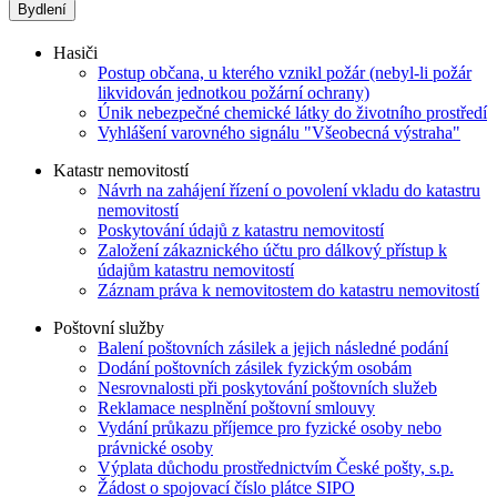
Bydlení
Hasiči
Postup občana, u kterého vznikl požár (nebyl-li požár
likvidován jednotkou požární ochrany)
Únik nebezpečné chemické látky do životního prostředí
Vyhlášení varovného signálu "Všeobecná výstraha"
Katastr nemovitostí
Návrh na zahájení řízení o povolení vkladu do katastru
nemovitostí
Poskytování údajů z katastru nemovitostí
Založení zákaznického účtu pro dálkový přístup k
údajům katastru nemovitostí
Záznam práva k nemovitostem do katastru nemovitostí
Poštovní služby
Balení poštovních zásilek a jejich následné podání
Dodání poštovních zásilek fyzickým osobám
Nesrovnalosti při poskytování poštovních služeb
Reklamace nesplnění poštovní smlouvy
Vydání průkazu příjemce pro fyzické osoby nebo
právnické osoby
Výplata důchodu prostřednictvím České pošty, s.p.
Žádost o spojovací číslo plátce SIPO