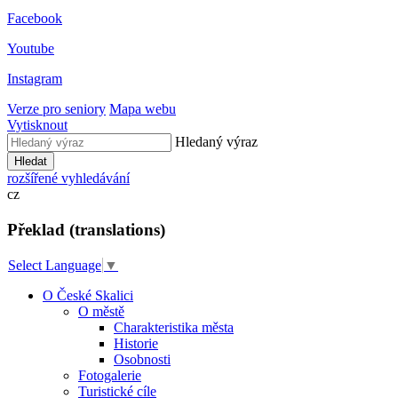
Facebook
Youtube
Instagram
Verze pro seniory
Mapa webu
Vytisknout
Hledaný výraz
Hledat
rozšířené vyhledávání
cz
Překlad (translations)
Select Language
▼
O České Skalici
O městě
Charakteristika města
Historie
Osobnosti
Fotogalerie
Turistické cíle