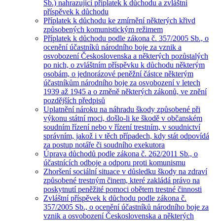
Sb.) nahrazující příplatek k důchodu a zvláštní
příspěvek k důchodu
Příplatek k důchodu ke zmírnění některých křivd
způsobených komunistickým režimem
Příplatek k důchodu podle zákona č. 357/2005 Sb., o
ocenění účastníků národního boje za vznik a
osvobození Československa a některých pozůstalých
po nich, o zvláštním příspěvku k důchodu některým
osobám, o jednorázové peněžní částce některým
účastníkům národního boje za osvobození v letech
1939 až 1945 a o změně některých zákonů, ve znění
pozdějších předpisů
Uplatnění nároku na náhradu škody způsobené při
výkonu státní moci, došlo-li ke škodě v občanském
soudním řízení nebo v řízení trestním, v soudnictví
správním, jakož i v těch případech, kdy stát odpovídá
za postup notáře či soudního exekutora
Úprava důchodů podle zákona č. 262/2011 Sb., o
účastnících odboje a odporu proti komunismu
Zhoršení sociální situace v důsledku škody na zdraví
způsobené trestným činem, které zakládá právo na
poskytnutí peněžité pomoci obětem trestné činnosti
Zvláštní příspěvek k důchodu podle zákona č.
357/2005 Sb., o ocenění účastníků národního boje za
vznik a osvobození Československa a některých