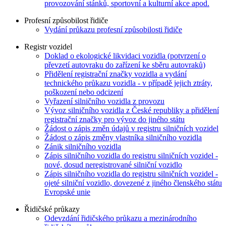
provozování stánků, sportovní a kulturní akce apod.
Profesní způsobilost řidiče
Vydání průkazu profesní způsobilosti řidiče
Registr vozidel
Doklad o ekologické likvidaci vozidla (potvrzení o
převzetí autovraku do zařízení ke sběru autovraků)
Přidělení registrační značky vozidla a vydání
technického průkazu vozidla - v případě jejich ztráty,
poškození nebo odcizení
Vyřazení silničního vozidla z provozu
Vývoz silničního vozidla z České republiky a přidělení
registrační značky pro vývoz do jiného státu
Žádost o zápis změn údajů v registru silničních vozidel
Žádost o zápis změny vlastníka silničního vozidla
Zánik silničního vozidla
Zápis silničního vozidla do registru silničních vozidel -
nové, dosud neregistrované silniční vozidlo
Zápis silničního vozidla do registru silničních vozidel -
ojeté silniční vozidlo, dovezené z jiného členského státu
Evropské unie
Řidičské průkazy
Odevzdání řidičského průkazu a mezinárodního