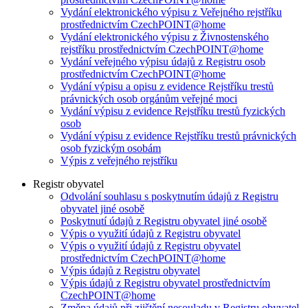
Vydání elektronického výpisu z Veřejného rejstříku
prostřednictvím CzechPOINT@home
Vydání elektronického výpisu z Živnostenského
rejstříku prostřednictvím CzechPOINT@home
Vydání veřejného výpisu údajů z Registru osob
prostřednictvím CzechPOINT@home
Vydání výpisu a opisu z evidence Rejstříku trestů
právnických osob orgánům veřejné moci
Vydání výpisu z evidence Rejstříku trestů fyzických
osob
Vydání výpisu z evidence Rejstříku trestů právnických
osob fyzickým osobám
Výpis z veřejného rejstříku
Registr obyvatel
Odvolání souhlasu s poskytnutím údajů z Registru
obyvatel jiné osobě
Poskytnutí údajů z Registru obyvatel jiné osobě
Výpis o využití údajů z Registru obyvatel
Výpis o využití údajů z Registru obyvatel
prostřednictvím CzechPOINT@home
Výpis údajů z Registru obyvatel
Výpis údajů z Registru obyvatel prostřednictvím
CzechPOINT@home
Změna údajů při zjištění nesouladu v Registru obyvatel