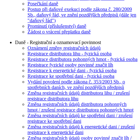
Posečkání daně
Postup při daňové exekuci podle zákona č. 280/2009
Sb., daňový řád, ve znění pozdějších předpisů (dále jen
"daňový řád")
Prominutí (příslušenství) daně
Žádost o vrácení přeplatku daně
Daně - Registrační a oznamovací povinnost
Oznámení změny registračních údajů
Registrace distributora lihu - fyzická osoba
Registrace distributora pohonných hmot - fyzická osoba
Registrace fyzické osoby povinné značit líh
Registrace k energetické dani - fyzická osoba
Registrace ke spotřební dani - fyzická osoba
Vydání povolení podle zákona č. 353/2003 Sb., o
spotřebních daních, ve znění pozdějších předpisů
Změna registračních údajů distributora lihu / zrušení
registrace distributora lihu
Změna registračních údajů distributora pohonných
hmot / zrušení registrace distributora pohonných hmot
Změna registračních údajů ke spotřební dani / zrušení
registrace ke spotřební dani
Změna registračních údajů k energetické dani / zrušení
registrace k energetické dani
Změna registračních údajů osoby povinné značit líh /