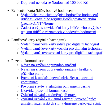
Dopravní nehoda se škodou nad 100 000 Kč
Evidenční karta řidiče, bodové hodnocení
Vydání elektronického výpisu bodového hodnocení
řidiče z Centrálního registru řidičů prostřednictvím
CzechPOINT@home
Žádost o výpis z evidenční karty řidiče nebo o výpis z
registru řidičů o záznamech v bodovém hodnocení
Paměťové karty (digitální tachograf)
Vydání paměťové karty řidiče pro digitální tachograf
Vydání paměťové karty vozidla pro digitální tachograf
Vydání paměťové servisní karty pro digitální tachograf
Pozemní komunikace
Návrh na změnu dopravního značení
Návrh na zřízení dopravního zařízení - krátkého
příčného prahu
Povolení k umístění pevné překážky na pozemní
komunikaci
Povolení stavby v silničním ochranném pásmu
Uzavírka pozemní komunikace
Zvláštní užívání - nadměrná přeprava
Zvláštní užívání - reklamní zařízení, stavební práce,
umístění inženýrských sítí, vyhrazené parkovací stání,