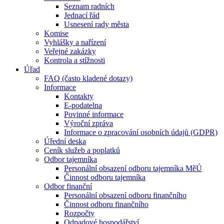
Seznam radních
Jednací řád
Usnesení rady města
Komise
Vyhlášky a nařízení
Veřejné zakázky
Kontrola a stížnosti
Úřad
FAQ (často kladené dotazy)
Informace
Kontakty
E-podatelna
Povinné informace
Výroční zpráva
Informace o zpracování osobních údajů (GDPR)
Úřední deska
Ceník služeb a poplatků
Odbor tajemníka
Personální obsazení odboru tajemníka MěÚ
Činnost odboru tajemníka
Odbor finanční
Personální obsazení odboru finančního
Činnost odboru finančního
Rozpočty
Odpadové hospodářství