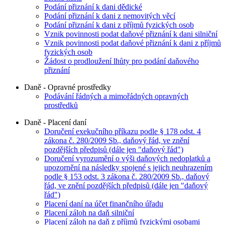
Podání přiznání k dani dědické
Podání přiznání k dani z nemovitých věcí
Podání přiznání k dani z příjmů fyzických osob
Vznik povinnosti podat daňové přiznání k dani silniční
Vznik povinnosti podat daňové přiznání k dani z příjmů
fyzických osob
Žádost o prodloužení lhůty pro podání daňového
přiznání
Daně - Opravné prostředky
Podávání řádných a mimořádných opravných
prostředků
Daně - Placení daní
Doručení exekučního příkazu podle § 178 odst. 4
zákona č. 280/2009 Sb., daňový řád, ve znění
pozdějších předpisů (dále jen "daňový řád")
Doručení vyrozumění o výši daňových nedoplatků a
upozornění na následky spojené s jejich neuhrazením
podle § 153 odst. 3 zákona č. 280/2009 Sb., daňový
řád, ve znění pozdějších předpisů (dále jen "daňový
řád")
Placení daní na účet finančního úřadu
Placení záloh na daň silniční
Placení záloh na daň z příjmů fyzickými osobami