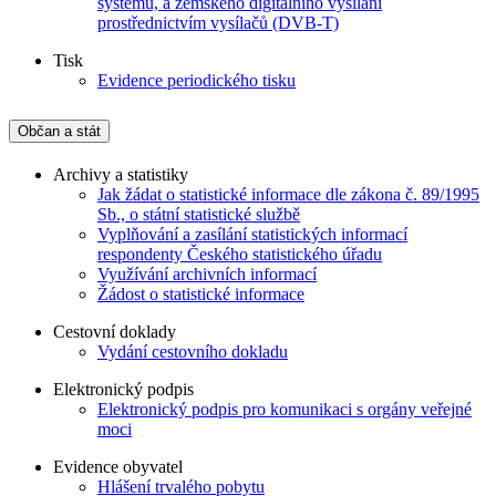
systémů, a zemského digitálního vysílání
prostřednictvím vysílačů (DVB-T)
Tisk
Evidence periodického tisku
Občan a stát
Archivy a statistiky
Jak žádat o statistické informace dle zákona č. 89/1995
Sb., o státní statistické službě
Vyplňování a zasílání statistických informací
respondenty Českého statistického úřadu
Využívání archivních informací
Žádost o statistické informace
Cestovní doklady
Vydání cestovního dokladu
Elektronický podpis
Elektronický podpis pro komunikaci s orgány veřejné
moci
Evidence obyvatel
Hlášení trvalého pobytu