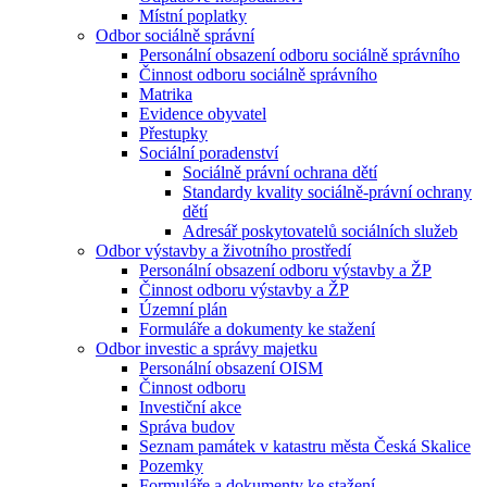
Místní poplatky
Odbor sociálně správní
Personální obsazení odboru sociálně správního
Činnost odboru sociálně správního
Matrika
Evidence obyvatel
Přestupky
Sociální poradenství
Sociálně právní ochrana dětí
Standardy kvality sociálně-právní ochrany
dětí
Adresář poskytovatelů sociálních služeb
Odbor výstavby a životního prostředí
Personální obsazení odboru výstavby a ŽP
Činnost odboru výstavby a ŽP
Územní plán
Formuláře a dokumenty ke stažení
Odbor investic a správy majetku
Personální obsazení OISM
Činnost odboru
Investiční akce
Správa budov
Seznam památek v katastru města Česká Skalice
Pozemky
Formuláře a dokumenty ke stažení