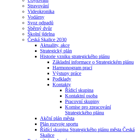
Ubytování
Stravování
Videokronika
Vodárny
Svoz odpadů
Sběrný dvůr
Školní jídelna
Česká Skalice 2030
Aktuality, akce
Strategický plán
Historie vzniku strategického plánu
Základní informace o Strategickém plánu
Harmonogram prací
Výstupy práce
Podklady
Kontakty
Řídicí skupina
Kontaktní osoba
Pracovní skupiny
Komise pro zpracování
Strategického plánu
Akční plán města
Plán rozvoje sportu
Řídící skupina Strategického plánu města Česká
Skalice