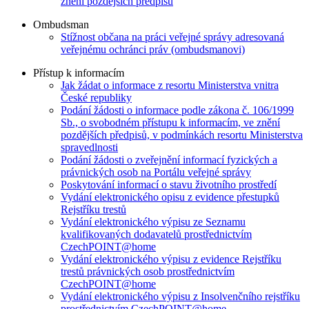
znění pozdějších předpisů
Ombudsman
Stížnost občana na práci veřejné správy adresovaná
veřejnému ochránci práv (ombudsmanovi)
Přístup k informacím
Jak žádat o informace z resortu Ministerstva vnitra
České republiky
Podání žádosti o informace podle zákona č. 106/1999
Sb., o svobodném přístupu k informacím, ve znění
pozdějších předpisů, v podmínkách resortu Ministerstva
spravedlnosti
Podání žádosti o zveřejnění informací fyzických a
právnických osob na Portálu veřejné správy
Poskytování informací o stavu životního prostředí
Vydání elektronického opisu z evidence přestupků
Rejstříku trestů
Vydání elektronického výpisu ze Seznamu
kvalifikovaných dodavatelů prostřednictvím
CzechPOINT@home
Vydání elektronického výpisu z evidence Rejstříku
trestů právnických osob prostřednictvím
CzechPOINT@home
Vydání elektronického výpisu z Insolvenčního rejstříku
prostřednictvím CzechPOINT@home