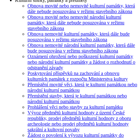
Kulturní sbírky, památky a předměty
Obnova movité nebo nemovité kulturní památky, která
dále nebude posuzována v režimu stavebního zákona
Obnova movité nebo nemovité národní kulturní
památky, která dále nebude posuzována v režimu
stavebního zákona
Obnova nemovité kulturní památky, která dále bude
posuzována v režimu stavebního zákona
Obnova nemovité národní kulturní památky, která dále
bude posuzována v režimu stavebního zákona
Oznámení ohrožení nebo poškození kulturní památky
nebo národní kulturní památky a žádost o rozhodnutí o
odstranění závady
Poskytování příspěvků na zachování a obnovu
kulturních památek z rozpočtu Ministerstva kultury
Přemístění movité věci, která je kulturní památkou nebo
národní kulturní památkou
Přemístění stavby, která je kulturní památkou nebo
národní kulturní památkou
Prohlášení věci nebo stavby za kulturní památku
Vývoz předmětů kulturní hodnoty z území České
republiky, prodej předmětů kulturní hodnoty z oboru
archeologie nebo prodej předmětů kulturní hodnoty
sakrální a kultovní povahy
Žádost o povolení k vývozu kulturní památky do