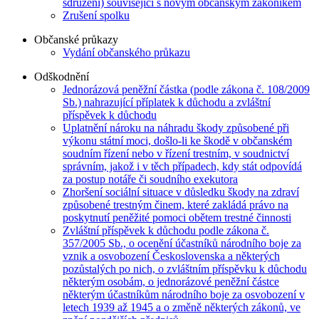
sdružení) související s novým občanským zákoníkem
Zrušení spolku
Občanské průkazy
Vydání občanského průkazu
Odškodnění
Jednorázová peněžní částka (podle zákona č. 108/2009
Sb.) nahrazující příplatek k důchodu a zvláštní
příspěvek k důchodu
Uplatnění nároku na náhradu škody způsobené při
výkonu státní moci, došlo-li ke škodě v občanském
soudním řízení nebo v řízení trestním, v soudnictví
správním, jakož i v těch případech, kdy stát odpovídá
za postup notáře či soudního exekutora
Zhoršení sociální situace v důsledku škody na zdraví
způsobené trestným činem, které zakládá právo na
poskytnutí peněžité pomoci obětem trestné činnosti
Zvláštní příspěvek k důchodu podle zákona č.
357/2005 Sb., o ocenění účastníků národního boje za
vznik a osvobození Československa a některých
pozůstalých po nich, o zvláštním příspěvku k důchodu
některým osobám, o jednorázové peněžní částce
některým účastníkům národního boje za osvobození v
letech 1939 až 1945 a o změně některých zákonů, ve