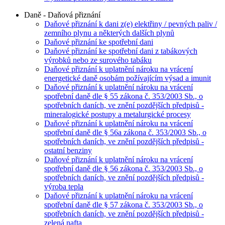
Daně - Daňová přiznání
Daňové přiznání k dani z(e) elektřiny / pevných paliv /
zemního plynu a některých dalších plynů
Daňové přiznání ke spotřební dani
Daňové přiznání ke spotřební dani z tabákových
výrobků nebo ze surového tabáku
Daňové přiznání k uplatnění nároku na vrácení
energetické daně osobám požívajícím výsad a imunit
Daňové přiznání k uplatnění nároku na vrácení
spotřební daně dle § 55 zákona č. 353/2003 Sb., o
spotřebních daních, ve znění pozdějších předpisů -
mineralogické postupy a metalurgické procesy
Daňové přiznání k uplatnění nároku na vrácení
spotřební daně dle § 56a zákona č. 353/2003 Sb., o
spotřebních daních, ve znění pozdějších předpisů -
ostatní benziny
Daňové přiznání k uplatnění nároku na vrácení
spotřební daně dle § 56 zákona č. 353/2003 Sb., o
spotřebních daních, ve znění pozdějších předpisů -
výroba tepla
Daňové přiznání k uplatnění nároku na vrácení
spotřební daně dle § 57 zákona č. 353/2003 Sb., o
spotřebních daních, ve znění pozdějších předpisů -
zelená nafta