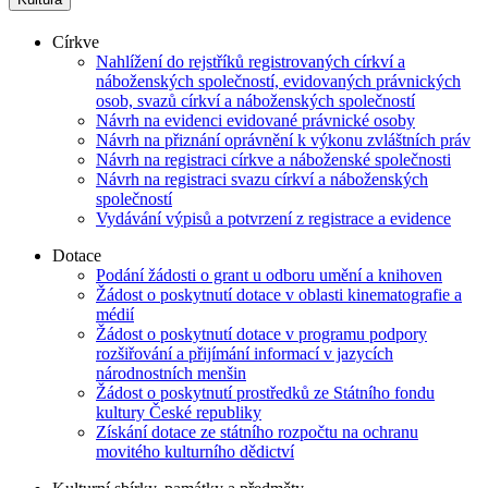
Církve
Nahlížení do rejstříků registrovaných církví a
náboženských společností, evidovaných právnických
osob, svazů církví a náboženských společností
Návrh na evidenci evidované právnické osoby
Návrh na přiznání oprávnění k výkonu zvláštních práv
Návrh na registraci církve a náboženské společnosti
Návrh na registraci svazu církví a náboženských
společností
Vydávání výpisů a potvrzení z registrace a evidence
Dotace
Podání žádosti o grant u odboru umění a knihoven
Žádost o poskytnutí dotace v oblasti kinematografie a
médií
Žádost o poskytnutí dotace v programu podpory
rozšiřování a přijímání informací v jazycích
národnostních menšin
Žádost o poskytnutí prostředků ze Státního fondu
kultury České republiky
Získání dotace ze státního rozpočtu na ochranu
movitého kulturního dědictví