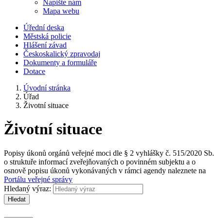
Napište nám
Mapa webu
Úřední deska
Městská policie
Hlášení závad
Českoskalický zpravodaj
Dokumenty a formuláře
Dotace
Úvodní stránka
Úřad
Životní situace
Životní situace
Popisy úkonů orgánů veřejné moci dle § 2 vyhlášky č. 515/2020 Sb.
o struktuře informací zveřejňovaných o povinném subjektu a o
osnově popisu úkonů vykonávaných v rámci agendy naleznete na
Portálu veřejné správy
Hledaný výraz:
Hledat