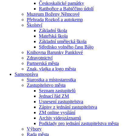
Českoskalické památky
Ratibořice a Babiččino údolí
Muzeum Boženy Němcové
Přehrada Rozkoš a autokemp
Školství
Základní škola
Mateřská škola
Základní umělecká škola
Středisko volného času Bájo
Knihovna Barunky Panklové
Zdravotnictví
Partnerská města
Znak, vlajka a logo města
Samospráva
Starostka a místostarostka
Zastupitelstvo města
Seznam zastupitelů
Jednací řád ZM
Usnesení zastupitelstva
Zápisy z jednání zastupitelstva
ZM online vysílání
Archiv videozáznamů
Podklady pro jednání zastupitelstva města
Výbory
Rada města