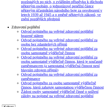
pozůstalých po nich, o zvláštním příspěvku k důchodu
některým osobám, o jednorázové peněžní částce
některým účastníkům národního boje za osvobození v
letech 1939 až 1945 a o změně některých zákonů, ve
znění pozdějších předpisů
Zdravotní pojištění
Odvod pojistného na veřejné zdravotní pojištění
hrazené státem
Odvod pojistného na veřejné zdravotní pojištění za
osobu bez zdanitelných příjmů
Odvod pojistného na veřejné zdravotní pojištění za
osobu samostatně výdělečně činnou
Odvod pojistného na veřejné zdravotní pojištění za
osobu samostatně výdělečně činnou, která je současně
zaměstnancem (a samostatná výdělečná činnost není
hlavním zdrojem příjmů)
Odvod pojistného na veřejné zdravotní pojištění za
zaměstnance
Odvod pojistného za osobu samostatně výdělečně
činnou, která zahajuje samostatnou výdělečnou činnost
Žádost osoby samostatně výdělečně činné o snížení
zálohy na pojistné na veřejné zdravotní pojištění
Kultura