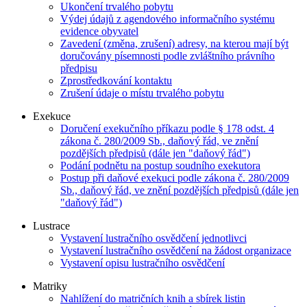
Ukončení trvalého pobytu
Výdej údajů z agendového informačního systému
evidence obyvatel
Zavedení (změna, zrušení) adresy, na kterou mají být
doručovány písemnosti podle zvláštního právního
předpisu
Zprostředkování kontaktu
Zrušení údaje o místu trvalého pobytu
Exekuce
Doručení exekučního příkazu podle § 178 odst. 4
zákona č. 280/2009 Sb., daňový řád, ve znění
pozdějších předpisů (dále jen "daňový řád")
Podání podnětu na postup soudního exekutora
Postup při daňové exekuci podle zákona č. 280/2009
Sb., daňový řád, ve znění pozdějších předpisů (dále jen
"daňový řád")
Lustrace
Vystavení lustračního osvědčení jednotlivci
Vystavení lustračního osvědčení na žádost organizace
Vystavení opisu lustračního osvědčení
Matriky
Nahlížení do matričních knih a sbírek listin