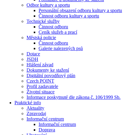
Odbor kultury a sportu
Personální obsazení odboru kultury a sportu
Činnost odboru kultury a sportu
Technické služby
Činnost odboru
Ceník služeb a prací
Městská policie
Činnost odboru
Galerie nalezených psů
Dotace
JSDH
Hlášení závad
Dokumenty ke stažení
Digitální povodňový plán
Czech POINT
Profil zadavatele
Životní situace
Informace poskytnuté dle zákona č. 106⁄1999 Sb.
Praktické info
Aktuality
Zpravodaj
Informační centrum
Informační centrum
Doprava