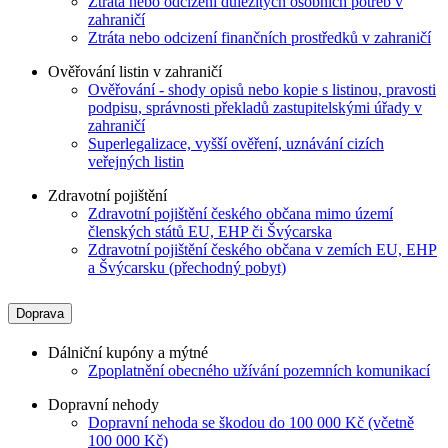
Ztráta nebo odcizení důležitých osobních potřeb v
zahraničí
Ztráta nebo odcizení finančních prostředků v zahraničí
Ověřování listin v zahraničí
Ověřování - shody opisů nebo kopie s listinou, pravosti
podpisu, správnosti překladů zastupitelskými úřady v
zahraničí
Superlegalizace, vyšší ověření, uznávání cizích
veřejných listin
Zdravotní pojištění
Zdravotní pojištění českého občana mimo území
členských států EU, EHP či Švýcarska
Zdravotní pojištění českého občana v zemích EU, EHP
a Švýcarsku (přechodný pobyt)
Doprava
Dálniční kupóny a mýtné
Zpoplatnění obecného užívání pozemních komunikací
Dopravní nehody
Dopravní nehoda se škodou do 100 000 Kč (včetně
100 000 Kč)