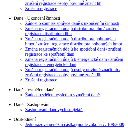
zrušení registrace osoby povinné značit líh
Zrušení registrace
Daně - Ukončení činnosti
Žádost o souhlas správce daně s ukončením činnosti
Změna registračních údajů distributora lihu / zrušení
registrace distributora lihu
Změna registračních údajů distributora pohonných
hmot / zrušení registrace distributora pohonných hmot
Změna registračních údajů ke spotřební dani / zrušení
registrace ke spotřební dani
Změna registračních údajů k energetické dani / zrušení
registrace k energetické dani
Změna registračních údajů osoby povinné značit líh /
zrušení registrace osoby povinné značit líh
Zrušení registrace
Daně - Vyměření daně
Žádost o sdělení výsledku vyměření daně
Daně - Zastupování
Zastupování daňových subjektů
Odškodnění
Jednorázová peněžní částka (podle zákona č. 108/2009