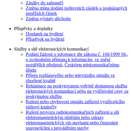
Zásilky do zahraničí
Změna místa dodání poštovních zásilek a poukázaných
peněžních částek
Změna výplaty důchodu
Příspěvky a doplatky
Doplatek na bydlení
Příspěvek na bydlení
Služby a sítě elektronických komunikací
Podání žádosti o informace dle zákona č. 106/1999 Sb.,
o svobodném přístupu k informacím, ve znění
pozdějších předpisů, Českému telekomunikačnímu
úřadu
Příjem rozhlasového nebo televizního signálu ve
zhoršené kvalitě
Reklamace na poskytovanou veřejně dostupnou službu
elektronických komunikací nebo na vyúčtování ceny za
poskytnutou službu
Rušení nebo chybovost signálu zařízení využívajícího
rádiové kmitočty
Rušení provozu radiokomunikačních zařízení a sítí
elektromagnetickým stíněním nebo odrazy
elektromagnetických vln stavbami nebo činnostmi
souvisejícími s prováděním stavby