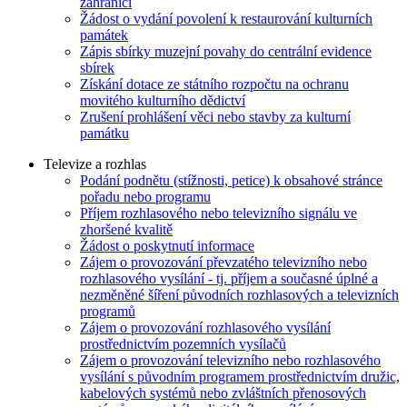
zahraničí
Žádost o vydání povolení k restaurování kulturních
památek
Zápis sbírky muzejní povahy do centrální evidence
sbírek
Získání dotace ze státního rozpočtu na ochranu
movitého kulturního dědictví
Zrušení prohlášení věci nebo stavby za kulturní
památku
Televize a rozhlas
Podání podnětu (stížnosti, petice) k obsahové stránce
pořadu nebo programu
Příjem rozhlasového nebo televizního signálu ve
zhoršené kvalitě
Žádost o poskytnutí informace
Zájem o provozování převzatého televizního nebo
rozhlasového vysílání - tj. příjem a současné úplné a
nezměněné šíření původních rozhlasových a televizních
programů
Zájem o provozování rozhlasového vysílání
prostřednictvím pozemních vysílačů
Zájem o provozování televizního nebo rozhlasového
vysílání s původním programem prostřednictvím družic,
kabelových systémů nebo zvláštních přenosových