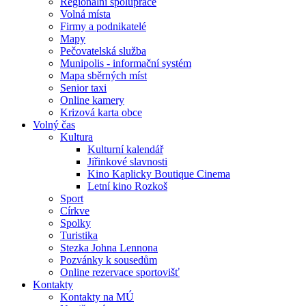
Regionální spolupráce
Volná místa
Firmy a podnikatelé
Mapy
Pečovatelská služba
Munipolis - informační systém
Mapa sběrných míst
Senior taxi
Online kamery
Krizová karta obce
Volný čas
Kultura
Kulturní kalendář
Jiřinkové slavnosti
Kino Kaplicky Boutique Cinema
Letní kino Rozkoš
Sport
Církve
Spolky
Turistika
Stezka Johna Lennona
Pozvánky k sousedům
Online rezervace sportovišť
Kontakty
Kontakty na MÚ