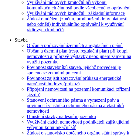
Využívání rádiových kmitočtů při výkonu
komunikačních činností podle všeobecného oprávnění
Využívání rádiových kmitočtů - základní informace
Žádost o udělení (změnu, prodloužení doby platnosti
nebo odnětí) individuálního oprávnění k využívání
rádiových kmitočtů
Stavba
Občan a pořizování územních a regulačních plánů
Občan a územní plán (resp. regulační plán) při koupi
nemovitosti a přípravě výstavby nebo jiném záměru na
využití pozemku
Povinnost stavebníků staveb, jejichž provedení je
spojeno se zemními pracemi
Povinnost zajistit zpracování průkazu energetické
náročnosti budovy (průkaz)
Připojení nemovitosti na pozemní komunikaci (zřízení
sjezdu)
Stanovení ochranného pásma a vymezení práv a
povinností vlastníka ochranného pásma a vlastníků
nemovitostí
Umístění stavby na lesním pozemku
Využívání cizích nemovitostí podnikateli zajišťujícími
veřejnou komunikační síť
Žádost o stanovisko dotčeného orgánu státní správy k