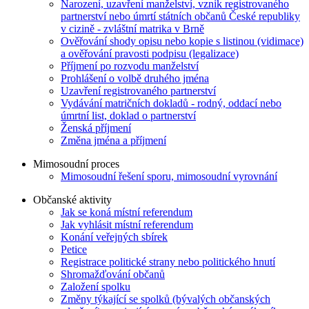
Narození, uzavření manželství, vznik registrovaného
partnerství nebo úmrtí státních občanů České republiky
v cizině - zvláštní matrika v Brně
Ověřování shody opisu nebo kopie s listinou (vidimace)
a ověřování pravosti podpisu (legalizace)
Příjmení po rozvodu manželství
Prohlášení o volbě druhého jména
Uzavření registrovaného partnerství
Vydávání matričních dokladů - rodný, oddací nebo
úmrtní list, doklad o partnerství
Ženská příjmení
Změna jména a příjmení
Mimosoudní proces
Mimosoudní řešení sporu, mimosoudní vyrovnání
Občanské aktivity
Jak se koná místní referendum
Jak vyhlásit místní referendum
Konání veřejných sbírek
Petice
Registrace politické strany nebo politického hnutí
Shromažďování občanů
Založení spolku
Změny týkající se spolků (bývalých občanských