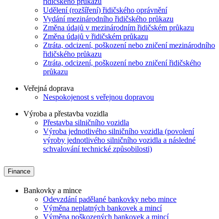
řidičského průkazu
Udělení (rozšíření) řidičského oprávnění
Vydání mezinárodního řidičského průkazu
Změna údajů v mezinárodním řidičském průkazu
Změna údajů v řidičském průkazu
Ztráta, odcizení, poškození nebo zničení mezinárodního
řidičského průkazu
Ztráta, odcizení, poškození nebo zničení řidičského
průkazu
Veřejná doprava
Nespokojenost s veřejnou dopravou
Výroba a přestavba vozidla
Přestavba silničního vozidla
Výroba jednotlivého silničního vozidla (povolení
výroby jednotlivého silničního vozidla a následné
schvalování technické způsobilosti)
Finance
Bankovky a mince
Odevzdání padělané bankovky nebo mince
Výměna neplatných bankovek a mincí
Výměna poškozených bankovek a mincí