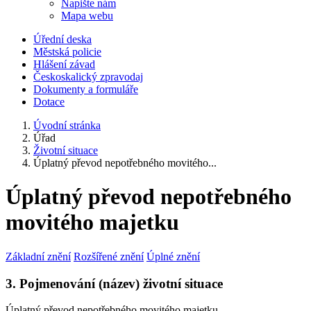
Napište nám
Mapa webu
Úřední deska
Městská policie
Hlášení závad
Českoskalický zpravodaj
Dokumenty a formuláře
Dotace
Úvodní stránka
Úřad
Životní situace
Úplatný převod nepotřebného movitého...
Úplatný převod nepotřebného
movitého majetku
Základní znění
Rozšířené znění
Úplné znění
3. Pojmenování (název) životní situace
Úplatný převod nepotřebného movitého majetku