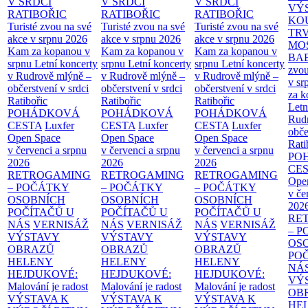
V SRDCI
V SRDCI
V SRDCI
VÝ
RATIBOŘIC
RATIBOŘIC
RATIBOŘIC
KO
Turisté zvou na své
Turisté zvou na své
Turisté zvou na své
TR
akce v srpnu 2026
akce v srpnu 2026
akce v srpnu 2026
MO
Kam za kopanou v
Kam za kopanou v
Kam za kopanou v
BA
srpnu
Letní koncerty
srpnu
Letní koncerty
srpnu
Letní koncerty
zvou
v Rudrově mlýně –
v Rudrově mlýně –
v Rudrově mlýně –
v sr
občerstvení v srdci
občerstvení v srdci
občerstvení v srdci
za k
Ratibořic
Ratibořic
Ratibořic
Letn
POHÁDKOVÁ
POHÁDKOVÁ
POHÁDKOVÁ
Rud
CESTA
Luxfer
CESTA
Luxfer
CESTA
Luxfer
obče
Open Space
Open Space
Open Space
Rati
v červenci a srpnu
v červenci a srpnu
v červenci a srpnu
PO
2026
2026
2026
CE
RETROGAMING
RETROGAMING
RETROGAMING
Ope
– POČÁTKY
– POČÁTKY
– POČÁTKY
v če
OSOBNÍCH
OSOBNÍCH
OSOBNÍCH
202
POČÍTAČŮ U
POČÍTAČŮ U
POČÍTAČŮ U
RE
NÁS
VERNISÁŽ
NÁS
VERNISÁŽ
NÁS
VERNISÁŽ
– 
VÝSTAVY
VÝSTAVY
VÝSTAVY
OS
OBRAZŮ
OBRAZŮ
OBRAZŮ
PO
HELENY
HELENY
HELENY
NÁ
HEJDUKOVÉ:
HEJDUKOVÉ:
HEJDUKOVÉ:
VÝ
Malování je radost
Malování je radost
Malování je radost
OB
VÝSTAVA K
VÝSTAVA K
VÝSTAVA K
HE