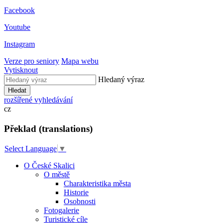
Facebook
Youtube
Instagram
Verze pro seniory
Mapa webu
Vytisknout
Hledaný výraz
Hledat
rozšířené vyhledávání
cz
Překlad (translations)
Select Language
▼
O České Skalici
O městě
Charakteristika města
Historie
Osobnosti
Fotogalerie
Turistické cíle