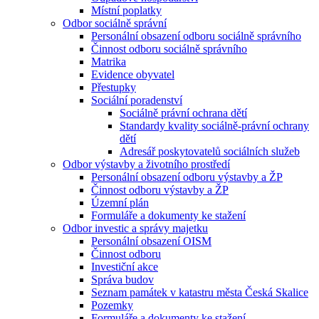
Místní poplatky
Odbor sociálně správní
Personální obsazení odboru sociálně správního
Činnost odboru sociálně správního
Matrika
Evidence obyvatel
Přestupky
Sociální poradenství
Sociálně právní ochrana dětí
Standardy kvality sociálně-právní ochrany
dětí
Adresář poskytovatelů sociálních služeb
Odbor výstavby a životního prostředí
Personální obsazení odboru výstavby a ŽP
Činnost odboru výstavby a ŽP
Územní plán
Formuláře a dokumenty ke stažení
Odbor investic a správy majetku
Personální obsazení OISM
Činnost odboru
Investiční akce
Správa budov
Seznam památek v katastru města Česká Skalice
Pozemky
Formuláře a dokumenty ke stažení