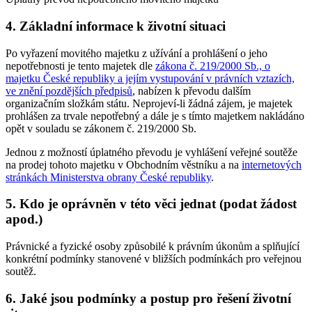
4. Základní informace k životní situaci
Po vyřazení movitého majetku z užívání a prohlášení o jeho
nepotřebnosti je tento majetek dle
zákona č. 219/2000 Sb., o
majetku České republiky a jejím vystupování v právních vztazích,
ve znění pozdějších předpisů
, nabízen k převodu dalším
organizačním složkám státu. Neprojeví-li žádná zájem, je majetek
prohlášen za trvale nepotřebný a dále je s tímto majetkem nakládáno
opět v souladu se zákonem č. 219/2000 Sb.
Jednou z možností úplatného převodu je vyhlášení veřejné soutěže
na prodej tohoto majetku v Obchodním věstníku a na
internetových
stránkách Ministerstva obrany České republiky
.
5. Kdo je oprávněn v této věci jednat (podat žádost
apod.)
Právnické a fyzické osoby způsobilé k právním úkonům a splňující
konkrétní podmínky stanovené v bližších podmínkách pro veřejnou
soutěž.
6. Jaké jsou podmínky a postup pro řešení životní