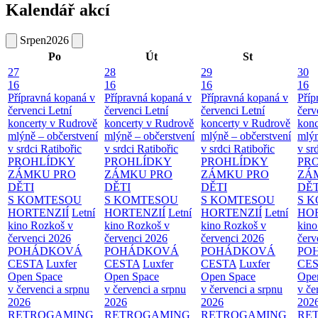
Kalendář akcí
Srpen
2026
Po
Út
St
27
28
29
30
16
16
16
16
Přípravná kopaná v
Přípravná kopaná v
Přípravná kopaná v
Příp
červenci
Letní
červenci
Letní
červenci
Letní
červ
koncerty v Rudrově
koncerty v Rudrově
koncerty v Rudrově
konc
mlýně – občerstvení
mlýně – občerstvení
mlýně – občerstvení
mlýn
v srdci Ratibořic
v srdci Ratibořic
v srdci Ratibořic
v sr
PROHLÍDKY
PROHLÍDKY
PROHLÍDKY
PR
ZÁMKU PRO
ZÁMKU PRO
ZÁMKU PRO
ZÁ
DĚTI
DĚTI
DĚTI
DĚT
S KOMTESOU
S KOMTESOU
S KOMTESOU
S 
HORTENZIÍ
Letní
HORTENZIÍ
Letní
HORTENZIÍ
Letní
HOR
kino Rozkoš v
kino Rozkoš v
kino Rozkoš v
kino
červenci 2026
červenci 2026
červenci 2026
červ
POHÁDKOVÁ
POHÁDKOVÁ
POHÁDKOVÁ
PO
CESTA
Luxfer
CESTA
Luxfer
CESTA
Luxfer
CE
Open Space
Open Space
Open Space
Ope
v červenci a srpnu
v červenci a srpnu
v červenci a srpnu
v če
2026
2026
2026
202
RETROGAMING
RETROGAMING
RETROGAMING
RE