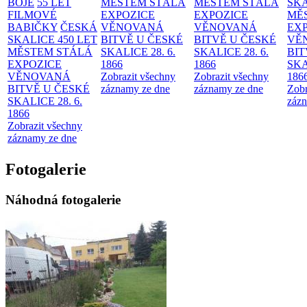
BOJE
55 LET
MĚSTEM
STÁLÁ
MĚSTEM
STÁLÁ
SKA
FILMOVÉ
EXPOZICE
EXPOZICE
MĚ
BABIČKY
ČESKÁ
VĚNOVANÁ
VĚNOVANÁ
EX
SKALICE 450 LET
BITVĚ U ČESKÉ
BITVĚ U ČESKÉ
VĚ
MĚSTEM
STÁLÁ
SKALICE 28. 6.
SKALICE 28. 6.
BIT
EXPOZICE
1866
1866
SKA
VĚNOVANÁ
Zobrazit všechny
Zobrazit všechny
186
BITVĚ U ČESKÉ
záznamy ze dne
záznamy ze dne
Zobr
SKALICE 28. 6.
zázn
1866
Zobrazit všechny
záznamy ze dne
Fotogalerie
Náhodná fotogalerie