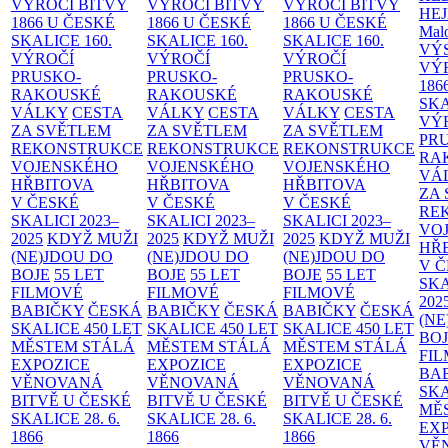
VÝROČÍ BITVY
VÝROČÍ BITVY
VÝROČÍ BITVY
HE
1866 U ČESKÉ
1866 U ČESKÉ
1866 U ČESKÉ
Malo
SKALICE
160.
SKALICE
160.
SKALICE
160.
VÝ
VÝROČÍ
VÝROČÍ
VÝROČÍ
VÝ
PRUSKO-
PRUSKO-
PRUSKO-
186
RAKOUSKÉ
RAKOUSKÉ
RAKOUSKÉ
SK
VÁLKY
CESTA
VÁLKY
CESTA
VÁLKY
CESTA
VÝ
ZA SVĚTLEM
ZA SVĚTLEM
ZA SVĚTLEM
PR
REKONSTRUKCE
REKONSTRUKCE
REKONSTRUKCE
RA
VOJENSKÉHO
VOJENSKÉHO
VOJENSKÉHO
VÁ
HŘBITOVA
HŘBITOVA
HŘBITOVA
ZA
V ČESKÉ
V ČESKÉ
V ČESKÉ
RE
SKALICI 2023–
SKALICI 2023–
SKALICI 2023–
VO
2025
KDYŽ MUŽI
2025
KDYŽ MUŽI
2025
KDYŽ MUŽI
HŘ
(NE)JDOU DO
(NE)JDOU DO
(NE)JDOU DO
V 
BOJE
55 LET
BOJE
55 LET
BOJE
55 LET
SKA
FILMOVÉ
FILMOVÉ
FILMOVÉ
202
BABIČKY
ČESKÁ
BABIČKY
ČESKÁ
BABIČKY
ČESKÁ
(NE
SKALICE 450 LET
SKALICE 450 LET
SKALICE 450 LET
BO
MĚSTEM
STÁLÁ
MĚSTEM
STÁLÁ
MĚSTEM
STÁLÁ
FI
EXPOZICE
EXPOZICE
EXPOZICE
BA
VĚNOVANÁ
VĚNOVANÁ
VĚNOVANÁ
SKA
BITVĚ U ČESKÉ
BITVĚ U ČESKÉ
BITVĚ U ČESKÉ
MĚ
SKALICE 28. 6.
SKALICE 28. 6.
SKALICE 28. 6.
EX
1866
1866
1866
VĚ