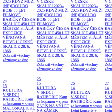
2025
KDYŽ MUŽI
V ČESKÉ
V ČESKÉ
V 
(NE)JDOU DO
SKALICI 2023–
SKALICI 2023–
SKA
BOJE
55 LET
2025
KDYŽ MUŽI
2025
KDYŽ MUŽI
202
FILMOVÉ
(NE)JDOU DO
(NE)JDOU DO
(NE
BABIČKY
ČESKÁ
BOJE
55 LET
BOJE
55 LET
BO
SKALICE 450 LET
FILMOVÉ
FILMOVÉ
FI
MĚSTEM
STÁLÁ
BABIČKY
ČESKÁ
BABIČKY
ČESKÁ
BA
EXPOZICE
SKALICE 450 LET
SKALICE 450 LET
SKA
VĚNOVANÁ
MĚSTEM
STÁLÁ
MĚSTEM
STÁLÁ
MĚ
BITVĚ U ČESKÉ
EXPOZICE
EXPOZICE
EX
SKALICE 28. 6.
VĚNOVANÁ
VĚNOVANÁ
VĚ
1866
BITVĚ U ČESKÉ
BITVĚ U ČESKÉ
BIT
Zobrazit všechny
SKALICE 28. 6.
SKALICE 28. 6.
SKA
záznamy ze dne
1866
1866
186
Zobrazit všechny
Zobrazit všechny
Zobr
záznamy ze dne
záznamy ze dne
zázn
25
24
15
26
27
15
KULTURA
14
14
KULTURA
V SRDCI
KULTURA
KU
V SRDCI
RATIBOŘIC
Kam
V SRDCI
V S
RATIBOŘIC
Kam
za kopanou v srpnu
RATIBOŘIC
Kam
RAT
za kopanou v srpnu
ZÁPIS NA VÝLET
za kopanou v srpnu
za k
MALOSKALICKÉ
NA ZÁMEK
Letní koncerty v
Letn