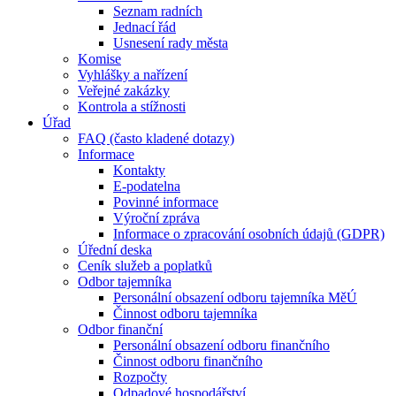
Seznam radních
Jednací řád
Usnesení rady města
Komise
Vyhlášky a nařízení
Veřejné zakázky
Kontrola a stížnosti
Úřad
FAQ (často kladené dotazy)
Informace
Kontakty
E-podatelna
Povinné informace
Výroční zpráva
Informace o zpracování osobních údajů (GDPR)
Úřední deska
Ceník služeb a poplatků
Odbor tajemníka
Personální obsazení odboru tajemníka MěÚ
Činnost odboru tajemníka
Odbor finanční
Personální obsazení odboru finančního
Činnost odboru finančního
Rozpočty
Odpadové hospodářství