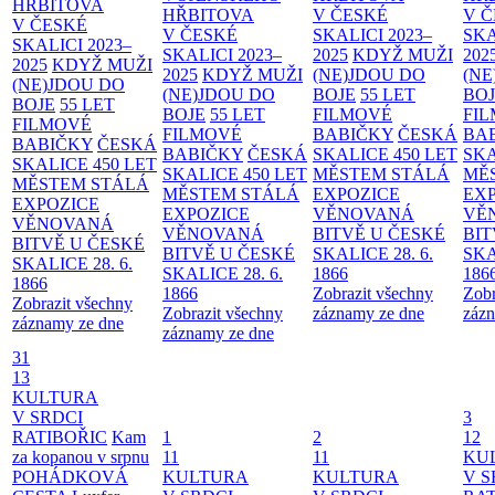
HŘBITOVA
HŘBITOVA
V ČESKÉ
V 
V ČESKÉ
V ČESKÉ
SKALICI 2023–
SKA
SKALICI 2023–
SKALICI 2023–
2025
KDYŽ MUŽI
202
2025
KDYŽ MUŽI
2025
KDYŽ MUŽI
(NE)JDOU DO
(NE
(NE)JDOU DO
(NE)JDOU DO
BOJE
55 LET
BO
BOJE
55 LET
BOJE
55 LET
FILMOVÉ
FI
FILMOVÉ
FILMOVÉ
BABIČKY
ČESKÁ
BA
BABIČKY
ČESKÁ
BABIČKY
ČESKÁ
SKALICE 450 LET
SKA
SKALICE 450 LET
SKALICE 450 LET
MĚSTEM
STÁLÁ
MĚ
MĚSTEM
STÁLÁ
MĚSTEM
STÁLÁ
EXPOZICE
EX
EXPOZICE
EXPOZICE
VĚNOVANÁ
VĚ
VĚNOVANÁ
VĚNOVANÁ
BITVĚ U ČESKÉ
BIT
BITVĚ U ČESKÉ
BITVĚ U ČESKÉ
SKALICE 28. 6.
SKA
SKALICE 28. 6.
SKALICE 28. 6.
1866
186
1866
1866
Zobrazit všechny
Zobr
Zobrazit všechny
Zobrazit všechny
záznamy ze dne
zázn
záznamy ze dne
záznamy ze dne
31
13
KULTURA
V SRDCI
3
RATIBOŘIC
Kam
1
2
12
za kopanou v srpnu
11
11
KU
POHÁDKOVÁ
KULTURA
KULTURA
V S