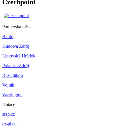
Czechpoint
Partnerská města
Bardo
Kudowa Zdrój
Liptovský Hrádok
Polanica Zdrój
Rüschlikon
Vojnik
Warrington
Dotace
sfzp.cz
cz-pl.eu