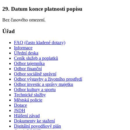
29. Datum konce platnosti popisu
Bez časového omezení.
Úřad
FAQ (často kladené dotazy)
Informace
Úřední deska
Ceník služeb a poplatků
Odbor tajemníka
Odbor finanční
Odbor sociálně správní
Odbor výstavby a životního prostředí
Odbor investic a správy majetku
Odbor kultury a sportu
Technické služby
Městská policie
Dotace
JSDH
Hlášení závad
Dokumenty ke stažení
Digitální povodňový plán