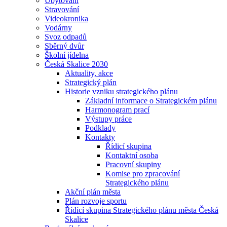
Ubytování
Stravování
Videokronika
Vodárny
Svoz odpadů
Sběrný dvůr
Školní jídelna
Česká Skalice 2030
Aktuality, akce
Strategický plán
Historie vzniku strategického plánu
Základní informace o Strategickém plánu
Harmonogram prací
Výstupy práce
Podklady
Kontakty
Řídicí skupina
Kontaktní osoba
Pracovní skupiny
Komise pro zpracování
Strategického plánu
Akční plán města
Plán rozvoje sportu
Řídící skupina Strategického plánu města Česká
Skalice