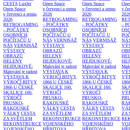
CESTA
Luxfer
Open Space
Open Space
Ope
Open Space
v červenci a srpnu
v červenci a srpnu
v če
v červenci a srpnu
2026
2026
202
2026
RETROGAMING
RETROGAMING
RE
RETROGAMING
– POČÁTKY
– POČÁTKY
– 
– POČÁTKY
OSOBNÍCH
OSOBNÍCH
OS
OSOBNÍCH
POČÍTAČŮ U
POČÍTAČŮ U
PO
POČÍTAČŮ U
NÁS
VERNISÁŽ
NÁS
VERNISÁŽ
NÁ
NÁS
VERNISÁŽ
VÝSTAVY
VÝSTAVY
VÝ
VÝSTAVY
OBRAZŮ
OBRAZŮ
OB
OBRAZŮ
HELENY
HELENY
HE
HELENY
HEJDUKOVÉ:
HEJDUKOVÉ:
HE
HEJDUKOVÉ:
Malování je radost
Malování je radost
Malo
Malování je radost
VÝSTAVA K
VÝSTAVA K
VÝ
VÝSTAVA K
VÝROČÍ BITVY
VÝROČÍ BITVY
VÝ
VÝROČÍ BITVY
1866 U ČESKÉ
1866 U ČESKÉ
186
1866 U ČESKÉ
SKALICE
160.
SKALICE
160.
SK
SKALICE
160.
VÝROČÍ
VÝROČÍ
VÝ
VÝROČÍ
PRUSKO-
PRUSKO-
PR
PRUSKO-
RAKOUSKÉ
RAKOUSKÉ
RA
RAKOUSKÉ
VÁLKY
CESTA
VÁLKY
CESTA
VÁ
VÁLKY
CESTA
ZA SVĚTLEM
ZA SVĚTLEM
ZA
ZA SVĚTLEM
REKONSTRUKCE
REKONSTRUKCE
RE
REKONSTRUKCE
VOJENSKÉHO
VOJENSKÉHO
VO
VOJENSKÉHO
HŘBITOVA
HŘBITOVA
HŘ