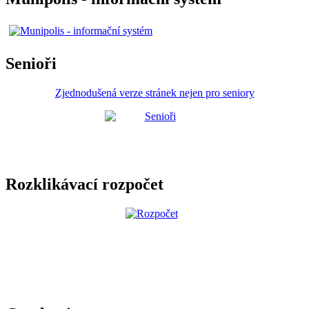
Senioři
Zjednodušená verze stránek nejen pro seniory
Rozklikávací rozpočet