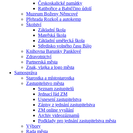
Českoskalické památky
Ratibořice a Babiččino údolí
Muzeum Boženy Němcové
Přehrada Rozkoš a autokemp
Školství
Základní škola
Mateřská škola
Základní umělecká škola
Středisko volného času Bájo
Knihovna Barunky Panklové
Zdravotnictví
Partnerská města
Znak, vlajka a logo města
Samospráva
Starostka a místostarostka
Zastupitelstvo města
Seznam zastupitelů
Jednací řád ZM
Usnesení zastupitelstva
Zápisy z jednání zastupitelstva
ZM online vysílání
Archiv videozáznamů
Podklady pro jednání zastupitelstva města
Výbory
Rada města