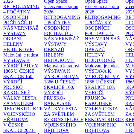
2026
Open Space
Open Space
Ope
RETROGAMING
v červenci a srpnu
v červenci a srpnu
v če
– POČÁTKY
2026
2026
202
OSOBNÍCH
RETROGAMING
RETROGAMING
RE
POČÍTAČŮ U
– POČÁTKY
– POČÁTKY
– 
NÁS
VERNISÁŽ
OSOBNÍCH
OSOBNÍCH
OS
VÝSTAVY
POČÍTAČŮ U
POČÍTAČŮ U
PO
OBRAZŮ
NÁS
VERNISÁŽ
NÁS
VERNISÁŽ
NÁ
HELENY
VÝSTAVY
VÝSTAVY
VÝ
HEJDUKOVÉ:
OBRAZŮ
OBRAZŮ
OB
Malování je radost
HELENY
HELENY
HE
VÝSTAVA K
HEJDUKOVÉ:
HEJDUKOVÉ:
HE
VÝROČÍ BITVY
Malování je radost
Malování je radost
Malo
1866 U ČESKÉ
VÝSTAVA K
VÝSTAVA K
VÝ
SKALICE
160.
VÝROČÍ BITVY
VÝROČÍ BITVY
VÝ
VÝROČÍ
1866 U ČESKÉ
1866 U ČESKÉ
186
PRUSKO-
SKALICE
160.
SKALICE
160.
SK
RAKOUSKÉ
VÝROČÍ
VÝROČÍ
VÝ
VÁLKY
CESTA
PRUSKO-
PRUSKO-
PR
ZA SVĚTLEM
RAKOUSKÉ
RAKOUSKÉ
RA
REKONSTRUKCE
VÁLKY
CESTA
VÁLKY
CESTA
VÁ
VOJENSKÉHO
ZA SVĚTLEM
ZA SVĚTLEM
ZA
HŘBITOVA
REKONSTRUKCE
REKONSTRUKCE
RE
V ČESKÉ
VOJENSKÉHO
VOJENSKÉHO
VO
SKALICI 2023–
HŘBITOVA
HŘBITOVA
HŘ