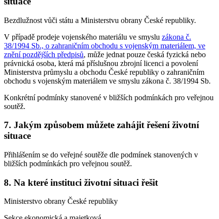
situace
Bezdlužnost vůči státu a Ministerstvu obrany České republiky.
V případě prodeje vojenského materiálu ve smyslu
zákona č.
38/1994 Sb., o zahraničním obchodu s vojenským materiálem, ve
znění pozdějších předpisů
, může jednat pouze česká fyzická nebo
právnická osoba, která má příslušnou zbrojní licenci a povolení
Ministerstva průmyslu a obchodu České republiky o zahraničním
obchodu s vojenským materiálem ve smyslu zákona č. 38/1994 Sb.
Konkrétní podmínky stanovené v bližších podmínkách pro veřejnou
soutěž.
7. Jakým způsobem můžete zahájit řešení životní
situace
Přihlášením se do veřejné soutěže dle podmínek stanovených v
bližších podmínkách pro veřejnou soutěž.
8. Na které instituci životní situaci řešit
Ministerstvo obrany České republiky
Sekce ekonomická a majetková