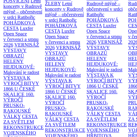
POSVÍCENÍ
Letní
ŽLEBY
Letní
Rudrově mlýně –
Rud
koncerty v Rudrově
koncerty v Rudrově
občerstvení v srdci
obče
mlýně – občerstvení
mlýně – občerstvení
Ratibořic
Rati
v srdci Ratibořic
v srdci Ratibořic
POHÁDKOVÁ
PO
POHÁDKOVÁ
POHÁDKOVÁ
CESTA
Luxfer
CE
CESTA
Luxfer
CESTA
Luxfer
Open Space
Ope
Open Space
Open Space
v červenci a srpnu
v če
v červenci a srpnu
v červenci a srpnu
2026
VERNISÁŽ
202
2026
VERNISÁŽ
2026
VERNISÁŽ
VÝSTAVY
VÝ
VÝSTAVY
VÝSTAVY
OBRAZŮ
OB
OBRAZŮ
OBRAZŮ
HELENY
HE
HELENY
HELENY
HEJDUKOVÉ:
HE
HEJDUKOVÉ:
HEJDUKOVÉ:
Malování je radost
Malo
Malování je radost
Malování je radost
VÝSTAVA K
VÝ
VÝSTAVA K
VÝSTAVA K
VÝROČÍ BITVY
VÝ
VÝROČÍ BITVY
VÝROČÍ BITVY
1866 U ČESKÉ
186
1866 U ČESKÉ
1866 U ČESKÉ
SKALICE
160.
SK
SKALICE
160.
SKALICE
160.
VÝROČÍ
VÝ
VÝROČÍ
VÝROČÍ
PRUSKO-
PR
PRUSKO-
PRUSKO-
RAKOUSKÉ
RA
RAKOUSKÉ
RAKOUSKÉ
VÁLKY
CESTA
VÁ
VÁLKY
CESTA
VÁLKY
CESTA
ZA SVĚTLEM
ZA
ZA SVĚTLEM
ZA SVĚTLEM
REKONSTRUKCE
RE
REKONSTRUKCE
REKONSTRUKCE
VOJENSKÉHO
VO
VOJENSKÉHO
VOJENSKÉHO
HŘBITOVA
HŘ