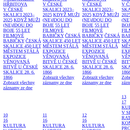
HŘBITOVA
V ČESKÉ
V ČESKÉ
V 
V ČESKÉ
SKALICI 2023–
SKALICI 2023–
SKA
SKALICI 2023–
2025
KDYŽ MUŽI
2025
KDYŽ MUŽI
202
2025
KDYŽ MUŽI
(NE)JDOU DO
(NE)JDOU DO
(NE
(NE)JDOU DO
BOJE
55 LET
BOJE
55 LET
BO
BOJE
55 LET
FILMOVÉ
FILMOVÉ
FI
FILMOVÉ
BABIČKY
ČESKÁ
BABIČKY
ČESKÁ
BA
BABIČKY
ČESKÁ
SKALICE 450 LET
SKALICE 450 LET
SKA
SKALICE 450 LET
MĚSTEM
STÁLÁ
MĚSTEM
STÁLÁ
MĚ
MĚSTEM
STÁLÁ
EXPOZICE
EXPOZICE
EX
EXPOZICE
VĚNOVANÁ
VĚNOVANÁ
VĚ
VĚNOVANÁ
BITVĚ U ČESKÉ
BITVĚ U ČESKÉ
BIT
BITVĚ U ČESKÉ
SKALICE 28. 6.
SKALICE 28. 6.
SKA
SKALICE 28. 6.
1866
1866
186
1866
Zobrazit všechny
Zobrazit všechny
Zobr
Zobrazit všechny
záznamy ze dne
záznamy ze dne
zázn
záznamy ze dne
13
17
KU
V S
10
11
12
RAT
16
16
16
KO
KULTURA
KULTURA
KULTURA
PR