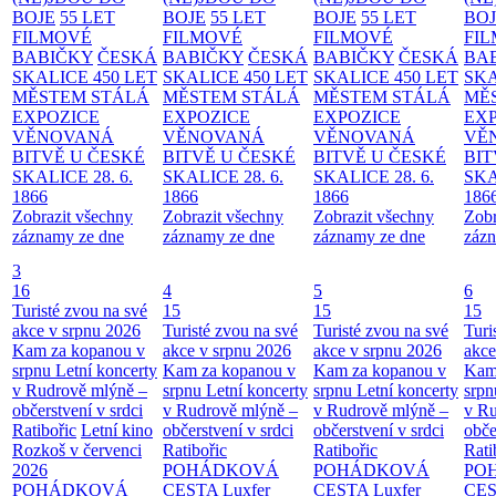
BOJE
55 LET
BOJE
55 LET
BOJE
55 LET
BO
FILMOVÉ
FILMOVÉ
FILMOVÉ
FI
BABIČKY
ČESKÁ
BABIČKY
ČESKÁ
BABIČKY
ČESKÁ
BA
SKALICE 450 LET
SKALICE 450 LET
SKALICE 450 LET
SKA
MĚSTEM
STÁLÁ
MĚSTEM
STÁLÁ
MĚSTEM
STÁLÁ
MĚ
EXPOZICE
EXPOZICE
EXPOZICE
EX
VĚNOVANÁ
VĚNOVANÁ
VĚNOVANÁ
VĚ
BITVĚ U ČESKÉ
BITVĚ U ČESKÉ
BITVĚ U ČESKÉ
BIT
SKALICE 28. 6.
SKALICE 28. 6.
SKALICE 28. 6.
SKA
1866
1866
1866
186
Zobrazit všechny
Zobrazit všechny
Zobrazit všechny
Zobr
záznamy ze dne
záznamy ze dne
záznamy ze dne
zázn
3
16
4
5
6
Turisté zvou na své
15
15
15
akce v srpnu 2026
Turisté zvou na své
Turisté zvou na své
Turi
Kam za kopanou v
akce v srpnu 2026
akce v srpnu 2026
akce
srpnu
Letní koncerty
Kam za kopanou v
Kam za kopanou v
Kam
v Rudrově mlýně –
srpnu
Letní koncerty
srpnu
Letní koncerty
srp
občerstvení v srdci
v Rudrově mlýně –
v Rudrově mlýně –
v Ru
Ratibořic
Letní kino
občerstvení v srdci
občerstvení v srdci
obče
Rozkoš v červenci
Ratibořic
Ratibořic
Rati
2026
POHÁDKOVÁ
POHÁDKOVÁ
PO
POHÁDKOVÁ
CESTA
Luxfer
CESTA
Luxfer
CE