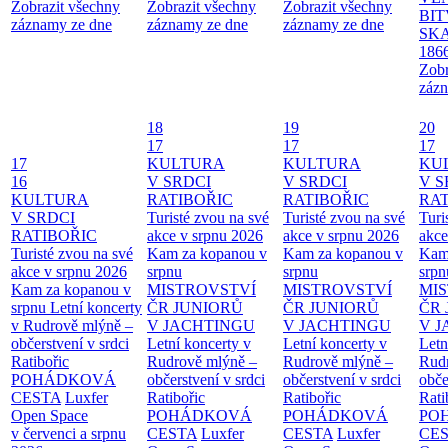
Zobrazit všechny
Zobrazit všechny
Zobrazit všechny
BIT
záznamy ze dne
záznamy ze dne
záznamy ze dne
SKA
186
Zobr
zázn
18
19
20
17
17
17
17
KULTURA
KULTURA
KU
16
V SRDCI
V SRDCI
V S
KULTURA
RATIBOŘIC
RATIBOŘIC
RAT
V SRDCI
Turisté zvou na své
Turisté zvou na své
Turi
RATIBOŘIC
akce v srpnu 2026
akce v srpnu 2026
akce
Turisté zvou na své
Kam za kopanou v
Kam za kopanou v
Kam
akce v srpnu 2026
srpnu
srpnu
srpn
Kam za kopanou v
MISTROVSTVÍ
MISTROVSTVÍ
MI
srpnu
Letní koncerty
ČR JUNIORŮ
ČR JUNIORŮ
ČR 
v Rudrově mlýně –
V JACHTINGU
V JACHTINGU
V 
občerstvení v srdci
Letní koncerty v
Letní koncerty v
Letn
Ratibořic
Rudrově mlýně –
Rudrově mlýně –
Rud
POHÁDKOVÁ
občerstvení v srdci
občerstvení v srdci
obče
CESTA
Luxfer
Ratibořic
Ratibořic
Rati
Open Space
POHÁDKOVÁ
POHÁDKOVÁ
PO
v červenci a srpnu
CESTA
Luxfer
CESTA
Luxfer
CE