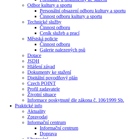
Odbor kultury a sportu
Personální obsazení odboru kultury a sportu
Činnost odboru kultury a sportu
Technické služby
Činnost odboru
Ceník služeb a prací
Městská policie
Činnost odboru
Galerie nalezených psů
Dotace
JSDH
Hlášení závad
Dokumenty ke stažení
Digitální povodňový plán
Czech POINT
Profil zadavatele
Životní situace
Informace poskytnuté dle zákona č. 106⁄1999 Sb.
Praktické info
Aktuality
Zpravodaj
Informační centrum
Informační centrum
Doprava