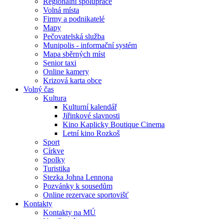
Regionální spolupráce
Volná místa
Firmy a podnikatelé
Mapy
Pečovatelská služba
Munipolis - informační systém
Mapa sběrných míst
Senior taxi
Online kamery
Krizová karta obce
Volný čas
Kultura
Kulturní kalendář
Jiřinkové slavnosti
Kino Kaplicky Boutique Cinema
Letní kino Rozkoš
Sport
Církve
Spolky
Turistika
Stezka Johna Lennona
Pozvánky k sousedům
Online rezervace sportovišť
Kontakty
Kontakty na MÚ