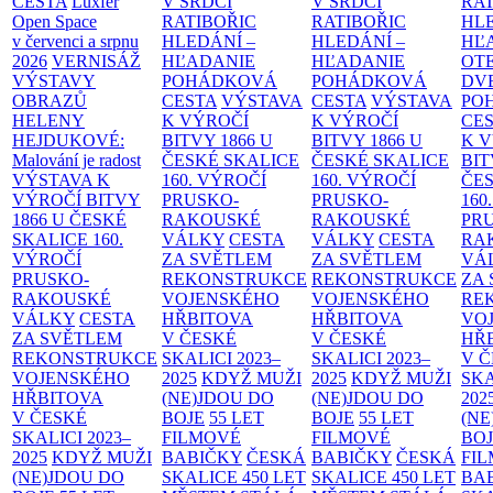
CESTA
Luxfer
V SRDCI
V SRDCI
RAT
Open Space
RATIBOŘIC
RATIBOŘIC
HLE
v červenci a srpnu
HLEDÁNÍ –
HLEDÁNÍ –
HĽ
2026
VERNISÁŽ
HĽADANIE
HĽADANIE
OT
VÝSTAVY
POHÁDKOVÁ
POHÁDKOVÁ
DV
OBRAZŮ
CESTA
VÝSTAVA
CESTA
VÝSTAVA
PO
HELENY
K VÝROČÍ
K VÝROČÍ
CE
HEJDUKOVÉ:
BITVY 1866 U
BITVY 1866 U
K 
Malování je radost
ČESKÉ SKALICE
ČESKÉ SKALICE
BIT
VÝSTAVA K
160. VÝROČÍ
160. VÝROČÍ
ČES
VÝROČÍ BITVY
PRUSKO-
PRUSKO-
160
1866 U ČESKÉ
RAKOUSKÉ
RAKOUSKÉ
PR
SKALICE
160.
VÁLKY
CESTA
VÁLKY
CESTA
RA
VÝROČÍ
ZA SVĚTLEM
ZA SVĚTLEM
VÁ
PRUSKO-
REKONSTRUKCE
REKONSTRUKCE
ZA
RAKOUSKÉ
VOJENSKÉHO
VOJENSKÉHO
RE
VÁLKY
CESTA
HŘBITOVA
HŘBITOVA
VO
ZA SVĚTLEM
V ČESKÉ
V ČESKÉ
HŘ
REKONSTRUKCE
SKALICI 2023–
SKALICI 2023–
V 
VOJENSKÉHO
2025
KDYŽ MUŽI
2025
KDYŽ MUŽI
SKA
HŘBITOVA
(NE)JDOU DO
(NE)JDOU DO
202
V ČESKÉ
BOJE
55 LET
BOJE
55 LET
(NE
SKALICI 2023–
FILMOVÉ
FILMOVÉ
BO
2025
KDYŽ MUŽI
BABIČKY
ČESKÁ
BABIČKY
ČESKÁ
FI
(NE)JDOU DO
SKALICE 450 LET
SKALICE 450 LET
BA