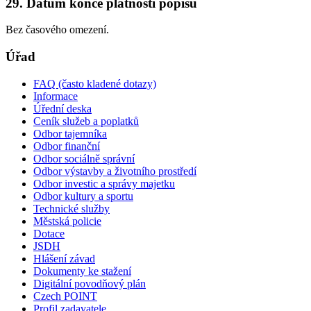
29. Datum konce platnosti popisu
Bez časového omezení.
Úřad
FAQ (často kladené dotazy)
Informace
Úřední deska
Ceník služeb a poplatků
Odbor tajemníka
Odbor finanční
Odbor sociálně správní
Odbor výstavby a životního prostředí
Odbor investic a správy majetku
Odbor kultury a sportu
Technické služby
Městská policie
Dotace
JSDH
Hlášení závad
Dokumenty ke stažení
Digitální povodňový plán
Czech POINT
Profil zadavatele