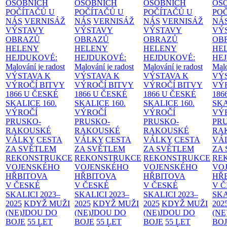
OSOBNÍCH
OSOBNÍCH
OSOBNÍCH
OS
POČÍTAČŮ U
POČÍTAČŮ U
POČÍTAČŮ U
PO
NÁS
VERNISÁŽ
NÁS
VERNISÁŽ
NÁS
VERNISÁŽ
NÁ
VÝSTAVY
VÝSTAVY
VÝSTAVY
VÝ
OBRAZŮ
OBRAZŮ
OBRAZŮ
OB
HELENY
HELENY
HELENY
HE
HEJDUKOVÉ:
HEJDUKOVÉ:
HEJDUKOVÉ:
HE
Malování je radost
Malování je radost
Malování je radost
Malo
VÝSTAVA K
VÝSTAVA K
VÝSTAVA K
VÝ
VÝROČÍ BITVY
VÝROČÍ BITVY
VÝROČÍ BITVY
VÝ
1866 U ČESKÉ
1866 U ČESKÉ
1866 U ČESKÉ
186
SKALICE
160.
SKALICE
160.
SKALICE
160.
SK
VÝROČÍ
VÝROČÍ
VÝROČÍ
VÝ
PRUSKO-
PRUSKO-
PRUSKO-
PR
RAKOUSKÉ
RAKOUSKÉ
RAKOUSKÉ
RA
VÁLKY
CESTA
VÁLKY
CESTA
VÁLKY
CESTA
VÁ
ZA SVĚTLEM
ZA SVĚTLEM
ZA SVĚTLEM
ZA
REKONSTRUKCE
REKONSTRUKCE
REKONSTRUKCE
RE
VOJENSKÉHO
VOJENSKÉHO
VOJENSKÉHO
VO
HŘBITOVA
HŘBITOVA
HŘBITOVA
HŘ
V ČESKÉ
V ČESKÉ
V ČESKÉ
V 
SKALICI 2023–
SKALICI 2023–
SKALICI 2023–
SKA
2025
KDYŽ MUŽI
2025
KDYŽ MUŽI
2025
KDYŽ MUŽI
202
(NE)JDOU DO
(NE)JDOU DO
(NE)JDOU DO
(NE
BOJE
55 LET
BOJE
55 LET
BOJE
55 LET
BO