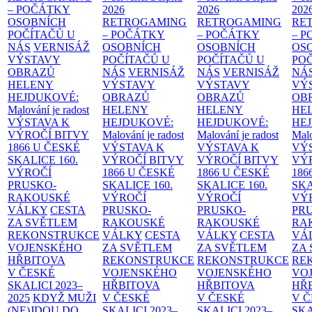
– POČÁTKY
2026
2026
202
OSOBNÍCH
RETROGAMING
RETROGAMING
RE
POČÍTAČŮ U
– POČÁTKY
– POČÁTKY
– 
NÁS
VERNISÁŽ
OSOBNÍCH
OSOBNÍCH
OS
VÝSTAVY
POČÍTAČŮ U
POČÍTAČŮ U
PO
OBRAZŮ
NÁS
VERNISÁŽ
NÁS
VERNISÁŽ
NÁ
HELENY
VÝSTAVY
VÝSTAVY
VÝ
HEJDUKOVÉ:
OBRAZŮ
OBRAZŮ
OB
Malování je radost
HELENY
HELENY
HE
VÝSTAVA K
HEJDUKOVÉ:
HEJDUKOVÉ:
HE
VÝROČÍ BITVY
Malování je radost
Malování je radost
Malo
1866 U ČESKÉ
VÝSTAVA K
VÝSTAVA K
VÝ
SKALICE
160.
VÝROČÍ BITVY
VÝROČÍ BITVY
VÝ
VÝROČÍ
1866 U ČESKÉ
1866 U ČESKÉ
186
PRUSKO-
SKALICE
160.
SKALICE
160.
SK
RAKOUSKÉ
VÝROČÍ
VÝROČÍ
VÝ
VÁLKY
CESTA
PRUSKO-
PRUSKO-
PR
ZA SVĚTLEM
RAKOUSKÉ
RAKOUSKÉ
RA
REKONSTRUKCE
VÁLKY
CESTA
VÁLKY
CESTA
VÁ
VOJENSKÉHO
ZA SVĚTLEM
ZA SVĚTLEM
ZA
HŘBITOVA
REKONSTRUKCE
REKONSTRUKCE
RE
V ČESKÉ
VOJENSKÉHO
VOJENSKÉHO
VO
SKALICI 2023–
HŘBITOVA
HŘBITOVA
HŘ
2025
KDYŽ MUŽI
V ČESKÉ
V ČESKÉ
V 
(NE)JDOU DO
SKALICI 2023–
SKALICI 2023–
SKA