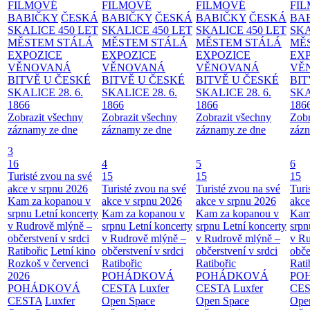
FILMOVÉ
FILMOVÉ
FILMOVÉ
FI
BABIČKY
ČESKÁ
BABIČKY
ČESKÁ
BABIČKY
ČESKÁ
BA
SKALICE 450 LET
SKALICE 450 LET
SKALICE 450 LET
SKA
MĚSTEM
STÁLÁ
MĚSTEM
STÁLÁ
MĚSTEM
STÁLÁ
MĚ
EXPOZICE
EXPOZICE
EXPOZICE
EX
VĚNOVANÁ
VĚNOVANÁ
VĚNOVANÁ
VĚ
BITVĚ U ČESKÉ
BITVĚ U ČESKÉ
BITVĚ U ČESKÉ
BIT
SKALICE 28. 6.
SKALICE 28. 6.
SKALICE 28. 6.
SKA
1866
1866
1866
186
Zobrazit všechny
Zobrazit všechny
Zobrazit všechny
Zobr
záznamy ze dne
záznamy ze dne
záznamy ze dne
zázn
3
16
4
5
6
Turisté zvou na své
15
15
15
akce v srpnu 2026
Turisté zvou na své
Turisté zvou na své
Turi
Kam za kopanou v
akce v srpnu 2026
akce v srpnu 2026
akce
srpnu
Letní koncerty
Kam za kopanou v
Kam za kopanou v
Kam
v Rudrově mlýně –
srpnu
Letní koncerty
srpnu
Letní koncerty
srp
občerstvení v srdci
v Rudrově mlýně –
v Rudrově mlýně –
v Ru
Ratibořic
Letní kino
občerstvení v srdci
občerstvení v srdci
obče
Rozkoš v červenci
Ratibořic
Ratibořic
Rati
2026
POHÁDKOVÁ
POHÁDKOVÁ
PO
POHÁDKOVÁ
CESTA
Luxfer
CESTA
Luxfer
CE
CESTA
Luxfer
Open Space
Open Space
Ope