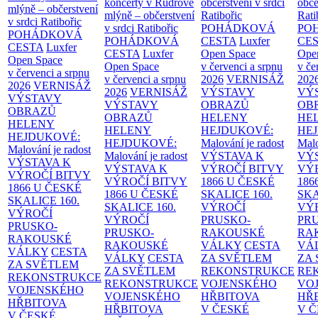
koncerty v Rudrově
občerstvení v srdci
obče
mlýně – občerstvení
mlýně – občerstvení
Ratibořic
Rati
v srdci Ratibořic
v srdci Ratibořic
POHÁDKOVÁ
PO
POHÁDKOVÁ
POHÁDKOVÁ
CESTA
Luxfer
CE
CESTA
Luxfer
CESTA
Luxfer
Open Space
Ope
Open Space
Open Space
v červenci a srpnu
v če
v červenci a srpnu
v červenci a srpnu
2026
VERNISÁŽ
202
2026
VERNISÁŽ
2026
VERNISÁŽ
VÝSTAVY
VÝ
VÝSTAVY
VÝSTAVY
OBRAZŮ
OB
OBRAZŮ
OBRAZŮ
HELENY
HE
HELENY
HELENY
HEJDUKOVÉ:
HE
HEJDUKOVÉ:
HEJDUKOVÉ:
Malování je radost
Malo
Malování je radost
Malování je radost
VÝSTAVA K
VÝ
VÝSTAVA K
VÝSTAVA K
VÝROČÍ BITVY
VÝ
VÝROČÍ BITVY
VÝROČÍ BITVY
1866 U ČESKÉ
186
1866 U ČESKÉ
1866 U ČESKÉ
SKALICE
160.
SK
SKALICE
160.
SKALICE
160.
VÝROČÍ
VÝ
VÝROČÍ
VÝROČÍ
PRUSKO-
PR
PRUSKO-
PRUSKO-
RAKOUSKÉ
RA
RAKOUSKÉ
RAKOUSKÉ
VÁLKY
CESTA
VÁ
VÁLKY
CESTA
VÁLKY
CESTA
ZA SVĚTLEM
ZA
ZA SVĚTLEM
ZA SVĚTLEM
REKONSTRUKCE
RE
REKONSTRUKCE
REKONSTRUKCE
VOJENSKÉHO
VO
VOJENSKÉHO
VOJENSKÉHO
HŘBITOVA
HŘ
HŘBITOVA
HŘBITOVA
V ČESKÉ
V 
V ČESKÉ