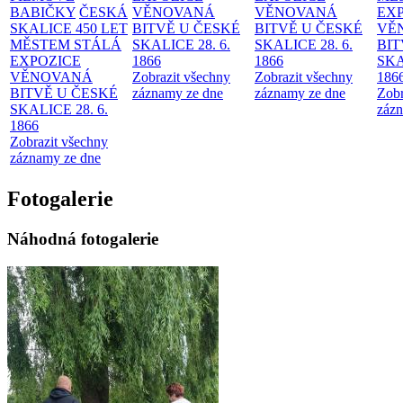
BABIČKY
ČESKÁ
VĚNOVANÁ
VĚNOVANÁ
EX
SKALICE 450 LET
BITVĚ U ČESKÉ
BITVĚ U ČESKÉ
VĚ
MĚSTEM
STÁLÁ
SKALICE 28. 6.
SKALICE 28. 6.
BIT
EXPOZICE
1866
1866
SKA
VĚNOVANÁ
Zobrazit všechny
Zobrazit všechny
186
BITVĚ U ČESKÉ
záznamy ze dne
záznamy ze dne
Zobr
SKALICE 28. 6.
zázn
1866
Zobrazit všechny
záznamy ze dne
Fotogalerie
Náhodná fotogalerie