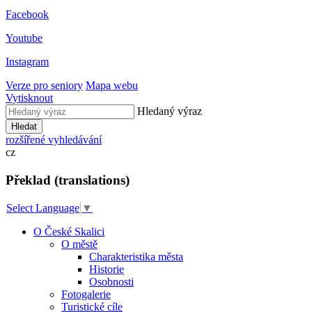
Facebook
Youtube
Instagram
Verze pro seniory
Mapa webu
Vytisknout
Hledaný výraz
Hledat
rozšířené vyhledávání
cz
Překlad (translations)
Select Language
▼
O České Skalici
O městě
Charakteristika města
Historie
Osobnosti
Fotogalerie
Turistické cíle