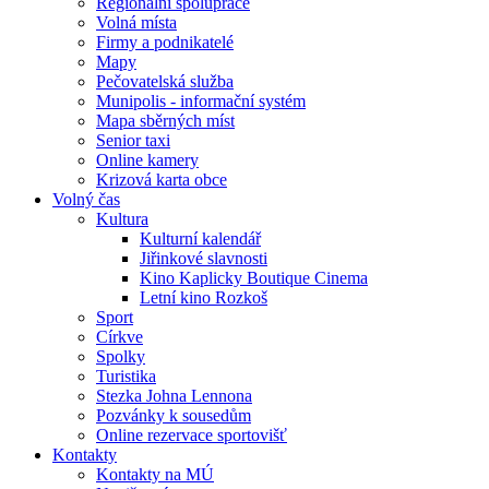
Regionální spolupráce
Volná místa
Firmy a podnikatelé
Mapy
Pečovatelská služba
Munipolis - informační systém
Mapa sběrných míst
Senior taxi
Online kamery
Krizová karta obce
Volný čas
Kultura
Kulturní kalendář
Jiřinkové slavnosti
Kino Kaplicky Boutique Cinema
Letní kino Rozkoš
Sport
Církve
Spolky
Turistika
Stezka Johna Lennona
Pozvánky k sousedům
Online rezervace sportovišť
Kontakty
Kontakty na MÚ