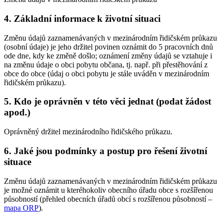
4. Základní informace k životní situaci
Změnu údajů zaznamenávaných v mezinárodním řidičském průkazu
(osobní údaje) je jeho držitel povinen oznámit do 5 pracovních dnů
ode dne, kdy ke změně došlo; oznámení změny údajů se vztahuje i
na změnu údaje o obci pobytu občana, tj. např. při přestěhování z
obce do obce (údaj o obci pobytu je stále uváděn v mezinárodním
řidičském průkazu).
5. Kdo je oprávněn v této věci jednat (podat žádost
apod.)
Oprávněný držitel mezinárodního řidičského průkazu.
6. Jaké jsou podmínky a postup pro řešení životní
situace
Změnu údajů zaznamenávaných v mezinárodním řidičském průkazu
je možné oznámit u kteréhokoliv obecního úřadu obce s rozšířenou
působností (přehled obecních úřadů obcí s rozšířenou působností –
mapa ORP
)
.