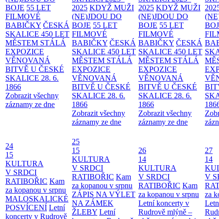
BOJE
55 LET
2025
KDYŽ MUŽI
2025
KDYŽ MUŽI
202
FILMOVÉ
(NE)JDOU DO
(NE)JDOU DO
(NE
BABIČKY
ČESKÁ
BOJE
55 LET
BOJE
55 LET
BO
SKALICE 450 LET
FILMOVÉ
FILMOVÉ
FI
MĚSTEM
STÁLÁ
BABIČKY
ČESKÁ
BABIČKY
ČESKÁ
BA
EXPOZICE
SKALICE 450 LET
SKALICE 450 LET
SKA
VĚNOVANÁ
MĚSTEM
STÁLÁ
MĚSTEM
STÁLÁ
MĚ
BITVĚ U ČESKÉ
EXPOZICE
EXPOZICE
EX
SKALICE 28. 6.
VĚNOVANÁ
VĚNOVANÁ
VĚ
1866
BITVĚ U ČESKÉ
BITVĚ U ČESKÉ
BIT
Zobrazit všechny
SKALICE 28. 6.
SKALICE 28. 6.
SKA
záznamy ze dne
1866
1866
186
Zobrazit všechny
Zobrazit všechny
Zobr
záznamy ze dne
záznamy ze dne
zázn
25
24
15
26
27
15
KULTURA
14
14
KULTURA
V SRDCI
KULTURA
KU
V SRDCI
RATIBOŘIC
Kam
V SRDCI
V S
RATIBOŘIC
Kam
za kopanou v srpnu
RATIBOŘIC
Kam
RAT
za kopanou v srpnu
ZÁPIS NA VÝLET
za kopanou v srpnu
za k
MALOSKALICKÉ
NA ZÁMEK
Letní koncerty v
Letn
POSVÍCENÍ
Letní
ŽLEBY
Letní
Rudrově mlýně –
Rud
koncerty v Rudrově