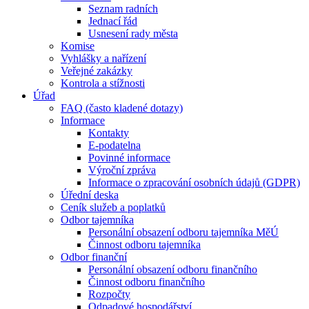
Seznam radních
Jednací řád
Usnesení rady města
Komise
Vyhlášky a nařízení
Veřejné zakázky
Kontrola a stížnosti
Úřad
FAQ (často kladené dotazy)
Informace
Kontakty
E-podatelna
Povinné informace
Výroční zpráva
Informace o zpracování osobních údajů (GDPR)
Úřední deska
Ceník služeb a poplatků
Odbor tajemníka
Personální obsazení odboru tajemníka MěÚ
Činnost odboru tajemníka
Odbor finanční
Personální obsazení odboru finančního
Činnost odboru finančního
Rozpočty
Odpadové hospodářství