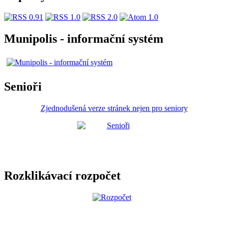
Munipolis - informační systém
Senioři
Zjednodušená verze stránek nejen pro seniory
Rozklikávací rozpočet