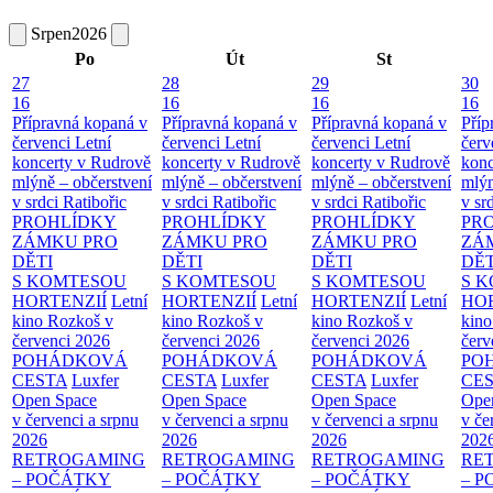
Srpen
2026
Po
Út
St
27
28
29
30
16
16
16
16
Přípravná kopaná v
Přípravná kopaná v
Přípravná kopaná v
Příp
červenci
Letní
červenci
Letní
červenci
Letní
červ
koncerty v Rudrově
koncerty v Rudrově
koncerty v Rudrově
konc
mlýně – občerstvení
mlýně – občerstvení
mlýně – občerstvení
mlýn
v srdci Ratibořic
v srdci Ratibořic
v srdci Ratibořic
v sr
PROHLÍDKY
PROHLÍDKY
PROHLÍDKY
PR
ZÁMKU PRO
ZÁMKU PRO
ZÁMKU PRO
ZÁ
DĚTI
DĚTI
DĚTI
DĚT
S KOMTESOU
S KOMTESOU
S KOMTESOU
S 
HORTENZIÍ
Letní
HORTENZIÍ
Letní
HORTENZIÍ
Letní
HOR
kino Rozkoš v
kino Rozkoš v
kino Rozkoš v
kino
červenci 2026
červenci 2026
červenci 2026
červ
POHÁDKOVÁ
POHÁDKOVÁ
POHÁDKOVÁ
PO
CESTA
Luxfer
CESTA
Luxfer
CESTA
Luxfer
CE
Open Space
Open Space
Open Space
Ope
v červenci a srpnu
v červenci a srpnu
v červenci a srpnu
v če
2026
2026
2026
202
RETROGAMING
RETROGAMING
RETROGAMING
RE
– POČÁTKY
– POČÁTKY
– POČÁTKY
– 