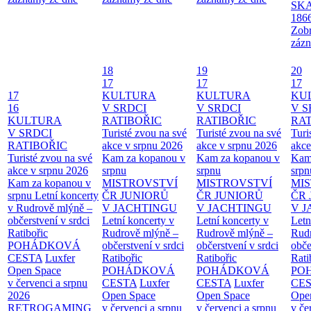
SKA
186
Zobr
zázn
18
19
20
17
17
17
17
KULTURA
KULTURA
KU
16
V SRDCI
V SRDCI
V S
KULTURA
RATIBOŘIC
RATIBOŘIC
RAT
V SRDCI
Turisté zvou na své
Turisté zvou na své
Turi
RATIBOŘIC
akce v srpnu 2026
akce v srpnu 2026
akce
Turisté zvou na své
Kam za kopanou v
Kam za kopanou v
Kam
akce v srpnu 2026
srpnu
srpnu
srpn
Kam za kopanou v
MISTROVSTVÍ
MISTROVSTVÍ
MI
srpnu
Letní koncerty
ČR JUNIORŮ
ČR JUNIORŮ
ČR 
v Rudrově mlýně –
V JACHTINGU
V JACHTINGU
V 
občerstvení v srdci
Letní koncerty v
Letní koncerty v
Letn
Ratibořic
Rudrově mlýně –
Rudrově mlýně –
Rud
POHÁDKOVÁ
občerstvení v srdci
občerstvení v srdci
obče
CESTA
Luxfer
Ratibořic
Ratibořic
Rati
Open Space
POHÁDKOVÁ
POHÁDKOVÁ
PO
v červenci a srpnu
CESTA
Luxfer
CESTA
Luxfer
CE
2026
Open Space
Open Space
Ope
RETROGAMING
v červenci a srpnu
v červenci a srpnu
v če