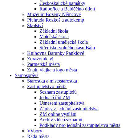
Českoskalické památky
Ratibořice a Babiččino údolí
Muzeum Boženy Němcové
Přehrada Rozkoš a autokemp
Školství
Základní škola
Mateřská škola
Základní umělecká škola
Středisko volného času Bájo
Knihovna Barunky Panklové
Zdravotnictví
Partnerská města
Znak, vlajka a logo města
Samospráva
Starostka a místostarostka
Zastupitelstvo města
Seznam zastupitelů
Jednací řád ZM
Usnesení zastupitelstva
Zápisy z jednání zastupitelstva
ZM online vysílání
Archiv videozáznamů
Podklady pro jednání zastupitelstva města
Výbory
Rada města