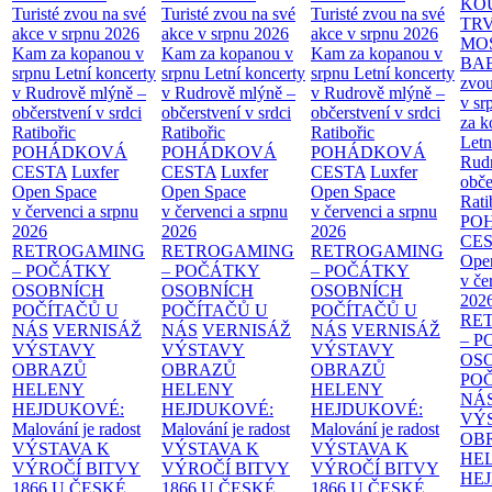
KO
Turisté zvou na své
Turisté zvou na své
Turisté zvou na své
TR
akce v srpnu 2026
akce v srpnu 2026
akce v srpnu 2026
MO
Kam za kopanou v
Kam za kopanou v
Kam za kopanou v
BA
srpnu
Letní koncerty
srpnu
Letní koncerty
srpnu
Letní koncerty
zvou
v Rudrově mlýně –
v Rudrově mlýně –
v Rudrově mlýně –
v sr
občerstvení v srdci
občerstvení v srdci
občerstvení v srdci
za k
Ratibořic
Ratibořic
Ratibořic
Letn
POHÁDKOVÁ
POHÁDKOVÁ
POHÁDKOVÁ
Rud
CESTA
Luxfer
CESTA
Luxfer
CESTA
Luxfer
obče
Open Space
Open Space
Open Space
Rati
v červenci a srpnu
v červenci a srpnu
v červenci a srpnu
PO
2026
2026
2026
CE
RETROGAMING
RETROGAMING
RETROGAMING
Ope
– POČÁTKY
– POČÁTKY
– POČÁTKY
v če
OSOBNÍCH
OSOBNÍCH
OSOBNÍCH
202
POČÍTAČŮ U
POČÍTAČŮ U
POČÍTAČŮ U
RE
NÁS
VERNISÁŽ
NÁS
VERNISÁŽ
NÁS
VERNISÁŽ
– 
VÝSTAVY
VÝSTAVY
VÝSTAVY
OS
OBRAZŮ
OBRAZŮ
OBRAZŮ
PO
HELENY
HELENY
HELENY
NÁ
HEJDUKOVÉ:
HEJDUKOVÉ:
HEJDUKOVÉ:
VÝ
Malování je radost
Malování je radost
Malování je radost
OB
VÝSTAVA K
VÝSTAVA K
VÝSTAVA K
HE
VÝROČÍ BITVY
VÝROČÍ BITVY
VÝROČÍ BITVY
HE
1866 U ČESKÉ
1866 U ČESKÉ
1866 U ČESKÉ