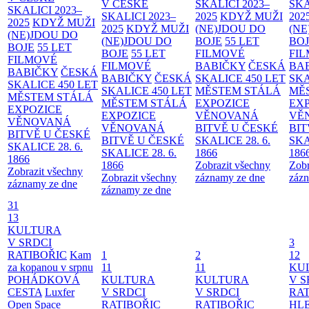
V ČESKÉ
SKALICI 2023–
SKA
SKALICI 2023–
SKALICI 2023–
2025
KDYŽ MUŽI
202
2025
KDYŽ MUŽI
2025
KDYŽ MUŽI
(NE)JDOU DO
(NE
(NE)JDOU DO
(NE)JDOU DO
BOJE
55 LET
BO
BOJE
55 LET
BOJE
55 LET
FILMOVÉ
FI
FILMOVÉ
FILMOVÉ
BABIČKY
ČESKÁ
BA
BABIČKY
ČESKÁ
BABIČKY
ČESKÁ
SKALICE 450 LET
SKA
SKALICE 450 LET
SKALICE 450 LET
MĚSTEM
STÁLÁ
MĚ
MĚSTEM
STÁLÁ
MĚSTEM
STÁLÁ
EXPOZICE
EX
EXPOZICE
EXPOZICE
VĚNOVANÁ
VĚ
VĚNOVANÁ
VĚNOVANÁ
BITVĚ U ČESKÉ
BIT
BITVĚ U ČESKÉ
BITVĚ U ČESKÉ
SKALICE 28. 6.
SKA
SKALICE 28. 6.
SKALICE 28. 6.
1866
186
1866
1866
Zobrazit všechny
Zobr
Zobrazit všechny
Zobrazit všechny
záznamy ze dne
zázn
záznamy ze dne
záznamy ze dne
31
13
KULTURA
V SRDCI
3
RATIBOŘIC
Kam
1
2
12
za kopanou v srpnu
11
11
KU
POHÁDKOVÁ
KULTURA
KULTURA
V S
CESTA
Luxfer
V SRDCI
V SRDCI
RAT
Open Space
RATIBOŘIC
RATIBOŘIC
HLE