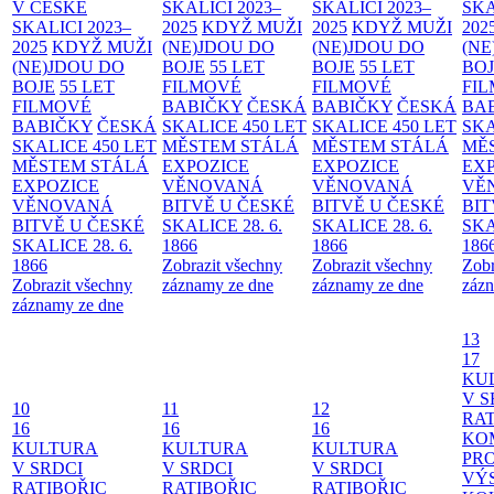
V ČESKÉ
SKALICI 2023–
SKALICI 2023–
SKA
SKALICI 2023–
2025
KDYŽ MUŽI
2025
KDYŽ MUŽI
202
2025
KDYŽ MUŽI
(NE)JDOU DO
(NE)JDOU DO
(NE
(NE)JDOU DO
BOJE
55 LET
BOJE
55 LET
BO
BOJE
55 LET
FILMOVÉ
FILMOVÉ
FI
FILMOVÉ
BABIČKY
ČESKÁ
BABIČKY
ČESKÁ
BA
BABIČKY
ČESKÁ
SKALICE 450 LET
SKALICE 450 LET
SKA
SKALICE 450 LET
MĚSTEM
STÁLÁ
MĚSTEM
STÁLÁ
MĚ
MĚSTEM
STÁLÁ
EXPOZICE
EXPOZICE
EX
EXPOZICE
VĚNOVANÁ
VĚNOVANÁ
VĚ
VĚNOVANÁ
BITVĚ U ČESKÉ
BITVĚ U ČESKÉ
BIT
BITVĚ U ČESKÉ
SKALICE 28. 6.
SKALICE 28. 6.
SKA
SKALICE 28. 6.
1866
1866
186
1866
Zobrazit všechny
Zobrazit všechny
Zobr
Zobrazit všechny
záznamy ze dne
záznamy ze dne
zázn
záznamy ze dne
13
17
KU
V S
10
11
12
RAT
16
16
16
KO
KULTURA
KULTURA
KULTURA
PR
V SRDCI
V SRDCI
V SRDCI
VÝ
RATIBOŘIC
RATIBOŘIC
RATIBOŘIC