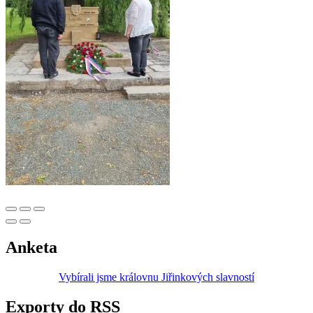
Anketa
Vybírali jsme královnu Jiřinkových slavností
Exporty do RSS