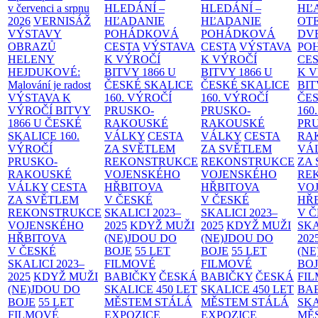
v červenci a srpnu
HLEDÁNÍ –
HLEDÁNÍ –
HĽ
2026
VERNISÁŽ
HĽADANIE
HĽADANIE
OT
VÝSTAVY
POHÁDKOVÁ
POHÁDKOVÁ
DV
OBRAZŮ
CESTA
VÝSTAVA
CESTA
VÝSTAVA
PO
HELENY
K VÝROČÍ
K VÝROČÍ
CE
HEJDUKOVÉ:
BITVY 1866 U
BITVY 1866 U
K 
Malování je radost
ČESKÉ SKALICE
ČESKÉ SKALICE
BIT
VÝSTAVA K
160. VÝROČÍ
160. VÝROČÍ
ČES
VÝROČÍ BITVY
PRUSKO-
PRUSKO-
160
1866 U ČESKÉ
RAKOUSKÉ
RAKOUSKÉ
PR
SKALICE
160.
VÁLKY
CESTA
VÁLKY
CESTA
RA
VÝROČÍ
ZA SVĚTLEM
ZA SVĚTLEM
VÁ
PRUSKO-
REKONSTRUKCE
REKONSTRUKCE
ZA
RAKOUSKÉ
VOJENSKÉHO
VOJENSKÉHO
RE
VÁLKY
CESTA
HŘBITOVA
HŘBITOVA
VO
ZA SVĚTLEM
V ČESKÉ
V ČESKÉ
HŘ
REKONSTRUKCE
SKALICI 2023–
SKALICI 2023–
V 
VOJENSKÉHO
2025
KDYŽ MUŽI
2025
KDYŽ MUŽI
SKA
HŘBITOVA
(NE)JDOU DO
(NE)JDOU DO
202
V ČESKÉ
BOJE
55 LET
BOJE
55 LET
(NE
SKALICI 2023–
FILMOVÉ
FILMOVÉ
BO
2025
KDYŽ MUŽI
BABIČKY
ČESKÁ
BABIČKY
ČESKÁ
FI
(NE)JDOU DO
SKALICE 450 LET
SKALICE 450 LET
BA
BOJE
55 LET
MĚSTEM
STÁLÁ
MĚSTEM
STÁLÁ
SKA
FILMOVÉ
EXPOZICE
EXPOZICE
MĚ