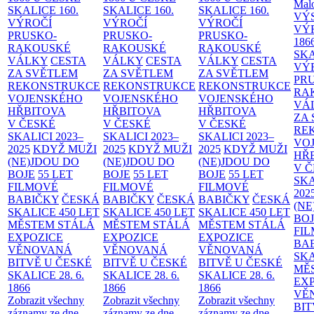
Malo
SKALICE
160.
SKALICE
160.
SKALICE
160.
VÝ
VÝROČÍ
VÝROČÍ
VÝROČÍ
VÝ
PRUSKO-
PRUSKO-
PRUSKO-
186
RAKOUSKÉ
RAKOUSKÉ
RAKOUSKÉ
SK
VÁLKY
CESTA
VÁLKY
CESTA
VÁLKY
CESTA
VÝ
ZA SVĚTLEM
ZA SVĚTLEM
ZA SVĚTLEM
PR
REKONSTRUKCE
REKONSTRUKCE
REKONSTRUKCE
RA
VOJENSKÉHO
VOJENSKÉHO
VOJENSKÉHO
VÁ
HŘBITOVA
HŘBITOVA
HŘBITOVA
ZA
V ČESKÉ
V ČESKÉ
V ČESKÉ
RE
SKALICI 2023–
SKALICI 2023–
SKALICI 2023–
VO
2025
KDYŽ MUŽI
2025
KDYŽ MUŽI
2025
KDYŽ MUŽI
HŘ
(NE)JDOU DO
(NE)JDOU DO
(NE)JDOU DO
V 
BOJE
55 LET
BOJE
55 LET
BOJE
55 LET
SKA
FILMOVÉ
FILMOVÉ
FILMOVÉ
202
BABIČKY
ČESKÁ
BABIČKY
ČESKÁ
BABIČKY
ČESKÁ
(NE
SKALICE 450 LET
SKALICE 450 LET
SKALICE 450 LET
BO
MĚSTEM
STÁLÁ
MĚSTEM
STÁLÁ
MĚSTEM
STÁLÁ
FI
EXPOZICE
EXPOZICE
EXPOZICE
BA
VĚNOVANÁ
VĚNOVANÁ
VĚNOVANÁ
SKA
BITVĚ U ČESKÉ
BITVĚ U ČESKÉ
BITVĚ U ČESKÉ
MĚ
SKALICE 28. 6.
SKALICE 28. 6.
SKALICE 28. 6.
EX
1866
1866
1866
VĚ
Zobrazit všechny
Zobrazit všechny
Zobrazit všechny
BIT
záznamy ze dne
záznamy ze dne
záznamy ze dne