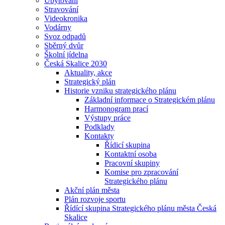
Ubytování
Stravování
Videokronika
Vodárny
Svoz odpadů
Sběrný dvůr
Školní jídelna
Česká Skalice 2030
Aktuality, akce
Strategický plán
Historie vzniku strategického plánu
Základní informace o Strategickém plánu
Harmonogram prací
Výstupy práce
Podklady
Kontakty
Řídicí skupina
Kontaktní osoba
Pracovní skupiny
Komise pro zpracování
Strategického plánu
Akční plán města
Plán rozvoje sportu
Řídící skupina Strategického plánu města Česká
Skalice