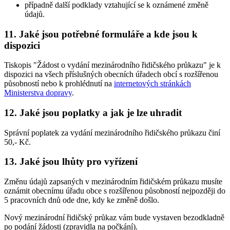
případně další podklady vztahující se k oznámené změně
údajů.
11. Jaké jsou potřebné formuláře a kde jsou k
dispozici
Tiskopis "Žádost o vydání mezinárodního řidičského průkazu" je k
dispozici na všech příslušných obecních úřadech obcí s rozšířenou
působností nebo k prohlédnutí na
internetových stránkách
Ministerstva dopravy
.
12. Jaké jsou poplatky a jak je lze uhradit
Správní poplatek za vydání mezinárodního řidičského průkazu činí
50,- Kč.
13. Jaké jsou lhůty pro vyřízení
Změnu údajů zapsaných v mezinárodním řidičském průkazu musíte
oznámit obecnímu úřadu obce s rozšířenou působností nejpozději do
5 pracovních dnů ode dne, kdy ke změně došlo.
Nový mezinárodní řidičský průkaz vám bude vystaven bezodkladně
po podání žádosti (zpravidla na počkání).