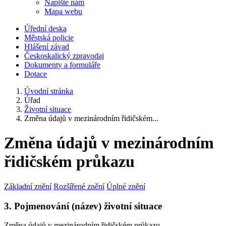
Napište nám
Mapa webu
Úřední deska
Městská policie
Hlášení závad
Českoskalický zpravodaj
Dokumenty a formuláře
Dotace
Úvodní stránka
Úřad
Životní situace
Změna údajů v mezinárodním řidičském...
Změna údajů v mezinárodním
řidičském průkazu
Základní znění
Rozšířené znění
Úplné znění
3. Pojmenování (název) životní situace
Změna údajů v mezinárodním řidičském průkazu