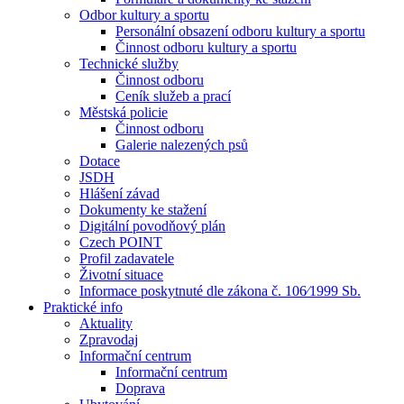
Odbor kultury a sportu
Personální obsazení odboru kultury a sportu
Činnost odboru kultury a sportu
Technické služby
Činnost odboru
Ceník služeb a prací
Městská policie
Činnost odboru
Galerie nalezených psů
Dotace
JSDH
Hlášení závad
Dokumenty ke stažení
Digitální povodňový plán
Czech POINT
Profil zadavatele
Životní situace
Informace poskytnuté dle zákona č. 106⁄1999 Sb.
Praktické info
Aktuality
Zpravodaj
Informační centrum
Informační centrum
Doprava