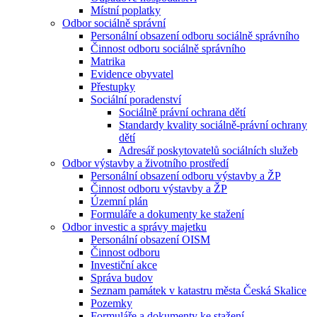
Místní poplatky
Odbor sociálně správní
Personální obsazení odboru sociálně správního
Činnost odboru sociálně správního
Matrika
Evidence obyvatel
Přestupky
Sociální poradenství
Sociálně právní ochrana dětí
Standardy kvality sociálně-právní ochrany
dětí
Adresář poskytovatelů sociálních služeb
Odbor výstavby a životního prostředí
Personální obsazení odboru výstavby a ŽP
Činnost odboru výstavby a ŽP
Územní plán
Formuláře a dokumenty ke stažení
Odbor investic a správy majetku
Personální obsazení OISM
Činnost odboru
Investiční akce
Správa budov
Seznam památek v katastru města Česká Skalice
Pozemky
Formuláře a dokumenty ke stažení