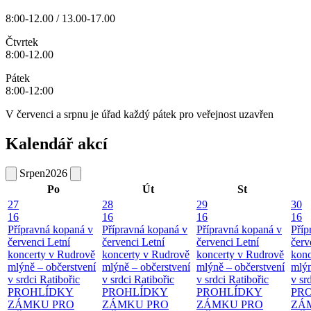
8:00-12.00 / 13.00-17.00
Čtvrtek
8:00-12.00
Pátek
8:00-12:00
V červenci a srpnu je úřad každý pátek pro veřejnost uzavřen
Kalendář akcí
Srpen
2026
Po
Út
St
27
28
29
30
16
16
16
16
Přípravná kopaná v
Přípravná kopaná v
Přípravná kopaná v
Příp
červenci
Letní
červenci
Letní
červenci
Letní
červ
koncerty v Rudrově
koncerty v Rudrově
koncerty v Rudrově
konc
mlýně – občerstvení
mlýně – občerstvení
mlýně – občerstvení
mlýn
v srdci Ratibořic
v srdci Ratibořic
v srdci Ratibořic
v sr
PROHLÍDKY
PROHLÍDKY
PROHLÍDKY
PR
ZÁMKU PRO
ZÁMKU PRO
ZÁMKU PRO
ZÁ