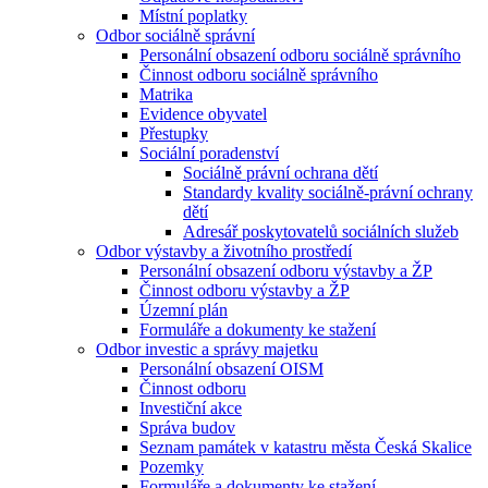
Místní poplatky
Odbor sociálně správní
Personální obsazení odboru sociálně správního
Činnost odboru sociálně správního
Matrika
Evidence obyvatel
Přestupky
Sociální poradenství
Sociálně právní ochrana dětí
Standardy kvality sociálně-právní ochrany
dětí
Adresář poskytovatelů sociálních služeb
Odbor výstavby a životního prostředí
Personální obsazení odboru výstavby a ŽP
Činnost odboru výstavby a ŽP
Územní plán
Formuláře a dokumenty ke stažení
Odbor investic a správy majetku
Personální obsazení OISM
Činnost odboru
Investiční akce
Správa budov
Seznam památek v katastru města Česká Skalice
Pozemky
Formuláře a dokumenty ke stažení