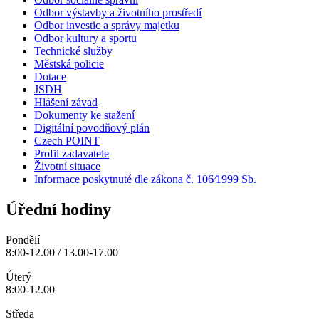
Odbor výstavby a životního prostředí
Odbor investic a správy majetku
Odbor kultury a sportu
Technické služby
Městská policie
Dotace
JSDH
Hlášení závad
Dokumenty ke stažení
Digitální povodňový plán
Czech POINT
Profil zadavatele
Životní situace
Informace poskytnuté dle zákona č. 106⁄1999 Sb.
Úřední hodiny
Pondělí
8:00-12.00 / 13.00-17.00
Úterý
8:00-12.00
Středa