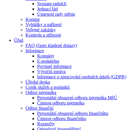
Seznam radních
Jednací řád
Usnesení rady města
Komise
Vyhlášky a nařízení
Veřejné zakázky
Kontrola a stížnosti
Úřad
FAQ (často kladené dotazy)
Informace
Kontakty
E-podatelna
Povinné informace
Výroční zpráva
Informace o zpracování osobních údajů (GDPR)
Úřední deska
Ceník služeb a poplatků
Odbor tajemníka
Personální obsazení odboru tajemníka MěÚ
Činnost odboru tajemníka
Odbor finanční
Personální obsazení odboru finančního
Činnost odboru finančního
Rozpočty
Odpadové hospodářství