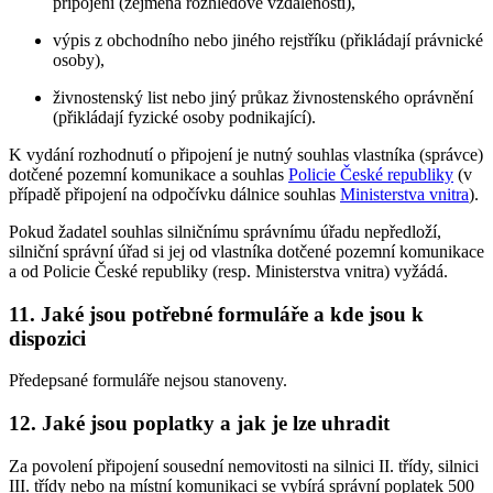
připojení (zejména rozhledové vzdálenosti),
výpis z obchodního nebo jiného rejstříku (přikládají právnické
osoby),
živnostenský list nebo jiný průkaz živnostenského oprávnění
(přikládají fyzické osoby podnikající).
K vydání rozhodnutí o připojení je nutný souhlas vlastníka (správce)
dotčené pozemní komunikace a souhlas
Policie České republiky
(v
případě připojení na odpočívku dálnice souhlas
Ministerstva vnitra
).
Pokud žadatel souhlas silničnímu správnímu úřadu nepředloží,
silniční správní úřad si jej od vlastníka dotčené pozemní komunikace
a od Policie České republiky (resp. Ministerstva vnitra) vyžádá.
11. Jaké jsou potřebné formuláře a kde jsou k
dispozici
Předepsané formuláře nejsou stanoveny.
12. Jaké jsou poplatky a jak je lze uhradit
Za povolení připojení sousední nemovitosti na silnici II. třídy, silnici
III. třídy nebo na místní komunikaci se vybírá správní poplatek 500