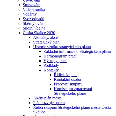
Ubytování
Stravování
Videokronika
Vodárny
Svoz odpadů
Sběrný dvůr
Školní jídelna
Česká Skalice 2030
Aktuality, akce
Strategický plán
Historie vzniku strategického plánu
Základní informace o Strategickém plánu
Harmonogram prací
Výstupy práce
Podklady
Kontakty
Řídicí skupina
Kontaktní osoba
Pracovní skupiny
Komise pro zpracování
Strategického plánu
Akční plán města
Plán rozvoje sportu
Řídící skupina Strategického plánu města Česká
Skalice