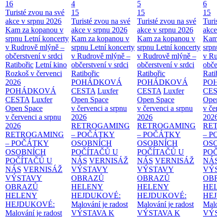
16
4
5
6
Turisté zvou na své
15
15
15
akce v srpnu 2026
Turisté zvou na své
Turisté zvou na své
Turi
Kam za kopanou v
akce v srpnu 2026
akce v srpnu 2026
akce
srpnu
Letní koncerty
Kam za kopanou v
Kam za kopanou v
Kam
v Rudrově mlýně –
srpnu
Letní koncerty
srpnu
Letní koncerty
srp
občerstvení v srdci
v Rudrově mlýně –
v Rudrově mlýně –
v Ru
Ratibořic
Letní kino
občerstvení v srdci
občerstvení v srdci
obče
Rozkoš v červenci
Ratibořic
Ratibořic
Rati
2026
POHÁDKOVÁ
POHÁDKOVÁ
PO
POHÁDKOVÁ
CESTA
Luxfer
CESTA
Luxfer
CE
CESTA
Luxfer
Open Space
Open Space
Ope
Open Space
v červenci a srpnu
v červenci a srpnu
v če
v červenci a srpnu
2026
2026
202
2026
RETROGAMING
RETROGAMING
RE
RETROGAMING
– POČÁTKY
– POČÁTKY
– 
– POČÁTKY
OSOBNÍCH
OSOBNÍCH
OS
OSOBNÍCH
POČÍTAČŮ U
POČÍTAČŮ U
PO
POČÍTAČŮ U
NÁS
VERNISÁŽ
NÁS
VERNISÁŽ
NÁ
NÁS
VERNISÁŽ
VÝSTAVY
VÝSTAVY
VÝ
VÝSTAVY
OBRAZŮ
OBRAZŮ
OB
OBRAZŮ
HELENY
HELENY
HE
HELENY
HEJDUKOVÉ:
HEJDUKOVÉ:
HE
HEJDUKOVÉ:
Malování je radost
Malování je radost
Malo
Malování je radost
VÝSTAVA K
VÝSTAVA K
VÝ