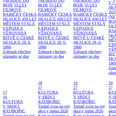
(NE)JDOU DO
(NE)JDOU DO
(NE)JDOU DO
V 
BOJE
55 LET
BOJE
55 LET
BOJE
55 LET
SKA
FILMOVÉ
FILMOVÉ
FILMOVÉ
202
BABIČKY
ČESKÁ
BABIČKY
ČESKÁ
BABIČKY
ČESKÁ
(NE
SKALICE 450 LET
SKALICE 450 LET
SKALICE 450 LET
BO
MĚSTEM
STÁLÁ
MĚSTEM
STÁLÁ
MĚSTEM
STÁLÁ
FI
EXPOZICE
EXPOZICE
EXPOZICE
BA
VĚNOVANÁ
VĚNOVANÁ
VĚNOVANÁ
SKA
BITVĚ U ČESKÉ
BITVĚ U ČESKÉ
BITVĚ U ČESKÉ
MĚ
SKALICE 28. 6.
SKALICE 28. 6.
SKALICE 28. 6.
EX
1866
1866
1866
VĚ
Zobrazit všechny
Zobrazit všechny
Zobrazit všechny
BIT
záznamy ze dne
záznamy ze dne
záznamy ze dne
SKA
186
Zobr
zázn
18
19
20
17
17
17
17
KULTURA
KULTURA
KU
16
V SRDCI
V SRDCI
V S
KULTURA
RATIBOŘIC
RATIBOŘIC
RAT
V SRDCI
Turisté zvou na své
Turisté zvou na své
Turi
RATIBOŘIC
akce v srpnu 2026
akce v srpnu 2026
akce
Turisté zvou na své
Kam za kopanou v
Kam za kopanou v
Kam