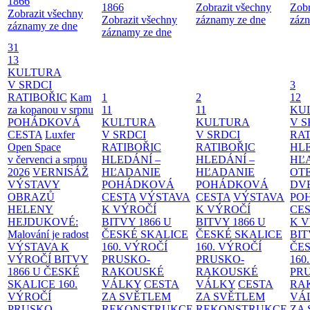
1866
1866
Zobrazit všechny
Zobr
Zobrazit všechny
Zobrazit všechny
záznamy ze dne
zázn
záznamy ze dne
záznamy ze dne
31
13
KULTURA
V SRDCI
3
RATIBOŘIC
Kam
1
2
12
za kopanou v srpnu
11
11
KU
POHÁDKOVÁ
KULTURA
KULTURA
V S
CESTA
Luxfer
V SRDCI
V SRDCI
RAT
Open Space
RATIBOŘIC
RATIBOŘIC
HLE
v červenci a srpnu
HLEDÁNÍ –
HLEDÁNÍ –
HĽ
2026
VERNISÁŽ
HĽADANIE
HĽADANIE
OT
VÝSTAVY
POHÁDKOVÁ
POHÁDKOVÁ
DV
OBRAZŮ
CESTA
VÝSTAVA
CESTA
VÝSTAVA
PO
HELENY
K VÝROČÍ
K VÝROČÍ
CE
HEJDUKOVÉ:
BITVY 1866 U
BITVY 1866 U
K 
Malování je radost
ČESKÉ SKALICE
ČESKÉ SKALICE
BIT
VÝSTAVA K
160. VÝROČÍ
160. VÝROČÍ
ČES
VÝROČÍ BITVY
PRUSKO-
PRUSKO-
160
1866 U ČESKÉ
RAKOUSKÉ
RAKOUSKÉ
PR
SKALICE
160.
VÁLKY
CESTA
VÁLKY
CESTA
RA
VÝROČÍ
ZA SVĚTLEM
ZA SVĚTLEM
VÁ
PRUSKO-
REKONSTRUKCE
REKONSTRUKCE
ZA