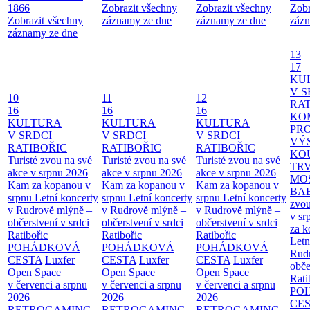
1866
Zobrazit všechny
Zobrazit všechny
Zobr
Zobrazit všechny
záznamy ze dne
záznamy ze dne
zázn
záznamy ze dne
13
17
KU
V S
10
11
12
RAT
16
16
16
KO
KULTURA
KULTURA
KULTURA
PR
V SRDCI
V SRDCI
V SRDCI
VÝ
RATIBOŘIC
RATIBOŘIC
RATIBOŘIC
KO
Turisté zvou na své
Turisté zvou na své
Turisté zvou na své
TR
akce v srpnu 2026
akce v srpnu 2026
akce v srpnu 2026
MO
Kam za kopanou v
Kam za kopanou v
Kam za kopanou v
BA
srpnu
Letní koncerty
srpnu
Letní koncerty
srpnu
Letní koncerty
zvou
v Rudrově mlýně –
v Rudrově mlýně –
v Rudrově mlýně –
v sr
občerstvení v srdci
občerstvení v srdci
občerstvení v srdci
za k
Ratibořic
Ratibořic
Ratibořic
Letn
POHÁDKOVÁ
POHÁDKOVÁ
POHÁDKOVÁ
Rud
CESTA
Luxfer
CESTA
Luxfer
CESTA
Luxfer
obče
Open Space
Open Space
Open Space
Rati
v červenci a srpnu
v červenci a srpnu
v červenci a srpnu
PO
2026
2026
2026
CE
RETROGAMING
RETROGAMING
RETROGAMING