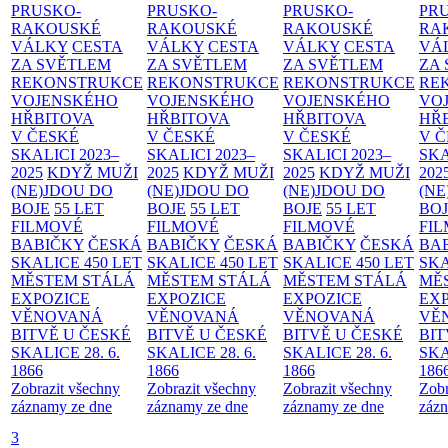
PRUSKO-
PRUSKO-
PRUSKO-
PR
RAKOUSKÉ
RAKOUSKÉ
RAKOUSKÉ
RA
VÁLKY
CESTA
VÁLKY
CESTA
VÁLKY
CESTA
VÁ
ZA SVĚTLEM
ZA SVĚTLEM
ZA SVĚTLEM
ZA
REKONSTRUKCE
REKONSTRUKCE
REKONSTRUKCE
RE
VOJENSKÉHO
VOJENSKÉHO
VOJENSKÉHO
VO
HŘBITOVA
HŘBITOVA
HŘBITOVA
HŘ
V ČESKÉ
V ČESKÉ
V ČESKÉ
V 
SKALICI 2023–
SKALICI 2023–
SKALICI 2023–
SKA
2025
KDYŽ MUŽI
2025
KDYŽ MUŽI
2025
KDYŽ MUŽI
202
(NE)JDOU DO
(NE)JDOU DO
(NE)JDOU DO
(NE
BOJE
55 LET
BOJE
55 LET
BOJE
55 LET
BO
FILMOVÉ
FILMOVÉ
FILMOVÉ
FI
BABIČKY
ČESKÁ
BABIČKY
ČESKÁ
BABIČKY
ČESKÁ
BA
SKALICE 450 LET
SKALICE 450 LET
SKALICE 450 LET
SKA
MĚSTEM
STÁLÁ
MĚSTEM
STÁLÁ
MĚSTEM
STÁLÁ
MĚ
EXPOZICE
EXPOZICE
EXPOZICE
EX
VĚNOVANÁ
VĚNOVANÁ
VĚNOVANÁ
VĚ
BITVĚ U ČESKÉ
BITVĚ U ČESKÉ
BITVĚ U ČESKÉ
BIT
SKALICE 28. 6.
SKALICE 28. 6.
SKALICE 28. 6.
SKA
1866
1866
1866
186
Zobrazit všechny
Zobrazit všechny
Zobrazit všechny
Zobr
záznamy ze dne
záznamy ze dne
záznamy ze dne
zázn
3