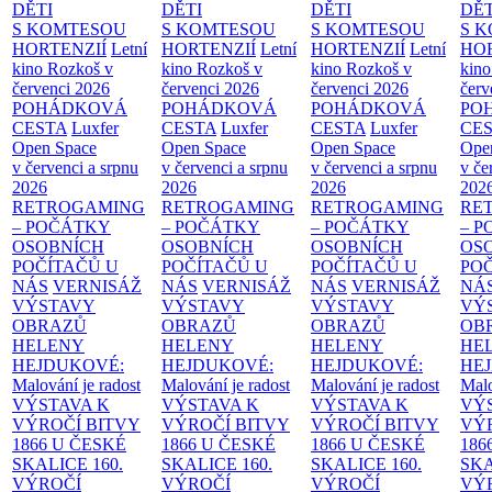
DĚTI
DĚTI
DĚTI
DĚT
S KOMTESOU
S KOMTESOU
S KOMTESOU
S 
HORTENZIÍ
Letní
HORTENZIÍ
Letní
HORTENZIÍ
Letní
HOR
kino Rozkoš v
kino Rozkoš v
kino Rozkoš v
kino
červenci 2026
červenci 2026
červenci 2026
červ
POHÁDKOVÁ
POHÁDKOVÁ
POHÁDKOVÁ
PO
CESTA
Luxfer
CESTA
Luxfer
CESTA
Luxfer
CE
Open Space
Open Space
Open Space
Ope
v červenci a srpnu
v červenci a srpnu
v červenci a srpnu
v če
2026
2026
2026
202
RETROGAMING
RETROGAMING
RETROGAMING
RE
– POČÁTKY
– POČÁTKY
– POČÁTKY
– 
OSOBNÍCH
OSOBNÍCH
OSOBNÍCH
OS
POČÍTAČŮ U
POČÍTAČŮ U
POČÍTAČŮ U
PO
NÁS
VERNISÁŽ
NÁS
VERNISÁŽ
NÁS
VERNISÁŽ
NÁ
VÝSTAVY
VÝSTAVY
VÝSTAVY
VÝ
OBRAZŮ
OBRAZŮ
OBRAZŮ
OB
HELENY
HELENY
HELENY
HE
HEJDUKOVÉ:
HEJDUKOVÉ:
HEJDUKOVÉ:
HE
Malování je radost
Malování je radost
Malování je radost
Malo
VÝSTAVA K
VÝSTAVA K
VÝSTAVA K
VÝ
VÝROČÍ BITVY
VÝROČÍ BITVY
VÝROČÍ BITVY
VÝ
1866 U ČESKÉ
1866 U ČESKÉ
1866 U ČESKÉ
186
SKALICE
160.
SKALICE
160.
SKALICE
160.
SK
VÝROČÍ
VÝROČÍ
VÝROČÍ
VÝ