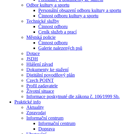
Odbor kultury a sportu
Personální obsazení odboru kultury a sportu
Činnost odboru kultury a sportu
Technické služby
Činnost odboru
Ceník služeb a prací
Městská policie
Činnost odboru
Galerie nalezených psů
Dotace
JSDH
Hlášení závad
Dokumenty ke stažení
Digitální povodňový plán
Czech POINT
Profil zadavatele
Životní situace
Informace poskytnuté dle zákona č. 106⁄1999 Sb.
Praktické info
Aktuality
Zpravodaj
Informační centrum
Informační centrum
Doprava