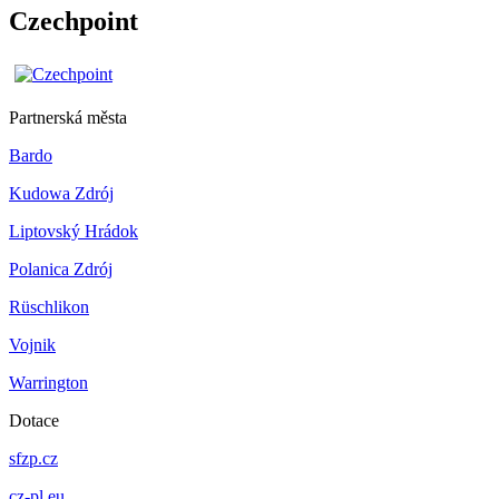
Czechpoint
Partnerská města
Bardo
Kudowa Zdrój
Liptovský Hrádok
Polanica Zdrój
Rüschlikon
Vojnik
Warrington
Dotace
sfzp.cz
cz-pl.eu