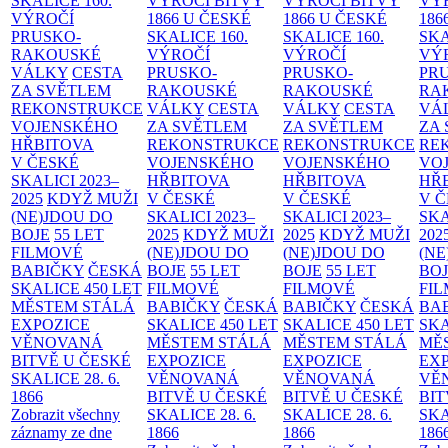
SKALICE
160.
VÝROČÍ BITVY
VÝROČÍ BITVY
VÝ
VÝROČÍ
1866 U ČESKÉ
1866 U ČESKÉ
186
PRUSKO-
SKALICE
160.
SKALICE
160.
SK
RAKOUSKÉ
VÝROČÍ
VÝROČÍ
VÝ
VÁLKY
CESTA
PRUSKO-
PRUSKO-
PR
ZA SVĚTLEM
RAKOUSKÉ
RAKOUSKÉ
RA
REKONSTRUKCE
VÁLKY
CESTA
VÁLKY
CESTA
VÁ
VOJENSKÉHO
ZA SVĚTLEM
ZA SVĚTLEM
ZA
HŘBITOVA
REKONSTRUKCE
REKONSTRUKCE
RE
V ČESKÉ
VOJENSKÉHO
VOJENSKÉHO
VO
SKALICI 2023–
HŘBITOVA
HŘBITOVA
HŘ
2025
KDYŽ MUŽI
V ČESKÉ
V ČESKÉ
V 
(NE)JDOU DO
SKALICI 2023–
SKALICI 2023–
SKA
BOJE
55 LET
2025
KDYŽ MUŽI
2025
KDYŽ MUŽI
202
FILMOVÉ
(NE)JDOU DO
(NE)JDOU DO
(NE
BABIČKY
ČESKÁ
BOJE
55 LET
BOJE
55 LET
BO
SKALICE 450 LET
FILMOVÉ
FILMOVÉ
FI
MĚSTEM
STÁLÁ
BABIČKY
ČESKÁ
BABIČKY
ČESKÁ
BA
EXPOZICE
SKALICE 450 LET
SKALICE 450 LET
SKA
VĚNOVANÁ
MĚSTEM
STÁLÁ
MĚSTEM
STÁLÁ
MĚ
BITVĚ U ČESKÉ
EXPOZICE
EXPOZICE
EX
SKALICE 28. 6.
VĚNOVANÁ
VĚNOVANÁ
VĚ
1866
BITVĚ U ČESKÉ
BITVĚ U ČESKÉ
BIT
Zobrazit všechny
SKALICE 28. 6.
SKALICE 28. 6.
SKA
záznamy ze dne
1866
1866
186