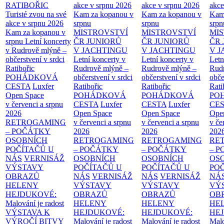
RATIBOŘIC
akce v srpnu 2026
akce v srpnu 2026
akce
Turisté zvou na své
Kam za kopanou v
Kam za kopanou v
Kam
akce v srpnu 2026
srpnu
srpnu
srpn
Kam za kopanou v
MISTROVSTVÍ
MISTROVSTVÍ
MI
srpnu
Letní koncerty
ČR JUNIORŮ
ČR JUNIORŮ
ČR 
v Rudrově mlýně –
V JACHTINGU
V JACHTINGU
V 
občerstvení v srdci
Letní koncerty v
Letní koncerty v
Letn
Ratibořic
Rudrově mlýně –
Rudrově mlýně –
Rud
POHÁDKOVÁ
občerstvení v srdci
občerstvení v srdci
obče
CESTA
Luxfer
Ratibořic
Ratibořic
Rati
Open Space
POHÁDKOVÁ
POHÁDKOVÁ
PO
v červenci a srpnu
CESTA
Luxfer
CESTA
Luxfer
CE
2026
Open Space
Open Space
Ope
RETROGAMING
v červenci a srpnu
v červenci a srpnu
v če
– POČÁTKY
2026
2026
202
OSOBNÍCH
RETROGAMING
RETROGAMING
RE
POČÍTAČŮ U
– POČÁTKY
– POČÁTKY
– 
NÁS
VERNISÁŽ
OSOBNÍCH
OSOBNÍCH
OS
VÝSTAVY
POČÍTAČŮ U
POČÍTAČŮ U
PO
OBRAZŮ
NÁS
VERNISÁŽ
NÁS
VERNISÁŽ
NÁ
HELENY
VÝSTAVY
VÝSTAVY
VÝ
HEJDUKOVÉ:
OBRAZŮ
OBRAZŮ
OB
Malování je radost
HELENY
HELENY
HE
VÝSTAVA K
HEJDUKOVÉ:
HEJDUKOVÉ:
HE
VÝROČÍ BITVY
Malování je radost
Malování je radost
Malo