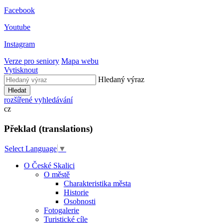
Facebook
Youtube
Instagram
Verze pro seniory
Mapa webu
Vytisknout
Hledaný výraz
Hledat
rozšířené vyhledávání
cz
Překlad (translations)
Select Language
▼
O České Skalici
O městě
Charakteristika města
Historie
Osobnosti
Fotogalerie
Turistické cíle