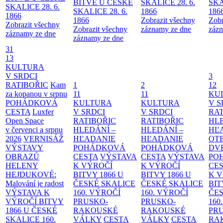
BITVĚ U ČESKÉ
SKALICE 28. 6.
SKA
SKALICE 28. 6.
SKALICE 28. 6.
1866
186
1866
1866
Zobrazit všechny
Zobr
Zobrazit všechny
Zobrazit všechny
záznamy ze dne
zázn
záznamy ze dne
záznamy ze dne
31
13
KULTURA
V SRDCI
3
RATIBOŘIC
Kam
1
2
12
za kopanou v srpnu
11
11
KU
POHÁDKOVÁ
KULTURA
KULTURA
V S
CESTA
Luxfer
V SRDCI
V SRDCI
RAT
Open Space
RATIBOŘIC
RATIBOŘIC
HLE
v červenci a srpnu
HLEDÁNÍ –
HLEDÁNÍ –
HĽ
2026
VERNISÁŽ
HĽADANIE
HĽADANIE
OT
VÝSTAVY
POHÁDKOVÁ
POHÁDKOVÁ
DV
OBRAZŮ
CESTA
VÝSTAVA
CESTA
VÝSTAVA
PO
HELENY
K VÝROČÍ
K VÝROČÍ
CE
HEJDUKOVÉ:
BITVY 1866 U
BITVY 1866 U
K 
Malování je radost
ČESKÉ SKALICE
ČESKÉ SKALICE
BIT
VÝSTAVA K
160. VÝROČÍ
160. VÝROČÍ
ČES
VÝROČÍ BITVY
PRUSKO-
PRUSKO-
160
1866 U ČESKÉ
RAKOUSKÉ
RAKOUSKÉ
PR
SKALICE
160.
VÁLKY
CESTA
VÁLKY
CESTA
RA