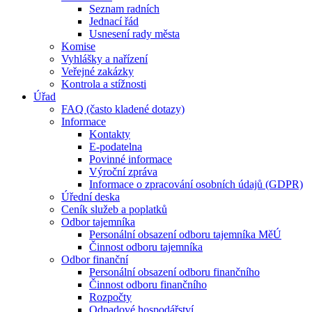
Seznam radních
Jednací řád
Usnesení rady města
Komise
Vyhlášky a nařízení
Veřejné zakázky
Kontrola a stížnosti
Úřad
FAQ (často kladené dotazy)
Informace
Kontakty
E-podatelna
Povinné informace
Výroční zpráva
Informace o zpracování osobních údajů (GDPR)
Úřední deska
Ceník služeb a poplatků
Odbor tajemníka
Personální obsazení odboru tajemníka MěÚ
Činnost odboru tajemníka
Odbor finanční
Personální obsazení odboru finančního
Činnost odboru finančního
Rozpočty
Odpadové hospodářství