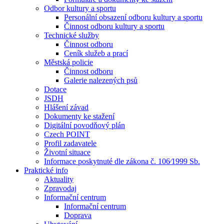
Odbor kultury a sportu
Personální obsazení odboru kultury a sportu
Činnost odboru kultury a sportu
Technické služby
Činnost odboru
Ceník služeb a prací
Městská policie
Činnost odboru
Galerie nalezených psů
Dotace
JSDH
Hlášení závad
Dokumenty ke stažení
Digitální povodňový plán
Czech POINT
Profil zadavatele
Životní situace
Informace poskytnuté dle zákona č. 106⁄1999 Sb.
Praktické info
Aktuality
Zpravodaj
Informační centrum
Informační centrum
Doprava