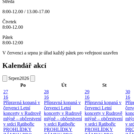
Středa
8:00-12.00 / 13.00-17.00
Čtvrtek
8:00-12.00
Pátek
8:00-12:00
V červenci a srpnu je úřad každý pátek pro veřejnost uzavřen
Kalendář akcí
Srpen
2026
Po
Út
St
27
28
29
30
16
16
16
16
Přípravná kopaná v
Přípravná kopaná v
Přípravná kopaná v
Příp
červenci
Letní
červenci
Letní
červenci
Letní
červ
koncerty v Rudrově
koncerty v Rudrově
koncerty v Rudrově
konc
mlýně – občerstvení
mlýně – občerstvení
mlýně – občerstvení
mlýn
v srdci Ratibořic
v srdci Ratibořic
v srdci Ratibořic
v sr
PROHLÍDKY
PROHLÍDKY
PROHLÍDKY
PR