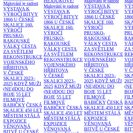
HEJDUKOVÉ:
Malování je radost
Malo
Malování je radost
Malování je radost
VÝSTAVA K
VÝ
VÝSTAVA K
VÝSTAVA K
VÝROČÍ BITVY
VÝ
VÝROČÍ BITVY
VÝROČÍ BITVY
1866 U ČESKÉ
186
1866 U ČESKÉ
1866 U ČESKÉ
SKALICE
160.
SK
SKALICE
160.
SKALICE
160.
VÝROČÍ
VÝ
VÝROČÍ
VÝROČÍ
PRUSKO-
PR
PRUSKO-
PRUSKO-
RAKOUSKÉ
RA
RAKOUSKÉ
RAKOUSKÉ
VÁLKY
CESTA
VÁ
VÁLKY
CESTA
VÁLKY
CESTA
ZA SVĚTLEM
ZA
ZA SVĚTLEM
ZA SVĚTLEM
REKONSTRUKCE
RE
REKONSTRUKCE
REKONSTRUKCE
VOJENSKÉHO
VO
VOJENSKÉHO
VOJENSKÉHO
HŘBITOVA
HŘ
HŘBITOVA
HŘBITOVA
V ČESKÉ
V 
V ČESKÉ
V ČESKÉ
SKALICI 2023–
SKA
SKALICI 2023–
SKALICI 2023–
2025
KDYŽ MUŽI
202
2025
KDYŽ MUŽI
2025
KDYŽ MUŽI
(NE)JDOU DO
(NE
(NE)JDOU DO
(NE)JDOU DO
BOJE
55 LET
BO
BOJE
55 LET
BOJE
55 LET
FILMOVÉ
FI
FILMOVÉ
FILMOVÉ
BABIČKY
ČESKÁ
BA
BABIČKY
ČESKÁ
BABIČKY
ČESKÁ
SKALICE 450 LET
SKA
SKALICE 450 LET
SKALICE 450 LET
MĚSTEM
STÁLÁ
MĚ
MĚSTEM
STÁLÁ
MĚSTEM
STÁLÁ
EXPOZICE
EX
EXPOZICE
EXPOZICE
VĚNOVANÁ
VĚ
VĚNOVANÁ
VĚNOVANÁ
BITVĚ U ČESKÉ
BIT
BITVĚ U ČESKÉ