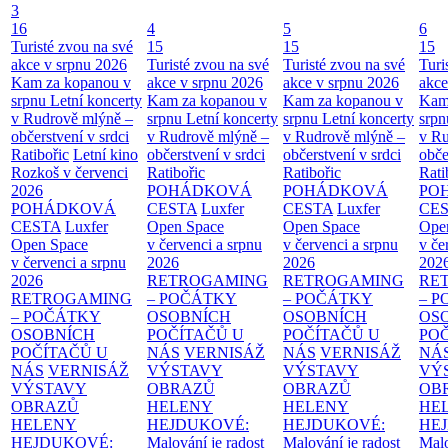
3
16
4
5
6
Turisté zvou na své
15
15
15
akce v srpnu 2026
Turisté zvou na své
Turisté zvou na své
Turi
Kam za kopanou v
akce v srpnu 2026
akce v srpnu 2026
akce
srpnu
Letní koncerty
Kam za kopanou v
Kam za kopanou v
Kam
v Rudrově mlýně –
srpnu
Letní koncerty
srpnu
Letní koncerty
srp
občerstvení v srdci
v Rudrově mlýně –
v Rudrově mlýně –
v Ru
Ratibořic
Letní kino
občerstvení v srdci
občerstvení v srdci
obče
Rozkoš v červenci
Ratibořic
Ratibořic
Rati
2026
POHÁDKOVÁ
POHÁDKOVÁ
PO
POHÁDKOVÁ
CESTA
Luxfer
CESTA
Luxfer
CE
CESTA
Luxfer
Open Space
Open Space
Ope
Open Space
v červenci a srpnu
v červenci a srpnu
v če
v červenci a srpnu
2026
2026
202
2026
RETROGAMING
RETROGAMING
RE
RETROGAMING
– POČÁTKY
– POČÁTKY
– 
– POČÁTKY
OSOBNÍCH
OSOBNÍCH
OS
OSOBNÍCH
POČÍTAČŮ U
POČÍTAČŮ U
PO
POČÍTAČŮ U
NÁS
VERNISÁŽ
NÁS
VERNISÁŽ
NÁ
NÁS
VERNISÁŽ
VÝSTAVY
VÝSTAVY
VÝ
VÝSTAVY
OBRAZŮ
OBRAZŮ
OB
OBRAZŮ
HELENY
HELENY
HE
HELENY
HEJDUKOVÉ:
HEJDUKOVÉ:
HE
HEJDUKOVÉ:
Malování je radost
Malování je radost
Malo