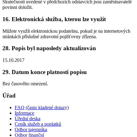
Skutečnosti uvedené v předchozích odstavcích jsou zaměstnavatelé
povinni doložit.
16. Elektronická služba, kterou lze využít
Můžete využít elektronickou podatelnu, pokud je na internetových
stránkách příslušné zdravotní pojišťovny zřízena.
28. Popis byl naposledy aktualizován
15.10.2017
29. Datum konce platnosti popisu
Bez časového omezení.
Úřad
FAQ (často kladené dotazy)
Informace
Úřední deska
Ceník služeb a poplatků
Odbor tajemníka
Odbor finanční