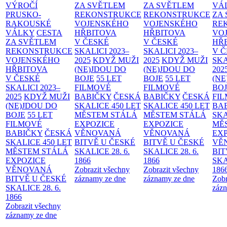
VÝROČÍ
ZA SVĚTLEM
ZA SVĚTLEM
VÁ
PRUSKO-
REKONSTRUKCE
REKONSTRUKCE
ZA
RAKOUSKÉ
VOJENSKÉHO
VOJENSKÉHO
RE
VÁLKY
CESTA
HŘBITOVA
HŘBITOVA
VO
ZA SVĚTLEM
V ČESKÉ
V ČESKÉ
HŘ
REKONSTRUKCE
SKALICI 2023–
SKALICI 2023–
V 
VOJENSKÉHO
2025
KDYŽ MUŽI
2025
KDYŽ MUŽI
SKA
HŘBITOVA
(NE)JDOU DO
(NE)JDOU DO
202
V ČESKÉ
BOJE
55 LET
BOJE
55 LET
(NE
SKALICI 2023–
FILMOVÉ
FILMOVÉ
BO
2025
KDYŽ MUŽI
BABIČKY
ČESKÁ
BABIČKY
ČESKÁ
FI
(NE)JDOU DO
SKALICE 450 LET
SKALICE 450 LET
BA
BOJE
55 LET
MĚSTEM
STÁLÁ
MĚSTEM
STÁLÁ
SKA
FILMOVÉ
EXPOZICE
EXPOZICE
MĚ
BABIČKY
ČESKÁ
VĚNOVANÁ
VĚNOVANÁ
EX
SKALICE 450 LET
BITVĚ U ČESKÉ
BITVĚ U ČESKÉ
VĚ
MĚSTEM
STÁLÁ
SKALICE 28. 6.
SKALICE 28. 6.
BIT
EXPOZICE
1866
1866
SKA
VĚNOVANÁ
Zobrazit všechny
Zobrazit všechny
186
BITVĚ U ČESKÉ
záznamy ze dne
záznamy ze dne
Zobr
SKALICE 28. 6.
zázn
1866
Zobrazit všechny
záznamy ze dne