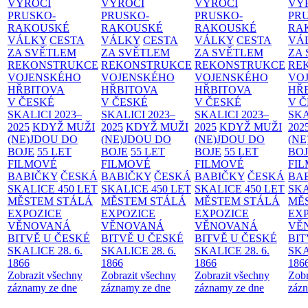
VÝROČÍ
VÝROČÍ
VÝROČÍ
VÝ
PRUSKO-
PRUSKO-
PRUSKO-
PR
RAKOUSKÉ
RAKOUSKÉ
RAKOUSKÉ
RA
VÁLKY
CESTA
VÁLKY
CESTA
VÁLKY
CESTA
VÁ
ZA SVĚTLEM
ZA SVĚTLEM
ZA SVĚTLEM
ZA
REKONSTRUKCE
REKONSTRUKCE
REKONSTRUKCE
RE
VOJENSKÉHO
VOJENSKÉHO
VOJENSKÉHO
VO
HŘBITOVA
HŘBITOVA
HŘBITOVA
HŘ
V ČESKÉ
V ČESKÉ
V ČESKÉ
V 
SKALICI 2023–
SKALICI 2023–
SKALICI 2023–
SKA
2025
KDYŽ MUŽI
2025
KDYŽ MUŽI
2025
KDYŽ MUŽI
202
(NE)JDOU DO
(NE)JDOU DO
(NE)JDOU DO
(NE
BOJE
55 LET
BOJE
55 LET
BOJE
55 LET
BO
FILMOVÉ
FILMOVÉ
FILMOVÉ
FI
BABIČKY
ČESKÁ
BABIČKY
ČESKÁ
BABIČKY
ČESKÁ
BA
SKALICE 450 LET
SKALICE 450 LET
SKALICE 450 LET
SKA
MĚSTEM
STÁLÁ
MĚSTEM
STÁLÁ
MĚSTEM
STÁLÁ
MĚ
EXPOZICE
EXPOZICE
EXPOZICE
EX
VĚNOVANÁ
VĚNOVANÁ
VĚNOVANÁ
VĚ
BITVĚ U ČESKÉ
BITVĚ U ČESKÉ
BITVĚ U ČESKÉ
BIT
SKALICE 28. 6.
SKALICE 28. 6.
SKALICE 28. 6.
SKA
1866
1866
1866
186
Zobrazit všechny
Zobrazit všechny
Zobrazit všechny
Zobr
záznamy ze dne
záznamy ze dne
záznamy ze dne
zázn