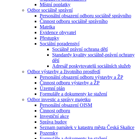
Místní poplatky
Odbor sociálně správní
Personální obsazení odboru sociálně správního
Činnost odboru sociálně správního
Matrika
Evidence obyvatel
Přestupky
Sociální poradenství
Sociálně právní ochrana dětí
Standardy kvality sociálně-právní ochrany
dětí
Adresář poskytovatelů sociálních služeb
Odbor výstavby a životního prostředí
Personální obsazení odboru výstavby a ŽP
Činnost odboru výstavby a ŽP
Územní plán
Formuláře a dokumenty ke stažení
Odbor investic a správy majetku
Personální obsazení OISM
Činnost odboru
Investiční akce
Správa budov
Seznam památek v katastru města Česká Skalice
Pozemky
Formuláře a dokumenty ke stažení