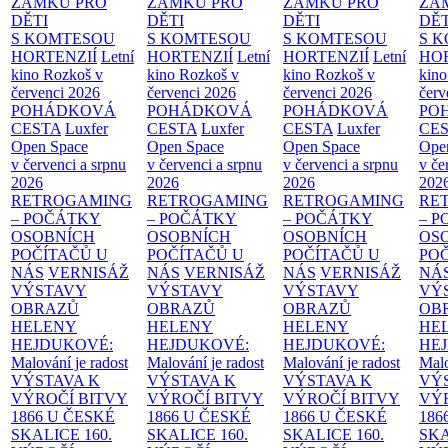
ZÁMKU PRO
ZÁMKU PRO
ZÁMKU PRO
ZÁ
DĚTI
DĚTI
DĚTI
DĚT
S KOMTESOU
S KOMTESOU
S KOMTESOU
S 
HORTENZIÍ
Letní
HORTENZIÍ
Letní
HORTENZIÍ
Letní
HOR
kino Rozkoš v
kino Rozkoš v
kino Rozkoš v
kino
červenci 2026
červenci 2026
červenci 2026
červ
POHÁDKOVÁ
POHÁDKOVÁ
POHÁDKOVÁ
PO
CESTA
Luxfer
CESTA
Luxfer
CESTA
Luxfer
CE
Open Space
Open Space
Open Space
Ope
v červenci a srpnu
v červenci a srpnu
v červenci a srpnu
v če
2026
2026
2026
202
RETROGAMING
RETROGAMING
RETROGAMING
RE
– POČÁTKY
– POČÁTKY
– POČÁTKY
– 
OSOBNÍCH
OSOBNÍCH
OSOBNÍCH
OS
POČÍTAČŮ U
POČÍTAČŮ U
POČÍTAČŮ U
PO
NÁS
VERNISÁŽ
NÁS
VERNISÁŽ
NÁS
VERNISÁŽ
NÁ
VÝSTAVY
VÝSTAVY
VÝSTAVY
VÝ
OBRAZŮ
OBRAZŮ
OBRAZŮ
OB
HELENY
HELENY
HELENY
HE
HEJDUKOVÉ:
HEJDUKOVÉ:
HEJDUKOVÉ:
HE
Malování je radost
Malování je radost
Malování je radost
Malo
VÝSTAVA K
VÝSTAVA K
VÝSTAVA K
VÝ
VÝROČÍ BITVY
VÝROČÍ BITVY
VÝROČÍ BITVY
VÝ
1866 U ČESKÉ
1866 U ČESKÉ
1866 U ČESKÉ
186
SKALICE
160.
SKALICE
160.
SKALICE
160.
SK