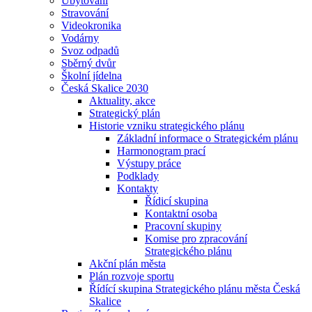
Ubytování
Stravování
Videokronika
Vodárny
Svoz odpadů
Sběrný dvůr
Školní jídelna
Česká Skalice 2030
Aktuality, akce
Strategický plán
Historie vzniku strategického plánu
Základní informace o Strategickém plánu
Harmonogram prací
Výstupy práce
Podklady
Kontakty
Řídicí skupina
Kontaktní osoba
Pracovní skupiny
Komise pro zpracování
Strategického plánu
Akční plán města
Plán rozvoje sportu
Řídící skupina Strategického plánu města Česká
Skalice