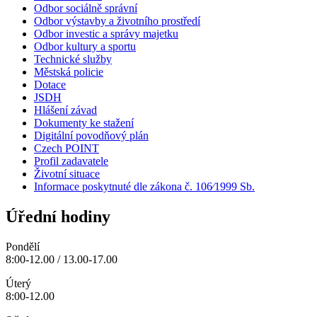
Odbor sociálně správní
Odbor výstavby a životního prostředí
Odbor investic a správy majetku
Odbor kultury a sportu
Technické služby
Městská policie
Dotace
JSDH
Hlášení závad
Dokumenty ke stažení
Digitální povodňový plán
Czech POINT
Profil zadavatele
Životní situace
Informace poskytnuté dle zákona č. 106⁄1999 Sb.
Úřední hodiny
Pondělí
8:00-12.00 / 13.00-17.00
Úterý
8:00-12.00