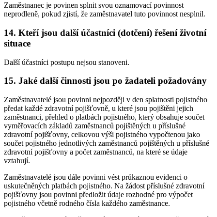
Zaměstnanec je povinen splnit svou oznamovací povinnost
neprodleně, pokud zjistí, že zaměstnavatel tuto povinnost nesplnil.
14. Kteří jsou další účastníci (dotčení) řešení životní
situace
Další účastníci postupu nejsou stanoveni.
15. Jaké další činnosti jsou po žadateli požadovány
Zaměstnavatelé jsou povinni nejpozději v den splatnosti pojistného
předat každé zdravotní pojišťovně, u které jsou pojištěni jejich
zaměstnanci, přehled o platbách pojistného, který obsahuje součet
vyměřovacích základů zaměstnanců pojištěných u příslušné
zdravotní pojišťovny, celkovou výši pojistného vypočtenou jako
součet pojistného jednotlivých zaměstnanců pojištěných u příslušné
zdravotní pojišťovny a počet zaměstnanců, na které se údaje
vztahují.
Zaměstnavatelé jsou dále povinni vést průkaznou evidenci o
uskutečněných platbách pojistného. Na žádost příslušné zdravotní
pojišťovny jsou povinni předložit údaje rozhodné pro výpočet
pojistného včetně rodného čísla každého zaměstnance.