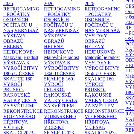
PO
2026
2026
2026
CE
RETROGAMING
RETROGAMING
RETROGAMING
Ope
– POČÁTKY
– POČÁTKY
– POČÁTKY
v če
OSOBNÍCH
OSOBNÍCH
OSOBNÍCH
202
POČÍTAČŮ U
POČÍTAČŮ U
POČÍTAČŮ U
RE
NÁS
VERNISÁŽ
NÁS
VERNISÁŽ
NÁS
VERNISÁŽ
– 
VÝSTAVY
VÝSTAVY
VÝSTAVY
OS
OBRAZŮ
OBRAZŮ
OBRAZŮ
PO
HELENY
HELENY
HELENY
NÁ
HEJDUKOVÉ:
HEJDUKOVÉ:
HEJDUKOVÉ:
VÝ
Malování je radost
Malování je radost
Malování je radost
OB
VÝSTAVA K
VÝSTAVA K
VÝSTAVA K
HE
VÝROČÍ BITVY
VÝROČÍ BITVY
VÝROČÍ BITVY
HE
1866 U ČESKÉ
1866 U ČESKÉ
1866 U ČESKÉ
Malo
SKALICE
160.
SKALICE
160.
SKALICE
160.
VÝ
VÝROČÍ
VÝROČÍ
VÝROČÍ
VÝ
PRUSKO-
PRUSKO-
PRUSKO-
186
RAKOUSKÉ
RAKOUSKÉ
RAKOUSKÉ
SK
VÁLKY
CESTA
VÁLKY
CESTA
VÁLKY
CESTA
VÝ
ZA SVĚTLEM
ZA SVĚTLEM
ZA SVĚTLEM
PR
REKONSTRUKCE
REKONSTRUKCE
REKONSTRUKCE
RA
VOJENSKÉHO
VOJENSKÉHO
VOJENSKÉHO
VÁ
HŘBITOVA
HŘBITOVA
HŘBITOVA
ZA
V ČESKÉ
V ČESKÉ
V ČESKÉ
RE
SKALICI 2023–
SKALICI 2023–
SKALICI 2023–