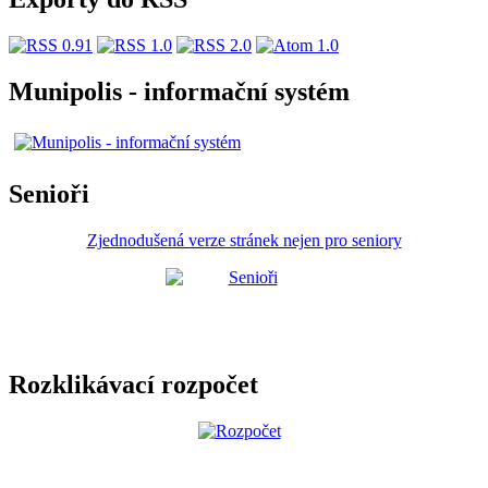
Munipolis - informační systém
Senioři
Zjednodušená verze stránek nejen pro seniory
Rozklikávací rozpočet