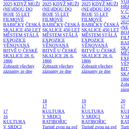
VO
2025
KDYŽ MUŽI
2025
KDYŽ MUŽI
2025
KDYŽ MUŽI
HŘ
(NE)JDOU DO
(NE)JDOU DO
(NE)JDOU DO
V 
BOJE
55 LET
BOJE
55 LET
BOJE
55 LET
SKA
FILMOVÉ
FILMOVÉ
FILMOVÉ
202
BABIČKY
ČESKÁ
BABIČKY
ČESKÁ
BABIČKY
ČESKÁ
(NE
SKALICE 450 LET
SKALICE 450 LET
SKALICE 450 LET
BO
MĚSTEM
STÁLÁ
MĚSTEM
STÁLÁ
MĚSTEM
STÁLÁ
FI
EXPOZICE
EXPOZICE
EXPOZICE
BA
VĚNOVANÁ
VĚNOVANÁ
VĚNOVANÁ
SKA
BITVĚ U ČESKÉ
BITVĚ U ČESKÉ
BITVĚ U ČESKÉ
MĚ
SKALICE 28. 6.
SKALICE 28. 6.
SKALICE 28. 6.
EX
1866
1866
1866
VĚ
Zobrazit všechny
Zobrazit všechny
Zobrazit všechny
BIT
záznamy ze dne
záznamy ze dne
záznamy ze dne
SKA
186
Zobr
zázn
18
19
20
17
17
17
17
KULTURA
KULTURA
KU
16
V SRDCI
V SRDCI
V S
KULTURA
RATIBOŘIC
RATIBOŘIC
RAT
V SRDCI
Turisté zvou na své
Turisté zvou na své
Turi