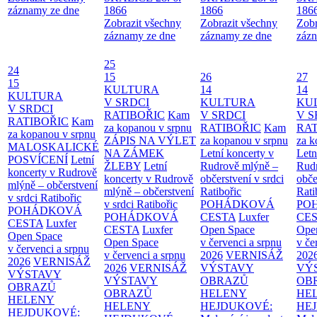
záznamy ze dne
1866
1866
186
Zobrazit všechny
Zobrazit všechny
Zobr
záznamy ze dne
záznamy ze dne
zázn
25
24
15
26
27
15
KULTURA
14
14
KULTURA
V SRDCI
KULTURA
KU
V SRDCI
RATIBOŘIC
Kam
V SRDCI
V S
RATIBOŘIC
Kam
za kopanou v srpnu
RATIBOŘIC
Kam
RAT
za kopanou v srpnu
ZÁPIS NA VÝLET
za kopanou v srpnu
za k
MALOSKALICKÉ
NA ZÁMEK
Letní koncerty v
Letn
POSVÍCENÍ
Letní
ŽLEBY
Letní
Rudrově mlýně –
Rud
koncerty v Rudrově
koncerty v Rudrově
občerstvení v srdci
obče
mlýně – občerstvení
mlýně – občerstvení
Ratibořic
Rati
v srdci Ratibořic
v srdci Ratibořic
POHÁDKOVÁ
PO
POHÁDKOVÁ
POHÁDKOVÁ
CESTA
Luxfer
CE
CESTA
Luxfer
CESTA
Luxfer
Open Space
Ope
Open Space
Open Space
v červenci a srpnu
v če
v červenci a srpnu
v červenci a srpnu
2026
VERNISÁŽ
202
2026
VERNISÁŽ
2026
VERNISÁŽ
VÝSTAVY
VÝ
VÝSTAVY
VÝSTAVY
OBRAZŮ
OB
OBRAZŮ
OBRAZŮ
HELENY
HE
HELENY
HELENY
HEJDUKOVÉ:
HE
HEJDUKOVÉ: