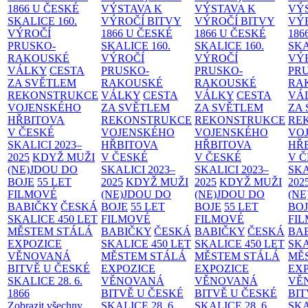
1866 U ČESKÉ
VÝSTAVA K
VÝSTAVA K
VÝ
SKALICE
160.
VÝROČÍ BITVY
VÝROČÍ BITVY
VÝ
VÝROČÍ
1866 U ČESKÉ
1866 U ČESKÉ
186
PRUSKO-
SKALICE
160.
SKALICE
160.
SK
RAKOUSKÉ
VÝROČÍ
VÝROČÍ
VÝ
VÁLKY
CESTA
PRUSKO-
PRUSKO-
PR
ZA SVĚTLEM
RAKOUSKÉ
RAKOUSKÉ
RA
REKONSTRUKCE
VÁLKY
CESTA
VÁLKY
CESTA
VÁ
VOJENSKÉHO
ZA SVĚTLEM
ZA SVĚTLEM
ZA
HŘBITOVA
REKONSTRUKCE
REKONSTRUKCE
RE
V ČESKÉ
VOJENSKÉHO
VOJENSKÉHO
VO
SKALICI 2023–
HŘBITOVA
HŘBITOVA
HŘ
2025
KDYŽ MUŽI
V ČESKÉ
V ČESKÉ
V 
(NE)JDOU DO
SKALICI 2023–
SKALICI 2023–
SKA
BOJE
55 LET
2025
KDYŽ MUŽI
2025
KDYŽ MUŽI
202
FILMOVÉ
(NE)JDOU DO
(NE)JDOU DO
(NE
BABIČKY
ČESKÁ
BOJE
55 LET
BOJE
55 LET
BO
SKALICE 450 LET
FILMOVÉ
FILMOVÉ
FI
MĚSTEM
STÁLÁ
BABIČKY
ČESKÁ
BABIČKY
ČESKÁ
BA
EXPOZICE
SKALICE 450 LET
SKALICE 450 LET
SKA
VĚNOVANÁ
MĚSTEM
STÁLÁ
MĚSTEM
STÁLÁ
MĚ
BITVĚ U ČESKÉ
EXPOZICE
EXPOZICE
EX
SKALICE 28. 6.
VĚNOVANÁ
VĚNOVANÁ
VĚ
1866
BITVĚ U ČESKÉ
BITVĚ U ČESKÉ
BIT
Zobrazit všechny
SKALICE 28. 6.
SKALICE 28. 6.
SKA