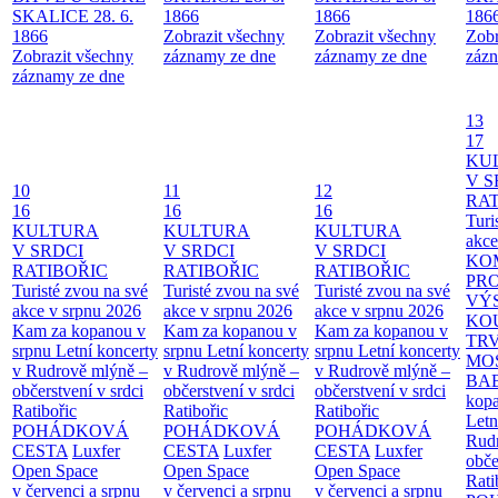
SKALICE 28. 6.
1866
1866
186
1866
Zobrazit všechny
Zobrazit všechny
Zobr
Zobrazit všechny
záznamy ze dne
záznamy ze dne
zázn
záznamy ze dne
13
17
KU
V S
10
11
12
RAT
16
16
16
Turi
KULTURA
KULTURA
KULTURA
akce
V SRDCI
V SRDCI
V SRDCI
KO
RATIBOŘIC
RATIBOŘIC
RATIBOŘIC
PR
Turisté zvou na své
Turisté zvou na své
Turisté zvou na své
VÝ
akce v srpnu 2026
akce v srpnu 2026
akce v srpnu 2026
KO
Kam za kopanou v
Kam za kopanou v
Kam za kopanou v
TR
srpnu
Letní koncerty
srpnu
Letní koncerty
srpnu
Letní koncerty
MO
v Rudrově mlýně –
v Rudrově mlýně –
v Rudrově mlýně –
BA
občerstvení v srdci
občerstvení v srdci
občerstvení v srdci
kopa
Ratibořic
Ratibořic
Ratibořic
Letn
POHÁDKOVÁ
POHÁDKOVÁ
POHÁDKOVÁ
Rud
CESTA
Luxfer
CESTA
Luxfer
CESTA
Luxfer
obče
Open Space
Open Space
Open Space
Rati
v červenci a srpnu
v červenci a srpnu
v červenci a srpnu