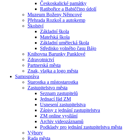
Českoskalické památky
Ratibořice a Babiččino údolí
Muzeum Boženy Němcové
Přehrada Rozkoš a autokemp
Školství
Základní škola
Mateřská škola
Základní umělecká škola
Středisko volného času Bájo
Knihovna Barunky Panklové
Zdravotnictví
Partnerská města
Znak, vlajka a logo města
Samospráva
Starostka a místostarostka
Zastupitelstvo města
Seznam zastupitelů
Jednací řád ZM
Usnesení zastupitelstva
Zápisy z jednání zastupitelstva
ZM online vysílání
Archiv videozáznamů
Podklady pro jednání zastupitelstva města
Výbory
Rada města