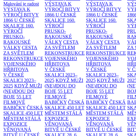
Malování je radost
VÝSTAVA K
VÝSTAVA K
VÝ
VÝSTAVA K
VÝROČÍ BITVY
VÝROČÍ BITVY
VÝ
VÝROČÍ BITVY
1866 U ČESKÉ
1866 U ČESKÉ
186
1866 U ČESKÉ
SKALICE
160.
SKALICE
160.
SK
SKALICE
160.
VÝROČÍ
VÝROČÍ
VÝ
VÝROČÍ
PRUSKO-
PRUSKO-
PR
PRUSKO-
RAKOUSKÉ
RAKOUSKÉ
RA
RAKOUSKÉ
VÁLKY
CESTA
VÁLKY
CESTA
VÁ
VÁLKY
CESTA
ZA SVĚTLEM
ZA SVĚTLEM
ZA
ZA SVĚTLEM
REKONSTRUKCE
REKONSTRUKCE
RE
REKONSTRUKCE
VOJENSKÉHO
VOJENSKÉHO
VO
VOJENSKÉHO
HŘBITOVA
HŘBITOVA
HŘ
HŘBITOVA
V ČESKÉ
V ČESKÉ
V 
V ČESKÉ
SKALICI 2023–
SKALICI 2023–
SKA
SKALICI 2023–
2025
KDYŽ MUŽI
2025
KDYŽ MUŽI
202
2025
KDYŽ MUŽI
(NE)JDOU DO
(NE)JDOU DO
(NE
(NE)JDOU DO
BOJE
55 LET
BOJE
55 LET
BO
BOJE
55 LET
FILMOVÉ
FILMOVÉ
FI
FILMOVÉ
BABIČKY
ČESKÁ
BABIČKY
ČESKÁ
BA
BABIČKY
ČESKÁ
SKALICE 450 LET
SKALICE 450 LET
SKA
SKALICE 450 LET
MĚSTEM
STÁLÁ
MĚSTEM
STÁLÁ
MĚ
MĚSTEM
STÁLÁ
EXPOZICE
EXPOZICE
EX
EXPOZICE
VĚNOVANÁ
VĚNOVANÁ
VĚ
VĚNOVANÁ
BITVĚ U ČESKÉ
BITVĚ U ČESKÉ
BIT
BITVĚ U ČESKÉ
SKALICE 28. 6.
SKALICE 28. 6.
SKA