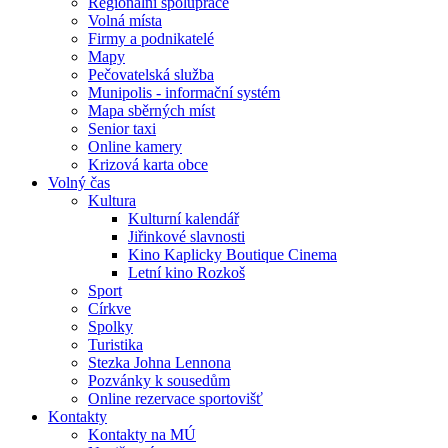
Regionální spolupráce
Volná místa
Firmy a podnikatelé
Mapy
Pečovatelská služba
Munipolis - informační systém
Mapa sběrných míst
Senior taxi
Online kamery
Krizová karta obce
Volný čas
Kultura
Kulturní kalendář
Jiřinkové slavnosti
Kino Kaplicky Boutique Cinema
Letní kino Rozkoš
Sport
Církve
Spolky
Turistika
Stezka Johna Lennona
Pozvánky k sousedům
Online rezervace sportovišť
Kontakty
Kontakty na MÚ