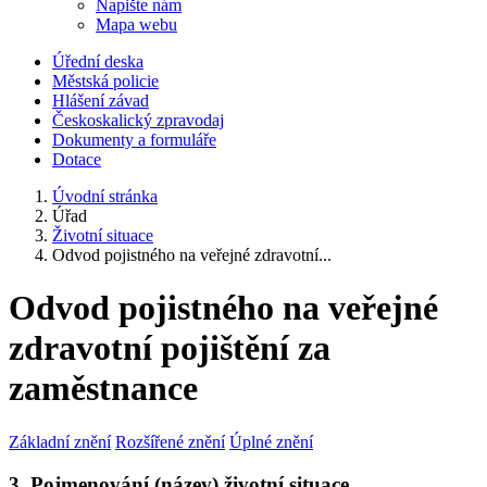
Napište nám
Mapa webu
Úřední deska
Městská policie
Hlášení závad
Českoskalický zpravodaj
Dokumenty a formuláře
Dotace
Úvodní stránka
Úřad
Životní situace
Odvod pojistného na veřejné zdravotní...
Odvod pojistného na veřejné
zdravotní pojištění za
zaměstnance
Základní znění
Rozšířené znění
Úplné znění
3. Pojmenování (název) životní situace