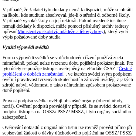
V případě, že žadatel tyto doklady nemá k dispozici, může se obrátit
na školu, kde studium absolvoval, jde-li o střední či odborné školy.
V případě vysoké školy na její rektorát. Pokud uvedené instituce
nemají doklady k dispozici, může pomoci příslušný archiv (adresy
upřesní
Ministerstvo školství, mládeže a tělovýchovy
), který vydá
výpis požadované doby studia.
Využití výpovědi svědků
Forma výpovědi svědků se v důchodovém řízení používá zcela
mimořádně, pokud nelze tvrzenou dobu pojištění prokázat jinak. Pro
tyto účely se použije tiskopis uveřejněný na ePortále ČSSZ "
Čestné
prohlášení o dobách zaměstnání
", ve kterém svědci svým podpisem
ověřují pravdivost tvrzených skutečností a zároveň uvádějí, z jakých
zdrojů nabyli vědomosti o takto náhradním způsobem prokazované
době pojištění.
Pravost podpisu svědka ověřují příslušné orgány (obecní úřady,
notář). Ověření podpisů provádějí v případě, že se svědci dostaví k
podpisu tiskopisu na OSSZ/ PSSZ/ MSSZ, i tyto orgány sociálního
zabezpečení.
Ověřování dokladů z originálních listin lze rovněž provést přímo při
sepisování žádostí o dávky důchodového pojištění na OSSZ/ PSSZ/