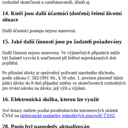
rozhodné skutečnosti u zaměstnavatelů, úřadů aj.
14. Kteří jsou další účastníci (dotčení) řešení životní
situace
Další účastníci postupu nejsou stanoveni.
15. Jaké další činnosti jsou po žadateli požadovány
Další činnosti nejsou stanoveny. Ve výjimečných případech může
být žadatel vyzván k součinnosti při šetření neprokázaných dob
pojištění.
Po přiznání dávky je oprávněný poživatel starobního důchodu,
podle zákona č. 582/1991 Sb., § 50 odst. 1, povinen písemně hlásit
plátci dávky do 8 dnů případné změny ve skutečnostech rozhodných
pro trvání nároku na dávku, její výši a výplatu.
16. Elektronická služba, kterou lze využít
Své dotazy můžete posílat prostřednictvím internetových stránek
ČSSZ na
elektronické podatelny jednotlivých pracovišť ČSSZ
.
28. Popis byl naposledy aktualizován