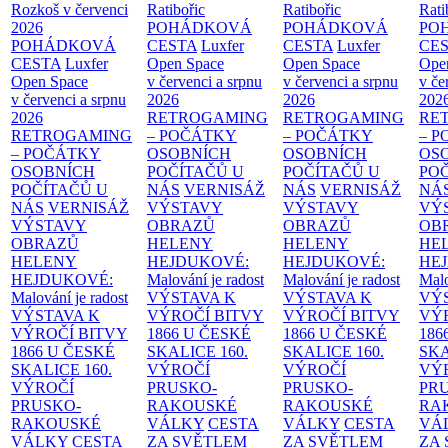
Rozkoš v červenci
Ratibořic
Ratibořic
Rati
2026
POHÁDKOVÁ
POHÁDKOVÁ
PO
POHÁDKOVÁ
CESTA
Luxfer
CESTA
Luxfer
CE
CESTA
Luxfer
Open Space
Open Space
Ope
Open Space
v červenci a srpnu
v červenci a srpnu
v če
v červenci a srpnu
2026
2026
202
2026
RETROGAMING
RETROGAMING
RE
RETROGAMING
– POČÁTKY
– POČÁTKY
– 
– POČÁTKY
OSOBNÍCH
OSOBNÍCH
OS
OSOBNÍCH
POČÍTAČŮ U
POČÍTAČŮ U
PO
POČÍTAČŮ U
NÁS
VERNISÁŽ
NÁS
VERNISÁŽ
NÁ
NÁS
VERNISÁŽ
VÝSTAVY
VÝSTAVY
VÝ
VÝSTAVY
OBRAZŮ
OBRAZŮ
OB
OBRAZŮ
HELENY
HELENY
HE
HELENY
HEJDUKOVÉ:
HEJDUKOVÉ:
HE
HEJDUKOVÉ:
Malování je radost
Malování je radost
Malo
Malování je radost
VÝSTAVA K
VÝSTAVA K
VÝ
VÝSTAVA K
VÝROČÍ BITVY
VÝROČÍ BITVY
VÝ
VÝROČÍ BITVY
1866 U ČESKÉ
1866 U ČESKÉ
186
1866 U ČESKÉ
SKALICE
160.
SKALICE
160.
SK
SKALICE
160.
VÝROČÍ
VÝROČÍ
VÝ
VÝROČÍ
PRUSKO-
PRUSKO-
PR
PRUSKO-
RAKOUSKÉ
RAKOUSKÉ
RA
RAKOUSKÉ
VÁLKY
CESTA
VÁLKY
CESTA
VÁ
VÁLKY
CESTA
ZA SVĚTLEM
ZA SVĚTLEM
ZA