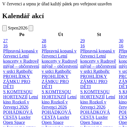
V červenci a srpnu je úřad každý pátek pro veřejnost uzavřen
Kalendář akcí
Srpen
2026
Po
Út
St
27
28
29
30
16
16
16
16
Přípravná kopaná v
Přípravná kopaná v
Přípravná kopaná v
Příp
červenci
Letní
červenci
Letní
červenci
Letní
červ
koncerty v Rudrově
koncerty v Rudrově
koncerty v Rudrově
konc
mlýně – občerstvení
mlýně – občerstvení
mlýně – občerstvení
mlýn
v srdci Ratibořic
v srdci Ratibořic
v srdci Ratibořic
v sr
PROHLÍDKY
PROHLÍDKY
PROHLÍDKY
PR
ZÁMKU PRO
ZÁMKU PRO
ZÁMKU PRO
ZÁ
DĚTI
DĚTI
DĚTI
DĚT
S KOMTESOU
S KOMTESOU
S KOMTESOU
S 
HORTENZIÍ
Letní
HORTENZIÍ
Letní
HORTENZIÍ
Letní
HOR
kino Rozkoš v
kino Rozkoš v
kino Rozkoš v
kino
červenci 2026
červenci 2026
červenci 2026
červ
POHÁDKOVÁ
POHÁDKOVÁ
POHÁDKOVÁ
PO
CESTA
Luxfer
CESTA
Luxfer
CESTA
Luxfer
CE
Open Space
Open Space
Open Space
Ope