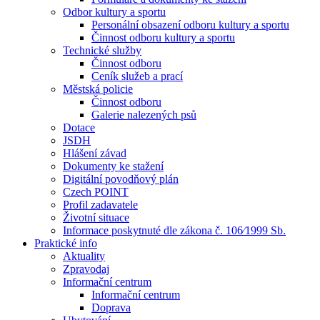
Odbor kultury a sportu
Personální obsazení odboru kultury a sportu
Činnost odboru kultury a sportu
Technické služby
Činnost odboru
Ceník služeb a prací
Městská policie
Činnost odboru
Galerie nalezených psů
Dotace
JSDH
Hlášení závad
Dokumenty ke stažení
Digitální povodňový plán
Czech POINT
Profil zadavatele
Životní situace
Informace poskytnuté dle zákona č. 106⁄1999 Sb.
Praktické info
Aktuality
Zpravodaj
Informační centrum
Informační centrum
Doprava