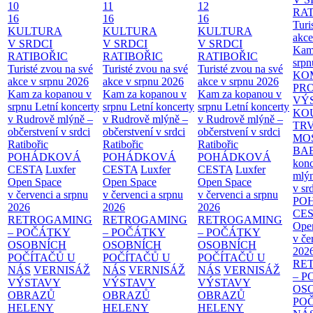
10
11
12
RAT
16
16
16
Turi
KULTURA
KULTURA
KULTURA
akce
V SRDCI
V SRDCI
V SRDCI
Kam
RATIBOŘIC
RATIBOŘIC
RATIBOŘIC
srpn
Turisté zvou na své
Turisté zvou na své
Turisté zvou na své
KO
akce v srpnu 2026
akce v srpnu 2026
akce v srpnu 2026
PR
Kam za kopanou v
Kam za kopanou v
Kam za kopanou v
VÝ
srpnu
Letní koncerty
srpnu
Letní koncerty
srpnu
Letní koncerty
KO
v Rudrově mlýně –
v Rudrově mlýně –
v Rudrově mlýně –
TR
občerstvení v srdci
občerstvení v srdci
občerstvení v srdci
MO
Ratibořic
Ratibořic
Ratibořic
BA
POHÁDKOVÁ
POHÁDKOVÁ
POHÁDKOVÁ
konc
CESTA
Luxfer
CESTA
Luxfer
CESTA
Luxfer
mlýn
Open Space
Open Space
Open Space
v sr
v červenci a srpnu
v červenci a srpnu
v červenci a srpnu
PO
2026
2026
2026
CE
RETROGAMING
RETROGAMING
RETROGAMING
Ope
– POČÁTKY
– POČÁTKY
– POČÁTKY
v če
OSOBNÍCH
OSOBNÍCH
OSOBNÍCH
202
POČÍTAČŮ U
POČÍTAČŮ U
POČÍTAČŮ U
RE
NÁS
VERNISÁŽ
NÁS
VERNISÁŽ
NÁS
VERNISÁŽ
– 
VÝSTAVY
VÝSTAVY
VÝSTAVY
OS
OBRAZŮ
OBRAZŮ
OBRAZŮ
PO
HELENY
HELENY
HELENY