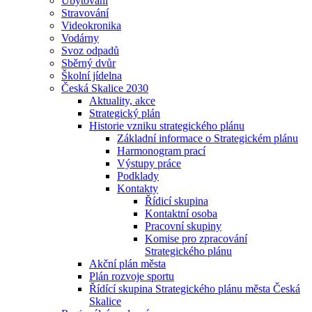
Ubytování
Stravování
Videokronika
Vodárny
Svoz odpadů
Sběrný dvůr
Školní jídelna
Česká Skalice 2030
Aktuality, akce
Strategický plán
Historie vzniku strategického plánu
Základní informace o Strategickém plánu
Harmonogram prací
Výstupy práce
Podklady
Kontakty
Řídicí skupina
Kontaktní osoba
Pracovní skupiny
Komise pro zpracování
Strategického plánu
Akční plán města
Plán rozvoje sportu
Řídící skupina Strategického plánu města Česká
Skalice