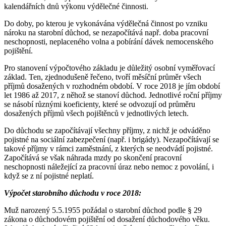
kalendářních dnů výkonu výdělečné činnosti.
Do doby, po kterou je vykonávána výdělečná činnost po vzniku
nároku na starobní důchod, se nezapočítává např. doba pracovní
neschopnosti, neplaceného volna a pobírání dávek nemocenského
pojištění.
Pro stanovení výpočtového základu je důležitý osobní vyměřovací
základ. Ten, zjednodušeně řečeno, tvoří měsíční průměr všech
příjmů dosažených v rozhodném období. V roce 2018 je jím období
let 1986 až 2017, z něhož se stanoví důchod. Jednotlivé roční příjmy
se násobí různými koeficienty, které se odvozují od průměru
dosažených příjmů všech pojištěnců v jednotlivých letech.
Do důchodu se započítávají všechny příjmy, z nichž je odváděno
pojistné na sociální zabezpečení (např. i brigády). Nezapočítávají se
takové příjmy v rámci zaměstnání, z kterých se neodvádí pojistné.
Započítává se však náhrada mzdy po skončení pracovní
neschopnosti náležející za pracovní úraz nebo nemoc z povolání, i
když se z ní pojistné neplatí.
Výpočet starobního důchodu v roce 2018:
Muž narozený 5.5.1955 požádal o starobní důchod podle § 29
zákona o důchodovém pojištění od dosažení důchodového věku.