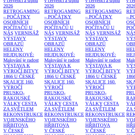
v červenci a srpnu
v červenci a srpnu
v červenci a srpnu
v če
2026
2026
2026
202
RETROGAMING
RETROGAMING
RETROGAMING
RE
– POČÁTKY
– POČÁTKY
– POČÁTKY
– 
OSOBNÍCH
OSOBNÍCH
OSOBNÍCH
OS
POČÍTAČŮ U
POČÍTAČŮ U
POČÍTAČŮ U
PO
NÁS
VERNISÁŽ
NÁS
VERNISÁŽ
NÁS
VERNISÁŽ
NÁ
VÝSTAVY
VÝSTAVY
VÝSTAVY
VÝ
OBRAZŮ
OBRAZŮ
OBRAZŮ
OB
HELENY
HELENY
HELENY
HE
HEJDUKOVÉ:
HEJDUKOVÉ:
HEJDUKOVÉ:
HE
Malování je radost
Malování je radost
Malování je radost
Malo
VÝSTAVA K
VÝSTAVA K
VÝSTAVA K
VÝ
VÝROČÍ BITVY
VÝROČÍ BITVY
VÝROČÍ BITVY
VÝ
1866 U ČESKÉ
1866 U ČESKÉ
1866 U ČESKÉ
186
SKALICE
160.
SKALICE
160.
SKALICE
160.
SK
VÝROČÍ
VÝROČÍ
VÝROČÍ
VÝ
PRUSKO-
PRUSKO-
PRUSKO-
PR
RAKOUSKÉ
RAKOUSKÉ
RAKOUSKÉ
RA
VÁLKY
CESTA
VÁLKY
CESTA
VÁLKY
CESTA
VÁ
ZA SVĚTLEM
ZA SVĚTLEM
ZA SVĚTLEM
ZA
REKONSTRUKCE
REKONSTRUKCE
REKONSTRUKCE
RE
VOJENSKÉHO
VOJENSKÉHO
VOJENSKÉHO
VO
HŘBITOVA
HŘBITOVA
HŘBITOVA
HŘ
V ČESKÉ
V ČESKÉ
V ČESKÉ
V 