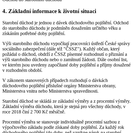
4. Základní informace k životní situaci
Starobní důchod je jednou z dávek důchodového pojištění. Odchod
do starobního důchodu je podmíněn dosažením určitého věku a
získáním potřebné doby pojištění.
Výši starobního důchodu vypočítají pracovníci ústředí České správy
sociálního zabezpečení (dále též "ČSSZ"). Každý občan, který
požádal o důchod, obdrží z ČSSZ písemné rozhodnutí o přiznání a
výši starobního důchodu nebo o zamítnutí žádosti. Dále osobní list,
ve kterém jsou uvedeny započítané doby pojištění a příjmy dosažené
v rozhodném období.
V zákonem stanovených případech rozhodují o dávkách
důchodového pojištění příslušné orgány Ministerstva obrany,
Ministerstva vnitra nebo Ministerstva spravedlnosti.
Starobní důchod se skládá ze základní výměry a z procentní výměry.
Základní výměra důchodu, která je stejná pro všechny důchody, v
roce 2018 činí 2 700 Kč měsíčně.
Procentní výměra se stanovuje individuálně procentní sazbou z
výpočtového základu podle získané doby pojištění. Za každý rok
důchodového pojištění (do doby, než vznikne nárok na starobní