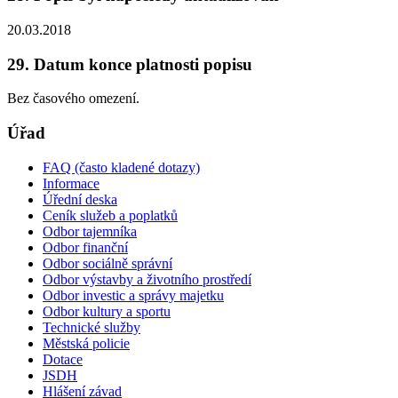
20.03.2018
29. Datum konce platnosti popisu
Bez časového omezení.
Úřad
FAQ (často kladené dotazy)
Informace
Úřední deska
Ceník služeb a poplatků
Odbor tajemníka
Odbor finanční
Odbor sociálně správní
Odbor výstavby a životního prostředí
Odbor investic a správy majetku
Odbor kultury a sportu
Technické služby
Městská policie
Dotace
JSDH
Hlášení závad