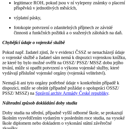
legitimace ROH, pokud jsou v ní vylepeny známky o placení
příspěvků v jednotlivých měsících,
výplatní pásky,
fotokopie potvrzení o zdanitelných příjmech ze závislé
činnosti a funkčních požitků a o sražených zálohách na daň.
Chybějící údaje o vojenské službě
Pokud např. žadatel zjistí, že v evidenci ČSSZ se nenacházejí údaje
o vojenské službě a žadatel sám nemá k dispozici vojenskou knížku,
ze které by bylo možné ověřit na OSSZ/ PSSZ/ MSSZ dobu jejího
trvání, může si opatřit potvrzení o výkonu vojenské služby, které
vydávají příslušné vojenské orgány (vojenská velitelství).
Nemají-li ani tyto orgány potřebné údaje v konkrétním případě k
dispozici, může se obrátit (případně požádat o spolupráci OSSZ/
PSSZ/ MSSZ) na
Správní archiv Armády České republiky
.
Náhradní způsob dokládání doby studia
Doby studia na střední, případně vyšší odborné škole, se prokazují
školním vysvědčením vydaným v posledním roce studia, na vysoké
škole diplomem nebo dokladem o vykonání státní závěrečné
zkoušky.