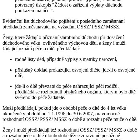
potvrzený tiskopis "Žádost o zařízení výplaty důchodu
poukazem na účet".
Evidenční list důchodového pojištění z posledního zaměstnání
předkládá zaměstnavatel na vyžádání OSSZ/ PSSZ/ MSSZ.
Ženy, které žádají o přiznání starobního důchodu při dosažení
důchodového věku, ovlivněného výchovou dětí, a ženy i muži
žádající uznání péče o dítě, předkládají:
rodné listy dětí, případně výpisy z matriky narození,
příslušný doklad prokazující osvojení dítěte, jde-li o osvojené
dítě,
jde-li o dítě převzaté do péče nahrazující péči rodičů,
předkládá se rozhodnutí příslušného orgánu, kterým bylo dítě
svěřeno do péče žadatele.
Muži předkládají, pokud jde o období péče o dítě do 4 let věku
ukončené v období od 1.1.1996 do 30.6.2007, pravomocné
rozhodnutí OSSZ/ PSSZ/ MSSZ o době a rozsahu péče muže o dítě.
Ženy i muži předkládají též rozhodnutí OSSZ/ PSSZ/ MSSZ o době
a rozsahu péče o dítě dlouhodobě těžce zdravotně postižené