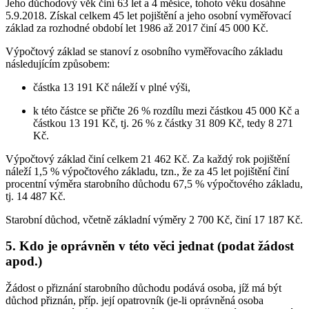
Jeho důchodový věk činí 63 let a 4 měsíce, tohoto věku dosáhne
5.9.2018. Získal celkem 45 let pojištění a jeho osobní vyměřovací
základ za rozhodné období let 1986 až 2017 činí 45 000 Kč.
Výpočtový základ se stanoví z osobního vyměřovacího základu
následujícím způsobem:
částka 13 191 Kč náleží v plné výši,
k této částce se přičte 26 % rozdílu mezi částkou 45 000 Kč a
částkou 13 191 Kč, tj. 26 % z částky 31 809 Kč, tedy 8 271
Kč.
Výpočtový základ činí celkem 21 462 Kč. Za každý rok pojištění
náleží 1,5 % výpočtového základu, tzn., že za 45 let pojištění činí
procentní výměra starobního důchodu 67,5 % výpočtového základu,
tj. 14 487 Kč.
Starobní důchod, včetně základní výměry 2 700 Kč, činí 17 187 Kč.
5. Kdo je oprávněn v této věci jednat (podat žádost
apod.)
Žádost o přiznání starobního důchodu podává osoba, jíž má být
důchod přiznán, příp. její opatrovník (je-li oprávněná osoba