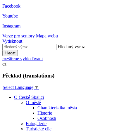
Facebook
Youtube
Instagram
Verze pro seniory
Mapa webu
Vytisknout
Hledaný výraz
Hledat
rozšířené vyhledávání
cz
Překlad (translations)
Select Language
▼
O České Skalici
O městě
Charakteristika města
Historie
Osobnosti
Fotogalerie
Turistické cíle