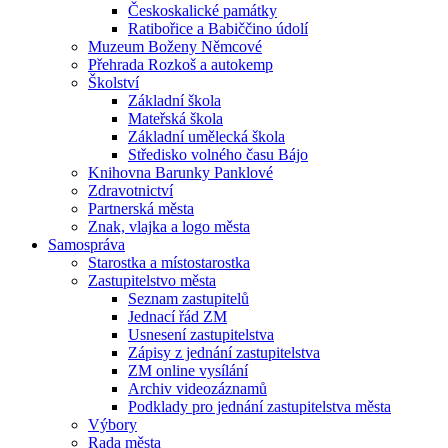
Českoskalické památky
Ratibořice a Babiččino údolí
Muzeum Boženy Němcové
Přehrada Rozkoš a autokemp
Školství
Základní škola
Mateřská škola
Základní umělecká škola
Středisko volného času Bájo
Knihovna Barunky Panklové
Zdravotnictví
Partnerská města
Znak, vlajka a logo města
Samospráva
Starostka a místostarostka
Zastupitelstvo města
Seznam zastupitelů
Jednací řád ZM
Usnesení zastupitelstva
Zápisy z jednání zastupitelstva
ZM online vysílání
Archiv videozáznamů
Podklady pro jednání zastupitelstva města
Výbory
Rada města