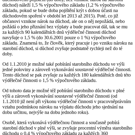
důchod) náleží 1,5 % výpočtového základu (1,2 % výpočtového
základu, pokud se bude doba pojištění krýt s dobou účasti na
důchodovém spoření v období let 2013 až 2015). Poté, co již
občanovi vznikne nárok na důchod, ale on o něj nepožádá, nebo
požádá o jeho přiznání bez výplaty a bude pracovat dál, tak se mu
za každých 90 kalendářních dnů výdělečné činnosti důchod
navyšuje o 1,5 % (do 30.6.2001 pouze o 1 %) výpočtového
základu. Znamená to, že člověk, který pracuje i po vzniku nároku na
starobní důchod, si důchod zvyšuje podstatně rychleji než do té
doby.
Od 1.1.2010 je možné také pobírání starobního důchodu ve výši
jedné poloviny a zároveň vykonávání soustavné výdělečné činnosti.
Tento důchod se pak zvyšuje za každých 180 kalendářních dnů této
výdělečné činnosti o 1,5 % výpočtového základu.
Od tohoto data je možné též pobírání starobního důchodu v plné
výši a zároveň vykonávání soustavné výdělečné činnosti (od
1.1.2010 již není při výkonu výdělečné činnosti v pracovněprávním
vztahu podmínkou nároku na výplatu důchodu jeho sjednání na
dobu určitou, nejvýše na dobu jednoho roku).
Osobě, která vykonává výdělečnou činnost a současně pobírá
starobní důchod v plné výši, se zvyšuje procentní výměra starobního
důchodu o 0,4 % výpočtového základu za každých 360