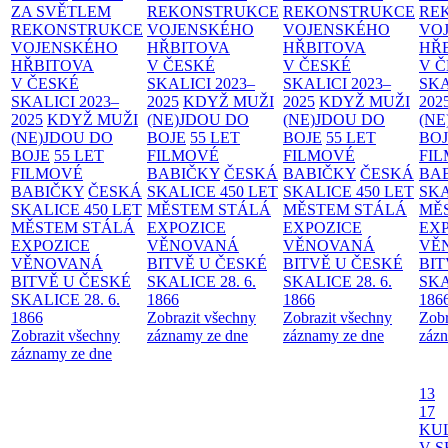
ZA SVĚTLEM
REKONSTRUKCE
REKONSTRUKCE
RE
REKONSTRUKCE
VOJENSKÉHO
VOJENSKÉHO
VO
VOJENSKÉHO
HŘBITOVA
HŘBITOVA
HŘ
HŘBITOVA
V ČESKÉ
V ČESKÉ
V 
V ČESKÉ
SKALICI 2023–
SKALICI 2023–
SKA
SKALICI 2023–
2025
KDYŽ MUŽI
2025
KDYŽ MUŽI
202
2025
KDYŽ MUŽI
(NE)JDOU DO
(NE)JDOU DO
(NE
(NE)JDOU DO
BOJE
55 LET
BOJE
55 LET
BO
BOJE
55 LET
FILMOVÉ
FILMOVÉ
FI
FILMOVÉ
BABIČKY
ČESKÁ
BABIČKY
ČESKÁ
BA
BABIČKY
ČESKÁ
SKALICE 450 LET
SKALICE 450 LET
SKA
SKALICE 450 LET
MĚSTEM
STÁLÁ
MĚSTEM
STÁLÁ
MĚ
MĚSTEM
STÁLÁ
EXPOZICE
EXPOZICE
EX
EXPOZICE
VĚNOVANÁ
VĚNOVANÁ
VĚ
VĚNOVANÁ
BITVĚ U ČESKÉ
BITVĚ U ČESKÉ
BIT
BITVĚ U ČESKÉ
SKALICE 28. 6.
SKALICE 28. 6.
SKA
SKALICE 28. 6.
1866
1866
186
1866
Zobrazit všechny
Zobrazit všechny
Zobr
Zobrazit všechny
záznamy ze dne
záznamy ze dne
zázn
záznamy ze dne
13
17
KU
V S