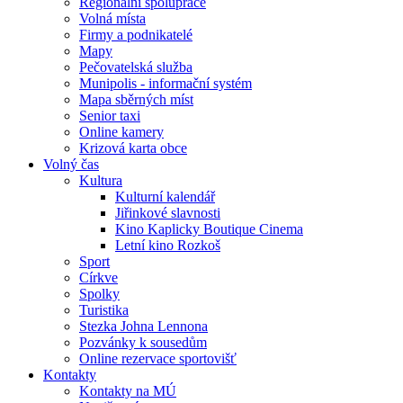
Regionální spolupráce
Volná místa
Firmy a podnikatelé
Mapy
Pečovatelská služba
Munipolis - informační systém
Mapa sběrných míst
Senior taxi
Online kamery
Krizová karta obce
Volný čas
Kultura
Kulturní kalendář
Jiřinkové slavnosti
Kino Kaplicky Boutique Cinema
Letní kino Rozkoš
Sport
Církve
Spolky
Turistika
Stezka Johna Lennona
Pozvánky k sousedům
Online rezervace sportovišť
Kontakty
Kontakty na MÚ