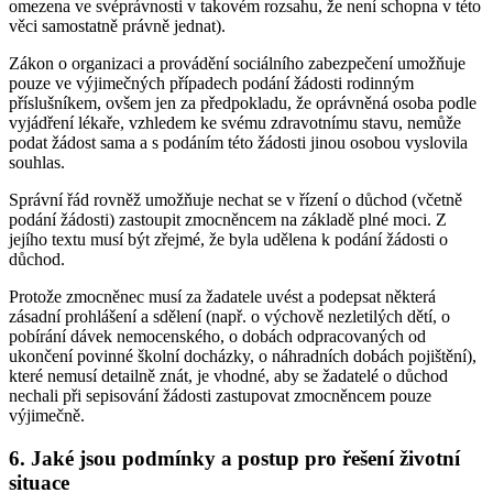
omezena ve svéprávnosti v takovém rozsahu, že není schopna v této
věci samostatně právně jednat).
Zákon o organizaci a provádění sociálního zabezpečení umožňuje
pouze ve výjimečných případech podání žádosti rodinným
příslušníkem, ovšem jen za předpokladu, že oprávněná osoba podle
vyjádření lékaře, vzhledem ke svému zdravotnímu stavu, nemůže
podat žádost sama a s podáním této žádosti jinou osobou vyslovila
souhlas.
Správní řád rovněž umožňuje nechat se v řízení o důchod (včetně
podání žádosti) zastoupit zmocněncem na základě plné moci. Z
jejího textu musí být zřejmé, že byla udělena k podání žádosti o
důchod.
Protože zmocněnec musí za žadatele uvést a podepsat některá
zásadní prohlášení a sdělení (např. o výchově nezletilých dětí, o
pobírání dávek nemocenského, o dobách odpracovaných od
ukončení povinné školní docházky, o náhradních dobách pojištění),
které nemusí detailně znát, je vhodné, aby se žadatelé o důchod
nechali při sepisování žádosti zastupovat zmocněncem pouze
výjimečně.
6. Jaké jsou podmínky a postup pro řešení životní
situace