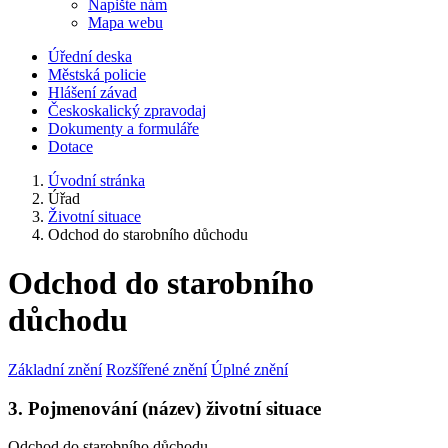
Napište nám
Mapa webu
Úřední deska
Městská policie
Hlášení závad
Českoskalický zpravodaj
Dokumenty a formuláře
Dotace
Úvodní stránka
Úřad
Životní situace
Odchod do starobního důchodu
Odchod do starobního
důchodu
Základní znění
Rozšířené znění
Úplné znění
3. Pojmenování (název) životní situace
Odchod do starobního důchodu