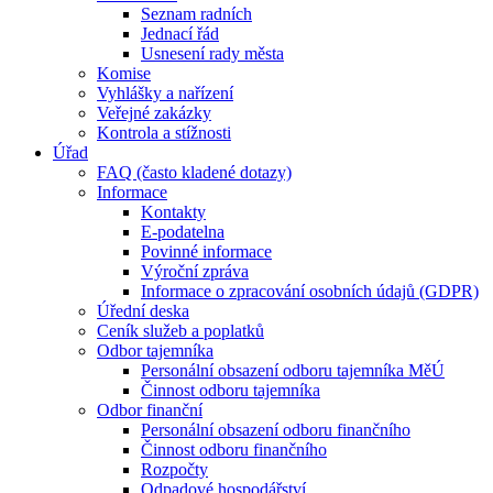
Seznam radních
Jednací řád
Usnesení rady města
Komise
Vyhlášky a nařízení
Veřejné zakázky
Kontrola a stížnosti
Úřad
FAQ (často kladené dotazy)
Informace
Kontakty
E-podatelna
Povinné informace
Výroční zpráva
Informace o zpracování osobních údajů (GDPR)
Úřední deska
Ceník služeb a poplatků
Odbor tajemníka
Personální obsazení odboru tajemníka MěÚ
Činnost odboru tajemníka
Odbor finanční
Personální obsazení odboru finančního
Činnost odboru finančního
Rozpočty
Odpadové hospodářství