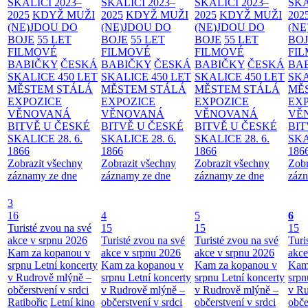
SKALICI 2023–
SKALICI 2023–
SKALICI 2023–
SKA
2025
KDYŽ MUŽI
2025
KDYŽ MUŽI
2025
KDYŽ MUŽI
202
(NE)JDOU DO
(NE)JDOU DO
(NE)JDOU DO
(NE
BOJE
55 LET
BOJE
55 LET
BOJE
55 LET
BO
FILMOVÉ
FILMOVÉ
FILMOVÉ
FI
BABIČKY
ČESKÁ
BABIČKY
ČESKÁ
BABIČKY
ČESKÁ
BA
SKALICE 450 LET
SKALICE 450 LET
SKALICE 450 LET
SKA
MĚSTEM
STÁLÁ
MĚSTEM
STÁLÁ
MĚSTEM
STÁLÁ
MĚ
EXPOZICE
EXPOZICE
EXPOZICE
EX
VĚNOVANÁ
VĚNOVANÁ
VĚNOVANÁ
VĚ
BITVĚ U ČESKÉ
BITVĚ U ČESKÉ
BITVĚ U ČESKÉ
BIT
SKALICE 28. 6.
SKALICE 28. 6.
SKALICE 28. 6.
SKA
1866
1866
1866
186
Zobrazit všechny
Zobrazit všechny
Zobrazit všechny
Zobr
záznamy ze dne
záznamy ze dne
záznamy ze dne
zázn
3
16
4
5
6
Turisté zvou na své
15
15
15
akce v srpnu 2026
Turisté zvou na své
Turisté zvou na své
Turi
Kam za kopanou v
akce v srpnu 2026
akce v srpnu 2026
akce
srpnu
Letní koncerty
Kam za kopanou v
Kam za kopanou v
Kam
v Rudrově mlýně –
srpnu
Letní koncerty
srpnu
Letní koncerty
srp
občerstvení v srdci
v Rudrově mlýně –
v Rudrově mlýně –
v Ru
Ratibořic
Letní kino
občerstvení v srdci
občerstvení v srdci
obče