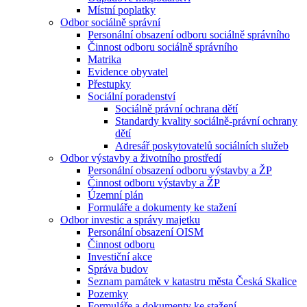
Místní poplatky
Odbor sociálně správní
Personální obsazení odboru sociálně správního
Činnost odboru sociálně správního
Matrika
Evidence obyvatel
Přestupky
Sociální poradenství
Sociálně právní ochrana dětí
Standardy kvality sociálně-právní ochrany
dětí
Adresář poskytovatelů sociálních služeb
Odbor výstavby a životního prostředí
Personální obsazení odboru výstavby a ŽP
Činnost odboru výstavby a ŽP
Územní plán
Formuláře a dokumenty ke stažení
Odbor investic a správy majetku
Personální obsazení OISM
Činnost odboru
Investiční akce
Správa budov
Seznam památek v katastru města Česká Skalice
Pozemky
Formuláře a dokumenty ke stažení