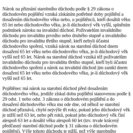
Nárok na přiznání starobního důchodu podle § 29 zákona o
důchodovém pojištění vzniká získáním potřebné doby pojištění a
dosažením důchodového věku nebo, u pojištěnců, kteří dosáhli věku
65 let nebo důchodového věku, je-li důchodový věk vyšší, splněním
podmínek nároku na invalidní důchod. Poživatelům invalidního
důchodu pro invaliditu prvního nebo druhého stupně a invalidního
důchodu pro invaliditu třetího stupně, kteří nebyli účastni
důchodového spoření, vzniká nárok na starobní důchod dnem
dosažení 65 let věku nebo důchodového věku, je-li důchodový věk
vyšší než 65 let. Nárok na starobní důchod vzniká též poživatelům
invalidního důchodu pro invaliditu třetího stupně, kteří byli účastni
důchodového spoření a nárok na invalidní důchod jim zanikl dnem
dosažení 65 let věku nebo důchodového věku, je-li důchodový věk
vyšší než 65 let.
Pojištěnec má nárok na starobní důchod před dosažením
důchodového věku, jestliže získal dobu pojištění stanovenou podle §
29 odst. 1 nebo odst. 3 zákona o důchodovém pojištění a do
dosažení důchodového věku mu ode dne, od něhož se starobní
důchod přiznává, chybí nejvýše tři roky, pokud jeho důchodový věk
je nižší než 63 let, nebo pět roků, pokud jeho důchodový věk činí
alespoň 63 let a dosáhl věku alespoň 60 let (tzv. trvale krácený
předčasný starobní důchod podle § 31 zákona o důchodovém
pojištění). Výše tohoto důchodu je nižší, než výše starobního