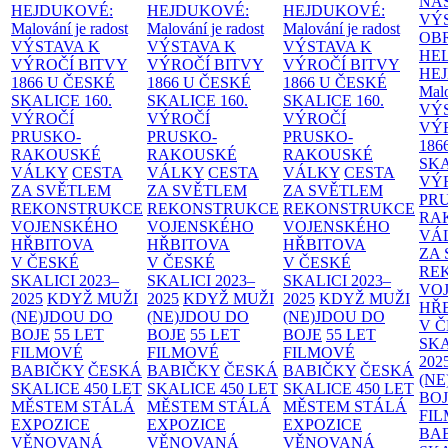
NÁ
HEJDUKOVÉ:
HEJDUKOVÉ:
HEJDUKOVÉ:
VÝ
Malování je radost
Malování je radost
Malování je radost
OB
VÝSTAVA K
VÝSTAVA K
VÝSTAVA K
HE
VÝROČÍ BITVY
VÝROČÍ BITVY
VÝROČÍ BITVY
HE
1866 U ČESKÉ
1866 U ČESKÉ
1866 U ČESKÉ
Malo
SKALICE
160.
SKALICE
160.
SKALICE
160.
VÝ
VÝROČÍ
VÝROČÍ
VÝROČÍ
VÝ
PRUSKO-
PRUSKO-
PRUSKO-
186
RAKOUSKÉ
RAKOUSKÉ
RAKOUSKÉ
SK
VÁLKY
CESTA
VÁLKY
CESTA
VÁLKY
CESTA
VÝ
ZA SVĚTLEM
ZA SVĚTLEM
ZA SVĚTLEM
PR
REKONSTRUKCE
REKONSTRUKCE
REKONSTRUKCE
RA
VOJENSKÉHO
VOJENSKÉHO
VOJENSKÉHO
VÁ
HŘBITOVA
HŘBITOVA
HŘBITOVA
ZA
V ČESKÉ
V ČESKÉ
V ČESKÉ
RE
SKALICI 2023–
SKALICI 2023–
SKALICI 2023–
VO
2025
KDYŽ MUŽI
2025
KDYŽ MUŽI
2025
KDYŽ MUŽI
HŘ
(NE)JDOU DO
(NE)JDOU DO
(NE)JDOU DO
V 
BOJE
55 LET
BOJE
55 LET
BOJE
55 LET
SKA
FILMOVÉ
FILMOVÉ
FILMOVÉ
202
BABIČKY
ČESKÁ
BABIČKY
ČESKÁ
BABIČKY
ČESKÁ
(NE
SKALICE 450 LET
SKALICE 450 LET
SKALICE 450 LET
BO
MĚSTEM
STÁLÁ
MĚSTEM
STÁLÁ
MĚSTEM
STÁLÁ
FI
EXPOZICE
EXPOZICE
EXPOZICE
BA
VĚNOVANÁ
VĚNOVANÁ
VĚNOVANÁ