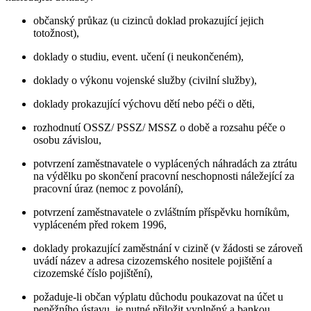
občanský průkaz (u cizinců doklad prokazující jejich
totožnost),
doklady o studiu, event. učení (i neukončeném),
doklady o výkonu vojenské služby (civilní služby),
doklady prokazující výchovu dětí nebo péči o děti,
rozhodnutí OSSZ/ PSSZ/ MSSZ o době a rozsahu péče o
osobu závislou,
potvrzení zaměstnavatele o vyplácených náhradách za ztrátu
na výdělku po skončení pracovní neschopnosti náležející za
pracovní úraz (nemoc z povolání),
potvrzení zaměstnavatele o zvláštním příspěvku horníkům,
vypláceném před rokem 1996,
doklady prokazující zaměstnání v cizině (v žádosti se zároveň
uvádí název a adresa cizozemského nositele pojištění a
cizozemské číslo pojištění),
požaduje-li občan výplatu důchodu poukazovat na účet u
peněžního ústavu, je nutné přiložit vyplněný a bankou