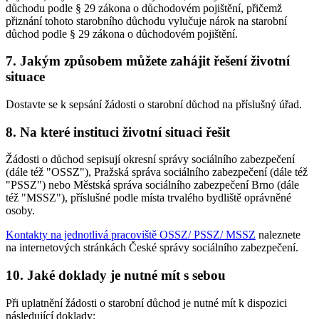
důchodu podle § 29 zákona o důchodovém pojištění, přičemž
přiznání tohoto starobního důchodu vylučuje nárok na starobní
důchod podle § 29 zákona o důchodovém pojištění.
7. Jakým způsobem můžete zahájit řešení životní
situace
Dostavte se k sepsání žádosti o starobní důchod na příslušný úřad.
8. Na které instituci životní situaci řešit
Žádosti o důchod sepisují okresní správy sociálního zabezpečení
(dále též "OSSZ"), Pražská správa sociálního zabezpečení (dále též
"PSSZ") nebo Městská správa sociálního zabezpečení Brno (dále
též "MSSZ"), příslušné podle místa trvalého bydliště oprávněné
osoby.
Kontakty na jednotlivá pracoviště OSSZ/ PSSZ/ MSSZ
naleznete
na internetových stránkách České správy sociálního zabezpečení.
10. Jaké doklady je nutné mít s sebou
Při uplatnění žádosti o starobní důchod je nutné mít k dispozici
následující doklady: