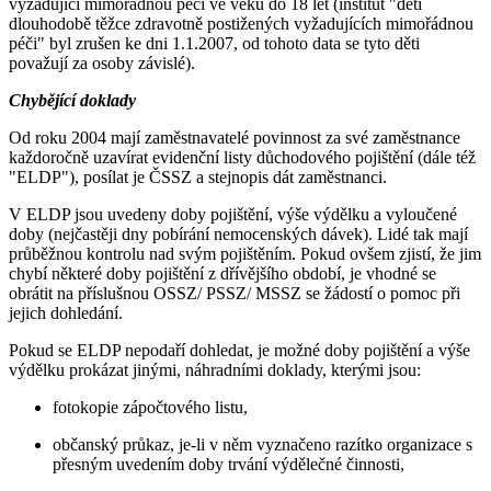
vyžadující mimořádnou péči ve věku do 18 let (institut "dětí
dlouhodobě těžce zdravotně postižených vyžadujících mimořádnou
péči" byl zrušen ke dni 1.1.2007, od tohoto data se tyto děti
považují za osoby závislé).
Chybějící doklady
Od roku 2004 mají zaměstnavatelé povinnost za své zaměstnance
každoročně uzavírat evidenční listy důchodového pojištění (dále též
"ELDP"), posílat je ČSSZ a stejnopis dát zaměstnanci.
V ELDP jsou uvedeny doby pojištění, výše výdělku a vyloučené
doby (nejčastěji dny pobírání nemocenských dávek). Lidé tak mají
průběžnou kontrolu nad svým pojištěním. Pokud ovšem zjistí, že jim
chybí některé doby pojištění z dřívějšího období, je vhodné se
obrátit na příslušnou OSSZ/ PSSZ/ MSSZ se žádostí o pomoc při
jejich dohledání.
Pokud se ELDP nepodaří dohledat, je možné doby pojištění a výše
výdělku prokázat jinými, náhradními doklady, kterými jsou:
fotokopie zápočtového listu,
občanský průkaz, je-li v něm vyznačeno razítko organizace s
přesným uvedením doby trvání výdělečné činnosti,