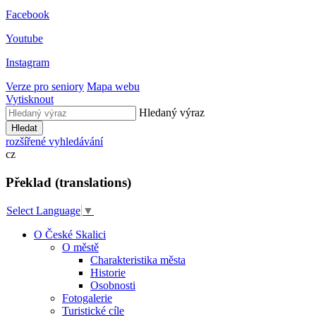
Facebook
Youtube
Instagram
Verze pro seniory
Mapa webu
Vytisknout
Hledaný výraz
Hledat
rozšířené vyhledávání
cz
Překlad (translations)
Select Language
▼
O České Skalici
O městě
Charakteristika města
Historie
Osobnosti
Fotogalerie
Turistické cíle