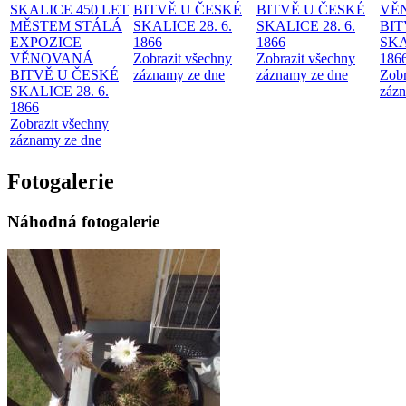
SKALICE 450 LET
BITVĚ U ČESKÉ
BITVĚ U ČESKÉ
VĚ
MĚSTEM
STÁLÁ
SKALICE 28. 6.
SKALICE 28. 6.
BIT
EXPOZICE
1866
1866
SKA
VĚNOVANÁ
Zobrazit všechny
Zobrazit všechny
186
BITVĚ U ČESKÉ
záznamy ze dne
záznamy ze dne
Zobr
SKALICE 28. 6.
zázn
1866
Zobrazit všechny
záznamy ze dne
Fotogalerie
Náhodná fotogalerie