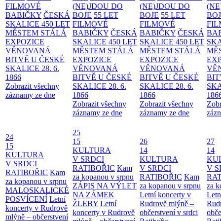
FILMOVÉ
(NE)JDOU DO
(NE)JDOU DO
(NE
BABIČKY
ČESKÁ
BOJE
55 LET
BOJE
55 LET
BO
SKALICE 450 LET
FILMOVÉ
FILMOVÉ
FI
MĚSTEM
STÁLÁ
BABIČKY
ČESKÁ
BABIČKY
ČESKÁ
BA
EXPOZICE
SKALICE 450 LET
SKALICE 450 LET
SKA
VĚNOVANÁ
MĚSTEM
STÁLÁ
MĚSTEM
STÁLÁ
MĚ
BITVĚ U ČESKÉ
EXPOZICE
EXPOZICE
EX
SKALICE 28. 6.
VĚNOVANÁ
VĚNOVANÁ
VĚ
1866
BITVĚ U ČESKÉ
BITVĚ U ČESKÉ
BIT
Zobrazit všechny
SKALICE 28. 6.
SKALICE 28. 6.
SKA
záznamy ze dne
1866
1866
186
Zobrazit všechny
Zobrazit všechny
Zobr
záznamy ze dne
záznamy ze dne
zázn
25
24
15
26
27
15
KULTURA
14
14
KULTURA
V SRDCI
KULTURA
KU
V SRDCI
RATIBOŘIC
Kam
V SRDCI
V S
RATIBOŘIC
Kam
za kopanou v srpnu
RATIBOŘIC
Kam
RAT
za kopanou v srpnu
ZÁPIS NA VÝLET
za kopanou v srpnu
za k
MALOSKALICKÉ
NA ZÁMEK
Letní koncerty v
Letn
POSVÍCENÍ
Letní
ŽLEBY
Letní
Rudrově mlýně –
Rud
koncerty v Rudrově
koncerty v Rudrově
občerstvení v srdci
obče
mlýně – občerstvení