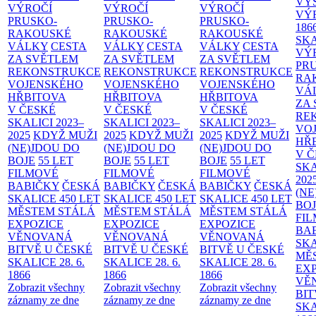
VÝ
VÝROČÍ
VÝROČÍ
VÝROČÍ
VÝ
PRUSKO-
PRUSKO-
PRUSKO-
186
RAKOUSKÉ
RAKOUSKÉ
RAKOUSKÉ
SK
VÁLKY
CESTA
VÁLKY
CESTA
VÁLKY
CESTA
VÝ
ZA SVĚTLEM
ZA SVĚTLEM
ZA SVĚTLEM
PR
REKONSTRUKCE
REKONSTRUKCE
REKONSTRUKCE
RA
VOJENSKÉHO
VOJENSKÉHO
VOJENSKÉHO
VÁ
HŘBITOVA
HŘBITOVA
HŘBITOVA
ZA
V ČESKÉ
V ČESKÉ
V ČESKÉ
RE
SKALICI 2023–
SKALICI 2023–
SKALICI 2023–
VO
2025
KDYŽ MUŽI
2025
KDYŽ MUŽI
2025
KDYŽ MUŽI
HŘ
(NE)JDOU DO
(NE)JDOU DO
(NE)JDOU DO
V 
BOJE
55 LET
BOJE
55 LET
BOJE
55 LET
SKA
FILMOVÉ
FILMOVÉ
FILMOVÉ
202
BABIČKY
ČESKÁ
BABIČKY
ČESKÁ
BABIČKY
ČESKÁ
(NE
SKALICE 450 LET
SKALICE 450 LET
SKALICE 450 LET
BO
MĚSTEM
STÁLÁ
MĚSTEM
STÁLÁ
MĚSTEM
STÁLÁ
FI
EXPOZICE
EXPOZICE
EXPOZICE
BA
VĚNOVANÁ
VĚNOVANÁ
VĚNOVANÁ
SKA
BITVĚ U ČESKÉ
BITVĚ U ČESKÉ
BITVĚ U ČESKÉ
MĚ
SKALICE 28. 6.
SKALICE 28. 6.
SKALICE 28. 6.
EX
1866
1866
1866
VĚ
Zobrazit všechny
Zobrazit všechny
Zobrazit všechny
BIT
záznamy ze dne
záznamy ze dne
záznamy ze dne
SKA