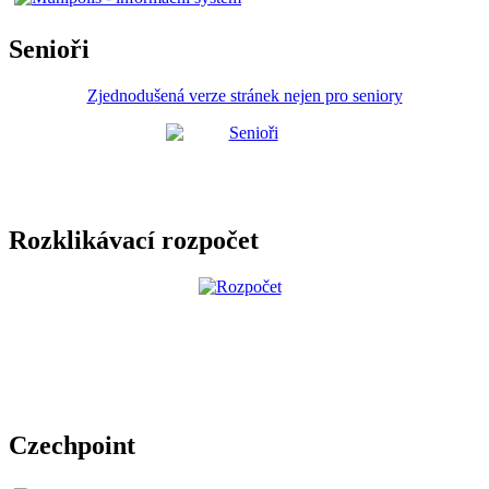
Senioři
Zjednodušená verze stránek nejen pro seniory
Rozklikávací rozpočet
Czechpoint