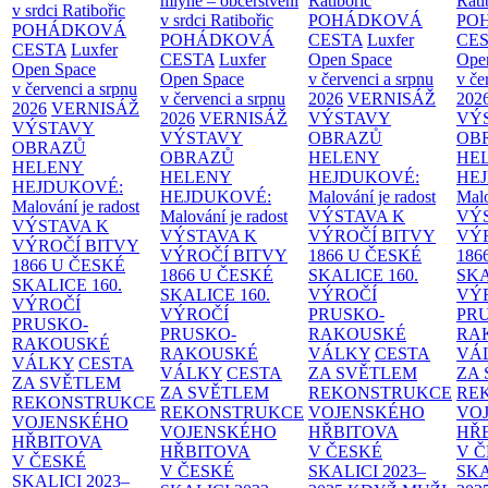
mlýně – občerstvení
Ratibořic
Rati
v srdci Ratibořic
v srdci Ratibořic
POHÁDKOVÁ
PO
POHÁDKOVÁ
POHÁDKOVÁ
CESTA
Luxfer
CE
CESTA
Luxfer
CESTA
Luxfer
Open Space
Ope
Open Space
Open Space
v červenci a srpnu
v če
v červenci a srpnu
v červenci a srpnu
2026
VERNISÁŽ
202
2026
VERNISÁŽ
2026
VERNISÁŽ
VÝSTAVY
VÝ
VÝSTAVY
VÝSTAVY
OBRAZŮ
OB
OBRAZŮ
OBRAZŮ
HELENY
HE
HELENY
HELENY
HEJDUKOVÉ:
HE
HEJDUKOVÉ:
HEJDUKOVÉ:
Malování je radost
Malo
Malování je radost
Malování je radost
VÝSTAVA K
VÝ
VÝSTAVA K
VÝSTAVA K
VÝROČÍ BITVY
VÝ
VÝROČÍ BITVY
VÝROČÍ BITVY
1866 U ČESKÉ
186
1866 U ČESKÉ
1866 U ČESKÉ
SKALICE
160.
SK
SKALICE
160.
SKALICE
160.
VÝROČÍ
VÝ
VÝROČÍ
VÝROČÍ
PRUSKO-
PR
PRUSKO-
PRUSKO-
RAKOUSKÉ
RA
RAKOUSKÉ
RAKOUSKÉ
VÁLKY
CESTA
VÁ
VÁLKY
CESTA
VÁLKY
CESTA
ZA SVĚTLEM
ZA
ZA SVĚTLEM
ZA SVĚTLEM
REKONSTRUKCE
RE
REKONSTRUKCE
REKONSTRUKCE
VOJENSKÉHO
VO
VOJENSKÉHO
VOJENSKÉHO
HŘBITOVA
HŘ
HŘBITOVA
HŘBITOVA
V ČESKÉ
V 
V ČESKÉ
V ČESKÉ
SKALICI 2023–
SKA
SKALICI 2023–