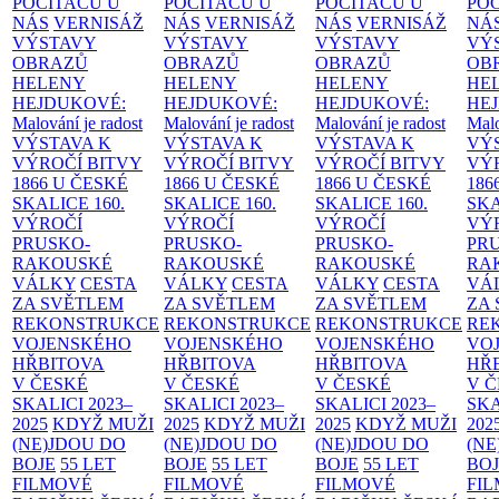
POČÍTAČŮ U
POČÍTAČŮ U
POČÍTAČŮ U
PO
NÁS
VERNISÁŽ
NÁS
VERNISÁŽ
NÁS
VERNISÁŽ
NÁ
VÝSTAVY
VÝSTAVY
VÝSTAVY
VÝ
OBRAZŮ
OBRAZŮ
OBRAZŮ
OB
HELENY
HELENY
HELENY
HE
HEJDUKOVÉ:
HEJDUKOVÉ:
HEJDUKOVÉ:
HE
Malování je radost
Malování je radost
Malování je radost
Malo
VÝSTAVA K
VÝSTAVA K
VÝSTAVA K
VÝ
VÝROČÍ BITVY
VÝROČÍ BITVY
VÝROČÍ BITVY
VÝ
1866 U ČESKÉ
1866 U ČESKÉ
1866 U ČESKÉ
186
SKALICE
160.
SKALICE
160.
SKALICE
160.
SK
VÝROČÍ
VÝROČÍ
VÝROČÍ
VÝ
PRUSKO-
PRUSKO-
PRUSKO-
PR
RAKOUSKÉ
RAKOUSKÉ
RAKOUSKÉ
RA
VÁLKY
CESTA
VÁLKY
CESTA
VÁLKY
CESTA
VÁ
ZA SVĚTLEM
ZA SVĚTLEM
ZA SVĚTLEM
ZA
REKONSTRUKCE
REKONSTRUKCE
REKONSTRUKCE
RE
VOJENSKÉHO
VOJENSKÉHO
VOJENSKÉHO
VO
HŘBITOVA
HŘBITOVA
HŘBITOVA
HŘ
V ČESKÉ
V ČESKÉ
V ČESKÉ
V 
SKALICI 2023–
SKALICI 2023–
SKALICI 2023–
SKA
2025
KDYŽ MUŽI
2025
KDYŽ MUŽI
2025
KDYŽ MUŽI
202
(NE)JDOU DO
(NE)JDOU DO
(NE)JDOU DO
(NE
BOJE
55 LET
BOJE
55 LET
BOJE
55 LET
BO
FILMOVÉ
FILMOVÉ
FILMOVÉ
FI