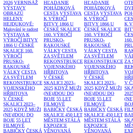
2026
VERNISÁŽ
HĽADANIE
HĽADANIE
OT
VÝSTAVY
POHÁDKOVÁ
POHÁDKOVÁ
DV
OBRAZŮ
CESTA
VÝSTAVA
CESTA
VÝSTAVA
PO
HELENY
K VÝROČÍ
K VÝROČÍ
CE
HEJDUKOVÉ:
BITVY 1866 U
BITVY 1866 U
K 
Malování je radost
ČESKÉ SKALICE
ČESKÉ SKALICE
BIT
VÝSTAVA K
160. VÝROČÍ
160. VÝROČÍ
ČES
VÝROČÍ BITVY
PRUSKO-
PRUSKO-
160
1866 U ČESKÉ
RAKOUSKÉ
RAKOUSKÉ
PR
SKALICE
160.
VÁLKY
CESTA
VÁLKY
CESTA
RA
VÝROČÍ
ZA SVĚTLEM
ZA SVĚTLEM
VÁ
PRUSKO-
REKONSTRUKCE
REKONSTRUKCE
ZA
RAKOUSKÉ
VOJENSKÉHO
VOJENSKÉHO
RE
VÁLKY
CESTA
HŘBITOVA
HŘBITOVA
VO
ZA SVĚTLEM
V ČESKÉ
V ČESKÉ
HŘ
REKONSTRUKCE
SKALICI 2023–
SKALICI 2023–
V 
VOJENSKÉHO
2025
KDYŽ MUŽI
2025
KDYŽ MUŽI
SKA
HŘBITOVA
(NE)JDOU DO
(NE)JDOU DO
202
V ČESKÉ
BOJE
55 LET
BOJE
55 LET
(NE
SKALICI 2023–
FILMOVÉ
FILMOVÉ
BO
2025
KDYŽ MUŽI
BABIČKY
ČESKÁ
BABIČKY
ČESKÁ
FI
(NE)JDOU DO
SKALICE 450 LET
SKALICE 450 LET
BA
BOJE
55 LET
MĚSTEM
STÁLÁ
MĚSTEM
STÁLÁ
SKA
FILMOVÉ
EXPOZICE
EXPOZICE
MĚ
BABIČKY
ČESKÁ
VĚNOVANÁ
VĚNOVANÁ
EX