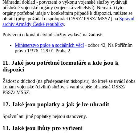
Náhradní doklad - potvrzení o výkonu vojenské služby vydávají
příslušné vojenské orgány (vojenská velitelství). Nemají-li tyto
orgány potřebné údaje v konkrétním případě k dispozici, můžete se
obrátit (příp. požádat o spolupráci OSSZ/ PSSZ/ MSSZ) na
Správní
archiv Armády České republiky
.
Potvrzení o konání civilní služby vydává na žádost:
Ministerstvo práce a sociálních věcí
- odbor 42, Na Poříčním
právu 1/376, 128 01 Praha 2
11. Jaké jsou potřebné formuláře a kde jsou k
dispozici
Žádost o důchod (na předepsaném tiskopisu), do které se uvádí doba
konání vojenské (civilní) služby, s vámi sepíše příslušná OSSZ/
PSSZ/ MSSZ.
12. Jaké jsou poplatky a jak je lze uhradit
Správní ani jiné poplatky nejsou stanoveny.
13. Jaké jsou lhůty pro vyřízení