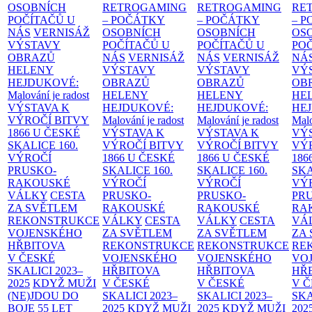
OSOBNÍCH
RETROGAMING
RETROGAMING
RE
POČÍTAČŮ U
– POČÁTKY
– POČÁTKY
– 
NÁS
VERNISÁŽ
OSOBNÍCH
OSOBNÍCH
OS
VÝSTAVY
POČÍTAČŮ U
POČÍTAČŮ U
PO
OBRAZŮ
NÁS
VERNISÁŽ
NÁS
VERNISÁŽ
NÁ
HELENY
VÝSTAVY
VÝSTAVY
VÝ
HEJDUKOVÉ:
OBRAZŮ
OBRAZŮ
OB
Malování je radost
HELENY
HELENY
HE
VÝSTAVA K
HEJDUKOVÉ:
HEJDUKOVÉ:
HE
VÝROČÍ BITVY
Malování je radost
Malování je radost
Malo
1866 U ČESKÉ
VÝSTAVA K
VÝSTAVA K
VÝ
SKALICE
160.
VÝROČÍ BITVY
VÝROČÍ BITVY
VÝ
VÝROČÍ
1866 U ČESKÉ
1866 U ČESKÉ
186
PRUSKO-
SKALICE
160.
SKALICE
160.
SK
RAKOUSKÉ
VÝROČÍ
VÝROČÍ
VÝ
VÁLKY
CESTA
PRUSKO-
PRUSKO-
PR
ZA SVĚTLEM
RAKOUSKÉ
RAKOUSKÉ
RA
REKONSTRUKCE
VÁLKY
CESTA
VÁLKY
CESTA
VÁ
VOJENSKÉHO
ZA SVĚTLEM
ZA SVĚTLEM
ZA
HŘBITOVA
REKONSTRUKCE
REKONSTRUKCE
RE
V ČESKÉ
VOJENSKÉHO
VOJENSKÉHO
VO
SKALICI 2023–
HŘBITOVA
HŘBITOVA
HŘ
2025
KDYŽ MUŽI
V ČESKÉ
V ČESKÉ
V 
(NE)JDOU DO
SKALICI 2023–
SKALICI 2023–
SKA
BOJE
55 LET
2025
KDYŽ MUŽI
2025
KDYŽ MUŽI
202