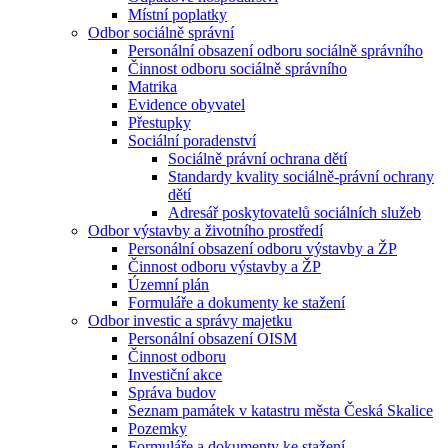
Místní poplatky
Odbor sociálně správní
Personální obsazení odboru sociálně správního
Činnost odboru sociálně správního
Matrika
Evidence obyvatel
Přestupky
Sociální poradenství
Sociálně právní ochrana dětí
Standardy kvality sociálně-právní ochrany
dětí
Adresář poskytovatelů sociálních služeb
Odbor výstavby a životního prostředí
Personální obsazení odboru výstavby a ŽP
Činnost odboru výstavby a ŽP
Územní plán
Formuláře a dokumenty ke stažení
Odbor investic a správy majetku
Personální obsazení OISM
Činnost odboru
Investiční akce
Správa budov
Seznam památek v katastru města Česká Skalice
Pozemky
Formuláře a dokumenty ke stažení