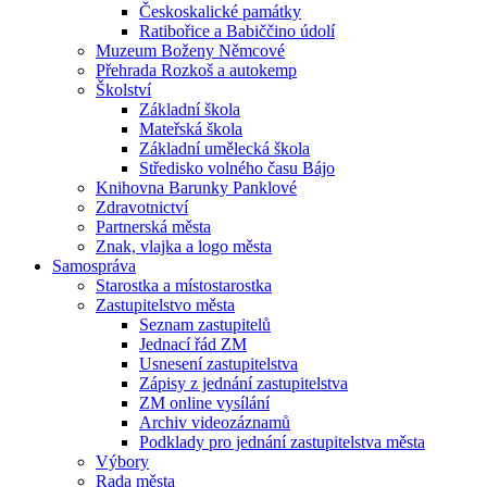
Českoskalické památky
Ratibořice a Babiččino údolí
Muzeum Boženy Němcové
Přehrada Rozkoš a autokemp
Školství
Základní škola
Mateřská škola
Základní umělecká škola
Středisko volného času Bájo
Knihovna Barunky Panklové
Zdravotnictví
Partnerská města
Znak, vlajka a logo města
Samospráva
Starostka a místostarostka
Zastupitelstvo města
Seznam zastupitelů
Jednací řád ZM
Usnesení zastupitelstva
Zápisy z jednání zastupitelstva
ZM online vysílání
Archiv videozáznamů
Podklady pro jednání zastupitelstva města
Výbory
Rada města