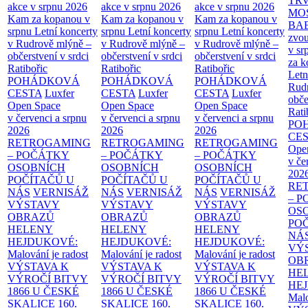
TR
akce v srpnu 2026
akce v srpnu 2026
akce v srpnu 2026
MO
Kam za kopanou v
Kam za kopanou v
Kam za kopanou v
BA
srpnu
Letní koncerty
srpnu
Letní koncerty
srpnu
Letní koncerty
zvou
v Rudrově mlýně –
v Rudrově mlýně –
v Rudrově mlýně –
v sr
občerstvení v srdci
občerstvení v srdci
občerstvení v srdci
za k
Ratibořic
Ratibořic
Ratibořic
Letn
POHÁDKOVÁ
POHÁDKOVÁ
POHÁDKOVÁ
Rud
CESTA
Luxfer
CESTA
Luxfer
CESTA
Luxfer
obče
Open Space
Open Space
Open Space
Rati
v červenci a srpnu
v červenci a srpnu
v červenci a srpnu
PO
2026
2026
2026
CE
RETROGAMING
RETROGAMING
RETROGAMING
Ope
– POČÁTKY
– POČÁTKY
– POČÁTKY
v če
OSOBNÍCH
OSOBNÍCH
OSOBNÍCH
202
POČÍTAČŮ U
POČÍTAČŮ U
POČÍTAČŮ U
RE
NÁS
VERNISÁŽ
NÁS
VERNISÁŽ
NÁS
VERNISÁŽ
– 
VÝSTAVY
VÝSTAVY
VÝSTAVY
OS
OBRAZŮ
OBRAZŮ
OBRAZŮ
PO
HELENY
HELENY
HELENY
NÁ
HEJDUKOVÉ:
HEJDUKOVÉ:
HEJDUKOVÉ:
VÝ
Malování je radost
Malování je radost
Malování je radost
OB
VÝSTAVA K
VÝSTAVA K
VÝSTAVA K
HE
VÝROČÍ BITVY
VÝROČÍ BITVY
VÝROČÍ BITVY
HE
1866 U ČESKÉ
1866 U ČESKÉ
1866 U ČESKÉ
Malo
SKALICE
160.
SKALICE
160.
SKALICE
160.