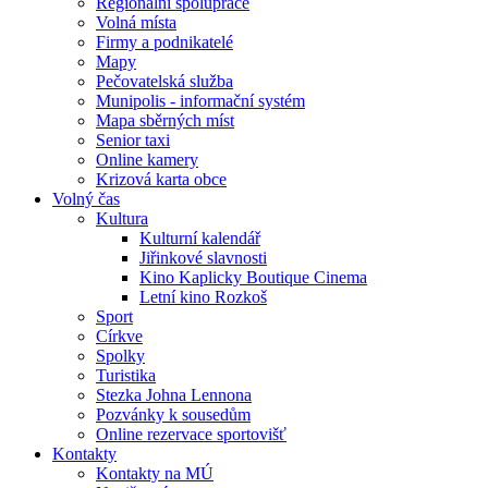
Regionální spolupráce
Volná místa
Firmy a podnikatelé
Mapy
Pečovatelská služba
Munipolis - informační systém
Mapa sběrných míst
Senior taxi
Online kamery
Krizová karta obce
Volný čas
Kultura
Kulturní kalendář
Jiřinkové slavnosti
Kino Kaplicky Boutique Cinema
Letní kino Rozkoš
Sport
Církve
Spolky
Turistika
Stezka Johna Lennona
Pozvánky k sousedům
Online rezervace sportovišť
Kontakty
Kontakty na MÚ