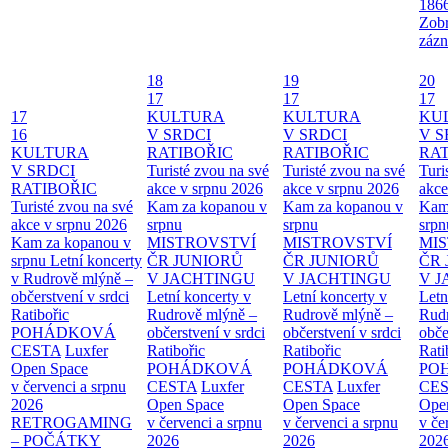
186
Zobr
zázn
18
19
20
17
17
17
17
KULTURA
KULTURA
KU
16
V SRDCI
V SRDCI
V S
KULTURA
RATIBOŘIC
RATIBOŘIC
RAT
V SRDCI
Turisté zvou na své
Turisté zvou na své
Turi
RATIBOŘIC
akce v srpnu 2026
akce v srpnu 2026
akce
Turisté zvou na své
Kam za kopanou v
Kam za kopanou v
Kam
akce v srpnu 2026
srpnu
srpnu
srpn
Kam za kopanou v
MISTROVSTVÍ
MISTROVSTVÍ
MI
srpnu
Letní koncerty
ČR JUNIORŮ
ČR JUNIORŮ
ČR 
v Rudrově mlýně –
V JACHTINGU
V JACHTINGU
V 
občerstvení v srdci
Letní koncerty v
Letní koncerty v
Letn
Ratibořic
Rudrově mlýně –
Rudrově mlýně –
Rud
POHÁDKOVÁ
občerstvení v srdci
občerstvení v srdci
obče
CESTA
Luxfer
Ratibořic
Ratibořic
Rati
Open Space
POHÁDKOVÁ
POHÁDKOVÁ
PO
v červenci a srpnu
CESTA
Luxfer
CESTA
Luxfer
CE
2026
Open Space
Open Space
Ope
RETROGAMING
v červenci a srpnu
v červenci a srpnu
v če
– POČÁTKY
2026
2026
202