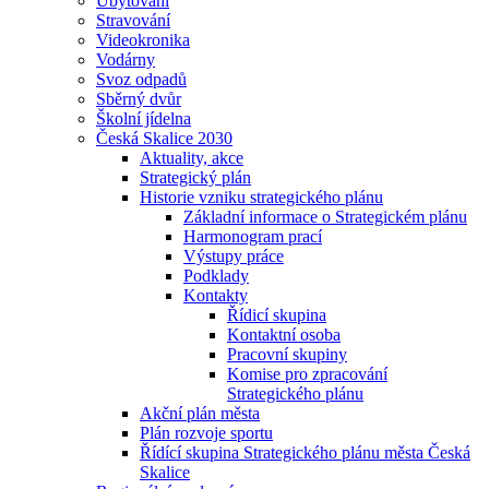
Ubytování
Stravování
Videokronika
Vodárny
Svoz odpadů
Sběrný dvůr
Školní jídelna
Česká Skalice 2030
Aktuality, akce
Strategický plán
Historie vzniku strategického plánu
Základní informace o Strategickém plánu
Harmonogram prací
Výstupy práce
Podklady
Kontakty
Řídicí skupina
Kontaktní osoba
Pracovní skupiny
Komise pro zpracování
Strategického plánu
Akční plán města
Plán rozvoje sportu
Řídící skupina Strategického plánu města Česká
Skalice