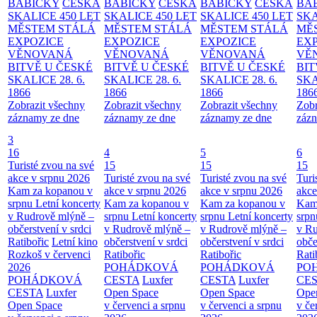
BABIČKY
ČESKÁ
BABIČKY
ČESKÁ
BABIČKY
ČESKÁ
BA
SKALICE 450 LET
SKALICE 450 LET
SKALICE 450 LET
SKA
MĚSTEM
STÁLÁ
MĚSTEM
STÁLÁ
MĚSTEM
STÁLÁ
MĚ
EXPOZICE
EXPOZICE
EXPOZICE
EX
VĚNOVANÁ
VĚNOVANÁ
VĚNOVANÁ
VĚ
BITVĚ U ČESKÉ
BITVĚ U ČESKÉ
BITVĚ U ČESKÉ
BIT
SKALICE 28. 6.
SKALICE 28. 6.
SKALICE 28. 6.
SKA
1866
1866
1866
186
Zobrazit všechny
Zobrazit všechny
Zobrazit všechny
Zobr
záznamy ze dne
záznamy ze dne
záznamy ze dne
zázn
3
16
4
5
6
Turisté zvou na své
15
15
15
akce v srpnu 2026
Turisté zvou na své
Turisté zvou na své
Turi
Kam za kopanou v
akce v srpnu 2026
akce v srpnu 2026
akce
srpnu
Letní koncerty
Kam za kopanou v
Kam za kopanou v
Kam
v Rudrově mlýně –
srpnu
Letní koncerty
srpnu
Letní koncerty
srp
občerstvení v srdci
v Rudrově mlýně –
v Rudrově mlýně –
v Ru
Ratibořic
Letní kino
občerstvení v srdci
občerstvení v srdci
obče
Rozkoš v červenci
Ratibořic
Ratibořic
Rati
2026
POHÁDKOVÁ
POHÁDKOVÁ
PO
POHÁDKOVÁ
CESTA
Luxfer
CESTA
Luxfer
CE
CESTA
Luxfer
Open Space
Open Space
Ope
Open Space
v červenci a srpnu
v červenci a srpnu
v če