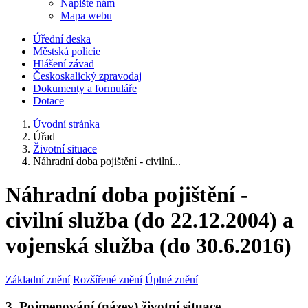
Napište nám
Mapa webu
Úřední deska
Městská policie
Hlášení závad
Českoskalický zpravodaj
Dokumenty a formuláře
Dotace
Úvodní stránka
Úřad
Životní situace
Náhradní doba pojištění - civilní...
Náhradní doba pojištění -
civilní služba (do 22.12.2004) a
vojenská služba (do 30.6.2016)
Základní znění
Rozšířené znění
Úplné znění
3. Pojmenování (název) životní situace