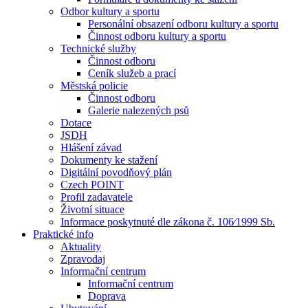
Odbor kultury a sportu
Personální obsazení odboru kultury a sportu
Činnost odboru kultury a sportu
Technické služby
Činnost odboru
Ceník služeb a prací
Městská policie
Činnost odboru
Galerie nalezených psů
Dotace
JSDH
Hlášení závad
Dokumenty ke stažení
Digitální povodňový plán
Czech POINT
Profil zadavatele
Životní situace
Informace poskytnuté dle zákona č. 106⁄1999 Sb.
Praktické info
Aktuality
Zpravodaj
Informační centrum
Informační centrum
Doprava