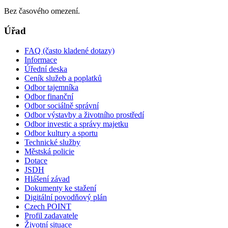
Bez časového omezení.
Úřad
FAQ (často kladené dotazy)
Informace
Úřední deska
Ceník služeb a poplatků
Odbor tajemníka
Odbor finanční
Odbor sociálně správní
Odbor výstavby a životního prostředí
Odbor investic a správy majetku
Odbor kultury a sportu
Technické služby
Městská policie
Dotace
JSDH
Hlášení závad
Dokumenty ke stažení
Digitální povodňový plán
Czech POINT
Profil zadavatele
Životní situace