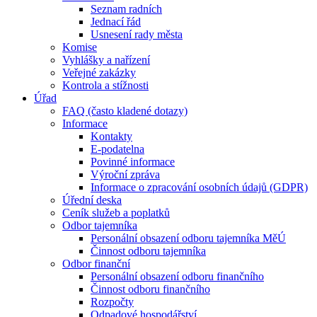
Seznam radních
Jednací řád
Usnesení rady města
Komise
Vyhlášky a nařízení
Veřejné zakázky
Kontrola a stížnosti
Úřad
FAQ (často kladené dotazy)
Informace
Kontakty
E-podatelna
Povinné informace
Výroční zpráva
Informace o zpracování osobních údajů (GDPR)
Úřední deska
Ceník služeb a poplatků
Odbor tajemníka
Personální obsazení odboru tajemníka MěÚ
Činnost odboru tajemníka
Odbor finanční
Personální obsazení odboru finančního
Činnost odboru finančního
Rozpočty
Odpadové hospodářství