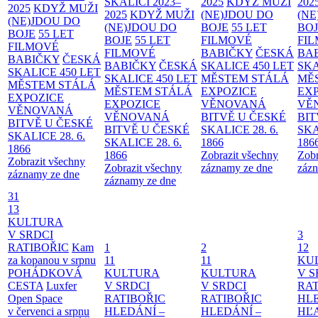
SKALICI 2023–
2025
KDYŽ MUŽI
202
2025
KDYŽ MUŽI
2025
KDYŽ MUŽI
(NE)JDOU DO
(NE
(NE)JDOU DO
(NE)JDOU DO
BOJE
55 LET
BO
BOJE
55 LET
BOJE
55 LET
FILMOVÉ
FI
FILMOVÉ
FILMOVÉ
BABIČKY
ČESKÁ
BA
BABIČKY
ČESKÁ
BABIČKY
ČESKÁ
SKALICE 450 LET
SKA
SKALICE 450 LET
SKALICE 450 LET
MĚSTEM
STÁLÁ
MĚ
MĚSTEM
STÁLÁ
MĚSTEM
STÁLÁ
EXPOZICE
EX
EXPOZICE
EXPOZICE
VĚNOVANÁ
VĚ
VĚNOVANÁ
VĚNOVANÁ
BITVĚ U ČESKÉ
BIT
BITVĚ U ČESKÉ
BITVĚ U ČESKÉ
SKALICE 28. 6.
SKA
SKALICE 28. 6.
SKALICE 28. 6.
1866
186
1866
1866
Zobrazit všechny
Zobr
Zobrazit všechny
Zobrazit všechny
záznamy ze dne
zázn
záznamy ze dne
záznamy ze dne
31
13
KULTURA
V SRDCI
3
RATIBOŘIC
Kam
1
2
12
za kopanou v srpnu
11
11
KU
POHÁDKOVÁ
KULTURA
KULTURA
V S
CESTA
Luxfer
V SRDCI
V SRDCI
RAT
Open Space
RATIBOŘIC
RATIBOŘIC
HLE
v červenci a srpnu
HLEDÁNÍ –
HLEDÁNÍ –
HĽ