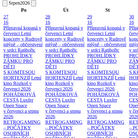
Srpen
2026
Po
Út
St
27
28
29
30
16
16
16
16
Přípravná kopaná v
Přípravná kopaná v
Přípravná kopaná v
Příp
červenci
Letní
červenci
Letní
červenci
Letní
červ
koncerty v Rudrově
koncerty v Rudrově
koncerty v Rudrově
konc
mlýně – občerstvení
mlýně – občerstvení
mlýně – občerstvení
mlýn
v srdci Ratibořic
v srdci Ratibořic
v srdci Ratibořic
v sr
PROHLÍDKY
PROHLÍDKY
PROHLÍDKY
PR
ZÁMKU PRO
ZÁMKU PRO
ZÁMKU PRO
ZÁ
DĚTI
DĚTI
DĚTI
DĚT
S KOMTESOU
S KOMTESOU
S KOMTESOU
S 
HORTENZIÍ
Letní
HORTENZIÍ
Letní
HORTENZIÍ
Letní
HOR
kino Rozkoš v
kino Rozkoš v
kino Rozkoš v
kino
červenci 2026
červenci 2026
červenci 2026
červ
POHÁDKOVÁ
POHÁDKOVÁ
POHÁDKOVÁ
PO
CESTA
Luxfer
CESTA
Luxfer
CESTA
Luxfer
CE
Open Space
Open Space
Open Space
Ope
v červenci a srpnu
v červenci a srpnu
v červenci a srpnu
v če
2026
2026
2026
202
RETROGAMING
RETROGAMING
RETROGAMING
RE
– POČÁTKY
– POČÁTKY
– POČÁTKY
– 
OSOBNÍCH
OSOBNÍCH
OSOBNÍCH
OS