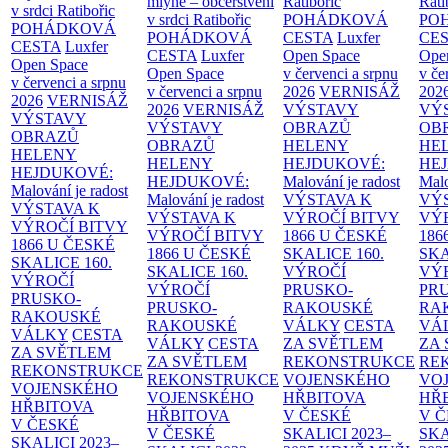
mlýně – občerstvení
Ratibořic
Rati
v srdci Ratibořic
v srdci Ratibořic
POHÁDKOVÁ
PO
POHÁDKOVÁ
POHÁDKOVÁ
CESTA
Luxfer
CE
CESTA
Luxfer
CESTA
Luxfer
Open Space
Ope
Open Space
Open Space
v červenci a srpnu
v če
v červenci a srpnu
v červenci a srpnu
2026
VERNISÁŽ
202
2026
VERNISÁŽ
2026
VERNISÁŽ
VÝSTAVY
VÝ
VÝSTAVY
VÝSTAVY
OBRAZŮ
OB
OBRAZŮ
OBRAZŮ
HELENY
HE
HELENY
HELENY
HEJDUKOVÉ:
HE
HEJDUKOVÉ:
HEJDUKOVÉ:
Malování je radost
Malo
Malování je radost
Malování je radost
VÝSTAVA K
VÝ
VÝSTAVA K
VÝSTAVA K
VÝROČÍ BITVY
VÝ
VÝROČÍ BITVY
VÝROČÍ BITVY
1866 U ČESKÉ
186
1866 U ČESKÉ
1866 U ČESKÉ
SKALICE
160.
SK
SKALICE
160.
SKALICE
160.
VÝROČÍ
VÝ
VÝROČÍ
VÝROČÍ
PRUSKO-
PR
PRUSKO-
PRUSKO-
RAKOUSKÉ
RA
RAKOUSKÉ
RAKOUSKÉ
VÁLKY
CESTA
VÁ
VÁLKY
CESTA
VÁLKY
CESTA
ZA SVĚTLEM
ZA
ZA SVĚTLEM
ZA SVĚTLEM
REKONSTRUKCE
RE
REKONSTRUKCE
REKONSTRUKCE
VOJENSKÉHO
VO
VOJENSKÉHO
VOJENSKÉHO
HŘBITOVA
HŘ
HŘBITOVA
HŘBITOVA
V ČESKÉ
V 
V ČESKÉ
V ČESKÉ
SKALICI 2023–
SKA
SKALICI 2023–