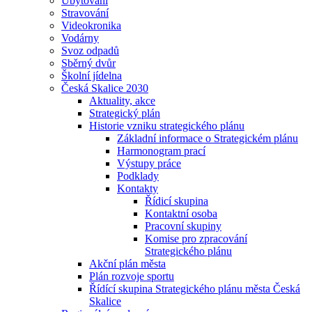
Ubytování
Stravování
Videokronika
Vodárny
Svoz odpadů
Sběrný dvůr
Školní jídelna
Česká Skalice 2030
Aktuality, akce
Strategický plán
Historie vzniku strategického plánu
Základní informace o Strategickém plánu
Harmonogram prací
Výstupy práce
Podklady
Kontakty
Řídicí skupina
Kontaktní osoba
Pracovní skupiny
Komise pro zpracování
Strategického plánu
Akční plán města
Plán rozvoje sportu
Řídící skupina Strategického plánu města Česká
Skalice