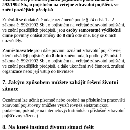
592/1992 Sb., o pojistném na veřejné zdravotní pojištění, ve
znění pozdějších předpisů
Změní-li se dodatečně údaje oznámené podle § 24 odst. 1 a 2
zákona č. 592/1992 Sb., o pojistném na veřejné zdravotní pojištění,
ve znění pozdějších předpisů, jsou
osoby samostatně výdělečně
činné
povinny ohlásit změny
do 8 dnů
ode dne, kdy se o nich
dozvěděly.
Zaměstnavatelé
jsou dále povinni oznámit zdravotní pojišťovně,
které odvádějí pojistné,
do 8 dnů
změnu údajů podle § 25 odst. 1
zákona č. 592/1992 Sb., o pojistném na veřejné zdravotní pojištění,
ve znění pozdějších předpisů, a dále ukončení své činnosti, zrušení
organizace nebo její vstup do likvidace.
7. Jakým způsobem můžete zahájit řešení životní
situace
Oznámení lze učinit písemně nebo osobně na příslušném pracovišti
zdravotní pojišťovny (můžete využít rovněž elektronickou
podatelnu, pokud je na internetových stránkách příslušné zdravotní
pojišťovny zřízena).
8. Na které instituci životní situaci řešit