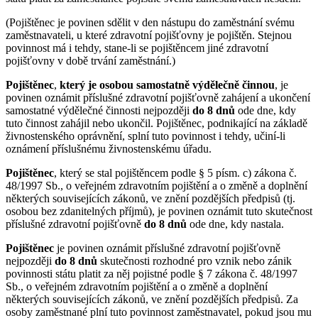
(Pojištěnec je povinen sdělit v den nástupu do zaměstnání svému
zaměstnavateli, u které zdravotní pojišťovny je pojištěn. Stejnou
povinnost má i tehdy, stane-li se pojištěncem jiné zdravotní
pojišťovny v době trvání zaměstnání.)
Pojištěnec
,
který je osobou samostatně výdělečně činnou
, je
povinen oznámit příslušné zdravotní pojišťovně zahájení a ukončení
samostatné výdělečné činnosti nejpozději
do 8 dnů
ode dne, kdy
tuto činnost zahájil nebo ukončil. Pojištěnec, podnikající na základě
živnostenského oprávnění, splní tuto povinnost i tehdy, učiní-li
oznámení příslušnému živnostenskému úřadu.
Pojištěnec
, který se stal pojištěncem podle § 5 písm. c) zákona č.
48/1997 Sb., o veřejném zdravotním pojištění a o změně a doplnění
některých souvisejících zákonů, ve znění pozdějších předpisů (tj.
osobou bez zdanitelných příjmů), je povinen oznámit tuto skutečnost
příslušné zdravotní pojišťovně
do 8 dnů
ode dne, kdy nastala.
Pojištěnec
je povinen oznámit příslušné zdravotní pojišťovně
nejpozději
do 8 dnů
skutečnosti rozhodné pro vznik nebo zánik
povinnosti státu platit za něj pojistné podle § 7 zákona č. 48/1997
Sb., o veřejném zdravotním pojištění a o změně a doplnění
některých souvisejících zákonů, ve znění pozdějších předpisů. Za
osoby zaměstnané plní tuto povinnost zaměstnavatel, pokud jsou mu