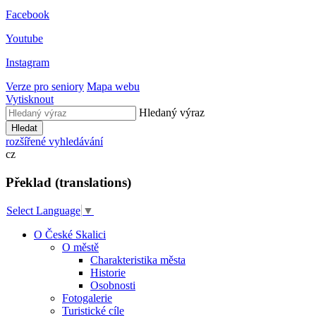
Facebook
Youtube
Instagram
Verze pro seniory
Mapa webu
Vytisknout
Hledaný výraz
Hledat
rozšířené vyhledávání
cz
Překlad (translations)
Select Language
▼
O České Skalici
O městě
Charakteristika města
Historie
Osobnosti
Fotogalerie
Turistické cíle