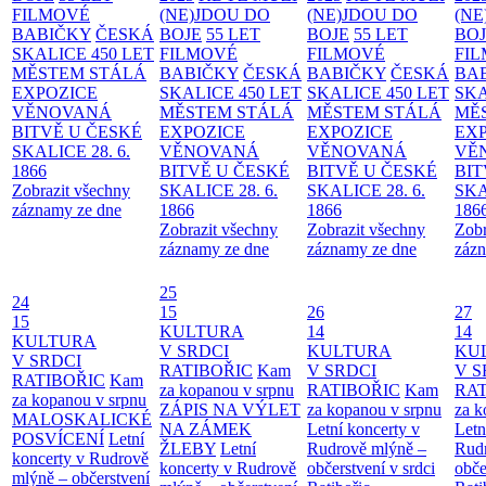
FILMOVÉ
(NE)JDOU DO
(NE)JDOU DO
(NE
BABIČKY
ČESKÁ
BOJE
55 LET
BOJE
55 LET
BO
SKALICE 450 LET
FILMOVÉ
FILMOVÉ
FI
MĚSTEM
STÁLÁ
BABIČKY
ČESKÁ
BABIČKY
ČESKÁ
BA
EXPOZICE
SKALICE 450 LET
SKALICE 450 LET
SKA
VĚNOVANÁ
MĚSTEM
STÁLÁ
MĚSTEM
STÁLÁ
MĚ
BITVĚ U ČESKÉ
EXPOZICE
EXPOZICE
EX
SKALICE 28. 6.
VĚNOVANÁ
VĚNOVANÁ
VĚ
1866
BITVĚ U ČESKÉ
BITVĚ U ČESKÉ
BIT
Zobrazit všechny
SKALICE 28. 6.
SKALICE 28. 6.
SKA
záznamy ze dne
1866
1866
186
Zobrazit všechny
Zobrazit všechny
Zobr
záznamy ze dne
záznamy ze dne
zázn
25
24
15
26
27
15
KULTURA
14
14
KULTURA
V SRDCI
KULTURA
KU
V SRDCI
RATIBOŘIC
Kam
V SRDCI
V S
RATIBOŘIC
Kam
za kopanou v srpnu
RATIBOŘIC
Kam
RAT
za kopanou v srpnu
ZÁPIS NA VÝLET
za kopanou v srpnu
za k
MALOSKALICKÉ
NA ZÁMEK
Letní koncerty v
Letn
POSVÍCENÍ
Letní
ŽLEBY
Letní
Rudrově mlýně –
Rud
koncerty v Rudrově
koncerty v Rudrově
občerstvení v srdci
obče
mlýně – občerstvení