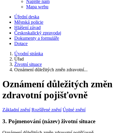
Napište nám
Mapa webu
Úřední deska
Městská policie
Hlášení závad
Českoskalický zpravodaj
Dokumenty a formuláře
Dotace
Úvodní stránka
Úřad
Životní situace
Oznámení důležitých změn zdravotní...
Oznámení důležitých změn
zdravotní pojišťovně
Základní znění
Rozšířené znění
Úplné znění
3. Pojmenování (název) životní situace
Oznámení důležitých změn zdravotní pojišťovně