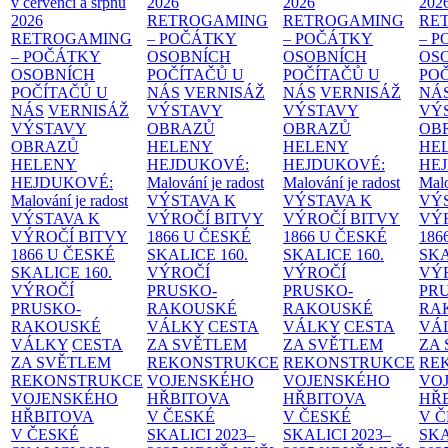
v červenci a srpnu
2026
2026
202
2026
RETROGAMING
RETROGAMING
RE
RETROGAMING
– POČÁTKY
– POČÁTKY
– 
– POČÁTKY
OSOBNÍCH
OSOBNÍCH
OS
OSOBNÍCH
POČÍTAČŮ U
POČÍTAČŮ U
PO
POČÍTAČŮ U
NÁS
VERNISÁŽ
NÁS
VERNISÁŽ
NÁ
NÁS
VERNISÁŽ
VÝSTAVY
VÝSTAVY
VÝ
VÝSTAVY
OBRAZŮ
OBRAZŮ
OB
OBRAZŮ
HELENY
HELENY
HE
HELENY
HEJDUKOVÉ:
HEJDUKOVÉ:
HE
HEJDUKOVÉ:
Malování je radost
Malování je radost
Malo
Malování je radost
VÝSTAVA K
VÝSTAVA K
VÝ
VÝSTAVA K
VÝROČÍ BITVY
VÝROČÍ BITVY
VÝ
VÝROČÍ BITVY
1866 U ČESKÉ
1866 U ČESKÉ
186
1866 U ČESKÉ
SKALICE
160.
SKALICE
160.
SK
SKALICE
160.
VÝROČÍ
VÝROČÍ
VÝ
VÝROČÍ
PRUSKO-
PRUSKO-
PR
PRUSKO-
RAKOUSKÉ
RAKOUSKÉ
RA
RAKOUSKÉ
VÁLKY
CESTA
VÁLKY
CESTA
VÁ
VÁLKY
CESTA
ZA SVĚTLEM
ZA SVĚTLEM
ZA
ZA SVĚTLEM
REKONSTRUKCE
REKONSTRUKCE
RE
REKONSTRUKCE
VOJENSKÉHO
VOJENSKÉHO
VO
VOJENSKÉHO
HŘBITOVA
HŘBITOVA
HŘ
HŘBITOVA
V ČESKÉ
V ČESKÉ
V 
V ČESKÉ
SKALICI 2023–
SKALICI 2023–
SKA