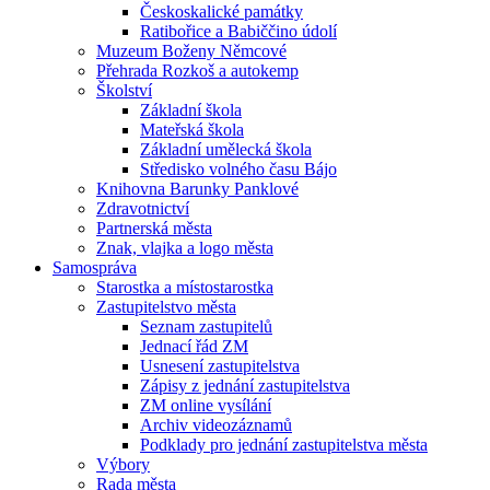
Českoskalické památky
Ratibořice a Babiččino údolí
Muzeum Boženy Němcové
Přehrada Rozkoš a autokemp
Školství
Základní škola
Mateřská škola
Základní umělecká škola
Středisko volného času Bájo
Knihovna Barunky Panklové
Zdravotnictví
Partnerská města
Znak, vlajka a logo města
Samospráva
Starostka a místostarostka
Zastupitelstvo města
Seznam zastupitelů
Jednací řád ZM
Usnesení zastupitelstva
Zápisy z jednání zastupitelstva
ZM online vysílání
Archiv videozáznamů
Podklady pro jednání zastupitelstva města
Výbory
Rada města