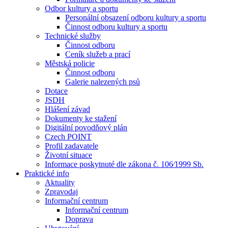
Odbor kultury a sportu
Personální obsazení odboru kultury a sportu
Činnost odboru kultury a sportu
Technické služby
Činnost odboru
Ceník služeb a prací
Městská policie
Činnost odboru
Galerie nalezených psů
Dotace
JSDH
Hlášení závad
Dokumenty ke stažení
Digitální povodňový plán
Czech POINT
Profil zadavatele
Životní situace
Informace poskytnuté dle zákona č. 106⁄1999 Sb.
Praktické info
Aktuality
Zpravodaj
Informační centrum
Informační centrum
Doprava