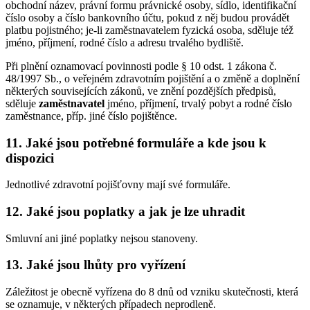
obchodní název, právní formu právnické osoby, sídlo, identifikační
číslo osoby a číslo bankovního účtu, pokud z něj budou provádět
platbu pojistného; je-li zaměstnavatelem fyzická osoba, sděluje též
jméno, příjmení, rodné číslo a adresu trvalého bydliště.
Při plnění oznamovací povinnosti podle § 10 odst. 1 zákona č.
48/1997 Sb., o veřejném zdravotním pojištění a o změně a doplnění
některých souvisejících zákonů, ve znění pozdějších předpisů,
sděluje
zaměstnavatel
jméno, příjmení, trvalý pobyt a rodné číslo
zaměstnance, příp. jiné číslo pojištěnce.
11. Jaké jsou potřebné formuláře a kde jsou k
dispozici
Jednotlivé zdravotní pojišťovny mají své formuláře.
12. Jaké jsou poplatky a jak je lze uhradit
Smluvní ani jiné poplatky nejsou stanoveny.
13. Jaké jsou lhůty pro vyřízení
Záležitost je obecně vyřízena do 8 dnů od vzniku skutečnosti, která
se oznamuje, v některých případech neprodleně.