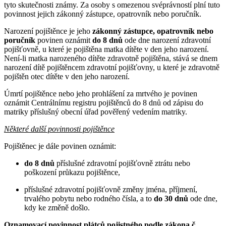
tyto skutečnosti známy. Za osoby s omezenou svéprávností plní tuto
povinnost jejich zákonný zástupce, opatrovník nebo poručník.
Narození pojištěnce je jeho
zákonný zástupce, opatrovník nebo
poručník
povinen oznámit
do 8 dnů
ode dne narození zdravotní
pojišťovně, u které je pojištěna matka dítěte v den jeho narození.
Není-li matka narozeného dítěte zdravotně pojištěna, stává se dnem
narození dítě pojištěncem zdravotní pojišťovny, u které je zdravotně
pojištěn otec dítěte v den jeho narození.
Úmrtí pojištěnce nebo jeho prohlášení za mrtvého je povinen
oznámit Centrálnímu registru pojištěnců do 8 dnů od zápisu do
matriky příslušný obecní úřad pověřený vedením matriky.
Některé další povinnosti pojištěnce
Pojištěnec je dále povinen oznámit:
do 8 dnů
příslušné zdravotní pojišťovně ztrátu nebo
poškození průkazu pojištěnce,
příslušné zdravotní pojišťovně změny jména, příjmení,
trvalého pobytu nebo rodného čísla, a to
do 30 dnů
ode dne,
kdy ke změně došlo.
Oznamovací povinnost plátců pojistného podle zákona č.