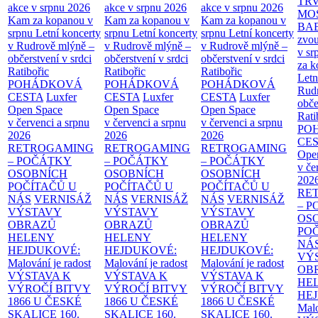
TR
akce v srpnu 2026
akce v srpnu 2026
akce v srpnu 2026
MO
Kam za kopanou v
Kam za kopanou v
Kam za kopanou v
BA
srpnu
Letní koncerty
srpnu
Letní koncerty
srpnu
Letní koncerty
zvou
v Rudrově mlýně –
v Rudrově mlýně –
v Rudrově mlýně –
v sr
občerstvení v srdci
občerstvení v srdci
občerstvení v srdci
za k
Ratibořic
Ratibořic
Ratibořic
Letn
POHÁDKOVÁ
POHÁDKOVÁ
POHÁDKOVÁ
Rud
CESTA
Luxfer
CESTA
Luxfer
CESTA
Luxfer
obče
Open Space
Open Space
Open Space
Rati
v červenci a srpnu
v červenci a srpnu
v červenci a srpnu
PO
2026
2026
2026
CE
RETROGAMING
RETROGAMING
RETROGAMING
Ope
– POČÁTKY
– POČÁTKY
– POČÁTKY
v če
OSOBNÍCH
OSOBNÍCH
OSOBNÍCH
202
POČÍTAČŮ U
POČÍTAČŮ U
POČÍTAČŮ U
RE
NÁS
VERNISÁŽ
NÁS
VERNISÁŽ
NÁS
VERNISÁŽ
– 
VÝSTAVY
VÝSTAVY
VÝSTAVY
OS
OBRAZŮ
OBRAZŮ
OBRAZŮ
PO
HELENY
HELENY
HELENY
NÁ
HEJDUKOVÉ:
HEJDUKOVÉ:
HEJDUKOVÉ:
VÝ
Malování je radost
Malování je radost
Malování je radost
OB
VÝSTAVA K
VÝSTAVA K
VÝSTAVA K
HE
VÝROČÍ BITVY
VÝROČÍ BITVY
VÝROČÍ BITVY
HE
1866 U ČESKÉ
1866 U ČESKÉ
1866 U ČESKÉ
Malo
SKALICE
160.
SKALICE
160.
SKALICE
160.