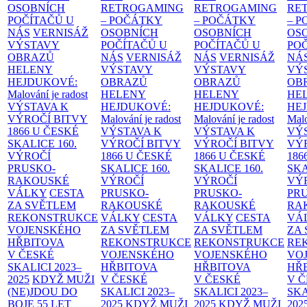
OSOBNÍCH
RETROGAMING
RETROGAMING
RE
POČÍTAČŮ U
– POČÁTKY
– POČÁTKY
– 
NÁS
VERNISÁŽ
OSOBNÍCH
OSOBNÍCH
OS
VÝSTAVY
POČÍTAČŮ U
POČÍTAČŮ U
PO
OBRAZŮ
NÁS
VERNISÁŽ
NÁS
VERNISÁŽ
NÁ
HELENY
VÝSTAVY
VÝSTAVY
VÝ
HEJDUKOVÉ:
OBRAZŮ
OBRAZŮ
OB
Malování je radost
HELENY
HELENY
HE
VÝSTAVA K
HEJDUKOVÉ:
HEJDUKOVÉ:
HE
VÝROČÍ BITVY
Malování je radost
Malování je radost
Malo
1866 U ČESKÉ
VÝSTAVA K
VÝSTAVA K
VÝ
SKALICE
160.
VÝROČÍ BITVY
VÝROČÍ BITVY
VÝ
VÝROČÍ
1866 U ČESKÉ
1866 U ČESKÉ
186
PRUSKO-
SKALICE
160.
SKALICE
160.
SK
RAKOUSKÉ
VÝROČÍ
VÝROČÍ
VÝ
VÁLKY
CESTA
PRUSKO-
PRUSKO-
PR
ZA SVĚTLEM
RAKOUSKÉ
RAKOUSKÉ
RA
REKONSTRUKCE
VÁLKY
CESTA
VÁLKY
CESTA
VÁ
VOJENSKÉHO
ZA SVĚTLEM
ZA SVĚTLEM
ZA
HŘBITOVA
REKONSTRUKCE
REKONSTRUKCE
RE
V ČESKÉ
VOJENSKÉHO
VOJENSKÉHO
VO
SKALICI 2023–
HŘBITOVA
HŘBITOVA
HŘ
2025
KDYŽ MUŽI
V ČESKÉ
V ČESKÉ
V 
(NE)JDOU DO
SKALICI 2023–
SKALICI 2023–
SKA
BOJE
55 LET
2025
KDYŽ MUŽI
2025
KDYŽ MUŽI
202