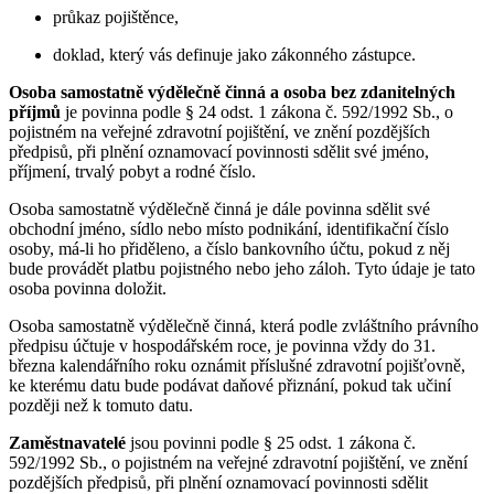
průkaz pojištěnce,
doklad, který vás definuje jako zákonného zástupce.
Osoba samostatně výdělečně činná a osoba bez zdanitelných
příjmů
je povinna podle § 24 odst. 1 zákona č. 592/1992 Sb., o
pojistném na veřejné zdravotní pojištění, ve znění pozdějších
předpisů, při plnění oznamovací povinnosti sdělit své jméno,
příjmení, trvalý pobyt a rodné číslo.
Osoba samostatně výdělečně činná je dále povinna sdělit své
obchodní jméno, sídlo nebo místo podnikání, identifikační číslo
osoby, má-li ho přiděleno, a číslo bankovního účtu, pokud z něj
bude provádět platbu pojistného nebo jeho záloh. Tyto údaje je tato
osoba povinna doložit.
Osoba samostatně výdělečně činná, která podle zvláštního právního
předpisu účtuje v hospodářském roce, je povinna vždy do 31.
března kalendářního roku oznámit příslušné zdravotní pojišťovně,
ke kterému datu bude podávat daňové přiznání, pokud tak učiní
později než k tomuto datu.
Zaměstnavatelé
jsou povinni podle § 25 odst. 1 zákona č.
592/1992 Sb., o pojistném na veřejné zdravotní pojištění, ve znění
pozdějších předpisů, při plnění oznamovací povinnosti sdělit