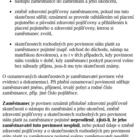
nástupu zaměstnance do zaměstnání a jeho ukončení,
změně zdravotní pojišťovny zaměstnancem, pokud mu tuto
skutečnost sdělil; oznámení se provede odhlášením od placení
pojistného u původní zdravotní pojišťovny a přihlášením k
placení pojistného u zdravotní pojišťovny, kterou si
zaměstnanec zvolil,
skutečnostech rozhodných pro povinnost státu platit za
zaměstnance pojistné (např. odchod do důchodu, nástup na
mateřskou dovolenou), a to i v těch případech, kdy povinnost
státu vznikla v době, kdy zaměstnanci poskytl pracovní volno
bez náhrady příjmu, jsou-li mu tyto skutečnosti známy.
O oznamovaných skutečnostech je zaměstnavatel povinen vést
evidenci a dokumentaci. Při plnění oznamovací povinnosti sděluje
zaměstnavatel jméno, příjmení, trvalý pobyt a rodné číslo
zaměstnance, příp. jiné číslo pojištěnce.
Zaměstnanec
je povinen oznámit příslušné zdravotní pojišťovně
skutečnosti o nástupu do zaměstnání a jeho ukončení, změně
zdravotní pojišťovny a skutečnostech rozhodných pro povinnost
státu platit za zaměstnance pojistné
neprodleně
,
zjistí-li
,
že jeho
zaměstnavatel tuto povinnost nesplnil
, nebo pokud údaje o změně
zdravotní pojišťovny a o skutečnostech rozhodných pro povinnost
státu platit za zaměstnance pojistné svému zaměstnavateli nesdělil.