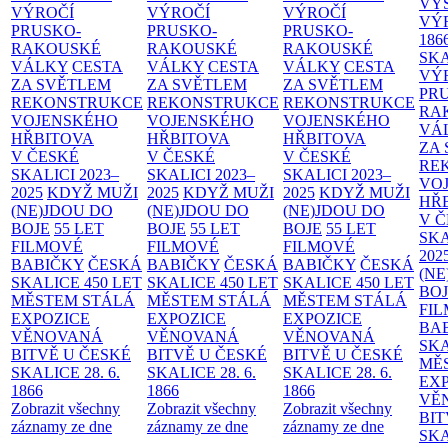
VÝ
VÝROČÍ
VÝROČÍ
VÝROČÍ
VÝ
PRUSKO-
PRUSKO-
PRUSKO-
186
RAKOUSKÉ
RAKOUSKÉ
RAKOUSKÉ
SK
VÁLKY
CESTA
VÁLKY
CESTA
VÁLKY
CESTA
VÝ
ZA SVĚTLEM
ZA SVĚTLEM
ZA SVĚTLEM
PR
REKONSTRUKCE
REKONSTRUKCE
REKONSTRUKCE
RA
VOJENSKÉHO
VOJENSKÉHO
VOJENSKÉHO
VÁ
HŘBITOVA
HŘBITOVA
HŘBITOVA
ZA
V ČESKÉ
V ČESKÉ
V ČESKÉ
RE
SKALICI 2023–
SKALICI 2023–
SKALICI 2023–
VO
2025
KDYŽ MUŽI
2025
KDYŽ MUŽI
2025
KDYŽ MUŽI
HŘ
(NE)JDOU DO
(NE)JDOU DO
(NE)JDOU DO
V 
BOJE
55 LET
BOJE
55 LET
BOJE
55 LET
SKA
FILMOVÉ
FILMOVÉ
FILMOVÉ
202
BABIČKY
ČESKÁ
BABIČKY
ČESKÁ
BABIČKY
ČESKÁ
(NE
SKALICE 450 LET
SKALICE 450 LET
SKALICE 450 LET
BO
MĚSTEM
STÁLÁ
MĚSTEM
STÁLÁ
MĚSTEM
STÁLÁ
FI
EXPOZICE
EXPOZICE
EXPOZICE
BA
VĚNOVANÁ
VĚNOVANÁ
VĚNOVANÁ
SKA
BITVĚ U ČESKÉ
BITVĚ U ČESKÉ
BITVĚ U ČESKÉ
MĚ
SKALICE 28. 6.
SKALICE 28. 6.
SKALICE 28. 6.
EX
1866
1866
1866
VĚ
Zobrazit všechny
Zobrazit všechny
Zobrazit všechny
BIT
záznamy ze dne
záznamy ze dne
záznamy ze dne
SKA