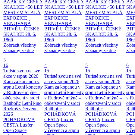
BABIČKY
ČESKÁ
BABIČKY
ČESKÁ
BABIČKY
ČESKÁ
BA
SKALICE 450 LET
SKALICE 450 LET
SKALICE 450 LET
SKA
MĚSTEM
STÁLÁ
MĚSTEM
STÁLÁ
MĚSTEM
STÁLÁ
MĚ
EXPOZICE
EXPOZICE
EXPOZICE
EX
VĚNOVANÁ
VĚNOVANÁ
VĚNOVANÁ
VĚ
BITVĚ U ČESKÉ
BITVĚ U ČESKÉ
BITVĚ U ČESKÉ
BIT
SKALICE 28. 6.
SKALICE 28. 6.
SKALICE 28. 6.
SKA
1866
1866
1866
186
Zobrazit všechny
Zobrazit všechny
Zobrazit všechny
Zobr
záznamy ze dne
záznamy ze dne
záznamy ze dne
zázn
3
16
4
5
6
Turisté zvou na své
15
15
15
akce v srpnu 2026
Turisté zvou na své
Turisté zvou na své
Turi
Kam za kopanou v
akce v srpnu 2026
akce v srpnu 2026
akce
srpnu
Letní koncerty
Kam za kopanou v
Kam za kopanou v
Kam
v Rudrově mlýně –
srpnu
Letní koncerty
srpnu
Letní koncerty
srp
občerstvení v srdci
v Rudrově mlýně –
v Rudrově mlýně –
v Ru
Ratibořic
Letní kino
občerstvení v srdci
občerstvení v srdci
obče
Rozkoš v červenci
Ratibořic
Ratibořic
Rati
2026
POHÁDKOVÁ
POHÁDKOVÁ
PO
POHÁDKOVÁ
CESTA
Luxfer
CESTA
Luxfer
CE
CESTA
Luxfer
Open Space
Open Space
Ope
Open Space
v červenci a srpnu
v červenci a srpnu
v če