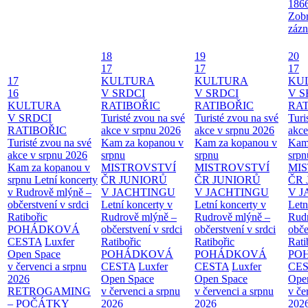
186
Zobr
zázn
18
19
20
17
17
17
17
KULTURA
KULTURA
KU
16
V SRDCI
V SRDCI
V S
KULTURA
RATIBOŘIC
RATIBOŘIC
RAT
V SRDCI
Turisté zvou na své
Turisté zvou na své
Turi
RATIBOŘIC
akce v srpnu 2026
akce v srpnu 2026
akce
Turisté zvou na své
Kam za kopanou v
Kam za kopanou v
Kam
akce v srpnu 2026
srpnu
srpnu
srpn
Kam za kopanou v
MISTROVSTVÍ
MISTROVSTVÍ
MI
srpnu
Letní koncerty
ČR JUNIORŮ
ČR JUNIORŮ
ČR 
v Rudrově mlýně –
V JACHTINGU
V JACHTINGU
V 
občerstvení v srdci
Letní koncerty v
Letní koncerty v
Letn
Ratibořic
Rudrově mlýně –
Rudrově mlýně –
Rud
POHÁDKOVÁ
občerstvení v srdci
občerstvení v srdci
obče
CESTA
Luxfer
Ratibořic
Ratibořic
Rati
Open Space
POHÁDKOVÁ
POHÁDKOVÁ
PO
v červenci a srpnu
CESTA
Luxfer
CESTA
Luxfer
CE
2026
Open Space
Open Space
Ope
RETROGAMING
v červenci a srpnu
v červenci a srpnu
v če
– POČÁTKY
2026
2026
202