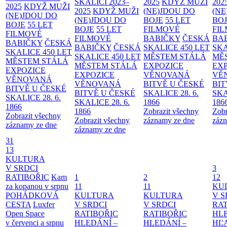
SKALICI 2023–
2025
KDYŽ MUŽI
202
2025
KDYŽ MUŽI
2025
KDYŽ MUŽI
(NE)JDOU DO
(NE
(NE)JDOU DO
(NE)JDOU DO
BOJE
55 LET
BO
BOJE
55 LET
BOJE
55 LET
FILMOVÉ
FI
FILMOVÉ
FILMOVÉ
BABIČKY
ČESKÁ
BA
BABIČKY
ČESKÁ
BABIČKY
ČESKÁ
SKALICE 450 LET
SKA
SKALICE 450 LET
SKALICE 450 LET
MĚSTEM
STÁLÁ
MĚ
MĚSTEM
STÁLÁ
MĚSTEM
STÁLÁ
EXPOZICE
EX
EXPOZICE
EXPOZICE
VĚNOVANÁ
VĚ
VĚNOVANÁ
VĚNOVANÁ
BITVĚ U ČESKÉ
BIT
BITVĚ U ČESKÉ
BITVĚ U ČESKÉ
SKALICE 28. 6.
SKA
SKALICE 28. 6.
SKALICE 28. 6.
1866
186
1866
1866
Zobrazit všechny
Zobr
Zobrazit všechny
Zobrazit všechny
záznamy ze dne
zázn
záznamy ze dne
záznamy ze dne
31
13
KULTURA
V SRDCI
3
RATIBOŘIC
Kam
1
2
12
za kopanou v srpnu
11
11
KU
POHÁDKOVÁ
KULTURA
KULTURA
V S
CESTA
Luxfer
V SRDCI
V SRDCI
RAT
Open Space
RATIBOŘIC
RATIBOŘIC
HLE
v červenci a srpnu
HLEDÁNÍ –
HLEDÁNÍ –
HĽ