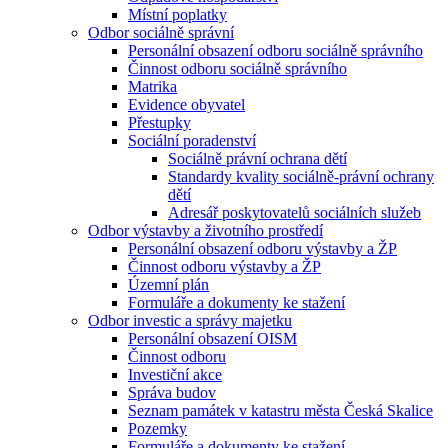
Místní poplatky
Odbor sociálně správní
Personální obsazení odboru sociálně správního
Činnost odboru sociálně správního
Matrika
Evidence obyvatel
Přestupky
Sociální poradenství
Sociálně právní ochrana dětí
Standardy kvality sociálně-právní ochrany
dětí
Adresář poskytovatelů sociálních služeb
Odbor výstavby a životního prostředí
Personální obsazení odboru výstavby a ŽP
Činnost odboru výstavby a ŽP
Územní plán
Formuláře a dokumenty ke stažení
Odbor investic a správy majetku
Personální obsazení OISM
Činnost odboru
Investiční akce
Správa budov
Seznam památek v katastru města Česká Skalice
Pozemky
Formuláře a dokumenty ke stažení