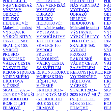
POČÍTAČŮ U
POČÍTAČŮ U
POČÍTAČŮ U
PO
NÁS
VERNISÁŽ
NÁS
VERNISÁŽ
NÁS
VERNISÁŽ
NÁ
VÝSTAVY
VÝSTAVY
VÝSTAVY
VÝ
OBRAZŮ
OBRAZŮ
OBRAZŮ
OB
HELENY
HELENY
HELENY
HE
HEJDUKOVÉ:
HEJDUKOVÉ:
HEJDUKOVÉ:
HE
Malování je radost
Malování je radost
Malování je radost
Malo
VÝSTAVA K
VÝSTAVA K
VÝSTAVA K
VÝ
VÝROČÍ BITVY
VÝROČÍ BITVY
VÝROČÍ BITVY
VÝ
1866 U ČESKÉ
1866 U ČESKÉ
1866 U ČESKÉ
186
SKALICE
160.
SKALICE
160.
SKALICE
160.
SK
VÝROČÍ
VÝROČÍ
VÝROČÍ
VÝ
PRUSKO-
PRUSKO-
PRUSKO-
PR
RAKOUSKÉ
RAKOUSKÉ
RAKOUSKÉ
RA
VÁLKY
CESTA
VÁLKY
CESTA
VÁLKY
CESTA
VÁ
ZA SVĚTLEM
ZA SVĚTLEM
ZA SVĚTLEM
ZA
REKONSTRUKCE
REKONSTRUKCE
REKONSTRUKCE
RE
VOJENSKÉHO
VOJENSKÉHO
VOJENSKÉHO
VO
HŘBITOVA
HŘBITOVA
HŘBITOVA
HŘ
V ČESKÉ
V ČESKÉ
V ČESKÉ
V 
SKALICI 2023–
SKALICI 2023–
SKALICI 2023–
SKA
2025
KDYŽ MUŽI
2025
KDYŽ MUŽI
2025
KDYŽ MUŽI
202
(NE)JDOU DO
(NE)JDOU DO
(NE)JDOU DO
(NE
BOJE
55 LET
BOJE
55 LET
BOJE
55 LET
BO
FILMOVÉ
FILMOVÉ
FILMOVÉ
FI