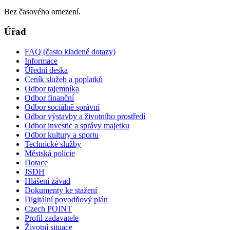
Bez časového omezení.
Úřad
FAQ (často kladené dotazy)
Informace
Úřední deska
Ceník služeb a poplatků
Odbor tajemníka
Odbor finanční
Odbor sociálně správní
Odbor výstavby a životního prostředí
Odbor investic a správy majetku
Odbor kultury a sportu
Technické služby
Městská policie
Dotace
JSDH
Hlášení závad
Dokumenty ke stažení
Digitální povodňový plán
Czech POINT
Profil zadavatele
Životní situace