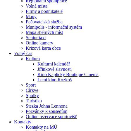
Regionální spolupráce
Volná místa
Firmy a podnikatelé
Mapy
Pečovatelská služba
Munipolis - informační systém
Mapa sběrných míst
Senior taxi
Online kamery
Krizová karta obce
Volný čas
Kultura
Kulturní kalendář
Jiřinkové slavnosti
Kino Kaplicky Boutique Cinema
Letní kino Rozkoš
Sport
Církve
Spolky
Turistika
Stezka Johna Lennona
Pozvánky k sousedům
Online rezervace sportovišť
Kontakty
Kontakty na MÚ