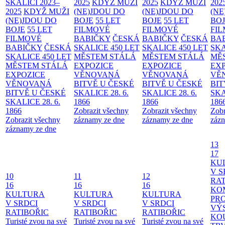
SKALICI 2023–
2025
KDYŽ MUŽI
2025
KDYŽ MUŽI
202
2025
KDYŽ MUŽI
(NE)JDOU DO
(NE)JDOU DO
(NE
(NE)JDOU DO
BOJE
55 LET
BOJE
55 LET
BO
BOJE
55 LET
FILMOVÉ
FILMOVÉ
FI
FILMOVÉ
BABIČKY
ČESKÁ
BABIČKY
ČESKÁ
BA
BABIČKY
ČESKÁ
SKALICE 450 LET
SKALICE 450 LET
SKA
SKALICE 450 LET
MĚSTEM
STÁLÁ
MĚSTEM
STÁLÁ
MĚ
MĚSTEM
STÁLÁ
EXPOZICE
EXPOZICE
EX
EXPOZICE
VĚNOVANÁ
VĚNOVANÁ
VĚ
VĚNOVANÁ
BITVĚ U ČESKÉ
BITVĚ U ČESKÉ
BIT
BITVĚ U ČESKÉ
SKALICE 28. 6.
SKALICE 28. 6.
SKA
SKALICE 28. 6.
1866
1866
186
1866
Zobrazit všechny
Zobrazit všechny
Zobr
Zobrazit všechny
záznamy ze dne
záznamy ze dne
zázn
záznamy ze dne
13
17
KU
V S
10
11
12
RAT
16
16
16
KO
KULTURA
KULTURA
KULTURA
PR
V SRDCI
V SRDCI
V SRDCI
VÝ
RATIBOŘIC
RATIBOŘIC
RATIBOŘIC
KO
Turisté zvou na své
Turisté zvou na své
Turisté zvou na své