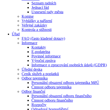
Seznam radních
Jednací řád
Usnesení rady města
Komise
Vyhlášky a nařízení
Veřejné zakázky
Kontrola a stížnosti
Úřad
FAQ (často kladené dotazy)
Informace
Kontakty
E-podatelna
Povinné informace
Výroční zpráva
Informace o zpracování osobních údajů (GDPR)
Úřední deska
Ceník služeb a poplatků
Odbor tajemníka
Personální obsazení odboru tajemníka MěÚ
Činnost odboru tajemníka
Odbor finanční
Personální obsazení odboru finančního
Činnost odboru finančního
Rozpočty
Odpadové hospodářství