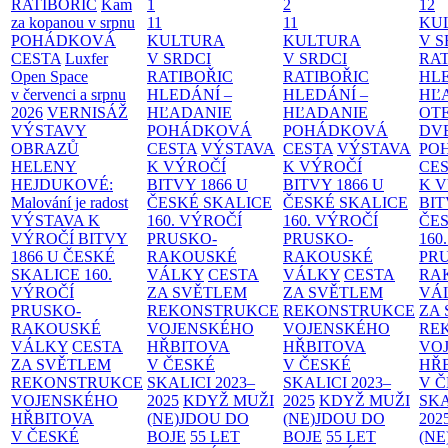
RATIBOŘIC
Kam
1
2
12
za kopanou v srpnu
11
11
KU
POHÁDKOVÁ
KULTURA
KULTURA
V S
CESTA
Luxfer
V SRDCI
V SRDCI
RAT
Open Space
RATIBOŘIC
RATIBOŘIC
HLE
v červenci a srpnu
HLEDÁNÍ –
HLEDÁNÍ –
HĽ
2026
VERNISÁŽ
HĽADANIE
HĽADANIE
OT
VÝSTAVY
POHÁDKOVÁ
POHÁDKOVÁ
DV
OBRAZŮ
CESTA
VÝSTAVA
CESTA
VÝSTAVA
PO
HELENY
K VÝROČÍ
K VÝROČÍ
CE
HEJDUKOVÉ:
BITVY 1866 U
BITVY 1866 U
K 
Malování je radost
ČESKÉ SKALICE
ČESKÉ SKALICE
BIT
VÝSTAVA K
160. VÝROČÍ
160. VÝROČÍ
ČES
VÝROČÍ BITVY
PRUSKO-
PRUSKO-
160
1866 U ČESKÉ
RAKOUSKÉ
RAKOUSKÉ
PR
SKALICE
160.
VÁLKY
CESTA
VÁLKY
CESTA
RA
VÝROČÍ
ZA SVĚTLEM
ZA SVĚTLEM
VÁ
PRUSKO-
REKONSTRUKCE
REKONSTRUKCE
ZA
RAKOUSKÉ
VOJENSKÉHO
VOJENSKÉHO
RE
VÁLKY
CESTA
HŘBITOVA
HŘBITOVA
VO
ZA SVĚTLEM
V ČESKÉ
V ČESKÉ
HŘ
REKONSTRUKCE
SKALICI 2023–
SKALICI 2023–
V 
VOJENSKÉHO
2025
KDYŽ MUŽI
2025
KDYŽ MUŽI
SKA
HŘBITOVA
(NE)JDOU DO
(NE)JDOU DO
202
V ČESKÉ
BOJE
55 LET
BOJE
55 LET
(NE