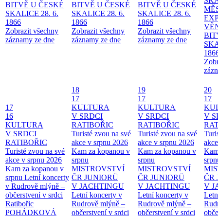
SKA
BITVĚ U ČESKÉ
BITVĚ U ČESKÉ
BITVĚ U ČESKÉ
MĚ
SKALICE 28. 6.
SKALICE 28. 6.
SKALICE 28. 6.
EX
1866
1866
1866
VĚ
Zobrazit všechny
Zobrazit všechny
Zobrazit všechny
BIT
záznamy ze dne
záznamy ze dne
záznamy ze dne
SKA
186
Zobr
zázn
18
19
20
17
17
17
17
KULTURA
KULTURA
KU
16
V SRDCI
V SRDCI
V S
KULTURA
RATIBOŘIC
RATIBOŘIC
RAT
V SRDCI
Turisté zvou na své
Turisté zvou na své
Turi
RATIBOŘIC
akce v srpnu 2026
akce v srpnu 2026
akce
Turisté zvou na své
Kam za kopanou v
Kam za kopanou v
Kam
akce v srpnu 2026
srpnu
srpnu
srpn
Kam za kopanou v
MISTROVSTVÍ
MISTROVSTVÍ
MI
srpnu
Letní koncerty
ČR JUNIORŮ
ČR JUNIORŮ
ČR 
v Rudrově mlýně –
V JACHTINGU
V JACHTINGU
V 
občerstvení v srdci
Letní koncerty v
Letní koncerty v
Letn
Ratibořic
Rudrově mlýně –
Rudrově mlýně –
Rud
POHÁDKOVÁ
občerstvení v srdci
občerstvení v srdci
obče