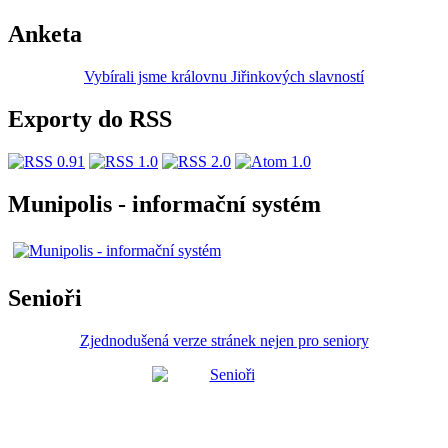
Anketa
Vybírali jsme královnu Jiřinkových slavností
Exporty do RSS
Munipolis - informační systém
Senioři
Zjednodušená verze stránek nejen pro seniory