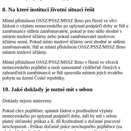
8. Na které instituci životní situaci řešit
Místní příslušnost OSSZ/PSSZ/MSSZ Brno pro řízení ve věci
žádosti o výplatu nemocenského po uplynutí podpůrčí doby se řídí u
zaměstnance sídlem zaměstnavatele, pokud je toto sídlo shodné s
místem mzdové účtárny nebo pokud zaměstnavatel mzdovou
účtárnu nemá. Pokud místo mzdové účtárny není shodné se sídlem
zaměstnavatele, řídí se místní příslušnost OSSZ/PSSZ/MSSZ Brno
místem mzdové účtárny.
Místní příslušnost OSSZ/PSSZ/MSSZ Brno v řízení ve věcech
nemocenského pojištění u osob samostatně výdělečně činných a
zahraničních zaměstnanců se řídí zpravidla místem jejich trvalého
pobytu na území České republiky.
10. Jaké doklady je nutné mít s sebou
Doklady nejsou stanoveny.
Pokud chce pojištěnec uplatnit žádost o prodloužení výplaty
nemocenského po uplynutí podpůrčí doby, měl by mít s sebou
platný občanský průkaz a II. díl Rozhodnutí o dočasné pracovní
neschopnosti - Průkaz dočasně práce neschopného pojištěnce (za