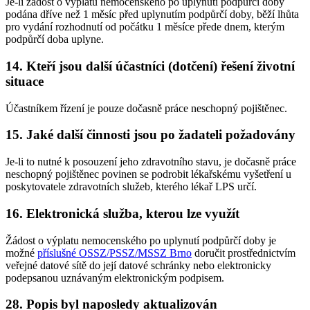
Je-li žádost o výplatu nemocenského po uplynutí podpůrčí doby
podána dříve než 1 měsíc před uplynutím podpůrčí doby, běží lhůta
pro vydání rozhodnutí od počátku 1 měsíce přede dnem, kterým
podpůrčí doba uplyne.
14. Kteří jsou další účastníci (dotčení) řešení životní
situace
Účastníkem řízení je pouze dočasně práce neschopný pojištěnec.
15. Jaké další činnosti jsou po žadateli požadovány
Je-li to nutné k posouzení jeho zdravotního stavu, je dočasně práce
neschopný pojištěnec povinen se podrobit lékařskému vyšetření u
poskytovatele zdravotních služeb, kterého lékař LPS určí.
16. Elektronická služba, kterou lze využít
Žádost o výplatu nemocenského po uplynutí podpůrčí doby je
možné
příslušné OSSZ/PSSZ/MSSZ Brno
doručit prostřednictvím
veřejné datové sítě do její datové schránky nebo elektronicky
podepsanou uznávaným elektronickým podpisem.
28. Popis byl naposledy aktualizován