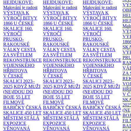
HEJDUKOVÉ:
HEJDUKOVÉ:
HEJDUKOVÉ:
VÝ
Malování je radost
Malování je radost
Malování je radost
OB
VÝSTAVA K
VÝSTAVA K
VÝSTAVA K
HE
VÝROČÍ BITVY
VÝROČÍ BITVY
VÝROČÍ BITVY
HE
1866 U ČESKÉ
1866 U ČESKÉ
1866 U ČESKÉ
Malo
SKALICE
160.
SKALICE
160.
SKALICE
160.
VÝ
VÝROČÍ
VÝROČÍ
VÝROČÍ
VÝ
PRUSKO-
PRUSKO-
PRUSKO-
186
RAKOUSKÉ
RAKOUSKÉ
RAKOUSKÉ
SK
VÁLKY
CESTA
VÁLKY
CESTA
VÁLKY
CESTA
VÝ
ZA SVĚTLEM
ZA SVĚTLEM
ZA SVĚTLEM
PR
REKONSTRUKCE
REKONSTRUKCE
REKONSTRUKCE
RA
VOJENSKÉHO
VOJENSKÉHO
VOJENSKÉHO
VÁ
HŘBITOVA
HŘBITOVA
HŘBITOVA
ZA
V ČESKÉ
V ČESKÉ
V ČESKÉ
RE
SKALICI 2023–
SKALICI 2023–
SKALICI 2023–
VO
2025
KDYŽ MUŽI
2025
KDYŽ MUŽI
2025
KDYŽ MUŽI
HŘ
(NE)JDOU DO
(NE)JDOU DO
(NE)JDOU DO
V 
BOJE
55 LET
BOJE
55 LET
BOJE
55 LET
SKA
FILMOVÉ
FILMOVÉ
FILMOVÉ
202
BABIČKY
ČESKÁ
BABIČKY
ČESKÁ
BABIČKY
ČESKÁ
(NE
SKALICE 450 LET
SKALICE 450 LET
SKALICE 450 LET
BO
MĚSTEM
STÁLÁ
MĚSTEM
STÁLÁ
MĚSTEM
STÁLÁ
FI
EXPOZICE
EXPOZICE
EXPOZICE
BA
VĚNOVANÁ
VĚNOVANÁ
VĚNOVANÁ