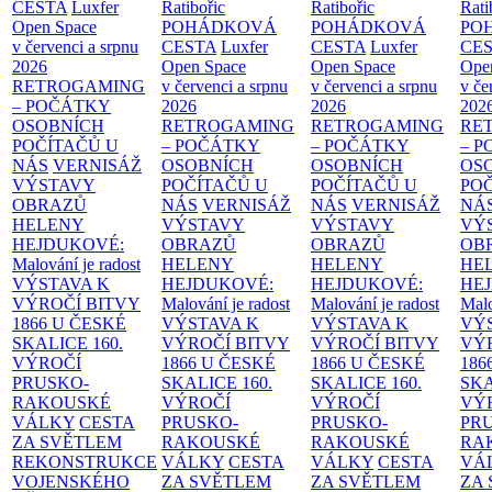
CESTA
Luxfer
Ratibořic
Ratibořic
Rati
Open Space
POHÁDKOVÁ
POHÁDKOVÁ
PO
v červenci a srpnu
CESTA
Luxfer
CESTA
Luxfer
CE
2026
Open Space
Open Space
Ope
RETROGAMING
v červenci a srpnu
v červenci a srpnu
v če
– POČÁTKY
2026
2026
202
OSOBNÍCH
RETROGAMING
RETROGAMING
RE
POČÍTAČŮ U
– POČÁTKY
– POČÁTKY
– 
NÁS
VERNISÁŽ
OSOBNÍCH
OSOBNÍCH
OS
VÝSTAVY
POČÍTAČŮ U
POČÍTAČŮ U
PO
OBRAZŮ
NÁS
VERNISÁŽ
NÁS
VERNISÁŽ
NÁ
HELENY
VÝSTAVY
VÝSTAVY
VÝ
HEJDUKOVÉ:
OBRAZŮ
OBRAZŮ
OB
Malování je radost
HELENY
HELENY
HE
VÝSTAVA K
HEJDUKOVÉ:
HEJDUKOVÉ:
HE
VÝROČÍ BITVY
Malování je radost
Malování je radost
Malo
1866 U ČESKÉ
VÝSTAVA K
VÝSTAVA K
VÝ
SKALICE
160.
VÝROČÍ BITVY
VÝROČÍ BITVY
VÝ
VÝROČÍ
1866 U ČESKÉ
1866 U ČESKÉ
186
PRUSKO-
SKALICE
160.
SKALICE
160.
SK
RAKOUSKÉ
VÝROČÍ
VÝROČÍ
VÝ
VÁLKY
CESTA
PRUSKO-
PRUSKO-
PR
ZA SVĚTLEM
RAKOUSKÉ
RAKOUSKÉ
RA
REKONSTRUKCE
VÁLKY
CESTA
VÁLKY
CESTA
VÁ
VOJENSKÉHO
ZA SVĚTLEM
ZA SVĚTLEM
ZA