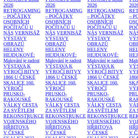
2026
2026
2026
202
RETROGAMING
RETROGAMING
RETROGAMING
RE
– POČÁTKY
– POČÁTKY
– POČÁTKY
– 
OSOBNÍCH
OSOBNÍCH
OSOBNÍCH
OS
POČÍTAČŮ U
POČÍTAČŮ U
POČÍTAČŮ U
PO
NÁS
VERNISÁŽ
NÁS
VERNISÁŽ
NÁS
VERNISÁŽ
NÁ
VÝSTAVY
VÝSTAVY
VÝSTAVY
VÝ
OBRAZŮ
OBRAZŮ
OBRAZŮ
OB
HELENY
HELENY
HELENY
HE
HEJDUKOVÉ:
HEJDUKOVÉ:
HEJDUKOVÉ:
HE
Malování je radost
Malování je radost
Malování je radost
Malo
VÝSTAVA K
VÝSTAVA K
VÝSTAVA K
VÝ
VÝROČÍ BITVY
VÝROČÍ BITVY
VÝROČÍ BITVY
VÝ
1866 U ČESKÉ
1866 U ČESKÉ
1866 U ČESKÉ
186
SKALICE
160.
SKALICE
160.
SKALICE
160.
SK
VÝROČÍ
VÝROČÍ
VÝROČÍ
VÝ
PRUSKO-
PRUSKO-
PRUSKO-
PR
RAKOUSKÉ
RAKOUSKÉ
RAKOUSKÉ
RA
VÁLKY
CESTA
VÁLKY
CESTA
VÁLKY
CESTA
VÁ
ZA SVĚTLEM
ZA SVĚTLEM
ZA SVĚTLEM
ZA
REKONSTRUKCE
REKONSTRUKCE
REKONSTRUKCE
RE
VOJENSKÉHO
VOJENSKÉHO
VOJENSKÉHO
VO
HŘBITOVA
HŘBITOVA
HŘBITOVA
HŘ
V ČESKÉ
V ČESKÉ
V ČESKÉ
V 