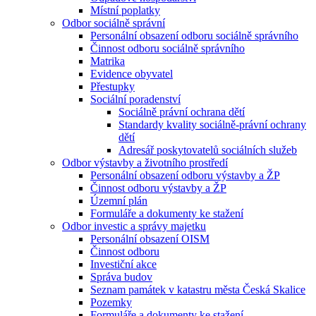
Místní poplatky
Odbor sociálně správní
Personální obsazení odboru sociálně správního
Činnost odboru sociálně správního
Matrika
Evidence obyvatel
Přestupky
Sociální poradenství
Sociálně právní ochrana dětí
Standardy kvality sociálně-právní ochrany
dětí
Adresář poskytovatelů sociálních služeb
Odbor výstavby a životního prostředí
Personální obsazení odboru výstavby a ŽP
Činnost odboru výstavby a ŽP
Územní plán
Formuláře a dokumenty ke stažení
Odbor investic a správy majetku
Personální obsazení OISM
Činnost odboru
Investiční akce
Správa budov
Seznam památek v katastru města Česká Skalice
Pozemky
Formuláře a dokumenty ke stažení