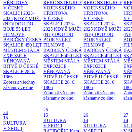
HŘBITOVA
REKONSTRUKCE
REKONSTRUKCE
RE
V ČESKÉ
VOJENSKÉHO
VOJENSKÉHO
VO
SKALICI 2023–
HŘBITOVA
HŘBITOVA
HŘ
2025
KDYŽ MUŽI
V ČESKÉ
V ČESKÉ
V 
(NE)JDOU DO
SKALICI 2023–
SKALICI 2023–
SKA
BOJE
55 LET
2025
KDYŽ MUŽI
2025
KDYŽ MUŽI
202
FILMOVÉ
(NE)JDOU DO
(NE)JDOU DO
(NE
BABIČKY
ČESKÁ
BOJE
55 LET
BOJE
55 LET
BO
SKALICE 450 LET
FILMOVÉ
FILMOVÉ
FI
MĚSTEM
STÁLÁ
BABIČKY
ČESKÁ
BABIČKY
ČESKÁ
BA
EXPOZICE
SKALICE 450 LET
SKALICE 450 LET
SKA
VĚNOVANÁ
MĚSTEM
STÁLÁ
MĚSTEM
STÁLÁ
MĚ
BITVĚ U ČESKÉ
EXPOZICE
EXPOZICE
EX
SKALICE 28. 6.
VĚNOVANÁ
VĚNOVANÁ
VĚ
1866
BITVĚ U ČESKÉ
BITVĚ U ČESKÉ
BIT
Zobrazit všechny
SKALICE 28. 6.
SKALICE 28. 6.
SKA
záznamy ze dne
1866
1866
186
Zobrazit všechny
Zobrazit všechny
Zobr
záznamy ze dne
záznamy ze dne
zázn
25
24
15
26
27
15
KULTURA
14
14
KULTURA
V SRDCI
KULTURA
KU
V SRDCI
RATIBOŘIC
Kam
V SRDCI
V S