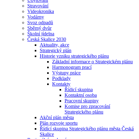
Ubytování
Stravování
Videokronika
Vodárny
Svoz odpadů
Sběrný dvůr
Školní jídelna
Česká Skalice 2030
Aktuality, akce
Strategický plán
Historie vzniku strategického plánu
Základní informace o Strategickém plánu
Harmonogram prací
Výstupy práce
Podklady
Kontakty
Řídicí skupina
Kontaktní osoba
Pracovní skupiny
Komise pro zpracování
Strategického plánu
Akční plán města
Plán rozvoje sportu
Řídící skupina Strategického plánu města Česká
Skalice