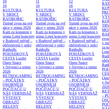
10
11
12
RAT
16
16
16
KO
KULTURA
KULTURA
KULTURA
PR
V SRDCI
V SRDCI
V SRDCI
VÝ
RATIBOŘIC
RATIBOŘIC
RATIBOŘIC
KO
Turisté zvou na své
Turisté zvou na své
Turisté zvou na své
TR
akce v srpnu 2026
akce v srpnu 2026
akce v srpnu 2026
MO
Kam za kopanou v
Kam za kopanou v
Kam za kopanou v
BA
srpnu
Letní koncerty
srpnu
Letní koncerty
srpnu
Letní koncerty
zvou
v Rudrově mlýně –
v Rudrově mlýně –
v Rudrově mlýně –
v sr
občerstvení v srdci
občerstvení v srdci
občerstvení v srdci
za k
Ratibořic
Ratibořic
Ratibořic
Letn
POHÁDKOVÁ
POHÁDKOVÁ
POHÁDKOVÁ
Rud
CESTA
Luxfer
CESTA
Luxfer
CESTA
Luxfer
obče
Open Space
Open Space
Open Space
Rati
v červenci a srpnu
v červenci a srpnu
v červenci a srpnu
PO
2026
2026
2026
CE
RETROGAMING
RETROGAMING
RETROGAMING
Ope
– POČÁTKY
– POČÁTKY
– POČÁTKY
v če
OSOBNÍCH
OSOBNÍCH
OSOBNÍCH
202
POČÍTAČŮ U
POČÍTAČŮ U
POČÍTAČŮ U
RE
NÁS
VERNISÁŽ
NÁS
VERNISÁŽ
NÁS
VERNISÁŽ
– 
VÝSTAVY
VÝSTAVY
VÝSTAVY
OS
OBRAZŮ
OBRAZŮ
OBRAZŮ
PO
HELENY
HELENY
HELENY
NÁ