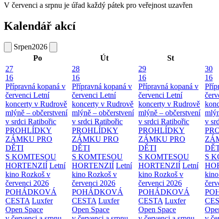
V červenci a srpnu je úřad každý pátek pro veřejnost uzavřen
Kalendář akcí
Srpen
2026
Po
Út
St
27
28
29
30
16
16
16
16
Přípravná kopaná v
Přípravná kopaná v
Přípravná kopaná v
Příp
červenci
Letní
červenci
Letní
červenci
Letní
červ
koncerty v Rudrově
koncerty v Rudrově
koncerty v Rudrově
konc
mlýně – občerstvení
mlýně – občerstvení
mlýně – občerstvení
mlýn
v srdci Ratibořic
v srdci Ratibořic
v srdci Ratibořic
v sr
PROHLÍDKY
PROHLÍDKY
PROHLÍDKY
PR
ZÁMKU PRO
ZÁMKU PRO
ZÁMKU PRO
ZÁ
DĚTI
DĚTI
DĚTI
DĚT
S KOMTESOU
S KOMTESOU
S KOMTESOU
S 
HORTENZIÍ
Letní
HORTENZIÍ
Letní
HORTENZIÍ
Letní
HOR
kino Rozkoš v
kino Rozkoš v
kino Rozkoš v
kino
červenci 2026
červenci 2026
červenci 2026
červ
POHÁDKOVÁ
POHÁDKOVÁ
POHÁDKOVÁ
PO
CESTA
Luxfer
CESTA
Luxfer
CESTA
Luxfer
CE
Open Space
Open Space
Open Space
Ope
v červenci a srpnu
v červenci a srpnu
v červenci a srpnu
v če