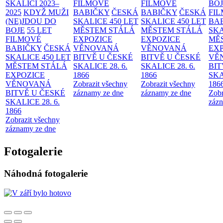
SKALICI 2023–
FILMOVÉ
FILMOVÉ
BO
2025
KDYŽ MUŽI
BABIČKY
ČESKÁ
BABIČKY
ČESKÁ
FI
(NE)JDOU DO
SKALICE 450 LET
SKALICE 450 LET
BA
BOJE
55 LET
MĚSTEM
STÁLÁ
MĚSTEM
STÁLÁ
SKA
FILMOVÉ
EXPOZICE
EXPOZICE
MĚ
BABIČKY
ČESKÁ
VĚNOVANÁ
VĚNOVANÁ
EX
SKALICE 450 LET
BITVĚ U ČESKÉ
BITVĚ U ČESKÉ
VĚ
MĚSTEM
STÁLÁ
SKALICE 28. 6.
SKALICE 28. 6.
BIT
EXPOZICE
1866
1866
SKA
VĚNOVANÁ
Zobrazit všechny
Zobrazit všechny
186
BITVĚ U ČESKÉ
záznamy ze dne
záznamy ze dne
Zobr
SKALICE 28. 6.
zázn
1866
Zobrazit všechny
záznamy ze dne
Fotogalerie
Náhodná fotogalerie