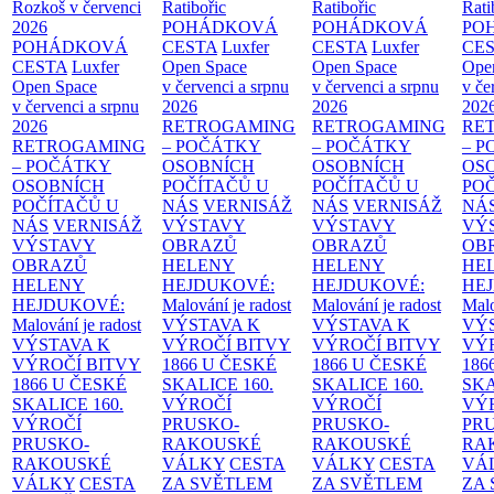
Rozkoš v červenci
Ratibořic
Ratibořic
Rati
2026
POHÁDKOVÁ
POHÁDKOVÁ
PO
POHÁDKOVÁ
CESTA
Luxfer
CESTA
Luxfer
CE
CESTA
Luxfer
Open Space
Open Space
Ope
Open Space
v červenci a srpnu
v červenci a srpnu
v če
v červenci a srpnu
2026
2026
202
2026
RETROGAMING
RETROGAMING
RE
RETROGAMING
– POČÁTKY
– POČÁTKY
– 
– POČÁTKY
OSOBNÍCH
OSOBNÍCH
OS
OSOBNÍCH
POČÍTAČŮ U
POČÍTAČŮ U
PO
POČÍTAČŮ U
NÁS
VERNISÁŽ
NÁS
VERNISÁŽ
NÁ
NÁS
VERNISÁŽ
VÝSTAVY
VÝSTAVY
VÝ
VÝSTAVY
OBRAZŮ
OBRAZŮ
OB
OBRAZŮ
HELENY
HELENY
HE
HELENY
HEJDUKOVÉ:
HEJDUKOVÉ:
HE
HEJDUKOVÉ:
Malování je radost
Malování je radost
Malo
Malování je radost
VÝSTAVA K
VÝSTAVA K
VÝ
VÝSTAVA K
VÝROČÍ BITVY
VÝROČÍ BITVY
VÝ
VÝROČÍ BITVY
1866 U ČESKÉ
1866 U ČESKÉ
186
1866 U ČESKÉ
SKALICE
160.
SKALICE
160.
SK
SKALICE
160.
VÝROČÍ
VÝROČÍ
VÝ
VÝROČÍ
PRUSKO-
PRUSKO-
PR
PRUSKO-
RAKOUSKÉ
RAKOUSKÉ
RA
RAKOUSKÉ
VÁLKY
CESTA
VÁLKY
CESTA
VÁ
VÁLKY
CESTA
ZA SVĚTLEM
ZA SVĚTLEM
ZA