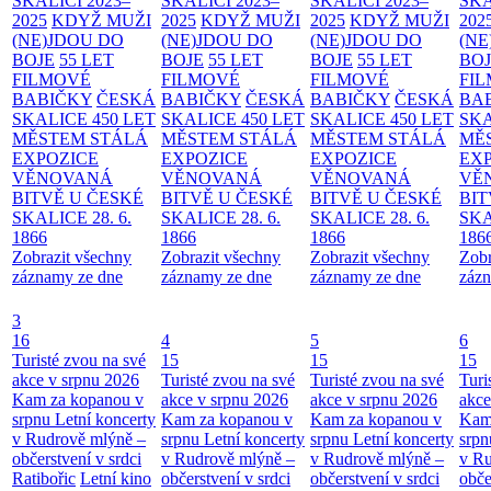
SKALICI 2023–
SKALICI 2023–
SKALICI 2023–
SKA
2025
KDYŽ MUŽI
2025
KDYŽ MUŽI
2025
KDYŽ MUŽI
202
(NE)JDOU DO
(NE)JDOU DO
(NE)JDOU DO
(NE
BOJE
55 LET
BOJE
55 LET
BOJE
55 LET
BO
FILMOVÉ
FILMOVÉ
FILMOVÉ
FI
BABIČKY
ČESKÁ
BABIČKY
ČESKÁ
BABIČKY
ČESKÁ
BA
SKALICE 450 LET
SKALICE 450 LET
SKALICE 450 LET
SKA
MĚSTEM
STÁLÁ
MĚSTEM
STÁLÁ
MĚSTEM
STÁLÁ
MĚ
EXPOZICE
EXPOZICE
EXPOZICE
EX
VĚNOVANÁ
VĚNOVANÁ
VĚNOVANÁ
VĚ
BITVĚ U ČESKÉ
BITVĚ U ČESKÉ
BITVĚ U ČESKÉ
BIT
SKALICE 28. 6.
SKALICE 28. 6.
SKALICE 28. 6.
SKA
1866
1866
1866
186
Zobrazit všechny
Zobrazit všechny
Zobrazit všechny
Zobr
záznamy ze dne
záznamy ze dne
záznamy ze dne
zázn
3
16
4
5
6
Turisté zvou na své
15
15
15
akce v srpnu 2026
Turisté zvou na své
Turisté zvou na své
Turi
Kam za kopanou v
akce v srpnu 2026
akce v srpnu 2026
akce
srpnu
Letní koncerty
Kam za kopanou v
Kam za kopanou v
Kam
v Rudrově mlýně –
srpnu
Letní koncerty
srpnu
Letní koncerty
srp
občerstvení v srdci
v Rudrově mlýně –
v Rudrově mlýně –
v Ru
Ratibořic
Letní kino
občerstvení v srdci
občerstvení v srdci
obče