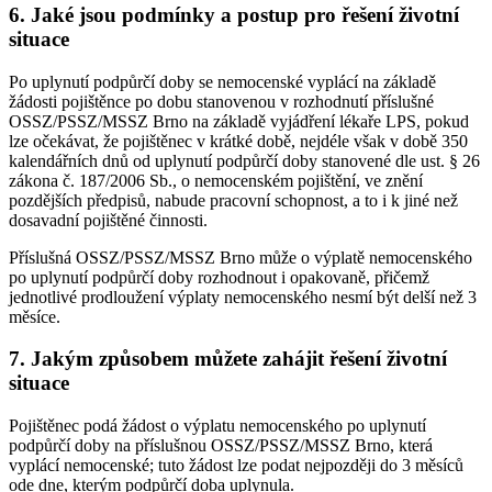
6. Jaké jsou podmínky a postup pro řešení životní
situace
Po uplynutí podpůrčí doby se nemocenské vyplácí na základě
žádosti pojištěnce po dobu stanovenou v rozhodnutí příslušné
OSSZ/PSSZ/MSSZ Brno na základě vyjádření lékaře LPS, pokud
lze očekávat, že pojištěnec v krátké době, nejdéle však v době 350
kalendářních dnů od uplynutí podpůrčí doby stanovené dle ust. § 26
zákona č. 187/2006 Sb., o nemocenském pojištění, ve znění
pozdějších předpisů, nabude pracovní schopnost, a to i k jiné než
dosavadní pojištěné činnosti.
Příslušná OSSZ/PSSZ/MSSZ Brno může o výplatě nemocenského
po uplynutí podpůrčí doby rozhodnout i opakovaně, přičemž
jednotlivé prodloužení výplaty nemocenského nesmí být delší než 3
měsíce.
7. Jakým způsobem můžete zahájit řešení životní
situace
Pojištěnec podá žádost o výplatu nemocenského po uplynutí
podpůrčí doby na příslušnou OSSZ/PSSZ/MSSZ Brno, která
vyplácí nemocenské; tuto žádost lze podat nejpozději do 3 měsíců
ode dne, kterým podpůrčí doba uplynula.