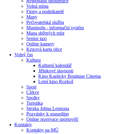
Regionální spolupráce
Volná místa
Firmy a podnikatelé
Mapy
Pečovatelská služba
Munipolis - informační systém
Mapa sběrných míst
Senior taxi
Online kamery
Krizová karta obce
Volný čas
Kultura
Kulturní kalendář
Jiřinkové slavnosti
Kino Kaplicky Boutique Cinema
Letní kino Rozkoš
Sport
Církve
Spolky
Turistika
Stezka Johna Lennona
Pozvánky k sousedům
Online rezervace sportovišť
Kontakty
Kontakty na MÚ