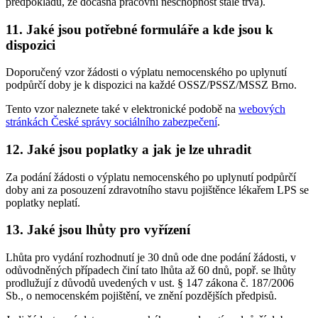
předpokladu, že dočasná pracovní neschopnost stále trvá).
11. Jaké jsou potřebné formuláře a kde jsou k
dispozici
Doporučený vzor žádosti o výplatu nemocenského po uplynutí
podpůrčí doby je k dispozici na každé OSSZ/PSSZ/MSSZ Brno.
Tento vzor naleznete také v elektronické podobě na
webových
stránkách České správy sociálního zabezpečení
.
12. Jaké jsou poplatky a jak je lze uhradit
Za podání žádosti o výplatu nemocenského po uplynutí podpůrčí
doby ani za posouzení zdravotního stavu pojištěnce lékařem LPS se
poplatky neplatí.
13. Jaké jsou lhůty pro vyřízení
Lhůta pro vydání rozhodnutí je 30 dnů ode dne podání žádosti, v
odůvodněných případech činí tato lhůta až 60 dnů, popř. se lhůty
prodlužují z důvodů uvedených v ust. § 147 zákona č. 187/2006
Sb., o nemocenském pojištění, ve znění pozdějších předpisů.