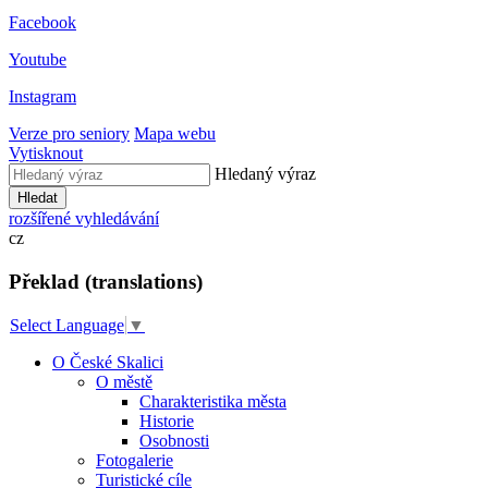
Facebook
Youtube
Instagram
Verze pro seniory
Mapa webu
Vytisknout
Hledaný výraz
Hledat
rozšířené vyhledávání
cz
Překlad (translations)
Select Language
▼
O České Skalici
O městě
Charakteristika města
Historie
Osobnosti
Fotogalerie
Turistické cíle