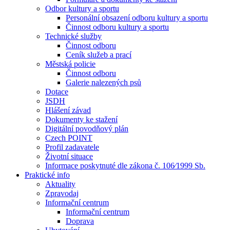
Odbor kultury a sportu
Personální obsazení odboru kultury a sportu
Činnost odboru kultury a sportu
Technické služby
Činnost odboru
Ceník služeb a prací
Městská policie
Činnost odboru
Galerie nalezených psů
Dotace
JSDH
Hlášení závad
Dokumenty ke stažení
Digitální povodňový plán
Czech POINT
Profil zadavatele
Životní situace
Informace poskytnuté dle zákona č. 106⁄1999 Sb.
Praktické info
Aktuality
Zpravodaj
Informační centrum
Informační centrum
Doprava