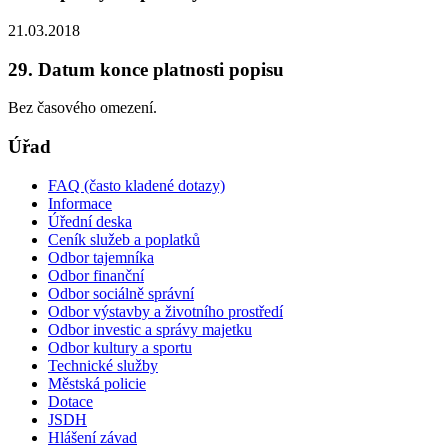
21.03.2018
29. Datum konce platnosti popisu
Bez časového omezení.
Úřad
FAQ (často kladené dotazy)
Informace
Úřední deska
Ceník služeb a poplatků
Odbor tajemníka
Odbor finanční
Odbor sociálně správní
Odbor výstavby a životního prostředí
Odbor investic a správy majetku
Odbor kultury a sportu
Technické služby
Městská policie
Dotace
JSDH
Hlášení závad