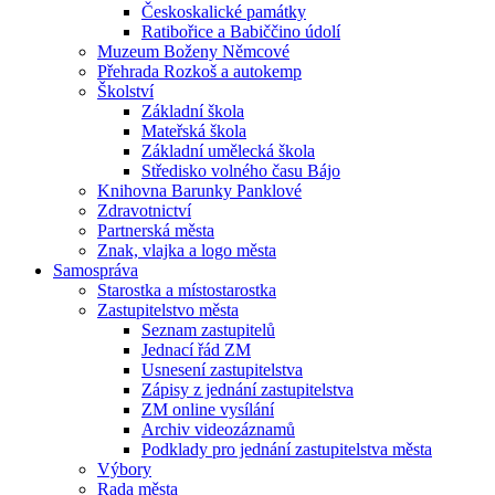
Českoskalické památky
Ratibořice a Babiččino údolí
Muzeum Boženy Němcové
Přehrada Rozkoš a autokemp
Školství
Základní škola
Mateřská škola
Základní umělecká škola
Středisko volného času Bájo
Knihovna Barunky Panklové
Zdravotnictví
Partnerská města
Znak, vlajka a logo města
Samospráva
Starostka a místostarostka
Zastupitelstvo města
Seznam zastupitelů
Jednací řád ZM
Usnesení zastupitelstva
Zápisy z jednání zastupitelstva
ZM online vysílání
Archiv videozáznamů
Podklady pro jednání zastupitelstva města
Výbory
Rada města