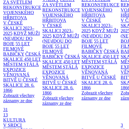
ZA SVĚTLEM
ZA SVĚTLEM
REKONSTRUKCE
RE
REKONSTRUKCE
REKONSTRUKCE
VOJENSKÉHO
VO
VOJENSKÉHO
VOJENSKÉHO
HŘBITOVA
HŘ
HŘBITOVA
HŘBITOVA
V ČESKÉ
V 
V ČESKÉ
V ČESKÉ
SKALICI 2023–
SKA
SKALICI 2023–
SKALICI 2023–
2025
KDYŽ MUŽI
202
2025
KDYŽ MUŽI
2025
KDYŽ MUŽI
(NE)JDOU DO
(NE
(NE)JDOU DO
(NE)JDOU DO
BOJE
55 LET
BO
BOJE
55 LET
BOJE
55 LET
FILMOVÉ
FI
FILMOVÉ
FILMOVÉ
BABIČKY
ČESKÁ
BA
BABIČKY
ČESKÁ
BABIČKY
ČESKÁ
SKALICE 450 LET
SKA
SKALICE 450 LET
SKALICE 450 LET
MĚSTEM
STÁLÁ
MĚ
MĚSTEM
STÁLÁ
MĚSTEM
STÁLÁ
EXPOZICE
EX
EXPOZICE
EXPOZICE
VĚNOVANÁ
VĚ
VĚNOVANÁ
VĚNOVANÁ
BITVĚ U ČESKÉ
BIT
BITVĚ U ČESKÉ
BITVĚ U ČESKÉ
SKALICE 28. 6.
SKA
SKALICE 28. 6.
SKALICE 28. 6.
1866
186
1866
1866
Zobrazit všechny
Zobr
Zobrazit všechny
Zobrazit všechny
záznamy ze dne
zázn
záznamy ze dne
záznamy ze dne
31
13
KULTURA
V SRDCI
3