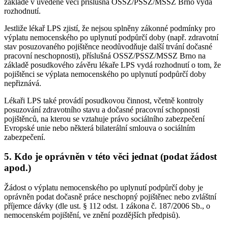
základě v uvedené věci příslušná OSSZ/PSSZ/MSSZ Brno vydá
rozhodnutí.
Jestliže lékař LPS zjistí, že nejsou splněny zákonné podmínky pro
výplatu nemocenského po uplynutí podpůrčí doby (např. zdravotní
stav posuzovaného pojištěnce neodůvodňuje další trvání dočasné
pracovní neschopnosti), příslušná OSSZ/PSSZ/MSSZ Brno na
základě posudkového závěru lékaře LPS vydá rozhodnutí o tom, že
pojištěnci se výplata nemocenského po uplynutí podpůrčí doby
nepřiznává.
Lékaři LPS také provádí posudkovou činnost, včetně kontroly
posuzování zdravotního stavu a dočasné pracovní schopnosti
pojištěnců, na kterou se vztahuje právo sociálního zabezpečení
Evropské unie nebo některá bilaterální smlouva o sociálním
zabezpečení.
5. Kdo je oprávněn v této věci jednat (podat žádost
apod.)
Žádost o výplatu nemocenského po uplynutí podpůrčí doby je
oprávněn podat dočasně práce neschopný pojištěnec nebo zvláštní
příjemce dávky (dle ust. § 112 odst. 1 zákona č. 187/2006 Sb., o
nemocenském pojištění, ve znění pozdějších předpisů).