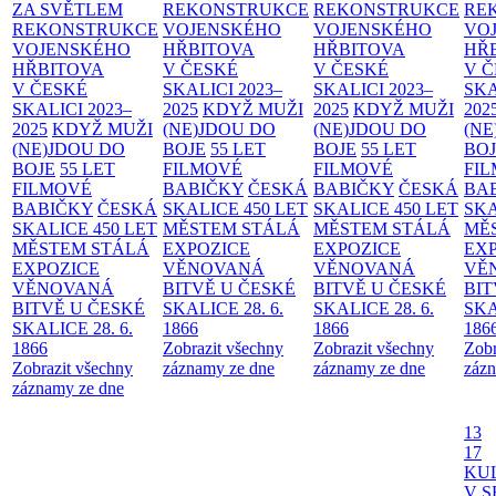
ZA SVĚTLEM
REKONSTRUKCE
REKONSTRUKCE
RE
REKONSTRUKCE
VOJENSKÉHO
VOJENSKÉHO
VO
VOJENSKÉHO
HŘBITOVA
HŘBITOVA
HŘ
HŘBITOVA
V ČESKÉ
V ČESKÉ
V 
V ČESKÉ
SKALICI 2023–
SKALICI 2023–
SKA
SKALICI 2023–
2025
KDYŽ MUŽI
2025
KDYŽ MUŽI
202
2025
KDYŽ MUŽI
(NE)JDOU DO
(NE)JDOU DO
(NE
(NE)JDOU DO
BOJE
55 LET
BOJE
55 LET
BO
BOJE
55 LET
FILMOVÉ
FILMOVÉ
FI
FILMOVÉ
BABIČKY
ČESKÁ
BABIČKY
ČESKÁ
BA
BABIČKY
ČESKÁ
SKALICE 450 LET
SKALICE 450 LET
SKA
SKALICE 450 LET
MĚSTEM
STÁLÁ
MĚSTEM
STÁLÁ
MĚ
MĚSTEM
STÁLÁ
EXPOZICE
EXPOZICE
EX
EXPOZICE
VĚNOVANÁ
VĚNOVANÁ
VĚ
VĚNOVANÁ
BITVĚ U ČESKÉ
BITVĚ U ČESKÉ
BIT
BITVĚ U ČESKÉ
SKALICE 28. 6.
SKALICE 28. 6.
SKA
SKALICE 28. 6.
1866
1866
186
1866
Zobrazit všechny
Zobrazit všechny
Zobr
Zobrazit všechny
záznamy ze dne
záznamy ze dne
zázn
záznamy ze dne
13
17
KU
V S