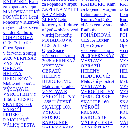
RATIBOŘIC
Kam
za kopanou v srpnu
RATIBOŘIC
Kam
RAT
za kopanou v srpnu
ZÁPIS NA VÝLET
za kopanou v srpnu
za k
MALOSKALICKÉ
NA ZÁMEK
Letní koncerty v
Letn
POSVÍCENÍ
Letní
ŽLEBY
Letní
Rudrově mlýně –
Rud
koncerty v Rudrově
koncerty v Rudrově
občerstvení v srdci
obče
mlýně – občerstvení
mlýně – občerstvení
Ratibořic
Rati
v srdci Ratibořic
v srdci Ratibořic
POHÁDKOVÁ
PO
POHÁDKOVÁ
POHÁDKOVÁ
CESTA
Luxfer
CE
CESTA
Luxfer
CESTA
Luxfer
Open Space
Ope
Open Space
Open Space
v červenci a srpnu
v če
v červenci a srpnu
v červenci a srpnu
2026
VERNISÁŽ
202
2026
VERNISÁŽ
2026
VERNISÁŽ
VÝSTAVY
VÝ
VÝSTAVY
VÝSTAVY
OBRAZŮ
OB
OBRAZŮ
OBRAZŮ
HELENY
HE
HELENY
HELENY
HEJDUKOVÉ:
HE
HEJDUKOVÉ:
HEJDUKOVÉ:
Malování je radost
Malo
Malování je radost
Malování je radost
VÝSTAVA K
VÝ
VÝSTAVA K
VÝSTAVA K
VÝROČÍ BITVY
VÝ
VÝROČÍ BITVY
VÝROČÍ BITVY
1866 U ČESKÉ
186
1866 U ČESKÉ
1866 U ČESKÉ
SKALICE
160.
SK
SKALICE
160.
SKALICE
160.
VÝROČÍ
VÝ
VÝROČÍ
VÝROČÍ
PRUSKO-
PR
PRUSKO-
PRUSKO-
RAKOUSKÉ
RA
RAKOUSKÉ
RAKOUSKÉ
VÁLKY
CESTA
VÁ
VÁLKY
CESTA
VÁLKY
CESTA
ZA SVĚTLEM
ZA