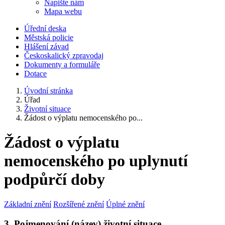
Napište nám
Mapa webu
Úřední deska
Městská policie
Hlášení závad
Českoskalický zpravodaj
Dokumenty a formuláře
Dotace
Úvodní stránka
Úřad
Životní situace
Žádost o výplatu nemocenského po...
Žádost o výplatu
nemocenského po uplynutí
podpůrčí doby
Základní znění
Rozšířené znění
Úplné znění
3. Pojmenování (název) životní situace