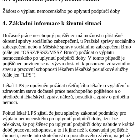
Žádost o výplatu nemocenského po uplynutí podpůrčí doby
4. Základní informace k životní situaci
Dočasně práce neschopný pojištěnec má možnost u příslušné
okresní správy sociálního zabezpečení, u Pražské správy sociálního
zabezpečení nebo u Městské správy sociálního zabezpečení Brno
(dále jen "OSSZ/PSSZ/MSSZ Brno") požádat o výplatu
nemocenského po uplynutí podpůrčí doby. V tomto případě je
pojištěnec povinen se na výzvu dostavit k posouzení zdravotního
stavu a pracovní schopnosti lékařem lékařské posudkové služby
(dále jen "LPS").
Lékař LPS je oprávněn požádat ošetřujícího lékaře o vyjádření o
zdravotním stavu dočasně práce neschopného pojištěnce a o
předložení lékařských zpráv, nálezů, posudků a zpráv o průběhu
nemoci.
Pokud lékař LPS zjistí, že jsou splněny zákonné podmínky pro
výplatu nemocenského po uplynutí podpůrčí doby, tzn. lze
očekávat, že pojištěnec po uplynutí podpůrčí doby nabude v krátké
době pracovní schopnost, a to i k jiné než k dosavadní pojištěné
činnosti, uvede tuto skutečnost do posudkového závěru, na jehož