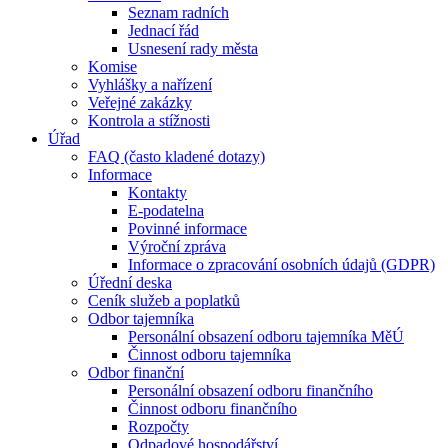
Seznam radních
Jednací řád
Usnesení rady města
Komise
Vyhlášky a nařízení
Veřejné zakázky
Kontrola a stížnosti
Úřad
FAQ (často kladené dotazy)
Informace
Kontakty
E-podatelna
Povinné informace
Výroční zpráva
Informace o zpracování osobních údajů (GDPR)
Úřední deska
Ceník služeb a poplatků
Odbor tajemníka
Personální obsazení odboru tajemníka MěÚ
Činnost odboru tajemníka
Odbor finanční
Personální obsazení odboru finančního
Činnost odboru finančního
Rozpočty
Odpadové hospodářství