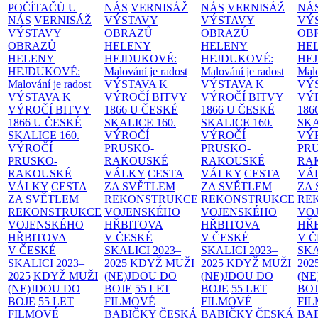
POČÍTAČŮ U
NÁS
VERNISÁŽ
NÁS
VERNISÁŽ
NÁ
NÁS
VERNISÁŽ
VÝSTAVY
VÝSTAVY
VÝ
VÝSTAVY
OBRAZŮ
OBRAZŮ
OB
OBRAZŮ
HELENY
HELENY
HE
HELENY
HEJDUKOVÉ:
HEJDUKOVÉ:
HE
HEJDUKOVÉ:
Malování je radost
Malování je radost
Malo
Malování je radost
VÝSTAVA K
VÝSTAVA K
VÝ
VÝSTAVA K
VÝROČÍ BITVY
VÝROČÍ BITVY
VÝ
VÝROČÍ BITVY
1866 U ČESKÉ
1866 U ČESKÉ
186
1866 U ČESKÉ
SKALICE
160.
SKALICE
160.
SK
SKALICE
160.
VÝROČÍ
VÝROČÍ
VÝ
VÝROČÍ
PRUSKO-
PRUSKO-
PR
PRUSKO-
RAKOUSKÉ
RAKOUSKÉ
RA
RAKOUSKÉ
VÁLKY
CESTA
VÁLKY
CESTA
VÁ
VÁLKY
CESTA
ZA SVĚTLEM
ZA SVĚTLEM
ZA
ZA SVĚTLEM
REKONSTRUKCE
REKONSTRUKCE
RE
REKONSTRUKCE
VOJENSKÉHO
VOJENSKÉHO
VO
VOJENSKÉHO
HŘBITOVA
HŘBITOVA
HŘ
HŘBITOVA
V ČESKÉ
V ČESKÉ
V 
V ČESKÉ
SKALICI 2023–
SKALICI 2023–
SKA
SKALICI 2023–
2025
KDYŽ MUŽI
2025
KDYŽ MUŽI
202
2025
KDYŽ MUŽI
(NE)JDOU DO
(NE)JDOU DO
(NE
(NE)JDOU DO
BOJE
55 LET
BOJE
55 LET
BO
BOJE
55 LET
FILMOVÉ
FILMOVÉ
FI
FILMOVÉ
BABIČKY
ČESKÁ
BABIČKY
ČESKÁ
BA