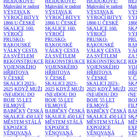
HEJDUKOVÉ:
HEJDUKOVÉ:
HEJDUKOVÉ:
HE
Malování je radost
Malování je radost
Malování je radost
Malo
VÝSTAVA K
VÝSTAVA K
VÝSTAVA K
VÝ
VÝROČÍ BITVY
VÝROČÍ BITVY
VÝROČÍ BITVY
VÝ
1866 U ČESKÉ
1866 U ČESKÉ
1866 U ČESKÉ
186
SKALICE
160.
SKALICE
160.
SKALICE
160.
SK
VÝROČÍ
VÝROČÍ
VÝROČÍ
VÝ
PRUSKO-
PRUSKO-
PRUSKO-
PR
RAKOUSKÉ
RAKOUSKÉ
RAKOUSKÉ
RA
VÁLKY
CESTA
VÁLKY
CESTA
VÁLKY
CESTA
VÁ
ZA SVĚTLEM
ZA SVĚTLEM
ZA SVĚTLEM
ZA
REKONSTRUKCE
REKONSTRUKCE
REKONSTRUKCE
RE
VOJENSKÉHO
VOJENSKÉHO
VOJENSKÉHO
VO
HŘBITOVA
HŘBITOVA
HŘBITOVA
HŘ
V ČESKÉ
V ČESKÉ
V ČESKÉ
V 
SKALICI 2023–
SKALICI 2023–
SKALICI 2023–
SKA
2025
KDYŽ MUŽI
2025
KDYŽ MUŽI
2025
KDYŽ MUŽI
202
(NE)JDOU DO
(NE)JDOU DO
(NE)JDOU DO
(NE
BOJE
55 LET
BOJE
55 LET
BOJE
55 LET
BO
FILMOVÉ
FILMOVÉ
FILMOVÉ
FI
BABIČKY
ČESKÁ
BABIČKY
ČESKÁ
BABIČKY
ČESKÁ
BA
SKALICE 450 LET
SKALICE 450 LET
SKALICE 450 LET
SKA
MĚSTEM
STÁLÁ
MĚSTEM
STÁLÁ
MĚSTEM
STÁLÁ
MĚ
EXPOZICE
EXPOZICE
EXPOZICE
EX
VĚNOVANÁ
VĚNOVANÁ
VĚNOVANÁ
VĚ