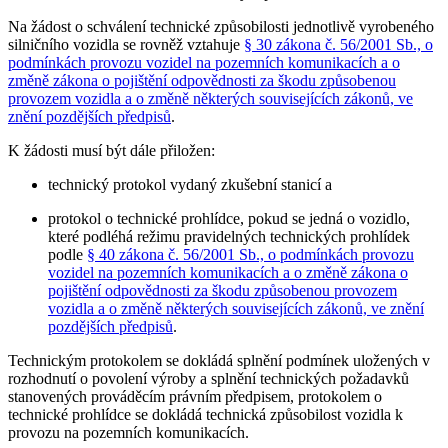
Na žádost o schválení technické způsobilosti jednotlivě vyrobeného
silničního vozidla se rovněž vztahuje
§ 30 zákona č. 56/2001 Sb., o
podmínkách provozu vozidel na pozemních komunikacích a o
změně zákona o pojištění odpovědnosti za škodu způsobenou
provozem vozidla a o změně některých souvisejících zákonů, ve
znění pozdějších předpisů
.
K žádosti musí být dále přiložen:
technický protokol vydaný zkušební stanicí a
protokol o technické prohlídce, pokud se jedná o vozidlo,
které podléhá režimu pravidelných technických prohlídek
podle
§ 40 zákona č. 56/2001 Sb., o podmínkách provozu
vozidel na pozemních komunikacích a o změně zákona o
pojištění odpovědnosti za škodu způsobenou provozem
vozidla a o změně některých souvisejících zákonů, ve znění
pozdějších předpisů
.
Technickým protokolem se dokládá splnění podmínek uložených v
rozhodnutí o povolení výroby a splnění technických požadavků
stanovených prováděcím právním předpisem, protokolem o
technické prohlídce se dokládá technická způsobilost vozidla k
provozu na pozemních komunikacích.