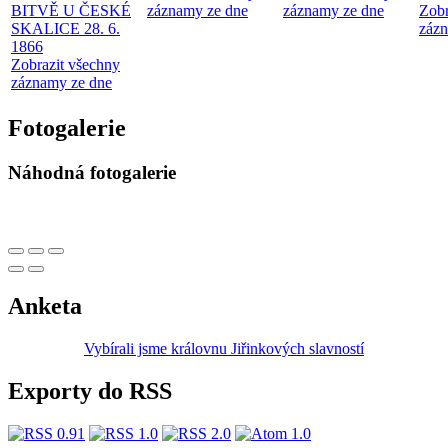
BITVĚ U ČESKÉ
záznamy ze dne
záznamy ze dne
Zobr
SKALICE 28. 6.
zázn
1866
Zobrazit všechny
záznamy ze dne
Fotogalerie
Náhodná fotogalerie
Anketa
Vybírali jsme královnu Jiřinkových slavností
Exporty do RSS