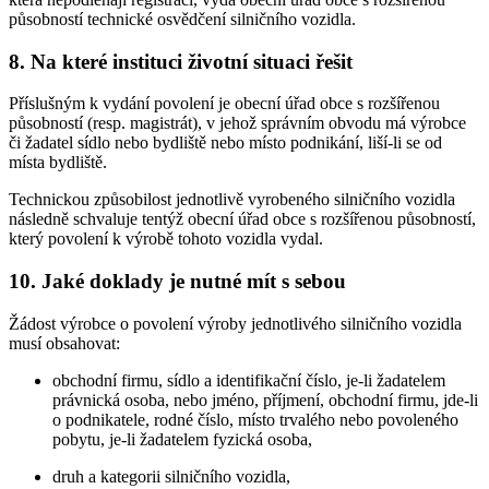
působností technické osvědčení silničního vozidla.
8. Na které instituci životní situaci řešit
Příslušným k vydání povolení je obecní úřad obce s rozšířenou
působností (resp. magistrát), v jehož správním obvodu má výrobce
či žadatel sídlo nebo bydliště nebo místo podnikání, liší-li se od
místa bydliště.
Technickou způsobilost jednotlivě vyrobeného silničního vozidla
následně schvaluje tentýž obecní úřad obce s rozšířenou působností,
který povolení k výrobě tohoto vozidla vydal.
10. Jaké doklady je nutné mít s sebou
Žádost výrobce o povolení výroby jednotlivého silničního vozidla
musí obsahovat:
obchodní firmu, sídlo a identifikační číslo, je-li žadatelem
právnická osoba, nebo jméno, příjmení, obchodní firmu, jde-li
o podnikatele, rodné číslo, místo trvalého nebo povoleného
pobytu, je-li žadatelem fyzická osoba,
druh a kategorii silničního vozidla,