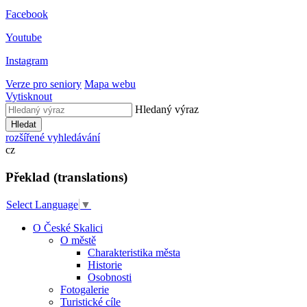
Facebook
Youtube
Instagram
Verze pro seniory
Mapa webu
Vytisknout
Hledaný výraz
Hledat
rozšířené vyhledávání
cz
Překlad (translations)
Select Language
▼
O České Skalici
O městě
Charakteristika města
Historie
Osobnosti
Fotogalerie
Turistické cíle