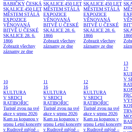
BABIČKY
ČESKÁ
SKALICE 450 LET
SKALICE 450 LET
SKA
SKALICE 450 LET
MĚSTEM
STÁLÁ
MĚSTEM
STÁLÁ
MĚ
MĚSTEM
STÁLÁ
EXPOZICE
EXPOZICE
EX
EXPOZICE
VĚNOVANÁ
VĚNOVANÁ
VĚ
VĚNOVANÁ
BITVĚ U ČESKÉ
BITVĚ U ČESKÉ
BIT
BITVĚ U ČESKÉ
SKALICE 28. 6.
SKALICE 28. 6.
SKA
SKALICE 28. 6.
1866
1866
186
1866
Zobrazit všechny
Zobrazit všechny
Zobr
Zobrazit všechny
záznamy ze dne
záznamy ze dne
zázn
záznamy ze dne
13
17
KU
V S
10
11
12
RAT
16
16
16
KO
KULTURA
KULTURA
KULTURA
PR
V SRDCI
V SRDCI
V SRDCI
VÝ
RATIBOŘIC
RATIBOŘIC
RATIBOŘIC
KO
Turisté zvou na své
Turisté zvou na své
Turisté zvou na své
TR
akce v srpnu 2026
akce v srpnu 2026
akce v srpnu 2026
MO
Kam za kopanou v
Kam za kopanou v
Kam za kopanou v
BA
srpnu
Letní koncerty
srpnu
Letní koncerty
srpnu
Letní koncerty
zvou
v Rudrově mlýně –
v Rudrově mlýně –
v Rudrově mlýně –