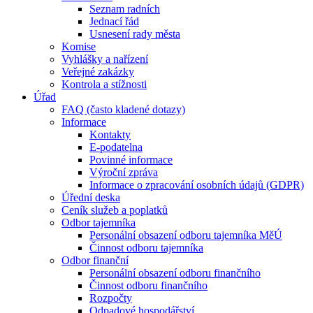
Seznam radních
Jednací řád
Usnesení rady města
Komise
Vyhlášky a nařízení
Veřejné zakázky
Kontrola a stížnosti
Úřad
FAQ (často kladené dotazy)
Informace
Kontakty
E-podatelna
Povinné informace
Výroční zpráva
Informace o zpracování osobních údajů (GDPR)
Úřední deska
Ceník služeb a poplatků
Odbor tajemníka
Personální obsazení odboru tajemníka MěÚ
Činnost odboru tajemníka
Odbor finanční
Personální obsazení odboru finančního
Činnost odboru finančního
Rozpočty
Odpadové hospodářství