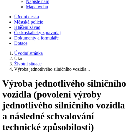
Napište nám
Mapa webu
Úřední deska
Městská policie
Hlášení závad
Českoskalický zpravodaj
Dokumenty a formuláře
Dotace
Úvodní stránka
Úřad
Životní situace
Výroba jednotlivého silničního vozidla...
Výroba jednotlivého silničního
vozidla (povolení výroby
jednotlivého silničního vozidla
a následné schvalování
technické způsobilosti)