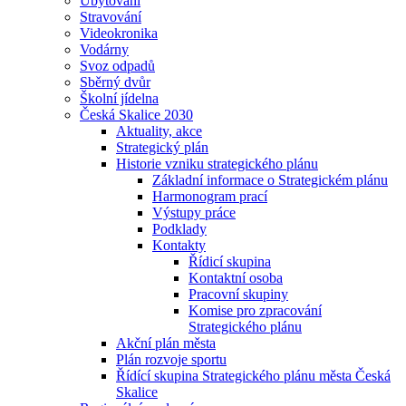
Ubytování
Stravování
Videokronika
Vodárny
Svoz odpadů
Sběrný dvůr
Školní jídelna
Česká Skalice 2030
Aktuality, akce
Strategický plán
Historie vzniku strategického plánu
Základní informace o Strategickém plánu
Harmonogram prací
Výstupy práce
Podklady
Kontakty
Řídicí skupina
Kontaktní osoba
Pracovní skupiny
Komise pro zpracování
Strategického plánu
Akční plán města
Plán rozvoje sportu
Řídící skupina Strategického plánu města Česká
Skalice