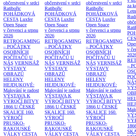
v sr
občerstvení v srdci
občerstvení v srdci
občerstvení v srdci
za k
Ratibořic
Ratibořic
Ratibořic
Letn
POHÁDKOVÁ
POHÁDKOVÁ
POHÁDKOVÁ
Rud
CESTA
Luxfer
CESTA
Luxfer
CESTA
Luxfer
obče
Open Space
Open Space
Open Space
Rati
v červenci a srpnu
v červenci a srpnu
v červenci a srpnu
PO
2026
2026
2026
CE
RETROGAMING
RETROGAMING
RETROGAMING
Ope
– POČÁTKY
– POČÁTKY
– POČÁTKY
v če
OSOBNÍCH
OSOBNÍCH
OSOBNÍCH
202
POČÍTAČŮ U
POČÍTAČŮ U
POČÍTAČŮ U
RE
NÁS
VERNISÁŽ
NÁS
VERNISÁŽ
NÁS
VERNISÁŽ
– 
VÝSTAVY
VÝSTAVY
VÝSTAVY
OS
OBRAZŮ
OBRAZŮ
OBRAZŮ
PO
HELENY
HELENY
HELENY
NÁ
HEJDUKOVÉ:
HEJDUKOVÉ:
HEJDUKOVÉ:
VÝ
Malování je radost
Malování je radost
Malování je radost
OB
VÝSTAVA K
VÝSTAVA K
VÝSTAVA K
HE
VÝROČÍ BITVY
VÝROČÍ BITVY
VÝROČÍ BITVY
HE
1866 U ČESKÉ
1866 U ČESKÉ
1866 U ČESKÉ
Malo
SKALICE
160.
SKALICE
160.
SKALICE
160.
VÝ
VÝROČÍ
VÝROČÍ
VÝROČÍ
VÝ
PRUSKO-
PRUSKO-
PRUSKO-
186
RAKOUSKÉ
RAKOUSKÉ
RAKOUSKÉ
SK
VÁLKY
CESTA
VÁLKY
CESTA
VÁLKY
CESTA