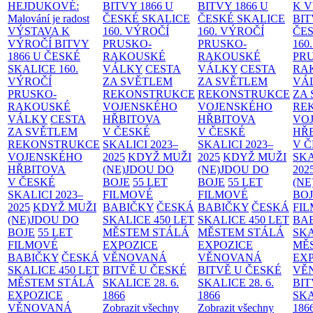
HEJDUKOVÉ:
BITVY 1866 U
BITVY 1866 U
K 
Malování je radost
ČESKÉ SKALICE
ČESKÉ SKALICE
BIT
VÝSTAVA K
160. VÝROČÍ
160. VÝROČÍ
ČES
VÝROČÍ BITVY
PRUSKO-
PRUSKO-
160
1866 U ČESKÉ
RAKOUSKÉ
RAKOUSKÉ
PR
SKALICE
160.
VÁLKY
CESTA
VÁLKY
CESTA
RA
VÝROČÍ
ZA SVĚTLEM
ZA SVĚTLEM
VÁ
PRUSKO-
REKONSTRUKCE
REKONSTRUKCE
ZA
RAKOUSKÉ
VOJENSKÉHO
VOJENSKÉHO
RE
VÁLKY
CESTA
HŘBITOVA
HŘBITOVA
VO
ZA SVĚTLEM
V ČESKÉ
V ČESKÉ
HŘ
REKONSTRUKCE
SKALICI 2023–
SKALICI 2023–
V 
VOJENSKÉHO
2025
KDYŽ MUŽI
2025
KDYŽ MUŽI
SKA
HŘBITOVA
(NE)JDOU DO
(NE)JDOU DO
202
V ČESKÉ
BOJE
55 LET
BOJE
55 LET
(NE
SKALICI 2023–
FILMOVÉ
FILMOVÉ
BO
2025
KDYŽ MUŽI
BABIČKY
ČESKÁ
BABIČKY
ČESKÁ
FI
(NE)JDOU DO
SKALICE 450 LET
SKALICE 450 LET
BA
BOJE
55 LET
MĚSTEM
STÁLÁ
MĚSTEM
STÁLÁ
SKA
FILMOVÉ
EXPOZICE
EXPOZICE
MĚ
BABIČKY
ČESKÁ
VĚNOVANÁ
VĚNOVANÁ
EX
SKALICE 450 LET
BITVĚ U ČESKÉ
BITVĚ U ČESKÉ
VĚ
MĚSTEM
STÁLÁ
SKALICE 28. 6.
SKALICE 28. 6.
BIT
EXPOZICE
1866
1866
SKA
VĚNOVANÁ
Zobrazit všechny
Zobrazit všechny
186