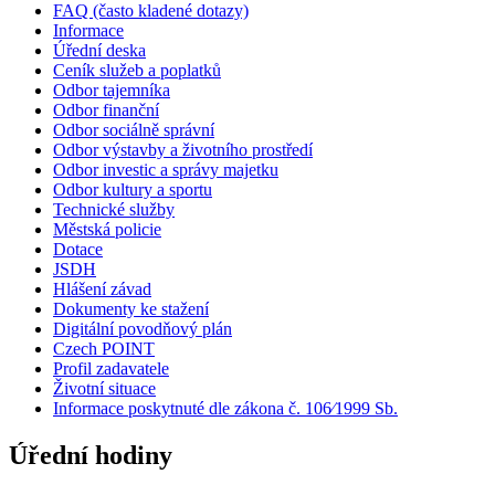
FAQ (často kladené dotazy)
Informace
Úřední deska
Ceník služeb a poplatků
Odbor tajemníka
Odbor finanční
Odbor sociálně správní
Odbor výstavby a životního prostředí
Odbor investic a správy majetku
Odbor kultury a sportu
Technické služby
Městská policie
Dotace
JSDH
Hlášení závad
Dokumenty ke stažení
Digitální povodňový plán
Czech POINT
Profil zadavatele
Životní situace
Informace poskytnuté dle zákona č. 106⁄1999 Sb.
Úřední hodiny