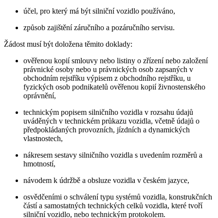
účel, pro který má být silniční vozidlo používáno,
způsob zajištění záručního a pozáručního servisu.
Žádost musí být doložena těmito doklady:
ověřenou kopií smlouvy nebo listiny o zřízení nebo založení
právnické osoby nebo u právnických osob zapsaných v
obchodním rejstříku výpisem z obchodního rejstříku, u
fyzických osob podnikatelů ověřenou kopií živnostenského
oprávnění,
technickým popisem silničního vozidla v rozsahu údajů
uváděných v technickém průkazu vozidla, včetně údajů o
předpokládaných provozních, jízdních a dynamických
vlastnostech,
nákresem sestavy silničního vozidla s uvedením rozměrů a
hmotností,
návodem k údržbě a obsluze vozidla v českém jazyce,
osvědčeními o schválení typu systémů vozidla, konstrukčních
částí a samostatných technických celků vozidla, které tvoří
silniční vozidlo, nebo technickým protokolem.