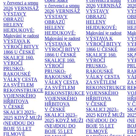
Open Space
v červenci a srpnu
v če
v červenci a srpnu
v červenci a srpnu
2026
VERNISÁŽ
202
2026
VERNISÁŽ
2026
VERNISÁŽ
VÝSTAVY
VÝ
VÝSTAVY
VÝSTAVY
OBRAZŮ
OB
OBRAZŮ
OBRAZŮ
HELENY
HE
HELENY
HELENY
HEJDUKOVÉ:
HE
HEJDUKOVÉ:
HEJDUKOVÉ:
Malování je radost
Malo
Malování je radost
Malování je radost
VÝSTAVA K
VÝ
VÝSTAVA K
VÝSTAVA K
VÝROČÍ BITVY
VÝ
VÝROČÍ BITVY
VÝROČÍ BITVY
1866 U ČESKÉ
186
1866 U ČESKÉ
1866 U ČESKÉ
SKALICE
160.
SK
SKALICE
160.
SKALICE
160.
VÝROČÍ
VÝ
VÝROČÍ
VÝROČÍ
PRUSKO-
PR
PRUSKO-
PRUSKO-
RAKOUSKÉ
RA
RAKOUSKÉ
RAKOUSKÉ
VÁLKY
CESTA
VÁ
VÁLKY
CESTA
VÁLKY
CESTA
ZA SVĚTLEM
ZA
ZA SVĚTLEM
ZA SVĚTLEM
REKONSTRUKCE
RE
REKONSTRUKCE
REKONSTRUKCE
VOJENSKÉHO
VO
VOJENSKÉHO
VOJENSKÉHO
HŘBITOVA
HŘ
HŘBITOVA
HŘBITOVA
V ČESKÉ
V 
V ČESKÉ
V ČESKÉ
SKALICI 2023–
SKA
SKALICI 2023–
SKALICI 2023–
2025
KDYŽ MUŽI
202
2025
KDYŽ MUŽI
2025
KDYŽ MUŽI
(NE)JDOU DO
(NE
(NE)JDOU DO
(NE)JDOU DO
BOJE
55 LET
BO
BOJE
55 LET
BOJE
55 LET
FILMOVÉ
FI
FILMOVÉ