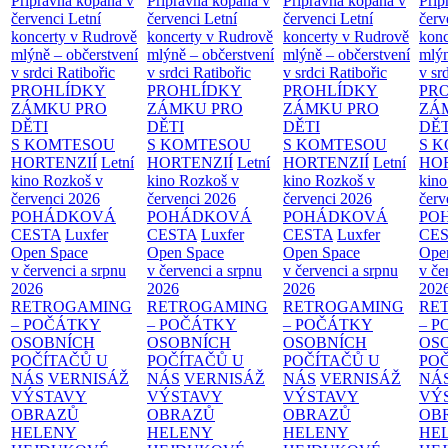
Přípravná kopaná v
Přípravná kopaná v
Přípravná kopaná v
Příp
červenci
Letní
červenci
Letní
červenci
Letní
červ
koncerty v Rudrově
koncerty v Rudrově
koncerty v Rudrově
konc
mlýně – občerstvení
mlýně – občerstvení
mlýně – občerstvení
mlýn
v srdci Ratibořic
v srdci Ratibořic
v srdci Ratibořic
v sr
PROHLÍDKY
PROHLÍDKY
PROHLÍDKY
PR
ZÁMKU PRO
ZÁMKU PRO
ZÁMKU PRO
ZÁ
DĚTI
DĚTI
DĚTI
DĚT
S KOMTESOU
S KOMTESOU
S KOMTESOU
S 
HORTENZIÍ
Letní
HORTENZIÍ
Letní
HORTENZIÍ
Letní
HOR
kino Rozkoš v
kino Rozkoš v
kino Rozkoš v
kino
červenci 2026
červenci 2026
červenci 2026
červ
POHÁDKOVÁ
POHÁDKOVÁ
POHÁDKOVÁ
PO
CESTA
Luxfer
CESTA
Luxfer
CESTA
Luxfer
CE
Open Space
Open Space
Open Space
Ope
v červenci a srpnu
v červenci a srpnu
v červenci a srpnu
v če
2026
2026
2026
202
RETROGAMING
RETROGAMING
RETROGAMING
RE
– POČÁTKY
– POČÁTKY
– POČÁTKY
– 
OSOBNÍCH
OSOBNÍCH
OSOBNÍCH
OS
POČÍTAČŮ U
POČÍTAČŮ U
POČÍTAČŮ U
PO
NÁS
VERNISÁŽ
NÁS
VERNISÁŽ
NÁS
VERNISÁŽ
NÁ
VÝSTAVY
VÝSTAVY
VÝSTAVY
VÝ
OBRAZŮ
OBRAZŮ
OBRAZŮ
OB
HELENY
HELENY
HELENY
HE