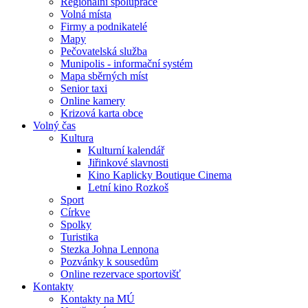
Regionální spolupráce
Volná místa
Firmy a podnikatelé
Mapy
Pečovatelská služba
Munipolis - informační systém
Mapa sběrných míst
Senior taxi
Online kamery
Krizová karta obce
Volný čas
Kultura
Kulturní kalendář
Jiřinkové slavnosti
Kino Kaplicky Boutique Cinema
Letní kino Rozkoš
Sport
Církve
Spolky
Turistika
Stezka Johna Lennona
Pozvánky k sousedům
Online rezervace sportovišť
Kontakty
Kontakty na MÚ