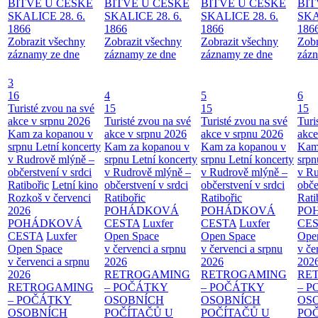
BITVĚ U ČESKÉ
BITVĚ U ČESKÉ
BITVĚ U ČESKÉ
BIT
SKALICE 28. 6.
SKALICE 28. 6.
SKALICE 28. 6.
SKA
1866
1866
1866
186
Zobrazit všechny
Zobrazit všechny
Zobrazit všechny
Zobr
záznamy ze dne
záznamy ze dne
záznamy ze dne
zázn
3
16
4
5
6
Turisté zvou na své
15
15
15
akce v srpnu 2026
Turisté zvou na své
Turisté zvou na své
Turi
Kam za kopanou v
akce v srpnu 2026
akce v srpnu 2026
akce
srpnu
Letní koncerty
Kam za kopanou v
Kam za kopanou v
Kam
v Rudrově mlýně –
srpnu
Letní koncerty
srpnu
Letní koncerty
srp
občerstvení v srdci
v Rudrově mlýně –
v Rudrově mlýně –
v Ru
Ratibořic
Letní kino
občerstvení v srdci
občerstvení v srdci
obče
Rozkoš v červenci
Ratibořic
Ratibořic
Rati
2026
POHÁDKOVÁ
POHÁDKOVÁ
PO
POHÁDKOVÁ
CESTA
Luxfer
CESTA
Luxfer
CE
CESTA
Luxfer
Open Space
Open Space
Ope
Open Space
v červenci a srpnu
v červenci a srpnu
v če
v červenci a srpnu
2026
2026
202
2026
RETROGAMING
RETROGAMING
RE
RETROGAMING
– POČÁTKY
– POČÁTKY
– 
– POČÁTKY
OSOBNÍCH
OSOBNÍCH
OS
OSOBNÍCH
POČÍTAČŮ U
POČÍTAČŮ U
PO