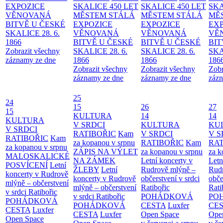
EXPOZICE
SKALICE 450 LET
SKALICE 450 LET
SKA
VĚNOVANÁ
MĚSTEM
STÁLÁ
MĚSTEM
STÁLÁ
MĚ
BITVĚ U ČESKÉ
EXPOZICE
EXPOZICE
EX
SKALICE 28. 6.
VĚNOVANÁ
VĚNOVANÁ
VĚ
1866
BITVĚ U ČESKÉ
BITVĚ U ČESKÉ
BIT
Zobrazit všechny
SKALICE 28. 6.
SKALICE 28. 6.
SKA
záznamy ze dne
1866
1866
186
Zobrazit všechny
Zobrazit všechny
Zobr
záznamy ze dne
záznamy ze dne
zázn
25
24
15
26
27
15
KULTURA
14
14
KULTURA
V SRDCI
KULTURA
KU
V SRDCI
RATIBOŘIC
Kam
V SRDCI
V S
RATIBOŘIC
Kam
za kopanou v srpnu
RATIBOŘIC
Kam
RAT
za kopanou v srpnu
ZÁPIS NA VÝLET
za kopanou v srpnu
za k
MALOSKALICKÉ
NA ZÁMEK
Letní koncerty v
Letn
POSVÍCENÍ
Letní
ŽLEBY
Letní
Rudrově mlýně –
Rud
koncerty v Rudrově
koncerty v Rudrově
občerstvení v srdci
obče
mlýně – občerstvení
mlýně – občerstvení
Ratibořic
Rati
v srdci Ratibořic
v srdci Ratibořic
POHÁDKOVÁ
PO
POHÁDKOVÁ
POHÁDKOVÁ
CESTA
Luxfer
CE
CESTA
Luxfer
CESTA
Luxfer
Open Space
Ope
Open Space