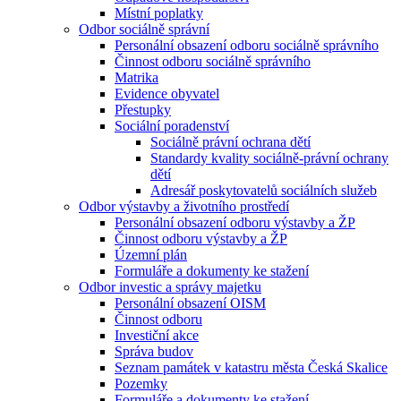
Místní poplatky
Odbor sociálně správní
Personální obsazení odboru sociálně správního
Činnost odboru sociálně správního
Matrika
Evidence obyvatel
Přestupky
Sociální poradenství
Sociálně právní ochrana dětí
Standardy kvality sociálně-právní ochrany
dětí
Adresář poskytovatelů sociálních služeb
Odbor výstavby a životního prostředí
Personální obsazení odboru výstavby a ŽP
Činnost odboru výstavby a ŽP
Územní plán
Formuláře a dokumenty ke stažení
Odbor investic a správy majetku
Personální obsazení OISM
Činnost odboru
Investiční akce
Správa budov
Seznam památek v katastru města Česká Skalice
Pozemky
Formuláře a dokumenty ke stažení