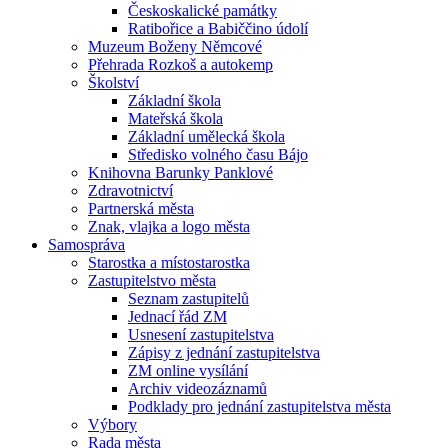
Českoskalické památky
Ratibořice a Babiččino údolí
Muzeum Boženy Němcové
Přehrada Rozkoš a autokemp
Školství
Základní škola
Mateřská škola
Základní umělecká škola
Středisko volného času Bájo
Knihovna Barunky Panklové
Zdravotnictví
Partnerská města
Znak, vlajka a logo města
Samospráva
Starostka a místostarostka
Zastupitelstvo města
Seznam zastupitelů
Jednací řád ZM
Usnesení zastupitelstva
Zápisy z jednání zastupitelstva
ZM online vysílání
Archiv videozáznamů
Podklady pro jednání zastupitelstva města
Výbory
Rada města