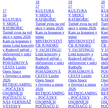
18
19
20
17
17
17
17
KULTURA
KULTURA
KU
16
V SRDCI
V SRDCI
V S
KULTURA
RATIBOŘIC
RATIBOŘIC
RAT
V SRDCI
Turisté zvou na své
Turisté zvou na své
Turi
RATIBOŘIC
akce v srpnu 2026
akce v srpnu 2026
akce
Turisté zvou na své
Kam za kopanou v
Kam za kopanou v
Kam
akce v srpnu 2026
srpnu
srpnu
srpn
Kam za kopanou v
MISTROVSTVÍ
MISTROVSTVÍ
MI
srpnu
Letní koncerty
ČR JUNIORŮ
ČR JUNIORŮ
ČR 
v Rudrově mlýně –
V JACHTINGU
V JACHTINGU
V 
občerstvení v srdci
Letní koncerty v
Letní koncerty v
Letn
Ratibořic
Rudrově mlýně –
Rudrově mlýně –
Rud
POHÁDKOVÁ
občerstvení v srdci
občerstvení v srdci
obče
CESTA
Luxfer
Ratibořic
Ratibořic
Rati
Open Space
POHÁDKOVÁ
POHÁDKOVÁ
PO
v červenci a srpnu
CESTA
Luxfer
CESTA
Luxfer
CE
2026
Open Space
Open Space
Ope
RETROGAMING
v červenci a srpnu
v červenci a srpnu
v če
– POČÁTKY
2026
2026
202
OSOBNÍCH
RETROGAMING
RETROGAMING
RE
POČÍTAČŮ U
– POČÁTKY
– POČÁTKY
– 
NÁS
VERNISÁŽ
OSOBNÍCH
OSOBNÍCH
OS
VÝSTAVY
POČÍTAČŮ U
POČÍTAČŮ U
PO