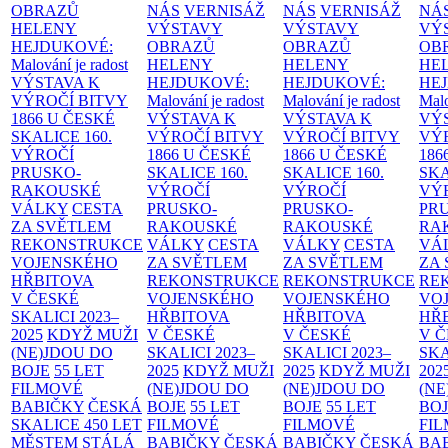
OBRAZŮ
NÁS
VERNISÁŽ
NÁS
VERNISÁŽ
NÁ
HELENY
VÝSTAVY
VÝSTAVY
VÝ
HEJDUKOVÉ:
OBRAZŮ
OBRAZŮ
OB
Malování je radost
HELENY
HELENY
HE
VÝSTAVA K
HEJDUKOVÉ:
HEJDUKOVÉ:
HE
VÝROČÍ BITVY
Malování je radost
Malování je radost
Malo
1866 U ČESKÉ
VÝSTAVA K
VÝSTAVA K
VÝ
SKALICE
160.
VÝROČÍ BITVY
VÝROČÍ BITVY
VÝ
VÝROČÍ
1866 U ČESKÉ
1866 U ČESKÉ
186
PRUSKO-
SKALICE
160.
SKALICE
160.
SK
RAKOUSKÉ
VÝROČÍ
VÝROČÍ
VÝ
VÁLKY
CESTA
PRUSKO-
PRUSKO-
PR
ZA SVĚTLEM
RAKOUSKÉ
RAKOUSKÉ
RA
REKONSTRUKCE
VÁLKY
CESTA
VÁLKY
CESTA
VÁ
VOJENSKÉHO
ZA SVĚTLEM
ZA SVĚTLEM
ZA
HŘBITOVA
REKONSTRUKCE
REKONSTRUKCE
RE
V ČESKÉ
VOJENSKÉHO
VOJENSKÉHO
VO
SKALICI 2023–
HŘBITOVA
HŘBITOVA
HŘ
2025
KDYŽ MUŽI
V ČESKÉ
V ČESKÉ
V 
(NE)JDOU DO
SKALICI 2023–
SKALICI 2023–
SKA
BOJE
55 LET
2025
KDYŽ MUŽI
2025
KDYŽ MUŽI
202
FILMOVÉ
(NE)JDOU DO
(NE)JDOU DO
(NE
BABIČKY
ČESKÁ
BOJE
55 LET
BOJE
55 LET
BO
SKALICE 450 LET
FILMOVÉ
FILMOVÉ
FI
MĚSTEM
STÁLÁ
BABIČKY
ČESKÁ
BABIČKY
ČESKÁ
BA