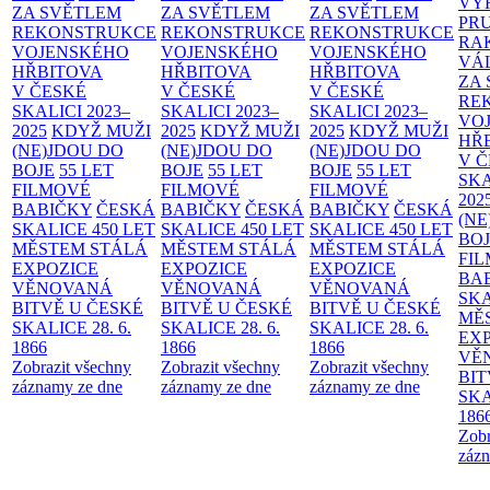
VÝ
ZA SVĚTLEM
ZA SVĚTLEM
ZA SVĚTLEM
PR
REKONSTRUKCE
REKONSTRUKCE
REKONSTRUKCE
RA
VOJENSKÉHO
VOJENSKÉHO
VOJENSKÉHO
VÁ
HŘBITOVA
HŘBITOVA
HŘBITOVA
ZA
V ČESKÉ
V ČESKÉ
V ČESKÉ
RE
SKALICI 2023–
SKALICI 2023–
SKALICI 2023–
VO
2025
KDYŽ MUŽI
2025
KDYŽ MUŽI
2025
KDYŽ MUŽI
HŘ
(NE)JDOU DO
(NE)JDOU DO
(NE)JDOU DO
V 
BOJE
55 LET
BOJE
55 LET
BOJE
55 LET
SKA
FILMOVÉ
FILMOVÉ
FILMOVÉ
202
BABIČKY
ČESKÁ
BABIČKY
ČESKÁ
BABIČKY
ČESKÁ
(NE
SKALICE 450 LET
SKALICE 450 LET
SKALICE 450 LET
BO
MĚSTEM
STÁLÁ
MĚSTEM
STÁLÁ
MĚSTEM
STÁLÁ
FI
EXPOZICE
EXPOZICE
EXPOZICE
BA
VĚNOVANÁ
VĚNOVANÁ
VĚNOVANÁ
SKA
BITVĚ U ČESKÉ
BITVĚ U ČESKÉ
BITVĚ U ČESKÉ
MĚ
SKALICE 28. 6.
SKALICE 28. 6.
SKALICE 28. 6.
EX
1866
1866
1866
VĚ
Zobrazit všechny
Zobrazit všechny
Zobrazit všechny
BIT
záznamy ze dne
záznamy ze dne
záznamy ze dne
SKA
186
Zobr
zázn