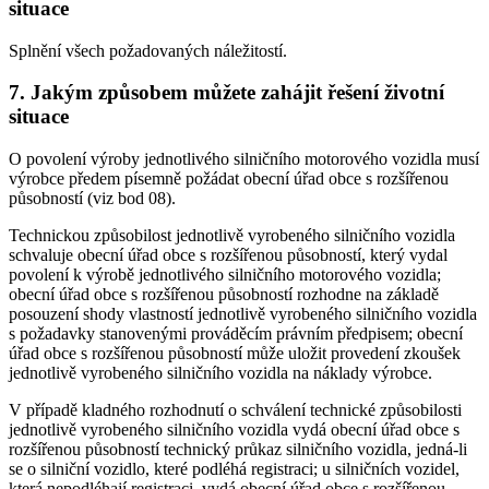
situace
Splnění všech požadovaných náležitostí.
7. Jakým způsobem můžete zahájit řešení životní
situace
O povolení výroby jednotlivého silničního motorového vozidla musí
výrobce předem písemně požádat obecní úřad obce s rozšířenou
působností (viz bod 08).
Technickou způsobilost jednotlivě vyrobeného silničního vozidla
schvaluje obecní úřad obce s rozšířenou působností, který vydal
povolení k výrobě jednotlivého silničního motorového vozidla;
obecní úřad obce s rozšířenou působností rozhodne na základě
posouzení shody vlastností jednotlivě vyrobeného silničního vozidla
s požadavky stanovenými prováděcím právním předpisem; obecní
úřad obce s rozšířenou působností může uložit provedení zkoušek
jednotlivě vyrobeného silničního vozidla na náklady výrobce.
V případě kladného rozhodnutí o schválení technické způsobilosti
jednotlivě vyrobeného silničního vozidla vydá obecní úřad obce s
rozšířenou působností technický průkaz silničního vozidla, jedná-li
se o silniční vozidlo, které podléhá registraci; u silničních vozidel,
která nepodléhají registraci, vydá obecní úřad obce s rozšířenou