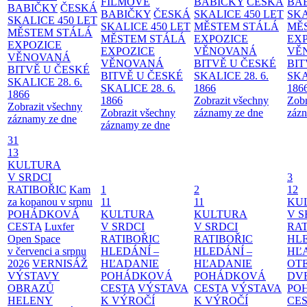
FILMOVÉ
BABIČKY
ČESKÁ
BA
BABIČKY
ČESKÁ
BABIČKY
ČESKÁ
SKALICE 450 LET
SKA
SKALICE 450 LET
SKALICE 450 LET
MĚSTEM
STÁLÁ
MĚ
MĚSTEM
STÁLÁ
MĚSTEM
STÁLÁ
EXPOZICE
EX
EXPOZICE
EXPOZICE
VĚNOVANÁ
VĚ
VĚNOVANÁ
VĚNOVANÁ
BITVĚ U ČESKÉ
BIT
BITVĚ U ČESKÉ
BITVĚ U ČESKÉ
SKALICE 28. 6.
SKA
SKALICE 28. 6.
SKALICE 28. 6.
1866
186
1866
1866
Zobrazit všechny
Zobr
Zobrazit všechny
Zobrazit všechny
záznamy ze dne
zázn
záznamy ze dne
záznamy ze dne
31
13
KULTURA
V SRDCI
3
RATIBOŘIC
Kam
1
2
12
za kopanou v srpnu
11
11
KU
POHÁDKOVÁ
KULTURA
KULTURA
V S
CESTA
Luxfer
V SRDCI
V SRDCI
RAT
Open Space
RATIBOŘIC
RATIBOŘIC
HLE
v červenci a srpnu
HLEDÁNÍ –
HLEDÁNÍ –
HĽ
2026
VERNISÁŽ
HĽADANIE
HĽADANIE
OT
VÝSTAVY
POHÁDKOVÁ
POHÁDKOVÁ
DV
OBRAZŮ
CESTA
VÝSTAVA
CESTA
VÝSTAVA
PO
HELENY
K VÝROČÍ
K VÝROČÍ
CE