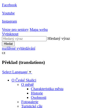
Facebook
Youtube
Instagram
Verze pro seniory
Mapa webu
Vytisknout
Hledaný výraz
Hledat
rozšířené vyhledávání
cz
Překlad (translations)
Select Language
▼
O České Skalici
O městě
Charakteristika města
Historie
Osobnosti
Fotogalerie
Turistické cíle