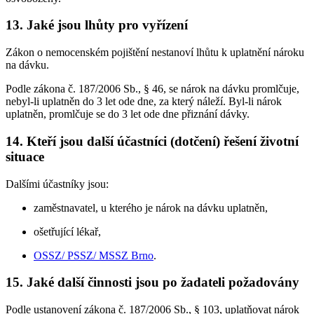
13. Jaké jsou lhůty pro vyřízení
Zákon o nemocenském pojištění nestanoví lhůtu k uplatnění nároku
na dávku.
Podle zákona č. 187/2006 Sb., § 46, se nárok na dávku promlčuje,
nebyl-li uplatněn do 3 let ode dne, za který náleží. Byl-li nárok
uplatněn, promlčuje se do 3 let ode dne přiznání dávky.
14. Kteří jsou další účastníci (dotčení) řešení životní
situace
Dalšími účastníky jsou:
zaměstnavatel, u kterého je nárok na dávku uplatněn,
ošetřující lékař,
OSSZ/ PSSZ/ MSSZ Brno
.
15. Jaké další činnosti jsou po žadateli požadovány
Podle ustanovení zákona č. 187/2006 Sb., § 103, uplatňovat nárok