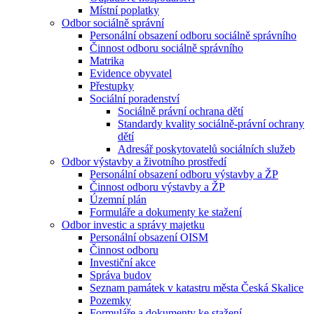
Místní poplatky
Odbor sociálně správní
Personální obsazení odboru sociálně správního
Činnost odboru sociálně správního
Matrika
Evidence obyvatel
Přestupky
Sociální poradenství
Sociálně právní ochrana dětí
Standardy kvality sociálně-právní ochrany
dětí
Adresář poskytovatelů sociálních služeb
Odbor výstavby a životního prostředí
Personální obsazení odboru výstavby a ŽP
Činnost odboru výstavby a ŽP
Územní plán
Formuláře a dokumenty ke stažení
Odbor investic a správy majetku
Personální obsazení OISM
Činnost odboru
Investiční akce
Správa budov
Seznam památek v katastru města Česká Skalice
Pozemky
Formuláře a dokumenty ke stažení