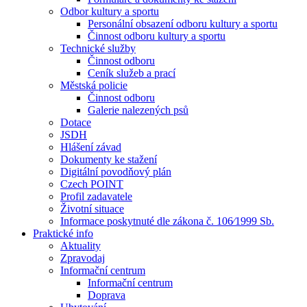
Odbor kultury a sportu
Personální obsazení odboru kultury a sportu
Činnost odboru kultury a sportu
Technické služby
Činnost odboru
Ceník služeb a prací
Městská policie
Činnost odboru
Galerie nalezených psů
Dotace
JSDH
Hlášení závad
Dokumenty ke stažení
Digitální povodňový plán
Czech POINT
Profil zadavatele
Životní situace
Informace poskytnuté dle zákona č. 106⁄1999 Sb.
Praktické info
Aktuality
Zpravodaj
Informační centrum
Informační centrum
Doprava