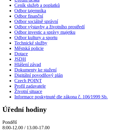
Ceník služeb a poplatků
Odbor tajemníka
Odbor finanční
Odbor sociálně správní
Odbor výstavby a životního prostředí
Odbor investic a správy majetku
Odbor kultury a sportu
Technické služby
Městská policie
Dotace
JSDH
Hlášení závad
Dokumenty ke stažení
Digitální povodňový plán
Czech POINT
Profil zadavatele
Životní situace
Informace poskytnuté dle zákona č. 106⁄1999 Sb.
Úřední hodiny
Pondělí
8:00-12.00 / 13.00-17.00