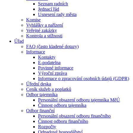
Seznam radních
Jednací řád
Usnesení rady města
Komise
Vyhlášky a nařízení
Veřejné zakázky
Kontrola a stížnosti
Úřad
FAQ (často kladené dotazy)
Informace
Kontakty
E-podatelna
Povinné informace
Výroční zpráva
Informace o zpracování osobních údajů (GDPR)
Úřední deska
Ceník služeb a poplatků
Odbor tajemníka
Personální obsazení odboru tajemníka MěÚ
Činnost odboru tajemníka
Odbor finanční
Personální obsazení odboru finančního
Činnost odboru finančního
Rozpočty
Odpadové hospodářství