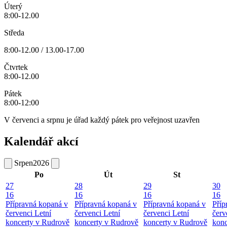
Úterý
8:00-12.00
Středa
8:00-12.00 / 13.00-17.00
Čtvrtek
8:00-12.00
Pátek
8:00-12:00
V červenci a srpnu je úřad každý pátek pro veřejnost uzavřen
Kalendář akcí
Srpen
2026
Po
Út
St
27
28
29
30
16
16
16
16
Přípravná kopaná v
Přípravná kopaná v
Přípravná kopaná v
Příp
červenci
Letní
červenci
Letní
červenci
Letní
červ
koncerty v Rudrově
koncerty v Rudrově
koncerty v Rudrově
konc