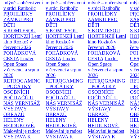
mlýně – občerstvení
mlýně – občerstvení
mlýně – občerstvení
mlýn
v srdci Ratibořic
v srdci Ratibořic
v srdci Ratibořic
v sr
PROHLÍDKY
PROHLÍDKY
PROHLÍDKY
PR
ZÁMKU PRO
ZÁMKU PRO
ZÁMKU PRO
ZÁ
DĚTI
DĚTI
DĚTI
DĚT
S KOMTESOU
S KOMTESOU
S KOMTESOU
S 
HORTENZIÍ
Letní
HORTENZIÍ
Letní
HORTENZIÍ
Letní
HOR
kino Rozkoš v
kino Rozkoš v
kino Rozkoš v
kino
červenci 2026
červenci 2026
červenci 2026
červ
POHÁDKOVÁ
POHÁDKOVÁ
POHÁDKOVÁ
PO
CESTA
Luxfer
CESTA
Luxfer
CESTA
Luxfer
CE
Open Space
Open Space
Open Space
Ope
v červenci a srpnu
v červenci a srpnu
v červenci a srpnu
v če
2026
2026
2026
202
RETROGAMING
RETROGAMING
RETROGAMING
RE
– POČÁTKY
– POČÁTKY
– POČÁTKY
– 
OSOBNÍCH
OSOBNÍCH
OSOBNÍCH
OS
POČÍTAČŮ U
POČÍTAČŮ U
POČÍTAČŮ U
PO
NÁS
VERNISÁŽ
NÁS
VERNISÁŽ
NÁS
VERNISÁŽ
NÁ
VÝSTAVY
VÝSTAVY
VÝSTAVY
VÝ
OBRAZŮ
OBRAZŮ
OBRAZŮ
OB
HELENY
HELENY
HELENY
HE
HEJDUKOVÉ:
HEJDUKOVÉ:
HEJDUKOVÉ:
HE
Malování je radost
Malování je radost
Malování je radost
Malo
VÝSTAVA K
VÝSTAVA K
VÝSTAVA K
VÝ