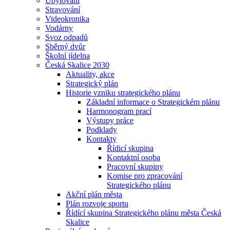
Ubytování
Stravování
Videokronika
Vodárny
Svoz odpadů
Sběrný dvůr
Školní jídelna
Česká Skalice 2030
Aktuality, akce
Strategický plán
Historie vzniku strategického plánu
Základní informace o Strategickém plánu
Harmonogram prací
Výstupy práce
Podklady
Kontakty
Řídicí skupina
Kontaktní osoba
Pracovní skupiny
Komise pro zpracování
Strategického plánu
Akční plán města
Plán rozvoje sportu
Řídící skupina Strategického plánu města Česká
Skalice