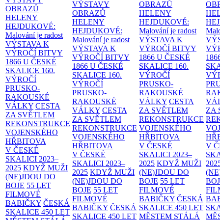
VÝSTAVY
OBRAZŮ
OB
OBRAZŮ
OBRAZŮ
HELENY
HE
HELENY
HELENY
HEJDUKOVÉ:
HE
HEJDUKOVÉ:
HEJDUKOVÉ:
Malování je radost
Malo
Malování je radost
Malování je radost
VÝSTAVA K
VÝ
VÝSTAVA K
VÝSTAVA K
VÝROČÍ BITVY
VÝ
VÝROČÍ BITVY
VÝROČÍ BITVY
1866 U ČESKÉ
186
1866 U ČESKÉ
1866 U ČESKÉ
SKALICE
160.
SK
SKALICE
160.
SKALICE
160.
VÝROČÍ
VÝ
VÝROČÍ
VÝROČÍ
PRUSKO-
PR
PRUSKO-
PRUSKO-
RAKOUSKÉ
RA
RAKOUSKÉ
RAKOUSKÉ
VÁLKY
CESTA
VÁ
VÁLKY
CESTA
VÁLKY
CESTA
ZA SVĚTLEM
ZA
ZA SVĚTLEM
ZA SVĚTLEM
REKONSTRUKCE
RE
REKONSTRUKCE
REKONSTRUKCE
VOJENSKÉHO
VO
VOJENSKÉHO
VOJENSKÉHO
HŘBITOVA
HŘ
HŘBITOVA
HŘBITOVA
V ČESKÉ
V 
V ČESKÉ
V ČESKÉ
SKALICI 2023–
SKA
SKALICI 2023–
SKALICI 2023–
2025
KDYŽ MUŽI
202
2025
KDYŽ MUŽI
2025
KDYŽ MUŽI
(NE)JDOU DO
(NE
(NE)JDOU DO
(NE)JDOU DO
BOJE
55 LET
BO
BOJE
55 LET
BOJE
55 LET
FILMOVÉ
FI
FILMOVÉ
FILMOVÉ
BABIČKY
ČESKÁ
BA
BABIČKY
ČESKÁ
BABIČKY
ČESKÁ
SKALICE 450 LET
SKA
SKALICE 450 LET
SKALICE 450 LET
MĚSTEM
STÁLÁ
MĚ