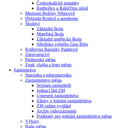
Českoskalické památky
Ratibořice a Babiččino údolí
Muzeum Boženy Němcové
Přehrada Rozkoš a autokemp
Školství
Základní škola
Mateřská škola
Základní umělecká škola
Středisko volného času Bájo
Knihovna Barunky Panklové
Zdravotnictví
Partnerská města
Znak, vlajka a logo města
Samospráva
Starostka a místostarostka
Zastupitelstvo města
Seznam zastupitelů
Jednací řád ZM
Usnesení zastupitelstva
Zápisy z jednání zastupitelstva
ZM online vysílání
Archiv videozáznamů
Podklady pro jednání zastupitelstva města
Výbory
Rada města