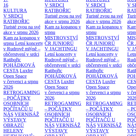
16
V SRDCI
V SRDCI
V S
KULTURA
RATIBOŘIC
RATIBOŘIC
RAT
V SRDCI
Turisté zvou na své
Turisté zvou na své
Turi
RATIBOŘIC
akce v srpnu 2026
akce v srpnu 2026
akce
Turisté zvou na své
Kam za kopanou v
Kam za kopanou v
Kam
akce v srpnu 2026
srpnu
srpnu
srpn
Kam za kopanou v
MISTROVSTVÍ
MISTROVSTVÍ
MI
srpnu
Letní koncerty
ČR JUNIORŮ
ČR JUNIORŮ
ČR 
v Rudrově mlýně –
V JACHTINGU
V JACHTINGU
V 
občerstvení v srdci
Letní koncerty v
Letní koncerty v
Letn
Ratibořic
Rudrově mlýně –
Rudrově mlýně –
Rud
POHÁDKOVÁ
občerstvení v srdci
občerstvení v srdci
obče
CESTA
Luxfer
Ratibořic
Ratibořic
Rati
Open Space
POHÁDKOVÁ
POHÁDKOVÁ
PO
v červenci a srpnu
CESTA
Luxfer
CESTA
Luxfer
CE
2026
Open Space
Open Space
Ope
RETROGAMING
v červenci a srpnu
v červenci a srpnu
v če
– POČÁTKY
2026
2026
202
OSOBNÍCH
RETROGAMING
RETROGAMING
RE
POČÍTAČŮ U
– POČÁTKY
– POČÁTKY
– 
NÁS
VERNISÁŽ
OSOBNÍCH
OSOBNÍCH
OS
VÝSTAVY
POČÍTAČŮ U
POČÍTAČŮ U
PO
OBRAZŮ
NÁS
VERNISÁŽ
NÁS
VERNISÁŽ
NÁ
HELENY
VÝSTAVY
VÝSTAVY
VÝ