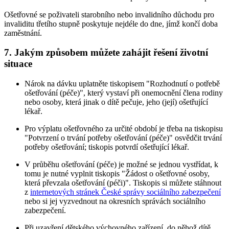
Ošetřovné se poživateli starobního nebo invalidního důchodu pro
invaliditu třetího stupně poskytuje nejdéle do dne, jímž končí doba
zaměstnání.
7. Jakým způsobem můžete zahájit řešení životní
situace
Nárok na dávku uplatněte tiskopisem "Rozhodnutí o potřebě
ošetřování (péče)", který vystaví při onemocnění člena rodiny
nebo osoby, která jinak o dítě pečuje, jeho (její) ošetřující
lékař.
Pro výplatu ošetřovného za určité období je třeba na tiskopisu
"Potvrzení o trvání potřeby ošetřování (péče)" osvědčit trvání
potřeby ošetřování; tiskopis potvrdí ošetřující lékař.
V průběhu ošetřování (péče) je možné se jednou vystřídat, k
tomu je nutné vyplnit tiskopis "Žádost o ošetřovné osoby,
která převzala ošetřování (péči)". Tiskopis si můžete stáhnout
z
internetových stránek České správy sociálního zabezpečení
nebo si jej vyzvednout na okresních správách sociálního
zabezpečení.
Při uzavření dětského výchovného zařízení, do něhož dítě