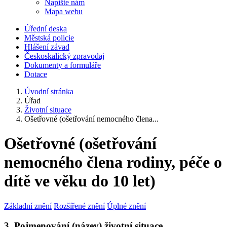
Napište nám
Mapa webu
Úřední deska
Městská policie
Hlášení závad
Českoskalický zpravodaj
Dokumenty a formuláře
Dotace
Úvodní stránka
Úřad
Životní situace
Ošetřovné (ošetřování nemocného člena...
Ošetřovné (ošetřování
nemocného člena rodiny, péče o
dítě ve věku do 10 let)
Základní znění
Rozšířené znění
Úplné znění
3. Pojmenování (název) životní situace