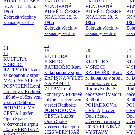
BITVĚ U ČESKÉ
EXPOZICE
EXPOZICE
EX
SKALICE 28. 6.
VĚNOVANÁ
VĚNOVANÁ
VĚ
1866
BITVĚ U ČESKÉ
BITVĚ U ČESKÉ
BIT
Zobrazit všechny
SKALICE 28. 6.
SKALICE 28. 6.
SKA
záznamy ze dne
1866
1866
186
Zobrazit všechny
Zobrazit všechny
Zobr
záznamy ze dne
záznamy ze dne
zázn
25
24
15
26
27
15
KULTURA
14
14
KULTURA
V SRDCI
KULTURA
KU
V SRDCI
RATIBOŘIC
Kam
V SRDCI
V S
RATIBOŘIC
Kam
za kopanou v srpnu
RATIBOŘIC
Kam
RAT
za kopanou v srpnu
ZÁPIS NA VÝLET
za kopanou v srpnu
za k
MALOSKALICKÉ
NA ZÁMEK
Letní koncerty v
Letn
POSVÍCENÍ
Letní
ŽLEBY
Letní
Rudrově mlýně –
Rud
koncerty v Rudrově
koncerty v Rudrově
občerstvení v srdci
obče
mlýně – občerstvení
mlýně – občerstvení
Ratibořic
Rati
v srdci Ratibořic
v srdci Ratibořic
POHÁDKOVÁ
PO
POHÁDKOVÁ
POHÁDKOVÁ
CESTA
Luxfer
CE
CESTA
Luxfer
CESTA
Luxfer
Open Space
Ope
Open Space
Open Space
v červenci a srpnu
v če
v červenci a srpnu
v červenci a srpnu
2026
VERNISÁŽ
202
2026
VERNISÁŽ
2026
VERNISÁŽ
VÝSTAVY
VÝ
VÝSTAVY