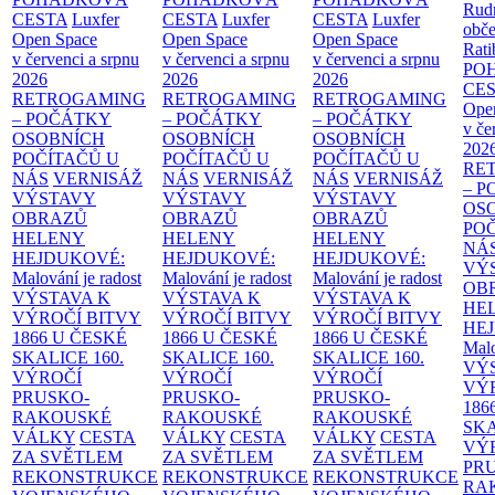
Rud
CESTA
Luxfer
CESTA
Luxfer
CESTA
Luxfer
obče
Open Space
Open Space
Open Space
Rati
v červenci a srpnu
v červenci a srpnu
v červenci a srpnu
PO
2026
2026
2026
CE
RETROGAMING
RETROGAMING
RETROGAMING
Ope
– POČÁTKY
– POČÁTKY
– POČÁTKY
v če
OSOBNÍCH
OSOBNÍCH
OSOBNÍCH
202
POČÍTAČŮ U
POČÍTAČŮ U
POČÍTAČŮ U
RE
NÁS
VERNISÁŽ
NÁS
VERNISÁŽ
NÁS
VERNISÁŽ
– 
VÝSTAVY
VÝSTAVY
VÝSTAVY
OS
OBRAZŮ
OBRAZŮ
OBRAZŮ
PO
HELENY
HELENY
HELENY
NÁ
HEJDUKOVÉ:
HEJDUKOVÉ:
HEJDUKOVÉ:
VÝ
Malování je radost
Malování je radost
Malování je radost
OB
VÝSTAVA K
VÝSTAVA K
VÝSTAVA K
HE
VÝROČÍ BITVY
VÝROČÍ BITVY
VÝROČÍ BITVY
HE
1866 U ČESKÉ
1866 U ČESKÉ
1866 U ČESKÉ
Malo
SKALICE
160.
SKALICE
160.
SKALICE
160.
VÝ
VÝROČÍ
VÝROČÍ
VÝROČÍ
VÝ
PRUSKO-
PRUSKO-
PRUSKO-
186
RAKOUSKÉ
RAKOUSKÉ
RAKOUSKÉ
SK
VÁLKY
CESTA
VÁLKY
CESTA
VÁLKY
CESTA
VÝ
ZA SVĚTLEM
ZA SVĚTLEM
ZA SVĚTLEM
PR
REKONSTRUKCE
REKONSTRUKCE
REKONSTRUKCE
RA