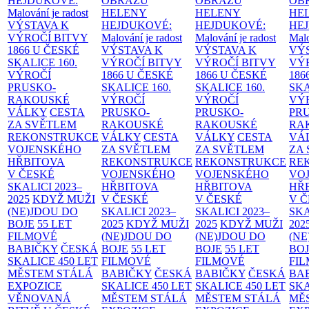
HEJDUKOVÉ:
OBRAZŮ
OBRAZŮ
OB
Malování je radost
HELENY
HELENY
HE
VÝSTAVA K
HEJDUKOVÉ:
HEJDUKOVÉ:
HE
VÝROČÍ BITVY
Malování je radost
Malování je radost
Malo
1866 U ČESKÉ
VÝSTAVA K
VÝSTAVA K
VÝ
SKALICE
160.
VÝROČÍ BITVY
VÝROČÍ BITVY
VÝ
VÝROČÍ
1866 U ČESKÉ
1866 U ČESKÉ
186
PRUSKO-
SKALICE
160.
SKALICE
160.
SK
RAKOUSKÉ
VÝROČÍ
VÝROČÍ
VÝ
VÁLKY
CESTA
PRUSKO-
PRUSKO-
PR
ZA SVĚTLEM
RAKOUSKÉ
RAKOUSKÉ
RA
REKONSTRUKCE
VÁLKY
CESTA
VÁLKY
CESTA
VÁ
VOJENSKÉHO
ZA SVĚTLEM
ZA SVĚTLEM
ZA
HŘBITOVA
REKONSTRUKCE
REKONSTRUKCE
RE
V ČESKÉ
VOJENSKÉHO
VOJENSKÉHO
VO
SKALICI 2023–
HŘBITOVA
HŘBITOVA
HŘ
2025
KDYŽ MUŽI
V ČESKÉ
V ČESKÉ
V 
(NE)JDOU DO
SKALICI 2023–
SKALICI 2023–
SKA
BOJE
55 LET
2025
KDYŽ MUŽI
2025
KDYŽ MUŽI
202
FILMOVÉ
(NE)JDOU DO
(NE)JDOU DO
(NE
BABIČKY
ČESKÁ
BOJE
55 LET
BOJE
55 LET
BO
SKALICE 450 LET
FILMOVÉ
FILMOVÉ
FI
MĚSTEM
STÁLÁ
BABIČKY
ČESKÁ
BABIČKY
ČESKÁ
BA
EXPOZICE
SKALICE 450 LET
SKALICE 450 LET
SKA
VĚNOVANÁ
MĚSTEM
STÁLÁ
MĚSTEM
STÁLÁ
MĚ