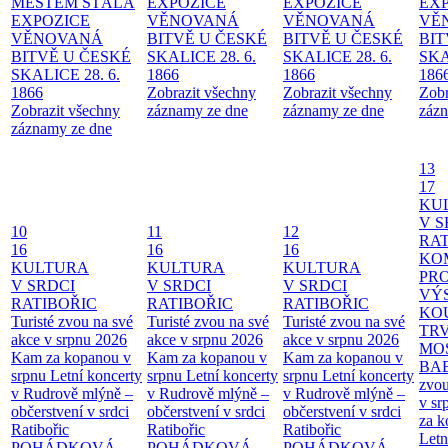
MĚSTEM
STÁLÁ
EXPOZICE
EXPOZICE
EX
EXPOZICE
VĚNOVANÁ
VĚNOVANÁ
VĚ
VĚNOVANÁ
BITVĚ U ČESKÉ
BITVĚ U ČESKÉ
BIT
BITVĚ U ČESKÉ
SKALICE 28. 6.
SKALICE 28. 6.
SKA
SKALICE 28. 6.
1866
1866
186
1866
Zobrazit všechny
Zobrazit všechny
Zobr
Zobrazit všechny
záznamy ze dne
záznamy ze dne
zázn
záznamy ze dne
13
17
KU
V S
10
11
12
RAT
16
16
16
KO
KULTURA
KULTURA
KULTURA
PR
V SRDCI
V SRDCI
V SRDCI
VÝ
RATIBOŘIC
RATIBOŘIC
RATIBOŘIC
KO
Turisté zvou na své
Turisté zvou na své
Turisté zvou na své
TR
akce v srpnu 2026
akce v srpnu 2026
akce v srpnu 2026
MO
Kam za kopanou v
Kam za kopanou v
Kam za kopanou v
BA
srpnu
Letní koncerty
srpnu
Letní koncerty
srpnu
Letní koncerty
zvou
v Rudrově mlýně –
v Rudrově mlýně –
v Rudrově mlýně –
v sr
občerstvení v srdci
občerstvení v srdci
občerstvení v srdci
za k
Ratibořic
Ratibořic
Ratibořic
Letn
POHÁDKOVÁ
POHÁDKOVÁ
POHÁDKOVÁ