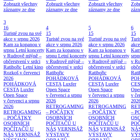
Zobrazit všechny
Zobrazit všechny
Zobrazit všechny
Zobr
záznamy ze dne
záznamy ze dne
záznamy ze dne
zázn
3
16
4
5
6
Turisté zvou na své
15
15
15
akce v srpnu 2026
Turisté zvou na své
Turisté zvou na své
Turi
Kam za kopanou v
akce v srpnu 2026
akce v srpnu 2026
akce
srpnu
Letní koncerty
Kam za kopanou v
Kam za kopanou v
Kam
v Rudrově mlýně –
srpnu
Letní koncerty
srpnu
Letní koncerty
srp
občerstvení v srdci
v Rudrově mlýně –
v Rudrově mlýně –
v Ru
Ratibořic
Letní kino
občerstvení v srdci
občerstvení v srdci
obče
Rozkoš v červenci
Ratibořic
Ratibořic
Rati
2026
POHÁDKOVÁ
POHÁDKOVÁ
PO
POHÁDKOVÁ
CESTA
Luxfer
CESTA
Luxfer
CE
CESTA
Luxfer
Open Space
Open Space
Ope
Open Space
v červenci a srpnu
v červenci a srpnu
v če
v červenci a srpnu
2026
2026
202
2026
RETROGAMING
RETROGAMING
RE
RETROGAMING
– POČÁTKY
– POČÁTKY
– 
– POČÁTKY
OSOBNÍCH
OSOBNÍCH
OS
OSOBNÍCH
POČÍTAČŮ U
POČÍTAČŮ U
PO
POČÍTAČŮ U
NÁS
VERNISÁŽ
NÁS
VERNISÁŽ
NÁ
NÁS
VERNISÁŽ
VÝSTAVY
VÝSTAVY
VÝ