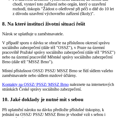
chodí, vystaví toto zařízení nebo orgán, který o uzavření
rozhodl, tiskopis "Žádost o ošetřovné při péči o dítě do 10 let
z důvodu uzavření výchovného zařízení (školy)".
8. Na které instituci životní situaci řešit
Nárok se uplatňuje u zaměstnavatele.
V případě sporu o dávku se obraťte na příslušnou okresní správu
sociálního zabezpečení (dále též "OSSZ"), v Praze na územní
pracoviště Pražské správy sociálního zabezpečení (dále též "PSSZ")
nebo na územní pracoviště Městské správy sociálního zabezpečení
Brno (dále též "MSSZ Brno").
Místní příslušnost OSSZ/ PSSZ/ MSSZ Brno se řídí sídlem vašeho
zaměstnavatele nebo sídlem mzdové účtárny.
Kontakty na OSSZ/ PSSZ/ MSSZ Brno
naleznete na internetových
stránkách České správy sociálního zabezpečení.
10. Jaké doklady je nutné mít s sebou
Při uplatnění nároku na dávku předložte příslušné tiskopisy, k
jednání na OSSZ/ PSSZ/ MSSZ Brno je vhodné vzít s sebou i