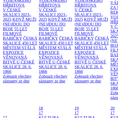
VOJENSKÉHO
VOJENSKÉHO
VOJENSKÉHO
VÁ
HŘBITOVA
HŘBITOVA
HŘBITOVA
ZA
V ČESKÉ
V ČESKÉ
V ČESKÉ
RE
SKALICI 2023–
SKALICI 2023–
SKALICI 2023–
VO
2025
KDYŽ MUŽI
2025
KDYŽ MUŽI
2025
KDYŽ MUŽI
HŘ
(NE)JDOU DO
(NE)JDOU DO
(NE)JDOU DO
V 
BOJE
55 LET
BOJE
55 LET
BOJE
55 LET
SKA
FILMOVÉ
FILMOVÉ
FILMOVÉ
202
BABIČKY
ČESKÁ
BABIČKY
ČESKÁ
BABIČKY
ČESKÁ
(NE
SKALICE 450 LET
SKALICE 450 LET
SKALICE 450 LET
BO
MĚSTEM
STÁLÁ
MĚSTEM
STÁLÁ
MĚSTEM
STÁLÁ
FI
EXPOZICE
EXPOZICE
EXPOZICE
BA
VĚNOVANÁ
VĚNOVANÁ
VĚNOVANÁ
SKA
BITVĚ U ČESKÉ
BITVĚ U ČESKÉ
BITVĚ U ČESKÉ
MĚ
SKALICE 28. 6.
SKALICE 28. 6.
SKALICE 28. 6.
EX
1866
1866
1866
VĚ
Zobrazit všechny
Zobrazit všechny
Zobrazit všechny
BIT
záznamy ze dne
záznamy ze dne
záznamy ze dne
SKA
186
Zobr
zázn
18
19
20
17
17
17
17
KULTURA
KULTURA
KU