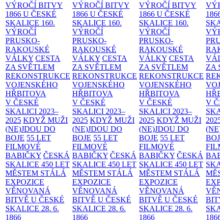
VÝROČÍ BITVY
VÝROČÍ BITVY
VÝROČÍ BITVY
VÝ
1866 U ČESKÉ
1866 U ČESKÉ
1866 U ČESKÉ
186
SKALICE
160.
SKALICE
160.
SKALICE
160.
SK
VÝROČÍ
VÝROČÍ
VÝROČÍ
VÝ
PRUSKO-
PRUSKO-
PRUSKO-
PR
RAKOUSKÉ
RAKOUSKÉ
RAKOUSKÉ
RA
VÁLKY
CESTA
VÁLKY
CESTA
VÁLKY
CESTA
VÁ
ZA SVĚTLEM
ZA SVĚTLEM
ZA SVĚTLEM
ZA
REKONSTRUKCE
REKONSTRUKCE
REKONSTRUKCE
RE
VOJENSKÉHO
VOJENSKÉHO
VOJENSKÉHO
VO
HŘBITOVA
HŘBITOVA
HŘBITOVA
HŘ
V ČESKÉ
V ČESKÉ
V ČESKÉ
V 
SKALICI 2023–
SKALICI 2023–
SKALICI 2023–
SKA
2025
KDYŽ MUŽI
2025
KDYŽ MUŽI
2025
KDYŽ MUŽI
202
(NE)JDOU DO
(NE)JDOU DO
(NE)JDOU DO
(NE
BOJE
55 LET
BOJE
55 LET
BOJE
55 LET
BO
FILMOVÉ
FILMOVÉ
FILMOVÉ
FI
BABIČKY
ČESKÁ
BABIČKY
ČESKÁ
BABIČKY
ČESKÁ
BA
SKALICE 450 LET
SKALICE 450 LET
SKALICE 450 LET
SKA
MĚSTEM
STÁLÁ
MĚSTEM
STÁLÁ
MĚSTEM
STÁLÁ
MĚ
EXPOZICE
EXPOZICE
EXPOZICE
EX
VĚNOVANÁ
VĚNOVANÁ
VĚNOVANÁ
VĚ
BITVĚ U ČESKÉ
BITVĚ U ČESKÉ
BITVĚ U ČESKÉ
BIT
SKALICE 28. 6.
SKALICE 28. 6.
SKALICE 28. 6.
SKA
1866
1866
1866
186