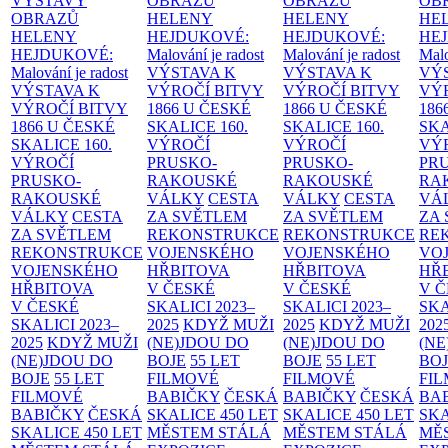
VÝSTAVY
OBRAZŮ
OBRAZŮ
OB
OBRAZŮ
HELENY
HELENY
HE
HELENY
HEJDUKOVÉ:
HEJDUKOVÉ:
HE
HEJDUKOVÉ:
Malování je radost
Malování je radost
Malo
Malování je radost
VÝSTAVA K
VÝSTAVA K
VÝ
VÝSTAVA K
VÝROČÍ BITVY
VÝROČÍ BITVY
VÝ
VÝROČÍ BITVY
1866 U ČESKÉ
1866 U ČESKÉ
186
1866 U ČESKÉ
SKALICE
160.
SKALICE
160.
SK
SKALICE
160.
VÝROČÍ
VÝROČÍ
VÝ
VÝROČÍ
PRUSKO-
PRUSKO-
PR
PRUSKO-
RAKOUSKÉ
RAKOUSKÉ
RA
RAKOUSKÉ
VÁLKY
CESTA
VÁLKY
CESTA
VÁ
VÁLKY
CESTA
ZA SVĚTLEM
ZA SVĚTLEM
ZA
ZA SVĚTLEM
REKONSTRUKCE
REKONSTRUKCE
RE
REKONSTRUKCE
VOJENSKÉHO
VOJENSKÉHO
VO
VOJENSKÉHO
HŘBITOVA
HŘBITOVA
HŘ
HŘBITOVA
V ČESKÉ
V ČESKÉ
V 
V ČESKÉ
SKALICI 2023–
SKALICI 2023–
SKA
SKALICI 2023–
2025
KDYŽ MUŽI
2025
KDYŽ MUŽI
202
2025
KDYŽ MUŽI
(NE)JDOU DO
(NE)JDOU DO
(NE
(NE)JDOU DO
BOJE
55 LET
BOJE
55 LET
BO
BOJE
55 LET
FILMOVÉ
FILMOVÉ
FI
FILMOVÉ
BABIČKY
ČESKÁ
BABIČKY
ČESKÁ
BA
BABIČKY
ČESKÁ
SKALICE 450 LET
SKALICE 450 LET
SKA
SKALICE 450 LET
MĚSTEM
STÁLÁ
MĚSTEM
STÁLÁ
MĚ