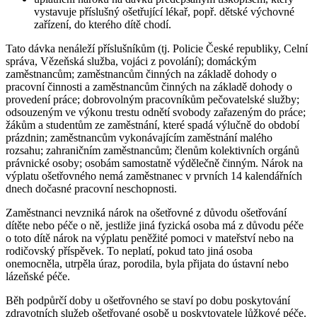
vystavuje příslušný ošetřující lékař, popř. dětské výchovné
zařízení, do kterého dítě chodí.
Tato dávka nenáleží příslušníkům (tj. Policie České republiky, Celní
správa, Vězeňská služba, vojáci z povolání); domáckým
zaměstnancům; zaměstnancům činných na základě dohody o
pracovní činnosti a zaměstnancům činných na základě dohody o
provedení práce; dobrovolným pracovníkům pečovatelské služby;
odsouzeným ve výkonu trestu odnětí svobody zařazeným do práce;
žákům a studentům ze zaměstnání, které spadá výlučně do období
prázdnin; zaměstnancům vykonávajícím zaměstnání malého
rozsahu; zahraničním zaměstnancům; členům kolektivních orgánů
právnické osoby; osobám samostatně výdělečně činným. Nárok na
výplatu ošetřovného nemá zaměstnanec v prvních 14 kalendářních
dnech dočasné pracovní neschopnosti.
Zaměstnanci nevzniká nárok na ošetřovné z důvodu ošetřování
dítěte nebo péče o ně, jestliže jiná fyzická osoba má z důvodu péče
o toto dítě nárok na výplatu peněžité pomoci v mateřství nebo na
rodičovský příspěvek. To neplatí, pokud tato jiná osoba
onemocněla, utrpěla úraz, porodila, byla přijata do ústavní nebo
lázeňské péče.
Běh podpůrčí doby u ošetřovného se staví po dobu poskytování
zdravotních služeb ošetřované osobě u poskytovatele lůžkové péče.