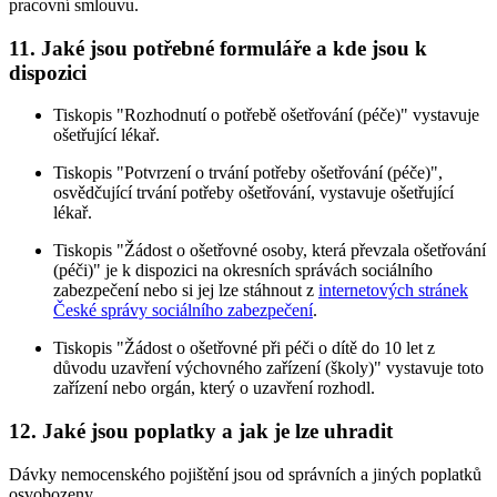
pracovní smlouvu.
11. Jaké jsou potřebné formuláře a kde jsou k
dispozici
Tiskopis "Rozhodnutí o potřebě ošetřování (péče)" vystavuje
ošetřující lékař.
Tiskopis "Potvrzení o trvání potřeby ošetřování (péče)",
osvědčující trvání potřeby ošetřování, vystavuje ošetřující
lékař.
Tiskopis "Žádost o ošetřovné osoby, která převzala ošetřování
(péči)" je k dispozici na okresních správách sociálního
zabezpečení nebo si jej lze stáhnout z
internetových stránek
České správy sociálního zabezpečení
.
Tiskopis "Žádost o ošetřovné při péči o dítě do 10 let z
důvodu uzavření výchovného zařízení (školy)" vystavuje toto
zařízení nebo orgán, který o uzavření rozhodl.
12. Jaké jsou poplatky a jak je lze uhradit
Dávky nemocenského pojištění jsou od správních a jiných poplatků
osvobozeny.