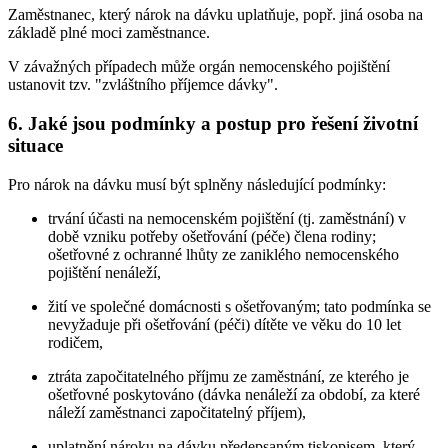
Zaměstnanec, který nárok na dávku uplatňuje, popř. jiná osoba na
základě plné moci zaměstnance.
V závažných případech může orgán nemocenského pojištění
ustanovit tzv. "zvláštního příjemce dávky".
6. Jaké jsou podmínky a postup pro řešení životní
situace
Pro nárok na dávku musí být splněny následující podmínky:
trvání účasti na nemocenském pojištění (tj. zaměstnání) v
době vzniku potřeby ošetřování (péče) člena rodiny;
ošetřovné z ochranné lhůty ze zaniklého nemocenského
pojištění nenáleží,
žití ve společné domácnosti s ošetřovaným; tato podmínka se
nevyžaduje při ošetřování (péči) dítěte ve věku do 10 let
rodičem,
ztráta započitatelného příjmu ze zaměstnání, ze kterého je
ošetřovné poskytováno (dávka nenáleží za období, za které
náleží zaměstnanci započitatelný příjem),
uplatnění nároku na dávku předepsaným tiskopisem, který