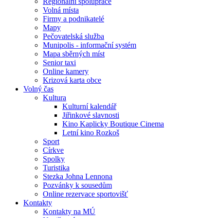
Regionální spolupráce
Volná místa
Firmy a podnikatelé
Mapy
Pečovatelská služba
Munipolis - informační systém
Mapa sběrných míst
Senior taxi
Online kamery
Krizová karta obce
Volný čas
Kultura
Kulturní kalendář
Jiřinkové slavnosti
Kino Kaplicky Boutique Cinema
Letní kino Rozkoš
Sport
Církve
Spolky
Turistika
Stezka Johna Lennona
Pozvánky k sousedům
Online rezervace sportovišť
Kontakty
Kontakty na MÚ