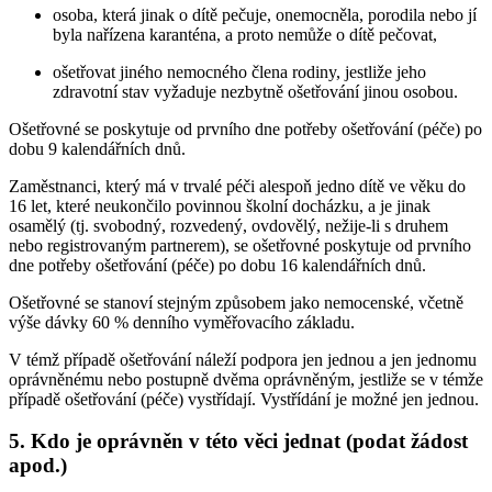
osoba, která jinak o dítě pečuje, onemocněla, porodila nebo jí
byla nařízena karanténa, a proto nemůže o dítě pečovat,
ošetřovat jiného nemocného člena rodiny, jestliže jeho
zdravotní stav vyžaduje nezbytně ošetřování jinou osobou.
Ošetřovné se poskytuje od prvního dne potřeby ošetřování (péče) po
dobu 9 kalendářních dnů.
Zaměstnanci, který má v trvalé péči alespoň jedno dítě ve věku do
16 let, které neukončilo povinnou školní docházku, a je jinak
osamělý (tj. svobodný, rozvedený, ovdovělý, nežije-li s druhem
nebo registrovaným partnerem), se ošetřovné poskytuje od prvního
dne potřeby ošetřování (péče) po dobu 16 kalendářních dnů.
Ošetřovné se stanoví stejným způsobem jako nemocenské, včetně
výše dávky 60 % denního vyměřovacího základu.
V témž případě ošetřování náleží podpora jen jednou a jen jednomu
oprávněnému nebo postupně dvěma oprávněným, jestliže se v témže
případě ošetřování (péče) vystřídají. Vystřídání je možné jen jednou.
5. Kdo je oprávněn v této věci jednat (podat žádost
apod.)