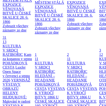
MĚSTEM
STÁLÁ
MĚSTEM
STÁLÁ
EXPOZICE
EX
EXPOZICE
EXPOZICE
VĚNOVANÁ
VĚ
VĚNOVANÁ
VĚNOVANÁ
BITVĚ U ČESKÉ
BIT
BITVĚ U ČESKÉ
BITVĚ U ČESKÉ
SKALICE 28. 6.
SKA
SKALICE 28. 6.
SKALICE 28. 6.
1866
186
1866
1866
Zobrazit všechny
Zobr
Zobrazit všechny
Zobrazit všechny
záznamy ze dne
zázn
záznamy ze dne
záznamy ze dne
31
13
KULTURA
V SRDCI
3
RATIBOŘIC
Kam
1
2
12
za kopanou v srpnu
11
11
KU
POHÁDKOVÁ
KULTURA
KULTURA
V S
CESTA
Luxfer
V SRDCI
V SRDCI
RAT
Open Space
RATIBOŘIC
RATIBOŘIC
HLE
v červenci a srpnu
HLEDÁNÍ –
HLEDÁNÍ –
HĽ
2026
VERNISÁŽ
HĽADANIE
HĽADANIE
OT
VÝSTAVY
POHÁDKOVÁ
POHÁDKOVÁ
DV
OBRAZŮ
CESTA
VÝSTAVA
CESTA
VÝSTAVA
PO
HELENY
K VÝROČÍ
K VÝROČÍ
CE
HEJDUKOVÉ:
BITVY 1866 U
BITVY 1866 U
K 
Malování je radost
ČESKÉ SKALICE
ČESKÉ SKALICE
BIT
VÝSTAVA K
160. VÝROČÍ
160. VÝROČÍ
ČES