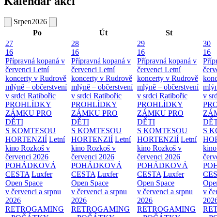
Kalendář akcí
Srpen
2026
Po
Út
St
27
28
29
30
16
16
16
16
Přípravná kopaná v
Přípravná kopaná v
Přípravná kopaná v
Příp
červenci
Letní
červenci
Letní
červenci
Letní
červ
koncerty v Rudrově
koncerty v Rudrově
koncerty v Rudrově
konc
mlýně – občerstvení
mlýně – občerstvení
mlýně – občerstvení
mlýn
v srdci Ratibořic
v srdci Ratibořic
v srdci Ratibořic
v sr
PROHLÍDKY
PROHLÍDKY
PROHLÍDKY
PR
ZÁMKU PRO
ZÁMKU PRO
ZÁMKU PRO
ZÁ
DĚTI
DĚTI
DĚTI
DĚT
S KOMTESOU
S KOMTESOU
S KOMTESOU
S 
HORTENZIÍ
Letní
HORTENZIÍ
Letní
HORTENZIÍ
Letní
HOR
kino Rozkoš v
kino Rozkoš v
kino Rozkoš v
kino
červenci 2026
červenci 2026
červenci 2026
červ
POHÁDKOVÁ
POHÁDKOVÁ
POHÁDKOVÁ
PO
CESTA
Luxfer
CESTA
Luxfer
CESTA
Luxfer
CE
Open Space
Open Space
Open Space
Ope
v červenci a srpnu
v červenci a srpnu
v červenci a srpnu
v če
2026
2026
2026
202
RETROGAMING
RETROGAMING
RETROGAMING
RE