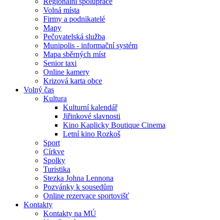
Regionální spolupráce
Volná místa
Firmy a podnikatelé
Mapy
Pečovatelská služba
Munipolis - informační systém
Mapa sběrných míst
Senior taxi
Online kamery
Krizová karta obce
Volný čas
Kultura
Kulturní kalendář
Jiřinkové slavnosti
Kino Kaplicky Boutique Cinema
Letní kino Rozkoš
Sport
Církve
Spolky
Turistika
Stezka Johna Lennona
Pozvánky k sousedům
Online rezervace sportovišť
Kontakty
Kontakty na MÚ