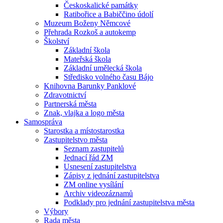
Českoskalické památky
Ratibořice a Babiččino údolí
Muzeum Boženy Němcové
Přehrada Rozkoš a autokemp
Školství
Základní škola
Mateřská škola
Základní umělecká škola
Středisko volného času Bájo
Knihovna Barunky Panklové
Zdravotnictví
Partnerská města
Znak, vlajka a logo města
Samospráva
Starostka a místostarostka
Zastupitelstvo města
Seznam zastupitelů
Jednací řád ZM
Usnesení zastupitelstva
Zápisy z jednání zastupitelstva
ZM online vysílání
Archiv videozáznamů
Podklady pro jednání zastupitelstva města
Výbory
Rada města