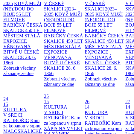
2025
KDYŽ MUŽI
V ČESKÉ
V ČESKÉ
V 
(NE)JDOU DO
SKALICI 2023–
SKALICI 2023–
SKA
BOJE
55 LET
2025
KDYŽ MUŽI
2025
KDYŽ MUŽI
202
FILMOVÉ
(NE)JDOU DO
(NE)JDOU DO
(NE
BABIČKY
ČESKÁ
BOJE
55 LET
BOJE
55 LET
BO
SKALICE 450 LET
FILMOVÉ
FILMOVÉ
FI
MĚSTEM
STÁLÁ
BABIČKY
ČESKÁ
BABIČKY
ČESKÁ
BA
EXPOZICE
SKALICE 450 LET
SKALICE 450 LET
SKA
VĚNOVANÁ
MĚSTEM
STÁLÁ
MĚSTEM
STÁLÁ
MĚ
BITVĚ U ČESKÉ
EXPOZICE
EXPOZICE
EX
SKALICE 28. 6.
VĚNOVANÁ
VĚNOVANÁ
VĚ
1866
BITVĚ U ČESKÉ
BITVĚ U ČESKÉ
BIT
Zobrazit všechny
SKALICE 28. 6.
SKALICE 28. 6.
SKA
záznamy ze dne
1866
1866
186
Zobrazit všechny
Zobrazit všechny
Zobr
záznamy ze dne
záznamy ze dne
zázn
25
24
15
26
27
15
KULTURA
14
14
KULTURA
V SRDCI
KULTURA
KU
V SRDCI
RATIBOŘIC
Kam
V SRDCI
V S
RATIBOŘIC
Kam
za kopanou v srpnu
RATIBOŘIC
Kam
RAT
za kopanou v srpnu
ZÁPIS NA VÝLET
za kopanou v srpnu
za k
MALOSKALICKÉ
NA ZÁMEK
Letní koncerty v
Letn