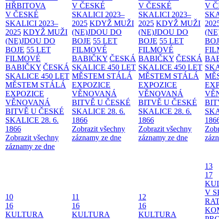
HŘBITOVA
V ČESKÉ
V ČESKÉ
V 
V ČESKÉ
SKALICI 2023–
SKALICI 2023–
SKA
SKALICI 2023–
2025
KDYŽ MUŽI
2025
KDYŽ MUŽI
202
2025
KDYŽ MUŽI
(NE)JDOU DO
(NE)JDOU DO
(NE
(NE)JDOU DO
BOJE
55 LET
BOJE
55 LET
BO
BOJE
55 LET
FILMOVÉ
FILMOVÉ
FI
FILMOVÉ
BABIČKY
ČESKÁ
BABIČKY
ČESKÁ
BA
BABIČKY
ČESKÁ
SKALICE 450 LET
SKALICE 450 LET
SKA
SKALICE 450 LET
MĚSTEM
STÁLÁ
MĚSTEM
STÁLÁ
MĚ
MĚSTEM
STÁLÁ
EXPOZICE
EXPOZICE
EX
EXPOZICE
VĚNOVANÁ
VĚNOVANÁ
VĚ
VĚNOVANÁ
BITVĚ U ČESKÉ
BITVĚ U ČESKÉ
BIT
BITVĚ U ČESKÉ
SKALICE 28. 6.
SKALICE 28. 6.
SKA
SKALICE 28. 6.
1866
1866
186
1866
Zobrazit všechny
Zobrazit všechny
Zobr
Zobrazit všechny
záznamy ze dne
záznamy ze dne
zázn
záznamy ze dne
13
17
KU
V S
10
11
12
RAT
16
16
16
KO
KULTURA
KULTURA
KULTURA
PR