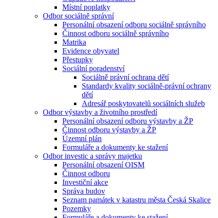
Místní poplatky
Odbor sociálně správní
Personální obsazení odboru sociálně správního
Činnost odboru sociálně správního
Matrika
Evidence obyvatel
Přestupky
Sociální poradenství
Sociálně právní ochrana dětí
Standardy kvality sociálně-právní ochrany
dětí
Adresář poskytovatelů sociálních služeb
Odbor výstavby a životního prostředí
Personální obsazení odboru výstavby a ŽP
Činnost odboru výstavby a ŽP
Územní plán
Formuláře a dokumenty ke stažení
Odbor investic a správy majetku
Personální obsazení OISM
Činnost odboru
Investiční akce
Správa budov
Seznam památek v katastru města Česká Skalice
Pozemky
Formuláře a dokumenty ke stažení