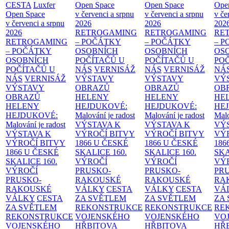
CESTA
Luxfer
Open Space
Open Space
Ope
Open Space
v červenci a srpnu
v červenci a srpnu
v če
v červenci a srpnu
2026
2026
202
2026
RETROGAMING
RETROGAMING
RE
RETROGAMING
– POČÁTKY
– POČÁTKY
– 
– POČÁTKY
OSOBNÍCH
OSOBNÍCH
OS
OSOBNÍCH
POČÍTAČŮ U
POČÍTAČŮ U
PO
POČÍTAČŮ U
NÁS
VERNISÁŽ
NÁS
VERNISÁŽ
NÁ
NÁS
VERNISÁŽ
VÝSTAVY
VÝSTAVY
VÝ
VÝSTAVY
OBRAZŮ
OBRAZŮ
OB
OBRAZŮ
HELENY
HELENY
HE
HELENY
HEJDUKOVÉ:
HEJDUKOVÉ:
HE
HEJDUKOVÉ:
Malování je radost
Malování je radost
Malo
Malování je radost
VÝSTAVA K
VÝSTAVA K
VÝ
VÝSTAVA K
VÝROČÍ BITVY
VÝROČÍ BITVY
VÝ
VÝROČÍ BITVY
1866 U ČESKÉ
1866 U ČESKÉ
186
1866 U ČESKÉ
SKALICE
160.
SKALICE
160.
SK
SKALICE
160.
VÝROČÍ
VÝROČÍ
VÝ
VÝROČÍ
PRUSKO-
PRUSKO-
PR
PRUSKO-
RAKOUSKÉ
RAKOUSKÉ
RA
RAKOUSKÉ
VÁLKY
CESTA
VÁLKY
CESTA
VÁ
VÁLKY
CESTA
ZA SVĚTLEM
ZA SVĚTLEM
ZA
ZA SVĚTLEM
REKONSTRUKCE
REKONSTRUKCE
RE
REKONSTRUKCE
VOJENSKÉHO
VOJENSKÉHO
VO
VOJENSKÉHO
HŘBITOVA
HŘBITOVA
HŘ