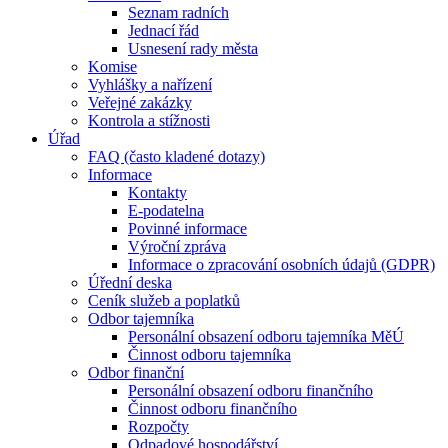
Seznam radních
Jednací řád
Usnesení rady města
Komise
Vyhlášky a nařízení
Veřejné zakázky
Kontrola a stížnosti
Úřad
FAQ (často kladené dotazy)
Informace
Kontakty
E-podatelna
Povinné informace
Výroční zpráva
Informace o zpracování osobních údajů (GDPR)
Úřední deska
Ceník služeb a poplatků
Odbor tajemníka
Personální obsazení odboru tajemníka MěÚ
Činnost odboru tajemníka
Odbor finanční
Personální obsazení odboru finančního
Činnost odboru finančního
Rozpočty
Odpadové hospodářství