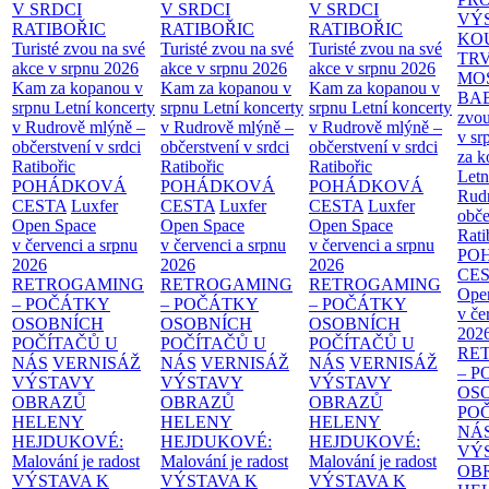
V SRDCI
V SRDCI
V SRDCI
VÝ
RATIBOŘIC
RATIBOŘIC
RATIBOŘIC
KO
Turisté zvou na své
Turisté zvou na své
Turisté zvou na své
TR
akce v srpnu 2026
akce v srpnu 2026
akce v srpnu 2026
MO
Kam za kopanou v
Kam za kopanou v
Kam za kopanou v
BA
srpnu
Letní koncerty
srpnu
Letní koncerty
srpnu
Letní koncerty
zvou
v Rudrově mlýně –
v Rudrově mlýně –
v Rudrově mlýně –
v sr
občerstvení v srdci
občerstvení v srdci
občerstvení v srdci
za k
Ratibořic
Ratibořic
Ratibořic
Letn
POHÁDKOVÁ
POHÁDKOVÁ
POHÁDKOVÁ
Rud
CESTA
Luxfer
CESTA
Luxfer
CESTA
Luxfer
obče
Open Space
Open Space
Open Space
Rati
v červenci a srpnu
v červenci a srpnu
v červenci a srpnu
PO
2026
2026
2026
CE
RETROGAMING
RETROGAMING
RETROGAMING
Ope
– POČÁTKY
– POČÁTKY
– POČÁTKY
v če
OSOBNÍCH
OSOBNÍCH
OSOBNÍCH
202
POČÍTAČŮ U
POČÍTAČŮ U
POČÍTAČŮ U
RE
NÁS
VERNISÁŽ
NÁS
VERNISÁŽ
NÁS
VERNISÁŽ
– 
VÝSTAVY
VÝSTAVY
VÝSTAVY
OS
OBRAZŮ
OBRAZŮ
OBRAZŮ
PO
HELENY
HELENY
HELENY
NÁ
HEJDUKOVÉ:
HEJDUKOVÉ:
HEJDUKOVÉ:
VÝ
Malování je radost
Malování je radost
Malování je radost
OB
VÝSTAVA K
VÝSTAVA K
VÝSTAVA K