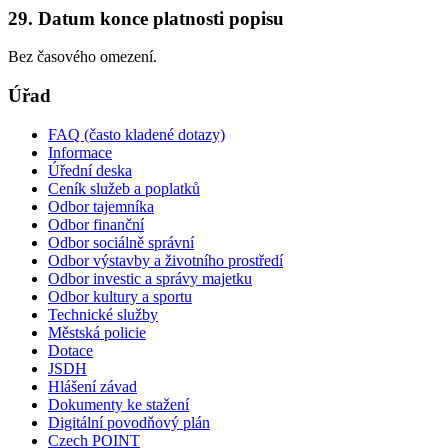
29. Datum konce platnosti popisu
Bez časového omezení.
Úřad
FAQ (často kladené dotazy)
Informace
Úřední deska
Ceník služeb a poplatků
Odbor tajemníka
Odbor finanční
Odbor sociálně správní
Odbor výstavby a životního prostředí
Odbor investic a správy majetku
Odbor kultury a sportu
Technické služby
Městská policie
Dotace
JSDH
Hlášení závad
Dokumenty ke stažení
Digitální povodňový plán
Czech POINT