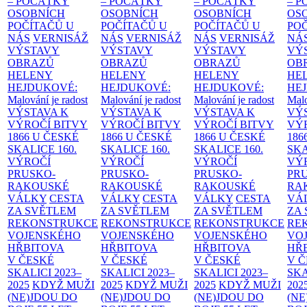
– POČÁTKY
– POČÁTKY
– POČÁTKY
– 
OSOBNÍCH
OSOBNÍCH
OSOBNÍCH
OS
POČÍTAČŮ U
POČÍTAČŮ U
POČÍTAČŮ U
PO
NÁS
VERNISÁŽ
NÁS
VERNISÁŽ
NÁS
VERNISÁŽ
NÁ
VÝSTAVY
VÝSTAVY
VÝSTAVY
VÝ
OBRAZŮ
OBRAZŮ
OBRAZŮ
OB
HELENY
HELENY
HELENY
HE
HEJDUKOVÉ:
HEJDUKOVÉ:
HEJDUKOVÉ:
HE
Malování je radost
Malování je radost
Malování je radost
Malo
VÝSTAVA K
VÝSTAVA K
VÝSTAVA K
VÝ
VÝROČÍ BITVY
VÝROČÍ BITVY
VÝROČÍ BITVY
VÝ
1866 U ČESKÉ
1866 U ČESKÉ
1866 U ČESKÉ
186
SKALICE
160.
SKALICE
160.
SKALICE
160.
SK
VÝROČÍ
VÝROČÍ
VÝROČÍ
VÝ
PRUSKO-
PRUSKO-
PRUSKO-
PR
RAKOUSKÉ
RAKOUSKÉ
RAKOUSKÉ
RA
VÁLKY
CESTA
VÁLKY
CESTA
VÁLKY
CESTA
VÁ
ZA SVĚTLEM
ZA SVĚTLEM
ZA SVĚTLEM
ZA
REKONSTRUKCE
REKONSTRUKCE
REKONSTRUKCE
RE
VOJENSKÉHO
VOJENSKÉHO
VOJENSKÉHO
VO
HŘBITOVA
HŘBITOVA
HŘBITOVA
HŘ
V ČESKÉ
V ČESKÉ
V ČESKÉ
V 
SKALICI 2023–
SKALICI 2023–
SKALICI 2023–
SKA
2025
KDYŽ MUŽI
2025
KDYŽ MUŽI
2025
KDYŽ MUŽI
202
(NE)JDOU DO
(NE)JDOU DO
(NE)JDOU DO
(NE