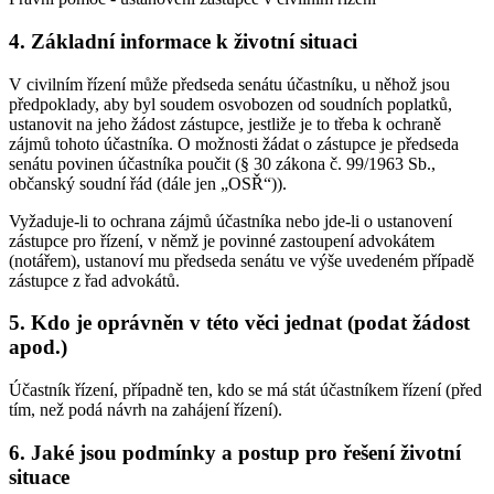
4. Základní informace k životní situaci
V civilním řízení může předseda senátu účastníku, u něhož jsou
předpoklady, aby byl soudem osvobozen od soudních poplatků,
ustanovit na jeho žádost zástupce, jestliže je to třeba k ochraně
zájmů tohoto účastníka. O možnosti žádat o zástupce je předseda
senátu povinen účastníka poučit (§ 30 zákona č. 99/1963 Sb.,
občanský soudní řád (dále jen „OSŘ“)).
Vyžaduje-li to ochrana zájmů účastníka nebo jde-li o ustanovení
zástupce pro řízení, v němž je povinné zastoupení advokátem
(notářem), ustanoví mu předseda senátu ve výše uvedeném případě
zástupce z řad advokátů.
5. Kdo je oprávněn v této věci jednat (podat žádost
apod.)
Účastník řízení, případně ten, kdo se má stát účastníkem řízení (před
tím, než podá návrh na zahájení řízení).
6. Jaké jsou podmínky a postup pro řešení životní
situace