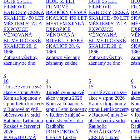
BOJE
55 LET
BOJE
55 LET
BOJE
55 LET
BO
FILMOVÉ
FILMOVÉ
FILMOVÉ
FI
BABIČKY
ČESKÁ
BABIČKY
ČESKÁ
BABIČKY
ČESKÁ
BA
SKALICE 450 LET
SKALICE 450 LET
SKALICE 450 LET
SKA
MĚSTEM
STÁLÁ
MĚSTEM
STÁLÁ
MĚSTEM
STÁLÁ
MĚ
EXPOZICE
EXPOZICE
EXPOZICE
EX
VĚNOVANÁ
VĚNOVANÁ
VĚNOVANÁ
VĚ
BITVĚ U ČESKÉ
BITVĚ U ČESKÉ
BITVĚ U ČESKÉ
BIT
SKALICE 28. 6.
SKALICE 28. 6.
SKALICE 28. 6.
SKA
1866
1866
1866
186
Zobrazit všechny
Zobrazit všechny
Zobrazit všechny
Zobr
záznamy ze dne
záznamy ze dne
záznamy ze dne
zázn
3
16
4
5
6
Turisté zvou na své
15
15
15
akce v srpnu 2026
Turisté zvou na své
Turisté zvou na své
Turi
Kam za kopanou v
akce v srpnu 2026
akce v srpnu 2026
akce
srpnu
Letní koncerty
Kam za kopanou v
Kam za kopanou v
Kam
v Rudrově mlýně –
srpnu
Letní koncerty
srpnu
Letní koncerty
srp
občerstvení v srdci
v Rudrově mlýně –
v Rudrově mlýně –
v Ru
Ratibořic
Letní kino
občerstvení v srdci
občerstvení v srdci
obče
Rozkoš v červenci
Ratibořic
Ratibořic
Rati
2026
POHÁDKOVÁ
POHÁDKOVÁ
PO
POHÁDKOVÁ
CESTA
Luxfer
CESTA
Luxfer
CE