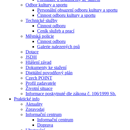
Odbor kultury a sportu
Personální obsazení odboru kultury a sportu
Činnost odboru kultury a sportu
Technické služby
Činnost odboru
Ceník služeb a prací
Městská policie
Činnost odboru
Galerie nalezených psů
Dotace
JSDH
Hlášení závad
Dokumenty ke stažení
Digitální povodňový plán
Czech POINT
Profil zadavatele
Životní situace
Informace poskytnuté dle zákona č. 106⁄1999 Sb.
Praktické info
Aktuality
Zpravodaj
Informační centrum
Informační centrum
Doprava