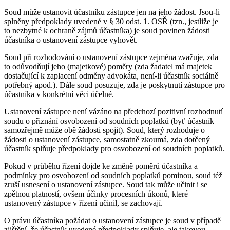
Soud může ustanovit účastníku zástupce jen na jeho žádost. Jsou-li
splněny předpoklady uvedené v § 30 odst. 1. OSŘ (tzn., jestliže je
to nezbytné k ochraně zájmů účastníka) je soud povinen žádosti
účastníka o ustanovení zástupce vyhovět.
Soud při rozhodování o ustanovení zástupce zejména zvažuje, zda
to odůvodňují jeho (majetkové) poměry (zda žadatel má majetek
dostačující k zaplacení odměny advokáta, není-li účastník sociálně
potřebný apod.). Dále soud posuzuje, zda je poskytnutí zástupce pro
účastníka v konkrétní věci účelné.
Ustanovení zástupce není vázáno na předchozí pozitivní rozhodnutí
soudu o přiznání osvobození od soudních poplatků (byť účastník
samozřejmě může obě žádosti spojit). Soud, který rozhoduje o
žádosti o ustanovení zástupce, samostatně zkoumá, zda dotčený
účastník splňuje předpoklady pro osvobození od soudních poplatků.
Pokud v průběhu řízení dojde ke změně poměrů účastníka a
podmínky pro osvobození od soudních poplatků pominou, soud též
zruší usnesení o ustanovení zástupce. Soud tak může učinit i se
zpětnou platností, ovšem účinky procesních úkonů, které
ustanovený zástupce v řízení učinil, se zachovají.
O právu účastníka požádat o ustanovení zástupce je soud v případě
zjištění, že účastník uvedené předpoklady splňuje, ale takovou