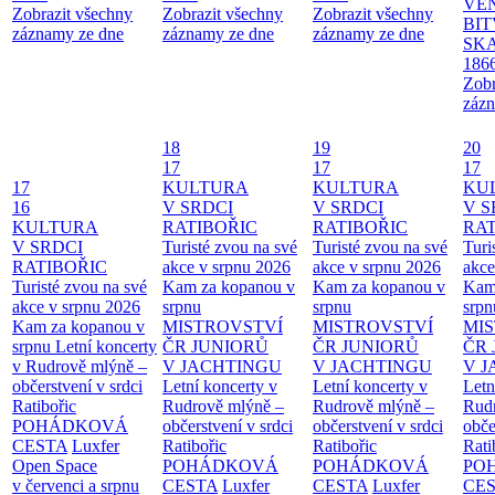
VĚ
Zobrazit všechny
Zobrazit všechny
Zobrazit všechny
BIT
záznamy ze dne
záznamy ze dne
záznamy ze dne
SKA
186
Zobr
zázn
18
19
20
17
17
17
17
KULTURA
KULTURA
KU
16
V SRDCI
V SRDCI
V S
KULTURA
RATIBOŘIC
RATIBOŘIC
RAT
V SRDCI
Turisté zvou na své
Turisté zvou na své
Turi
RATIBOŘIC
akce v srpnu 2026
akce v srpnu 2026
akce
Turisté zvou na své
Kam za kopanou v
Kam za kopanou v
Kam
akce v srpnu 2026
srpnu
srpnu
srpn
Kam za kopanou v
MISTROVSTVÍ
MISTROVSTVÍ
MI
srpnu
Letní koncerty
ČR JUNIORŮ
ČR JUNIORŮ
ČR 
v Rudrově mlýně –
V JACHTINGU
V JACHTINGU
V 
občerstvení v srdci
Letní koncerty v
Letní koncerty v
Letn
Ratibořic
Rudrově mlýně –
Rudrově mlýně –
Rud
POHÁDKOVÁ
občerstvení v srdci
občerstvení v srdci
obče
CESTA
Luxfer
Ratibořic
Ratibořic
Rati
Open Space
POHÁDKOVÁ
POHÁDKOVÁ
PO
v červenci a srpnu
CESTA
Luxfer
CESTA
Luxfer
CE