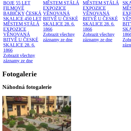
BOJE
55 LET
MĚSTEM
STÁLÁ
MĚSTEM
STÁLÁ
SKA
FILMOVÉ
EXPOZICE
EXPOZICE
MĚ
BABIČKY
ČESKÁ
VĚNOVANÁ
VĚNOVANÁ
EX
SKALICE 450 LET
BITVĚ U ČESKÉ
BITVĚ U ČESKÉ
VĚ
MĚSTEM
STÁLÁ
SKALICE 28. 6.
SKALICE 28. 6.
BIT
EXPOZICE
1866
1866
SKA
VĚNOVANÁ
Zobrazit všechny
Zobrazit všechny
186
BITVĚ U ČESKÉ
záznamy ze dne
záznamy ze dne
Zobr
SKALICE 28. 6.
zázn
1866
Zobrazit všechny
záznamy ze dne
Fotogalerie
Náhodná fotogalerie