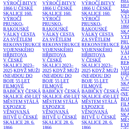
HE
VÝROČÍ BITVY
VÝROČÍ BITVY
VÝROČÍ BITVY
HE
1866 U ČESKÉ
1866 U ČESKÉ
1866 U ČESKÉ
Malo
SKALICE
160.
SKALICE
160.
SKALICE
160.
VÝ
VÝROČÍ
VÝROČÍ
VÝROČÍ
VÝ
PRUSKO-
PRUSKO-
PRUSKO-
186
RAKOUSKÉ
RAKOUSKÉ
RAKOUSKÉ
SK
VÁLKY
CESTA
VÁLKY
CESTA
VÁLKY
CESTA
VÝ
ZA SVĚTLEM
ZA SVĚTLEM
ZA SVĚTLEM
PR
REKONSTRUKCE
REKONSTRUKCE
REKONSTRUKCE
RA
VOJENSKÉHO
VOJENSKÉHO
VOJENSKÉHO
VÁ
HŘBITOVA
HŘBITOVA
HŘBITOVA
ZA
V ČESKÉ
V ČESKÉ
V ČESKÉ
RE
SKALICI 2023–
SKALICI 2023–
SKALICI 2023–
VO
2025
KDYŽ MUŽI
2025
KDYŽ MUŽI
2025
KDYŽ MUŽI
HŘ
(NE)JDOU DO
(NE)JDOU DO
(NE)JDOU DO
V 
BOJE
55 LET
BOJE
55 LET
BOJE
55 LET
SKA
FILMOVÉ
FILMOVÉ
FILMOVÉ
202
BABIČKY
ČESKÁ
BABIČKY
ČESKÁ
BABIČKY
ČESKÁ
(NE
SKALICE 450 LET
SKALICE 450 LET
SKALICE 450 LET
BO
MĚSTEM
STÁLÁ
MĚSTEM
STÁLÁ
MĚSTEM
STÁLÁ
FI
EXPOZICE
EXPOZICE
EXPOZICE
BA
VĚNOVANÁ
VĚNOVANÁ
VĚNOVANÁ
SKA
BITVĚ U ČESKÉ
BITVĚ U ČESKÉ
BITVĚ U ČESKÉ
MĚ
SKALICE 28. 6.
SKALICE 28. 6.
SKALICE 28. 6.
EX
1866
1866
1866