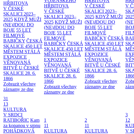
VOJENSKÉHO
HŘBITOVA
HŘ
HŘBITOVA
HŘBITOVA
V ČESKÉ
V 
V ČESKÉ
V ČESKÉ
SKALICI 2023–
SKA
SKALICI 2023–
SKALICI 2023–
2025
KDYŽ MUŽI
202
2025
KDYŽ MUŽI
2025
KDYŽ MUŽI
(NE)JDOU DO
(NE
(NE)JDOU DO
(NE)JDOU DO
BOJE
55 LET
BO
BOJE
55 LET
BOJE
55 LET
FILMOVÉ
FI
FILMOVÉ
FILMOVÉ
BABIČKY
ČESKÁ
BA
BABIČKY
ČESKÁ
BABIČKY
ČESKÁ
SKALICE 450 LET
SKA
SKALICE 450 LET
SKALICE 450 LET
MĚSTEM
STÁLÁ
MĚ
MĚSTEM
STÁLÁ
MĚSTEM
STÁLÁ
EXPOZICE
EX
EXPOZICE
EXPOZICE
VĚNOVANÁ
VĚ
VĚNOVANÁ
VĚNOVANÁ
BITVĚ U ČESKÉ
BIT
BITVĚ U ČESKÉ
BITVĚ U ČESKÉ
SKALICE 28. 6.
SKA
SKALICE 28. 6.
SKALICE 28. 6.
1866
186
1866
1866
Zobrazit všechny
Zobr
Zobrazit všechny
Zobrazit všechny
záznamy ze dne
zázn
záznamy ze dne
záznamy ze dne
31
13
KULTURA
V SRDCI
3
RATIBOŘIC
Kam
1
2
12
za kopanou v srpnu
11
11
KU
POHÁDKOVÁ
KULTURA
KULTURA
V S