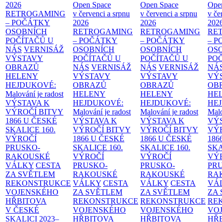
2026
Open Space
Open Space
Ope
RETROGAMING
v červenci a srpnu
v červenci a srpnu
v če
– POČÁTKY
2026
2026
202
OSOBNÍCH
RETROGAMING
RETROGAMING
RE
POČÍTAČŮ U
– POČÁTKY
– POČÁTKY
– 
NÁS
VERNISÁŽ
OSOBNÍCH
OSOBNÍCH
OS
VÝSTAVY
POČÍTAČŮ U
POČÍTAČŮ U
PO
OBRAZŮ
NÁS
VERNISÁŽ
NÁS
VERNISÁŽ
NÁ
HELENY
VÝSTAVY
VÝSTAVY
VÝ
HEJDUKOVÉ:
OBRAZŮ
OBRAZŮ
OB
Malování je radost
HELENY
HELENY
HE
VÝSTAVA K
HEJDUKOVÉ:
HEJDUKOVÉ:
HE
VÝROČÍ BITVY
Malování je radost
Malování je radost
Malo
1866 U ČESKÉ
VÝSTAVA K
VÝSTAVA K
VÝ
SKALICE
160.
VÝROČÍ BITVY
VÝROČÍ BITVY
VÝ
VÝROČÍ
1866 U ČESKÉ
1866 U ČESKÉ
186
PRUSKO-
SKALICE
160.
SKALICE
160.
SK
RAKOUSKÉ
VÝROČÍ
VÝROČÍ
VÝ
VÁLKY
CESTA
PRUSKO-
PRUSKO-
PR
ZA SVĚTLEM
RAKOUSKÉ
RAKOUSKÉ
RA
REKONSTRUKCE
VÁLKY
CESTA
VÁLKY
CESTA
VÁ
VOJENSKÉHO
ZA SVĚTLEM
ZA SVĚTLEM
ZA
HŘBITOVA
REKONSTRUKCE
REKONSTRUKCE
RE
V ČESKÉ
VOJENSKÉHO
VOJENSKÉHO
VO
SKALICI 2023–
HŘBITOVA
HŘBITOVA
HŘ