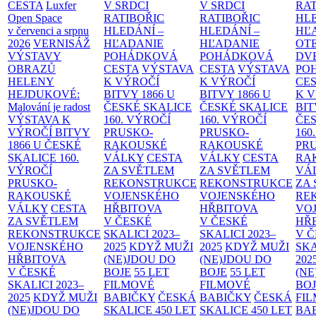
CESTA
Luxfer
V SRDCI
V SRDCI
RAT
Open Space
RATIBOŘIC
RATIBOŘIC
HLE
v červenci a srpnu
HLEDÁNÍ –
HLEDÁNÍ –
HĽ
2026
VERNISÁŽ
HĽADANIE
HĽADANIE
OT
VÝSTAVY
POHÁDKOVÁ
POHÁDKOVÁ
DV
OBRAZŮ
CESTA
VÝSTAVA
CESTA
VÝSTAVA
PO
HELENY
K VÝROČÍ
K VÝROČÍ
CE
HEJDUKOVÉ:
BITVY 1866 U
BITVY 1866 U
K 
Malování je radost
ČESKÉ SKALICE
ČESKÉ SKALICE
BIT
VÝSTAVA K
160. VÝROČÍ
160. VÝROČÍ
ČES
VÝROČÍ BITVY
PRUSKO-
PRUSKO-
160
1866 U ČESKÉ
RAKOUSKÉ
RAKOUSKÉ
PR
SKALICE
160.
VÁLKY
CESTA
VÁLKY
CESTA
RA
VÝROČÍ
ZA SVĚTLEM
ZA SVĚTLEM
VÁ
PRUSKO-
REKONSTRUKCE
REKONSTRUKCE
ZA
RAKOUSKÉ
VOJENSKÉHO
VOJENSKÉHO
RE
VÁLKY
CESTA
HŘBITOVA
HŘBITOVA
VO
ZA SVĚTLEM
V ČESKÉ
V ČESKÉ
HŘ
REKONSTRUKCE
SKALICI 2023–
SKALICI 2023–
V 
VOJENSKÉHO
2025
KDYŽ MUŽI
2025
KDYŽ MUŽI
SKA
HŘBITOVA
(NE)JDOU DO
(NE)JDOU DO
202
V ČESKÉ
BOJE
55 LET
BOJE
55 LET
(NE
SKALICI 2023–
FILMOVÉ
FILMOVÉ
BO
2025
KDYŽ MUŽI
BABIČKY
ČESKÁ
BABIČKY
ČESKÁ
FI
(NE)JDOU DO
SKALICE 450 LET
SKALICE 450 LET
BA