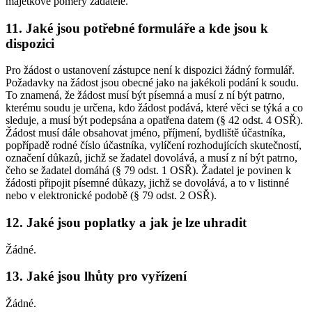
majetkové poměry žadatele.
11. Jaké jsou potřebné formuláře a kde jsou k
dispozici
Pro žádost o ustanovení zástupce není k dispozici žádný formulář.
Požadavky na žádost jsou obecné jako na jakékoli podání k soudu.
To znamená, že žádost musí být písemná a musí z ní být patrno,
kterému soudu je určena, kdo žádost podává, které věci se týká a co
sleduje, a musí být podepsána a opatřena datem (§ 42 odst. 4 OSŘ).
Žádost musí dále obsahovat jméno, příjmení, bydliště účastníka,
popřípadě rodné číslo účastníka, vylíčení rozhodujících skutečností,
označení důkazů, jichž se žadatel dovolává, a musí z ní být patrno,
čeho se žadatel domáhá (§ 79 odst. 1 OSŘ). Žadatel je povinen k
žádosti připojit písemné důkazy, jichž se dovolává, a to v listinné
nebo v elektronické podobě (§ 79 odst. 2 OSŘ).
12. Jaké jsou poplatky a jak je lze uhradit
Žádné.
13. Jaké jsou lhůty pro vyřízení
Žádné.