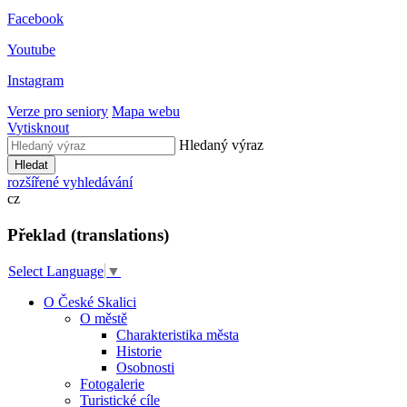
Facebook
Youtube
Instagram
Verze pro seniory
Mapa webu
Vytisknout
Hledaný výraz
Hledat
rozšířené vyhledávání
cz
Překlad (translations)
Select Language
▼
O České Skalici
O městě
Charakteristika města
Historie
Osobnosti
Fotogalerie
Turistické cíle