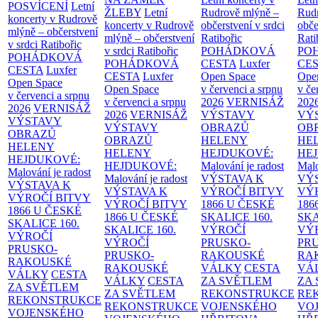
POSVÍCENÍ
Letní
ŽLEBY
Letní
Rudrově mlýně –
Rud
koncerty v Rudrově
koncerty v Rudrově
občerstvení v srdci
obče
mlýně – občerstvení
mlýně – občerstvení
Ratibořic
Rati
v srdci Ratibořic
v srdci Ratibořic
POHÁDKOVÁ
PO
POHÁDKOVÁ
POHÁDKOVÁ
CESTA
Luxfer
CE
CESTA
Luxfer
CESTA
Luxfer
Open Space
Ope
Open Space
Open Space
v červenci a srpnu
v če
v červenci a srpnu
v červenci a srpnu
2026
VERNISÁŽ
202
2026
VERNISÁŽ
2026
VERNISÁŽ
VÝSTAVY
VÝ
VÝSTAVY
VÝSTAVY
OBRAZŮ
OB
OBRAZŮ
OBRAZŮ
HELENY
HE
HELENY
HELENY
HEJDUKOVÉ:
HE
HEJDUKOVÉ:
HEJDUKOVÉ:
Malování je radost
Malo
Malování je radost
Malování je radost
VÝSTAVA K
VÝ
VÝSTAVA K
VÝSTAVA K
VÝROČÍ BITVY
VÝ
VÝROČÍ BITVY
VÝROČÍ BITVY
1866 U ČESKÉ
186
1866 U ČESKÉ
1866 U ČESKÉ
SKALICE
160.
SK
SKALICE
160.
SKALICE
160.
VÝROČÍ
VÝ
VÝROČÍ
VÝROČÍ
PRUSKO-
PR
PRUSKO-
PRUSKO-
RAKOUSKÉ
RA
RAKOUSKÉ
RAKOUSKÉ
VÁLKY
CESTA
VÁ
VÁLKY
CESTA
VÁLKY
CESTA
ZA SVĚTLEM
ZA
ZA SVĚTLEM
ZA SVĚTLEM
REKONSTRUKCE
RE
REKONSTRUKCE
REKONSTRUKCE
VOJENSKÉHO
VO
VOJENSKÉHO