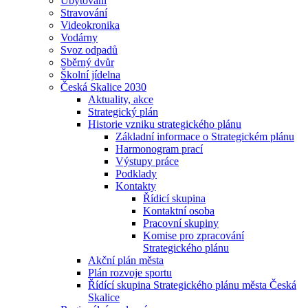
Ubytování
Stravování
Videokronika
Vodárny
Svoz odpadů
Sběrný dvůr
Školní jídelna
Česká Skalice 2030
Aktuality, akce
Strategický plán
Historie vzniku strategického plánu
Základní informace o Strategickém plánu
Harmonogram prací
Výstupy práce
Podklady
Kontakty
Řídicí skupina
Kontaktní osoba
Pracovní skupiny
Komise pro zpracování
Strategického plánu
Akční plán města
Plán rozvoje sportu
Řídící skupina Strategického plánu města Česká
Skalice