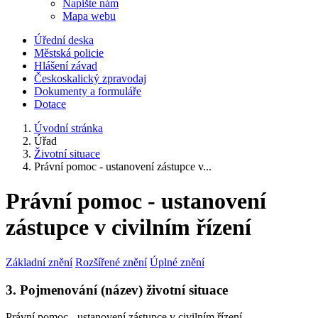
Napište nám
Mapa webu
Úřední deska
Městská policie
Hlášení závad
Českoskalický zpravodaj
Dokumenty a formuláře
Dotace
Úvodní stránka
Úřad
Životní situace
Právní pomoc - ustanovení zástupce v...
Právní pomoc - ustanovení
zástupce v civilním řízení
Základní znění
Rozšířené znění
Úplné znění
3. Pojmenování (název) životní situace
Právní pomoc - ustanovení zástupce v civilním řízení