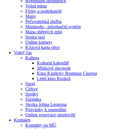
Regionální spolupráce
Volná místa
Firmy a podnikatelé
Mapy
Pečovatelská služba
Munipolis - informační systém
Mapa sběrných míst
Senior taxi
Online kamery
Krizová karta obce
Volný čas
Kultura
Kulturní kalendář
Jiřinkové slavnosti
Kino Kaplicky Boutique Cinema
Letní kino Rozkoš
Sport
Církve
Spolky
Turistika
Stezka Johna Lennona
Pozvánky k sousedům
Online rezervace sportovišť
Kontakty
Kontakty na MÚ