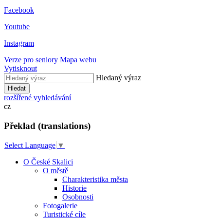
Facebook
Youtube
Instagram
Verze pro seniory
Mapa webu
Vytisknout
Hledaný výraz
Hledat
rozšířené vyhledávání
cz
Překlad (translations)
Select Language
▼
O České Skalici
O městě
Charakteristika města
Historie
Osobnosti
Fotogalerie
Turistické cíle