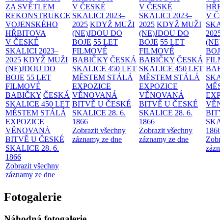
ZA SVĚTLEM
V ČESKÉ
V ČESKÉ
HŘ
REKONSTRUKCE
SKALICI 2023–
SKALICI 2023–
V 
VOJENSKÉHO
2025
KDYŽ MUŽI
2025
KDYŽ MUŽI
SKA
HŘBITOVA
(NE)JDOU DO
(NE)JDOU DO
202
V ČESKÉ
BOJE
55 LET
BOJE
55 LET
(NE
SKALICI 2023–
FILMOVÉ
FILMOVÉ
BO
2025
KDYŽ MUŽI
BABIČKY
ČESKÁ
BABIČKY
ČESKÁ
FI
(NE)JDOU DO
SKALICE 450 LET
SKALICE 450 LET
BA
BOJE
55 LET
MĚSTEM
STÁLÁ
MĚSTEM
STÁLÁ
SKA
FILMOVÉ
EXPOZICE
EXPOZICE
MĚ
BABIČKY
ČESKÁ
VĚNOVANÁ
VĚNOVANÁ
EX
SKALICE 450 LET
BITVĚ U ČESKÉ
BITVĚ U ČESKÉ
VĚ
MĚSTEM
STÁLÁ
SKALICE 28. 6.
SKALICE 28. 6.
BIT
EXPOZICE
1866
1866
SKA
VĚNOVANÁ
Zobrazit všechny
Zobrazit všechny
186
BITVĚ U ČESKÉ
záznamy ze dne
záznamy ze dne
Zobr
SKALICE 28. 6.
zázn
1866
Zobrazit všechny
záznamy ze dne
Fotogalerie
Náhodná fotogalerie