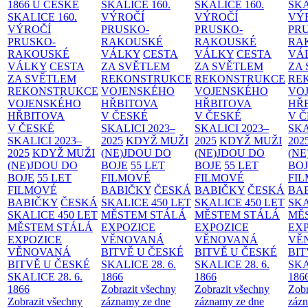
1866 U ČESKÉ
SKALICE
160.
SKALICE
160.
SK
SKALICE
160.
VÝROČÍ
VÝROČÍ
VÝ
VÝROČÍ
PRUSKO-
PRUSKO-
PR
PRUSKO-
RAKOUSKÉ
RAKOUSKÉ
RA
RAKOUSKÉ
VÁLKY
CESTA
VÁLKY
CESTA
VÁ
VÁLKY
CESTA
ZA SVĚTLEM
ZA SVĚTLEM
ZA
ZA SVĚTLEM
REKONSTRUKCE
REKONSTRUKCE
RE
REKONSTRUKCE
VOJENSKÉHO
VOJENSKÉHO
VO
VOJENSKÉHO
HŘBITOVA
HŘBITOVA
HŘ
HŘBITOVA
V ČESKÉ
V ČESKÉ
V 
V ČESKÉ
SKALICI 2023–
SKALICI 2023–
SKA
SKALICI 2023–
2025
KDYŽ MUŽI
2025
KDYŽ MUŽI
202
2025
KDYŽ MUŽI
(NE)JDOU DO
(NE)JDOU DO
(NE
(NE)JDOU DO
BOJE
55 LET
BOJE
55 LET
BO
BOJE
55 LET
FILMOVÉ
FILMOVÉ
FI
FILMOVÉ
BABIČKY
ČESKÁ
BABIČKY
ČESKÁ
BA
BABIČKY
ČESKÁ
SKALICE 450 LET
SKALICE 450 LET
SKA
SKALICE 450 LET
MĚSTEM
STÁLÁ
MĚSTEM
STÁLÁ
MĚ
MĚSTEM
STÁLÁ
EXPOZICE
EXPOZICE
EX
EXPOZICE
VĚNOVANÁ
VĚNOVANÁ
VĚ
VĚNOVANÁ
BITVĚ U ČESKÉ
BITVĚ U ČESKÉ
BIT
BITVĚ U ČESKÉ
SKALICE 28. 6.
SKALICE 28. 6.
SKA
SKALICE 28. 6.
1866
1866
186
1866
Zobrazit všechny
Zobrazit všechny
Zobr
Zobrazit všechny
záznamy ze dne
záznamy ze dne
zázn