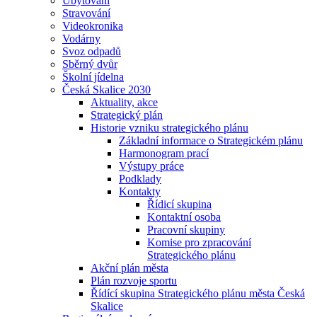
Ubytování
Stravování
Videokronika
Vodárny
Svoz odpadů
Sběrný dvůr
Školní jídelna
Česká Skalice 2030
Aktuality, akce
Strategický plán
Historie vzniku strategického plánu
Základní informace o Strategickém plánu
Harmonogram prací
Výstupy práce
Podklady
Kontakty
Řídicí skupina
Kontaktní osoba
Pracovní skupiny
Komise pro zpracování
Strategického plánu
Akční plán města
Plán rozvoje sportu
Řídící skupina Strategického plánu města Česká
Skalice