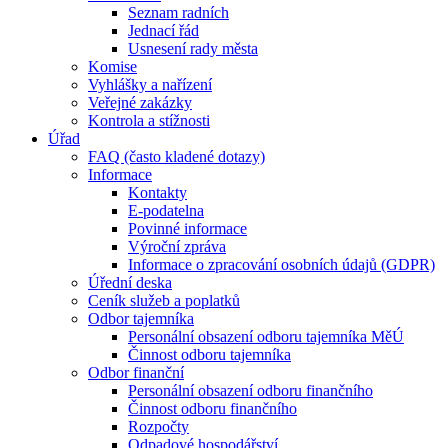
Seznam radních
Jednací řád
Usnesení rady města
Komise
Vyhlášky a nařízení
Veřejné zakázky
Kontrola a stížnosti
Úřad
FAQ (často kladené dotazy)
Informace
Kontakty
E-podatelna
Povinné informace
Výroční zpráva
Informace o zpracování osobních údajů (GDPR)
Úřední deska
Ceník služeb a poplatků
Odbor tajemníka
Personální obsazení odboru tajemníka MěÚ
Činnost odboru tajemníka
Odbor finanční
Personální obsazení odboru finančního
Činnost odboru finančního
Rozpočty
Odpadové hospodářství