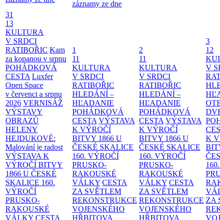
záznamy ze dne
31
13
KULTURA
V SRDCI
3
RATIBOŘIC
Kam
1
2
12
za kopanou v srpnu
11
11
KU
POHÁDKOVÁ
KULTURA
KULTURA
V S
CESTA
Luxfer
V SRDCI
V SRDCI
RAT
Open Space
RATIBOŘIC
RATIBOŘIC
HLE
v červenci a srpnu
HLEDÁNÍ –
HLEDÁNÍ –
HĽ
2026
VERNISÁŽ
HĽADANIE
HĽADANIE
OT
VÝSTAVY
POHÁDKOVÁ
POHÁDKOVÁ
DV
OBRAZŮ
CESTA
VÝSTAVA
CESTA
VÝSTAVA
PO
HELENY
K VÝROČÍ
K VÝROČÍ
CE
HEJDUKOVÉ:
BITVY 1866 U
BITVY 1866 U
K 
Malování je radost
ČESKÉ SKALICE
ČESKÉ SKALICE
BIT
VÝSTAVA K
160. VÝROČÍ
160. VÝROČÍ
ČES
VÝROČÍ BITVY
PRUSKO-
PRUSKO-
160
1866 U ČESKÉ
RAKOUSKÉ
RAKOUSKÉ
PR
SKALICE
160.
VÁLKY
CESTA
VÁLKY
CESTA
RA
VÝROČÍ
ZA SVĚTLEM
ZA SVĚTLEM
VÁ
PRUSKO-
REKONSTRUKCE
REKONSTRUKCE
ZA
RAKOUSKÉ
VOJENSKÉHO
VOJENSKÉHO
RE
VÁLKY
CESTA
HŘBITOVA
HŘBITOVA
VO