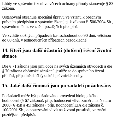
Lhůty ve správním řízení ve věcech ochrany přírody stanovuje § 83
zákona.
Ustanovení obsahuje speciální úpravu ve vztahu k obecným
právním předpisům o správním řízení, tj. k zákonu č. 500/2004 Sb.,
správnímu řádu, ve znění pozdějších předpisů.
Ve zvláště složitých případech lze rozhodnout do 90 dnů, většinou
do 60 dnů, v jednoduchých případech bezodkladně.
14. Kteří jsou další účastníci (dotčení) řešení životní
situace
Dle § 71 zákona jsou jimi obce na svých územních obvodech a dle
§ 70 zákona občanské sdružení, jestliže se do správního řízení
přihlásí, případně další fyzické i právnické osoby.
15. Jaké další činnosti jsou po žadateli požadovány
Po žadateli může být požadováno provedení biologického
hodnocení (§ 67 zákona), příp. hodnocení vlivu záměru na Naturu
2000 (§ 45h a 45i zákona), příp. hodnocení EIA dle zákona č.
100/2001 Sb., o posuzování vlivů na životní prostředí, ve znění
pozdějších předpisů.