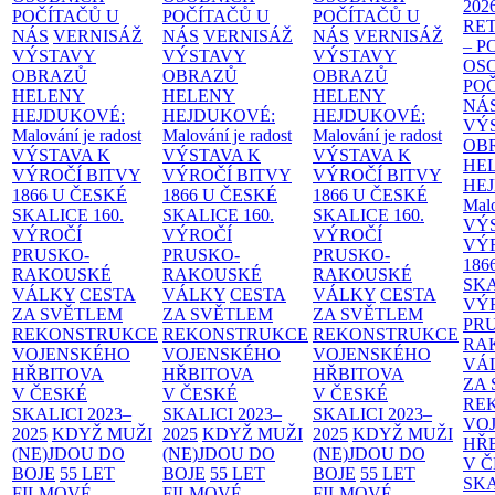
202
POČÍTAČŮ U
POČÍTAČŮ U
POČÍTAČŮ U
RE
NÁS
VERNISÁŽ
NÁS
VERNISÁŽ
NÁS
VERNISÁŽ
– 
VÝSTAVY
VÝSTAVY
VÝSTAVY
OS
OBRAZŮ
OBRAZŮ
OBRAZŮ
PO
HELENY
HELENY
HELENY
NÁ
HEJDUKOVÉ:
HEJDUKOVÉ:
HEJDUKOVÉ:
VÝ
Malování je radost
Malování je radost
Malování je radost
OB
VÝSTAVA K
VÝSTAVA K
VÝSTAVA K
HE
VÝROČÍ BITVY
VÝROČÍ BITVY
VÝROČÍ BITVY
HE
1866 U ČESKÉ
1866 U ČESKÉ
1866 U ČESKÉ
Malo
SKALICE
160.
SKALICE
160.
SKALICE
160.
VÝ
VÝROČÍ
VÝROČÍ
VÝROČÍ
VÝ
PRUSKO-
PRUSKO-
PRUSKO-
186
RAKOUSKÉ
RAKOUSKÉ
RAKOUSKÉ
SK
VÁLKY
CESTA
VÁLKY
CESTA
VÁLKY
CESTA
VÝ
ZA SVĚTLEM
ZA SVĚTLEM
ZA SVĚTLEM
PR
REKONSTRUKCE
REKONSTRUKCE
REKONSTRUKCE
RA
VOJENSKÉHO
VOJENSKÉHO
VOJENSKÉHO
VÁ
HŘBITOVA
HŘBITOVA
HŘBITOVA
ZA
V ČESKÉ
V ČESKÉ
V ČESKÉ
RE
SKALICI 2023–
SKALICI 2023–
SKALICI 2023–
VO
2025
KDYŽ MUŽI
2025
KDYŽ MUŽI
2025
KDYŽ MUŽI
HŘ
(NE)JDOU DO
(NE)JDOU DO
(NE)JDOU DO
V 
BOJE
55 LET
BOJE
55 LET
BOJE
55 LET
SKA
FILMOVÉ
FILMOVÉ
FILMOVÉ