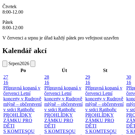
Čtvrtek
8:00-12.00
Pátek
8:00-12:00
V červenci a srpnu je úřad každý pátek pro veřejnost uzavřen
Kalendář akcí
Srpen
2026
Po
Út
St
27
28
29
30
16
16
16
16
Přípravná kopaná v
Přípravná kopaná v
Přípravná kopaná v
Příp
červenci
Letní
červenci
Letní
červenci
Letní
červ
koncerty v Rudrově
koncerty v Rudrově
koncerty v Rudrově
konc
mlýně – občerstvení
mlýně – občerstvení
mlýně – občerstvení
mlýn
v srdci Ratibořic
v srdci Ratibořic
v srdci Ratibořic
v sr
PROHLÍDKY
PROHLÍDKY
PROHLÍDKY
PR
ZÁMKU PRO
ZÁMKU PRO
ZÁMKU PRO
ZÁ
DĚTI
DĚTI
DĚTI
DĚT
S KOMTESOU
S KOMTESOU
S KOMTESOU
S 