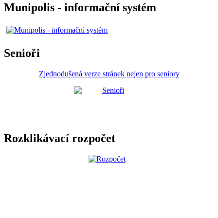
Munipolis - informační systém
Senioři
Zjednodušená verze stránek nejen pro seniory
Rozklikávací rozpočet