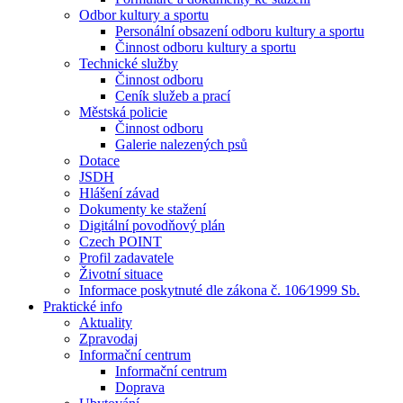
Odbor kultury a sportu
Personální obsazení odboru kultury a sportu
Činnost odboru kultury a sportu
Technické služby
Činnost odboru
Ceník služeb a prací
Městská policie
Činnost odboru
Galerie nalezených psů
Dotace
JSDH
Hlášení závad
Dokumenty ke stažení
Digitální povodňový plán
Czech POINT
Profil zadavatele
Životní situace
Informace poskytnuté dle zákona č. 106⁄1999 Sb.
Praktické info
Aktuality
Zpravodaj
Informační centrum
Informační centrum
Doprava