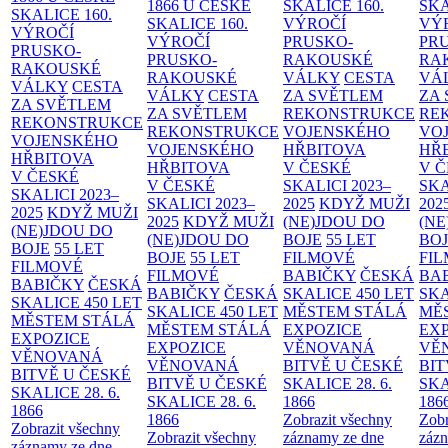
1866 U ČESKÉ
SKALICE
160.
SK
SKALICE
160.
SKALICE
160.
VÝROČÍ
VÝ
VÝROČÍ
VÝROČÍ
PRUSKO-
PR
PRUSKO-
PRUSKO-
RAKOUSKÉ
RA
RAKOUSKÉ
RAKOUSKÉ
VÁLKY
CESTA
VÁ
VÁLKY
CESTA
VÁLKY
CESTA
ZA SVĚTLEM
ZA
ZA SVĚTLEM
ZA SVĚTLEM
REKONSTRUKCE
RE
REKONSTRUKCE
REKONSTRUKCE
VOJENSKÉHO
VO
VOJENSKÉHO
VOJENSKÉHO
HŘBITOVA
HŘ
HŘBITOVA
HŘBITOVA
V ČESKÉ
V 
V ČESKÉ
V ČESKÉ
SKALICI 2023–
SKA
SKALICI 2023–
SKALICI 2023–
2025
KDYŽ MUŽI
202
2025
KDYŽ MUŽI
2025
KDYŽ MUŽI
(NE)JDOU DO
(NE
(NE)JDOU DO
(NE)JDOU DO
BOJE
55 LET
BO
BOJE
55 LET
BOJE
55 LET
FILMOVÉ
FI
FILMOVÉ
FILMOVÉ
BABIČKY
ČESKÁ
BA
BABIČKY
ČESKÁ
BABIČKY
ČESKÁ
SKALICE 450 LET
SKA
SKALICE 450 LET
SKALICE 450 LET
MĚSTEM
STÁLÁ
MĚ
MĚSTEM
STÁLÁ
MĚSTEM
STÁLÁ
EXPOZICE
EX
EXPOZICE
EXPOZICE
VĚNOVANÁ
VĚ
VĚNOVANÁ
VĚNOVANÁ
BITVĚ U ČESKÉ
BIT
BITVĚ U ČESKÉ
BITVĚ U ČESKÉ
SKALICE 28. 6.
SKA
SKALICE 28. 6.
SKALICE 28. 6.
1866
186
1866
1866
Zobrazit všechny
Zobr
Zobrazit všechny
Zobrazit všechny
záznamy ze dne
zázn
záznamy ze dne