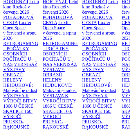
HORTENZIÍ
Letní
HORTENZIÍ
Letní
HORTENZIÍ
Letní
HOR
kino Rozkoš v
kino Rozkoš v
kino Rozkoš v
kino
červenci 2026
červenci 2026
červenci 2026
červ
POHÁDKOVÁ
POHÁDKOVÁ
POHÁDKOVÁ
PO
CESTA
Luxfer
CESTA
Luxfer
CESTA
Luxfer
CE
Open Space
Open Space
Open Space
Ope
v červenci a srpnu
v červenci a srpnu
v červenci a srpnu
v če
2026
2026
2026
202
RETROGAMING
RETROGAMING
RETROGAMING
RE
– POČÁTKY
– POČÁTKY
– POČÁTKY
– 
OSOBNÍCH
OSOBNÍCH
OSOBNÍCH
OS
POČÍTAČŮ U
POČÍTAČŮ U
POČÍTAČŮ U
PO
NÁS
VERNISÁŽ
NÁS
VERNISÁŽ
NÁS
VERNISÁŽ
NÁ
VÝSTAVY
VÝSTAVY
VÝSTAVY
VÝ
OBRAZŮ
OBRAZŮ
OBRAZŮ
OB
HELENY
HELENY
HELENY
HE
HEJDUKOVÉ:
HEJDUKOVÉ:
HEJDUKOVÉ:
HE
Malování je radost
Malování je radost
Malování je radost
Malo
VÝSTAVA K
VÝSTAVA K
VÝSTAVA K
VÝ
VÝROČÍ BITVY
VÝROČÍ BITVY
VÝROČÍ BITVY
VÝ
1866 U ČESKÉ
1866 U ČESKÉ
1866 U ČESKÉ
186
SKALICE
160.
SKALICE
160.
SKALICE
160.
SK
VÝROČÍ
VÝROČÍ
VÝROČÍ
VÝ
PRUSKO-
PRUSKO-
PRUSKO-
PR
RAKOUSKÉ
RAKOUSKÉ
RAKOUSKÉ
RA