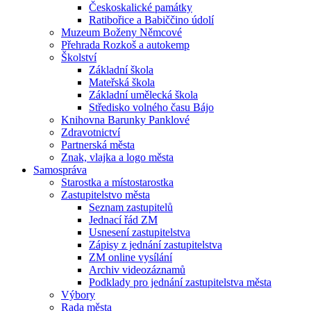
Českoskalické památky
Ratibořice a Babiččino údolí
Muzeum Boženy Němcové
Přehrada Rozkoš a autokemp
Školství
Základní škola
Mateřská škola
Základní umělecká škola
Středisko volného času Bájo
Knihovna Barunky Panklové
Zdravotnictví
Partnerská města
Znak, vlajka a logo města
Samospráva
Starostka a místostarostka
Zastupitelstvo města
Seznam zastupitelů
Jednací řád ZM
Usnesení zastupitelstva
Zápisy z jednání zastupitelstva
ZM online vysílání
Archiv videozáznamů
Podklady pro jednání zastupitelstva města
Výbory
Rada města