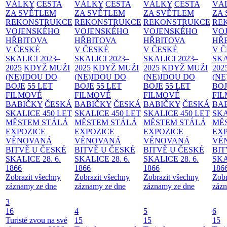
VÁLKY
CESTA
VÁLKY
CESTA
VÁLKY
CESTA
VÁ
ZA SVĚTLEM
ZA SVĚTLEM
ZA SVĚTLEM
ZA
REKONSTRUKCE
REKONSTRUKCE
REKONSTRUKCE
RE
VOJENSKÉHO
VOJENSKÉHO
VOJENSKÉHO
VO
HŘBITOVA
HŘBITOVA
HŘBITOVA
HŘ
V ČESKÉ
V ČESKÉ
V ČESKÉ
V 
SKALICI 2023–
SKALICI 2023–
SKALICI 2023–
SKA
2025
KDYŽ MUŽI
2025
KDYŽ MUŽI
2025
KDYŽ MUŽI
202
(NE)JDOU DO
(NE)JDOU DO
(NE)JDOU DO
(NE
BOJE
55 LET
BOJE
55 LET
BOJE
55 LET
BO
FILMOVÉ
FILMOVÉ
FILMOVÉ
FI
BABIČKY
ČESKÁ
BABIČKY
ČESKÁ
BABIČKY
ČESKÁ
BA
SKALICE 450 LET
SKALICE 450 LET
SKALICE 450 LET
SKA
MĚSTEM
STÁLÁ
MĚSTEM
STÁLÁ
MĚSTEM
STÁLÁ
MĚ
EXPOZICE
EXPOZICE
EXPOZICE
EX
VĚNOVANÁ
VĚNOVANÁ
VĚNOVANÁ
VĚ
BITVĚ U ČESKÉ
BITVĚ U ČESKÉ
BITVĚ U ČESKÉ
BIT
SKALICE 28. 6.
SKALICE 28. 6.
SKALICE 28. 6.
SKA
1866
1866
1866
186
Zobrazit všechny
Zobrazit všechny
Zobrazit všechny
Zobr
záznamy ze dne
záznamy ze dne
záznamy ze dne
zázn
3
16
4
5
6
Turisté zvou na své
15
15
15