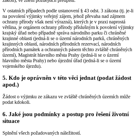
zákon), ve znění pozdějších předpisů.
V ostatních případech podle ustanovení § 43 odst. 3 zákona (tj. je-li
na povolení výjimky veřejný zájem, jehož převaha nad zájmem
ochrany přírody však není výrazná), kterých je v praxi naprostá
většina, je orgánem ochrany přírody příslušným k povolení výjimky
krajský úřad nebo případně správa národního parku či chráněné
krajinné oblasti (jedná-li se o území národních parků, chráněných
krajinných oblastí, národních přírodních rezervací, národních
přírodních památek a ochranných pásem těchto zvláště chráněných
území), Magistrát hlavního města Prahy (jedná-li se o území
hlavního města Prahy) nebo újezdní úřad (jedná-li se o území
vojenského újezdu).
5. Kdo je oprávněn v této věci jednat (podat žádost
apod.)
Žádost o výjimku ze zákazu ve zvláště chráněných územích může
podat kdokoli.
6. Jaké jsou podmínky a postup pro řešení životní
situace
Splnění všech požadovaných náležitostí.