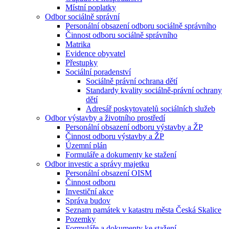
Místní poplatky
Odbor sociálně správní
Personální obsazení odboru sociálně správního
Činnost odboru sociálně správního
Matrika
Evidence obyvatel
Přestupky
Sociální poradenství
Sociálně právní ochrana dětí
Standardy kvality sociálně-právní ochrany
dětí
Adresář poskytovatelů sociálních služeb
Odbor výstavby a životního prostředí
Personální obsazení odboru výstavby a ŽP
Činnost odboru výstavby a ŽP
Územní plán
Formuláře a dokumenty ke stažení
Odbor investic a správy majetku
Personální obsazení OISM
Činnost odboru
Investiční akce
Správa budov
Seznam památek v katastru města Česká Skalice
Pozemky
Formuláře a dokumenty ke stažení