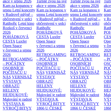
akce v srpnu 2026
Turisté zvou na své
Turisté zvou na své
Turi
Kam za kopanou v
akce v srpnu 2026
akce v srpnu 2026
akce
srpnu
Letní koncerty
Kam za kopanou v
Kam za kopanou v
Kam
v Rudrově mlýně –
srpnu
Letní koncerty
srpnu
Letní koncerty
srp
občerstvení v srdci
v Rudrově mlýně –
v Rudrově mlýně –
v Ru
Ratibořic
Letní kino
občerstvení v srdci
občerstvení v srdci
obče
Rozkoš v červenci
Ratibořic
Ratibořic
Rati
2026
POHÁDKOVÁ
POHÁDKOVÁ
PO
POHÁDKOVÁ
CESTA
Luxfer
CESTA
Luxfer
CE
CESTA
Luxfer
Open Space
Open Space
Ope
Open Space
v červenci a srpnu
v červenci a srpnu
v če
v červenci a srpnu
2026
2026
202
2026
RETROGAMING
RETROGAMING
RE
RETROGAMING
– POČÁTKY
– POČÁTKY
– 
– POČÁTKY
OSOBNÍCH
OSOBNÍCH
OS
OSOBNÍCH
POČÍTAČŮ U
POČÍTAČŮ U
PO
POČÍTAČŮ U
NÁS
VERNISÁŽ
NÁS
VERNISÁŽ
NÁ
NÁS
VERNISÁŽ
VÝSTAVY
VÝSTAVY
VÝ
VÝSTAVY
OBRAZŮ
OBRAZŮ
OB
OBRAZŮ
HELENY
HELENY
HE
HELENY
HEJDUKOVÉ:
HEJDUKOVÉ:
HE
HEJDUKOVÉ:
Malování je radost
Malování je radost
Malo
Malování je radost
VÝSTAVA K
VÝSTAVA K
VÝ
VÝSTAVA K
VÝROČÍ BITVY
VÝROČÍ BITVY
VÝ
VÝROČÍ BITVY
1866 U ČESKÉ
1866 U ČESKÉ
186