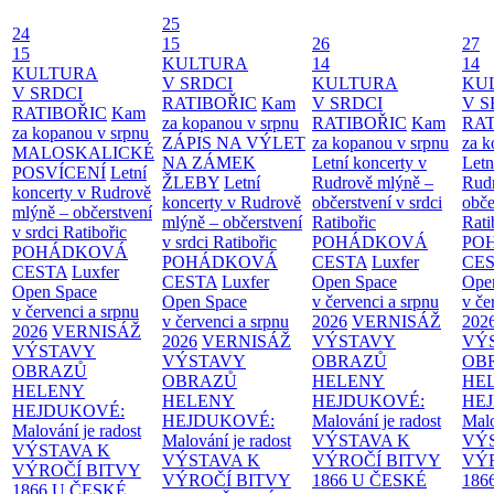
25
24
15
26
27
15
KULTURA
14
14
KULTURA
V SRDCI
KULTURA
KU
V SRDCI
RATIBOŘIC
Kam
V SRDCI
V S
RATIBOŘIC
Kam
za kopanou v srpnu
RATIBOŘIC
Kam
RAT
za kopanou v srpnu
ZÁPIS NA VÝLET
za kopanou v srpnu
za k
MALOSKALICKÉ
NA ZÁMEK
Letní koncerty v
Letn
POSVÍCENÍ
Letní
ŽLEBY
Letní
Rudrově mlýně –
Rud
koncerty v Rudrově
koncerty v Rudrově
občerstvení v srdci
obče
mlýně – občerstvení
mlýně – občerstvení
Ratibořic
Rati
v srdci Ratibořic
v srdci Ratibořic
POHÁDKOVÁ
PO
POHÁDKOVÁ
POHÁDKOVÁ
CESTA
Luxfer
CE
CESTA
Luxfer
CESTA
Luxfer
Open Space
Ope
Open Space
Open Space
v červenci a srpnu
v če
v červenci a srpnu
v červenci a srpnu
2026
VERNISÁŽ
202
2026
VERNISÁŽ
2026
VERNISÁŽ
VÝSTAVY
VÝ
VÝSTAVY
VÝSTAVY
OBRAZŮ
OB
OBRAZŮ
OBRAZŮ
HELENY
HE
HELENY
HELENY
HEJDUKOVÉ:
HE
HEJDUKOVÉ:
HEJDUKOVÉ:
Malování je radost
Malo
Malování je radost
Malování je radost
VÝSTAVA K
VÝ
VÝSTAVA K
VÝSTAVA K
VÝROČÍ BITVY
VÝ
VÝROČÍ BITVY
VÝROČÍ BITVY
1866 U ČESKÉ
186
1866 U ČESKÉ