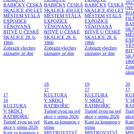
202
BABIČKY
ČESKÁ
BABIČKY
ČESKÁ
BABIČKY
ČESKÁ
(NE
SKALICE 450 LET
SKALICE 450 LET
SKALICE 450 LET
BO
MĚSTEM
STÁLÁ
MĚSTEM
STÁLÁ
MĚSTEM
STÁLÁ
FI
EXPOZICE
EXPOZICE
EXPOZICE
BA
VĚNOVANÁ
VĚNOVANÁ
VĚNOVANÁ
SKA
BITVĚ U ČESKÉ
BITVĚ U ČESKÉ
BITVĚ U ČESKÉ
MĚ
SKALICE 28. 6.
SKALICE 28. 6.
SKALICE 28. 6.
EX
1866
1866
1866
VĚ
Zobrazit všechny
Zobrazit všechny
Zobrazit všechny
BIT
záznamy ze dne
záznamy ze dne
záznamy ze dne
SKA
186
Zobr
zázn
18
19
20
17
17
17
17
KULTURA
KULTURA
KU
16
V SRDCI
V SRDCI
V S
KULTURA
RATIBOŘIC
RATIBOŘIC
RAT
V SRDCI
Turisté zvou na své
Turisté zvou na své
Turi
RATIBOŘIC
akce v srpnu 2026
akce v srpnu 2026
akce
Turisté zvou na své
Kam za kopanou v
Kam za kopanou v
Kam
akce v srpnu 2026
srpnu
srpnu
srpn
Kam za kopanou v
MISTROVSTVÍ
MISTROVSTVÍ
MI