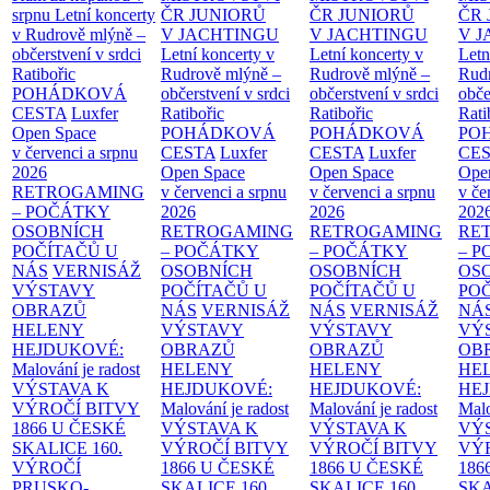
srpnu
Letní koncerty
ČR JUNIORŮ
ČR JUNIORŮ
ČR 
v Rudrově mlýně –
V JACHTINGU
V JACHTINGU
V 
občerstvení v srdci
Letní koncerty v
Letní koncerty v
Letn
Ratibořic
Rudrově mlýně –
Rudrově mlýně –
Rud
POHÁDKOVÁ
občerstvení v srdci
občerstvení v srdci
obče
CESTA
Luxfer
Ratibořic
Ratibořic
Rati
Open Space
POHÁDKOVÁ
POHÁDKOVÁ
PO
v červenci a srpnu
CESTA
Luxfer
CESTA
Luxfer
CE
2026
Open Space
Open Space
Ope
RETROGAMING
v červenci a srpnu
v červenci a srpnu
v če
– POČÁTKY
2026
2026
202
OSOBNÍCH
RETROGAMING
RETROGAMING
RE
POČÍTAČŮ U
– POČÁTKY
– POČÁTKY
– 
NÁS
VERNISÁŽ
OSOBNÍCH
OSOBNÍCH
OS
VÝSTAVY
POČÍTAČŮ U
POČÍTAČŮ U
PO
OBRAZŮ
NÁS
VERNISÁŽ
NÁS
VERNISÁŽ
NÁ
HELENY
VÝSTAVY
VÝSTAVY
VÝ
HEJDUKOVÉ:
OBRAZŮ
OBRAZŮ
OB
Malování je radost
HELENY
HELENY
HE
VÝSTAVA K
HEJDUKOVÉ:
HEJDUKOVÉ:
HE
VÝROČÍ BITVY
Malování je radost
Malování je radost
Malo
1866 U ČESKÉ
VÝSTAVA K
VÝSTAVA K
VÝ
SKALICE
160.
VÝROČÍ BITVY
VÝROČÍ BITVY
VÝ
VÝROČÍ
1866 U ČESKÉ
1866 U ČESKÉ
186
PRUSKO-
SKALICE
160.
SKALICE
160.
SK