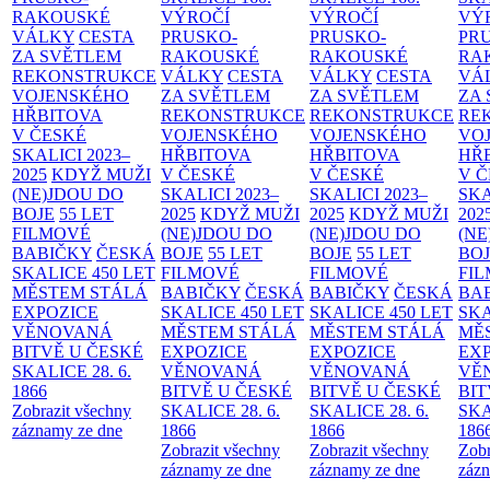
RAKOUSKÉ
VÝROČÍ
VÝROČÍ
VÝ
VÁLKY
CESTA
PRUSKO-
PRUSKO-
PR
ZA SVĚTLEM
RAKOUSKÉ
RAKOUSKÉ
RA
REKONSTRUKCE
VÁLKY
CESTA
VÁLKY
CESTA
VÁ
VOJENSKÉHO
ZA SVĚTLEM
ZA SVĚTLEM
ZA
HŘBITOVA
REKONSTRUKCE
REKONSTRUKCE
RE
V ČESKÉ
VOJENSKÉHO
VOJENSKÉHO
VO
SKALICI 2023–
HŘBITOVA
HŘBITOVA
HŘ
2025
KDYŽ MUŽI
V ČESKÉ
V ČESKÉ
V 
(NE)JDOU DO
SKALICI 2023–
SKALICI 2023–
SKA
BOJE
55 LET
2025
KDYŽ MUŽI
2025
KDYŽ MUŽI
202
FILMOVÉ
(NE)JDOU DO
(NE)JDOU DO
(NE
BABIČKY
ČESKÁ
BOJE
55 LET
BOJE
55 LET
BO
SKALICE 450 LET
FILMOVÉ
FILMOVÉ
FI
MĚSTEM
STÁLÁ
BABIČKY
ČESKÁ
BABIČKY
ČESKÁ
BA
EXPOZICE
SKALICE 450 LET
SKALICE 450 LET
SKA
VĚNOVANÁ
MĚSTEM
STÁLÁ
MĚSTEM
STÁLÁ
MĚ
BITVĚ U ČESKÉ
EXPOZICE
EXPOZICE
EX
SKALICE 28. 6.
VĚNOVANÁ
VĚNOVANÁ
VĚ
1866
BITVĚ U ČESKÉ
BITVĚ U ČESKÉ
BIT
Zobrazit všechny
SKALICE 28. 6.
SKALICE 28. 6.
SKA
záznamy ze dne
1866
1866
186
Zobrazit všechny
Zobrazit všechny
Zobr
záznamy ze dne
záznamy ze dne
zázn