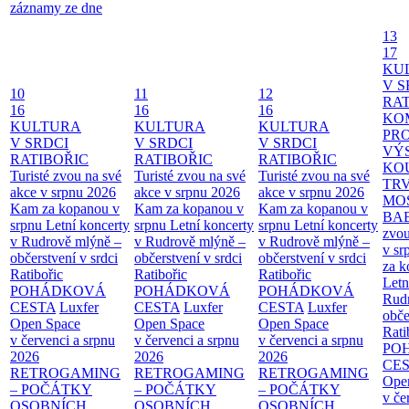
záznamy ze dne
13
17
KU
V S
10
11
12
RAT
16
16
16
KO
KULTURA
KULTURA
KULTURA
PR
V SRDCI
V SRDCI
V SRDCI
VÝ
RATIBOŘIC
RATIBOŘIC
RATIBOŘIC
KO
Turisté zvou na své
Turisté zvou na své
Turisté zvou na své
TR
akce v srpnu 2026
akce v srpnu 2026
akce v srpnu 2026
MO
Kam za kopanou v
Kam za kopanou v
Kam za kopanou v
BA
srpnu
Letní koncerty
srpnu
Letní koncerty
srpnu
Letní koncerty
zvou
v Rudrově mlýně –
v Rudrově mlýně –
v Rudrově mlýně –
v sr
občerstvení v srdci
občerstvení v srdci
občerstvení v srdci
za k
Ratibořic
Ratibořic
Ratibořic
Letn
POHÁDKOVÁ
POHÁDKOVÁ
POHÁDKOVÁ
Rud
CESTA
Luxfer
CESTA
Luxfer
CESTA
Luxfer
obče
Open Space
Open Space
Open Space
Rati
v červenci a srpnu
v červenci a srpnu
v červenci a srpnu
PO
2026
2026
2026
CE
RETROGAMING
RETROGAMING
RETROGAMING
Ope
– POČÁTKY
– POČÁTKY
– POČÁTKY
v če
OSOBNÍCH
OSOBNÍCH
OSOBNÍCH