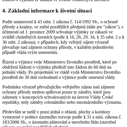
4. Základní informace k životní situaci
Podle ustanovení § 43 odst. 1 zákona č. 114/1992 Sb., o ochraně
přírody a krajiny, ve znění pozdějších předpisů (dále jen "zákon"), s
účinností od 1. prosince 2009 schvaluje výjimky ze zákazů ve
zvláště chráněných územích (podle § 16, 26, 29, 34, § 35 odst. 2 a §
36 odst. 2 zákona), v případech, kdy veřejný zájem výrazně
převažuje nad zájmem ochrany přírody, v každém jednotlivém
případě vláda svým usnesením.
Řízení o výjimce vede Ministerstvo životního prostředí, které po
obdržení žádosti o výjimku předloží tuto žádost do 60 dnů na
jednání vlády. Po projednání ve vládě vydá Ministerstvo životního
prostředí do 30 dnů rozhodnutí o výjimce podle usnesení vlády.
Podmínku výrazně převažujícího veřejného zájmu nad zájmem
ochrany přírody mohou splňovat pouze ty záměry, které jsou
zahrnuty v koncepcích schvalovaných na úrovni Vlády České
republiky, tedy záměry celostátního nebo mezinárodního významu.
Především se tudíž v praxi jedná o oblasti, plochy a koridory
vymezené v politice územního rozvoje podle § 31 a násl. zákona č.
183/2006 Sb., o územním plánování a stavebním řádu (stavební