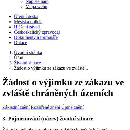
Napište nám
Mapa webu
Úřední deska
Městská policie
Hlášení závad
Českoskalický zpravodaj
Dokumenty a formuláře
Dotace
Úvodní stránka
Úřad
Životní situace
Žádost o výjimku ze zákazu ve zvláště...
Žádost o výjimku ze zákazu ve
zvláště chráněných územích
Základní znění
Rozšířené znění
Úplné znění
3. Pojmenování (název) životní situace
Žádost o výjimku ze zákazu ve zvláště chráněných územích