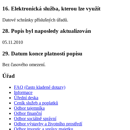
16. Elektronická služba, kterou lze využít
Datové schránky příslušných úřadů.
28. Popis byl naposledy aktualizován
05.11.2010
29. Datum konce platnosti popisu
Bez časového omezení.
Úřad
FAQ (často kladené dotazy)
Informace
Úřední deska
Ceník služeb a poplatků
Odbor tajemníka
Odbor finanční
Odbor sociálně správní
Odbor výstavby a životního prostředí
Odbor investic a správy majetku