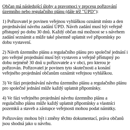
Občan má následující úlohy a pravomoci v procesu pořizování
územního nebo regulačního plánu (dále též "ÚPD")
:
1) Pořizovatel je povinen veřejnou vyhláškou oznámit místo a den
projednávání návrhu zadání ÚPD. Návrh zadání musí být veřejně
přístupný po dobu 30 dnů. Každý občan má možnost se s návrhem
zadání seznámit a může také písemně uplatnit své připomínky po
dobu vystavení.
2) Návrh územního plánu a regulačního plánu pro společné jednání i
pro veřejné projednání musí být vystaven a veřejně přístupný po
dobu nejméně 30 dnů u pořizovatele a v obci, pro kterou je
pořizován. Pořizovatel je povinen tyto skutečnosti a konání
veřejného projednání občanům oznámit veřejnou vyhláškou.
3) Ve fázi projednávání návrhu územního plánu a regulačního plánu
pro společné jednání může každý uplatnit připomínky.
4) Ve fázi veřejného projednání návrhu územního plánu a
regulačního plánu může každý uplatnit připomínky a vlastníci
pozemků a staveb a zástupce veřejnosti mohou podat námitky.
Pořizovány mohou být i změny těchto dokumentací, práva občanů
jsou shodná jako u návrhu.