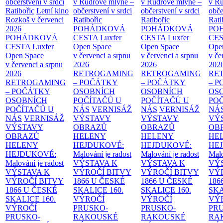
občerstvení v srdci
v Rudrově mlýně –
v Rudrově mlýně –
v Ru
Ratibořic
Letní kino
občerstvení v srdci
občerstvení v srdci
obče
Rozkoš v červenci
Ratibořic
Ratibořic
Rati
2026
POHÁDKOVÁ
POHÁDKOVÁ
PO
POHÁDKOVÁ
CESTA
Luxfer
CESTA
Luxfer
CE
CESTA
Luxfer
Open Space
Open Space
Ope
Open Space
v červenci a srpnu
v červenci a srpnu
v če
v červenci a srpnu
2026
2026
202
2026
RETROGAMING
RETROGAMING
RE
RETROGAMING
– POČÁTKY
– POČÁTKY
– 
– POČÁTKY
OSOBNÍCH
OSOBNÍCH
OS
OSOBNÍCH
POČÍTAČŮ U
POČÍTAČŮ U
PO
POČÍTAČŮ U
NÁS
VERNISÁŽ
NÁS
VERNISÁŽ
NÁ
NÁS
VERNISÁŽ
VÝSTAVY
VÝSTAVY
VÝ
VÝSTAVY
OBRAZŮ
OBRAZŮ
OB
OBRAZŮ
HELENY
HELENY
HE
HELENY
HEJDUKOVÉ:
HEJDUKOVÉ:
HE
HEJDUKOVÉ:
Malování je radost
Malování je radost
Malo
Malování je radost
VÝSTAVA K
VÝSTAVA K
VÝ
VÝSTAVA K
VÝROČÍ BITVY
VÝROČÍ BITVY
VÝ
VÝROČÍ BITVY
1866 U ČESKÉ
1866 U ČESKÉ
186
1866 U ČESKÉ
SKALICE
160.
SKALICE
160.
SK
SKALICE
160.
VÝROČÍ
VÝROČÍ
VÝ
VÝROČÍ
PRUSKO-
PRUSKO-
PR
PRUSKO-
RAKOUSKÉ
RAKOUSKÉ
RA