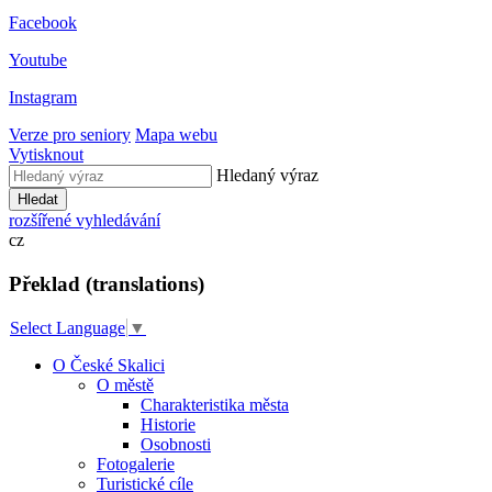
Facebook
Youtube
Instagram
Verze pro seniory
Mapa webu
Vytisknout
Hledaný výraz
Hledat
rozšířené vyhledávání
cz
Překlad (translations)
Select Language
▼
O České Skalici
O městě
Charakteristika města
Historie
Osobnosti
Fotogalerie
Turistické cíle