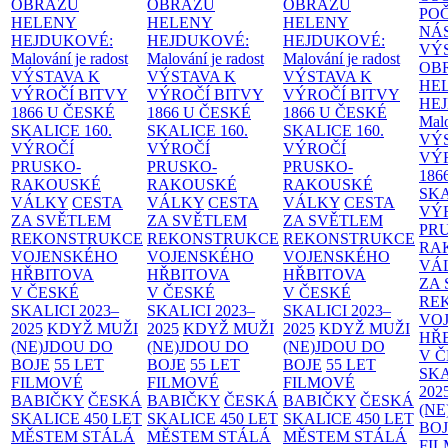
OBRAZŮ
OBRAZŮ
OBRAZŮ
PO
HELENY
HELENY
HELENY
NÁ
HEJDUKOVÉ:
HEJDUKOVÉ:
HEJDUKOVÉ:
VÝ
Malování je radost
Malování je radost
Malování je radost
OB
VÝSTAVA K
VÝSTAVA K
VÝSTAVA K
HE
VÝROČÍ BITVY
VÝROČÍ BITVY
VÝROČÍ BITVY
HE
1866 U ČESKÉ
1866 U ČESKÉ
1866 U ČESKÉ
Malo
SKALICE
160.
SKALICE
160.
SKALICE
160.
VÝ
VÝROČÍ
VÝROČÍ
VÝROČÍ
VÝ
PRUSKO-
PRUSKO-
PRUSKO-
186
RAKOUSKÉ
RAKOUSKÉ
RAKOUSKÉ
SK
VÁLKY
CESTA
VÁLKY
CESTA
VÁLKY
CESTA
VÝ
ZA SVĚTLEM
ZA SVĚTLEM
ZA SVĚTLEM
PR
REKONSTRUKCE
REKONSTRUKCE
REKONSTRUKCE
RA
VOJENSKÉHO
VOJENSKÉHO
VOJENSKÉHO
VÁ
HŘBITOVA
HŘBITOVA
HŘBITOVA
ZA
V ČESKÉ
V ČESKÉ
V ČESKÉ
RE
SKALICI 2023–
SKALICI 2023–
SKALICI 2023–
VO
2025
KDYŽ MUŽI
2025
KDYŽ MUŽI
2025
KDYŽ MUŽI
HŘ
(NE)JDOU DO
(NE)JDOU DO
(NE)JDOU DO
V 
BOJE
55 LET
BOJE
55 LET
BOJE
55 LET
SKA
FILMOVÉ
FILMOVÉ
FILMOVÉ
202
BABIČKY
ČESKÁ
BABIČKY
ČESKÁ
BABIČKY
ČESKÁ
(NE
SKALICE 450 LET
SKALICE 450 LET
SKALICE 450 LET
BO
MĚSTEM
STÁLÁ
MĚSTEM
STÁLÁ
MĚSTEM
STÁLÁ
FI