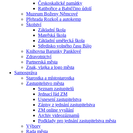
Českoskalické památky
Ratibořice a Babiččino údolí
Muzeum Boženy Němcové
Přehrada Rozkoš a autokemp
Školství
Základní škola
Mateřská škola
Základní umělecká škola
Středisko volného času Bájo
Knihovna Barunky Panklové
Zdravotnictví
Partnerská města
Znak, vlajka a logo města
Samospráva
Starostka a místostarostka
Zastupitelstvo města
Seznam zastupitelů
Jednací řád ZM
Usnesení zastupitelstva
Zápisy z jednání zastupitelstva
ZM online vysílání
Archiv videozáznamů
Podklady pro jednání zastupitelstva města
Výbory
Rada města