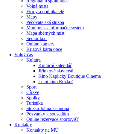
Regionální spolupráce
Volná místa
Firmy a podnikatelé
Mapy
Pečovatelská služba
Munipolis - informační systém
Mapa sběrných míst
Senior taxi
Online kamery
Krizová karta obce
Volný čas
Kultura
Kulturní kalendář
Jiřinkové slavnosti
Kino Kaplicky Boutique Cinema
Letní kino Rozkoš
Sport
Církve
Spolky
Turistika
Stezka Johna Lennona
Pozvánky k sousedům
Online rezervace sportovišť
Kontakty
Kontakty na MÚ