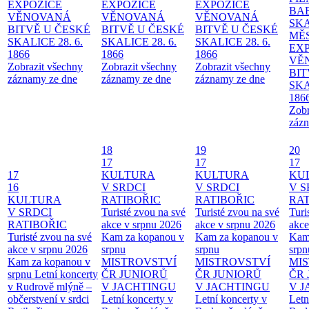
EXPOZICE
EXPOZICE
EXPOZICE
BA
VĚNOVANÁ
VĚNOVANÁ
VĚNOVANÁ
SKA
BITVĚ U ČESKÉ
BITVĚ U ČESKÉ
BITVĚ U ČESKÉ
MĚ
SKALICE 28. 6.
SKALICE 28. 6.
SKALICE 28. 6.
EX
1866
1866
1866
VĚ
Zobrazit všechny
Zobrazit všechny
Zobrazit všechny
BIT
záznamy ze dne
záznamy ze dne
záznamy ze dne
SKA
186
Zobr
zázn
18
19
20
17
17
17
17
KULTURA
KULTURA
KU
16
V SRDCI
V SRDCI
V S
KULTURA
RATIBOŘIC
RATIBOŘIC
RAT
V SRDCI
Turisté zvou na své
Turisté zvou na své
Turi
RATIBOŘIC
akce v srpnu 2026
akce v srpnu 2026
akce
Turisté zvou na své
Kam za kopanou v
Kam za kopanou v
Kam
akce v srpnu 2026
srpnu
srpnu
srpn
Kam za kopanou v
MISTROVSTVÍ
MISTROVSTVÍ
MI
srpnu
Letní koncerty
ČR JUNIORŮ
ČR JUNIORŮ
ČR 
v Rudrově mlýně –
V JACHTINGU
V JACHTINGU
V 
občerstvení v srdci
Letní koncerty v
Letní koncerty v
Letn