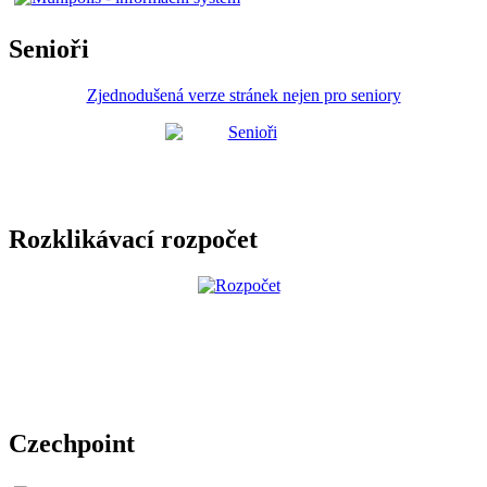
Senioři
Zjednodušená verze stránek nejen pro seniory
Rozklikávací rozpočet
Czechpoint