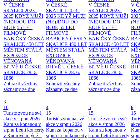
V ČESKÉ
V ČESKÉ
V ČESKÉ
V 
SKALICI 2023–
SKALICI 2023–
SKALICI 2023–
SKA
2025
KDYŽ MUŽI
2025
KDYŽ MUŽI
2025
KDYŽ MUŽI
202
(NE)JDOU DO
(NE)JDOU DO
(NE)JDOU DO
(NE
BOJE
55 LET
BOJE
55 LET
BOJE
55 LET
BO
FILMOVÉ
FILMOVÉ
FILMOVÉ
FI
BABIČKY
ČESKÁ
BABIČKY
ČESKÁ
BABIČKY
ČESKÁ
BA
SKALICE 450 LET
SKALICE 450 LET
SKALICE 450 LET
SKA
MĚSTEM
STÁLÁ
MĚSTEM
STÁLÁ
MĚSTEM
STÁLÁ
MĚ
EXPOZICE
EXPOZICE
EXPOZICE
EX
VĚNOVANÁ
VĚNOVANÁ
VĚNOVANÁ
VĚ
BITVĚ U ČESKÉ
BITVĚ U ČESKÉ
BITVĚ U ČESKÉ
BIT
SKALICE 28. 6.
SKALICE 28. 6.
SKALICE 28. 6.
SKA
1866
1866
1866
186
Zobrazit všechny
Zobrazit všechny
Zobrazit všechny
Zobr
záznamy ze dne
záznamy ze dne
záznamy ze dne
zázn
3
16
4
5
6
Turisté zvou na své
15
15
15
akce v srpnu 2026
Turisté zvou na své
Turisté zvou na své
Turi
Kam za kopanou v
akce v srpnu 2026
akce v srpnu 2026
akce
srpnu
Letní koncerty
Kam za kopanou v
Kam za kopanou v
Kam
v Rudrově mlýně –
srpnu
Letní koncerty
srpnu
Letní koncerty
srp