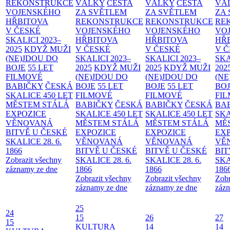
REKONSTRUKCE
VÁLKY
CESTA
VÁLKY
CESTA
VÁ
VOJENSKÉHO
ZA SVĚTLEM
ZA SVĚTLEM
ZA
HŘBITOVA
REKONSTRUKCE
REKONSTRUKCE
RE
V ČESKÉ
VOJENSKÉHO
VOJENSKÉHO
VO
SKALICI 2023–
HŘBITOVA
HŘBITOVA
HŘ
2025
KDYŽ MUŽI
V ČESKÉ
V ČESKÉ
V 
(NE)JDOU DO
SKALICI 2023–
SKALICI 2023–
SKA
BOJE
55 LET
2025
KDYŽ MUŽI
2025
KDYŽ MUŽI
202
FILMOVÉ
(NE)JDOU DO
(NE)JDOU DO
(NE
BABIČKY
ČESKÁ
BOJE
55 LET
BOJE
55 LET
BO
SKALICE 450 LET
FILMOVÉ
FILMOVÉ
FI
MĚSTEM
STÁLÁ
BABIČKY
ČESKÁ
BABIČKY
ČESKÁ
BA
EXPOZICE
SKALICE 450 LET
SKALICE 450 LET
SKA
VĚNOVANÁ
MĚSTEM
STÁLÁ
MĚSTEM
STÁLÁ
MĚ
BITVĚ U ČESKÉ
EXPOZICE
EXPOZICE
EX
SKALICE 28. 6.
VĚNOVANÁ
VĚNOVANÁ
VĚ
1866
BITVĚ U ČESKÉ
BITVĚ U ČESKÉ
BIT
Zobrazit všechny
SKALICE 28. 6.
SKALICE 28. 6.
SKA
záznamy ze dne
1866
1866
186
Zobrazit všechny
Zobrazit všechny
Zobr
záznamy ze dne
záznamy ze dne
zázn
25
24
15
26
27
15
KULTURA
14
14