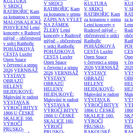
KULTURA
V SRDCI
KULTURA
KU
V SRDCI
RATIBOŘIC
Kam
V SRDCI
V S
RATIBOŘIC
Kam
za kopanou v srpnu
RATIBOŘIC
Kam
RAT
za kopanou v srpnu
ZÁPIS NA VÝLET
za kopanou v srpnu
za k
MALOSKALICKÉ
NA ZÁMEK
Letní koncerty v
Letn
POSVÍCENÍ
Letní
ŽLEBY
Letní
Rudrově mlýně –
Rud
koncerty v Rudrově
koncerty v Rudrově
občerstvení v srdci
obče
mlýně – občerstvení
mlýně – občerstvení
Ratibořic
Rati
v srdci Ratibořic
v srdci Ratibořic
POHÁDKOVÁ
PO
POHÁDKOVÁ
POHÁDKOVÁ
CESTA
Luxfer
CE
CESTA
Luxfer
CESTA
Luxfer
Open Space
Ope
Open Space
Open Space
v červenci a srpnu
v če
v červenci a srpnu
v červenci a srpnu
2026
VERNISÁŽ
202
2026
VERNISÁŽ
2026
VERNISÁŽ
VÝSTAVY
VÝ
VÝSTAVY
VÝSTAVY
OBRAZŮ
OB
OBRAZŮ
OBRAZŮ
HELENY
HE
HELENY
HELENY
HEJDUKOVÉ:
HE
HEJDUKOVÉ:
HEJDUKOVÉ:
Malování je radost
Malo
Malování je radost
Malování je radost
VÝSTAVA K
VÝ
VÝSTAVA K
VÝSTAVA K
VÝROČÍ BITVY
VÝ
VÝROČÍ BITVY
VÝROČÍ BITVY
1866 U ČESKÉ
186
1866 U ČESKÉ
1866 U ČESKÉ
SKALICE
160.
SK
SKALICE
160.
SKALICE
160.
VÝROČÍ
VÝ
VÝROČÍ
VÝROČÍ
PRUSKO-
PR
PRUSKO-
PRUSKO-
RAKOUSKÉ
RA