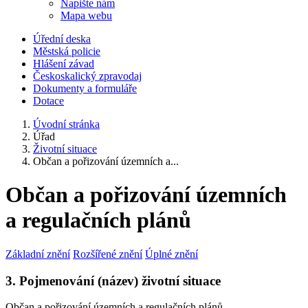
Napište nám
Mapa webu
Úřední deska
Městská policie
Hlášení závad
Českoskalický zpravodaj
Dokumenty a formuláře
Dotace
Úvodní stránka
Úřad
Životní situace
Občan a pořizování územních a...
Občan a pořizování územních
a regulačních plánů
Základní znění
Rozšířené znění
Úplné znění
3. Pojmenování (název) životní situace
Občan a pořizování územních a regulačních plánů