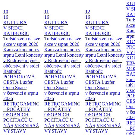
KU
V S
10
11
12
RAT
16
16
16
Turi
KULTURA
KULTURA
KULTURA
akce
V SRDCI
V SRDCI
V SRDCI
Kam
RATIBOŘIC
RATIBOŘIC
RATIBOŘIC
srpn
Turisté zvou na své
Turisté zvou na své
Turisté zvou na své
KO
akce v srpnu 2026
akce v srpnu 2026
akce v srpnu 2026
PR
Kam za kopanou v
Kam za kopanou v
Kam za kopanou v
VÝ
srpnu
Letní koncerty
srpnu
Letní koncerty
srpnu
Letní koncerty
KO
v Rudrově mlýně –
v Rudrově mlýně –
v Rudrově mlýně –
TR
občerstvení v srdci
občerstvení v srdci
občerstvení v srdci
MO
Ratibořic
Ratibořic
Ratibořic
BA
POHÁDKOVÁ
POHÁDKOVÁ
POHÁDKOVÁ
konc
CESTA
Luxfer
CESTA
Luxfer
CESTA
Luxfer
mlýn
Open Space
Open Space
Open Space
v sr
v červenci a srpnu
v červenci a srpnu
v červenci a srpnu
PO
2026
2026
2026
CE
RETROGAMING
RETROGAMING
RETROGAMING
Ope
– POČÁTKY
– POČÁTKY
– POČÁTKY
v če
OSOBNÍCH
OSOBNÍCH
OSOBNÍCH
202
POČÍTAČŮ U
POČÍTAČŮ U
POČÍTAČŮ U
RE
NÁS
VERNISÁŽ
NÁS
VERNISÁŽ
NÁS
VERNISÁŽ
– 
VÝSTAVY
VÝSTAVY
VÝSTAVY
OS