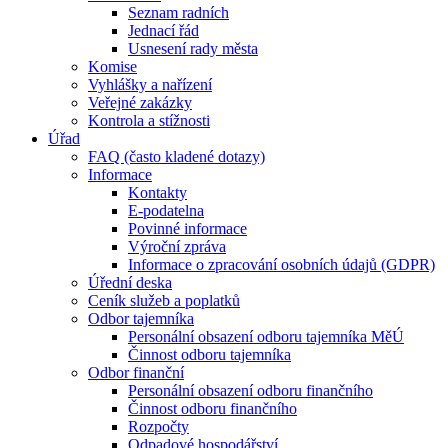
Seznam radních
Jednací řád
Usnesení rady města
Komise
Vyhlášky a nařízení
Veřejné zakázky
Kontrola a stížnosti
Úřad
FAQ (často kladené dotazy)
Informace
Kontakty
E-podatelna
Povinné informace
Výroční zpráva
Informace o zpracování osobních údajů (GDPR)
Úřední deska
Ceník služeb a poplatků
Odbor tajemníka
Personální obsazení odboru tajemníka MěÚ
Činnost odboru tajemníka
Odbor finanční
Personální obsazení odboru finančního
Činnost odboru finančního
Rozpočty
Odpadové hospodářství