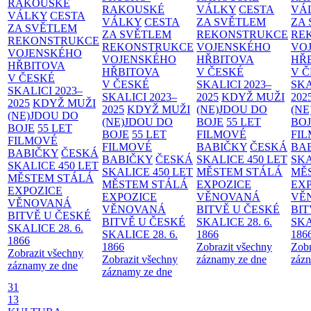
RAKOUSKÉ
RAKOUSKÉ
VÁLKY
CESTA
VÁ
VÁLKY
CESTA
VÁLKY
CESTA
ZA SVĚTLEM
ZA
ZA SVĚTLEM
ZA SVĚTLEM
REKONSTRUKCE
RE
REKONSTRUKCE
REKONSTRUKCE
VOJENSKÉHO
VO
VOJENSKÉHO
VOJENSKÉHO
HŘBITOVA
HŘ
HŘBITOVA
HŘBITOVA
V ČESKÉ
V 
V ČESKÉ
V ČESKÉ
SKALICI 2023–
SKA
SKALICI 2023–
SKALICI 2023–
2025
KDYŽ MUŽI
202
2025
KDYŽ MUŽI
2025
KDYŽ MUŽI
(NE)JDOU DO
(NE
(NE)JDOU DO
(NE)JDOU DO
BOJE
55 LET
BO
BOJE
55 LET
BOJE
55 LET
FILMOVÉ
FI
FILMOVÉ
FILMOVÉ
BABIČKY
ČESKÁ
BA
BABIČKY
ČESKÁ
BABIČKY
ČESKÁ
SKALICE 450 LET
SKA
SKALICE 450 LET
SKALICE 450 LET
MĚSTEM
STÁLÁ
MĚ
MĚSTEM
STÁLÁ
MĚSTEM
STÁLÁ
EXPOZICE
EX
EXPOZICE
EXPOZICE
VĚNOVANÁ
VĚ
VĚNOVANÁ
VĚNOVANÁ
BITVĚ U ČESKÉ
BIT
BITVĚ U ČESKÉ
BITVĚ U ČESKÉ
SKALICE 28. 6.
SKA
SKALICE 28. 6.
SKALICE 28. 6.
1866
186
1866
1866
Zobrazit všechny
Zobr
Zobrazit všechny
Zobrazit všechny
záznamy ze dne
zázn
záznamy ze dne
záznamy ze dne
31
13