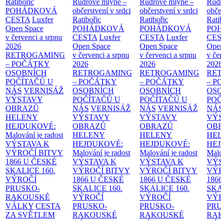
Ratibořic
Rudrově mlýně –
Rudrově mlýně –
Rud
POHÁDKOVÁ
občerstvení v srdci
občerstvení v srdci
obče
CESTA
Luxfer
Ratibořic
Ratibořic
Rati
Open Space
POHÁDKOVÁ
POHÁDKOVÁ
PO
v červenci a srpnu
CESTA
Luxfer
CESTA
Luxfer
CE
2026
Open Space
Open Space
Ope
RETROGAMING
v červenci a srpnu
v červenci a srpnu
v če
– POČÁTKY
2026
2026
202
OSOBNÍCH
RETROGAMING
RETROGAMING
RE
POČÍTAČŮ U
– POČÁTKY
– POČÁTKY
– 
NÁS
VERNISÁŽ
OSOBNÍCH
OSOBNÍCH
OS
VÝSTAVY
POČÍTAČŮ U
POČÍTAČŮ U
PO
OBRAZŮ
NÁS
VERNISÁŽ
NÁS
VERNISÁŽ
NÁ
HELENY
VÝSTAVY
VÝSTAVY
VÝ
HEJDUKOVÉ:
OBRAZŮ
OBRAZŮ
OB
Malování je radost
HELENY
HELENY
HE
VÝSTAVA K
HEJDUKOVÉ:
HEJDUKOVÉ:
HE
VÝROČÍ BITVY
Malování je radost
Malování je radost
Malo
1866 U ČESKÉ
VÝSTAVA K
VÝSTAVA K
VÝ
SKALICE
160.
VÝROČÍ BITVY
VÝROČÍ BITVY
VÝ
VÝROČÍ
1866 U ČESKÉ
1866 U ČESKÉ
186
PRUSKO-
SKALICE
160.
SKALICE
160.
SK
RAKOUSKÉ
VÝROČÍ
VÝROČÍ
VÝ
VÁLKY
CESTA
PRUSKO-
PRUSKO-
PR
ZA SVĚTLEM
RAKOUSKÉ
RAKOUSKÉ
RA