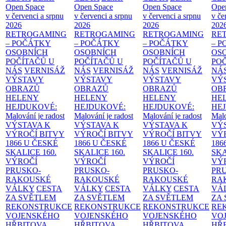
Open Space
Open Space
Open Space
Ope
v červenci a srpnu
v červenci a srpnu
v červenci a srpnu
v če
2026
2026
2026
202
RETROGAMING
RETROGAMING
RETROGAMING
RE
– POČÁTKY
– POČÁTKY
– POČÁTKY
– 
OSOBNÍCH
OSOBNÍCH
OSOBNÍCH
OS
POČÍTAČŮ U
POČÍTAČŮ U
POČÍTAČŮ U
PO
NÁS
VERNISÁŽ
NÁS
VERNISÁŽ
NÁS
VERNISÁŽ
NÁ
VÝSTAVY
VÝSTAVY
VÝSTAVY
VÝ
OBRAZŮ
OBRAZŮ
OBRAZŮ
OB
HELENY
HELENY
HELENY
HE
HEJDUKOVÉ:
HEJDUKOVÉ:
HEJDUKOVÉ:
HE
Malování je radost
Malování je radost
Malování je radost
Malo
VÝSTAVA K
VÝSTAVA K
VÝSTAVA K
VÝ
VÝROČÍ BITVY
VÝROČÍ BITVY
VÝROČÍ BITVY
VÝ
1866 U ČESKÉ
1866 U ČESKÉ
1866 U ČESKÉ
186
SKALICE
160.
SKALICE
160.
SKALICE
160.
SK
VÝROČÍ
VÝROČÍ
VÝROČÍ
VÝ
PRUSKO-
PRUSKO-
PRUSKO-
PR
RAKOUSKÉ
RAKOUSKÉ
RAKOUSKÉ
RA
VÁLKY
CESTA
VÁLKY
CESTA
VÁLKY
CESTA
VÁ
ZA SVĚTLEM
ZA SVĚTLEM
ZA SVĚTLEM
ZA
REKONSTRUKCE
REKONSTRUKCE
REKONSTRUKCE
RE
VOJENSKÉHO
VOJENSKÉHO
VOJENSKÉHO
VO
HŘBITOVA
HŘBITOVA
HŘBITOVA
HŘ