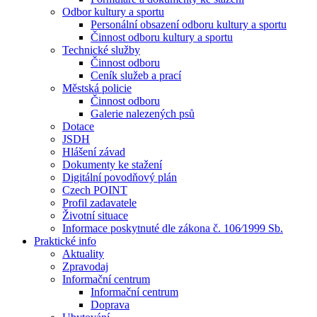
Odbor kultury a sportu
Personální obsazení odboru kultury a sportu
Činnost odboru kultury a sportu
Technické služby
Činnost odboru
Ceník služeb a prací
Městská policie
Činnost odboru
Galerie nalezených psů
Dotace
JSDH
Hlášení závad
Dokumenty ke stažení
Digitální povodňový plán
Czech POINT
Profil zadavatele
Životní situace
Informace poskytnuté dle zákona č. 106⁄1999 Sb.
Praktické info
Aktuality
Zpravodaj
Informační centrum
Informační centrum
Doprava