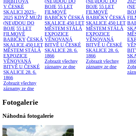
HŘBITOVA
(NE)JDOU DO
(NE)JDOU DO
202
V ČESKÉ
BOJE
55 LET
BOJE
55 LET
(NE
SKALICI 2023–
FILMOVÉ
FILMOVÉ
BO
2025
KDYŽ MUŽI
BABIČKY
ČESKÁ
BABIČKY
ČESKÁ
FI
(NE)JDOU DO
SKALICE 450 LET
SKALICE 450 LET
BA
BOJE
55 LET
MĚSTEM
STÁLÁ
MĚSTEM
STÁLÁ
SKA
FILMOVÉ
EXPOZICE
EXPOZICE
MĚ
BABIČKY
ČESKÁ
VĚNOVANÁ
VĚNOVANÁ
EX
SKALICE 450 LET
BITVĚ U ČESKÉ
BITVĚ U ČESKÉ
VĚ
MĚSTEM
STÁLÁ
SKALICE 28. 6.
SKALICE 28. 6.
BIT
EXPOZICE
1866
1866
SKA
VĚNOVANÁ
Zobrazit všechny
Zobrazit všechny
186
BITVĚ U ČESKÉ
záznamy ze dne
záznamy ze dne
Zobr
SKALICE 28. 6.
zázn
1866
Zobrazit všechny
záznamy ze dne
Fotogalerie
Náhodná fotogalerie