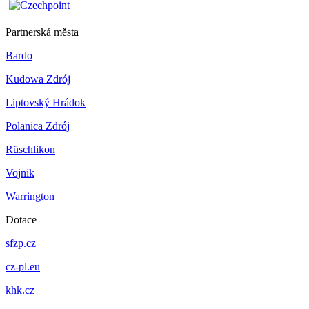
Partnerská města
Bardo
Kudowa Zdrój
Liptovský Hrádok
Polanica Zdrój
Rüschlikon
Vojnik
Warrington
Dotace
sfzp.cz
cz-pl.eu
khk.cz