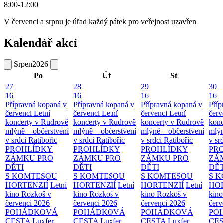
8:00-12:00
V červenci a srpnu je úřad každý pátek pro veřejnost uzavřen
Kalendář akcí
Srpen
2026
Po
Út
St
27
28
29
30
16
16
16
16
Přípravná kopaná v
Přípravná kopaná v
Přípravná kopaná v
Příp
červenci
Letní
červenci
Letní
červenci
Letní
červ
koncerty v Rudrově
koncerty v Rudrově
koncerty v Rudrově
konc
mlýně – občerstvení
mlýně – občerstvení
mlýně – občerstvení
mlýn
v srdci Ratibořic
v srdci Ratibořic
v srdci Ratibořic
v sr
PROHLÍDKY
PROHLÍDKY
PROHLÍDKY
PR
ZÁMKU PRO
ZÁMKU PRO
ZÁMKU PRO
ZÁ
DĚTI
DĚTI
DĚTI
DĚT
S KOMTESOU
S KOMTESOU
S KOMTESOU
S 
HORTENZIÍ
Letní
HORTENZIÍ
Letní
HORTENZIÍ
Letní
HOR
kino Rozkoš v
kino Rozkoš v
kino Rozkoš v
kino
červenci 2026
červenci 2026
červenci 2026
červ
POHÁDKOVÁ
POHÁDKOVÁ
POHÁDKOVÁ
PO
CESTA
Luxfer
CESTA
Luxfer
CESTA
Luxfer
CE