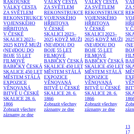
RAKOUSKÉ
VÁLKY
CESTA
VÁLKY
CESTA
VÁ
VÁLKY
CESTA
ZA SVĚTLEM
ZA SVĚTLEM
ZA
ZA SVĚTLEM
REKONSTRUKCE
REKONSTRUKCE
RE
REKONSTRUKCE
VOJENSKÉHO
VOJENSKÉHO
VO
VOJENSKÉHO
HŘBITOVA
HŘBITOVA
HŘ
HŘBITOVA
V ČESKÉ
V ČESKÉ
V 
V ČESKÉ
SKALICI 2023–
SKALICI 2023–
SKA
SKALICI 2023–
2025
KDYŽ MUŽI
2025
KDYŽ MUŽI
202
2025
KDYŽ MUŽI
(NE)JDOU DO
(NE)JDOU DO
(NE
(NE)JDOU DO
BOJE
55 LET
BOJE
55 LET
BO
BOJE
55 LET
FILMOVÉ
FILMOVÉ
FI
FILMOVÉ
BABIČKY
ČESKÁ
BABIČKY
ČESKÁ
BA
BABIČKY
ČESKÁ
SKALICE 450 LET
SKALICE 450 LET
SKA
SKALICE 450 LET
MĚSTEM
STÁLÁ
MĚSTEM
STÁLÁ
MĚ
MĚSTEM
STÁLÁ
EXPOZICE
EXPOZICE
EX
EXPOZICE
VĚNOVANÁ
VĚNOVANÁ
VĚ
VĚNOVANÁ
BITVĚ U ČESKÉ
BITVĚ U ČESKÉ
BIT
BITVĚ U ČESKÉ
SKALICE 28. 6.
SKALICE 28. 6.
SKA
SKALICE 28. 6.
1866
1866
186
1866
Zobrazit všechny
Zobrazit všechny
Zobr
Zobrazit všechny
záznamy ze dne
záznamy ze dne
zázn
záznamy ze dne
13
17