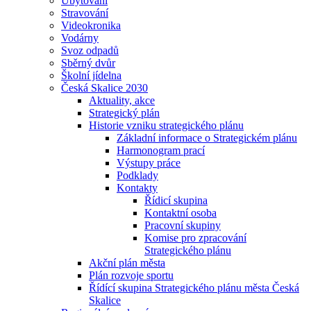
Ubytování
Stravování
Videokronika
Vodárny
Svoz odpadů
Sběrný dvůr
Školní jídelna
Česká Skalice 2030
Aktuality, akce
Strategický plán
Historie vzniku strategického plánu
Základní informace o Strategickém plánu
Harmonogram prací
Výstupy práce
Podklady
Kontakty
Řídicí skupina
Kontaktní osoba
Pracovní skupiny
Komise pro zpracování
Strategického plánu
Akční plán města
Plán rozvoje sportu
Řídící skupina Strategického plánu města Česká
Skalice