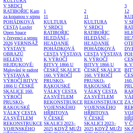
KULTURA
V SRDCI
3
RATIBOŘIC
Kam
1
2
12
za kopanou v srpnu
11
11
KU
POHÁDKOVÁ
KULTURA
KULTURA
V S
CESTA
Luxfer
V SRDCI
V SRDCI
RAT
Open Space
RATIBOŘIC
RATIBOŘIC
HLE
v červenci a srpnu
HLEDÁNÍ –
HLEDÁNÍ –
HĽ
2026
VERNISÁŽ
HĽADANIE
HĽADANIE
OT
VÝSTAVY
POHÁDKOVÁ
POHÁDKOVÁ
DV
OBRAZŮ
CESTA
VÝSTAVA
CESTA
VÝSTAVA
PO
HELENY
K VÝROČÍ
K VÝROČÍ
CE
HEJDUKOVÉ:
BITVY 1866 U
BITVY 1866 U
K 
Malování je radost
ČESKÉ SKALICE
ČESKÉ SKALICE
BIT
VÝSTAVA K
160. VÝROČÍ
160. VÝROČÍ
ČES
VÝROČÍ BITVY
PRUSKO-
PRUSKO-
160
1866 U ČESKÉ
RAKOUSKÉ
RAKOUSKÉ
PR
SKALICE
160.
VÁLKY
CESTA
VÁLKY
CESTA
RA
VÝROČÍ
ZA SVĚTLEM
ZA SVĚTLEM
VÁ
PRUSKO-
REKONSTRUKCE
REKONSTRUKCE
ZA
RAKOUSKÉ
VOJENSKÉHO
VOJENSKÉHO
RE
VÁLKY
CESTA
HŘBITOVA
HŘBITOVA
VO
ZA SVĚTLEM
V ČESKÉ
V ČESKÉ
HŘ
REKONSTRUKCE
SKALICI 2023–
SKALICI 2023–
V 
VOJENSKÉHO
2025
KDYŽ MUŽI
2025
KDYŽ MUŽI
SKA