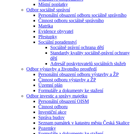
Místní poplatky
Odbor sociálně správní
Personální obsazení odboru sociálně správního
Činnost odboru sociálně správního
Matrika
Evidence obyvatel
Přestupky
Sociální poradenství
Sociálně právní ochrana dětí
Standardy kvality sociálně-právní ochrany
dětí
Adresář poskytovatelů sociálních služeb
Odbor výstavby a životního prostředí
Personální obsazení odboru výstavby a ŽP
Činnost odboru výstavby a ŽP
Územní plán
Formuláře a dokumenty ke stažení
Odbor investic a správy majetku
Personální obsazení OISM
Činnost odboru
Investiční akce
Správa budov
Seznam památek v katastru města Česká Skalice
Pozemky
Formuláře a dokumenty ke stažení