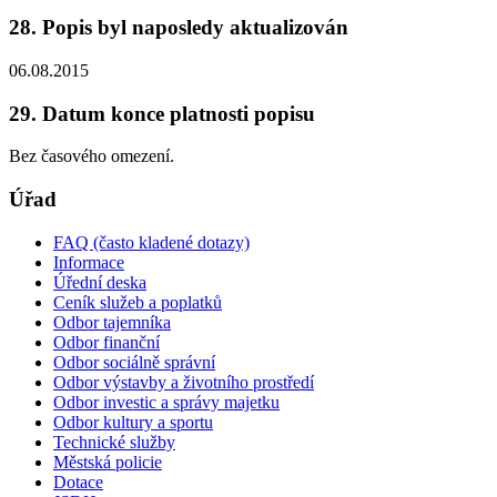
28. Popis byl naposledy aktualizován
06.08.2015
29. Datum konce platnosti popisu
Bez časového omezení.
Úřad
FAQ (často kladené dotazy)
Informace
Úřední deska
Ceník služeb a poplatků
Odbor tajemníka
Odbor finanční
Odbor sociálně správní
Odbor výstavby a životního prostředí
Odbor investic a správy majetku
Odbor kultury a sportu
Technické služby
Městská policie
Dotace