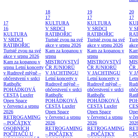
18
19
20
17
17
17
17
KULTURA
KULTURA
KU
16
V SRDCI
V SRDCI
V S
KULTURA
RATIBOŘIC
RATIBOŘIC
RAT
V SRDCI
Turisté zvou na své
Turisté zvou na své
Turi
RATIBOŘIC
akce v srpnu 2026
akce v srpnu 2026
akce
Turisté zvou na své
Kam za kopanou v
Kam za kopanou v
Kam
akce v srpnu 2026
srpnu
srpnu
srpn
Kam za kopanou v
MISTROVSTVÍ
MISTROVSTVÍ
MI
srpnu
Letní koncerty
ČR JUNIORŮ
ČR JUNIORŮ
ČR 
v Rudrově mlýně –
V JACHTINGU
V JACHTINGU
V 
občerstvení v srdci
Letní koncerty v
Letní koncerty v
Letn
Ratibořic
Rudrově mlýně –
Rudrově mlýně –
Rud
POHÁDKOVÁ
občerstvení v srdci
občerstvení v srdci
obče
CESTA
Luxfer
Ratibořic
Ratibořic
Rati
Open Space
POHÁDKOVÁ
POHÁDKOVÁ
PO
v červenci a srpnu
CESTA
Luxfer
CESTA
Luxfer
CE
2026
Open Space
Open Space
Ope
RETROGAMING
v červenci a srpnu
v červenci a srpnu
v če
– POČÁTKY
2026
2026
202
OSOBNÍCH
RETROGAMING
RETROGAMING
RE
POČÍTAČŮ U
– POČÁTKY
– POČÁTKY
– 