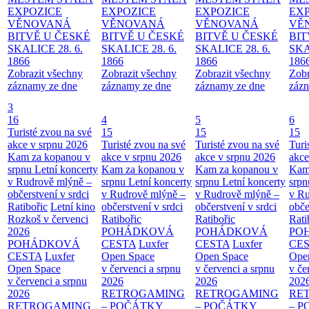
EXPOZICE
EXPOZICE
EXPOZICE
EX
VĚNOVANÁ
VĚNOVANÁ
VĚNOVANÁ
VĚ
BITVĚ U ČESKÉ
BITVĚ U ČESKÉ
BITVĚ U ČESKÉ
BIT
SKALICE 28. 6.
SKALICE 28. 6.
SKALICE 28. 6.
SKA
1866
1866
1866
186
Zobrazit všechny
Zobrazit všechny
Zobrazit všechny
Zobr
záznamy ze dne
záznamy ze dne
záznamy ze dne
zázn
3
16
4
5
6
Turisté zvou na své
15
15
15
akce v srpnu 2026
Turisté zvou na své
Turisté zvou na své
Turi
Kam za kopanou v
akce v srpnu 2026
akce v srpnu 2026
akce
srpnu
Letní koncerty
Kam za kopanou v
Kam za kopanou v
Kam
v Rudrově mlýně –
srpnu
Letní koncerty
srpnu
Letní koncerty
srp
občerstvení v srdci
v Rudrově mlýně –
v Rudrově mlýně –
v Ru
Ratibořic
Letní kino
občerstvení v srdci
občerstvení v srdci
obče
Rozkoš v červenci
Ratibořic
Ratibořic
Rati
2026
POHÁDKOVÁ
POHÁDKOVÁ
PO
POHÁDKOVÁ
CESTA
Luxfer
CESTA
Luxfer
CE
CESTA
Luxfer
Open Space
Open Space
Ope
Open Space
v červenci a srpnu
v červenci a srpnu
v če
v červenci a srpnu
2026
2026
202
2026
RETROGAMING
RETROGAMING
RE
RETROGAMING
– POČÁTKY
– POČÁTKY
– 