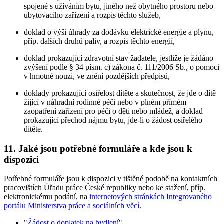
spojené s užíváním bytu, jiného než obytného prostoru nebo
ubytovacího zařízení a rozpis těchto služeb,
doklad o výši úhrady za dodávku elektrické energie a plynu,
příp. dalších druhů paliv, a rozpis těchto energií,
doklad prokazující zdravotní stav žadatele, jestliže je žádáno
zvýšení podle § 34 písm. c) zákona č. 111/2006 Sb., o pomoci
v hmotné nouzi, ve znění pozdějších předpisů,
doklady prokazující osiřelost dítěte a skutečnost, že jde o dítě
žijící v náhradní rodinné péči nebo v plném přímém
zaopatření zařízení pro péči o děti nebo mládež, a doklad
prokazující přechod nájmu bytu, jde-li o žádost osiřelého
dítěte.
11. Jaké jsou potřebné formuláře a kde jsou k
dispozici
Potřebné formuláře jsou k dispozici v tištěné podobě na kontaktních
pracovištích Úřadu práce České republiky nebo ke stažení, příp.
elektronickému podání, na
internetových stránkách Integrovaného
portálu Ministerstva práce a sociálních věcí
.
"
Žádost o doplatek na bydlení
"