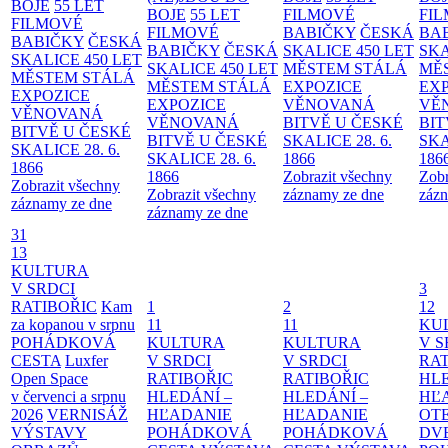
BOJE
55 LET
BOJE
55 LET
FILMOVÉ
FI
FILMOVÉ
FILMOVÉ
BABIČKY
ČESKÁ
BA
BABIČKY
ČESKÁ
BABIČKY
ČESKÁ
SKALICE 450 LET
SKA
SKALICE 450 LET
SKALICE 450 LET
MĚSTEM
STÁLÁ
MĚ
MĚSTEM
STÁLÁ
MĚSTEM
STÁLÁ
EXPOZICE
EX
EXPOZICE
EXPOZICE
VĚNOVANÁ
VĚ
VĚNOVANÁ
VĚNOVANÁ
BITVĚ U ČESKÉ
BIT
BITVĚ U ČESKÉ
BITVĚ U ČESKÉ
SKALICE 28. 6.
SKA
SKALICE 28. 6.
SKALICE 28. 6.
1866
186
1866
1866
Zobrazit všechny
Zobr
Zobrazit všechny
Zobrazit všechny
záznamy ze dne
zázn
záznamy ze dne
záznamy ze dne
31
13
KULTURA
V SRDCI
3
RATIBOŘIC
Kam
1
2
12
za kopanou v srpnu
11
11
KU
POHÁDKOVÁ
KULTURA
KULTURA
V S
CESTA
Luxfer
V SRDCI
V SRDCI
RAT
Open Space
RATIBOŘIC
RATIBOŘIC
HLE
v červenci a srpnu
HLEDÁNÍ –
HLEDÁNÍ –
HĽ
2026
VERNISÁŽ
HĽADANIE
HĽADANIE
OT
VÝSTAVY
POHÁDKOVÁ
POHÁDKOVÁ
DV