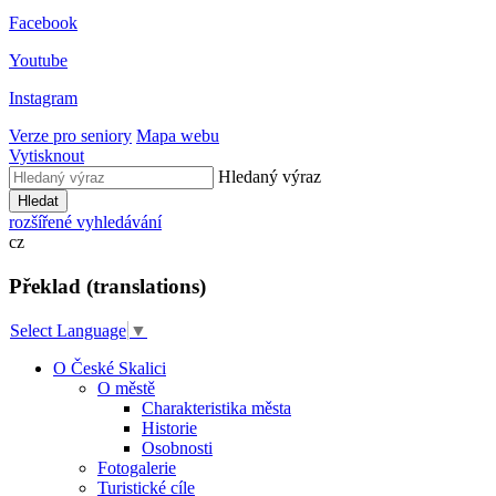
Facebook
Youtube
Instagram
Verze pro seniory
Mapa webu
Vytisknout
Hledaný výraz
Hledat
rozšířené vyhledávání
cz
Překlad (translations)
Select Language
▼
O České Skalici
O městě
Charakteristika města
Historie
Osobnosti
Fotogalerie
Turistické cíle