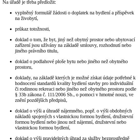
Na úřadě je třeba předložit:
vyplněný formulář žádosti o doplatek na bydlení a příspěvek
na živobytí,
průkaz totožnosti,
doklad o tom, že byt, jiný než obytný prostor nebo ubytovací
zařízení jsou užívány na základě smlouvy, rozhodnutí nebo
jiného právního titulu,
doklad o podlahové ploše bytu nebo jiného než obytného
prostoru,
doklady, na základě kterých je možné získat údaje potřebné k
hodnocení standardů kvality bydlení stavby pro individuální
či rodinnou rekreaci nebo jiného než obytného prostoru podle
§ 33b zákona č. 111/2006 Sb., o pomoci v hmotné nouzi, ve
znění pozdějších předpisů,
doklad o výši a úhradě nájemného, popř. o výši obdobných
nákladů spojených s vlastnickou formou bydlení, družstevní
formou bydlení nebo jinou než nájemní, družstevní nebo
vlastnickou formou bydlení,
doklad o výši pravidelných úhrad za služby bezprostředně