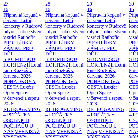
27
28
29
30
16
16
16
16
Přípravná kopaná v
Přípravná kopaná v
Přípravná kopaná v
Příp
červenci
Letní
červenci
Letní
červenci
Letní
červ
koncerty v Rudrově
koncerty v Rudrově
koncerty v Rudrově
konc
mlýně – občerstvení
mlýně – občerstvení
mlýně – občerstvení
mlýn
v srdci Ratibořic
v srdci Ratibořic
v srdci Ratibořic
v sr
PROHLÍDKY
PROHLÍDKY
PROHLÍDKY
PR
ZÁMKU PRO
ZÁMKU PRO
ZÁMKU PRO
ZÁ
DĚTI
DĚTI
DĚTI
DĚT
S KOMTESOU
S KOMTESOU
S KOMTESOU
S 
HORTENZIÍ
Letní
HORTENZIÍ
Letní
HORTENZIÍ
Letní
HOR
kino Rozkoš v
kino Rozkoš v
kino Rozkoš v
kino
červenci 2026
červenci 2026
červenci 2026
červ
POHÁDKOVÁ
POHÁDKOVÁ
POHÁDKOVÁ
PO
CESTA
Luxfer
CESTA
Luxfer
CESTA
Luxfer
CE
Open Space
Open Space
Open Space
Ope
v červenci a srpnu
v červenci a srpnu
v červenci a srpnu
v če
2026
2026
2026
202
RETROGAMING
RETROGAMING
RETROGAMING
RE
– POČÁTKY
– POČÁTKY
– POČÁTKY
– 
OSOBNÍCH
OSOBNÍCH
OSOBNÍCH
OS
POČÍTAČŮ U
POČÍTAČŮ U
POČÍTAČŮ U
PO
NÁS
VERNISÁŽ
NÁS
VERNISÁŽ
NÁS
VERNISÁŽ
NÁ
VÝSTAVY
VÝSTAVY
VÝSTAVY
VÝ