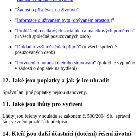
"
Žádost o příspěvek na živobytí
"
"
Informace o užívaném bytu (obývaném prostoru)
"
"
Prohlášení o celkových sociálních a majetkových poměrech
"
(u všech společně posuzovaných osob)
"
Doklad o výši měsíčních příjmů
" (u všech společně
posuzovaných osob)
"
Potvrzení o nutnosti dietního stravování
" (pokud je vyplněno
v žádosti o doplatek na bydlení)
12. Jaké jsou poplatky a jak je lze uhradit
Správní ani jiné poplatky nejsou stanoveny.
13. Jaké jsou lhůty pro vyřízení
Lhůty jsou řešeny v souladu se zákonem č. 500/2004 Sb., správní
řád, ve znění pozdějších předpisů.
14. Kteří jsou další účastníci (dotčení) řešení životní