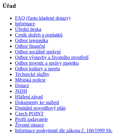
Úřad
FAQ (často kladené dotazy)
Informace
Úřední deska
Ceník služeb a poplatků
Odbor tajemníka
Odbor finanční
Odbor sociálně správní
Odbor výstavby a životního prostředí
Odbor investic a správy majetku
Odbor kultury a sportu
Technické služby
Městská policie
Dotace
JSDH
Hlášení závad
Dokumenty ke stažení
Digitální povodňový plán
Czech POINT
Profil zadavatele
Životní situace
Informace poskytnuté dle zákona č. 106⁄1999 Sb.