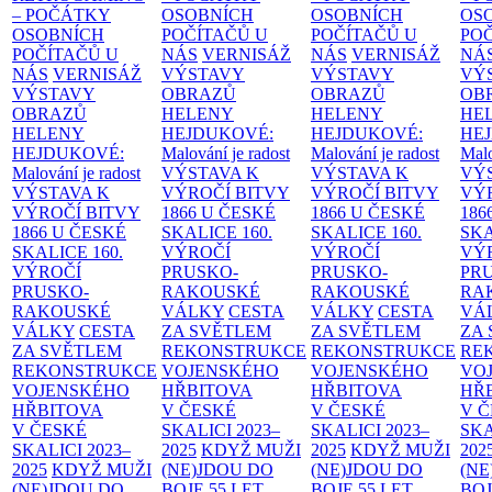
– POČÁTKY
OSOBNÍCH
OSOBNÍCH
OS
OSOBNÍCH
POČÍTAČŮ U
POČÍTAČŮ U
PO
POČÍTAČŮ U
NÁS
VERNISÁŽ
NÁS
VERNISÁŽ
NÁ
NÁS
VERNISÁŽ
VÝSTAVY
VÝSTAVY
VÝ
VÝSTAVY
OBRAZŮ
OBRAZŮ
OB
OBRAZŮ
HELENY
HELENY
HE
HELENY
HEJDUKOVÉ:
HEJDUKOVÉ:
HE
HEJDUKOVÉ:
Malování je radost
Malování je radost
Malo
Malování je radost
VÝSTAVA K
VÝSTAVA K
VÝ
VÝSTAVA K
VÝROČÍ BITVY
VÝROČÍ BITVY
VÝ
VÝROČÍ BITVY
1866 U ČESKÉ
1866 U ČESKÉ
186
1866 U ČESKÉ
SKALICE
160.
SKALICE
160.
SK
SKALICE
160.
VÝROČÍ
VÝROČÍ
VÝ
VÝROČÍ
PRUSKO-
PRUSKO-
PR
PRUSKO-
RAKOUSKÉ
RAKOUSKÉ
RA
RAKOUSKÉ
VÁLKY
CESTA
VÁLKY
CESTA
VÁ
VÁLKY
CESTA
ZA SVĚTLEM
ZA SVĚTLEM
ZA
ZA SVĚTLEM
REKONSTRUKCE
REKONSTRUKCE
RE
REKONSTRUKCE
VOJENSKÉHO
VOJENSKÉHO
VO
VOJENSKÉHO
HŘBITOVA
HŘBITOVA
HŘ
HŘBITOVA
V ČESKÉ
V ČESKÉ
V 
V ČESKÉ
SKALICI 2023–
SKALICI 2023–
SKA
SKALICI 2023–
2025
KDYŽ MUŽI
2025
KDYŽ MUŽI
202
2025
KDYŽ MUŽI
(NE)JDOU DO
(NE)JDOU DO
(NE
(NE)JDOU DO
BOJE
55 LET
BOJE
55 LET
BO