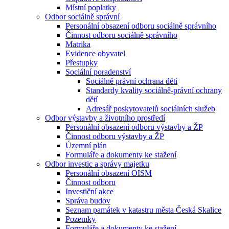
Místní poplatky
Odbor sociálně správní
Personální obsazení odboru sociálně správního
Činnost odboru sociálně správního
Matrika
Evidence obyvatel
Přestupky
Sociální poradenství
Sociálně právní ochrana dětí
Standardy kvality sociálně-právní ochrany
dětí
Adresář poskytovatelů sociálních služeb
Odbor výstavby a životního prostředí
Personální obsazení odboru výstavby a ŽP
Činnost odboru výstavby a ŽP
Územní plán
Formuláře a dokumenty ke stažení
Odbor investic a správy majetku
Personální obsazení OISM
Činnost odboru
Investiční akce
Správa budov
Seznam památek v katastru města Česká Skalice
Pozemky
Formuláře a dokumenty ke stažení