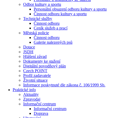
Odbor kultury a sportu
Personální obsazení odboru kultury a sportu
Činnost odboru kultury a sportu
Technické služby
Činnost odboru
Ceník služeb a prací
Městská policie
Činnost odboru
Galerie nalezených psů
Dotace
JSDH
Hlášení závad
Dokumenty ke stažení
Digitální povodňový plán
Czech POINT
Profil zadavatele
Životní situace
Informace poskytnuté dle zákona č. 106⁄1999 Sb.
Praktické info
Aktuality
Zpravodaj
Informační centrum
Informační centrum
Doprava