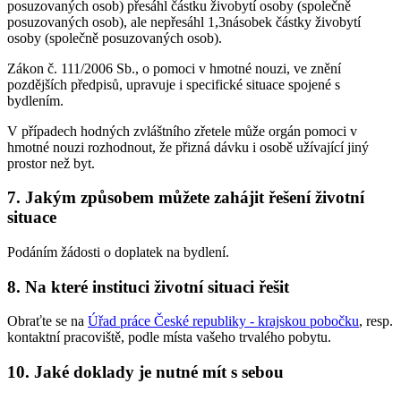
posuzovaných osob) přesáhl částku živobytí osoby (společně
posuzovaných osob), ale nepřesáhl 1,3násobek částky živobytí
osoby (společně posuzovaných osob).
Zákon č. 111/2006 Sb., o pomoci v hmotné nouzi, ve znění
pozdějších předpisů, upravuje i specifické situace spojené s
bydlením.
V případech hodných zvláštního zřetele může orgán pomoci v
hmotné nouzi rozhodnout, že přizná dávku i osobě užívající jiný
prostor než byt.
7. Jakým způsobem můžete zahájit řešení životní
situace
Podáním žádosti o doplatek na bydlení.
8. Na které instituci životní situaci řešit
Obraťte se na
Úřad práce České republiky - krajskou pobočku
, resp.
kontaktní pracoviště, podle místa vašeho trvalého pobytu.
10. Jaké doklady je nutné mít s sebou