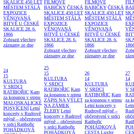
SKALICE 450 LET
FILMOVÉ
FILMOVÉ
FI
MĚSTEM
STÁLÁ
BABIČKY
ČESKÁ
BABIČKY
ČESKÁ
BA
EXPOZICE
SKALICE 450 LET
SKALICE 450 LET
SKA
VĚNOVANÁ
MĚSTEM
STÁLÁ
MĚSTEM
STÁLÁ
MĚ
BITVĚ U ČESKÉ
EXPOZICE
EXPOZICE
EX
SKALICE 28. 6.
VĚNOVANÁ
VĚNOVANÁ
VĚ
1866
BITVĚ U ČESKÉ
BITVĚ U ČESKÉ
BIT
Zobrazit všechny
SKALICE 28. 6.
SKALICE 28. 6.
SKA
záznamy ze dne
1866
1866
186
Zobrazit všechny
Zobrazit všechny
Zobr
záznamy ze dne
záznamy ze dne
zázn
25
24
15
26
27
15
KULTURA
14
14
KULTURA
V SRDCI
KULTURA
KU
V SRDCI
RATIBOŘIC
Kam
V SRDCI
V S
RATIBOŘIC
Kam
za kopanou v srpnu
RATIBOŘIC
Kam
RAT
za kopanou v srpnu
ZÁPIS NA VÝLET
za kopanou v srpnu
za k
MALOSKALICKÉ
NA ZÁMEK
Letní koncerty v
Letn
POSVÍCENÍ
Letní
ŽLEBY
Letní
Rudrově mlýně –
Rud
koncerty v Rudrově
koncerty v Rudrově
občerstvení v srdci
obče
mlýně – občerstvení
mlýně – občerstvení
Ratibořic
Rati
v srdci Ratibořic
v srdci Ratibořic
POHÁDKOVÁ
PO
POHÁDKOVÁ
POHÁDKOVÁ
CESTA
Luxfer
CE