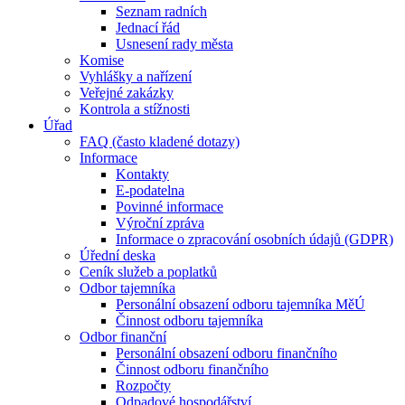
Seznam radních
Jednací řád
Usnesení rady města
Komise
Vyhlášky a nařízení
Veřejné zakázky
Kontrola a stížnosti
Úřad
FAQ (často kladené dotazy)
Informace
Kontakty
E-podatelna
Povinné informace
Výroční zpráva
Informace o zpracování osobních údajů (GDPR)
Úřední deska
Ceník služeb a poplatků
Odbor tajemníka
Personální obsazení odboru tajemníka MěÚ
Činnost odboru tajemníka
Odbor finanční
Personální obsazení odboru finančního
Činnost odboru finančního
Rozpočty
Odpadové hospodářství