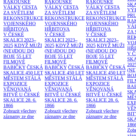
RAKOUSKÉ
RAKOUSKÉ
RAKOUSKÉ
SK
VÁLKY
CESTA
VÁLKY
CESTA
VÁLKY
CESTA
VÝ
ZA SVĚTLEM
ZA SVĚTLEM
ZA SVĚTLEM
PR
REKONSTRUKCE
REKONSTRUKCE
REKONSTRUKCE
RA
VOJENSKÉHO
VOJENSKÉHO
VOJENSKÉHO
VÁ
HŘBITOVA
HŘBITOVA
HŘBITOVA
ZA
V ČESKÉ
V ČESKÉ
V ČESKÉ
RE
SKALICI 2023–
SKALICI 2023–
SKALICI 2023–
VO
2025
KDYŽ MUŽI
2025
KDYŽ MUŽI
2025
KDYŽ MUŽI
HŘ
(NE)JDOU DO
(NE)JDOU DO
(NE)JDOU DO
V 
BOJE
55 LET
BOJE
55 LET
BOJE
55 LET
SKA
FILMOVÉ
FILMOVÉ
FILMOVÉ
202
BABIČKY
ČESKÁ
BABIČKY
ČESKÁ
BABIČKY
ČESKÁ
(NE
SKALICE 450 LET
SKALICE 450 LET
SKALICE 450 LET
BO
MĚSTEM
STÁLÁ
MĚSTEM
STÁLÁ
MĚSTEM
STÁLÁ
FI
EXPOZICE
EXPOZICE
EXPOZICE
BA
VĚNOVANÁ
VĚNOVANÁ
VĚNOVANÁ
SKA
BITVĚ U ČESKÉ
BITVĚ U ČESKÉ
BITVĚ U ČESKÉ
MĚ
SKALICE 28. 6.
SKALICE 28. 6.
SKALICE 28. 6.
EX
1866
1866
1866
VĚ
Zobrazit všechny
Zobrazit všechny
Zobrazit všechny
BIT
záznamy ze dne
záznamy ze dne
záznamy ze dne
SKA
186
Zobr
zázn