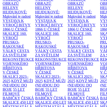
OBRAZŮ
OBRAZŮ
OBRAZŮ
OB
HELENY
HELENY
HELENY
HE
HEJDUKOVÉ:
HEJDUKOVÉ:
HEJDUKOVÉ:
HE
Malování je radost
Malování je radost
Malování je radost
Malo
VÝSTAVA K
VÝSTAVA K
VÝSTAVA K
VÝ
VÝROČÍ BITVY
VÝROČÍ BITVY
VÝROČÍ BITVY
VÝ
1866 U ČESKÉ
1866 U ČESKÉ
1866 U ČESKÉ
186
SKALICE
160.
SKALICE
160.
SKALICE
160.
SK
VÝROČÍ
VÝROČÍ
VÝROČÍ
VÝ
PRUSKO-
PRUSKO-
PRUSKO-
PR
RAKOUSKÉ
RAKOUSKÉ
RAKOUSKÉ
RA
VÁLKY
CESTA
VÁLKY
CESTA
VÁLKY
CESTA
VÁ
ZA SVĚTLEM
ZA SVĚTLEM
ZA SVĚTLEM
ZA
REKONSTRUKCE
REKONSTRUKCE
REKONSTRUKCE
RE
VOJENSKÉHO
VOJENSKÉHO
VOJENSKÉHO
VO
HŘBITOVA
HŘBITOVA
HŘBITOVA
HŘ
V ČESKÉ
V ČESKÉ
V ČESKÉ
V 
SKALICI 2023–
SKALICI 2023–
SKALICI 2023–
SKA
2025
KDYŽ MUŽI
2025
KDYŽ MUŽI
2025
KDYŽ MUŽI
202
(NE)JDOU DO
(NE)JDOU DO
(NE)JDOU DO
(NE
BOJE
55 LET
BOJE
55 LET
BOJE
55 LET
BO
FILMOVÉ
FILMOVÉ
FILMOVÉ
FI
BABIČKY
ČESKÁ
BABIČKY
ČESKÁ
BABIČKY
ČESKÁ
BA
SKALICE 450 LET
SKALICE 450 LET
SKALICE 450 LET
SKA
MĚSTEM
STÁLÁ
MĚSTEM
STÁLÁ
MĚSTEM
STÁLÁ
MĚ