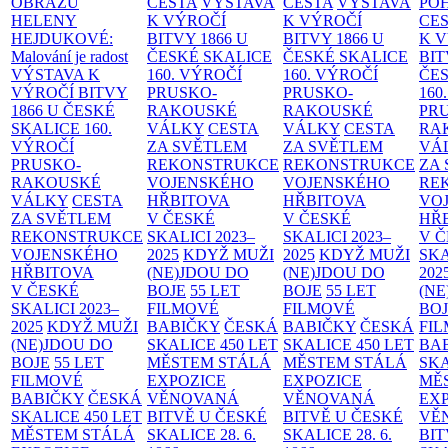
OBRAZŮ
CESTA
VÝSTAVA
CESTA
VÝSTAVA
PO
HELENY
K VÝROČÍ
K VÝROČÍ
CE
HEJDUKOVÉ:
BITVY 1866 U
BITVY 1866 U
K 
Malování je radost
ČESKÉ SKALICE
ČESKÉ SKALICE
BIT
VÝSTAVA K
160. VÝROČÍ
160. VÝROČÍ
ČES
VÝROČÍ BITVY
PRUSKO-
PRUSKO-
160
1866 U ČESKÉ
RAKOUSKÉ
RAKOUSKÉ
PR
SKALICE
160.
VÁLKY
CESTA
VÁLKY
CESTA
RA
VÝROČÍ
ZA SVĚTLEM
ZA SVĚTLEM
VÁ
PRUSKO-
REKONSTRUKCE
REKONSTRUKCE
ZA
RAKOUSKÉ
VOJENSKÉHO
VOJENSKÉHO
RE
VÁLKY
CESTA
HŘBITOVA
HŘBITOVA
VO
ZA SVĚTLEM
V ČESKÉ
V ČESKÉ
HŘ
REKONSTRUKCE
SKALICI 2023–
SKALICI 2023–
V 
VOJENSKÉHO
2025
KDYŽ MUŽI
2025
KDYŽ MUŽI
SKA
HŘBITOVA
(NE)JDOU DO
(NE)JDOU DO
202
V ČESKÉ
BOJE
55 LET
BOJE
55 LET
(NE
SKALICI 2023–
FILMOVÉ
FILMOVÉ
BO
2025
KDYŽ MUŽI
BABIČKY
ČESKÁ
BABIČKY
ČESKÁ
FI
(NE)JDOU DO
SKALICE 450 LET
SKALICE 450 LET
BA
BOJE
55 LET
MĚSTEM
STÁLÁ
MĚSTEM
STÁLÁ
SKA
FILMOVÉ
EXPOZICE
EXPOZICE
MĚ
BABIČKY
ČESKÁ
VĚNOVANÁ
VĚNOVANÁ
EX
SKALICE 450 LET
BITVĚ U ČESKÉ
BITVĚ U ČESKÉ
VĚ
MĚSTEM
STÁLÁ
SKALICE 28. 6.
SKALICE 28. 6.
BIT