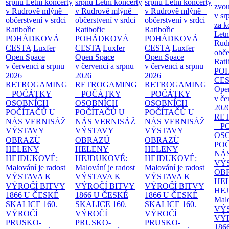
srpnu
Letní koncerty
srpnu
Letní koncerty
srpnu
Letní koncerty
zvou
v Rudrově mlýně –
v Rudrově mlýně –
v Rudrově mlýně –
v sr
občerstvení v srdci
občerstvení v srdci
občerstvení v srdci
za k
Ratibořic
Ratibořic
Ratibořic
Letn
POHÁDKOVÁ
POHÁDKOVÁ
POHÁDKOVÁ
Rud
CESTA
Luxfer
CESTA
Luxfer
CESTA
Luxfer
obče
Open Space
Open Space
Open Space
Rati
v červenci a srpnu
v červenci a srpnu
v červenci a srpnu
PO
2026
2026
2026
CE
RETROGAMING
RETROGAMING
RETROGAMING
Ope
– POČÁTKY
– POČÁTKY
– POČÁTKY
v če
OSOBNÍCH
OSOBNÍCH
OSOBNÍCH
202
POČÍTAČŮ U
POČÍTAČŮ U
POČÍTAČŮ U
RE
NÁS
VERNISÁŽ
NÁS
VERNISÁŽ
NÁS
VERNISÁŽ
– 
VÝSTAVY
VÝSTAVY
VÝSTAVY
OS
OBRAZŮ
OBRAZŮ
OBRAZŮ
PO
HELENY
HELENY
HELENY
NÁ
HEJDUKOVÉ:
HEJDUKOVÉ:
HEJDUKOVÉ:
VÝ
Malování je radost
Malování je radost
Malování je radost
OB
VÝSTAVA K
VÝSTAVA K
VÝSTAVA K
HE
VÝROČÍ BITVY
VÝROČÍ BITVY
VÝROČÍ BITVY
HE
1866 U ČESKÉ
1866 U ČESKÉ
1866 U ČESKÉ
Malo
SKALICE
160.
SKALICE
160.
SKALICE
160.
VÝ
VÝROČÍ
VÝROČÍ
VÝROČÍ
VÝ
PRUSKO-
PRUSKO-
PRUSKO-
186