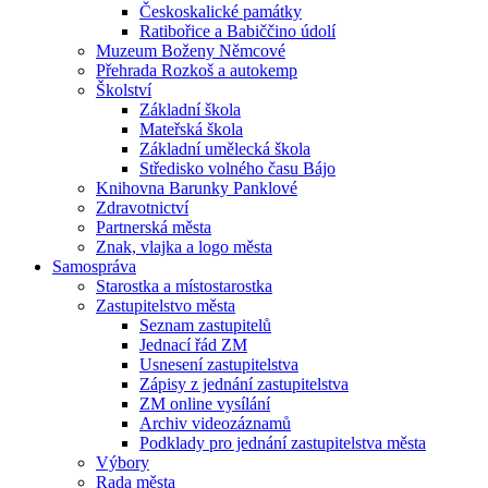
Českoskalické památky
Ratibořice a Babiččino údolí
Muzeum Boženy Němcové
Přehrada Rozkoš a autokemp
Školství
Základní škola
Mateřská škola
Základní umělecká škola
Středisko volného času Bájo
Knihovna Barunky Panklové
Zdravotnictví
Partnerská města
Znak, vlajka a logo města
Samospráva
Starostka a místostarostka
Zastupitelstvo města
Seznam zastupitelů
Jednací řád ZM
Usnesení zastupitelstva
Zápisy z jednání zastupitelstva
ZM online vysílání
Archiv videozáznamů
Podklady pro jednání zastupitelstva města
Výbory
Rada města