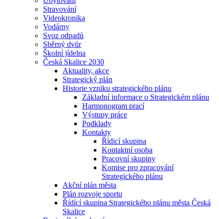
Ubytování
Stravování
Videokronika
Vodárny
Svoz odpadů
Sběrný dvůr
Školní jídelna
Česká Skalice 2030
Aktuality, akce
Strategický plán
Historie vzniku strategického plánu
Základní informace o Strategickém plánu
Harmonogram prací
Výstupy práce
Podklady
Kontakty
Řídicí skupina
Kontaktní osoba
Pracovní skupiny
Komise pro zpracování
Strategického plánu
Akční plán města
Plán rozvoje sportu
Řídící skupina Strategického plánu města Česká
Skalice