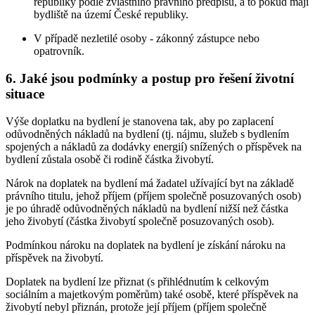
republiky podle zvláštního právního předpisu, a to pokud mají
bydliště na území České republiky.
V případě nezletilé osoby - zákonný zástupce nebo
opatrovník.
6. Jaké jsou podmínky a postup pro řešení životní
situace
Výše doplatku na bydlení je stanovena tak, aby po zaplacení
odůvodněných nákladů na bydlení (tj. nájmu, služeb s bydlením
spojených a nákladů za dodávky energií) snížených o příspěvek na
bydlení zůstala osobě či rodině částka živobytí.
Nárok na doplatek na bydlení má žadatel užívající byt na základě
právního titulu, jehož příjem (příjem společně posuzovaných osob)
je po úhradě odůvodněných nákladů na bydlení nižší než částka
jeho živobytí (částka živobytí společně posuzovaných osob).
Podmínkou nároku na doplatek na bydlení je získání nároku na
příspěvek na živobytí.
Doplatek na bydlení lze přiznat (s přihlédnutím k celkovým
sociálním a majetkovým poměrům) také osobě, které příspěvek na
živobytí nebyl přiznán, protože její příjem (příjem společně