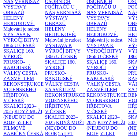
NÁS
VERNISÁŽ
OSOBNÍCH
OSOBNÍCH
OS
VÝSTAVY
POČÍTAČŮ U
POČÍTAČŮ U
PO
OBRAZŮ
NÁS
VERNISÁŽ
NÁS
VERNISÁŽ
NÁ
HELENY
VÝSTAVY
VÝSTAVY
VÝ
HEJDUKOVÉ:
OBRAZŮ
OBRAZŮ
OB
Malování je radost
HELENY
HELENY
HE
VÝSTAVA K
HEJDUKOVÉ:
HEJDUKOVÉ:
HE
VÝROČÍ BITVY
Malování je radost
Malování je radost
Malo
1866 U ČESKÉ
VÝSTAVA K
VÝSTAVA K
VÝ
SKALICE
160.
VÝROČÍ BITVY
VÝROČÍ BITVY
VÝ
VÝROČÍ
1866 U ČESKÉ
1866 U ČESKÉ
186
PRUSKO-
SKALICE
160.
SKALICE
160.
SK
RAKOUSKÉ
VÝROČÍ
VÝROČÍ
VÝ
VÁLKY
CESTA
PRUSKO-
PRUSKO-
PR
ZA SVĚTLEM
RAKOUSKÉ
RAKOUSKÉ
RA
REKONSTRUKCE
VÁLKY
CESTA
VÁLKY
CESTA
VÁ
VOJENSKÉHO
ZA SVĚTLEM
ZA SVĚTLEM
ZA
HŘBITOVA
REKONSTRUKCE
REKONSTRUKCE
RE
V ČESKÉ
VOJENSKÉHO
VOJENSKÉHO
VO
SKALICI 2023–
HŘBITOVA
HŘBITOVA
HŘ
2025
KDYŽ MUŽI
V ČESKÉ
V ČESKÉ
V 
(NE)JDOU DO
SKALICI 2023–
SKALICI 2023–
SKA
BOJE
55 LET
2025
KDYŽ MUŽI
2025
KDYŽ MUŽI
202
FILMOVÉ
(NE)JDOU DO
(NE)JDOU DO
(NE
BABIČKY
ČESKÁ
BOJE
55 LET
BOJE
55 LET
BO