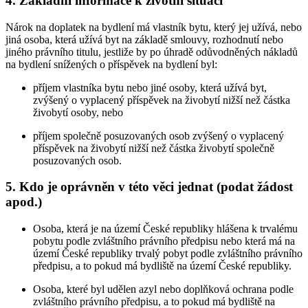
4. Základní informace k životní situaci
Nárok na doplatek na bydlení má vlastník bytu, který jej užívá, nebo
jiná osoba, která užívá byt na základě smlouvy, rozhodnutí nebo
jiného právního titulu, jestliže by po úhradě odůvodněných nákladů
na bydlení snížených o příspěvek na bydlení byl:
příjem vlastníka bytu nebo jiné osoby, která užívá byt,
zvýšený o vyplacený příspěvek na živobytí nižší než částka
živobytí osoby, nebo
příjem společně posuzovaných osob zvýšený o vyplacený
příspěvek na živobytí nižší než částka živobytí společně
posuzovaných osob.
5. Kdo je oprávněn v této věci jednat (podat žádost
apod.)
Osoba, která je na území České republiky hlášena k trvalému
pobytu podle zvláštního právního předpisu nebo která má na
území České republiky trvalý pobyt podle zvláštního právního
předpisu, a to pokud má bydliště na území České republiky.
Osoba, které byl udělen azyl nebo doplňková ochrana podle
zvláštního právního předpisu, a to pokud má bydliště na