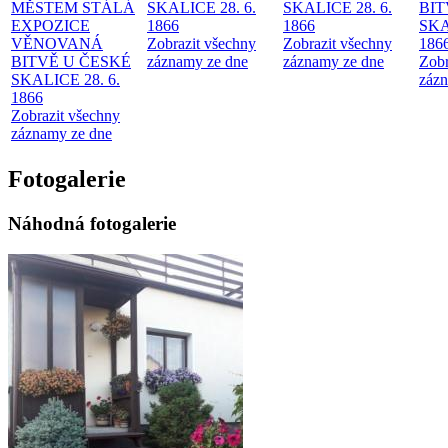
MĚSTEM
STÁLÁ
SKALICE 28. 6.
SKALICE 28. 6.
BIT
EXPOZICE
1866
1866
SKA
VĚNOVANÁ
Zobrazit všechny
Zobrazit všechny
186
BITVĚ U ČESKÉ
záznamy ze dne
záznamy ze dne
Zobr
SKALICE 28. 6.
zázn
1866
Zobrazit všechny
záznamy ze dne
Fotogalerie
Náhodná fotogalerie