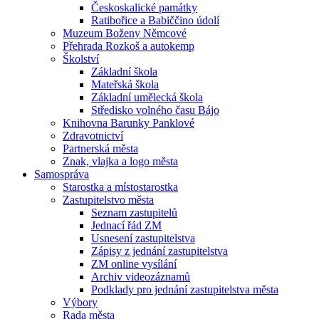
Českoskalické památky
Ratibořice a Babiččino údolí
Muzeum Boženy Němcové
Přehrada Rozkoš a autokemp
Školství
Základní škola
Mateřská škola
Základní umělecká škola
Středisko volného času Bájo
Knihovna Barunky Panklové
Zdravotnictví
Partnerská města
Znak, vlajka a logo města
Samospráva
Starostka a místostarostka
Zastupitelstvo města
Seznam zastupitelů
Jednací řád ZM
Usnesení zastupitelstva
Zápisy z jednání zastupitelstva
ZM online vysílání
Archiv videozáznamů
Podklady pro jednání zastupitelstva města
Výbory
Rada města