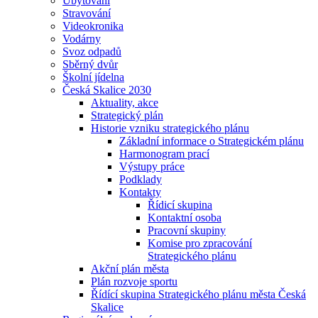
Ubytování
Stravování
Videokronika
Vodárny
Svoz odpadů
Sběrný dvůr
Školní jídelna
Česká Skalice 2030
Aktuality, akce
Strategický plán
Historie vzniku strategického plánu
Základní informace o Strategickém plánu
Harmonogram prací
Výstupy práce
Podklady
Kontakty
Řídicí skupina
Kontaktní osoba
Pracovní skupiny
Komise pro zpracování
Strategického plánu
Akční plán města
Plán rozvoje sportu
Řídící skupina Strategického plánu města Česká
Skalice