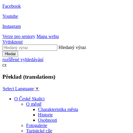
Facebook
Youtube
Instagram
Verze pro seniory
Mapa webu
Vytisknout
Hledaný výraz
Hledat
rozšířené vyhledávání
cz
Překlad (translations)
Select Language
▼
O České Skalici
O městě
Charakteristika města
Historie
Osobnosti
Fotogalerie
Turistické cíle