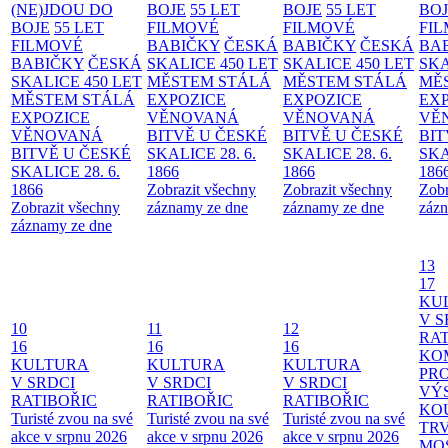
(NE)JDOU DO
BOJE
55 LET
BOJE
55 LET
BO
BOJE
55 LET
FILMOVÉ
FILMOVÉ
FI
FILMOVÉ
BABIČKY
ČESKÁ
BABIČKY
ČESKÁ
BA
BABIČKY
ČESKÁ
SKALICE 450 LET
SKALICE 450 LET
SKA
SKALICE 450 LET
MĚSTEM
STÁLÁ
MĚSTEM
STÁLÁ
MĚ
MĚSTEM
STÁLÁ
EXPOZICE
EXPOZICE
EX
EXPOZICE
VĚNOVANÁ
VĚNOVANÁ
VĚ
VĚNOVANÁ
BITVĚ U ČESKÉ
BITVĚ U ČESKÉ
BIT
BITVĚ U ČESKÉ
SKALICE 28. 6.
SKALICE 28. 6.
SKA
SKALICE 28. 6.
1866
1866
186
1866
Zobrazit všechny
Zobrazit všechny
Zobr
Zobrazit všechny
záznamy ze dne
záznamy ze dne
zázn
záznamy ze dne
13
17
KU
V S
10
11
12
RAT
16
16
16
KO
KULTURA
KULTURA
KULTURA
PR
V SRDCI
V SRDCI
V SRDCI
VÝ
RATIBOŘIC
RATIBOŘIC
RATIBOŘIC
KO
Turisté zvou na své
Turisté zvou na své
Turisté zvou na své
TR
akce v srpnu 2026
akce v srpnu 2026
akce v srpnu 2026
MO