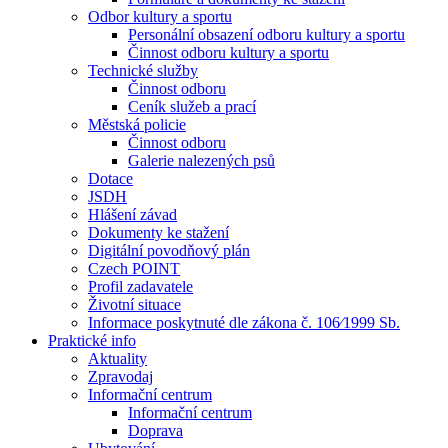
Odbor kultury a sportu
Personální obsazení odboru kultury a sportu
Činnost odboru kultury a sportu
Technické služby
Činnost odboru
Ceník služeb a prací
Městská policie
Činnost odboru
Galerie nalezených psů
Dotace
JSDH
Hlášení závad
Dokumenty ke stažení
Digitální povodňový plán
Czech POINT
Profil zadavatele
Životní situace
Informace poskytnuté dle zákona č. 106⁄1999 Sb.
Praktické info
Aktuality
Zpravodaj
Informační centrum
Informační centrum
Doprava