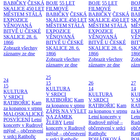
BABIČKY
ČESKÁ
BOJE
55 LET
BOJE
55 LET
BO
SKALICE 450 LET
FILMOVÉ
FILMOVÉ
FI
MĚSTEM
STÁLÁ
BABIČKY
ČESKÁ
BABIČKY
ČESKÁ
BA
EXPOZICE
SKALICE 450 LET
SKALICE 450 LET
SKA
VĚNOVANÁ
MĚSTEM
STÁLÁ
MĚSTEM
STÁLÁ
MĚ
BITVĚ U ČESKÉ
EXPOZICE
EXPOZICE
EX
SKALICE 28. 6.
VĚNOVANÁ
VĚNOVANÁ
VĚ
1866
BITVĚ U ČESKÉ
BITVĚ U ČESKÉ
BIT
Zobrazit všechny
SKALICE 28. 6.
SKALICE 28. 6.
SKA
záznamy ze dne
1866
1866
186
Zobrazit všechny
Zobrazit všechny
Zobr
záznamy ze dne
záznamy ze dne
zázn
25
24
15
26
27
15
KULTURA
14
14
KULTURA
V SRDCI
KULTURA
KU
V SRDCI
RATIBOŘIC
Kam
V SRDCI
V S
RATIBOŘIC
Kam
za kopanou v srpnu
RATIBOŘIC
Kam
RAT
za kopanou v srpnu
ZÁPIS NA VÝLET
za kopanou v srpnu
za k
MALOSKALICKÉ
NA ZÁMEK
Letní koncerty v
Letn
POSVÍCENÍ
Letní
ŽLEBY
Letní
Rudrově mlýně –
Rud
koncerty v Rudrově
koncerty v Rudrově
občerstvení v srdci
obče
mlýně – občerstvení
mlýně – občerstvení
Ratibořic
Rati
v srdci Ratibořic
v srdci Ratibořic
POHÁDKOVÁ
PO