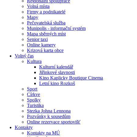
Regionální spolupráce
Volná místa
Firmy a podnikatelé
Mapy
Pečovatelská služba
Munipolis - informační systém
Mapa sběrných míst
Senior taxi
Online kamery
Krizová karta obce
Volný čas
Kultura
Kulturní kalendář
Jiřinkové slavnosti
Kino Kaplicky Boutique Cinema
Letní kino Rozkoš
Sport
Církve
Spolky
Turistika
Stezka Johna Lennona
Pozvánky k sousedům
Online rezervace sportovišť
Kontakty
Kontakty na MÚ