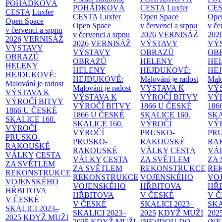
POHÁDKOVÁ
POHÁDKOVÁ
CESTA
Luxfer
CE
CESTA
Luxfer
CESTA
Luxfer
Open Space
Ope
Open Space
Open Space
v červenci a srpnu
v če
v červenci a srpnu
v červenci a srpnu
2026
VERNISÁŽ
202
2026
VERNISÁŽ
2026
VERNISÁŽ
VÝSTAVY
VÝ
VÝSTAVY
VÝSTAVY
OBRAZŮ
OB
OBRAZŮ
OBRAZŮ
HELENY
HE
HELENY
HELENY
HEJDUKOVÉ:
HE
HEJDUKOVÉ:
HEJDUKOVÉ:
Malování je radost
Malo
Malování je radost
Malování je radost
VÝSTAVA K
VÝ
VÝSTAVA K
VÝSTAVA K
VÝROČÍ BITVY
VÝ
VÝROČÍ BITVY
VÝROČÍ BITVY
1866 U ČESKÉ
186
1866 U ČESKÉ
1866 U ČESKÉ
SKALICE
160.
SK
SKALICE
160.
SKALICE
160.
VÝROČÍ
VÝ
VÝROČÍ
VÝROČÍ
PRUSKO-
PR
PRUSKO-
PRUSKO-
RAKOUSKÉ
RA
RAKOUSKÉ
RAKOUSKÉ
VÁLKY
CESTA
VÁ
VÁLKY
CESTA
VÁLKY
CESTA
ZA SVĚTLEM
ZA
ZA SVĚTLEM
ZA SVĚTLEM
REKONSTRUKCE
RE
REKONSTRUKCE
REKONSTRUKCE
VOJENSKÉHO
VO
VOJENSKÉHO
VOJENSKÉHO
HŘBITOVA
HŘ
HŘBITOVA
HŘBITOVA
V ČESKÉ
V 
V ČESKÉ
V ČESKÉ
SKALICI 2023–
SKA
SKALICI 2023–
SKALICI 2023–
2025
KDYŽ MUŽI
202
2025
KDYŽ MUŽI
2025
KDYŽ MUŽI
(NE)JDOU DO
(NE