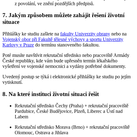
z povolání, ve znění pozdějších předpisů.
7. Jakým způsobem můžete zahájit řešení životní
situace
Přihlášky ke studiu zašlete na
fakulty Univerzity obrany
nebo na
Vojenský obor při Fakultě tělesné výchovy a sportu Univerzity
Karlovy v Praze
do termínu stanoveného fakultou.
Poté musíte navštívit rekrutační středisko nebo pracoviště Armády
České republiky, kde vám bude upřesněn termín lékařského
vyšetření ve vojenské nemocnici a vydány potřebné dokumenty.
Uvedený postup se týká i elektronické přihlášky ke studiu po jejím
vytisknutí.
8. Na které instituci životní situaci řešit
Rekrutační středisko Čechy (Praha) + rekrutační pracoviště
Pardubice, České Budějovice, Plzeň, Liberec a Ústí nad
Labem
Rekrutační středisko Morava (Brno) + rekrutační pracoviště
Olomouc, Ostrava a Jihlava