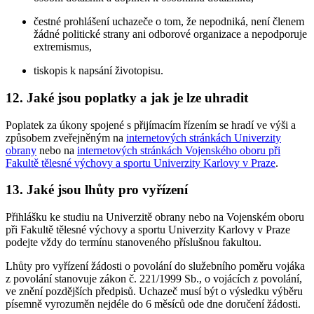
čestné prohlášení uchazeče o tom, že nepodniká, není členem
žádné politické strany ani odborové organizace a nepodporuje
extremismus,
tiskopis k napsání životopisu.
12. Jaké jsou poplatky a jak je lze uhradit
Poplatek za úkony spojené s přijímacím řízením se hradí ve výši a
způsobem zveřejněným na
internetových stránkách Univerzity
obrany
nebo na
internetových stránkách Vojenského oboru při
Fakultě tělesné výchovy a sportu Univerzity Karlovy v Praze
.
13. Jaké jsou lhůty pro vyřízení
Přihlášku ke studiu na Univerzitě obrany nebo na Vojenském oboru
při Fakultě tělesné výchovy a sportu Univerzity Karlovy v Praze
podejte vždy do termínu stanoveného příslušnou fakultou.
Lhůty pro vyřízení žádosti o povolání do služebního poměru vojáka
z povolání stanovuje zákon č. 221/1999 Sb., o vojácích z povolání,
ve znění pozdějších předpisů. Uchazeč musí být o výsledku výběru
písemně vyrozuměn nejdéle do 6 měsíců ode dne doručení žádosti.