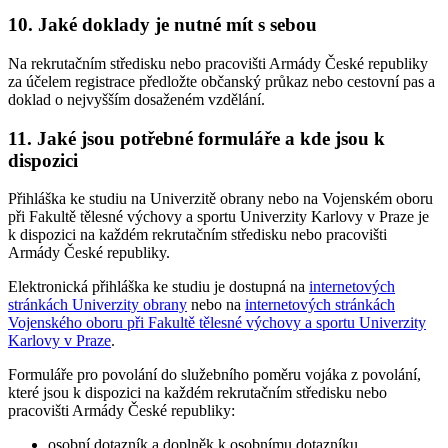
10. Jaké doklady je nutné mít s sebou
Na rekrutačním středisku nebo pracovišti Armády České republiky
za účelem registrace předložte občanský průkaz nebo cestovní pas a
doklad o nejvyšším dosaženém vzdělání.
11. Jaké jsou potřebné formuláře a kde jsou k
dispozici
Přihláška ke studiu na Univerzitě obrany nebo na Vojenském oboru
při Fakultě tělesné výchovy a sportu Univerzity Karlovy v Praze je
k dispozici na každém rekrutačním středisku nebo pracovišti
Armády České republiky.
Elektronická přihláška ke studiu je dostupná na
internetových
stránkách Univerzity obrany
nebo na
internetových stránkách
Vojenského oboru při Fakultě tělesné výchovy a sportu Univerzity
Karlovy v Praze
.
Formuláře pro povolání do služebního poměru vojáka z povolání,
které jsou k dispozici na každém rekrutačním středisku nebo
pracovišti Armády České republiky:
osobní dotazník a doplněk k osobnímu dotazníku,