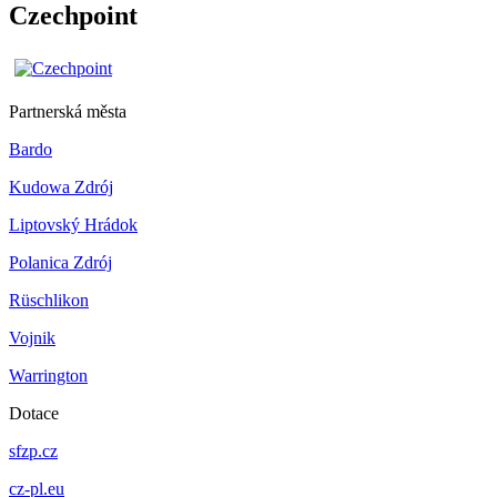
Czechpoint
Partnerská města
Bardo
Kudowa Zdrój
Liptovský Hrádok
Polanica Zdrój
Rüschlikon
Vojnik
Warrington
Dotace
sfzp.cz
cz-pl.eu