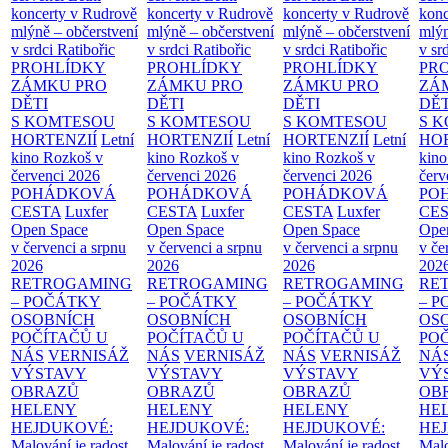
koncerty v Rudrově
koncerty v Rudrově
koncerty v Rudrově
konc
mlýně – občerstvení
mlýně – občerstvení
mlýně – občerstvení
mlýn
v srdci Ratibořic
v srdci Ratibořic
v srdci Ratibořic
v sr
PROHLÍDKY
PROHLÍDKY
PROHLÍDKY
PR
ZÁMKU PRO
ZÁMKU PRO
ZÁMKU PRO
ZÁ
DĚTI
DĚTI
DĚTI
DĚT
S KOMTESOU
S KOMTESOU
S KOMTESOU
S 
HORTENZIÍ
Letní
HORTENZIÍ
Letní
HORTENZIÍ
Letní
HOR
kino Rozkoš v
kino Rozkoš v
kino Rozkoš v
kino
červenci 2026
červenci 2026
červenci 2026
červ
POHÁDKOVÁ
POHÁDKOVÁ
POHÁDKOVÁ
PO
CESTA
Luxfer
CESTA
Luxfer
CESTA
Luxfer
CE
Open Space
Open Space
Open Space
Ope
v červenci a srpnu
v červenci a srpnu
v červenci a srpnu
v če
2026
2026
2026
202
RETROGAMING
RETROGAMING
RETROGAMING
RE
– POČÁTKY
– POČÁTKY
– POČÁTKY
– 
OSOBNÍCH
OSOBNÍCH
OSOBNÍCH
OS
POČÍTAČŮ U
POČÍTAČŮ U
POČÍTAČŮ U
PO
NÁS
VERNISÁŽ
NÁS
VERNISÁŽ
NÁS
VERNISÁŽ
NÁ
VÝSTAVY
VÝSTAVY
VÝSTAVY
VÝ
OBRAZŮ
OBRAZŮ
OBRAZŮ
OB
HELENY
HELENY
HELENY
HE
HEJDUKOVÉ:
HEJDUKOVÉ:
HEJDUKOVÉ:
HE
Malování je radost
Malování je radost
Malování je radost
Malo