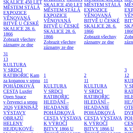
SKALICE 450 LET
SKALICE 450 LET
MĚSTEM
STÁLÁ
MĚ
MĚSTEM
STÁLÁ
MĚSTEM
STÁLÁ
EXPOZICE
EX
EXPOZICE
EXPOZICE
VĚNOVANÁ
VĚ
VĚNOVANÁ
VĚNOVANÁ
BITVĚ U ČESKÉ
BIT
BITVĚ U ČESKÉ
BITVĚ U ČESKÉ
SKALICE 28. 6.
SKA
SKALICE 28. 6.
SKALICE 28. 6.
1866
186
1866
1866
Zobrazit všechny
Zobr
Zobrazit všechny
Zobrazit všechny
záznamy ze dne
zázn
záznamy ze dne
záznamy ze dne
31
13
KULTURA
V SRDCI
3
RATIBOŘIC
Kam
1
2
12
za kopanou v srpnu
11
11
KU
POHÁDKOVÁ
KULTURA
KULTURA
V S
CESTA
Luxfer
V SRDCI
V SRDCI
RAT
Open Space
RATIBOŘIC
RATIBOŘIC
HLE
v červenci a srpnu
HLEDÁNÍ –
HLEDÁNÍ –
HĽ
2026
VERNISÁŽ
HĽADANIE
HĽADANIE
OT
VÝSTAVY
POHÁDKOVÁ
POHÁDKOVÁ
DV
OBRAZŮ
CESTA
VÝSTAVA
CESTA
VÝSTAVA
PO
HELENY
K VÝROČÍ
K VÝROČÍ
CE
HEJDUKOVÉ:
BITVY 1866 U
BITVY 1866 U
K 