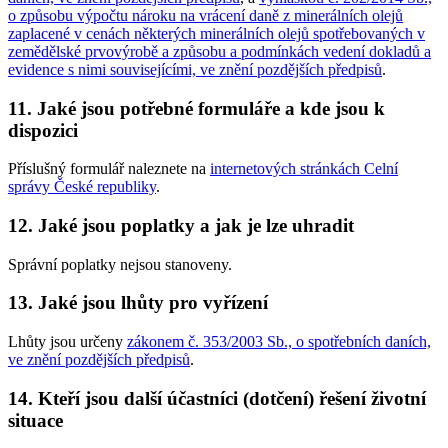
o způsobu výpočtu nároku na vrácení daně z minerálních olejů
zaplacené v cenách některých minerálních olejů spotřebovaných v
zemědělské prvovýrobě a způsobu a podmínkách vedení dokladů a
evidence s nimi souvisejícími, ve znění pozdějších předpisů
.
11. Jaké jsou potřebné formuláře a kde jsou k
dispozici
Příslušný formulář naleznete na
internetových stránkách Celní
správy České republiky
.
12. Jaké jsou poplatky a jak je lze uhradit
Správní poplatky nejsou stanoveny.
13. Jaké jsou lhůty pro vyřízení
Lhůty jsou určeny
zákonem č. 353/2003 Sb., o spotřebních daních,
ve znění pozdějších předpisů
.
14. Kteří jsou další účastníci (dotčení) řešení životní
situace