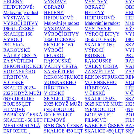
HELENY
VÝSTAVY
VÝSTAVY
VÝ
HEJDUKOVÉ:
OBRAZŮ
OBRAZŮ
OB
Malování je radost
HELENY
HELENY
HE
VÝSTAVA K
HEJDUKOVÉ:
HEJDUKOVÉ:
HE
VÝROČÍ BITVY
Malování je radost
Malování je radost
Malo
1866 U ČESKÉ
VÝSTAVA K
VÝSTAVA K
VÝ
SKALICE
160.
VÝROČÍ BITVY
VÝROČÍ BITVY
VÝ
VÝROČÍ
1866 U ČESKÉ
1866 U ČESKÉ
186
PRUSKO-
SKALICE
160.
SKALICE
160.
SK
RAKOUSKÉ
VÝROČÍ
VÝROČÍ
VÝ
VÁLKY
CESTA
PRUSKO-
PRUSKO-
PR
ZA SVĚTLEM
RAKOUSKÉ
RAKOUSKÉ
RA
REKONSTRUKCE
VÁLKY
CESTA
VÁLKY
CESTA
VÁ
VOJENSKÉHO
ZA SVĚTLEM
ZA SVĚTLEM
ZA
HŘBITOVA
REKONSTRUKCE
REKONSTRUKCE
RE
V ČESKÉ
VOJENSKÉHO
VOJENSKÉHO
VO
SKALICI 2023–
HŘBITOVA
HŘBITOVA
HŘ
2025
KDYŽ MUŽI
V ČESKÉ
V ČESKÉ
V 
(NE)JDOU DO
SKALICI 2023–
SKALICI 2023–
SKA
BOJE
55 LET
2025
KDYŽ MUŽI
2025
KDYŽ MUŽI
202
FILMOVÉ
(NE)JDOU DO
(NE)JDOU DO
(NE
BABIČKY
ČESKÁ
BOJE
55 LET
BOJE
55 LET
BO
SKALICE 450 LET
FILMOVÉ
FILMOVÉ
FI
MĚSTEM
STÁLÁ
BABIČKY
ČESKÁ
BABIČKY
ČESKÁ
BA
EXPOZICE
SKALICE 450 LET
SKALICE 450 LET
SKA