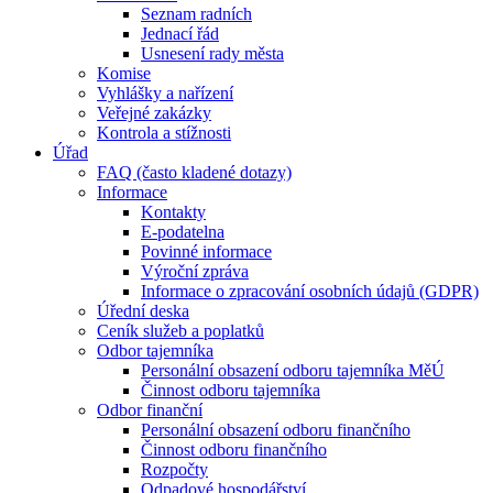
Seznam radních
Jednací řád
Usnesení rady města
Komise
Vyhlášky a nařízení
Veřejné zakázky
Kontrola a stížnosti
Úřad
FAQ (často kladené dotazy)
Informace
Kontakty
E-podatelna
Povinné informace
Výroční zpráva
Informace o zpracování osobních údajů (GDPR)
Úřední deska
Ceník služeb a poplatků
Odbor tajemníka
Personální obsazení odboru tajemníka MěÚ
Činnost odboru tajemníka
Odbor finanční
Personální obsazení odboru finančního
Činnost odboru finančního
Rozpočty
Odpadové hospodářství