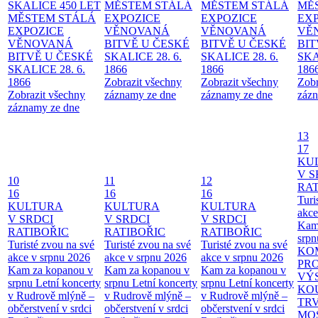
SKALICE 450 LET
MĚSTEM
STÁLÁ
MĚSTEM
STÁLÁ
MĚ
MĚSTEM
STÁLÁ
EXPOZICE
EXPOZICE
EX
EXPOZICE
VĚNOVANÁ
VĚNOVANÁ
VĚ
VĚNOVANÁ
BITVĚ U ČESKÉ
BITVĚ U ČESKÉ
BIT
BITVĚ U ČESKÉ
SKALICE 28. 6.
SKALICE 28. 6.
SKA
SKALICE 28. 6.
1866
1866
186
1866
Zobrazit všechny
Zobrazit všechny
Zobr
Zobrazit všechny
záznamy ze dne
záznamy ze dne
zázn
záznamy ze dne
13
17
KU
V S
10
11
12
RAT
16
16
16
Turi
KULTURA
KULTURA
KULTURA
akce
V SRDCI
V SRDCI
V SRDCI
Kam
RATIBOŘIC
RATIBOŘIC
RATIBOŘIC
srpn
Turisté zvou na své
Turisté zvou na své
Turisté zvou na své
KO
akce v srpnu 2026
akce v srpnu 2026
akce v srpnu 2026
PR
Kam za kopanou v
Kam za kopanou v
Kam za kopanou v
VÝ
srpnu
Letní koncerty
srpnu
Letní koncerty
srpnu
Letní koncerty
KO
v Rudrově mlýně –
v Rudrově mlýně –
v Rudrově mlýně –
TR
občerstvení v srdci
občerstvení v srdci
občerstvení v srdci
MO