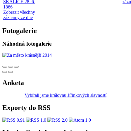
SKALICE 28. 6.
zázn
1866
Zobrazit všechny
záznamy ze dne
Fotogalerie
Náhodná fotogalerie
Anketa
Vybírali jsme královnu Jiřinkových slavností
Exporty do RSS