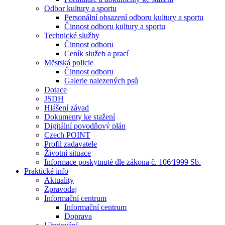
Odbor kultury a sportu
Personální obsazení odboru kultury a sportu
Činnost odboru kultury a sportu
Technické služby
Činnost odboru
Ceník služeb a prací
Městská policie
Činnost odboru
Galerie nalezených psů
Dotace
JSDH
Hlášení závad
Dokumenty ke stažení
Digitální povodňový plán
Czech POINT
Profil zadavatele
Životní situace
Informace poskytnuté dle zákona č. 106⁄1999 Sb.
Praktické info
Aktuality
Zpravodaj
Informační centrum
Informační centrum
Doprava