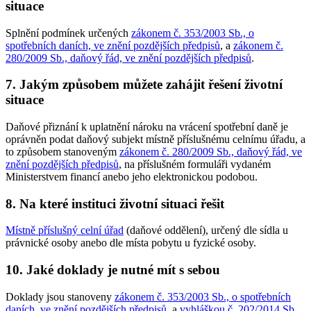
situace
Splnění podmínek určených
zákonem č. 353/2003 Sb., o
spotřebních daních, ve znění pozdějších předpisů
, a
zákonem č.
280/2009 Sb., daňový řád, ve znění pozdějších předpisů
.
7. Jakým způsobem můžete zahájit řešení životní
situace
Daňové přiznání k uplatnění nároku na vrácení spotřební daně je
oprávněn podat daňový subjekt místně příslušnému celnímu úřadu, a
to způsobem stanoveným
zákonem č. 280/2009 Sb., daňový řád, ve
znění pozdějších předpisů
, na příslušném formuláři vydaném
Ministerstvem financí anebo jeho elektronickou podobou.
8. Na které instituci životní situaci řešit
Místně příslušný celní úřad
(daňové oddělení), určený dle sídla u
právnické osoby anebo dle místa pobytu u fyzické osoby.
10. Jaké doklady je nutné mít s sebou
Doklady jsou stanoveny
zákonem č. 353/2003 Sb., o spotřebních
daních, ve znění pozdějších předpisů
, a
vyhláškou č. 202/2014 Sb.,