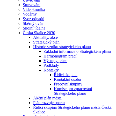
Ubytování
Stravování
Videokronika
Vodárny
Svoz odpadů
Sběrný dvůr
Školní jídelna
Česká Skalice 2030
Aktuality, akce
Strategický plán
Historie vzniku strategického plánu
Základní informace o Strategickém plánu
Harmonogram prací
Výstupy práce
Podklady
Kontakty
Řídicí skupina
Kontaktní osoba
Pracovní skupiny
Komise pro zpracování
Strategického plánu
Akční plán města
Plán rozvoje sportu
Řídící skupina Strategického plánu města Česká
Skalice