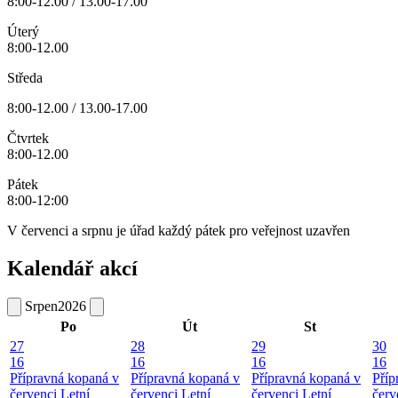
8:00-12.00 / 13.00-17.00
Úterý
8:00-12.00
Středa
8:00-12.00 / 13.00-17.00
Čtvrtek
8:00-12.00
Pátek
8:00-12:00
V červenci a srpnu je úřad každý pátek pro veřejnost uzavřen
Kalendář akcí
Srpen
2026
Po
Út
St
27
28
29
30
16
16
16
16
Přípravná kopaná v
Přípravná kopaná v
Přípravná kopaná v
Příp
červenci
Letní
červenci
Letní
červenci
Letní
červ