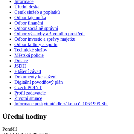
Informace
Úřední deska
Ceník služeb a poplatků
Odbor tajemníka
Odbor finanční
Odbor sociálně správní
Odbor výstavby a životního prostředí
Odbor investic a správy majetku
Odbor kultury a sportu
Technické služby
Městská policie
Dotace
JSDH
Hlášení závad
Dokumenty ke stažení
Digitální povodňový plán
Czech POINT
Profil zadavatele
Životní situace
Informace poskytnuté dle zákona č. 106⁄1999 Sb.
Úřední hodiny
Pondělí