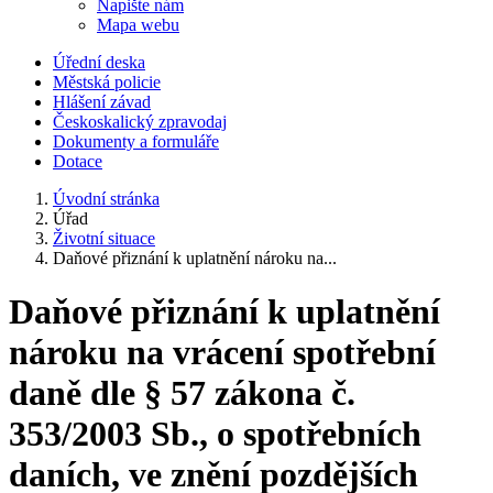
Napište nám
Mapa webu
Úřední deska
Městská policie
Hlášení závad
Českoskalický zpravodaj
Dokumenty a formuláře
Dotace
Úvodní stránka
Úřad
Životní situace
Daňové přiznání k uplatnění nároku na...
Daňové přiznání k uplatnění
nároku na vrácení spotřební
daně dle § 57 zákona č.
353/2003 Sb., o spotřebních
daních, ve znění pozdějších