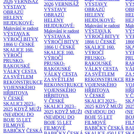
2026
VERNISÁŽ
2026
VERNISÁŽ
VÝSTAVY
VÝ
VÝSTAVY
VÝSTAVY
OBRAZŮ
OB
OBRAZŮ
OBRAZŮ
HELENY
HE
HELENY
HELENY
HEJDUKOVÉ:
HE
HEJDUKOVÉ:
HEJDUKOVÉ:
Malování je radost
Malo
Malování je radost
Malování je radost
VÝSTAVA K
VÝ
VÝSTAVA K
VÝSTAVA K
VÝROČÍ BITVY
VÝ
VÝROČÍ BITVY
VÝROČÍ BITVY
1866 U ČESKÉ
186
1866 U ČESKÉ
1866 U ČESKÉ
SKALICE
160.
SK
SKALICE
160.
SKALICE
160.
VÝROČÍ
VÝ
VÝROČÍ
VÝROČÍ
PRUSKO-
PR
PRUSKO-
PRUSKO-
RAKOUSKÉ
RA
RAKOUSKÉ
RAKOUSKÉ
VÁLKY
CESTA
VÁ
VÁLKY
CESTA
VÁLKY
CESTA
ZA SVĚTLEM
ZA
ZA SVĚTLEM
ZA SVĚTLEM
REKONSTRUKCE
RE
REKONSTRUKCE
REKONSTRUKCE
VOJENSKÉHO
VO
VOJENSKÉHO
VOJENSKÉHO
HŘBITOVA
HŘ
HŘBITOVA
HŘBITOVA
V ČESKÉ
V 
V ČESKÉ
V ČESKÉ
SKALICI 2023–
SKA
SKALICI 2023–
SKALICI 2023–
2025
KDYŽ MUŽI
202
2025
KDYŽ MUŽI
2025
KDYŽ MUŽI
(NE)JDOU DO
(NE
(NE)JDOU DO
(NE)JDOU DO
BOJE
55 LET
BO
BOJE
55 LET
BOJE
55 LET
FILMOVÉ
FI
FILMOVÉ
FILMOVÉ
BABIČKY
ČESKÁ
BA
BABIČKY
ČESKÁ
BABIČKY
ČESKÁ
SKALICE 450 LET
SKA