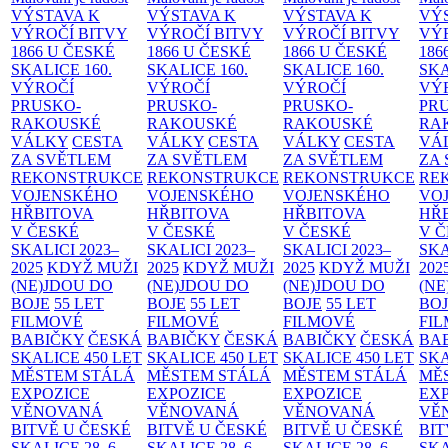
VÝSTAVA K
VÝSTAVA K
VÝSTAVA K
VÝ
VÝROČÍ BITVY
VÝROČÍ BITVY
VÝROČÍ BITVY
VÝ
1866 U ČESKÉ
1866 U ČESKÉ
1866 U ČESKÉ
186
SKALICE
160.
SKALICE
160.
SKALICE
160.
SK
VÝROČÍ
VÝROČÍ
VÝROČÍ
VÝ
PRUSKO-
PRUSKO-
PRUSKO-
PR
RAKOUSKÉ
RAKOUSKÉ
RAKOUSKÉ
RA
VÁLKY
CESTA
VÁLKY
CESTA
VÁLKY
CESTA
VÁ
ZA SVĚTLEM
ZA SVĚTLEM
ZA SVĚTLEM
ZA
REKONSTRUKCE
REKONSTRUKCE
REKONSTRUKCE
RE
VOJENSKÉHO
VOJENSKÉHO
VOJENSKÉHO
VO
HŘBITOVA
HŘBITOVA
HŘBITOVA
HŘ
V ČESKÉ
V ČESKÉ
V ČESKÉ
V 
SKALICI 2023–
SKALICI 2023–
SKALICI 2023–
SKA
2025
KDYŽ MUŽI
2025
KDYŽ MUŽI
2025
KDYŽ MUŽI
202
(NE)JDOU DO
(NE)JDOU DO
(NE)JDOU DO
(NE
BOJE
55 LET
BOJE
55 LET
BOJE
55 LET
BO
FILMOVÉ
FILMOVÉ
FILMOVÉ
FI
BABIČKY
ČESKÁ
BABIČKY
ČESKÁ
BABIČKY
ČESKÁ
BA
SKALICE 450 LET
SKALICE 450 LET
SKALICE 450 LET
SKA
MĚSTEM
STÁLÁ
MĚSTEM
STÁLÁ
MĚSTEM
STÁLÁ
MĚ
EXPOZICE
EXPOZICE
EXPOZICE
EX
VĚNOVANÁ
VĚNOVANÁ
VĚNOVANÁ
VĚ
BITVĚ U ČESKÉ
BITVĚ U ČESKÉ
BITVĚ U ČESKÉ
BIT
SKALICE 28. 6.
SKALICE 28. 6.
SKALICE 28. 6.
SKA