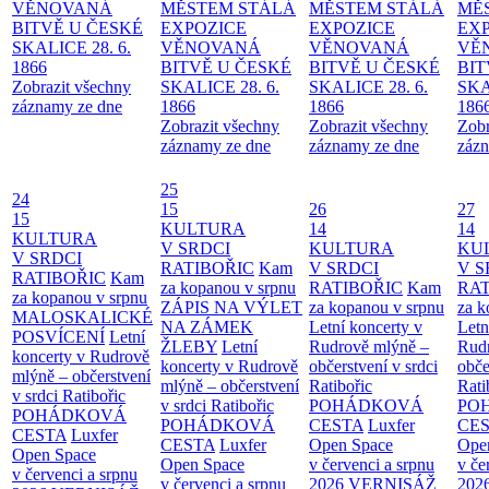
VĚNOVANÁ
MĚSTEM
STÁLÁ
MĚSTEM
STÁLÁ
MĚ
BITVĚ U ČESKÉ
EXPOZICE
EXPOZICE
EX
SKALICE 28. 6.
VĚNOVANÁ
VĚNOVANÁ
VĚ
1866
BITVĚ U ČESKÉ
BITVĚ U ČESKÉ
BIT
Zobrazit všechny
SKALICE 28. 6.
SKALICE 28. 6.
SKA
záznamy ze dne
1866
1866
186
Zobrazit všechny
Zobrazit všechny
Zobr
záznamy ze dne
záznamy ze dne
zázn
25
24
15
26
27
15
KULTURA
14
14
KULTURA
V SRDCI
KULTURA
KU
V SRDCI
RATIBOŘIC
Kam
V SRDCI
V S
RATIBOŘIC
Kam
za kopanou v srpnu
RATIBOŘIC
Kam
RAT
za kopanou v srpnu
ZÁPIS NA VÝLET
za kopanou v srpnu
za k
MALOSKALICKÉ
NA ZÁMEK
Letní koncerty v
Letn
POSVÍCENÍ
Letní
ŽLEBY
Letní
Rudrově mlýně –
Rud
koncerty v Rudrově
koncerty v Rudrově
občerstvení v srdci
obče
mlýně – občerstvení
mlýně – občerstvení
Ratibořic
Rati
v srdci Ratibořic
v srdci Ratibořic
POHÁDKOVÁ
PO
POHÁDKOVÁ
POHÁDKOVÁ
CESTA
Luxfer
CE
CESTA
Luxfer
CESTA
Luxfer
Open Space
Ope
Open Space
Open Space
v červenci a srpnu
v če
v červenci a srpnu
v červenci a srpnu
2026
VERNISÁŽ
202