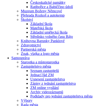
Českoskalické památky
Ratibořice a Babiččino údolí
Muzeum Boženy Němcové
Přehrada Rozkoš a autokemp
Školství
Základní škola
Mateřská škola
Základní umělecká škola
Středisko volného času Bájo
Knihovna Barunky Panklové
Zdravotnictví
Partnerská města
Znak, vlajka a logo města
Samospráva
Starostka a místostarostka
Zastupitelstvo města
Seznam zastupitelů
Jednací řád ZM
Usnesení zastupitelstva
Zápisy z jednání zastupitelstva
ZM online vysílání
Archiv videozáznamů
Podklady pro jednání zastupitelstva města
Výbory
Rada města