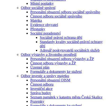
Místní poplatky
Odbor sociálně správní
Personální obsazení odboru sociálně správního
Činnost odboru sociálně správního
Matrika
Evidence obyvatel
Přestupky
Sociální poradenství
Sociálně právní ochrana dětí
Standardy kvality sociálně-právní ochrany
dětí
Adresář poskytovatelů sociálních služeb
Odbor výstavby a životního prostředí
Personální obsazení odboru výstavby a ŽP
Činnost odboru výstavby a ŽP
Územní plán
Formuláře a dokumenty ke stažení
Odbor investic a správy majetku
Personální obsazení OISM
Činnost odboru
Investiční akce
Správa budov
Seznam památek v katastru města Česká Skalice
Pozemky
Formuláře a dokumenty ke stažení