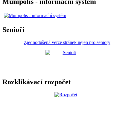
Munipolis - informační systém
Senioři
Zjednodušená verze stránek nejen pro seniory
Rozklikávací rozpočet