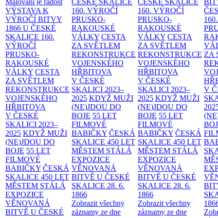
Malování je radost
ČESKÉ SKALICE
ČESKÉ SKALICE
BIT
VÝSTAVA K
160. VÝROČÍ
160. VÝROČÍ
ČES
VÝROČÍ BITVY
PRUSKO-
PRUSKO-
160
1866 U ČESKÉ
RAKOUSKÉ
RAKOUSKÉ
PR
SKALICE
160.
VÁLKY
CESTA
VÁLKY
CESTA
RA
VÝROČÍ
ZA SVĚTLEM
ZA SVĚTLEM
VÁ
PRUSKO-
REKONSTRUKCE
REKONSTRUKCE
ZA
RAKOUSKÉ
VOJENSKÉHO
VOJENSKÉHO
RE
VÁLKY
CESTA
HŘBITOVA
HŘBITOVA
VO
ZA SVĚTLEM
V ČESKÉ
V ČESKÉ
HŘ
REKONSTRUKCE
SKALICI 2023–
SKALICI 2023–
V 
VOJENSKÉHO
2025
KDYŽ MUŽI
2025
KDYŽ MUŽI
SKA
HŘBITOVA
(NE)JDOU DO
(NE)JDOU DO
202
V ČESKÉ
BOJE
55 LET
BOJE
55 LET
(NE
SKALICI 2023–
FILMOVÉ
FILMOVÉ
BO
2025
KDYŽ MUŽI
BABIČKY
ČESKÁ
BABIČKY
ČESKÁ
FI
(NE)JDOU DO
SKALICE 450 LET
SKALICE 450 LET
BA
BOJE
55 LET
MĚSTEM
STÁLÁ
MĚSTEM
STÁLÁ
SKA
FILMOVÉ
EXPOZICE
EXPOZICE
MĚ
BABIČKY
ČESKÁ
VĚNOVANÁ
VĚNOVANÁ
EX
SKALICE 450 LET
BITVĚ U ČESKÉ
BITVĚ U ČESKÉ
VĚ
MĚSTEM
STÁLÁ
SKALICE 28. 6.
SKALICE 28. 6.
BIT
EXPOZICE
1866
1866
SKA
VĚNOVANÁ
Zobrazit všechny
Zobrazit všechny
186
BITVĚ U ČESKÉ
záznamy ze dne
záznamy ze dne
Zobr