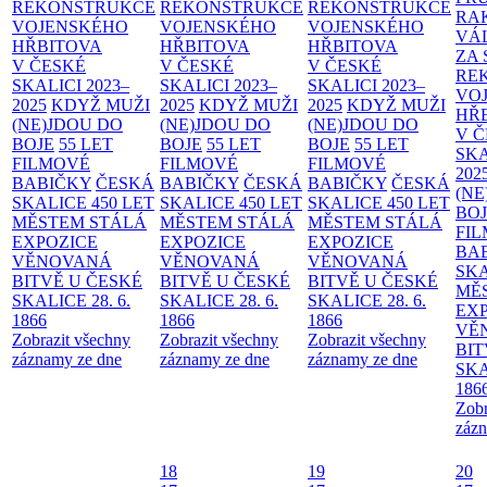
REKONSTRUKCE
REKONSTRUKCE
REKONSTRUKCE
RA
VOJENSKÉHO
VOJENSKÉHO
VOJENSKÉHO
VÁ
HŘBITOVA
HŘBITOVA
HŘBITOVA
ZA
V ČESKÉ
V ČESKÉ
V ČESKÉ
RE
SKALICI 2023–
SKALICI 2023–
SKALICI 2023–
VO
2025
KDYŽ MUŽI
2025
KDYŽ MUŽI
2025
KDYŽ MUŽI
HŘ
(NE)JDOU DO
(NE)JDOU DO
(NE)JDOU DO
V 
BOJE
55 LET
BOJE
55 LET
BOJE
55 LET
SKA
FILMOVÉ
FILMOVÉ
FILMOVÉ
202
BABIČKY
ČESKÁ
BABIČKY
ČESKÁ
BABIČKY
ČESKÁ
(NE
SKALICE 450 LET
SKALICE 450 LET
SKALICE 450 LET
BO
MĚSTEM
STÁLÁ
MĚSTEM
STÁLÁ
MĚSTEM
STÁLÁ
FI
EXPOZICE
EXPOZICE
EXPOZICE
BA
VĚNOVANÁ
VĚNOVANÁ
VĚNOVANÁ
SKA
BITVĚ U ČESKÉ
BITVĚ U ČESKÉ
BITVĚ U ČESKÉ
MĚ
SKALICE 28. 6.
SKALICE 28. 6.
SKALICE 28. 6.
EX
1866
1866
1866
VĚ
Zobrazit všechny
Zobrazit všechny
Zobrazit všechny
BIT
záznamy ze dne
záznamy ze dne
záznamy ze dne
SKA
186
Zobr
zázn
18
19
20