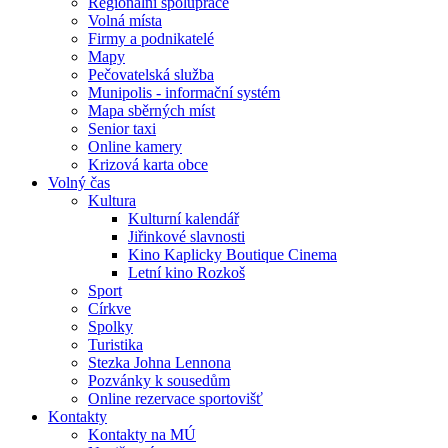
Regionální spolupráce
Volná místa
Firmy a podnikatelé
Mapy
Pečovatelská služba
Munipolis - informační systém
Mapa sběrných míst
Senior taxi
Online kamery
Krizová karta obce
Volný čas
Kultura
Kulturní kalendář
Jiřinkové slavnosti
Kino Kaplicky Boutique Cinema
Letní kino Rozkoš
Sport
Církve
Spolky
Turistika
Stezka Johna Lennona
Pozvánky k sousedům
Online rezervace sportovišť
Kontakty
Kontakty na MÚ