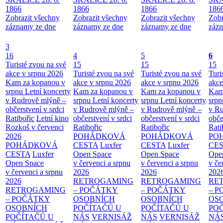
1866
1866
1866
186
Zobrazit všechny
Zobrazit všechny
Zobrazit všechny
Zobr
záznamy ze dne
záznamy ze dne
záznamy ze dne
zázn
3
16
4
5
6
Turisté zvou na své
15
15
15
akce v srpnu 2026
Turisté zvou na své
Turisté zvou na své
Turi
Kam za kopanou v
akce v srpnu 2026
akce v srpnu 2026
akce
srpnu
Letní koncerty
Kam za kopanou v
Kam za kopanou v
Kam
v Rudrově mlýně –
srpnu
Letní koncerty
srpnu
Letní koncerty
srp
občerstvení v srdci
v Rudrově mlýně –
v Rudrově mlýně –
v Ru
Ratibořic
Letní kino
občerstvení v srdci
občerstvení v srdci
obče
Rozkoš v červenci
Ratibořic
Ratibořic
Rati
2026
POHÁDKOVÁ
POHÁDKOVÁ
PO
POHÁDKOVÁ
CESTA
Luxfer
CESTA
Luxfer
CE
CESTA
Luxfer
Open Space
Open Space
Ope
Open Space
v červenci a srpnu
v červenci a srpnu
v če
v červenci a srpnu
2026
2026
202
2026
RETROGAMING
RETROGAMING
RE
RETROGAMING
– POČÁTKY
– POČÁTKY
– 
– POČÁTKY
OSOBNÍCH
OSOBNÍCH
OS
OSOBNÍCH
POČÍTAČŮ U
POČÍTAČŮ U
PO
POČÍTAČŮ U
NÁS
VERNISÁŽ
NÁS
VERNISÁŽ
NÁ