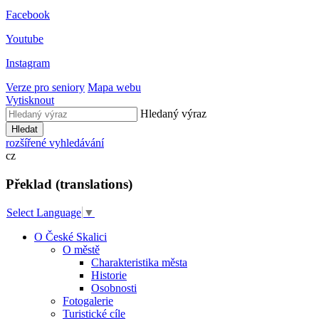
Facebook
Youtube
Instagram
Verze pro seniory
Mapa webu
Vytisknout
Hledaný výraz
Hledat
rozšířené vyhledávání
cz
Překlad (translations)
Select Language
▼
O České Skalici
O městě
Charakteristika města
Historie
Osobnosti
Fotogalerie
Turistické cíle