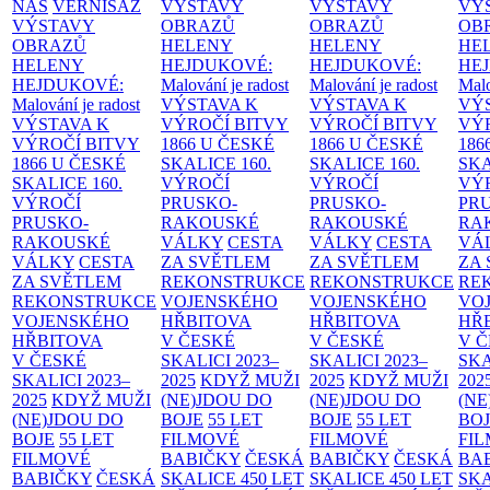
NÁS
VERNISÁŽ
VÝSTAVY
VÝSTAVY
VÝ
VÝSTAVY
OBRAZŮ
OBRAZŮ
OB
OBRAZŮ
HELENY
HELENY
HE
HELENY
HEJDUKOVÉ:
HEJDUKOVÉ:
HE
HEJDUKOVÉ:
Malování je radost
Malování je radost
Malo
Malování je radost
VÝSTAVA K
VÝSTAVA K
VÝ
VÝSTAVA K
VÝROČÍ BITVY
VÝROČÍ BITVY
VÝ
VÝROČÍ BITVY
1866 U ČESKÉ
1866 U ČESKÉ
186
1866 U ČESKÉ
SKALICE
160.
SKALICE
160.
SK
SKALICE
160.
VÝROČÍ
VÝROČÍ
VÝ
VÝROČÍ
PRUSKO-
PRUSKO-
PR
PRUSKO-
RAKOUSKÉ
RAKOUSKÉ
RA
RAKOUSKÉ
VÁLKY
CESTA
VÁLKY
CESTA
VÁ
VÁLKY
CESTA
ZA SVĚTLEM
ZA SVĚTLEM
ZA
ZA SVĚTLEM
REKONSTRUKCE
REKONSTRUKCE
RE
REKONSTRUKCE
VOJENSKÉHO
VOJENSKÉHO
VO
VOJENSKÉHO
HŘBITOVA
HŘBITOVA
HŘ
HŘBITOVA
V ČESKÉ
V ČESKÉ
V 
V ČESKÉ
SKALICI 2023–
SKALICI 2023–
SKA
SKALICI 2023–
2025
KDYŽ MUŽI
2025
KDYŽ MUŽI
202
2025
KDYŽ MUŽI
(NE)JDOU DO
(NE)JDOU DO
(NE
(NE)JDOU DO
BOJE
55 LET
BOJE
55 LET
BO
BOJE
55 LET
FILMOVÉ
FILMOVÉ
FI
FILMOVÉ
BABIČKY
ČESKÁ
BABIČKY
ČESKÁ
BA
BABIČKY
ČESKÁ
SKALICE 450 LET
SKALICE 450 LET
SKA