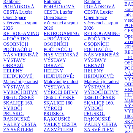
Ratibořic
Ratibořic
Ratibořic
BA
POHÁDKOVÁ
POHÁDKOVÁ
POHÁDKOVÁ
konc
CESTA
Luxfer
CESTA
Luxfer
CESTA
Luxfer
mlýn
Open Space
Open Space
Open Space
v sr
v červenci a srpnu
v červenci a srpnu
v červenci a srpnu
PO
2026
2026
2026
CE
RETROGAMING
RETROGAMING
RETROGAMING
Ope
– POČÁTKY
– POČÁTKY
– POČÁTKY
v če
OSOBNÍCH
OSOBNÍCH
OSOBNÍCH
202
POČÍTAČŮ U
POČÍTAČŮ U
POČÍTAČŮ U
RE
NÁS
VERNISÁŽ
NÁS
VERNISÁŽ
NÁS
VERNISÁŽ
– 
VÝSTAVY
VÝSTAVY
VÝSTAVY
OS
OBRAZŮ
OBRAZŮ
OBRAZŮ
PO
HELENY
HELENY
HELENY
NÁ
HEJDUKOVÉ:
HEJDUKOVÉ:
HEJDUKOVÉ:
VÝ
Malování je radost
Malování je radost
Malování je radost
OB
VÝSTAVA K
VÝSTAVA K
VÝSTAVA K
HE
VÝROČÍ BITVY
VÝROČÍ BITVY
VÝROČÍ BITVY
HE
1866 U ČESKÉ
1866 U ČESKÉ
1866 U ČESKÉ
Malo
SKALICE
160.
SKALICE
160.
SKALICE
160.
VÝ
VÝROČÍ
VÝROČÍ
VÝROČÍ
VÝ
PRUSKO-
PRUSKO-
PRUSKO-
186
RAKOUSKÉ
RAKOUSKÉ
RAKOUSKÉ
SK
VÁLKY
CESTA
VÁLKY
CESTA
VÁLKY
CESTA
VÝ
ZA SVĚTLEM
ZA SVĚTLEM
ZA SVĚTLEM
PR