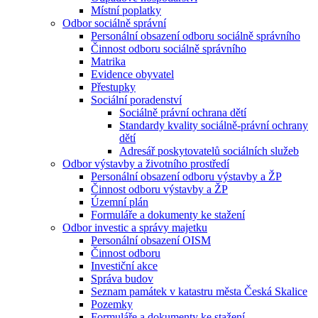
Místní poplatky
Odbor sociálně správní
Personální obsazení odboru sociálně správního
Činnost odboru sociálně správního
Matrika
Evidence obyvatel
Přestupky
Sociální poradenství
Sociálně právní ochrana dětí
Standardy kvality sociálně-právní ochrany
dětí
Adresář poskytovatelů sociálních služeb
Odbor výstavby a životního prostředí
Personální obsazení odboru výstavby a ŽP
Činnost odboru výstavby a ŽP
Územní plán
Formuláře a dokumenty ke stažení
Odbor investic a správy majetku
Personální obsazení OISM
Činnost odboru
Investiční akce
Správa budov
Seznam památek v katastru města Česká Skalice
Pozemky
Formuláře a dokumenty ke stažení