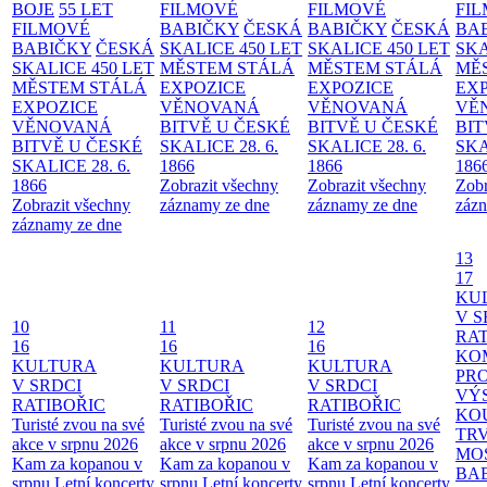
BOJE
55 LET
FILMOVÉ
FILMOVÉ
FI
FILMOVÉ
BABIČKY
ČESKÁ
BABIČKY
ČESKÁ
BA
BABIČKY
ČESKÁ
SKALICE 450 LET
SKALICE 450 LET
SKA
SKALICE 450 LET
MĚSTEM
STÁLÁ
MĚSTEM
STÁLÁ
MĚ
MĚSTEM
STÁLÁ
EXPOZICE
EXPOZICE
EX
EXPOZICE
VĚNOVANÁ
VĚNOVANÁ
VĚ
VĚNOVANÁ
BITVĚ U ČESKÉ
BITVĚ U ČESKÉ
BIT
BITVĚ U ČESKÉ
SKALICE 28. 6.
SKALICE 28. 6.
SKA
SKALICE 28. 6.
1866
1866
186
1866
Zobrazit všechny
Zobrazit všechny
Zobr
Zobrazit všechny
záznamy ze dne
záznamy ze dne
zázn
záznamy ze dne
13
17
KU
V S
10
11
12
RAT
16
16
16
KO
KULTURA
KULTURA
KULTURA
PR
V SRDCI
V SRDCI
V SRDCI
VÝ
RATIBOŘIC
RATIBOŘIC
RATIBOŘIC
KO
Turisté zvou na své
Turisté zvou na své
Turisté zvou na své
TR
akce v srpnu 2026
akce v srpnu 2026
akce v srpnu 2026
MO
Kam za kopanou v
Kam za kopanou v
Kam za kopanou v
BA
srpnu
Letní koncerty
srpnu
Letní koncerty
srpnu
Letní koncerty