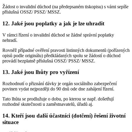
Žádost o invalidní důchod (na předepsaném tiskopisu) s vámi sepíše
příslušná OSSZ/ PSSZ/ MSSZ.
12. Jaké jsou poplatky a jak je lze uhradit
V rámci řízení o invalidní důchod se žádné správní poplatky
nehradí.
Rovněž případné ověření pravosti listinných dokumentů (pořízených
opisů podle originálu) předkládaných spolu se žádostí o důchod
provádí bezplatně příslušná OSSZ/ PSSZ/ MSSZ.
13. Jaké jsou lhůty pro vyřízení
Rozhodnutí o přiznání dávky je orgán sociálního zabezpečení
povinen vydat nejpozději do 90 dnů ode dne zahájení řízení.
Tato lhůta se prodlužuje o dobu, po kterou se např. došetřují
rozhodné skutečnosti u zaměstnavatelů, úřadů aj.
14. Kteří jsou další účastníci (dotčení) řešení životní
situace