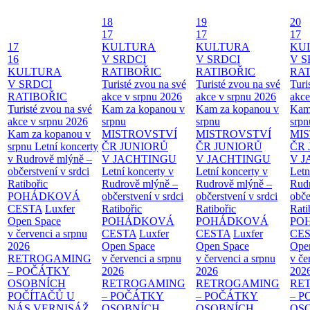
18
19
20
17
17
17
17
KULTURA
KULTURA
KU
16
V SRDCI
V SRDCI
V S
KULTURA
RATIBOŘIC
RATIBOŘIC
RAT
V SRDCI
Turisté zvou na své
Turisté zvou na své
Turi
RATIBOŘIC
akce v srpnu 2026
akce v srpnu 2026
akce
Turisté zvou na své
Kam za kopanou v
Kam za kopanou v
Kam
akce v srpnu 2026
srpnu
srpnu
srpn
Kam za kopanou v
MISTROVSTVÍ
MISTROVSTVÍ
MI
srpnu
Letní koncerty
ČR JUNIORŮ
ČR JUNIORŮ
ČR 
v Rudrově mlýně –
V JACHTINGU
V JACHTINGU
V 
občerstvení v srdci
Letní koncerty v
Letní koncerty v
Letn
Ratibořic
Rudrově mlýně –
Rudrově mlýně –
Rud
POHÁDKOVÁ
občerstvení v srdci
občerstvení v srdci
obče
CESTA
Luxfer
Ratibořic
Ratibořic
Rati
Open Space
POHÁDKOVÁ
POHÁDKOVÁ
PO
v červenci a srpnu
CESTA
Luxfer
CESTA
Luxfer
CE
2026
Open Space
Open Space
Ope
RETROGAMING
v červenci a srpnu
v červenci a srpnu
v če
– POČÁTKY
2026
2026
202
OSOBNÍCH
RETROGAMING
RETROGAMING
RE
POČÍTAČŮ U
– POČÁTKY
– POČÁTKY
– 
NÁS
VERNISÁŽ
OSOBNÍCH
OSOBNÍCH
OS