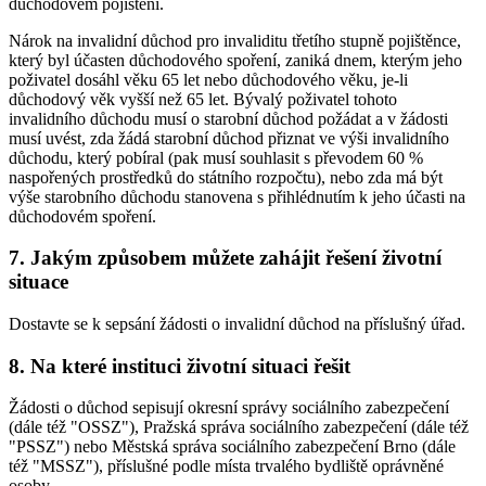
důchodovém pojištění.
Nárok na invalidní důchod pro invaliditu třetího stupně pojištěnce,
který byl účasten důchodového spoření, zaniká dnem, kterým jeho
poživatel dosáhl věku 65 let nebo důchodového věku, je-li
důchodový věk vyšší než 65 let. Bývalý poživatel tohoto
invalidního důchodu musí o starobní důchod požádat a v žádosti
musí uvést, zda žádá starobní důchod přiznat ve výši invalidního
důchodu, který pobíral (pak musí souhlasit s převodem 60 %
naspořených prostředků do státního rozpočtu), nebo zda má být
výše starobního důchodu stanovena s přihlédnutím k jeho účasti na
důchodovém spoření.
7. Jakým způsobem můžete zahájit řešení životní
situace
Dostavte se k sepsání žádosti o invalidní důchod na příslušný úřad.
8. Na které instituci životní situaci řešit
Žádosti o důchod sepisují okresní správy sociálního zabezpečení
(dále též "OSSZ"), Pražská správa sociálního zabezpečení (dále též
"PSSZ") nebo Městská správa sociálního zabezpečení Brno (dále
též "MSSZ"), příslušné podle místa trvalého bydliště oprávněné
osoby.