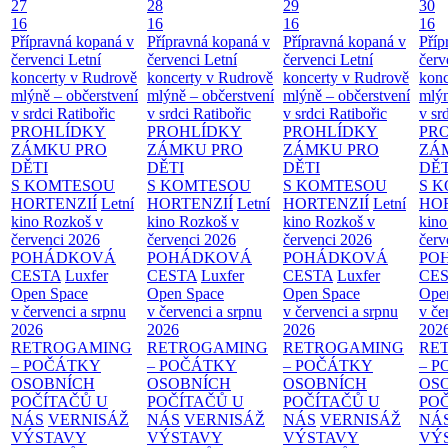
27
28
29
30
16
16
16
16
Přípravná kopaná v
Přípravná kopaná v
Přípravná kopaná v
Příp
červenci
Letní
červenci
Letní
červenci
Letní
červ
koncerty v Rudrově
koncerty v Rudrově
koncerty v Rudrově
konc
mlýně – občerstvení
mlýně – občerstvení
mlýně – občerstvení
mlýn
v srdci Ratibořic
v srdci Ratibořic
v srdci Ratibořic
v sr
PROHLÍDKY
PROHLÍDKY
PROHLÍDKY
PR
ZÁMKU PRO
ZÁMKU PRO
ZÁMKU PRO
ZÁ
DĚTI
DĚTI
DĚTI
DĚT
S KOMTESOU
S KOMTESOU
S KOMTESOU
S 
HORTENZIÍ
Letní
HORTENZIÍ
Letní
HORTENZIÍ
Letní
HOR
kino Rozkoš v
kino Rozkoš v
kino Rozkoš v
kino
červenci 2026
červenci 2026
červenci 2026
červ
POHÁDKOVÁ
POHÁDKOVÁ
POHÁDKOVÁ
PO
CESTA
Luxfer
CESTA
Luxfer
CESTA
Luxfer
CE
Open Space
Open Space
Open Space
Ope
v červenci a srpnu
v červenci a srpnu
v červenci a srpnu
v če
2026
2026
2026
202
RETROGAMING
RETROGAMING
RETROGAMING
RE
– POČÁTKY
– POČÁTKY
– POČÁTKY
– 
OSOBNÍCH
OSOBNÍCH
OSOBNÍCH
OS
POČÍTAČŮ U
POČÍTAČŮ U
POČÍTAČŮ U
PO
NÁS
VERNISÁŽ
NÁS
VERNISÁŽ
NÁS
VERNISÁŽ
NÁ
VÝSTAVY
VÝSTAVY
VÝSTAVY
VÝ