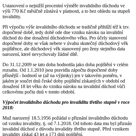
Ustanovení o nejnižší procentní výměře invalidního důchodu ve
výši 770 Kč měsíčně zůstává v platnosti, a to bez ohledu na stupeň
invalidity.
Při výpočtu výše invalidního důchodu se tradičně přihlíží též k tzv.
dopočtené době, tedy době ode dne vzniku nároku na invalidní
důchod do dne dosažení důchodového věku. Pro účely stanovení
dopočtené doby se však nebere v úvahu skutečný důchodový věk
pojištěnce, ale důchodový věk stanovený pro ženy stejného data
narození, které nevychovaly žádné dítě.
Do 31.12.2009 se tato doba hodnotila jako doba pojištění v celém
rozsahu. Od 1.1.2010 jsou pravidla zápočtu dopočtené doby
přísnější - hodnotí se (až na výjimky) jen v takovém poměru, v
jakém je součet dnů české doby pojištění získaných v období od
dosažení 18 let věku do vzniku nároku na invalidní důchod vůči
celkovému počtu dnů v tomto období.
Výpočet invalidního důchodu pro invaliditu třetího stupně v roce
2018:
Muž narozený 18.5.1956 požádal o přiznání invalidního důchodu
od vzniku invalidity, tj. od 7.1.2018. Od tohoto data mu byl přiznán
invalidní důchod z důvodu invalidity třetího stupně. Před vznikem
invalidity získal 43 let a 173 dnů pojištění.