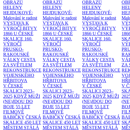
OBRAZŮ
OBRAZŮ
OBRAZŮ
OB
HELENY
HELENY
HELENY
HE
HEJDUKOVÉ:
HEJDUKOVÉ:
HEJDUKOVÉ:
HE
Malování je radost
Malování je radost
Malování je radost
Malo
VÝSTAVA K
VÝSTAVA K
VÝSTAVA K
VÝ
VÝROČÍ BITVY
VÝROČÍ BITVY
VÝROČÍ BITVY
VÝ
1866 U ČESKÉ
1866 U ČESKÉ
1866 U ČESKÉ
186
SKALICE
160.
SKALICE
160.
SKALICE
160.
SK
VÝROČÍ
VÝROČÍ
VÝROČÍ
VÝ
PRUSKO-
PRUSKO-
PRUSKO-
PR
RAKOUSKÉ
RAKOUSKÉ
RAKOUSKÉ
RA
VÁLKY
CESTA
VÁLKY
CESTA
VÁLKY
CESTA
VÁ
ZA SVĚTLEM
ZA SVĚTLEM
ZA SVĚTLEM
ZA
REKONSTRUKCE
REKONSTRUKCE
REKONSTRUKCE
RE
VOJENSKÉHO
VOJENSKÉHO
VOJENSKÉHO
VO
HŘBITOVA
HŘBITOVA
HŘBITOVA
HŘ
V ČESKÉ
V ČESKÉ
V ČESKÉ
V 
SKALICI 2023–
SKALICI 2023–
SKALICI 2023–
SKA
2025
KDYŽ MUŽI
2025
KDYŽ MUŽI
2025
KDYŽ MUŽI
202
(NE)JDOU DO
(NE)JDOU DO
(NE)JDOU DO
(NE
BOJE
55 LET
BOJE
55 LET
BOJE
55 LET
BO
FILMOVÉ
FILMOVÉ
FILMOVÉ
FI
BABIČKY
ČESKÁ
BABIČKY
ČESKÁ
BABIČKY
ČESKÁ
BA
SKALICE 450 LET
SKALICE 450 LET
SKALICE 450 LET
SKA
MĚSTEM
STÁLÁ
MĚSTEM
STÁLÁ
MĚSTEM
STÁLÁ
MĚ