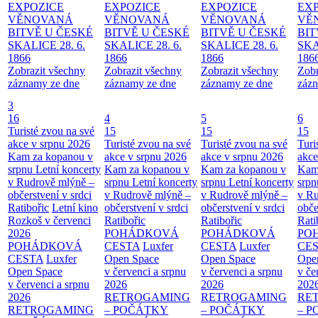
EXPOZICE
EXPOZICE
EXPOZICE
EX
VĚNOVANÁ
VĚNOVANÁ
VĚNOVANÁ
VĚ
BITVĚ U ČESKÉ
BITVĚ U ČESKÉ
BITVĚ U ČESKÉ
BIT
SKALICE 28. 6.
SKALICE 28. 6.
SKALICE 28. 6.
SKA
1866
1866
1866
186
Zobrazit všechny
Zobrazit všechny
Zobrazit všechny
Zobr
záznamy ze dne
záznamy ze dne
záznamy ze dne
zázn
3
16
4
5
6
Turisté zvou na své
15
15
15
akce v srpnu 2026
Turisté zvou na své
Turisté zvou na své
Turi
Kam za kopanou v
akce v srpnu 2026
akce v srpnu 2026
akce
srpnu
Letní koncerty
Kam za kopanou v
Kam za kopanou v
Kam
v Rudrově mlýně –
srpnu
Letní koncerty
srpnu
Letní koncerty
srp
občerstvení v srdci
v Rudrově mlýně –
v Rudrově mlýně –
v Ru
Ratibořic
Letní kino
občerstvení v srdci
občerstvení v srdci
obče
Rozkoš v červenci
Ratibořic
Ratibořic
Rati
2026
POHÁDKOVÁ
POHÁDKOVÁ
PO
POHÁDKOVÁ
CESTA
Luxfer
CESTA
Luxfer
CE
CESTA
Luxfer
Open Space
Open Space
Ope
Open Space
v červenci a srpnu
v červenci a srpnu
v če
v červenci a srpnu
2026
2026
202
2026
RETROGAMING
RETROGAMING
RE
RETROGAMING
– POČÁTKY
– POČÁTKY
– 