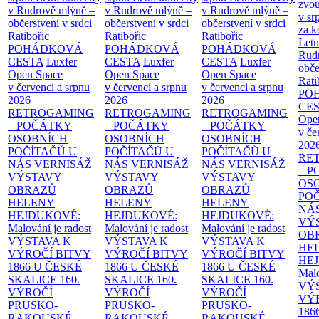
zvou
v Rudrově mlýně –
v Rudrově mlýně –
v Rudrově mlýně –
v sr
občerstvení v srdci
občerstvení v srdci
občerstvení v srdci
za k
Ratibořic
Ratibořic
Ratibořic
Letn
POHÁDKOVÁ
POHÁDKOVÁ
POHÁDKOVÁ
Rud
CESTA
Luxfer
CESTA
Luxfer
CESTA
Luxfer
obče
Open Space
Open Space
Open Space
Rati
v červenci a srpnu
v červenci a srpnu
v červenci a srpnu
PO
2026
2026
2026
CE
RETROGAMING
RETROGAMING
RETROGAMING
Ope
– POČÁTKY
– POČÁTKY
– POČÁTKY
v če
OSOBNÍCH
OSOBNÍCH
OSOBNÍCH
202
POČÍTAČŮ U
POČÍTAČŮ U
POČÍTAČŮ U
RE
NÁS
VERNISÁŽ
NÁS
VERNISÁŽ
NÁS
VERNISÁŽ
– 
VÝSTAVY
VÝSTAVY
VÝSTAVY
OS
OBRAZŮ
OBRAZŮ
OBRAZŮ
PO
HELENY
HELENY
HELENY
NÁ
HEJDUKOVÉ:
HEJDUKOVÉ:
HEJDUKOVÉ:
VÝ
Malování je radost
Malování je radost
Malování je radost
OB
VÝSTAVA K
VÝSTAVA K
VÝSTAVA K
HE
VÝROČÍ BITVY
VÝROČÍ BITVY
VÝROČÍ BITVY
HE
1866 U ČESKÉ
1866 U ČESKÉ
1866 U ČESKÉ
Malo
SKALICE
160.
SKALICE
160.
SKALICE
160.
VÝ
VÝROČÍ
VÝROČÍ
VÝROČÍ
VÝ
PRUSKO-
PRUSKO-
PRUSKO-
186
RAKOUSKÉ
RAKOUSKÉ
RAKOUSKÉ