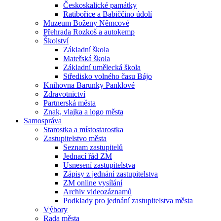
Českoskalické památky
Ratibořice a Babiččino údolí
Muzeum Boženy Němcové
Přehrada Rozkoš a autokemp
Školství
Základní škola
Mateřská škola
Základní umělecká škola
Středisko volného času Bájo
Knihovna Barunky Panklové
Zdravotnictví
Partnerská města
Znak, vlajka a logo města
Samospráva
Starostka a místostarostka
Zastupitelstvo města
Seznam zastupitelů
Jednací řád ZM
Usnesení zastupitelstva
Zápisy z jednání zastupitelstva
ZM online vysílání
Archiv videozáznamů
Podklady pro jednání zastupitelstva města
Výbory
Rada města