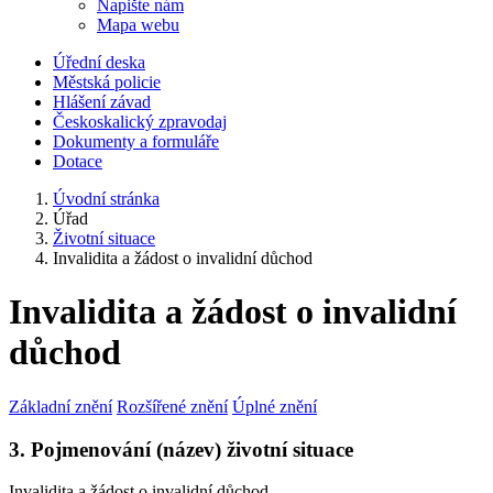
Napište nám
Mapa webu
Úřední deska
Městská policie
Hlášení závad
Českoskalický zpravodaj
Dokumenty a formuláře
Dotace
Úvodní stránka
Úřad
Životní situace
Invalidita a žádost o invalidní důchod
Invalidita a žádost o invalidní
důchod
Základní znění
Rozšířené znění
Úplné znění
3. Pojmenování (název) životní situace
Invalidita a žádost o invalidní důchod