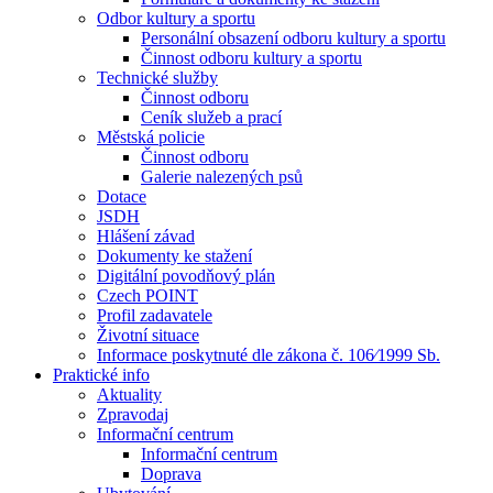
Odbor kultury a sportu
Personální obsazení odboru kultury a sportu
Činnost odboru kultury a sportu
Technické služby
Činnost odboru
Ceník služeb a prací
Městská policie
Činnost odboru
Galerie nalezených psů
Dotace
JSDH
Hlášení závad
Dokumenty ke stažení
Digitální povodňový plán
Czech POINT
Profil zadavatele
Životní situace
Informace poskytnuté dle zákona č. 106⁄1999 Sb.
Praktické info
Aktuality
Zpravodaj
Informační centrum
Informační centrum
Doprava