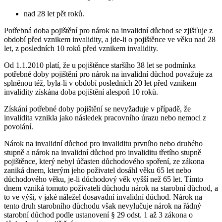
nad 28 let pět roků.
Potřebná doba pojištění pro nárok na invalidní důchod se zjišťuje z
období před vznikem invalidity, a jde-li o pojištěnce ve věku nad 28
let, z posledních 10 roků před vznikem invalidity.
Od 1.1.2010 platí, že u pojištěnce staršího 38 let se podmínka
potřebné doby pojištění pro nárok na invalidní důchod považuje za
splněnou též, byla-li v období posledních 20 let před vznikem
invalidity získána doba pojištění alespoň 10 roků.
Získání potřebné doby pojištění se nevyžaduje v případě, že
invalidita vznikla jako následek pracovního úrazu nebo nemoci z
povolání.
Nárok na invalidní důchod pro invaliditu prvního nebo druhého
stupně a nárok na invalidní důchod pro invaliditu třetího stupně
pojištěnce, který nebyl účasten důchodového spoření, ze zákona
zaniká dnem, kterým jeho poživatel dosáhl věku 65 let nebo
důchodového věku, je-li důchodový věk vyšší než 65 let. Tímto
dnem vzniká tomuto poživateli důchodu nárok na starobní důchod, a
to ve výši, v jaké náležel dosavadní invalidní důchod. Nárok na
tento druh starobního důchodu však nevylučuje nárok na řádný
starobní důchod podle ustanovení § 29 odst. 1 až 3 zákona o