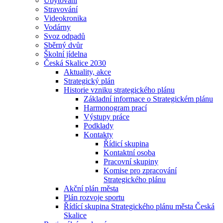
Ubytování
Stravování
Videokronika
Vodárny
Svoz odpadů
Sběrný dvůr
Školní jídelna
Česká Skalice 2030
Aktuality, akce
Strategický plán
Historie vzniku strategického plánu
Základní informace o Strategickém plánu
Harmonogram prací
Výstupy práce
Podklady
Kontakty
Řídicí skupina
Kontaktní osoba
Pracovní skupiny
Komise pro zpracování
Strategického plánu
Akční plán města
Plán rozvoje sportu
Řídící skupina Strategického plánu města Česká
Skalice