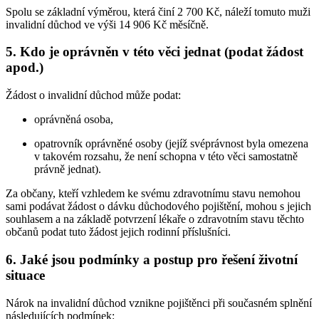
Spolu se základní výměrou, která činí 2 700 Kč, náleží tomuto muži
invalidní důchod ve výši 14 906 Kč měsíčně.
5. Kdo je oprávněn v této věci jednat (podat žádost
apod.)
Žádost o invalidní důchod může podat:
oprávněná osoba,
opatrovník oprávněné osoby (jejíž svéprávnost byla omezena
v takovém rozsahu, že není schopna v této věci samostatně
právně jednat).
Za občany, kteří vzhledem ke svému zdravotnímu stavu nemohou
sami podávat žádost o dávku důchodového pojištění, mohou s jejich
souhlasem a na základě potvrzení lékaře o zdravotním stavu těchto
občanů podat tuto žádost jejich rodinní příslušníci.
6. Jaké jsou podmínky a postup pro řešení životní
situace
Nárok na invalidní důchod vznikne pojištěnci při současném splnění
následujících podmínek: