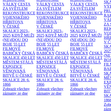
SK
VÁLKY
CESTA
VÁLKY
CESTA
VÁLKY
CESTA
VÝ
ZA SVĚTLEM
ZA SVĚTLEM
ZA SVĚTLEM
PR
REKONSTRUKCE
REKONSTRUKCE
REKONSTRUKCE
RA
VOJENSKÉHO
VOJENSKÉHO
VOJENSKÉHO
VÁ
HŘBITOVA
HŘBITOVA
HŘBITOVA
ZA
V ČESKÉ
V ČESKÉ
V ČESKÉ
RE
SKALICI 2023–
SKALICI 2023–
SKALICI 2023–
VO
2025
KDYŽ MUŽI
2025
KDYŽ MUŽI
2025
KDYŽ MUŽI
HŘ
(NE)JDOU DO
(NE)JDOU DO
(NE)JDOU DO
V 
BOJE
55 LET
BOJE
55 LET
BOJE
55 LET
SKA
FILMOVÉ
FILMOVÉ
FILMOVÉ
202
BABIČKY
ČESKÁ
BABIČKY
ČESKÁ
BABIČKY
ČESKÁ
(NE
SKALICE 450 LET
SKALICE 450 LET
SKALICE 450 LET
BO
MĚSTEM
STÁLÁ
MĚSTEM
STÁLÁ
MĚSTEM
STÁLÁ
FI
EXPOZICE
EXPOZICE
EXPOZICE
BA
VĚNOVANÁ
VĚNOVANÁ
VĚNOVANÁ
SKA
BITVĚ U ČESKÉ
BITVĚ U ČESKÉ
BITVĚ U ČESKÉ
MĚ
SKALICE 28. 6.
SKALICE 28. 6.
SKALICE 28. 6.
EX
1866
1866
1866
VĚ
Zobrazit všechny
Zobrazit všechny
Zobrazit všechny
BIT
záznamy ze dne
záznamy ze dne
záznamy ze dne
SKA
186
Zobr
zázn