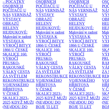
– POČÁTKY
OSOBNÍCH
OSOBNÍCH
OS
OSOBNÍCH
POČÍTAČŮ U
POČÍTAČŮ U
PO
POČÍTAČŮ U
NÁS
VERNISÁŽ
NÁS
VERNISÁŽ
NÁ
NÁS
VERNISÁŽ
VÝSTAVY
VÝSTAVY
VÝ
VÝSTAVY
OBRAZŮ
OBRAZŮ
OB
OBRAZŮ
HELENY
HELENY
HE
HELENY
HEJDUKOVÉ:
HEJDUKOVÉ:
HE
HEJDUKOVÉ:
Malování je radost
Malování je radost
Malo
Malování je radost
VÝSTAVA K
VÝSTAVA K
VÝ
VÝSTAVA K
VÝROČÍ BITVY
VÝROČÍ BITVY
VÝ
VÝROČÍ BITVY
1866 U ČESKÉ
1866 U ČESKÉ
186
1866 U ČESKÉ
SKALICE
160.
SKALICE
160.
SK
SKALICE
160.
VÝROČÍ
VÝROČÍ
VÝ
VÝROČÍ
PRUSKO-
PRUSKO-
PR
PRUSKO-
RAKOUSKÉ
RAKOUSKÉ
RA
RAKOUSKÉ
VÁLKY
CESTA
VÁLKY
CESTA
VÁ
VÁLKY
CESTA
ZA SVĚTLEM
ZA SVĚTLEM
ZA
ZA SVĚTLEM
REKONSTRUKCE
REKONSTRUKCE
RE
REKONSTRUKCE
VOJENSKÉHO
VOJENSKÉHO
VO
VOJENSKÉHO
HŘBITOVA
HŘBITOVA
HŘ
HŘBITOVA
V ČESKÉ
V ČESKÉ
V 
V ČESKÉ
SKALICI 2023–
SKALICI 2023–
SKA
SKALICI 2023–
2025
KDYŽ MUŽI
2025
KDYŽ MUŽI
202
2025
KDYŽ MUŽI
(NE)JDOU DO
(NE)JDOU DO
(NE
(NE)JDOU DO
BOJE
55 LET
BOJE
55 LET
BO