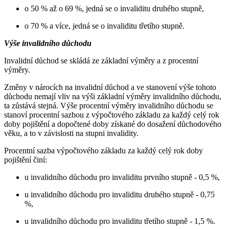
o 50 % až o 69 %, jedná se o invaliditu druhého stupně,
o 70 % a více, jedná se o invaliditu třetího stupně.
Výše invalidního důchodu
Invalidní důchod se skládá ze základní výměry a z procentní
výměry.
Změny v nárocích na invalidní důchod a ve stanovení výše tohoto
důchodu nemají vliv na výši základní výměry invalidního důchodu,
ta zůstává stejná. Výše procentní výměry invalidního důchodu se
stanoví procentní sazbou z výpočtového základu za každý celý rok
doby pojištění a dopočtené doby získané do dosažení důchodového
věku, a to v závislosti na stupni invalidity.
Procentní sazba výpočtového základu za každý celý rok doby
pojištění činí:
u invalidního důchodu pro invaliditu prvního stupně - 0,5 %,
u invalidního důchodu pro invaliditu druhého stupně - 0,75
%,
u invalidního důchodu pro invaliditu třetího stupně - 1,5 %.