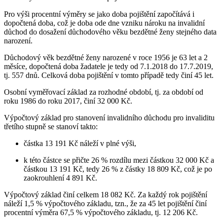
Pro výši procentní výměry se jako doba pojištění započítává i
dopočtená doba, což je doba ode dne vzniku nároku na invalidní
důchod do dosažení důchodového věku bezdětné ženy stejného data
narození.
Důchodový věk bezdětné ženy narozené v roce 1956 je 63 let a 2
měsíce, dopočtená doba žadatele je tedy od 7.1.2018 do 17.7.2019,
tj. 557 dnů. Celková doba pojištění v tomto případě tedy činí 45 let.
Osobní vyměřovací základ za rozhodné období, tj. za období od
roku 1986 do roku 2017, činí 32 000 Kč.
Výpočtový základ pro stanovení invalidního důchodu pro invaliditu
třetího stupně se stanoví takto:
částka 13 191 Kč náleží v plné výši,
k této částce se přičte 26 % rozdílu mezi částkou 32 000 Kč a
částkou 13 191 Kč, tedy 26 % z částky 18 809 Kč, což je po
zaokrouhlení 4 891 Kč.
Výpočtový základ činí celkem 18 082 Kč. Za každý rok pojištění
náleží 1,5 % výpočtového základu, tzn., že za 45 let pojištění činí
procentní výměra 67,5 % výpočtového základu, tj. 12 206 Kč.