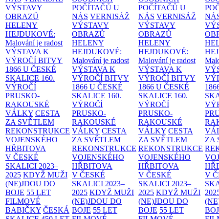
VÝSTAVY
POČÍTAČŮ U
POČÍTAČŮ U
PO
OBRAZŮ
NÁS
VERNISÁŽ
NÁS
VERNISÁŽ
NÁ
HELENY
VÝSTAVY
VÝSTAVY
VÝ
HEJDUKOVÉ:
OBRAZŮ
OBRAZŮ
OB
Malování je radost
HELENY
HELENY
HE
VÝSTAVA K
HEJDUKOVÉ:
HEJDUKOVÉ:
HE
VÝROČÍ BITVY
Malování je radost
Malování je radost
Malo
1866 U ČESKÉ
VÝSTAVA K
VÝSTAVA K
VÝ
SKALICE
160.
VÝROČÍ BITVY
VÝROČÍ BITVY
VÝ
VÝROČÍ
1866 U ČESKÉ
1866 U ČESKÉ
186
PRUSKO-
SKALICE
160.
SKALICE
160.
SK
RAKOUSKÉ
VÝROČÍ
VÝROČÍ
VÝ
VÁLKY
CESTA
PRUSKO-
PRUSKO-
PR
ZA SVĚTLEM
RAKOUSKÉ
RAKOUSKÉ
RA
REKONSTRUKCE
VÁLKY
CESTA
VÁLKY
CESTA
VÁ
VOJENSKÉHO
ZA SVĚTLEM
ZA SVĚTLEM
ZA
HŘBITOVA
REKONSTRUKCE
REKONSTRUKCE
RE
V ČESKÉ
VOJENSKÉHO
VOJENSKÉHO
VO
SKALICI 2023–
HŘBITOVA
HŘBITOVA
HŘ
2025
KDYŽ MUŽI
V ČESKÉ
V ČESKÉ
V 
(NE)JDOU DO
SKALICI 2023–
SKALICI 2023–
SKA
BOJE
55 LET
2025
KDYŽ MUŽI
2025
KDYŽ MUŽI
202
FILMOVÉ
(NE)JDOU DO
(NE)JDOU DO
(NE
BABIČKY
ČESKÁ
BOJE
55 LET
BOJE
55 LET
BO
SKALICE 450 LET
FILMOVÉ
FILMOVÉ
FI