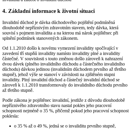
4. Základní informace k životní situaci
Invalidní důchod je dávka důchodového pojištění podmíněná
dlouhodobě nepříznivým zdravotním stavem, tedy dávka, která
souvisí s pojmem invalidita a na kterou má nárok pojištěnec při
splnění podmínek stanovených zákonem.
Od 1.1.2010 došlo k novému vymezení invalidity spočívající v
zavedení tří stupňů invalidity namísto invalidity plné a invalidity
částečné. V souvislosti s touto změnou došlo zároveň k nahrazení
dvou dávek (plného invalidního důchodu a částečného invalidního
důchodu) dávkou jedinou (invalidním důchodem prvního až třetího
stupně), jehož výše se stanoví v závislosti na zjištěném stupni
invalidity. Plný invalidní důchod a částečný invalidní důchod se
zároveň k 1.1.2010 transformovaly do invalidního důchodu prvního
až třetího stupně.
Podle zákona je pojištěnec invalidní, jestliže z důvodu dlouhodobě
nepříznivého zdravotního stavu nastal pokles jeho pracovní
schopnosti nejméně o 35 %, přičemž pokud jeho pracovní schopnost
poklesla:
o 35 % až o 49 %, jedná se o invaliditu prvního stupně,