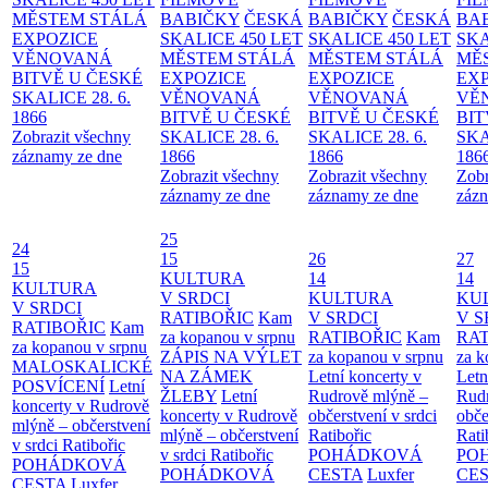
MĚSTEM
STÁLÁ
BABIČKY
ČESKÁ
BABIČKY
ČESKÁ
BA
EXPOZICE
SKALICE 450 LET
SKALICE 450 LET
SKA
VĚNOVANÁ
MĚSTEM
STÁLÁ
MĚSTEM
STÁLÁ
MĚ
BITVĚ U ČESKÉ
EXPOZICE
EXPOZICE
EX
SKALICE 28. 6.
VĚNOVANÁ
VĚNOVANÁ
VĚ
1866
BITVĚ U ČESKÉ
BITVĚ U ČESKÉ
BIT
Zobrazit všechny
SKALICE 28. 6.
SKALICE 28. 6.
SKA
záznamy ze dne
1866
1866
186
Zobrazit všechny
Zobrazit všechny
Zobr
záznamy ze dne
záznamy ze dne
zázn
25
24
15
26
27
15
KULTURA
14
14
KULTURA
V SRDCI
KULTURA
KU
V SRDCI
RATIBOŘIC
Kam
V SRDCI
V S
RATIBOŘIC
Kam
za kopanou v srpnu
RATIBOŘIC
Kam
RAT
za kopanou v srpnu
ZÁPIS NA VÝLET
za kopanou v srpnu
za k
MALOSKALICKÉ
NA ZÁMEK
Letní koncerty v
Letn
POSVÍCENÍ
Letní
ŽLEBY
Letní
Rudrově mlýně –
Rud
koncerty v Rudrově
koncerty v Rudrově
občerstvení v srdci
obče
mlýně – občerstvení
mlýně – občerstvení
Ratibořic
Rati
v srdci Ratibořic
v srdci Ratibořic
POHÁDKOVÁ
PO
POHÁDKOVÁ
POHÁDKOVÁ
CESTA
Luxfer
CE
CESTA
Luxfer