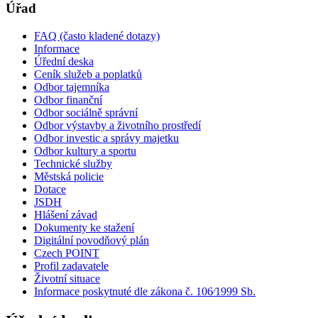
Úřad
FAQ (často kladené dotazy)
Informace
Úřední deska
Ceník služeb a poplatků
Odbor tajemníka
Odbor finanční
Odbor sociálně správní
Odbor výstavby a životního prostředí
Odbor investic a správy majetku
Odbor kultury a sportu
Technické služby
Městská policie
Dotace
JSDH
Hlášení závad
Dokumenty ke stažení
Digitální povodňový plán
Czech POINT
Profil zadavatele
Životní situace
Informace poskytnuté dle zákona č. 106⁄1999 Sb.