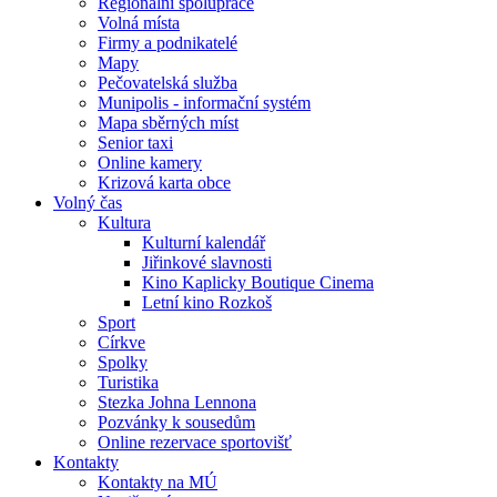
Regionální spolupráce
Volná místa
Firmy a podnikatelé
Mapy
Pečovatelská služba
Munipolis - informační systém
Mapa sběrných míst
Senior taxi
Online kamery
Krizová karta obce
Volný čas
Kultura
Kulturní kalendář
Jiřinkové slavnosti
Kino Kaplicky Boutique Cinema
Letní kino Rozkoš
Sport
Církve
Spolky
Turistika
Stezka Johna Lennona
Pozvánky k sousedům
Online rezervace sportovišť
Kontakty
Kontakty na MÚ