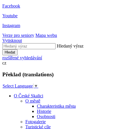
Facebook
Youtube
Instagram
Verze pro seniory
Mapa webu
Vytisknout
Hledaný výraz
Hledat
rozšířené vyhledávání
cz
Překlad (translations)
Select Language
▼
O České Skalici
O městě
Charakteristika města
Historie
Osobnosti
Fotogalerie
Turistické cíle