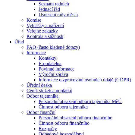
Seznam radních
Jednací řád
Usnesení rady města
Komise
Vyhlášky a nařízení
Veřejné zakázky
Kontrola a stížnosti
Úřad
FAQ (často kladené dotazy)
Informace
Kontakty
E-podatelna
Povinné informace
Výroční zpráva
Informace o zpracování osobních údajů (GDPR)
Úřední deska
Ceník služeb a poplatků
Odbor tajemníka
Personální obsazení odboru tajemníka MěÚ
Činnost odboru tajemníka
Odbor finanční
Personální obsazení odboru finančního
Činnost odboru finančního
Rozpočty
Odpadové hospodářství