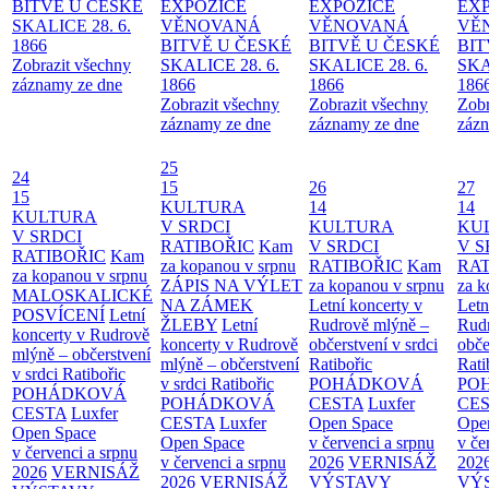
BITVĚ U ČESKÉ
EXPOZICE
EXPOZICE
EX
SKALICE 28. 6.
VĚNOVANÁ
VĚNOVANÁ
VĚ
1866
BITVĚ U ČESKÉ
BITVĚ U ČESKÉ
BIT
Zobrazit všechny
SKALICE 28. 6.
SKALICE 28. 6.
SKA
záznamy ze dne
1866
1866
186
Zobrazit všechny
Zobrazit všechny
Zobr
záznamy ze dne
záznamy ze dne
zázn
25
24
15
26
27
15
KULTURA
14
14
KULTURA
V SRDCI
KULTURA
KU
V SRDCI
RATIBOŘIC
Kam
V SRDCI
V S
RATIBOŘIC
Kam
za kopanou v srpnu
RATIBOŘIC
Kam
RAT
za kopanou v srpnu
ZÁPIS NA VÝLET
za kopanou v srpnu
za k
MALOSKALICKÉ
NA ZÁMEK
Letní koncerty v
Letn
POSVÍCENÍ
Letní
ŽLEBY
Letní
Rudrově mlýně –
Rud
koncerty v Rudrově
koncerty v Rudrově
občerstvení v srdci
obče
mlýně – občerstvení
mlýně – občerstvení
Ratibořic
Rati
v srdci Ratibořic
v srdci Ratibořic
POHÁDKOVÁ
PO
POHÁDKOVÁ
POHÁDKOVÁ
CESTA
Luxfer
CE
CESTA
Luxfer
CESTA
Luxfer
Open Space
Ope
Open Space
Open Space
v červenci a srpnu
v če
v červenci a srpnu
v červenci a srpnu
2026
VERNISÁŽ
202
2026
VERNISÁŽ
2026
VERNISÁŽ
VÝSTAVY
VÝ