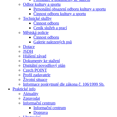
Odbor kultury a sportu
Personální obsazení odboru kultury a sportu
Činnost odboru kultury a sportu
Technické služby
Činnost odboru
Ceník služeb a prací
Městská policie
Činnost odboru
Galerie nalezených psů
Dotace
JSDH
Hlášení závad
Dokumenty ke stažení
Digitální povodňový plán
Czech POINT
Profil zadavatele
Životní situace
Informace poskytnuté dle zákona č. 106⁄1999 Sb.
Praktické info
Aktuality
Zpravodaj
Informační centrum
Informační centrum
Doprava