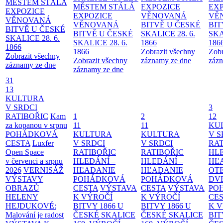
MĚSTEM
STÁLÁ
MĚSTEM
STÁLÁ
EXPOZICE
EX
EXPOZICE
EXPOZICE
VĚNOVANÁ
VĚ
VĚNOVANÁ
VĚNOVANÁ
BITVĚ U ČESKÉ
BIT
BITVĚ U ČESKÉ
BITVĚ U ČESKÉ
SKALICE 28. 6.
SKA
SKALICE 28. 6.
SKALICE 28. 6.
1866
186
1866
1866
Zobrazit všechny
Zobr
Zobrazit všechny
Zobrazit všechny
záznamy ze dne
zázn
záznamy ze dne
záznamy ze dne
31
13
KULTURA
V SRDCI
3
RATIBOŘIC
Kam
1
2
12
za kopanou v srpnu
11
11
KU
POHÁDKOVÁ
KULTURA
KULTURA
V S
CESTA
Luxfer
V SRDCI
V SRDCI
RAT
Open Space
RATIBOŘIC
RATIBOŘIC
HLE
v červenci a srpnu
HLEDÁNÍ –
HLEDÁNÍ –
HĽ
2026
VERNISÁŽ
HĽADANIE
HĽADANIE
OT
VÝSTAVY
POHÁDKOVÁ
POHÁDKOVÁ
DV
OBRAZŮ
CESTA
VÝSTAVA
CESTA
VÝSTAVA
PO
HELENY
K VÝROČÍ
K VÝROČÍ
CE
HEJDUKOVÉ:
BITVY 1866 U
BITVY 1866 U
K 
Malování je radost
ČESKÉ SKALICE
ČESKÉ SKALICE
BIT