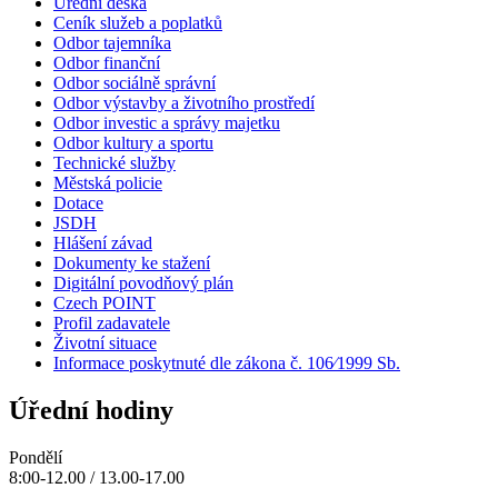
Úřední deska
Ceník služeb a poplatků
Odbor tajemníka
Odbor finanční
Odbor sociálně správní
Odbor výstavby a životního prostředí
Odbor investic a správy majetku
Odbor kultury a sportu
Technické služby
Městská policie
Dotace
JSDH
Hlášení závad
Dokumenty ke stažení
Digitální povodňový plán
Czech POINT
Profil zadavatele
Životní situace
Informace poskytnuté dle zákona č. 106⁄1999 Sb.
Úřední hodiny
Pondělí
8:00-12.00 / 13.00-17.00