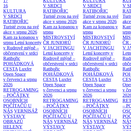
17
KULTURA
KULTURA
KU
16
V SRDCI
V SRDCI
V S
KULTURA
RATIBOŘIC
RATIBOŘIC
RAT
V SRDCI
Turisté zvou na své
Turisté zvou na své
Turi
RATIBOŘIC
akce v srpnu 2026
akce v srpnu 2026
akce
Turisté zvou na své
Kam za kopanou v
Kam za kopanou v
Kam
akce v srpnu 2026
srpnu
srpnu
srpn
Kam za kopanou v
MISTROVSTVÍ
MISTROVSTVÍ
MI
srpnu
Letní koncerty
ČR JUNIORŮ
ČR JUNIORŮ
ČR 
v Rudrově mlýně –
V JACHTINGU
V JACHTINGU
V 
občerstvení v srdci
Letní koncerty v
Letní koncerty v
Letn
Ratibořic
Rudrově mlýně –
Rudrově mlýně –
Rud
POHÁDKOVÁ
občerstvení v srdci
občerstvení v srdci
obče
CESTA
Luxfer
Ratibořic
Ratibořic
Rati
Open Space
POHÁDKOVÁ
POHÁDKOVÁ
PO
v červenci a srpnu
CESTA
Luxfer
CESTA
Luxfer
CE
2026
Open Space
Open Space
Ope
RETROGAMING
v červenci a srpnu
v červenci a srpnu
v če
– POČÁTKY
2026
2026
202
OSOBNÍCH
RETROGAMING
RETROGAMING
RE
POČÍTAČŮ U
– POČÁTKY
– POČÁTKY
– 
NÁS
VERNISÁŽ
OSOBNÍCH
OSOBNÍCH
OS
VÝSTAVY
POČÍTAČŮ U
POČÍTAČŮ U
PO
OBRAZŮ
NÁS
VERNISÁŽ
NÁS
VERNISÁŽ
NÁ
HELENY
VÝSTAVY
VÝSTAVY
VÝ