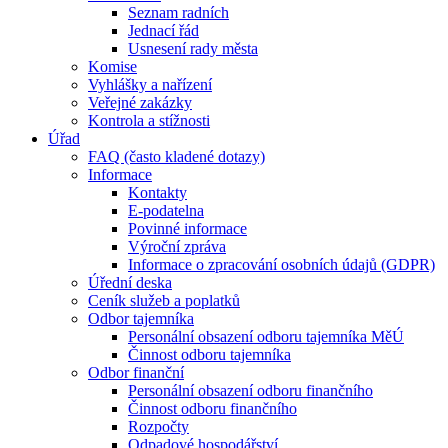
Seznam radních
Jednací řád
Usnesení rady města
Komise
Vyhlášky a nařízení
Veřejné zakázky
Kontrola a stížnosti
Úřad
FAQ (často kladené dotazy)
Informace
Kontakty
E-podatelna
Povinné informace
Výroční zpráva
Informace o zpracování osobních údajů (GDPR)
Úřední deska
Ceník služeb a poplatků
Odbor tajemníka
Personální obsazení odboru tajemníka MěÚ
Činnost odboru tajemníka
Odbor finanční
Personální obsazení odboru finančního
Činnost odboru finančního
Rozpočty
Odpadové hospodářství