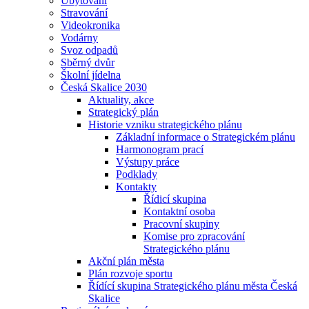
Ubytování
Stravování
Videokronika
Vodárny
Svoz odpadů
Sběrný dvůr
Školní jídelna
Česká Skalice 2030
Aktuality, akce
Strategický plán
Historie vzniku strategického plánu
Základní informace o Strategickém plánu
Harmonogram prací
Výstupy práce
Podklady
Kontakty
Řídicí skupina
Kontaktní osoba
Pracovní skupiny
Komise pro zpracování
Strategického plánu
Akční plán města
Plán rozvoje sportu
Řídící skupina Strategického plánu města Česká
Skalice