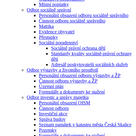
Místní poplatky
Odbor sociálně správní
Personální obsazení odboru sociálně správního
Činnost odboru sociálně správního
Matrika
Evidence obyvatel
Přestupky
Sociální poradenství
Sociálně právní ochrana dětí
Standardy kvality sociálně-právní ochrany
dětí
Adresář poskytovatelů sociálních služeb
Odbor výstavby a životního prostředí
Personální obsazení odboru výstavby a ŽP
Činnost odboru výstavby a ŽP
Územní plán
Formuláře a dokumenty ke stažení
Odbor investic a správy majetku
Personální obsazení OISM
Činnost odboru
Investiční akce
Správa budov
Seznam památek v katastru města Česká Skalice
Pozemky
Formuláře a dokumenty ke stažení