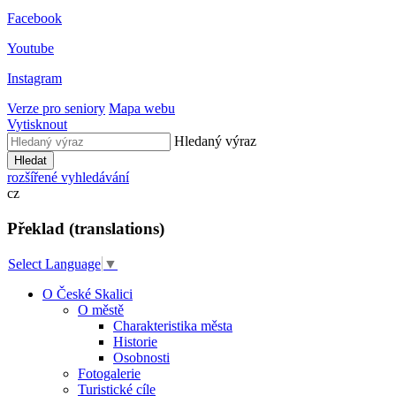
Facebook
Youtube
Instagram
Verze pro seniory
Mapa webu
Vytisknout
Hledaný výraz
Hledat
rozšířené vyhledávání
cz
Překlad (translations)
Select Language
▼
O České Skalici
O městě
Charakteristika města
Historie
Osobnosti
Fotogalerie
Turistické cíle