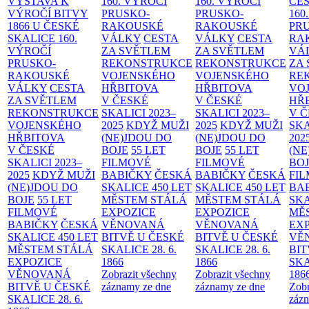
VÝSTAVA K
160. VÝROČÍ
160. VÝROČÍ
ČES
VÝROČÍ BITVY
PRUSKO-
PRUSKO-
160
1866 U ČESKÉ
RAKOUSKÉ
RAKOUSKÉ
PR
SKALICE
160.
VÁLKY
CESTA
VÁLKY
CESTA
RA
VÝROČÍ
ZA SVĚTLEM
ZA SVĚTLEM
VÁ
PRUSKO-
REKONSTRUKCE
REKONSTRUKCE
ZA
RAKOUSKÉ
VOJENSKÉHO
VOJENSKÉHO
RE
VÁLKY
CESTA
HŘBITOVA
HŘBITOVA
VO
ZA SVĚTLEM
V ČESKÉ
V ČESKÉ
HŘ
REKONSTRUKCE
SKALICI 2023–
SKALICI 2023–
V 
VOJENSKÉHO
2025
KDYŽ MUŽI
2025
KDYŽ MUŽI
SKA
HŘBITOVA
(NE)JDOU DO
(NE)JDOU DO
202
V ČESKÉ
BOJE
55 LET
BOJE
55 LET
(NE
SKALICI 2023–
FILMOVÉ
FILMOVÉ
BO
2025
KDYŽ MUŽI
BABIČKY
ČESKÁ
BABIČKY
ČESKÁ
FI
(NE)JDOU DO
SKALICE 450 LET
SKALICE 450 LET
BA
BOJE
55 LET
MĚSTEM
STÁLÁ
MĚSTEM
STÁLÁ
SKA
FILMOVÉ
EXPOZICE
EXPOZICE
MĚ
BABIČKY
ČESKÁ
VĚNOVANÁ
VĚNOVANÁ
EX
SKALICE 450 LET
BITVĚ U ČESKÉ
BITVĚ U ČESKÉ
VĚ
MĚSTEM
STÁLÁ
SKALICE 28. 6.
SKALICE 28. 6.
BIT
EXPOZICE
1866
1866
SKA
VĚNOVANÁ
Zobrazit všechny
Zobrazit všechny
186
BITVĚ U ČESKÉ
záznamy ze dne
záznamy ze dne
Zobr
SKALICE 28. 6.
zázn