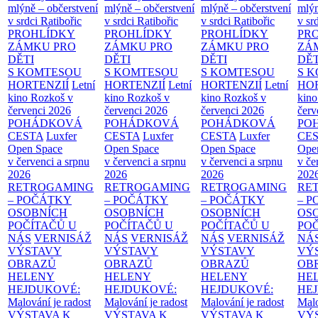
mlýně – občerstvení
mlýně – občerstvení
mlýně – občerstvení
mlýn
v srdci Ratibořic
v srdci Ratibořic
v srdci Ratibořic
v sr
PROHLÍDKY
PROHLÍDKY
PROHLÍDKY
PR
ZÁMKU PRO
ZÁMKU PRO
ZÁMKU PRO
ZÁ
DĚTI
DĚTI
DĚTI
DĚT
S KOMTESOU
S KOMTESOU
S KOMTESOU
S 
HORTENZIÍ
Letní
HORTENZIÍ
Letní
HORTENZIÍ
Letní
HOR
kino Rozkoš v
kino Rozkoš v
kino Rozkoš v
kino
červenci 2026
červenci 2026
červenci 2026
červ
POHÁDKOVÁ
POHÁDKOVÁ
POHÁDKOVÁ
PO
CESTA
Luxfer
CESTA
Luxfer
CESTA
Luxfer
CE
Open Space
Open Space
Open Space
Ope
v červenci a srpnu
v červenci a srpnu
v červenci a srpnu
v če
2026
2026
2026
202
RETROGAMING
RETROGAMING
RETROGAMING
RE
– POČÁTKY
– POČÁTKY
– POČÁTKY
– 
OSOBNÍCH
OSOBNÍCH
OSOBNÍCH
OS
POČÍTAČŮ U
POČÍTAČŮ U
POČÍTAČŮ U
PO
NÁS
VERNISÁŽ
NÁS
VERNISÁŽ
NÁS
VERNISÁŽ
NÁ
VÝSTAVY
VÝSTAVY
VÝSTAVY
VÝ
OBRAZŮ
OBRAZŮ
OBRAZŮ
OB
HELENY
HELENY
HELENY
HE
HEJDUKOVÉ:
HEJDUKOVÉ:
HEJDUKOVÉ:
HE
Malování je radost
Malování je radost
Malování je radost
Malo
VÝSTAVA K
VÝSTAVA K
VÝSTAVA K
VÝ