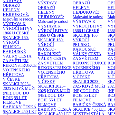
VÝSTAVY
VÝSTAVY
OBRAZŮ
OB
OBRAZŮ
OBRAZŮ
HELENY
HE
HELENY
HELENY
HEJDUKOVÉ:
HE
HEJDUKOVÉ:
HEJDUKOVÉ:
Malování je radost
Malo
Malování je radost
Malování je radost
VÝSTAVA K
VÝ
VÝSTAVA K
VÝSTAVA K
VÝROČÍ BITVY
VÝ
VÝROČÍ BITVY
VÝROČÍ BITVY
1866 U ČESKÉ
186
1866 U ČESKÉ
1866 U ČESKÉ
SKALICE
160.
SK
SKALICE
160.
SKALICE
160.
VÝROČÍ
VÝ
VÝROČÍ
VÝROČÍ
PRUSKO-
PR
PRUSKO-
PRUSKO-
RAKOUSKÉ
RA
RAKOUSKÉ
RAKOUSKÉ
VÁLKY
CESTA
VÁ
VÁLKY
CESTA
VÁLKY
CESTA
ZA SVĚTLEM
ZA
ZA SVĚTLEM
ZA SVĚTLEM
REKONSTRUKCE
RE
REKONSTRUKCE
REKONSTRUKCE
VOJENSKÉHO
VO
VOJENSKÉHO
VOJENSKÉHO
HŘBITOVA
HŘ
HŘBITOVA
HŘBITOVA
V ČESKÉ
V 
V ČESKÉ
V ČESKÉ
SKALICI 2023–
SKA
SKALICI 2023–
SKALICI 2023–
2025
KDYŽ MUŽI
202
2025
KDYŽ MUŽI
2025
KDYŽ MUŽI
(NE)JDOU DO
(NE
(NE)JDOU DO
(NE)JDOU DO
BOJE
55 LET
BO
BOJE
55 LET
BOJE
55 LET
FILMOVÉ
FI
FILMOVÉ
FILMOVÉ
BABIČKY
ČESKÁ
BA
BABIČKY
ČESKÁ
BABIČKY
ČESKÁ
SKALICE 450 LET
SKA
SKALICE 450 LET
SKALICE 450 LET
MĚSTEM
STÁLÁ
MĚ