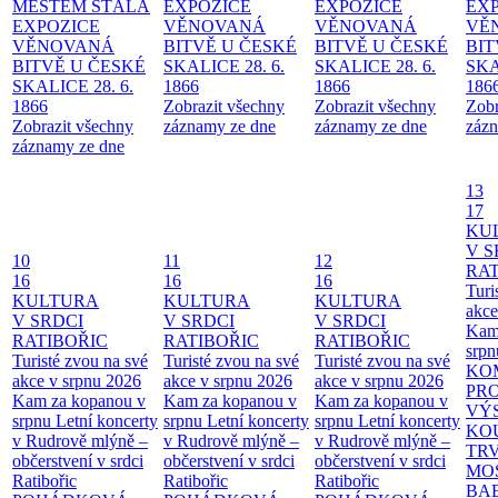
MĚSTEM
STÁLÁ
EXPOZICE
EXPOZICE
EX
EXPOZICE
VĚNOVANÁ
VĚNOVANÁ
VĚ
VĚNOVANÁ
BITVĚ U ČESKÉ
BITVĚ U ČESKÉ
BIT
BITVĚ U ČESKÉ
SKALICE 28. 6.
SKALICE 28. 6.
SKA
SKALICE 28. 6.
1866
1866
186
1866
Zobrazit všechny
Zobrazit všechny
Zobr
Zobrazit všechny
záznamy ze dne
záznamy ze dne
zázn
záznamy ze dne
13
17
KU
V S
10
11
12
RAT
16
16
16
Turi
KULTURA
KULTURA
KULTURA
akce
V SRDCI
V SRDCI
V SRDCI
Kam
RATIBOŘIC
RATIBOŘIC
RATIBOŘIC
srpn
Turisté zvou na své
Turisté zvou na své
Turisté zvou na své
KO
akce v srpnu 2026
akce v srpnu 2026
akce v srpnu 2026
PR
Kam za kopanou v
Kam za kopanou v
Kam za kopanou v
VÝ
srpnu
Letní koncerty
srpnu
Letní koncerty
srpnu
Letní koncerty
KO
v Rudrově mlýně –
v Rudrově mlýně –
v Rudrově mlýně –
TR
občerstvení v srdci
občerstvení v srdci
občerstvení v srdci
MO
Ratibořic
Ratibořic
Ratibořic
BA