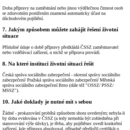
Doba přípravy na zaměstnání nebo jinou výdělečnou činnost osob
se zdravotním postižením znamená automaticky účast na
důchodovém pojištění.
7. Jakým způsobem můžete zahájit řešení životní
situace
Příslušné údaje o době přípravy předkládá ČSSZ zaměstnavatel
nebo vzdělávací zařízení, u nichž se příprava provádí.
8. Na které instituci životní situaci řešit
Česká správa sociálního zabezpečení - okresní správy sociálního
zabezpečení/ Pražská správa sociálního zabezpečení/ Městská
správa sociálního zabezpečení Brno (dále též "OSSZ/ PSSZ/
MSSZ").
10. Jaké doklady je nutné mít s sebou
Žádné - prokazování probíhá způsobem shora uvedeným; nebyla-li
by doba evidována v ČSSZ (a tedy nemohla být zohledněna při
stanovování výše dávky), je třeba, aby pojištěnec uvedl konkrétní
zařízení, kde přípravu absolvoval, případně předložil certifikát o