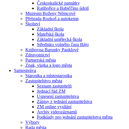
Českoskalické památky
Ratibořice a Babiččino údolí
Muzeum Boženy Němcové
Přehrada Rozkoš a autokemp
Školství
Základní škola
Mateřská škola
Základní umělecká škola
Středisko volného času Bájo
Knihovna Barunky Panklové
Zdravotnictví
Partnerská města
Znak, vlajka a logo města
Samospráva
Starostka a místostarostka
Zastupitelstvo města
Seznam zastupitelů
Jednací řád ZM
Usnesení zastupitelstva
Zápisy z jednání zastupitelstva
ZM online vysílání
Archiv videozáznamů
Podklady pro jednání zastupitelstva města
Výbory
Rada města