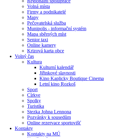
Regionální spolupráce
Volná místa
Firmy a podnikatelé
Mapy
Pečovatelská služba
Munipolis - informační systém
Mapa sběrných míst
Senior taxi
Online kamery
Krizová karta obce
Volný čas
Kultura
Kulturní kalendář
Jiřinkové slavnosti
Kino Kaplicky Boutique Cinema
Letní kino Rozkoš
Sport
Církve
Spolky
Turistika
Stezka Johna Lennona
Pozvánky k sousedům
Online rezervace sportovišť
Kontakty
Kontakty na MÚ