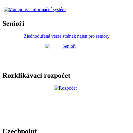
Senioři
Zjednodušená verze stránek nejen pro seniory
Rozklikávací rozpočet
Czechpoint