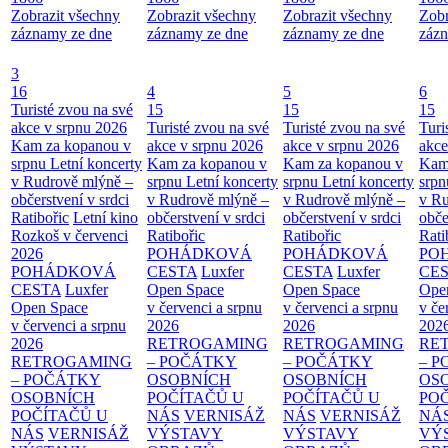
Zobrazit všechny
Zobrazit všechny
Zobrazit všechny
Zobr
záznamy ze dne
záznamy ze dne
záznamy ze dne
zázn
3
16
4
5
6
Turisté zvou na své
15
15
15
akce v srpnu 2026
Turisté zvou na své
Turisté zvou na své
Turi
Kam za kopanou v
akce v srpnu 2026
akce v srpnu 2026
akce
srpnu
Letní koncerty
Kam za kopanou v
Kam za kopanou v
Kam
v Rudrově mlýně –
srpnu
Letní koncerty
srpnu
Letní koncerty
srp
občerstvení v srdci
v Rudrově mlýně –
v Rudrově mlýně –
v Ru
Ratibořic
Letní kino
občerstvení v srdci
občerstvení v srdci
obče
Rozkoš v červenci
Ratibořic
Ratibořic
Rati
2026
POHÁDKOVÁ
POHÁDKOVÁ
PO
POHÁDKOVÁ
CESTA
Luxfer
CESTA
Luxfer
CE
CESTA
Luxfer
Open Space
Open Space
Ope
Open Space
v červenci a srpnu
v červenci a srpnu
v če
v červenci a srpnu
2026
2026
202
2026
RETROGAMING
RETROGAMING
RE
RETROGAMING
– POČÁTKY
– POČÁTKY
– 
– POČÁTKY
OSOBNÍCH
OSOBNÍCH
OS
OSOBNÍCH
POČÍTAČŮ U
POČÍTAČŮ U
PO
POČÍTAČŮ U
NÁS
VERNISÁŽ
NÁS
VERNISÁŽ
NÁ
NÁS
VERNISÁŽ
VÝSTAVY
VÝSTAVY
VÝ