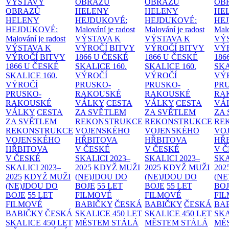
VÝSTAVY
OBRAZŮ
OBRAZŮ
OB
OBRAZŮ
HELENY
HELENY
HE
HELENY
HEJDUKOVÉ:
HEJDUKOVÉ:
HE
HEJDUKOVÉ:
Malování je radost
Malování je radost
Malo
Malování je radost
VÝSTAVA K
VÝSTAVA K
VÝ
VÝSTAVA K
VÝROČÍ BITVY
VÝROČÍ BITVY
VÝ
VÝROČÍ BITVY
1866 U ČESKÉ
1866 U ČESKÉ
186
1866 U ČESKÉ
SKALICE
160.
SKALICE
160.
SK
SKALICE
160.
VÝROČÍ
VÝROČÍ
VÝ
VÝROČÍ
PRUSKO-
PRUSKO-
PR
PRUSKO-
RAKOUSKÉ
RAKOUSKÉ
RA
RAKOUSKÉ
VÁLKY
CESTA
VÁLKY
CESTA
VÁ
VÁLKY
CESTA
ZA SVĚTLEM
ZA SVĚTLEM
ZA
ZA SVĚTLEM
REKONSTRUKCE
REKONSTRUKCE
RE
REKONSTRUKCE
VOJENSKÉHO
VOJENSKÉHO
VO
VOJENSKÉHO
HŘBITOVA
HŘBITOVA
HŘ
HŘBITOVA
V ČESKÉ
V ČESKÉ
V 
V ČESKÉ
SKALICI 2023–
SKALICI 2023–
SKA
SKALICI 2023–
2025
KDYŽ MUŽI
2025
KDYŽ MUŽI
202
2025
KDYŽ MUŽI
(NE)JDOU DO
(NE)JDOU DO
(NE
(NE)JDOU DO
BOJE
55 LET
BOJE
55 LET
BO
BOJE
55 LET
FILMOVÉ
FILMOVÉ
FI
FILMOVÉ
BABIČKY
ČESKÁ
BABIČKY
ČESKÁ
BA
BABIČKY
ČESKÁ
SKALICE 450 LET
SKALICE 450 LET
SKA
SKALICE 450 LET
MĚSTEM
STÁLÁ
MĚSTEM
STÁLÁ
MĚ