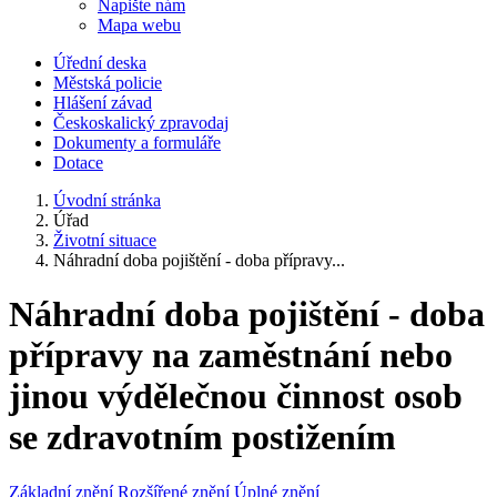
Napište nám
Mapa webu
Úřední deska
Městská policie
Hlášení závad
Českoskalický zpravodaj
Dokumenty a formuláře
Dotace
Úvodní stránka
Úřad
Životní situace
Náhradní doba pojištění - doba přípravy...
Náhradní doba pojištění - doba
přípravy na zaměstnání nebo
jinou výdělečnou činnost osob
se zdravotním postižením
Základní znění
Rozšířené znění
Úplné znění