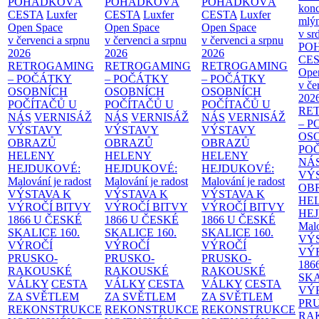
POHÁDKOVÁ
POHÁDKOVÁ
POHÁDKOVÁ
konc
CESTA
Luxfer
CESTA
Luxfer
CESTA
Luxfer
mlýn
Open Space
Open Space
Open Space
v sr
v červenci a srpnu
v červenci a srpnu
v červenci a srpnu
PO
2026
2026
2026
CE
RETROGAMING
RETROGAMING
RETROGAMING
Ope
– POČÁTKY
– POČÁTKY
– POČÁTKY
v če
OSOBNÍCH
OSOBNÍCH
OSOBNÍCH
202
POČÍTAČŮ U
POČÍTAČŮ U
POČÍTAČŮ U
RE
NÁS
VERNISÁŽ
NÁS
VERNISÁŽ
NÁS
VERNISÁŽ
– 
VÝSTAVY
VÝSTAVY
VÝSTAVY
OS
OBRAZŮ
OBRAZŮ
OBRAZŮ
PO
HELENY
HELENY
HELENY
NÁ
HEJDUKOVÉ:
HEJDUKOVÉ:
HEJDUKOVÉ:
VÝ
Malování je radost
Malování je radost
Malování je radost
OB
VÝSTAVA K
VÝSTAVA K
VÝSTAVA K
HE
VÝROČÍ BITVY
VÝROČÍ BITVY
VÝROČÍ BITVY
HE
1866 U ČESKÉ
1866 U ČESKÉ
1866 U ČESKÉ
Malo
SKALICE
160.
SKALICE
160.
SKALICE
160.
VÝ
VÝROČÍ
VÝROČÍ
VÝROČÍ
VÝ
PRUSKO-
PRUSKO-
PRUSKO-
186
RAKOUSKÉ
RAKOUSKÉ
RAKOUSKÉ
SK
VÁLKY
CESTA
VÁLKY
CESTA
VÁLKY
CESTA
VÝ
ZA SVĚTLEM
ZA SVĚTLEM
ZA SVĚTLEM
PR
REKONSTRUKCE
REKONSTRUKCE
REKONSTRUKCE
RA