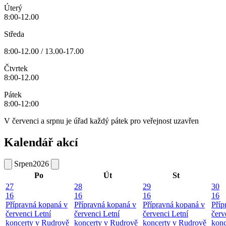
Úterý
8:00-12.00
Středa
8:00-12.00 / 13.00-17.00
Čtvrtek
8:00-12.00
Pátek
8:00-12:00
V červenci a srpnu je úřad každý pátek pro veřejnost uzavřen
Kalendář akcí
Srpen
2026
Po
Út
St
27
28
29
30
16
16
16
16
Přípravná kopaná v
Přípravná kopaná v
Přípravná kopaná v
Příp
červenci
Letní
červenci
Letní
červenci
Letní
červ
koncerty v Rudrově
koncerty v Rudrově
koncerty v Rudrově
konc