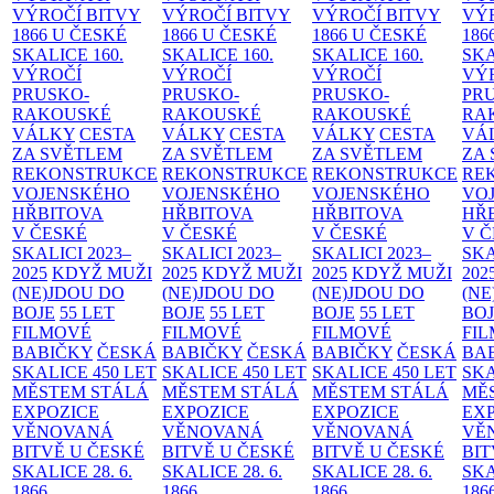
VÝROČÍ BITVY
VÝROČÍ BITVY
VÝROČÍ BITVY
VÝ
1866 U ČESKÉ
1866 U ČESKÉ
1866 U ČESKÉ
186
SKALICE
160.
SKALICE
160.
SKALICE
160.
SK
VÝROČÍ
VÝROČÍ
VÝROČÍ
VÝ
PRUSKO-
PRUSKO-
PRUSKO-
PR
RAKOUSKÉ
RAKOUSKÉ
RAKOUSKÉ
RA
VÁLKY
CESTA
VÁLKY
CESTA
VÁLKY
CESTA
VÁ
ZA SVĚTLEM
ZA SVĚTLEM
ZA SVĚTLEM
ZA
REKONSTRUKCE
REKONSTRUKCE
REKONSTRUKCE
RE
VOJENSKÉHO
VOJENSKÉHO
VOJENSKÉHO
VO
HŘBITOVA
HŘBITOVA
HŘBITOVA
HŘ
V ČESKÉ
V ČESKÉ
V ČESKÉ
V 
SKALICI 2023–
SKALICI 2023–
SKALICI 2023–
SKA
2025
KDYŽ MUŽI
2025
KDYŽ MUŽI
2025
KDYŽ MUŽI
202
(NE)JDOU DO
(NE)JDOU DO
(NE)JDOU DO
(NE
BOJE
55 LET
BOJE
55 LET
BOJE
55 LET
BO
FILMOVÉ
FILMOVÉ
FILMOVÉ
FI
BABIČKY
ČESKÁ
BABIČKY
ČESKÁ
BABIČKY
ČESKÁ
BA
SKALICE 450 LET
SKALICE 450 LET
SKALICE 450 LET
SKA
MĚSTEM
STÁLÁ
MĚSTEM
STÁLÁ
MĚSTEM
STÁLÁ
MĚ
EXPOZICE
EXPOZICE
EXPOZICE
EX
VĚNOVANÁ
VĚNOVANÁ
VĚNOVANÁ
VĚ
BITVĚ U ČESKÉ
BITVĚ U ČESKÉ
BITVĚ U ČESKÉ
BIT
SKALICE 28. 6.
SKALICE 28. 6.
SKALICE 28. 6.
SKA
1866
1866
1866
186