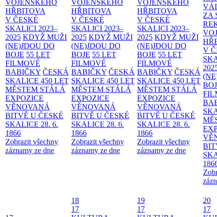
VOJENSKÉHO
VOJENSKÉHO
VOJENSKÉHO
VÁ
HŘBITOVA
HŘBITOVA
HŘBITOVA
ZA
V ČESKÉ
V ČESKÉ
V ČESKÉ
RE
SKALICI 2023–
SKALICI 2023–
SKALICI 2023–
VO
2025
KDYŽ MUŽI
2025
KDYŽ MUŽI
2025
KDYŽ MUŽI
HŘ
(NE)JDOU DO
(NE)JDOU DO
(NE)JDOU DO
V 
BOJE
55 LET
BOJE
55 LET
BOJE
55 LET
SKA
FILMOVÉ
FILMOVÉ
FILMOVÉ
202
BABIČKY
ČESKÁ
BABIČKY
ČESKÁ
BABIČKY
ČESKÁ
(NE
SKALICE 450 LET
SKALICE 450 LET
SKALICE 450 LET
BO
MĚSTEM
STÁLÁ
MĚSTEM
STÁLÁ
MĚSTEM
STÁLÁ
FI
EXPOZICE
EXPOZICE
EXPOZICE
BA
VĚNOVANÁ
VĚNOVANÁ
VĚNOVANÁ
SKA
BITVĚ U ČESKÉ
BITVĚ U ČESKÉ
BITVĚ U ČESKÉ
MĚ
SKALICE 28. 6.
SKALICE 28. 6.
SKALICE 28. 6.
EX
1866
1866
1866
VĚ
Zobrazit všechny
Zobrazit všechny
Zobrazit všechny
BIT
záznamy ze dne
záznamy ze dne
záznamy ze dne
SKA
186
Zobr
zázn
18
19
20
17
17
17