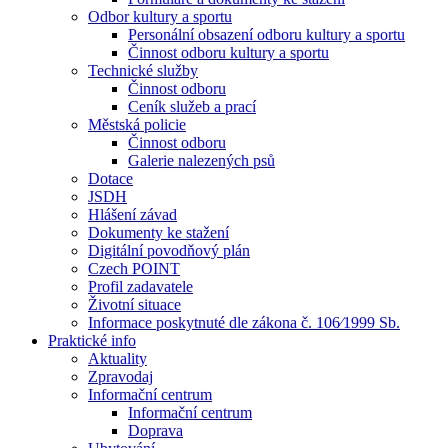
Odbor kultury a sportu
Personální obsazení odboru kultury a sportu
Činnost odboru kultury a sportu
Technické služby
Činnost odboru
Ceník služeb a prací
Městská policie
Činnost odboru
Galerie nalezených psů
Dotace
JSDH
Hlášení závad
Dokumenty ke stažení
Digitální povodňový plán
Czech POINT
Profil zadavatele
Životní situace
Informace poskytnuté dle zákona č. 106⁄1999 Sb.
Praktické info
Aktuality
Zpravodaj
Informační centrum
Informační centrum
Doprava