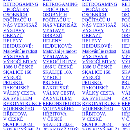
RETROGAMING
RETROGAMING
RETROGAMING
RE
– POČÁTKY
– POČÁTKY
– POČÁTKY
– 
OSOBNÍCH
OSOBNÍCH
OSOBNÍCH
OS
POČÍTAČŮ U
POČÍTAČŮ U
POČÍTAČŮ U
PO
NÁS
VERNISÁŽ
NÁS
VERNISÁŽ
NÁS
VERNISÁŽ
NÁ
VÝSTAVY
VÝSTAVY
VÝSTAVY
VÝ
OBRAZŮ
OBRAZŮ
OBRAZŮ
OB
HELENY
HELENY
HELENY
HE
HEJDUKOVÉ:
HEJDUKOVÉ:
HEJDUKOVÉ:
HE
Malování je radost
Malování je radost
Malování je radost
Malo
VÝSTAVA K
VÝSTAVA K
VÝSTAVA K
VÝ
VÝROČÍ BITVY
VÝROČÍ BITVY
VÝROČÍ BITVY
VÝ
1866 U ČESKÉ
1866 U ČESKÉ
1866 U ČESKÉ
186
SKALICE
160.
SKALICE
160.
SKALICE
160.
SK
VÝROČÍ
VÝROČÍ
VÝROČÍ
VÝ
PRUSKO-
PRUSKO-
PRUSKO-
PR
RAKOUSKÉ
RAKOUSKÉ
RAKOUSKÉ
RA
VÁLKY
CESTA
VÁLKY
CESTA
VÁLKY
CESTA
VÁ
ZA SVĚTLEM
ZA SVĚTLEM
ZA SVĚTLEM
ZA
REKONSTRUKCE
REKONSTRUKCE
REKONSTRUKCE
RE
VOJENSKÉHO
VOJENSKÉHO
VOJENSKÉHO
VO
HŘBITOVA
HŘBITOVA
HŘBITOVA
HŘ
V ČESKÉ
V ČESKÉ
V ČESKÉ
V 
SKALICI 2023–
SKALICI 2023–
SKALICI 2023–
SKA
2025
KDYŽ MUŽI
2025
KDYŽ MUŽI
2025
KDYŽ MUŽI
202