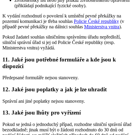
živnostenský list nebo jiný průkaz živnostenského oprávnění
(přikládají podnikající fyzické osoby).
K vydání rozhodnutí o povolení k umístění pevné překážky na
pozemní komunikaci je třeba souhlas
Policie České republiky
(v
případě pevné překážky na dálnici souhlas
Ministerstva vnitra
).
Pokud žadatel souhlas silničnímu správnímu úřadu nepředloží,
silniční správní úřad si jej od Policie České republiky (resp.
Ministerstva vnitra) vyžádá.
11. Jaké jsou potřebné formuláře a kde jsou k
dispozici
Předepsané formuláře nejsou stanoveny.
12. Jaké jsou poplatky a jak je lze uhradit
Správní ani jiné poplatky nejsou stanoveny.
13. Jaké jsou lhůty pro vyřízení
Pokud se jedná o jednoduchý případ, rozhodne silniční správní úřad
bezodkladně; jinak musí být o žádosti rozhodnuto do 30 dnů od