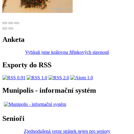
Anketa
Vybírali jsme královnu Jiřinkových slavností
Exporty do RSS
Munipolis - informační systém
Senioři
Zjednodušená verze stránek nejen pro seniory