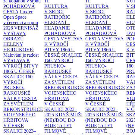
za kopanou v srpnu
11
11
KU
POHÁDKOVÁ
KULTURA
KULTURA
V S
CESTA
Luxfer
V SRDCI
V SRDCI
RAT
Open Space
RATIBOŘIC
RATIBOŘIC
HLE
v červenci a srpnu
HLEDÁNÍ –
HLEDÁNÍ –
HĽ
2026
VERNISÁŽ
HĽADANIE
HĽADANIE
OT
VÝSTAVY
POHÁDKOVÁ
POHÁDKOVÁ
DV
OBRAZŮ
CESTA
VÝSTAVA
CESTA
VÝSTAVA
PO
HELENY
K VÝROČÍ
K VÝROČÍ
CE
HEJDUKOVÉ:
BITVY 1866 U
BITVY 1866 U
K 
Malování je radost
ČESKÉ SKALICE
ČESKÉ SKALICE
BIT
VÝSTAVA K
160. VÝROČÍ
160. VÝROČÍ
ČES
VÝROČÍ BITVY
PRUSKO-
PRUSKO-
160
1866 U ČESKÉ
RAKOUSKÉ
RAKOUSKÉ
PR
SKALICE
160.
VÁLKY
CESTA
VÁLKY
CESTA
RA
VÝROČÍ
ZA SVĚTLEM
ZA SVĚTLEM
VÁ
PRUSKO-
REKONSTRUKCE
REKONSTRUKCE
ZA
RAKOUSKÉ
VOJENSKÉHO
VOJENSKÉHO
RE
VÁLKY
CESTA
HŘBITOVA
HŘBITOVA
VO
ZA SVĚTLEM
V ČESKÉ
V ČESKÉ
HŘ
REKONSTRUKCE
SKALICI 2023–
SKALICI 2023–
V 
VOJENSKÉHO
2025
KDYŽ MUŽI
2025
KDYŽ MUŽI
SKA
HŘBITOVA
(NE)JDOU DO
(NE)JDOU DO
202
V ČESKÉ
BOJE
55 LET
BOJE
55 LET
(NE
SKALICI 2023–
FILMOVÉ
FILMOVÉ
BO