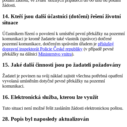
podání žádosti, ve zvlášť složitých případech do 60 dnů od podání
žádosti.
14. Kteří jsou další účastníci (dotčení) řešení životní
situace
Účastníkem řízení o povolení k umístění pevní překážky na pozemní
komunikaci je kromě žadatele také vlastník (správce) dotčené
pozemní komunikace, dotčeným správním úřadem je
příslušný
dopravní inspektorát Policie České republiky
(v případě pevné
překážky na dálnici
Ministerstvo vnitra
).
15. Jaké další činnosti jsou po žadateli požadovány
Žadatel je povinen na svůj náklad zajistit všechna potřebná opatření
vyvolaná umístěním dotyčné pevné překážky na pozemní
komunikaci.
16. Elektronická služba, kterou lze využít
Tuto situaci není možné řešit zasláním žádosti elektronickou poštou.
28. Popis byl naposledy aktualizován