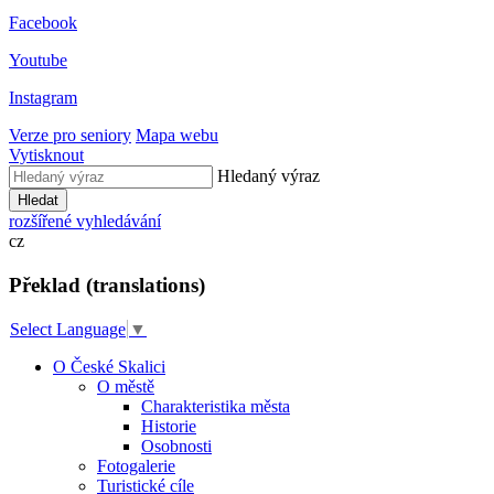
Facebook
Youtube
Instagram
Verze pro seniory
Mapa webu
Vytisknout
Hledaný výraz
Hledat
rozšířené vyhledávání
cz
Překlad (translations)
Select Language
▼
O České Skalici
O městě
Charakteristika města
Historie
Osobnosti
Fotogalerie
Turistické cíle