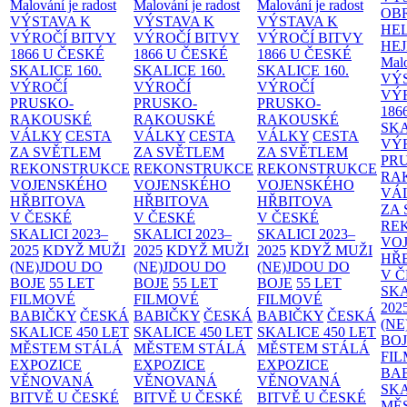
Malování je radost
Malování je radost
Malování je radost
OB
VÝSTAVA K
VÝSTAVA K
VÝSTAVA K
HE
VÝROČÍ BITVY
VÝROČÍ BITVY
VÝROČÍ BITVY
HE
1866 U ČESKÉ
1866 U ČESKÉ
1866 U ČESKÉ
Malo
SKALICE
160.
SKALICE
160.
SKALICE
160.
VÝ
VÝROČÍ
VÝROČÍ
VÝROČÍ
VÝ
PRUSKO-
PRUSKO-
PRUSKO-
186
RAKOUSKÉ
RAKOUSKÉ
RAKOUSKÉ
SK
VÁLKY
CESTA
VÁLKY
CESTA
VÁLKY
CESTA
VÝ
ZA SVĚTLEM
ZA SVĚTLEM
ZA SVĚTLEM
PR
REKONSTRUKCE
REKONSTRUKCE
REKONSTRUKCE
RA
VOJENSKÉHO
VOJENSKÉHO
VOJENSKÉHO
VÁ
HŘBITOVA
HŘBITOVA
HŘBITOVA
ZA
V ČESKÉ
V ČESKÉ
V ČESKÉ
RE
SKALICI 2023–
SKALICI 2023–
SKALICI 2023–
VO
2025
KDYŽ MUŽI
2025
KDYŽ MUŽI
2025
KDYŽ MUŽI
HŘ
(NE)JDOU DO
(NE)JDOU DO
(NE)JDOU DO
V 
BOJE
55 LET
BOJE
55 LET
BOJE
55 LET
SKA
FILMOVÉ
FILMOVÉ
FILMOVÉ
202
BABIČKY
ČESKÁ
BABIČKY
ČESKÁ
BABIČKY
ČESKÁ
(NE
SKALICE 450 LET
SKALICE 450 LET
SKALICE 450 LET
BO
MĚSTEM
STÁLÁ
MĚSTEM
STÁLÁ
MĚSTEM
STÁLÁ
FI
EXPOZICE
EXPOZICE
EXPOZICE
BA
VĚNOVANÁ
VĚNOVANÁ
VĚNOVANÁ
SKA
BITVĚ U ČESKÉ
BITVĚ U ČESKÉ
BITVĚ U ČESKÉ
MĚ