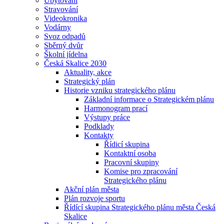
Ubytování
Stravování
Videokronika
Vodárny
Svoz odpadů
Sběrný dvůr
Školní jídelna
Česká Skalice 2030
Aktuality, akce
Strategický plán
Historie vzniku strategického plánu
Základní informace o Strategickém plánu
Harmonogram prací
Výstupy práce
Podklady
Kontakty
Řídicí skupina
Kontaktní osoba
Pracovní skupiny
Komise pro zpracování
Strategického plánu
Akční plán města
Plán rozvoje sportu
Řídící skupina Strategického plánu města Česká
Skalice