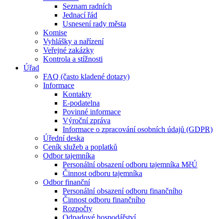
Seznam radních
Jednací řád
Usnesení rady města
Komise
Vyhlášky a nařízení
Veřejné zakázky
Kontrola a stížnosti
Úřad
FAQ (často kladené dotazy)
Informace
Kontakty
E-podatelna
Povinné informace
Výroční zpráva
Informace o zpracování osobních údajů (GDPR)
Úřední deska
Ceník služeb a poplatků
Odbor tajemníka
Personální obsazení odboru tajemníka MěÚ
Činnost odboru tajemníka
Odbor finanční
Personální obsazení odboru finančního
Činnost odboru finančního
Rozpočty
Odpadové hospodářství