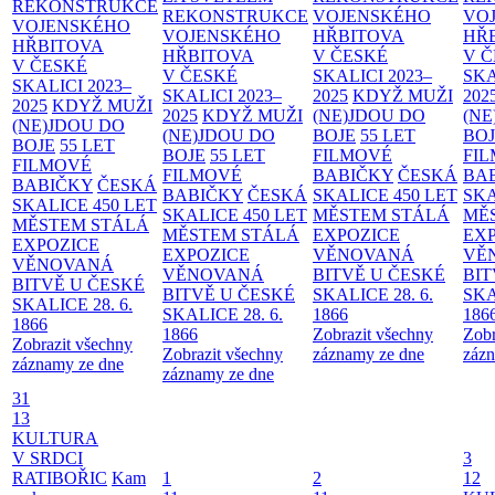
REKONSTRUKCE
REKONSTRUKCE
VOJENSKÉHO
VO
VOJENSKÉHO
VOJENSKÉHO
HŘBITOVA
HŘ
HŘBITOVA
HŘBITOVA
V ČESKÉ
V 
V ČESKÉ
V ČESKÉ
SKALICI 2023–
SKA
SKALICI 2023–
SKALICI 2023–
2025
KDYŽ MUŽI
202
2025
KDYŽ MUŽI
2025
KDYŽ MUŽI
(NE)JDOU DO
(NE
(NE)JDOU DO
(NE)JDOU DO
BOJE
55 LET
BO
BOJE
55 LET
BOJE
55 LET
FILMOVÉ
FI
FILMOVÉ
FILMOVÉ
BABIČKY
ČESKÁ
BA
BABIČKY
ČESKÁ
BABIČKY
ČESKÁ
SKALICE 450 LET
SKA
SKALICE 450 LET
SKALICE 450 LET
MĚSTEM
STÁLÁ
MĚ
MĚSTEM
STÁLÁ
MĚSTEM
STÁLÁ
EXPOZICE
EX
EXPOZICE
EXPOZICE
VĚNOVANÁ
VĚ
VĚNOVANÁ
VĚNOVANÁ
BITVĚ U ČESKÉ
BIT
BITVĚ U ČESKÉ
BITVĚ U ČESKÉ
SKALICE 28. 6.
SKA
SKALICE 28. 6.
SKALICE 28. 6.
1866
186
1866
1866
Zobrazit všechny
Zobr
Zobrazit všechny
Zobrazit všechny
záznamy ze dne
zázn
záznamy ze dne
záznamy ze dne
31
13
KULTURA
V SRDCI
3
RATIBOŘIC
Kam
1
2
12