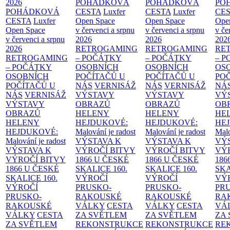
2026
POHÁDKOVÁ
POHÁDKOVÁ
PO
POHÁDKOVÁ
CESTA
Luxfer
CESTA
Luxfer
CE
CESTA
Luxfer
Open Space
Open Space
Ope
Open Space
v červenci a srpnu
v červenci a srpnu
v če
v červenci a srpnu
2026
2026
202
2026
RETROGAMING
RETROGAMING
RE
RETROGAMING
– POČÁTKY
– POČÁTKY
– 
– POČÁTKY
OSOBNÍCH
OSOBNÍCH
OS
OSOBNÍCH
POČÍTAČŮ U
POČÍTAČŮ U
PO
POČÍTAČŮ U
NÁS
VERNISÁŽ
NÁS
VERNISÁŽ
NÁ
NÁS
VERNISÁŽ
VÝSTAVY
VÝSTAVY
VÝ
VÝSTAVY
OBRAZŮ
OBRAZŮ
OB
OBRAZŮ
HELENY
HELENY
HE
HELENY
HEJDUKOVÉ:
HEJDUKOVÉ:
HE
HEJDUKOVÉ:
Malování je radost
Malování je radost
Malo
Malování je radost
VÝSTAVA K
VÝSTAVA K
VÝ
VÝSTAVA K
VÝROČÍ BITVY
VÝROČÍ BITVY
VÝ
VÝROČÍ BITVY
1866 U ČESKÉ
1866 U ČESKÉ
186
1866 U ČESKÉ
SKALICE
160.
SKALICE
160.
SK
SKALICE
160.
VÝROČÍ
VÝROČÍ
VÝ
VÝROČÍ
PRUSKO-
PRUSKO-
PR
PRUSKO-
RAKOUSKÉ
RAKOUSKÉ
RA
RAKOUSKÉ
VÁLKY
CESTA
VÁLKY
CESTA
VÁ
VÁLKY
CESTA
ZA SVĚTLEM
ZA SVĚTLEM
ZA
ZA SVĚTLEM
REKONSTRUKCE
REKONSTRUKCE
RE