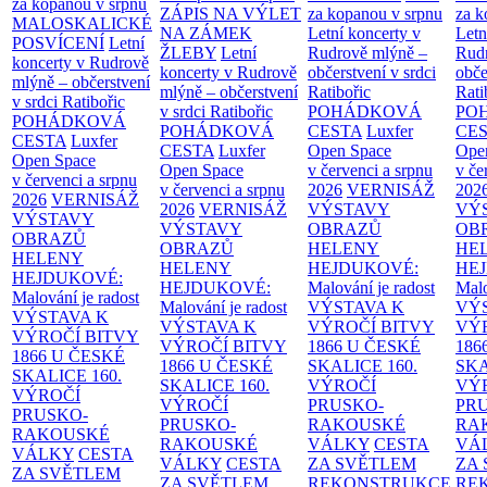
za kopanou v srpnu
ZÁPIS NA VÝLET
za kopanou v srpnu
za k
MALOSKALICKÉ
NA ZÁMEK
Letní koncerty v
Letn
POSVÍCENÍ
Letní
ŽLEBY
Letní
Rudrově mlýně –
Rud
koncerty v Rudrově
koncerty v Rudrově
občerstvení v srdci
obče
mlýně – občerstvení
mlýně – občerstvení
Ratibořic
Rati
v srdci Ratibořic
v srdci Ratibořic
POHÁDKOVÁ
PO
POHÁDKOVÁ
POHÁDKOVÁ
CESTA
Luxfer
CE
CESTA
Luxfer
CESTA
Luxfer
Open Space
Ope
Open Space
Open Space
v červenci a srpnu
v če
v červenci a srpnu
v červenci a srpnu
2026
VERNISÁŽ
202
2026
VERNISÁŽ
2026
VERNISÁŽ
VÝSTAVY
VÝ
VÝSTAVY
VÝSTAVY
OBRAZŮ
OB
OBRAZŮ
OBRAZŮ
HELENY
HE
HELENY
HELENY
HEJDUKOVÉ:
HE
HEJDUKOVÉ:
HEJDUKOVÉ:
Malování je radost
Malo
Malování je radost
Malování je radost
VÝSTAVA K
VÝ
VÝSTAVA K
VÝSTAVA K
VÝROČÍ BITVY
VÝ
VÝROČÍ BITVY
VÝROČÍ BITVY
1866 U ČESKÉ
186
1866 U ČESKÉ
1866 U ČESKÉ
SKALICE
160.
SK
SKALICE
160.
SKALICE
160.
VÝROČÍ
VÝ
VÝROČÍ
VÝROČÍ
PRUSKO-
PR
PRUSKO-
PRUSKO-
RAKOUSKÉ
RA
RAKOUSKÉ
RAKOUSKÉ
VÁLKY
CESTA
VÁ
VÁLKY
CESTA
VÁLKY
CESTA
ZA SVĚTLEM
ZA
ZA SVĚTLEM
ZA SVĚTLEM
REKONSTRUKCE
RE