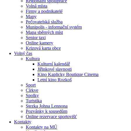
Regionální spolupráce
Volná místa
Firmy a podnikatelé
Mapy
Pečovatelská služba
Munipolis - informační systém
Mapa sběrných míst
Senior taxi
Online kamery
Krizová karta obce
Volný čas
Kultura
Kulturní kalendář
Jiřinkové slavnosti
Kino Kaplicky Boutique Cinema
Letní kino Rozkoš
Sport
Církve
Spolky
Turistika
Stezka Johna Lennona
Pozvánky k sousedům
Online rezervace sportovišť
Kontakty
Kontakty na MÚ