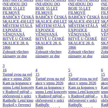
(NE)JDOU DO
(NE)JDOU DO
(NE)JDOU DO
(NE
BOJE
55 LET
BOJE
55 LET
BOJE
55 LET
BO
FILMOVÉ
FILMOVÉ
FILMOVÉ
FI
BABIČKY
ČESKÁ
BABIČKY
ČESKÁ
BABIČKY
ČESKÁ
BA
SKALICE 450 LET
SKALICE 450 LET
SKALICE 450 LET
SKA
MĚSTEM
STÁLÁ
MĚSTEM
STÁLÁ
MĚSTEM
STÁLÁ
MĚ
EXPOZICE
EXPOZICE
EXPOZICE
EX
VĚNOVANÁ
VĚNOVANÁ
VĚNOVANÁ
VĚ
BITVĚ U ČESKÉ
BITVĚ U ČESKÉ
BITVĚ U ČESKÉ
BIT
SKALICE 28. 6.
SKALICE 28. 6.
SKALICE 28. 6.
SKA
1866
1866
1866
186
Zobrazit všechny
Zobrazit všechny
Zobrazit všechny
Zobr
záznamy ze dne
záznamy ze dne
záznamy ze dne
zázn
3
16
4
5
6
Turisté zvou na své
15
15
15
akce v srpnu 2026
Turisté zvou na své
Turisté zvou na své
Turi
Kam za kopanou v
akce v srpnu 2026
akce v srpnu 2026
akce
srpnu
Letní koncerty
Kam za kopanou v
Kam za kopanou v
Kam
v Rudrově mlýně –
srpnu
Letní koncerty
srpnu
Letní koncerty
srp
občerstvení v srdci
v Rudrově mlýně –
v Rudrově mlýně –
v Ru
Ratibořic
Letní kino
občerstvení v srdci
občerstvení v srdci
obče
Rozkoš v červenci
Ratibořic
Ratibořic
Rati