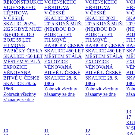
REKONSTRUKCE
VOJENSKÉHO
VOJENSKÉHO
VO
VOJENSKÉHO
HŘBITOVA
HŘBITOVA
HŘ
HŘBITOVA
V ČESKÉ
V ČESKÉ
V 
V ČESKÉ
SKALICI 2023–
SKALICI 2023–
SKA
SKALICI 2023–
2025
KDYŽ MUŽI
2025
KDYŽ MUŽI
202
2025
KDYŽ MUŽI
(NE)JDOU DO
(NE)JDOU DO
(NE
(NE)JDOU DO
BOJE
55 LET
BOJE
55 LET
BO
BOJE
55 LET
FILMOVÉ
FILMOVÉ
FI
FILMOVÉ
BABIČKY
ČESKÁ
BABIČKY
ČESKÁ
BA
BABIČKY
ČESKÁ
SKALICE 450 LET
SKALICE 450 LET
SKA
SKALICE 450 LET
MĚSTEM
STÁLÁ
MĚSTEM
STÁLÁ
MĚ
MĚSTEM
STÁLÁ
EXPOZICE
EXPOZICE
EX
EXPOZICE
VĚNOVANÁ
VĚNOVANÁ
VĚ
VĚNOVANÁ
BITVĚ U ČESKÉ
BITVĚ U ČESKÉ
BIT
BITVĚ U ČESKÉ
SKALICE 28. 6.
SKALICE 28. 6.
SKA
SKALICE 28. 6.
1866
1866
186
1866
Zobrazit všechny
Zobrazit všechny
Zobr
Zobrazit všechny
záznamy ze dne
záznamy ze dne
zázn
záznamy ze dne
13
17
KU
V S
10
11
12
RAT