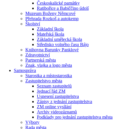
Českoskalické památky
Ratibořice a Babiččino údolí
Muzeum Boženy Němcové
Přehrada Rozkoš a autokemp
Školství
Základní škola
Mateřská škola
Základní umělecká škola
Středisko volného času Bájo
Knihovna Barunky Panklové
Zdravotnictví
Partnerská města
Znak, vlajka a logo města
Samospráva
Starostka a místostarostka
Zastupitelstvo města
Seznam zastupitelů
Jednací řád ZM
Usnesení zastupitelstva
Zápisy z jednání zastupitelstva
ZM online vysílání
Archiv videozáznamů
Podklady pro jednání zastupitelstva města
Výbory
Rada města