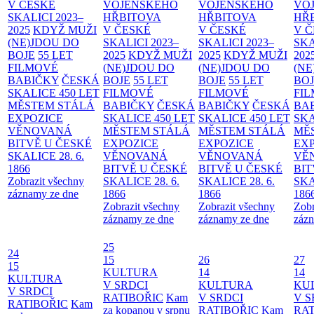
V ČESKÉ
VOJENSKÉHO
VOJENSKÉHO
VO
SKALICI 2023–
HŘBITOVA
HŘBITOVA
HŘ
2025
KDYŽ MUŽI
V ČESKÉ
V ČESKÉ
V 
(NE)JDOU DO
SKALICI 2023–
SKALICI 2023–
SKA
BOJE
55 LET
2025
KDYŽ MUŽI
2025
KDYŽ MUŽI
202
FILMOVÉ
(NE)JDOU DO
(NE)JDOU DO
(NE
BABIČKY
ČESKÁ
BOJE
55 LET
BOJE
55 LET
BO
SKALICE 450 LET
FILMOVÉ
FILMOVÉ
FI
MĚSTEM
STÁLÁ
BABIČKY
ČESKÁ
BABIČKY
ČESKÁ
BA
EXPOZICE
SKALICE 450 LET
SKALICE 450 LET
SKA
VĚNOVANÁ
MĚSTEM
STÁLÁ
MĚSTEM
STÁLÁ
MĚ
BITVĚ U ČESKÉ
EXPOZICE
EXPOZICE
EX
SKALICE 28. 6.
VĚNOVANÁ
VĚNOVANÁ
VĚ
1866
BITVĚ U ČESKÉ
BITVĚ U ČESKÉ
BIT
Zobrazit všechny
SKALICE 28. 6.
SKALICE 28. 6.
SKA
záznamy ze dne
1866
1866
186
Zobrazit všechny
Zobrazit všechny
Zobr
záznamy ze dne
záznamy ze dne
zázn
25
24
15
26
27
15
KULTURA
14
14
KULTURA
V SRDCI
KULTURA
KU
V SRDCI
RATIBOŘIC
Kam
V SRDCI
V S
RATIBOŘIC
Kam
za kopanou v srpnu
RATIBOŘIC
Kam
RAT