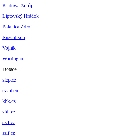
Kudowa Zdrój
Liptovský Hrádok
Polanica Zdrój
Rüschlikon
Vojnik
Warrington
Dotace
sfzp.cz
cz-pl.eu
khk.cz
sfdi.cz
szif.cz
szif.cz