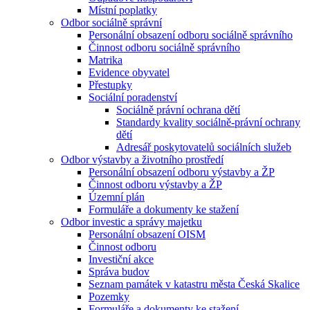
Místní poplatky
Odbor sociálně správní
Personální obsazení odboru sociálně správního
Činnost odboru sociálně správního
Matrika
Evidence obyvatel
Přestupky
Sociální poradenství
Sociálně právní ochrana dětí
Standardy kvality sociálně-právní ochrany
dětí
Adresář poskytovatelů sociálních služeb
Odbor výstavby a životního prostředí
Personální obsazení odboru výstavby a ŽP
Činnost odboru výstavby a ŽP
Územní plán
Formuláře a dokumenty ke stažení
Odbor investic a správy majetku
Personální obsazení OISM
Činnost odboru
Investiční akce
Správa budov
Seznam památek v katastru města Česká Skalice
Pozemky
Formuláře a dokumenty ke stažení