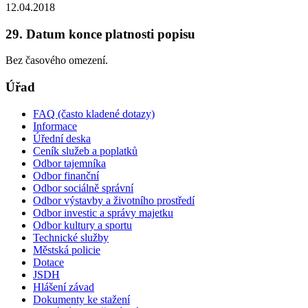
12.04.2018
29. Datum konce platnosti popisu
Bez časového omezení.
Úřad
FAQ (často kladené dotazy)
Informace
Úřední deska
Ceník služeb a poplatků
Odbor tajemníka
Odbor finanční
Odbor sociálně správní
Odbor výstavby a životního prostředí
Odbor investic a správy majetku
Odbor kultury a sportu
Technické služby
Městská policie
Dotace
JSDH
Hlášení závad
Dokumenty ke stažení