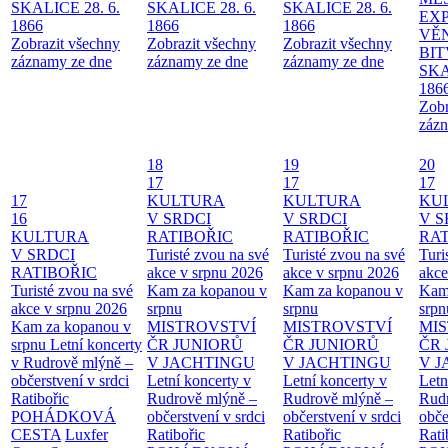
SKALICE 28. 6.
SKALICE 28. 6.
SKALICE 28. 6.
EX
1866
1866
1866
VĚ
Zobrazit všechny
Zobrazit všechny
Zobrazit všechny
BIT
záznamy ze dne
záznamy ze dne
záznamy ze dne
SKA
186
Zobr
zázn
18
19
20
17
17
17
17
KULTURA
KULTURA
KU
16
V SRDCI
V SRDCI
V S
KULTURA
RATIBOŘIC
RATIBOŘIC
RAT
V SRDCI
Turisté zvou na své
Turisté zvou na své
Turi
RATIBOŘIC
akce v srpnu 2026
akce v srpnu 2026
akce
Turisté zvou na své
Kam za kopanou v
Kam za kopanou v
Kam
akce v srpnu 2026
srpnu
srpnu
srpn
Kam za kopanou v
MISTROVSTVÍ
MISTROVSTVÍ
MI
srpnu
Letní koncerty
ČR JUNIORŮ
ČR JUNIORŮ
ČR 
v Rudrově mlýně –
V JACHTINGU
V JACHTINGU
V 
občerstvení v srdci
Letní koncerty v
Letní koncerty v
Letn
Ratibořic
Rudrově mlýně –
Rudrově mlýně –
Rud
POHÁDKOVÁ
občerstvení v srdci
občerstvení v srdci
obče
CESTA
Luxfer
Ratibořic
Ratibořic
Rati