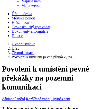
Napište nám
Mapa webu
Úřední deska
Městská policie
Hlášení závad
Českoskalický zpravodaj
Dokumenty a formuláře
Dotace
Úvodní stránka
Úřad
Životní situace
Povolení k umístění pevné překážky na...
Povolení k umístění pevné
překážky na pozemní
komunikaci
Základní znění
Rozšířené znění
Úplné znění
3. Pojmenování (název) životní situace