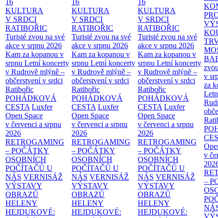
16
16
16
KO
KULTURA
KULTURA
KULTURA
PR
V SRDCI
V SRDCI
V SRDCI
VÝ
RATIBOŘIC
RATIBOŘIC
RATIBOŘIC
KO
Turisté zvou na své
Turisté zvou na své
Turisté zvou na své
TR
akce v srpnu 2026
akce v srpnu 2026
akce v srpnu 2026
MO
Kam za kopanou v
Kam za kopanou v
Kam za kopanou v
BA
srpnu
Letní koncerty
srpnu
Letní koncerty
srpnu
Letní koncerty
zvou
v Rudrově mlýně –
v Rudrově mlýně –
v Rudrově mlýně –
v sr
občerstvení v srdci
občerstvení v srdci
občerstvení v srdci
za k
Ratibořic
Ratibořic
Ratibořic
Letn
POHÁDKOVÁ
POHÁDKOVÁ
POHÁDKOVÁ
Rud
CESTA
Luxfer
CESTA
Luxfer
CESTA
Luxfer
obče
Open Space
Open Space
Open Space
Rati
v červenci a srpnu
v červenci a srpnu
v červenci a srpnu
PO
2026
2026
2026
CE
RETROGAMING
RETROGAMING
RETROGAMING
Ope
– POČÁTKY
– POČÁTKY
– POČÁTKY
v če
OSOBNÍCH
OSOBNÍCH
OSOBNÍCH
202
POČÍTAČŮ U
POČÍTAČŮ U
POČÍTAČŮ U
RE
NÁS
VERNISÁŽ
NÁS
VERNISÁŽ
NÁS
VERNISÁŽ
– 
VÝSTAVY
VÝSTAVY
VÝSTAVY
OS
OBRAZŮ
OBRAZŮ
OBRAZŮ
PO
HELENY
HELENY
HELENY
NÁ
HEJDUKOVÉ:
HEJDUKOVÉ:
HEJDUKOVÉ:
VÝ