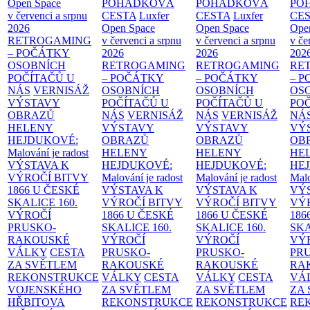
Open Space
POHÁDKOVÁ
POHÁDKOVÁ
PO
v červenci a srpnu
CESTA
Luxfer
CESTA
Luxfer
CE
2026
Open Space
Open Space
Ope
RETROGAMING
v červenci a srpnu
v červenci a srpnu
v če
– POČÁTKY
2026
2026
202
OSOBNÍCH
RETROGAMING
RETROGAMING
RE
POČÍTAČŮ U
– POČÁTKY
– POČÁTKY
– 
NÁS
VERNISÁŽ
OSOBNÍCH
OSOBNÍCH
OS
VÝSTAVY
POČÍTAČŮ U
POČÍTAČŮ U
PO
OBRAZŮ
NÁS
VERNISÁŽ
NÁS
VERNISÁŽ
NÁ
HELENY
VÝSTAVY
VÝSTAVY
VÝ
HEJDUKOVÉ:
OBRAZŮ
OBRAZŮ
OB
Malování je radost
HELENY
HELENY
HE
VÝSTAVA K
HEJDUKOVÉ:
HEJDUKOVÉ:
HE
VÝROČÍ BITVY
Malování je radost
Malování je radost
Malo
1866 U ČESKÉ
VÝSTAVA K
VÝSTAVA K
VÝ
SKALICE
160.
VÝROČÍ BITVY
VÝROČÍ BITVY
VÝ
VÝROČÍ
1866 U ČESKÉ
1866 U ČESKÉ
186
PRUSKO-
SKALICE
160.
SKALICE
160.
SK
RAKOUSKÉ
VÝROČÍ
VÝROČÍ
VÝ
VÁLKY
CESTA
PRUSKO-
PRUSKO-
PR
ZA SVĚTLEM
RAKOUSKÉ
RAKOUSKÉ
RA
REKONSTRUKCE
VÁLKY
CESTA
VÁLKY
CESTA
VÁ
VOJENSKÉHO
ZA SVĚTLEM
ZA SVĚTLEM
ZA
HŘBITOVA
REKONSTRUKCE
REKONSTRUKCE
RE