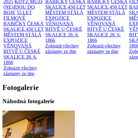
2025
KDYŽ MUŽI
BABIČKY
ČESKÁ
BABIČKY
ČESKÁ
FI
(NE)JDOU DO
SKALICE 450 LET
SKALICE 450 LET
BA
BOJE
55 LET
MĚSTEM
STÁLÁ
MĚSTEM
STÁLÁ
SKA
FILMOVÉ
EXPOZICE
EXPOZICE
MĚ
BABIČKY
ČESKÁ
VĚNOVANÁ
VĚNOVANÁ
EX
SKALICE 450 LET
BITVĚ U ČESKÉ
BITVĚ U ČESKÉ
VĚ
MĚSTEM
STÁLÁ
SKALICE 28. 6.
SKALICE 28. 6.
BIT
EXPOZICE
1866
1866
SKA
VĚNOVANÁ
Zobrazit všechny
Zobrazit všechny
186
BITVĚ U ČESKÉ
záznamy ze dne
záznamy ze dne
Zobr
SKALICE 28. 6.
zázn
1866
Zobrazit všechny
záznamy ze dne
Fotogalerie
Náhodná fotogalerie