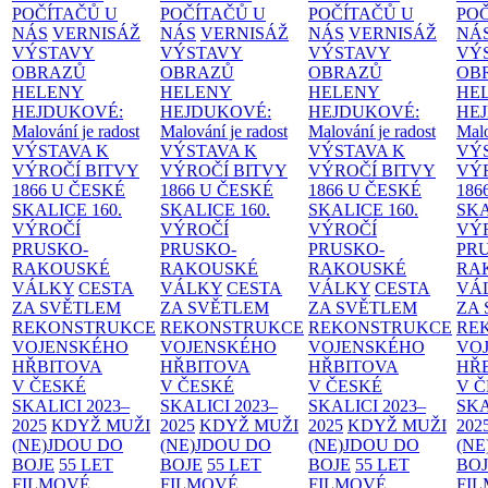
POČÍTAČŮ U
POČÍTAČŮ U
POČÍTAČŮ U
PO
NÁS
VERNISÁŽ
NÁS
VERNISÁŽ
NÁS
VERNISÁŽ
NÁ
VÝSTAVY
VÝSTAVY
VÝSTAVY
VÝ
OBRAZŮ
OBRAZŮ
OBRAZŮ
OB
HELENY
HELENY
HELENY
HE
HEJDUKOVÉ:
HEJDUKOVÉ:
HEJDUKOVÉ:
HE
Malování je radost
Malování je radost
Malování je radost
Malo
VÝSTAVA K
VÝSTAVA K
VÝSTAVA K
VÝ
VÝROČÍ BITVY
VÝROČÍ BITVY
VÝROČÍ BITVY
VÝ
1866 U ČESKÉ
1866 U ČESKÉ
1866 U ČESKÉ
186
SKALICE
160.
SKALICE
160.
SKALICE
160.
SK
VÝROČÍ
VÝROČÍ
VÝROČÍ
VÝ
PRUSKO-
PRUSKO-
PRUSKO-
PR
RAKOUSKÉ
RAKOUSKÉ
RAKOUSKÉ
RA
VÁLKY
CESTA
VÁLKY
CESTA
VÁLKY
CESTA
VÁ
ZA SVĚTLEM
ZA SVĚTLEM
ZA SVĚTLEM
ZA
REKONSTRUKCE
REKONSTRUKCE
REKONSTRUKCE
RE
VOJENSKÉHO
VOJENSKÉHO
VOJENSKÉHO
VO
HŘBITOVA
HŘBITOVA
HŘBITOVA
HŘ
V ČESKÉ
V ČESKÉ
V ČESKÉ
V 
SKALICI 2023–
SKALICI 2023–
SKALICI 2023–
SKA
2025
KDYŽ MUŽI
2025
KDYŽ MUŽI
2025
KDYŽ MUŽI
202
(NE)JDOU DO
(NE)JDOU DO
(NE)JDOU DO
(NE
BOJE
55 LET
BOJE
55 LET
BOJE
55 LET
BO
FILMOVÉ
FILMOVÉ
FILMOVÉ
FI