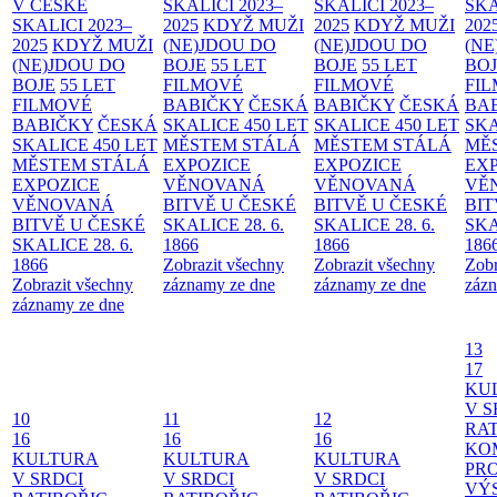
V ČESKÉ
SKALICI 2023–
SKALICI 2023–
SKA
SKALICI 2023–
2025
KDYŽ MUŽI
2025
KDYŽ MUŽI
202
2025
KDYŽ MUŽI
(NE)JDOU DO
(NE)JDOU DO
(NE
(NE)JDOU DO
BOJE
55 LET
BOJE
55 LET
BO
BOJE
55 LET
FILMOVÉ
FILMOVÉ
FI
FILMOVÉ
BABIČKY
ČESKÁ
BABIČKY
ČESKÁ
BA
BABIČKY
ČESKÁ
SKALICE 450 LET
SKALICE 450 LET
SKA
SKALICE 450 LET
MĚSTEM
STÁLÁ
MĚSTEM
STÁLÁ
MĚ
MĚSTEM
STÁLÁ
EXPOZICE
EXPOZICE
EX
EXPOZICE
VĚNOVANÁ
VĚNOVANÁ
VĚ
VĚNOVANÁ
BITVĚ U ČESKÉ
BITVĚ U ČESKÉ
BIT
BITVĚ U ČESKÉ
SKALICE 28. 6.
SKALICE 28. 6.
SKA
SKALICE 28. 6.
1866
1866
186
1866
Zobrazit všechny
Zobrazit všechny
Zobr
Zobrazit všechny
záznamy ze dne
záznamy ze dne
zázn
záznamy ze dne
13
17
KU
V S
10
11
12
RAT
16
16
16
KO
KULTURA
KULTURA
KULTURA
PR
V SRDCI
V SRDCI
V SRDCI
VÝ