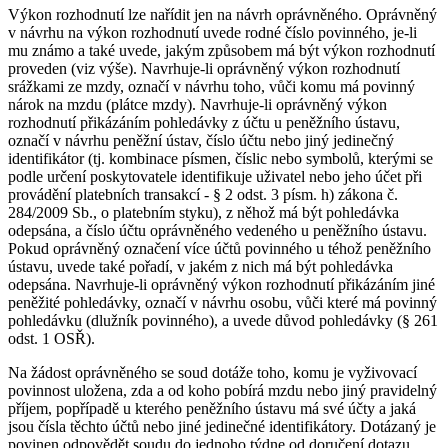
Výkon rozhodnutí lze nařídit jen na návrh oprávněného. Oprávněný
v návrhu na výkon rozhodnutí uvede rodné číslo povinného, je-li
mu známo a také uvede, jakým způsobem má být výkon rozhodnutí
proveden (viz výše). Navrhuje-li oprávněný výkon rozhodnutí
srážkami ze mzdy, označí v návrhu toho, vůči komu má povinný
nárok na mzdu (plátce mzdy). Navrhuje-li oprávněný výkon
rozhodnutí přikázáním pohledávky z účtu u peněžního ústavu,
označí v návrhu peněžní ústav, číslo účtu nebo jiný jedinečný
identifikátor (tj. kombinace písmen, číslic nebo symbolů, kterými se
podle určení poskytovatele identifikuje uživatel nebo jeho účet při
provádění platebních transakcí - § 2 odst. 3 písm. h) zákona č.
284/2009 Sb., o platebním styku), z něhož má být pohledávka
odepsána, a číslo účtu oprávněného vedeného u peněžního ústavu.
Pokud oprávněný označení více účtů povinného u téhož peněžního
ústavu, uvede také pořadí, v jakém z nich má být pohledávka
odepsána. Navrhuje-li oprávněný výkon rozhodnutí přikázáním jiné
peněžité pohledávky, označí v návrhu osobu, vůči které má povinný
pohledávku (dlužník povinného), a uvede důvod pohledávky (§ 261
odst. 1 OSŘ).
Na žádost oprávněného se soud dotáže toho, komu je vyživovací
povinnost uložena, zda a od koho pobírá mzdu nebo jiný pravidelný
příjem, popřípadě u kterého peněžního ústavu má své účty a jaká
jsou čísla těchto účtů nebo jiné jedinečné identifikátory. Dotázaný je
povinen odpovědět soudu do jednoho týdne od doručení dotazu.