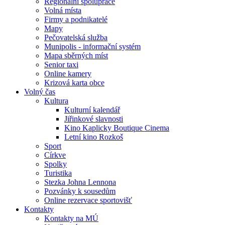
Regionální spolupráce
Volná místa
Firmy a podnikatelé
Mapy
Pečovatelská služba
Munipolis - informační systém
Mapa sběrných míst
Senior taxi
Online kamery
Krizová karta obce
Volný čas
Kultura
Kulturní kalendář
Jiřinkové slavnosti
Kino Kaplicky Boutique Cinema
Letní kino Rozkoš
Sport
Církve
Spolky
Turistika
Stezka Johna Lennona
Pozvánky k sousedům
Online rezervace sportovišť
Kontakty
Kontakty na MÚ