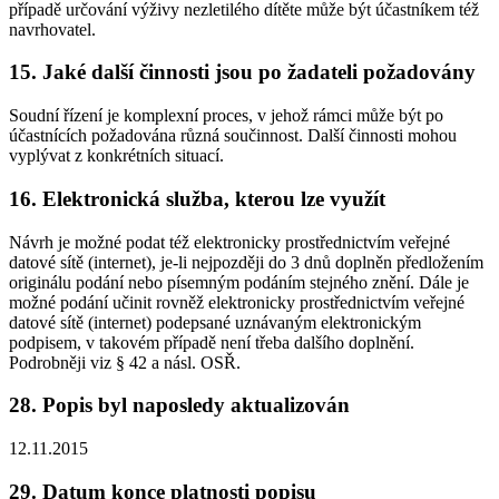
případě určování výživy nezletilého dítěte může být účastníkem též
navrhovatel.
15. Jaké další činnosti jsou po žadateli požadovány
Soudní řízení je komplexní proces, v jehož rámci může být po
účastnících požadována různá součinnost. Další činnosti mohou
vyplývat z konkrétních situací.
16. Elektronická služba, kterou lze využít
Návrh je možné podat též elektronicky prostřednictvím veřejné
datové sítě (internet), je-li nejpozději do 3 dnů doplněn předložením
originálu podání nebo písemným podáním stejného znění. Dále je
možné podání učinit rovněž elektronicky prostřednictvím veřejné
datové sítě (internet) podepsané uznávaným elektronickým
podpisem, v takovém případě není třeba dalšího doplnění.
Podrobněji viz § 42 a násl. OSŘ.
28. Popis byl naposledy aktualizován
12.11.2015
29. Datum konce platnosti popisu