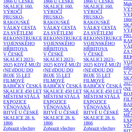
1866 U ČESKÉ
1866 U ČESKÉ
1866 U ČESKÉ
Malo
SKALICE
160.
SKALICE
160.
SKALICE
160.
VÝ
VÝROČÍ
VÝROČÍ
VÝROČÍ
VÝ
PRUSKO-
PRUSKO-
PRUSKO-
186
RAKOUSKÉ
RAKOUSKÉ
RAKOUSKÉ
SK
VÁLKY
CESTA
VÁLKY
CESTA
VÁLKY
CESTA
VÝ
ZA SVĚTLEM
ZA SVĚTLEM
ZA SVĚTLEM
PR
REKONSTRUKCE
REKONSTRUKCE
REKONSTRUKCE
RA
VOJENSKÉHO
VOJENSKÉHO
VOJENSKÉHO
VÁ
HŘBITOVA
HŘBITOVA
HŘBITOVA
ZA
V ČESKÉ
V ČESKÉ
V ČESKÉ
RE
SKALICI 2023–
SKALICI 2023–
SKALICI 2023–
VO
2025
KDYŽ MUŽI
2025
KDYŽ MUŽI
2025
KDYŽ MUŽI
HŘ
(NE)JDOU DO
(NE)JDOU DO
(NE)JDOU DO
V 
BOJE
55 LET
BOJE
55 LET
BOJE
55 LET
SKA
FILMOVÉ
FILMOVÉ
FILMOVÉ
202
BABIČKY
ČESKÁ
BABIČKY
ČESKÁ
BABIČKY
ČESKÁ
(NE
SKALICE 450 LET
SKALICE 450 LET
SKALICE 450 LET
BO
MĚSTEM
STÁLÁ
MĚSTEM
STÁLÁ
MĚSTEM
STÁLÁ
FI
EXPOZICE
EXPOZICE
EXPOZICE
BA
VĚNOVANÁ
VĚNOVANÁ
VĚNOVANÁ
SKA
BITVĚ U ČESKÉ
BITVĚ U ČESKÉ
BITVĚ U ČESKÉ
MĚ
SKALICE 28. 6.
SKALICE 28. 6.
SKALICE 28. 6.
EX
1866
1866
1866
VĚ
Zobrazit všechny
Zobrazit všechny
Zobrazit všechny
BIT