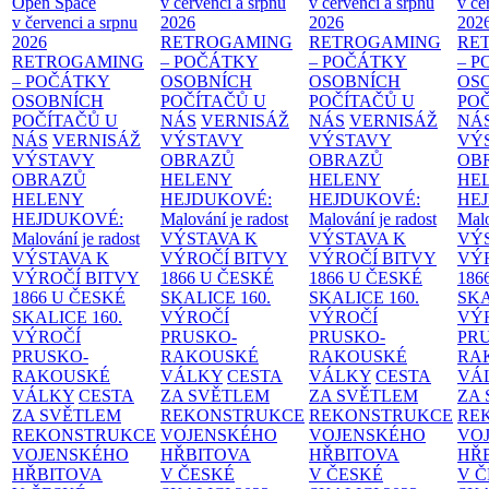
Open Space
v červenci a srpnu
v červenci a srpnu
v če
v červenci a srpnu
2026
2026
202
2026
RETROGAMING
RETROGAMING
RE
RETROGAMING
– POČÁTKY
– POČÁTKY
– 
– POČÁTKY
OSOBNÍCH
OSOBNÍCH
OS
OSOBNÍCH
POČÍTAČŮ U
POČÍTAČŮ U
PO
POČÍTAČŮ U
NÁS
VERNISÁŽ
NÁS
VERNISÁŽ
NÁ
NÁS
VERNISÁŽ
VÝSTAVY
VÝSTAVY
VÝ
VÝSTAVY
OBRAZŮ
OBRAZŮ
OB
OBRAZŮ
HELENY
HELENY
HE
HELENY
HEJDUKOVÉ:
HEJDUKOVÉ:
HE
HEJDUKOVÉ:
Malování je radost
Malování je radost
Malo
Malování je radost
VÝSTAVA K
VÝSTAVA K
VÝ
VÝSTAVA K
VÝROČÍ BITVY
VÝROČÍ BITVY
VÝ
VÝROČÍ BITVY
1866 U ČESKÉ
1866 U ČESKÉ
186
1866 U ČESKÉ
SKALICE
160.
SKALICE
160.
SK
SKALICE
160.
VÝROČÍ
VÝROČÍ
VÝ
VÝROČÍ
PRUSKO-
PRUSKO-
PR
PRUSKO-
RAKOUSKÉ
RAKOUSKÉ
RA
RAKOUSKÉ
VÁLKY
CESTA
VÁLKY
CESTA
VÁ
VÁLKY
CESTA
ZA SVĚTLEM
ZA SVĚTLEM
ZA
ZA SVĚTLEM
REKONSTRUKCE
REKONSTRUKCE
RE
REKONSTRUKCE
VOJENSKÉHO
VOJENSKÉHO
VO
VOJENSKÉHO
HŘBITOVA
HŘBITOVA
HŘ
HŘBITOVA
V ČESKÉ
V ČESKÉ
V 