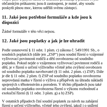
občanským průkazem; jsou-li zastoupeni, je nutné, aby soudu
poskytli plnou moc, kterou udělili svému zástupci.
11. Jaké jsou potřebné formuláře a kde jsou k
dispozici
Žádné formuláře v této věci nejsou.
12. Jaké jsou poplatky a jak je lze uhradit
Podle ustanovení § 11 odst. 1 písm. c) zákona č. 549/1991 Sb., o
soudních poplatcích (dále jen „ZSP“) jsou soudní řízení o vzájemné
vyživovací povinnosti rodičů a dětí osvobozena od soudního
poplatku. Pokud nejde o vzájemnou vyživovací povinnost rodičů a
dětí, je v řízení o určení výživného včetně jeho zvýšení osvobozen
od soudního poplatku navrhovatel (§ 11 odst. 2 písm. c) ZSP). Dále
je dle § 11 odst. 2 písm. f) ZSP od soudního poplatku osvobozena
neprovdaná matka v řízení o výživu a příspěvek na úhradu nákladů
spojených s těhotenstvím a porodem. V těchto případech jsou také
od soudního poplatku osvobozena řízení o výkonu rozhodnutí a
exekuční řízení (§ 11 odst. 3 písm. g) a h) ZSP).
V ostatních případech činí soudní poplatek za návrh na zahájení
řízení o určení výživného, včetně jeho zvýšení, jakož i o snížení