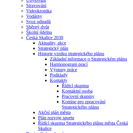
Ubytování
Stravování
Videokronika
Vodárny
Svoz odpadů
Sběrný dvůr
Školní jídelna
Česká Skalice 2030
Aktuality, akce
Strategický plán
Historie vzniku strategického plánu
Základní informace o Strategickém plánu
Harmonogram prací
Výstupy práce
Podklady
Kontakty
Řídicí skupina
Kontaktní osoba
Pracovní skupiny
Komise pro zpracování
Strategického plánu
Akční plán města
Plán rozvoje sportu
Řídící skupina Strategického plánu města Česká
Skalice