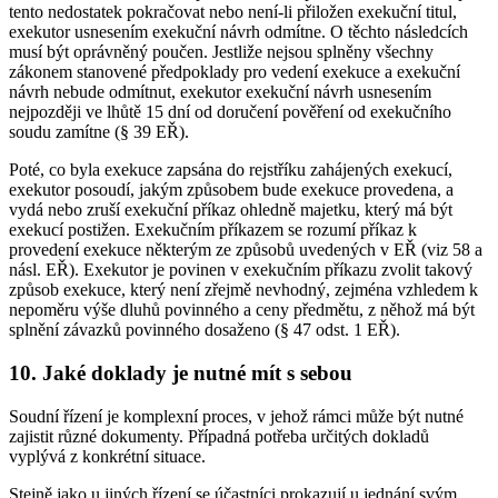
tento nedostatek pokračovat nebo není-li přiložen exekuční titul,
exekutor usnesením exekuční návrh odmítne. O těchto následcích
musí být oprávněný poučen. Jestliže nejsou splněny všechny
zákonem stanovené předpoklady pro vedení exekuce a exekuční
návrh nebude odmítnut, exekutor exekuční návrh usnesením
nejpozději ve lhůtě 15 dní od doručení pověření od exekučního
soudu zamítne (§ 39 EŘ).
Poté, co byla exekuce zapsána do rejstříku zahájených exekucí,
exekutor posoudí, jakým způsobem bude exekuce provedena, a
vydá nebo zruší exekuční příkaz ohledně majetku, který má být
exekucí postižen. Exekučním příkazem se rozumí příkaz k
provedení exekuce některým ze způsobů uvedených v EŘ (viz 58 a
násl. EŘ). Exekutor je povinen v exekučním příkazu zvolit takový
způsob exekuce, který není zřejmě nevhodný, zejména vzhledem k
nepoměru výše dluhů povinného a ceny předmětu, z něhož má být
splnění závazků povinného dosaženo (§ 47 odst. 1 EŘ).
10. Jaké doklady je nutné mít s sebou
Soudní řízení je komplexní proces, v jehož rámci může být nutné
zajistit různé dokumenty. Případná potřeba určitých dokladů
vyplývá z konkrétní situace.
Stejně jako u jiných řízení se účastníci prokazují u jednání svým