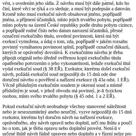
vést, s uvedením jeho sídla. Z návrhu musí být dále patrné, kdo ho
činí, které věci se týká a co sleduje, a musí být podepsán a datován.
Kromě toho musí exekuční návrh obsahovat jméno, popřípadě
jména, a příjmení účastníků, místo jejich trvalého pobytu, popřípadě
místo pobytu na území České republiky podle druhu pobytu cizince,
a popřípadě rodné číslo nebo datum narození účastníků, přesné
označení exekučního titulu, uvedení povinnosti, která má být
exekucí vymožena, a údaj o tom, zda, popřípadě v jakém rozsahu
povinný vymáhanou povinnost splnil, popřípadě označení důkazů,
kterých se oprávněný dovolává. K exekučnímu návrhu je třeba
připojit originál nebo úředně ověřenou kopii exekučního titulu
opatřeného potvrzením o jeho vykonatelnosti, ledaže exekuční titul
vydal exekuční soud (§ 38 EŘ). Exekutor, kterému došel exekuční
návrh, požádá exekuční soud nejpozději do 15 dnů ode dne
doručení návrhu o pověření a nařízení exekuce (§ 43a odst. 1 EŘ).
Věcně příslušným exekučním soudem je okresní soud a místně
příslušným je soud, v jehož obvodu má povinný, je-li fyzickou
osobou, místo svého trvalého pobytu (§ 45 odst. 1 a 2 EŘ).
Pokud exekuční návrh neobsahuje všechny stanovené náležitosti
nebo je nesrozumitelný anebo neurčitý, vyzve nejpozději do 15 dnů
exekutor, kterému byl doručen návrh na nařízení exekuce,
oprávněného, aby návrh opravil nebo doplnil, určí mu lhůtu a poučí
ho o tom, jak je třeba opravu nebo doplnění provést. Není-li v
určené lhůtě návrh řádně opraven nebo doplněn a v řízení nelze pro