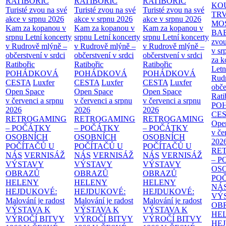
RATIBOŘIC
RATIBOŘIC
RATIBOŘIC
KO
Turisté zvou na své
Turisté zvou na své
Turisté zvou na své
TR
akce v srpnu 2026
akce v srpnu 2026
akce v srpnu 2026
MO
Kam za kopanou v
Kam za kopanou v
Kam za kopanou v
BA
srpnu
Letní koncerty
srpnu
Letní koncerty
srpnu
Letní koncerty
zvou
v Rudrově mlýně –
v Rudrově mlýně –
v Rudrově mlýně –
v sr
občerstvení v srdci
občerstvení v srdci
občerstvení v srdci
za k
Ratibořic
Ratibořic
Ratibořic
Letn
POHÁDKOVÁ
POHÁDKOVÁ
POHÁDKOVÁ
Rud
CESTA
Luxfer
CESTA
Luxfer
CESTA
Luxfer
obče
Open Space
Open Space
Open Space
Rati
v červenci a srpnu
v červenci a srpnu
v červenci a srpnu
PO
2026
2026
2026
CE
RETROGAMING
RETROGAMING
RETROGAMING
Ope
– POČÁTKY
– POČÁTKY
– POČÁTKY
v če
OSOBNÍCH
OSOBNÍCH
OSOBNÍCH
202
POČÍTAČŮ U
POČÍTAČŮ U
POČÍTAČŮ U
RE
NÁS
VERNISÁŽ
NÁS
VERNISÁŽ
NÁS
VERNISÁŽ
– 
VÝSTAVY
VÝSTAVY
VÝSTAVY
OS
OBRAZŮ
OBRAZŮ
OBRAZŮ
PO
HELENY
HELENY
HELENY
NÁ
HEJDUKOVÉ:
HEJDUKOVÉ:
HEJDUKOVÉ:
VÝ
Malování je radost
Malování je radost
Malování je radost
OB
VÝSTAVA K
VÝSTAVA K
VÝSTAVA K
HE
VÝROČÍ BITVY
VÝROČÍ BITVY
VÝROČÍ BITVY
HE