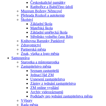
Českoskalické památky
Ratibořice a Babiččino údolí
Muzeum Boženy Němcové
Přehrada Rozkoš a autokemp
Školství
Základní škola
Mateřská škola
Základní umělecká škola
Středisko volného času Bájo
Knihovna Barunky Panklové
Zdravotnictví
Partnerská města
Znak, vlajka a logo města
Samospráva
Starostka a místostarostka
Zastupitelstvo města
Seznam zastupitelů
Jednací řád ZM
Usnesení zastupitelstva
Zápisy z jednání zastupitelstva
ZM online vysílání
Archiv videozáznamů
Podklady pro jednání zastupitelstva města
Výbory
Rada města