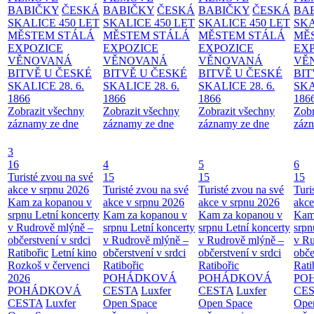
BABIČKY
ČESKÁ
BABIČKY
ČESKÁ
BABIČKY
ČESKÁ
BA
SKALICE 450 LET
SKALICE 450 LET
SKALICE 450 LET
SKA
MĚSTEM
STÁLÁ
MĚSTEM
STÁLÁ
MĚSTEM
STÁLÁ
MĚ
EXPOZICE
EXPOZICE
EXPOZICE
EX
VĚNOVANÁ
VĚNOVANÁ
VĚNOVANÁ
VĚ
BITVĚ U ČESKÉ
BITVĚ U ČESKÉ
BITVĚ U ČESKÉ
BIT
SKALICE 28. 6.
SKALICE 28. 6.
SKALICE 28. 6.
SKA
1866
1866
1866
186
Zobrazit všechny
Zobrazit všechny
Zobrazit všechny
Zobr
záznamy ze dne
záznamy ze dne
záznamy ze dne
zázn
3
16
4
5
6
Turisté zvou na své
15
15
15
akce v srpnu 2026
Turisté zvou na své
Turisté zvou na své
Turi
Kam za kopanou v
akce v srpnu 2026
akce v srpnu 2026
akce
srpnu
Letní koncerty
Kam za kopanou v
Kam za kopanou v
Kam
v Rudrově mlýně –
srpnu
Letní koncerty
srpnu
Letní koncerty
srp
občerstvení v srdci
v Rudrově mlýně –
v Rudrově mlýně –
v Ru
Ratibořic
Letní kino
občerstvení v srdci
občerstvení v srdci
obče
Rozkoš v červenci
Ratibořic
Ratibořic
Rati
2026
POHÁDKOVÁ
POHÁDKOVÁ
PO
POHÁDKOVÁ
CESTA
Luxfer
CESTA
Luxfer
CE
CESTA
Luxfer
Open Space
Open Space
Ope