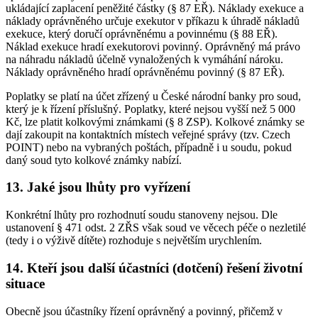
ukládající zaplacení peněžité částky (§ 87 EŘ). Náklady exekuce a
náklady oprávněného určuje exekutor v příkazu k úhradě nákladů
exekuce, který doručí oprávněnému a povinnému (§ 88 EŘ).
Náklad exekuce hradí exekutorovi povinný. Oprávněný má právo
na náhradu nákladů účelně vynaložených k vymáhání nároku.
Náklady oprávněného hradí oprávněnému povinný (§ 87 EŘ).
Poplatky se platí na účet zřízený u České národní banky pro soud,
který je k řízení příslušný. Poplatky, které nejsou vyšší než 5 000
Kč, lze platit kolkovými známkami (§ 8 ZSP). Kolkové známky se
dají zakoupit na kontaktních místech veřejné správy (tzv. Czech
POINT) nebo na vybraných poštách, případně i u soudu, pokud
daný soud tyto kolkové známky nabízí.
13. Jaké jsou lhůty pro vyřízení
Konkrétní lhůty pro rozhodnutí soudu stanoveny nejsou. Dle
ustanovení § 471 odst. 2 ZŘS však soud ve věcech péče o nezletilé
(tedy i o výživě dítěte) rozhoduje s největším urychlením.
14. Kteří jsou další účastníci (dotčení) řešení životní
situace
Obecně jsou účastníky řízení oprávněný a povinný, přičemž v