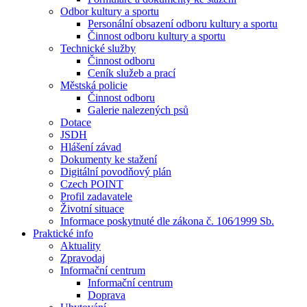
Odbor kultury a sportu
Personální obsazení odboru kultury a sportu
Činnost odboru kultury a sportu
Technické služby
Činnost odboru
Ceník služeb a prací
Městská policie
Činnost odboru
Galerie nalezených psů
Dotace
JSDH
Hlášení závad
Dokumenty ke stažení
Digitální povodňový plán
Czech POINT
Profil zadavatele
Životní situace
Informace poskytnuté dle zákona č. 106⁄1999 Sb.
Praktické info
Aktuality
Zpravodaj
Informační centrum
Informační centrum
Doprava