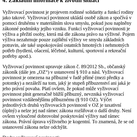
4. Základní informace k životní situaci
Vyživovací povinnost je projevem rodinné solidarity a funkcí rodiny
jako takové. Vyživovací povinnost ukládá osobě zákon a spočívá v
pomoci druhému v materiálním slova smyslu, pokud jsou naplněny
zákonné podmínky jejího vzniku. Funkcí vyživovací povinnosti je
výživa a přežití osoby, která má dle zákona právo na výživné. Pojem
výživa nezahrnuje pouze zajištění výživy ve smyslu základních
potravin, ale také uspokojování ostatních hmotných i nehmotných
potřeb (bydlení, ošacení, léčebné, kulturní, sportovní a rekreační
potřeby apod.).
Vyživovací povinnost upravuje zákon č. 89/2012 Sb., občanský
zákoník (dále jen „OZ“) v ustanovení § 910 a násl. Vyživovací
povinnost je omezena na příbuzné v řadě přímé (mezi předky a
potomky) a nezáleží na tom, jaký je stupeň příbuzenství ani jaká je
jeho právní povaha. Platí ovšem, že pokud může vyživovací
povinnost plnit generačně bližší příbuzný, nevzniká vyživovací
povinnost vzdálenějšímu příbuznému (§ 910 OZ). Výčet
jednotlivých druhů vyživovacích povinností v OZ je taxativní
(úplný) a nelze jej nad rámec zákona rozšiřovat o další druhy. Není
ovšem vyloučené dobrovolné poskytování výživy nad rámec
zákona. Právní úprava výživného je kogentní. To znamená, že se od
ustanovení zákona nelze odchýlit.