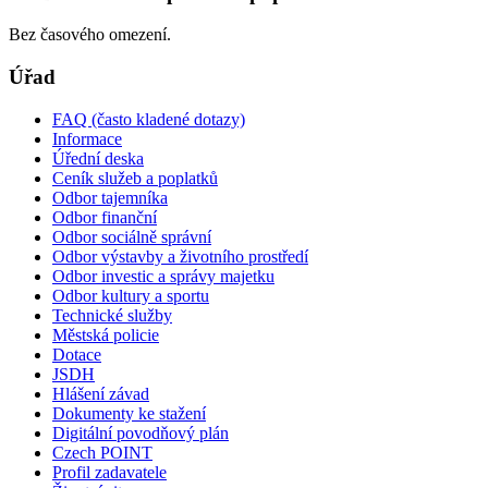
Bez časového omezení.
Úřad
FAQ (často kladené dotazy)
Informace
Úřední deska
Ceník služeb a poplatků
Odbor tajemníka
Odbor finanční
Odbor sociálně správní
Odbor výstavby a životního prostředí
Odbor investic a správy majetku
Odbor kultury a sportu
Technické služby
Městská policie
Dotace
JSDH
Hlášení závad
Dokumenty ke stažení
Digitální povodňový plán
Czech POINT
Profil zadavatele