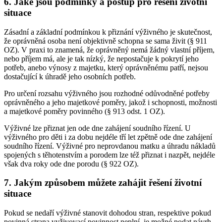
6. Jaké jsou podmínky a postup pro řešení životní
situace
Zásadní a základní podmínkou k přiznání výživného je skutečnost,
že oprávněná osoba není objektivně schopna se sama živit (§ 911
OZ). V praxi to znamená, že oprávněný nemá žádný vlastní příjem,
nebo příjem má, ale je tak nízký, že nepostačuje k pokrytí jeho
potřeb, anebo výnosy z majetku, který oprávněnému patří, nejsou
dostačující k úhradě jeho osobních potřeb.
Pro určení rozsahu výživného jsou rozhodné odůvodněné potřeby
oprávněného a jeho majetkové poměry, jakož i schopnosti, možnosti
a majetkové poměry povinného (§ 913 odst. 1 OZ).
Výživné lze přiznat jen ode dne zahájení soudního řízení. U
výživného pro děti i za dobu nejdéle tří let zpětně ode dne zahájení
soudního řízení. Výživné pro neprovdanou matku a úhradu nákladů
spojených s těhotenstvím a porodem lze též přiznat i nazpět, nejdéle
však dva roky ode dne porodu (§ 922 OZ).
7. Jakým způsobem můžete zahájit řešení životní
situace
Pokud se nedaří výživné stanovit dohodou stran, respektive pokud
povinná strana vyživovací povinnost neplní, je možné podat návrh