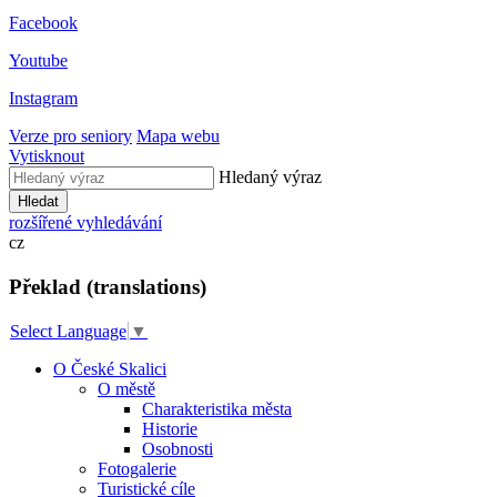
Facebook
Youtube
Instagram
Verze pro seniory
Mapa webu
Vytisknout
Hledaný výraz
Hledat
rozšířené vyhledávání
cz
Překlad (translations)
Select Language
▼
O České Skalici
O městě
Charakteristika města
Historie
Osobnosti
Fotogalerie
Turistické cíle