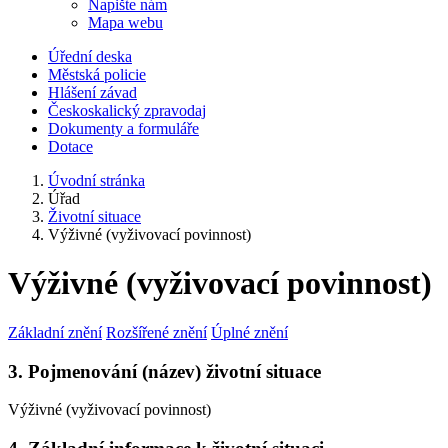
Napište nám
Mapa webu
Úřední deska
Městská policie
Hlášení závad
Českoskalický zpravodaj
Dokumenty a formuláře
Dotace
Úvodní stránka
Úřad
Životní situace
Výživné (vyživovací povinnost)
Výživné (vyživovací povinnost)
Základní znění
Rozšířené znění
Úplné znění
3. Pojmenování (název) životní situace
Výživné (vyživovací povinnost)