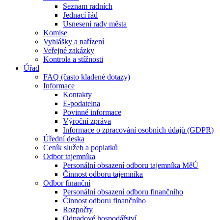
Seznam radních
Jednací řád
Usnesení rady města
Komise
Vyhlášky a nařízení
Veřejné zakázky
Kontrola a stížnosti
Úřad
FAQ (často kladené dotazy)
Informace
Kontakty
E-podatelna
Povinné informace
Výroční zpráva
Informace o zpracování osobních údajů (GDPR)
Úřední deska
Ceník služeb a poplatků
Odbor tajemníka
Personální obsazení odboru tajemníka MěÚ
Činnost odboru tajemníka
Odbor finanční
Personální obsazení odboru finančního
Činnost odboru finančního
Rozpočty
Odpadové hospodářství