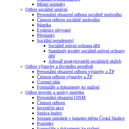
Místní poplatky
Odbor sociálně správní
Personální obsazení odboru sociálně správního
Činnost odboru sociálně správního
Matrika
Evidence obyvatel
Přestupky
Sociální poradenství
Sociálně právní ochrana dětí
Standardy kvality sociálně-právní ochrany
dětí
Adresář poskytovatelů sociálních služeb
Odbor výstavby a životního prostředí
Personální obsazení odboru výstavby a ŽP
Činnost odboru výstavby a ŽP
Územní plán
Formuláře a dokumenty ke stažení
Odbor investic a správy majetku
Personální obsazení OISM
Činnost odboru
Investiční akce
Správa budov
Seznam památek v katastru města Česká Skalice
Pozemky
Formuláře a dokumenty ke stažení