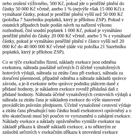
nebo zrušení výživného, 500 Kč, pokud jde o peněžité plnění do
částky 50 000 Kč včetně, anebo 1 % (nejvýše však 15 000 Kč) z
vymáhané částky, pokud je peněžité plnění vyšší než 50 000 Kč
(položka 7 Sazebníku poplatků, který je přílohou ZSP). Pokud v
ostatních případech bude podán návrh na nařízení výkonu
rozhodnutí, činí soudní poplatek 1 000 Kč, pokud je vymáháno
peněžité plnění do částky 20 000 Kč včetně, anebo 5 % z vymáhané
částky, pokud je vymáháno peněžité plnění v částce vyšší než 20
000 Kč do 40 000 000 Kč včetně (dále viz položka 21 Sazebníku
poplatků, který je přílohou ZSP).
Co se týče exekučního řízení, náklady exekuce jsou odměna
exekutora, náhrada paušálně určených či účelně vynaložených
hotových výdajů, náhrada za ztrátu času při exekuci, náhrada za
doručení písemností, případně odměna a náhrada nákladů správce
závodu, a je-li exekutor nebo správce podniku plátcem daně z
přidané hodnoty, je nákladem exekuce rovněž příslušná daň z
přidané hodnoty. Náhrada účelně vynaložených cestovních výdajů a
náhrada za ztrátu času je nákladem exekuce do výše stanovené
prováděcím právním předpisem. Účelně vynaložené cestovní výdaje
a ztrátu času přesahující tuto částku hradí exekutorovi oprávněný a o
této skutečnosti musí být poučen ve vyrozumění o zahájení exekuce.
Náklady exekuce a náklady oprávněného vymůže exekutor na
základě příkazu k úhradě nákladů exekuce, a to některým ze
způsobů určených v exekučním příkazu k provedení exekuce