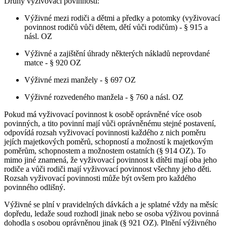
Druhy vyživovací povinnosti:
Výživné mezi rodiči a dětmi a předky a potomky (vyživovací
povinnost rodičů vůči dětem, dětí vůči rodičům) - § 915 a
násl. OZ
Výživné a zajištění úhrady některých nákladů neprovdané
matce - § 920 OZ
Výživné mezi manžely - § 697 OZ
Výživné rozvedeného manžela - § 760 a násl. OZ
Pokud má vyživovací povinnost k osobě oprávněné více osob
povinných, a tito povinní mají vůči oprávněnému stejné postavení,
odpovídá rozsah vyživovací povinnosti každého z nich poměru
jejích majetkových poměrů, schopností a možností k majetkovým
poměrům, schopnostem a možnostem ostatních (§ 914 OZ). To
mimo jiné znamená, že vyživovací povinnost k dítěti mají oba jeho
rodiče a vůči rodiči mají vyživovací povinnost všechny jeho děti.
Rozsah vyživovací povinnosti může být ovšem pro každého
povinného odlišný.
Výživné se plní v pravidelných dávkách a je splatné vždy na měsíc
dopředu, ledaže soud rozhodl jinak nebo se osoba výživou povinná
dohodla s osobou oprávněnou jinak (§ 921 OZ). Plnění výživného