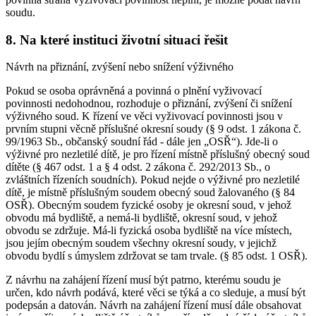
soudu.
8. Na které instituci životní situaci řešit
Návrh na přiznání, zvýšení nebo snížení výživného
Pokud se osoba oprávněná a povinná o plnění vyživovací
povinnosti nedohodnou, rozhoduje o přiznání, zvýšení či snížení
výživného soud. K řízení ve věci vyživovací povinnosti jsou v
prvním stupni věcně příslušné okresní soudy (§ 9 odst. 1 zákona č.
99/1963 Sb., občanský soudní řád - dále jen „OSŘ“). Jde-li o
výživné pro nezletilé dítě, je pro řízení místně příslušný obecný soud
dítěte (§ 467 odst. 1 a § 4 odst. 2 zákona č. 292/2013 Sb., o
zvláštních řízeních soudních). Pokud nejde o výživné pro nezletilé
dítě, je místně příslušným soudem obecný soud žalovaného (§ 84
OSŘ). Obecným soudem fyzické osoby je okresní soud, v jehož
obvodu má bydliště, a nemá-li bydliště, okresní soud, v jehož
obvodu se zdržuje. Má-li fyzická osoba bydliště na více místech,
jsou jejím obecným soudem všechny okresní soudy, v jejichž
obvodu bydlí s úmyslem zdržovat se tam trvale. (§ 85 odst. 1 OSŘ).
Z návrhu na zahájení řízení musí být patrno, kterému soudu je
určen, kdo návrh podává, které věci se týká a co sleduje, a musí být
podepsán a datován. Návrh na zahájení řízení musí dále obsahovat