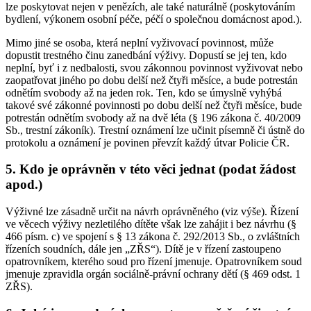
lze poskytovat nejen v penězích, ale také naturálně (poskytováním
bydlení, výkonem osobní péče, péčí o společnou domácnost apod.).
Mimo jiné se osoba, která neplní vyživovací povinnost, může
dopustit trestného činu zanedbání výživy. Dopustí se jej ten, kdo
neplní, byť i z nedbalosti, svou zákonnou povinnost vyživovat nebo
zaopatřovat jiného po dobu delší než čtyři měsíce, a bude potrestán
odnětím svobody až na jeden rok. Ten, kdo se úmyslně vyhýbá
takové své zákonné povinnosti po dobu delší než čtyři měsíce, bude
potrestán odnětím svobody až na dvě léta (§ 196 zákona č. 40/2009
Sb., trestní zákoník). Trestní oznámení lze učinit písemně či ústně do
protokolu a oznámení je povinen převzít každý útvar Policie ČR.
5. Kdo je oprávněn v této věci jednat (podat žádost
apod.)
Výživné lze zásadně určit na návrh oprávněného (viz výše). Řízení
ve věcech výživy nezletilého dítěte však lze zahájit i bez návrhu (§
466 písm. c) ve spojení s § 13 zákona č. 292/2013 Sb., o zvláštních
řízeních soudních, dále jen „ZŘS“). Dítě je v řízení zastoupeno
opatrovníkem, kterého soud pro řízení jmenuje. Opatrovníkem soud
jmenuje zpravidla orgán sociálně-právní ochrany dětí (§ 469 odst. 1
ZŘS).