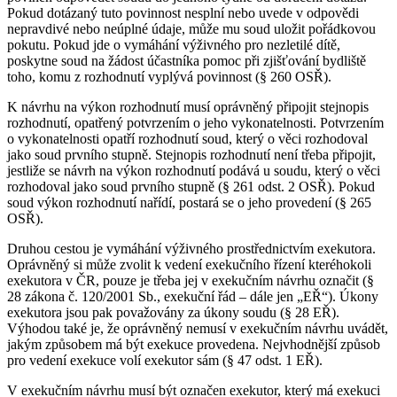
Pokud dotázaný tuto povinnost nesplní nebo uvede v odpovědi
nepravdivé nebo neúplné údaje, může mu soud uložit pořádkovou
pokutu. Pokud jde o vymáhání výživného pro nezletilé dítě,
poskytne soud na žádost účastníka pomoc při zjišťování bydliště
toho, komu z rozhodnutí vyplývá povinnost (§ 260 OSŘ).
K návrhu na výkon rozhodnutí musí oprávněný připojit stejnopis
rozhodnutí, opatřený potvrzením o jeho vykonatelnosti. Potvrzením
o vykonatelnosti opatří rozhodnutí soud, který o věci rozhodoval
jako soud prvního stupně. Stejnopis rozhodnutí není třeba připojit,
jestliže se návrh na výkon rozhodnutí podává u soudu, který o věci
rozhodoval jako soud prvního stupně (§ 261 odst. 2 OSŘ). Pokud
soud výkon rozhodnutí nařídí, postará se o jeho provedení (§ 265
OSŘ).
Druhou cestou je vymáhání výživného prostřednictvím exekutora.
Oprávněný si může zvolit k vedení exekučního řízení kteréhokoli
exekutora v ČR, pouze je třeba jej v exekučním návrhu označit (§
28 zákona č. 120/2001 Sb., exekuční řád – dále jen „EŘ“). Úkony
exekutora jsou pak považovány za úkony soudu (§ 28 EŘ).
Výhodou také je, že oprávněný nemusí v exekučním návrhu uvádět,
jakým způsobem má být exekuce provedena. Nejvhodnější způsob
pro vedení exekuce volí exekutor sám (§ 47 odst. 1 EŘ).
V exekučním návrhu musí být označen exekutor, který má exekuci