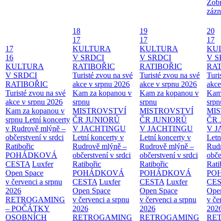
Zobr
zázn
18
19
20
17
17
17
17
KULTURA
KULTURA
KU
16
V SRDCI
V SRDCI
V S
KULTURA
RATIBOŘIC
RATIBOŘIC
RAT
V SRDCI
Turisté zvou na své
Turisté zvou na své
Turi
RATIBOŘIC
akce v srpnu 2026
akce v srpnu 2026
akce
Turisté zvou na své
Kam za kopanou v
Kam za kopanou v
Kam
akce v srpnu 2026
srpnu
srpnu
srpn
Kam za kopanou v
MISTROVSTVÍ
MISTROVSTVÍ
MI
srpnu
Letní koncerty
ČR JUNIORŮ
ČR JUNIORŮ
ČR 
v Rudrově mlýně –
V JACHTINGU
V JACHTINGU
V 
občerstvení v srdci
Letní koncerty v
Letní koncerty v
Letn
Ratibořic
Rudrově mlýně –
Rudrově mlýně –
Rud
POHÁDKOVÁ
občerstvení v srdci
občerstvení v srdci
obče
CESTA
Luxfer
Ratibořic
Ratibořic
Rati
Open Space
POHÁDKOVÁ
POHÁDKOVÁ
PO
v červenci a srpnu
CESTA
Luxfer
CESTA
Luxfer
CE
2026
Open Space
Open Space
Ope
RETROGAMING
v červenci a srpnu
v červenci a srpnu
v če
– POČÁTKY
2026
2026
202
OSOBNÍCH
RETROGAMING
RETROGAMING
RE