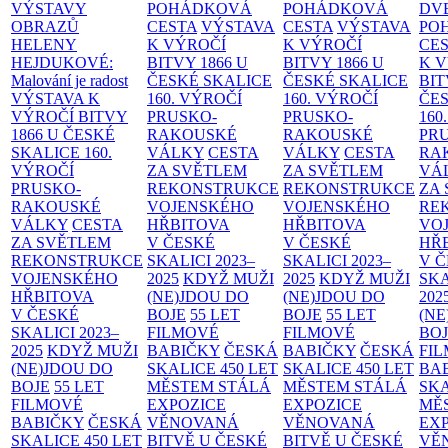
VÝSTAVY
POHÁDKOVÁ
POHÁDKOVÁ
DV
OBRAZŮ
CESTA
VÝSTAVA
CESTA
VÝSTAVA
PO
HELENY
K VÝROČÍ
K VÝROČÍ
CE
HEJDUKOVÉ:
BITVY 1866 U
BITVY 1866 U
K 
Malování je radost
ČESKÉ SKALICE
ČESKÉ SKALICE
BIT
VÝSTAVA K
160. VÝROČÍ
160. VÝROČÍ
ČES
VÝROČÍ BITVY
PRUSKO-
PRUSKO-
160
1866 U ČESKÉ
RAKOUSKÉ
RAKOUSKÉ
PR
SKALICE
160.
VÁLKY
CESTA
VÁLKY
CESTA
RA
VÝROČÍ
ZA SVĚTLEM
ZA SVĚTLEM
VÁ
PRUSKO-
REKONSTRUKCE
REKONSTRUKCE
ZA
RAKOUSKÉ
VOJENSKÉHO
VOJENSKÉHO
RE
VÁLKY
CESTA
HŘBITOVA
HŘBITOVA
VO
ZA SVĚTLEM
V ČESKÉ
V ČESKÉ
HŘ
REKONSTRUKCE
SKALICI 2023–
SKALICI 2023–
V 
VOJENSKÉHO
2025
KDYŽ MUŽI
2025
KDYŽ MUŽI
SKA
HŘBITOVA
(NE)JDOU DO
(NE)JDOU DO
202
V ČESKÉ
BOJE
55 LET
BOJE
55 LET
(NE
SKALICI 2023–
FILMOVÉ
FILMOVÉ
BO
2025
KDYŽ MUŽI
BABIČKY
ČESKÁ
BABIČKY
ČESKÁ
FI
(NE)JDOU DO
SKALICE 450 LET
SKALICE 450 LET
BA
BOJE
55 LET
MĚSTEM
STÁLÁ
MĚSTEM
STÁLÁ
SKA
FILMOVÉ
EXPOZICE
EXPOZICE
MĚ
BABIČKY
ČESKÁ
VĚNOVANÁ
VĚNOVANÁ
EX
SKALICE 450 LET
BITVĚ U ČESKÉ
BITVĚ U ČESKÉ
VĚ