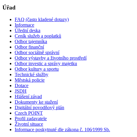
Úřad
FAQ (často kladené dotazy)
Informace
Úřední deska
Ceník služeb a poplatků
Odbor tajemníka
Odbor finanční
Odbor sociálně správní
Odbor výstavby a životního prostředí
Odbor investic a správy majetku
Odbor kultury a sportu
Technické služby
Městská policie
Dotace
JSDH
Hlášení závad
Dokumenty ke stažení
Digitální povodňový plán
Czech POINT
Profil zadavatele
Životní situace
Informace poskytnuté dle zákona č. 106⁄1999 Sb.