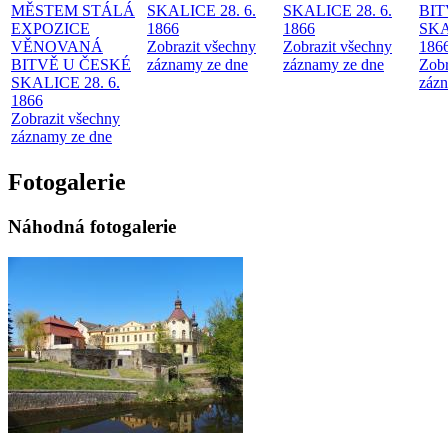
MĚSTEM
STÁLÁ
SKALICE 28. 6.
SKALICE 28. 6.
BIT
EXPOZICE
1866
1866
SKA
VĚNOVANÁ
Zobrazit všechny
Zobrazit všechny
186
BITVĚ U ČESKÉ
záznamy ze dne
záznamy ze dne
Zobr
SKALICE 28. 6.
zázn
1866
Zobrazit všechny
záznamy ze dne
Fotogalerie
Náhodná fotogalerie