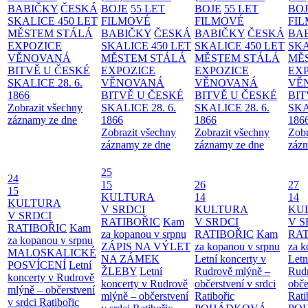
BABIČKY
ČESKÁ
BOJE
55 LET
BOJE
55 LET
BO
SKALICE 450 LET
FILMOVÉ
FILMOVÉ
FI
MĚSTEM
STÁLÁ
BABIČKY
ČESKÁ
BABIČKY
ČESKÁ
BA
EXPOZICE
SKALICE 450 LET
SKALICE 450 LET
SKA
VĚNOVANÁ
MĚSTEM
STÁLÁ
MĚSTEM
STÁLÁ
MĚ
BITVĚ U ČESKÉ
EXPOZICE
EXPOZICE
EX
SKALICE 28. 6.
VĚNOVANÁ
VĚNOVANÁ
VĚ
1866
BITVĚ U ČESKÉ
BITVĚ U ČESKÉ
BIT
Zobrazit všechny
SKALICE 28. 6.
SKALICE 28. 6.
SKA
záznamy ze dne
1866
1866
186
Zobrazit všechny
Zobrazit všechny
Zobr
záznamy ze dne
záznamy ze dne
zázn
25
24
15
26
27
15
KULTURA
14
14
KULTURA
V SRDCI
KULTURA
KU
V SRDCI
RATIBOŘIC
Kam
V SRDCI
V S
RATIBOŘIC
Kam
za kopanou v srpnu
RATIBOŘIC
Kam
RAT
za kopanou v srpnu
ZÁPIS NA VÝLET
za kopanou v srpnu
za k
MALOSKALICKÉ
NA ZÁMEK
Letní koncerty v
Letn
POSVÍCENÍ
Letní
ŽLEBY
Letní
Rudrově mlýně –
Rud
koncerty v Rudrově
koncerty v Rudrově
občerstvení v srdci
obče
mlýně – občerstvení
mlýně – občerstvení
Ratibořic
Rati
v srdci Ratibořic