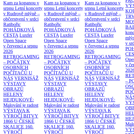
PR
Kam za kopanou v
Kam za kopanou v
Kam za kopanou v
VÝ
srpnu
Letní koncerty
srpnu
Letní koncerty
srpnu
Letní koncerty
KO
v Rudrově mlýně –
v Rudrově mlýně –
v Rudrově mlýně –
TR
občerstvení v srdci
občerstvení v srdci
občerstvení v srdci
MO
Ratibořic
Ratibořic
Ratibořic
BA
POHÁDKOVÁ
POHÁDKOVÁ
POHÁDKOVÁ
konc
CESTA
Luxfer
CESTA
Luxfer
CESTA
Luxfer
mlýn
Open Space
Open Space
Open Space
v sr
v červenci a srpnu
v červenci a srpnu
v červenci a srpnu
PO
2026
2026
2026
CE
RETROGAMING
RETROGAMING
RETROGAMING
Ope
– POČÁTKY
– POČÁTKY
– POČÁTKY
v če
OSOBNÍCH
OSOBNÍCH
OSOBNÍCH
202
POČÍTAČŮ U
POČÍTAČŮ U
POČÍTAČŮ U
RE
NÁS
VERNISÁŽ
NÁS
VERNISÁŽ
NÁS
VERNISÁŽ
– 
VÝSTAVY
VÝSTAVY
VÝSTAVY
OS
OBRAZŮ
OBRAZŮ
OBRAZŮ
PO
HELENY
HELENY
HELENY
NÁ
HEJDUKOVÉ:
HEJDUKOVÉ:
HEJDUKOVÉ:
VÝ
Malování je radost
Malování je radost
Malování je radost
OB
VÝSTAVA K
VÝSTAVA K
VÝSTAVA K
HE
VÝROČÍ BITVY
VÝROČÍ BITVY
VÝROČÍ BITVY
HE
1866 U ČESKÉ
1866 U ČESKÉ
1866 U ČESKÉ
Malo
SKALICE
160.
SKALICE
160.
SKALICE
160.
VÝ
VÝROČÍ
VÝROČÍ
VÝROČÍ