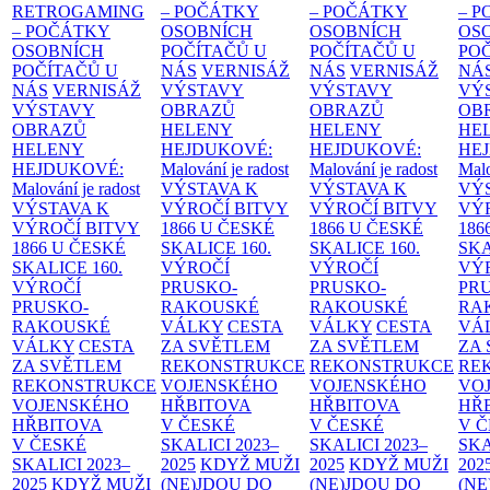
RETROGAMING
– POČÁTKY
– POČÁTKY
– 
– POČÁTKY
OSOBNÍCH
OSOBNÍCH
OS
OSOBNÍCH
POČÍTAČŮ U
POČÍTAČŮ U
PO
POČÍTAČŮ U
NÁS
VERNISÁŽ
NÁS
VERNISÁŽ
NÁ
NÁS
VERNISÁŽ
VÝSTAVY
VÝSTAVY
VÝ
VÝSTAVY
OBRAZŮ
OBRAZŮ
OB
OBRAZŮ
HELENY
HELENY
HE
HELENY
HEJDUKOVÉ:
HEJDUKOVÉ:
HE
HEJDUKOVÉ:
Malování je radost
Malování je radost
Malo
Malování je radost
VÝSTAVA K
VÝSTAVA K
VÝ
VÝSTAVA K
VÝROČÍ BITVY
VÝROČÍ BITVY
VÝ
VÝROČÍ BITVY
1866 U ČESKÉ
1866 U ČESKÉ
186
1866 U ČESKÉ
SKALICE
160.
SKALICE
160.
SK
SKALICE
160.
VÝROČÍ
VÝROČÍ
VÝ
VÝROČÍ
PRUSKO-
PRUSKO-
PR
PRUSKO-
RAKOUSKÉ
RAKOUSKÉ
RA
RAKOUSKÉ
VÁLKY
CESTA
VÁLKY
CESTA
VÁ
VÁLKY
CESTA
ZA SVĚTLEM
ZA SVĚTLEM
ZA
ZA SVĚTLEM
REKONSTRUKCE
REKONSTRUKCE
RE
REKONSTRUKCE
VOJENSKÉHO
VOJENSKÉHO
VO
VOJENSKÉHO
HŘBITOVA
HŘBITOVA
HŘ
HŘBITOVA
V ČESKÉ
V ČESKÉ
V 
V ČESKÉ
SKALICI 2023–
SKALICI 2023–
SKA
SKALICI 2023–
2025
KDYŽ MUŽI
2025
KDYŽ MUŽI
202
2025
KDYŽ MUŽI
(NE)JDOU DO
(NE)JDOU DO
(NE