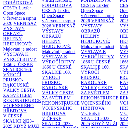
v srdci Ratibořic
POHÁDKOVÁ
PO
POHÁDKOVÁ
POHÁDKOVÁ
CESTA
Luxfer
CE
CESTA
Luxfer
CESTA
Luxfer
Open Space
Ope
Open Space
Open Space
v červenci a srpnu
v če
v červenci a srpnu
v červenci a srpnu
2026
VERNISÁŽ
202
2026
VERNISÁŽ
2026
VERNISÁŽ
VÝSTAVY
VÝ
VÝSTAVY
VÝSTAVY
OBRAZŮ
OB
OBRAZŮ
OBRAZŮ
HELENY
HE
HELENY
HELENY
HEJDUKOVÉ:
HE
HEJDUKOVÉ:
HEJDUKOVÉ:
Malování je radost
Malo
Malování je radost
Malování je radost
VÝSTAVA K
VÝ
VÝSTAVA K
VÝSTAVA K
VÝROČÍ BITVY
VÝ
VÝROČÍ BITVY
VÝROČÍ BITVY
1866 U ČESKÉ
186
1866 U ČESKÉ
1866 U ČESKÉ
SKALICE
160.
SK
SKALICE
160.
SKALICE
160.
VÝROČÍ
VÝ
VÝROČÍ
VÝROČÍ
PRUSKO-
PR
PRUSKO-
PRUSKO-
RAKOUSKÉ
RA
RAKOUSKÉ
RAKOUSKÉ
VÁLKY
CESTA
VÁ
VÁLKY
CESTA
VÁLKY
CESTA
ZA SVĚTLEM
ZA
ZA SVĚTLEM
ZA SVĚTLEM
REKONSTRUKCE
RE
REKONSTRUKCE
REKONSTRUKCE
VOJENSKÉHO
VO
VOJENSKÉHO
VOJENSKÉHO
HŘBITOVA
HŘ
HŘBITOVA
HŘBITOVA
V ČESKÉ
V 
V ČESKÉ
V ČESKÉ
SKALICI 2023–
SKA
SKALICI 2023–
SKALICI 2023–
2025
KDYŽ MUŽI
202
2025
KDYŽ MUŽI