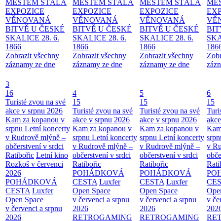
MĚSTEM
STÁLÁ
MĚSTEM
STÁLÁ
MĚSTEM
STÁLÁ
MĚ
EXPOZICE
EXPOZICE
EXPOZICE
EX
VĚNOVANÁ
VĚNOVANÁ
VĚNOVANÁ
VĚ
BITVĚ U ČESKÉ
BITVĚ U ČESKÉ
BITVĚ U ČESKÉ
BIT
SKALICE 28. 6.
SKALICE 28. 6.
SKALICE 28. 6.
SKA
1866
1866
1866
186
Zobrazit všechny
Zobrazit všechny
Zobrazit všechny
Zobr
záznamy ze dne
záznamy ze dne
záznamy ze dne
zázn
3
16
4
5
6
Turisté zvou na své
15
15
15
akce v srpnu 2026
Turisté zvou na své
Turisté zvou na své
Turi
Kam za kopanou v
akce v srpnu 2026
akce v srpnu 2026
akce
srpnu
Letní koncerty
Kam za kopanou v
Kam za kopanou v
Kam
v Rudrově mlýně –
srpnu
Letní koncerty
srpnu
Letní koncerty
srp
občerstvení v srdci
v Rudrově mlýně –
v Rudrově mlýně –
v Ru
Ratibořic
Letní kino
občerstvení v srdci
občerstvení v srdci
obče
Rozkoš v červenci
Ratibořic
Ratibořic
Rati
2026
POHÁDKOVÁ
POHÁDKOVÁ
PO
POHÁDKOVÁ
CESTA
Luxfer
CESTA
Luxfer
CE
CESTA
Luxfer
Open Space
Open Space
Ope
Open Space
v červenci a srpnu
v červenci a srpnu
v če
v červenci a srpnu
2026
2026
202
2026
RETROGAMING
RETROGAMING
RE