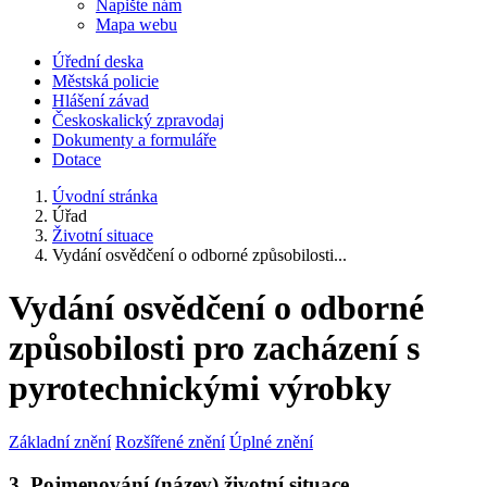
Napište nám
Mapa webu
Úřední deska
Městská policie
Hlášení závad
Českoskalický zpravodaj
Dokumenty a formuláře
Dotace
Úvodní stránka
Úřad
Životní situace
Vydání osvědčení o odborné způsobilosti...
Vydání osvědčení o odborné
způsobilosti pro zacházení s
pyrotechnickými výrobky
Základní znění
Rozšířené znění
Úplné znění
3. Pojmenování (název) životní situace