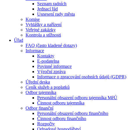
Seznam radních
Jednací řád
Usnesení rady města
Komise
Vyhlášky a nařízení
Veřejné zakázky
Kontrola a stížnosti
Úřad
FAQ (často kladené dotazy)
Informace
Kontakty
E-podatelna
Povinné informace
Výroční zpráva
Informace o zpracování osobních údajů (GDPR)
Úřední deska
Ceník služeb a poplatků
Odbor tajemníka
Personální obsazení odboru tajemníka MěÚ
Činnost odboru tajemníka
Odbor finanční
Personální obsazení odboru finančního
Činnost odboru finančního
Rozpočty
Odpadové hospodářství