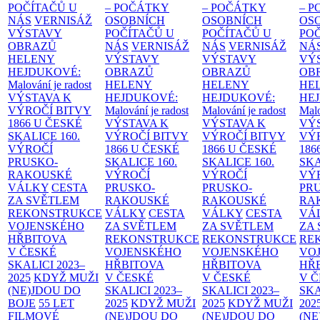
POČÍTAČŮ U
– POČÁTKY
– POČÁTKY
– 
NÁS
VERNISÁŽ
OSOBNÍCH
OSOBNÍCH
OS
VÝSTAVY
POČÍTAČŮ U
POČÍTAČŮ U
PO
OBRAZŮ
NÁS
VERNISÁŽ
NÁS
VERNISÁŽ
NÁ
HELENY
VÝSTAVY
VÝSTAVY
VÝ
HEJDUKOVÉ:
OBRAZŮ
OBRAZŮ
OB
Malování je radost
HELENY
HELENY
HE
VÝSTAVA K
HEJDUKOVÉ:
HEJDUKOVÉ:
HE
VÝROČÍ BITVY
Malování je radost
Malování je radost
Malo
1866 U ČESKÉ
VÝSTAVA K
VÝSTAVA K
VÝ
SKALICE
160.
VÝROČÍ BITVY
VÝROČÍ BITVY
VÝ
VÝROČÍ
1866 U ČESKÉ
1866 U ČESKÉ
186
PRUSKO-
SKALICE
160.
SKALICE
160.
SK
RAKOUSKÉ
VÝROČÍ
VÝROČÍ
VÝ
VÁLKY
CESTA
PRUSKO-
PRUSKO-
PR
ZA SVĚTLEM
RAKOUSKÉ
RAKOUSKÉ
RA
REKONSTRUKCE
VÁLKY
CESTA
VÁLKY
CESTA
VÁ
VOJENSKÉHO
ZA SVĚTLEM
ZA SVĚTLEM
ZA
HŘBITOVA
REKONSTRUKCE
REKONSTRUKCE
RE
V ČESKÉ
VOJENSKÉHO
VOJENSKÉHO
VO
SKALICI 2023–
HŘBITOVA
HŘBITOVA
HŘ
2025
KDYŽ MUŽI
V ČESKÉ
V ČESKÉ
V 
(NE)JDOU DO
SKALICI 2023–
SKALICI 2023–
SKA
BOJE
55 LET
2025
KDYŽ MUŽI
2025
KDYŽ MUŽI
202
FILMOVÉ
(NE)JDOU DO
(NE)JDOU DO
(NE