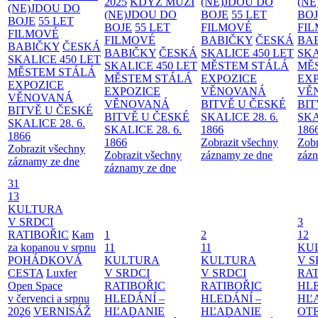
2025
KDYŽ MUŽI
(NE)JDOU DO
(NE
(NE)JDOU DO
(NE)JDOU DO
BOJE
55 LET
BO
BOJE
55 LET
BOJE
55 LET
FILMOVÉ
FI
FILMOVÉ
FILMOVÉ
BABIČKY
ČESKÁ
BA
BABIČKY
ČESKÁ
BABIČKY
ČESKÁ
SKALICE 450 LET
SKA
SKALICE 450 LET
SKALICE 450 LET
MĚSTEM
STÁLÁ
MĚ
MĚSTEM
STÁLÁ
MĚSTEM
STÁLÁ
EXPOZICE
EX
EXPOZICE
EXPOZICE
VĚNOVANÁ
VĚ
VĚNOVANÁ
VĚNOVANÁ
BITVĚ U ČESKÉ
BIT
BITVĚ U ČESKÉ
BITVĚ U ČESKÉ
SKALICE 28. 6.
SKA
SKALICE 28. 6.
SKALICE 28. 6.
1866
186
1866
1866
Zobrazit všechny
Zobr
Zobrazit všechny
Zobrazit všechny
záznamy ze dne
zázn
záznamy ze dne
záznamy ze dne
31
13
KULTURA
V SRDCI
3
RATIBOŘIC
Kam
1
2
12
za kopanou v srpnu
11
11
KU
POHÁDKOVÁ
KULTURA
KULTURA
V S
CESTA
Luxfer
V SRDCI
V SRDCI
RAT
Open Space
RATIBOŘIC
RATIBOŘIC
HLE
v červenci a srpnu
HLEDÁNÍ –
HLEDÁNÍ –
HĽ
2026
VERNISÁŽ
HĽADANIE
HĽADANIE
OT