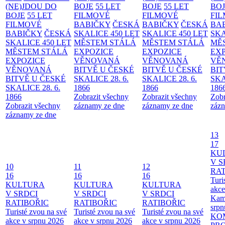
(NE)JDOU DO
BOJE
55 LET
BOJE
55 LET
BO
BOJE
55 LET
FILMOVÉ
FILMOVÉ
FI
FILMOVÉ
BABIČKY
ČESKÁ
BABIČKY
ČESKÁ
BA
BABIČKY
ČESKÁ
SKALICE 450 LET
SKALICE 450 LET
SKA
SKALICE 450 LET
MĚSTEM
STÁLÁ
MĚSTEM
STÁLÁ
MĚ
MĚSTEM
STÁLÁ
EXPOZICE
EXPOZICE
EX
EXPOZICE
VĚNOVANÁ
VĚNOVANÁ
VĚ
VĚNOVANÁ
BITVĚ U ČESKÉ
BITVĚ U ČESKÉ
BIT
BITVĚ U ČESKÉ
SKALICE 28. 6.
SKALICE 28. 6.
SKA
SKALICE 28. 6.
1866
1866
186
1866
Zobrazit všechny
Zobrazit všechny
Zobr
Zobrazit všechny
záznamy ze dne
záznamy ze dne
zázn
záznamy ze dne
13
17
KU
V S
10
11
12
RAT
16
16
16
Turi
KULTURA
KULTURA
KULTURA
akce
V SRDCI
V SRDCI
V SRDCI
Kam
RATIBOŘIC
RATIBOŘIC
RATIBOŘIC
srpn
Turisté zvou na své
Turisté zvou na své
Turisté zvou na své
KO
akce v srpnu 2026
akce v srpnu 2026
akce v srpnu 2026