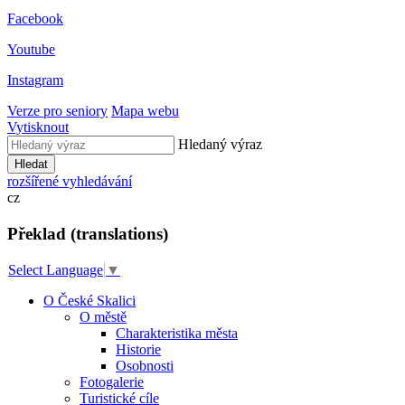
Facebook
Youtube
Instagram
Verze pro seniory
Mapa webu
Vytisknout
Hledaný výraz
Hledat
rozšířené vyhledávání
cz
Překlad (translations)
Select Language
▼
O České Skalici
O městě
Charakteristika města
Historie
Osobnosti
Fotogalerie
Turistické cíle