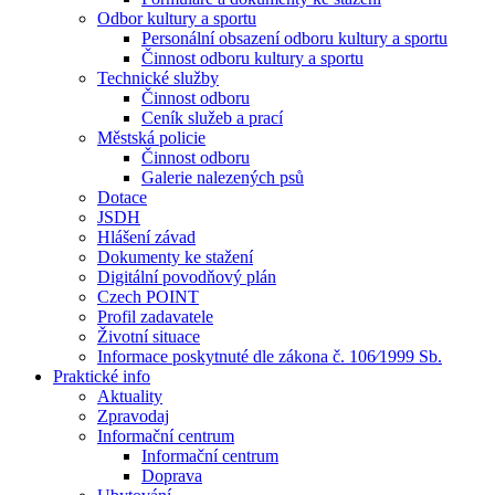
Odbor kultury a sportu
Personální obsazení odboru kultury a sportu
Činnost odboru kultury a sportu
Technické služby
Činnost odboru
Ceník služeb a prací
Městská policie
Činnost odboru
Galerie nalezených psů
Dotace
JSDH
Hlášení závad
Dokumenty ke stažení
Digitální povodňový plán
Czech POINT
Profil zadavatele
Životní situace
Informace poskytnuté dle zákona č. 106⁄1999 Sb.
Praktické info
Aktuality
Zpravodaj
Informační centrum
Informační centrum
Doprava