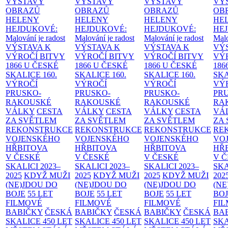
VÝSTAVY
VÝSTAVY
VÝSTAVY
VÝ
OBRAZŮ
OBRAZŮ
OBRAZŮ
OB
HELENY
HELENY
HELENY
HE
HEJDUKOVÉ:
HEJDUKOVÉ:
HEJDUKOVÉ:
HE
Malování je radost
Malování je radost
Malování je radost
Malo
VÝSTAVA K
VÝSTAVA K
VÝSTAVA K
VÝ
VÝROČÍ BITVY
VÝROČÍ BITVY
VÝROČÍ BITVY
VÝ
1866 U ČESKÉ
1866 U ČESKÉ
1866 U ČESKÉ
186
SKALICE
160.
SKALICE
160.
SKALICE
160.
SK
VÝROČÍ
VÝROČÍ
VÝROČÍ
VÝ
PRUSKO-
PRUSKO-
PRUSKO-
PR
RAKOUSKÉ
RAKOUSKÉ
RAKOUSKÉ
RA
VÁLKY
CESTA
VÁLKY
CESTA
VÁLKY
CESTA
VÁ
ZA SVĚTLEM
ZA SVĚTLEM
ZA SVĚTLEM
ZA
REKONSTRUKCE
REKONSTRUKCE
REKONSTRUKCE
RE
VOJENSKÉHO
VOJENSKÉHO
VOJENSKÉHO
VO
HŘBITOVA
HŘBITOVA
HŘBITOVA
HŘ
V ČESKÉ
V ČESKÉ
V ČESKÉ
V 
SKALICI 2023–
SKALICI 2023–
SKALICI 2023–
SKA
2025
KDYŽ MUŽI
2025
KDYŽ MUŽI
2025
KDYŽ MUŽI
202
(NE)JDOU DO
(NE)JDOU DO
(NE)JDOU DO
(NE
BOJE
55 LET
BOJE
55 LET
BOJE
55 LET
BO
FILMOVÉ
FILMOVÉ
FILMOVÉ
FI
BABIČKY
ČESKÁ
BABIČKY
ČESKÁ
BABIČKY
ČESKÁ
BA
SKALICE 450 LET
SKALICE 450 LET
SKALICE 450 LET
SKA