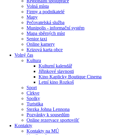
Regionální spolupráce
Volná místa
Firmy a podnikatelé
Mapy
Pečovatelská služba
Munipolis - informační systém
Mapa sběrných míst
Senior taxi
Online kamery
Krizová karta obce
Volný čas
Kultura
Kulturní kalendář
Jiřinkové slavnosti
Kino Kaplicky Boutique Cinema
Letní kino Rozkoš
Sport
Církve
Spolky
Turistika
Stezka Johna Lennona
Pozvánky k sousedům
Online rezervace sportovišť
Kontakty
Kontakty na MÚ