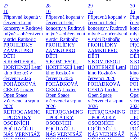
27
28
29
30
16
16
16
16
Přípravná kopaná v
Přípravná kopaná v
Přípravná kopaná v
Příp
červenci
Letní
červenci
Letní
červenci
Letní
červ
koncerty v Rudrově
koncerty v Rudrově
koncerty v Rudrově
konc
mlýně – občerstvení
mlýně – občerstvení
mlýně – občerstvení
mlýn
v srdci Ratibořic
v srdci Ratibořic
v srdci Ratibořic
v sr
PROHLÍDKY
PROHLÍDKY
PROHLÍDKY
PR
ZÁMKU PRO
ZÁMKU PRO
ZÁMKU PRO
ZÁ
DĚTI
DĚTI
DĚTI
DĚT
S KOMTESOU
S KOMTESOU
S KOMTESOU
S 
HORTENZIÍ
Letní
HORTENZIÍ
Letní
HORTENZIÍ
Letní
HOR
kino Rozkoš v
kino Rozkoš v
kino Rozkoš v
kino
červenci 2026
červenci 2026
červenci 2026
červ
POHÁDKOVÁ
POHÁDKOVÁ
POHÁDKOVÁ
PO
CESTA
Luxfer
CESTA
Luxfer
CESTA
Luxfer
CE
Open Space
Open Space
Open Space
Ope
v červenci a srpnu
v červenci a srpnu
v červenci a srpnu
v če
2026
2026
2026
202
RETROGAMING
RETROGAMING
RETROGAMING
RE
– POČÁTKY
– POČÁTKY
– POČÁTKY
– 
OSOBNÍCH
OSOBNÍCH
OSOBNÍCH
OS
POČÍTAČŮ U
POČÍTAČŮ U
POČÍTAČŮ U
PO
NÁS
VERNISÁŽ
NÁS
VERNISÁŽ
NÁS
VERNISÁŽ
NÁ