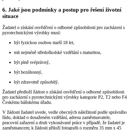
6. Jaké jsou podmínky a postup pro řešení životní
situace
Žadatel o získání osvědčení o odborné způsobilosti pro zacházení s
pyrotechnickými výrobky musí:
být fyzickou osobou starší 18 let,
mít nejméně středoškolské vzdělání s maturitou,
být plně svéprávný,
být bezúhonný,
být zdravotně způsobilý.
Žadatel předloží žádost o získání osvědčení o odborné způsobilosti
pro zacházení s pyrotechnickými výrobky kategorie P2, T2 nebo F4
Českému báňskému úřadu.
V žádosti žadatel uvede, vedle obecných náležitostí podle správního
řádu, doklad o dosaženém vzdělání, adresu zaměstnavatele,
pracovní zařazení a druh vykonávané práce v případě, že žadatel je
zaměstnancem; k žádosti přiloží fotografii o rozměru 35 mm x 45