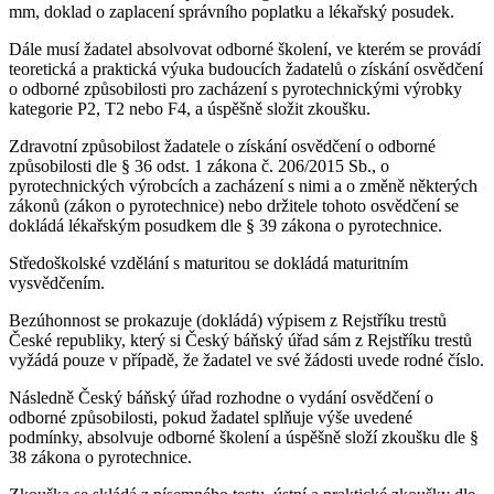
mm, doklad o zaplacení správního poplatku a lékařský posudek.
Dále musí žadatel absolvovat odborné školení, ve kterém se provádí
teoretická a praktická výuka budoucích žadatelů o získání osvědčení
o odborné způsobilosti pro zacházení s pyrotechnickými výrobky
kategorie P2, T2 nebo F4, a úspěšně složit zkoušku.
Zdravotní způsobilost žadatele o získání osvědčení o odborné
způsobilosti dle § 36 odst. 1 zákona č. 206/2015 Sb., o
pyrotechnických výrobcích a zacházení s nimi a o změně některých
zákonů (zákon o pyrotechnice) nebo držitele tohoto osvědčení se
dokládá lékařským posudkem dle § 39 zákona o pyrotechnice.
Středoškolské vzdělání s maturitou se dokládá maturitním
vysvědčením.
Bezúhonnost se prokazuje (dokládá) výpisem z Rejstříku trestů
České republiky, který si Český báňský úřad sám z Rejstříku trestů
vyžádá pouze v případě, že žadatel ve své žádosti uvede rodné číslo.
Následně Český báňský úřad rozhodne o vydání osvědčení o
odborné způsobilosti, pokud žadatel splňuje výše uvedené
podmínky, absolvuje odborné školení a úspěšně složí zkoušku dle §
38 zákona o pyrotechnice.