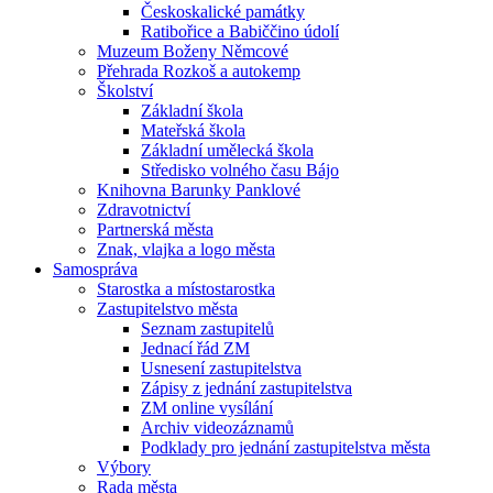
Českoskalické památky
Ratibořice a Babiččino údolí
Muzeum Boženy Němcové
Přehrada Rozkoš a autokemp
Školství
Základní škola
Mateřská škola
Základní umělecká škola
Středisko volného času Bájo
Knihovna Barunky Panklové
Zdravotnictví
Partnerská města
Znak, vlajka a logo města
Samospráva
Starostka a místostarostka
Zastupitelstvo města
Seznam zastupitelů
Jednací řád ZM
Usnesení zastupitelstva
Zápisy z jednání zastupitelstva
ZM online vysílání
Archiv videozáznamů
Podklady pro jednání zastupitelstva města
Výbory
Rada města