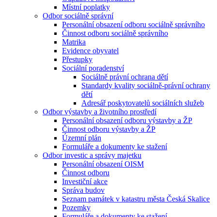
Místní poplatky
Odbor sociálně správní
Personální obsazení odboru sociálně správního
Činnost odboru sociálně správního
Matrika
Evidence obyvatel
Přestupky
Sociální poradenství
Sociálně právní ochrana dětí
Standardy kvality sociálně-právní ochrany
dětí
Adresář poskytovatelů sociálních služeb
Odbor výstavby a životního prostředí
Personální obsazení odboru výstavby a ŽP
Činnost odboru výstavby a ŽP
Územní plán
Formuláře a dokumenty ke stažení
Odbor investic a správy majetku
Personální obsazení OISM
Činnost odboru
Investiční akce
Správa budov
Seznam památek v katastru města Česká Skalice
Pozemky
Formuláře a dokumenty ke stažení