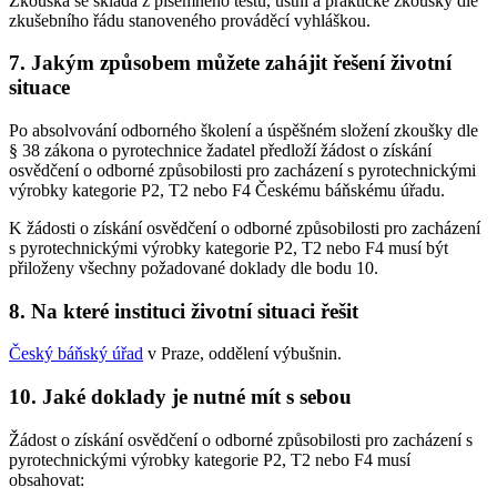
Zkouška se skládá z písemného testu, ústní a praktické zkoušky dle
zkušebního řádu stanoveného prováděcí vyhláškou.
7. Jakým způsobem můžete zahájit řešení životní
situace
Po absolvování odborného školení a úspěšném složení zkoušky dle
§ 38 zákona o pyrotechnice žadatel předloží žádost o získání
osvědčení o odborné způsobilosti pro zacházení s pyrotechnickými
výrobky kategorie P2, T2 nebo F4 Českému báňskému úřadu.
K žádosti o získání osvědčení o odborné způsobilosti pro zacházení
s pyrotechnickými výrobky kategorie P2, T2 nebo F4 musí být
přiloženy všechny požadované doklady dle bodu 10.
8. Na které instituci životní situaci řešit
Český báňský úřad
v Praze, oddělení výbušnin.
10. Jaké doklady je nutné mít s sebou
Žádost o získání osvědčení o odborné způsobilosti pro zacházení s
pyrotechnickými výrobky kategorie P2, T2 nebo F4 musí
obsahovat: