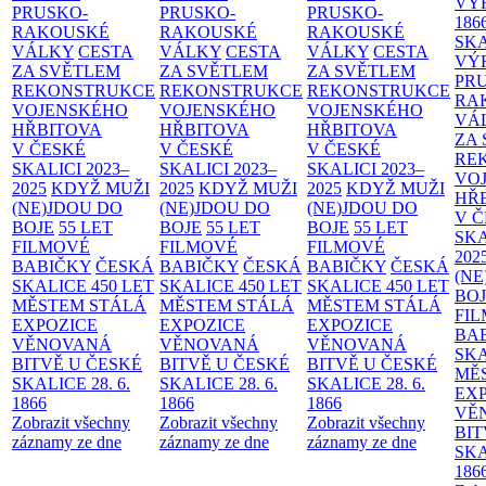
VÝ
PRUSKO-
PRUSKO-
PRUSKO-
186
RAKOUSKÉ
RAKOUSKÉ
RAKOUSKÉ
SK
VÁLKY
CESTA
VÁLKY
CESTA
VÁLKY
CESTA
VÝ
ZA SVĚTLEM
ZA SVĚTLEM
ZA SVĚTLEM
PR
REKONSTRUKCE
REKONSTRUKCE
REKONSTRUKCE
RA
VOJENSKÉHO
VOJENSKÉHO
VOJENSKÉHO
VÁ
HŘBITOVA
HŘBITOVA
HŘBITOVA
ZA
V ČESKÉ
V ČESKÉ
V ČESKÉ
RE
SKALICI 2023–
SKALICI 2023–
SKALICI 2023–
VO
2025
KDYŽ MUŽI
2025
KDYŽ MUŽI
2025
KDYŽ MUŽI
HŘ
(NE)JDOU DO
(NE)JDOU DO
(NE)JDOU DO
V 
BOJE
55 LET
BOJE
55 LET
BOJE
55 LET
SKA
FILMOVÉ
FILMOVÉ
FILMOVÉ
202
BABIČKY
ČESKÁ
BABIČKY
ČESKÁ
BABIČKY
ČESKÁ
(NE
SKALICE 450 LET
SKALICE 450 LET
SKALICE 450 LET
BO
MĚSTEM
STÁLÁ
MĚSTEM
STÁLÁ
MĚSTEM
STÁLÁ
FI
EXPOZICE
EXPOZICE
EXPOZICE
BA
VĚNOVANÁ
VĚNOVANÁ
VĚNOVANÁ
SKA
BITVĚ U ČESKÉ
BITVĚ U ČESKÉ
BITVĚ U ČESKÉ
MĚ
SKALICE 28. 6.
SKALICE 28. 6.
SKALICE 28. 6.
EX
1866
1866
1866
VĚ
Zobrazit všechny
Zobrazit všechny
Zobrazit všechny
BIT
záznamy ze dne
záznamy ze dne
záznamy ze dne
SKA
186