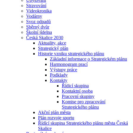
Ubytování
Stravování
Videokronika
Vodárny
Svoz odpadů
Sběrný dvůr
Školní jídelna
Česká Skalice 2030
Aktuality, akce
Strategický plán
Historie vzniku strategického plánu
Základní informace o Strategickém plánu
Harmonogram prací
Výstupy práce
Podklady
Kontakty
Řídicí skupina
Kontaktní osoba
Pracovní skupiny
Komise pro zpracování
Strategického plánu
Akční plán města
Plán rozvoje sportu
Řídící skupina Strategického plánu města Česká
Skalice