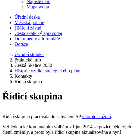
Napište nám
Mapa webu
Úřední deska
Městská policie
Hlášení závad
Českoskalický zpravodaj
Dokumenty a formuláře
Dotace
Úvodní stránka
Praktické info
Česká Skalice 2030
Historie vzniku strategického plánu
Kontakty
Řídicí skupina
Řídicí skupina
Řídící skupina pracovala do schválení SP
v tomto složení
.
Vzhledem ke komunálním volbám v říjnu 2014 se pozice některých
členů změnily, a proto byla řídící skupina aktualizována a nyní