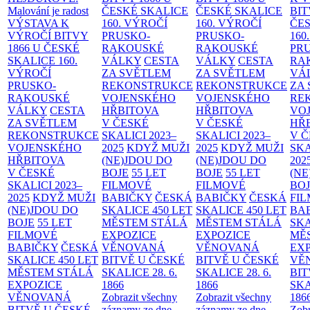
Malování je radost
ČESKÉ SKALICE
ČESKÉ SKALICE
BIT
VÝSTAVA K
160. VÝROČÍ
160. VÝROČÍ
ČES
VÝROČÍ BITVY
PRUSKO-
PRUSKO-
160
1866 U ČESKÉ
RAKOUSKÉ
RAKOUSKÉ
PR
SKALICE
160.
VÁLKY
CESTA
VÁLKY
CESTA
RA
VÝROČÍ
ZA SVĚTLEM
ZA SVĚTLEM
VÁ
PRUSKO-
REKONSTRUKCE
REKONSTRUKCE
ZA
RAKOUSKÉ
VOJENSKÉHO
VOJENSKÉHO
RE
VÁLKY
CESTA
HŘBITOVA
HŘBITOVA
VO
ZA SVĚTLEM
V ČESKÉ
V ČESKÉ
HŘ
REKONSTRUKCE
SKALICI 2023–
SKALICI 2023–
V 
VOJENSKÉHO
2025
KDYŽ MUŽI
2025
KDYŽ MUŽI
SKA
HŘBITOVA
(NE)JDOU DO
(NE)JDOU DO
202
V ČESKÉ
BOJE
55 LET
BOJE
55 LET
(NE
SKALICI 2023–
FILMOVÉ
FILMOVÉ
BO
2025
KDYŽ MUŽI
BABIČKY
ČESKÁ
BABIČKY
ČESKÁ
FI
(NE)JDOU DO
SKALICE 450 LET
SKALICE 450 LET
BA
BOJE
55 LET
MĚSTEM
STÁLÁ
MĚSTEM
STÁLÁ
SKA
FILMOVÉ
EXPOZICE
EXPOZICE
MĚ
BABIČKY
ČESKÁ
VĚNOVANÁ
VĚNOVANÁ
EX
SKALICE 450 LET
BITVĚ U ČESKÉ
BITVĚ U ČESKÉ
VĚ
MĚSTEM
STÁLÁ
SKALICE 28. 6.
SKALICE 28. 6.
BIT
EXPOZICE
1866
1866
SKA
VĚNOVANÁ
Zobrazit všechny
Zobrazit všechny
186
BITVĚ U ČESKÉ
záznamy ze dne
záznamy ze dne
Zobr