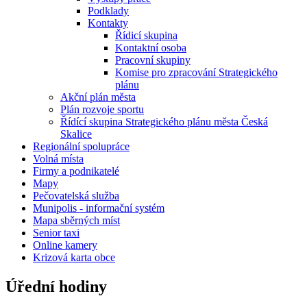
Podklady
Kontakty
Řídicí skupina
Kontaktní osoba
Pracovní skupiny
Komise pro zpracování Strategického
plánu
Akční plán města
Plán rozvoje sportu
Řídící skupina Strategického plánu města Česká
Skalice
Regionální spolupráce
Volná místa
Firmy a podnikatelé
Mapy
Pečovatelská služba
Munipolis - informační systém
Mapa sběrných míst
Senior taxi
Online kamery
Krizová karta obce
Úřední hodiny