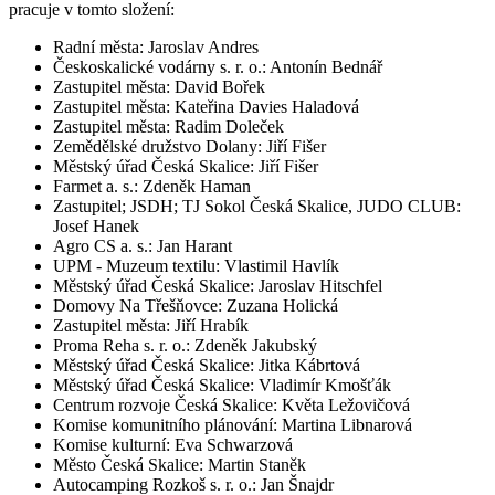
pracuje v tomto složení:
Radní města: Jaroslav Andres
Českoskalické vodárny s. r. o.: Antonín Bednář
Zastupitel města: David Bořek
Zastupitel města: Kateřina Davies Haladová
Zastupitel města: Radim Doleček
Zemědělské družstvo Dolany: Jiří Fišer
Městský úřad Česká Skalice: Jiří Fišer
Farmet a. s.: Zdeněk Haman
Zastupitel; JSDH; TJ Sokol Česká Skalice, JUDO CLUB:
Josef Hanek
Agro CS a. s.: Jan Harant
UPM - Muzeum textilu: Vlastimil Havlík
Městský úřad Česká Skalice: Jaroslav Hitschfel
Domovy Na Třešňovce: Zuzana Holická
Zastupitel města: Jiří Hrabík
Proma Reha s. r. o.: Zdeněk Jakubský
Městský úřad Česká Skalice: Jitka Kábrtová
Městský úřad Česká Skalice: Vladimír Kmošťák
Centrum rozvoje Česká Skalice: Květa Ležovičová
Komise komunitního plánování: Martina Libnarová
Komise kulturní: Eva Schwarzová
Město Česká Skalice: Martin Staněk
Autocamping Rozkoš s. r. o.: Jan Šnajdr