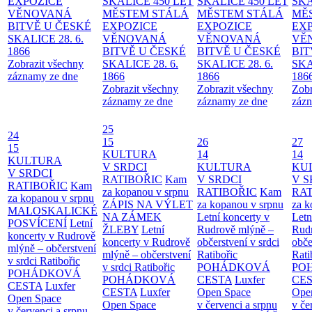
EXPOZICE
SKALICE 450 LET
SKALICE 450 LET
SKA
VĚNOVANÁ
MĚSTEM
STÁLÁ
MĚSTEM
STÁLÁ
MĚ
BITVĚ U ČESKÉ
EXPOZICE
EXPOZICE
EX
SKALICE 28. 6.
VĚNOVANÁ
VĚNOVANÁ
VĚ
1866
BITVĚ U ČESKÉ
BITVĚ U ČESKÉ
BIT
Zobrazit všechny
SKALICE 28. 6.
SKALICE 28. 6.
SKA
záznamy ze dne
1866
1866
186
Zobrazit všechny
Zobrazit všechny
Zobr
záznamy ze dne
záznamy ze dne
zázn
25
24
15
26
27
15
KULTURA
14
14
KULTURA
V SRDCI
KULTURA
KU
V SRDCI
RATIBOŘIC
Kam
V SRDCI
V S
RATIBOŘIC
Kam
za kopanou v srpnu
RATIBOŘIC
Kam
RAT
za kopanou v srpnu
ZÁPIS NA VÝLET
za kopanou v srpnu
za k
MALOSKALICKÉ
NA ZÁMEK
Letní koncerty v
Letn
POSVÍCENÍ
Letní
ŽLEBY
Letní
Rudrově mlýně –
Rud
koncerty v Rudrově
koncerty v Rudrově
občerstvení v srdci
obče
mlýně – občerstvení
mlýně – občerstvení
Ratibořic
Rati
v srdci Ratibořic
v srdci Ratibořic
POHÁDKOVÁ
PO
POHÁDKOVÁ
POHÁDKOVÁ
CESTA
Luxfer
CE
CESTA
Luxfer
CESTA
Luxfer
Open Space
Ope
Open Space
Open Space
v červenci a srpnu
v če
v červenci a srpnu