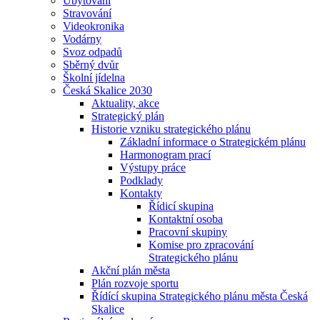
Ubytování
Stravování
Videokronika
Vodárny
Svoz odpadů
Sběrný dvůr
Školní jídelna
Česká Skalice 2030
Aktuality, akce
Strategický plán
Historie vzniku strategického plánu
Základní informace o Strategickém plánu
Harmonogram prací
Výstupy práce
Podklady
Kontakty
Řídicí skupina
Kontaktní osoba
Pracovní skupiny
Komise pro zpracování
Strategického plánu
Akční plán města
Plán rozvoje sportu
Řídící skupina Strategického plánu města Česká
Skalice