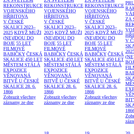
ZA SVĚTLEM
ZA SVĚTLEM
ZA SVĚTLEM
PR
REKONSTRUKCE
REKONSTRUKCE
REKONSTRUKCE
RA
VOJENSKÉHO
VOJENSKÉHO
VOJENSKÉHO
VÁ
HŘBITOVA
HŘBITOVA
HŘBITOVA
ZA
V ČESKÉ
V ČESKÉ
V ČESKÉ
RE
SKALICI 2023–
SKALICI 2023–
SKALICI 2023–
VO
2025
KDYŽ MUŽI
2025
KDYŽ MUŽI
2025
KDYŽ MUŽI
HŘ
(NE)JDOU DO
(NE)JDOU DO
(NE)JDOU DO
V 
BOJE
55 LET
BOJE
55 LET
BOJE
55 LET
SKA
FILMOVÉ
FILMOVÉ
FILMOVÉ
202
BABIČKY
ČESKÁ
BABIČKY
ČESKÁ
BABIČKY
ČESKÁ
(NE
SKALICE 450 LET
SKALICE 450 LET
SKALICE 450 LET
BO
MĚSTEM
STÁLÁ
MĚSTEM
STÁLÁ
MĚSTEM
STÁLÁ
FI
EXPOZICE
EXPOZICE
EXPOZICE
BA
VĚNOVANÁ
VĚNOVANÁ
VĚNOVANÁ
SKA
BITVĚ U ČESKÉ
BITVĚ U ČESKÉ
BITVĚ U ČESKÉ
MĚ
SKALICE 28. 6.
SKALICE 28. 6.
SKALICE 28. 6.
EX
1866
1866
1866
VĚ
Zobrazit všechny
Zobrazit všechny
Zobrazit všechny
BIT
záznamy ze dne
záznamy ze dne
záznamy ze dne
SKA
186
Zobr
zázn
18
19
20