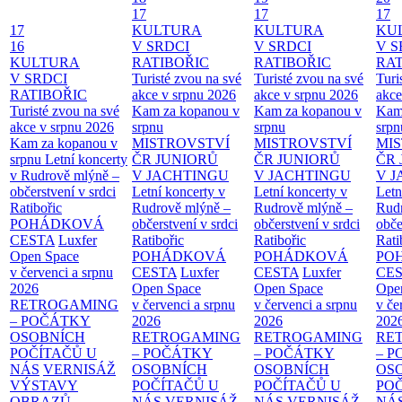
17
17
17
17
KULTURA
KULTURA
KU
16
V SRDCI
V SRDCI
V S
KULTURA
RATIBOŘIC
RATIBOŘIC
RAT
V SRDCI
Turisté zvou na své
Turisté zvou na své
Turi
RATIBOŘIC
akce v srpnu 2026
akce v srpnu 2026
akce
Turisté zvou na své
Kam za kopanou v
Kam za kopanou v
Kam
akce v srpnu 2026
srpnu
srpnu
srpn
Kam za kopanou v
MISTROVSTVÍ
MISTROVSTVÍ
MI
srpnu
Letní koncerty
ČR JUNIORŮ
ČR JUNIORŮ
ČR 
v Rudrově mlýně –
V JACHTINGU
V JACHTINGU
V 
občerstvení v srdci
Letní koncerty v
Letní koncerty v
Letn
Ratibořic
Rudrově mlýně –
Rudrově mlýně –
Rud
POHÁDKOVÁ
občerstvení v srdci
občerstvení v srdci
obče
CESTA
Luxfer
Ratibořic
Ratibořic
Rati
Open Space
POHÁDKOVÁ
POHÁDKOVÁ
PO
v červenci a srpnu
CESTA
Luxfer
CESTA
Luxfer
CE
2026
Open Space
Open Space
Ope
RETROGAMING
v červenci a srpnu
v červenci a srpnu
v če
– POČÁTKY
2026
2026
202
OSOBNÍCH
RETROGAMING
RETROGAMING
RE
POČÍTAČŮ U
– POČÁTKY
– POČÁTKY
– 
NÁS
VERNISÁŽ
OSOBNÍCH
OSOBNÍCH
OS
VÝSTAVY
POČÍTAČŮ U
POČÍTAČŮ U
PO
OBRAZŮ
NÁS
VERNISÁŽ
NÁS
VERNISÁŽ
NÁ