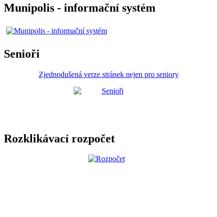
Munipolis - informační systém
Senioři
Zjednodušená verze stránek nejen pro seniory
Rozklikávací rozpočet