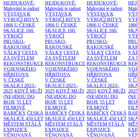
HEJDUKOVÉ:
HEJDUKOVÉ:
HEJDUKOVÉ:
HE
Malování je radost
Malování je radost
Malování je radost
Malo
VÝSTAVA K
VÝSTAVA K
VÝSTAVA K
VÝ
VÝROČÍ BITVY
VÝROČÍ BITVY
VÝROČÍ BITVY
VÝ
1866 U ČESKÉ
1866 U ČESKÉ
1866 U ČESKÉ
186
SKALICE
160.
SKALICE
160.
SKALICE
160.
SK
VÝROČÍ
VÝROČÍ
VÝROČÍ
VÝ
PRUSKO-
PRUSKO-
PRUSKO-
PR
RAKOUSKÉ
RAKOUSKÉ
RAKOUSKÉ
RA
VÁLKY
CESTA
VÁLKY
CESTA
VÁLKY
CESTA
VÁ
ZA SVĚTLEM
ZA SVĚTLEM
ZA SVĚTLEM
ZA
REKONSTRUKCE
REKONSTRUKCE
REKONSTRUKCE
RE
VOJENSKÉHO
VOJENSKÉHO
VOJENSKÉHO
VO
HŘBITOVA
HŘBITOVA
HŘBITOVA
HŘ
V ČESKÉ
V ČESKÉ
V ČESKÉ
V 
SKALICI 2023–
SKALICI 2023–
SKALICI 2023–
SKA
2025
KDYŽ MUŽI
2025
KDYŽ MUŽI
2025
KDYŽ MUŽI
202
(NE)JDOU DO
(NE)JDOU DO
(NE)JDOU DO
(NE
BOJE
55 LET
BOJE
55 LET
BOJE
55 LET
BO
FILMOVÉ
FILMOVÉ
FILMOVÉ
FI
BABIČKY
ČESKÁ
BABIČKY
ČESKÁ
BABIČKY
ČESKÁ
BA
SKALICE 450 LET
SKALICE 450 LET
SKALICE 450 LET
SKA
MĚSTEM
STÁLÁ
MĚSTEM
STÁLÁ
MĚSTEM
STÁLÁ
MĚ
EXPOZICE
EXPOZICE
EXPOZICE
EX
VĚNOVANÁ
VĚNOVANÁ
VĚNOVANÁ
VĚ