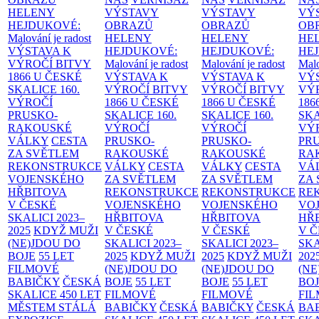
HELENY
VÝSTAVY
VÝSTAVY
VÝ
HEJDUKOVÉ:
OBRAZŮ
OBRAZŮ
OB
Malování je radost
HELENY
HELENY
HE
VÝSTAVA K
HEJDUKOVÉ:
HEJDUKOVÉ:
HE
VÝROČÍ BITVY
Malování je radost
Malování je radost
Malo
1866 U ČESKÉ
VÝSTAVA K
VÝSTAVA K
VÝ
SKALICE
160.
VÝROČÍ BITVY
VÝROČÍ BITVY
VÝ
VÝROČÍ
1866 U ČESKÉ
1866 U ČESKÉ
186
PRUSKO-
SKALICE
160.
SKALICE
160.
SK
RAKOUSKÉ
VÝROČÍ
VÝROČÍ
VÝ
VÁLKY
CESTA
PRUSKO-
PRUSKO-
PR
ZA SVĚTLEM
RAKOUSKÉ
RAKOUSKÉ
RA
REKONSTRUKCE
VÁLKY
CESTA
VÁLKY
CESTA
VÁ
VOJENSKÉHO
ZA SVĚTLEM
ZA SVĚTLEM
ZA
HŘBITOVA
REKONSTRUKCE
REKONSTRUKCE
RE
V ČESKÉ
VOJENSKÉHO
VOJENSKÉHO
VO
SKALICI 2023–
HŘBITOVA
HŘBITOVA
HŘ
2025
KDYŽ MUŽI
V ČESKÉ
V ČESKÉ
V 
(NE)JDOU DO
SKALICI 2023–
SKALICI 2023–
SKA
BOJE
55 LET
2025
KDYŽ MUŽI
2025
KDYŽ MUŽI
202
FILMOVÉ
(NE)JDOU DO
(NE)JDOU DO
(NE
BABIČKY
ČESKÁ
BOJE
55 LET
BOJE
55 LET
BO
SKALICE 450 LET
FILMOVÉ
FILMOVÉ
FI
MĚSTEM
STÁLÁ
BABIČKY
ČESKÁ
BABIČKY
ČESKÁ
BA