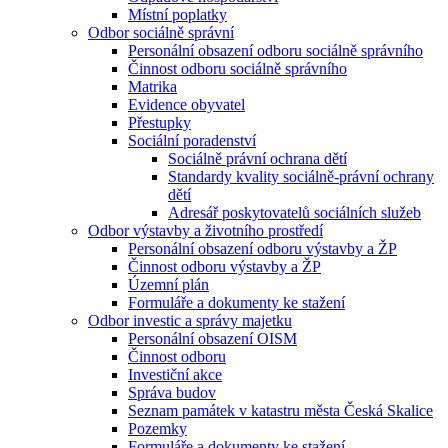
Místní poplatky
Odbor sociálně správní
Personální obsazení odboru sociálně správního
Činnost odboru sociálně správního
Matrika
Evidence obyvatel
Přestupky
Sociální poradenství
Sociálně právní ochrana dětí
Standardy kvality sociálně-právní ochrany
dětí
Adresář poskytovatelů sociálních služeb
Odbor výstavby a životního prostředí
Personální obsazení odboru výstavby a ŽP
Činnost odboru výstavby a ŽP
Územní plán
Formuláře a dokumenty ke stažení
Odbor investic a správy majetku
Personální obsazení OISM
Činnost odboru
Investiční akce
Správa budov
Seznam památek v katastru města Česká Skalice
Pozemky
Formuláře a dokumenty ke stažení