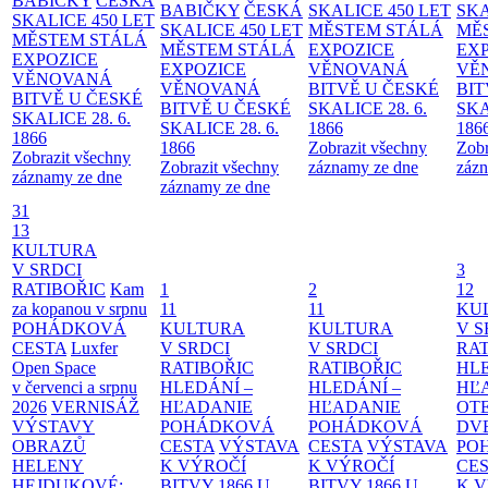
BABIČKY
ČESKÁ
BABIČKY
ČESKÁ
SKALICE 450 LET
SKA
SKALICE 450 LET
SKALICE 450 LET
MĚSTEM
STÁLÁ
MĚ
MĚSTEM
STÁLÁ
MĚSTEM
STÁLÁ
EXPOZICE
EX
EXPOZICE
EXPOZICE
VĚNOVANÁ
VĚ
VĚNOVANÁ
VĚNOVANÁ
BITVĚ U ČESKÉ
BIT
BITVĚ U ČESKÉ
BITVĚ U ČESKÉ
SKALICE 28. 6.
SKA
SKALICE 28. 6.
SKALICE 28. 6.
1866
186
1866
1866
Zobrazit všechny
Zobr
Zobrazit všechny
Zobrazit všechny
záznamy ze dne
zázn
záznamy ze dne
záznamy ze dne
31
13
KULTURA
V SRDCI
3
RATIBOŘIC
Kam
1
2
12
za kopanou v srpnu
11
11
KU
POHÁDKOVÁ
KULTURA
KULTURA
V S
CESTA
Luxfer
V SRDCI
V SRDCI
RAT
Open Space
RATIBOŘIC
RATIBOŘIC
HLE
v červenci a srpnu
HLEDÁNÍ –
HLEDÁNÍ –
HĽ
2026
VERNISÁŽ
HĽADANIE
HĽADANIE
OT
VÝSTAVY
POHÁDKOVÁ
POHÁDKOVÁ
DV
OBRAZŮ
CESTA
VÝSTAVA
CESTA
VÝSTAVA
PO
HELENY
K VÝROČÍ
K VÝROČÍ
CE
HEJDUKOVÉ:
BITVY 1866 U
BITVY 1866 U
K 