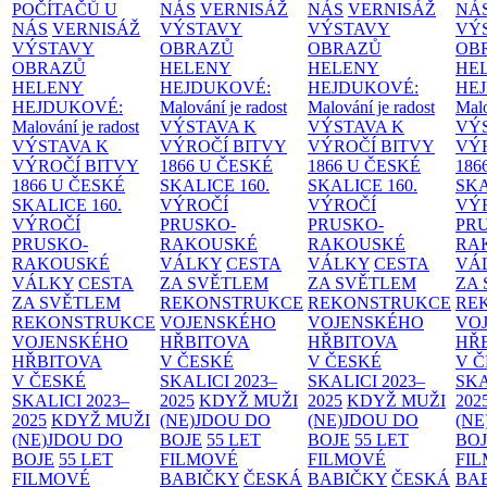
POČÍTAČŮ U
NÁS
VERNISÁŽ
NÁS
VERNISÁŽ
NÁ
NÁS
VERNISÁŽ
VÝSTAVY
VÝSTAVY
VÝ
VÝSTAVY
OBRAZŮ
OBRAZŮ
OB
OBRAZŮ
HELENY
HELENY
HE
HELENY
HEJDUKOVÉ:
HEJDUKOVÉ:
HE
HEJDUKOVÉ:
Malování je radost
Malování je radost
Malo
Malování je radost
VÝSTAVA K
VÝSTAVA K
VÝ
VÝSTAVA K
VÝROČÍ BITVY
VÝROČÍ BITVY
VÝ
VÝROČÍ BITVY
1866 U ČESKÉ
1866 U ČESKÉ
186
1866 U ČESKÉ
SKALICE
160.
SKALICE
160.
SK
SKALICE
160.
VÝROČÍ
VÝROČÍ
VÝ
VÝROČÍ
PRUSKO-
PRUSKO-
PR
PRUSKO-
RAKOUSKÉ
RAKOUSKÉ
RA
RAKOUSKÉ
VÁLKY
CESTA
VÁLKY
CESTA
VÁ
VÁLKY
CESTA
ZA SVĚTLEM
ZA SVĚTLEM
ZA
ZA SVĚTLEM
REKONSTRUKCE
REKONSTRUKCE
RE
REKONSTRUKCE
VOJENSKÉHO
VOJENSKÉHO
VO
VOJENSKÉHO
HŘBITOVA
HŘBITOVA
HŘ
HŘBITOVA
V ČESKÉ
V ČESKÉ
V 
V ČESKÉ
SKALICI 2023–
SKALICI 2023–
SKA
SKALICI 2023–
2025
KDYŽ MUŽI
2025
KDYŽ MUŽI
202
2025
KDYŽ MUŽI
(NE)JDOU DO
(NE)JDOU DO
(NE
(NE)JDOU DO
BOJE
55 LET
BOJE
55 LET
BO
BOJE
55 LET
FILMOVÉ
FILMOVÉ
FI
FILMOVÉ
BABIČKY
ČESKÁ
BABIČKY
ČESKÁ
BA