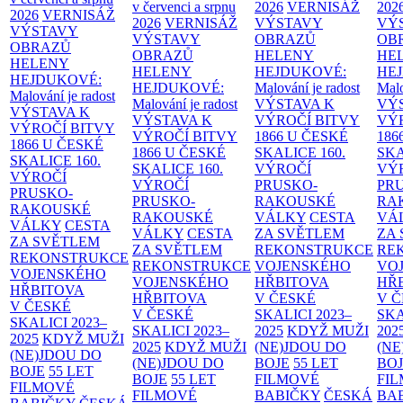
v červenci a srpnu
2026
VERNISÁŽ
202
2026
VERNISÁŽ
2026
VERNISÁŽ
VÝSTAVY
VÝ
VÝSTAVY
VÝSTAVY
OBRAZŮ
OB
OBRAZŮ
OBRAZŮ
HELENY
HE
HELENY
HELENY
HEJDUKOVÉ:
HE
HEJDUKOVÉ:
HEJDUKOVÉ:
Malování je radost
Malo
Malování je radost
Malování je radost
VÝSTAVA K
VÝ
VÝSTAVA K
VÝSTAVA K
VÝROČÍ BITVY
VÝ
VÝROČÍ BITVY
VÝROČÍ BITVY
1866 U ČESKÉ
186
1866 U ČESKÉ
1866 U ČESKÉ
SKALICE
160.
SK
SKALICE
160.
SKALICE
160.
VÝROČÍ
VÝ
VÝROČÍ
VÝROČÍ
PRUSKO-
PR
PRUSKO-
PRUSKO-
RAKOUSKÉ
RA
RAKOUSKÉ
RAKOUSKÉ
VÁLKY
CESTA
VÁ
VÁLKY
CESTA
VÁLKY
CESTA
ZA SVĚTLEM
ZA
ZA SVĚTLEM
ZA SVĚTLEM
REKONSTRUKCE
RE
REKONSTRUKCE
REKONSTRUKCE
VOJENSKÉHO
VO
VOJENSKÉHO
VOJENSKÉHO
HŘBITOVA
HŘ
HŘBITOVA
HŘBITOVA
V ČESKÉ
V 
V ČESKÉ
V ČESKÉ
SKALICI 2023–
SKA
SKALICI 2023–
SKALICI 2023–
2025
KDYŽ MUŽI
202
2025
KDYŽ MUŽI
2025
KDYŽ MUŽI
(NE)JDOU DO
(NE
(NE)JDOU DO
(NE)JDOU DO
BOJE
55 LET
BO
BOJE
55 LET
BOJE
55 LET
FILMOVÉ
FI
FILMOVÉ
FILMOVÉ
BABIČKY
ČESKÁ
BA