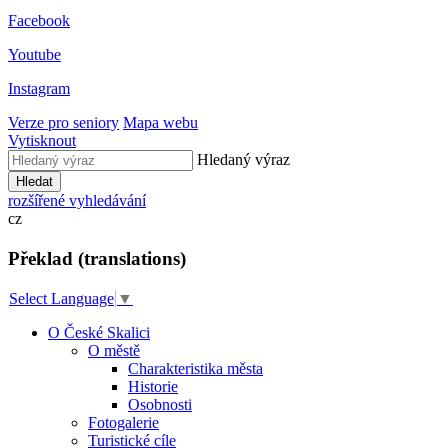
Facebook
Youtube
Instagram
Verze pro seniory
Mapa webu
Vytisknout
Hledaný výraz
Hledat
rozšířené vyhledávání
cz
Překlad (translations)
Select Language
▼
O České Skalici
O městě
Charakteristika města
Historie
Osobnosti
Fotogalerie
Turistické cíle