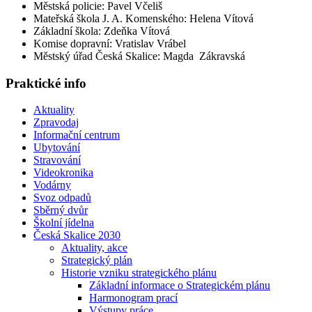
Městská policie: Pavel Včeliš
Mateřská škola J. A. Komenského: Helena Vítová
Základní škola: Zdeňka Vítová
Komise dopravní: Vratislav Vrábel
Městský úřad Česká Skalice: Magda Zákravská
Praktické info
Aktuality
Zpravodaj
Informační centrum
Ubytování
Stravování
Videokronika
Vodárny
Svoz odpadů
Sběrný dvůr
Školní jídelna
Česká Skalice 2030
Aktuality, akce
Strategický plán
Historie vzniku strategického plánu
Základní informace o Strategickém plánu
Harmonogram prací
Výstupy práce