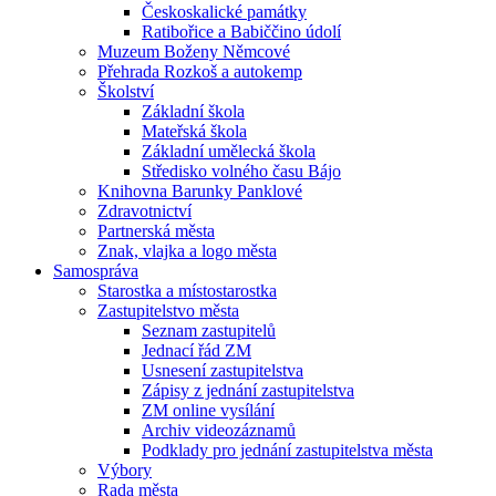
Českoskalické památky
Ratibořice a Babiččino údolí
Muzeum Boženy Němcové
Přehrada Rozkoš a autokemp
Školství
Základní škola
Mateřská škola
Základní umělecká škola
Středisko volného času Bájo
Knihovna Barunky Panklové
Zdravotnictví
Partnerská města
Znak, vlajka a logo města
Samospráva
Starostka a místostarostka
Zastupitelstvo města
Seznam zastupitelů
Jednací řád ZM
Usnesení zastupitelstva
Zápisy z jednání zastupitelstva
ZM online vysílání
Archiv videozáznamů
Podklady pro jednání zastupitelstva města
Výbory
Rada města