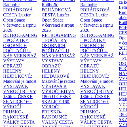
za k
Ratibořic
Ratibořic
Ratibořic
Letn
POHÁDKOVÁ
POHÁDKOVÁ
POHÁDKOVÁ
Rud
CESTA
Luxfer
CESTA
Luxfer
CESTA
Luxfer
obče
Open Space
Open Space
Open Space
Rati
v červenci a srpnu
v červenci a srpnu
v červenci a srpnu
PO
2026
2026
2026
CE
RETROGAMING
RETROGAMING
RETROGAMING
Ope
– POČÁTKY
– POČÁTKY
– POČÁTKY
v če
OSOBNÍCH
OSOBNÍCH
OSOBNÍCH
202
POČÍTAČŮ U
POČÍTAČŮ U
POČÍTAČŮ U
RE
NÁS
VERNISÁŽ
NÁS
VERNISÁŽ
NÁS
VERNISÁŽ
– 
VÝSTAVY
VÝSTAVY
VÝSTAVY
OS
OBRAZŮ
OBRAZŮ
OBRAZŮ
PO
HELENY
HELENY
HELENY
NÁ
HEJDUKOVÉ:
HEJDUKOVÉ:
HEJDUKOVÉ:
VÝ
Malování je radost
Malování je radost
Malování je radost
OB
VÝSTAVA K
VÝSTAVA K
VÝSTAVA K
HE
VÝROČÍ BITVY
VÝROČÍ BITVY
VÝROČÍ BITVY
HE
1866 U ČESKÉ
1866 U ČESKÉ
1866 U ČESKÉ
Malo
SKALICE
160.
SKALICE
160.
SKALICE
160.
VÝ
VÝROČÍ
VÝROČÍ
VÝROČÍ
VÝ
PRUSKO-
PRUSKO-
PRUSKO-
186
RAKOUSKÉ
RAKOUSKÉ
RAKOUSKÉ
SK
VÁLKY
CESTA
VÁLKY
CESTA
VÁLKY
CESTA
VÝ