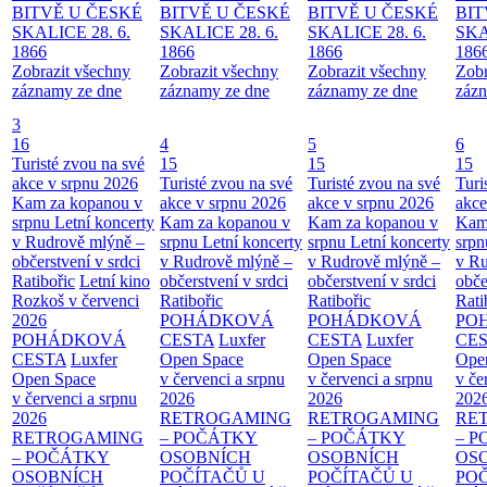
BITVĚ U ČESKÉ
BITVĚ U ČESKÉ
BITVĚ U ČESKÉ
BIT
SKALICE 28. 6.
SKALICE 28. 6.
SKALICE 28. 6.
SKA
1866
1866
1866
186
Zobrazit všechny
Zobrazit všechny
Zobrazit všechny
Zobr
záznamy ze dne
záznamy ze dne
záznamy ze dne
zázn
3
16
4
5
6
Turisté zvou na své
15
15
15
akce v srpnu 2026
Turisté zvou na své
Turisté zvou na své
Turi
Kam za kopanou v
akce v srpnu 2026
akce v srpnu 2026
akce
srpnu
Letní koncerty
Kam za kopanou v
Kam za kopanou v
Kam
v Rudrově mlýně –
srpnu
Letní koncerty
srpnu
Letní koncerty
srp
občerstvení v srdci
v Rudrově mlýně –
v Rudrově mlýně –
v Ru
Ratibořic
Letní kino
občerstvení v srdci
občerstvení v srdci
obče
Rozkoš v červenci
Ratibořic
Ratibořic
Rati
2026
POHÁDKOVÁ
POHÁDKOVÁ
PO
POHÁDKOVÁ
CESTA
Luxfer
CESTA
Luxfer
CE
CESTA
Luxfer
Open Space
Open Space
Ope
Open Space
v červenci a srpnu
v červenci a srpnu
v če
v červenci a srpnu
2026
2026
202
2026
RETROGAMING
RETROGAMING
RE
RETROGAMING
– POČÁTKY
– POČÁTKY
– 
– POČÁTKY
OSOBNÍCH
OSOBNÍCH
OS
OSOBNÍCH
POČÍTAČŮ U
POČÍTAČŮ U
PO