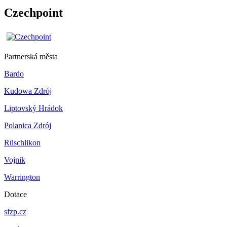
Czechpoint
Partnerská města
Bardo
Kudowa Zdrój
Liptovský Hrádok
Polanica Zdrój
Rüschlikon
Vojnik
Warrington
Dotace
sfzp.cz