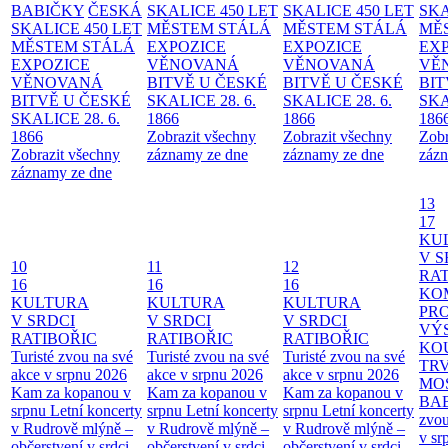
BABIČKY
ČESKÁ
SKALICE 450 LET
SKALICE 450 LET
SKA
SKALICE 450 LET
MĚSTEM
STÁLÁ
MĚSTEM
STÁLÁ
MĚ
MĚSTEM
STÁLÁ
EXPOZICE
EXPOZICE
EX
EXPOZICE
VĚNOVANÁ
VĚNOVANÁ
VĚ
VĚNOVANÁ
BITVĚ U ČESKÉ
BITVĚ U ČESKÉ
BIT
BITVĚ U ČESKÉ
SKALICE 28. 6.
SKALICE 28. 6.
SKA
SKALICE 28. 6.
1866
1866
186
1866
Zobrazit všechny
Zobrazit všechny
Zobr
Zobrazit všechny
záznamy ze dne
záznamy ze dne
zázn
záznamy ze dne
13
17
KU
V S
10
11
12
RAT
16
16
16
KO
KULTURA
KULTURA
KULTURA
PR
V SRDCI
V SRDCI
V SRDCI
VÝ
RATIBOŘIC
RATIBOŘIC
RATIBOŘIC
KO
Turisté zvou na své
Turisté zvou na své
Turisté zvou na své
TR
akce v srpnu 2026
akce v srpnu 2026
akce v srpnu 2026
MO
Kam za kopanou v
Kam za kopanou v
Kam za kopanou v
BA
srpnu
Letní koncerty
srpnu
Letní koncerty
srpnu
Letní koncerty
zvou
v Rudrově mlýně –
v Rudrově mlýně –
v Rudrově mlýně –
v sr
občerstvení v srdci
občerstvení v srdci
občerstvení v srdci