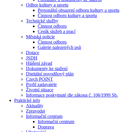
Odbor kultury a sportu
Personální obsazení odboru kultury a sportu
Činnost odboru kultury a sportu
Technické služby
Činnost odboru
Ceník služeb a prací
Městská policie
Činnost odboru
Galerie nalezených psů
Dotace
JSDH
Hlášení závad
Dokumenty ke stažení
Digitální povodňový plán
Czech POINT
Profil zadavatele
Životní situace
Informace poskytnuté dle zákona č. 106⁄1999 Sb.
Praktické info
Aktuality
Zpravodaj
Informační centrum
Informační centrum
Doprava