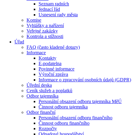
Seznam radních
Jednací řád
Usnesení rady města
Komise
Vyhlášky a nařízení
Veřejné zakázky
Kontrola a stížnosti
Úřad
FAQ (často kladené dotazy)
Informace
Kontakty
E-podatelna
Povinné informace
Výroční zpráva
Informace o zpracování osobních údajů (GDPR)
Úřední deska
Ceník služeb a poplatků
Odbor tajemníka
Personální obsazení odboru tajemníka MěÚ
Činnost odboru tajemníka
Odbor finanční
Personální obsazení odboru finančního
Činnost odboru finančního
Rozpočty
Odpadové hospodářství