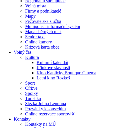
Regionální spolupráce
Volná místa
Firmy a podnikatelé
Mapy
Pečovatelská služba
Munipolis - informační systém
Mapa sběrných míst
Senior taxi
Online kamery
Krizová karta obce
Volný čas
Kultura
Kulturní kalendář
Jiřinkové slavnosti
Kino Kaplicky Boutique Cinema
Letní kino Rozkoš
Sport
Církve
Spolky
Turistika
Stezka Johna Lennona
Pozvánky k sousedům
Online rezervace sportovišť
Kontakty
Kontakty na MÚ