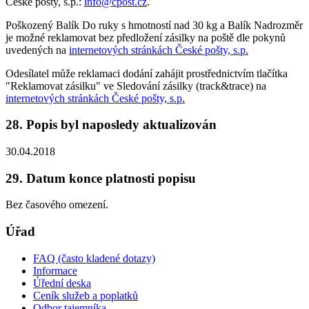
České pošty, s.p.:
info@cpost.cz
.
Poškozený Balík Do ruky s hmotností nad 30 kg a Balík Nadrozměr
je možné reklamovat bez předložení zásilky na poště dle pokynů
uvedených na
internetových stránkách České pošty, s.p.
Odesílatel může reklamaci dodání zahájit prostřednictvím tlačítka
"Reklamovat zásilku" ve Sledování zásilky (track&trace) na
internetových stránkách České pošty, s.p.
28. Popis byl naposledy aktualizován
30.04.2018
29. Datum konce platnosti popisu
Bez časového omezení.
Úřad
FAQ (často kladené dotazy)
Informace
Úřední deska
Ceník služeb a poplatků
Odbor tajemníka