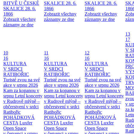
BITVĚ U ČESKÉ
SKALICE 28. 6.
SKALICE 28. 6.
SKA
SKALICE 28. 6.
1866
1866
186
1866
Zobrazit všechny
Zobrazit všechny
Zobr
Zobrazit všechny
záznamy ze dne
záznamy ze dne
zázn
záznamy ze dne
13
17
KU
V S
10
11
12
RAT
16
16
16
KO
KULTURA
KULTURA
KULTURA
PR
V SRDCI
V SRDCI
V SRDCI
VÝ
RATIBOŘIC
RATIBOŘIC
RATIBOŘIC
KO
Turisté zvou na své
Turisté zvou na své
Turisté zvou na své
TR
akce v srpnu 2026
akce v srpnu 2026
akce v srpnu 2026
MO
Kam za kopanou v
Kam za kopanou v
Kam za kopanou v
BA
srpnu
Letní koncerty
srpnu
Letní koncerty
srpnu
Letní koncerty
zvou
v Rudrově mlýně –
v Rudrově mlýně –
v Rudrově mlýně –
v sr
občerstvení v srdci
občerstvení v srdci
občerstvení v srdci
za k
Ratibořic
Ratibořic
Ratibořic
Letn
POHÁDKOVÁ
POHÁDKOVÁ
POHÁDKOVÁ
Rud
CESTA
Luxfer
CESTA
Luxfer
CESTA
Luxfer
obče
Open Space
Open Space
Open Space
Rati
v červenci a srpnu
v červenci a srpnu
v červenci a srpnu