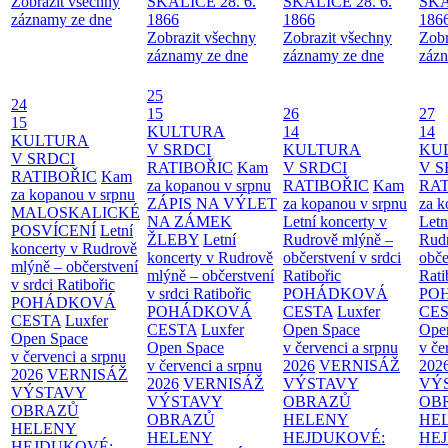
Zobrazit všechny
SKALICE 28. 6.
SKALICE 28. 6.
SKA
záznamy ze dne
1866
1866
186
Zobrazit všechny
Zobrazit všechny
Zobr
záznamy ze dne
záznamy ze dne
zázn
25
24
15
26
27
15
KULTURA
14
14
KULTURA
V SRDCI
KULTURA
KU
V SRDCI
RATIBOŘIC
Kam
V SRDCI
V S
RATIBOŘIC
Kam
za kopanou v srpnu
RATIBOŘIC
Kam
RAT
za kopanou v srpnu
ZÁPIS NA VÝLET
za kopanou v srpnu
za k
MALOSKALICKÉ
NA ZÁMEK
Letní koncerty v
Letn
POSVÍCENÍ
Letní
ŽLEBY
Letní
Rudrově mlýně –
Rud
koncerty v Rudrově
koncerty v Rudrově
občerstvení v srdci
obče
mlýně – občerstvení
mlýně – občerstvení
Ratibořic
Rati
v srdci Ratibořic
v srdci Ratibořic
POHÁDKOVÁ
PO
POHÁDKOVÁ
POHÁDKOVÁ
CESTA
Luxfer
CE
CESTA
Luxfer
CESTA
Luxfer
Open Space
Ope
Open Space
Open Space
v červenci a srpnu
v če
v červenci a srpnu
v červenci a srpnu
2026
VERNISÁŽ
202
2026
VERNISÁŽ
2026
VERNISÁŽ
VÝSTAVY
VÝ
VÝSTAVY
VÝSTAVY
OBRAZŮ
OB
OBRAZŮ
OBRAZŮ
HELENY
HE
HELENY
HELENY
HEJDUKOVÉ:
HE
HEJDUKOVÉ: