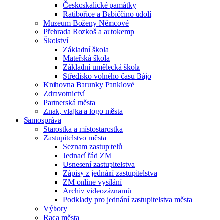
Českoskalické památky
Ratibořice a Babiččino údolí
Muzeum Boženy Němcové
Přehrada Rozkoš a autokemp
Školství
Základní škola
Mateřská škola
Základní umělecká škola
Středisko volného času Bájo
Knihovna Barunky Panklové
Zdravotnictví
Partnerská města
Znak, vlajka a logo města
Samospráva
Starostka a místostarostka
Zastupitelstvo města
Seznam zastupitelů
Jednací řád ZM
Usnesení zastupitelstva
Zápisy z jednání zastupitelstva
ZM online vysílání
Archiv videozáznamů
Podklady pro jednání zastupitelstva města
Výbory
Rada města