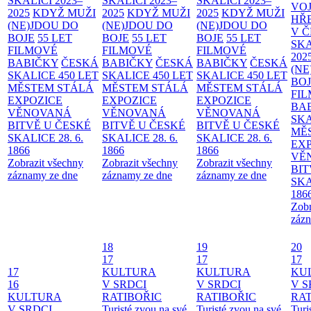
SKALICI 2023–
SKALICI 2023–
SKALICI 2023–
VO
2025
KDYŽ MUŽI
2025
KDYŽ MUŽI
2025
KDYŽ MUŽI
HŘ
(NE)JDOU DO
(NE)JDOU DO
(NE)JDOU DO
V 
BOJE
55 LET
BOJE
55 LET
BOJE
55 LET
SKA
FILMOVÉ
FILMOVÉ
FILMOVÉ
202
BABIČKY
ČESKÁ
BABIČKY
ČESKÁ
BABIČKY
ČESKÁ
(NE
SKALICE 450 LET
SKALICE 450 LET
SKALICE 450 LET
BO
MĚSTEM
STÁLÁ
MĚSTEM
STÁLÁ
MĚSTEM
STÁLÁ
FI
EXPOZICE
EXPOZICE
EXPOZICE
BA
VĚNOVANÁ
VĚNOVANÁ
VĚNOVANÁ
SKA
BITVĚ U ČESKÉ
BITVĚ U ČESKÉ
BITVĚ U ČESKÉ
MĚ
SKALICE 28. 6.
SKALICE 28. 6.
SKALICE 28. 6.
EX
1866
1866
1866
VĚ
Zobrazit všechny
Zobrazit všechny
Zobrazit všechny
BIT
záznamy ze dne
záznamy ze dne
záznamy ze dne
SKA
186
Zobr
zázn
18
19
20
17
17
17
17
KULTURA
KULTURA
KU
16
V SRDCI
V SRDCI
V S
KULTURA
RATIBOŘIC
RATIBOŘIC
RAT
V SRDCI
Turisté zvou na své
Turisté zvou na své
Turi