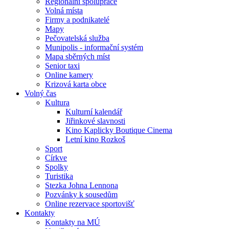
Regionální spolupráce
Volná místa
Firmy a podnikatelé
Mapy
Pečovatelská služba
Munipolis - informační systém
Mapa sběrných míst
Senior taxi
Online kamery
Krizová karta obce
Volný čas
Kultura
Kulturní kalendář
Jiřinkové slavnosti
Kino Kaplicky Boutique Cinema
Letní kino Rozkoš
Sport
Církve
Spolky
Turistika
Stezka Johna Lennona
Pozvánky k sousedům
Online rezervace sportovišť
Kontakty
Kontakty na MÚ