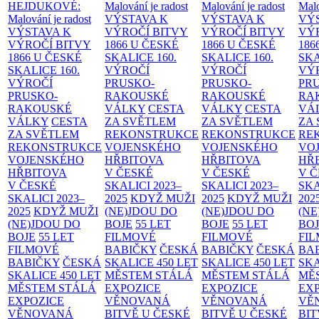
HEJDUKOVÉ:
Malování je radost
Malování je radost
Malo
Malování je radost
VÝSTAVA K
VÝSTAVA K
VÝ
VÝSTAVA K
VÝROČÍ BITVY
VÝROČÍ BITVY
VÝ
VÝROČÍ BITVY
1866 U ČESKÉ
1866 U ČESKÉ
186
1866 U ČESKÉ
SKALICE
160.
SKALICE
160.
SK
SKALICE
160.
VÝROČÍ
VÝROČÍ
VÝ
VÝROČÍ
PRUSKO-
PRUSKO-
PR
PRUSKO-
RAKOUSKÉ
RAKOUSKÉ
RA
RAKOUSKÉ
VÁLKY
CESTA
VÁLKY
CESTA
VÁ
VÁLKY
CESTA
ZA SVĚTLEM
ZA SVĚTLEM
ZA
ZA SVĚTLEM
REKONSTRUKCE
REKONSTRUKCE
RE
REKONSTRUKCE
VOJENSKÉHO
VOJENSKÉHO
VO
VOJENSKÉHO
HŘBITOVA
HŘBITOVA
HŘ
HŘBITOVA
V ČESKÉ
V ČESKÉ
V 
V ČESKÉ
SKALICI 2023–
SKALICI 2023–
SKA
SKALICI 2023–
2025
KDYŽ MUŽI
2025
KDYŽ MUŽI
202
2025
KDYŽ MUŽI
(NE)JDOU DO
(NE)JDOU DO
(NE
(NE)JDOU DO
BOJE
55 LET
BOJE
55 LET
BO
BOJE
55 LET
FILMOVÉ
FILMOVÉ
FI
FILMOVÉ
BABIČKY
ČESKÁ
BABIČKY
ČESKÁ
BA
BABIČKY
ČESKÁ
SKALICE 450 LET
SKALICE 450 LET
SKA
SKALICE 450 LET
MĚSTEM
STÁLÁ
MĚSTEM
STÁLÁ
MĚ
MĚSTEM
STÁLÁ
EXPOZICE
EXPOZICE
EX
EXPOZICE
VĚNOVANÁ
VĚNOVANÁ
VĚ
VĚNOVANÁ
BITVĚ U ČESKÉ
BITVĚ U ČESKÉ
BIT