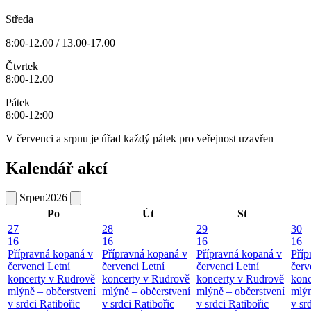
Středa
8:00-12.00 / 13.00-17.00
Čtvrtek
8:00-12.00
Pátek
8:00-12:00
V červenci a srpnu je úřad každý pátek pro veřejnost uzavřen
Kalendář akcí
Srpen
2026
Po
Út
St
27
28
29
30
16
16
16
16
Přípravná kopaná v
Přípravná kopaná v
Přípravná kopaná v
Příp
červenci
Letní
červenci
Letní
červenci
Letní
červ
koncerty v Rudrově
koncerty v Rudrově
koncerty v Rudrově
konc
mlýně – občerstvení
mlýně – občerstvení
mlýně – občerstvení
mlýn
v srdci Ratibořic
v srdci Ratibořic
v srdci Ratibořic
v sr