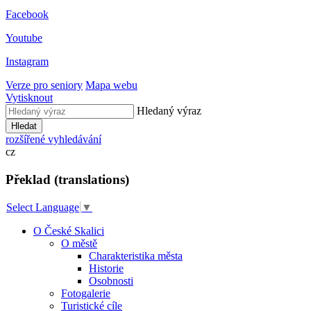
Facebook
Youtube
Instagram
Verze pro seniory
Mapa webu
Vytisknout
Hledaný výraz
Hledat
rozšířené vyhledávání
cz
Překlad (translations)
Select Language
▼
O České Skalici
O městě
Charakteristika města
Historie
Osobnosti
Fotogalerie
Turistické cíle