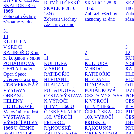
BITVĚ U ČESKÉ
BITVĚ U ČESKÉ
SKALICE 28. 6.
SKA
SKALICE 28. 6.
SKALICE 28. 6.
1866
186
1866
1866
Zobrazit všechny
Zobr
Zobrazit všechny
Zobrazit všechny
záznamy ze dne
zázn
záznamy ze dne
záznamy ze dne
31
13
KULTURA
V SRDCI
3
RATIBOŘIC
Kam
1
2
12
za kopanou v srpnu
11
11
KU
POHÁDKOVÁ
KULTURA
KULTURA
V S
CESTA
Luxfer
V SRDCI
V SRDCI
RAT
Open Space
RATIBOŘIC
RATIBOŘIC
HLE
v červenci a srpnu
HLEDÁNÍ –
HLEDÁNÍ –
HĽ
2026
VERNISÁŽ
HĽADANIE
HĽADANIE
OT
VÝSTAVY
POHÁDKOVÁ
POHÁDKOVÁ
DV
OBRAZŮ
CESTA
VÝSTAVA
CESTA
VÝSTAVA
PO
HELENY
K VÝROČÍ
K VÝROČÍ
CE
HEJDUKOVÉ:
BITVY 1866 U
BITVY 1866 U
K 
Malování je radost
ČESKÉ SKALICE
ČESKÉ SKALICE
BIT
VÝSTAVA K
160. VÝROČÍ
160. VÝROČÍ
ČES
VÝROČÍ BITVY
PRUSKO-
PRUSKO-
160
1866 U ČESKÉ
RAKOUSKÉ
RAKOUSKÉ
PR
SKALICE
160.
VÁLKY
CESTA
VÁLKY
CESTA
RA