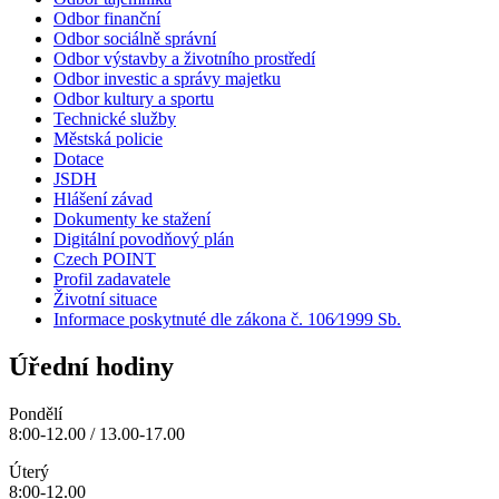
Odbor finanční
Odbor sociálně správní
Odbor výstavby a životního prostředí
Odbor investic a správy majetku
Odbor kultury a sportu
Technické služby
Městská policie
Dotace
JSDH
Hlášení závad
Dokumenty ke stažení
Digitální povodňový plán
Czech POINT
Profil zadavatele
Životní situace
Informace poskytnuté dle zákona č. 106⁄1999 Sb.
Úřední hodiny
Pondělí
8:00-12.00 / 13.00-17.00
Úterý
8:00-12.00