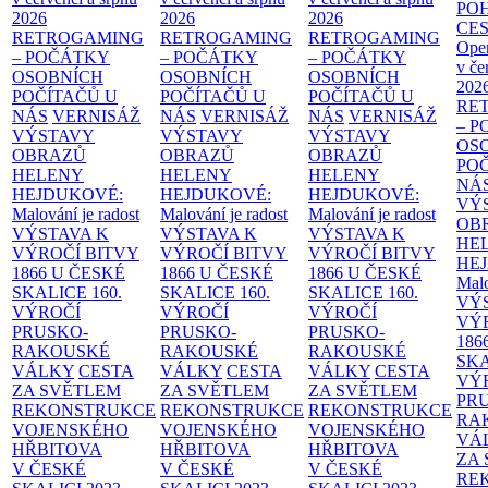
PO
2026
2026
2026
CE
RETROGAMING
RETROGAMING
RETROGAMING
Ope
– POČÁTKY
– POČÁTKY
– POČÁTKY
v če
OSOBNÍCH
OSOBNÍCH
OSOBNÍCH
202
POČÍTAČŮ U
POČÍTAČŮ U
POČÍTAČŮ U
RE
NÁS
VERNISÁŽ
NÁS
VERNISÁŽ
NÁS
VERNISÁŽ
– 
VÝSTAVY
VÝSTAVY
VÝSTAVY
OS
OBRAZŮ
OBRAZŮ
OBRAZŮ
PO
HELENY
HELENY
HELENY
NÁ
HEJDUKOVÉ:
HEJDUKOVÉ:
HEJDUKOVÉ:
VÝ
Malování je radost
Malování je radost
Malování je radost
OB
VÝSTAVA K
VÝSTAVA K
VÝSTAVA K
HE
VÝROČÍ BITVY
VÝROČÍ BITVY
VÝROČÍ BITVY
HE
1866 U ČESKÉ
1866 U ČESKÉ
1866 U ČESKÉ
Malo
SKALICE
160.
SKALICE
160.
SKALICE
160.
VÝ
VÝROČÍ
VÝROČÍ
VÝROČÍ
VÝ
PRUSKO-
PRUSKO-
PRUSKO-
186
RAKOUSKÉ
RAKOUSKÉ
RAKOUSKÉ
SK
VÁLKY
CESTA
VÁLKY
CESTA
VÁLKY
CESTA
VÝ
ZA SVĚTLEM
ZA SVĚTLEM
ZA SVĚTLEM
PR
REKONSTRUKCE
REKONSTRUKCE
REKONSTRUKCE
RA
VOJENSKÉHO
VOJENSKÉHO
VOJENSKÉHO
VÁ
HŘBITOVA
HŘBITOVA
HŘBITOVA
ZA
V ČESKÉ
V ČESKÉ
V ČESKÉ
RE