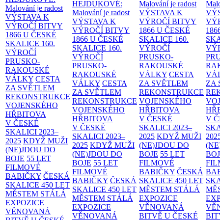
HEJDUKOVÉ:
Malování je radost
Malo
Malování je radost
Malování je radost
VÝSTAVA K
VÝ
VÝSTAVA K
VÝSTAVA K
VÝROČÍ BITVY
VÝ
VÝROČÍ BITVY
VÝROČÍ BITVY
1866 U ČESKÉ
186
1866 U ČESKÉ
1866 U ČESKÉ
SKALICE
160.
SK
SKALICE
160.
SKALICE
160.
VÝROČÍ
VÝ
VÝROČÍ
VÝROČÍ
PRUSKO-
PR
PRUSKO-
PRUSKO-
RAKOUSKÉ
RA
RAKOUSKÉ
RAKOUSKÉ
VÁLKY
CESTA
VÁ
VÁLKY
CESTA
VÁLKY
CESTA
ZA SVĚTLEM
ZA
ZA SVĚTLEM
ZA SVĚTLEM
REKONSTRUKCE
RE
REKONSTRUKCE
REKONSTRUKCE
VOJENSKÉHO
VO
VOJENSKÉHO
VOJENSKÉHO
HŘBITOVA
HŘ
HŘBITOVA
HŘBITOVA
V ČESKÉ
V 
V ČESKÉ
V ČESKÉ
SKALICI 2023–
SKA
SKALICI 2023–
SKALICI 2023–
2025
KDYŽ MUŽI
202
2025
KDYŽ MUŽI
2025
KDYŽ MUŽI
(NE)JDOU DO
(NE
(NE)JDOU DO
(NE)JDOU DO
BOJE
55 LET
BO
BOJE
55 LET
BOJE
55 LET
FILMOVÉ
FI
FILMOVÉ
FILMOVÉ
BABIČKY
ČESKÁ
BA
BABIČKY
ČESKÁ
BABIČKY
ČESKÁ
SKALICE 450 LET
SKA
SKALICE 450 LET
SKALICE 450 LET
MĚSTEM
STÁLÁ
MĚ
MĚSTEM
STÁLÁ
MĚSTEM
STÁLÁ
EXPOZICE
EX
EXPOZICE
EXPOZICE
VĚNOVANÁ
VĚ
VĚNOVANÁ
VĚNOVANÁ
BITVĚ U ČESKÉ
BIT