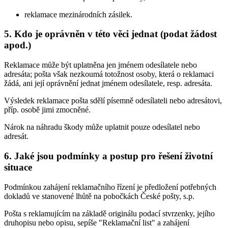
reklamace mezinárodních zásilek.
5. Kdo je oprávněn v této věci jednat (podat žádost
apod.)
Reklamace může být uplatněna jen jménem odesílatele nebo
adresáta; pošta však nezkoumá totožnost osoby, která o reklamaci
žádá, ani její oprávnění jednat jménem odesílatele, resp. adresáta.
Výsledek reklamace pošta sdělí písemně odesílateli nebo adresátovi,
příp. osobě jimi zmocněné.
Nárok na náhradu škody může uplatnit pouze odesílatel nebo
adresát.
6. Jaké jsou podmínky a postup pro řešení životní
situace
Podmínkou zahájení reklamačního řízení je předložení potřebných
dokladů ve stanovené lhůtě na pobočkách České pošty, s.p.
Pošta s reklamujícím na základě originálu podací stvrzenky, jejího
druhopisu nebo opisu, sepíše "Reklamační list" a zahájení