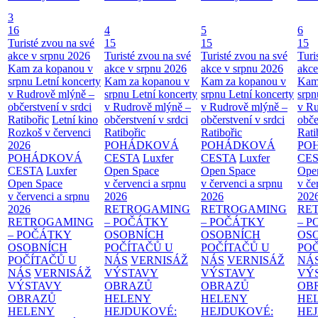
3
16
4
5
6
Turisté zvou na své
15
15
15
akce v srpnu 2026
Turisté zvou na své
Turisté zvou na své
Turi
Kam za kopanou v
akce v srpnu 2026
akce v srpnu 2026
akce
srpnu
Letní koncerty
Kam za kopanou v
Kam za kopanou v
Kam
v Rudrově mlýně –
srpnu
Letní koncerty
srpnu
Letní koncerty
srp
občerstvení v srdci
v Rudrově mlýně –
v Rudrově mlýně –
v Ru
Ratibořic
Letní kino
občerstvení v srdci
občerstvení v srdci
obče
Rozkoš v červenci
Ratibořic
Ratibořic
Rati
2026
POHÁDKOVÁ
POHÁDKOVÁ
PO
POHÁDKOVÁ
CESTA
Luxfer
CESTA
Luxfer
CE
CESTA
Luxfer
Open Space
Open Space
Ope
Open Space
v červenci a srpnu
v červenci a srpnu
v če
v červenci a srpnu
2026
2026
202
2026
RETROGAMING
RETROGAMING
RE
RETROGAMING
– POČÁTKY
– POČÁTKY
– 
– POČÁTKY
OSOBNÍCH
OSOBNÍCH
OS
OSOBNÍCH
POČÍTAČŮ U
POČÍTAČŮ U
PO
POČÍTAČŮ U
NÁS
VERNISÁŽ
NÁS
VERNISÁŽ
NÁ
NÁS
VERNISÁŽ
VÝSTAVY
VÝSTAVY
VÝ
VÝSTAVY
OBRAZŮ
OBRAZŮ
OB
OBRAZŮ
HELENY
HELENY
HE
HELENY
HEJDUKOVÉ:
HEJDUKOVÉ:
HE