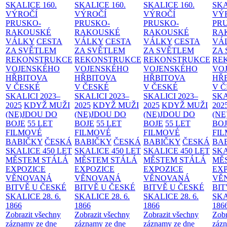
SKALICE
160.
SKALICE
160.
SKALICE
160.
SK
VÝROČÍ
VÝROČÍ
VÝROČÍ
VÝ
PRUSKO-
PRUSKO-
PRUSKO-
PR
RAKOUSKÉ
RAKOUSKÉ
RAKOUSKÉ
RA
VÁLKY
CESTA
VÁLKY
CESTA
VÁLKY
CESTA
VÁ
ZA SVĚTLEM
ZA SVĚTLEM
ZA SVĚTLEM
ZA
REKONSTRUKCE
REKONSTRUKCE
REKONSTRUKCE
RE
VOJENSKÉHO
VOJENSKÉHO
VOJENSKÉHO
VO
HŘBITOVA
HŘBITOVA
HŘBITOVA
HŘ
V ČESKÉ
V ČESKÉ
V ČESKÉ
V 
SKALICI 2023–
SKALICI 2023–
SKALICI 2023–
SKA
2025
KDYŽ MUŽI
2025
KDYŽ MUŽI
2025
KDYŽ MUŽI
202
(NE)JDOU DO
(NE)JDOU DO
(NE)JDOU DO
(NE
BOJE
55 LET
BOJE
55 LET
BOJE
55 LET
BO
FILMOVÉ
FILMOVÉ
FILMOVÉ
FI
BABIČKY
ČESKÁ
BABIČKY
ČESKÁ
BABIČKY
ČESKÁ
BA
SKALICE 450 LET
SKALICE 450 LET
SKALICE 450 LET
SKA
MĚSTEM
STÁLÁ
MĚSTEM
STÁLÁ
MĚSTEM
STÁLÁ
MĚ
EXPOZICE
EXPOZICE
EXPOZICE
EX
VĚNOVANÁ
VĚNOVANÁ
VĚNOVANÁ
VĚ
BITVĚ U ČESKÉ
BITVĚ U ČESKÉ
BITVĚ U ČESKÉ
BIT
SKALICE 28. 6.
SKALICE 28. 6.
SKALICE 28. 6.
SKA
1866
1866
1866
186
Zobrazit všechny
Zobrazit všechny
Zobrazit všechny
Zobr
záznamy ze dne
záznamy ze dne
záznamy ze dne
zázn