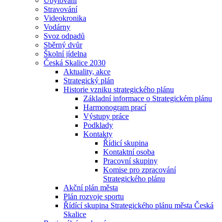
Ubytování
Stravování
Videokronika
Vodárny
Svoz odpadů
Sběrný dvůr
Školní jídelna
Česká Skalice 2030
Aktuality, akce
Strategický plán
Historie vzniku strategického plánu
Základní informace o Strategickém plánu
Harmonogram prací
Výstupy práce
Podklady
Kontakty
Řídicí skupina
Kontaktní osoba
Pracovní skupiny
Komise pro zpracování
Strategického plánu
Akční plán města
Plán rozvoje sportu
Řídící skupina Strategického plánu města Česká
Skalice