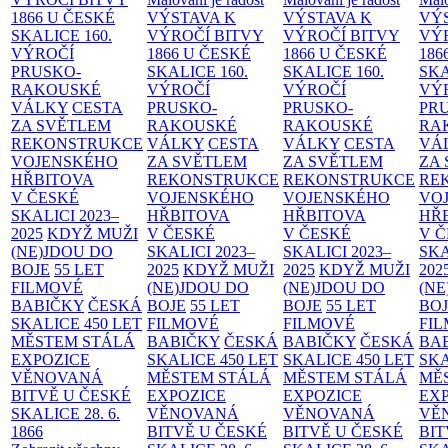
1866 U ČESKÉ
VÝSTAVA K
VÝSTAVA K
VÝ
SKALICE
160.
VÝROČÍ BITVY
VÝROČÍ BITVY
VÝ
VÝROČÍ
1866 U ČESKÉ
1866 U ČESKÉ
186
PRUSKO-
SKALICE
160.
SKALICE
160.
SK
RAKOUSKÉ
VÝROČÍ
VÝROČÍ
VÝ
VÁLKY
CESTA
PRUSKO-
PRUSKO-
PR
ZA SVĚTLEM
RAKOUSKÉ
RAKOUSKÉ
RA
REKONSTRUKCE
VÁLKY
CESTA
VÁLKY
CESTA
VÁ
VOJENSKÉHO
ZA SVĚTLEM
ZA SVĚTLEM
ZA
HŘBITOVA
REKONSTRUKCE
REKONSTRUKCE
RE
V ČESKÉ
VOJENSKÉHO
VOJENSKÉHO
VO
SKALICI 2023–
HŘBITOVA
HŘBITOVA
HŘ
2025
KDYŽ MUŽI
V ČESKÉ
V ČESKÉ
V 
(NE)JDOU DO
SKALICI 2023–
SKALICI 2023–
SKA
BOJE
55 LET
2025
KDYŽ MUŽI
2025
KDYŽ MUŽI
202
FILMOVÉ
(NE)JDOU DO
(NE)JDOU DO
(NE
BABIČKY
ČESKÁ
BOJE
55 LET
BOJE
55 LET
BO
SKALICE 450 LET
FILMOVÉ
FILMOVÉ
FI
MĚSTEM
STÁLÁ
BABIČKY
ČESKÁ
BABIČKY
ČESKÁ
BA
EXPOZICE
SKALICE 450 LET
SKALICE 450 LET
SKA
VĚNOVANÁ
MĚSTEM
STÁLÁ
MĚSTEM
STÁLÁ
MĚ
BITVĚ U ČESKÉ
EXPOZICE
EXPOZICE
EX
SKALICE 28. 6.
VĚNOVANÁ
VĚNOVANÁ
VĚ
1866
BITVĚ U ČESKÉ
BITVĚ U ČESKÉ
BIT