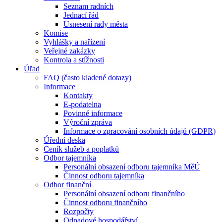
Seznam radních
Jednací řád
Usnesení rady města
Komise
Vyhlášky a nařízení
Veřejné zakázky
Kontrola a stížnosti
Úřad
FAQ (často kladené dotazy)
Informace
Kontakty
E-podatelna
Povinné informace
Výroční zpráva
Informace o zpracování osobních údajů (GDPR)
Úřední deska
Ceník služeb a poplatků
Odbor tajemníka
Personální obsazení odboru tajemníka MěÚ
Činnost odboru tajemníka
Odbor finanční
Personální obsazení odboru finančního
Činnost odboru finančního
Rozpočty
Odpadové hospodářství