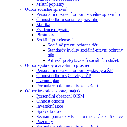
Místní poplatky
Odbor sociálně správní
Personální obsazení odboru sociálně správního
Činnost odboru sociálně správního
Matrika
Evidence obyvatel
Přestupky
Sociální poradenství
Sociálně právní ochrana dětí
Standardy kvality sociálně-právní ochrany
dětí
Adresář poskytovatelů sociálních služeb
Odbor výstavby a životního prostředí
Personální obsazení odboru výstavby a ŽP
Činnost odboru výstavby a ŽP
Územní plán
Formuláře a dokumenty ke stažení
Odbor investic a správy majetku
Personální obsazení OISM
Činnost odboru
Investiční akce
Správa budov
Seznam památek v katastru města Česká Skalice
Pozemky
Formuláře a dokumenty ke stažení