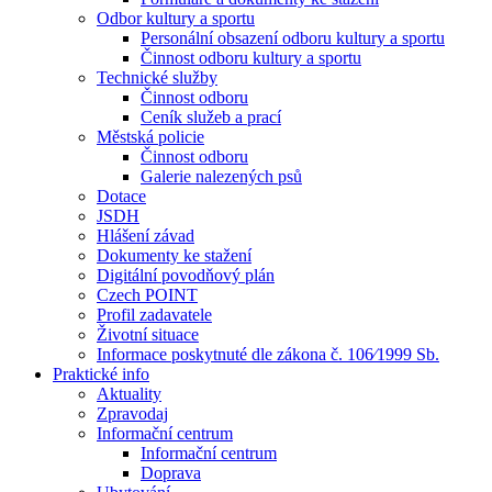
Odbor kultury a sportu
Personální obsazení odboru kultury a sportu
Činnost odboru kultury a sportu
Technické služby
Činnost odboru
Ceník služeb a prací
Městská policie
Činnost odboru
Galerie nalezených psů
Dotace
JSDH
Hlášení závad
Dokumenty ke stažení
Digitální povodňový plán
Czech POINT
Profil zadavatele
Životní situace
Informace poskytnuté dle zákona č. 106⁄1999 Sb.
Praktické info
Aktuality
Zpravodaj
Informační centrum
Informační centrum
Doprava