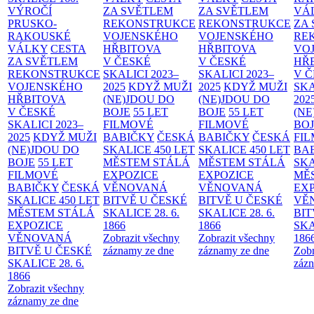
VÝROČÍ
ZA SVĚTLEM
ZA SVĚTLEM
VÁ
PRUSKO-
REKONSTRUKCE
REKONSTRUKCE
ZA
RAKOUSKÉ
VOJENSKÉHO
VOJENSKÉHO
RE
VÁLKY
CESTA
HŘBITOVA
HŘBITOVA
VO
ZA SVĚTLEM
V ČESKÉ
V ČESKÉ
HŘ
REKONSTRUKCE
SKALICI 2023–
SKALICI 2023–
V 
VOJENSKÉHO
2025
KDYŽ MUŽI
2025
KDYŽ MUŽI
SKA
HŘBITOVA
(NE)JDOU DO
(NE)JDOU DO
202
V ČESKÉ
BOJE
55 LET
BOJE
55 LET
(NE
SKALICI 2023–
FILMOVÉ
FILMOVÉ
BO
2025
KDYŽ MUŽI
BABIČKY
ČESKÁ
BABIČKY
ČESKÁ
FI
(NE)JDOU DO
SKALICE 450 LET
SKALICE 450 LET
BA
BOJE
55 LET
MĚSTEM
STÁLÁ
MĚSTEM
STÁLÁ
SKA
FILMOVÉ
EXPOZICE
EXPOZICE
MĚ
BABIČKY
ČESKÁ
VĚNOVANÁ
VĚNOVANÁ
EX
SKALICE 450 LET
BITVĚ U ČESKÉ
BITVĚ U ČESKÉ
VĚ
MĚSTEM
STÁLÁ
SKALICE 28. 6.
SKALICE 28. 6.
BIT
EXPOZICE
1866
1866
SKA
VĚNOVANÁ
Zobrazit všechny
Zobrazit všechny
186
BITVĚ U ČESKÉ
záznamy ze dne
záznamy ze dne
Zobr
SKALICE 28. 6.
zázn
1866
Zobrazit všechny
záznamy ze dne