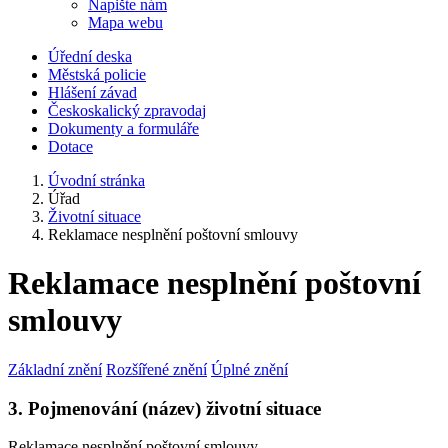
Napište nám
Mapa webu
Úřední deska
Městská policie
Hlášení závad
Českoskalický zpravodaj
Dokumenty a formuláře
Dotace
Úvodní stránka
Úřad
Životní situace
Reklamace nesplnění poštovní smlouvy
Reklamace nesplnění poštovní
smlouvy
Základní znění
Rozšířené znění
Úplné znění
3. Pojmenování (název) životní situace
Reklamace nesplnění poštovní smlouvy