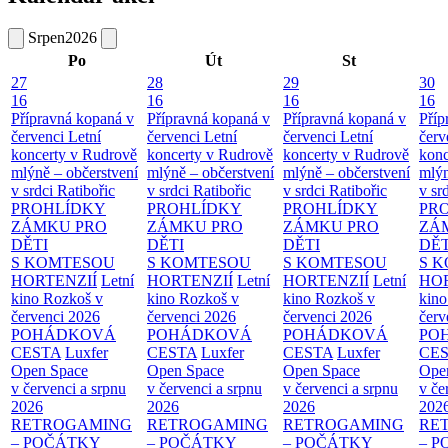
Srpen
2026
Po
Út
St
27
28
29
30
16
16
16
16
Přípravná kopaná v
Přípravná kopaná v
Přípravná kopaná v
Příp
červenci
Letní
červenci
Letní
červenci
Letní
červ
koncerty v Rudrově
koncerty v Rudrově
koncerty v Rudrově
konc
mlýně – občerstvení
mlýně – občerstvení
mlýně – občerstvení
mlýn
v srdci Ratibořic
v srdci Ratibořic
v srdci Ratibořic
v sr
PROHLÍDKY
PROHLÍDKY
PROHLÍDKY
PR
ZÁMKU PRO
ZÁMKU PRO
ZÁMKU PRO
ZÁ
DĚTI
DĚTI
DĚTI
DĚT
S KOMTESOU
S KOMTESOU
S KOMTESOU
S 
HORTENZIÍ
Letní
HORTENZIÍ
Letní
HORTENZIÍ
Letní
HOR
kino Rozkoš v
kino Rozkoš v
kino Rozkoš v
kino
červenci 2026
červenci 2026
červenci 2026
červ
POHÁDKOVÁ
POHÁDKOVÁ
POHÁDKOVÁ
PO
CESTA
Luxfer
CESTA
Luxfer
CESTA
Luxfer
CE
Open Space
Open Space
Open Space
Ope
v červenci a srpnu
v červenci a srpnu
v červenci a srpnu
v če
2026
2026
2026
202
RETROGAMING
RETROGAMING
RETROGAMING
RE
– POČÁTKY
– POČÁTKY
– POČÁTKY
– 