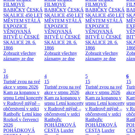
FILMOVÉ
FILMOVÉ
FILMOVÉ
FI
BABIČKY
ČESKÁ
BABIČKY
ČESKÁ
BABIČKY
ČESKÁ
BA
SKALICE 450 LET
SKALICE 450 LET
SKALICE 450 LET
SKA
MĚSTEM
STÁLÁ
MĚSTEM
STÁLÁ
MĚSTEM
STÁLÁ
MĚ
EXPOZICE
EXPOZICE
EXPOZICE
EX
VĚNOVANÁ
VĚNOVANÁ
VĚNOVANÁ
VĚ
BITVĚ U ČESKÉ
BITVĚ U ČESKÉ
BITVĚ U ČESKÉ
BIT
SKALICE 28. 6.
SKALICE 28. 6.
SKALICE 28. 6.
SKA
1866
1866
1866
186
Zobrazit všechny
Zobrazit všechny
Zobrazit všechny
Zobr
záznamy ze dne
záznamy ze dne
záznamy ze dne
zázn
3
16
4
5
6
Turisté zvou na své
15
15
15
akce v srpnu 2026
Turisté zvou na své
Turisté zvou na své
Turi
Kam za kopanou v
akce v srpnu 2026
akce v srpnu 2026
akce
srpnu
Letní koncerty
Kam za kopanou v
Kam za kopanou v
Kam
v Rudrově mlýně –
srpnu
Letní koncerty
srpnu
Letní koncerty
srp
občerstvení v srdci
v Rudrově mlýně –
v Rudrově mlýně –
v Ru
Ratibořic
Letní kino
občerstvení v srdci
občerstvení v srdci
obče
Rozkoš v červenci
Ratibořic
Ratibořic
Rati
2026
POHÁDKOVÁ
POHÁDKOVÁ
PO
POHÁDKOVÁ
CESTA
Luxfer
CESTA
Luxfer
CE