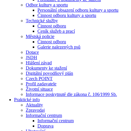
Odbor kultury a sportu
Personální obsazení odboru kultury a sportu
Činnost odboru kultury a sportu
Technické služby
Činnost odboru
Ceník služeb a prací
Městská policie
Činnost odboru
Galerie nalezených psů
Dotace
JSDH
Hlášení závad
Dokumenty ke stažení
Digitální povodňový plán
Czech POINT
Profil zadavatele
Životní situace
Informace poskytnuté dle zákona č. 106⁄1999 Sb.
Praktické info
Aktuality
Zpravodaj
Informační centrum
Informační centrum
Doprava