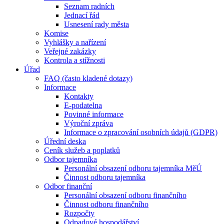
Seznam radních
Jednací řád
Usnesení rady města
Komise
Vyhlášky a nařízení
Veřejné zakázky
Kontrola a stížnosti
Úřad
FAQ (často kladené dotazy)
Informace
Kontakty
E-podatelna
Povinné informace
Výroční zpráva
Informace o zpracování osobních údajů (GDPR)
Úřední deska
Ceník služeb a poplatků
Odbor tajemníka
Personální obsazení odboru tajemníka MěÚ
Činnost odboru tajemníka
Odbor finanční
Personální obsazení odboru finančního
Činnost odboru finančního
Rozpočty
Odpadové hospodářství