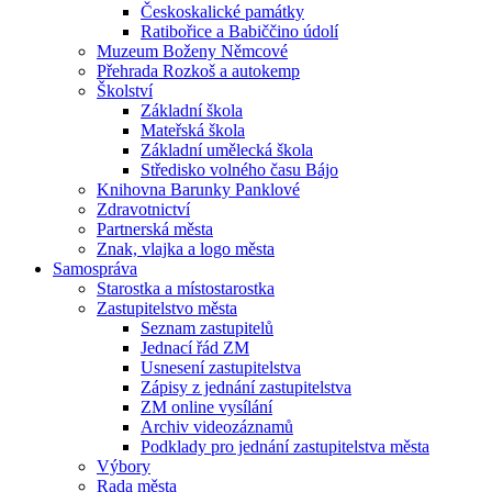
Českoskalické památky
Ratibořice a Babiččino údolí
Muzeum Boženy Němcové
Přehrada Rozkoš a autokemp
Školství
Základní škola
Mateřská škola
Základní umělecká škola
Středisko volného času Bájo
Knihovna Barunky Panklové
Zdravotnictví
Partnerská města
Znak, vlajka a logo města
Samospráva
Starostka a místostarostka
Zastupitelstvo města
Seznam zastupitelů
Jednací řád ZM
Usnesení zastupitelstva
Zápisy z jednání zastupitelstva
ZM online vysílání
Archiv videozáznamů
Podklady pro jednání zastupitelstva města
Výbory
Rada města