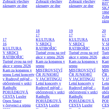
Zobrazit všechny
Zobrazit všechny
Zobrazit všechny
BIT
záznamy ze dne
záznamy ze dne
záznamy ze dne
SKA
186
Zobr
zázn
18
19
20
17
17
17
17
KULTURA
KULTURA
KU
16
V SRDCI
V SRDCI
V S
KULTURA
RATIBOŘIC
RATIBOŘIC
RAT
V SRDCI
Turisté zvou na své
Turisté zvou na své
Turi
RATIBOŘIC
akce v srpnu 2026
akce v srpnu 2026
akce
Turisté zvou na své
Kam za kopanou v
Kam za kopanou v
Kam
akce v srpnu 2026
srpnu
srpnu
srpn
Kam za kopanou v
MISTROVSTVÍ
MISTROVSTVÍ
MI
srpnu
Letní koncerty
ČR JUNIORŮ
ČR JUNIORŮ
ČR 
v Rudrově mlýně –
V JACHTINGU
V JACHTINGU
V 
občerstvení v srdci
Letní koncerty v
Letní koncerty v
Letn
Ratibořic
Rudrově mlýně –
Rudrově mlýně –
Rud
POHÁDKOVÁ
občerstvení v srdci
občerstvení v srdci
obče
CESTA
Luxfer
Ratibořic
Ratibořic
Rati
Open Space
POHÁDKOVÁ
POHÁDKOVÁ
PO
v červenci a srpnu
CESTA
Luxfer
CESTA
Luxfer
CE