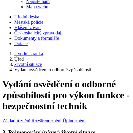
Napište nám
Mapa webu
Úřední deska
Městská policie
Hlášení závad
Českoskalický zpravodaj
Dokumenty a formuláře
Dotace
Úvodní stránka
Úřad
Životní situace
Vydání osvědčení o odborné způsobilosti...
Vydání osvědčení o odborné
způsobilosti pro výkon funkce -
bezpečnostní technik
Základní znění
Rozšířené znění
Úplné znění
3. Pojmenování (název) životní situace