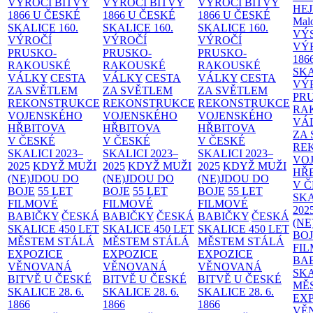
VÝROČÍ BITVY
VÝROČÍ BITVY
VÝROČÍ BITVY
HE
1866 U ČESKÉ
1866 U ČESKÉ
1866 U ČESKÉ
Malo
SKALICE
160.
SKALICE
160.
SKALICE
160.
VÝ
VÝROČÍ
VÝROČÍ
VÝROČÍ
VÝ
PRUSKO-
PRUSKO-
PRUSKO-
186
RAKOUSKÉ
RAKOUSKÉ
RAKOUSKÉ
SK
VÁLKY
CESTA
VÁLKY
CESTA
VÁLKY
CESTA
VÝ
ZA SVĚTLEM
ZA SVĚTLEM
ZA SVĚTLEM
PR
REKONSTRUKCE
REKONSTRUKCE
REKONSTRUKCE
RA
VOJENSKÉHO
VOJENSKÉHO
VOJENSKÉHO
VÁ
HŘBITOVA
HŘBITOVA
HŘBITOVA
ZA
V ČESKÉ
V ČESKÉ
V ČESKÉ
RE
SKALICI 2023–
SKALICI 2023–
SKALICI 2023–
VO
2025
KDYŽ MUŽI
2025
KDYŽ MUŽI
2025
KDYŽ MUŽI
HŘ
(NE)JDOU DO
(NE)JDOU DO
(NE)JDOU DO
V 
BOJE
55 LET
BOJE
55 LET
BOJE
55 LET
SKA
FILMOVÉ
FILMOVÉ
FILMOVÉ
202
BABIČKY
ČESKÁ
BABIČKY
ČESKÁ
BABIČKY
ČESKÁ
(NE
SKALICE 450 LET
SKALICE 450 LET
SKALICE 450 LET
BO
MĚSTEM
STÁLÁ
MĚSTEM
STÁLÁ
MĚSTEM
STÁLÁ
FI
EXPOZICE
EXPOZICE
EXPOZICE
BA
VĚNOVANÁ
VĚNOVANÁ
VĚNOVANÁ
SKA
BITVĚ U ČESKÉ
BITVĚ U ČESKÉ
BITVĚ U ČESKÉ
MĚ
SKALICE 28. 6.
SKALICE 28. 6.
SKALICE 28. 6.
EX
1866
1866
1866
VĚ