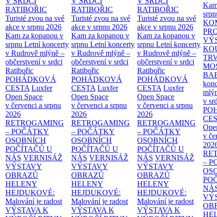
V SRDCI
V SRDCI
V SRDCI
Kam
RATIBOŘIC
RATIBOŘIC
RATIBOŘIC
srpn
Turisté zvou na své
Turisté zvou na své
Turisté zvou na své
KO
akce v srpnu 2026
akce v srpnu 2026
akce v srpnu 2026
PR
Kam za kopanou v
Kam za kopanou v
Kam za kopanou v
VÝ
srpnu
Letní koncerty
srpnu
Letní koncerty
srpnu
Letní koncerty
KO
v Rudrově mlýně –
v Rudrově mlýně –
v Rudrově mlýně –
TR
občerstvení v srdci
občerstvení v srdci
občerstvení v srdci
MO
Ratibořic
Ratibořic
Ratibořic
BA
POHÁDKOVÁ
POHÁDKOVÁ
POHÁDKOVÁ
konc
CESTA
Luxfer
CESTA
Luxfer
CESTA
Luxfer
mlýn
Open Space
Open Space
Open Space
v sr
v červenci a srpnu
v červenci a srpnu
v červenci a srpnu
PO
2026
2026
2026
CE
RETROGAMING
RETROGAMING
RETROGAMING
Ope
– POČÁTKY
– POČÁTKY
– POČÁTKY
v če
OSOBNÍCH
OSOBNÍCH
OSOBNÍCH
202
POČÍTAČŮ U
POČÍTAČŮ U
POČÍTAČŮ U
RE
NÁS
VERNISÁŽ
NÁS
VERNISÁŽ
NÁS
VERNISÁŽ
– 
VÝSTAVY
VÝSTAVY
VÝSTAVY
OS
OBRAZŮ
OBRAZŮ
OBRAZŮ
PO
HELENY
HELENY
HELENY
NÁ
HEJDUKOVÉ:
HEJDUKOVÉ:
HEJDUKOVÉ:
VÝ
Malování je radost
Malování je radost
Malování je radost
OB
VÝSTAVA K
VÝSTAVA K
VÝSTAVA K
HE