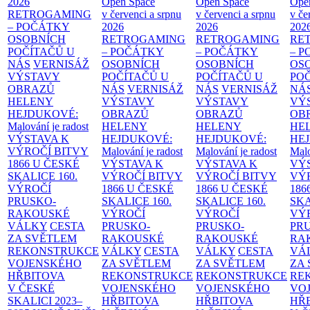
2026
Open Space
Open Space
Ope
RETROGAMING
v červenci a srpnu
v červenci a srpnu
v če
– POČÁTKY
2026
2026
202
OSOBNÍCH
RETROGAMING
RETROGAMING
RE
POČÍTAČŮ U
– POČÁTKY
– POČÁTKY
– 
NÁS
VERNISÁŽ
OSOBNÍCH
OSOBNÍCH
OS
VÝSTAVY
POČÍTAČŮ U
POČÍTAČŮ U
PO
OBRAZŮ
NÁS
VERNISÁŽ
NÁS
VERNISÁŽ
NÁ
HELENY
VÝSTAVY
VÝSTAVY
VÝ
HEJDUKOVÉ:
OBRAZŮ
OBRAZŮ
OB
Malování je radost
HELENY
HELENY
HE
VÝSTAVA K
HEJDUKOVÉ:
HEJDUKOVÉ:
HE
VÝROČÍ BITVY
Malování je radost
Malování je radost
Malo
1866 U ČESKÉ
VÝSTAVA K
VÝSTAVA K
VÝ
SKALICE
160.
VÝROČÍ BITVY
VÝROČÍ BITVY
VÝ
VÝROČÍ
1866 U ČESKÉ
1866 U ČESKÉ
186
PRUSKO-
SKALICE
160.
SKALICE
160.
SK
RAKOUSKÉ
VÝROČÍ
VÝROČÍ
VÝ
VÁLKY
CESTA
PRUSKO-
PRUSKO-
PR
ZA SVĚTLEM
RAKOUSKÉ
RAKOUSKÉ
RA
REKONSTRUKCE
VÁLKY
CESTA
VÁLKY
CESTA
VÁ
VOJENSKÉHO
ZA SVĚTLEM
ZA SVĚTLEM
ZA
HŘBITOVA
REKONSTRUKCE
REKONSTRUKCE
RE
V ČESKÉ
VOJENSKÉHO
VOJENSKÉHO
VO
SKALICI 2023–
HŘBITOVA
HŘBITOVA
HŘ