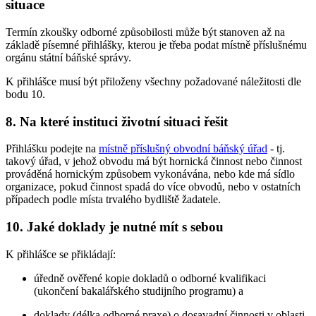
situace
Termín zkoušky odborné způsobilosti může být stanoven až na
základě písemné přihlášky, kterou je třeba podat místně příslušnému
orgánu státní báňské správy.
K přihlášce musí být přiloženy všechny požadované náležitosti dle
bodu 10.
8. Na které instituci životní situaci řešit
Přihlášku podejte na
místně příslušný obvodní báňský úřad
- tj.
takový úřad, v jehož obvodu má být hornická činnost nebo činnost
prováděná hornickým způsobem vykonávána, nebo kde má sídlo
organizace, pokud činnost spadá do více obvodů, nebo v ostatních
případech podle místa trvalého bydliště žadatele.
10. Jaké doklady je nutné mít s sebou
K přihlášce se přikládají:
úředně ověřené kopie dokladů o odborné kvalifikaci
(ukončení bakalářského studijního programu) a
doklady (délka odborné praxe) o dosavadní činnosti v oblasti