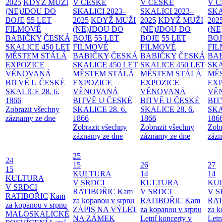
2025
KDYŽ MUŽI
V ČESKÉ
V ČESKÉ
V 
(NE)JDOU DO
SKALICI 2023–
SKALICI 2023–
SKA
BOJE
55 LET
2025
KDYŽ MUŽI
2025
KDYŽ MUŽI
202
FILMOVÉ
(NE)JDOU DO
(NE)JDOU DO
(NE
BABIČKY
ČESKÁ
BOJE
55 LET
BOJE
55 LET
BO
SKALICE 450 LET
FILMOVÉ
FILMOVÉ
FI
MĚSTEM
STÁLÁ
BABIČKY
ČESKÁ
BABIČKY
ČESKÁ
BA
EXPOZICE
SKALICE 450 LET
SKALICE 450 LET
SKA
VĚNOVANÁ
MĚSTEM
STÁLÁ
MĚSTEM
STÁLÁ
MĚ
BITVĚ U ČESKÉ
EXPOZICE
EXPOZICE
EX
SKALICE 28. 6.
VĚNOVANÁ
VĚNOVANÁ
VĚ
1866
BITVĚ U ČESKÉ
BITVĚ U ČESKÉ
BIT
Zobrazit všechny
SKALICE 28. 6.
SKALICE 28. 6.
SKA
záznamy ze dne
1866
1866
186
Zobrazit všechny
Zobrazit všechny
Zobr
záznamy ze dne
záznamy ze dne
zázn
25
24
15
26
27
15
KULTURA
14
14
KULTURA
V SRDCI
KULTURA
KU
V SRDCI
RATIBOŘIC
Kam
V SRDCI
V S
RATIBOŘIC
Kam
za kopanou v srpnu
RATIBOŘIC
Kam
RAT
za kopanou v srpnu
ZÁPIS NA VÝLET
za kopanou v srpnu
za k
MALOSKALICKÉ
NA ZÁMEK
Letní koncerty v
Letn