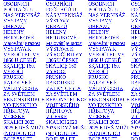
OSOBNÍCH
OSOBNÍCH
OSOBNÍCH
OS
POČÍTAČŮ U
POČÍTAČŮ U
POČÍTAČŮ U
PO
NÁS
VERNISÁŽ
NÁS
VERNISÁŽ
NÁS
VERNISÁŽ
NÁ
VÝSTAVY
VÝSTAVY
VÝSTAVY
VÝ
OBRAZŮ
OBRAZŮ
OBRAZŮ
OB
HELENY
HELENY
HELENY
HE
HEJDUKOVÉ:
HEJDUKOVÉ:
HEJDUKOVÉ:
HE
Malování je radost
Malování je radost
Malování je radost
Malo
VÝSTAVA K
VÝSTAVA K
VÝSTAVA K
VÝ
VÝROČÍ BITVY
VÝROČÍ BITVY
VÝROČÍ BITVY
VÝ
1866 U ČESKÉ
1866 U ČESKÉ
1866 U ČESKÉ
186
SKALICE
160.
SKALICE
160.
SKALICE
160.
SK
VÝROČÍ
VÝROČÍ
VÝROČÍ
VÝ
PRUSKO-
PRUSKO-
PRUSKO-
PR
RAKOUSKÉ
RAKOUSKÉ
RAKOUSKÉ
RA
VÁLKY
CESTA
VÁLKY
CESTA
VÁLKY
CESTA
VÁ
ZA SVĚTLEM
ZA SVĚTLEM
ZA SVĚTLEM
ZA
REKONSTRUKCE
REKONSTRUKCE
REKONSTRUKCE
RE
VOJENSKÉHO
VOJENSKÉHO
VOJENSKÉHO
VO
HŘBITOVA
HŘBITOVA
HŘBITOVA
HŘ
V ČESKÉ
V ČESKÉ
V ČESKÉ
V 
SKALICI 2023–
SKALICI 2023–
SKALICI 2023–
SKA
2025
KDYŽ MUŽI
2025
KDYŽ MUŽI
2025
KDYŽ MUŽI
202
(NE)JDOU DO
(NE)JDOU DO
(NE)JDOU DO
(NE
BOJE
55 LET
BOJE
55 LET
BOJE
55 LET
BO