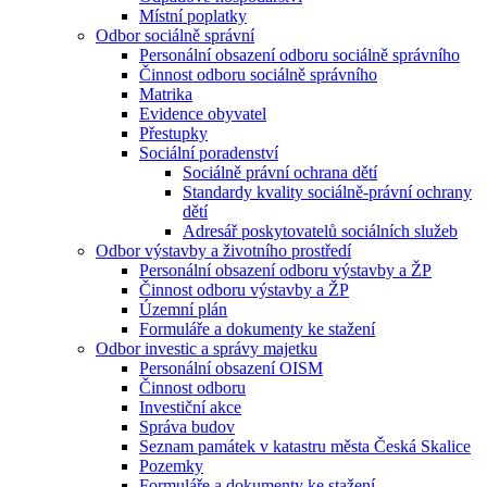
Místní poplatky
Odbor sociálně správní
Personální obsazení odboru sociálně správního
Činnost odboru sociálně správního
Matrika
Evidence obyvatel
Přestupky
Sociální poradenství
Sociálně právní ochrana dětí
Standardy kvality sociálně-právní ochrany
dětí
Adresář poskytovatelů sociálních služeb
Odbor výstavby a životního prostředí
Personální obsazení odboru výstavby a ŽP
Činnost odboru výstavby a ŽP
Územní plán
Formuláře a dokumenty ke stažení
Odbor investic a správy majetku
Personální obsazení OISM
Činnost odboru
Investiční akce
Správa budov
Seznam památek v katastru města Česká Skalice
Pozemky
Formuláře a dokumenty ke stažení