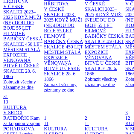
HŘBITOVA
HŘBITOVA
V ČESKÉ
V 
V ČESKÉ
V ČESKÉ
SKALICI 2023–
SKA
SKALICI 2023–
SKALICI 2023–
2025
KDYŽ MUŽI
202
2025
KDYŽ MUŽI
2025
KDYŽ MUŽI
(NE)JDOU DO
(NE
(NE)JDOU DO
(NE)JDOU DO
BOJE
55 LET
BO
BOJE
55 LET
BOJE
55 LET
FILMOVÉ
FI
FILMOVÉ
FILMOVÉ
BABIČKY
ČESKÁ
BA
BABIČKY
ČESKÁ
BABIČKY
ČESKÁ
SKALICE 450 LET
SKA
SKALICE 450 LET
SKALICE 450 LET
MĚSTEM
STÁLÁ
MĚ
MĚSTEM
STÁLÁ
MĚSTEM
STÁLÁ
EXPOZICE
EX
EXPOZICE
EXPOZICE
VĚNOVANÁ
VĚ
VĚNOVANÁ
VĚNOVANÁ
BITVĚ U ČESKÉ
BIT
BITVĚ U ČESKÉ
BITVĚ U ČESKÉ
SKALICE 28. 6.
SKA
SKALICE 28. 6.
SKALICE 28. 6.
1866
186
1866
1866
Zobrazit všechny
Zobr
Zobrazit všechny
Zobrazit všechny
záznamy ze dne
zázn
záznamy ze dne
záznamy ze dne
31
13
KULTURA
V SRDCI
3
RATIBOŘIC
Kam
1
2
12
za kopanou v srpnu
11
11
KU
POHÁDKOVÁ
KULTURA
KULTURA
V S