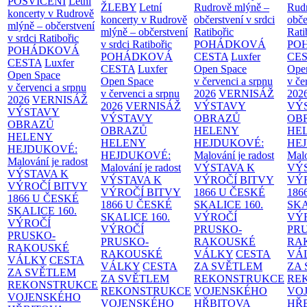
POSVÍCENÍ
Letní
ŽLEBY
Letní
Rudrově mlýně –
Rud
koncerty v Rudrově
koncerty v Rudrově
občerstvení v srdci
obče
mlýně – občerstvení
mlýně – občerstvení
Ratibořic
Rati
v srdci Ratibořic
v srdci Ratibořic
POHÁDKOVÁ
PO
POHÁDKOVÁ
POHÁDKOVÁ
CESTA
Luxfer
CE
CESTA
Luxfer
CESTA
Luxfer
Open Space
Ope
Open Space
Open Space
v červenci a srpnu
v če
v červenci a srpnu
v červenci a srpnu
2026
VERNISÁŽ
202
2026
VERNISÁŽ
2026
VERNISÁŽ
VÝSTAVY
VÝ
VÝSTAVY
VÝSTAVY
OBRAZŮ
OB
OBRAZŮ
OBRAZŮ
HELENY
HE
HELENY
HELENY
HEJDUKOVÉ:
HE
HEJDUKOVÉ:
HEJDUKOVÉ:
Malování je radost
Malo
Malování je radost
Malování je radost
VÝSTAVA K
VÝ
VÝSTAVA K
VÝSTAVA K
VÝROČÍ BITVY
VÝ
VÝROČÍ BITVY
VÝROČÍ BITVY
1866 U ČESKÉ
186
1866 U ČESKÉ
1866 U ČESKÉ
SKALICE
160.
SK
SKALICE
160.
SKALICE
160.
VÝROČÍ
VÝ
VÝROČÍ
VÝROČÍ
PRUSKO-
PR
PRUSKO-
PRUSKO-
RAKOUSKÉ
RA
RAKOUSKÉ
RAKOUSKÉ
VÁLKY
CESTA
VÁ
VÁLKY
CESTA
VÁLKY
CESTA
ZA SVĚTLEM
ZA
ZA SVĚTLEM
ZA SVĚTLEM
REKONSTRUKCE
RE
REKONSTRUKCE
REKONSTRUKCE
VOJENSKÉHO
VO
VOJENSKÉHO
VOJENSKÉHO
HŘBITOVA
HŘ