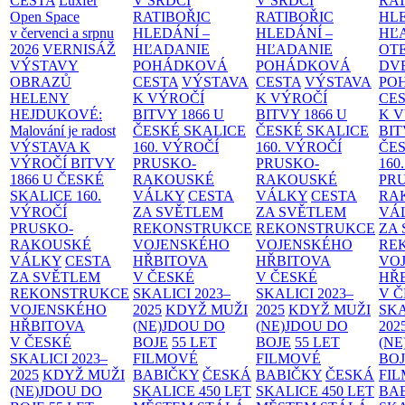
CESTA
Luxfer
V SRDCI
V SRDCI
RAT
Open Space
RATIBOŘIC
RATIBOŘIC
HLE
v červenci a srpnu
HLEDÁNÍ –
HLEDÁNÍ –
HĽ
2026
VERNISÁŽ
HĽADANIE
HĽADANIE
OT
VÝSTAVY
POHÁDKOVÁ
POHÁDKOVÁ
DV
OBRAZŮ
CESTA
VÝSTAVA
CESTA
VÝSTAVA
PO
HELENY
K VÝROČÍ
K VÝROČÍ
CE
HEJDUKOVÉ:
BITVY 1866 U
BITVY 1866 U
K 
Malování je radost
ČESKÉ SKALICE
ČESKÉ SKALICE
BIT
VÝSTAVA K
160. VÝROČÍ
160. VÝROČÍ
ČES
VÝROČÍ BITVY
PRUSKO-
PRUSKO-
160
1866 U ČESKÉ
RAKOUSKÉ
RAKOUSKÉ
PR
SKALICE
160.
VÁLKY
CESTA
VÁLKY
CESTA
RA
VÝROČÍ
ZA SVĚTLEM
ZA SVĚTLEM
VÁ
PRUSKO-
REKONSTRUKCE
REKONSTRUKCE
ZA
RAKOUSKÉ
VOJENSKÉHO
VOJENSKÉHO
RE
VÁLKY
CESTA
HŘBITOVA
HŘBITOVA
VO
ZA SVĚTLEM
V ČESKÉ
V ČESKÉ
HŘ
REKONSTRUKCE
SKALICI 2023–
SKALICI 2023–
V 
VOJENSKÉHO
2025
KDYŽ MUŽI
2025
KDYŽ MUŽI
SKA
HŘBITOVA
(NE)JDOU DO
(NE)JDOU DO
202
V ČESKÉ
BOJE
55 LET
BOJE
55 LET
(NE
SKALICI 2023–
FILMOVÉ
FILMOVÉ
BO
2025
KDYŽ MUŽI
BABIČKY
ČESKÁ
BABIČKY
ČESKÁ
FI
(NE)JDOU DO
SKALICE 450 LET
SKALICE 450 LET
BA