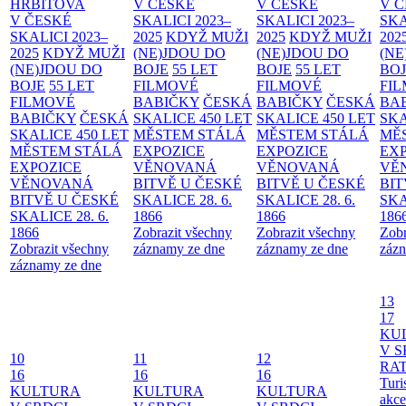
HŘBITOVA
V ČESKÉ
V ČESKÉ
V 
V ČESKÉ
SKALICI 2023–
SKALICI 2023–
SKA
SKALICI 2023–
2025
KDYŽ MUŽI
2025
KDYŽ MUŽI
202
2025
KDYŽ MUŽI
(NE)JDOU DO
(NE)JDOU DO
(NE
(NE)JDOU DO
BOJE
55 LET
BOJE
55 LET
BO
BOJE
55 LET
FILMOVÉ
FILMOVÉ
FI
FILMOVÉ
BABIČKY
ČESKÁ
BABIČKY
ČESKÁ
BA
BABIČKY
ČESKÁ
SKALICE 450 LET
SKALICE 450 LET
SKA
SKALICE 450 LET
MĚSTEM
STÁLÁ
MĚSTEM
STÁLÁ
MĚ
MĚSTEM
STÁLÁ
EXPOZICE
EXPOZICE
EX
EXPOZICE
VĚNOVANÁ
VĚNOVANÁ
VĚ
VĚNOVANÁ
BITVĚ U ČESKÉ
BITVĚ U ČESKÉ
BIT
BITVĚ U ČESKÉ
SKALICE 28. 6.
SKALICE 28. 6.
SKA
SKALICE 28. 6.
1866
1866
186
1866
Zobrazit všechny
Zobrazit všechny
Zobr
Zobrazit všechny
záznamy ze dne
záznamy ze dne
zázn
záznamy ze dne
13
17
KU
V S
10
11
12
RAT
16
16
16
Turi
KULTURA
KULTURA
KULTURA
akce