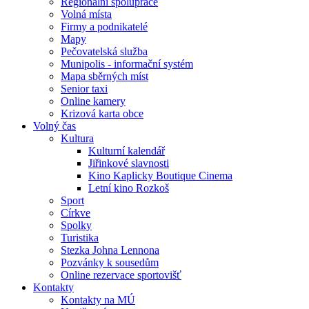
Regionální spolupráce
Volná místa
Firmy a podnikatelé
Mapy
Pečovatelská služba
Munipolis - informační systém
Mapa sběrných míst
Senior taxi
Online kamery
Krizová karta obce
Volný čas
Kultura
Kulturní kalendář
Jiřinkové slavnosti
Kino Kaplicky Boutique Cinema
Letní kino Rozkoš
Sport
Církve
Spolky
Turistika
Stezka Johna Lennona
Pozvánky k sousedům
Online rezervace sportovišť
Kontakty
Kontakty na MÚ