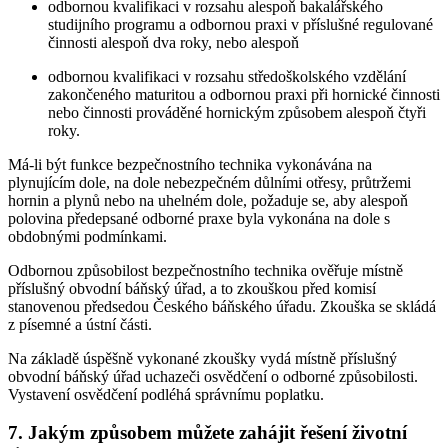
odbornou kvalifikaci v rozsahu alespoň bakalářského
studijního programu a odbornou praxi v příslušné regulované
činnosti alespoň dva roky, nebo alespoň
odbornou kvalifikaci v rozsahu středoškolského vzdělání
zakončeného maturitou a odbornou praxi při hornické činnosti
nebo činnosti prováděné hornickým způsobem alespoň čtyři
roky.
Má-li být funkce bezpečnostního technika vykonávána na
plynujícím dole, na dole nebezpečném důlními otřesy, průtržemi
hornin a plynů nebo na uhelném dole, požaduje se, aby alespoň
polovina předepsané odborné praxe byla vykonána na dole s
obdobnými podmínkami.
Odbornou způsobilost bezpečnostního technika ověřuje místně
příslušný obvodní báňský úřad, a to zkouškou před komisí
stanovenou předsedou Českého báňského úřadu. Zkouška se skládá
z písemné a ústní části.
Na základě úspěšně vykonané zkoušky vydá místně příslušný
obvodní báňský úřad uchazeči osvědčení o odborné způsobilosti.
Vystavení osvědčení podléhá správnímu poplatku.
7. Jakým způsobem můžete zahájit řešení životní