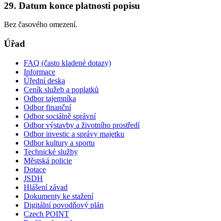
29. Datum konce platnosti popisu
Bez časového omezení.
Úřad
FAQ (často kladené dotazy)
Informace
Úřední deska
Ceník služeb a poplatků
Odbor tajemníka
Odbor finanční
Odbor sociálně správní
Odbor výstavby a životního prostředí
Odbor investic a správy majetku
Odbor kultury a sportu
Technické služby
Městská policie
Dotace
JSDH
Hlášení závad
Dokumenty ke stažení
Digitální povodňový plán
Czech POINT