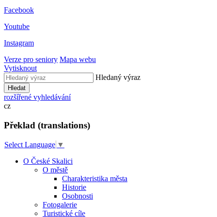
Facebook
Youtube
Instagram
Verze pro seniory
Mapa webu
Vytisknout
Hledaný výraz
Hledat
rozšířené vyhledávání
cz
Překlad (translations)
Select Language
▼
O České Skalici
O městě
Charakteristika města
Historie
Osobnosti
Fotogalerie
Turistické cíle