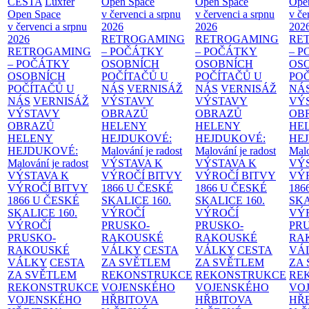
CESTA
Luxfer
Open Space
Open Space
Ope
Open Space
v červenci a srpnu
v červenci a srpnu
v če
v červenci a srpnu
2026
2026
202
2026
RETROGAMING
RETROGAMING
RE
RETROGAMING
– POČÁTKY
– POČÁTKY
– 
– POČÁTKY
OSOBNÍCH
OSOBNÍCH
OS
OSOBNÍCH
POČÍTAČŮ U
POČÍTAČŮ U
PO
POČÍTAČŮ U
NÁS
VERNISÁŽ
NÁS
VERNISÁŽ
NÁ
NÁS
VERNISÁŽ
VÝSTAVY
VÝSTAVY
VÝ
VÝSTAVY
OBRAZŮ
OBRAZŮ
OB
OBRAZŮ
HELENY
HELENY
HE
HELENY
HEJDUKOVÉ:
HEJDUKOVÉ:
HE
HEJDUKOVÉ:
Malování je radost
Malování je radost
Malo
Malování je radost
VÝSTAVA K
VÝSTAVA K
VÝ
VÝSTAVA K
VÝROČÍ BITVY
VÝROČÍ BITVY
VÝ
VÝROČÍ BITVY
1866 U ČESKÉ
1866 U ČESKÉ
186
1866 U ČESKÉ
SKALICE
160.
SKALICE
160.
SK
SKALICE
160.
VÝROČÍ
VÝROČÍ
VÝ
VÝROČÍ
PRUSKO-
PRUSKO-
PR
PRUSKO-
RAKOUSKÉ
RAKOUSKÉ
RA
RAKOUSKÉ
VÁLKY
CESTA
VÁLKY
CESTA
VÁ
VÁLKY
CESTA
ZA SVĚTLEM
ZA SVĚTLEM
ZA
ZA SVĚTLEM
REKONSTRUKCE
REKONSTRUKCE
RE
REKONSTRUKCE
VOJENSKÉHO
VOJENSKÉHO
VO
VOJENSKÉHO
HŘBITOVA
HŘBITOVA
HŘ