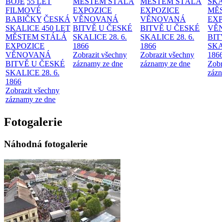
BOJE
55 LET
MĚSTEM
STÁLÁ
MĚSTEM
STÁLÁ
SKA
FILMOVÉ
EXPOZICE
EXPOZICE
MĚ
BABIČKY
ČESKÁ
VĚNOVANÁ
VĚNOVANÁ
EX
SKALICE 450 LET
BITVĚ U ČESKÉ
BITVĚ U ČESKÉ
VĚ
MĚSTEM
STÁLÁ
SKALICE 28. 6.
SKALICE 28. 6.
BIT
EXPOZICE
1866
1866
SKA
VĚNOVANÁ
Zobrazit všechny
Zobrazit všechny
186
BITVĚ U ČESKÉ
záznamy ze dne
záznamy ze dne
Zobr
SKALICE 28. 6.
zázn
1866
Zobrazit všechny
záznamy ze dne
Fotogalerie
Náhodná fotogalerie