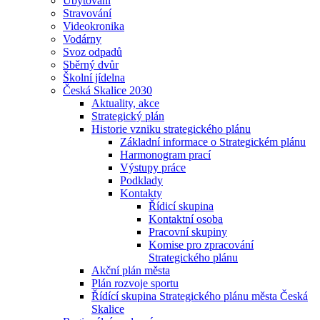
Ubytování
Stravování
Videokronika
Vodárny
Svoz odpadů
Sběrný dvůr
Školní jídelna
Česká Skalice 2030
Aktuality, akce
Strategický plán
Historie vzniku strategického plánu
Základní informace o Strategickém plánu
Harmonogram prací
Výstupy práce
Podklady
Kontakty
Řídicí skupina
Kontaktní osoba
Pracovní skupiny
Komise pro zpracování
Strategického plánu
Akční plán města
Plán rozvoje sportu
Řídící skupina Strategického plánu města Česká
Skalice