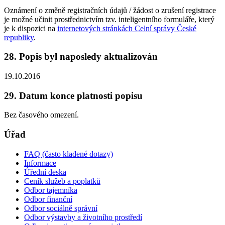
Oznámení o změně registračních údajů / žádost o zrušení registrace
je možné učinit prostřednictvím tzv. inteligentního formuláře, který
je k dispozici na
internetových stránkách Celní správy České
republiky
.
28. Popis byl naposledy aktualizován
19.10.2016
29. Datum konce platnosti popisu
Bez časového omezení.
Úřad
FAQ (často kladené dotazy)
Informace
Úřední deska
Ceník služeb a poplatků
Odbor tajemníka
Odbor finanční
Odbor sociálně správní
Odbor výstavby a životního prostředí