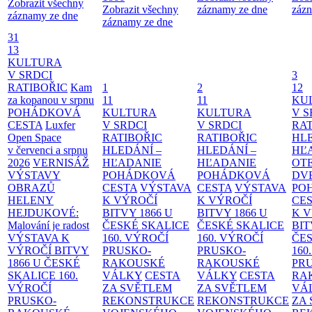
Zobrazit všechny
Zobrazit všechny
záznamy ze dne
zázn
záznamy ze dne
záznamy ze dne
31
13
KULTURA
V SRDCI
3
RATIBOŘIC
Kam
1
2
12
za kopanou v srpnu
11
11
KU
POHÁDKOVÁ
KULTURA
KULTURA
V S
CESTA
Luxfer
V SRDCI
V SRDCI
RAT
Open Space
RATIBOŘIC
RATIBOŘIC
HLE
v červenci a srpnu
HLEDÁNÍ –
HLEDÁNÍ –
HĽ
2026
VERNISÁŽ
HĽADANIE
HĽADANIE
OT
VÝSTAVY
POHÁDKOVÁ
POHÁDKOVÁ
DV
OBRAZŮ
CESTA
VÝSTAVA
CESTA
VÝSTAVA
PO
HELENY
K VÝROČÍ
K VÝROČÍ
CE
HEJDUKOVÉ:
BITVY 1866 U
BITVY 1866 U
K 
Malování je radost
ČESKÉ SKALICE
ČESKÉ SKALICE
BIT
VÝSTAVA K
160. VÝROČÍ
160. VÝROČÍ
ČES
VÝROČÍ BITVY
PRUSKO-
PRUSKO-
160
1866 U ČESKÉ
RAKOUSKÉ
RAKOUSKÉ
PR
SKALICE
160.
VÁLKY
CESTA
VÁLKY
CESTA
RA
VÝROČÍ
ZA SVĚTLEM
ZA SVĚTLEM
VÁ
PRUSKO-
REKONSTRUKCE
REKONSTRUKCE
ZA