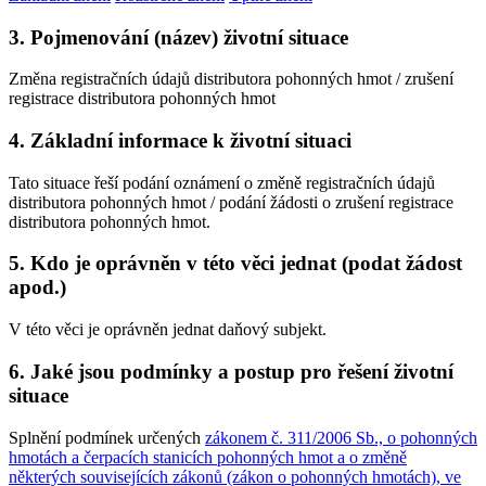
3. Pojmenování (název) životní situace
Změna registračních údajů distributora pohonných hmot / zrušení
registrace distributora pohonných hmot
4. Základní informace k životní situaci
Tato situace řeší podání oznámení o změně registračních údajů
distributora pohonných hmot / podání žádosti o zrušení registrace
distributora pohonných hmot.
5. Kdo je oprávněn v této věci jednat (podat žádost
apod.)
V této věci je oprávněn jednat daňový subjekt.
6. Jaké jsou podmínky a postup pro řešení životní
situace
Splnění podmínek určených
zákonem č. 311/2006 Sb., o pohonných
hmotách a čerpacích stanicích pohonných hmot a o změně
některých souvisejících zákonů (zákon o pohonných hmotách), ve