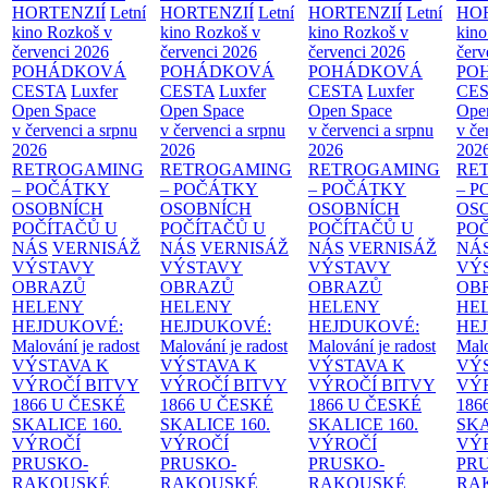
HORTENZIÍ
Letní
HORTENZIÍ
Letní
HORTENZIÍ
Letní
HOR
kino Rozkoš v
kino Rozkoš v
kino Rozkoš v
kino
červenci 2026
červenci 2026
červenci 2026
červ
POHÁDKOVÁ
POHÁDKOVÁ
POHÁDKOVÁ
PO
CESTA
Luxfer
CESTA
Luxfer
CESTA
Luxfer
CE
Open Space
Open Space
Open Space
Ope
v červenci a srpnu
v červenci a srpnu
v červenci a srpnu
v če
2026
2026
2026
202
RETROGAMING
RETROGAMING
RETROGAMING
RE
– POČÁTKY
– POČÁTKY
– POČÁTKY
– 
OSOBNÍCH
OSOBNÍCH
OSOBNÍCH
OS
POČÍTAČŮ U
POČÍTAČŮ U
POČÍTAČŮ U
PO
NÁS
VERNISÁŽ
NÁS
VERNISÁŽ
NÁS
VERNISÁŽ
NÁ
VÝSTAVY
VÝSTAVY
VÝSTAVY
VÝ
OBRAZŮ
OBRAZŮ
OBRAZŮ
OB
HELENY
HELENY
HELENY
HE
HEJDUKOVÉ:
HEJDUKOVÉ:
HEJDUKOVÉ:
HE
Malování je radost
Malování je radost
Malování je radost
Malo
VÝSTAVA K
VÝSTAVA K
VÝSTAVA K
VÝ
VÝROČÍ BITVY
VÝROČÍ BITVY
VÝROČÍ BITVY
VÝ
1866 U ČESKÉ
1866 U ČESKÉ
1866 U ČESKÉ
186
SKALICE
160.
SKALICE
160.
SKALICE
160.
SK
VÝROČÍ
VÝROČÍ
VÝROČÍ
VÝ
PRUSKO-
PRUSKO-
PRUSKO-
PR
RAKOUSKÉ
RAKOUSKÉ
RAKOUSKÉ
RA