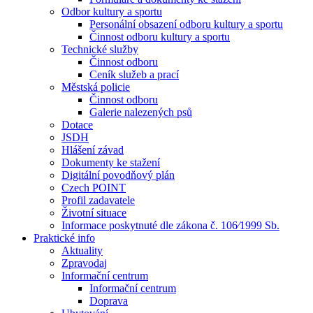
Odbor kultury a sportu
Personální obsazení odboru kultury a sportu
Činnost odboru kultury a sportu
Technické služby
Činnost odboru
Ceník služeb a prací
Městská policie
Činnost odboru
Galerie nalezených psů
Dotace
JSDH
Hlášení závad
Dokumenty ke stažení
Digitální povodňový plán
Czech POINT
Profil zadavatele
Životní situace
Informace poskytnuté dle zákona č. 106⁄1999 Sb.
Praktické info
Aktuality
Zpravodaj
Informační centrum
Informační centrum
Doprava