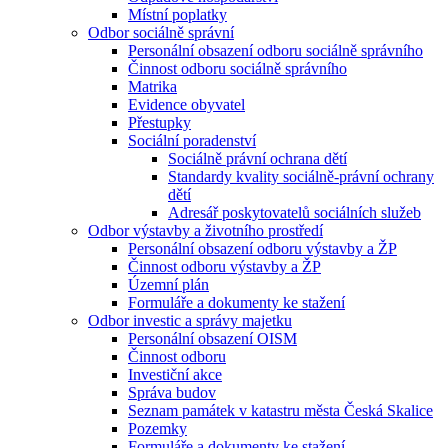
Místní poplatky
Odbor sociálně správní
Personální obsazení odboru sociálně správního
Činnost odboru sociálně správního
Matrika
Evidence obyvatel
Přestupky
Sociální poradenství
Sociálně právní ochrana dětí
Standardy kvality sociálně-právní ochrany
dětí
Adresář poskytovatelů sociálních služeb
Odbor výstavby a životního prostředí
Personální obsazení odboru výstavby a ŽP
Činnost odboru výstavby a ŽP
Územní plán
Formuláře a dokumenty ke stažení
Odbor investic a správy majetku
Personální obsazení OISM
Činnost odboru
Investiční akce
Správa budov
Seznam památek v katastru města Česká Skalice
Pozemky
Formuláře a dokumenty ke stažení