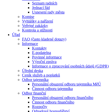
Seznam radních
Jednací řád
Usnesení rady města
Komise
Vyhlášky a nařízení
Veřejné zakázky
Kontrola a stížnosti
Úřad
FAQ (často kladené dotazy)
Informace
Kontakty
E-podatelna
Povinné informace
Výroční zpráva
Informace o zpracování osobních údajů (GDPR)
Úřední deska
Ceník služeb a poplatků
Odbor tajemníka
Personální obsazení odboru tajemníka MěÚ
Činnost odboru tajemníka
Odbor finanční
Personální obsazení odboru finančního
Činnost odboru finančního
Rozpočty
Odpadové hospodářství