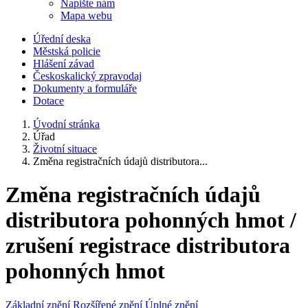
Napište nám
Mapa webu
Úřední deska
Městská policie
Hlášení závad
Českoskalický zpravodaj
Dokumenty a formuláře
Dotace
Úvodní stránka
Úřad
Životní situace
Změna registračních údajů distributora...
Změna registračních údajů
distributora pohonných hmot /
zrušení registrace distributora
pohonných hmot
Základní znění
Rozšířené znění
Úplné znění