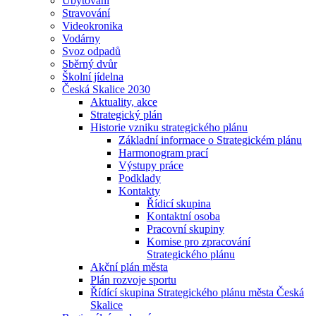
Ubytování
Stravování
Videokronika
Vodárny
Svoz odpadů
Sběrný dvůr
Školní jídelna
Česká Skalice 2030
Aktuality, akce
Strategický plán
Historie vzniku strategického plánu
Základní informace o Strategickém plánu
Harmonogram prací
Výstupy práce
Podklady
Kontakty
Řídicí skupina
Kontaktní osoba
Pracovní skupiny
Komise pro zpracování
Strategického plánu
Akční plán města
Plán rozvoje sportu
Řídící skupina Strategického plánu města Česká
Skalice