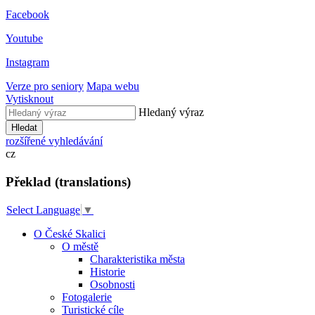
Facebook
Youtube
Instagram
Verze pro seniory
Mapa webu
Vytisknout
Hledaný výraz
Hledat
rozšířené vyhledávání
cz
Překlad (translations)
Select Language
▼
O České Skalici
O městě
Charakteristika města
Historie
Osobnosti
Fotogalerie
Turistické cíle