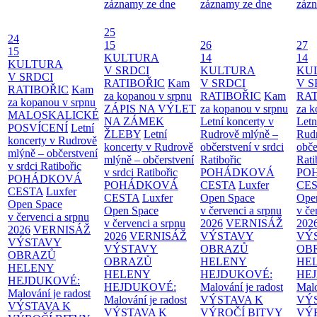
záznamy ze dne
záznamy ze dne
zázn
25
24
15
26
27
15
KULTURA
14
14
KULTURA
V SRDCI
KULTURA
KU
V SRDCI
RATIBOŘIC
Kam
V SRDCI
V S
RATIBOŘIC
Kam
za kopanou v srpnu
RATIBOŘIC
Kam
RAT
za kopanou v srpnu
ZÁPIS NA VÝLET
za kopanou v srpnu
za k
MALOSKALICKÉ
NA ZÁMEK
Letní koncerty v
Letn
POSVÍCENÍ
Letní
ŽLEBY
Letní
Rudrově mlýně –
Rud
koncerty v Rudrově
koncerty v Rudrově
občerstvení v srdci
obče
mlýně – občerstvení
mlýně – občerstvení
Ratibořic
Rati
v srdci Ratibořic
v srdci Ratibořic
POHÁDKOVÁ
PO
POHÁDKOVÁ
POHÁDKOVÁ
CESTA
Luxfer
CE
CESTA
Luxfer
CESTA
Luxfer
Open Space
Ope
Open Space
Open Space
v červenci a srpnu
v če
v červenci a srpnu
v červenci a srpnu
2026
VERNISÁŽ
202
2026
VERNISÁŽ
2026
VERNISÁŽ
VÝSTAVY
VÝ
VÝSTAVY
VÝSTAVY
OBRAZŮ
OB
OBRAZŮ
OBRAZŮ
HELENY
HE
HELENY
HELENY
HEJDUKOVÉ:
HE
HEJDUKOVÉ:
HEJDUKOVÉ:
Malování je radost
Malo
Malování je radost
Malování je radost
VÝSTAVA K
VÝ
VÝSTAVA K
VÝSTAVA K
VÝROČÍ BITVY
VÝ