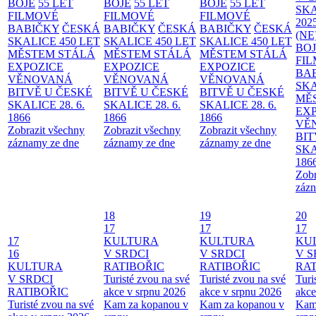
BOJE
55 LET
BOJE
55 LET
BOJE
55 LET
SKA
FILMOVÉ
FILMOVÉ
FILMOVÉ
202
BABIČKY
ČESKÁ
BABIČKY
ČESKÁ
BABIČKY
ČESKÁ
(NE
SKALICE 450 LET
SKALICE 450 LET
SKALICE 450 LET
BO
MĚSTEM
STÁLÁ
MĚSTEM
STÁLÁ
MĚSTEM
STÁLÁ
FI
EXPOZICE
EXPOZICE
EXPOZICE
BA
VĚNOVANÁ
VĚNOVANÁ
VĚNOVANÁ
SKA
BITVĚ U ČESKÉ
BITVĚ U ČESKÉ
BITVĚ U ČESKÉ
MĚ
SKALICE 28. 6.
SKALICE 28. 6.
SKALICE 28. 6.
EX
1866
1866
1866
VĚ
Zobrazit všechny
Zobrazit všechny
Zobrazit všechny
BIT
záznamy ze dne
záznamy ze dne
záznamy ze dne
SKA
186
Zobr
zázn
18
19
20
17
17
17
17
KULTURA
KULTURA
KU
16
V SRDCI
V SRDCI
V S
KULTURA
RATIBOŘIC
RATIBOŘIC
RAT
V SRDCI
Turisté zvou na své
Turisté zvou na své
Turi
RATIBOŘIC
akce v srpnu 2026
akce v srpnu 2026
akce
Turisté zvou na své
Kam za kopanou v
Kam za kopanou v
Kam