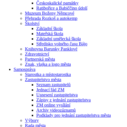
Českoskalické památky
Ratibořice a Babiččino údolí
Muzeum Boženy Němcové
Přehrada Rozkoš a autokemp
Školství
Základní škola
Mateřská škola
Základní umělecká škola
Středisko volného času Bájo
Knihovna Barunky Panklové
Zdravotnictví
Partnerská města
Znak, vlajka a logo města
Samospráva
Starostka a místostarostka
Zastupitelstvo města
Seznam zastupitelů
Jednací řád ZM
Usnesení zastupitelstva
Zápisy z jednání zastupitelstva
ZM online vysílání
Archiv videozáznamů
Podklady pro jednání zastupitelstva města
Výbory
Rada města