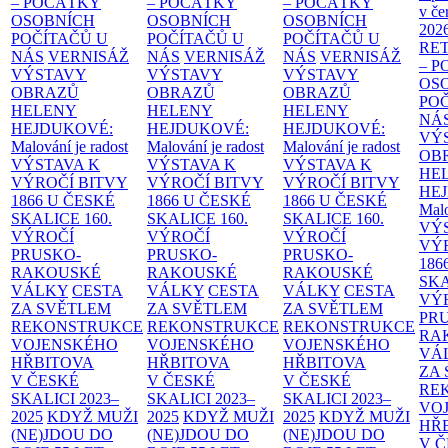
– POČÁTKY
– POČÁTKY
– POČÁTKY
v če
OSOBNÍCH
OSOBNÍCH
OSOBNÍCH
202
POČÍTAČŮ U
POČÍTAČŮ U
POČÍTAČŮ U
RE
NÁS
VERNISÁŽ
NÁS
VERNISÁŽ
NÁS
VERNISÁŽ
– 
VÝSTAVY
VÝSTAVY
VÝSTAVY
OS
OBRAZŮ
OBRAZŮ
OBRAZŮ
PO
HELENY
HELENY
HELENY
NÁ
HEJDUKOVÉ:
HEJDUKOVÉ:
HEJDUKOVÉ:
VÝ
Malování je radost
Malování je radost
Malování je radost
OB
VÝSTAVA K
VÝSTAVA K
VÝSTAVA K
HE
VÝROČÍ BITVY
VÝROČÍ BITVY
VÝROČÍ BITVY
HE
1866 U ČESKÉ
1866 U ČESKÉ
1866 U ČESKÉ
Malo
SKALICE
160.
SKALICE
160.
SKALICE
160.
VÝ
VÝROČÍ
VÝROČÍ
VÝROČÍ
VÝ
PRUSKO-
PRUSKO-
PRUSKO-
186
RAKOUSKÉ
RAKOUSKÉ
RAKOUSKÉ
SK
VÁLKY
CESTA
VÁLKY
CESTA
VÁLKY
CESTA
VÝ
ZA SVĚTLEM
ZA SVĚTLEM
ZA SVĚTLEM
PR
REKONSTRUKCE
REKONSTRUKCE
REKONSTRUKCE
RA
VOJENSKÉHO
VOJENSKÉHO
VOJENSKÉHO
VÁ
HŘBITOVA
HŘBITOVA
HŘBITOVA
ZA
V ČESKÉ
V ČESKÉ
V ČESKÉ
RE
SKALICI 2023–
SKALICI 2023–
SKALICI 2023–
VO
2025
KDYŽ MUŽI
2025
KDYŽ MUŽI
2025
KDYŽ MUŽI
HŘ
(NE)JDOU DO
(NE)JDOU DO
(NE)JDOU DO
V 