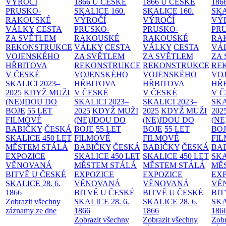
VÝROČÍ
1866 U ČESKÉ
1866 U ČESKÉ
186
PRUSKO-
SKALICE
160.
SKALICE
160.
SK
RAKOUSKÉ
VÝROČÍ
VÝROČÍ
VÝ
VÁLKY
CESTA
PRUSKO-
PRUSKO-
PR
ZA SVĚTLEM
RAKOUSKÉ
RAKOUSKÉ
RA
REKONSTRUKCE
VÁLKY
CESTA
VÁLKY
CESTA
VÁ
VOJENSKÉHO
ZA SVĚTLEM
ZA SVĚTLEM
ZA
HŘBITOVA
REKONSTRUKCE
REKONSTRUKCE
RE
V ČESKÉ
VOJENSKÉHO
VOJENSKÉHO
VO
SKALICI 2023–
HŘBITOVA
HŘBITOVA
HŘ
2025
KDYŽ MUŽI
V ČESKÉ
V ČESKÉ
V 
(NE)JDOU DO
SKALICI 2023–
SKALICI 2023–
SKA
BOJE
55 LET
2025
KDYŽ MUŽI
2025
KDYŽ MUŽI
202
FILMOVÉ
(NE)JDOU DO
(NE)JDOU DO
(NE
BABIČKY
ČESKÁ
BOJE
55 LET
BOJE
55 LET
BO
SKALICE 450 LET
FILMOVÉ
FILMOVÉ
FI
MĚSTEM
STÁLÁ
BABIČKY
ČESKÁ
BABIČKY
ČESKÁ
BA
EXPOZICE
SKALICE 450 LET
SKALICE 450 LET
SKA
VĚNOVANÁ
MĚSTEM
STÁLÁ
MĚSTEM
STÁLÁ
MĚ
BITVĚ U ČESKÉ
EXPOZICE
EXPOZICE
EX
SKALICE 28. 6.
VĚNOVANÁ
VĚNOVANÁ
VĚ
1866
BITVĚ U ČESKÉ
BITVĚ U ČESKÉ
BIT
Zobrazit všechny
SKALICE 28. 6.
SKALICE 28. 6.
SKA
záznamy ze dne
1866
1866
186
Zobrazit všechny
Zobrazit všechny
Zobr