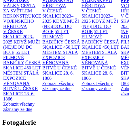
RAKOUSKÉ
VOJENSKÉHO
VOJENSKÉHO
RE
VÁLKY
CESTA
HŘBITOVA
HŘBITOVA
VO
ZA SVĚTLEM
V ČESKÉ
V ČESKÉ
HŘ
REKONSTRUKCE
SKALICI 2023–
SKALICI 2023–
V 
VOJENSKÉHO
2025
KDYŽ MUŽI
2025
KDYŽ MUŽI
SKA
HŘBITOVA
(NE)JDOU DO
(NE)JDOU DO
202
V ČESKÉ
BOJE
55 LET
BOJE
55 LET
(NE
SKALICI 2023–
FILMOVÉ
FILMOVÉ
BO
2025
KDYŽ MUŽI
BABIČKY
ČESKÁ
BABIČKY
ČESKÁ
FI
(NE)JDOU DO
SKALICE 450 LET
SKALICE 450 LET
BA
BOJE
55 LET
MĚSTEM
STÁLÁ
MĚSTEM
STÁLÁ
SKA
FILMOVÉ
EXPOZICE
EXPOZICE
MĚ
BABIČKY
ČESKÁ
VĚNOVANÁ
VĚNOVANÁ
EX
SKALICE 450 LET
BITVĚ U ČESKÉ
BITVĚ U ČESKÉ
VĚ
MĚSTEM
STÁLÁ
SKALICE 28. 6.
SKALICE 28. 6.
BIT
EXPOZICE
1866
1866
SKA
VĚNOVANÁ
Zobrazit všechny
Zobrazit všechny
186
BITVĚ U ČESKÉ
záznamy ze dne
záznamy ze dne
Zobr
SKALICE 28. 6.
zázn
1866
Zobrazit všechny
záznamy ze dne
Fotogalerie