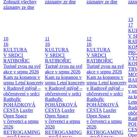
Zobrazit všechny
záznamy ze dne
záznamy ze dne
zázn
záznamy ze dne
13
17
KU
V S
10
11
12
RAT
16
16
16
KO
KULTURA
KULTURA
KULTURA
PR
V SRDCI
V SRDCI
V SRDCI
VÝ
RATIBOŘIC
RATIBOŘIC
RATIBOŘIC
KO
Turisté zvou na své
Turisté zvou na své
Turisté zvou na své
TR
akce v srpnu 2026
akce v srpnu 2026
akce v srpnu 2026
MO
Kam za kopanou v
Kam za kopanou v
Kam za kopanou v
BA
srpnu
Letní koncerty
srpnu
Letní koncerty
srpnu
Letní koncerty
zvou
v Rudrově mlýně –
v Rudrově mlýně –
v Rudrově mlýně –
v sr
občerstvení v srdci
občerstvení v srdci
občerstvení v srdci
za k
Ratibořic
Ratibořic
Ratibořic
Letn
POHÁDKOVÁ
POHÁDKOVÁ
POHÁDKOVÁ
Rud
CESTA
Luxfer
CESTA
Luxfer
CESTA
Luxfer
obče
Open Space
Open Space
Open Space
Rati
v červenci a srpnu
v červenci a srpnu
v červenci a srpnu
PO
2026
2026
2026
CE
RETROGAMING
RETROGAMING
RETROGAMING
Ope