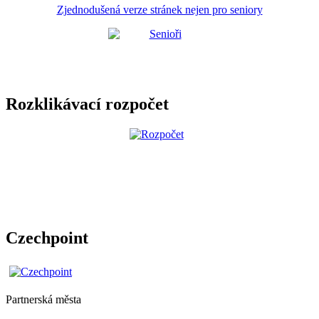
Zjednodušená verze stránek nejen pro seniory
Rozklikávací rozpočet
Czechpoint
Partnerská města