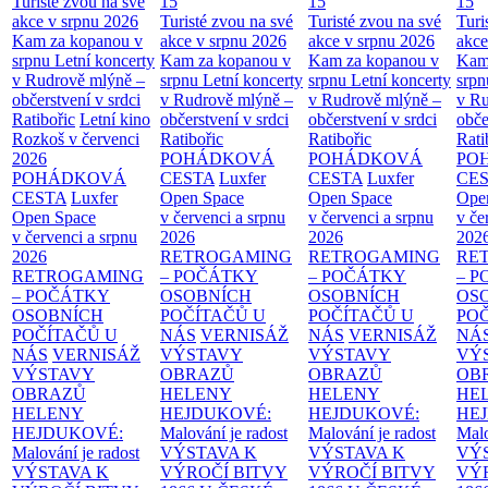
Turisté zvou na své
15
15
15
akce v srpnu 2026
Turisté zvou na své
Turisté zvou na své
Turi
Kam za kopanou v
akce v srpnu 2026
akce v srpnu 2026
akce
srpnu
Letní koncerty
Kam za kopanou v
Kam za kopanou v
Kam
v Rudrově mlýně –
srpnu
Letní koncerty
srpnu
Letní koncerty
srp
občerstvení v srdci
v Rudrově mlýně –
v Rudrově mlýně –
v Ru
Ratibořic
Letní kino
občerstvení v srdci
občerstvení v srdci
obče
Rozkoš v červenci
Ratibořic
Ratibořic
Rati
2026
POHÁDKOVÁ
POHÁDKOVÁ
PO
POHÁDKOVÁ
CESTA
Luxfer
CESTA
Luxfer
CE
CESTA
Luxfer
Open Space
Open Space
Ope
Open Space
v červenci a srpnu
v červenci a srpnu
v če
v červenci a srpnu
2026
2026
202
2026
RETROGAMING
RETROGAMING
RE
RETROGAMING
– POČÁTKY
– POČÁTKY
– 
– POČÁTKY
OSOBNÍCH
OSOBNÍCH
OS
OSOBNÍCH
POČÍTAČŮ U
POČÍTAČŮ U
PO
POČÍTAČŮ U
NÁS
VERNISÁŽ
NÁS
VERNISÁŽ
NÁ
NÁS
VERNISÁŽ
VÝSTAVY
VÝSTAVY
VÝ
VÝSTAVY
OBRAZŮ
OBRAZŮ
OB
OBRAZŮ
HELENY
HELENY
HE
HELENY
HEJDUKOVÉ:
HEJDUKOVÉ:
HE
HEJDUKOVÉ:
Malování je radost
Malování je radost
Malo
Malování je radost
VÝSTAVA K
VÝSTAVA K
VÝ
VÝSTAVA K
VÝROČÍ BITVY
VÝROČÍ BITVY
VÝ