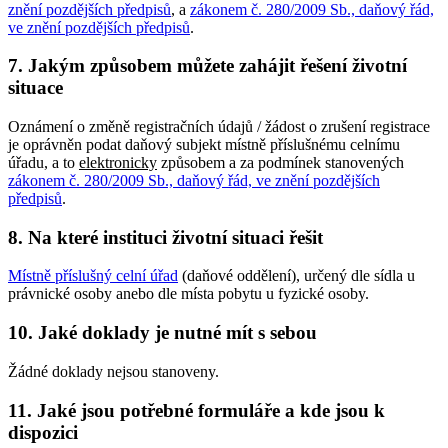
znění pozdějších předpisů
, a
zákonem č. 280/2009 Sb., daňový řád,
ve znění pozdějších předpisů
.
7. Jakým způsobem můžete zahájit řešení životní
situace
Oznámení o změně registračních údajů / žádost o zrušení registrace
je oprávněn podat daňový subjekt místně příslušnému celnímu
úřadu, a to
elektronicky
způsobem a za podmínek stanovených
zákonem č. 280/2009 Sb., daňový řád, ve znění pozdějších
předpisů
.
8. Na které instituci životní situaci řešit
Místně příslušný celní úřad
(daňové oddělení), určený dle sídla u
právnické osoby anebo dle místa pobytu u fyzické osoby.
10. Jaké doklady je nutné mít s sebou
Žádné doklady nejsou stanoveny.
11. Jaké jsou potřebné formuláře a kde jsou k
dispozici