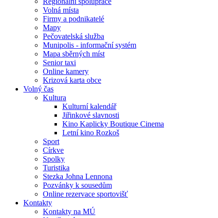
Regionální spolupráce
Volná místa
Firmy a podnikatelé
Mapy
Pečovatelská služba
Munipolis - informační systém
Mapa sběrných míst
Senior taxi
Online kamery
Krizová karta obce
Volný čas
Kultura
Kulturní kalendář
Jiřinkové slavnosti
Kino Kaplicky Boutique Cinema
Letní kino Rozkoš
Sport
Církve
Spolky
Turistika
Stezka Johna Lennona
Pozvánky k sousedům
Online rezervace sportovišť
Kontakty
Kontakty na MÚ