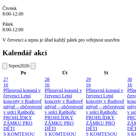
Čtvrtek
8:00-12.00
Pátek
8:00-12:00
V červenci a srpnu je úřad každý pátek pro veřejnost uzavřen
Kalendář akcí
Srpen
2026
Po
Út
St
27
28
29
30
16
16
16
16
Přípravná kopaná v
Přípravná kopaná v
Přípravná kopaná v
Příp
červenci
Letní
červenci
Letní
červenci
Letní
červ
koncerty v Rudrově
koncerty v Rudrově
koncerty v Rudrově
konc
mlýně – občerstvení
mlýně – občerstvení
mlýně – občerstvení
mlýn
v srdci Ratibořic
v srdci Ratibořic
v srdci Ratibořic
v sr
PROHLÍDKY
PROHLÍDKY
PROHLÍDKY
PR
ZÁMKU PRO
ZÁMKU PRO
ZÁMKU PRO
ZÁ
DĚTI
DĚTI
DĚTI
DĚT
S KOMTESOU
S KOMTESOU
S KOMTESOU
S 