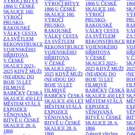
VÝROČÍ BITVY
VÝROČÍ BITVY
1866 U ČESKÉ
186
1866 U ČESKÉ
1866 U ČESKÉ
SKALICE
160.
SK
SKALICE
160.
SKALICE
160.
VÝROČÍ
VÝ
VÝROČÍ
VÝROČÍ
PRUSKO-
PR
PRUSKO-
PRUSKO-
RAKOUSKÉ
RA
RAKOUSKÉ
RAKOUSKÉ
VÁLKY
CESTA
VÁ
VÁLKY
CESTA
VÁLKY
CESTA
ZA SVĚTLEM
ZA
ZA SVĚTLEM
ZA SVĚTLEM
REKONSTRUKCE
RE
REKONSTRUKCE
REKONSTRUKCE
VOJENSKÉHO
VO
VOJENSKÉHO
VOJENSKÉHO
HŘBITOVA
HŘ
HŘBITOVA
HŘBITOVA
V ČESKÉ
V 
V ČESKÉ
V ČESKÉ
SKALICI 2023–
SKA
SKALICI 2023–
SKALICI 2023–
2025
KDYŽ MUŽI
202
2025
KDYŽ MUŽI
2025
KDYŽ MUŽI
(NE)JDOU DO
(NE
(NE)JDOU DO
(NE)JDOU DO
BOJE
55 LET
BO
BOJE
55 LET
BOJE
55 LET
FILMOVÉ
FI
FILMOVÉ
FILMOVÉ
BABIČKY
ČESKÁ
BA
BABIČKY
ČESKÁ
BABIČKY
ČESKÁ
SKALICE 450 LET
SKA
SKALICE 450 LET
SKALICE 450 LET
MĚSTEM
STÁLÁ
MĚ
MĚSTEM
STÁLÁ
MĚSTEM
STÁLÁ
EXPOZICE
EX
EXPOZICE
EXPOZICE
VĚNOVANÁ
VĚ
VĚNOVANÁ
VĚNOVANÁ
BITVĚ U ČESKÉ
BIT
BITVĚ U ČESKÉ
BITVĚ U ČESKÉ
SKALICE 28. 6.
SKA
SKALICE 28. 6.
SKALICE 28. 6.
1866
186
1866
1866
Zobrazit všechny
Zobr