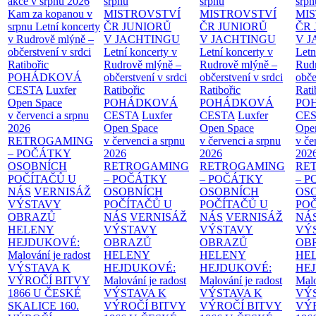
akce v srpnu 2026
srpnu
srpnu
srpn
Kam za kopanou v
MISTROVSTVÍ
MISTROVSTVÍ
MI
srpnu
Letní koncerty
ČR JUNIORŮ
ČR JUNIORŮ
ČR 
v Rudrově mlýně –
V JACHTINGU
V JACHTINGU
V 
občerstvení v srdci
Letní koncerty v
Letní koncerty v
Letn
Ratibořic
Rudrově mlýně –
Rudrově mlýně –
Rud
POHÁDKOVÁ
občerstvení v srdci
občerstvení v srdci
obče
CESTA
Luxfer
Ratibořic
Ratibořic
Rati
Open Space
POHÁDKOVÁ
POHÁDKOVÁ
PO
v červenci a srpnu
CESTA
Luxfer
CESTA
Luxfer
CE
2026
Open Space
Open Space
Ope
RETROGAMING
v červenci a srpnu
v červenci a srpnu
v če
– POČÁTKY
2026
2026
202
OSOBNÍCH
RETROGAMING
RETROGAMING
RE
POČÍTAČŮ U
– POČÁTKY
– POČÁTKY
– 
NÁS
VERNISÁŽ
OSOBNÍCH
OSOBNÍCH
OS
VÝSTAVY
POČÍTAČŮ U
POČÍTAČŮ U
PO
OBRAZŮ
NÁS
VERNISÁŽ
NÁS
VERNISÁŽ
NÁ
HELENY
VÝSTAVY
VÝSTAVY
VÝ
HEJDUKOVÉ:
OBRAZŮ
OBRAZŮ
OB
Malování je radost
HELENY
HELENY
HE
VÝSTAVA K
HEJDUKOVÉ:
HEJDUKOVÉ:
HE
VÝROČÍ BITVY
Malování je radost
Malování je radost
Malo
1866 U ČESKÉ
VÝSTAVA K
VÝSTAVA K
VÝ
SKALICE
160.
VÝROČÍ BITVY
VÝROČÍ BITVY
VÝ