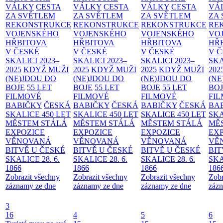
VÁLKY
CESTA
VÁLKY
CESTA
VÁLKY
CESTA
VÁ
ZA SVĚTLEM
ZA SVĚTLEM
ZA SVĚTLEM
ZA
REKONSTRUKCE
REKONSTRUKCE
REKONSTRUKCE
RE
VOJENSKÉHO
VOJENSKÉHO
VOJENSKÉHO
VO
HŘBITOVA
HŘBITOVA
HŘBITOVA
HŘ
V ČESKÉ
V ČESKÉ
V ČESKÉ
V 
SKALICI 2023–
SKALICI 2023–
SKALICI 2023–
SKA
2025
KDYŽ MUŽI
2025
KDYŽ MUŽI
2025
KDYŽ MUŽI
202
(NE)JDOU DO
(NE)JDOU DO
(NE)JDOU DO
(NE
BOJE
55 LET
BOJE
55 LET
BOJE
55 LET
BO
FILMOVÉ
FILMOVÉ
FILMOVÉ
FI
BABIČKY
ČESKÁ
BABIČKY
ČESKÁ
BABIČKY
ČESKÁ
BA
SKALICE 450 LET
SKALICE 450 LET
SKALICE 450 LET
SKA
MĚSTEM
STÁLÁ
MĚSTEM
STÁLÁ
MĚSTEM
STÁLÁ
MĚ
EXPOZICE
EXPOZICE
EXPOZICE
EX
VĚNOVANÁ
VĚNOVANÁ
VĚNOVANÁ
VĚ
BITVĚ U ČESKÉ
BITVĚ U ČESKÉ
BITVĚ U ČESKÉ
BIT
SKALICE 28. 6.
SKALICE 28. 6.
SKALICE 28. 6.
SKA
1866
1866
1866
186
Zobrazit všechny
Zobrazit všechny
Zobrazit všechny
Zobr
záznamy ze dne
záznamy ze dne
záznamy ze dne
zázn
3
16
4
5
6