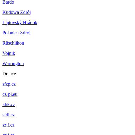
Bardo
Kudowa Zdrój
Liptovský Hrádok
Polanica Zdrój
Rüschlikon
Vojnik
Warrington
Dotace
sfzp.cz
cz-pl.eu
khk.cz
sfdi.cz
szif.cz