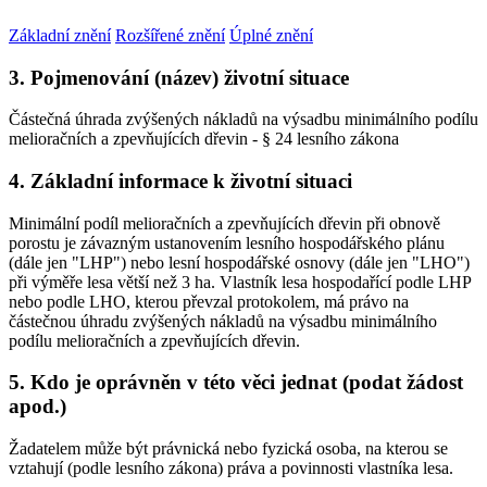
Základní znění
Rozšířené znění
Úplné znění
3. Pojmenování (název) životní situace
Částečná úhrada zvýšených nákladů na výsadbu minimálního podílu
melioračních a zpevňujících dřevin - § 24 lesního zákona
4. Základní informace k životní situaci
Minimální podíl melioračních a zpevňujících dřevin při obnově
porostu je závazným ustanovením lesního hospodářského plánu
(dále jen "LHP") nebo lesní hospodářské osnovy (dále jen "LHO")
při výměře lesa větší než 3 ha. Vlastník lesa hospodařící podle LHP
nebo podle LHO, kterou převzal protokolem, má právo na
částečnou úhradu zvýšených nákladů na výsadbu minimálního
podílu melioračních a zpevňujících dřevin.
5. Kdo je oprávněn v této věci jednat (podat žádost
apod.)
Žadatelem může být právnická nebo fyzická osoba, na kterou se
vztahují (podle lesního zákona) práva a povinnosti vlastníka lesa.