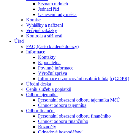
Seznam radních
Jednací řád
Usnesení rady města
Komise
Vyhlášky a nařízení
Veřejné zakázky
Kontrola a stížnosti
Úřad
FAQ (často kladené dotazy)
Informace
Kontakty
E-podatelna
Povinné informace
Výroční zpráva
Informace o zpracování osobních údajů (GDPR)
Úřední deska
Ceník služeb a poplatků
Odbor tajemníka
Personální obsazení odboru tajemníka MěÚ
Činnost odboru tajemníka
Odbor finanční
Personální obsazení odboru finančního
Činnost odboru finančního
Rozpočty
Odpadové hospodářství