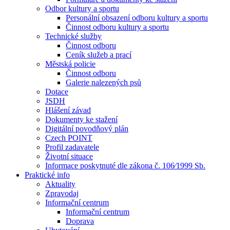
Odbor kultury a sportu
Personální obsazení odboru kultury a sportu
Činnost odboru kultury a sportu
Technické služby
Činnost odboru
Ceník služeb a prací
Městská policie
Činnost odboru
Galerie nalezených psů
Dotace
JSDH
Hlášení závad
Dokumenty ke stažení
Digitální povodňový plán
Czech POINT
Profil zadavatele
Životní situace
Informace poskytnuté dle zákona č. 106⁄1999 Sb.
Praktické info
Aktuality
Zpravodaj
Informační centrum
Informační centrum
Doprava