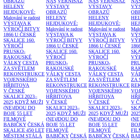
OBRAZŮ
NÁS
VERNISÁŽ
NÁS
VERNISÁŽ
NÁ
HELENY
VÝSTAVY
VÝSTAVY
VÝ
HEJDUKOVÉ:
OBRAZŮ
OBRAZŮ
OB
Malování je radost
HELENY
HELENY
HE
VÝSTAVA K
HEJDUKOVÉ:
HEJDUKOVÉ:
HE
VÝROČÍ BITVY
Malování je radost
Malování je radost
Malo
1866 U ČESKÉ
VÝSTAVA K
VÝSTAVA K
VÝ
SKALICE
160.
VÝROČÍ BITVY
VÝROČÍ BITVY
VÝ
VÝROČÍ
1866 U ČESKÉ
1866 U ČESKÉ
186
PRUSKO-
SKALICE
160.
SKALICE
160.
SK
RAKOUSKÉ
VÝROČÍ
VÝROČÍ
VÝ
VÁLKY
CESTA
PRUSKO-
PRUSKO-
PR
ZA SVĚTLEM
RAKOUSKÉ
RAKOUSKÉ
RA
REKONSTRUKCE
VÁLKY
CESTA
VÁLKY
CESTA
VÁ
VOJENSKÉHO
ZA SVĚTLEM
ZA SVĚTLEM
ZA
HŘBITOVA
REKONSTRUKCE
REKONSTRUKCE
RE
V ČESKÉ
VOJENSKÉHO
VOJENSKÉHO
VO
SKALICI 2023–
HŘBITOVA
HŘBITOVA
HŘ
2025
KDYŽ MUŽI
V ČESKÉ
V ČESKÉ
V 
(NE)JDOU DO
SKALICI 2023–
SKALICI 2023–
SKA
BOJE
55 LET
2025
KDYŽ MUŽI
2025
KDYŽ MUŽI
202
FILMOVÉ
(NE)JDOU DO
(NE)JDOU DO
(NE
BABIČKY
ČESKÁ
BOJE
55 LET
BOJE
55 LET
BO
SKALICE 450 LET
FILMOVÉ
FILMOVÉ
FI
MĚSTEM
STÁLÁ
BABIČKY
ČESKÁ
BABIČKY
ČESKÁ
BA