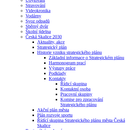
Ubytování
Stravování
Videokronika
Vodárny
Svoz odpadů
Sběrný dvůr
Školní jídelna
Česká Skalice 2030
Aktuality, akce
Strategický plán
Historie vzniku strategického plánu
Základní informace o Strategickém plánu
Harmonogram prací
Výstupy práce
Podklady
Kontakty
Řídicí skupina
Kontaktní osoba
Pracovní skupiny
Komise pro zpracování
Strategického plánu
Akční plán města
Plán rozvoje sportu
Řídící skupina Strategického plánu města Česká
Skalice