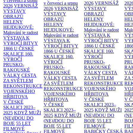
v červenci a srpnu
v červenci a srpnu
2026
VERNISÁŽ
202
2026
VERNISÁŽ
2026
VERNISÁŽ
VÝSTAVY
VÝ
VÝSTAVY
VÝSTAVY
OBRAZŮ
OB
OBRAZŮ
OBRAZŮ
HELENY
HE
HELENY
HELENY
HEJDUKOVÉ:
HE
HEJDUKOVÉ:
HEJDUKOVÉ:
Malování je radost
Malo
Malování je radost
Malování je radost
VÝSTAVA K
VÝ
VÝSTAVA K
VÝSTAVA K
VÝROČÍ BITVY
VÝ
VÝROČÍ BITVY
VÝROČÍ BITVY
1866 U ČESKÉ
186
1866 U ČESKÉ
1866 U ČESKÉ
SKALICE
160.
SK
SKALICE
160.
SKALICE
160.
VÝROČÍ
VÝ
VÝROČÍ
VÝROČÍ
PRUSKO-
PR
PRUSKO-
PRUSKO-
RAKOUSKÉ
RA
RAKOUSKÉ
RAKOUSKÉ
VÁLKY
CESTA
VÁ
VÁLKY
CESTA
VÁLKY
CESTA
ZA SVĚTLEM
ZA
ZA SVĚTLEM
ZA SVĚTLEM
REKONSTRUKCE
RE
REKONSTRUKCE
REKONSTRUKCE
VOJENSKÉHO
VO
VOJENSKÉHO
VOJENSKÉHO
HŘBITOVA
HŘ
HŘBITOVA
HŘBITOVA
V ČESKÉ
V 
V ČESKÉ
V ČESKÉ
SKALICI 2023–
SKA
SKALICI 2023–
SKALICI 2023–
2025
KDYŽ MUŽI
202
2025
KDYŽ MUŽI
2025
KDYŽ MUŽI
(NE)JDOU DO
(NE
(NE)JDOU DO
(NE)JDOU DO
BOJE
55 LET
BO
BOJE
55 LET
BOJE
55 LET
FILMOVÉ
FI
FILMOVÉ
FILMOVÉ
BABIČKY
ČESKÁ
BA