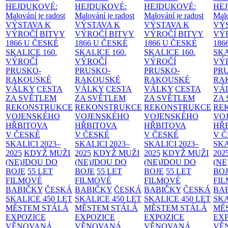
HEJDUKOVÉ:
HEJDUKOVÉ:
HEJDUKOVÉ:
HE
Malování je radost
Malování je radost
Malování je radost
Malo
VÝSTAVA K
VÝSTAVA K
VÝSTAVA K
VÝ
VÝROČÍ BITVY
VÝROČÍ BITVY
VÝROČÍ BITVY
VÝ
1866 U ČESKÉ
1866 U ČESKÉ
1866 U ČESKÉ
186
SKALICE
160.
SKALICE
160.
SKALICE
160.
SK
VÝROČÍ
VÝROČÍ
VÝROČÍ
VÝ
PRUSKO-
PRUSKO-
PRUSKO-
PR
RAKOUSKÉ
RAKOUSKÉ
RAKOUSKÉ
RA
VÁLKY
CESTA
VÁLKY
CESTA
VÁLKY
CESTA
VÁ
ZA SVĚTLEM
ZA SVĚTLEM
ZA SVĚTLEM
ZA
REKONSTRUKCE
REKONSTRUKCE
REKONSTRUKCE
RE
VOJENSKÉHO
VOJENSKÉHO
VOJENSKÉHO
VO
HŘBITOVA
HŘBITOVA
HŘBITOVA
HŘ
V ČESKÉ
V ČESKÉ
V ČESKÉ
V 
SKALICI 2023–
SKALICI 2023–
SKALICI 2023–
SKA
2025
KDYŽ MUŽI
2025
KDYŽ MUŽI
2025
KDYŽ MUŽI
202
(NE)JDOU DO
(NE)JDOU DO
(NE)JDOU DO
(NE
BOJE
55 LET
BOJE
55 LET
BOJE
55 LET
BO
FILMOVÉ
FILMOVÉ
FILMOVÉ
FI
BABIČKY
ČESKÁ
BABIČKY
ČESKÁ
BABIČKY
ČESKÁ
BA
SKALICE 450 LET
SKALICE 450 LET
SKALICE 450 LET
SKA
MĚSTEM
STÁLÁ
MĚSTEM
STÁLÁ
MĚSTEM
STÁLÁ
MĚ
EXPOZICE
EXPOZICE
EXPOZICE
EX
VĚNOVANÁ
VĚNOVANÁ
VĚNOVANÁ
VĚ