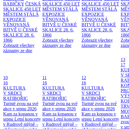
BABIČKY
ČESKÁ
SKALICE 450 LET
SKALICE 450 LET
SKA
SKALICE 450 LET
MĚSTEM
STÁLÁ
MĚSTEM
STÁLÁ
MĚ
MĚSTEM
STÁLÁ
EXPOZICE
EXPOZICE
EX
EXPOZICE
VĚNOVANÁ
VĚNOVANÁ
VĚ
VĚNOVANÁ
BITVĚ U ČESKÉ
BITVĚ U ČESKÉ
BIT
BITVĚ U ČESKÉ
SKALICE 28. 6.
SKALICE 28. 6.
SKA
SKALICE 28. 6.
1866
1866
186
1866
Zobrazit všechny
Zobrazit všechny
Zobr
Zobrazit všechny
záznamy ze dne
záznamy ze dne
zázn
záznamy ze dne
13
17
KU
V S
10
11
12
RAT
16
16
16
KO
KULTURA
KULTURA
KULTURA
PR
V SRDCI
V SRDCI
V SRDCI
VÝ
RATIBOŘIC
RATIBOŘIC
RATIBOŘIC
KO
Turisté zvou na své
Turisté zvou na své
Turisté zvou na své
TR
akce v srpnu 2026
akce v srpnu 2026
akce v srpnu 2026
MO
Kam za kopanou v
Kam za kopanou v
Kam za kopanou v
BA
srpnu
Letní koncerty
srpnu
Letní koncerty
srpnu
Letní koncerty
zvou
v Rudrově mlýně –
v Rudrově mlýně –
v Rudrově mlýně –
v sr