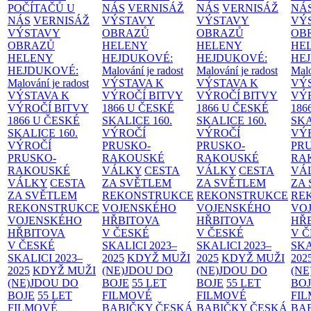
POČÍTAČŮ U
NÁS
VERNISÁŽ
NÁS
VERNISÁŽ
NÁ
NÁS
VERNISÁŽ
VÝSTAVY
VÝSTAVY
VÝ
VÝSTAVY
OBRAZŮ
OBRAZŮ
OB
OBRAZŮ
HELENY
HELENY
HE
HELENY
HEJDUKOVÉ:
HEJDUKOVÉ:
HE
HEJDUKOVÉ:
Malování je radost
Malování je radost
Malo
Malování je radost
VÝSTAVA K
VÝSTAVA K
VÝ
VÝSTAVA K
VÝROČÍ BITVY
VÝROČÍ BITVY
VÝ
VÝROČÍ BITVY
1866 U ČESKÉ
1866 U ČESKÉ
186
1866 U ČESKÉ
SKALICE
160.
SKALICE
160.
SK
SKALICE
160.
VÝROČÍ
VÝROČÍ
VÝ
VÝROČÍ
PRUSKO-
PRUSKO-
PR
PRUSKO-
RAKOUSKÉ
RAKOUSKÉ
RA
RAKOUSKÉ
VÁLKY
CESTA
VÁLKY
CESTA
VÁ
VÁLKY
CESTA
ZA SVĚTLEM
ZA SVĚTLEM
ZA
ZA SVĚTLEM
REKONSTRUKCE
REKONSTRUKCE
RE
REKONSTRUKCE
VOJENSKÉHO
VOJENSKÉHO
VO
VOJENSKÉHO
HŘBITOVA
HŘBITOVA
HŘ
HŘBITOVA
V ČESKÉ
V ČESKÉ
V 
V ČESKÉ
SKALICI 2023–
SKALICI 2023–
SKA
SKALICI 2023–
2025
KDYŽ MUŽI
2025
KDYŽ MUŽI
202
2025
KDYŽ MUŽI
(NE)JDOU DO
(NE)JDOU DO
(NE
(NE)JDOU DO
BOJE
55 LET
BOJE
55 LET
BO
BOJE
55 LET
FILMOVÉ
FILMOVÉ
FI
FILMOVÉ
BABIČKY
ČESKÁ
BABIČKY
ČESKÁ
BA