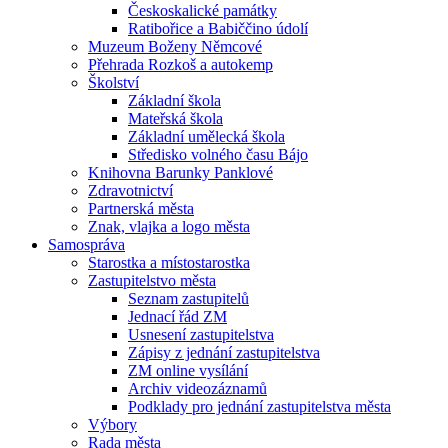
Českoskalické památky
Ratibořice a Babiččino údolí
Muzeum Boženy Němcové
Přehrada Rozkoš a autokemp
Školství
Základní škola
Mateřská škola
Základní umělecká škola
Středisko volného času Bájo
Knihovna Barunky Panklové
Zdravotnictví
Partnerská města
Znak, vlajka a logo města
Samospráva
Starostka a místostarostka
Zastupitelstvo města
Seznam zastupitelů
Jednací řád ZM
Usnesení zastupitelstva
Zápisy z jednání zastupitelstva
ZM online vysílání
Archiv videozáznamů
Podklady pro jednání zastupitelstva města
Výbory
Rada města