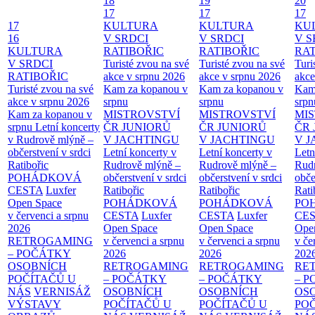
18
19
20
17
17
17
17
KULTURA
KULTURA
KU
16
V SRDCI
V SRDCI
V S
KULTURA
RATIBOŘIC
RATIBOŘIC
RAT
V SRDCI
Turisté zvou na své
Turisté zvou na své
Turi
RATIBOŘIC
akce v srpnu 2026
akce v srpnu 2026
akce
Turisté zvou na své
Kam za kopanou v
Kam za kopanou v
Kam
akce v srpnu 2026
srpnu
srpnu
srpn
Kam za kopanou v
MISTROVSTVÍ
MISTROVSTVÍ
MI
srpnu
Letní koncerty
ČR JUNIORŮ
ČR JUNIORŮ
ČR 
v Rudrově mlýně –
V JACHTINGU
V JACHTINGU
V 
občerstvení v srdci
Letní koncerty v
Letní koncerty v
Letn
Ratibořic
Rudrově mlýně –
Rudrově mlýně –
Rud
POHÁDKOVÁ
občerstvení v srdci
občerstvení v srdci
obče
CESTA
Luxfer
Ratibořic
Ratibořic
Rati
Open Space
POHÁDKOVÁ
POHÁDKOVÁ
PO
v červenci a srpnu
CESTA
Luxfer
CESTA
Luxfer
CE
2026
Open Space
Open Space
Ope
RETROGAMING
v červenci a srpnu
v červenci a srpnu
v če
– POČÁTKY
2026
2026
202
OSOBNÍCH
RETROGAMING
RETROGAMING
RE
POČÍTAČŮ U
– POČÁTKY
– POČÁTKY
– 
NÁS
VERNISÁŽ
OSOBNÍCH
OSOBNÍCH
OS
VÝSTAVY
POČÍTAČŮ U
POČÍTAČŮ U
PO