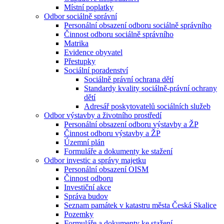
Místní poplatky
Odbor sociálně správní
Personální obsazení odboru sociálně správního
Činnost odboru sociálně správního
Matrika
Evidence obyvatel
Přestupky
Sociální poradenství
Sociálně právní ochrana dětí
Standardy kvality sociálně-právní ochrany
dětí
Adresář poskytovatelů sociálních služeb
Odbor výstavby a životního prostředí
Personální obsazení odboru výstavby a ŽP
Činnost odboru výstavby a ŽP
Územní plán
Formuláře a dokumenty ke stažení
Odbor investic a správy majetku
Personální obsazení OISM
Činnost odboru
Investiční akce
Správa budov
Seznam památek v katastru města Česká Skalice
Pozemky
Formuláře a dokumenty ke stažení