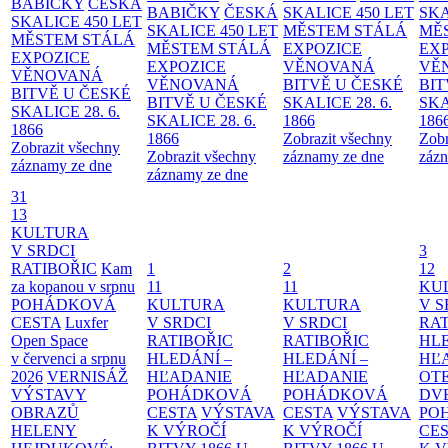
BABIČKY
ČESKÁ
BABIČKY
ČESKÁ
SKALICE 450 LET
SKA
SKALICE 450 LET
SKALICE 450 LET
MĚSTEM
STÁLÁ
MĚ
MĚSTEM
STÁLÁ
MĚSTEM
STÁLÁ
EXPOZICE
EX
EXPOZICE
EXPOZICE
VĚNOVANÁ
VĚ
VĚNOVANÁ
VĚNOVANÁ
BITVĚ U ČESKÉ
BIT
BITVĚ U ČESKÉ
BITVĚ U ČESKÉ
SKALICE 28. 6.
SKA
SKALICE 28. 6.
SKALICE 28. 6.
1866
186
1866
1866
Zobrazit všechny
Zobr
Zobrazit všechny
Zobrazit všechny
záznamy ze dne
zázn
záznamy ze dne
záznamy ze dne
31
13
KULTURA
V SRDCI
3
RATIBOŘIC
Kam
1
2
12
za kopanou v srpnu
11
11
KU
POHÁDKOVÁ
KULTURA
KULTURA
V S
CESTA
Luxfer
V SRDCI
V SRDCI
RAT
Open Space
RATIBOŘIC
RATIBOŘIC
HLE
v červenci a srpnu
HLEDÁNÍ –
HLEDÁNÍ –
HĽ
2026
VERNISÁŽ
HĽADANIE
HĽADANIE
OT
VÝSTAVY
POHÁDKOVÁ
POHÁDKOVÁ
DV
OBRAZŮ
CESTA
VÝSTAVA
CESTA
VÝSTAVA
PO
HELENY
K VÝROČÍ
K VÝROČÍ
CE