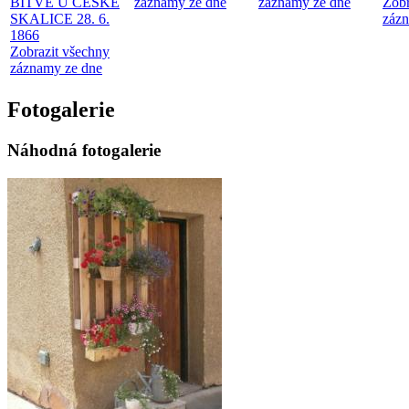
BITVĚ U ČESKÉ
záznamy ze dne
záznamy ze dne
Zobr
SKALICE 28. 6.
zázn
1866
Zobrazit všechny
záznamy ze dne
Fotogalerie
Náhodná fotogalerie