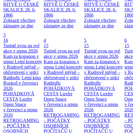
BITVĚ U ČESKÉ
BITVĚ U ČESKÉ
BITVĚ U ČESKÉ
BIT
SKALICE 28. 6.
SKALICE 28. 6.
SKALICE 28. 6.
SKA
1866
1866
1866
186
Zobrazit všechny
Zobrazit všechny
Zobrazit všechny
Zobr
záznamy ze dne
záznamy ze dne
záznamy ze dne
zázn
3
16
4
5
6
Turisté zvou na své
15
15
15
akce v srpnu 2026
Turisté zvou na své
Turisté zvou na své
Turi
Kam za kopanou v
akce v srpnu 2026
akce v srpnu 2026
akce
srpnu
Letní koncerty
Kam za kopanou v
Kam za kopanou v
Kam
v Rudrově mlýně –
srpnu
Letní koncerty
srpnu
Letní koncerty
srp
občerstvení v srdci
v Rudrově mlýně –
v Rudrově mlýně –
v Ru
Ratibořic
Letní kino
občerstvení v srdci
občerstvení v srdci
obče
Rozkoš v červenci
Ratibořic
Ratibořic
Rati
2026
POHÁDKOVÁ
POHÁDKOVÁ
PO
POHÁDKOVÁ
CESTA
Luxfer
CESTA
Luxfer
CE
CESTA
Luxfer
Open Space
Open Space
Ope
Open Space
v červenci a srpnu
v červenci a srpnu
v če
v červenci a srpnu
2026
2026
202
2026
RETROGAMING
RETROGAMING
RE
RETROGAMING
– POČÁTKY
– POČÁTKY
– 
– POČÁTKY
OSOBNÍCH
OSOBNÍCH
OS
OSOBNÍCH
POČÍTAČŮ U
POČÍTAČŮ U
PO