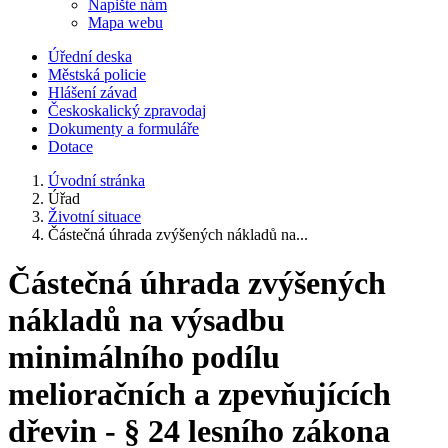
Napište nám
Mapa webu
Úřední deska
Městská policie
Hlášení závad
Českoskalický zpravodaj
Dokumenty a formuláře
Dotace
Úvodní stránka
Úřad
Životní situace
Částečná úhrada zvýšených nákladů na...
Částečná úhrada zvýšených
nákladů na výsadbu
minimálního podílu
melioračních a zpevňujících
dřevin - § 24 lesního zákona