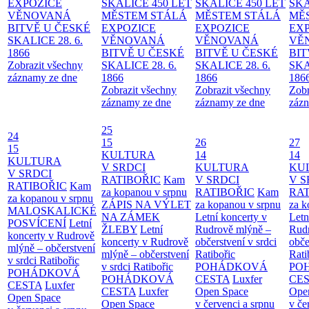
EXPOZICE
SKALICE 450 LET
SKALICE 450 LET
SKA
VĚNOVANÁ
MĚSTEM
STÁLÁ
MĚSTEM
STÁLÁ
MĚ
BITVĚ U ČESKÉ
EXPOZICE
EXPOZICE
EX
SKALICE 28. 6.
VĚNOVANÁ
VĚNOVANÁ
VĚ
1866
BITVĚ U ČESKÉ
BITVĚ U ČESKÉ
BIT
Zobrazit všechny
SKALICE 28. 6.
SKALICE 28. 6.
SKA
záznamy ze dne
1866
1866
186
Zobrazit všechny
Zobrazit všechny
Zobr
záznamy ze dne
záznamy ze dne
zázn
25
24
15
26
27
15
KULTURA
14
14
KULTURA
V SRDCI
KULTURA
KU
V SRDCI
RATIBOŘIC
Kam
V SRDCI
V S
RATIBOŘIC
Kam
za kopanou v srpnu
RATIBOŘIC
Kam
RAT
za kopanou v srpnu
ZÁPIS NA VÝLET
za kopanou v srpnu
za k
MALOSKALICKÉ
NA ZÁMEK
Letní koncerty v
Letn
POSVÍCENÍ
Letní
ŽLEBY
Letní
Rudrově mlýně –
Rud
koncerty v Rudrově
koncerty v Rudrově
občerstvení v srdci
obče
mlýně – občerstvení
mlýně – občerstvení
Ratibořic
Rati
v srdci Ratibořic
v srdci Ratibořic
POHÁDKOVÁ
PO
POHÁDKOVÁ
POHÁDKOVÁ
CESTA
Luxfer
CE
CESTA
Luxfer
CESTA
Luxfer
Open Space
Ope
Open Space
Open Space
v červenci a srpnu
v če