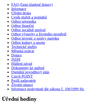
FAQ (často kladené dotazy)
Informace
Úřední deska
Ceník služeb a poplatků
Odbor tajemníka
Odbor finanční
Odbor sociálně správní
Odbor výstavby a životního prostředí
Odbor investic a správy majetku
Odbor kultury a sportu
Technické služby
Městská policie
Dotace
JSDH
Hlášení závad
Dokumenty ke stažení
Digitální povodňový plán
Czech POINT
Profil zadavatele
Životní situace
Informace poskytnuté dle zákona č. 106⁄1999 Sb.
Úřední hodiny