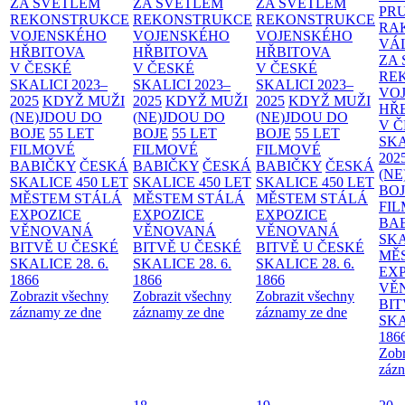
ZA SVĚTLEM
ZA SVĚTLEM
ZA SVĚTLEM
PR
REKONSTRUKCE
REKONSTRUKCE
REKONSTRUKCE
RA
VOJENSKÉHO
VOJENSKÉHO
VOJENSKÉHO
VÁ
HŘBITOVA
HŘBITOVA
HŘBITOVA
ZA
V ČESKÉ
V ČESKÉ
V ČESKÉ
RE
SKALICI 2023–
SKALICI 2023–
SKALICI 2023–
VO
2025
KDYŽ MUŽI
2025
KDYŽ MUŽI
2025
KDYŽ MUŽI
HŘ
(NE)JDOU DO
(NE)JDOU DO
(NE)JDOU DO
V 
BOJE
55 LET
BOJE
55 LET
BOJE
55 LET
SKA
FILMOVÉ
FILMOVÉ
FILMOVÉ
202
BABIČKY
ČESKÁ
BABIČKY
ČESKÁ
BABIČKY
ČESKÁ
(NE
SKALICE 450 LET
SKALICE 450 LET
SKALICE 450 LET
BO
MĚSTEM
STÁLÁ
MĚSTEM
STÁLÁ
MĚSTEM
STÁLÁ
FI
EXPOZICE
EXPOZICE
EXPOZICE
BA
VĚNOVANÁ
VĚNOVANÁ
VĚNOVANÁ
SKA
BITVĚ U ČESKÉ
BITVĚ U ČESKÉ
BITVĚ U ČESKÉ
MĚ
SKALICE 28. 6.
SKALICE 28. 6.
SKALICE 28. 6.
EX
1866
1866
1866
VĚ
Zobrazit všechny
Zobrazit všechny
Zobrazit všechny
BIT
záznamy ze dne
záznamy ze dne
záznamy ze dne
SKA
186
Zobr
zázn