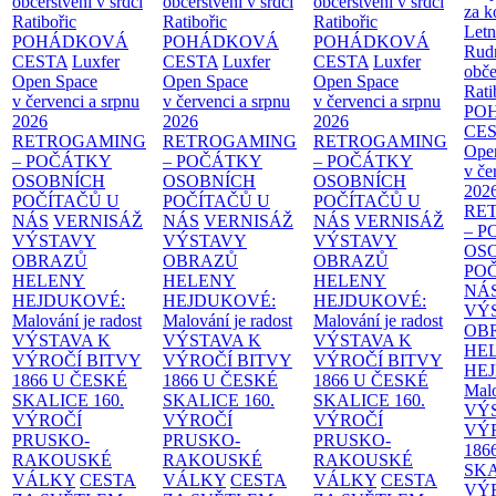
občerstvení v srdci
občerstvení v srdci
občerstvení v srdci
za k
Ratibořic
Ratibořic
Ratibořic
Letn
POHÁDKOVÁ
POHÁDKOVÁ
POHÁDKOVÁ
Rud
CESTA
Luxfer
CESTA
Luxfer
CESTA
Luxfer
obče
Open Space
Open Space
Open Space
Rati
v červenci a srpnu
v červenci a srpnu
v červenci a srpnu
PO
2026
2026
2026
CE
RETROGAMING
RETROGAMING
RETROGAMING
Ope
– POČÁTKY
– POČÁTKY
– POČÁTKY
v če
OSOBNÍCH
OSOBNÍCH
OSOBNÍCH
202
POČÍTAČŮ U
POČÍTAČŮ U
POČÍTAČŮ U
RE
NÁS
VERNISÁŽ
NÁS
VERNISÁŽ
NÁS
VERNISÁŽ
– 
VÝSTAVY
VÝSTAVY
VÝSTAVY
OS
OBRAZŮ
OBRAZŮ
OBRAZŮ
PO
HELENY
HELENY
HELENY
NÁ
HEJDUKOVÉ:
HEJDUKOVÉ:
HEJDUKOVÉ:
VÝ
Malování je radost
Malování je radost
Malování je radost
OB
VÝSTAVA K
VÝSTAVA K
VÝSTAVA K
HE
VÝROČÍ BITVY
VÝROČÍ BITVY
VÝROČÍ BITVY
HE
1866 U ČESKÉ
1866 U ČESKÉ
1866 U ČESKÉ
Malo
SKALICE
160.
SKALICE
160.
SKALICE
160.
VÝ
VÝROČÍ
VÝROČÍ
VÝROČÍ
VÝ
PRUSKO-
PRUSKO-
PRUSKO-
186
RAKOUSKÉ
RAKOUSKÉ
RAKOUSKÉ
SK
VÁLKY
CESTA
VÁLKY
CESTA
VÁLKY
CESTA
VÝ