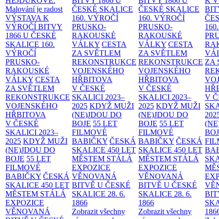
HEJDUKOVÉ:
BITVY 1866 U
BITVY 1866 U
K 
Malování je radost
ČESKÉ SKALICE
ČESKÉ SKALICE
BIT
VÝSTAVA K
160. VÝROČÍ
160. VÝROČÍ
ČES
VÝROČÍ BITVY
PRUSKO-
PRUSKO-
160
1866 U ČESKÉ
RAKOUSKÉ
RAKOUSKÉ
PR
SKALICE
160.
VÁLKY
CESTA
VÁLKY
CESTA
RA
VÝROČÍ
ZA SVĚTLEM
ZA SVĚTLEM
VÁ
PRUSKO-
REKONSTRUKCE
REKONSTRUKCE
ZA
RAKOUSKÉ
VOJENSKÉHO
VOJENSKÉHO
RE
VÁLKY
CESTA
HŘBITOVA
HŘBITOVA
VO
ZA SVĚTLEM
V ČESKÉ
V ČESKÉ
HŘ
REKONSTRUKCE
SKALICI 2023–
SKALICI 2023–
V 
VOJENSKÉHO
2025
KDYŽ MUŽI
2025
KDYŽ MUŽI
SKA
HŘBITOVA
(NE)JDOU DO
(NE)JDOU DO
202
V ČESKÉ
BOJE
55 LET
BOJE
55 LET
(NE
SKALICI 2023–
FILMOVÉ
FILMOVÉ
BO
2025
KDYŽ MUŽI
BABIČKY
ČESKÁ
BABIČKY
ČESKÁ
FI
(NE)JDOU DO
SKALICE 450 LET
SKALICE 450 LET
BA
BOJE
55 LET
MĚSTEM
STÁLÁ
MĚSTEM
STÁLÁ
SKA
FILMOVÉ
EXPOZICE
EXPOZICE
MĚ
BABIČKY
ČESKÁ
VĚNOVANÁ
VĚNOVANÁ
EX
SKALICE 450 LET
BITVĚ U ČESKÉ
BITVĚ U ČESKÉ
VĚ
MĚSTEM
STÁLÁ
SKALICE 28. 6.
SKALICE 28. 6.
BIT
EXPOZICE
1866
1866
SKA
VĚNOVANÁ
Zobrazit všechny
Zobrazit všechny
186