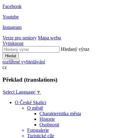
Facebook
Youtube
Instagram
Verze pro seniory
Mapa webu
Vytisknout
Hledaný výraz
Hledat
rozšířené vyhledávání
cz
Překlad (translations)
Select Language
▼
O České Skalici
O městě
Charakteristika města
Historie
Osobnosti
Fotogalerie
Turistické cíle