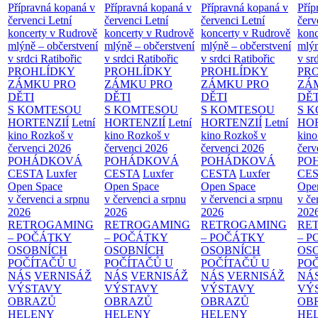
Přípravná kopaná v
Přípravná kopaná v
Přípravná kopaná v
Příp
červenci
Letní
červenci
Letní
červenci
Letní
červ
koncerty v Rudrově
koncerty v Rudrově
koncerty v Rudrově
konc
mlýně – občerstvení
mlýně – občerstvení
mlýně – občerstvení
mlýn
v srdci Ratibořic
v srdci Ratibořic
v srdci Ratibořic
v sr
PROHLÍDKY
PROHLÍDKY
PROHLÍDKY
PR
ZÁMKU PRO
ZÁMKU PRO
ZÁMKU PRO
ZÁ
DĚTI
DĚTI
DĚTI
DĚT
S KOMTESOU
S KOMTESOU
S KOMTESOU
S 
HORTENZIÍ
Letní
HORTENZIÍ
Letní
HORTENZIÍ
Letní
HOR
kino Rozkoš v
kino Rozkoš v
kino Rozkoš v
kino
červenci 2026
červenci 2026
červenci 2026
červ
POHÁDKOVÁ
POHÁDKOVÁ
POHÁDKOVÁ
PO
CESTA
Luxfer
CESTA
Luxfer
CESTA
Luxfer
CE
Open Space
Open Space
Open Space
Ope
v červenci a srpnu
v červenci a srpnu
v červenci a srpnu
v če
2026
2026
2026
202
RETROGAMING
RETROGAMING
RETROGAMING
RE
– POČÁTKY
– POČÁTKY
– POČÁTKY
– 
OSOBNÍCH
OSOBNÍCH
OSOBNÍCH
OS
POČÍTAČŮ U
POČÍTAČŮ U
POČÍTAČŮ U
PO
NÁS
VERNISÁŽ
NÁS
VERNISÁŽ
NÁS
VERNISÁŽ
NÁ
VÝSTAVY
VÝSTAVY
VÝSTAVY
VÝ
OBRAZŮ
OBRAZŮ
OBRAZŮ
OB
HELENY
HELENY
HELENY
HE