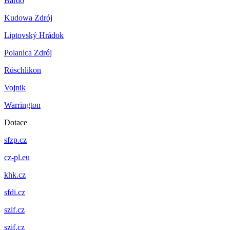
Bardo
Kudowa Zdrój
Liptovský Hrádok
Polanica Zdrój
Rüschlikon
Vojnik
Warrington
Dotace
sfzp.cz
cz-pl.eu
khk.cz
sfdi.cz
szif.cz
szif.cz