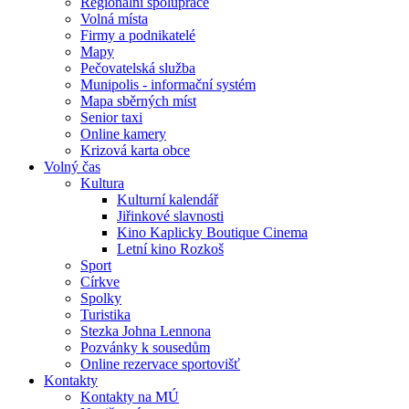
Regionální spolupráce
Volná místa
Firmy a podnikatelé
Mapy
Pečovatelská služba
Munipolis - informační systém
Mapa sběrných míst
Senior taxi
Online kamery
Krizová karta obce
Volný čas
Kultura
Kulturní kalendář
Jiřinkové slavnosti
Kino Kaplicky Boutique Cinema
Letní kino Rozkoš
Sport
Církve
Spolky
Turistika
Stezka Johna Lennona
Pozvánky k sousedům
Online rezervace sportovišť
Kontakty
Kontakty na MÚ