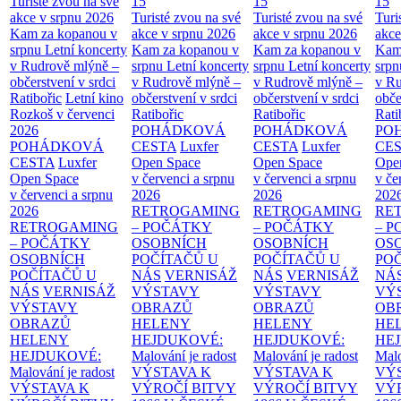
Turisté zvou na své
15
15
15
akce v srpnu 2026
Turisté zvou na své
Turisté zvou na své
Turi
Kam za kopanou v
akce v srpnu 2026
akce v srpnu 2026
akce
srpnu
Letní koncerty
Kam za kopanou v
Kam za kopanou v
Kam
v Rudrově mlýně –
srpnu
Letní koncerty
srpnu
Letní koncerty
srp
občerstvení v srdci
v Rudrově mlýně –
v Rudrově mlýně –
v Ru
Ratibořic
Letní kino
občerstvení v srdci
občerstvení v srdci
obče
Rozkoš v červenci
Ratibořic
Ratibořic
Rati
2026
POHÁDKOVÁ
POHÁDKOVÁ
PO
POHÁDKOVÁ
CESTA
Luxfer
CESTA
Luxfer
CE
CESTA
Luxfer
Open Space
Open Space
Ope
Open Space
v červenci a srpnu
v červenci a srpnu
v če
v červenci a srpnu
2026
2026
202
2026
RETROGAMING
RETROGAMING
RE
RETROGAMING
– POČÁTKY
– POČÁTKY
– 
– POČÁTKY
OSOBNÍCH
OSOBNÍCH
OS
OSOBNÍCH
POČÍTAČŮ U
POČÍTAČŮ U
PO
POČÍTAČŮ U
NÁS
VERNISÁŽ
NÁS
VERNISÁŽ
NÁ
NÁS
VERNISÁŽ
VÝSTAVY
VÝSTAVY
VÝ
VÝSTAVY
OBRAZŮ
OBRAZŮ
OB
OBRAZŮ
HELENY
HELENY
HE
HELENY
HEJDUKOVÉ:
HEJDUKOVÉ:
HE
HEJDUKOVÉ:
Malování je radost
Malování je radost
Malo
Malování je radost
VÝSTAVA K
VÝSTAVA K
VÝ
VÝSTAVA K
VÝROČÍ BITVY
VÝROČÍ BITVY
VÝ