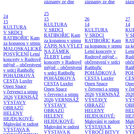
záznamy ze dne
záznamy ze dne
zázn
25
24
15
26
27
15
KULTURA
14
14
KULTURA
V SRDCI
KULTURA
KU
V SRDCI
RATIBOŘIC
Kam
V SRDCI
V S
RATIBOŘIC
Kam
za kopanou v srpnu
RATIBOŘIC
Kam
RAT
za kopanou v srpnu
ZÁPIS NA VÝLET
za kopanou v srpnu
za k
MALOSKALICKÉ
NA ZÁMEK
Letní koncerty v
Letn
POSVÍCENÍ
Letní
ŽLEBY
Letní
Rudrově mlýně –
Rud
koncerty v Rudrově
koncerty v Rudrově
občerstvení v srdci
obče
mlýně – občerstvení
mlýně – občerstvení
Ratibořic
Rati
v srdci Ratibořic
v srdci Ratibořic
POHÁDKOVÁ
PO
POHÁDKOVÁ
POHÁDKOVÁ
CESTA
Luxfer
CE
CESTA
Luxfer
CESTA
Luxfer
Open Space
Ope
Open Space
Open Space
v červenci a srpnu
v če
v červenci a srpnu
v červenci a srpnu
2026
VERNISÁŽ
202
2026
VERNISÁŽ
2026
VERNISÁŽ
VÝSTAVY
VÝ
VÝSTAVY
VÝSTAVY
OBRAZŮ
OB
OBRAZŮ
OBRAZŮ
HELENY
HE
HELENY
HELENY
HEJDUKOVÉ:
HE
HEJDUKOVÉ:
HEJDUKOVÉ:
Malování je radost
Malo
Malování je radost
Malování je radost
VÝSTAVA K
VÝ
VÝSTAVA K
VÝSTAVA K
VÝROČÍ BITVY
VÝ