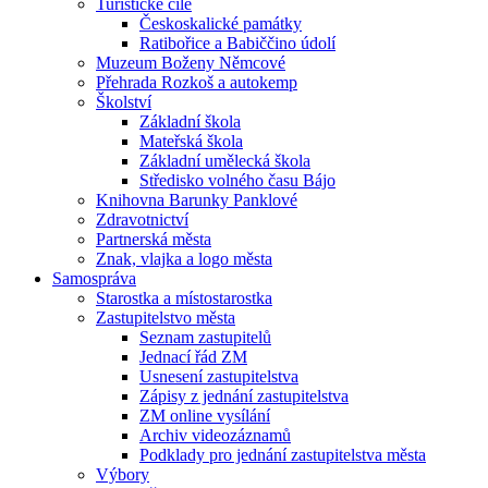
Turistické cíle
Českoskalické památky
Ratibořice a Babiččino údolí
Muzeum Boženy Němcové
Přehrada Rozkoš a autokemp
Školství
Základní škola
Mateřská škola
Základní umělecká škola
Středisko volného času Bájo
Knihovna Barunky Panklové
Zdravotnictví
Partnerská města
Znak, vlajka a logo města
Samospráva
Starostka a místostarostka
Zastupitelstvo města
Seznam zastupitelů
Jednací řád ZM
Usnesení zastupitelstva
Zápisy z jednání zastupitelstva
ZM online vysílání
Archiv videozáznamů
Podklady pro jednání zastupitelstva města
Výbory