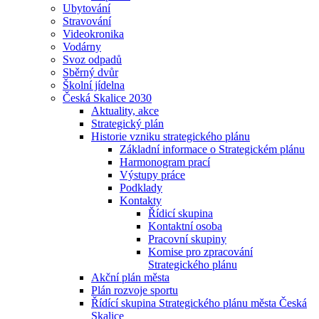
Ubytování
Stravování
Videokronika
Vodárny
Svoz odpadů
Sběrný dvůr
Školní jídelna
Česká Skalice 2030
Aktuality, akce
Strategický plán
Historie vzniku strategického plánu
Základní informace o Strategickém plánu
Harmonogram prací
Výstupy práce
Podklady
Kontakty
Řídicí skupina
Kontaktní osoba
Pracovní skupiny
Komise pro zpracování
Strategického plánu
Akční plán města
Plán rozvoje sportu
Řídící skupina Strategického plánu města Česká
Skalice