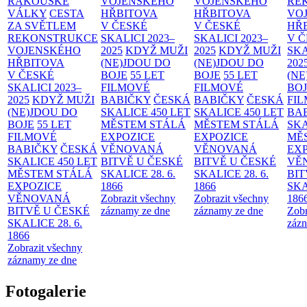
RAKOUSKÉ
VOJENSKÉHO
VOJENSKÉHO
RE
VÁLKY
CESTA
HŘBITOVA
HŘBITOVA
VO
ZA SVĚTLEM
V ČESKÉ
V ČESKÉ
HŘ
REKONSTRUKCE
SKALICI 2023–
SKALICI 2023–
V 
VOJENSKÉHO
2025
KDYŽ MUŽI
2025
KDYŽ MUŽI
SKA
HŘBITOVA
(NE)JDOU DO
(NE)JDOU DO
202
V ČESKÉ
BOJE
55 LET
BOJE
55 LET
(NE
SKALICI 2023–
FILMOVÉ
FILMOVÉ
BO
2025
KDYŽ MUŽI
BABIČKY
ČESKÁ
BABIČKY
ČESKÁ
FI
(NE)JDOU DO
SKALICE 450 LET
SKALICE 450 LET
BA
BOJE
55 LET
MĚSTEM
STÁLÁ
MĚSTEM
STÁLÁ
SKA
FILMOVÉ
EXPOZICE
EXPOZICE
MĚ
BABIČKY
ČESKÁ
VĚNOVANÁ
VĚNOVANÁ
EX
SKALICE 450 LET
BITVĚ U ČESKÉ
BITVĚ U ČESKÉ
VĚ
MĚSTEM
STÁLÁ
SKALICE 28. 6.
SKALICE 28. 6.
BIT
EXPOZICE
1866
1866
SKA
VĚNOVANÁ
Zobrazit všechny
Zobrazit všechny
186
BITVĚ U ČESKÉ
záznamy ze dne
záznamy ze dne
Zobr
SKALICE 28. 6.
zázn
1866
Zobrazit všechny
záznamy ze dne
Fotogalerie