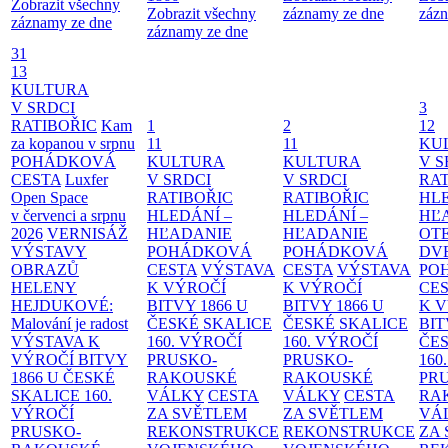
Zobrazit všechny
Zobrazit všechny
záznamy ze dne
zázn
záznamy ze dne
záznamy ze dne
31
13
KULTURA
V SRDCI
3
RATIBOŘIC
Kam
1
2
12
za kopanou v srpnu
11
11
KU
POHÁDKOVÁ
KULTURA
KULTURA
V S
CESTA
Luxfer
V SRDCI
V SRDCI
RAT
Open Space
RATIBOŘIC
RATIBOŘIC
HLE
v červenci a srpnu
HLEDÁNÍ –
HLEDÁNÍ –
HĽ
2026
VERNISÁŽ
HĽADANIE
HĽADANIE
OT
VÝSTAVY
POHÁDKOVÁ
POHÁDKOVÁ
DV
OBRAZŮ
CESTA
VÝSTAVA
CESTA
VÝSTAVA
PO
HELENY
K VÝROČÍ
K VÝROČÍ
CE
HEJDUKOVÉ:
BITVY 1866 U
BITVY 1866 U
K 
Malování je radost
ČESKÉ SKALICE
ČESKÉ SKALICE
BIT
VÝSTAVA K
160. VÝROČÍ
160. VÝROČÍ
ČES
VÝROČÍ BITVY
PRUSKO-
PRUSKO-
160
1866 U ČESKÉ
RAKOUSKÉ
RAKOUSKÉ
PR
SKALICE
160.
VÁLKY
CESTA
VÁLKY
CESTA
RA
VÝROČÍ
ZA SVĚTLEM
ZA SVĚTLEM
VÁ
PRUSKO-
REKONSTRUKCE
REKONSTRUKCE
ZA