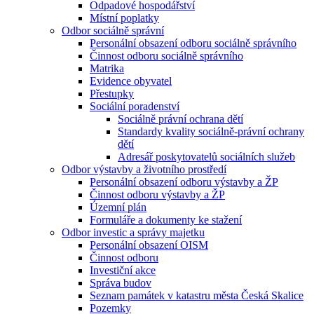
Odpadové hospodářství
Místní poplatky
Odbor sociálně správní
Personální obsazení odboru sociálně správního
Činnost odboru sociálně správního
Matrika
Evidence obyvatel
Přestupky
Sociální poradenství
Sociálně právní ochrana dětí
Standardy kvality sociálně-právní ochrany
dětí
Adresář poskytovatelů sociálních služeb
Odbor výstavby a životního prostředí
Personální obsazení odboru výstavby a ŽP
Činnost odboru výstavby a ŽP
Územní plán
Formuláře a dokumenty ke stažení
Odbor investic a správy majetku
Personální obsazení OISM
Činnost odboru
Investiční akce
Správa budov
Seznam památek v katastru města Česká Skalice
Pozemky