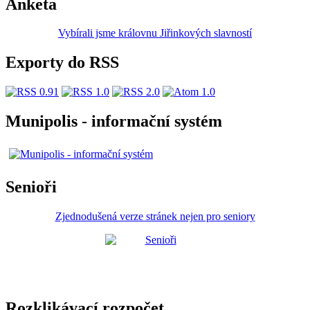
Anketa
Vybírali jsme královnu Jiřinkových slavností
Exporty do RSS
Munipolis - informační systém
Senioři
Zjednodušená verze stránek nejen pro seniory
Rozklikávací rozpočet