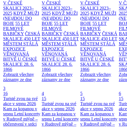
V ČESKÉ
V ČESKÉ
V ČESKÉ
V 
SKALICI 2023–
SKALICI 2023–
SKALICI 2023–
SKA
2025
KDYŽ MUŽI
2025
KDYŽ MUŽI
2025
KDYŽ MUŽI
202
(NE)JDOU DO
(NE)JDOU DO
(NE)JDOU DO
(NE
BOJE
55 LET
BOJE
55 LET
BOJE
55 LET
BO
FILMOVÉ
FILMOVÉ
FILMOVÉ
FI
BABIČKY
ČESKÁ
BABIČKY
ČESKÁ
BABIČKY
ČESKÁ
BA
SKALICE 450 LET
SKALICE 450 LET
SKALICE 450 LET
SKA
MĚSTEM
STÁLÁ
MĚSTEM
STÁLÁ
MĚSTEM
STÁLÁ
MĚ
EXPOZICE
EXPOZICE
EXPOZICE
EX
VĚNOVANÁ
VĚNOVANÁ
VĚNOVANÁ
VĚ
BITVĚ U ČESKÉ
BITVĚ U ČESKÉ
BITVĚ U ČESKÉ
BIT
SKALICE 28. 6.
SKALICE 28. 6.
SKALICE 28. 6.
SKA
1866
1866
1866
186
Zobrazit všechny
Zobrazit všechny
Zobrazit všechny
Zobr
záznamy ze dne
záznamy ze dne
záznamy ze dne
zázn
3
16
4
5
6
Turisté zvou na své
15
15
15
akce v srpnu 2026
Turisté zvou na své
Turisté zvou na své
Turi
Kam za kopanou v
akce v srpnu 2026
akce v srpnu 2026
akce
srpnu
Letní koncerty
Kam za kopanou v
Kam za kopanou v
Kam
v Rudrově mlýně –
srpnu
Letní koncerty
srpnu
Letní koncerty
srp
občerstvení v srdci
v Rudrově mlýně –
v Rudrově mlýně –
v Ru