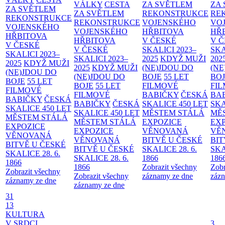
VÁLKY
CESTA
ZA SVĚTLEM
ZA
ZA SVĚTLEM
ZA SVĚTLEM
REKONSTRUKCE
RE
REKONSTRUKCE
REKONSTRUKCE
VOJENSKÉHO
VO
VOJENSKÉHO
VOJENSKÉHO
HŘBITOVA
HŘ
HŘBITOVA
HŘBITOVA
V ČESKÉ
V 
V ČESKÉ
V ČESKÉ
SKALICI 2023–
SKA
SKALICI 2023–
SKALICI 2023–
2025
KDYŽ MUŽI
202
2025
KDYŽ MUŽI
2025
KDYŽ MUŽI
(NE)JDOU DO
(NE
(NE)JDOU DO
(NE)JDOU DO
BOJE
55 LET
BO
BOJE
55 LET
BOJE
55 LET
FILMOVÉ
FI
FILMOVÉ
FILMOVÉ
BABIČKY
ČESKÁ
BA
BABIČKY
ČESKÁ
BABIČKY
ČESKÁ
SKALICE 450 LET
SKA
SKALICE 450 LET
SKALICE 450 LET
MĚSTEM
STÁLÁ
MĚ
MĚSTEM
STÁLÁ
MĚSTEM
STÁLÁ
EXPOZICE
EX
EXPOZICE
EXPOZICE
VĚNOVANÁ
VĚ
VĚNOVANÁ
VĚNOVANÁ
BITVĚ U ČESKÉ
BIT
BITVĚ U ČESKÉ
BITVĚ U ČESKÉ
SKALICE 28. 6.
SKA
SKALICE 28. 6.
SKALICE 28. 6.
1866
186
1866
1866
Zobrazit všechny
Zobr
Zobrazit všechny
Zobrazit všechny
záznamy ze dne
zázn
záznamy ze dne
záznamy ze dne
31
13
KULTURA
V SRDCI
3