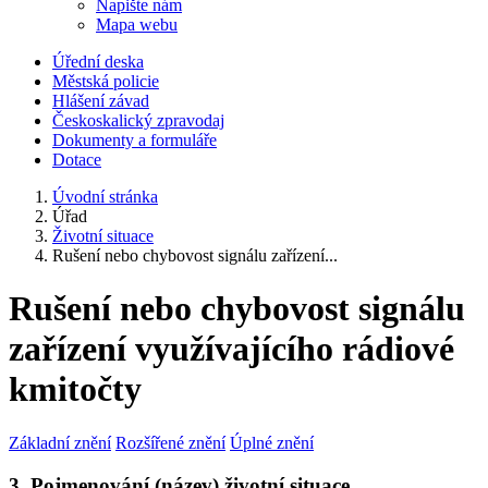
Napište nám
Mapa webu
Úřední deska
Městská policie
Hlášení závad
Českoskalický zpravodaj
Dokumenty a formuláře
Dotace
Úvodní stránka
Úřad
Životní situace
Rušení nebo chybovost signálu zařízení...
Rušení nebo chybovost signálu
zařízení využívajícího rádiové
kmitočty
Základní znění
Rozšířené znění
Úplné znění
3. Pojmenování (název) životní situace