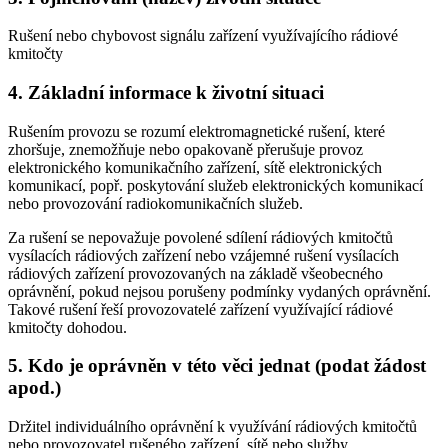
Rušení nebo chybovost signálu zařízení využívajícího rádiové
kmitočty
4. Základní informace k životní situaci
Rušením provozu se rozumí elektromagnetické rušení, které
zhoršuje, znemožňuje nebo opakovaně přerušuje provoz
elektronického komunikačního zařízení, sítě elektronických
komunikací, popř. poskytování služeb elektronických komunikací
nebo provozování radiokomunikačních služeb.
Za rušení se nepovažuje povolené sdílení rádiových kmitočtů
vysílacích rádiových zařízení nebo vzájemné rušení vysílacích
rádiových zařízení provozovaných na základě všeobecného
oprávnění, pokud nejsou porušeny podmínky vydaných oprávnění.
Takové rušení řeší provozovatelé zařízení využívající rádiové
kmitočty dohodou.
5. Kdo je oprávněn v této věci jednat (podat žádost
apod.)
Držitel individuálního oprávnění k využívání rádiových kmitočtů
nebo provozovatel rušeného zařízení, sítě nebo služby