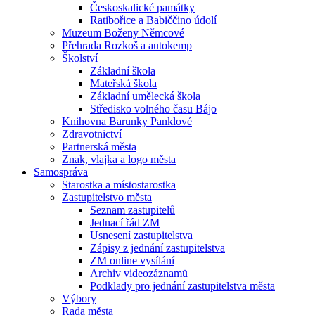
Českoskalické památky
Ratibořice a Babiččino údolí
Muzeum Boženy Němcové
Přehrada Rozkoš a autokemp
Školství
Základní škola
Mateřská škola
Základní umělecká škola
Středisko volného času Bájo
Knihovna Barunky Panklové
Zdravotnictví
Partnerská města
Znak, vlajka a logo města
Samospráva
Starostka a místostarostka
Zastupitelstvo města
Seznam zastupitelů
Jednací řád ZM
Usnesení zastupitelstva
Zápisy z jednání zastupitelstva
ZM online vysílání
Archiv videozáznamů
Podklady pro jednání zastupitelstva města
Výbory
Rada města