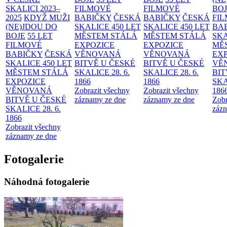
SKALICI 2023–
FILMOVÉ
FILMOVÉ
BO
2025
KDYŽ MUŽI
BABIČKY
ČESKÁ
BABIČKY
ČESKÁ
FI
(NE)JDOU DO
SKALICE 450 LET
SKALICE 450 LET
BA
BOJE
55 LET
MĚSTEM
STÁLÁ
MĚSTEM
STÁLÁ
SKA
FILMOVÉ
EXPOZICE
EXPOZICE
MĚ
BABIČKY
ČESKÁ
VĚNOVANÁ
VĚNOVANÁ
EX
SKALICE 450 LET
BITVĚ U ČESKÉ
BITVĚ U ČESKÉ
VĚ
MĚSTEM
STÁLÁ
SKALICE 28. 6.
SKALICE 28. 6.
BIT
EXPOZICE
1866
1866
SKA
VĚNOVANÁ
Zobrazit všechny
Zobrazit všechny
186
BITVĚ U ČESKÉ
záznamy ze dne
záznamy ze dne
Zobr
SKALICE 28. 6.
zázn
1866
Zobrazit všechny
záznamy ze dne
Fotogalerie
Náhodná fotogalerie