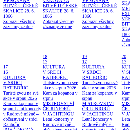
VĚNOVANÁ
VĚNOVANÁ
VĚNOVANÁ
SKA
BITVĚ U ČESKÉ
BITVĚ U ČESKÉ
BITVĚ U ČESKÉ
MĚ
SKALICE 28. 6.
SKALICE 28. 6.
SKALICE 28. 6.
EX
1866
1866
1866
VĚ
Zobrazit všechny
Zobrazit všechny
Zobrazit všechny
BIT
záznamy ze dne
záznamy ze dne
záznamy ze dne
SKA
186
Zobr
zázn
18
19
20
17
17
17
17
KULTURA
KULTURA
KU
16
V SRDCI
V SRDCI
V S
KULTURA
RATIBOŘIC
RATIBOŘIC
RAT
V SRDCI
Turisté zvou na své
Turisté zvou na své
Turi
RATIBOŘIC
akce v srpnu 2026
akce v srpnu 2026
akce
Turisté zvou na své
Kam za kopanou v
Kam za kopanou v
Kam
akce v srpnu 2026
srpnu
srpnu
srpn
Kam za kopanou v
MISTROVSTVÍ
MISTROVSTVÍ
MI
srpnu
Letní koncerty
ČR JUNIORŮ
ČR JUNIORŮ
ČR 
v Rudrově mlýně –
V JACHTINGU
V JACHTINGU
V 
občerstvení v srdci
Letní koncerty v
Letní koncerty v
Letn
Ratibořic
Rudrově mlýně –
Rudrově mlýně –
Rud
POHÁDKOVÁ
občerstvení v srdci
občerstvení v srdci
obče