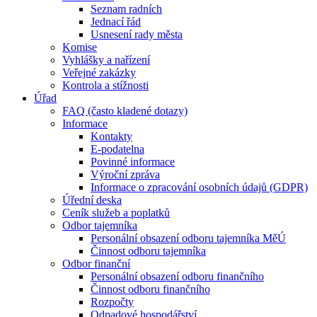
Seznam radních
Jednací řád
Usnesení rady města
Komise
Vyhlášky a nařízení
Veřejné zakázky
Kontrola a stížnosti
Úřad
FAQ (často kladené dotazy)
Informace
Kontakty
E-podatelna
Povinné informace
Výroční zpráva
Informace o zpracování osobních údajů (GDPR)
Úřední deska
Ceník služeb a poplatků
Odbor tajemníka
Personální obsazení odboru tajemníka MěÚ
Činnost odboru tajemníka
Odbor finanční
Personální obsazení odboru finančního
Činnost odboru finančního
Rozpočty
Odpadové hospodářství