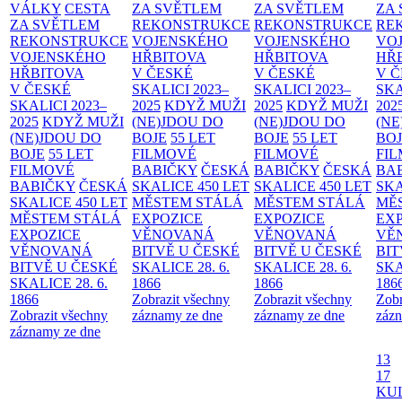
VÁLKY
CESTA
ZA SVĚTLEM
ZA SVĚTLEM
ZA
ZA SVĚTLEM
REKONSTRUKCE
REKONSTRUKCE
RE
REKONSTRUKCE
VOJENSKÉHO
VOJENSKÉHO
VO
VOJENSKÉHO
HŘBITOVA
HŘBITOVA
HŘ
HŘBITOVA
V ČESKÉ
V ČESKÉ
V 
V ČESKÉ
SKALICI 2023–
SKALICI 2023–
SKA
SKALICI 2023–
2025
KDYŽ MUŽI
2025
KDYŽ MUŽI
202
2025
KDYŽ MUŽI
(NE)JDOU DO
(NE)JDOU DO
(NE
(NE)JDOU DO
BOJE
55 LET
BOJE
55 LET
BO
BOJE
55 LET
FILMOVÉ
FILMOVÉ
FI
FILMOVÉ
BABIČKY
ČESKÁ
BABIČKY
ČESKÁ
BA
BABIČKY
ČESKÁ
SKALICE 450 LET
SKALICE 450 LET
SKA
SKALICE 450 LET
MĚSTEM
STÁLÁ
MĚSTEM
STÁLÁ
MĚ
MĚSTEM
STÁLÁ
EXPOZICE
EXPOZICE
EX
EXPOZICE
VĚNOVANÁ
VĚNOVANÁ
VĚ
VĚNOVANÁ
BITVĚ U ČESKÉ
BITVĚ U ČESKÉ
BIT
BITVĚ U ČESKÉ
SKALICE 28. 6.
SKALICE 28. 6.
SKA
SKALICE 28. 6.
1866
1866
186
1866
Zobrazit všechny
Zobrazit všechny
Zobr
Zobrazit všechny
záznamy ze dne
záznamy ze dne
zázn
záznamy ze dne
13
17
KU