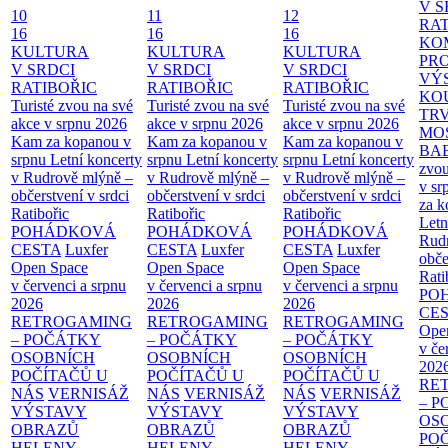
V S
10
11
12
RAT
16
16
16
KO
KULTURA
KULTURA
KULTURA
PR
V SRDCI
V SRDCI
V SRDCI
VÝ
RATIBOŘIC
RATIBOŘIC
RATIBOŘIC
KO
Turisté zvou na své
Turisté zvou na své
Turisté zvou na své
TR
akce v srpnu 2026
akce v srpnu 2026
akce v srpnu 2026
MO
Kam za kopanou v
Kam za kopanou v
Kam za kopanou v
BA
srpnu
Letní koncerty
srpnu
Letní koncerty
srpnu
Letní koncerty
zvou
v Rudrově mlýně –
v Rudrově mlýně –
v Rudrově mlýně –
v sr
občerstvení v srdci
občerstvení v srdci
občerstvení v srdci
za k
Ratibořic
Ratibořic
Ratibořic
Letn
POHÁDKOVÁ
POHÁDKOVÁ
POHÁDKOVÁ
Rud
CESTA
Luxfer
CESTA
Luxfer
CESTA
Luxfer
obče
Open Space
Open Space
Open Space
Rati
v červenci a srpnu
v červenci a srpnu
v červenci a srpnu
PO
2026
2026
2026
CE
RETROGAMING
RETROGAMING
RETROGAMING
Ope
– POČÁTKY
– POČÁTKY
– POČÁTKY
v če
OSOBNÍCH
OSOBNÍCH
OSOBNÍCH
202
POČÍTAČŮ U
POČÍTAČŮ U
POČÍTAČŮ U
RE
NÁS
VERNISÁŽ
NÁS
VERNISÁŽ
NÁS
VERNISÁŽ
– 
VÝSTAVY
VÝSTAVY
VÝSTAVY
OS
OBRAZŮ
OBRAZŮ
OBRAZŮ
PO
HELENY
HELENY
HELENY