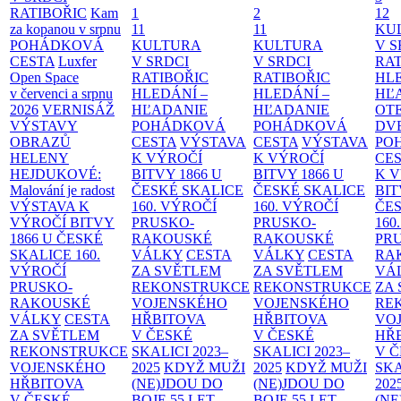
RATIBOŘIC
Kam
1
2
12
za kopanou v srpnu
11
11
KU
POHÁDKOVÁ
KULTURA
KULTURA
V S
CESTA
Luxfer
V SRDCI
V SRDCI
RAT
Open Space
RATIBOŘIC
RATIBOŘIC
HLE
v červenci a srpnu
HLEDÁNÍ –
HLEDÁNÍ –
HĽ
2026
VERNISÁŽ
HĽADANIE
HĽADANIE
OT
VÝSTAVY
POHÁDKOVÁ
POHÁDKOVÁ
DV
OBRAZŮ
CESTA
VÝSTAVA
CESTA
VÝSTAVA
PO
HELENY
K VÝROČÍ
K VÝROČÍ
CE
HEJDUKOVÉ:
BITVY 1866 U
BITVY 1866 U
K 
Malování je radost
ČESKÉ SKALICE
ČESKÉ SKALICE
BIT
VÝSTAVA K
160. VÝROČÍ
160. VÝROČÍ
ČES
VÝROČÍ BITVY
PRUSKO-
PRUSKO-
160
1866 U ČESKÉ
RAKOUSKÉ
RAKOUSKÉ
PR
SKALICE
160.
VÁLKY
CESTA
VÁLKY
CESTA
RA
VÝROČÍ
ZA SVĚTLEM
ZA SVĚTLEM
VÁ
PRUSKO-
REKONSTRUKCE
REKONSTRUKCE
ZA
RAKOUSKÉ
VOJENSKÉHO
VOJENSKÉHO
RE
VÁLKY
CESTA
HŘBITOVA
HŘBITOVA
VO
ZA SVĚTLEM
V ČESKÉ
V ČESKÉ
HŘ
REKONSTRUKCE
SKALICI 2023–
SKALICI 2023–
V 
VOJENSKÉHO
2025
KDYŽ MUŽI
2025
KDYŽ MUŽI
SKA
HŘBITOVA
(NE)JDOU DO
(NE)JDOU DO
202
V ČESKÉ
BOJE
55 LET
BOJE
55 LET
(NE