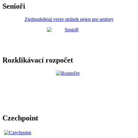
Senioři
Zjednodušená verze stránek nejen pro seniory
Rozklikávací rozpočet
Czechpoint