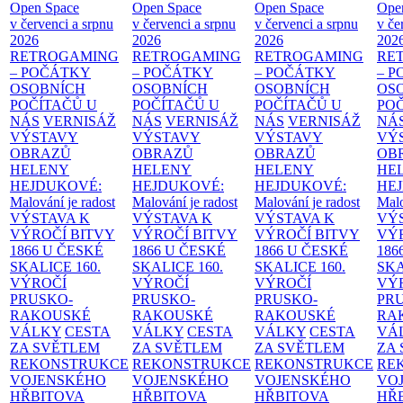
Open Space
Open Space
Open Space
Ope
v červenci a srpnu
v červenci a srpnu
v červenci a srpnu
v če
2026
2026
2026
202
RETROGAMING
RETROGAMING
RETROGAMING
RE
– POČÁTKY
– POČÁTKY
– POČÁTKY
– 
OSOBNÍCH
OSOBNÍCH
OSOBNÍCH
OS
POČÍTAČŮ U
POČÍTAČŮ U
POČÍTAČŮ U
PO
NÁS
VERNISÁŽ
NÁS
VERNISÁŽ
NÁS
VERNISÁŽ
NÁ
VÝSTAVY
VÝSTAVY
VÝSTAVY
VÝ
OBRAZŮ
OBRAZŮ
OBRAZŮ
OB
HELENY
HELENY
HELENY
HE
HEJDUKOVÉ:
HEJDUKOVÉ:
HEJDUKOVÉ:
HE
Malování je radost
Malování je radost
Malování je radost
Malo
VÝSTAVA K
VÝSTAVA K
VÝSTAVA K
VÝ
VÝROČÍ BITVY
VÝROČÍ BITVY
VÝROČÍ BITVY
VÝ
1866 U ČESKÉ
1866 U ČESKÉ
1866 U ČESKÉ
186
SKALICE
160.
SKALICE
160.
SKALICE
160.
SK
VÝROČÍ
VÝROČÍ
VÝROČÍ
VÝ
PRUSKO-
PRUSKO-
PRUSKO-
PR
RAKOUSKÉ
RAKOUSKÉ
RAKOUSKÉ
RA
VÁLKY
CESTA
VÁLKY
CESTA
VÁLKY
CESTA
VÁ
ZA SVĚTLEM
ZA SVĚTLEM
ZA SVĚTLEM
ZA
REKONSTRUKCE
REKONSTRUKCE
REKONSTRUKCE
RE
VOJENSKÉHO
VOJENSKÉHO
VOJENSKÉHO
VO
HŘBITOVA
HŘBITOVA
HŘBITOVA
HŘ