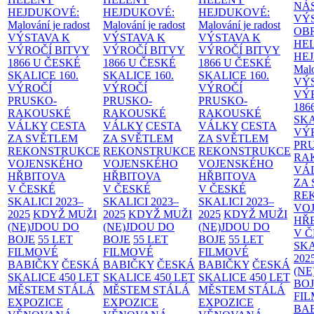
NÁ
HEJDUKOVÉ:
HEJDUKOVÉ:
HEJDUKOVÉ:
VÝ
Malování je radost
Malování je radost
Malování je radost
OB
VÝSTAVA K
VÝSTAVA K
VÝSTAVA K
HE
VÝROČÍ BITVY
VÝROČÍ BITVY
VÝROČÍ BITVY
HE
1866 U ČESKÉ
1866 U ČESKÉ
1866 U ČESKÉ
Malo
SKALICE
160.
SKALICE
160.
SKALICE
160.
VÝ
VÝROČÍ
VÝROČÍ
VÝROČÍ
VÝ
PRUSKO-
PRUSKO-
PRUSKO-
186
RAKOUSKÉ
RAKOUSKÉ
RAKOUSKÉ
SK
VÁLKY
CESTA
VÁLKY
CESTA
VÁLKY
CESTA
VÝ
ZA SVĚTLEM
ZA SVĚTLEM
ZA SVĚTLEM
PR
REKONSTRUKCE
REKONSTRUKCE
REKONSTRUKCE
RA
VOJENSKÉHO
VOJENSKÉHO
VOJENSKÉHO
VÁ
HŘBITOVA
HŘBITOVA
HŘBITOVA
ZA
V ČESKÉ
V ČESKÉ
V ČESKÉ
RE
SKALICI 2023–
SKALICI 2023–
SKALICI 2023–
VO
2025
KDYŽ MUŽI
2025
KDYŽ MUŽI
2025
KDYŽ MUŽI
HŘ
(NE)JDOU DO
(NE)JDOU DO
(NE)JDOU DO
V 
BOJE
55 LET
BOJE
55 LET
BOJE
55 LET
SKA
FILMOVÉ
FILMOVÉ
FILMOVÉ
202
BABIČKY
ČESKÁ
BABIČKY
ČESKÁ
BABIČKY
ČESKÁ
(NE
SKALICE 450 LET
SKALICE 450 LET
SKALICE 450 LET
BO
MĚSTEM
STÁLÁ
MĚSTEM
STÁLÁ
MĚSTEM
STÁLÁ
FI
EXPOZICE
EXPOZICE
EXPOZICE
BA