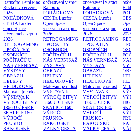
Ratibořic
Letní kino
občerstvení v srdci
občerstvení v srdci
obče
Rozkoš v červenci
Ratibořic
Ratibořic
Rati
2026
POHÁDKOVÁ
POHÁDKOVÁ
PO
POHÁDKOVÁ
CESTA
Luxfer
CESTA
Luxfer
CE
CESTA
Luxfer
Open Space
Open Space
Ope
Open Space
v červenci a srpnu
v červenci a srpnu
v če
v červenci a srpnu
2026
2026
202
2026
RETROGAMING
RETROGAMING
RE
RETROGAMING
– POČÁTKY
– POČÁTKY
– 
– POČÁTKY
OSOBNÍCH
OSOBNÍCH
OS
OSOBNÍCH
POČÍTAČŮ U
POČÍTAČŮ U
PO
POČÍTAČŮ U
NÁS
VERNISÁŽ
NÁS
VERNISÁŽ
NÁ
NÁS
VERNISÁŽ
VÝSTAVY
VÝSTAVY
VÝ
VÝSTAVY
OBRAZŮ
OBRAZŮ
OB
OBRAZŮ
HELENY
HELENY
HE
HELENY
HEJDUKOVÉ:
HEJDUKOVÉ:
HE
HEJDUKOVÉ:
Malování je radost
Malování je radost
Malo
Malování je radost
VÝSTAVA K
VÝSTAVA K
VÝ
VÝSTAVA K
VÝROČÍ BITVY
VÝROČÍ BITVY
VÝ
VÝROČÍ BITVY
1866 U ČESKÉ
1866 U ČESKÉ
186
1866 U ČESKÉ
SKALICE
160.
SKALICE
160.
SK
SKALICE
160.
VÝROČÍ
VÝROČÍ
VÝ
VÝROČÍ
PRUSKO-
PRUSKO-
PR
PRUSKO-
RAKOUSKÉ
RAKOUSKÉ
RA
RAKOUSKÉ
VÁLKY
CESTA
VÁLKY
CESTA
VÁ