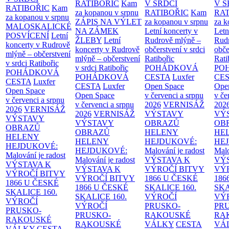
RATIBOŘIC
Kam
V SRDCI
V S
RATIBOŘIC
Kam
za kopanou v srpnu
RATIBOŘIC
Kam
RAT
za kopanou v srpnu
ZÁPIS NA VÝLET
za kopanou v srpnu
za k
MALOSKALICKÉ
NA ZÁMEK
Letní koncerty v
Letn
POSVÍCENÍ
Letní
ŽLEBY
Letní
Rudrově mlýně –
Rud
koncerty v Rudrově
koncerty v Rudrově
občerstvení v srdci
obče
mlýně – občerstvení
mlýně – občerstvení
Ratibořic
Rati
v srdci Ratibořic
v srdci Ratibořic
POHÁDKOVÁ
PO
POHÁDKOVÁ
POHÁDKOVÁ
CESTA
Luxfer
CE
CESTA
Luxfer
CESTA
Luxfer
Open Space
Ope
Open Space
Open Space
v červenci a srpnu
v če
v červenci a srpnu
v červenci a srpnu
2026
VERNISÁŽ
202
2026
VERNISÁŽ
2026
VERNISÁŽ
VÝSTAVY
VÝ
VÝSTAVY
VÝSTAVY
OBRAZŮ
OB
OBRAZŮ
OBRAZŮ
HELENY
HE
HELENY
HELENY
HEJDUKOVÉ:
HE
HEJDUKOVÉ:
HEJDUKOVÉ:
Malování je radost
Malo
Malování je radost
Malování je radost
VÝSTAVA K
VÝ
VÝSTAVA K
VÝSTAVA K
VÝROČÍ BITVY
VÝ
VÝROČÍ BITVY
VÝROČÍ BITVY
1866 U ČESKÉ
186
1866 U ČESKÉ
1866 U ČESKÉ
SKALICE
160.
SK
SKALICE
160.
SKALICE
160.
VÝROČÍ
VÝ
VÝROČÍ
VÝROČÍ
PRUSKO-
PR
PRUSKO-
PRUSKO-
RAKOUSKÉ
RA
RAKOUSKÉ
RAKOUSKÉ
VÁLKY
CESTA
VÁ
VÁLKY
CESTA