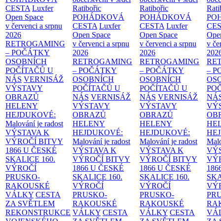
CESTA
Luxfer
Ratibořic
Ratibořic
Rati
Open Space
POHÁDKOVÁ
POHÁDKOVÁ
PO
v červenci a srpnu
CESTA
Luxfer
CESTA
Luxfer
CE
2026
Open Space
Open Space
Ope
RETROGAMING
v červenci a srpnu
v červenci a srpnu
v če
– POČÁTKY
2026
2026
202
OSOBNÍCH
RETROGAMING
RETROGAMING
RE
POČÍTAČŮ U
– POČÁTKY
– POČÁTKY
– 
NÁS
VERNISÁŽ
OSOBNÍCH
OSOBNÍCH
OS
VÝSTAVY
POČÍTAČŮ U
POČÍTAČŮ U
PO
OBRAZŮ
NÁS
VERNISÁŽ
NÁS
VERNISÁŽ
NÁ
HELENY
VÝSTAVY
VÝSTAVY
VÝ
HEJDUKOVÉ:
OBRAZŮ
OBRAZŮ
OB
Malování je radost
HELENY
HELENY
HE
VÝSTAVA K
HEJDUKOVÉ:
HEJDUKOVÉ:
HE
VÝROČÍ BITVY
Malování je radost
Malování je radost
Malo
1866 U ČESKÉ
VÝSTAVA K
VÝSTAVA K
VÝ
SKALICE
160.
VÝROČÍ BITVY
VÝROČÍ BITVY
VÝ
VÝROČÍ
1866 U ČESKÉ
1866 U ČESKÉ
186
PRUSKO-
SKALICE
160.
SKALICE
160.
SK
RAKOUSKÉ
VÝROČÍ
VÝROČÍ
VÝ
VÁLKY
CESTA
PRUSKO-
PRUSKO-
PR
ZA SVĚTLEM
RAKOUSKÉ
RAKOUSKÉ
RA
REKONSTRUKCE
VÁLKY
CESTA
VÁLKY
CESTA
VÁ