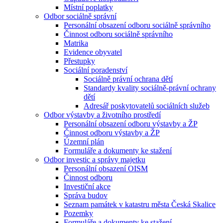
Místní poplatky
Odbor sociálně správní
Personální obsazení odboru sociálně správního
Činnost odboru sociálně správního
Matrika
Evidence obyvatel
Přestupky
Sociální poradenství
Sociálně právní ochrana dětí
Standardy kvality sociálně-právní ochrany
dětí
Adresář poskytovatelů sociálních služeb
Odbor výstavby a životního prostředí
Personální obsazení odboru výstavby a ŽP
Činnost odboru výstavby a ŽP
Územní plán
Formuláře a dokumenty ke stažení
Odbor investic a správy majetku
Personální obsazení OISM
Činnost odboru
Investiční akce
Správa budov
Seznam památek v katastru města Česká Skalice
Pozemky
Formuláře a dokumenty ke stažení