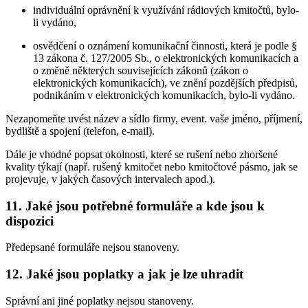
individuální oprávnění k využívání rádiových kmitočtů, bylo-
li vydáno,
osvědčení o oznámení komunikační činnosti, která je podle §
13 zákona č. 127/2005 Sb., o elektronických komunikacích a
o změně některých souvisejících zákonů (zákon o
elektronických komunikacích), ve znění pozdějších předpisů,
podnikáním v elektronických komunikacích, bylo-li vydáno.
Nezapomeňte uvést název a sídlo firmy, event. vaše jméno, příjmení,
bydliště a spojení (telefon, e-mail).
Dále je vhodné popsat okolnosti, které se rušení nebo zhoršené
kvality týkají (např. rušený kmitočet nebo kmitočtové pásmo, jak se
projevuje, v jakých časových intervalech apod.).
11. Jaké jsou potřebné formuláře a kde jsou k
dispozici
Předepsané formuláře nejsou stanoveny.
12. Jaké jsou poplatky a jak je lze uhradit
Správní ani jiné poplatky nejsou stanoveny.