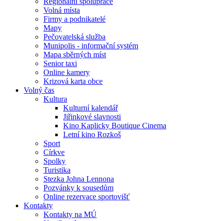
Regionální spolupráce
Volná místa
Firmy a podnikatelé
Mapy
Pečovatelská služba
Munipolis - informační systém
Mapa sběrných míst
Senior taxi
Online kamery
Krizová karta obce
Volný čas
Kultura
Kulturní kalendář
Jiřinkové slavnosti
Kino Kaplicky Boutique Cinema
Letní kino Rozkoš
Sport
Církve
Spolky
Turistika
Stezka Johna Lennona
Pozvánky k sousedům
Online rezervace sportovišť
Kontakty
Kontakty na MÚ