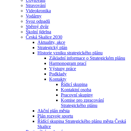
Ubytování
Stravování
Videokronika
Vodárny
Svoz odpadů
Sběrný dvůr
Školní jídelna
Česká Skalice 2030
Aktuality, akce
Strategický plán
Historie vzniku strategického plánu
Základní informace o Strategickém plánu
Harmonogram prací
Výstupy práce
Podklady
Kontakty
Řídicí skupina
Kontaktní osoba
Pracovní skupiny
Komise pro zpracování
Strategického plánu
Akční plán města
Plán rozvoje sportu
Řídící skupina Strategického plánu města Česká
Skalice