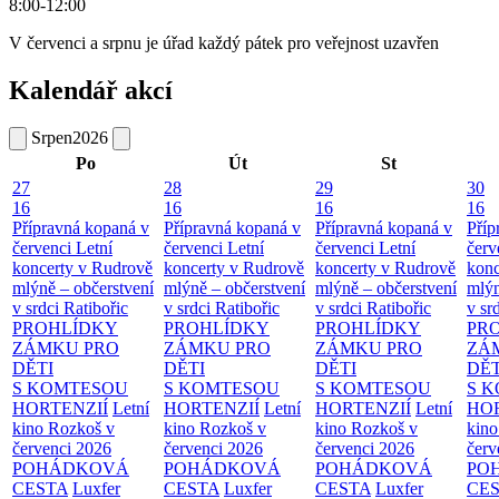
8:00-12:00
V červenci a srpnu je úřad každý pátek pro veřejnost uzavřen
Kalendář akcí
Srpen
2026
Po
Út
St
27
28
29
30
16
16
16
16
Přípravná kopaná v
Přípravná kopaná v
Přípravná kopaná v
Příp
červenci
Letní
červenci
Letní
červenci
Letní
červ
koncerty v Rudrově
koncerty v Rudrově
koncerty v Rudrově
konc
mlýně – občerstvení
mlýně – občerstvení
mlýně – občerstvení
mlýn
v srdci Ratibořic
v srdci Ratibořic
v srdci Ratibořic
v sr
PROHLÍDKY
PROHLÍDKY
PROHLÍDKY
PR
ZÁMKU PRO
ZÁMKU PRO
ZÁMKU PRO
ZÁ
DĚTI
DĚTI
DĚTI
DĚT
S KOMTESOU
S KOMTESOU
S KOMTESOU
S 
HORTENZIÍ
Letní
HORTENZIÍ
Letní
HORTENZIÍ
Letní
HOR
kino Rozkoš v
kino Rozkoš v
kino Rozkoš v
kino
červenci 2026
červenci 2026
červenci 2026
červ
POHÁDKOVÁ
POHÁDKOVÁ
POHÁDKOVÁ
PO
CESTA
Luxfer
CESTA
Luxfer
CESTA
Luxfer
CE