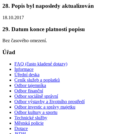
28. Popis byl naposledy aktualizován
18.10.2017
29. Datum konce platnosti popisu
Bez časového omezení.
Úřad
FAQ (často kladené dotazy)
Informace
Úřední deska
Ceník služeb a poplatků
Odbor tajemníka
Odbor finanční
Odbor sociálně správní
Odbor výstavby a životního prostředí
Odbor investic a správy majetku
Odbor kultury a sportu
Technické služby
Městská policie
Dotace
JSDH