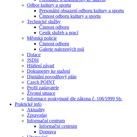
Odbor kultury a sportu
Personální obsazení odboru kultury a sportu
Činnost odboru kultury a sportu
Technické služby
Činnost odboru
Ceník služeb a prací
Městská policie
Činnost odboru
Galerie nalezených psů
Dotace
JSDH
Hlášení závad
Dokumenty ke stažení
Digitální povodňový plán
Czech POINT
Profil zadavatele
Životní situace
Informace poskytnuté dle zákona č. 106⁄1999 Sb.
Praktické info
Aktuality
Zpravodaj
Informační centrum
Informační centrum
Doprava