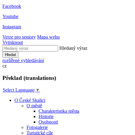
Facebook
Youtube
Instagram
Verze pro seniory
Mapa webu
Vytisknout
Hledaný výraz
Hledat
rozšířené vyhledávání
cz
Překlad (translations)
Select Language
▼
O České Skalici
O městě
Charakteristika města
Historie
Osobnosti
Fotogalerie
Turistické cíle