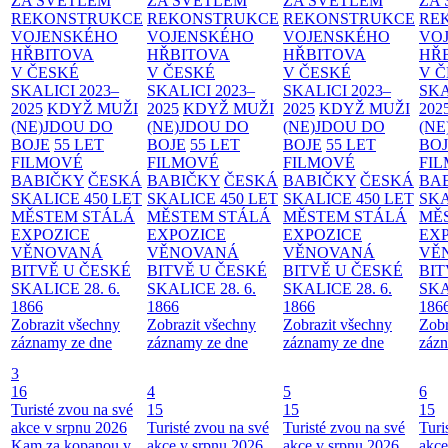
ZA SVĚTLEM
ZA SVĚTLEM
ZA SVĚTLEM
ZA
REKONSTRUKCE
REKONSTRUKCE
REKONSTRUKCE
RE
VOJENSKÉHO
VOJENSKÉHO
VOJENSKÉHO
VO
HŘBITOVA
HŘBITOVA
HŘBITOVA
HŘ
V ČESKÉ
V ČESKÉ
V ČESKÉ
V 
SKALICI 2023–
SKALICI 2023–
SKALICI 2023–
SKA
2025
KDYŽ MUŽI
2025
KDYŽ MUŽI
2025
KDYŽ MUŽI
202
(NE)JDOU DO
(NE)JDOU DO
(NE)JDOU DO
(NE
BOJE
55 LET
BOJE
55 LET
BOJE
55 LET
BO
FILMOVÉ
FILMOVÉ
FILMOVÉ
FI
BABIČKY
ČESKÁ
BABIČKY
ČESKÁ
BABIČKY
ČESKÁ
BA
SKALICE 450 LET
SKALICE 450 LET
SKALICE 450 LET
SKA
MĚSTEM
STÁLÁ
MĚSTEM
STÁLÁ
MĚSTEM
STÁLÁ
MĚ
EXPOZICE
EXPOZICE
EXPOZICE
EX
VĚNOVANÁ
VĚNOVANÁ
VĚNOVANÁ
VĚ
BITVĚ U ČESKÉ
BITVĚ U ČESKÉ
BITVĚ U ČESKÉ
BIT
SKALICE 28. 6.
SKALICE 28. 6.
SKALICE 28. 6.
SKA
1866
1866
1866
186
Zobrazit všechny
Zobrazit všechny
Zobrazit všechny
Zobr
záznamy ze dne
záznamy ze dne
záznamy ze dne
zázn
3
16
4
5
6
Turisté zvou na své
15
15
15
akce v srpnu 2026
Turisté zvou na své
Turisté zvou na své
Turi
Kam za kopanou v
akce v srpnu 2026
akce v srpnu 2026
akce