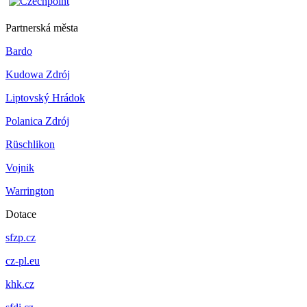
Partnerská města
Bardo
Kudowa Zdrój
Liptovský Hrádok
Polanica Zdrój
Rüschlikon
Vojnik
Warrington
Dotace
sfzp.cz
cz-pl.eu
khk.cz