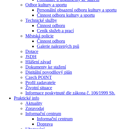
Odbor kultury a sportu
Personální obsazení odboru kultury a sportu
Činnost odboru kultury a sportu
Technické služby
Činnost odboru
Ceník služeb a prací
Městská policie
Činnost odboru
Galerie nalezených psů
Dotace
JSDH
Hlášení závad
Dokumenty ke stažení
Digitální povodňový plán
Czech POINT
Profil zadavatele
Životní situace
Informace poskytnuté dle zákona č. 106⁄1999 Sb.
Praktické info
Aktuality
Zpravodaj
Informační centrum
Informační centrum
Doprava