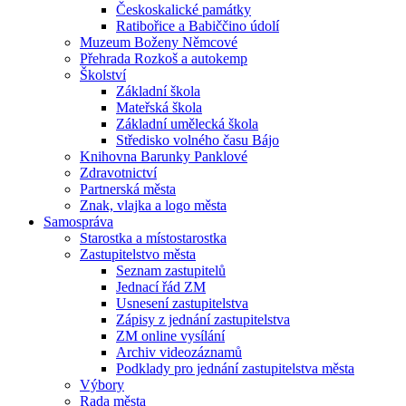
Českoskalické památky
Ratibořice a Babiččino údolí
Muzeum Boženy Němcové
Přehrada Rozkoš a autokemp
Školství
Základní škola
Mateřská škola
Základní umělecká škola
Středisko volného času Bájo
Knihovna Barunky Panklové
Zdravotnictví
Partnerská města
Znak, vlajka a logo města
Samospráva
Starostka a místostarostka
Zastupitelstvo města
Seznam zastupitelů
Jednací řád ZM
Usnesení zastupitelstva
Zápisy z jednání zastupitelstva
ZM online vysílání
Archiv videozáznamů
Podklady pro jednání zastupitelstva města
Výbory
Rada města