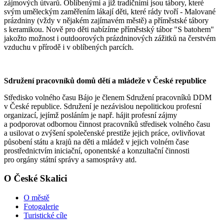
zájmových útvarů. Oblíbenými a již tradičními jsou tábory, které
svým uměleckým zaměřením lákají děti, které rády tvoří - Malované
prázdniny (vždy v nějakém zajímavém městě) a příměstské tábory
s keramikou. Nově pro děti nabízíme příměstský tábor "S batohem"
jakožto možnost i outdoorových prázdninových zážitků na čerstvém
vzduchu v přírodě i v oblíbených parcích.
Sdružení pracovníků domů dětí a mládeže v České republice
Středisko volného času Bájo je členem Sdružení pracovníků DDM
v České republice. Sdružení je nezávislou nepolitickou profesní
organizací, jejímž posláním je např. hájit profesní zájmy
a podporovat odbornou činnost pracovníků středisek volného času
a usilovat o zvýšení společenské prestiže jejich práce, ovlivňovat
působení státu a krajů na děti a mládež v jejich volném čase
prostřednictvím iniciační, oponentské a konzultační činnosti
pro orgány státní správy a samosprávy atd.
O České Skalici
O městě
Fotogalerie
Turistické cíle