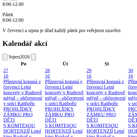
8:00-12.00
Pátek
8:00-12:00
V červenci a srpnu je úřad každý pátek pro veřejnost uzavřen
Kalendář akcí
Srpen
2026
Po
Út
St
27
28
29
30
16
16
16
16
Přípravná kopaná v
Přípravná kopaná v
Přípravná kopaná v
Příp
červenci
Letní
červenci
Letní
červenci
Letní
červ
koncerty v Rudrově
koncerty v Rudrově
koncerty v Rudrově
konc
mlýně – občerstvení
mlýně – občerstvení
mlýně – občerstvení
mlýn
v srdci Ratibořic
v srdci Ratibořic
v srdci Ratibořic
v sr
PROHLÍDKY
PROHLÍDKY
PROHLÍDKY
PR
ZÁMKU PRO
ZÁMKU PRO
ZÁMKU PRO
ZÁ
DĚTI
DĚTI
DĚTI
DĚT
S KOMTESOU
S KOMTESOU
S KOMTESOU
S 
HORTENZIÍ
Letní
HORTENZIÍ
Letní
HORTENZIÍ
Letní
HOR
kino Rozkoš v
kino Rozkoš v
kino Rozkoš v
kino