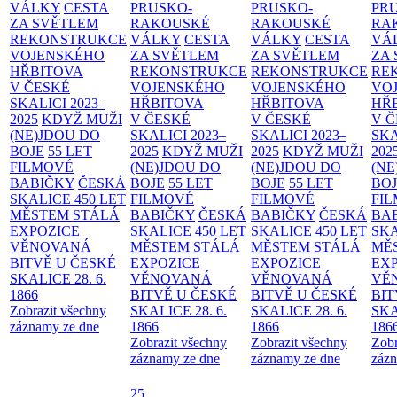
VÁLKY
CESTA
PRUSKO-
PRUSKO-
PR
ZA SVĚTLEM
RAKOUSKÉ
RAKOUSKÉ
RA
REKONSTRUKCE
VÁLKY
CESTA
VÁLKY
CESTA
VÁ
VOJENSKÉHO
ZA SVĚTLEM
ZA SVĚTLEM
ZA
HŘBITOVA
REKONSTRUKCE
REKONSTRUKCE
RE
V ČESKÉ
VOJENSKÉHO
VOJENSKÉHO
VO
SKALICI 2023–
HŘBITOVA
HŘBITOVA
HŘ
2025
KDYŽ MUŽI
V ČESKÉ
V ČESKÉ
V 
(NE)JDOU DO
SKALICI 2023–
SKALICI 2023–
SKA
BOJE
55 LET
2025
KDYŽ MUŽI
2025
KDYŽ MUŽI
202
FILMOVÉ
(NE)JDOU DO
(NE)JDOU DO
(NE
BABIČKY
ČESKÁ
BOJE
55 LET
BOJE
55 LET
BO
SKALICE 450 LET
FILMOVÉ
FILMOVÉ
FI
MĚSTEM
STÁLÁ
BABIČKY
ČESKÁ
BABIČKY
ČESKÁ
BA
EXPOZICE
SKALICE 450 LET
SKALICE 450 LET
SKA
VĚNOVANÁ
MĚSTEM
STÁLÁ
MĚSTEM
STÁLÁ
MĚ
BITVĚ U ČESKÉ
EXPOZICE
EXPOZICE
EX
SKALICE 28. 6.
VĚNOVANÁ
VĚNOVANÁ
VĚ
1866
BITVĚ U ČESKÉ
BITVĚ U ČESKÉ
BIT
Zobrazit všechny
SKALICE 28. 6.
SKALICE 28. 6.
SKA
záznamy ze dne
1866
1866
186
Zobrazit všechny
Zobrazit všechny
Zobr
záznamy ze dne
záznamy ze dne
zázn
25