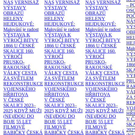
NÁS
VERNISÁŽ
NÁS
VERNISÁŽ
NÁS
VERNISÁŽ
– 
VÝSTAVY
VÝSTAVY
VÝSTAVY
OS
OBRAZŮ
OBRAZŮ
OBRAZŮ
PO
HELENY
HELENY
HELENY
NÁ
HEJDUKOVÉ:
HEJDUKOVÉ:
HEJDUKOVÉ:
VÝ
Malování je radost
Malování je radost
Malování je radost
OB
VÝSTAVA K
VÝSTAVA K
VÝSTAVA K
HE
VÝROČÍ BITVY
VÝROČÍ BITVY
VÝROČÍ BITVY
HE
1866 U ČESKÉ
1866 U ČESKÉ
1866 U ČESKÉ
Malo
SKALICE
160.
SKALICE
160.
SKALICE
160.
VÝ
VÝROČÍ
VÝROČÍ
VÝROČÍ
VÝ
PRUSKO-
PRUSKO-
PRUSKO-
186
RAKOUSKÉ
RAKOUSKÉ
RAKOUSKÉ
SK
VÁLKY
CESTA
VÁLKY
CESTA
VÁLKY
CESTA
VÝ
ZA SVĚTLEM
ZA SVĚTLEM
ZA SVĚTLEM
PR
REKONSTRUKCE
REKONSTRUKCE
REKONSTRUKCE
RA
VOJENSKÉHO
VOJENSKÉHO
VOJENSKÉHO
VÁ
HŘBITOVA
HŘBITOVA
HŘBITOVA
ZA
V ČESKÉ
V ČESKÉ
V ČESKÉ
RE
SKALICI 2023–
SKALICI 2023–
SKALICI 2023–
VO
2025
KDYŽ MUŽI
2025
KDYŽ MUŽI
2025
KDYŽ MUŽI
HŘ
(NE)JDOU DO
(NE)JDOU DO
(NE)JDOU DO
V 
BOJE
55 LET
BOJE
55 LET
BOJE
55 LET
SKA
FILMOVÉ
FILMOVÉ
FILMOVÉ
202
BABIČKY
ČESKÁ
BABIČKY
ČESKÁ
BABIČKY
ČESKÁ