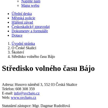
Napište nám
Mapa webu
Úřední deska
Městská policie
Hlášení závad
Českoskalický zpravodaj
Dokumenty a formuláře
Dotace
Úvodní stránka
O České Skalici
Školství
Středisko volného času Bájo
Středisko volného času Bájo
Adresa: Husovo náměstí 3, 552 03 Česká Skalice
Telefon: 608 308 359
E-mail:
info@svcbajo.cz
Web:
www.svcbajo.cz
Statutární zástupce: Mgr. Dagmar Rudolfová