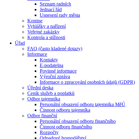
Seznam radních
Jednací řád
Usnesení rady města
Komise
Vyhlášky a nařízení
Veřejné zakázky
Kontrola a stížnosti
Úřad
FAQ (často kladené dotazy)
Informace
Kontakty
E-podatelna
Povinné informace
Výroční zpráva
Informace o zpracování osobních údajů (GDPR)
Úřední deska
Ceník služeb a poplatků
Odbor tajemníka
Personální obsazení odboru tajemníka MěÚ
Činnost odboru tajemníka
Odbor finanční
Personální obsazení odboru finančního
Činnost odboru finančního
Rozpočty
Odpadové hospodářství