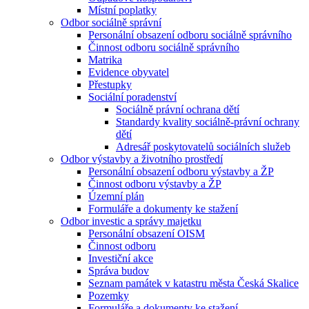
Místní poplatky
Odbor sociálně správní
Personální obsazení odboru sociálně správního
Činnost odboru sociálně správního
Matrika
Evidence obyvatel
Přestupky
Sociální poradenství
Sociálně právní ochrana dětí
Standardy kvality sociálně-právní ochrany
dětí
Adresář poskytovatelů sociálních služeb
Odbor výstavby a životního prostředí
Personální obsazení odboru výstavby a ŽP
Činnost odboru výstavby a ŽP
Územní plán
Formuláře a dokumenty ke stažení
Odbor investic a správy majetku
Personální obsazení OISM
Činnost odboru
Investiční akce
Správa budov
Seznam památek v katastru města Česká Skalice
Pozemky
Formuláře a dokumenty ke stažení