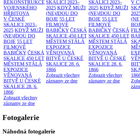
REKONSTRUKCE
SKALICI 2023–
SKALICI 2023–
V 
VOJENSKÉHO
2025
KDYŽ MUŽI
2025
KDYŽ MUŽI
SKA
HŘBITOVA
(NE)JDOU DO
(NE)JDOU DO
202
V ČESKÉ
BOJE
55 LET
BOJE
55 LET
(NE
SKALICI 2023–
FILMOVÉ
FILMOVÉ
BO
2025
KDYŽ MUŽI
BABIČKY
ČESKÁ
BABIČKY
ČESKÁ
FI
(NE)JDOU DO
SKALICE 450 LET
SKALICE 450 LET
BA
BOJE
55 LET
MĚSTEM
STÁLÁ
MĚSTEM
STÁLÁ
SKA
FILMOVÉ
EXPOZICE
EXPOZICE
MĚ
BABIČKY
ČESKÁ
VĚNOVANÁ
VĚNOVANÁ
EX
SKALICE 450 LET
BITVĚ U ČESKÉ
BITVĚ U ČESKÉ
VĚ
MĚSTEM
STÁLÁ
SKALICE 28. 6.
SKALICE 28. 6.
BIT
EXPOZICE
1866
1866
SKA
VĚNOVANÁ
Zobrazit všechny
Zobrazit všechny
186
BITVĚ U ČESKÉ
záznamy ze dne
záznamy ze dne
Zobr
SKALICE 28. 6.
zázn
1866
Zobrazit všechny
záznamy ze dne
Fotogalerie
Náhodná fotogalerie