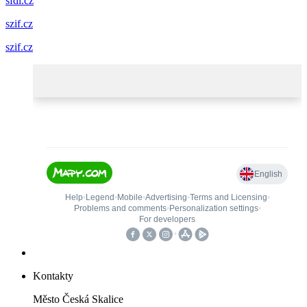
sfdi.cz
szif.cz
szif.cz
Kontakty
Město Česká Skalice