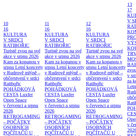
13
17
KU
V S
10
11
12
RAT
16
16
16
KO
KULTURA
KULTURA
KULTURA
PR
V SRDCI
V SRDCI
V SRDCI
VÝ
RATIBOŘIC
RATIBOŘIC
RATIBOŘIC
KO
Turisté zvou na své
Turisté zvou na své
Turisté zvou na své
TR
akce v srpnu 2026
akce v srpnu 2026
akce v srpnu 2026
MO
Kam za kopanou v
Kam za kopanou v
Kam za kopanou v
BA
srpnu
Letní koncerty
srpnu
Letní koncerty
srpnu
Letní koncerty
zvou
v Rudrově mlýně –
v Rudrově mlýně –
v Rudrově mlýně –
v sr
občerstvení v srdci
občerstvení v srdci
občerstvení v srdci
za k
Ratibořic
Ratibořic
Ratibořic
Letn
POHÁDKOVÁ
POHÁDKOVÁ
POHÁDKOVÁ
Rud
CESTA
Luxfer
CESTA
Luxfer
CESTA
Luxfer
obče
Open Space
Open Space
Open Space
Rati
v červenci a srpnu
v červenci a srpnu
v červenci a srpnu
PO
2026
2026
2026
CE
RETROGAMING
RETROGAMING
RETROGAMING
Ope
– POČÁTKY
– POČÁTKY
– POČÁTKY
v če
OSOBNÍCH
OSOBNÍCH
OSOBNÍCH
202
POČÍTAČŮ U
POČÍTAČŮ U
POČÍTAČŮ U
RE