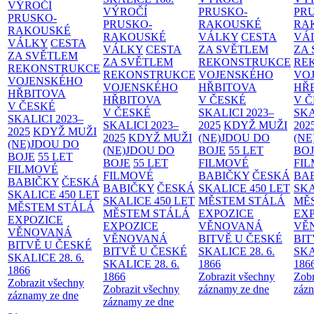
VÝROČÍ
VÝROČÍ
PRUSKO-
PR
PRUSKO-
PRUSKO-
RAKOUSKÉ
RA
RAKOUSKÉ
RAKOUSKÉ
VÁLKY
CESTA
VÁ
VÁLKY
CESTA
VÁLKY
CESTA
ZA SVĚTLEM
ZA
ZA SVĚTLEM
ZA SVĚTLEM
REKONSTRUKCE
RE
REKONSTRUKCE
REKONSTRUKCE
VOJENSKÉHO
VO
VOJENSKÉHO
VOJENSKÉHO
HŘBITOVA
HŘ
HŘBITOVA
HŘBITOVA
V ČESKÉ
V 
V ČESKÉ
V ČESKÉ
SKALICI 2023–
SKA
SKALICI 2023–
SKALICI 2023–
2025
KDYŽ MUŽI
202
2025
KDYŽ MUŽI
2025
KDYŽ MUŽI
(NE)JDOU DO
(NE
(NE)JDOU DO
(NE)JDOU DO
BOJE
55 LET
BO
BOJE
55 LET
BOJE
55 LET
FILMOVÉ
FI
FILMOVÉ
FILMOVÉ
BABIČKY
ČESKÁ
BA
BABIČKY
ČESKÁ
BABIČKY
ČESKÁ
SKALICE 450 LET
SKA
SKALICE 450 LET
SKALICE 450 LET
MĚSTEM
STÁLÁ
MĚ
MĚSTEM
STÁLÁ
MĚSTEM
STÁLÁ
EXPOZICE
EX
EXPOZICE
EXPOZICE
VĚNOVANÁ
VĚ
VĚNOVANÁ
VĚNOVANÁ
BITVĚ U ČESKÉ
BIT
BITVĚ U ČESKÉ
BITVĚ U ČESKÉ
SKALICE 28. 6.
SKA
SKALICE 28. 6.
SKALICE 28. 6.
1866
186
1866
1866
Zobrazit všechny
Zobr
Zobrazit všechny
Zobrazit všechny
záznamy ze dne
zázn
záznamy ze dne
záznamy ze dne