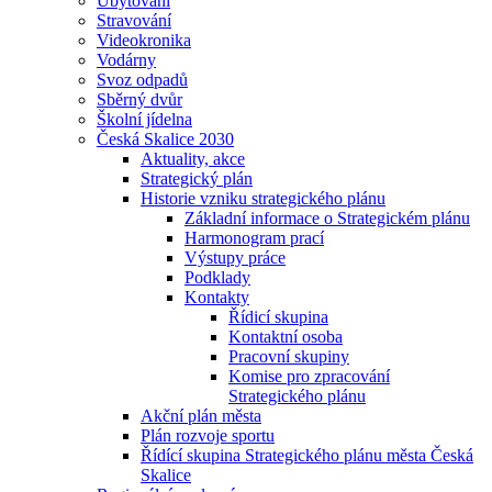
Ubytování
Stravování
Videokronika
Vodárny
Svoz odpadů
Sběrný dvůr
Školní jídelna
Česká Skalice 2030
Aktuality, akce
Strategický plán
Historie vzniku strategického plánu
Základní informace o Strategickém plánu
Harmonogram prací
Výstupy práce
Podklady
Kontakty
Řídicí skupina
Kontaktní osoba
Pracovní skupiny
Komise pro zpracování
Strategického plánu
Akční plán města
Plán rozvoje sportu
Řídící skupina Strategického plánu města Česká
Skalice