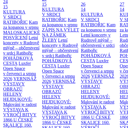
24
15
26
27
15
KULTURA
14
14
KULTURA
V SRDCI
KULTURA
KU
V SRDCI
RATIBOŘIC
Kam
V SRDCI
V S
RATIBOŘIC
Kam
za kopanou v srpnu
RATIBOŘIC
Kam
RAT
za kopanou v srpnu
ZÁPIS NA VÝLET
za kopanou v srpnu
za k
MALOSKALICKÉ
NA ZÁMEK
Letní koncerty v
Letn
POSVÍCENÍ
Letní
ŽLEBY
Letní
Rudrově mlýně –
Rud
koncerty v Rudrově
koncerty v Rudrově
občerstvení v srdci
obče
mlýně – občerstvení
mlýně – občerstvení
Ratibořic
Rati
v srdci Ratibořic
v srdci Ratibořic
POHÁDKOVÁ
PO
POHÁDKOVÁ
POHÁDKOVÁ
CESTA
Luxfer
CE
CESTA
Luxfer
CESTA
Luxfer
Open Space
Ope
Open Space
Open Space
v červenci a srpnu
v če
v červenci a srpnu
v červenci a srpnu
2026
VERNISÁŽ
202
2026
VERNISÁŽ
2026
VERNISÁŽ
VÝSTAVY
VÝ
VÝSTAVY
VÝSTAVY
OBRAZŮ
OB
OBRAZŮ
OBRAZŮ
HELENY
HE
HELENY
HELENY
HEJDUKOVÉ:
HE
HEJDUKOVÉ:
HEJDUKOVÉ:
Malování je radost
Malo
Malování je radost
Malování je radost
VÝSTAVA K
VÝ
VÝSTAVA K
VÝSTAVA K
VÝROČÍ BITVY
VÝ
VÝROČÍ BITVY
VÝROČÍ BITVY
1866 U ČESKÉ
186
1866 U ČESKÉ
1866 U ČESKÉ
SKALICE
160.
SK
SKALICE
160.
SKALICE
160.
VÝROČÍ
VÝ