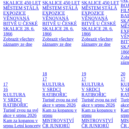
(NE
SKALICE 450 LET
SKALICE 450 LET
SKALICE 450 LET
BO
MĚSTEM
STÁLÁ
MĚSTEM
STÁLÁ
MĚSTEM
STÁLÁ
FI
EXPOZICE
EXPOZICE
EXPOZICE
BA
VĚNOVANÁ
VĚNOVANÁ
VĚNOVANÁ
SKA
BITVĚ U ČESKÉ
BITVĚ U ČESKÉ
BITVĚ U ČESKÉ
MĚ
SKALICE 28. 6.
SKALICE 28. 6.
SKALICE 28. 6.
EX
1866
1866
1866
VĚ
Zobrazit všechny
Zobrazit všechny
Zobrazit všechny
BIT
záznamy ze dne
záznamy ze dne
záznamy ze dne
SKA
186
Zobr
zázn
18
19
20
17
17
17
17
KULTURA
KULTURA
KU
16
V SRDCI
V SRDCI
V S
KULTURA
RATIBOŘIC
RATIBOŘIC
RAT
V SRDCI
Turisté zvou na své
Turisté zvou na své
Turi
RATIBOŘIC
akce v srpnu 2026
akce v srpnu 2026
akce
Turisté zvou na své
Kam za kopanou v
Kam za kopanou v
Kam
akce v srpnu 2026
srpnu
srpnu
srpn
Kam za kopanou v
MISTROVSTVÍ
MISTROVSTVÍ
MI
srpnu
Letní koncerty
ČR JUNIORŮ
ČR JUNIORŮ
ČR 