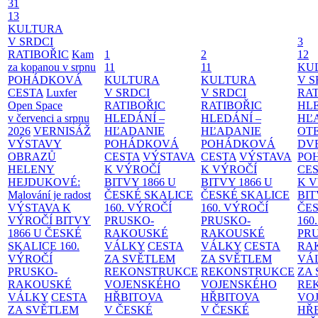
31
13
KULTURA
V SRDCI
3
RATIBOŘIC
Kam
1
2
12
za kopanou v srpnu
11
11
KU
POHÁDKOVÁ
KULTURA
KULTURA
V S
CESTA
Luxfer
V SRDCI
V SRDCI
RAT
Open Space
RATIBOŘIC
RATIBOŘIC
HLE
v červenci a srpnu
HLEDÁNÍ –
HLEDÁNÍ –
HĽ
2026
VERNISÁŽ
HĽADANIE
HĽADANIE
OT
VÝSTAVY
POHÁDKOVÁ
POHÁDKOVÁ
DV
OBRAZŮ
CESTA
VÝSTAVA
CESTA
VÝSTAVA
PO
HELENY
K VÝROČÍ
K VÝROČÍ
CE
HEJDUKOVÉ:
BITVY 1866 U
BITVY 1866 U
K 
Malování je radost
ČESKÉ SKALICE
ČESKÉ SKALICE
BIT
VÝSTAVA K
160. VÝROČÍ
160. VÝROČÍ
ČES
VÝROČÍ BITVY
PRUSKO-
PRUSKO-
160
1866 U ČESKÉ
RAKOUSKÉ
RAKOUSKÉ
PR
SKALICE
160.
VÁLKY
CESTA
VÁLKY
CESTA
RA
VÝROČÍ
ZA SVĚTLEM
ZA SVĚTLEM
VÁ
PRUSKO-
REKONSTRUKCE
REKONSTRUKCE
ZA
RAKOUSKÉ
VOJENSKÉHO
VOJENSKÉHO
RE
VÁLKY
CESTA
HŘBITOVA
HŘBITOVA
VO
ZA SVĚTLEM
V ČESKÉ
V ČESKÉ
HŘ