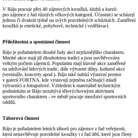
V Báju pracuje přes 40 zájmových kroužků, klubů a kurzů
pro zájemce z řad různých věkových kategorií. Účastníci se scházejí
jednou či dvakrát týdně na svých pravidelných schůzkách. Zaměření
kroužků je estetické, pohybové, technické i vzdělávací.
Příležitostná a spontánní činnost
Bájo je pořadatelem dlouhé řady akcí nejrůznějšího charakteru.
Mnohé akce mají již dlouholetou tradici a jsou navštěvovány
velkým počtem zájemců. Popularitu mají hlavně akce zaměřené
na udržování lidových tradic, dále výtvarné dílny, kulturní akce
(vernisáže, koncerty apod.). Bájo také nabízí výstavní prostor
v galerii FORTNA, kde vystavují zejména začínající mladí
výtvarníci a fotografové. Vzhledem k materiálně technickým
podmínkám se Bájo nezabývá tělovýchovnými aktivitami
sportovního charakteru - ve městě pracuje množství sportovních
oddílů.
Táborová činnost
Bájo je pořadatelem letních táborů pro zájemce z řad veřejnosti,
která nenavštěvuje pravidelné kroužky i z řad dětí, které jsou členy