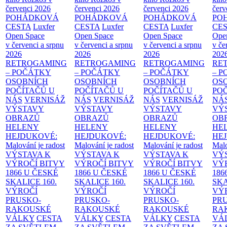
červenci 2026
červenci 2026
červenci 2026
červ
POHÁDKOVÁ
POHÁDKOVÁ
POHÁDKOVÁ
PO
CESTA
Luxfer
CESTA
Luxfer
CESTA
Luxfer
CE
Open Space
Open Space
Open Space
Ope
v červenci a srpnu
v červenci a srpnu
v červenci a srpnu
v če
2026
2026
2026
202
RETROGAMING
RETROGAMING
RETROGAMING
RE
– POČÁTKY
– POČÁTKY
– POČÁTKY
– 
OSOBNÍCH
OSOBNÍCH
OSOBNÍCH
OS
POČÍTAČŮ U
POČÍTAČŮ U
POČÍTAČŮ U
PO
NÁS
VERNISÁŽ
NÁS
VERNISÁŽ
NÁS
VERNISÁŽ
NÁ
VÝSTAVY
VÝSTAVY
VÝSTAVY
VÝ
OBRAZŮ
OBRAZŮ
OBRAZŮ
OB
HELENY
HELENY
HELENY
HE
HEJDUKOVÉ:
HEJDUKOVÉ:
HEJDUKOVÉ:
HE
Malování je radost
Malování je radost
Malování je radost
Malo
VÝSTAVA K
VÝSTAVA K
VÝSTAVA K
VÝ
VÝROČÍ BITVY
VÝROČÍ BITVY
VÝROČÍ BITVY
VÝ
1866 U ČESKÉ
1866 U ČESKÉ
1866 U ČESKÉ
186
SKALICE
160.
SKALICE
160.
SKALICE
160.
SK
VÝROČÍ
VÝROČÍ
VÝROČÍ
VÝ
PRUSKO-
PRUSKO-
PRUSKO-
PR
RAKOUSKÉ
RAKOUSKÉ
RAKOUSKÉ
RA
VÁLKY
CESTA
VÁLKY
CESTA
VÁLKY
CESTA
VÁ