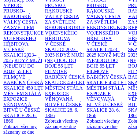
VÝROČÍ
PRUSKO-
PRUSKO-
PR
PRUSKO-
RAKOUSKÉ
RAKOUSKÉ
RA
RAKOUSKÉ
VÁLKY
CESTA
VÁLKY
CESTA
VÁ
VÁLKY
CESTA
ZA SVĚTLEM
ZA SVĚTLEM
ZA
ZA SVĚTLEM
REKONSTRUKCE
REKONSTRUKCE
RE
REKONSTRUKCE
VOJENSKÉHO
VOJENSKÉHO
VO
VOJENSKÉHO
HŘBITOVA
HŘBITOVA
HŘ
HŘBITOVA
V ČESKÉ
V ČESKÉ
V 
V ČESKÉ
SKALICI 2023–
SKALICI 2023–
SKA
SKALICI 2023–
2025
KDYŽ MUŽI
2025
KDYŽ MUŽI
202
2025
KDYŽ MUŽI
(NE)JDOU DO
(NE)JDOU DO
(NE
(NE)JDOU DO
BOJE
55 LET
BOJE
55 LET
BO
BOJE
55 LET
FILMOVÉ
FILMOVÉ
FI
FILMOVÉ
BABIČKY
ČESKÁ
BABIČKY
ČESKÁ
BA
BABIČKY
ČESKÁ
SKALICE 450 LET
SKALICE 450 LET
SKA
SKALICE 450 LET
MĚSTEM
STÁLÁ
MĚSTEM
STÁLÁ
MĚ
MĚSTEM
STÁLÁ
EXPOZICE
EXPOZICE
EX
EXPOZICE
VĚNOVANÁ
VĚNOVANÁ
VĚ
VĚNOVANÁ
BITVĚ U ČESKÉ
BITVĚ U ČESKÉ
BIT
BITVĚ U ČESKÉ
SKALICE 28. 6.
SKALICE 28. 6.
SKA
SKALICE 28. 6.
1866
1866
186
1866
Zobrazit všechny
Zobrazit všechny
Zobr
Zobrazit všechny
záznamy ze dne
záznamy ze dne
zázn
záznamy ze dne