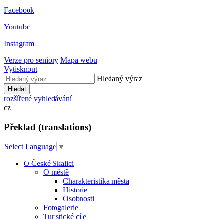
Facebook
Youtube
Instagram
Verze pro seniory
Mapa webu
Vytisknout
Hledaný výraz
Hledat
rozšířené vyhledávání
cz
Překlad (translations)
Select Language
▼
O České Skalici
O městě
Charakteristika města
Historie
Osobnosti
Fotogalerie
Turistické cíle