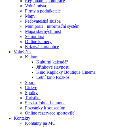
Regionální spolupráce
Volná místa
Firmy a podnikatelé
Mapy
Pečovatelská služba
Munipolis - informační systém
Mapa sběrných míst
Senior taxi
Online kamery
Krizová karta obce
Volný čas
Kultura
Kulturní kalendář
Jiřinkové slavnosti
Kino Kaplicky Boutique Cinema
Letní kino Rozkoš
Sport
Církve
Spolky
Turistika
Stezka Johna Lennona
Pozvánky k sousedům
Online rezervace sportovišť
Kontakty
Kontakty na MÚ