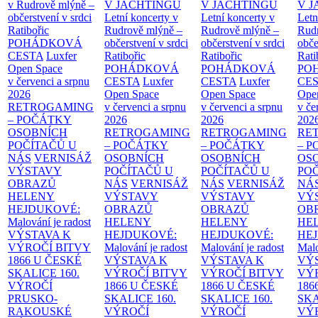
v Rudrově mlýně –
V JACHTINGU
V JACHTINGU
V 
občerstvení v srdci
Letní koncerty v
Letní koncerty v
Letn
Ratibořic
Rudrově mlýně –
Rudrově mlýně –
Rud
POHÁDKOVÁ
občerstvení v srdci
občerstvení v srdci
obče
CESTA
Luxfer
Ratibořic
Ratibořic
Rati
Open Space
POHÁDKOVÁ
POHÁDKOVÁ
PO
v červenci a srpnu
CESTA
Luxfer
CESTA
Luxfer
CE
2026
Open Space
Open Space
Ope
RETROGAMING
v červenci a srpnu
v červenci a srpnu
v če
– POČÁTKY
2026
2026
202
OSOBNÍCH
RETROGAMING
RETROGAMING
RE
POČÍTAČŮ U
– POČÁTKY
– POČÁTKY
– 
NÁS
VERNISÁŽ
OSOBNÍCH
OSOBNÍCH
OS
VÝSTAVY
POČÍTAČŮ U
POČÍTAČŮ U
PO
OBRAZŮ
NÁS
VERNISÁŽ
NÁS
VERNISÁŽ
NÁ
HELENY
VÝSTAVY
VÝSTAVY
VÝ
HEJDUKOVÉ:
OBRAZŮ
OBRAZŮ
OB
Malování je radost
HELENY
HELENY
HE
VÝSTAVA K
HEJDUKOVÉ:
HEJDUKOVÉ:
HE
VÝROČÍ BITVY
Malování je radost
Malování je radost
Malo
1866 U ČESKÉ
VÝSTAVA K
VÝSTAVA K
VÝ
SKALICE
160.
VÝROČÍ BITVY
VÝROČÍ BITVY
VÝ
VÝROČÍ
1866 U ČESKÉ
1866 U ČESKÉ
186
PRUSKO-
SKALICE
160.
SKALICE
160.
SK
RAKOUSKÉ
VÝROČÍ
VÝROČÍ
VÝ