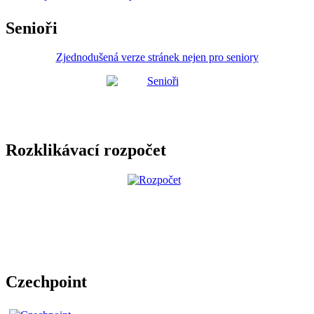
Senioři
Zjednodušená verze stránek nejen pro seniory
Rozklikávací rozpočet
Czechpoint