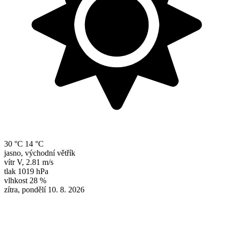
30 °C
14 °C
jasno, východní větřík
vítr
V
,
2.81 m/s
tlak
1019 hPa
vlhkost
28 %
zítra, pondělí 10. 8. 2026