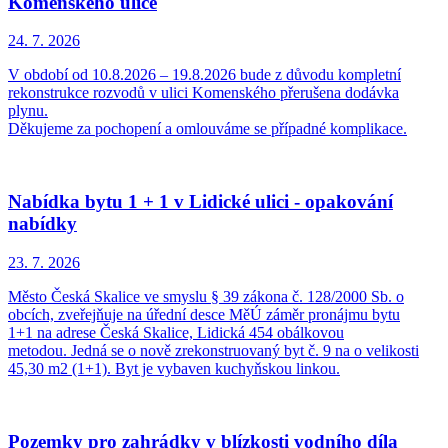
Komenského ulice
24. 7.
2026
V období od 10.8.2026 – 19.8.2026 bude z důvodu kompletní
rekonstrukce rozvodů v ulici Komenského přerušena dodávka
plynu.
Děkujeme za pochopení a omlouváme se případné komplikace.
Nabídka bytu 1 + 1 v Lidické ulici - opakování
nabídky
23. 7.
2026
Město Česká Skalice ve smyslu § 39 zákona č. 128/2000 Sb. o
obcích, zveřejňuje na úřední desce MěÚ záměr pronájmu bytu
1+1 na adrese Česká Skalice, Lidická 454 obálkovou
metodou. Jedná se o nově zrekonstruovaný byt č. 9 na o velikosti
45,30 m2 (1+1). Byt je vybaven kuchyňskou linkou.
Pozemky pro zahrádky v blízkosti vodního díla