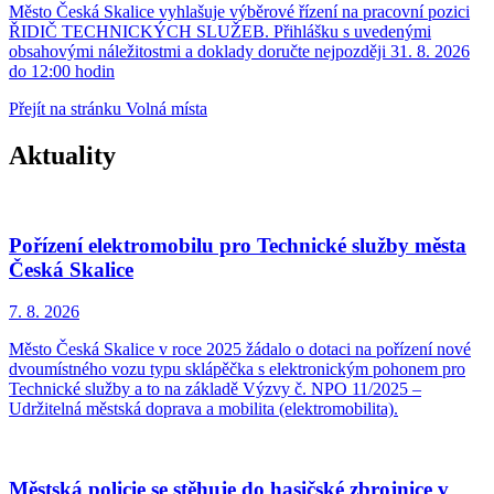
Město Česká Skalice vyhlašuje výběrové řízení na pracovní pozici
ŘIDIČ TECHNICKÝCH SLUŽEB. Přihlášku s uvedenými
obsahovými náležitostmi a doklady doručte nejpozději 31. 8. 2026
do 12:00 hodin
Přejít na stránku Volná místa
Aktuality
Pořízení elektromobilu pro Technické služby města
Česká Skalice
7. 8.
2026
Město Česká Skalice v roce 2025 žádalo o dotaci na pořízení nové
dvoumístného vozu typu sklápěčka s elektronickým pohonem pro
Technické služby a to na základě Výzvy č. NPO 11/2025 –
Udržitelná městská doprava a mobilita (elektromobilita).
Městská policie se stěhuje do hasičské zbrojnice v