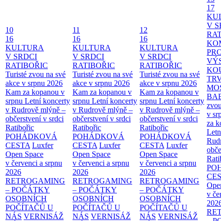
17
KU
V S
10
11
12
RAT
16
16
16
KO
KULTURA
KULTURA
KULTURA
PR
V SRDCI
V SRDCI
V SRDCI
VÝ
RATIBOŘIC
RATIBOŘIC
RATIBOŘIC
KO
Turisté zvou na své
Turisté zvou na své
Turisté zvou na své
TR
akce v srpnu 2026
akce v srpnu 2026
akce v srpnu 2026
MO
Kam za kopanou v
Kam za kopanou v
Kam za kopanou v
BA
srpnu
Letní koncerty
srpnu
Letní koncerty
srpnu
Letní koncerty
zvou
v Rudrově mlýně –
v Rudrově mlýně –
v Rudrově mlýně –
v sr
občerstvení v srdci
občerstvení v srdci
občerstvení v srdci
za k
Ratibořic
Ratibořic
Ratibořic
Letn
POHÁDKOVÁ
POHÁDKOVÁ
POHÁDKOVÁ
Rud
CESTA
Luxfer
CESTA
Luxfer
CESTA
Luxfer
obče
Open Space
Open Space
Open Space
Rati
v červenci a srpnu
v červenci a srpnu
v červenci a srpnu
PO
2026
2026
2026
CE
RETROGAMING
RETROGAMING
RETROGAMING
Ope
– POČÁTKY
– POČÁTKY
– POČÁTKY
v če
OSOBNÍCH
OSOBNÍCH
OSOBNÍCH
202
POČÍTAČŮ U
POČÍTAČŮ U
POČÍTAČŮ U
RE
NÁS
VERNISÁŽ
NÁS
VERNISÁŽ
NÁS
VERNISÁŽ
– 