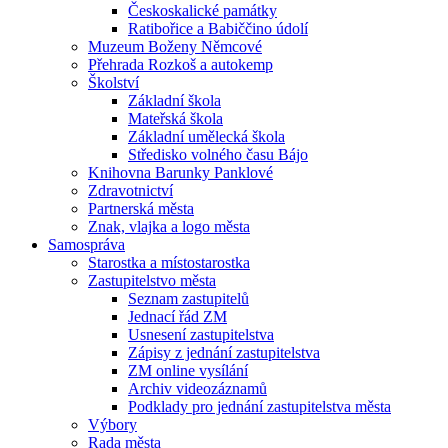
Českoskalické památky
Ratibořice a Babiččino údolí
Muzeum Boženy Němcové
Přehrada Rozkoš a autokemp
Školství
Základní škola
Mateřská škola
Základní umělecká škola
Středisko volného času Bájo
Knihovna Barunky Panklové
Zdravotnictví
Partnerská města
Znak, vlajka a logo města
Samospráva
Starostka a místostarostka
Zastupitelstvo města
Seznam zastupitelů
Jednací řád ZM
Usnesení zastupitelstva
Zápisy z jednání zastupitelstva
ZM online vysílání
Archiv videozáznamů
Podklady pro jednání zastupitelstva města
Výbory
Rada města