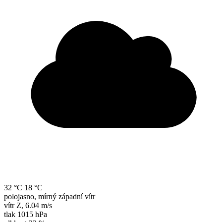
32 °C
18 °C
polojasno, mírný západní vítr
vítr
Z
,
6.04 m/s
tlak
1015 hPa