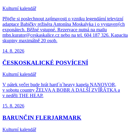
Kulturní kalendář
Přijďte si poslechnout zajímavosti o vzniku legendární televizní
adaptace Babičky režiséra Antonína Moskalyka i o vystavených
exponátech. Běžné vstupné. Rezervace nutná na mailu
mbn.kurator@ceskaskalice.cz nebo na tel. 604 187 326. Kapacita
skupiny maximálně 20 osob.
14. 8.
2026
ČESKOSKALICKÉ POSVÍCENÍ
Kulturní kalendář
V pátek večer bude hrát hard´n´heavy kapela NANOVOR,
v sobotu country ŽELVA A BOBR A DALŠÍ ZVÍŘÁTKA a
v neděli THE HEAP.
15. 8.
2026
BARUNČIN FLERJARMARK
Kulturní kalendář