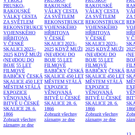
VÝROČÍ
PRUSKO-
PRUSKO-
PR
PRUSKO-
RAKOUSKÉ
RAKOUSKÉ
RA
RAKOUSKÉ
VÁLKY
CESTA
VÁLKY
CESTA
VÁ
VÁLKY
CESTA
ZA SVĚTLEM
ZA SVĚTLEM
ZA
ZA SVĚTLEM
REKONSTRUKCE
REKONSTRUKCE
RE
REKONSTRUKCE
VOJENSKÉHO
VOJENSKÉHO
VO
VOJENSKÉHO
HŘBITOVA
HŘBITOVA
HŘ
HŘBITOVA
V ČESKÉ
V ČESKÉ
V 
V ČESKÉ
SKALICI 2023–
SKALICI 2023–
SKA
SKALICI 2023–
2025
KDYŽ MUŽI
2025
KDYŽ MUŽI
202
2025
KDYŽ MUŽI
(NE)JDOU DO
(NE)JDOU DO
(NE
(NE)JDOU DO
BOJE
55 LET
BOJE
55 LET
BO
BOJE
55 LET
FILMOVÉ
FILMOVÉ
FI
FILMOVÉ
BABIČKY
ČESKÁ
BABIČKY
ČESKÁ
BA
BABIČKY
ČESKÁ
SKALICE 450 LET
SKALICE 450 LET
SKA
SKALICE 450 LET
MĚSTEM
STÁLÁ
MĚSTEM
STÁLÁ
MĚ
MĚSTEM
STÁLÁ
EXPOZICE
EXPOZICE
EX
EXPOZICE
VĚNOVANÁ
VĚNOVANÁ
VĚ
VĚNOVANÁ
BITVĚ U ČESKÉ
BITVĚ U ČESKÉ
BIT
BITVĚ U ČESKÉ
SKALICE 28. 6.
SKALICE 28. 6.
SKA
SKALICE 28. 6.
1866
1866
186
1866
Zobrazit všechny
Zobrazit všechny
Zobr
Zobrazit všechny
záznamy ze dne
záznamy ze dne
zázn
záznamy ze dne
13