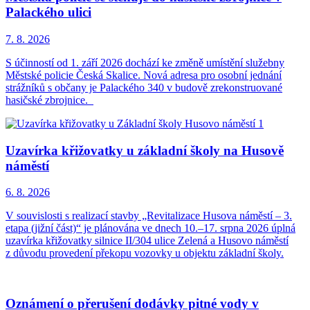
Palackého ulici
7. 8.
2026
S účinností od 1. září 2026 dochází ke změně umístění služebny
Městské policie Česká Skalice. Nová adresa pro osobní jednání
strážníků s občany je Palackého 340 v budově zrekonstruované
hasičské zbrojnice.
Uzavírka křižovatky u základní školy na Husově
náměstí
6. 8.
2026
V souvislosti s realizací stavby „Revitalizace Husova náměstí – 3.
etapa (jižní část)“ je plánována ve dnech 10.–17. srpna 2026 úplná
uzavírka křižovatky silnice II/304 ulice Zelená a Husovo náměstí
z důvodu provedení překopu vozovky u objektu základní školy.
Oznámení o přerušení dodávky pitné vody v