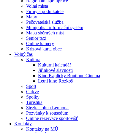
Regionální spolupráce
Volná místa
Firmy a podnikatelé
Mapy
Pečovatelská služba
Munipolis - informační systém
Mapa sběrných míst
Senior taxi
Online kamery
Krizová karta obce
Volný čas
Kultura
Kulturní kalendář
Jiřinkové slavnosti
Kino Kaplicky Boutique Cinema
Letní kino Rozkoš
Sport
Církve
Spolky
Turistika
Stezka Johna Lennona
Pozvánky k sousedům
Online rezervace sportovišť
Kontakty
Kontakty na MÚ