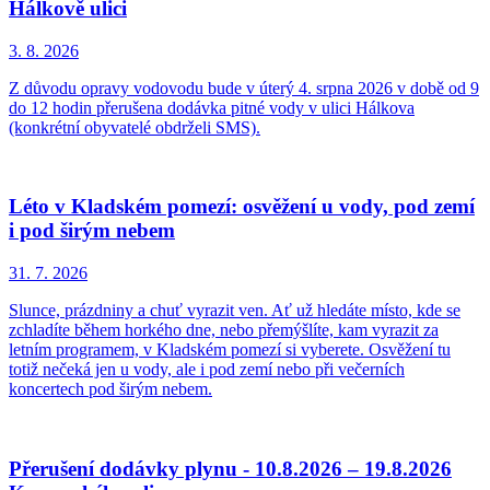
Hálkově ulici
3. 8.
2026
Z důvodu opravy vodovodu bude v úterý 4. srpna 2026 v době od 9
do 12 hodin přerušena dodávka pitné vody v ulici Hálkova
(konkrétní obyvatelé obdrželi SMS).
Léto v Kladském pomezí: osvěžení u vody, pod zemí
i pod širým nebem
31. 7.
2026
Slunce, prázdniny a chuť vyrazit ven. Ať už hledáte místo, kde se
zchladíte během horkého dne, nebo přemýšlíte, kam vyrazit za
letním programem, v Kladském pomezí si vyberete. Osvěžení tu
totiž nečeká jen u vody, ale i pod zemí nebo při večerních
koncertech pod širým nebem.
Přerušení dodávky plynu - 10.8.2026 – 19.8.2026