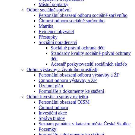
Místní poplatky
Odbor sociálně správní
Personální obsazení odboru sociálně správního
Činnost odboru sociálně správního
Matrika
Evidence obyvatel
Přestupky
Sociální poradenství
Sociálně právní ochrana dětí
Standardy kvality sociálně-právní ochrany
dětí
Adresář poskytovatelů sociálních služeb
Odbor výstavby a životního prostředí
Personální obsazení odboru výstavby a ŽP
Činnost odboru výstavby a ŽP
Územní plán
Formuláře a dokumenty ke stažení
Odbor investic a správy majetku
Personální obsazení OISM
Činnost odboru
Investiční akce
Správa budov
Seznam památek v katastru města Česká Skalice
Pozemky
Formuláře a dokumenty ke stažení