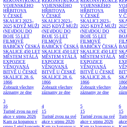
REKONSTRUKCE
REKONSTRUKCE
REKONSTRUKCE
RE
VOJENSKÉHO
VOJENSKÉHO
VOJENSKÉHO
VO
HŘBITOVA
HŘBITOVA
HŘBITOVA
HŘ
V ČESKÉ
V ČESKÉ
V ČESKÉ
V 
SKALICI 2023–
SKALICI 2023–
SKALICI 2023–
SKA
2025
KDYŽ MUŽI
2025
KDYŽ MUŽI
2025
KDYŽ MUŽI
202
(NE)JDOU DO
(NE)JDOU DO
(NE)JDOU DO
(NE
BOJE
55 LET
BOJE
55 LET
BOJE
55 LET
BO
FILMOVÉ
FILMOVÉ
FILMOVÉ
FI
BABIČKY
ČESKÁ
BABIČKY
ČESKÁ
BABIČKY
ČESKÁ
BA
SKALICE 450 LET
SKALICE 450 LET
SKALICE 450 LET
SKA
MĚSTEM
STÁLÁ
MĚSTEM
STÁLÁ
MĚSTEM
STÁLÁ
MĚ
EXPOZICE
EXPOZICE
EXPOZICE
EX
VĚNOVANÁ
VĚNOVANÁ
VĚNOVANÁ
VĚ
BITVĚ U ČESKÉ
BITVĚ U ČESKÉ
BITVĚ U ČESKÉ
BIT
SKALICE 28. 6.
SKALICE 28. 6.
SKALICE 28. 6.
SKA
1866
1866
1866
186
Zobrazit všechny
Zobrazit všechny
Zobrazit všechny
Zobr
záznamy ze dne
záznamy ze dne
záznamy ze dne
zázn
3
16
4
5
6
Turisté zvou na své
15
15
15
akce v srpnu 2026
Turisté zvou na své
Turisté zvou na své
Turi
Kam za kopanou v
akce v srpnu 2026
akce v srpnu 2026
akce
srpnu
Letní koncerty
Kam za kopanou v
Kam za kopanou v
Kam