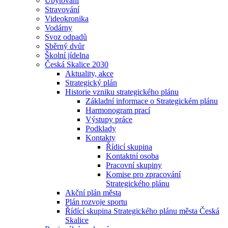
Ubytování
Stravování
Videokronika
Vodárny
Svoz odpadů
Sběrný dvůr
Školní jídelna
Česká Skalice 2030
Aktuality, akce
Strategický plán
Historie vzniku strategického plánu
Základní informace o Strategickém plánu
Harmonogram prací
Výstupy práce
Podklady
Kontakty
Řídicí skupina
Kontaktní osoba
Pracovní skupiny
Komise pro zpracování
Strategického plánu
Akční plán města
Plán rozvoje sportu
Řídící skupina Strategického plánu města Česká
Skalice