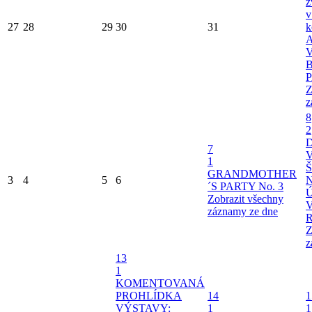
z
v
27
28
29
30
31
k
V
Z
z
8
2
7
1
GRANDMOTHER
3
4
5
6
´S PARTY No. 3
Zobrazit všechny
záznamy ze dne
Z
z
13
1
KOMENTOVANÁ
PROHLÍDKA
14
1
VÝSTAVY:
1
1