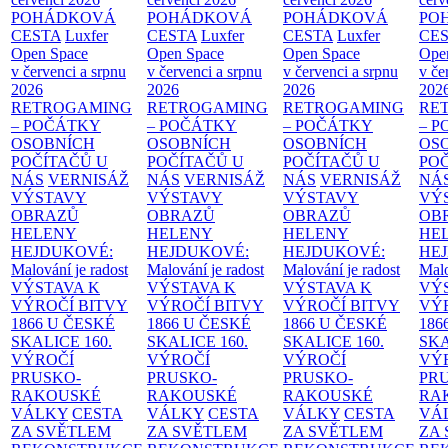
POHÁDKOVÁ
POHÁDKOVÁ
POHÁDKOVÁ
PO
CESTA
Luxfer
CESTA
Luxfer
CESTA
Luxfer
CE
Open Space
Open Space
Open Space
Ope
v červenci a srpnu
v červenci a srpnu
v červenci a srpnu
v če
2026
2026
2026
202
RETROGAMING
RETROGAMING
RETROGAMING
RE
– POČÁTKY
– POČÁTKY
– POČÁTKY
– 
OSOBNÍCH
OSOBNÍCH
OSOBNÍCH
OS
POČÍTAČŮ U
POČÍTAČŮ U
POČÍTAČŮ U
PO
NÁS
VERNISÁŽ
NÁS
VERNISÁŽ
NÁS
VERNISÁŽ
NÁ
VÝSTAVY
VÝSTAVY
VÝSTAVY
VÝ
OBRAZŮ
OBRAZŮ
OBRAZŮ
OB
HELENY
HELENY
HELENY
HE
HEJDUKOVÉ:
HEJDUKOVÉ:
HEJDUKOVÉ:
HE
Malování je radost
Malování je radost
Malování je radost
Malo
VÝSTAVA K
VÝSTAVA K
VÝSTAVA K
VÝ
VÝROČÍ BITVY
VÝROČÍ BITVY
VÝROČÍ BITVY
VÝ
1866 U ČESKÉ
1866 U ČESKÉ
1866 U ČESKÉ
186
SKALICE
160.
SKALICE
160.
SKALICE
160.
SK
VÝROČÍ
VÝROČÍ
VÝROČÍ
VÝ
PRUSKO-
PRUSKO-
PRUSKO-
PR
RAKOUSKÉ
RAKOUSKÉ
RAKOUSKÉ
RA
VÁLKY
CESTA
VÁLKY
CESTA
VÁLKY
CESTA
VÁ
ZA SVĚTLEM
ZA SVĚTLEM
ZA SVĚTLEM
ZA