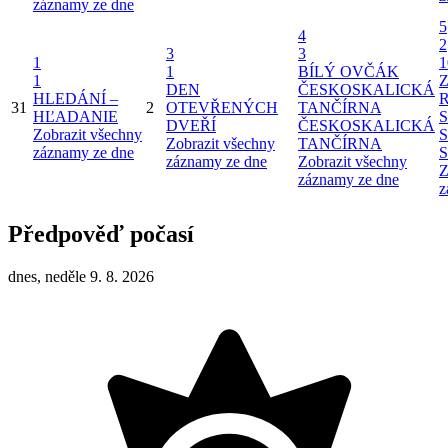
záznamy ze dne
5
4
2
3
3
1
1
1
BÍLÝ OVČÁK
1
DEN
ČESKOSKALICKÁ
HLEDÁNÍ –
31
2
OTEVŘENÝCH
TANČÍRNA
HĽADANIE
DVEŘÍ
ČESKOSKALICKÁ
Zobrazit všechny
Zobrazit všechny
TANČÍRNA
záznamy ze dne
záznamy ze dne
Zobrazit všechny
Z
záznamy ze dne
z
Předpověď počasí
dnes, neděle 9. 8. 2026