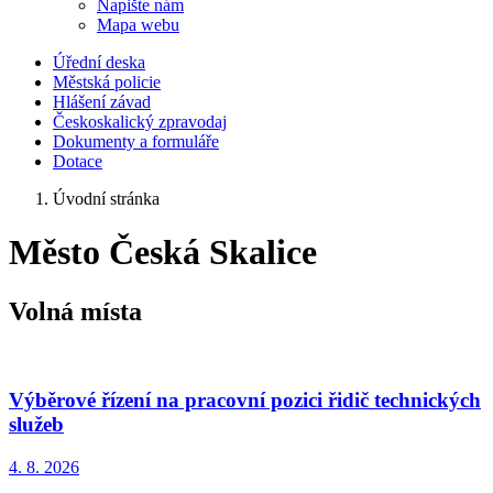
Napište nám
Mapa webu
Úřední deska
Městská policie
Hlášení závad
Českoskalický zpravodaj
Dokumenty a formuláře
Dotace
Úvodní stránka
Město Česká Skalice
Volná místa
Výběrové řízení na pracovní pozici řidič technických
služeb
4. 8.
2026