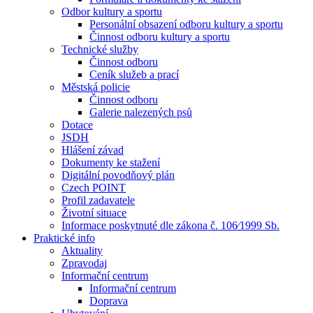
Odbor kultury a sportu
Personální obsazení odboru kultury a sportu
Činnost odboru kultury a sportu
Technické služby
Činnost odboru
Ceník služeb a prací
Městská policie
Činnost odboru
Galerie nalezených psů
Dotace
JSDH
Hlášení závad
Dokumenty ke stažení
Digitální povodňový plán
Czech POINT
Profil zadavatele
Životní situace
Informace poskytnuté dle zákona č. 106⁄1999 Sb.
Praktické info
Aktuality
Zpravodaj
Informační centrum
Informační centrum
Doprava