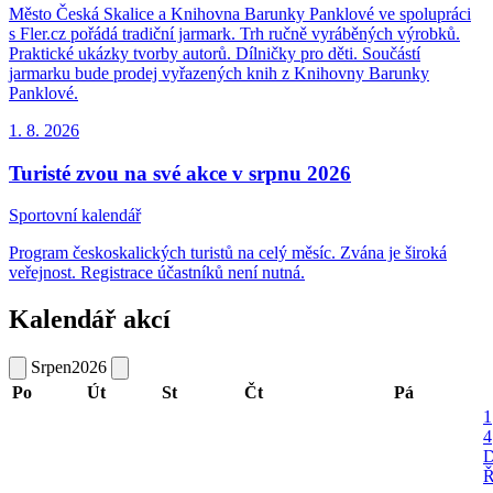
Město Česká Skalice a Knihovna Barunky Panklové ve spolupráci
s Fler.cz pořádá tradiční jarmark. Trh ručně vyráběných výrobků.
Praktické ukázky tvorby autorů. Dílničky pro děti. Součástí
jarmarku bude prodej vyřazených knih z Knihovny Barunky
Panklové.
1. 8.
2026
Turisté zvou na své akce v srpnu 2026
Sportovní kalendář
Program českoskalických turistů na celý měsíc. Zvána je široká
veřejnost. Registrace účastníků není nutná.
Kalendář akcí
Srpen
2026
Po
Út
St
Čt
Pá
1
4