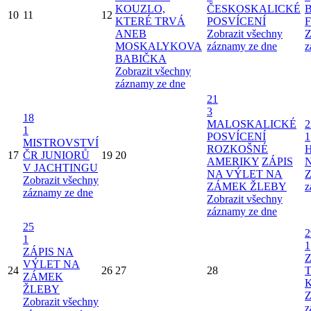
KOUZLO,
ČESKOSKALICKÉ
10
11
12
KTERÉ TRVÁ
POSVÍCENÍ
ANEB
Zobrazit všechny
Z
MOSKALYKOVA
záznamy ze dne
z
BABIČKA
Zobrazit všechny
záznamy ze dne
21
3
18
MALOSKALICKÉ
2
1
POSVÍCENÍ
1
MISTROVSTVÍ
ROZKOŠNÉ
17
ČR JUNIORŮ
19
20
AMERIKY
ZÁPIS
V JACHTINGU
NA VÝLET NA
Z
Zobrazit všechny
ZÁMEK ŽLEBY
z
záznamy ze dne
Zobrazit všechny
záznamy ze dne
25
2
1
1
ZÁPIS NA
VÝLET NA
24
26
27
28
ZÁMEK
ŽLEBY
Z
Zobrazit všechny
z