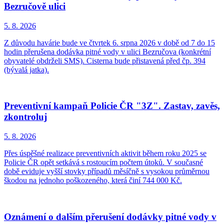
Bezručově ulici
5. 8.
2026
Z důvodu havárie bude ve čtvrtek 6. srpna 2026 v době od 7 do 15
hodin přerušena dodávka pitné vody v ulici Bezručova (konkrétní
obyvatelé obdrželi SMS). Cisterna bude přistavená před čp. 394
(bývalá jatka).
Preventivní kampaň Policie ČR "3Z". Zastav, zavěs,
zkontroluj
5. 8.
2026
Přes úspěšné realizace preventivních aktivit během roku 2025 se
Policie ČR opět setkává s rostoucím počtem útoků. V současné
době eviduje vyšší stovky případů měsíčně s vysokou průměrnou
škodou na jednoho poškozeného, která činí 744 000 Kč.
Oznámení o dalším přerušení dodávky pitné vody v