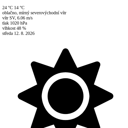
24 °C
14 °C
oblačno, mírný severovýchodní vítr
vítr
SV
,
6.06 m/s
tlak
1020 hPa
vlhkost
48 %
středa 12. 8. 2026