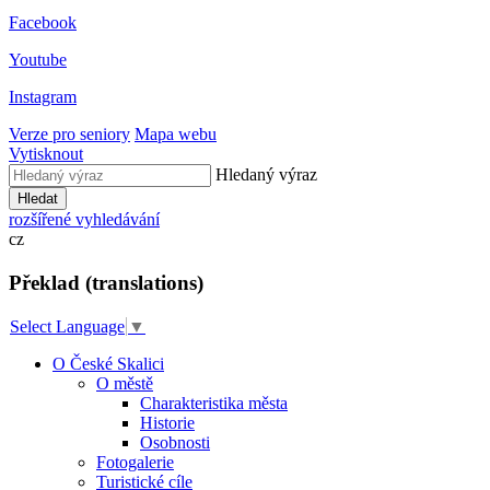
Facebook
Youtube
Instagram
Verze pro seniory
Mapa webu
Vytisknout
Hledaný výraz
Hledat
rozšířené vyhledávání
cz
Překlad (translations)
Select Language
▼
O České Skalici
O městě
Charakteristika města
Historie
Osobnosti
Fotogalerie
Turistické cíle