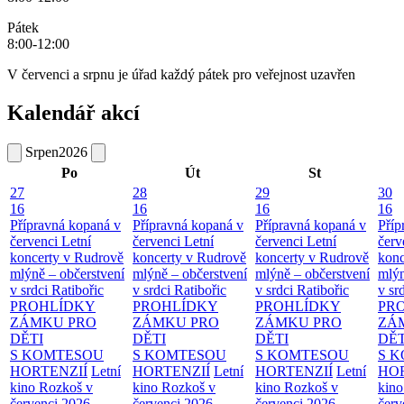
Pátek
8:00-12:00
V červenci a srpnu je úřad každý pátek pro veřejnost uzavřen
Kalendář akcí
Srpen
2026
Po
Út
St
27
28
29
30
16
16
16
16
Přípravná kopaná v
Přípravná kopaná v
Přípravná kopaná v
Příp
červenci
Letní
červenci
Letní
červenci
Letní
červ
koncerty v Rudrově
koncerty v Rudrově
koncerty v Rudrově
konc
mlýně – občerstvení
mlýně – občerstvení
mlýně – občerstvení
mlýn
v srdci Ratibořic
v srdci Ratibořic
v srdci Ratibořic
v sr
PROHLÍDKY
PROHLÍDKY
PROHLÍDKY
PR
ZÁMKU PRO
ZÁMKU PRO
ZÁMKU PRO
ZÁ
DĚTI
DĚTI
DĚTI
DĚT
S KOMTESOU
S KOMTESOU
S KOMTESOU
S 
HORTENZIÍ
Letní
HORTENZIÍ
Letní
HORTENZIÍ
Letní
HOR
kino Rozkoš v
kino Rozkoš v
kino Rozkoš v
kino
červenci 2026
červenci 2026
červenci 2026
červ