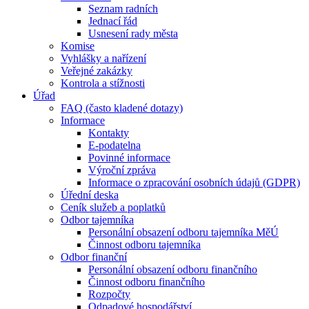
Seznam radních
Jednací řád
Usnesení rady města
Komise
Vyhlášky a nařízení
Veřejné zakázky
Kontrola a stížnosti
Úřad
FAQ (často kladené dotazy)
Informace
Kontakty
E-podatelna
Povinné informace
Výroční zpráva
Informace o zpracování osobních údajů (GDPR)
Úřední deska
Ceník služeb a poplatků
Odbor tajemníka
Personální obsazení odboru tajemníka MěÚ
Činnost odboru tajemníka
Odbor finanční
Personální obsazení odboru finančního
Činnost odboru finančního
Rozpočty
Odpadové hospodářství