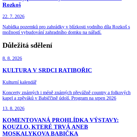
Rozkoš
22. 7.
2026
Nabídka pozemků pro zahrádky v blízkosti vodního díla Rozkoš s
možností vybudování zahradního domku na nářadí.
Důležitá sdělení
8. 8.
2026
KULTURA V SRDCI RATIBOŘIC
Kulturní kalendář
Koncerty známých i méně známých převážně country a folkových
kapel a zpěváků v Babiččině údolí. Program na srpen 2026
13. 8.
2026
KOMENTOVANÁ PROHLÍDKA VÝSTAVY:
KOUZLO, KTERÉ TRVÁ ANEB
MOSKALYKOVA BABIČKA