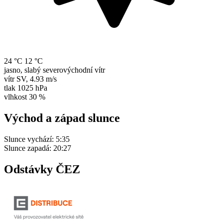
24 °C
12 °C
jasno, slabý severovýchodní vítr
vítr
SV
,
4.93 m/s
tlak
1025 hPa
vlhkost
30 %
Východ a západ slunce
Slunce vychází:
5:35
Slunce zapadá:
20:27
Odstávky ČEZ