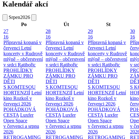
Kalendář akcí
Srpen
2026
Po
Út
St
27
28
29
30
16
16
16
16
Přípravná kopaná v
Přípravná kopaná v
Přípravná kopaná v
Příp
červenci
Letní
červenci
Letní
červenci
Letní
červ
koncerty v Rudrově
koncerty v Rudrově
koncerty v Rudrově
konc
mlýně – občerstvení
mlýně – občerstvení
mlýně – občerstvení
mlýn
v srdci Ratibořic
v srdci Ratibořic
v srdci Ratibořic
v sr
PROHLÍDKY
PROHLÍDKY
PROHLÍDKY
PR
ZÁMKU PRO
ZÁMKU PRO
ZÁMKU PRO
ZÁ
DĚTI
DĚTI
DĚTI
DĚT
S KOMTESOU
S KOMTESOU
S KOMTESOU
S 
HORTENZIÍ
Letní
HORTENZIÍ
Letní
HORTENZIÍ
Letní
HOR
kino Rozkoš v
kino Rozkoš v
kino Rozkoš v
kino
červenci 2026
červenci 2026
červenci 2026
červ
POHÁDKOVÁ
POHÁDKOVÁ
POHÁDKOVÁ
PO
CESTA
Luxfer
CESTA
Luxfer
CESTA
Luxfer
CE
Open Space
Open Space
Open Space
Ope
v červenci a srpnu
v červenci a srpnu
v červenci a srpnu
v če
2026
2026
2026
202
RETROGAMING
RETROGAMING
RETROGAMING
RE