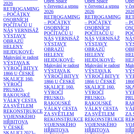
Open Space
Open Space
Ope
2026
v červenci a srpnu
v červenci a srpnu
v če
RETROGAMING
2026
2026
202
– POČÁTKY
RETROGAMING
RETROGAMING
RE
OSOBNÍCH
– POČÁTKY
– POČÁTKY
– 
POČÍTAČŮ U
OSOBNÍCH
OSOBNÍCH
OS
NÁS
VERNISÁŽ
POČÍTAČŮ U
POČÍTAČŮ U
PO
VÝSTAVY
NÁS
VERNISÁŽ
NÁS
VERNISÁŽ
NÁ
OBRAZŮ
VÝSTAVY
VÝSTAVY
VÝ
HELENY
OBRAZŮ
OBRAZŮ
OB
HEJDUKOVÉ:
HELENY
HELENY
HE
Malování je radost
HEJDUKOVÉ:
HEJDUKOVÉ:
HE
VÝSTAVA K
Malování je radost
Malování je radost
Malo
VÝROČÍ BITVY
VÝSTAVA K
VÝSTAVA K
VÝ
1866 U ČESKÉ
VÝROČÍ BITVY
VÝROČÍ BITVY
VÝ
SKALICE
160.
1866 U ČESKÉ
1866 U ČESKÉ
186
VÝROČÍ
SKALICE
160.
SKALICE
160.
SK
PRUSKO-
VÝROČÍ
VÝROČÍ
VÝ
RAKOUSKÉ
PRUSKO-
PRUSKO-
PR
VÁLKY
CESTA
RAKOUSKÉ
RAKOUSKÉ
RA
ZA SVĚTLEM
VÁLKY
CESTA
VÁLKY
CESTA
VÁ
REKONSTRUKCE
ZA SVĚTLEM
ZA SVĚTLEM
ZA
VOJENSKÉHO
REKONSTRUKCE
REKONSTRUKCE
RE
HŘBITOVA
VOJENSKÉHO
VOJENSKÉHO
VO
V ČESKÉ
HŘBITOVA
HŘBITOVA
HŘ
SKALICI 2023–