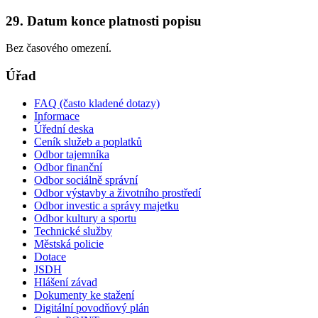
29. Datum konce platnosti popisu
Bez časového omezení.
Úřad
FAQ (často kladené dotazy)
Informace
Úřední deska
Ceník služeb a poplatků
Odbor tajemníka
Odbor finanční
Odbor sociálně správní
Odbor výstavby a životního prostředí
Odbor investic a správy majetku
Odbor kultury a sportu
Technické služby
Městská policie
Dotace
JSDH
Hlášení závad
Dokumenty ke stažení
Digitální povodňový plán