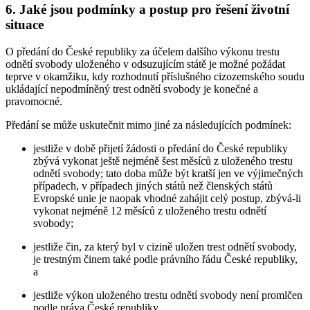
6. Jaké jsou podmínky a postup pro řešení životní
situace
O předání do České republiky za účelem dalšího výkonu trestu
odnětí svobody uloženého v odsuzujícím státě je možné požádat
teprve v okamžiku, kdy rozhodnutí příslušného cizozemského soudu
ukládající nepodmíněný trest odnětí svobody je konečné a
pravomocné.
Předání se může uskutečnit mimo jiné za následujících podmínek:
jestliže v době přijetí žádosti o předání do České republiky
zbývá vykonat ještě nejméně šest měsíců z uloženého trestu
odnětí svobody; tato doba může být kratší jen ve výjimečných
případech, v případech jiných států než členských států
Evropské unie je naopak vhodné zahájit celý postup, zbývá-li
vykonat nejméně 12 měsíců z uloženého trestu odnětí
svobody;
jestliže čin, za který byl v cizině uložen trest odnětí svobody,
je trestným činem také podle právního řádu České republiky,
a
jestliže výkon uloženého trestu odnětí svobody není promlčen
podle práva České republiky.