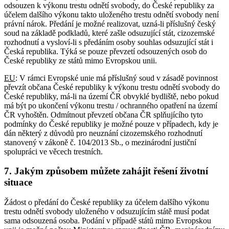
odsouzen k výkonu trestu odnětí svobody, do České republiky za
účelem dalšího výkonu takto uloženého trestu odnětí svobody není
právní nárok. Předání je možné realizovat, uzná-li příslušný český
soud na základě podkladů, které zašle odsuzující stát, cizozemské
rozhodnutí a vysloví-li s předáním osoby souhlas odsuzující stát i
Česká republika. Týká se pouze převzetí odsouzených osob do
České republiky ze států mimo Evropskou unii.
EU
: V rámci Evropské unie má příslušný soud v zásadě povinnost
převzít občana České republiky k výkonu trestu odnětí svobody do
České republiky, má-li na území ČR obvyklé bydliště, nebo pokud
má být po ukončení výkonu trestu / ochranného opatření na území
ČR vyhoštěn. Odmítnout převzetí občana ČR splňujícího tyto
podmínky do České republiky je možné pouze v případech, kdy je
dán některý z důvodů pro neuznání cizozemského rozhodnutí
stanovený v zákoně č. 104/2013 Sb., o mezinárodní justiční
spolupráci ve věcech trestních.
7. Jakým způsobem můžete zahájit řešení životní
situace
Žádost o předání do České republiky za účelem dalšího výkonu
trestu odnětí svobody uloženého v odsuzujícím státě musí podat
sama odsouzená osoba. Podání v případě států mimo Evropskou