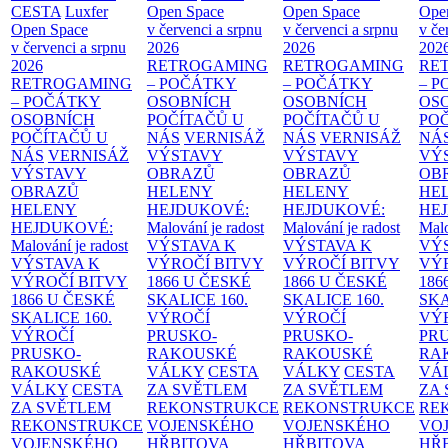
CESTA
Luxfer
Open Space
Open Space
Ope
Open Space
v červenci a srpnu
v červenci a srpnu
v če
v červenci a srpnu
2026
2026
202
2026
RETROGAMING
RETROGAMING
RE
RETROGAMING
– POČÁTKY
– POČÁTKY
– 
– POČÁTKY
OSOBNÍCH
OSOBNÍCH
OS
OSOBNÍCH
POČÍTAČŮ U
POČÍTAČŮ U
PO
POČÍTAČŮ U
NÁS
VERNISÁŽ
NÁS
VERNISÁŽ
NÁ
NÁS
VERNISÁŽ
VÝSTAVY
VÝSTAVY
VÝ
VÝSTAVY
OBRAZŮ
OBRAZŮ
OB
OBRAZŮ
HELENY
HELENY
HE
HELENY
HEJDUKOVÉ:
HEJDUKOVÉ:
HE
HEJDUKOVÉ:
Malování je radost
Malování je radost
Malo
Malování je radost
VÝSTAVA K
VÝSTAVA K
VÝ
VÝSTAVA K
VÝROČÍ BITVY
VÝROČÍ BITVY
VÝ
VÝROČÍ BITVY
1866 U ČESKÉ
1866 U ČESKÉ
186
1866 U ČESKÉ
SKALICE
160.
SKALICE
160.
SK
SKALICE
160.
VÝROČÍ
VÝROČÍ
VÝ
VÝROČÍ
PRUSKO-
PRUSKO-
PR
PRUSKO-
RAKOUSKÉ
RAKOUSKÉ
RA
RAKOUSKÉ
VÁLKY
CESTA
VÁLKY
CESTA
VÁ
VÁLKY
CESTA
ZA SVĚTLEM
ZA SVĚTLEM
ZA
ZA SVĚTLEM
REKONSTRUKCE
REKONSTRUKCE
RE
REKONSTRUKCE
VOJENSKÉHO
VOJENSKÉHO
VO
VOJENSKÉHO
HŘBITOVA
HŘBITOVA
HŘ