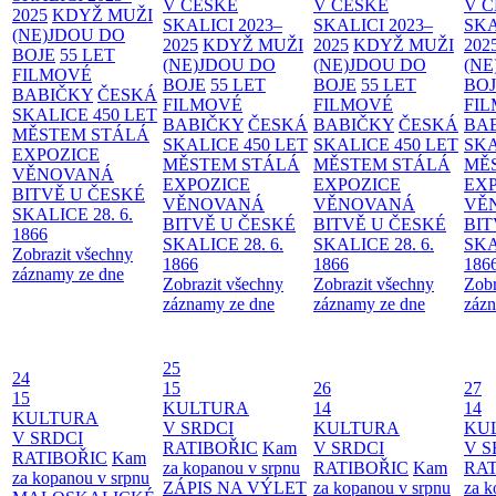
V ČESKÉ
V ČESKÉ
V 
2025
KDYŽ MUŽI
SKALICI 2023–
SKALICI 2023–
SKA
(NE)JDOU DO
2025
KDYŽ MUŽI
2025
KDYŽ MUŽI
202
BOJE
55 LET
(NE)JDOU DO
(NE)JDOU DO
(NE
FILMOVÉ
BOJE
55 LET
BOJE
55 LET
BO
BABIČKY
ČESKÁ
FILMOVÉ
FILMOVÉ
FI
SKALICE 450 LET
BABIČKY
ČESKÁ
BABIČKY
ČESKÁ
BA
MĚSTEM
STÁLÁ
SKALICE 450 LET
SKALICE 450 LET
SKA
EXPOZICE
MĚSTEM
STÁLÁ
MĚSTEM
STÁLÁ
MĚ
VĚNOVANÁ
EXPOZICE
EXPOZICE
EX
BITVĚ U ČESKÉ
VĚNOVANÁ
VĚNOVANÁ
VĚ
SKALICE 28. 6.
BITVĚ U ČESKÉ
BITVĚ U ČESKÉ
BIT
1866
SKALICE 28. 6.
SKALICE 28. 6.
SKA
Zobrazit všechny
1866
1866
186
záznamy ze dne
Zobrazit všechny
Zobrazit všechny
Zobr
záznamy ze dne
záznamy ze dne
zázn
25
24
15
26
27
15
KULTURA
14
14
KULTURA
V SRDCI
KULTURA
KU
V SRDCI
RATIBOŘIC
Kam
V SRDCI
V S
RATIBOŘIC
Kam
za kopanou v srpnu
RATIBOŘIC
Kam
RAT
za kopanou v srpnu
ZÁPIS NA VÝLET
za kopanou v srpnu
za k