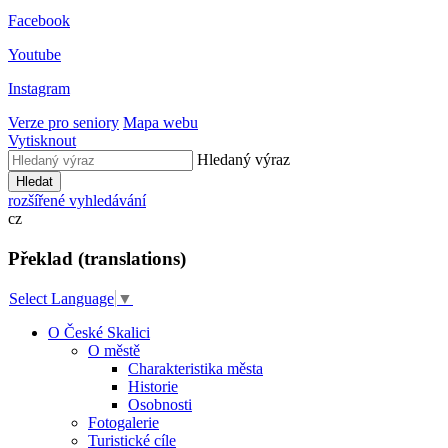
Facebook
Youtube
Instagram
Verze pro seniory
Mapa webu
Vytisknout
Hledaný výraz
Hledat
rozšířené vyhledávání
cz
Překlad (translations)
Select Language
▼
O České Skalici
O městě
Charakteristika města
Historie
Osobnosti
Fotogalerie
Turistické cíle