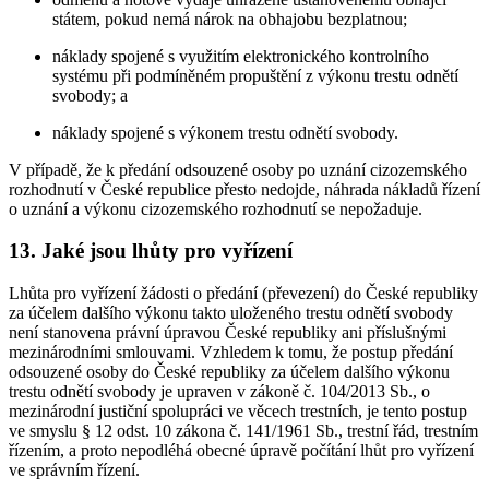
státem, pokud nemá nárok na obhajobu bezplatnou;
náklady spojené s využitím elektronického kontrolního
systému při podmíněném propuštění z výkonu trestu odnětí
svobody; a
náklady spojené s výkonem trestu odnětí svobody.
V případě, že k předání odsouzené osoby po uznání cizozemského
rozhodnutí v České republice přesto nedojde, náhrada nákladů řízení
o uznání a výkonu cizozemského rozhodnutí se nepožaduje.
13. Jaké jsou lhůty pro vyřízení
Lhůta pro vyřízení žádosti o předání (převezení) do České republiky
za účelem dalšího výkonu takto uloženého trestu odnětí svobody
není stanovena právní úpravou České republiky ani příslušnými
mezinárodními smlouvami. Vzhledem k tomu, že postup předání
odsouzené osoby do České republiky za účelem dalšího výkonu
trestu odnětí svobody je upraven v zákoně č. 104/2013 Sb., o
mezinárodní justiční spolupráci ve věcech trestních, je tento postup
ve smyslu § 12 odst. 10 zákona č. 141/1961 Sb., trestní řád, trestním
řízením, a proto nepodléhá obecné úpravě počítání lhůt pro vyřízení
ve správním řízení.