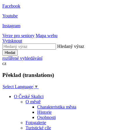
Facebook
Youtube
Instagram
Verze pro seniory
Mapa webu
Vytisknout
Hledaný výraz
Hledat
rozšířené vyhledávání
cz
Překlad (translations)
Select Language
▼
O České Skalici
O městě
Charakteristika města
Historie
Osobnosti
Fotogalerie
Turistické cíle