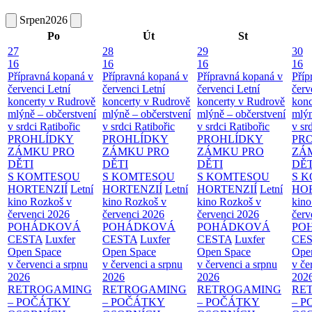
Srpen
2026
Po
Út
St
27
28
29
30
16
16
16
16
Přípravná kopaná v
Přípravná kopaná v
Přípravná kopaná v
Příp
červenci
Letní
červenci
Letní
červenci
Letní
červ
koncerty v Rudrově
koncerty v Rudrově
koncerty v Rudrově
konc
mlýně – občerstvení
mlýně – občerstvení
mlýně – občerstvení
mlýn
v srdci Ratibořic
v srdci Ratibořic
v srdci Ratibořic
v sr
PROHLÍDKY
PROHLÍDKY
PROHLÍDKY
PR
ZÁMKU PRO
ZÁMKU PRO
ZÁMKU PRO
ZÁ
DĚTI
DĚTI
DĚTI
DĚT
S KOMTESOU
S KOMTESOU
S KOMTESOU
S 
HORTENZIÍ
Letní
HORTENZIÍ
Letní
HORTENZIÍ
Letní
HOR
kino Rozkoš v
kino Rozkoš v
kino Rozkoš v
kino
červenci 2026
červenci 2026
červenci 2026
červ
POHÁDKOVÁ
POHÁDKOVÁ
POHÁDKOVÁ
PO
CESTA
Luxfer
CESTA
Luxfer
CESTA
Luxfer
CE
Open Space
Open Space
Open Space
Ope
v červenci a srpnu
v červenci a srpnu
v červenci a srpnu
v če
2026
2026
2026
202
RETROGAMING
RETROGAMING
RETROGAMING
RE
– POČÁTKY
– POČÁTKY
– POČÁTKY
– 