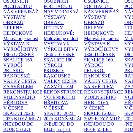
OSOBNÍCH
OSOBNÍCH
OSOBNÍCH
OS
POČÍTAČŮ U
POČÍTAČŮ U
POČÍTAČŮ U
PO
NÁS
VERNISÁŽ
NÁS
VERNISÁŽ
NÁS
VERNISÁŽ
NÁ
VÝSTAVY
VÝSTAVY
VÝSTAVY
VÝ
OBRAZŮ
OBRAZŮ
OBRAZŮ
OB
HELENY
HELENY
HELENY
HE
HEJDUKOVÉ:
HEJDUKOVÉ:
HEJDUKOVÉ:
HE
Malování je radost
Malování je radost
Malování je radost
Malo
VÝSTAVA K
VÝSTAVA K
VÝSTAVA K
VÝ
VÝROČÍ BITVY
VÝROČÍ BITVY
VÝROČÍ BITVY
VÝ
1866 U ČESKÉ
1866 U ČESKÉ
1866 U ČESKÉ
186
SKALICE
160.
SKALICE
160.
SKALICE
160.
SK
VÝROČÍ
VÝROČÍ
VÝROČÍ
VÝ
PRUSKO-
PRUSKO-
PRUSKO-
PR
RAKOUSKÉ
RAKOUSKÉ
RAKOUSKÉ
RA
VÁLKY
CESTA
VÁLKY
CESTA
VÁLKY
CESTA
VÁ
ZA SVĚTLEM
ZA SVĚTLEM
ZA SVĚTLEM
ZA
REKONSTRUKCE
REKONSTRUKCE
REKONSTRUKCE
RE
VOJENSKÉHO
VOJENSKÉHO
VOJENSKÉHO
VO
HŘBITOVA
HŘBITOVA
HŘBITOVA
HŘ
V ČESKÉ
V ČESKÉ
V ČESKÉ
V 
SKALICI 2023–
SKALICI 2023–
SKALICI 2023–
SKA
2025
KDYŽ MUŽI
2025
KDYŽ MUŽI
2025
KDYŽ MUŽI
202
(NE)JDOU DO
(NE)JDOU DO
(NE)JDOU DO
(NE
BOJE
55 LET
BOJE
55 LET
BOJE
55 LET
BO