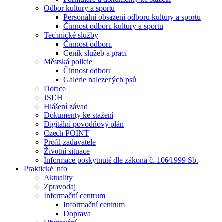
Odbor kultury a sportu
Personální obsazení odboru kultury a sportu
Činnost odboru kultury a sportu
Technické služby
Činnost odboru
Ceník služeb a prací
Městská policie
Činnost odboru
Galerie nalezených psů
Dotace
JSDH
Hlášení závad
Dokumenty ke stažení
Digitální povodňový plán
Czech POINT
Profil zadavatele
Životní situace
Informace poskytnuté dle zákona č. 106⁄1999 Sb.
Praktické info
Aktuality
Zpravodaj
Informační centrum
Informační centrum
Doprava