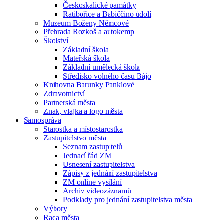
Českoskalické památky
Ratibořice a Babiččino údolí
Muzeum Boženy Němcové
Přehrada Rozkoš a autokemp
Školství
Základní škola
Mateřská škola
Základní umělecká škola
Středisko volného času Bájo
Knihovna Barunky Panklové
Zdravotnictví
Partnerská města
Znak, vlajka a logo města
Samospráva
Starostka a místostarostka
Zastupitelstvo města
Seznam zastupitelů
Jednací řád ZM
Usnesení zastupitelstva
Zápisy z jednání zastupitelstva
ZM online vysílání
Archiv videozáznamů
Podklady pro jednání zastupitelstva města
Výbory
Rada města