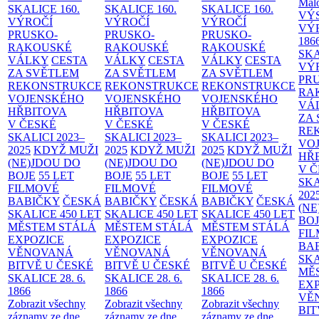
Malo
SKALICE
160.
SKALICE
160.
SKALICE
160.
VÝ
VÝROČÍ
VÝROČÍ
VÝROČÍ
VÝ
PRUSKO-
PRUSKO-
PRUSKO-
186
RAKOUSKÉ
RAKOUSKÉ
RAKOUSKÉ
SK
VÁLKY
CESTA
VÁLKY
CESTA
VÁLKY
CESTA
VÝ
ZA SVĚTLEM
ZA SVĚTLEM
ZA SVĚTLEM
PR
REKONSTRUKCE
REKONSTRUKCE
REKONSTRUKCE
RA
VOJENSKÉHO
VOJENSKÉHO
VOJENSKÉHO
VÁ
HŘBITOVA
HŘBITOVA
HŘBITOVA
ZA
V ČESKÉ
V ČESKÉ
V ČESKÉ
RE
SKALICI 2023–
SKALICI 2023–
SKALICI 2023–
VO
2025
KDYŽ MUŽI
2025
KDYŽ MUŽI
2025
KDYŽ MUŽI
HŘ
(NE)JDOU DO
(NE)JDOU DO
(NE)JDOU DO
V 
BOJE
55 LET
BOJE
55 LET
BOJE
55 LET
SKA
FILMOVÉ
FILMOVÉ
FILMOVÉ
202
BABIČKY
ČESKÁ
BABIČKY
ČESKÁ
BABIČKY
ČESKÁ
(NE
SKALICE 450 LET
SKALICE 450 LET
SKALICE 450 LET
BO
MĚSTEM
STÁLÁ
MĚSTEM
STÁLÁ
MĚSTEM
STÁLÁ
FI
EXPOZICE
EXPOZICE
EXPOZICE
BA
VĚNOVANÁ
VĚNOVANÁ
VĚNOVANÁ
SKA
BITVĚ U ČESKÉ
BITVĚ U ČESKÉ
BITVĚ U ČESKÉ
MĚ
SKALICE 28. 6.
SKALICE 28. 6.
SKALICE 28. 6.
EX
1866
1866
1866
VĚ
Zobrazit všechny
Zobrazit všechny
Zobrazit všechny
BIT
záznamy ze dne
záznamy ze dne
záznamy ze dne