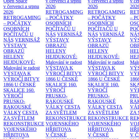
Open Space
v červenci a srpnu
v červenci a srpnu
v če
v červenci a srpnu
2026
2026
202
2026
RETROGAMING
RETROGAMING
RE
RETROGAMING
– POČÁTKY
– POČÁTKY
– 
– POČÁTKY
OSOBNÍCH
OSOBNÍCH
OS
OSOBNÍCH
POČÍTAČŮ U
POČÍTAČŮ U
PO
POČÍTAČŮ U
NÁS
VERNISÁŽ
NÁS
VERNISÁŽ
NÁ
NÁS
VERNISÁŽ
VÝSTAVY
VÝSTAVY
VÝ
VÝSTAVY
OBRAZŮ
OBRAZŮ
OB
OBRAZŮ
HELENY
HELENY
HE
HELENY
HEJDUKOVÉ:
HEJDUKOVÉ:
HE
HEJDUKOVÉ:
Malování je radost
Malování je radost
Malo
Malování je radost
VÝSTAVA K
VÝSTAVA K
VÝ
VÝSTAVA K
VÝROČÍ BITVY
VÝROČÍ BITVY
VÝ
VÝROČÍ BITVY
1866 U ČESKÉ
1866 U ČESKÉ
186
1866 U ČESKÉ
SKALICE
160.
SKALICE
160.
SK
SKALICE
160.
VÝROČÍ
VÝROČÍ
VÝ
VÝROČÍ
PRUSKO-
PRUSKO-
PR
PRUSKO-
RAKOUSKÉ
RAKOUSKÉ
RA
RAKOUSKÉ
VÁLKY
CESTA
VÁLKY
CESTA
VÁ
VÁLKY
CESTA
ZA SVĚTLEM
ZA SVĚTLEM
ZA
ZA SVĚTLEM
REKONSTRUKCE
REKONSTRUKCE
RE
REKONSTRUKCE
VOJENSKÉHO
VOJENSKÉHO
VO
VOJENSKÉHO
HŘBITOVA
HŘBITOVA
HŘ
HŘBITOVA
V ČESKÉ
V ČESKÉ
V 