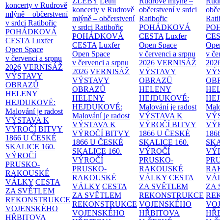
ŽLEBY
Letní
Rudrově mlýně –
Rud
koncerty v Rudrově
koncerty v Rudrově
občerstvení v srdci
obče
mlýně – občerstvení
mlýně – občerstvení
Ratibořic
Rati
v srdci Ratibořic
v srdci Ratibořic
POHÁDKOVÁ
PO
POHÁDKOVÁ
POHÁDKOVÁ
CESTA
Luxfer
CE
CESTA
Luxfer
CESTA
Luxfer
Open Space
Ope
Open Space
Open Space
v červenci a srpnu
v če
v červenci a srpnu
v červenci a srpnu
2026
VERNISÁŽ
202
2026
VERNISÁŽ
2026
VERNISÁŽ
VÝSTAVY
VÝ
VÝSTAVY
VÝSTAVY
OBRAZŮ
OB
OBRAZŮ
OBRAZŮ
HELENY
HE
HELENY
HELENY
HEJDUKOVÉ:
HE
HEJDUKOVÉ:
HEJDUKOVÉ:
Malování je radost
Malo
Malování je radost
Malování je radost
VÝSTAVA K
VÝ
VÝSTAVA K
VÝSTAVA K
VÝROČÍ BITVY
VÝ
VÝROČÍ BITVY
VÝROČÍ BITVY
1866 U ČESKÉ
186
1866 U ČESKÉ
1866 U ČESKÉ
SKALICE
160.
SK
SKALICE
160.
SKALICE
160.
VÝROČÍ
VÝ
VÝROČÍ
VÝROČÍ
PRUSKO-
PR
PRUSKO-
PRUSKO-
RAKOUSKÉ
RA
RAKOUSKÉ
RAKOUSKÉ
VÁLKY
CESTA
VÁ
VÁLKY
CESTA
VÁLKY
CESTA
ZA SVĚTLEM
ZA
ZA SVĚTLEM
ZA SVĚTLEM
REKONSTRUKCE
RE
REKONSTRUKCE
REKONSTRUKCE
VOJENSKÉHO
VO
VOJENSKÉHO
VOJENSKÉHO
HŘBITOVA
HŘ
HŘBITOVA