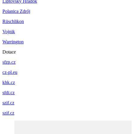
Liptovský Hrádok
Polanica Zdrój
Rüschlikon
Vojnik
Warrington
Dotace
sfzp.cz
cz-pl.eu
khk.cz
sfdi.cz
szif.cz
szif.cz