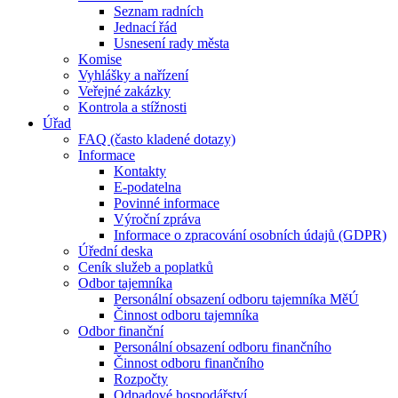
Seznam radních
Jednací řád
Usnesení rady města
Komise
Vyhlášky a nařízení
Veřejné zakázky
Kontrola a stížnosti
Úřad
FAQ (často kladené dotazy)
Informace
Kontakty
E-podatelna
Povinné informace
Výroční zpráva
Informace o zpracování osobních údajů (GDPR)
Úřední deska
Ceník služeb a poplatků
Odbor tajemníka
Personální obsazení odboru tajemníka MěÚ
Činnost odboru tajemníka
Odbor finanční
Personální obsazení odboru finančního
Činnost odboru finančního
Rozpočty
Odpadové hospodářství