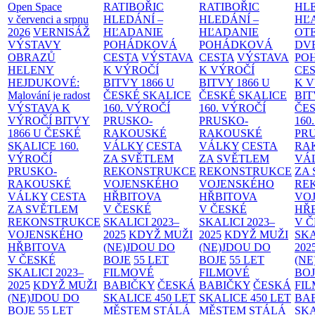
Open Space
RATIBOŘIC
RATIBOŘIC
HLE
v červenci a srpnu
HLEDÁNÍ –
HLEDÁNÍ –
HĽ
2026
VERNISÁŽ
HĽADANIE
HĽADANIE
OT
VÝSTAVY
POHÁDKOVÁ
POHÁDKOVÁ
DV
OBRAZŮ
CESTA
VÝSTAVA
CESTA
VÝSTAVA
PO
HELENY
K VÝROČÍ
K VÝROČÍ
CE
HEJDUKOVÉ:
BITVY 1866 U
BITVY 1866 U
K 
Malování je radost
ČESKÉ SKALICE
ČESKÉ SKALICE
BIT
VÝSTAVA K
160. VÝROČÍ
160. VÝROČÍ
ČES
VÝROČÍ BITVY
PRUSKO-
PRUSKO-
160
1866 U ČESKÉ
RAKOUSKÉ
RAKOUSKÉ
PR
SKALICE
160.
VÁLKY
CESTA
VÁLKY
CESTA
RA
VÝROČÍ
ZA SVĚTLEM
ZA SVĚTLEM
VÁ
PRUSKO-
REKONSTRUKCE
REKONSTRUKCE
ZA
RAKOUSKÉ
VOJENSKÉHO
VOJENSKÉHO
RE
VÁLKY
CESTA
HŘBITOVA
HŘBITOVA
VO
ZA SVĚTLEM
V ČESKÉ
V ČESKÉ
HŘ
REKONSTRUKCE
SKALICI 2023–
SKALICI 2023–
V 
VOJENSKÉHO
2025
KDYŽ MUŽI
2025
KDYŽ MUŽI
SKA
HŘBITOVA
(NE)JDOU DO
(NE)JDOU DO
202
V ČESKÉ
BOJE
55 LET
BOJE
55 LET
(NE
SKALICI 2023–
FILMOVÉ
FILMOVÉ
BO
2025
KDYŽ MUŽI
BABIČKY
ČESKÁ
BABIČKY
ČESKÁ
FI
(NE)JDOU DO
SKALICE 450 LET
SKALICE 450 LET
BA
BOJE
55 LET
MĚSTEM
STÁLÁ
MĚSTEM
STÁLÁ
SKA