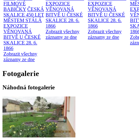
FILMOVÉ
EXPOZICE
EXPOZICE
MĚ
BABIČKY
ČESKÁ
VĚNOVANÁ
VĚNOVANÁ
EX
SKALICE 450 LET
BITVĚ U ČESKÉ
BITVĚ U ČESKÉ
VĚ
MĚSTEM
STÁLÁ
SKALICE 28. 6.
SKALICE 28. 6.
BIT
EXPOZICE
1866
1866
SKA
VĚNOVANÁ
Zobrazit všechny
Zobrazit všechny
186
BITVĚ U ČESKÉ
záznamy ze dne
záznamy ze dne
Zobr
SKALICE 28. 6.
zázn
1866
Zobrazit všechny
záznamy ze dne
Fotogalerie
Náhodná fotogalerie