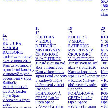
SKA
186
Zobr
zázn
18
19
20
17
17
17
17
KULTURA
KULTURA
KU
16
V SRDCI
V SRDCI
V S
KULTURA
RATIBOŘIC
RATIBOŘIC
RAT
V SRDCI
MISTROVSTVÍ
MISTROVSTVÍ
MI
RATIBOŘIC
ČR JUNIORŮ
ČR JUNIORŮ
ČR 
Turisté zvou na své
V JACHTINGU
V JACHTINGU
V 
akce v srpnu 2026
Turisté zvou na své
Turisté zvou na své
Turi
Kam za kopanou v
akce v srpnu 2026
akce v srpnu 2026
akce
srpnu
Letní koncerty
Kam za kopanou v
Kam za kopanou v
Kam
v Rudrově mlýně –
srpnu
Letní koncerty
srpnu
Letní koncerty
srp
občerstvení v srdci
v Rudrově mlýně –
v Rudrově mlýně –
v Ru
Ratibořic
občerstvení v srdci
občerstvení v srdci
obče
POHÁDKOVÁ
Ratibořic
Ratibořic
Rati
CESTA
Luxfer
POHÁDKOVÁ
POHÁDKOVÁ
PO
Open Space
CESTA
Luxfer
CESTA
Luxfer
CE
v červenci a srpnu
Open Space
Open Space
Ope
2026
v červenci a srpnu
v červenci a srpnu
v če