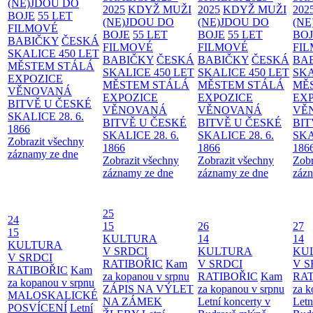
(NE)JDOU DO
2025
KDYŽ MUŽI
2025
KDYŽ MUŽI
202
BOJE
55 LET
(NE)JDOU DO
(NE)JDOU DO
(NE
FILMOVÉ
BOJE
55 LET
BOJE
55 LET
BO
BABIČKY
ČESKÁ
FILMOVÉ
FILMOVÉ
FI
SKALICE 450 LET
BABIČKY
ČESKÁ
BABIČKY
ČESKÁ
BA
MĚSTEM
STÁLÁ
SKALICE 450 LET
SKALICE 450 LET
SKA
EXPOZICE
MĚSTEM
STÁLÁ
MĚSTEM
STÁLÁ
MĚ
VĚNOVANÁ
EXPOZICE
EXPOZICE
EX
BITVĚ U ČESKÉ
VĚNOVANÁ
VĚNOVANÁ
VĚ
SKALICE 28. 6.
BITVĚ U ČESKÉ
BITVĚ U ČESKÉ
BIT
1866
SKALICE 28. 6.
SKALICE 28. 6.
SKA
Zobrazit všechny
1866
1866
186
záznamy ze dne
Zobrazit všechny
Zobrazit všechny
Zobr
záznamy ze dne
záznamy ze dne
zázn
25
24
15
26
27
15
KULTURA
14
14
KULTURA
V SRDCI
KULTURA
KU
V SRDCI
RATIBOŘIC
Kam
V SRDCI
V S
RATIBOŘIC
Kam
za kopanou v srpnu
RATIBOŘIC
Kam
RAT
za kopanou v srpnu
ZÁPIS NA VÝLET
za kopanou v srpnu
za k
MALOSKALICKÉ
NA ZÁMEK
Letní koncerty v
Letn
POSVÍCENÍ
Letní