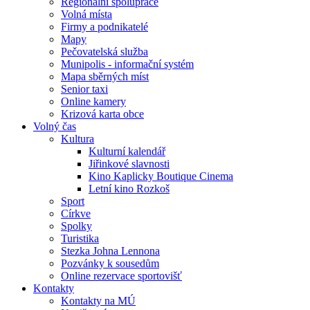
Regionální spolupráce
Volná místa
Firmy a podnikatelé
Mapy
Pečovatelská služba
Munipolis - informační systém
Mapa sběrných míst
Senior taxi
Online kamery
Krizová karta obce
Volný čas
Kultura
Kulturní kalendář
Jiřinkové slavnosti
Kino Kaplicky Boutique Cinema
Letní kino Rozkoš
Sport
Církve
Spolky
Turistika
Stezka Johna Lennona
Pozvánky k sousedům
Online rezervace sportovišť
Kontakty
Kontakty na MÚ