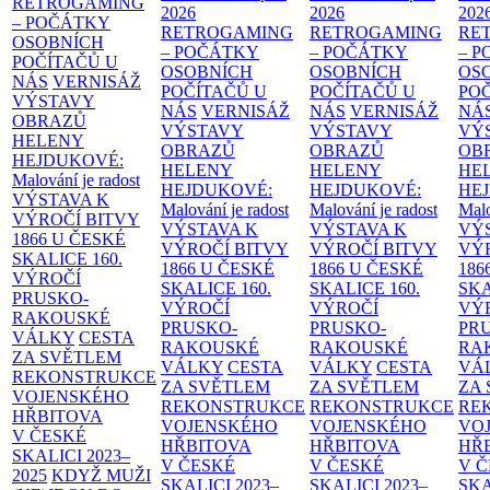
RETROGAMING
2026
2026
202
– POČÁTKY
RETROGAMING
RETROGAMING
RE
OSOBNÍCH
– POČÁTKY
– POČÁTKY
– 
POČÍTAČŮ U
OSOBNÍCH
OSOBNÍCH
OS
NÁS
VERNISÁŽ
POČÍTAČŮ U
POČÍTAČŮ U
PO
VÝSTAVY
NÁS
VERNISÁŽ
NÁS
VERNISÁŽ
NÁ
OBRAZŮ
VÝSTAVY
VÝSTAVY
VÝ
HELENY
OBRAZŮ
OBRAZŮ
OB
HEJDUKOVÉ:
HELENY
HELENY
HE
Malování je radost
HEJDUKOVÉ:
HEJDUKOVÉ:
HE
VÝSTAVA K
Malování je radost
Malování je radost
Malo
VÝROČÍ BITVY
VÝSTAVA K
VÝSTAVA K
VÝ
1866 U ČESKÉ
VÝROČÍ BITVY
VÝROČÍ BITVY
VÝ
SKALICE
160.
1866 U ČESKÉ
1866 U ČESKÉ
186
VÝROČÍ
SKALICE
160.
SKALICE
160.
SK
PRUSKO-
VÝROČÍ
VÝROČÍ
VÝ
RAKOUSKÉ
PRUSKO-
PRUSKO-
PR
VÁLKY
CESTA
RAKOUSKÉ
RAKOUSKÉ
RA
ZA SVĚTLEM
VÁLKY
CESTA
VÁLKY
CESTA
VÁ
REKONSTRUKCE
ZA SVĚTLEM
ZA SVĚTLEM
ZA
VOJENSKÉHO
REKONSTRUKCE
REKONSTRUKCE
RE
HŘBITOVA
VOJENSKÉHO
VOJENSKÉHO
VO
V ČESKÉ
HŘBITOVA
HŘBITOVA
HŘ
SKALICI 2023–
V ČESKÉ
V ČESKÉ
V 
2025
KDYŽ MUŽI
SKALICI 2023–
SKALICI 2023–
SKA