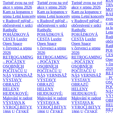
KO
Turisté zvou na své
Turisté zvou na své
Turisté zvou na své
TR
akce v srpnu 2026
akce v srpnu 2026
akce v srpnu 2026
MO
Kam za kopanou v
Kam za kopanou v
Kam za kopanou v
BA
srpnu
Letní koncerty
srpnu
Letní koncerty
srpnu
Letní koncerty
zvou
v Rudrově mlýně –
v Rudrově mlýně –
v Rudrově mlýně –
v sr
občerstvení v srdci
občerstvení v srdci
občerstvení v srdci
za k
Ratibořic
Ratibořic
Ratibořic
Letn
POHÁDKOVÁ
POHÁDKOVÁ
POHÁDKOVÁ
Rud
CESTA
Luxfer
CESTA
Luxfer
CESTA
Luxfer
obče
Open Space
Open Space
Open Space
Rati
v červenci a srpnu
v červenci a srpnu
v červenci a srpnu
PO
2026
2026
2026
CE
RETROGAMING
RETROGAMING
RETROGAMING
Ope
– POČÁTKY
– POČÁTKY
– POČÁTKY
v če
OSOBNÍCH
OSOBNÍCH
OSOBNÍCH
202
POČÍTAČŮ U
POČÍTAČŮ U
POČÍTAČŮ U
RE
NÁS
VERNISÁŽ
NÁS
VERNISÁŽ
NÁS
VERNISÁŽ
– 
VÝSTAVY
VÝSTAVY
VÝSTAVY
OS
OBRAZŮ
OBRAZŮ
OBRAZŮ
PO
HELENY
HELENY
HELENY
NÁ
HEJDUKOVÉ:
HEJDUKOVÉ:
HEJDUKOVÉ:
VÝ
Malování je radost
Malování je radost
Malování je radost
OB
VÝSTAVA K
VÝSTAVA K
VÝSTAVA K
HE
VÝROČÍ BITVY
VÝROČÍ BITVY
VÝROČÍ BITVY
HE
1866 U ČESKÉ
1866 U ČESKÉ
1866 U ČESKÉ