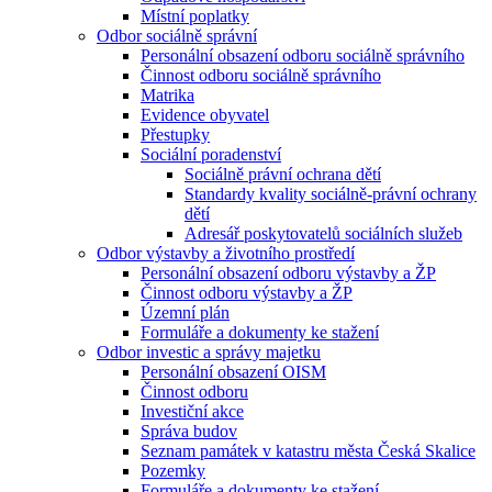
Místní poplatky
Odbor sociálně správní
Personální obsazení odboru sociálně správního
Činnost odboru sociálně správního
Matrika
Evidence obyvatel
Přestupky
Sociální poradenství
Sociálně právní ochrana dětí
Standardy kvality sociálně-právní ochrany
dětí
Adresář poskytovatelů sociálních služeb
Odbor výstavby a životního prostředí
Personální obsazení odboru výstavby a ŽP
Činnost odboru výstavby a ŽP
Územní plán
Formuláře a dokumenty ke stažení
Odbor investic a správy majetku
Personální obsazení OISM
Činnost odboru
Investiční akce
Správa budov
Seznam památek v katastru města Česká Skalice
Pozemky
Formuláře a dokumenty ke stažení