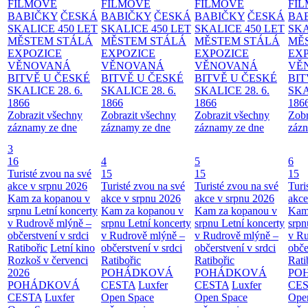
FILMOVÉ
FILMOVÉ
FILMOVÉ
FI
BABIČKY
ČESKÁ
BABIČKY
ČESKÁ
BABIČKY
ČESKÁ
BA
SKALICE 450 LET
SKALICE 450 LET
SKALICE 450 LET
SKA
MĚSTEM
STÁLÁ
MĚSTEM
STÁLÁ
MĚSTEM
STÁLÁ
MĚ
EXPOZICE
EXPOZICE
EXPOZICE
EX
VĚNOVANÁ
VĚNOVANÁ
VĚNOVANÁ
VĚ
BITVĚ U ČESKÉ
BITVĚ U ČESKÉ
BITVĚ U ČESKÉ
BIT
SKALICE 28. 6.
SKALICE 28. 6.
SKALICE 28. 6.
SKA
1866
1866
1866
186
Zobrazit všechny
Zobrazit všechny
Zobrazit všechny
Zobr
záznamy ze dne
záznamy ze dne
záznamy ze dne
zázn
3
16
4
5
6
Turisté zvou na své
15
15
15
akce v srpnu 2026
Turisté zvou na své
Turisté zvou na své
Turi
Kam za kopanou v
akce v srpnu 2026
akce v srpnu 2026
akce
srpnu
Letní koncerty
Kam za kopanou v
Kam za kopanou v
Kam
v Rudrově mlýně –
srpnu
Letní koncerty
srpnu
Letní koncerty
srp
občerstvení v srdci
v Rudrově mlýně –
v Rudrově mlýně –
v Ru
Ratibořic
Letní kino
občerstvení v srdci
občerstvení v srdci
obče
Rozkoš v červenci
Ratibořic
Ratibořic
Rati
2026
POHÁDKOVÁ
POHÁDKOVÁ
PO
POHÁDKOVÁ
CESTA
Luxfer
CESTA
Luxfer
CE
CESTA
Luxfer
Open Space
Open Space
Ope