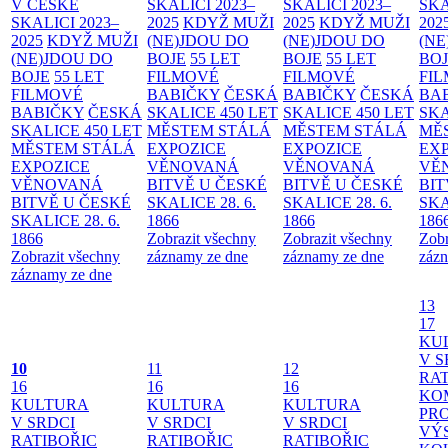
V ČESKÉ
SKALICI 2023–
SKALICI 2023–
SKA
SKALICI 2023–
2025
KDYŽ MUŽI
2025
KDYŽ MUŽI
202
2025
KDYŽ MUŽI
(NE)JDOU DO
(NE)JDOU DO
(NE
(NE)JDOU DO
BOJE
55 LET
BOJE
55 LET
BO
BOJE
55 LET
FILMOVÉ
FILMOVÉ
FI
FILMOVÉ
BABIČKY
ČESKÁ
BABIČKY
ČESKÁ
BA
BABIČKY
ČESKÁ
SKALICE 450 LET
SKALICE 450 LET
SKA
SKALICE 450 LET
MĚSTEM
STÁLÁ
MĚSTEM
STÁLÁ
MĚ
MĚSTEM
STÁLÁ
EXPOZICE
EXPOZICE
EX
EXPOZICE
VĚNOVANÁ
VĚNOVANÁ
VĚ
VĚNOVANÁ
BITVĚ U ČESKÉ
BITVĚ U ČESKÉ
BIT
BITVĚ U ČESKÉ
SKALICE 28. 6.
SKALICE 28. 6.
SKA
SKALICE 28. 6.
1866
1866
186
1866
Zobrazit všechny
Zobrazit všechny
Zobr
Zobrazit všechny
záznamy ze dne
záznamy ze dne
zázn
záznamy ze dne
13
17
KU
V S
10
11
12
RAT
16
16
16
KO
KULTURA
KULTURA
KULTURA
PR
V SRDCI
V SRDCI
V SRDCI
VÝ
RATIBOŘIC
RATIBOŘIC
RATIBOŘIC