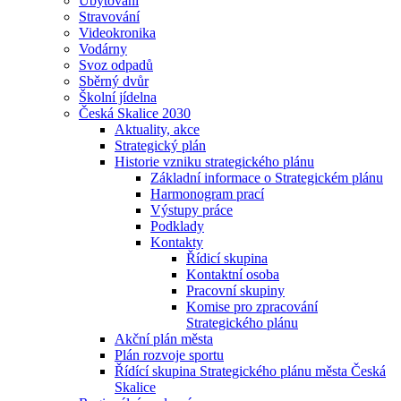
Ubytování
Stravování
Videokronika
Vodárny
Svoz odpadů
Sběrný dvůr
Školní jídelna
Česká Skalice 2030
Aktuality, akce
Strategický plán
Historie vzniku strategického plánu
Základní informace o Strategickém plánu
Harmonogram prací
Výstupy práce
Podklady
Kontakty
Řídicí skupina
Kontaktní osoba
Pracovní skupiny
Komise pro zpracování
Strategického plánu
Akční plán města
Plán rozvoje sportu
Řídící skupina Strategického plánu města Česká
Skalice