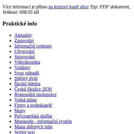
Více informací je přímo
na krizové kartě obce
Typ: PDF dokument,
Velikost: 698.95 kB
Praktické info
Aktuality
Zpravodaj
Informační centrum
Ubytování
Stravování
Videokronika
Vodárny
Svoz odpadů
Sběrný dvůr
Školní jídelna
Česká Skalice 2030
Regionální spolupráce
Volná místa
Firmy a podnikatelé
Mapy
Pečovatelská služba
Munipolis - informační systém
Mapa sběrných míst
Senior taxi