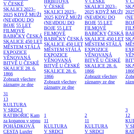
HŘBITOVA
V ČESKÉ
V 
V ČESKÉ
V ČESKÉ
SKALICI 2023–
SKA
SKALICI 2023–
SKALICI 2023–
2025
KDYŽ MUŽI
202
2025
KDYŽ MUŽI
2025
KDYŽ MUŽI
(NE)JDOU DO
(NE
(NE)JDOU DO
(NE)JDOU DO
BOJE
55 LET
BO
BOJE
55 LET
BOJE
55 LET
FILMOVÉ
FI
FILMOVÉ
FILMOVÉ
BABIČKY
ČESKÁ
BA
BABIČKY
ČESKÁ
BABIČKY
ČESKÁ
SKALICE 450 LET
SKA
SKALICE 450 LET
SKALICE 450 LET
MĚSTEM
STÁLÁ
MĚ
MĚSTEM
STÁLÁ
MĚSTEM
STÁLÁ
EXPOZICE
EX
EXPOZICE
EXPOZICE
VĚNOVANÁ
VĚ
VĚNOVANÁ
VĚNOVANÁ
BITVĚ U ČESKÉ
BIT
BITVĚ U ČESKÉ
BITVĚ U ČESKÉ
SKALICE 28. 6.
SKA
SKALICE 28. 6.
SKALICE 28. 6.
1866
186
1866
1866
Zobrazit všechny
Zobr
Zobrazit všechny
Zobrazit všechny
záznamy ze dne
zázn
záznamy ze dne
záznamy ze dne
31
13
KULTURA
V SRDCI
3
RATIBOŘIC
Kam
1
2
12
za kopanou v srpnu
11
11
KU
POHÁDKOVÁ
KULTURA
KULTURA
V S
CESTA
Luxfer
V SRDCI
V SRDCI
RAT