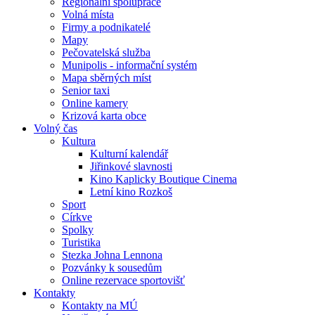
Regionální spolupráce
Volná místa
Firmy a podnikatelé
Mapy
Pečovatelská služba
Munipolis - informační systém
Mapa sběrných míst
Senior taxi
Online kamery
Krizová karta obce
Volný čas
Kultura
Kulturní kalendář
Jiřinkové slavnosti
Kino Kaplicky Boutique Cinema
Letní kino Rozkoš
Sport
Církve
Spolky
Turistika
Stezka Johna Lennona
Pozvánky k sousedům
Online rezervace sportovišť
Kontakty
Kontakty na MÚ