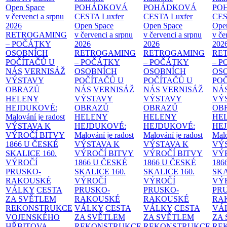
Open Space
POHÁDKOVÁ
POHÁDKOVÁ
PO
v červenci a srpnu
CESTA
Luxfer
CESTA
Luxfer
CE
2026
Open Space
Open Space
Ope
RETROGAMING
v červenci a srpnu
v červenci a srpnu
v če
– POČÁTKY
2026
2026
202
OSOBNÍCH
RETROGAMING
RETROGAMING
RE
POČÍTAČŮ U
– POČÁTKY
– POČÁTKY
– 
NÁS
VERNISÁŽ
OSOBNÍCH
OSOBNÍCH
OS
VÝSTAVY
POČÍTAČŮ U
POČÍTAČŮ U
PO
OBRAZŮ
NÁS
VERNISÁŽ
NÁS
VERNISÁŽ
NÁ
HELENY
VÝSTAVY
VÝSTAVY
VÝ
HEJDUKOVÉ:
OBRAZŮ
OBRAZŮ
OB
Malování je radost
HELENY
HELENY
HE
VÝSTAVA K
HEJDUKOVÉ:
HEJDUKOVÉ:
HE
VÝROČÍ BITVY
Malování je radost
Malování je radost
Malo
1866 U ČESKÉ
VÝSTAVA K
VÝSTAVA K
VÝ
SKALICE
160.
VÝROČÍ BITVY
VÝROČÍ BITVY
VÝ
VÝROČÍ
1866 U ČESKÉ
1866 U ČESKÉ
186
PRUSKO-
SKALICE
160.
SKALICE
160.
SK
RAKOUSKÉ
VÝROČÍ
VÝROČÍ
VÝ
VÁLKY
CESTA
PRUSKO-
PRUSKO-
PR
ZA SVĚTLEM
RAKOUSKÉ
RAKOUSKÉ
RA
REKONSTRUKCE
VÁLKY
CESTA
VÁLKY
CESTA
VÁ
VOJENSKÉHO
ZA SVĚTLEM
ZA SVĚTLEM
ZA
HŘBITOVA
REKONSTRUKCE
REKONSTRUKCE
RE