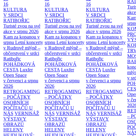
RAT
16
16
16
Turi
KULTURA
KULTURA
KULTURA
akce
V SRDCI
V SRDCI
V SRDCI
Kam
RATIBOŘIC
RATIBOŘIC
RATIBOŘIC
srpn
Turisté zvou na své
Turisté zvou na své
Turisté zvou na své
KO
akce v srpnu 2026
akce v srpnu 2026
akce v srpnu 2026
PR
Kam za kopanou v
Kam za kopanou v
Kam za kopanou v
VÝ
srpnu
Letní koncerty
srpnu
Letní koncerty
srpnu
Letní koncerty
KO
v Rudrově mlýně –
v Rudrově mlýně –
v Rudrově mlýně –
TR
občerstvení v srdci
občerstvení v srdci
občerstvení v srdci
MO
Ratibořic
Ratibořic
Ratibořic
BA
POHÁDKOVÁ
POHÁDKOVÁ
POHÁDKOVÁ
konc
CESTA
Luxfer
CESTA
Luxfer
CESTA
Luxfer
mlýn
Open Space
Open Space
Open Space
v sr
v červenci a srpnu
v červenci a srpnu
v červenci a srpnu
PO
2026
2026
2026
CE
RETROGAMING
RETROGAMING
RETROGAMING
Ope
– POČÁTKY
– POČÁTKY
– POČÁTKY
v če
OSOBNÍCH
OSOBNÍCH
OSOBNÍCH
202
POČÍTAČŮ U
POČÍTAČŮ U
POČÍTAČŮ U
RE
NÁS
VERNISÁŽ
NÁS
VERNISÁŽ
NÁS
VERNISÁŽ
– 
VÝSTAVY
VÝSTAVY
VÝSTAVY
OS
OBRAZŮ
OBRAZŮ
OBRAZŮ
PO
HELENY
HELENY
HELENY
NÁ
HEJDUKOVÉ:
HEJDUKOVÉ:
HEJDUKOVÉ: