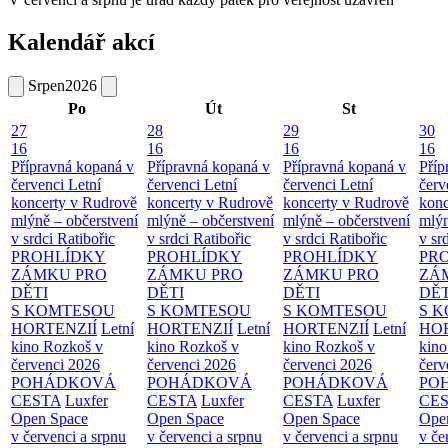
Kalendář akcí
Srpen
2026
Po
Út
St
27
28
29
30
16
16
16
16
Přípravná kopaná v
Přípravná kopaná v
Přípravná kopaná v
Příp
červenci
Letní
červenci
Letní
červenci
Letní
červ
koncerty v Rudrově
koncerty v Rudrově
koncerty v Rudrově
konc
mlýně – občerstvení
mlýně – občerstvení
mlýně – občerstvení
mlýn
v srdci Ratibořic
v srdci Ratibořic
v srdci Ratibořic
v sr
PROHLÍDKY
PROHLÍDKY
PROHLÍDKY
PR
ZÁMKU PRO
ZÁMKU PRO
ZÁMKU PRO
ZÁ
DĚTI
DĚTI
DĚTI
DĚT
S KOMTESOU
S KOMTESOU
S KOMTESOU
S 
HORTENZIÍ
Letní
HORTENZIÍ
Letní
HORTENZIÍ
Letní
HOR
kino Rozkoš v
kino Rozkoš v
kino Rozkoš v
kino
červenci 2026
červenci 2026
červenci 2026
červ
POHÁDKOVÁ
POHÁDKOVÁ
POHÁDKOVÁ
PO
CESTA
Luxfer
CESTA
Luxfer
CESTA
Luxfer
CE
Open Space
Open Space
Open Space
Ope
v červenci a srpnu
v červenci a srpnu
v červenci a srpnu
v če