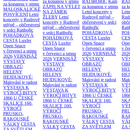
za kopanou v srpnu
RATIBOŘIC
Kam
RAT
za kopanou v srpnu
ZÁPIS NA VÝLET
za kopanou v srpnu
za k
MALOSKALICKÉ
NA ZÁMEK
Letní koncerty v
Letn
POSVÍCENÍ
Letní
ŽLEBY
Letní
Rudrově mlýně –
Rud
koncerty v Rudrově
koncerty v Rudrově
občerstvení v srdci
obče
mlýně – občerstvení
mlýně – občerstvení
Ratibořic
Rati
v srdci Ratibořic
v srdci Ratibořic
POHÁDKOVÁ
PO
POHÁDKOVÁ
POHÁDKOVÁ
CESTA
Luxfer
CE
CESTA
Luxfer
CESTA
Luxfer
Open Space
Ope
Open Space
Open Space
v červenci a srpnu
v če
v červenci a srpnu
v červenci a srpnu
2026
VERNISÁŽ
202
2026
VERNISÁŽ
2026
VERNISÁŽ
VÝSTAVY
VÝ
VÝSTAVY
VÝSTAVY
OBRAZŮ
OB
OBRAZŮ
OBRAZŮ
HELENY
HE
HELENY
HELENY
HEJDUKOVÉ:
HE
HEJDUKOVÉ:
HEJDUKOVÉ:
Malování je radost
Malo
Malování je radost
Malování je radost
VÝSTAVA K
VÝ
VÝSTAVA K
VÝSTAVA K
VÝROČÍ BITVY
VÝ
VÝROČÍ BITVY
VÝROČÍ BITVY
1866 U ČESKÉ
186
1866 U ČESKÉ
1866 U ČESKÉ
SKALICE
160.
SK
SKALICE
160.
SKALICE
160.
VÝROČÍ
VÝ
VÝROČÍ
VÝROČÍ
PRUSKO-
PR
PRUSKO-
PRUSKO-
RAKOUSKÉ
RA
RAKOUSKÉ
RAKOUSKÉ
VÁLKY
CESTA
VÁ
VÁLKY
CESTA
VÁLKY
CESTA
ZA SVĚTLEM
ZA
ZA SVĚTLEM