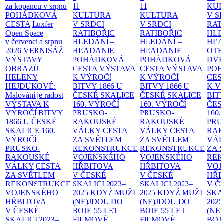
za kopanou v srpnu
11
11
KU
POHÁDKOVÁ
KULTURA
KULTURA
V S
CESTA
Luxfer
V SRDCI
V SRDCI
RAT
Open Space
RATIBOŘIC
RATIBOŘIC
HLE
v červenci a srpnu
HLEDÁNÍ –
HLEDÁNÍ –
HĽ
2026
VERNISÁŽ
HĽADANIE
HĽADANIE
OT
VÝSTAVY
POHÁDKOVÁ
POHÁDKOVÁ
DV
OBRAZŮ
CESTA
VÝSTAVA
CESTA
VÝSTAVA
PO
HELENY
K VÝROČÍ
K VÝROČÍ
CE
HEJDUKOVÉ:
BITVY 1866 U
BITVY 1866 U
K 
Malování je radost
ČESKÉ SKALICE
ČESKÉ SKALICE
BIT
VÝSTAVA K
160. VÝROČÍ
160. VÝROČÍ
ČES
VÝROČÍ BITVY
PRUSKO-
PRUSKO-
160
1866 U ČESKÉ
RAKOUSKÉ
RAKOUSKÉ
PR
SKALICE
160.
VÁLKY
CESTA
VÁLKY
CESTA
RA
VÝROČÍ
ZA SVĚTLEM
ZA SVĚTLEM
VÁ
PRUSKO-
REKONSTRUKCE
REKONSTRUKCE
ZA
RAKOUSKÉ
VOJENSKÉHO
VOJENSKÉHO
RE
VÁLKY
CESTA
HŘBITOVA
HŘBITOVA
VO
ZA SVĚTLEM
V ČESKÉ
V ČESKÉ
HŘ
REKONSTRUKCE
SKALICI 2023–
SKALICI 2023–
V 
VOJENSKÉHO
2025
KDYŽ MUŽI
2025
KDYŽ MUŽI
SKA
HŘBITOVA
(NE)JDOU DO
(NE)JDOU DO
202
V ČESKÉ
BOJE
55 LET
BOJE
55 LET
(NE
SKALICI 2023–
FILMOVÉ
FILMOVÉ
BO