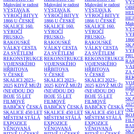
VÝ
Malování je radost
Malování je radost
Malování je radost
OB
VÝSTAVA K
VÝSTAVA K
VÝSTAVA K
HE
VÝROČÍ BITVY
VÝROČÍ BITVY
VÝROČÍ BITVY
HE
1866 U ČESKÉ
1866 U ČESKÉ
1866 U ČESKÉ
Malo
SKALICE
160.
SKALICE
160.
SKALICE
160.
VÝ
VÝROČÍ
VÝROČÍ
VÝROČÍ
VÝ
PRUSKO-
PRUSKO-
PRUSKO-
186
RAKOUSKÉ
RAKOUSKÉ
RAKOUSKÉ
SK
VÁLKY
CESTA
VÁLKY
CESTA
VÁLKY
CESTA
VÝ
ZA SVĚTLEM
ZA SVĚTLEM
ZA SVĚTLEM
PR
REKONSTRUKCE
REKONSTRUKCE
REKONSTRUKCE
RA
VOJENSKÉHO
VOJENSKÉHO
VOJENSKÉHO
VÁ
HŘBITOVA
HŘBITOVA
HŘBITOVA
ZA
V ČESKÉ
V ČESKÉ
V ČESKÉ
RE
SKALICI 2023–
SKALICI 2023–
SKALICI 2023–
VO
2025
KDYŽ MUŽI
2025
KDYŽ MUŽI
2025
KDYŽ MUŽI
HŘ
(NE)JDOU DO
(NE)JDOU DO
(NE)JDOU DO
V 
BOJE
55 LET
BOJE
55 LET
BOJE
55 LET
SKA
FILMOVÉ
FILMOVÉ
FILMOVÉ
202
BABIČKY
ČESKÁ
BABIČKY
ČESKÁ
BABIČKY
ČESKÁ
(NE
SKALICE 450 LET
SKALICE 450 LET
SKALICE 450 LET
BO
MĚSTEM
STÁLÁ
MĚSTEM
STÁLÁ
MĚSTEM
STÁLÁ
FI
EXPOZICE
EXPOZICE
EXPOZICE
BA
VĚNOVANÁ
VĚNOVANÁ
VĚNOVANÁ
SKA
BITVĚ U ČESKÉ
BITVĚ U ČESKÉ
BITVĚ U ČESKÉ