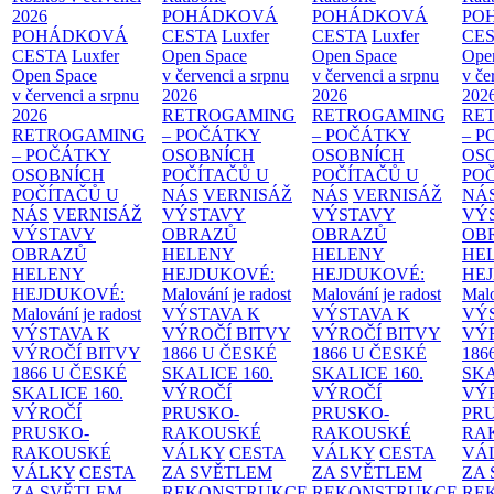
2026
POHÁDKOVÁ
POHÁDKOVÁ
PO
POHÁDKOVÁ
CESTA
Luxfer
CESTA
Luxfer
CE
CESTA
Luxfer
Open Space
Open Space
Ope
Open Space
v červenci a srpnu
v červenci a srpnu
v če
v červenci a srpnu
2026
2026
202
2026
RETROGAMING
RETROGAMING
RE
RETROGAMING
– POČÁTKY
– POČÁTKY
– 
– POČÁTKY
OSOBNÍCH
OSOBNÍCH
OS
OSOBNÍCH
POČÍTAČŮ U
POČÍTAČŮ U
PO
POČÍTAČŮ U
NÁS
VERNISÁŽ
NÁS
VERNISÁŽ
NÁ
NÁS
VERNISÁŽ
VÝSTAVY
VÝSTAVY
VÝ
VÝSTAVY
OBRAZŮ
OBRAZŮ
OB
OBRAZŮ
HELENY
HELENY
HE
HELENY
HEJDUKOVÉ:
HEJDUKOVÉ:
HE
HEJDUKOVÉ:
Malování je radost
Malování je radost
Malo
Malování je radost
VÝSTAVA K
VÝSTAVA K
VÝ
VÝSTAVA K
VÝROČÍ BITVY
VÝROČÍ BITVY
VÝ
VÝROČÍ BITVY
1866 U ČESKÉ
1866 U ČESKÉ
186
1866 U ČESKÉ
SKALICE
160.
SKALICE
160.
SK
SKALICE
160.
VÝROČÍ
VÝROČÍ
VÝ
VÝROČÍ
PRUSKO-
PRUSKO-
PR
PRUSKO-
RAKOUSKÉ
RAKOUSKÉ
RA
RAKOUSKÉ
VÁLKY
CESTA
VÁLKY
CESTA
VÁ
VÁLKY
CESTA
ZA SVĚTLEM
ZA SVĚTLEM
ZA
ZA SVĚTLEM
REKONSTRUKCE
REKONSTRUKCE
RE