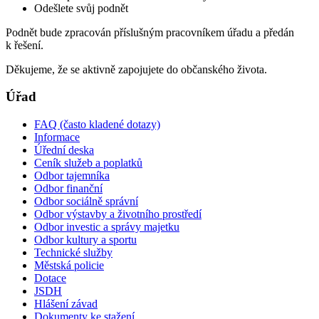
Odešlete svůj podnět
Podnět bude zpracován příslušným pracovníkem úřadu a předán
k řešení.
Děkujeme, že se aktivně zapojujete do občanského života.
Úřad
FAQ (často kladené dotazy)
Informace
Úřední deska
Ceník služeb a poplatků
Odbor tajemníka
Odbor finanční
Odbor sociálně správní
Odbor výstavby a životního prostředí
Odbor investic a správy majetku
Odbor kultury a sportu
Technické služby
Městská policie
Dotace
JSDH
Hlášení závad
Dokumenty ke stažení