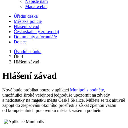
Napište nám
Mapa webu
Úřední deska
Městská policie
Hlášení závad
Českoskalický zpravodaj
Dokumenty a formuláře
Dotace
Úvodní stránka
Úřad
Hlášení závad
Hlášení závad
Nově bude probíhat pouze v aplikaci
Munipolis podněty
,
umožňující široké veřejnosti jednoduše upozornit na závady
a nedostatky na majetku města Česká Skalice. Můžete se tak aktivně
zapojit do zlepšování okolního prostředí a získat zpětnou vazbu
od kompetentních pracovníků města k vašemu podnětu.