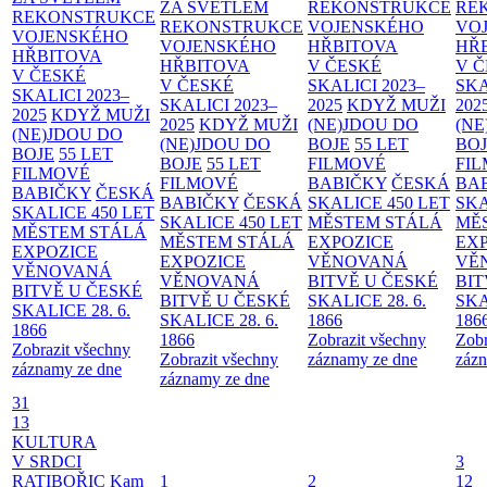
ZA SVĚTLEM
REKONSTRUKCE
RE
REKONSTRUKCE
REKONSTRUKCE
VOJENSKÉHO
VO
VOJENSKÉHO
VOJENSKÉHO
HŘBITOVA
HŘ
HŘBITOVA
HŘBITOVA
V ČESKÉ
V 
V ČESKÉ
V ČESKÉ
SKALICI 2023–
SKA
SKALICI 2023–
SKALICI 2023–
2025
KDYŽ MUŽI
202
2025
KDYŽ MUŽI
2025
KDYŽ MUŽI
(NE)JDOU DO
(NE
(NE)JDOU DO
(NE)JDOU DO
BOJE
55 LET
BO
BOJE
55 LET
BOJE
55 LET
FILMOVÉ
FI
FILMOVÉ
FILMOVÉ
BABIČKY
ČESKÁ
BA
BABIČKY
ČESKÁ
BABIČKY
ČESKÁ
SKALICE 450 LET
SKA
SKALICE 450 LET
SKALICE 450 LET
MĚSTEM
STÁLÁ
MĚ
MĚSTEM
STÁLÁ
MĚSTEM
STÁLÁ
EXPOZICE
EX
EXPOZICE
EXPOZICE
VĚNOVANÁ
VĚ
VĚNOVANÁ
VĚNOVANÁ
BITVĚ U ČESKÉ
BIT
BITVĚ U ČESKÉ
BITVĚ U ČESKÉ
SKALICE 28. 6.
SKA
SKALICE 28. 6.
SKALICE 28. 6.
1866
186
1866
1866
Zobrazit všechny
Zobr
Zobrazit všechny
Zobrazit všechny
záznamy ze dne
zázn
záznamy ze dne
záznamy ze dne
31
13
KULTURA
V SRDCI
3
RATIBOŘIC
Kam
1
2
12