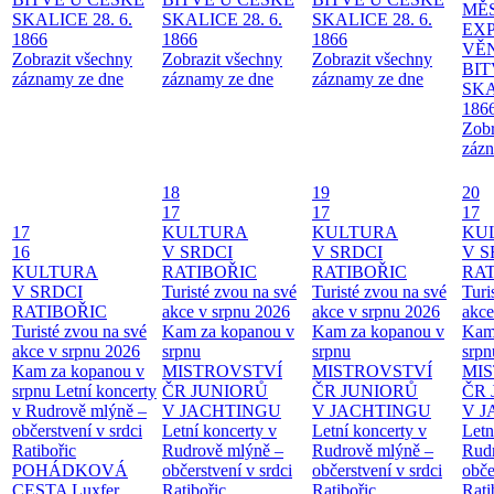
MĚ
SKALICE 28. 6.
SKALICE 28. 6.
SKALICE 28. 6.
EX
1866
1866
1866
VĚ
Zobrazit všechny
Zobrazit všechny
Zobrazit všechny
BIT
záznamy ze dne
záznamy ze dne
záznamy ze dne
SKA
186
Zobr
zázn
18
19
20
17
17
17
17
KULTURA
KULTURA
KU
16
V SRDCI
V SRDCI
V S
KULTURA
RATIBOŘIC
RATIBOŘIC
RAT
V SRDCI
Turisté zvou na své
Turisté zvou na své
Turi
RATIBOŘIC
akce v srpnu 2026
akce v srpnu 2026
akce
Turisté zvou na své
Kam za kopanou v
Kam za kopanou v
Kam
akce v srpnu 2026
srpnu
srpnu
srpn
Kam za kopanou v
MISTROVSTVÍ
MISTROVSTVÍ
MI
srpnu
Letní koncerty
ČR JUNIORŮ
ČR JUNIORŮ
ČR 
v Rudrově mlýně –
V JACHTINGU
V JACHTINGU
V 
občerstvení v srdci
Letní koncerty v
Letní koncerty v
Letn
Ratibořic
Rudrově mlýně –
Rudrově mlýně –
Rud
POHÁDKOVÁ
občerstvení v srdci
občerstvení v srdci
obče
CESTA
Luxfer
Ratibořic
Ratibořic
Rati