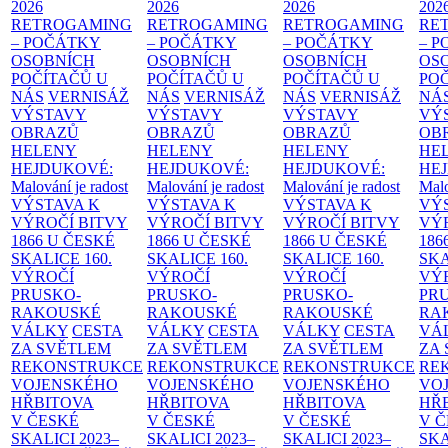
2026
2026
2026
202
RETROGAMING
RETROGAMING
RETROGAMING
RE
– POČÁTKY
– POČÁTKY
– POČÁTKY
– 
OSOBNÍCH
OSOBNÍCH
OSOBNÍCH
OS
POČÍTAČŮ U
POČÍTAČŮ U
POČÍTAČŮ U
PO
NÁS
VERNISÁŽ
NÁS
VERNISÁŽ
NÁS
VERNISÁŽ
NÁ
VÝSTAVY
VÝSTAVY
VÝSTAVY
VÝ
OBRAZŮ
OBRAZŮ
OBRAZŮ
OB
HELENY
HELENY
HELENY
HE
HEJDUKOVÉ:
HEJDUKOVÉ:
HEJDUKOVÉ:
HE
Malování je radost
Malování je radost
Malování je radost
Malo
VÝSTAVA K
VÝSTAVA K
VÝSTAVA K
VÝ
VÝROČÍ BITVY
VÝROČÍ BITVY
VÝROČÍ BITVY
VÝ
1866 U ČESKÉ
1866 U ČESKÉ
1866 U ČESKÉ
186
SKALICE
160.
SKALICE
160.
SKALICE
160.
SK
VÝROČÍ
VÝROČÍ
VÝROČÍ
VÝ
PRUSKO-
PRUSKO-
PRUSKO-
PR
RAKOUSKÉ
RAKOUSKÉ
RAKOUSKÉ
RA
VÁLKY
CESTA
VÁLKY
CESTA
VÁLKY
CESTA
VÁ
ZA SVĚTLEM
ZA SVĚTLEM
ZA SVĚTLEM
ZA
REKONSTRUKCE
REKONSTRUKCE
REKONSTRUKCE
RE
VOJENSKÉHO
VOJENSKÉHO
VOJENSKÉHO
VO
HŘBITOVA
HŘBITOVA
HŘBITOVA
HŘ
V ČESKÉ
V ČESKÉ
V ČESKÉ
V 
SKALICI 2023–
SKALICI 2023–
SKALICI 2023–
SKA