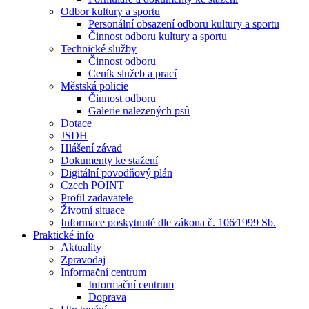
Odbor kultury a sportu
Personální obsazení odboru kultury a sportu
Činnost odboru kultury a sportu
Technické služby
Činnost odboru
Ceník služeb a prací
Městská policie
Činnost odboru
Galerie nalezených psů
Dotace
JSDH
Hlášení závad
Dokumenty ke stažení
Digitální povodňový plán
Czech POINT
Profil zadavatele
Životní situace
Informace poskytnuté dle zákona č. 106⁄1999 Sb.
Praktické info
Aktuality
Zpravodaj
Informační centrum
Informační centrum
Doprava