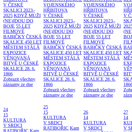
V ČESKÉ
VOJENSKÉHO
VOJENSKÉHO
VO
SKALICI 2023–
HŘBITOVA
HŘBITOVA
HŘ
2025
KDYŽ MUŽI
V ČESKÉ
V ČESKÉ
V 
(NE)JDOU DO
SKALICI 2023–
SKALICI 2023–
SKA
BOJE
55 LET
2025
KDYŽ MUŽI
2025
KDYŽ MUŽI
202
FILMOVÉ
(NE)JDOU DO
(NE)JDOU DO
(NE
BABIČKY
ČESKÁ
BOJE
55 LET
BOJE
55 LET
BO
SKALICE 450 LET
FILMOVÉ
FILMOVÉ
FI
MĚSTEM
STÁLÁ
BABIČKY
ČESKÁ
BABIČKY
ČESKÁ
BA
EXPOZICE
SKALICE 450 LET
SKALICE 450 LET
SKA
VĚNOVANÁ
MĚSTEM
STÁLÁ
MĚSTEM
STÁLÁ
MĚ
BITVĚ U ČESKÉ
EXPOZICE
EXPOZICE
EX
SKALICE 28. 6.
VĚNOVANÁ
VĚNOVANÁ
VĚ
1866
BITVĚ U ČESKÉ
BITVĚ U ČESKÉ
BIT
Zobrazit všechny
SKALICE 28. 6.
SKALICE 28. 6.
SKA
záznamy ze dne
1866
1866
186
Zobrazit všechny
Zobrazit všechny
Zobr
záznamy ze dne
záznamy ze dne
zázn
25
24
15
26
27
15
KULTURA
14
14
KULTURA
V SRDCI
KULTURA
KU
V SRDCI
RATIBOŘIC
Kam
V SRDCI
V S
RATIBOŘIC
Kam