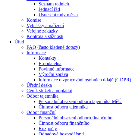
Seznam radních
Jednací řád
Usnesení rady města
Komise
Vyhlášky a nařízení
Veřejné zakázky
Kontrola a stížnosti
Úřad
FAQ (často kladené dotazy)
Informace
Kontakty
E-podatelna
Povinné informace
Výroční zpráva
Informace o zpracování osobních údajů (GDPR)
Úřední deska
Ceník služeb a poplatků
Odbor tajemníka
Personální obsazení odboru tajemníka MěÚ
Činnost odboru tajemníka
Odbor finanční
Personální obsazení odboru finančního
Činnost odboru finančního
Rozpočty
Odpadové hospodářství