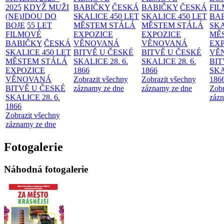
2025
KDYŽ MUŽI
BABIČKY
ČESKÁ
BABIČKY
ČESKÁ
FI
(NE)JDOU DO
SKALICE 450 LET
SKALICE 450 LET
BA
BOJE
55 LET
MĚSTEM
STÁLÁ
MĚSTEM
STÁLÁ
SKA
FILMOVÉ
EXPOZICE
EXPOZICE
MĚ
BABIČKY
ČESKÁ
VĚNOVANÁ
VĚNOVANÁ
EX
SKALICE 450 LET
BITVĚ U ČESKÉ
BITVĚ U ČESKÉ
VĚ
MĚSTEM
STÁLÁ
SKALICE 28. 6.
SKALICE 28. 6.
BIT
EXPOZICE
1866
1866
SKA
VĚNOVANÁ
Zobrazit všechny
Zobrazit všechny
186
BITVĚ U ČESKÉ
záznamy ze dne
záznamy ze dne
Zobr
SKALICE 28. 6.
zázn
1866
Zobrazit všechny
záznamy ze dne
Fotogalerie
Náhodná fotogalerie