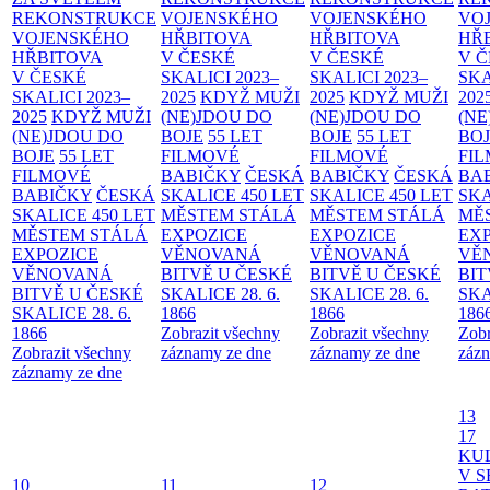
REKONSTRUKCE
VOJENSKÉHO
VOJENSKÉHO
VO
VOJENSKÉHO
HŘBITOVA
HŘBITOVA
HŘ
HŘBITOVA
V ČESKÉ
V ČESKÉ
V 
V ČESKÉ
SKALICI 2023–
SKALICI 2023–
SKA
SKALICI 2023–
2025
KDYŽ MUŽI
2025
KDYŽ MUŽI
202
2025
KDYŽ MUŽI
(NE)JDOU DO
(NE)JDOU DO
(NE
(NE)JDOU DO
BOJE
55 LET
BOJE
55 LET
BO
BOJE
55 LET
FILMOVÉ
FILMOVÉ
FI
FILMOVÉ
BABIČKY
ČESKÁ
BABIČKY
ČESKÁ
BA
BABIČKY
ČESKÁ
SKALICE 450 LET
SKALICE 450 LET
SKA
SKALICE 450 LET
MĚSTEM
STÁLÁ
MĚSTEM
STÁLÁ
MĚ
MĚSTEM
STÁLÁ
EXPOZICE
EXPOZICE
EX
EXPOZICE
VĚNOVANÁ
VĚNOVANÁ
VĚ
VĚNOVANÁ
BITVĚ U ČESKÉ
BITVĚ U ČESKÉ
BIT
BITVĚ U ČESKÉ
SKALICE 28. 6.
SKALICE 28. 6.
SKA
SKALICE 28. 6.
1866
1866
186
1866
Zobrazit všechny
Zobrazit všechny
Zobr
Zobrazit všechny
záznamy ze dne
záznamy ze dne
zázn
záznamy ze dne
13
17
KU
V S
10
11
12