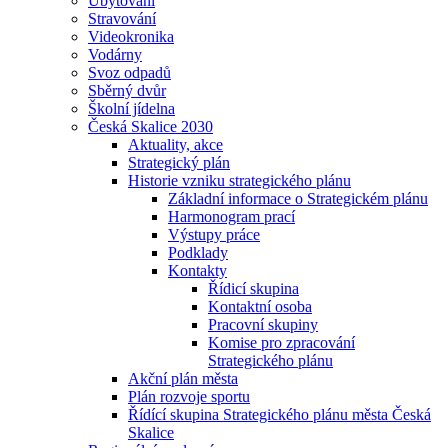
Ubytování
Stravování
Videokronika
Vodárny
Svoz odpadů
Sběrný dvůr
Školní jídelna
Česká Skalice 2030
Aktuality, akce
Strategický plán
Historie vzniku strategického plánu
Základní informace o Strategickém plánu
Harmonogram prací
Výstupy práce
Podklady
Kontakty
Řídicí skupina
Kontaktní osoba
Pracovní skupiny
Komise pro zpracování
Strategického plánu
Akční plán města
Plán rozvoje sportu
Řídící skupina Strategického plánu města Česká
Skalice