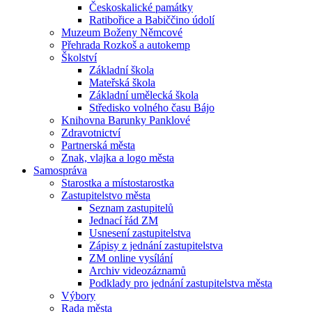
Českoskalické památky
Ratibořice a Babiččino údolí
Muzeum Boženy Němcové
Přehrada Rozkoš a autokemp
Školství
Základní škola
Mateřská škola
Základní umělecká škola
Středisko volného času Bájo
Knihovna Barunky Panklové
Zdravotnictví
Partnerská města
Znak, vlajka a logo města
Samospráva
Starostka a místostarostka
Zastupitelstvo města
Seznam zastupitelů
Jednací řád ZM
Usnesení zastupitelstva
Zápisy z jednání zastupitelstva
ZM online vysílání
Archiv videozáznamů
Podklady pro jednání zastupitelstva města
Výbory
Rada města