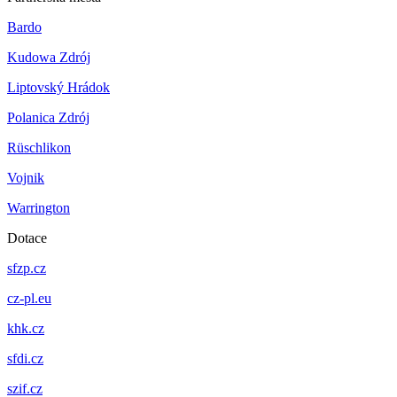
Bardo
Kudowa Zdrój
Liptovský Hrádok
Polanica Zdrój
Rüschlikon
Vojnik
Warrington
Dotace
sfzp.cz
cz-pl.eu
khk.cz
sfdi.cz
szif.cz