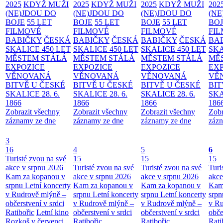
2025
KDYŽ MUŽI
2025
KDYŽ MUŽI
2025
KDYŽ MUŽI
202
(NE)JDOU DO
(NE)JDOU DO
(NE)JDOU DO
(NE
BOJE
55 LET
BOJE
55 LET
BOJE
55 LET
BO
FILMOVÉ
FILMOVÉ
FILMOVÉ
FI
BABIČKY
ČESKÁ
BABIČKY
ČESKÁ
BABIČKY
ČESKÁ
BA
SKALICE 450 LET
SKALICE 450 LET
SKALICE 450 LET
SKA
MĚSTEM
STÁLÁ
MĚSTEM
STÁLÁ
MĚSTEM
STÁLÁ
MĚ
EXPOZICE
EXPOZICE
EXPOZICE
EX
VĚNOVANÁ
VĚNOVANÁ
VĚNOVANÁ
VĚ
BITVĚ U ČESKÉ
BITVĚ U ČESKÉ
BITVĚ U ČESKÉ
BIT
SKALICE 28. 6.
SKALICE 28. 6.
SKALICE 28. 6.
SKA
1866
1866
1866
186
Zobrazit všechny
Zobrazit všechny
Zobrazit všechny
Zobr
záznamy ze dne
záznamy ze dne
záznamy ze dne
zázn
3
16
4
5
6
Turisté zvou na své
15
15
15
akce v srpnu 2026
Turisté zvou na své
Turisté zvou na své
Turi
Kam za kopanou v
akce v srpnu 2026
akce v srpnu 2026
akce
srpnu
Letní koncerty
Kam za kopanou v
Kam za kopanou v
Kam
v Rudrově mlýně –
srpnu
Letní koncerty
srpnu
Letní koncerty
srp
občerstvení v srdci
v Rudrově mlýně –
v Rudrově mlýně –
v Ru
Ratibořic
Letní kino
občerstvení v srdci
občerstvení v srdci
obče
Rozkoš v červenci
Ratibořic
Ratibořic
Rati