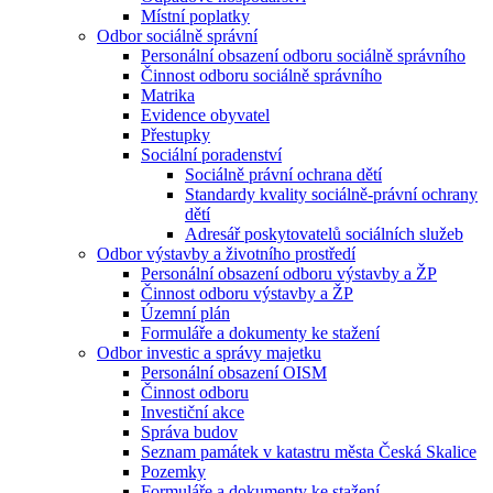
Místní poplatky
Odbor sociálně správní
Personální obsazení odboru sociálně správního
Činnost odboru sociálně správního
Matrika
Evidence obyvatel
Přestupky
Sociální poradenství
Sociálně právní ochrana dětí
Standardy kvality sociálně-právní ochrany
dětí
Adresář poskytovatelů sociálních služeb
Odbor výstavby a životního prostředí
Personální obsazení odboru výstavby a ŽP
Činnost odboru výstavby a ŽP
Územní plán
Formuláře a dokumenty ke stažení
Odbor investic a správy majetku
Personální obsazení OISM
Činnost odboru
Investiční akce
Správa budov
Seznam památek v katastru města Česká Skalice
Pozemky
Formuláře a dokumenty ke stažení