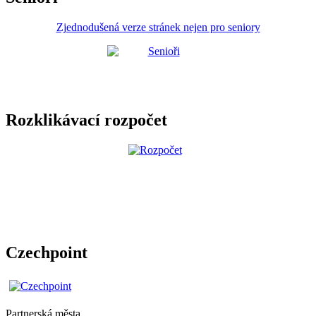
Zjednodušená verze stránek nejen pro seniory
Rozklikávací rozpočet
Czechpoint
Partnerská města