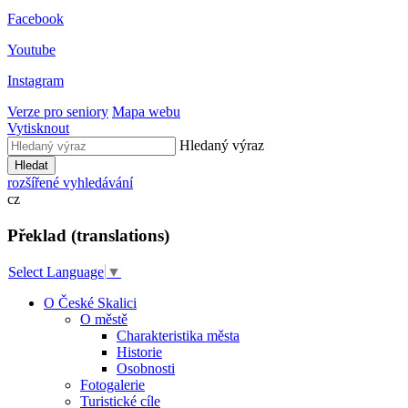
Facebook
Youtube
Instagram
Verze pro seniory
Mapa webu
Vytisknout
Hledaný výraz
Hledat
rozšířené vyhledávání
cz
Překlad (translations)
Select Language
▼
O České Skalici
O městě
Charakteristika města
Historie
Osobnosti
Fotogalerie
Turistické cíle