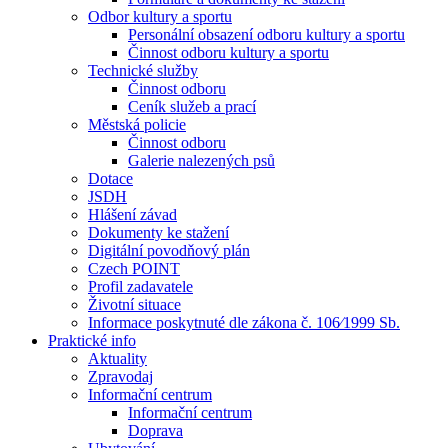
Odbor kultury a sportu
Personální obsazení odboru kultury a sportu
Činnost odboru kultury a sportu
Technické služby
Činnost odboru
Ceník služeb a prací
Městská policie
Činnost odboru
Galerie nalezených psů
Dotace
JSDH
Hlášení závad
Dokumenty ke stažení
Digitální povodňový plán
Czech POINT
Profil zadavatele
Životní situace
Informace poskytnuté dle zákona č. 106⁄1999 Sb.
Praktické info
Aktuality
Zpravodaj
Informační centrum
Informační centrum
Doprava