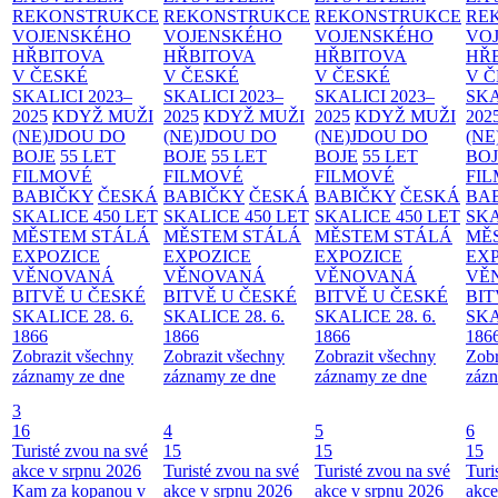
REKONSTRUKCE
REKONSTRUKCE
REKONSTRUKCE
RE
VOJENSKÉHO
VOJENSKÉHO
VOJENSKÉHO
VO
HŘBITOVA
HŘBITOVA
HŘBITOVA
HŘ
V ČESKÉ
V ČESKÉ
V ČESKÉ
V 
SKALICI 2023–
SKALICI 2023–
SKALICI 2023–
SKA
2025
KDYŽ MUŽI
2025
KDYŽ MUŽI
2025
KDYŽ MUŽI
202
(NE)JDOU DO
(NE)JDOU DO
(NE)JDOU DO
(NE
BOJE
55 LET
BOJE
55 LET
BOJE
55 LET
BO
FILMOVÉ
FILMOVÉ
FILMOVÉ
FI
BABIČKY
ČESKÁ
BABIČKY
ČESKÁ
BABIČKY
ČESKÁ
BA
SKALICE 450 LET
SKALICE 450 LET
SKALICE 450 LET
SKA
MĚSTEM
STÁLÁ
MĚSTEM
STÁLÁ
MĚSTEM
STÁLÁ
MĚ
EXPOZICE
EXPOZICE
EXPOZICE
EX
VĚNOVANÁ
VĚNOVANÁ
VĚNOVANÁ
VĚ
BITVĚ U ČESKÉ
BITVĚ U ČESKÉ
BITVĚ U ČESKÉ
BIT
SKALICE 28. 6.
SKALICE 28. 6.
SKALICE 28. 6.
SKA
1866
1866
1866
186
Zobrazit všechny
Zobrazit všechny
Zobrazit všechny
Zobr
záznamy ze dne
záznamy ze dne
záznamy ze dne
zázn
3
16
4
5
6
Turisté zvou na své
15
15
15
akce v srpnu 2026
Turisté zvou na své
Turisté zvou na své
Turi
Kam za kopanou v
akce v srpnu 2026
akce v srpnu 2026
akce