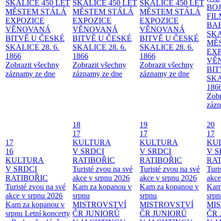
SKALICE 450 LET
SKALICE 450 LET
SKALICE 450 LET
BO
MĚSTEM
STÁLÁ
MĚSTEM
STÁLÁ
MĚSTEM
STÁLÁ
FI
EXPOZICE
EXPOZICE
EXPOZICE
BA
VĚNOVANÁ
VĚNOVANÁ
VĚNOVANÁ
SKA
BITVĚ U ČESKÉ
BITVĚ U ČESKÉ
BITVĚ U ČESKÉ
MĚ
SKALICE 28. 6.
SKALICE 28. 6.
SKALICE 28. 6.
EX
1866
1866
1866
VĚ
Zobrazit všechny
Zobrazit všechny
Zobrazit všechny
BIT
záznamy ze dne
záznamy ze dne
záznamy ze dne
SKA
186
Zobr
zázn
18
19
20
17
17
17
17
KULTURA
KULTURA
KU
16
V SRDCI
V SRDCI
V S
KULTURA
RATIBOŘIC
RATIBOŘIC
RAT
V SRDCI
Turisté zvou na své
Turisté zvou na své
Turi
RATIBOŘIC
akce v srpnu 2026
akce v srpnu 2026
akce
Turisté zvou na své
Kam za kopanou v
Kam za kopanou v
Kam
akce v srpnu 2026
srpnu
srpnu
srpn
Kam za kopanou v
MISTROVSTVÍ
MISTROVSTVÍ
MI
srpnu
Letní koncerty
ČR JUNIORŮ
ČR JUNIORŮ
ČR 