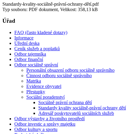
Standardy-kvality-sociálně-právní-ochrany-dětí.pdf
Typ souboru: PDF dokument, Velikost: 358,13 kB
Úřad
FAQ (často kladené dotazy)
Informace
Úřední deska
Ceník služeb a poplatků
Odbor tajemníka
Odbor finanční
Odbor sociálně správní
Personální obsazení odboru sociálně správního
Činnost odboru sociálně správního
Matrika
Evidence obyvatel
Přestupky
Sociální poradenství
Sociálně právní ochrana dětí
Standardy kvality sociálně-právní ochrany dětí
Adresář poskytovatelů sociálních služeb
Odbor výstavby a životního prostředí
Odbor investic a správy majetku
Odbor kultury a sportu