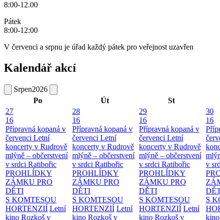
8:00-12.00
Pátek
8:00-12:00
V červenci a srpnu je úřad každý pátek pro veřejnost uzavřen
Kalendář akcí
Srpen
2026
Po
Út
St
27
28
29
30
16
16
16
16
Přípravná kopaná v
Přípravná kopaná v
Přípravná kopaná v
Příp
červenci
Letní
červenci
Letní
červenci
Letní
červ
koncerty v Rudrově
koncerty v Rudrově
koncerty v Rudrově
konc
mlýně – občerstvení
mlýně – občerstvení
mlýně – občerstvení
mlýn
v srdci Ratibořic
v srdci Ratibořic
v srdci Ratibořic
v sr
PROHLÍDKY
PROHLÍDKY
PROHLÍDKY
PR
ZÁMKU PRO
ZÁMKU PRO
ZÁMKU PRO
ZÁ
DĚTI
DĚTI
DĚTI
DĚT
S KOMTESOU
S KOMTESOU
S KOMTESOU
S 
HORTENZIÍ
Letní
HORTENZIÍ
Letní
HORTENZIÍ
Letní
HOR
kino Rozkoš v
kino Rozkoš v
kino Rozkoš v
kino