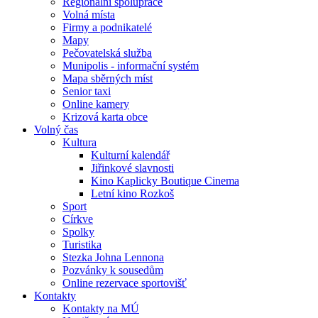
Regionální spolupráce
Volná místa
Firmy a podnikatelé
Mapy
Pečovatelská služba
Munipolis - informační systém
Mapa sběrných míst
Senior taxi
Online kamery
Krizová karta obce
Volný čas
Kultura
Kulturní kalendář
Jiřinkové slavnosti
Kino Kaplicky Boutique Cinema
Letní kino Rozkoš
Sport
Církve
Spolky
Turistika
Stezka Johna Lennona
Pozvánky k sousedům
Online rezervace sportovišť
Kontakty
Kontakty na MÚ