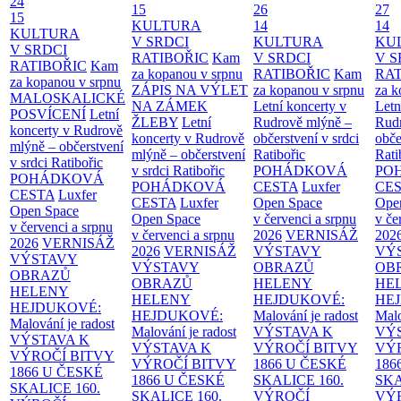
24
15
26
27
15
KULTURA
14
14
KULTURA
V SRDCI
KULTURA
KU
V SRDCI
RATIBOŘIC
Kam
V SRDCI
V S
RATIBOŘIC
Kam
za kopanou v srpnu
RATIBOŘIC
Kam
RAT
za kopanou v srpnu
ZÁPIS NA VÝLET
za kopanou v srpnu
za k
MALOSKALICKÉ
NA ZÁMEK
Letní koncerty v
Letn
POSVÍCENÍ
Letní
ŽLEBY
Letní
Rudrově mlýně –
Rud
koncerty v Rudrově
koncerty v Rudrově
občerstvení v srdci
obče
mlýně – občerstvení
mlýně – občerstvení
Ratibořic
Rati
v srdci Ratibořic
v srdci Ratibořic
POHÁDKOVÁ
PO
POHÁDKOVÁ
POHÁDKOVÁ
CESTA
Luxfer
CE
CESTA
Luxfer
CESTA
Luxfer
Open Space
Ope
Open Space
Open Space
v červenci a srpnu
v če
v červenci a srpnu
v červenci a srpnu
2026
VERNISÁŽ
202
2026
VERNISÁŽ
2026
VERNISÁŽ
VÝSTAVY
VÝ
VÝSTAVY
VÝSTAVY
OBRAZŮ
OB
OBRAZŮ
OBRAZŮ
HELENY
HE
HELENY
HELENY
HEJDUKOVÉ:
HE
HEJDUKOVÉ:
HEJDUKOVÉ:
Malování je radost
Malo
Malování je radost
Malování je radost
VÝSTAVA K
VÝ
VÝSTAVA K
VÝSTAVA K
VÝROČÍ BITVY
VÝ
VÝROČÍ BITVY
VÝROČÍ BITVY
1866 U ČESKÉ
186
1866 U ČESKÉ
1866 U ČESKÉ
SKALICE
160.
SK
SKALICE
160.
SKALICE
160.
VÝROČÍ
VÝ