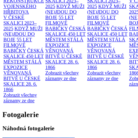
REKONSTRUKCE
SKALICI 2023–
SKALICI 2023–
V 
VOJENSKÉHO
2025
KDYŽ MUŽI
2025
KDYŽ MUŽI
SKA
HŘBITOVA
(NE)JDOU DO
(NE)JDOU DO
202
V ČESKÉ
BOJE
55 LET
BOJE
55 LET
(NE
SKALICI 2023–
FILMOVÉ
FILMOVÉ
BO
2025
KDYŽ MUŽI
BABIČKY
ČESKÁ
BABIČKY
ČESKÁ
FI
(NE)JDOU DO
SKALICE 450 LET
SKALICE 450 LET
BA
BOJE
55 LET
MĚSTEM
STÁLÁ
MĚSTEM
STÁLÁ
SKA
FILMOVÉ
EXPOZICE
EXPOZICE
MĚ
BABIČKY
ČESKÁ
VĚNOVANÁ
VĚNOVANÁ
EX
SKALICE 450 LET
BITVĚ U ČESKÉ
BITVĚ U ČESKÉ
VĚ
MĚSTEM
STÁLÁ
SKALICE 28. 6.
SKALICE 28. 6.
BIT
EXPOZICE
1866
1866
SKA
VĚNOVANÁ
Zobrazit všechny
Zobrazit všechny
186
BITVĚ U ČESKÉ
záznamy ze dne
záznamy ze dne
Zobr
SKALICE 28. 6.
zázn
1866
Zobrazit všechny
záznamy ze dne
Fotogalerie
Náhodná fotogalerie