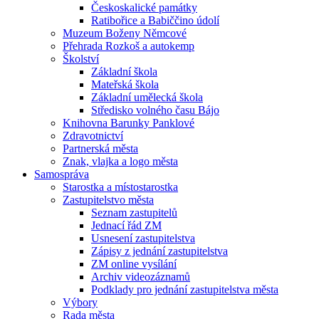
Českoskalické památky
Ratibořice a Babiččino údolí
Muzeum Boženy Němcové
Přehrada Rozkoš a autokemp
Školství
Základní škola
Mateřská škola
Základní umělecká škola
Středisko volného času Bájo
Knihovna Barunky Panklové
Zdravotnictví
Partnerská města
Znak, vlajka a logo města
Samospráva
Starostka a místostarostka
Zastupitelstvo města
Seznam zastupitelů
Jednací řád ZM
Usnesení zastupitelstva
Zápisy z jednání zastupitelstva
ZM online vysílání
Archiv videozáznamů
Podklady pro jednání zastupitelstva města
Výbory
Rada města