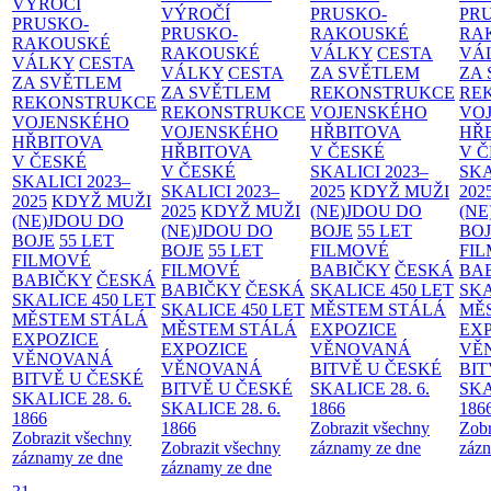
VÝROČÍ
VÝROČÍ
PRUSKO-
PR
PRUSKO-
PRUSKO-
RAKOUSKÉ
RA
RAKOUSKÉ
RAKOUSKÉ
VÁLKY
CESTA
VÁ
VÁLKY
CESTA
VÁLKY
CESTA
ZA SVĚTLEM
ZA
ZA SVĚTLEM
ZA SVĚTLEM
REKONSTRUKCE
RE
REKONSTRUKCE
REKONSTRUKCE
VOJENSKÉHO
VO
VOJENSKÉHO
VOJENSKÉHO
HŘBITOVA
HŘ
HŘBITOVA
HŘBITOVA
V ČESKÉ
V 
V ČESKÉ
V ČESKÉ
SKALICI 2023–
SKA
SKALICI 2023–
SKALICI 2023–
2025
KDYŽ MUŽI
202
2025
KDYŽ MUŽI
2025
KDYŽ MUŽI
(NE)JDOU DO
(NE
(NE)JDOU DO
(NE)JDOU DO
BOJE
55 LET
BO
BOJE
55 LET
BOJE
55 LET
FILMOVÉ
FI
FILMOVÉ
FILMOVÉ
BABIČKY
ČESKÁ
BA
BABIČKY
ČESKÁ
BABIČKY
ČESKÁ
SKALICE 450 LET
SKA
SKALICE 450 LET
SKALICE 450 LET
MĚSTEM
STÁLÁ
MĚ
MĚSTEM
STÁLÁ
MĚSTEM
STÁLÁ
EXPOZICE
EX
EXPOZICE
EXPOZICE
VĚNOVANÁ
VĚ
VĚNOVANÁ
VĚNOVANÁ
BITVĚ U ČESKÉ
BIT
BITVĚ U ČESKÉ
BITVĚ U ČESKÉ
SKALICE 28. 6.
SKA
SKALICE 28. 6.
SKALICE 28. 6.
1866
186
1866
1866
Zobrazit všechny
Zobr
Zobrazit všechny
Zobrazit všechny
záznamy ze dne
zázn
záznamy ze dne
záznamy ze dne