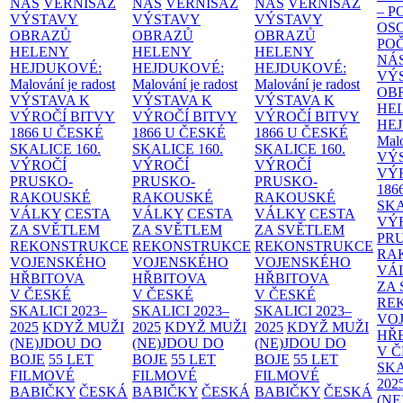
NÁS
VERNISÁŽ
NÁS
VERNISÁŽ
NÁS
VERNISÁŽ
– 
VÝSTAVY
VÝSTAVY
VÝSTAVY
OS
OBRAZŮ
OBRAZŮ
OBRAZŮ
PO
HELENY
HELENY
HELENY
NÁ
HEJDUKOVÉ:
HEJDUKOVÉ:
HEJDUKOVÉ:
VÝ
Malování je radost
Malování je radost
Malování je radost
OB
VÝSTAVA K
VÝSTAVA K
VÝSTAVA K
HE
VÝROČÍ BITVY
VÝROČÍ BITVY
VÝROČÍ BITVY
HE
1866 U ČESKÉ
1866 U ČESKÉ
1866 U ČESKÉ
Malo
SKALICE
160.
SKALICE
160.
SKALICE
160.
VÝ
VÝROČÍ
VÝROČÍ
VÝROČÍ
VÝ
PRUSKO-
PRUSKO-
PRUSKO-
186
RAKOUSKÉ
RAKOUSKÉ
RAKOUSKÉ
SK
VÁLKY
CESTA
VÁLKY
CESTA
VÁLKY
CESTA
VÝ
ZA SVĚTLEM
ZA SVĚTLEM
ZA SVĚTLEM
PR
REKONSTRUKCE
REKONSTRUKCE
REKONSTRUKCE
RA
VOJENSKÉHO
VOJENSKÉHO
VOJENSKÉHO
VÁ
HŘBITOVA
HŘBITOVA
HŘBITOVA
ZA
V ČESKÉ
V ČESKÉ
V ČESKÉ
RE
SKALICI 2023–
SKALICI 2023–
SKALICI 2023–
VO
2025
KDYŽ MUŽI
2025
KDYŽ MUŽI
2025
KDYŽ MUŽI
HŘ
(NE)JDOU DO
(NE)JDOU DO
(NE)JDOU DO
V 
BOJE
55 LET
BOJE
55 LET
BOJE
55 LET
SKA
FILMOVÉ
FILMOVÉ
FILMOVÉ
202
BABIČKY
ČESKÁ
BABIČKY
ČESKÁ
BABIČKY
ČESKÁ
(NE