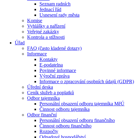
Seznam radních
Jednací řád
Usnesení rady města
Komise
Vyhlášky a nařízení
Veřejné zakázky
Kontrola a stížnosti
Úřad
FAQ (často kladené dotazy)
Informace
Kontakty
E-podatelna
Povinné informace
Výroční zpráva
Informace o zpracování osobních údajů (GDPR)
Úřední deska
Ceník služeb a poplatků
Odbor tajemníka
Personální obsazení odboru tajemníka MěÚ
Činnost odboru tajemníka
Odbor finanční
Personální obsazení odboru finančního
Činnost odboru finančního
Rozpočty
Odpadové hospodářství