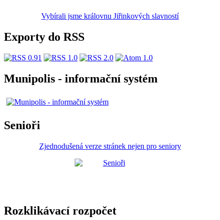
Vybírali jsme královnu Jiřinkových slavností
Exporty do RSS
Munipolis - informační systém
Senioři
Zjednodušená verze stránek nejen pro seniory
Rozklikávací rozpočet