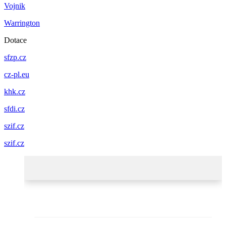
Vojnik
Warrington
Dotace
sfzp.cz
cz-pl.eu
khk.cz
sfdi.cz
szif.cz
szif.cz