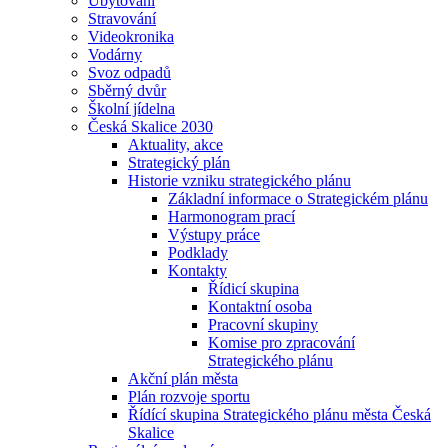
Ubytování
Stravování
Videokronika
Vodárny
Svoz odpadů
Sběrný dvůr
Školní jídelna
Česká Skalice 2030
Aktuality, akce
Strategický plán
Historie vzniku strategického plánu
Základní informace o Strategickém plánu
Harmonogram prací
Výstupy práce
Podklady
Kontakty
Řídicí skupina
Kontaktní osoba
Pracovní skupiny
Komise pro zpracování
Strategického plánu
Akční plán města
Plán rozvoje sportu
Řídící skupina Strategického plánu města Česká
Skalice