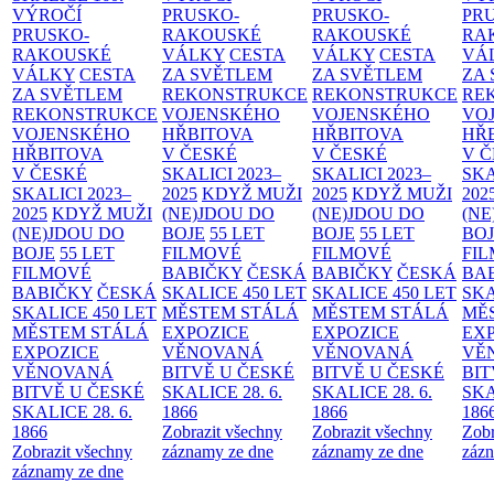
VÝROČÍ
PRUSKO-
PRUSKO-
PR
PRUSKO-
RAKOUSKÉ
RAKOUSKÉ
RA
RAKOUSKÉ
VÁLKY
CESTA
VÁLKY
CESTA
VÁ
VÁLKY
CESTA
ZA SVĚTLEM
ZA SVĚTLEM
ZA
ZA SVĚTLEM
REKONSTRUKCE
REKONSTRUKCE
RE
REKONSTRUKCE
VOJENSKÉHO
VOJENSKÉHO
VO
VOJENSKÉHO
HŘBITOVA
HŘBITOVA
HŘ
HŘBITOVA
V ČESKÉ
V ČESKÉ
V 
V ČESKÉ
SKALICI 2023–
SKALICI 2023–
SKA
SKALICI 2023–
2025
KDYŽ MUŽI
2025
KDYŽ MUŽI
202
2025
KDYŽ MUŽI
(NE)JDOU DO
(NE)JDOU DO
(NE
(NE)JDOU DO
BOJE
55 LET
BOJE
55 LET
BO
BOJE
55 LET
FILMOVÉ
FILMOVÉ
FI
FILMOVÉ
BABIČKY
ČESKÁ
BABIČKY
ČESKÁ
BA
BABIČKY
ČESKÁ
SKALICE 450 LET
SKALICE 450 LET
SKA
SKALICE 450 LET
MĚSTEM
STÁLÁ
MĚSTEM
STÁLÁ
MĚ
MĚSTEM
STÁLÁ
EXPOZICE
EXPOZICE
EX
EXPOZICE
VĚNOVANÁ
VĚNOVANÁ
VĚ
VĚNOVANÁ
BITVĚ U ČESKÉ
BITVĚ U ČESKÉ
BIT
BITVĚ U ČESKÉ
SKALICE 28. 6.
SKALICE 28. 6.
SKA
SKALICE 28. 6.
1866
1866
186
1866
Zobrazit všechny
Zobrazit všechny
Zobr
Zobrazit všechny
záznamy ze dne
záznamy ze dne
zázn
záznamy ze dne