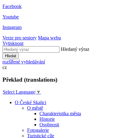
Facebook
Youtube
Instagram
Verze pro seniory
Mapa webu
Vytisknout
Hledaný výraz
Hledat
rozšířené vyhledávání
cz
Překlad (translations)
Select Language
▼
O České Skalici
O městě
Charakteristika města
Historie
Osobnosti
Fotogalerie
Turistické cíle