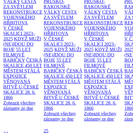
VÁLKY
CESTA
PRUSKO-
PRUSKO-
PR
ZA SVĚTLEM
RAKOUSKÉ
RAKOUSKÉ
RA
REKONSTRUKCE
VÁLKY
CESTA
VÁLKY
CESTA
VÁ
VOJENSKÉHO
ZA SVĚTLEM
ZA SVĚTLEM
ZA
HŘBITOVA
REKONSTRUKCE
REKONSTRUKCE
RE
V ČESKÉ
VOJENSKÉHO
VOJENSKÉHO
VO
SKALICI 2023–
HŘBITOVA
HŘBITOVA
HŘ
2025
KDYŽ MUŽI
V ČESKÉ
V ČESKÉ
V 
(NE)JDOU DO
SKALICI 2023–
SKALICI 2023–
SKA
BOJE
55 LET
2025
KDYŽ MUŽI
2025
KDYŽ MUŽI
202
FILMOVÉ
(NE)JDOU DO
(NE)JDOU DO
(NE
BABIČKY
ČESKÁ
BOJE
55 LET
BOJE
55 LET
BO
SKALICE 450 LET
FILMOVÉ
FILMOVÉ
FI
MĚSTEM
STÁLÁ
BABIČKY
ČESKÁ
BABIČKY
ČESKÁ
BA
EXPOZICE
SKALICE 450 LET
SKALICE 450 LET
SKA
VĚNOVANÁ
MĚSTEM
STÁLÁ
MĚSTEM
STÁLÁ
MĚ
BITVĚ U ČESKÉ
EXPOZICE
EXPOZICE
EX
SKALICE 28. 6.
VĚNOVANÁ
VĚNOVANÁ
VĚ
1866
BITVĚ U ČESKÉ
BITVĚ U ČESKÉ
BIT
Zobrazit všechny
SKALICE 28. 6.
SKALICE 28. 6.
SKA
záznamy ze dne
1866
1866
186
Zobrazit všechny
Zobrazit všechny
Zobr
záznamy ze dne
záznamy ze dne
zázn
25