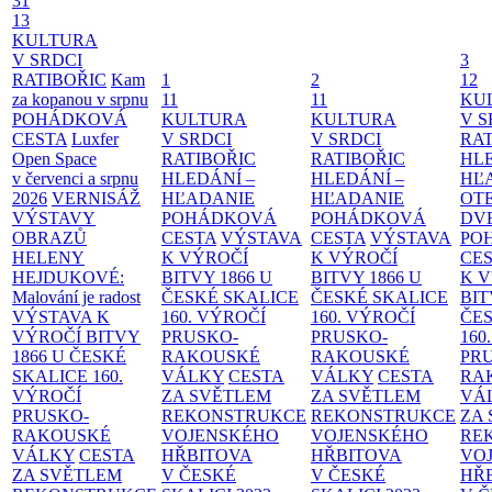
31
13
KULTURA
V SRDCI
3
RATIBOŘIC
Kam
1
2
12
za kopanou v srpnu
11
11
KU
POHÁDKOVÁ
KULTURA
KULTURA
V S
CESTA
Luxfer
V SRDCI
V SRDCI
RAT
Open Space
RATIBOŘIC
RATIBOŘIC
HLE
v červenci a srpnu
HLEDÁNÍ –
HLEDÁNÍ –
HĽ
2026
VERNISÁŽ
HĽADANIE
HĽADANIE
OT
VÝSTAVY
POHÁDKOVÁ
POHÁDKOVÁ
DV
OBRAZŮ
CESTA
VÝSTAVA
CESTA
VÝSTAVA
PO
HELENY
K VÝROČÍ
K VÝROČÍ
CE
HEJDUKOVÉ:
BITVY 1866 U
BITVY 1866 U
K 
Malování je radost
ČESKÉ SKALICE
ČESKÉ SKALICE
BIT
VÝSTAVA K
160. VÝROČÍ
160. VÝROČÍ
ČES
VÝROČÍ BITVY
PRUSKO-
PRUSKO-
160
1866 U ČESKÉ
RAKOUSKÉ
RAKOUSKÉ
PR
SKALICE
160.
VÁLKY
CESTA
VÁLKY
CESTA
RA
VÝROČÍ
ZA SVĚTLEM
ZA SVĚTLEM
VÁ
PRUSKO-
REKONSTRUKCE
REKONSTRUKCE
ZA
RAKOUSKÉ
VOJENSKÉHO
VOJENSKÉHO
RE
VÁLKY
CESTA
HŘBITOVA
HŘBITOVA
VO
ZA SVĚTLEM
V ČESKÉ
V ČESKÉ
HŘ