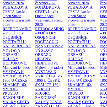
červenci 2026
červenci 2026
červenci 2026
červ
POHÁDKOVÁ
POHÁDKOVÁ
POHÁDKOVÁ
PO
CESTA
Luxfer
CESTA
Luxfer
CESTA
Luxfer
CE
Open Space
Open Space
Open Space
Ope
v červenci a srpnu
v červenci a srpnu
v červenci a srpnu
v če
2026
2026
2026
202
RETROGAMING
RETROGAMING
RETROGAMING
RE
– POČÁTKY
– POČÁTKY
– POČÁTKY
– 
OSOBNÍCH
OSOBNÍCH
OSOBNÍCH
OS
POČÍTAČŮ U
POČÍTAČŮ U
POČÍTAČŮ U
PO
NÁS
VERNISÁŽ
NÁS
VERNISÁŽ
NÁS
VERNISÁŽ
NÁ
VÝSTAVY
VÝSTAVY
VÝSTAVY
VÝ
OBRAZŮ
OBRAZŮ
OBRAZŮ
OB
HELENY
HELENY
HELENY
HE
HEJDUKOVÉ:
HEJDUKOVÉ:
HEJDUKOVÉ:
HE
Malování je radost
Malování je radost
Malování je radost
Malo
VÝSTAVA K
VÝSTAVA K
VÝSTAVA K
VÝ
VÝROČÍ BITVY
VÝROČÍ BITVY
VÝROČÍ BITVY
VÝ
1866 U ČESKÉ
1866 U ČESKÉ
1866 U ČESKÉ
186
SKALICE
160.
SKALICE
160.
SKALICE
160.
SK
VÝROČÍ
VÝROČÍ
VÝROČÍ
VÝ
PRUSKO-
PRUSKO-
PRUSKO-
PR
RAKOUSKÉ
RAKOUSKÉ
RAKOUSKÉ
RA
VÁLKY
CESTA
VÁLKY
CESTA
VÁLKY
CESTA
VÁ
ZA SVĚTLEM
ZA SVĚTLEM
ZA SVĚTLEM
ZA