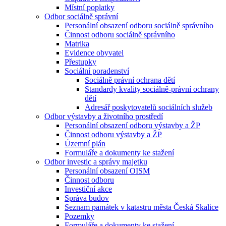
Místní poplatky
Odbor sociálně správní
Personální obsazení odboru sociálně správního
Činnost odboru sociálně správního
Matrika
Evidence obyvatel
Přestupky
Sociální poradenství
Sociálně právní ochrana dětí
Standardy kvality sociálně-právní ochrany
dětí
Adresář poskytovatelů sociálních služeb
Odbor výstavby a životního prostředí
Personální obsazení odboru výstavby a ŽP
Činnost odboru výstavby a ŽP
Územní plán
Formuláře a dokumenty ke stažení
Odbor investic a správy majetku
Personální obsazení OISM
Činnost odboru
Investiční akce
Správa budov
Seznam památek v katastru města Česká Skalice
Pozemky
Formuláře a dokumenty ke stažení