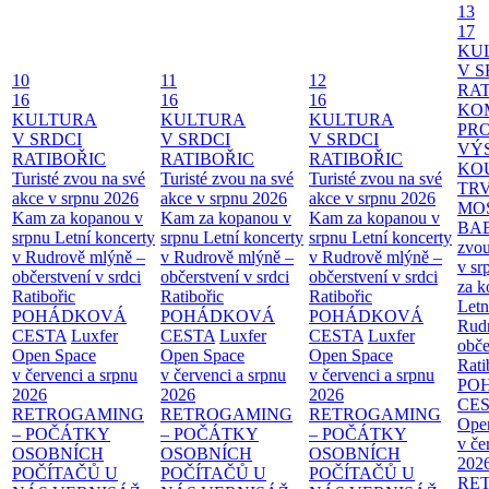
13
17
KU
V S
10
11
12
RAT
16
16
16
KO
KULTURA
KULTURA
KULTURA
PR
V SRDCI
V SRDCI
V SRDCI
VÝ
RATIBOŘIC
RATIBOŘIC
RATIBOŘIC
KO
Turisté zvou na své
Turisté zvou na své
Turisté zvou na své
TR
akce v srpnu 2026
akce v srpnu 2026
akce v srpnu 2026
MO
Kam za kopanou v
Kam za kopanou v
Kam za kopanou v
BA
srpnu
Letní koncerty
srpnu
Letní koncerty
srpnu
Letní koncerty
zvou
v Rudrově mlýně –
v Rudrově mlýně –
v Rudrově mlýně –
v sr
občerstvení v srdci
občerstvení v srdci
občerstvení v srdci
za k
Ratibořic
Ratibořic
Ratibořic
Letn
POHÁDKOVÁ
POHÁDKOVÁ
POHÁDKOVÁ
Rud
CESTA
Luxfer
CESTA
Luxfer
CESTA
Luxfer
obče
Open Space
Open Space
Open Space
Rati
v červenci a srpnu
v červenci a srpnu
v červenci a srpnu
PO
2026
2026
2026
CE
RETROGAMING
RETROGAMING
RETROGAMING
Ope
– POČÁTKY
– POČÁTKY
– POČÁTKY
v če
OSOBNÍCH
OSOBNÍCH
OSOBNÍCH
202
POČÍTAČŮ U
POČÍTAČŮ U
POČÍTAČŮ U
RE