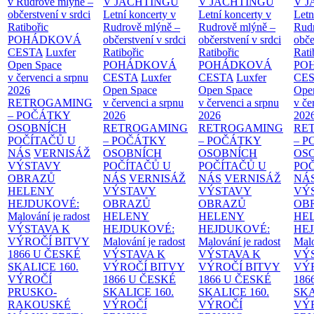
v Rudrově mlýně –
V JACHTINGU
V JACHTINGU
V 
občerstvení v srdci
Letní koncerty v
Letní koncerty v
Letn
Ratibořic
Rudrově mlýně –
Rudrově mlýně –
Rud
POHÁDKOVÁ
občerstvení v srdci
občerstvení v srdci
obče
CESTA
Luxfer
Ratibořic
Ratibořic
Rati
Open Space
POHÁDKOVÁ
POHÁDKOVÁ
PO
v červenci a srpnu
CESTA
Luxfer
CESTA
Luxfer
CE
2026
Open Space
Open Space
Ope
RETROGAMING
v červenci a srpnu
v červenci a srpnu
v če
– POČÁTKY
2026
2026
202
OSOBNÍCH
RETROGAMING
RETROGAMING
RE
POČÍTAČŮ U
– POČÁTKY
– POČÁTKY
– 
NÁS
VERNISÁŽ
OSOBNÍCH
OSOBNÍCH
OS
VÝSTAVY
POČÍTAČŮ U
POČÍTAČŮ U
PO
OBRAZŮ
NÁS
VERNISÁŽ
NÁS
VERNISÁŽ
NÁ
HELENY
VÝSTAVY
VÝSTAVY
VÝ
HEJDUKOVÉ:
OBRAZŮ
OBRAZŮ
OB
Malování je radost
HELENY
HELENY
HE
VÝSTAVA K
HEJDUKOVÉ:
HEJDUKOVÉ:
HE
VÝROČÍ BITVY
Malování je radost
Malování je radost
Malo
1866 U ČESKÉ
VÝSTAVA K
VÝSTAVA K
VÝ
SKALICE
160.
VÝROČÍ BITVY
VÝROČÍ BITVY
VÝ
VÝROČÍ
1866 U ČESKÉ
1866 U ČESKÉ
186
PRUSKO-
SKALICE
160.
SKALICE
160.
SK
RAKOUSKÉ
VÝROČÍ
VÝROČÍ
VÝ