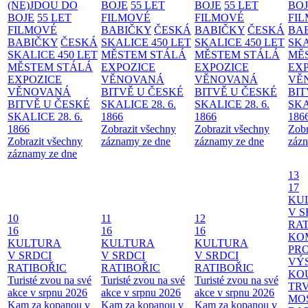
(NE)JDOU DO
BOJE
55 LET
BOJE
55 LET
BO
BOJE
55 LET
FILMOVÉ
FILMOVÉ
FI
FILMOVÉ
BABIČKY
ČESKÁ
BABIČKY
ČESKÁ
BA
BABIČKY
ČESKÁ
SKALICE 450 LET
SKALICE 450 LET
SKA
SKALICE 450 LET
MĚSTEM
STÁLÁ
MĚSTEM
STÁLÁ
MĚ
MĚSTEM
STÁLÁ
EXPOZICE
EXPOZICE
EX
EXPOZICE
VĚNOVANÁ
VĚNOVANÁ
VĚ
VĚNOVANÁ
BITVĚ U ČESKÉ
BITVĚ U ČESKÉ
BIT
BITVĚ U ČESKÉ
SKALICE 28. 6.
SKALICE 28. 6.
SKA
SKALICE 28. 6.
1866
1866
186
1866
Zobrazit všechny
Zobrazit všechny
Zobr
Zobrazit všechny
záznamy ze dne
záznamy ze dne
zázn
záznamy ze dne
13
17
KU
V S
10
11
12
RAT
16
16
16
KO
KULTURA
KULTURA
KULTURA
PR
V SRDCI
V SRDCI
V SRDCI
VÝ
RATIBOŘIC
RATIBOŘIC
RATIBOŘIC
KO
Turisté zvou na své
Turisté zvou na své
Turisté zvou na své
TR
akce v srpnu 2026
akce v srpnu 2026
akce v srpnu 2026
MO
Kam za kopanou v
Kam za kopanou v
Kam za kopanou v