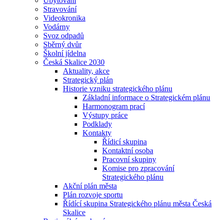
Ubytování
Stravování
Videokronika
Vodárny
Svoz odpadů
Sběrný dvůr
Školní jídelna
Česká Skalice 2030
Aktuality, akce
Strategický plán
Historie vzniku strategického plánu
Základní informace o Strategickém plánu
Harmonogram prací
Výstupy práce
Podklady
Kontakty
Řídicí skupina
Kontaktní osoba
Pracovní skupiny
Komise pro zpracování
Strategického plánu
Akční plán města
Plán rozvoje sportu
Řídící skupina Strategického plánu města Česká
Skalice