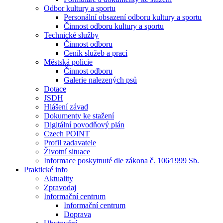
Odbor kultury a sportu
Personální obsazení odboru kultury a sportu
Činnost odboru kultury a sportu
Technické služby
Činnost odboru
Ceník služeb a prací
Městská policie
Činnost odboru
Galerie nalezených psů
Dotace
JSDH
Hlášení závad
Dokumenty ke stažení
Digitální povodňový plán
Czech POINT
Profil zadavatele
Životní situace
Informace poskytnuté dle zákona č. 106⁄1999 Sb.
Praktické info
Aktuality
Zpravodaj
Informační centrum
Informační centrum
Doprava