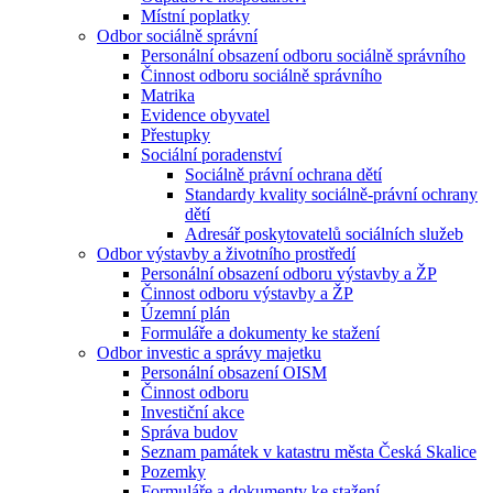
Místní poplatky
Odbor sociálně správní
Personální obsazení odboru sociálně správního
Činnost odboru sociálně správního
Matrika
Evidence obyvatel
Přestupky
Sociální poradenství
Sociálně právní ochrana dětí
Standardy kvality sociálně-právní ochrany
dětí
Adresář poskytovatelů sociálních služeb
Odbor výstavby a životního prostředí
Personální obsazení odboru výstavby a ŽP
Činnost odboru výstavby a ŽP
Územní plán
Formuláře a dokumenty ke stažení
Odbor investic a správy majetku
Personální obsazení OISM
Činnost odboru
Investiční akce
Správa budov
Seznam památek v katastru města Česká Skalice
Pozemky
Formuláře a dokumenty ke stažení