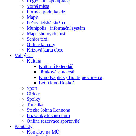
Regionální spolupráce
Volná místa
Firmy a podnikatelé
Mapy
Pečovatelská služba
Munipolis - informační systém
Mapa sběrných míst
Senior taxi
Online kamery
Krizová karta obce
Volný čas
Kultura
Kulturní kalendář
Jiřinkové slavnosti
Kino Kaplicky Boutique Cinema
Letní kino Rozkoš
Sport
Církve
Spolky
Turistika
Stezka Johna Lennona
Pozvánky k sousedům
Online rezervace sportovišť
Kontakty
Kontakty na MÚ