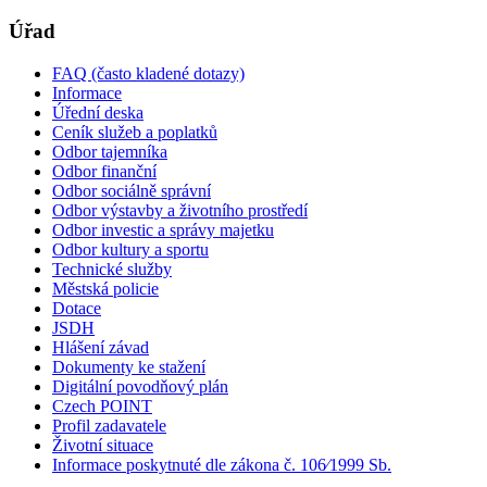
Úřad
FAQ (často kladené dotazy)
Informace
Úřední deska
Ceník služeb a poplatků
Odbor tajemníka
Odbor finanční
Odbor sociálně správní
Odbor výstavby a životního prostředí
Odbor investic a správy majetku
Odbor kultury a sportu
Technické služby
Městská policie
Dotace
JSDH
Hlášení závad
Dokumenty ke stažení
Digitální povodňový plán
Czech POINT
Profil zadavatele
Životní situace
Informace poskytnuté dle zákona č. 106⁄1999 Sb.