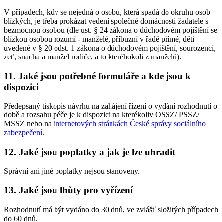
V případech, kdy se nejedná o osobu, která spadá do okruhu osob
blízkých, je třeba prokázat vedení společné domácnosti žadatele s
bezmocnou osobou (dle ust. § 24 zákona o důchodovém pojištění se
blízkou osobou rozumí - manželé, příbuzní v řadě přímé, děti
uvedené v § 20 odst. 1 zákona o důchodovém pojištění, sourozenci,
zeť, snacha a manžel rodiče, a to kteréhokoli z manželů).
11. Jaké jsou potřebné formuláře a kde jsou k
dispozici
Předepsaný tiskopis návrhu na zahájení řízení o vydání rozhodnutí o
době a rozsahu péče je k dispozici na kterékoliv OSSZ/ PSSZ/
MSSZ nebo na
internetových stránkách České správy sociálního
zabezpečení
.
12. Jaké jsou poplatky a jak je lze uhradit
Správní ani jiné poplatky nejsou stanoveny.
13. Jaké jsou lhůty pro vyřízení
Rozhodnutí má být vydáno do 30 dnů, ve zvlášť složitých případech
do 60 dnů.