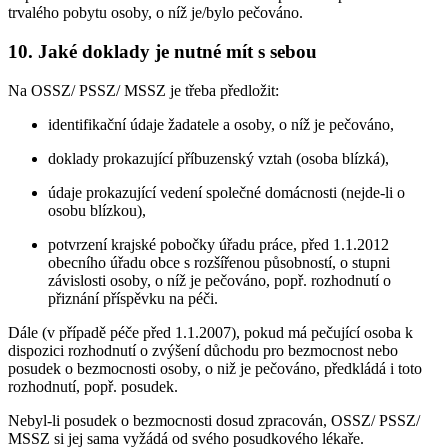
trvalého pobytu osoby, o níž je/bylo pečováno.
10. Jaké doklady je nutné mít s sebou
Na OSSZ/ PSSZ/ MSSZ je třeba předložit:
identifikační údaje žadatele a osoby, o níž je pečováno,
doklady prokazující příbuzenský vztah (osoba blízká),
údaje prokazující vedení společné domácnosti (nejde-li o
osobu blízkou),
potvrzení krajské pobočky úřadu práce, před 1.1.2012
obecního úřadu obce s rozšířenou působností, o stupni
závislosti osoby, o níž je pečováno, popř. rozhodnutí o
přiznání příspěvku na péči.
Dále (v případě péče před 1.1.2007), pokud má pečující osoba k
dispozici rozhodnutí o zvýšení důchodu pro bezmocnost nebo
posudek o bezmocnosti osoby, o niž je pečováno, předkládá i toto
rozhodnutí, popř. posudek.
Nebyl-li posudek o bezmocnosti dosud zpracován, OSSZ/ PSSZ/
MSSZ si jej sama vyžádá od svého posudkového lékaře.