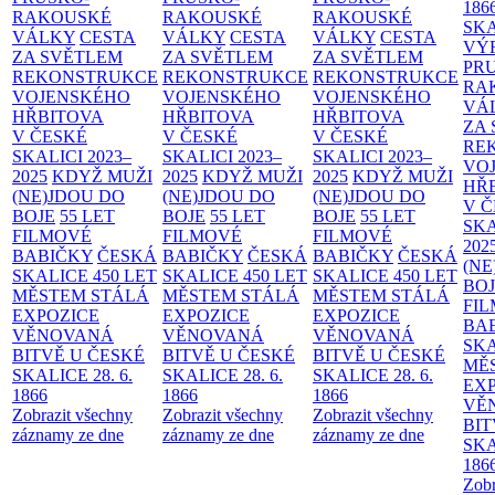
186
RAKOUSKÉ
RAKOUSKÉ
RAKOUSKÉ
SK
VÁLKY
CESTA
VÁLKY
CESTA
VÁLKY
CESTA
VÝ
ZA SVĚTLEM
ZA SVĚTLEM
ZA SVĚTLEM
PR
REKONSTRUKCE
REKONSTRUKCE
REKONSTRUKCE
RA
VOJENSKÉHO
VOJENSKÉHO
VOJENSKÉHO
VÁ
HŘBITOVA
HŘBITOVA
HŘBITOVA
ZA
V ČESKÉ
V ČESKÉ
V ČESKÉ
RE
SKALICI 2023–
SKALICI 2023–
SKALICI 2023–
VO
2025
KDYŽ MUŽI
2025
KDYŽ MUŽI
2025
KDYŽ MUŽI
HŘ
(NE)JDOU DO
(NE)JDOU DO
(NE)JDOU DO
V 
BOJE
55 LET
BOJE
55 LET
BOJE
55 LET
SKA
FILMOVÉ
FILMOVÉ
FILMOVÉ
202
BABIČKY
ČESKÁ
BABIČKY
ČESKÁ
BABIČKY
ČESKÁ
(NE
SKALICE 450 LET
SKALICE 450 LET
SKALICE 450 LET
BO
MĚSTEM
STÁLÁ
MĚSTEM
STÁLÁ
MĚSTEM
STÁLÁ
FI
EXPOZICE
EXPOZICE
EXPOZICE
BA
VĚNOVANÁ
VĚNOVANÁ
VĚNOVANÁ
SKA
BITVĚ U ČESKÉ
BITVĚ U ČESKÉ
BITVĚ U ČESKÉ
MĚ
SKALICE 28. 6.
SKALICE 28. 6.
SKALICE 28. 6.
EX
1866
1866
1866
VĚ
Zobrazit všechny
Zobrazit všechny
Zobrazit všechny
BIT
záznamy ze dne
záznamy ze dne
záznamy ze dne
SKA
186
Zobr