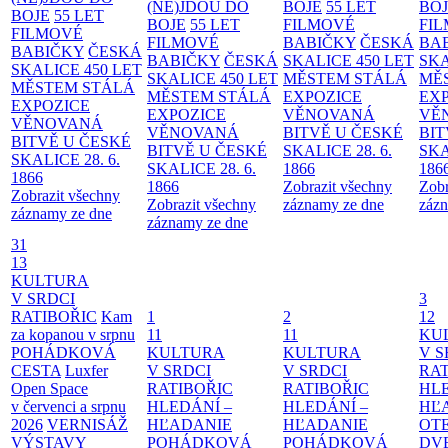
(NE)JDOU DO
BOJE
55 LET
BO
BOJE
55 LET
BOJE
55 LET
FILMOVÉ
FI
FILMOVÉ
FILMOVÉ
BABIČKY
ČESKÁ
BA
BABIČKY
ČESKÁ
BABIČKY
ČESKÁ
SKALICE 450 LET
SKA
SKALICE 450 LET
SKALICE 450 LET
MĚSTEM
STÁLÁ
MĚ
MĚSTEM
STÁLÁ
MĚSTEM
STÁLÁ
EXPOZICE
EX
EXPOZICE
EXPOZICE
VĚNOVANÁ
VĚ
VĚNOVANÁ
VĚNOVANÁ
BITVĚ U ČESKÉ
BIT
BITVĚ U ČESKÉ
BITVĚ U ČESKÉ
SKALICE 28. 6.
SKA
SKALICE 28. 6.
SKALICE 28. 6.
1866
186
1866
1866
Zobrazit všechny
Zobr
Zobrazit všechny
Zobrazit všechny
záznamy ze dne
zázn
záznamy ze dne
záznamy ze dne
31
13
KULTURA
V SRDCI
3
RATIBOŘIC
Kam
1
2
12
za kopanou v srpnu
11
11
KU
POHÁDKOVÁ
KULTURA
KULTURA
V S
CESTA
Luxfer
V SRDCI
V SRDCI
RAT
Open Space
RATIBOŘIC
RATIBOŘIC
HLE
v červenci a srpnu
HLEDÁNÍ –
HLEDÁNÍ –
HĽ
2026
VERNISÁŽ
HĽADANIE
HĽADANIE
OT
VÝSTAVY
POHÁDKOVÁ
POHÁDKOVÁ
DV