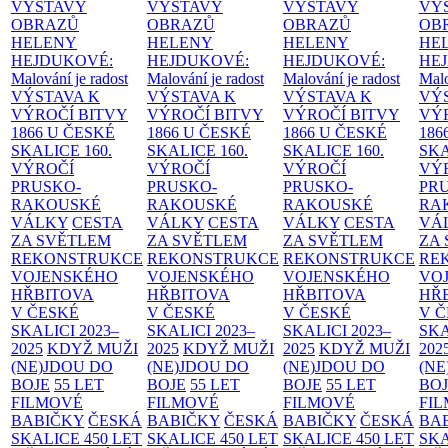
VÝSTAVY
VÝSTAVY
VÝSTAVY
VÝ
OBRAZŮ
OBRAZŮ
OBRAZŮ
OB
HELENY
HELENY
HELENY
HE
HEJDUKOVÉ:
HEJDUKOVÉ:
HEJDUKOVÉ:
HE
Malování je radost
Malování je radost
Malování je radost
Malo
VÝSTAVA K
VÝSTAVA K
VÝSTAVA K
VÝ
VÝROČÍ BITVY
VÝROČÍ BITVY
VÝROČÍ BITVY
VÝ
1866 U ČESKÉ
1866 U ČESKÉ
1866 U ČESKÉ
186
SKALICE
160.
SKALICE
160.
SKALICE
160.
SK
VÝROČÍ
VÝROČÍ
VÝROČÍ
VÝ
PRUSKO-
PRUSKO-
PRUSKO-
PR
RAKOUSKÉ
RAKOUSKÉ
RAKOUSKÉ
RA
VÁLKY
CESTA
VÁLKY
CESTA
VÁLKY
CESTA
VÁ
ZA SVĚTLEM
ZA SVĚTLEM
ZA SVĚTLEM
ZA
REKONSTRUKCE
REKONSTRUKCE
REKONSTRUKCE
RE
VOJENSKÉHO
VOJENSKÉHO
VOJENSKÉHO
VO
HŘBITOVA
HŘBITOVA
HŘBITOVA
HŘ
V ČESKÉ
V ČESKÉ
V ČESKÉ
V 
SKALICI 2023–
SKALICI 2023–
SKALICI 2023–
SKA
2025
KDYŽ MUŽI
2025
KDYŽ MUŽI
2025
KDYŽ MUŽI
202
(NE)JDOU DO
(NE)JDOU DO
(NE)JDOU DO
(NE
BOJE
55 LET
BOJE
55 LET
BOJE
55 LET
BO
FILMOVÉ
FILMOVÉ
FILMOVÉ
FI
BABIČKY
ČESKÁ
BABIČKY
ČESKÁ
BABIČKY
ČESKÁ
BA
SKALICE 450 LET
SKALICE 450 LET
SKALICE 450 LET
SKA