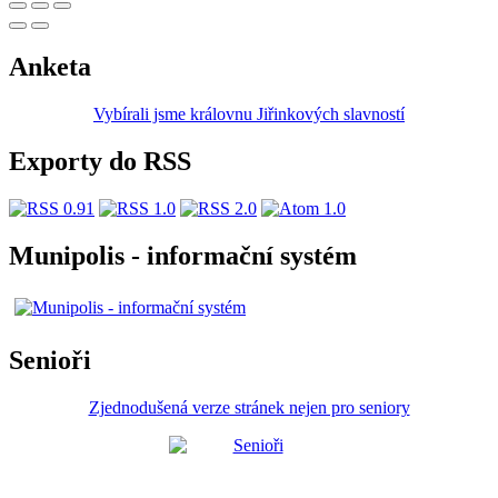
Anketa
Vybírali jsme královnu Jiřinkových slavností
Exporty do RSS
Munipolis - informační systém
Senioři
Zjednodušená verze stránek nejen pro seniory