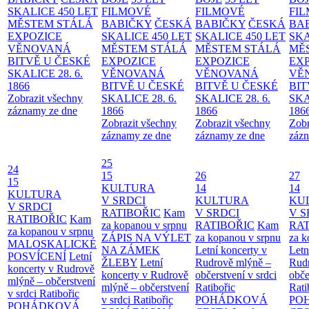
SKALICE 450 LET
FILMOVÉ
FILMOVÉ
FI
MĚSTEM
STÁLÁ
BABIČKY
ČESKÁ
BABIČKY
ČESKÁ
BA
EXPOZICE
SKALICE 450 LET
SKALICE 450 LET
SKA
VĚNOVANÁ
MĚSTEM
STÁLÁ
MĚSTEM
STÁLÁ
MĚ
BITVĚ U ČESKÉ
EXPOZICE
EXPOZICE
EX
SKALICE 28. 6.
VĚNOVANÁ
VĚNOVANÁ
VĚ
1866
BITVĚ U ČESKÉ
BITVĚ U ČESKÉ
BIT
Zobrazit všechny
SKALICE 28. 6.
SKALICE 28. 6.
SKA
záznamy ze dne
1866
1866
186
Zobrazit všechny
Zobrazit všechny
Zobr
záznamy ze dne
záznamy ze dne
zázn
25
24
15
26
27
15
KULTURA
14
14
KULTURA
V SRDCI
KULTURA
KU
V SRDCI
RATIBOŘIC
Kam
V SRDCI
V S
RATIBOŘIC
Kam
za kopanou v srpnu
RATIBOŘIC
Kam
RAT
za kopanou v srpnu
ZÁPIS NA VÝLET
za kopanou v srpnu
za k
MALOSKALICKÉ
NA ZÁMEK
Letní koncerty v
Letn
POSVÍCENÍ
Letní
ŽLEBY
Letní
Rudrově mlýně –
Rud
koncerty v Rudrově
koncerty v Rudrově
občerstvení v srdci
obče
mlýně – občerstvení
mlýně – občerstvení
Ratibořic
Rati
v srdci Ratibořic
v srdci Ratibořic
POHÁDKOVÁ
PO
POHÁDKOVÁ