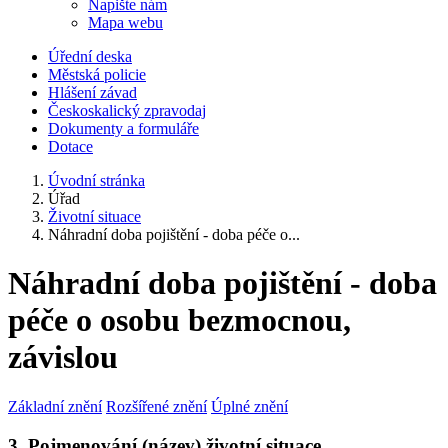
Napište nám
Mapa webu
Úřední deska
Městská policie
Hlášení závad
Českoskalický zpravodaj
Dokumenty a formuláře
Dotace
Úvodní stránka
Úřad
Životní situace
Náhradní doba pojištění - doba péče o...
Náhradní doba pojištění - doba
péče o osobu bezmocnou,
závislou
Základní znění
Rozšířené znění
Úplné znění
3. Pojmenování (název) životní situace