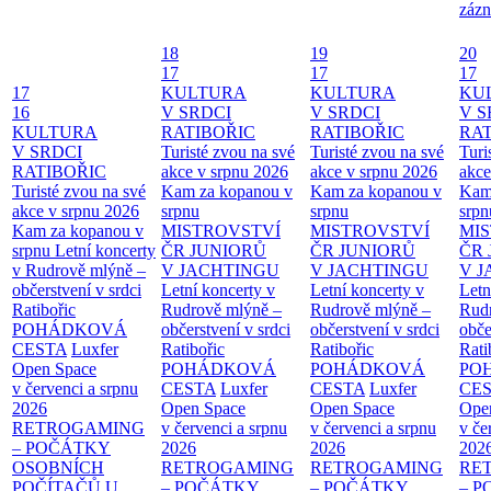
zázn
18
19
20
17
17
17
17
KULTURA
KULTURA
KU
16
V SRDCI
V SRDCI
V S
KULTURA
RATIBOŘIC
RATIBOŘIC
RAT
V SRDCI
Turisté zvou na své
Turisté zvou na své
Turi
RATIBOŘIC
akce v srpnu 2026
akce v srpnu 2026
akce
Turisté zvou na své
Kam za kopanou v
Kam za kopanou v
Kam
akce v srpnu 2026
srpnu
srpnu
srpn
Kam za kopanou v
MISTROVSTVÍ
MISTROVSTVÍ
MI
srpnu
Letní koncerty
ČR JUNIORŮ
ČR JUNIORŮ
ČR 
v Rudrově mlýně –
V JACHTINGU
V JACHTINGU
V 
občerstvení v srdci
Letní koncerty v
Letní koncerty v
Letn
Ratibořic
Rudrově mlýně –
Rudrově mlýně –
Rud
POHÁDKOVÁ
občerstvení v srdci
občerstvení v srdci
obče
CESTA
Luxfer
Ratibořic
Ratibořic
Rati
Open Space
POHÁDKOVÁ
POHÁDKOVÁ
PO
v červenci a srpnu
CESTA
Luxfer
CESTA
Luxfer
CE
2026
Open Space
Open Space
Ope
RETROGAMING
v červenci a srpnu
v červenci a srpnu
v če
– POČÁTKY
2026
2026
202
OSOBNÍCH
RETROGAMING
RETROGAMING
RE
POČÍTAČŮ U
– POČÁTKY
– POČÁTKY
– 