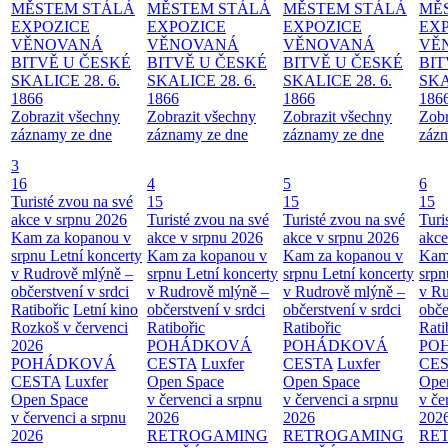
MĚSTEM
STÁLÁ
MĚSTEM
STÁLÁ
MĚSTEM
STÁLÁ
MĚ
EXPOZICE
EXPOZICE
EXPOZICE
EX
VĚNOVANÁ
VĚNOVANÁ
VĚNOVANÁ
VĚ
BITVĚ U ČESKÉ
BITVĚ U ČESKÉ
BITVĚ U ČESKÉ
BIT
SKALICE 28. 6.
SKALICE 28. 6.
SKALICE 28. 6.
SKA
1866
1866
1866
186
Zobrazit všechny
Zobrazit všechny
Zobrazit všechny
Zobr
záznamy ze dne
záznamy ze dne
záznamy ze dne
zázn
3
16
4
5
6
Turisté zvou na své
15
15
15
akce v srpnu 2026
Turisté zvou na své
Turisté zvou na své
Turi
Kam za kopanou v
akce v srpnu 2026
akce v srpnu 2026
akce
srpnu
Letní koncerty
Kam za kopanou v
Kam za kopanou v
Kam
v Rudrově mlýně –
srpnu
Letní koncerty
srpnu
Letní koncerty
srp
občerstvení v srdci
v Rudrově mlýně –
v Rudrově mlýně –
v Ru
Ratibořic
Letní kino
občerstvení v srdci
občerstvení v srdci
obče
Rozkoš v červenci
Ratibořic
Ratibořic
Rati
2026
POHÁDKOVÁ
POHÁDKOVÁ
PO
POHÁDKOVÁ
CESTA
Luxfer
CESTA
Luxfer
CE
CESTA
Luxfer
Open Space
Open Space
Ope
Open Space
v červenci a srpnu
v červenci a srpnu
v če
v červenci a srpnu
2026
2026
202
2026
RETROGAMING
RETROGAMING
RE