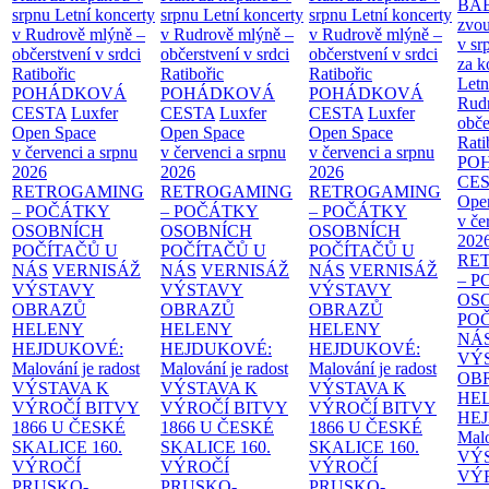
BA
srpnu
Letní koncerty
srpnu
Letní koncerty
srpnu
Letní koncerty
zvou
v Rudrově mlýně –
v Rudrově mlýně –
v Rudrově mlýně –
v sr
občerstvení v srdci
občerstvení v srdci
občerstvení v srdci
za k
Ratibořic
Ratibořic
Ratibořic
Letn
POHÁDKOVÁ
POHÁDKOVÁ
POHÁDKOVÁ
Rud
CESTA
Luxfer
CESTA
Luxfer
CESTA
Luxfer
obče
Open Space
Open Space
Open Space
Rati
v červenci a srpnu
v červenci a srpnu
v červenci a srpnu
PO
2026
2026
2026
CE
RETROGAMING
RETROGAMING
RETROGAMING
Ope
– POČÁTKY
– POČÁTKY
– POČÁTKY
v če
OSOBNÍCH
OSOBNÍCH
OSOBNÍCH
202
POČÍTAČŮ U
POČÍTAČŮ U
POČÍTAČŮ U
RE
NÁS
VERNISÁŽ
NÁS
VERNISÁŽ
NÁS
VERNISÁŽ
– 
VÝSTAVY
VÝSTAVY
VÝSTAVY
OS
OBRAZŮ
OBRAZŮ
OBRAZŮ
PO
HELENY
HELENY
HELENY
NÁ
HEJDUKOVÉ:
HEJDUKOVÉ:
HEJDUKOVÉ:
VÝ
Malování je radost
Malování je radost
Malování je radost
OB
VÝSTAVA K
VÝSTAVA K
VÝSTAVA K
HE
VÝROČÍ BITVY
VÝROČÍ BITVY
VÝROČÍ BITVY
HE
1866 U ČESKÉ
1866 U ČESKÉ
1866 U ČESKÉ
Malo
SKALICE
160.
SKALICE
160.
SKALICE
160.
VÝ
VÝROČÍ
VÝROČÍ
VÝROČÍ
VÝ
PRUSKO-
PRUSKO-
PRUSKO-