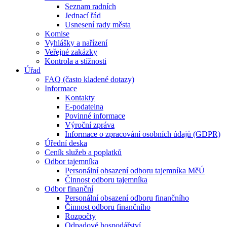
Seznam radních
Jednací řád
Usnesení rady města
Komise
Vyhlášky a nařízení
Veřejné zakázky
Kontrola a stížnosti
Úřad
FAQ (často kladené dotazy)
Informace
Kontakty
E-podatelna
Povinné informace
Výroční zpráva
Informace o zpracování osobních údajů (GDPR)
Úřední deska
Ceník služeb a poplatků
Odbor tajemníka
Personální obsazení odboru tajemníka MěÚ
Činnost odboru tajemníka
Odbor finanční
Personální obsazení odboru finančního
Činnost odboru finančního
Rozpočty
Odpadové hospodářství