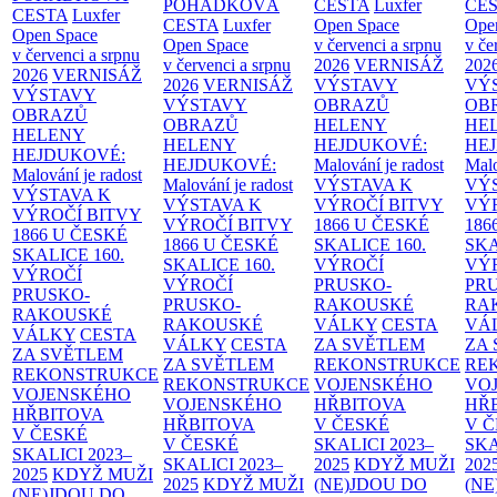
POHÁDKOVÁ
CESTA
Luxfer
CE
CESTA
Luxfer
CESTA
Luxfer
Open Space
Ope
Open Space
Open Space
v červenci a srpnu
v če
v červenci a srpnu
v červenci a srpnu
2026
VERNISÁŽ
202
2026
VERNISÁŽ
2026
VERNISÁŽ
VÝSTAVY
VÝ
VÝSTAVY
VÝSTAVY
OBRAZŮ
OB
OBRAZŮ
OBRAZŮ
HELENY
HE
HELENY
HELENY
HEJDUKOVÉ:
HE
HEJDUKOVÉ:
HEJDUKOVÉ:
Malování je radost
Malo
Malování je radost
Malování je radost
VÝSTAVA K
VÝ
VÝSTAVA K
VÝSTAVA K
VÝROČÍ BITVY
VÝ
VÝROČÍ BITVY
VÝROČÍ BITVY
1866 U ČESKÉ
186
1866 U ČESKÉ
1866 U ČESKÉ
SKALICE
160.
SK
SKALICE
160.
SKALICE
160.
VÝROČÍ
VÝ
VÝROČÍ
VÝROČÍ
PRUSKO-
PR
PRUSKO-
PRUSKO-
RAKOUSKÉ
RA
RAKOUSKÉ
RAKOUSKÉ
VÁLKY
CESTA
VÁ
VÁLKY
CESTA
VÁLKY
CESTA
ZA SVĚTLEM
ZA
ZA SVĚTLEM
ZA SVĚTLEM
REKONSTRUKCE
RE
REKONSTRUKCE
REKONSTRUKCE
VOJENSKÉHO
VO
VOJENSKÉHO
VOJENSKÉHO
HŘBITOVA
HŘ
HŘBITOVA
HŘBITOVA
V ČESKÉ
V 
V ČESKÉ
V ČESKÉ
SKALICI 2023–
SKA
SKALICI 2023–
SKALICI 2023–
2025
KDYŽ MUŽI
202
2025
KDYŽ MUŽI
2025
KDYŽ MUŽI
(NE)JDOU DO
(NE
(NE)JDOU DO