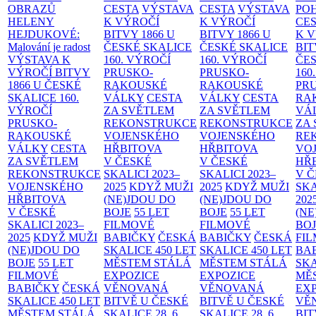
OBRAZŮ
CESTA
VÝSTAVA
CESTA
VÝSTAVA
PO
HELENY
K VÝROČÍ
K VÝROČÍ
CE
HEJDUKOVÉ:
BITVY 1866 U
BITVY 1866 U
K 
Malování je radost
ČESKÉ SKALICE
ČESKÉ SKALICE
BIT
VÝSTAVA K
160. VÝROČÍ
160. VÝROČÍ
ČES
VÝROČÍ BITVY
PRUSKO-
PRUSKO-
160
1866 U ČESKÉ
RAKOUSKÉ
RAKOUSKÉ
PR
SKALICE
160.
VÁLKY
CESTA
VÁLKY
CESTA
RA
VÝROČÍ
ZA SVĚTLEM
ZA SVĚTLEM
VÁ
PRUSKO-
REKONSTRUKCE
REKONSTRUKCE
ZA
RAKOUSKÉ
VOJENSKÉHO
VOJENSKÉHO
RE
VÁLKY
CESTA
HŘBITOVA
HŘBITOVA
VO
ZA SVĚTLEM
V ČESKÉ
V ČESKÉ
HŘ
REKONSTRUKCE
SKALICI 2023–
SKALICI 2023–
V 
VOJENSKÉHO
2025
KDYŽ MUŽI
2025
KDYŽ MUŽI
SKA
HŘBITOVA
(NE)JDOU DO
(NE)JDOU DO
202
V ČESKÉ
BOJE
55 LET
BOJE
55 LET
(NE
SKALICI 2023–
FILMOVÉ
FILMOVÉ
BO
2025
KDYŽ MUŽI
BABIČKY
ČESKÁ
BABIČKY
ČESKÁ
FI
(NE)JDOU DO
SKALICE 450 LET
SKALICE 450 LET
BA
BOJE
55 LET
MĚSTEM
STÁLÁ
MĚSTEM
STÁLÁ
SKA
FILMOVÉ
EXPOZICE
EXPOZICE
MĚ
BABIČKY
ČESKÁ
VĚNOVANÁ
VĚNOVANÁ
EX
SKALICE 450 LET
BITVĚ U ČESKÉ
BITVĚ U ČESKÉ
VĚ
MĚSTEM
STÁLÁ
SKALICE 28. 6.
SKALICE 28. 6.
BIT