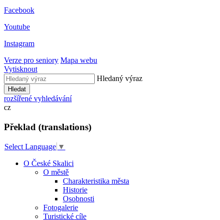
Facebook
Youtube
Instagram
Verze pro seniory
Mapa webu
Vytisknout
Hledaný výraz
Hledat
rozšířené vyhledávání
cz
Překlad (translations)
Select Language
▼
O České Skalici
O městě
Charakteristika města
Historie
Osobnosti
Fotogalerie
Turistické cíle