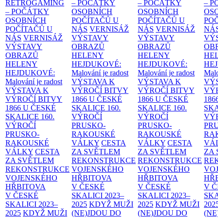
RETROGAMING
– POČÁTKY
– POČÁTKY
– 
– POČÁTKY
OSOBNÍCH
OSOBNÍCH
OS
OSOBNÍCH
POČÍTAČŮ U
POČÍTAČŮ U
PO
POČÍTAČŮ U
NÁS
VERNISÁŽ
NÁS
VERNISÁŽ
NÁ
NÁS
VERNISÁŽ
VÝSTAVY
VÝSTAVY
VÝ
VÝSTAVY
OBRAZŮ
OBRAZŮ
OB
OBRAZŮ
HELENY
HELENY
HE
HELENY
HEJDUKOVÉ:
HEJDUKOVÉ:
HE
HEJDUKOVÉ:
Malování je radost
Malování je radost
Malo
Malování je radost
VÝSTAVA K
VÝSTAVA K
VÝ
VÝSTAVA K
VÝROČÍ BITVY
VÝROČÍ BITVY
VÝ
VÝROČÍ BITVY
1866 U ČESKÉ
1866 U ČESKÉ
186
1866 U ČESKÉ
SKALICE
160.
SKALICE
160.
SK
SKALICE
160.
VÝROČÍ
VÝROČÍ
VÝ
VÝROČÍ
PRUSKO-
PRUSKO-
PR
PRUSKO-
RAKOUSKÉ
RAKOUSKÉ
RA
RAKOUSKÉ
VÁLKY
CESTA
VÁLKY
CESTA
VÁ
VÁLKY
CESTA
ZA SVĚTLEM
ZA SVĚTLEM
ZA
ZA SVĚTLEM
REKONSTRUKCE
REKONSTRUKCE
RE
REKONSTRUKCE
VOJENSKÉHO
VOJENSKÉHO
VO
VOJENSKÉHO
HŘBITOVA
HŘBITOVA
HŘ
HŘBITOVA
V ČESKÉ
V ČESKÉ
V 
V ČESKÉ
SKALICI 2023–
SKALICI 2023–
SKA
SKALICI 2023–
2025
KDYŽ MUŽI
2025
KDYŽ MUŽI
202
2025
KDYŽ MUŽI
(NE)JDOU DO
(NE)JDOU DO
(NE