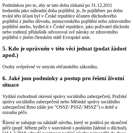
Podmínkou pro to, aby se tato doba získaná po 31.12.2011
hodnotila jako náhradní doba pojištění, je, že pojištěnec po dobu
trvání této účasti byl v České republice účasten důchodového
pojištění z jiného důvodu, nemocenského pojištění nebo zdravotního
pojištění anebo, bydlel-li v České republice, jako poživatel důchodu
nebo rodinný příslušník odvozoval své nároky ze zdravotního
pojištění v jiném členském státě Evropské unie.
5. Kdo je oprávněn v této věci jednat (podat žádost
apod.)
Osoby svéprávné ve smyslu občanského zákoníku.
6. Jaké jsou podmínky a postup pro řešení životní
situace
Vydání rozhodnutí okresní správy sociálního zabezpečení, Pražské
správy sociálního zabezpečení nebo Městské správy sociálního
zabezpečení Brno (dále jen "OSSZ/ PSSZ/ MSSZ") o době a
rozsahu péče.
Řízení se zahajuje na základě návrhu, který se podává po skončení
péče (popř. během péče v souvislosti s podáním žádosti o důchod).