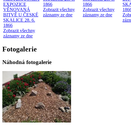
EXPOZICE
1866
1866
SKA
VĚNOVANÁ
Zobrazit všechny
Zobrazit všechny
186
BITVĚ U ČESKÉ
záznamy ze dne
záznamy ze dne
Zobr
SKALICE 28. 6.
zázn
1866
Zobrazit všechny
záznamy ze dne
Fotogalerie
Náhodná fotogalerie