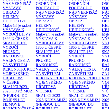
NÁS
VERNISÁŽ
OSOBNÍCH
OSOBNÍCH
OS
VÝSTAVY
POČÍTAČŮ U
POČÍTAČŮ U
PO
OBRAZŮ
NÁS
VERNISÁŽ
NÁS
VERNISÁŽ
NÁ
HELENY
VÝSTAVY
VÝSTAVY
VÝ
HEJDUKOVÉ:
OBRAZŮ
OBRAZŮ
OB
Malování je radost
HELENY
HELENY
HE
VÝSTAVA K
HEJDUKOVÉ:
HEJDUKOVÉ:
HE
VÝROČÍ BITVY
Malování je radost
Malování je radost
Malo
1866 U ČESKÉ
VÝSTAVA K
VÝSTAVA K
VÝ
SKALICE
160.
VÝROČÍ BITVY
VÝROČÍ BITVY
VÝ
VÝROČÍ
1866 U ČESKÉ
1866 U ČESKÉ
186
PRUSKO-
SKALICE
160.
SKALICE
160.
SK
RAKOUSKÉ
VÝROČÍ
VÝROČÍ
VÝ
VÁLKY
CESTA
PRUSKO-
PRUSKO-
PR
ZA SVĚTLEM
RAKOUSKÉ
RAKOUSKÉ
RA
REKONSTRUKCE
VÁLKY
CESTA
VÁLKY
CESTA
VÁ
VOJENSKÉHO
ZA SVĚTLEM
ZA SVĚTLEM
ZA
HŘBITOVA
REKONSTRUKCE
REKONSTRUKCE
RE
V ČESKÉ
VOJENSKÉHO
VOJENSKÉHO
VO
SKALICI 2023–
HŘBITOVA
HŘBITOVA
HŘ
2025
KDYŽ MUŽI
V ČESKÉ
V ČESKÉ
V 
(NE)JDOU DO
SKALICI 2023–
SKALICI 2023–
SKA
BOJE
55 LET
2025
KDYŽ MUŽI
2025
KDYŽ MUŽI
202
FILMOVÉ
(NE)JDOU DO
(NE)JDOU DO
(NE
BABIČKY
ČESKÁ
BOJE
55 LET
BOJE
55 LET
BO