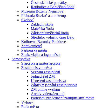
Českoskalické památky
Ratibořice a Babiččino údolí
Muzeum Boženy Němcové
Přehrada Rozkoš a autokemp
Školství
Základní škola
Mateřská škola
Základní umělecká škola
Středisko volného času Bájo
Knihovna Barunky Panklové
Zdravotnictví
Partnerská města
Znak, vlajka a logo města
Samospráva
Starostka a místostarostka
Zastupitelstvo města
Seznam zastupitelů
Jednací řád ZM
Usnesení zastupitelstva
Zápisy z jednání zastupitelstva
ZM online vysílání
Archiv videozáznamů
Podklady pro jednání zastupitelstva města
Výbory
Rada města