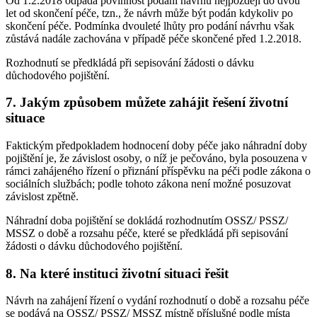
Od 1.2.2018 odpadá povinnost podání návrhu nejpozději do dvou
let od skončení péče, tzn., že návrh může být podán kdykoliv po
skončení péče. Podmínka dvouleté lhůty pro podání návrhu však
zůstává nadále zachována v případě péče skončené před 1.2.2018.
Rozhodnutí se předkládá při sepisování žádosti o dávku
důchodového pojištění.
7. Jakým způsobem můžete zahájit řešení životní
situace
Faktickým předpokladem hodnocení doby péče jako náhradní doby
pojištění je, že závislost osoby, o níž je pečováno, byla posouzena v
rámci zahájeného řízení o přiznání příspěvku na péči podle zákona o
sociálních službách; podle tohoto zákona není možné posuzovat
závislost zpětně.
Náhradní doba pojištění se dokládá rozhodnutím OSSZ/ PSSZ/
MSSZ o době a rozsahu péče, které se předkládá při sepisování
žádosti o dávku důchodového pojištění.
8. Na které instituci životní situaci řešit
Návrh na zahájení řízení o vydání rozhodnutí o době a rozsahu péče
se podává na OSSZ/ PSSZ/ MSSZ místně příslušné podle místa