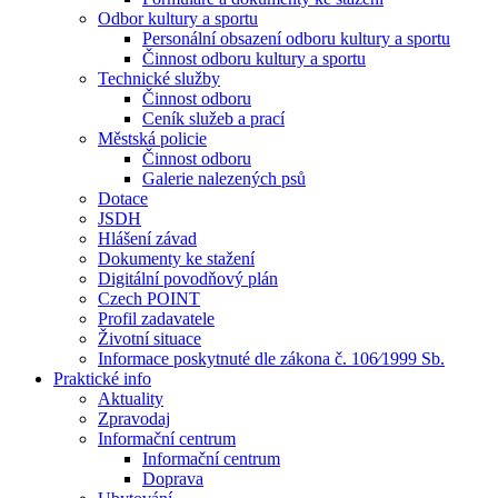
Odbor kultury a sportu
Personální obsazení odboru kultury a sportu
Činnost odboru kultury a sportu
Technické služby
Činnost odboru
Ceník služeb a prací
Městská policie
Činnost odboru
Galerie nalezených psů
Dotace
JSDH
Hlášení závad
Dokumenty ke stažení
Digitální povodňový plán
Czech POINT
Profil zadavatele
Životní situace
Informace poskytnuté dle zákona č. 106⁄1999 Sb.
Praktické info
Aktuality
Zpravodaj
Informační centrum
Informační centrum
Doprava