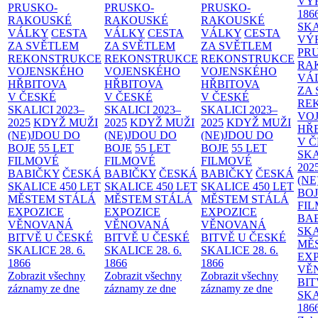
VÝ
PRUSKO-
PRUSKO-
PRUSKO-
186
RAKOUSKÉ
RAKOUSKÉ
RAKOUSKÉ
SK
VÁLKY
CESTA
VÁLKY
CESTA
VÁLKY
CESTA
VÝ
ZA SVĚTLEM
ZA SVĚTLEM
ZA SVĚTLEM
PR
REKONSTRUKCE
REKONSTRUKCE
REKONSTRUKCE
RA
VOJENSKÉHO
VOJENSKÉHO
VOJENSKÉHO
VÁ
HŘBITOVA
HŘBITOVA
HŘBITOVA
ZA
V ČESKÉ
V ČESKÉ
V ČESKÉ
RE
SKALICI 2023–
SKALICI 2023–
SKALICI 2023–
VO
2025
KDYŽ MUŽI
2025
KDYŽ MUŽI
2025
KDYŽ MUŽI
HŘ
(NE)JDOU DO
(NE)JDOU DO
(NE)JDOU DO
V 
BOJE
55 LET
BOJE
55 LET
BOJE
55 LET
SKA
FILMOVÉ
FILMOVÉ
FILMOVÉ
202
BABIČKY
ČESKÁ
BABIČKY
ČESKÁ
BABIČKY
ČESKÁ
(NE
SKALICE 450 LET
SKALICE 450 LET
SKALICE 450 LET
BO
MĚSTEM
STÁLÁ
MĚSTEM
STÁLÁ
MĚSTEM
STÁLÁ
FI
EXPOZICE
EXPOZICE
EXPOZICE
BA
VĚNOVANÁ
VĚNOVANÁ
VĚNOVANÁ
SKA
BITVĚ U ČESKÉ
BITVĚ U ČESKÉ
BITVĚ U ČESKÉ
MĚ
SKALICE 28. 6.
SKALICE 28. 6.
SKALICE 28. 6.
EX
1866
1866
1866
VĚ
Zobrazit všechny
Zobrazit všechny
Zobrazit všechny
BIT
záznamy ze dne
záznamy ze dne
záznamy ze dne
SKA
186