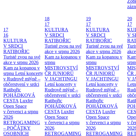
Zobr
zázn
18
19
20
17
17
17
17
KULTURA
KULTURA
KU
16
V SRDCI
V SRDCI
V S
KULTURA
RATIBOŘIC
RATIBOŘIC
RAT
V SRDCI
Turisté zvou na své
Turisté zvou na své
Turi
RATIBOŘIC
akce v srpnu 2026
akce v srpnu 2026
akce
Turisté zvou na své
Kam za kopanou v
Kam za kopanou v
Kam
akce v srpnu 2026
srpnu
srpnu
srpn
Kam za kopanou v
MISTROVSTVÍ
MISTROVSTVÍ
MI
srpnu
Letní koncerty
ČR JUNIORŮ
ČR JUNIORŮ
ČR 
v Rudrově mlýně –
V JACHTINGU
V JACHTINGU
V 
občerstvení v srdci
Letní koncerty v
Letní koncerty v
Letn
Ratibořic
Rudrově mlýně –
Rudrově mlýně –
Rud
POHÁDKOVÁ
občerstvení v srdci
občerstvení v srdci
obče
CESTA
Luxfer
Ratibořic
Ratibořic
Rati
Open Space
POHÁDKOVÁ
POHÁDKOVÁ
PO
v červenci a srpnu
CESTA
Luxfer
CESTA
Luxfer
CE
2026
Open Space
Open Space
Ope
RETROGAMING
v červenci a srpnu
v červenci a srpnu
v če
– POČÁTKY
2026
2026
202
OSOBNÍCH
RETROGAMING
RETROGAMING
RE