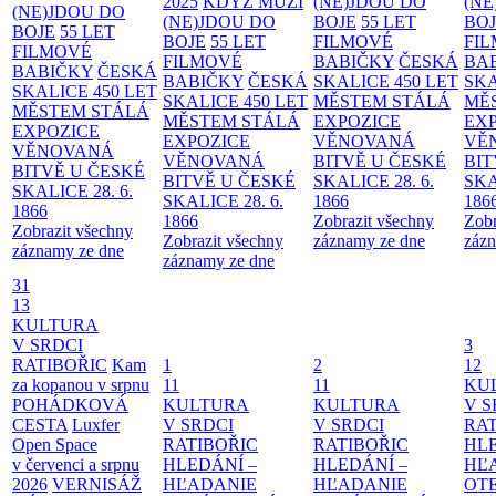
2025
KDYŽ MUŽI
(NE)JDOU DO
(NE
(NE)JDOU DO
(NE)JDOU DO
BOJE
55 LET
BO
BOJE
55 LET
BOJE
55 LET
FILMOVÉ
FI
FILMOVÉ
FILMOVÉ
BABIČKY
ČESKÁ
BA
BABIČKY
ČESKÁ
BABIČKY
ČESKÁ
SKALICE 450 LET
SKA
SKALICE 450 LET
SKALICE 450 LET
MĚSTEM
STÁLÁ
MĚ
MĚSTEM
STÁLÁ
MĚSTEM
STÁLÁ
EXPOZICE
EX
EXPOZICE
EXPOZICE
VĚNOVANÁ
VĚ
VĚNOVANÁ
VĚNOVANÁ
BITVĚ U ČESKÉ
BIT
BITVĚ U ČESKÉ
BITVĚ U ČESKÉ
SKALICE 28. 6.
SKA
SKALICE 28. 6.
SKALICE 28. 6.
1866
186
1866
1866
Zobrazit všechny
Zobr
Zobrazit všechny
Zobrazit všechny
záznamy ze dne
zázn
záznamy ze dne
záznamy ze dne
31
13
KULTURA
V SRDCI
3
RATIBOŘIC
Kam
1
2
12
za kopanou v srpnu
11
11
KU
POHÁDKOVÁ
KULTURA
KULTURA
V S
CESTA
Luxfer
V SRDCI
V SRDCI
RAT
Open Space
RATIBOŘIC
RATIBOŘIC
HLE
v červenci a srpnu
HLEDÁNÍ –
HLEDÁNÍ –
HĽ
2026
VERNISÁŽ
HĽADANIE
HĽADANIE
OT