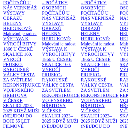
POČÍTAČŮ U
– POČÁTKY
– POČÁTKY
– 
NÁS
VERNISÁŽ
OSOBNÍCH
OSOBNÍCH
OS
VÝSTAVY
POČÍTAČŮ U
POČÍTAČŮ U
PO
OBRAZŮ
NÁS
VERNISÁŽ
NÁS
VERNISÁŽ
NÁ
HELENY
VÝSTAVY
VÝSTAVY
VÝ
HEJDUKOVÉ:
OBRAZŮ
OBRAZŮ
OB
Malování je radost
HELENY
HELENY
HE
VÝSTAVA K
HEJDUKOVÉ:
HEJDUKOVÉ:
HE
VÝROČÍ BITVY
Malování je radost
Malování je radost
Malo
1866 U ČESKÉ
VÝSTAVA K
VÝSTAVA K
VÝ
SKALICE
160.
VÝROČÍ BITVY
VÝROČÍ BITVY
VÝ
VÝROČÍ
1866 U ČESKÉ
1866 U ČESKÉ
186
PRUSKO-
SKALICE
160.
SKALICE
160.
SK
RAKOUSKÉ
VÝROČÍ
VÝROČÍ
VÝ
VÁLKY
CESTA
PRUSKO-
PRUSKO-
PR
ZA SVĚTLEM
RAKOUSKÉ
RAKOUSKÉ
RA
REKONSTRUKCE
VÁLKY
CESTA
VÁLKY
CESTA
VÁ
VOJENSKÉHO
ZA SVĚTLEM
ZA SVĚTLEM
ZA
HŘBITOVA
REKONSTRUKCE
REKONSTRUKCE
RE
V ČESKÉ
VOJENSKÉHO
VOJENSKÉHO
VO
SKALICI 2023–
HŘBITOVA
HŘBITOVA
HŘ
2025
KDYŽ MUŽI
V ČESKÉ
V ČESKÉ
V 
(NE)JDOU DO
SKALICI 2023–
SKALICI 2023–
SKA
BOJE
55 LET
2025
KDYŽ MUŽI
2025
KDYŽ MUŽI
202
FILMOVÉ
(NE)JDOU DO
(NE)JDOU DO
(NE