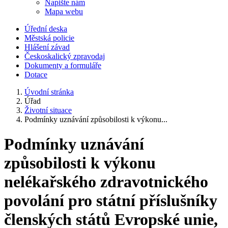
Napište nám
Mapa webu
Úřední deska
Městská policie
Hlášení závad
Českoskalický zpravodaj
Dokumenty a formuláře
Dotace
Úvodní stránka
Úřad
Životní situace
Podmínky uznávání způsobilosti k výkonu...
Podmínky uznávání
způsobilosti k výkonu
nelékařského zdravotnického
povolání pro státní příslušníky
členských států Evropské unie,