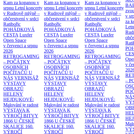
Kam za kopanou v
Kam za kopanou v
Kam za kopanou v
BA
srpnu
Letní koncerty
srpnu
Letní koncerty
srpnu
Letní koncerty
zvou
v Rudrově mlýně –
v Rudrově mlýně –
v Rudrově mlýně –
v sr
občerstvení v srdci
občerstvení v srdci
občerstvení v srdci
za k
Ratibořic
Ratibořic
Ratibořic
Letn
POHÁDKOVÁ
POHÁDKOVÁ
POHÁDKOVÁ
Rud
CESTA
Luxfer
CESTA
Luxfer
CESTA
Luxfer
obče
Open Space
Open Space
Open Space
Rati
v červenci a srpnu
v červenci a srpnu
v červenci a srpnu
PO
2026
2026
2026
CE
RETROGAMING
RETROGAMING
RETROGAMING
Ope
– POČÁTKY
– POČÁTKY
– POČÁTKY
v če
OSOBNÍCH
OSOBNÍCH
OSOBNÍCH
202
POČÍTAČŮ U
POČÍTAČŮ U
POČÍTAČŮ U
RE
NÁS
VERNISÁŽ
NÁS
VERNISÁŽ
NÁS
VERNISÁŽ
– 
VÝSTAVY
VÝSTAVY
VÝSTAVY
OS
OBRAZŮ
OBRAZŮ
OBRAZŮ
PO
HELENY
HELENY
HELENY
NÁ
HEJDUKOVÉ:
HEJDUKOVÉ:
HEJDUKOVÉ:
VÝ
Malování je radost
Malování je radost
Malování je radost
OB
VÝSTAVA K
VÝSTAVA K
VÝSTAVA K
HE
VÝROČÍ BITVY
VÝROČÍ BITVY
VÝROČÍ BITVY
HE
1866 U ČESKÉ
1866 U ČESKÉ
1866 U ČESKÉ
Malo
SKALICE
160.
SKALICE
160.
SKALICE
160.
VÝ
VÝROČÍ
VÝROČÍ
VÝROČÍ