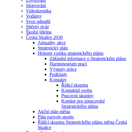
Ubytování
Stravování
Videokronika
Vodárny
Svoz odpadů
Sběrný dvůr
Školní jídelna
Česká Skalice 2030
Aktuality, akce
Strategický plán
Historie vzniku strategického plánu
Základní informace o Strategickém plánu
Harmonogram prací
Výstupy práce
Podklady
Kontakty
Řídicí skupina
Kontaktní osoba
Pracovní skupiny
Komise pro zpracování
Strategického plánu
Akční plán města
Plán rozvoje sportu
Řídící skupina Strategického plánu města Česká
Skalice