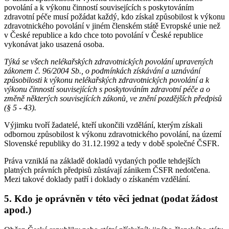
povolání a k výkonu činností souvisejících s poskytováním
zdravotní péče musí požádat každý, kdo získal způsobilost k výkonu
zdravotnického povolání v jiném členském státě Evropské unie než
v České republice a kdo chce toto povolání v České republice
vykonávat jako usazená osoba.
Týká se všech nelékařských zdravotnických povolání upravených
zákonem č. 96/2004 Sb., o podmínkách získávání a uznávání
způsobilosti k výkonu nelékařských zdravotnických povolání a k
výkonu činností souvisejících s poskytováním zdravotní péče a o
změně některých souvisejících zákonů, ve znění pozdějších předpisů
(§ 5 - 43).
Výjimku tvoří žadatelé, kteří ukončili vzdělání, kterým získali
odbornou způsobilost k výkonu zdravotnického povolání, na území
Slovenské republiky do 31.12.1992 a tedy v době společné ČSFR.
Práva vzniklá na základě dokladů vydaných podle tehdejších
platných právních předpisů zůstávají zánikem ČSFR nedotčena.
Mezi takové doklady patří i doklady o získaném vzdělání.
5. Kdo je oprávněn v této věci jednat (podat žádost
apod.)