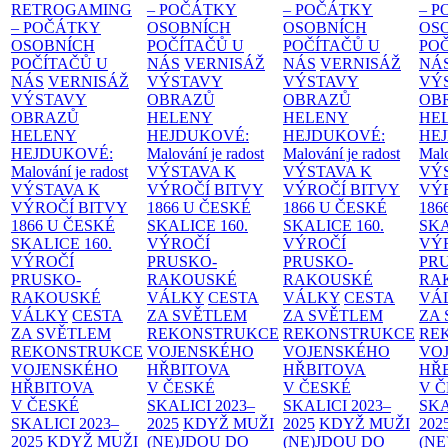
RETROGAMING
– POČÁTKY
– POČÁTKY
– 
– POČÁTKY
OSOBNÍCH
OSOBNÍCH
OS
OSOBNÍCH
POČÍTAČŮ U
POČÍTAČŮ U
PO
POČÍTAČŮ U
NÁS
VERNISÁŽ
NÁS
VERNISÁŽ
NÁ
NÁS
VERNISÁŽ
VÝSTAVY
VÝSTAVY
VÝ
VÝSTAVY
OBRAZŮ
OBRAZŮ
OB
OBRAZŮ
HELENY
HELENY
HE
HELENY
HEJDUKOVÉ:
HEJDUKOVÉ:
HE
HEJDUKOVÉ:
Malování je radost
Malování je radost
Malo
Malování je radost
VÝSTAVA K
VÝSTAVA K
VÝ
VÝSTAVA K
VÝROČÍ BITVY
VÝROČÍ BITVY
VÝ
VÝROČÍ BITVY
1866 U ČESKÉ
1866 U ČESKÉ
186
1866 U ČESKÉ
SKALICE
160.
SKALICE
160.
SK
SKALICE
160.
VÝROČÍ
VÝROČÍ
VÝ
VÝROČÍ
PRUSKO-
PRUSKO-
PR
PRUSKO-
RAKOUSKÉ
RAKOUSKÉ
RA
RAKOUSKÉ
VÁLKY
CESTA
VÁLKY
CESTA
VÁ
VÁLKY
CESTA
ZA SVĚTLEM
ZA SVĚTLEM
ZA
ZA SVĚTLEM
REKONSTRUKCE
REKONSTRUKCE
RE
REKONSTRUKCE
VOJENSKÉHO
VOJENSKÉHO
VO
VOJENSKÉHO
HŘBITOVA
HŘBITOVA
HŘ
HŘBITOVA
V ČESKÉ
V ČESKÉ
V 
V ČESKÉ
SKALICI 2023–
SKALICI 2023–
SKA
SKALICI 2023–
2025
KDYŽ MUŽI
2025
KDYŽ MUŽI
202
2025
KDYŽ MUŽI
(NE)JDOU DO
(NE)JDOU DO
(NE