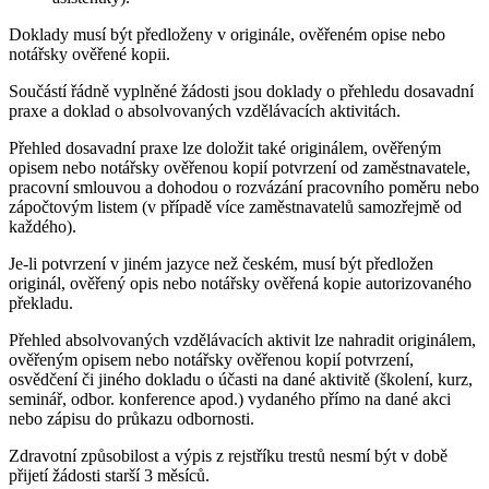
Doklady musí být předloženy v originále, ověřeném opise nebo
notářsky ověřené kopii.
Součástí řádně vyplněné žádosti jsou doklady o přehledu dosavadní
praxe a doklad o absolvovaných vzdělávacích aktivitách.
Přehled dosavadní praxe lze doložit také originálem, ověřeným
opisem nebo notářsky ověřenou kopií potvrzení od zaměstnavatele,
pracovní smlouvou a dohodou o rozvázání pracovního poměru nebo
zápočtovým listem (v případě více zaměstnavatelů samozřejmě od
každého).
Je-li potvrzení v jiném jazyce než českém, musí být předložen
originál, ověřený opis nebo notářsky ověřená kopie autorizovaného
překladu.
Přehled absolvovaných vzdělávacích aktivit lze nahradit originálem,
ověřeným opisem nebo notářsky ověřenou kopií potvrzení,
osvědčení či jiného dokladu o účasti na dané aktivitě (školení, kurz,
seminář, odbor. konference apod.) vydaného přímo na dané akci
nebo zápisu do průkazu odbornosti.
Zdravotní způsobilost a výpis z rejstříku trestů nesmí být v době
přijetí žádosti starší 3 měsíců.