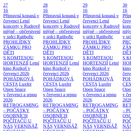
27
28
29
30
16
16
16
16
Přípravná kopaná v
Přípravná kopaná v
Přípravná kopaná v
Příp
červenci
Letní
červenci
Letní
červenci
Letní
červ
koncerty v Rudrově
koncerty v Rudrově
koncerty v Rudrově
konc
mlýně – občerstvení
mlýně – občerstvení
mlýně – občerstvení
mlýn
v srdci Ratibořic
v srdci Ratibořic
v srdci Ratibořic
v sr
PROHLÍDKY
PROHLÍDKY
PROHLÍDKY
PR
ZÁMKU PRO
ZÁMKU PRO
ZÁMKU PRO
ZÁ
DĚTI
DĚTI
DĚTI
DĚT
S KOMTESOU
S KOMTESOU
S KOMTESOU
S 
HORTENZIÍ
Letní
HORTENZIÍ
Letní
HORTENZIÍ
Letní
HOR
kino Rozkoš v
kino Rozkoš v
kino Rozkoš v
kino
červenci 2026
červenci 2026
červenci 2026
červ
POHÁDKOVÁ
POHÁDKOVÁ
POHÁDKOVÁ
PO
CESTA
Luxfer
CESTA
Luxfer
CESTA
Luxfer
CE
Open Space
Open Space
Open Space
Ope
v červenci a srpnu
v červenci a srpnu
v červenci a srpnu
v če
2026
2026
2026
202
RETROGAMING
RETROGAMING
RETROGAMING
RE
– POČÁTKY
– POČÁTKY
– POČÁTKY
– 
OSOBNÍCH
OSOBNÍCH
OSOBNÍCH
OS
POČÍTAČŮ U
POČÍTAČŮ U
POČÍTAČŮ U
PO
NÁS
VERNISÁŽ
NÁS
VERNISÁŽ
NÁS
VERNISÁŽ
NÁ