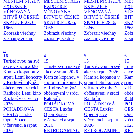
MĚSTEM
STÁLÁ
MĚSTEM
STÁLÁ
MĚSTEM
STÁLÁ
MĚ
EXPOZICE
EXPOZICE
EXPOZICE
EX
VĚNOVANÁ
VĚNOVANÁ
VĚNOVANÁ
VĚ
BITVĚ U ČESKÉ
BITVĚ U ČESKÉ
BITVĚ U ČESKÉ
BIT
SKALICE 28. 6.
SKALICE 28. 6.
SKALICE 28. 6.
SKA
1866
1866
1866
186
Zobrazit všechny
Zobrazit všechny
Zobrazit všechny
Zobr
záznamy ze dne
záznamy ze dne
záznamy ze dne
zázn
3
16
4
5
6
Turisté zvou na své
15
15
15
akce v srpnu 2026
Turisté zvou na své
Turisté zvou na své
Turi
Kam za kopanou v
akce v srpnu 2026
akce v srpnu 2026
akce
srpnu
Letní koncerty
Kam za kopanou v
Kam za kopanou v
Kam
v Rudrově mlýně –
srpnu
Letní koncerty
srpnu
Letní koncerty
srp
občerstvení v srdci
v Rudrově mlýně –
v Rudrově mlýně –
v Ru
Ratibořic
Letní kino
občerstvení v srdci
občerstvení v srdci
obče
Rozkoš v červenci
Ratibořic
Ratibořic
Rati
2026
POHÁDKOVÁ
POHÁDKOVÁ
PO
POHÁDKOVÁ
CESTA
Luxfer
CESTA
Luxfer
CE
CESTA
Luxfer
Open Space
Open Space
Ope
Open Space
v červenci a srpnu
v červenci a srpnu
v če
v červenci a srpnu
2026
2026
202
2026
RETROGAMING
RETROGAMING
RE