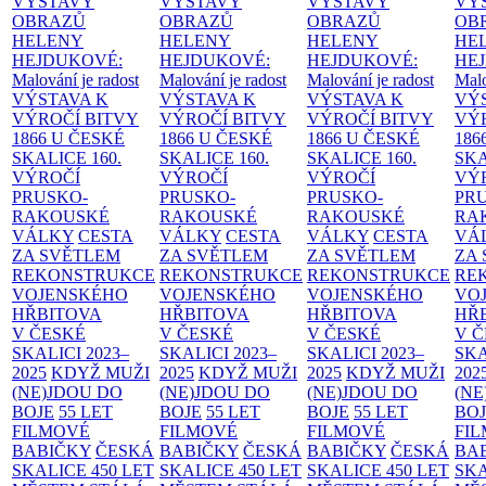
VÝSTAVY
VÝSTAVY
VÝSTAVY
VÝ
OBRAZŮ
OBRAZŮ
OBRAZŮ
OB
HELENY
HELENY
HELENY
HE
HEJDUKOVÉ:
HEJDUKOVÉ:
HEJDUKOVÉ:
HE
Malování je radost
Malování je radost
Malování je radost
Malo
VÝSTAVA K
VÝSTAVA K
VÝSTAVA K
VÝ
VÝROČÍ BITVY
VÝROČÍ BITVY
VÝROČÍ BITVY
VÝ
1866 U ČESKÉ
1866 U ČESKÉ
1866 U ČESKÉ
186
SKALICE
160.
SKALICE
160.
SKALICE
160.
SK
VÝROČÍ
VÝROČÍ
VÝROČÍ
VÝ
PRUSKO-
PRUSKO-
PRUSKO-
PR
RAKOUSKÉ
RAKOUSKÉ
RAKOUSKÉ
RA
VÁLKY
CESTA
VÁLKY
CESTA
VÁLKY
CESTA
VÁ
ZA SVĚTLEM
ZA SVĚTLEM
ZA SVĚTLEM
ZA
REKONSTRUKCE
REKONSTRUKCE
REKONSTRUKCE
RE
VOJENSKÉHO
VOJENSKÉHO
VOJENSKÉHO
VO
HŘBITOVA
HŘBITOVA
HŘBITOVA
HŘ
V ČESKÉ
V ČESKÉ
V ČESKÉ
V 
SKALICI 2023–
SKALICI 2023–
SKALICI 2023–
SKA
2025
KDYŽ MUŽI
2025
KDYŽ MUŽI
2025
KDYŽ MUŽI
202
(NE)JDOU DO
(NE)JDOU DO
(NE)JDOU DO
(NE
BOJE
55 LET
BOJE
55 LET
BOJE
55 LET
BO
FILMOVÉ
FILMOVÉ
FILMOVÉ
FI
BABIČKY
ČESKÁ
BABIČKY
ČESKÁ
BABIČKY
ČESKÁ
BA
SKALICE 450 LET
SKALICE 450 LET
SKALICE 450 LET
SKA