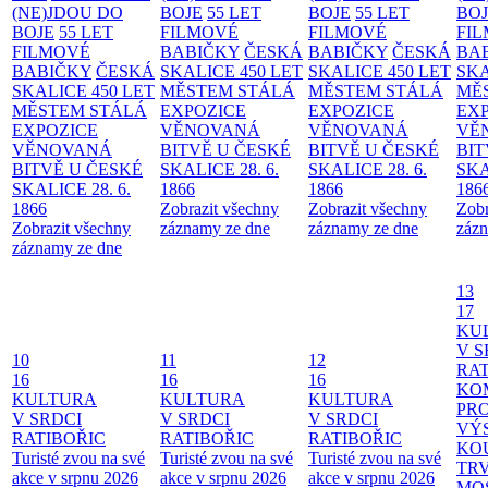
(NE)JDOU DO
BOJE
55 LET
BOJE
55 LET
BO
BOJE
55 LET
FILMOVÉ
FILMOVÉ
FI
FILMOVÉ
BABIČKY
ČESKÁ
BABIČKY
ČESKÁ
BA
BABIČKY
ČESKÁ
SKALICE 450 LET
SKALICE 450 LET
SKA
SKALICE 450 LET
MĚSTEM
STÁLÁ
MĚSTEM
STÁLÁ
MĚ
MĚSTEM
STÁLÁ
EXPOZICE
EXPOZICE
EX
EXPOZICE
VĚNOVANÁ
VĚNOVANÁ
VĚ
VĚNOVANÁ
BITVĚ U ČESKÉ
BITVĚ U ČESKÉ
BIT
BITVĚ U ČESKÉ
SKALICE 28. 6.
SKALICE 28. 6.
SKA
SKALICE 28. 6.
1866
1866
186
1866
Zobrazit všechny
Zobrazit všechny
Zobr
Zobrazit všechny
záznamy ze dne
záznamy ze dne
zázn
záznamy ze dne
13
17
KU
V S
10
11
12
RAT
16
16
16
KO
KULTURA
KULTURA
KULTURA
PR
V SRDCI
V SRDCI
V SRDCI
VÝ
RATIBOŘIC
RATIBOŘIC
RATIBOŘIC
KO
Turisté zvou na své
Turisté zvou na své
Turisté zvou na své
TR
akce v srpnu 2026
akce v srpnu 2026
akce v srpnu 2026
MO