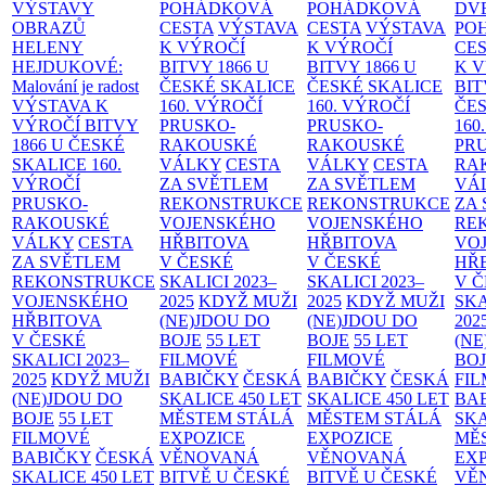
VÝSTAVY
POHÁDKOVÁ
POHÁDKOVÁ
DV
OBRAZŮ
CESTA
VÝSTAVA
CESTA
VÝSTAVA
PO
HELENY
K VÝROČÍ
K VÝROČÍ
CE
HEJDUKOVÉ:
BITVY 1866 U
BITVY 1866 U
K 
Malování je radost
ČESKÉ SKALICE
ČESKÉ SKALICE
BIT
VÝSTAVA K
160. VÝROČÍ
160. VÝROČÍ
ČES
VÝROČÍ BITVY
PRUSKO-
PRUSKO-
160
1866 U ČESKÉ
RAKOUSKÉ
RAKOUSKÉ
PR
SKALICE
160.
VÁLKY
CESTA
VÁLKY
CESTA
RA
VÝROČÍ
ZA SVĚTLEM
ZA SVĚTLEM
VÁ
PRUSKO-
REKONSTRUKCE
REKONSTRUKCE
ZA
RAKOUSKÉ
VOJENSKÉHO
VOJENSKÉHO
RE
VÁLKY
CESTA
HŘBITOVA
HŘBITOVA
VO
ZA SVĚTLEM
V ČESKÉ
V ČESKÉ
HŘ
REKONSTRUKCE
SKALICI 2023–
SKALICI 2023–
V 
VOJENSKÉHO
2025
KDYŽ MUŽI
2025
KDYŽ MUŽI
SKA
HŘBITOVA
(NE)JDOU DO
(NE)JDOU DO
202
V ČESKÉ
BOJE
55 LET
BOJE
55 LET
(NE
SKALICI 2023–
FILMOVÉ
FILMOVÉ
BO
2025
KDYŽ MUŽI
BABIČKY
ČESKÁ
BABIČKY
ČESKÁ
FI
(NE)JDOU DO
SKALICE 450 LET
SKALICE 450 LET
BA
BOJE
55 LET
MĚSTEM
STÁLÁ
MĚSTEM
STÁLÁ
SKA
FILMOVÉ
EXPOZICE
EXPOZICE
MĚ
BABIČKY
ČESKÁ
VĚNOVANÁ
VĚNOVANÁ
EX
SKALICE 450 LET
BITVĚ U ČESKÉ
BITVĚ U ČESKÉ
VĚ