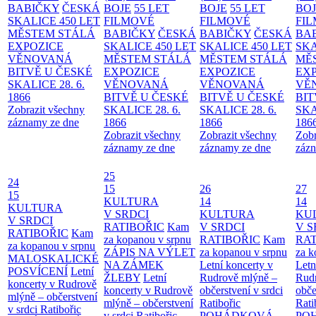
BABIČKY
ČESKÁ
BOJE
55 LET
BOJE
55 LET
BO
SKALICE 450 LET
FILMOVÉ
FILMOVÉ
FI
MĚSTEM
STÁLÁ
BABIČKY
ČESKÁ
BABIČKY
ČESKÁ
BA
EXPOZICE
SKALICE 450 LET
SKALICE 450 LET
SKA
VĚNOVANÁ
MĚSTEM
STÁLÁ
MĚSTEM
STÁLÁ
MĚ
BITVĚ U ČESKÉ
EXPOZICE
EXPOZICE
EX
SKALICE 28. 6.
VĚNOVANÁ
VĚNOVANÁ
VĚ
1866
BITVĚ U ČESKÉ
BITVĚ U ČESKÉ
BIT
Zobrazit všechny
SKALICE 28. 6.
SKALICE 28. 6.
SKA
záznamy ze dne
1866
1866
186
Zobrazit všechny
Zobrazit všechny
Zobr
záznamy ze dne
záznamy ze dne
zázn
25
24
15
26
27
15
KULTURA
14
14
KULTURA
V SRDCI
KULTURA
KU
V SRDCI
RATIBOŘIC
Kam
V SRDCI
V S
RATIBOŘIC
Kam
za kopanou v srpnu
RATIBOŘIC
Kam
RAT
za kopanou v srpnu
ZÁPIS NA VÝLET
za kopanou v srpnu
za k
MALOSKALICKÉ
NA ZÁMEK
Letní koncerty v
Letn
POSVÍCENÍ
Letní
ŽLEBY
Letní
Rudrově mlýně –
Rud
koncerty v Rudrově
koncerty v Rudrově
občerstvení v srdci
obče
mlýně – občerstvení
mlýně – občerstvení
Ratibořic
Rati
v srdci Ratibořic
v srdci Ratibořic
POHÁDKOVÁ
PO