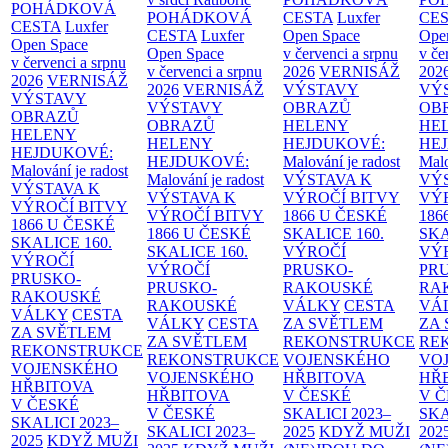
POHÁDKOVÁ
POHÁDKOVÁ
CESTA
Luxfer
CE
CESTA
Luxfer
CESTA
Luxfer
Open Space
Ope
Open Space
Open Space
v červenci a srpnu
v če
v červenci a srpnu
v červenci a srpnu
2026
VERNISÁŽ
202
2026
VERNISÁŽ
2026
VERNISÁŽ
VÝSTAVY
VÝ
VÝSTAVY
VÝSTAVY
OBRAZŮ
OB
OBRAZŮ
OBRAZŮ
HELENY
HE
HELENY
HELENY
HEJDUKOVÉ:
HE
HEJDUKOVÉ:
HEJDUKOVÉ:
Malování je radost
Malo
Malování je radost
Malování je radost
VÝSTAVA K
VÝ
VÝSTAVA K
VÝSTAVA K
VÝROČÍ BITVY
VÝ
VÝROČÍ BITVY
VÝROČÍ BITVY
1866 U ČESKÉ
186
1866 U ČESKÉ
1866 U ČESKÉ
SKALICE
160.
SK
SKALICE
160.
SKALICE
160.
VÝROČÍ
VÝ
VÝROČÍ
VÝROČÍ
PRUSKO-
PR
PRUSKO-
PRUSKO-
RAKOUSKÉ
RA
RAKOUSKÉ
RAKOUSKÉ
VÁLKY
CESTA
VÁ
VÁLKY
CESTA
VÁLKY
CESTA
ZA SVĚTLEM
ZA
ZA SVĚTLEM
ZA SVĚTLEM
REKONSTRUKCE
RE
REKONSTRUKCE
REKONSTRUKCE
VOJENSKÉHO
VO
VOJENSKÉHO
VOJENSKÉHO
HŘBITOVA
HŘ
HŘBITOVA
HŘBITOVA
V ČESKÉ
V 
V ČESKÉ
V ČESKÉ
SKALICI 2023–
SKA
SKALICI 2023–
SKALICI 2023–
2025
KDYŽ MUŽI
202
2025
KDYŽ MUŽI