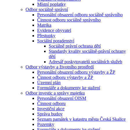
Místní poplatky
Odbor sociálně správní
Personální obsazení odboru sociálně správního
Činnost odboru sociálně správního
Matrika
Evidence obyvatel
Přestupky
Sociální poradenství
Sociálně právní ochrana dětí
Standardy kvality sociálně-právní ochrany
dětí
Adresář poskytovatelů sociálních služeb
Odbor výstavby a životního prostředí
Personální obsazení odboru výstavby a ŽP
Činnost odboru výstavby a ŽP
Územní plán
Formuláře a dokumenty ke stažení
Odbor investic a správy majetku
Personální obsazení OISM
Činnost odboru
Investiční akce
Správa budov
Seznam památek v katastru města Česká Skalice
Pozemky
Formuláře a dokumenty ke stažení