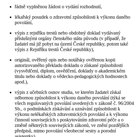
řádně vyplněnou žádost o vydání rozhodnutí,
lékařský posudek o zdravotní způsobilosti k výkonu daného
povolání,
výpis z rejstříku trestů nebo obdobný doklad vydávaný
příslušnými orgány členského státu původu (v případě, že
žadatel má již pobyt na území České republiky, potom také
výpis z Rejstříku trestů České republiky),
originál, ověřený opis nebo notářsky ověřenou kopii
autorizovaného překladu dokladu o získané způsobilosti
(vysvědčení, diplom, osvědčení, doklady o akademickém
titulu nebo doklady o vědecko-pedagogických hodnostech
apod.),
výpis z učebních osnov studia, ve kterém žadatel získal
odbornou způsobilost k výkonu daného povolání (týká se
všech regulovaných povolání uvedených v zákoně č. 96/2004
Sb., o podmínkách získávání a uznávání způsobilosti k
výkonu nelékařských zdravotnických povolání a k výkonu
činností souvisejících s poskytováním zdravotní péče a o
změně některých souvisejících zákonů, ve znění pozdějších
předpisů, mimo povolání všeobecné sestry a porodní
asistentky).