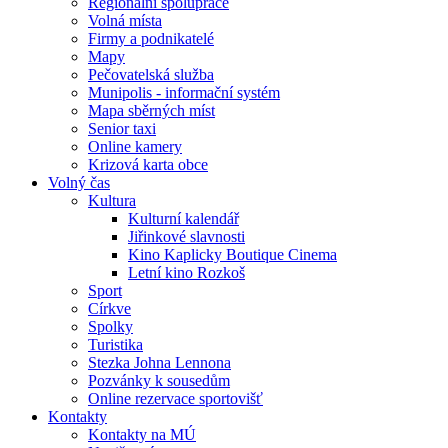
Regionální spolupráce
Volná místa
Firmy a podnikatelé
Mapy
Pečovatelská služba
Munipolis - informační systém
Mapa sběrných míst
Senior taxi
Online kamery
Krizová karta obce
Volný čas
Kultura
Kulturní kalendář
Jiřinkové slavnosti
Kino Kaplicky Boutique Cinema
Letní kino Rozkoš
Sport
Církve
Spolky
Turistika
Stezka Johna Lennona
Pozvánky k sousedům
Online rezervace sportovišť
Kontakty
Kontakty na MÚ