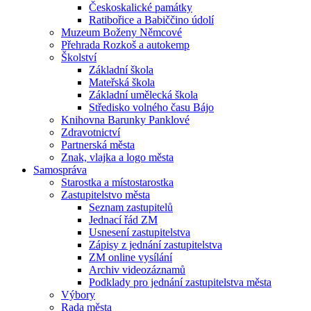
Českoskalické památky
Ratibořice a Babiččino údolí
Muzeum Boženy Němcové
Přehrada Rozkoš a autokemp
Školství
Základní škola
Mateřská škola
Základní umělecká škola
Středisko volného času Bájo
Knihovna Barunky Panklové
Zdravotnictví
Partnerská města
Znak, vlajka a logo města
Samospráva
Starostka a místostarostka
Zastupitelstvo města
Seznam zastupitelů
Jednací řád ZM
Usnesení zastupitelstva
Zápisy z jednání zastupitelstva
ZM online vysílání
Archiv videozáznamů
Podklady pro jednání zastupitelstva města
Výbory
Rada města