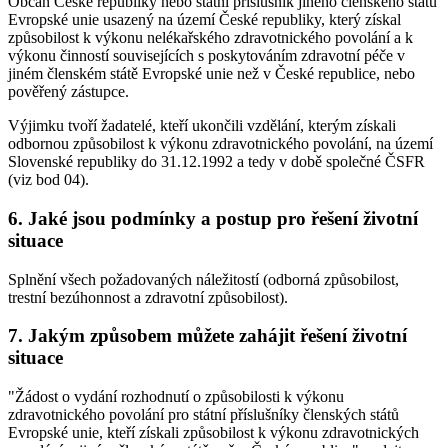
Občan České republiky nebo státní příslušník jiného členského státu
Evropské unie usazený na území České republiky, který získal
způsobilost k výkonu nelékařského zdravotnického povolání a k
výkonu činností souvisejících s poskytováním zdravotní péče v
jiném členském státě Evropské unie než v České republice, nebo
pověřený zástupce.
Výjimku tvoří žadatelé, kteří ukončili vzdělání, kterým získali
odbornou způsobilost k výkonu zdravotnického povolání, na území
Slovenské republiky do 31.12.1992 a tedy v době společné ČSFR
(viz bod 04).
6. Jaké jsou podmínky a postup pro řešení životní
situace
Splnění všech požadovaných náležitostí (odborná způsobilost,
trestní bezúhonnost a zdravotní způsobilost).
7. Jakým způsobem můžete zahájit řešení životní
situace
"Žádost o vydání rozhodnutí o způsobilosti k výkonu
zdravotnického povolání pro státní příslušníky členských států
Evropské unie, kteří získali způsobilost k výkonu zdravotnických