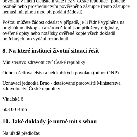
povolání v jiném členském státě než v České republice" podejte
osobně nebo prostřednictvím pověřeného zástupce (tento zástupce
nemusí mít plnou moc při podání žádosti).
Poštou můžete žádost odeslat v případě, je-li řádně vyplněna na
originálním tiskopisu a zároveň k ní jsou přiloženy originály,
ověřené opisy nebo notářsky ověřené kopie všech dokladů
potřebných pro vydání rozhodnutí.
8. Na které instituci životní situaci řešit
Ministerstvo zdravotnictví České republiky
Odbor ošetřovatelství a nelékařských povolání (odbor ONP)
Uznávací jednotka Brno - detašované pracoviště Ministerstva
zdravotnictví České republiky
Vinařská 6
603 00 Brno
10. Jaké doklady je nutné mít s sebou
Na úřadě předložte: