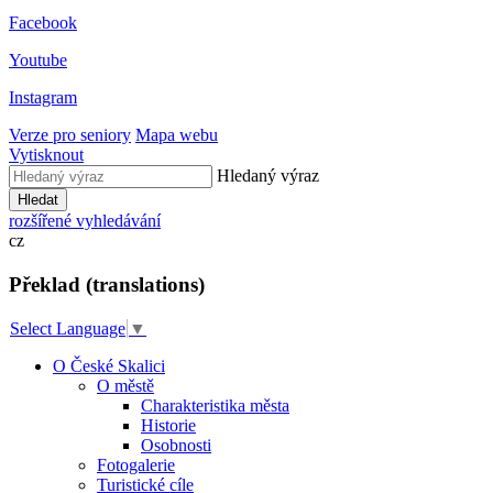
Facebook
Youtube
Instagram
Verze pro seniory
Mapa webu
Vytisknout
Hledaný výraz
Hledat
rozšířené vyhledávání
cz
Překlad (translations)
Select Language
▼
O České Skalici
O městě
Charakteristika města
Historie
Osobnosti
Fotogalerie
Turistické cíle