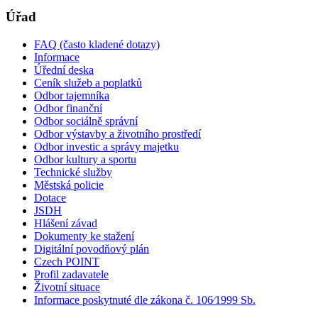
Úřad
FAQ (často kladené dotazy)
Informace
Úřední deska
Ceník služeb a poplatků
Odbor tajemníka
Odbor finanční
Odbor sociálně správní
Odbor výstavby a životního prostředí
Odbor investic a správy majetku
Odbor kultury a sportu
Technické služby
Městská policie
Dotace
JSDH
Hlášení závad
Dokumenty ke stažení
Digitální povodňový plán
Czech POINT
Profil zadavatele
Životní situace
Informace poskytnuté dle zákona č. 106⁄1999 Sb.