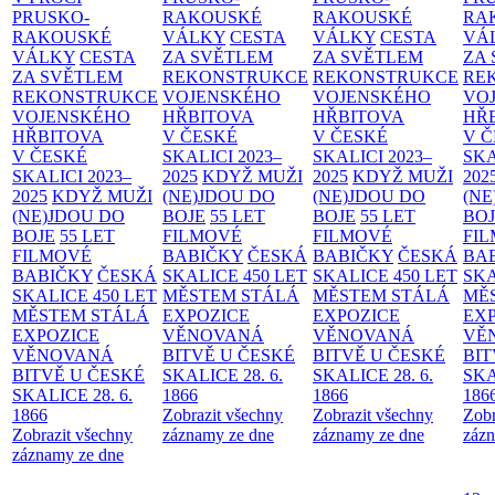
PRUSKO-
RAKOUSKÉ
RAKOUSKÉ
RA
RAKOUSKÉ
VÁLKY
CESTA
VÁLKY
CESTA
VÁ
VÁLKY
CESTA
ZA SVĚTLEM
ZA SVĚTLEM
ZA
ZA SVĚTLEM
REKONSTRUKCE
REKONSTRUKCE
RE
REKONSTRUKCE
VOJENSKÉHO
VOJENSKÉHO
VO
VOJENSKÉHO
HŘBITOVA
HŘBITOVA
HŘ
HŘBITOVA
V ČESKÉ
V ČESKÉ
V 
V ČESKÉ
SKALICI 2023–
SKALICI 2023–
SKA
SKALICI 2023–
2025
KDYŽ MUŽI
2025
KDYŽ MUŽI
202
2025
KDYŽ MUŽI
(NE)JDOU DO
(NE)JDOU DO
(NE
(NE)JDOU DO
BOJE
55 LET
BOJE
55 LET
BO
BOJE
55 LET
FILMOVÉ
FILMOVÉ
FI
FILMOVÉ
BABIČKY
ČESKÁ
BABIČKY
ČESKÁ
BA
BABIČKY
ČESKÁ
SKALICE 450 LET
SKALICE 450 LET
SKA
SKALICE 450 LET
MĚSTEM
STÁLÁ
MĚSTEM
STÁLÁ
MĚ
MĚSTEM
STÁLÁ
EXPOZICE
EXPOZICE
EX
EXPOZICE
VĚNOVANÁ
VĚNOVANÁ
VĚ
VĚNOVANÁ
BITVĚ U ČESKÉ
BITVĚ U ČESKÉ
BIT
BITVĚ U ČESKÉ
SKALICE 28. 6.
SKALICE 28. 6.
SKA
SKALICE 28. 6.
1866
1866
186
1866
Zobrazit všechny
Zobrazit všechny
Zobr
Zobrazit všechny
záznamy ze dne
záznamy ze dne
zázn
záznamy ze dne