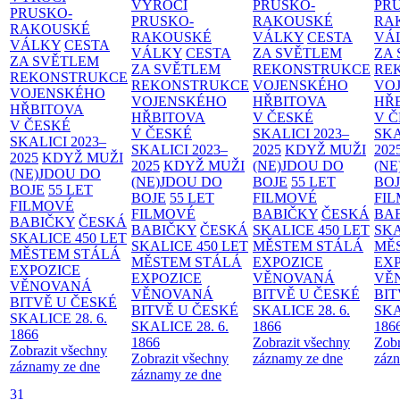
VÝROČÍ
PRUSKO-
PR
PRUSKO-
PRUSKO-
RAKOUSKÉ
RA
RAKOUSKÉ
RAKOUSKÉ
VÁLKY
CESTA
VÁ
VÁLKY
CESTA
VÁLKY
CESTA
ZA SVĚTLEM
ZA
ZA SVĚTLEM
ZA SVĚTLEM
REKONSTRUKCE
RE
REKONSTRUKCE
REKONSTRUKCE
VOJENSKÉHO
VO
VOJENSKÉHO
VOJENSKÉHO
HŘBITOVA
HŘ
HŘBITOVA
HŘBITOVA
V ČESKÉ
V 
V ČESKÉ
V ČESKÉ
SKALICI 2023–
SKA
SKALICI 2023–
SKALICI 2023–
2025
KDYŽ MUŽI
202
2025
KDYŽ MUŽI
2025
KDYŽ MUŽI
(NE)JDOU DO
(NE
(NE)JDOU DO
(NE)JDOU DO
BOJE
55 LET
BO
BOJE
55 LET
BOJE
55 LET
FILMOVÉ
FI
FILMOVÉ
FILMOVÉ
BABIČKY
ČESKÁ
BA
BABIČKY
ČESKÁ
BABIČKY
ČESKÁ
SKALICE 450 LET
SKA
SKALICE 450 LET
SKALICE 450 LET
MĚSTEM
STÁLÁ
MĚ
MĚSTEM
STÁLÁ
MĚSTEM
STÁLÁ
EXPOZICE
EX
EXPOZICE
EXPOZICE
VĚNOVANÁ
VĚ
VĚNOVANÁ
VĚNOVANÁ
BITVĚ U ČESKÉ
BIT
BITVĚ U ČESKÉ
BITVĚ U ČESKÉ
SKALICE 28. 6.
SKA
SKALICE 28. 6.
SKALICE 28. 6.
1866
186
1866
1866
Zobrazit všechny
Zobr
Zobrazit všechny
Zobrazit všechny
záznamy ze dne
zázn
záznamy ze dne
záznamy ze dne
31