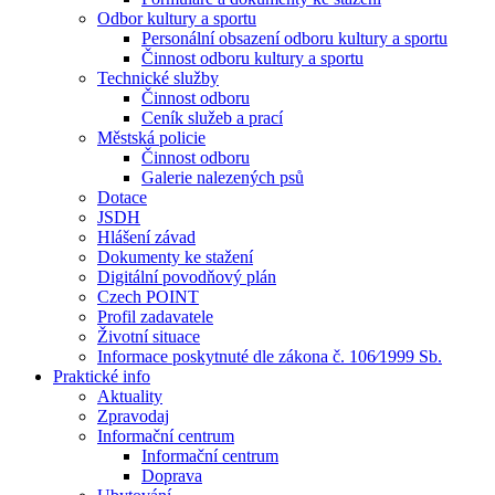
Odbor kultury a sportu
Personální obsazení odboru kultury a sportu
Činnost odboru kultury a sportu
Technické služby
Činnost odboru
Ceník služeb a prací
Městská policie
Činnost odboru
Galerie nalezených psů
Dotace
JSDH
Hlášení závad
Dokumenty ke stažení
Digitální povodňový plán
Czech POINT
Profil zadavatele
Životní situace
Informace poskytnuté dle zákona č. 106⁄1999 Sb.
Praktické info
Aktuality
Zpravodaj
Informační centrum
Informační centrum
Doprava