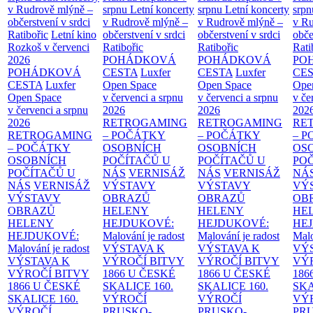
v Rudrově mlýně –
srpnu
Letní koncerty
srpnu
Letní koncerty
srp
občerstvení v srdci
v Rudrově mlýně –
v Rudrově mlýně –
v Ru
Ratibořic
Letní kino
občerstvení v srdci
občerstvení v srdci
obče
Rozkoš v červenci
Ratibořic
Ratibořic
Rati
2026
POHÁDKOVÁ
POHÁDKOVÁ
PO
POHÁDKOVÁ
CESTA
Luxfer
CESTA
Luxfer
CE
CESTA
Luxfer
Open Space
Open Space
Ope
Open Space
v červenci a srpnu
v červenci a srpnu
v če
v červenci a srpnu
2026
2026
202
2026
RETROGAMING
RETROGAMING
RE
RETROGAMING
– POČÁTKY
– POČÁTKY
– 
– POČÁTKY
OSOBNÍCH
OSOBNÍCH
OS
OSOBNÍCH
POČÍTAČŮ U
POČÍTAČŮ U
PO
POČÍTAČŮ U
NÁS
VERNISÁŽ
NÁS
VERNISÁŽ
NÁ
NÁS
VERNISÁŽ
VÝSTAVY
VÝSTAVY
VÝ
VÝSTAVY
OBRAZŮ
OBRAZŮ
OB
OBRAZŮ
HELENY
HELENY
HE
HELENY
HEJDUKOVÉ:
HEJDUKOVÉ:
HE
HEJDUKOVÉ:
Malování je radost
Malování je radost
Malo
Malování je radost
VÝSTAVA K
VÝSTAVA K
VÝ
VÝSTAVA K
VÝROČÍ BITVY
VÝROČÍ BITVY
VÝ
VÝROČÍ BITVY
1866 U ČESKÉ
1866 U ČESKÉ
186
1866 U ČESKÉ
SKALICE
160.
SKALICE
160.
SK
SKALICE
160.
VÝROČÍ
VÝROČÍ
VÝ
VÝROČÍ
PRUSKO-
PRUSKO-
PR