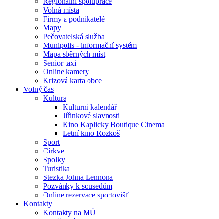
Regionální spolupráce
Volná místa
Firmy a podnikatelé
Mapy
Pečovatelská služba
Munipolis - informační systém
Mapa sběrných míst
Senior taxi
Online kamery
Krizová karta obce
Volný čas
Kultura
Kulturní kalendář
Jiřinkové slavnosti
Kino Kaplicky Boutique Cinema
Letní kino Rozkoš
Sport
Církve
Spolky
Turistika
Stezka Johna Lennona
Pozvánky k sousedům
Online rezervace sportovišť
Kontakty
Kontakty na MÚ