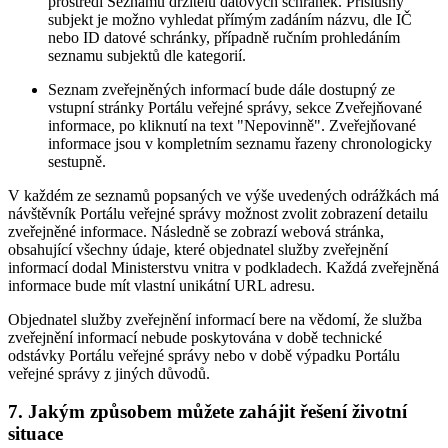
prostředí Seznamu držitelů datových schránek. Příslušný
subjekt je možno vyhledat přímým zadáním názvu, dle IČ
nebo ID datové schránky, případně ručním prohledáním
seznamu subjektů dle kategorií.
Seznam zveřejněných informací bude dále dostupný ze
vstupní stránky Portálu veřejné správy, sekce Zveřejňované
informace, po kliknutí na text "Nepovinně". Zveřejňované
informace jsou v kompletním seznamu řazeny chronologicky
sestupně.
V každém ze seznamů popsaných ve výše uvedených odrážkách má
návštěvník Portálu veřejné správy možnost zvolit zobrazení detailu
zveřejněné informace. Následně se zobrazí webová stránka,
obsahující všechny údaje, které objednatel služby zveřejnění
informací dodal Ministerstvu vnitra v podkladech. Každá zveřejněná
informace bude mít vlastní unikátní URL adresu.
Objednatel služby zveřejnění informací bere na vědomí, že služba
zveřejnění informací nebude poskytována v době technické
odstávky Portálu veřejné správy nebo v době výpadku Portálu
veřejné správy z jiných důvodů.
7. Jakým způsobem můžete zahájit řešení životní
situace