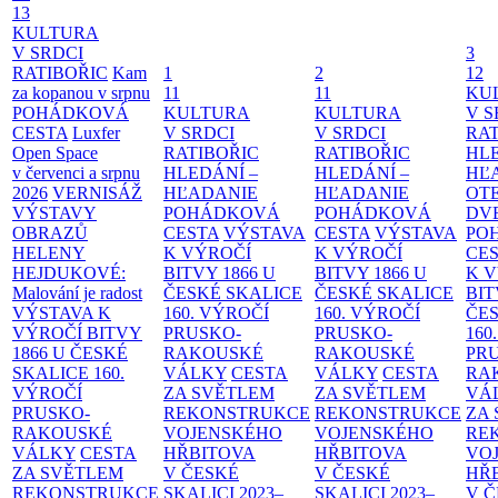
13
KULTURA
V SRDCI
3
RATIBOŘIC
Kam
1
2
12
za kopanou v srpnu
11
11
KU
POHÁDKOVÁ
KULTURA
KULTURA
V S
CESTA
Luxfer
V SRDCI
V SRDCI
RAT
Open Space
RATIBOŘIC
RATIBOŘIC
HLE
v červenci a srpnu
HLEDÁNÍ –
HLEDÁNÍ –
HĽ
2026
VERNISÁŽ
HĽADANIE
HĽADANIE
OT
VÝSTAVY
POHÁDKOVÁ
POHÁDKOVÁ
DV
OBRAZŮ
CESTA
VÝSTAVA
CESTA
VÝSTAVA
PO
HELENY
K VÝROČÍ
K VÝROČÍ
CE
HEJDUKOVÉ:
BITVY 1866 U
BITVY 1866 U
K 
Malování je radost
ČESKÉ SKALICE
ČESKÉ SKALICE
BIT
VÝSTAVA K
160. VÝROČÍ
160. VÝROČÍ
ČES
VÝROČÍ BITVY
PRUSKO-
PRUSKO-
160
1866 U ČESKÉ
RAKOUSKÉ
RAKOUSKÉ
PR
SKALICE
160.
VÁLKY
CESTA
VÁLKY
CESTA
RA
VÝROČÍ
ZA SVĚTLEM
ZA SVĚTLEM
VÁ
PRUSKO-
REKONSTRUKCE
REKONSTRUKCE
ZA
RAKOUSKÉ
VOJENSKÉHO
VOJENSKÉHO
RE
VÁLKY
CESTA
HŘBITOVA
HŘBITOVA
VO
ZA SVĚTLEM
V ČESKÉ
V ČESKÉ
HŘ
REKONSTRUKCE
SKALICI 2023–
SKALICI 2023–
V 