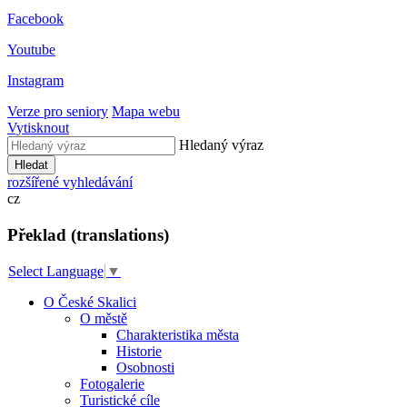
Facebook
Youtube
Instagram
Verze pro seniory
Mapa webu
Vytisknout
Hledaný výraz
Hledat
rozšířené vyhledávání
cz
Překlad (translations)
Select Language
▼
O České Skalici
O městě
Charakteristika města
Historie
Osobnosti
Fotogalerie
Turistické cíle