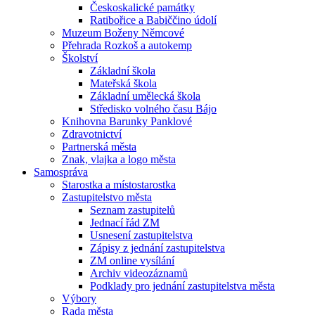
Českoskalické památky
Ratibořice a Babiččino údolí
Muzeum Boženy Němcové
Přehrada Rozkoš a autokemp
Školství
Základní škola
Mateřská škola
Základní umělecká škola
Středisko volného času Bájo
Knihovna Barunky Panklové
Zdravotnictví
Partnerská města
Znak, vlajka a logo města
Samospráva
Starostka a místostarostka
Zastupitelstvo města
Seznam zastupitelů
Jednací řád ZM
Usnesení zastupitelstva
Zápisy z jednání zastupitelstva
ZM online vysílání
Archiv videozáznamů
Podklady pro jednání zastupitelstva města
Výbory
Rada města