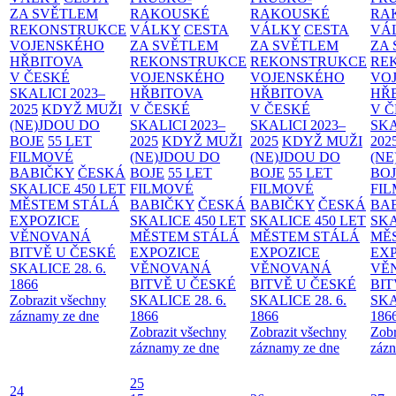
ZA SVĚTLEM
RAKOUSKÉ
RAKOUSKÉ
RA
REKONSTRUKCE
VÁLKY
CESTA
VÁLKY
CESTA
VÁ
VOJENSKÉHO
ZA SVĚTLEM
ZA SVĚTLEM
ZA
HŘBITOVA
REKONSTRUKCE
REKONSTRUKCE
RE
V ČESKÉ
VOJENSKÉHO
VOJENSKÉHO
VO
SKALICI 2023–
HŘBITOVA
HŘBITOVA
HŘ
2025
KDYŽ MUŽI
V ČESKÉ
V ČESKÉ
V 
(NE)JDOU DO
SKALICI 2023–
SKALICI 2023–
SKA
BOJE
55 LET
2025
KDYŽ MUŽI
2025
KDYŽ MUŽI
202
FILMOVÉ
(NE)JDOU DO
(NE)JDOU DO
(NE
BABIČKY
ČESKÁ
BOJE
55 LET
BOJE
55 LET
BO
SKALICE 450 LET
FILMOVÉ
FILMOVÉ
FI
MĚSTEM
STÁLÁ
BABIČKY
ČESKÁ
BABIČKY
ČESKÁ
BA
EXPOZICE
SKALICE 450 LET
SKALICE 450 LET
SKA
VĚNOVANÁ
MĚSTEM
STÁLÁ
MĚSTEM
STÁLÁ
MĚ
BITVĚ U ČESKÉ
EXPOZICE
EXPOZICE
EX
SKALICE 28. 6.
VĚNOVANÁ
VĚNOVANÁ
VĚ
1866
BITVĚ U ČESKÉ
BITVĚ U ČESKÉ
BIT
Zobrazit všechny
SKALICE 28. 6.
SKALICE 28. 6.
SKA
záznamy ze dne
1866
1866
186
Zobrazit všechny
Zobrazit všechny
Zobr
záznamy ze dne
záznamy ze dne
zázn
25
24