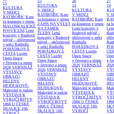
15
26
27
15
KULTURA
14
14
KULTURA
V SRDCI
KULTURA
KU
V SRDCI
RATIBOŘIC
Kam
V SRDCI
V S
RATIBOŘIC
Kam
za kopanou v srpnu
RATIBOŘIC
Kam
RAT
za kopanou v srpnu
ZÁPIS NA VÝLET
za kopanou v srpnu
za k
MALOSKALICKÉ
NA ZÁMEK
Letní koncerty v
Letn
POSVÍCENÍ
Letní
ŽLEBY
Letní
Rudrově mlýně –
Rud
koncerty v Rudrově
koncerty v Rudrově
občerstvení v srdci
obče
mlýně – občerstvení
mlýně – občerstvení
Ratibořic
Rati
v srdci Ratibořic
v srdci Ratibořic
POHÁDKOVÁ
PO
POHÁDKOVÁ
POHÁDKOVÁ
CESTA
Luxfer
CE
CESTA
Luxfer
CESTA
Luxfer
Open Space
Ope
Open Space
Open Space
v červenci a srpnu
v če
v červenci a srpnu
v červenci a srpnu
2026
VERNISÁŽ
202
2026
VERNISÁŽ
2026
VERNISÁŽ
VÝSTAVY
VÝ
VÝSTAVY
VÝSTAVY
OBRAZŮ
OB
OBRAZŮ
OBRAZŮ
HELENY
HE
HELENY
HELENY
HEJDUKOVÉ:
HE
HEJDUKOVÉ:
HEJDUKOVÉ:
Malování je radost
Malo
Malování je radost
Malování je radost
VÝSTAVA K
VÝ
VÝSTAVA K
VÝSTAVA K
VÝROČÍ BITVY
VÝ
VÝROČÍ BITVY
VÝROČÍ BITVY
1866 U ČESKÉ
186
1866 U ČESKÉ
1866 U ČESKÉ
SKALICE
160.
SK
SKALICE
160.
SKALICE
160.
VÝROČÍ
VÝ
VÝROČÍ