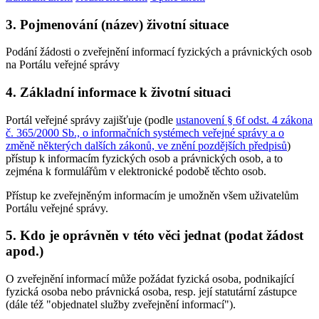
3. Pojmenování (název) životní situace
Podání žádosti o zveřejnění informací fyzických a právnických osob
na Portálu veřejné správy
4. Základní informace k životní situaci
Portál veřejné správy zajišťuje (podle
ustanovení § 6f odst. 4 zákona
č. 365/2000 Sb., o informačních systémech veřejné správy a o
změně některých dalších zákonů, ve znění pozdějších předpisů
)
přístup k informacím fyzických osob a právnických osob, a to
zejména k formulářům v elektronické podobě těchto osob.
Přístup ke zveřejněným informacím je umožněn všem uživatelům
Portálu veřejné správy.
5. Kdo je oprávněn v této věci jednat (podat žádost
apod.)
O zveřejnění informací může požádat fyzická osoba, podnikající
fyzická osoba nebo právnická osoba, resp. její statutární zástupce
(dále též "objednatel služby zveřejnění informací").