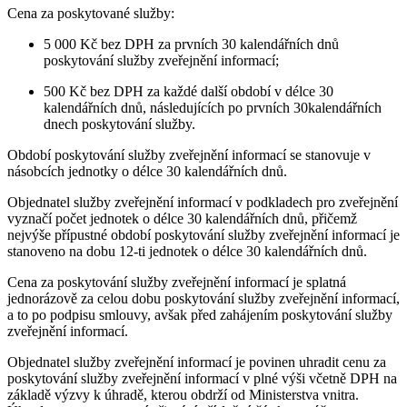
Cena za poskytované služby:
5 000 Kč bez DPH za prvních 30 kalendářních dnů
poskytování služby zveřejnění informací;
500 Kč bez DPH za každé další období v délce 30
kalendářních dnů, následujících po prvních 30kalendářních
dnech poskytování služby.
Období poskytování služby zveřejnění informací se stanovuje v
násobcích jednotky o délce 30 kalendářních dnů.
Objednatel služby zveřejnění informací v podkladech pro zveřejnění
vyznačí počet jednotek o délce 30 kalendářních dnů, přičemž
nejvýše přípustné období poskytování služby zveřejnění informací je
stanoveno na dobu 12-ti jednotek o délce 30 kalendářních dnů.
Cena za poskytování služby zveřejnění informací je splatná
jednorázově za celou dobu poskytování služby zveřejnění informací,
a to po podpisu smlouvy, avšak před zahájením poskytování služby
zveřejnění informací.
Objednatel služby zveřejnění informací je povinen uhradit cenu za
poskytování služby zveřejnění informací v plné výši včetně DPH na
základě výzvy k úhradě, kterou obdrží od Ministerstva vnitra.