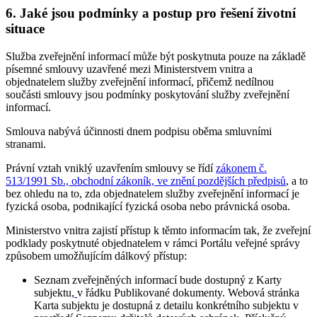
6. Jaké jsou podmínky a postup pro řešení životní
situace
Služba zveřejnění informací může být poskytnuta pouze na základě
písemné smlouvy uzavřené mezi Ministerstvem vnitra a
objednatelem služby zveřejnění informací, přičemž nedílnou
součásti smlouvy jsou podmínky poskytování služby zveřejnění
informací.
Smlouva nabývá účinnosti dnem podpisu oběma smluvními
stranami.
Právní vztah vniklý uzavřením smlouvy se řídí
zákonem č.
513/1991 Sb., obchodní zákoník, ve znění pozdějších předpisů
, a to
bez ohledu na to, zda objednatelem služby zveřejnění informací je
fyzická osoba, podnikající fyzická osoba nebo právnická osoba.
Ministerstvo vnitra zajistí přístup k těmto informacím tak, že zveřejní
podklady poskytnuté objednatelem v rámci Portálu veřejné správy
způsobem umožňujícím dálkový přístup:
Seznam zveřejněných informací bude dostupný z Karty
subjektu,
v řádku Publikované dokumenty. Webová stránka
Karta subjektu je dostupná z detailu konkrétního subjektu v