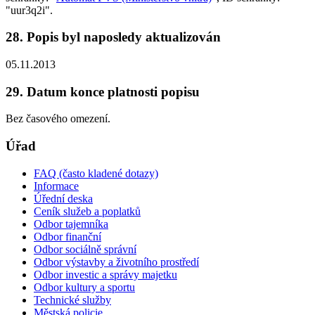
"uur3q2i".
28. Popis byl naposledy aktualizován
05.11.2013
29. Datum konce platnosti popisu
Bez časového omezení.
Úřad
FAQ (často kladené dotazy)
Informace
Úřední deska
Ceník služeb a poplatků
Odbor tajemníka
Odbor finanční
Odbor sociálně správní
Odbor výstavby a životního prostředí
Odbor investic a správy majetku
Odbor kultury a sportu
Technické služby
Městská policie