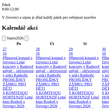
Pátek
8:00-12:00
V červenci a srpnu je úřad každý pátek pro veřejnost uzavřen
Kalendář akcí
Srpen
2026
Po
Út
St
27
28
29
30
16
16
16
16
Přípravná kopaná v
Přípravná kopaná v
Přípravná kopaná v
Příp
červenci
Letní
červenci
Letní
červenci
Letní
červ
koncerty v Rudrově
koncerty v Rudrově
koncerty v Rudrově
konc
mlýně – občerstvení
mlýně – občerstvení
mlýně – občerstvení
mlýn
v srdci Ratibořic
v srdci Ratibořic
v srdci Ratibořic
v sr
PROHLÍDKY
PROHLÍDKY
PROHLÍDKY
PR
ZÁMKU PRO
ZÁMKU PRO
ZÁMKU PRO
ZÁ
DĚTI
DĚTI
DĚTI
DĚT
S KOMTESOU
S KOMTESOU
S KOMTESOU
S 
HORTENZIÍ
Letní
HORTENZIÍ
Letní
HORTENZIÍ
Letní
HOR
kino Rozkoš v
kino Rozkoš v
kino Rozkoš v
kino
červenci 2026
červenci 2026
červenci 2026
červ