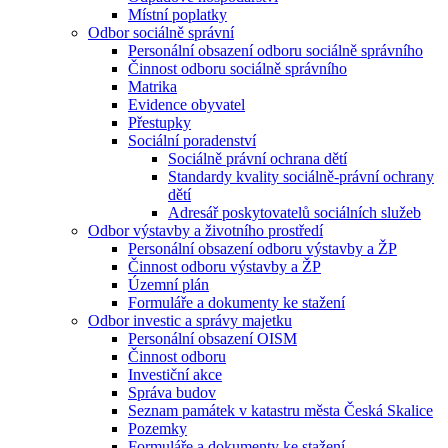
Místní poplatky
Odbor sociálně správní
Personální obsazení odboru sociálně správního
Činnost odboru sociálně správního
Matrika
Evidence obyvatel
Přestupky
Sociální poradenství
Sociálně právní ochrana dětí
Standardy kvality sociálně-právní ochrany
dětí
Adresář poskytovatelů sociálních služeb
Odbor výstavby a životního prostředí
Personální obsazení odboru výstavby a ŽP
Činnost odboru výstavby a ŽP
Územní plán
Formuláře a dokumenty ke stažení
Odbor investic a správy majetku
Personální obsazení OISM
Činnost odboru
Investiční akce
Správa budov
Seznam památek v katastru města Česká Skalice
Pozemky
Formuláře a dokumenty ke stažení