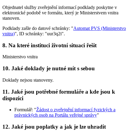
Objednatel služby zveřejnění informací podklady poskytne v
elektronické podobě ve formátu, který je Ministerstvem vnitra
stanoven.
Podklady zašle do datové schránky: "
Automat PVS (Ministerstvo
vnitra)
", ID schránky: "uur3q2i".
8. Na které instituci životní situaci řešit
Ministerstvo vnitra
10. Jaké doklady je nutné mít s sebou
Doklady nejsou stanoveny.
11. Jaké jsou potřebné formuláře a kde jsou k
dispozici
Formulář: "
Žádost o zveřejnění informací fyzických a
právnických osob na Portálu veřejné správy
"
12. Jaké jsou poplatky a jak je lze uhradit