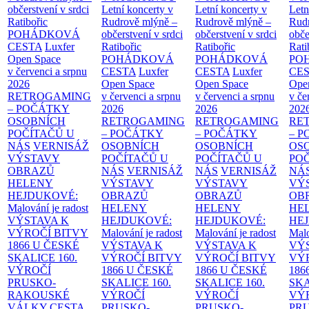
občerstvení v srdci
Letní koncerty v
Letní koncerty v
Letn
Ratibořic
Rudrově mlýně –
Rudrově mlýně –
Rud
POHÁDKOVÁ
občerstvení v srdci
občerstvení v srdci
obče
CESTA
Luxfer
Ratibořic
Ratibořic
Rati
Open Space
POHÁDKOVÁ
POHÁDKOVÁ
PO
v červenci a srpnu
CESTA
Luxfer
CESTA
Luxfer
CE
2026
Open Space
Open Space
Ope
RETROGAMING
v červenci a srpnu
v červenci a srpnu
v če
– POČÁTKY
2026
2026
202
OSOBNÍCH
RETROGAMING
RETROGAMING
RE
POČÍTAČŮ U
– POČÁTKY
– POČÁTKY
– 
NÁS
VERNISÁŽ
OSOBNÍCH
OSOBNÍCH
OS
VÝSTAVY
POČÍTAČŮ U
POČÍTAČŮ U
PO
OBRAZŮ
NÁS
VERNISÁŽ
NÁS
VERNISÁŽ
NÁ
HELENY
VÝSTAVY
VÝSTAVY
VÝ
HEJDUKOVÉ:
OBRAZŮ
OBRAZŮ
OB
Malování je radost
HELENY
HELENY
HE
VÝSTAVA K
HEJDUKOVÉ:
HEJDUKOVÉ:
HE
VÝROČÍ BITVY
Malování je radost
Malování je radost
Malo
1866 U ČESKÉ
VÝSTAVA K
VÝSTAVA K
VÝ
SKALICE
160.
VÝROČÍ BITVY
VÝROČÍ BITVY
VÝ
VÝROČÍ
1866 U ČESKÉ
1866 U ČESKÉ
186
PRUSKO-
SKALICE
160.
SKALICE
160.
SK
RAKOUSKÉ
VÝROČÍ
VÝROČÍ
VÝ
VÁLKY
CESTA
PRUSKO-
PRUSKO-
PR