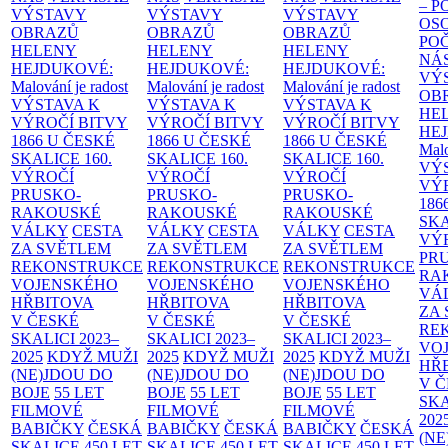
– 
VÝSTAVY
VÝSTAVY
VÝSTAVY
OS
OBRAZŮ
OBRAZŮ
OBRAZŮ
PO
HELENY
HELENY
HELENY
NÁ
HEJDUKOVÉ:
HEJDUKOVÉ:
HEJDUKOVÉ:
VÝ
Malování je radost
Malování je radost
Malování je radost
OB
VÝSTAVA K
VÝSTAVA K
VÝSTAVA K
HE
VÝROČÍ BITVY
VÝROČÍ BITVY
VÝROČÍ BITVY
HE
1866 U ČESKÉ
1866 U ČESKÉ
1866 U ČESKÉ
Malo
SKALICE
160.
SKALICE
160.
SKALICE
160.
VÝ
VÝROČÍ
VÝROČÍ
VÝROČÍ
VÝ
PRUSKO-
PRUSKO-
PRUSKO-
186
RAKOUSKÉ
RAKOUSKÉ
RAKOUSKÉ
SK
VÁLKY
CESTA
VÁLKY
CESTA
VÁLKY
CESTA
VÝ
ZA SVĚTLEM
ZA SVĚTLEM
ZA SVĚTLEM
PR
REKONSTRUKCE
REKONSTRUKCE
REKONSTRUKCE
RA
VOJENSKÉHO
VOJENSKÉHO
VOJENSKÉHO
VÁ
HŘBITOVA
HŘBITOVA
HŘBITOVA
ZA
V ČESKÉ
V ČESKÉ
V ČESKÉ
RE
SKALICI 2023–
SKALICI 2023–
SKALICI 2023–
VO
2025
KDYŽ MUŽI
2025
KDYŽ MUŽI
2025
KDYŽ MUŽI
HŘ
(NE)JDOU DO
(NE)JDOU DO
(NE)JDOU DO
V 
BOJE
55 LET
BOJE
55 LET
BOJE
55 LET
SKA
FILMOVÉ
FILMOVÉ
FILMOVÉ
202
BABIČKY
ČESKÁ
BABIČKY
ČESKÁ
BABIČKY
ČESKÁ
(NE
SKALICE 450 LET
SKALICE 450 LET
SKALICE 450 LET