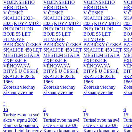
VOJENSKÉHO
VOJENSKÉHO
VOJENSKÉHO
VO
HŘBITOVA
HŘBITOVA
HŘBITOVA
HŘ
V ČESKÉ
V ČESKÉ
V ČESKÉ
V 
SKALICI 2023–
SKALICI 2023–
SKALICI 2023–
SKA
2025
KDYŽ MUŽI
2025
KDYŽ MUŽI
2025
KDYŽ MUŽI
202
(NE)JDOU DO
(NE)JDOU DO
(NE)JDOU DO
(NE
BOJE
55 LET
BOJE
55 LET
BOJE
55 LET
BO
FILMOVÉ
FILMOVÉ
FILMOVÉ
FI
BABIČKY
ČESKÁ
BABIČKY
ČESKÁ
BABIČKY
ČESKÁ
BA
SKALICE 450 LET
SKALICE 450 LET
SKALICE 450 LET
SKA
MĚSTEM
STÁLÁ
MĚSTEM
STÁLÁ
MĚSTEM
STÁLÁ
MĚ
EXPOZICE
EXPOZICE
EXPOZICE
EX
VĚNOVANÁ
VĚNOVANÁ
VĚNOVANÁ
VĚ
BITVĚ U ČESKÉ
BITVĚ U ČESKÉ
BITVĚ U ČESKÉ
BIT
SKALICE 28. 6.
SKALICE 28. 6.
SKALICE 28. 6.
SKA
1866
1866
1866
186
Zobrazit všechny
Zobrazit všechny
Zobrazit všechny
Zobr
záznamy ze dne
záznamy ze dne
záznamy ze dne
zázn
3
16
4
5
6
Turisté zvou na své
15
15
15
akce v srpnu 2026
Turisté zvou na své
Turisté zvou na své
Turi
Kam za kopanou v
akce v srpnu 2026
akce v srpnu 2026
akce
srpnu
Letní koncerty
Kam za kopanou v
Kam za kopanou v
Kam