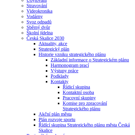
Ubytování
Stravování
Videokronika
Vodárny
Svoz odpadů
Sběrný dvůr
Školní jídelna
Česká Skalice 2030
Aktuality, akce
Strategický plán
Historie vzniku strategického plánu
Základní informace o Strategickém plánu
Harmonogram prací
Výstupy práce
Podklady
Kontakty
Řídicí skupina
Kontaktní osoba
Pracovní skupiny
Komise pro zpracování
Strategického plánu
Akční plán města
Plán rozvoje sportu
Řídící skupina Strategického plánu města Česká
Skalice