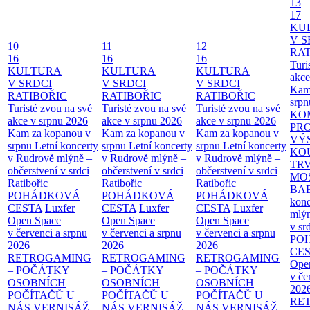
13
17
KU
V S
10
11
12
RAT
16
16
16
Turi
KULTURA
KULTURA
KULTURA
akce
V SRDCI
V SRDCI
V SRDCI
Kam
RATIBOŘIC
RATIBOŘIC
RATIBOŘIC
srpn
Turisté zvou na své
Turisté zvou na své
Turisté zvou na své
KO
akce v srpnu 2026
akce v srpnu 2026
akce v srpnu 2026
PR
Kam za kopanou v
Kam za kopanou v
Kam za kopanou v
VÝ
srpnu
Letní koncerty
srpnu
Letní koncerty
srpnu
Letní koncerty
KO
v Rudrově mlýně –
v Rudrově mlýně –
v Rudrově mlýně –
TR
občerstvení v srdci
občerstvení v srdci
občerstvení v srdci
MO
Ratibořic
Ratibořic
Ratibořic
BA
POHÁDKOVÁ
POHÁDKOVÁ
POHÁDKOVÁ
konc
CESTA
Luxfer
CESTA
Luxfer
CESTA
Luxfer
mlýn
Open Space
Open Space
Open Space
v sr
v červenci a srpnu
v červenci a srpnu
v červenci a srpnu
PO
2026
2026
2026
CE
RETROGAMING
RETROGAMING
RETROGAMING
Ope
– POČÁTKY
– POČÁTKY
– POČÁTKY
v če
OSOBNÍCH
OSOBNÍCH
OSOBNÍCH
202
POČÍTAČŮ U
POČÍTAČŮ U
POČÍTAČŮ U
RE
NÁS
VERNISÁŽ
NÁS
VERNISÁŽ
NÁS
VERNISÁŽ