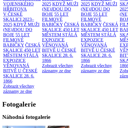
VOJENSKÉHO
2025
KDYŽ MUŽI
2025
KDYŽ MUŽI
SKA
HŘBITOVA
(NE)JDOU DO
(NE)JDOU DO
202
V ČESKÉ
BOJE
55 LET
BOJE
55 LET
(NE
SKALICI 2023–
FILMOVÉ
FILMOVÉ
BO
2025
KDYŽ MUŽI
BABIČKY
ČESKÁ
BABIČKY
ČESKÁ
FI
(NE)JDOU DO
SKALICE 450 LET
SKALICE 450 LET
BA
BOJE
55 LET
MĚSTEM
STÁLÁ
MĚSTEM
STÁLÁ
SKA
FILMOVÉ
EXPOZICE
EXPOZICE
MĚ
BABIČKY
ČESKÁ
VĚNOVANÁ
VĚNOVANÁ
EX
SKALICE 450 LET
BITVĚ U ČESKÉ
BITVĚ U ČESKÉ
VĚ
MĚSTEM
STÁLÁ
SKALICE 28. 6.
SKALICE 28. 6.
BIT
EXPOZICE
1866
1866
SKA
VĚNOVANÁ
Zobrazit všechny
Zobrazit všechny
186
BITVĚ U ČESKÉ
záznamy ze dne
záznamy ze dne
Zobr
SKALICE 28. 6.
zázn
1866
Zobrazit všechny
záznamy ze dne
Fotogalerie
Náhodná fotogalerie