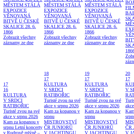
BO
MĚSTEM
STÁLÁ
MĚSTEM
STÁLÁ
MĚSTEM
STÁLÁ
FI
EXPOZICE
EXPOZICE
EXPOZICE
BA
VĚNOVANÁ
VĚNOVANÁ
VĚNOVANÁ
SKA
BITVĚ U ČESKÉ
BITVĚ U ČESKÉ
BITVĚ U ČESKÉ
MĚ
SKALICE 28. 6.
SKALICE 28. 6.
SKALICE 28. 6.
EX
1866
1866
1866
VĚ
Zobrazit všechny
Zobrazit všechny
Zobrazit všechny
BIT
záznamy ze dne
záznamy ze dne
záznamy ze dne
SKA
186
Zobr
zázn
18
19
20
17
17
17
17
KULTURA
KULTURA
KU
16
V SRDCI
V SRDCI
V S
KULTURA
RATIBOŘIC
RATIBOŘIC
RAT
V SRDCI
Turisté zvou na své
Turisté zvou na své
Turi
RATIBOŘIC
akce v srpnu 2026
akce v srpnu 2026
akce
Turisté zvou na své
Kam za kopanou v
Kam za kopanou v
Kam
akce v srpnu 2026
srpnu
srpnu
srpn
Kam za kopanou v
MISTROVSTVÍ
MISTROVSTVÍ
MI
srpnu
Letní koncerty
ČR JUNIORŮ
ČR JUNIORŮ
ČR 
v Rudrově mlýně –
V JACHTINGU
V JACHTINGU
V 