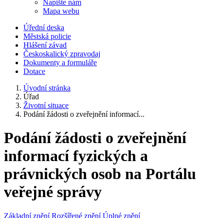
Napište nám
Mapa webu
Úřední deska
Městská policie
Hlášení závad
Českoskalický zpravodaj
Dokumenty a formuláře
Dotace
Úvodní stránka
Úřad
Životní situace
Podání žádosti o zveřejnění informací...
Podání žádosti o zveřejnění
informací fyzických a
právnických osob na Portálu
veřejné správy
Základní znění
Rozšířené znění
Úplné znění