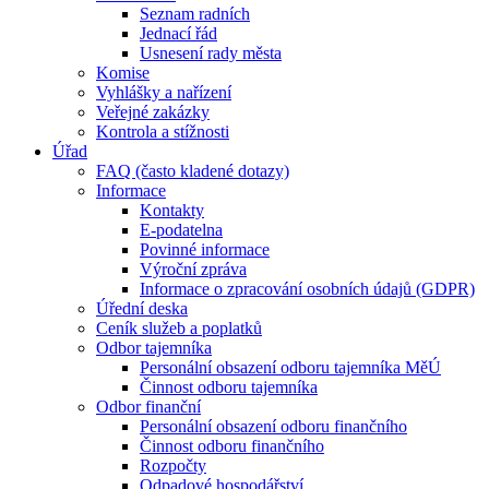
Seznam radních
Jednací řád
Usnesení rady města
Komise
Vyhlášky a nařízení
Veřejné zakázky
Kontrola a stížnosti
Úřad
FAQ (často kladené dotazy)
Informace
Kontakty
E-podatelna
Povinné informace
Výroční zpráva
Informace o zpracování osobních údajů (GDPR)
Úřední deska
Ceník služeb a poplatků
Odbor tajemníka
Personální obsazení odboru tajemníka MěÚ
Činnost odboru tajemníka
Odbor finanční
Personální obsazení odboru finančního
Činnost odboru finančního
Rozpočty
Odpadové hospodářství