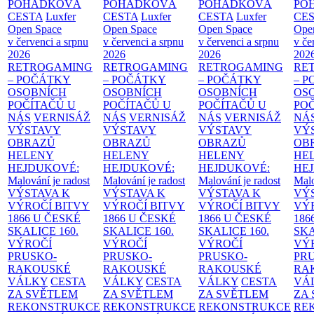
POHÁDKOVÁ
POHÁDKOVÁ
POHÁDKOVÁ
PO
CESTA
Luxfer
CESTA
Luxfer
CESTA
Luxfer
CE
Open Space
Open Space
Open Space
Ope
v červenci a srpnu
v červenci a srpnu
v červenci a srpnu
v če
2026
2026
2026
202
RETROGAMING
RETROGAMING
RETROGAMING
RE
– POČÁTKY
– POČÁTKY
– POČÁTKY
– 
OSOBNÍCH
OSOBNÍCH
OSOBNÍCH
OS
POČÍTAČŮ U
POČÍTAČŮ U
POČÍTAČŮ U
PO
NÁS
VERNISÁŽ
NÁS
VERNISÁŽ
NÁS
VERNISÁŽ
NÁ
VÝSTAVY
VÝSTAVY
VÝSTAVY
VÝ
OBRAZŮ
OBRAZŮ
OBRAZŮ
OB
HELENY
HELENY
HELENY
HE
HEJDUKOVÉ:
HEJDUKOVÉ:
HEJDUKOVÉ:
HE
Malování je radost
Malování je radost
Malování je radost
Malo
VÝSTAVA K
VÝSTAVA K
VÝSTAVA K
VÝ
VÝROČÍ BITVY
VÝROČÍ BITVY
VÝROČÍ BITVY
VÝ
1866 U ČESKÉ
1866 U ČESKÉ
1866 U ČESKÉ
186
SKALICE
160.
SKALICE
160.
SKALICE
160.
SK
VÝROČÍ
VÝROČÍ
VÝROČÍ
VÝ
PRUSKO-
PRUSKO-
PRUSKO-
PR
RAKOUSKÉ
RAKOUSKÉ
RAKOUSKÉ
RA
VÁLKY
CESTA
VÁLKY
CESTA
VÁLKY
CESTA
VÁ
ZA SVĚTLEM
ZA SVĚTLEM
ZA SVĚTLEM
ZA
REKONSTRUKCE
REKONSTRUKCE
REKONSTRUKCE
RE