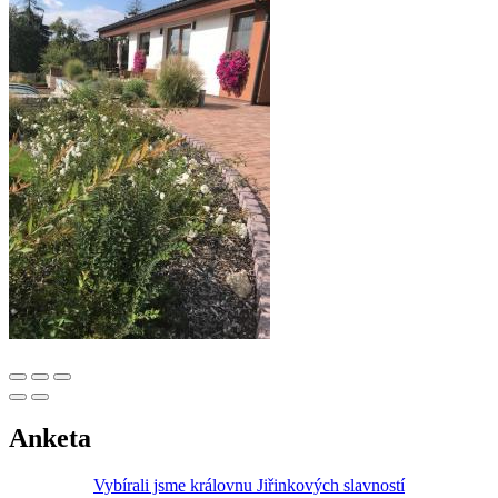
Anketa
Vybírali jsme královnu Jiřinkových slavností