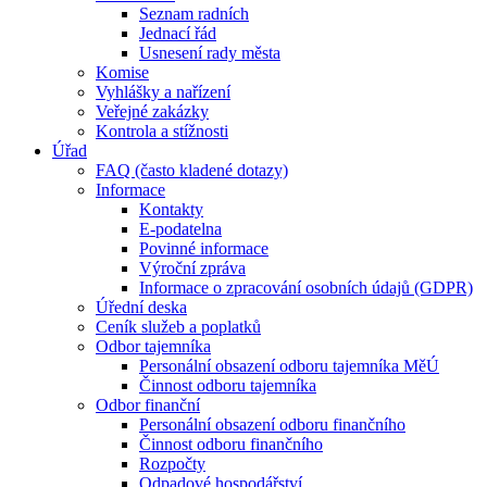
Seznam radních
Jednací řád
Usnesení rady města
Komise
Vyhlášky a nařízení
Veřejné zakázky
Kontrola a stížnosti
Úřad
FAQ (často kladené dotazy)
Informace
Kontakty
E-podatelna
Povinné informace
Výroční zpráva
Informace o zpracování osobních údajů (GDPR)
Úřední deska
Ceník služeb a poplatků
Odbor tajemníka
Personální obsazení odboru tajemníka MěÚ
Činnost odboru tajemníka
Odbor finanční
Personální obsazení odboru finančního
Činnost odboru finančního
Rozpočty
Odpadové hospodářství