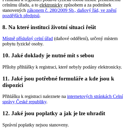
celnímu úřadu, a to
elektronicky
způsobem a za podmínek
stanovených
zákonem č. 280/2009 Sb., daňový řád, ve znění
pozdějších předpisů
.
8. Na které instituci životní situaci řešit
Místně příslušný celní úřad
(daňové oddělení), určený místem
pobytu fyzické osoby.
10. Jaké doklady je nutné mít s sebou
Přílohy přihlášky k registraci, které nebyly podány elektronicky.
11. Jaké jsou potřebné formuláře a kde jsou k
dispozici
Přihlášku k registraci naleznete na
internetových stránkách Celní
správy České republiky
.
12. Jaké jsou poplatky a jak je lze uhradit
Správní poplatky nejsou stanoveny.