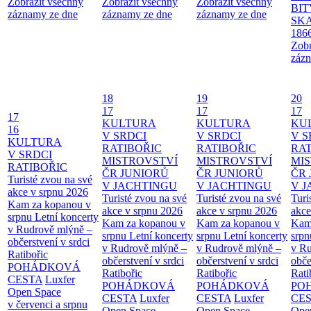
Zobrazit všechny
Zobrazit všechny
Zobrazit všechny
BIT
záznamy ze dne
záznamy ze dne
záznamy ze dne
SKA
186
Zobr
zázn
18
19
20
17
17
17
17
KULTURA
KULTURA
KU
16
V SRDCI
V SRDCI
V S
KULTURA
RATIBOŘIC
RATIBOŘIC
RAT
V SRDCI
MISTROVSTVÍ
MISTROVSTVÍ
MI
RATIBOŘIC
ČR JUNIORŮ
ČR JUNIORŮ
ČR 
Turisté zvou na své
V JACHTINGU
V JACHTINGU
V 
akce v srpnu 2026
Turisté zvou na své
Turisté zvou na své
Turi
Kam za kopanou v
akce v srpnu 2026
akce v srpnu 2026
akce
srpnu
Letní koncerty
Kam za kopanou v
Kam za kopanou v
Kam
v Rudrově mlýně –
srpnu
Letní koncerty
srpnu
Letní koncerty
srp
občerstvení v srdci
v Rudrově mlýně –
v Rudrově mlýně –
v Ru
Ratibořic
občerstvení v srdci
občerstvení v srdci
obče
POHÁDKOVÁ
Ratibořic
Ratibořic
Rati
CESTA
Luxfer
POHÁDKOVÁ
POHÁDKOVÁ
PO
Open Space
CESTA
Luxfer
CESTA
Luxfer
CE
v červenci a srpnu
Open Space
Open Space
Ope