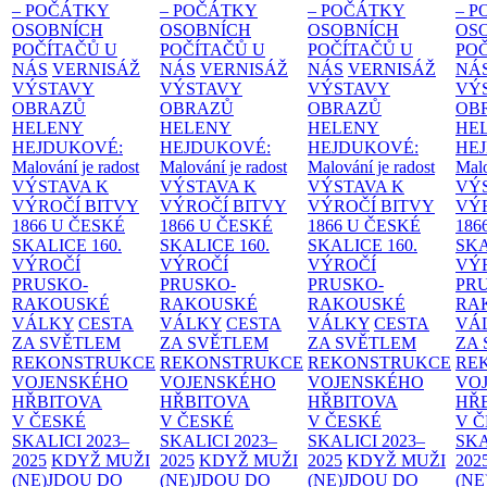
– POČÁTKY
– POČÁTKY
– POČÁTKY
– 
OSOBNÍCH
OSOBNÍCH
OSOBNÍCH
OS
POČÍTAČŮ U
POČÍTAČŮ U
POČÍTAČŮ U
PO
NÁS
VERNISÁŽ
NÁS
VERNISÁŽ
NÁS
VERNISÁŽ
NÁ
VÝSTAVY
VÝSTAVY
VÝSTAVY
VÝ
OBRAZŮ
OBRAZŮ
OBRAZŮ
OB
HELENY
HELENY
HELENY
HE
HEJDUKOVÉ:
HEJDUKOVÉ:
HEJDUKOVÉ:
HE
Malování je radost
Malování je radost
Malování je radost
Malo
VÝSTAVA K
VÝSTAVA K
VÝSTAVA K
VÝ
VÝROČÍ BITVY
VÝROČÍ BITVY
VÝROČÍ BITVY
VÝ
1866 U ČESKÉ
1866 U ČESKÉ
1866 U ČESKÉ
186
SKALICE
160.
SKALICE
160.
SKALICE
160.
SK
VÝROČÍ
VÝROČÍ
VÝROČÍ
VÝ
PRUSKO-
PRUSKO-
PRUSKO-
PR
RAKOUSKÉ
RAKOUSKÉ
RAKOUSKÉ
RA
VÁLKY
CESTA
VÁLKY
CESTA
VÁLKY
CESTA
VÁ
ZA SVĚTLEM
ZA SVĚTLEM
ZA SVĚTLEM
ZA
REKONSTRUKCE
REKONSTRUKCE
REKONSTRUKCE
RE
VOJENSKÉHO
VOJENSKÉHO
VOJENSKÉHO
VO
HŘBITOVA
HŘBITOVA
HŘBITOVA
HŘ
V ČESKÉ
V ČESKÉ
V ČESKÉ
V 
SKALICI 2023–
SKALICI 2023–
SKALICI 2023–
SKA
2025
KDYŽ MUŽI
2025
KDYŽ MUŽI
2025
KDYŽ MUŽI
202
(NE)JDOU DO
(NE)JDOU DO
(NE)JDOU DO
(NE