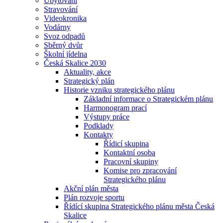
Ubytování
Stravování
Videokronika
Vodárny
Svoz odpadů
Sběrný dvůr
Školní jídelna
Česká Skalice 2030
Aktuality, akce
Strategický plán
Historie vzniku strategického plánu
Základní informace o Strategickém plánu
Harmonogram prací
Výstupy práce
Podklady
Kontakty
Řídicí skupina
Kontaktní osoba
Pracovní skupiny
Komise pro zpracování
Strategického plánu
Akční plán města
Plán rozvoje sportu
Řídící skupina Strategického plánu města Česká
Skalice