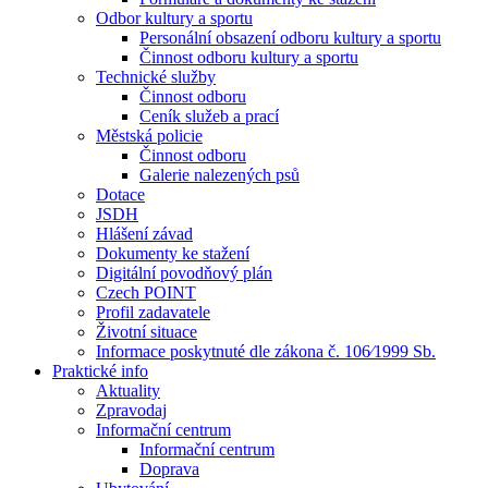
Odbor kultury a sportu
Personální obsazení odboru kultury a sportu
Činnost odboru kultury a sportu
Technické služby
Činnost odboru
Ceník služeb a prací
Městská policie
Činnost odboru
Galerie nalezených psů
Dotace
JSDH
Hlášení závad
Dokumenty ke stažení
Digitální povodňový plán
Czech POINT
Profil zadavatele
Životní situace
Informace poskytnuté dle zákona č. 106⁄1999 Sb.
Praktické info
Aktuality
Zpravodaj
Informační centrum
Informační centrum
Doprava