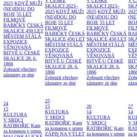
V ČESKÉ
V ČESKÉ
V 
2025
KDYŽ MUŽI
SKALICI 2023–
SKALICI 2023–
SKA
(NE)JDOU DO
2025
KDYŽ MUŽI
2025
KDYŽ MUŽI
202
BOJE
55 LET
(NE)JDOU DO
(NE)JDOU DO
(NE
FILMOVÉ
BOJE
55 LET
BOJE
55 LET
BO
BABIČKY
ČESKÁ
FILMOVÉ
FILMOVÉ
FI
SKALICE 450 LET
BABIČKY
ČESKÁ
BABIČKY
ČESKÁ
BA
MĚSTEM
STÁLÁ
SKALICE 450 LET
SKALICE 450 LET
SKA
EXPOZICE
MĚSTEM
STÁLÁ
MĚSTEM
STÁLÁ
MĚ
VĚNOVANÁ
EXPOZICE
EXPOZICE
EX
BITVĚ U ČESKÉ
VĚNOVANÁ
VĚNOVANÁ
VĚ
SKALICE 28. 6.
BITVĚ U ČESKÉ
BITVĚ U ČESKÉ
BIT
1866
SKALICE 28. 6.
SKALICE 28. 6.
SKA
Zobrazit všechny
1866
1866
186
záznamy ze dne
Zobrazit všechny
Zobrazit všechny
Zobr
záznamy ze dne
záznamy ze dne
zázn
25
24
15
26
27
15
KULTURA
14
14
KULTURA
V SRDCI
KULTURA
KU
V SRDCI
RATIBOŘIC
Kam
V SRDCI
V S
RATIBOŘIC
Kam
za kopanou v srpnu
RATIBOŘIC
Kam
RAT
za kopanou v srpnu
ZÁPIS NA VÝLET
za kopanou v srpnu
za k
MALOSKALICKÉ