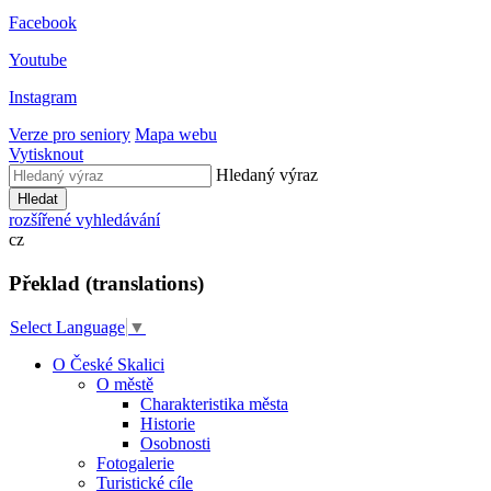
Facebook
Youtube
Instagram
Verze pro seniory
Mapa webu
Vytisknout
Hledaný výraz
Hledat
rozšířené vyhledávání
cz
Překlad (translations)
Select Language
▼
O České Skalici
O městě
Charakteristika města
Historie
Osobnosti
Fotogalerie
Turistické cíle