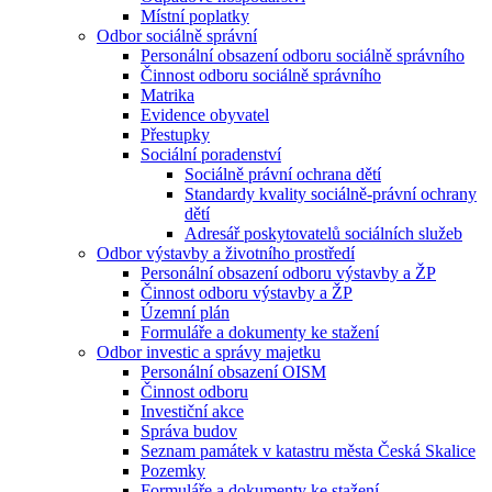
Místní poplatky
Odbor sociálně správní
Personální obsazení odboru sociálně správního
Činnost odboru sociálně správního
Matrika
Evidence obyvatel
Přestupky
Sociální poradenství
Sociálně právní ochrana dětí
Standardy kvality sociálně-právní ochrany
dětí
Adresář poskytovatelů sociálních služeb
Odbor výstavby a životního prostředí
Personální obsazení odboru výstavby a ŽP
Činnost odboru výstavby a ŽP
Územní plán
Formuláře a dokumenty ke stažení
Odbor investic a správy majetku
Personální obsazení OISM
Činnost odboru
Investiční akce
Správa budov
Seznam památek v katastru města Česká Skalice
Pozemky
Formuláře a dokumenty ke stažení