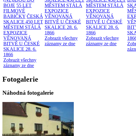
BOJE
55 LET
MĚSTEM
STÁLÁ
MĚSTEM
STÁLÁ
SKA
FILMOVÉ
EXPOZICE
EXPOZICE
MĚ
BABIČKY
ČESKÁ
VĚNOVANÁ
VĚNOVANÁ
EX
SKALICE 450 LET
BITVĚ U ČESKÉ
BITVĚ U ČESKÉ
VĚ
MĚSTEM
STÁLÁ
SKALICE 28. 6.
SKALICE 28. 6.
BIT
EXPOZICE
1866
1866
SKA
VĚNOVANÁ
Zobrazit všechny
Zobrazit všechny
186
BITVĚ U ČESKÉ
záznamy ze dne
záznamy ze dne
Zobr
SKALICE 28. 6.
zázn
1866
Zobrazit všechny
záznamy ze dne
Fotogalerie
Náhodná fotogalerie