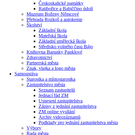
Českoskalické památky
Ratibořice a Babiččino údolí
Muzeum Boženy Němcové
Přehrada Rozkoš a autokemp
Školství
Základní škola
Mateřská škola
Základní umělecká škola
Středisko volného času Bájo
Knihovna Barunky Panklové
Zdravotnictví
Partnerská města
Znak, vlajka a logo města
Samospráva
Starostka a místostarostka
Zastupitelstvo města
Seznam zastupitelů
Jednací řád ZM
Usnesení zastupitelstva
Zápisy z jednání zastupitelstva
ZM online vysílání
Archiv videozáznamů
Podklady pro jednání zastupitelstva města
Výbory
Rada města