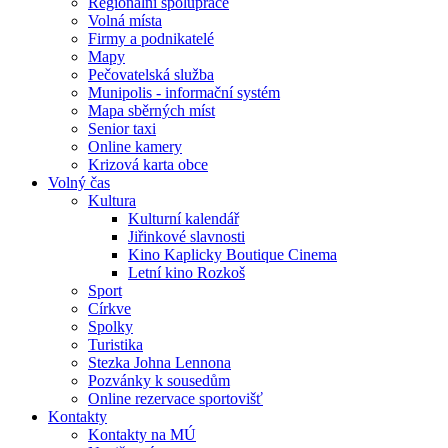
Regionální spolupráce
Volná místa
Firmy a podnikatelé
Mapy
Pečovatelská služba
Munipolis - informační systém
Mapa sběrných míst
Senior taxi
Online kamery
Krizová karta obce
Volný čas
Kultura
Kulturní kalendář
Jiřinkové slavnosti
Kino Kaplicky Boutique Cinema
Letní kino Rozkoš
Sport
Církve
Spolky
Turistika
Stezka Johna Lennona
Pozvánky k sousedům
Online rezervace sportovišť
Kontakty
Kontakty na MÚ