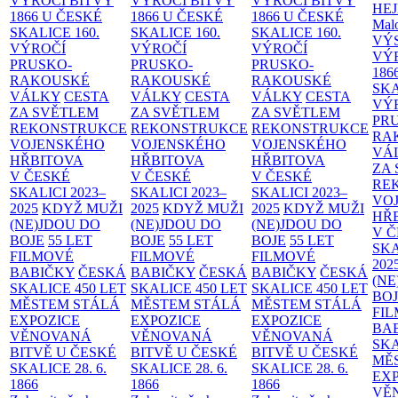
VÝROČÍ BITVY
VÝROČÍ BITVY
VÝROČÍ BITVY
HE
1866 U ČESKÉ
1866 U ČESKÉ
1866 U ČESKÉ
Malo
SKALICE
160.
SKALICE
160.
SKALICE
160.
VÝ
VÝROČÍ
VÝROČÍ
VÝROČÍ
VÝ
PRUSKO-
PRUSKO-
PRUSKO-
186
RAKOUSKÉ
RAKOUSKÉ
RAKOUSKÉ
SK
VÁLKY
CESTA
VÁLKY
CESTA
VÁLKY
CESTA
VÝ
ZA SVĚTLEM
ZA SVĚTLEM
ZA SVĚTLEM
PR
REKONSTRUKCE
REKONSTRUKCE
REKONSTRUKCE
RA
VOJENSKÉHO
VOJENSKÉHO
VOJENSKÉHO
VÁ
HŘBITOVA
HŘBITOVA
HŘBITOVA
ZA
V ČESKÉ
V ČESKÉ
V ČESKÉ
RE
SKALICI 2023–
SKALICI 2023–
SKALICI 2023–
VO
2025
KDYŽ MUŽI
2025
KDYŽ MUŽI
2025
KDYŽ MUŽI
HŘ
(NE)JDOU DO
(NE)JDOU DO
(NE)JDOU DO
V 
BOJE
55 LET
BOJE
55 LET
BOJE
55 LET
SKA
FILMOVÉ
FILMOVÉ
FILMOVÉ
202
BABIČKY
ČESKÁ
BABIČKY
ČESKÁ
BABIČKY
ČESKÁ
(NE
SKALICE 450 LET
SKALICE 450 LET
SKALICE 450 LET
BO
MĚSTEM
STÁLÁ
MĚSTEM
STÁLÁ
MĚSTEM
STÁLÁ
FI
EXPOZICE
EXPOZICE
EXPOZICE
BA
VĚNOVANÁ
VĚNOVANÁ
VĚNOVANÁ
SKA
BITVĚ U ČESKÉ
BITVĚ U ČESKÉ
BITVĚ U ČESKÉ
MĚ
SKALICE 28. 6.
SKALICE 28. 6.
SKALICE 28. 6.
EX
1866
1866
1866
VĚ