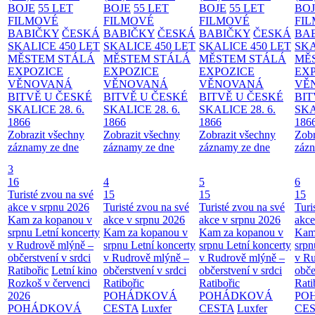
BOJE
55 LET
BOJE
55 LET
BOJE
55 LET
BO
FILMOVÉ
FILMOVÉ
FILMOVÉ
FI
BABIČKY
ČESKÁ
BABIČKY
ČESKÁ
BABIČKY
ČESKÁ
BA
SKALICE 450 LET
SKALICE 450 LET
SKALICE 450 LET
SKA
MĚSTEM
STÁLÁ
MĚSTEM
STÁLÁ
MĚSTEM
STÁLÁ
MĚ
EXPOZICE
EXPOZICE
EXPOZICE
EX
VĚNOVANÁ
VĚNOVANÁ
VĚNOVANÁ
VĚ
BITVĚ U ČESKÉ
BITVĚ U ČESKÉ
BITVĚ U ČESKÉ
BIT
SKALICE 28. 6.
SKALICE 28. 6.
SKALICE 28. 6.
SKA
1866
1866
1866
186
Zobrazit všechny
Zobrazit všechny
Zobrazit všechny
Zobr
záznamy ze dne
záznamy ze dne
záznamy ze dne
zázn
3
16
4
5
6
Turisté zvou na své
15
15
15
akce v srpnu 2026
Turisté zvou na své
Turisté zvou na své
Turi
Kam za kopanou v
akce v srpnu 2026
akce v srpnu 2026
akce
srpnu
Letní koncerty
Kam za kopanou v
Kam za kopanou v
Kam
v Rudrově mlýně –
srpnu
Letní koncerty
srpnu
Letní koncerty
srp
občerstvení v srdci
v Rudrově mlýně –
v Rudrově mlýně –
v Ru
Ratibořic
Letní kino
občerstvení v srdci
občerstvení v srdci
obče
Rozkoš v červenci
Ratibořic
Ratibořic
Rati
2026
POHÁDKOVÁ
POHÁDKOVÁ
PO
POHÁDKOVÁ
CESTA
Luxfer
CESTA
Luxfer
CE