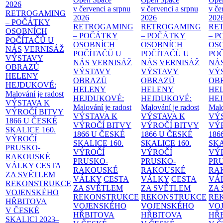
2026
v červenci a srpnu
v červenci a srpnu
v če
RETROGAMING
2026
2026
202
– POČÁTKY
RETROGAMING
RETROGAMING
RE
OSOBNÍCH
– POČÁTKY
– POČÁTKY
– 
POČÍTAČŮ U
OSOBNÍCH
OSOBNÍCH
OS
NÁS
VERNISÁŽ
POČÍTAČŮ U
POČÍTAČŮ U
PO
VÝSTAVY
NÁS
VERNISÁŽ
NÁS
VERNISÁŽ
NÁ
OBRAZŮ
VÝSTAVY
VÝSTAVY
VÝ
HELENY
OBRAZŮ
OBRAZŮ
OB
HEJDUKOVÉ:
HELENY
HELENY
HE
Malování je radost
HEJDUKOVÉ:
HEJDUKOVÉ:
HE
VÝSTAVA K
Malování je radost
Malování je radost
Malo
VÝROČÍ BITVY
VÝSTAVA K
VÝSTAVA K
VÝ
1866 U ČESKÉ
VÝROČÍ BITVY
VÝROČÍ BITVY
VÝ
SKALICE
160.
1866 U ČESKÉ
1866 U ČESKÉ
186
VÝROČÍ
SKALICE
160.
SKALICE
160.
SK
PRUSKO-
VÝROČÍ
VÝROČÍ
VÝ
RAKOUSKÉ
PRUSKO-
PRUSKO-
PR
VÁLKY
CESTA
RAKOUSKÉ
RAKOUSKÉ
RA
ZA SVĚTLEM
VÁLKY
CESTA
VÁLKY
CESTA
VÁ
REKONSTRUKCE
ZA SVĚTLEM
ZA SVĚTLEM
ZA
VOJENSKÉHO
REKONSTRUKCE
REKONSTRUKCE
RE
HŘBITOVA
VOJENSKÉHO
VOJENSKÉHO
VO
V ČESKÉ
HŘBITOVA
HŘBITOVA
HŘ
SKALICI 2023–