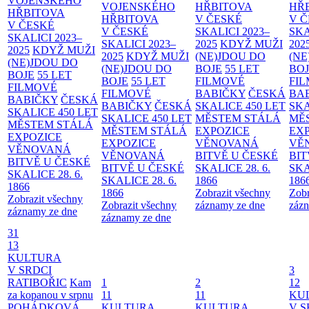
VOJENSKÉHO
VOJENSKÉHO
HŘBITOVA
HŘ
HŘBITOVA
HŘBITOVA
V ČESKÉ
V 
V ČESKÉ
V ČESKÉ
SKALICI 2023–
SKA
SKALICI 2023–
SKALICI 2023–
2025
KDYŽ MUŽI
202
2025
KDYŽ MUŽI
2025
KDYŽ MUŽI
(NE)JDOU DO
(NE
(NE)JDOU DO
(NE)JDOU DO
BOJE
55 LET
BO
BOJE
55 LET
BOJE
55 LET
FILMOVÉ
FI
FILMOVÉ
FILMOVÉ
BABIČKY
ČESKÁ
BA
BABIČKY
ČESKÁ
BABIČKY
ČESKÁ
SKALICE 450 LET
SKA
SKALICE 450 LET
SKALICE 450 LET
MĚSTEM
STÁLÁ
MĚ
MĚSTEM
STÁLÁ
MĚSTEM
STÁLÁ
EXPOZICE
EX
EXPOZICE
EXPOZICE
VĚNOVANÁ
VĚ
VĚNOVANÁ
VĚNOVANÁ
BITVĚ U ČESKÉ
BIT
BITVĚ U ČESKÉ
BITVĚ U ČESKÉ
SKALICE 28. 6.
SKA
SKALICE 28. 6.
SKALICE 28. 6.
1866
186
1866
1866
Zobrazit všechny
Zobr
Zobrazit všechny
Zobrazit všechny
záznamy ze dne
zázn
záznamy ze dne
záznamy ze dne
31
13
KULTURA
V SRDCI
3
RATIBOŘIC
Kam
1
2
12
za kopanou v srpnu
11
11
KU
POHÁDKOVÁ
KULTURA
KULTURA
V S