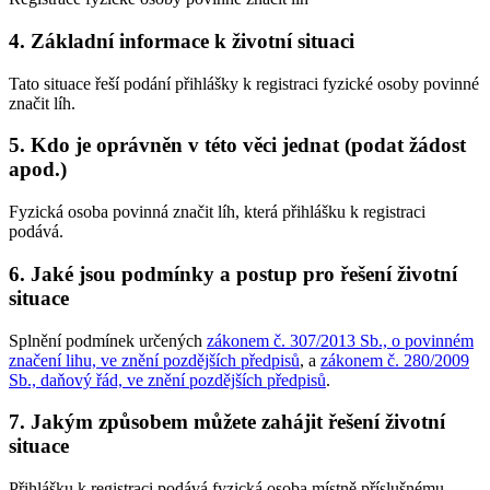
4. Základní informace k životní situaci
Tato situace řeší podání přihlášky k registraci fyzické osoby povinné
značit líh.
5. Kdo je oprávněn v této věci jednat (podat žádost
apod.)
Fyzická osoba povinná značit líh, která přihlášku k registraci
podává.
6. Jaké jsou podmínky a postup pro řešení životní
situace
Splnění podmínek určených
zákonem č. 307/2013 Sb., o povinném
značení lihu, ve znění pozdějších předpisů
, a
zákonem č. 280/2009
Sb., daňový řád, ve znění pozdějších předpisů
.
7. Jakým způsobem můžete zahájit řešení životní
situace
Přihlášku k registraci podává fyzická osoba místně příslušnému