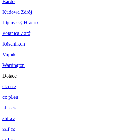
Bardo
Kudowa Zdrój
Liptovský Hrádok
Polanica Zdrój
Rüschlikon
Vojnik
Warrington
Dotace
sfzp.cz
cz-pl.eu
khk.cz
sfdi.cz
szif.cz
szif.cz