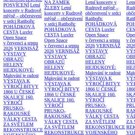
NA ZÁMEK
Letní koncerty v
Letn
POSVÍCENÍ
Letní
ŽLEBY
Letní
Rudrově mlýně –
Rud
koncerty v Rudrově
koncerty v Rudrově
občerstvení v srdci
obče
mlýně – občerstvení
mlýně – občerstvení
Ratibořic
Rati
v srdci Ratibořic
v srdci Ratibořic
POHÁDKOVÁ
PO
POHÁDKOVÁ
POHÁDKOVÁ
CESTA
Luxfer
CE
CESTA
Luxfer
CESTA
Luxfer
Open Space
Ope
Open Space
Open Space
v červenci a srpnu
v če
v červenci a srpnu
v červenci a srpnu
2026
VERNISÁŽ
202
2026
VERNISÁŽ
2026
VERNISÁŽ
VÝSTAVY
VÝ
VÝSTAVY
VÝSTAVY
OBRAZŮ
OB
OBRAZŮ
OBRAZŮ
HELENY
HE
HELENY
HELENY
HEJDUKOVÉ:
HE
HEJDUKOVÉ:
HEJDUKOVÉ:
Malování je radost
Malo
Malování je radost
Malování je radost
VÝSTAVA K
VÝ
VÝSTAVA K
VÝSTAVA K
VÝROČÍ BITVY
VÝ
VÝROČÍ BITVY
VÝROČÍ BITVY
1866 U ČESKÉ
186
1866 U ČESKÉ
1866 U ČESKÉ
SKALICE
160.
SK
SKALICE
160.
SKALICE
160.
VÝROČÍ
VÝ
VÝROČÍ
VÝROČÍ
PRUSKO-
PR
PRUSKO-
PRUSKO-
RAKOUSKÉ
RA
RAKOUSKÉ
RAKOUSKÉ
VÁLKY
CESTA
VÁ
VÁLKY
CESTA
VÁLKY
CESTA
ZA SVĚTLEM
ZA
ZA SVĚTLEM
ZA SVĚTLEM
REKONSTRUKCE
RE
REKONSTRUKCE
REKONSTRUKCE
VOJENSKÉHO
VO