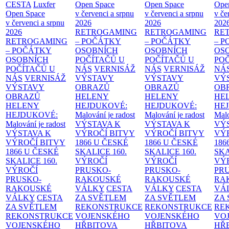
CESTA
Luxfer
Open Space
Open Space
Ope
Open Space
v červenci a srpnu
v červenci a srpnu
v če
v červenci a srpnu
2026
2026
202
2026
RETROGAMING
RETROGAMING
RE
RETROGAMING
– POČÁTKY
– POČÁTKY
– 
– POČÁTKY
OSOBNÍCH
OSOBNÍCH
OS
OSOBNÍCH
POČÍTAČŮ U
POČÍTAČŮ U
PO
POČÍTAČŮ U
NÁS
VERNISÁŽ
NÁS
VERNISÁŽ
NÁ
NÁS
VERNISÁŽ
VÝSTAVY
VÝSTAVY
VÝ
VÝSTAVY
OBRAZŮ
OBRAZŮ
OB
OBRAZŮ
HELENY
HELENY
HE
HELENY
HEJDUKOVÉ:
HEJDUKOVÉ:
HE
HEJDUKOVÉ:
Malování je radost
Malování je radost
Malo
Malování je radost
VÝSTAVA K
VÝSTAVA K
VÝ
VÝSTAVA K
VÝROČÍ BITVY
VÝROČÍ BITVY
VÝ
VÝROČÍ BITVY
1866 U ČESKÉ
1866 U ČESKÉ
186
1866 U ČESKÉ
SKALICE
160.
SKALICE
160.
SK
SKALICE
160.
VÝROČÍ
VÝROČÍ
VÝ
VÝROČÍ
PRUSKO-
PRUSKO-
PR
PRUSKO-
RAKOUSKÉ
RAKOUSKÉ
RA
RAKOUSKÉ
VÁLKY
CESTA
VÁLKY
CESTA
VÁ
VÁLKY
CESTA
ZA SVĚTLEM
ZA SVĚTLEM
ZA
ZA SVĚTLEM
REKONSTRUKCE
REKONSTRUKCE
RE
REKONSTRUKCE
VOJENSKÉHO
VOJENSKÉHO
VO
VOJENSKÉHO
HŘBITOVA
HŘBITOVA
HŘ