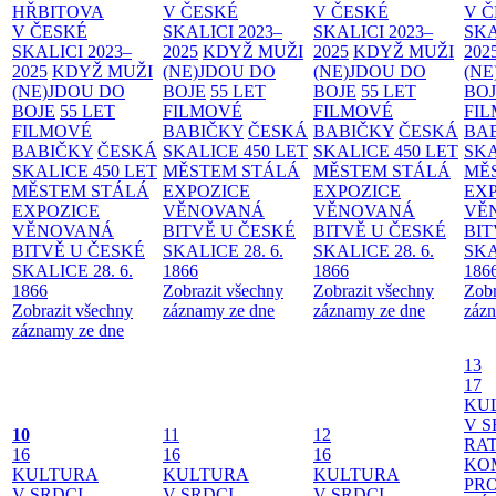
HŘBITOVA
V ČESKÉ
V ČESKÉ
V 
V ČESKÉ
SKALICI 2023–
SKALICI 2023–
SKA
SKALICI 2023–
2025
KDYŽ MUŽI
2025
KDYŽ MUŽI
202
2025
KDYŽ MUŽI
(NE)JDOU DO
(NE)JDOU DO
(NE
(NE)JDOU DO
BOJE
55 LET
BOJE
55 LET
BO
BOJE
55 LET
FILMOVÉ
FILMOVÉ
FI
FILMOVÉ
BABIČKY
ČESKÁ
BABIČKY
ČESKÁ
BA
BABIČKY
ČESKÁ
SKALICE 450 LET
SKALICE 450 LET
SKA
SKALICE 450 LET
MĚSTEM
STÁLÁ
MĚSTEM
STÁLÁ
MĚ
MĚSTEM
STÁLÁ
EXPOZICE
EXPOZICE
EX
EXPOZICE
VĚNOVANÁ
VĚNOVANÁ
VĚ
VĚNOVANÁ
BITVĚ U ČESKÉ
BITVĚ U ČESKÉ
BIT
BITVĚ U ČESKÉ
SKALICE 28. 6.
SKALICE 28. 6.
SKA
SKALICE 28. 6.
1866
1866
186
1866
Zobrazit všechny
Zobrazit všechny
Zobr
Zobrazit všechny
záznamy ze dne
záznamy ze dne
zázn
záznamy ze dne
13
17
KU
V S
10
11
12
RAT
16
16
16
KO
KULTURA
KULTURA
KULTURA
PR
V SRDCI
V SRDCI
V SRDCI