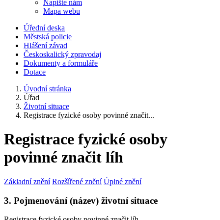
Napište nám
Mapa webu
Úřední deska
Městská policie
Hlášení závad
Českoskalický zpravodaj
Dokumenty a formuláře
Dotace
Úvodní stránka
Úřad
Životní situace
Registrace fyzické osoby povinné značit...
Registrace fyzické osoby
povinné značit líh
Základní znění
Rozšířené znění
Úplné znění
3. Pojmenování (název) životní situace
Registrace fyzické osoby povinné značit líh