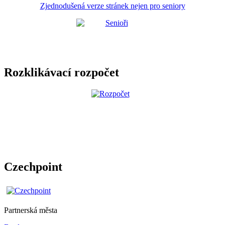
Zjednodušená verze stránek nejen pro seniory
Rozklikávací rozpočet
Czechpoint
Partnerská města