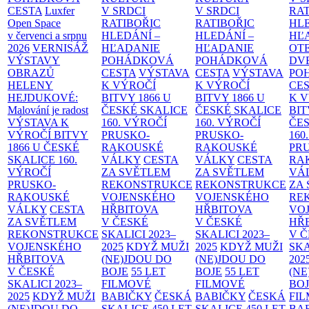
CESTA
Luxfer
V SRDCI
V SRDCI
RAT
Open Space
RATIBOŘIC
RATIBOŘIC
HLE
v červenci a srpnu
HLEDÁNÍ –
HLEDÁNÍ –
HĽ
2026
VERNISÁŽ
HĽADANIE
HĽADANIE
OT
VÝSTAVY
POHÁDKOVÁ
POHÁDKOVÁ
DV
OBRAZŮ
CESTA
VÝSTAVA
CESTA
VÝSTAVA
PO
HELENY
K VÝROČÍ
K VÝROČÍ
CE
HEJDUKOVÉ:
BITVY 1866 U
BITVY 1866 U
K 
Malování je radost
ČESKÉ SKALICE
ČESKÉ SKALICE
BIT
VÝSTAVA K
160. VÝROČÍ
160. VÝROČÍ
ČES
VÝROČÍ BITVY
PRUSKO-
PRUSKO-
160
1866 U ČESKÉ
RAKOUSKÉ
RAKOUSKÉ
PR
SKALICE
160.
VÁLKY
CESTA
VÁLKY
CESTA
RA
VÝROČÍ
ZA SVĚTLEM
ZA SVĚTLEM
VÁ
PRUSKO-
REKONSTRUKCE
REKONSTRUKCE
ZA
RAKOUSKÉ
VOJENSKÉHO
VOJENSKÉHO
RE
VÁLKY
CESTA
HŘBITOVA
HŘBITOVA
VO
ZA SVĚTLEM
V ČESKÉ
V ČESKÉ
HŘ
REKONSTRUKCE
SKALICI 2023–
SKALICI 2023–
V 
VOJENSKÉHO
2025
KDYŽ MUŽI
2025
KDYŽ MUŽI
SKA
HŘBITOVA
(NE)JDOU DO
(NE)JDOU DO
202
V ČESKÉ
BOJE
55 LET
BOJE
55 LET
(NE
SKALICI 2023–
FILMOVÉ
FILMOVÉ
BO
2025
KDYŽ MUŽI
BABIČKY
ČESKÁ
BABIČKY
ČESKÁ
FI
(NE)JDOU DO
SKALICE 450 LET
SKALICE 450 LET
BA