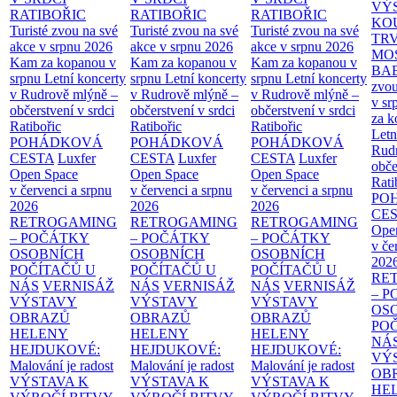
VÝ
RATIBOŘIC
RATIBOŘIC
RATIBOŘIC
KO
Turisté zvou na své
Turisté zvou na své
Turisté zvou na své
TR
akce v srpnu 2026
akce v srpnu 2026
akce v srpnu 2026
MO
Kam za kopanou v
Kam za kopanou v
Kam za kopanou v
BA
srpnu
Letní koncerty
srpnu
Letní koncerty
srpnu
Letní koncerty
zvou
v Rudrově mlýně –
v Rudrově mlýně –
v Rudrově mlýně –
v sr
občerstvení v srdci
občerstvení v srdci
občerstvení v srdci
za k
Ratibořic
Ratibořic
Ratibořic
Letn
POHÁDKOVÁ
POHÁDKOVÁ
POHÁDKOVÁ
Rud
CESTA
Luxfer
CESTA
Luxfer
CESTA
Luxfer
obče
Open Space
Open Space
Open Space
Rati
v červenci a srpnu
v červenci a srpnu
v červenci a srpnu
PO
2026
2026
2026
CE
RETROGAMING
RETROGAMING
RETROGAMING
Ope
– POČÁTKY
– POČÁTKY
– POČÁTKY
v če
OSOBNÍCH
OSOBNÍCH
OSOBNÍCH
202
POČÍTAČŮ U
POČÍTAČŮ U
POČÍTAČŮ U
RE
NÁS
VERNISÁŽ
NÁS
VERNISÁŽ
NÁS
VERNISÁŽ
– 
VÝSTAVY
VÝSTAVY
VÝSTAVY
OS
OBRAZŮ
OBRAZŮ
OBRAZŮ
PO
HELENY
HELENY
HELENY
NÁ
HEJDUKOVÉ:
HEJDUKOVÉ:
HEJDUKOVÉ:
VÝ
Malování je radost
Malování je radost
Malování je radost
OB
VÝSTAVA K
VÝSTAVA K
VÝSTAVA K
HE