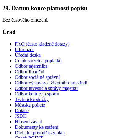
29. Datum konce platnosti popisu
Bez časového omezení.
Úřad
FAQ (často kladené dotazy)
Informace
Úřední deska
Ceník služeb a poplatků
Odbor tajemníka
Odbor finanční
Odbor sociálně správní
Odbor výstavby a životního prostředí
Odbor investic a správy majetku
Odbor kultury a sportu
Technické služby
Městská policie
Dotace
JSDH
Hlášení závad
Dokumenty ke stažení
Digitální povodňový plán