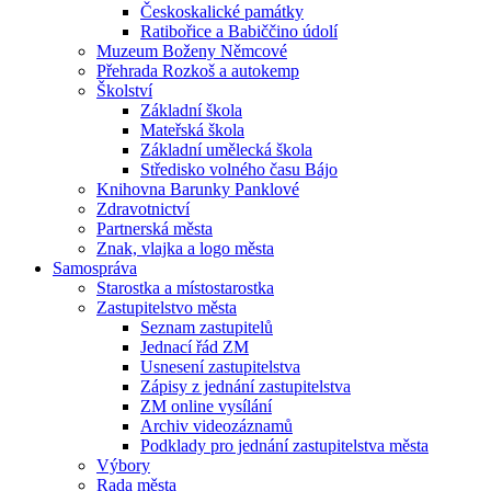
Českoskalické památky
Ratibořice a Babiččino údolí
Muzeum Boženy Němcové
Přehrada Rozkoš a autokemp
Školství
Základní škola
Mateřská škola
Základní umělecká škola
Středisko volného času Bájo
Knihovna Barunky Panklové
Zdravotnictví
Partnerská města
Znak, vlajka a logo města
Samospráva
Starostka a místostarostka
Zastupitelstvo města
Seznam zastupitelů
Jednací řád ZM
Usnesení zastupitelstva
Zápisy z jednání zastupitelstva
ZM online vysílání
Archiv videozáznamů
Podklady pro jednání zastupitelstva města
Výbory
Rada města