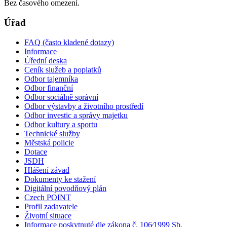
Bez časového omezení.
Úřad
FAQ (často kladené dotazy)
Informace
Úřední deska
Ceník služeb a poplatků
Odbor tajemníka
Odbor finanční
Odbor sociálně správní
Odbor výstavby a životního prostředí
Odbor investic a správy majetku
Odbor kultury a sportu
Technické služby
Městská policie
Dotace
JSDH
Hlášení závad
Dokumenty ke stažení
Digitální povodňový plán
Czech POINT
Profil zadavatele
Životní situace
Informace poskytnuté dle zákona č. 106⁄1999 Sb.