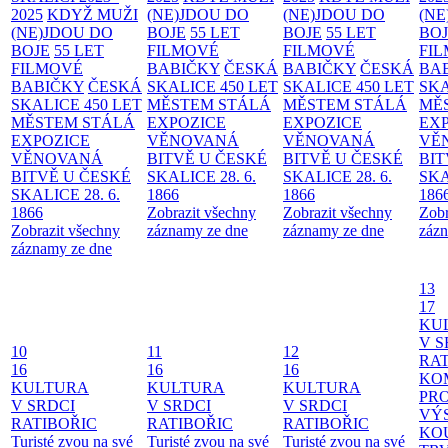
2025
KDYŽ MUŽI
(NE)JDOU DO
(NE)JDOU DO
(NE
(NE)JDOU DO
BOJE
55 LET
BOJE
55 LET
BO
BOJE
55 LET
FILMOVÉ
FILMOVÉ
FI
FILMOVÉ
BABIČKY
ČESKÁ
BABIČKY
ČESKÁ
BA
BABIČKY
ČESKÁ
SKALICE 450 LET
SKALICE 450 LET
SKA
SKALICE 450 LET
MĚSTEM
STÁLÁ
MĚSTEM
STÁLÁ
MĚ
MĚSTEM
STÁLÁ
EXPOZICE
EXPOZICE
EX
EXPOZICE
VĚNOVANÁ
VĚNOVANÁ
VĚ
VĚNOVANÁ
BITVĚ U ČESKÉ
BITVĚ U ČESKÉ
BIT
BITVĚ U ČESKÉ
SKALICE 28. 6.
SKALICE 28. 6.
SKA
SKALICE 28. 6.
1866
1866
186
1866
Zobrazit všechny
Zobrazit všechny
Zobr
Zobrazit všechny
záznamy ze dne
záznamy ze dne
zázn
záznamy ze dne
13
17
KU
V S
10
11
12
RAT
16
16
16
KO
KULTURA
KULTURA
KULTURA
PR
V SRDCI
V SRDCI
V SRDCI
VÝ
RATIBOŘIC
RATIBOŘIC
RATIBOŘIC
KO
Turisté zvou na své
Turisté zvou na své
Turisté zvou na své