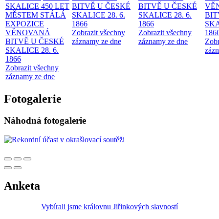
SKALICE 450 LET
BITVĚ U ČESKÉ
BITVĚ U ČESKÉ
VĚ
MĚSTEM
STÁLÁ
SKALICE 28. 6.
SKALICE 28. 6.
BIT
EXPOZICE
1866
1866
SKA
VĚNOVANÁ
Zobrazit všechny
Zobrazit všechny
186
BITVĚ U ČESKÉ
záznamy ze dne
záznamy ze dne
Zobr
SKALICE 28. 6.
zázn
1866
Zobrazit všechny
záznamy ze dne
Fotogalerie
Náhodná fotogalerie
Anketa
Vybírali jsme královnu Jiřinkových slavností