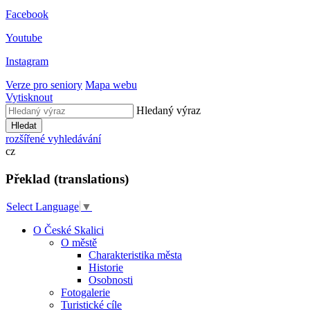
Facebook
Youtube
Instagram
Verze pro seniory
Mapa webu
Vytisknout
Hledaný výraz
Hledat
rozšířené vyhledávání
cz
Překlad (translations)
Select Language
▼
O České Skalici
O městě
Charakteristika města
Historie
Osobnosti
Fotogalerie
Turistické cíle