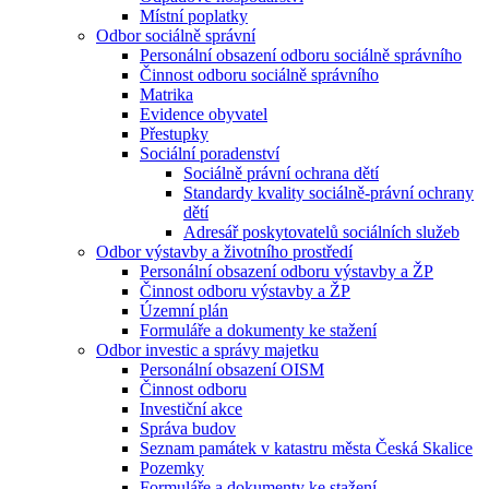
Místní poplatky
Odbor sociálně správní
Personální obsazení odboru sociálně správního
Činnost odboru sociálně správního
Matrika
Evidence obyvatel
Přestupky
Sociální poradenství
Sociálně právní ochrana dětí
Standardy kvality sociálně-právní ochrany
dětí
Adresář poskytovatelů sociálních služeb
Odbor výstavby a životního prostředí
Personální obsazení odboru výstavby a ŽP
Činnost odboru výstavby a ŽP
Územní plán
Formuláře a dokumenty ke stažení
Odbor investic a správy majetku
Personální obsazení OISM
Činnost odboru
Investiční akce
Správa budov
Seznam památek v katastru města Česká Skalice
Pozemky
Formuláře a dokumenty ke stažení