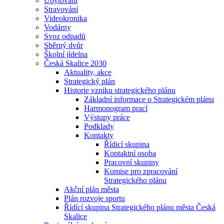
Ubytování
Stravování
Videokronika
Vodárny
Svoz odpadů
Sběrný dvůr
Školní jídelna
Česká Skalice 2030
Aktuality, akce
Strategický plán
Historie vzniku strategického plánu
Základní informace o Strategickém plánu
Harmonogram prací
Výstupy práce
Podklady
Kontakty
Řídicí skupina
Kontaktní osoba
Pracovní skupiny
Komise pro zpracování
Strategického plánu
Akční plán města
Plán rozvoje sportu
Řídící skupina Strategického plánu města Česká
Skalice