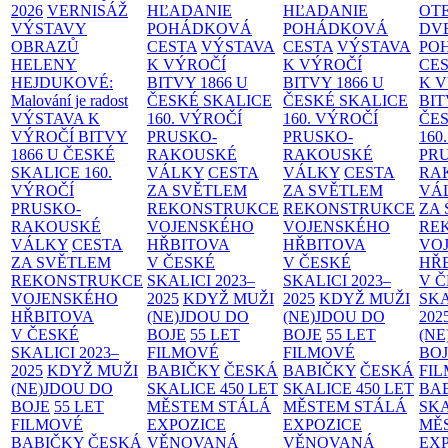
2026
VERNISÁŽ
HĽADANIE
HĽADANIE
OT
VÝSTAVY
POHÁDKOVÁ
POHÁDKOVÁ
DV
OBRAZŮ
CESTA
VÝSTAVA
CESTA
VÝSTAVA
PO
HELENY
K VÝROČÍ
K VÝROČÍ
CE
HEJDUKOVÉ:
BITVY 1866 U
BITVY 1866 U
K 
Malování je radost
ČESKÉ SKALICE
ČESKÉ SKALICE
BIT
VÝSTAVA K
160. VÝROČÍ
160. VÝROČÍ
ČES
VÝROČÍ BITVY
PRUSKO-
PRUSKO-
160
1866 U ČESKÉ
RAKOUSKÉ
RAKOUSKÉ
PR
SKALICE
160.
VÁLKY
CESTA
VÁLKY
CESTA
RA
VÝROČÍ
ZA SVĚTLEM
ZA SVĚTLEM
VÁ
PRUSKO-
REKONSTRUKCE
REKONSTRUKCE
ZA
RAKOUSKÉ
VOJENSKÉHO
VOJENSKÉHO
RE
VÁLKY
CESTA
HŘBITOVA
HŘBITOVA
VO
ZA SVĚTLEM
V ČESKÉ
V ČESKÉ
HŘ
REKONSTRUKCE
SKALICI 2023–
SKALICI 2023–
V 
VOJENSKÉHO
2025
KDYŽ MUŽI
2025
KDYŽ MUŽI
SKA
HŘBITOVA
(NE)JDOU DO
(NE)JDOU DO
202
V ČESKÉ
BOJE
55 LET
BOJE
55 LET
(NE
SKALICI 2023–
FILMOVÉ
FILMOVÉ
BO
2025
KDYŽ MUŽI
BABIČKY
ČESKÁ
BABIČKY
ČESKÁ
FI
(NE)JDOU DO
SKALICE 450 LET
SKALICE 450 LET
BA
BOJE
55 LET
MĚSTEM
STÁLÁ
MĚSTEM
STÁLÁ
SKA
FILMOVÉ
EXPOZICE
EXPOZICE
MĚ
BABIČKY
ČESKÁ
VĚNOVANÁ
VĚNOVANÁ
EX