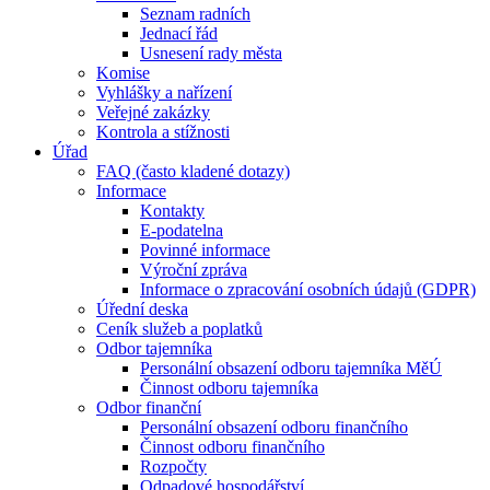
Seznam radních
Jednací řád
Usnesení rady města
Komise
Vyhlášky a nařízení
Veřejné zakázky
Kontrola a stížnosti
Úřad
FAQ (často kladené dotazy)
Informace
Kontakty
E-podatelna
Povinné informace
Výroční zpráva
Informace o zpracování osobních údajů (GDPR)
Úřední deska
Ceník služeb a poplatků
Odbor tajemníka
Personální obsazení odboru tajemníka MěÚ
Činnost odboru tajemníka
Odbor finanční
Personální obsazení odboru finančního
Činnost odboru finančního
Rozpočty
Odpadové hospodářství