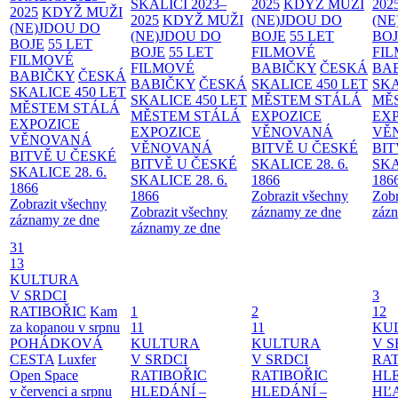
SKALICI 2023–
2025
KDYŽ MUŽI
202
2025
KDYŽ MUŽI
2025
KDYŽ MUŽI
(NE)JDOU DO
(NE
(NE)JDOU DO
(NE)JDOU DO
BOJE
55 LET
BO
BOJE
55 LET
BOJE
55 LET
FILMOVÉ
FI
FILMOVÉ
FILMOVÉ
BABIČKY
ČESKÁ
BA
BABIČKY
ČESKÁ
BABIČKY
ČESKÁ
SKALICE 450 LET
SKA
SKALICE 450 LET
SKALICE 450 LET
MĚSTEM
STÁLÁ
MĚ
MĚSTEM
STÁLÁ
MĚSTEM
STÁLÁ
EXPOZICE
EX
EXPOZICE
EXPOZICE
VĚNOVANÁ
VĚ
VĚNOVANÁ
VĚNOVANÁ
BITVĚ U ČESKÉ
BIT
BITVĚ U ČESKÉ
BITVĚ U ČESKÉ
SKALICE 28. 6.
SKA
SKALICE 28. 6.
SKALICE 28. 6.
1866
186
1866
1866
Zobrazit všechny
Zobr
Zobrazit všechny
Zobrazit všechny
záznamy ze dne
zázn
záznamy ze dne
záznamy ze dne
31
13
KULTURA
V SRDCI
3
RATIBOŘIC
Kam
1
2
12
za kopanou v srpnu
11
11
KU
POHÁDKOVÁ
KULTURA
KULTURA
V S
CESTA
Luxfer
V SRDCI
V SRDCI
RAT
Open Space
RATIBOŘIC
RATIBOŘIC
HLE
v červenci a srpnu
HLEDÁNÍ –
HLEDÁNÍ –
HĽ