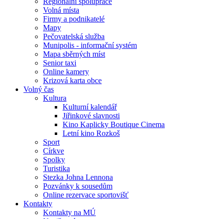
Regionální spolupráce
Volná místa
Firmy a podnikatelé
Mapy
Pečovatelská služba
Munipolis - informační systém
Mapa sběrných míst
Senior taxi
Online kamery
Krizová karta obce
Volný čas
Kultura
Kulturní kalendář
Jiřinkové slavnosti
Kino Kaplicky Boutique Cinema
Letní kino Rozkoš
Sport
Církve
Spolky
Turistika
Stezka Johna Lennona
Pozvánky k sousedům
Online rezervace sportovišť
Kontakty
Kontakty na MÚ