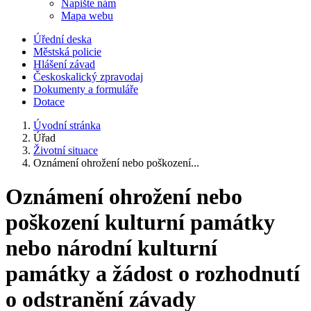
Napište nám
Mapa webu
Úřední deska
Městská policie
Hlášení závad
Českoskalický zpravodaj
Dokumenty a formuláře
Dotace
Úvodní stránka
Úřad
Životní situace
Oznámení ohrožení nebo poškození...
Oznámení ohrožení nebo
poškození kulturní památky
nebo národní kulturní
památky a žádost o rozhodnutí
o odstranění závady