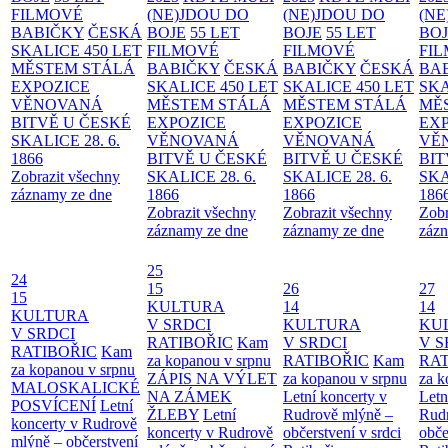
FILMOVÉ
(NE)JDOU DO
(NE)JDOU DO
(NE
BABIČKY
ČESKÁ
BOJE
55 LET
BOJE
55 LET
BO
SKALICE 450 LET
FILMOVÉ
FILMOVÉ
FI
MĚSTEM
STÁLÁ
BABIČKY
ČESKÁ
BABIČKY
ČESKÁ
BA
EXPOZICE
SKALICE 450 LET
SKALICE 450 LET
SKA
VĚNOVANÁ
MĚSTEM
STÁLÁ
MĚSTEM
STÁLÁ
MĚ
BITVĚ U ČESKÉ
EXPOZICE
EXPOZICE
EX
SKALICE 28. 6.
VĚNOVANÁ
VĚNOVANÁ
VĚ
1866
BITVĚ U ČESKÉ
BITVĚ U ČESKÉ
BIT
Zobrazit všechny
SKALICE 28. 6.
SKALICE 28. 6.
SKA
záznamy ze dne
1866
1866
186
Zobrazit všechny
Zobrazit všechny
Zobr
záznamy ze dne
záznamy ze dne
zázn
25
24
15
26
27
15
KULTURA
14
14
KULTURA
V SRDCI
KULTURA
KU
V SRDCI
RATIBOŘIC
Kam
V SRDCI
V S
RATIBOŘIC
Kam
za kopanou v srpnu
RATIBOŘIC
Kam
RAT
za kopanou v srpnu
ZÁPIS NA VÝLET
za kopanou v srpnu
za k
MALOSKALICKÉ
NA ZÁMEK
Letní koncerty v
Letn
POSVÍCENÍ
Letní
ŽLEBY
Letní
Rudrově mlýně –
Rud
koncerty v Rudrově
koncerty v Rudrově
občerstvení v srdci
obče
mlýně – občerstvení