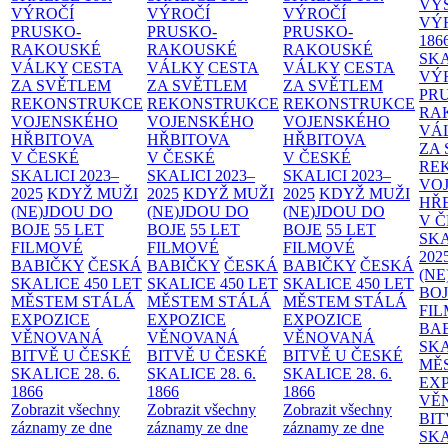
VÝ
VÝROČÍ
VÝROČÍ
VÝROČÍ
VÝ
PRUSKO-
PRUSKO-
PRUSKO-
186
RAKOUSKÉ
RAKOUSKÉ
RAKOUSKÉ
SK
VÁLKY
CESTA
VÁLKY
CESTA
VÁLKY
CESTA
VÝ
ZA SVĚTLEM
ZA SVĚTLEM
ZA SVĚTLEM
PR
REKONSTRUKCE
REKONSTRUKCE
REKONSTRUKCE
RA
VOJENSKÉHO
VOJENSKÉHO
VOJENSKÉHO
VÁ
HŘBITOVA
HŘBITOVA
HŘBITOVA
ZA
V ČESKÉ
V ČESKÉ
V ČESKÉ
RE
SKALICI 2023–
SKALICI 2023–
SKALICI 2023–
VO
2025
KDYŽ MUŽI
2025
KDYŽ MUŽI
2025
KDYŽ MUŽI
HŘ
(NE)JDOU DO
(NE)JDOU DO
(NE)JDOU DO
V 
BOJE
55 LET
BOJE
55 LET
BOJE
55 LET
SKA
FILMOVÉ
FILMOVÉ
FILMOVÉ
202
BABIČKY
ČESKÁ
BABIČKY
ČESKÁ
BABIČKY
ČESKÁ
(NE
SKALICE 450 LET
SKALICE 450 LET
SKALICE 450 LET
BO
MĚSTEM
STÁLÁ
MĚSTEM
STÁLÁ
MĚSTEM
STÁLÁ
FI
EXPOZICE
EXPOZICE
EXPOZICE
BA
VĚNOVANÁ
VĚNOVANÁ
VĚNOVANÁ
SKA
BITVĚ U ČESKÉ
BITVĚ U ČESKÉ
BITVĚ U ČESKÉ
MĚ
SKALICE 28. 6.
SKALICE 28. 6.
SKALICE 28. 6.
EX
1866
1866
1866
VĚ
Zobrazit všechny
Zobrazit všechny
Zobrazit všechny
BIT
záznamy ze dne
záznamy ze dne
záznamy ze dne
SKA