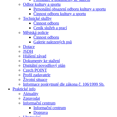
Odbor kultury a sportu
Personální obsazení odboru kultury a sportu
Činnost odboru kultury a sportu
Technické služby
Činnost odboru
Ceník služeb a prací
Městská policie
Činnost odboru
Galerie nalezených psů
Dotace
JSDH
Hlášení závad
Dokumenty ke stažení
Digitální povodňový plán
Czech POINT
Profil zadavatele
Životní situace
Informace poskytnuté dle zákona č. 106⁄1999 Sb.
Praktické info
Aktuality
Zpravodaj
Informační centrum
Informační centrum
Doprava