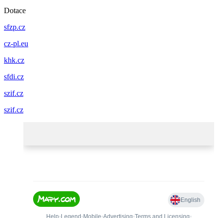
Dotace
sfzp.cz
cz-pl.eu
khk.cz
sfdi.cz
szif.cz
szif.cz