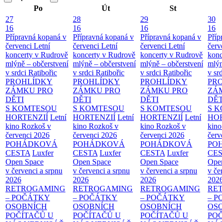
Po
Út
St
27
28
29
30
16
16
16
16
Přípravná kopaná v
Přípravná kopaná v
Přípravná kopaná v
Příp
červenci
Letní
červenci
Letní
červenci
Letní
červ
koncerty v Rudrově
koncerty v Rudrově
koncerty v Rudrově
konc
mlýně – občerstvení
mlýně – občerstvení
mlýně – občerstvení
mlýn
v srdci Ratibořic
v srdci Ratibořic
v srdci Ratibořic
v sr
PROHLÍDKY
PROHLÍDKY
PROHLÍDKY
PR
ZÁMKU PRO
ZÁMKU PRO
ZÁMKU PRO
ZÁ
DĚTI
DĚTI
DĚTI
DĚT
S KOMTESOU
S KOMTESOU
S KOMTESOU
S 
HORTENZIÍ
Letní
HORTENZIÍ
Letní
HORTENZIÍ
Letní
HOR
kino Rozkoš v
kino Rozkoš v
kino Rozkoš v
kino
červenci 2026
červenci 2026
červenci 2026
červ
POHÁDKOVÁ
POHÁDKOVÁ
POHÁDKOVÁ
PO
CESTA
Luxfer
CESTA
Luxfer
CESTA
Luxfer
CE
Open Space
Open Space
Open Space
Ope
v červenci a srpnu
v červenci a srpnu
v červenci a srpnu
v če
2026
2026
2026
202
RETROGAMING
RETROGAMING
RETROGAMING
RE
– POČÁTKY
– POČÁTKY
– POČÁTKY
– 
OSOBNÍCH
OSOBNÍCH
OSOBNÍCH
OS
POČÍTAČŮ U
POČÍTAČŮ U
POČÍTAČŮ U
PO