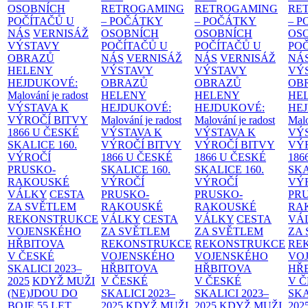
OSOBNÍCH
RETROGAMING
RETROGAMING
RE
POČÍTAČŮ U
– POČÁTKY
– POČÁTKY
– 
NÁS
VERNISÁŽ
OSOBNÍCH
OSOBNÍCH
OS
VÝSTAVY
POČÍTAČŮ U
POČÍTAČŮ U
PO
OBRAZŮ
NÁS
VERNISÁŽ
NÁS
VERNISÁŽ
NÁ
HELENY
VÝSTAVY
VÝSTAVY
VÝ
HEJDUKOVÉ:
OBRAZŮ
OBRAZŮ
OB
Malování je radost
HELENY
HELENY
HE
VÝSTAVA K
HEJDUKOVÉ:
HEJDUKOVÉ:
HE
VÝROČÍ BITVY
Malování je radost
Malování je radost
Malo
1866 U ČESKÉ
VÝSTAVA K
VÝSTAVA K
VÝ
SKALICE
160.
VÝROČÍ BITVY
VÝROČÍ BITVY
VÝ
VÝROČÍ
1866 U ČESKÉ
1866 U ČESKÉ
186
PRUSKO-
SKALICE
160.
SKALICE
160.
SK
RAKOUSKÉ
VÝROČÍ
VÝROČÍ
VÝ
VÁLKY
CESTA
PRUSKO-
PRUSKO-
PR
ZA SVĚTLEM
RAKOUSKÉ
RAKOUSKÉ
RA
REKONSTRUKCE
VÁLKY
CESTA
VÁLKY
CESTA
VÁ
VOJENSKÉHO
ZA SVĚTLEM
ZA SVĚTLEM
ZA
HŘBITOVA
REKONSTRUKCE
REKONSTRUKCE
RE
V ČESKÉ
VOJENSKÉHO
VOJENSKÉHO
VO
SKALICI 2023–
HŘBITOVA
HŘBITOVA
HŘ
2025
KDYŽ MUŽI
V ČESKÉ
V ČESKÉ
V 
(NE)JDOU DO
SKALICI 2023–
SKALICI 2023–
SKA
BOJE
55 LET
2025
KDYŽ MUŽI
2025
KDYŽ MUŽI
202