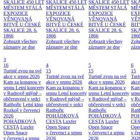
SKALICE 450 LET
SKALICE 450 LET
SKALICE 450 LET
SKA
MĚSTEM
STÁLÁ
MĚSTEM
STÁLÁ
MĚSTEM
STÁLÁ
MĚ
EXPOZICE
EXPOZICE
EXPOZICE
EX
VĚNOVANÁ
VĚNOVANÁ
VĚNOVANÁ
VĚ
BITVĚ U ČESKÉ
BITVĚ U ČESKÉ
BITVĚ U ČESKÉ
BIT
SKALICE 28. 6.
SKALICE 28. 6.
SKALICE 28. 6.
SKA
1866
1866
1866
186
Zobrazit všechny
Zobrazit všechny
Zobrazit všechny
Zobr
záznamy ze dne
záznamy ze dne
záznamy ze dne
zázn
3
16
4
5
6
Turisté zvou na své
15
15
15
akce v srpnu 2026
Turisté zvou na své
Turisté zvou na své
Turi
Kam za kopanou v
akce v srpnu 2026
akce v srpnu 2026
akce
srpnu
Letní koncerty
Kam za kopanou v
Kam za kopanou v
Kam
v Rudrově mlýně –
srpnu
Letní koncerty
srpnu
Letní koncerty
srp
občerstvení v srdci
v Rudrově mlýně –
v Rudrově mlýně –
v Ru
Ratibořic
Letní kino
občerstvení v srdci
občerstvení v srdci
obče
Rozkoš v červenci
Ratibořic
Ratibořic
Rati
2026
POHÁDKOVÁ
POHÁDKOVÁ
PO
POHÁDKOVÁ
CESTA
Luxfer
CESTA
Luxfer
CE
CESTA
Luxfer
Open Space
Open Space
Ope
Open Space
v červenci a srpnu
v červenci a srpnu
v če
v červenci a srpnu
2026
2026
202