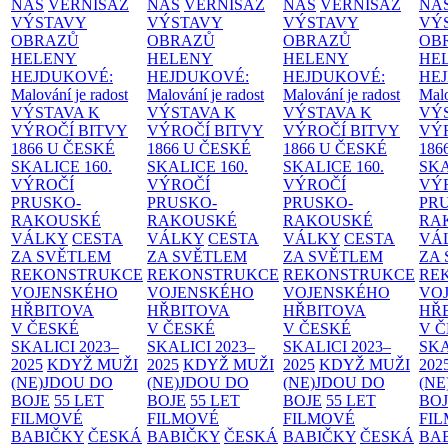
NÁS
VERNISÁŽ
NÁS
VERNISÁŽ
NÁS
VERNISÁŽ
NÁ
VÝSTAVY
VÝSTAVY
VÝSTAVY
VÝ
OBRAZŮ
OBRAZŮ
OBRAZŮ
OB
HELENY
HELENY
HELENY
HE
HEJDUKOVÉ:
HEJDUKOVÉ:
HEJDUKOVÉ:
HE
Malování je radost
Malování je radost
Malování je radost
Malo
VÝSTAVA K
VÝSTAVA K
VÝSTAVA K
VÝ
VÝROČÍ BITVY
VÝROČÍ BITVY
VÝROČÍ BITVY
VÝ
1866 U ČESKÉ
1866 U ČESKÉ
1866 U ČESKÉ
186
SKALICE
160.
SKALICE
160.
SKALICE
160.
SK
VÝROČÍ
VÝROČÍ
VÝROČÍ
VÝ
PRUSKO-
PRUSKO-
PRUSKO-
PR
RAKOUSKÉ
RAKOUSKÉ
RAKOUSKÉ
RA
VÁLKY
CESTA
VÁLKY
CESTA
VÁLKY
CESTA
VÁ
ZA SVĚTLEM
ZA SVĚTLEM
ZA SVĚTLEM
ZA
REKONSTRUKCE
REKONSTRUKCE
REKONSTRUKCE
RE
VOJENSKÉHO
VOJENSKÉHO
VOJENSKÉHO
VO
HŘBITOVA
HŘBITOVA
HŘBITOVA
HŘ
V ČESKÉ
V ČESKÉ
V ČESKÉ
V 
SKALICI 2023–
SKALICI 2023–
SKALICI 2023–
SKA
2025
KDYŽ MUŽI
2025
KDYŽ MUŽI
2025
KDYŽ MUŽI
202
(NE)JDOU DO
(NE)JDOU DO
(NE)JDOU DO
(NE
BOJE
55 LET
BOJE
55 LET
BOJE
55 LET
BO
FILMOVÉ
FILMOVÉ
FILMOVÉ
FI
BABIČKY
ČESKÁ
BABIČKY
ČESKÁ
BABIČKY
ČESKÁ
BA