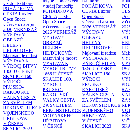
mlýně – občerstvení
Ratibořic
Rati
v srdci Ratibořic
v srdci Ratibořic
POHÁDKOVÁ
PO
POHÁDKOVÁ
POHÁDKOVÁ
CESTA
Luxfer
CE
CESTA
Luxfer
CESTA
Luxfer
Open Space
Ope
Open Space
Open Space
v červenci a srpnu
v če
v červenci a srpnu
v červenci a srpnu
2026
VERNISÁŽ
202
2026
VERNISÁŽ
2026
VERNISÁŽ
VÝSTAVY
VÝ
VÝSTAVY
VÝSTAVY
OBRAZŮ
OB
OBRAZŮ
OBRAZŮ
HELENY
HE
HELENY
HELENY
HEJDUKOVÉ:
HE
HEJDUKOVÉ:
HEJDUKOVÉ:
Malování je radost
Malo
Malování je radost
Malování je radost
VÝSTAVA K
VÝ
VÝSTAVA K
VÝSTAVA K
VÝROČÍ BITVY
VÝ
VÝROČÍ BITVY
VÝROČÍ BITVY
1866 U ČESKÉ
186
1866 U ČESKÉ
1866 U ČESKÉ
SKALICE
160.
SK
SKALICE
160.
SKALICE
160.
VÝROČÍ
VÝ
VÝROČÍ
VÝROČÍ
PRUSKO-
PR
PRUSKO-
PRUSKO-
RAKOUSKÉ
RA
RAKOUSKÉ
RAKOUSKÉ
VÁLKY
CESTA
VÁ
VÁLKY
CESTA
VÁLKY
CESTA
ZA SVĚTLEM
ZA
ZA SVĚTLEM
ZA SVĚTLEM
REKONSTRUKCE
RE
REKONSTRUKCE
REKONSTRUKCE
VOJENSKÉHO
VO
VOJENSKÉHO
VOJENSKÉHO
HŘBITOVA
HŘ
HŘBITOVA
HŘBITOVA
V ČESKÉ
V 
V ČESKÉ
V ČESKÉ
SKALICI 2023–
SKA
SKALICI 2023–