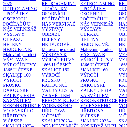
2026
RETROGAMING
RETROGAMING
RE
RETROGAMING
– POČÁTKY
– POČÁTKY
– 
– POČÁTKY
OSOBNÍCH
OSOBNÍCH
OS
OSOBNÍCH
POČÍTAČŮ U
POČÍTAČŮ U
PO
POČÍTAČŮ U
NÁS
VERNISÁŽ
NÁS
VERNISÁŽ
NÁ
NÁS
VERNISÁŽ
VÝSTAVY
VÝSTAVY
VÝ
VÝSTAVY
OBRAZŮ
OBRAZŮ
OB
OBRAZŮ
HELENY
HELENY
HE
HELENY
HEJDUKOVÉ:
HEJDUKOVÉ:
HE
HEJDUKOVÉ:
Malování je radost
Malování je radost
Malo
Malování je radost
VÝSTAVA K
VÝSTAVA K
VÝ
VÝSTAVA K
VÝROČÍ BITVY
VÝROČÍ BITVY
VÝ
VÝROČÍ BITVY
1866 U ČESKÉ
1866 U ČESKÉ
186
1866 U ČESKÉ
SKALICE
160.
SKALICE
160.
SK
SKALICE
160.
VÝROČÍ
VÝROČÍ
VÝ
VÝROČÍ
PRUSKO-
PRUSKO-
PR
PRUSKO-
RAKOUSKÉ
RAKOUSKÉ
RA
RAKOUSKÉ
VÁLKY
CESTA
VÁLKY
CESTA
VÁ
VÁLKY
CESTA
ZA SVĚTLEM
ZA SVĚTLEM
ZA
ZA SVĚTLEM
REKONSTRUKCE
REKONSTRUKCE
RE
REKONSTRUKCE
VOJENSKÉHO
VOJENSKÉHO
VO
VOJENSKÉHO
HŘBITOVA
HŘBITOVA
HŘ
HŘBITOVA
V ČESKÉ
V ČESKÉ
V 
V ČESKÉ
SKALICI 2023–
SKALICI 2023–
SKA
SKALICI 2023–
2025
KDYŽ MUŽI
2025
KDYŽ MUŽI
202