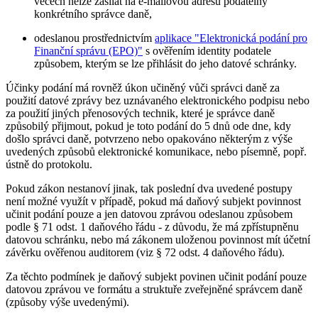
věcech nelze zasílat na e-mailovou adresu podatelny
konkrétního správce daně,
odeslanou prostřednictvím
aplikace "Elektronická podání pro
Finanční správu (EPO)"
s ověřením identity podatele
způsobem, kterým se lze přihlásit do jeho datové schránky.
Účinky podání má rovněž úkon učiněný vůči správci daně za
použití datové zprávy bez uznávaného elektronického podpisu nebo
za použití jiných přenosových technik, které je správce daně
způsobilý přijmout, pokud je toto podání do 5 dnů ode dne, kdy
došlo správci daně, potvrzeno nebo opakováno některým z výše
uvedených způsobů elektronické komunikace, nebo písemně, popř.
ústně do protokolu.
Pokud zákon nestanoví jinak, tak poslední dva uvedené postupy
není možné využít v případě, pokud má daňový subjekt povinnost
učinit podání pouze a jen datovou zprávou odeslanou způsobem
podle § 71 odst. 1 daňového řádu - z důvodu, že má zpřístupněnu
datovou schránku, nebo má zákonem uloženou povinnost mít účetní
závěrku ověřenou auditorem (viz § 72 odst. 4 daňového řádu).
Za těchto podmínek je daňový subjekt povinen učinit podání pouze
datovou zprávou ve formátu a struktuře zveřejněné správcem daně
(způsoby výše uvedenými).