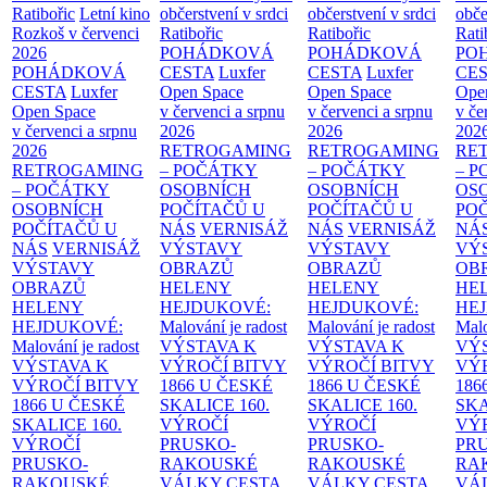
Ratibořic
Letní kino
občerstvení v srdci
občerstvení v srdci
obče
Rozkoš v červenci
Ratibořic
Ratibořic
Rati
2026
POHÁDKOVÁ
POHÁDKOVÁ
PO
POHÁDKOVÁ
CESTA
Luxfer
CESTA
Luxfer
CE
CESTA
Luxfer
Open Space
Open Space
Ope
Open Space
v červenci a srpnu
v červenci a srpnu
v če
v červenci a srpnu
2026
2026
202
2026
RETROGAMING
RETROGAMING
RE
RETROGAMING
– POČÁTKY
– POČÁTKY
– 
– POČÁTKY
OSOBNÍCH
OSOBNÍCH
OS
OSOBNÍCH
POČÍTAČŮ U
POČÍTAČŮ U
PO
POČÍTAČŮ U
NÁS
VERNISÁŽ
NÁS
VERNISÁŽ
NÁ
NÁS
VERNISÁŽ
VÝSTAVY
VÝSTAVY
VÝ
VÝSTAVY
OBRAZŮ
OBRAZŮ
OB
OBRAZŮ
HELENY
HELENY
HE
HELENY
HEJDUKOVÉ:
HEJDUKOVÉ:
HE
HEJDUKOVÉ:
Malování je radost
Malování je radost
Malo
Malování je radost
VÝSTAVA K
VÝSTAVA K
VÝ
VÝSTAVA K
VÝROČÍ BITVY
VÝROČÍ BITVY
VÝ
VÝROČÍ BITVY
1866 U ČESKÉ
1866 U ČESKÉ
186
1866 U ČESKÉ
SKALICE
160.
SKALICE
160.
SK
SKALICE
160.
VÝROČÍ
VÝROČÍ
VÝ
VÝROČÍ
PRUSKO-
PRUSKO-
PR
PRUSKO-
RAKOUSKÉ
RAKOUSKÉ
RA
RAKOUSKÉ
VÁLKY
CESTA
VÁLKY
CESTA
VÁ