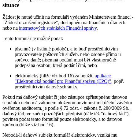
situace
Žádost je nutné učinit na formuláři vydaném Ministerstvem financí -
"Žádost o zrušení registrace", dostupném na finančních úřadech
nebo na
internetových stránkách Finanční správy
.
Tento formulář je možné podat:
písemně (v listinné podobě)
, a to buď prostřednictvím
provozovatele poštovních služeb, nebo osobně přímo u
správce daně; písemná podání musí být vlastnoručně
podepsána osobou, která podání činí, nebo
elektronicky
(blíže viz bod 16) za použití
aplikace
"Elektronická podání pro Finanční správu (EPO)"
, popř.
prostřednictvím datové schránky.
Pokud má daňový subjekt či jeho zástupce zpřístupněnu datovou
schránku nebo má zákonem uloženou povinnost mít účetní závěrku
ověřenou auditorem, je podle § 72 odst. 4 zákona č. 280/2009 Sb.,
daňový řád, ve znění pozdějších předpisů (dále též "daňový řád"),
povinen podat tento formulář pouze elektronicky, a to datovou
zprávou (blíže viz bod 16).
Nepodá-li daňový subjekt formulář elektronicky, vzniká mu