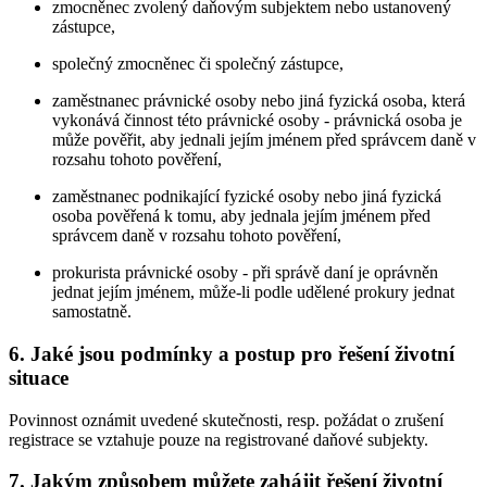
zmocněnec zvolený daňovým subjektem nebo ustanovený
zástupce,
společný zmocněnec či společný zástupce,
zaměstnanec právnické osoby nebo jiná fyzická osoba, která
vykonává činnost této právnické osoby - právnická osoba je
může pověřit, aby jednali jejím jménem před správcem daně v
rozsahu tohoto pověření,
zaměstnanec podnikající fyzické osoby nebo jiná fyzická
osoba pověřená k tomu, aby jednala jejím jménem před
správcem daně v rozsahu tohoto pověření,
prokurista právnické osoby - při správě daní je oprávněn
jednat jejím jménem, může-li podle udělené prokury jednat
samostatně.
6. Jaké jsou podmínky a postup pro řešení životní
situace
Povinnost oznámit uvedené skutečnosti, resp. požádat o zrušení
registrace se vztahuje pouze na registrované daňové subjekty.
7. Jakým způsobem můžete zahájit řešení životní