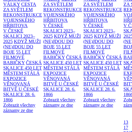
VÁLKY
CESTA
ZA SVĚTLEM
ZA SVĚTLEM
ZA
ZA SVĚTLEM
REKONSTRUKCE
REKONSTRUKCE
RE
REKONSTRUKCE
VOJENSKÉHO
VOJENSKÉHO
VO
VOJENSKÉHO
HŘBITOVA
HŘBITOVA
HŘ
HŘBITOVA
V ČESKÉ
V ČESKÉ
V 
V ČESKÉ
SKALICI 2023–
SKALICI 2023–
SKA
SKALICI 2023–
2025
KDYŽ MUŽI
2025
KDYŽ MUŽI
202
2025
KDYŽ MUŽI
(NE)JDOU DO
(NE)JDOU DO
(NE
(NE)JDOU DO
BOJE
55 LET
BOJE
55 LET
BO
BOJE
55 LET
FILMOVÉ
FILMOVÉ
FI
FILMOVÉ
BABIČKY
ČESKÁ
BABIČKY
ČESKÁ
BA
BABIČKY
ČESKÁ
SKALICE 450 LET
SKALICE 450 LET
SKA
SKALICE 450 LET
MĚSTEM
STÁLÁ
MĚSTEM
STÁLÁ
MĚ
MĚSTEM
STÁLÁ
EXPOZICE
EXPOZICE
EX
EXPOZICE
VĚNOVANÁ
VĚNOVANÁ
VĚ
VĚNOVANÁ
BITVĚ U ČESKÉ
BITVĚ U ČESKÉ
BIT
BITVĚ U ČESKÉ
SKALICE 28. 6.
SKALICE 28. 6.
SKA
SKALICE 28. 6.
1866
1866
186
1866
Zobrazit všechny
Zobrazit všechny
Zobr
Zobrazit všechny
záznamy ze dne
záznamy ze dne
zázn
záznamy ze dne
13
17