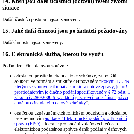
14. Kteří jsou další účastníci (dotčení) řešení životní
situace
Další účastníci postupu nejsou stanoveni.
15. Jaké další činnosti jsou po žadateli požadovány
Další činnosti nejsou stanoveny.
16. Elektronická služba, kterou lze využít
Podání lze učinit datovou zprávou:
odeslanou prostřednictvím datové schránky, za použití
souboru ve formátu a struktuře definované v "
Pokynu D-349,
kterým se stanovuje formát a struktura datové zprávy, jejímž
prostřednictvím je činěno podání specifikované v § 72 odst. 1
zákona č. 280/2009 Sb., a která je zároveň odesílána správci
daně prostřednictvím datové schránky
",
opatřenou uznávaným elektronickým podpisem a odeslanou
prostřednictvím
aplikace "Elektronická podání pro Finanční
správu (EPO)"
, která je pro podání v daňových věcech
elektronickou podatelnou správce daně; podání v daňových