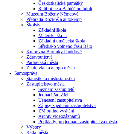
Českoskalické památky
Ratibořice a Babiččino údolí
Muzeum Boženy Němcové
Přehrada Rozkoš a autokemp
Školství
Základní škola
Mateřská škola
Základní umělecká škola
Středisko volného času Bájo
Knihovna Barunky Panklové
Zdravotnictví
Partnerská města
Znak, vlajka a logo města
Samospráva
Starostka a místostarostka
Zastupitelstvo města
Seznam zastupitelů
Jednací řád ZM
Usnesení zastupitelstva
Zápisy z jednání zastupitelstva
ZM online vysílání
Archiv videozáznamů
Podklady pro jednání zastupitelstva města
Výbory
Rada města