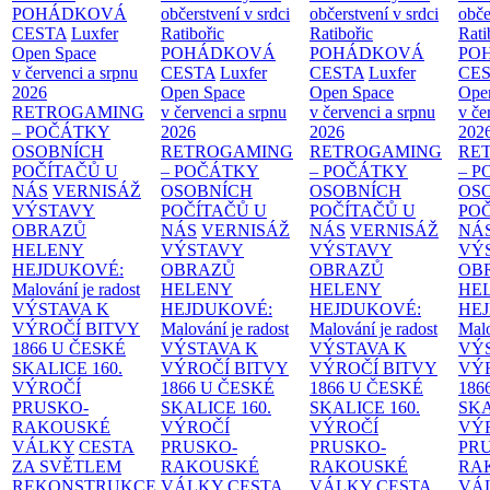
POHÁDKOVÁ
občerstvení v srdci
občerstvení v srdci
obče
CESTA
Luxfer
Ratibořic
Ratibořic
Rati
Open Space
POHÁDKOVÁ
POHÁDKOVÁ
PO
v červenci a srpnu
CESTA
Luxfer
CESTA
Luxfer
CE
2026
Open Space
Open Space
Ope
RETROGAMING
v červenci a srpnu
v červenci a srpnu
v če
– POČÁTKY
2026
2026
202
OSOBNÍCH
RETROGAMING
RETROGAMING
RE
POČÍTAČŮ U
– POČÁTKY
– POČÁTKY
– 
NÁS
VERNISÁŽ
OSOBNÍCH
OSOBNÍCH
OS
VÝSTAVY
POČÍTAČŮ U
POČÍTAČŮ U
PO
OBRAZŮ
NÁS
VERNISÁŽ
NÁS
VERNISÁŽ
NÁ
HELENY
VÝSTAVY
VÝSTAVY
VÝ
HEJDUKOVÉ:
OBRAZŮ
OBRAZŮ
OB
Malování je radost
HELENY
HELENY
HE
VÝSTAVA K
HEJDUKOVÉ:
HEJDUKOVÉ:
HE
VÝROČÍ BITVY
Malování je radost
Malování je radost
Malo
1866 U ČESKÉ
VÝSTAVA K
VÝSTAVA K
VÝ
SKALICE
160.
VÝROČÍ BITVY
VÝROČÍ BITVY
VÝ
VÝROČÍ
1866 U ČESKÉ
1866 U ČESKÉ
186
PRUSKO-
SKALICE
160.
SKALICE
160.
SK
RAKOUSKÉ
VÝROČÍ
VÝROČÍ
VÝ
VÁLKY
CESTA
PRUSKO-
PRUSKO-
PR
ZA SVĚTLEM
RAKOUSKÉ
RAKOUSKÉ
RA
REKONSTRUKCE
VÁLKY
CESTA
VÁLKY
CESTA
VÁ