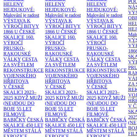
PO
HELENY
HELENY
HELENY
NÁ
HEJDUKOVÉ:
HEJDUKOVÉ:
HEJDUKOVÉ:
VÝ
Malování je radost
Malování je radost
Malování je radost
OB
VÝSTAVA K
VÝSTAVA K
VÝSTAVA K
HE
VÝROČÍ BITVY
VÝROČÍ BITVY
VÝROČÍ BITVY
HE
1866 U ČESKÉ
1866 U ČESKÉ
1866 U ČESKÉ
Malo
SKALICE
160.
SKALICE
160.
SKALICE
160.
VÝ
VÝROČÍ
VÝROČÍ
VÝROČÍ
VÝ
PRUSKO-
PRUSKO-
PRUSKO-
186
RAKOUSKÉ
RAKOUSKÉ
RAKOUSKÉ
SK
VÁLKY
CESTA
VÁLKY
CESTA
VÁLKY
CESTA
VÝ
ZA SVĚTLEM
ZA SVĚTLEM
ZA SVĚTLEM
PR
REKONSTRUKCE
REKONSTRUKCE
REKONSTRUKCE
RA
VOJENSKÉHO
VOJENSKÉHO
VOJENSKÉHO
VÁ
HŘBITOVA
HŘBITOVA
HŘBITOVA
ZA
V ČESKÉ
V ČESKÉ
V ČESKÉ
RE
SKALICI 2023–
SKALICI 2023–
SKALICI 2023–
VO
2025
KDYŽ MUŽI
2025
KDYŽ MUŽI
2025
KDYŽ MUŽI
HŘ
(NE)JDOU DO
(NE)JDOU DO
(NE)JDOU DO
V 
BOJE
55 LET
BOJE
55 LET
BOJE
55 LET
SKA
FILMOVÉ
FILMOVÉ
FILMOVÉ
202
BABIČKY
ČESKÁ
BABIČKY
ČESKÁ
BABIČKY
ČESKÁ
(NE
SKALICE 450 LET
SKALICE 450 LET
SKALICE 450 LET
BO
MĚSTEM
STÁLÁ
MĚSTEM
STÁLÁ
MĚSTEM
STÁLÁ
FI
EXPOZICE
EXPOZICE
EXPOZICE