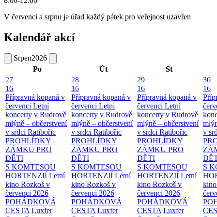
8:00-12:00
V červenci a srpnu je úřad každý pátek pro veřejnost uzavřen
Kalendář akcí
Srpen
2026
Po
Út
St
27
28
29
30
16
16
16
16
Přípravná kopaná v
Přípravná kopaná v
Přípravná kopaná v
Příp
červenci
Letní
červenci
Letní
červenci
Letní
červ
koncerty v Rudrově
koncerty v Rudrově
koncerty v Rudrově
konc
mlýně – občerstvení
mlýně – občerstvení
mlýně – občerstvení
mlýn
v srdci Ratibořic
v srdci Ratibořic
v srdci Ratibořic
v sr
PROHLÍDKY
PROHLÍDKY
PROHLÍDKY
PR
ZÁMKU PRO
ZÁMKU PRO
ZÁMKU PRO
ZÁ
DĚTI
DĚTI
DĚTI
DĚT
S KOMTESOU
S KOMTESOU
S KOMTESOU
S 
HORTENZIÍ
Letní
HORTENZIÍ
Letní
HORTENZIÍ
Letní
HOR
kino Rozkoš v
kino Rozkoš v
kino Rozkoš v
kino
červenci 2026
červenci 2026
červenci 2026
červ
POHÁDKOVÁ
POHÁDKOVÁ
POHÁDKOVÁ
PO
CESTA
Luxfer
CESTA
Luxfer
CESTA
Luxfer
CE