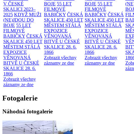
V ČESKÉ
BOJE
55 LET
BOJE
55 LET
(NE
SKALICI 2023–
FILMOVÉ
FILMOVÉ
BO
2025
KDYŽ MUŽI
BABIČKY
ČESKÁ
BABIČKY
ČESKÁ
FI
(NE)JDOU DO
SKALICE 450 LET
SKALICE 450 LET
BA
BOJE
55 LET
MĚSTEM
STÁLÁ
MĚSTEM
STÁLÁ
SKA
FILMOVÉ
EXPOZICE
EXPOZICE
MĚ
BABIČKY
ČESKÁ
VĚNOVANÁ
VĚNOVANÁ
EX
SKALICE 450 LET
BITVĚ U ČESKÉ
BITVĚ U ČESKÉ
VĚ
MĚSTEM
STÁLÁ
SKALICE 28. 6.
SKALICE 28. 6.
BIT
EXPOZICE
1866
1866
SKA
VĚNOVANÁ
Zobrazit všechny
Zobrazit všechny
186
BITVĚ U ČESKÉ
záznamy ze dne
záznamy ze dne
Zobr
SKALICE 28. 6.
zázn
1866
Zobrazit všechny
záznamy ze dne
Fotogalerie
Náhodná fotogalerie