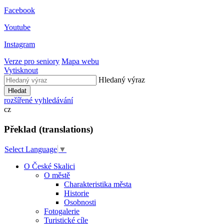
Facebook
Youtube
Instagram
Verze pro seniory
Mapa webu
Vytisknout
Hledaný výraz
Hledat
rozšířené vyhledávání
cz
Překlad (translations)
Select Language
▼
O České Skalici
O městě
Charakteristika města
Historie
Osobnosti
Fotogalerie
Turistické cíle