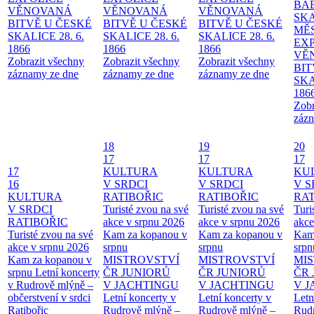
BA
VĚNOVANÁ
VĚNOVANÁ
VĚNOVANÁ
SKA
BITVĚ U ČESKÉ
BITVĚ U ČESKÉ
BITVĚ U ČESKÉ
MĚ
SKALICE 28. 6.
SKALICE 28. 6.
SKALICE 28. 6.
EX
1866
1866
1866
VĚ
Zobrazit všechny
Zobrazit všechny
Zobrazit všechny
BIT
záznamy ze dne
záznamy ze dne
záznamy ze dne
SKA
186
Zobr
zázn
18
19
20
17
17
17
17
KULTURA
KULTURA
KU
16
V SRDCI
V SRDCI
V S
KULTURA
RATIBOŘIC
RATIBOŘIC
RAT
V SRDCI
Turisté zvou na své
Turisté zvou na své
Turi
RATIBOŘIC
akce v srpnu 2026
akce v srpnu 2026
akce
Turisté zvou na své
Kam za kopanou v
Kam za kopanou v
Kam
akce v srpnu 2026
srpnu
srpnu
srpn
Kam za kopanou v
MISTROVSTVÍ
MISTROVSTVÍ
MI
srpnu
Letní koncerty
ČR JUNIORŮ
ČR JUNIORŮ
ČR 
v Rudrově mlýně –
V JACHTINGU
V JACHTINGU
V 
občerstvení v srdci
Letní koncerty v
Letní koncerty v
Letn
Ratibořic
Rudrově mlýně –
Rudrově mlýně –
Rud