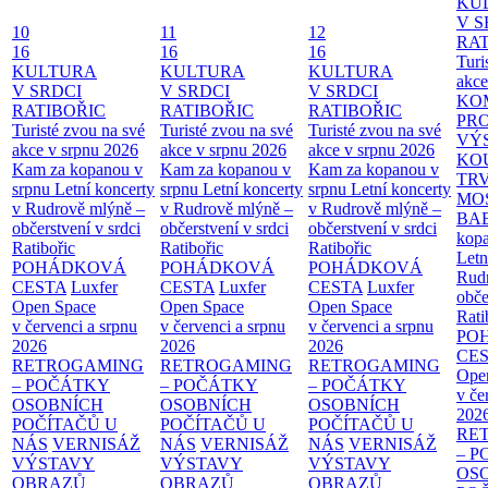
KU
V S
10
11
12
RAT
16
16
16
Turi
KULTURA
KULTURA
KULTURA
akce
V SRDCI
V SRDCI
V SRDCI
KO
RATIBOŘIC
RATIBOŘIC
RATIBOŘIC
PR
Turisté zvou na své
Turisté zvou na své
Turisté zvou na své
VÝ
akce v srpnu 2026
akce v srpnu 2026
akce v srpnu 2026
KO
Kam za kopanou v
Kam za kopanou v
Kam za kopanou v
TR
srpnu
Letní koncerty
srpnu
Letní koncerty
srpnu
Letní koncerty
MO
v Rudrově mlýně –
v Rudrově mlýně –
v Rudrově mlýně –
BA
občerstvení v srdci
občerstvení v srdci
občerstvení v srdci
kopa
Ratibořic
Ratibořic
Ratibořic
Letn
POHÁDKOVÁ
POHÁDKOVÁ
POHÁDKOVÁ
Rud
CESTA
Luxfer
CESTA
Luxfer
CESTA
Luxfer
obče
Open Space
Open Space
Open Space
Rati
v červenci a srpnu
v červenci a srpnu
v červenci a srpnu
PO
2026
2026
2026
CE
RETROGAMING
RETROGAMING
RETROGAMING
Ope
– POČÁTKY
– POČÁTKY
– POČÁTKY
v če
OSOBNÍCH
OSOBNÍCH
OSOBNÍCH
202
POČÍTAČŮ U
POČÍTAČŮ U
POČÍTAČŮ U
RE
NÁS
VERNISÁŽ
NÁS
VERNISÁŽ
NÁS
VERNISÁŽ
– 
VÝSTAVY
VÝSTAVY
VÝSTAVY
OS
OBRAZŮ
OBRAZŮ
OBRAZŮ