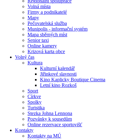
Regionální spolupráce
Volná místa
Firmy a podnikatelé
Mapy
Pečovatelská služba
Munipolis - informační systém
Mapa sběrných míst
Senior taxi
Online kamery
Krizová karta obce
Volný čas
Kultura
Kulturní kalendář
Jiřinkové slavnosti
Kino Kaplicky Boutique Cinema
Letní kino Rozkoš
Sport
Církve
Spolky
Turistika
Stezka Johna Lennona
Pozvánky k sousedům
Online rezervace sportovišť
Kontakty
Kontakty na MÚ