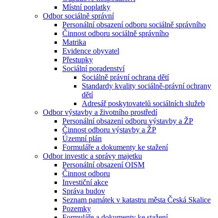
Místní poplatky
Odbor sociálně správní
Personální obsazení odboru sociálně správního
Činnost odboru sociálně správního
Matrika
Evidence obyvatel
Přestupky
Sociální poradenství
Sociálně právní ochrana dětí
Standardy kvality sociálně-právní ochrany
dětí
Adresář poskytovatelů sociálních služeb
Odbor výstavby a životního prostředí
Personální obsazení odboru výstavby a ŽP
Činnost odboru výstavby a ŽP
Územní plán
Formuláře a dokumenty ke stažení
Odbor investic a správy majetku
Personální obsazení OISM
Činnost odboru
Investiční akce
Správa budov
Seznam památek v katastru města Česká Skalice
Pozemky
Formuláře a dokumenty ke stažení