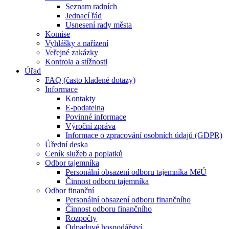
Seznam radních
Jednací řád
Usnesení rady města
Komise
Vyhlášky a nařízení
Veřejné zakázky
Kontrola a stížnosti
Úřad
FAQ (často kladené dotazy)
Informace
Kontakty
E-podatelna
Povinné informace
Výroční zpráva
Informace o zpracování osobních údajů (GDPR)
Úřední deska
Ceník služeb a poplatků
Odbor tajemníka
Personální obsazení odboru tajemníka MěÚ
Činnost odboru tajemníka
Odbor finanční
Personální obsazení odboru finančního
Činnost odboru finančního
Rozpočty
Odpadové hospodářství