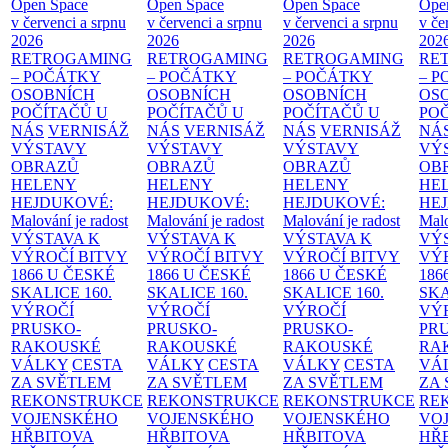
Open Space
Open Space
Open Space
Ope
v červenci a srpnu
v červenci a srpnu
v červenci a srpnu
v če
2026
2026
2026
202
RETROGAMING
RETROGAMING
RETROGAMING
RE
– POČÁTKY
– POČÁTKY
– POČÁTKY
– 
OSOBNÍCH
OSOBNÍCH
OSOBNÍCH
OS
POČÍTAČŮ U
POČÍTAČŮ U
POČÍTAČŮ U
PO
NÁS
VERNISÁŽ
NÁS
VERNISÁŽ
NÁS
VERNISÁŽ
NÁ
VÝSTAVY
VÝSTAVY
VÝSTAVY
VÝ
OBRAZŮ
OBRAZŮ
OBRAZŮ
OB
HELENY
HELENY
HELENY
HE
HEJDUKOVÉ:
HEJDUKOVÉ:
HEJDUKOVÉ:
HE
Malování je radost
Malování je radost
Malování je radost
Malo
VÝSTAVA K
VÝSTAVA K
VÝSTAVA K
VÝ
VÝROČÍ BITVY
VÝROČÍ BITVY
VÝROČÍ BITVY
VÝ
1866 U ČESKÉ
1866 U ČESKÉ
1866 U ČESKÉ
186
SKALICE
160.
SKALICE
160.
SKALICE
160.
SK
VÝROČÍ
VÝROČÍ
VÝROČÍ
VÝ
PRUSKO-
PRUSKO-
PRUSKO-
PR
RAKOUSKÉ
RAKOUSKÉ
RAKOUSKÉ
RA
VÁLKY
CESTA
VÁLKY
CESTA
VÁLKY
CESTA
VÁ
ZA SVĚTLEM
ZA SVĚTLEM
ZA SVĚTLEM
ZA
REKONSTRUKCE
REKONSTRUKCE
REKONSTRUKCE
RE
VOJENSKÉHO
VOJENSKÉHO
VOJENSKÉHO
VO
HŘBITOVA
HŘBITOVA
HŘBITOVA
HŘ