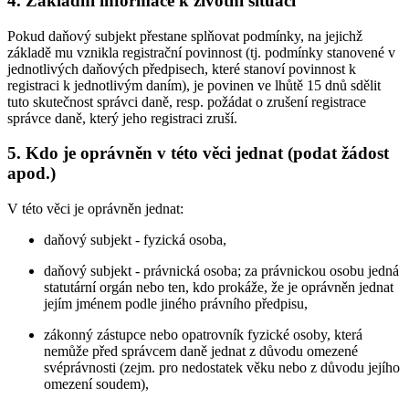
4. Základní informace k životní situaci
Pokud daňový subjekt přestane splňovat podmínky, na jejichž
základě mu vznikla registrační povinnost (tj. podmínky stanovené v
jednotlivých daňových předpisech, které stanoví povinnost k
registraci k jednotlivým daním), je povinen ve lhůtě 15 dnů sdělit
tuto skutečnost správci daně, resp. požádat o zrušení registrace
správce daně, který jeho registraci zruší.
5. Kdo je oprávněn v této věci jednat (podat žádost
apod.)
V této věci je oprávněn jednat:
daňový subjekt - fyzická osoba,
daňový subjekt - právnická osoba; za právnickou osobu jedná
statutární orgán nebo ten, kdo prokáže, že je oprávněn jednat
jejím jménem podle jiného právního předpisu,
zákonný zástupce nebo opatrovník fyzické osoby, která
nemůže před správcem daně jednat z důvodu omezené
svéprávnosti (zejm. pro nedostatek věku nebo z důvodu jejího
omezení soudem),