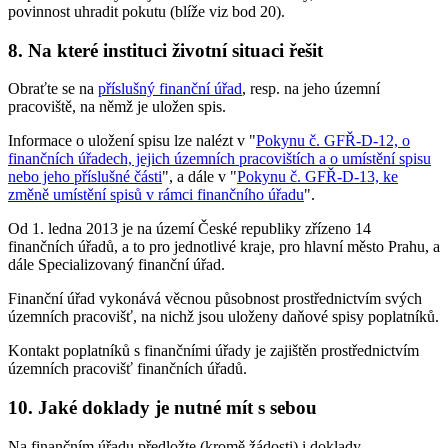
povinnost uhradit pokutu (blíže viz bod 20).
8. Na které instituci životní situaci řešit
Obraťte se na
příslušný finanční úřad
, resp. na jeho územní
pracoviště, na němž je uložen spis.
Informace o uložení spisu lze nalézt v "
Pokynu č. GFŘ-D-12, o
finančních úřadech, jejich územních pracovištích a o umístění spisu
nebo jeho příslušné části
", a dále v "
Pokynu č. GFŘ-D-13, ke
změně umístění spisů v rámci finančního úřadu
".
Od 1. ledna 2013 je na území České republiky zřízeno 14
finančních úřadů, a to pro jednotlivé kraje, pro hlavní město Prahu, a
dále Specializovaný finanční úřad.
Finanční úřad vykonává věcnou působnost prostřednictvím svých
územních pracovišť, na nichž jsou uloženy daňové spisy poplatníků.
Kontakt poplatníků s finančními úřady je zajištěn prostřednictvím
územních pracovišť finančních úřadů.
10. Jaké doklady je nutné mít s sebou
Na finančním úřadu předložte (kromě žádosti) i doklady