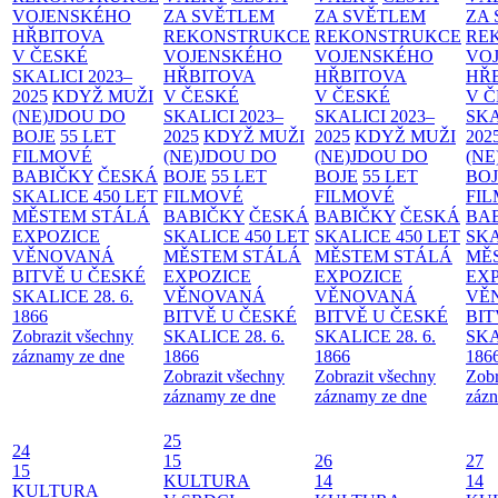
VOJENSKÉHO
ZA SVĚTLEM
ZA SVĚTLEM
ZA
HŘBITOVA
REKONSTRUKCE
REKONSTRUKCE
RE
V ČESKÉ
VOJENSKÉHO
VOJENSKÉHO
VO
SKALICI 2023–
HŘBITOVA
HŘBITOVA
HŘ
2025
KDYŽ MUŽI
V ČESKÉ
V ČESKÉ
V 
(NE)JDOU DO
SKALICI 2023–
SKALICI 2023–
SKA
BOJE
55 LET
2025
KDYŽ MUŽI
2025
KDYŽ MUŽI
202
FILMOVÉ
(NE)JDOU DO
(NE)JDOU DO
(NE
BABIČKY
ČESKÁ
BOJE
55 LET
BOJE
55 LET
BO
SKALICE 450 LET
FILMOVÉ
FILMOVÉ
FI
MĚSTEM
STÁLÁ
BABIČKY
ČESKÁ
BABIČKY
ČESKÁ
BA
EXPOZICE
SKALICE 450 LET
SKALICE 450 LET
SKA
VĚNOVANÁ
MĚSTEM
STÁLÁ
MĚSTEM
STÁLÁ
MĚ
BITVĚ U ČESKÉ
EXPOZICE
EXPOZICE
EX
SKALICE 28. 6.
VĚNOVANÁ
VĚNOVANÁ
VĚ
1866
BITVĚ U ČESKÉ
BITVĚ U ČESKÉ
BIT
Zobrazit všechny
SKALICE 28. 6.
SKALICE 28. 6.
SKA
záznamy ze dne
1866
1866
186
Zobrazit všechny
Zobrazit všechny
Zobr
záznamy ze dne
záznamy ze dne
zázn
25
24
15
26
27
15
KULTURA
14
14
KULTURA