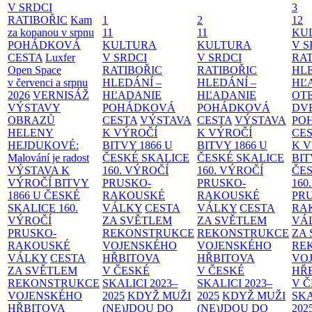
V SRDCI
3
RATIBOŘIC
Kam
1
2
12
za kopanou v srpnu
11
11
KU
POHÁDKOVÁ
KULTURA
KULTURA
V S
CESTA
Luxfer
V SRDCI
V SRDCI
RAT
Open Space
RATIBOŘIC
RATIBOŘIC
HLE
v červenci a srpnu
HLEDÁNÍ –
HLEDÁNÍ –
HĽ
2026
VERNISÁŽ
HĽADANIE
HĽADANIE
OT
VÝSTAVY
POHÁDKOVÁ
POHÁDKOVÁ
DV
OBRAZŮ
CESTA
VÝSTAVA
CESTA
VÝSTAVA
PO
HELENY
K VÝROČÍ
K VÝROČÍ
CE
HEJDUKOVÉ:
BITVY 1866 U
BITVY 1866 U
K 
Malování je radost
ČESKÉ SKALICE
ČESKÉ SKALICE
BIT
VÝSTAVA K
160. VÝROČÍ
160. VÝROČÍ
ČES
VÝROČÍ BITVY
PRUSKO-
PRUSKO-
160
1866 U ČESKÉ
RAKOUSKÉ
RAKOUSKÉ
PR
SKALICE
160.
VÁLKY
CESTA
VÁLKY
CESTA
RA
VÝROČÍ
ZA SVĚTLEM
ZA SVĚTLEM
VÁ
PRUSKO-
REKONSTRUKCE
REKONSTRUKCE
ZA
RAKOUSKÉ
VOJENSKÉHO
VOJENSKÉHO
RE
VÁLKY
CESTA
HŘBITOVA
HŘBITOVA
VO
ZA SVĚTLEM
V ČESKÉ
V ČESKÉ
HŘ
REKONSTRUKCE
SKALICI 2023–
SKALICI 2023–
V 
VOJENSKÉHO
2025
KDYŽ MUŽI
2025
KDYŽ MUŽI
SKA
HŘBITOVA
(NE)JDOU DO
(NE)JDOU DO
202