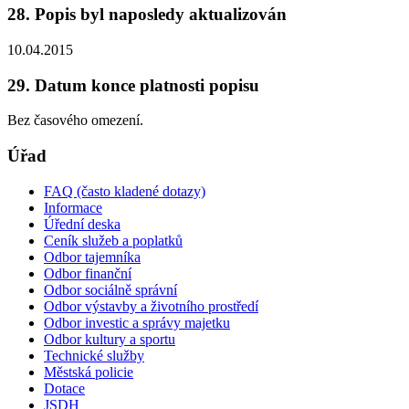
28. Popis byl naposledy aktualizován
10.04.2015
29. Datum konce platnosti popisu
Bez časového omezení.
Úřad
FAQ (často kladené dotazy)
Informace
Úřední deska
Ceník služeb a poplatků
Odbor tajemníka
Odbor finanční
Odbor sociálně správní
Odbor výstavby a životního prostředí
Odbor investic a správy majetku
Odbor kultury a sportu
Technické služby
Městská policie
Dotace
JSDH