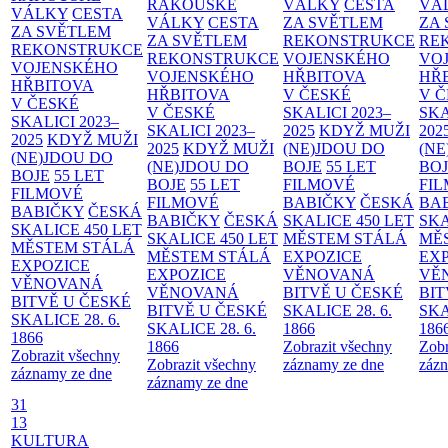
RAKOUSKÉ
VÁLKY
CESTA
VÁ
VÁLKY
CESTA
VÁLKY
CESTA
ZA SVĚTLEM
ZA
ZA SVĚTLEM
ZA SVĚTLEM
REKONSTRUKCE
RE
REKONSTRUKCE
REKONSTRUKCE
VOJENSKÉHO
VO
VOJENSKÉHO
VOJENSKÉHO
HŘBITOVA
HŘ
HŘBITOVA
HŘBITOVA
V ČESKÉ
V 
V ČESKÉ
V ČESKÉ
SKALICI 2023–
SKA
SKALICI 2023–
SKALICI 2023–
2025
KDYŽ MUŽI
202
2025
KDYŽ MUŽI
2025
KDYŽ MUŽI
(NE)JDOU DO
(NE
(NE)JDOU DO
(NE)JDOU DO
BOJE
55 LET
BO
BOJE
55 LET
BOJE
55 LET
FILMOVÉ
FI
FILMOVÉ
FILMOVÉ
BABIČKY
ČESKÁ
BA
BABIČKY
ČESKÁ
BABIČKY
ČESKÁ
SKALICE 450 LET
SKA
SKALICE 450 LET
SKALICE 450 LET
MĚSTEM
STÁLÁ
MĚ
MĚSTEM
STÁLÁ
MĚSTEM
STÁLÁ
EXPOZICE
EX
EXPOZICE
EXPOZICE
VĚNOVANÁ
VĚ
VĚNOVANÁ
VĚNOVANÁ
BITVĚ U ČESKÉ
BIT
BITVĚ U ČESKÉ
BITVĚ U ČESKÉ
SKALICE 28. 6.
SKA
SKALICE 28. 6.
SKALICE 28. 6.
1866
186
1866
1866
Zobrazit všechny
Zobr
Zobrazit všechny
Zobrazit všechny
záznamy ze dne
zázn
záznamy ze dne
záznamy ze dne
31
13
KULTURA