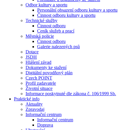
Odbor kultury a sportu
Personální obsazení odboru kultury a sportu
Činnost odboru kultury a sportu
Technické služby
Činnost odboru
Ceník služeb a prací
Městská policie
Činnost odboru
Galerie nalezených psů
Dotace
JSDH
Hlášení závad
Dokumenty ke stažení
Digitální povodňový plán
Czech POINT
Profil zadavatele
Životní situace
Informace poskytnuté dle zákona č. 106⁄1999 Sb.
Praktické info
Aktuality
Zpravodaj
Informační centrum
Informační centrum
Doprava