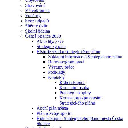
Ubytování
Stravování
Videokronika
Vodárny
Svoz odpadů
Sběrný dvůr
Školní jídelna
Česká Skalice 2030
Aktuality, akce
Strategický plán
Historie vzniku strategického plánu
Základní informace o Strategickém plánu
Harmonogram prací
Výstupy práce
Podklady
Kontakty
Řídicí skupina
Kontaktní osoba
Pracovní skupiny
Komise pro zpracování
Strategického plánu
Akční plán města
Plán rozvoje sportu
Řídící skupina Strategického plánu města Česká
Skalice