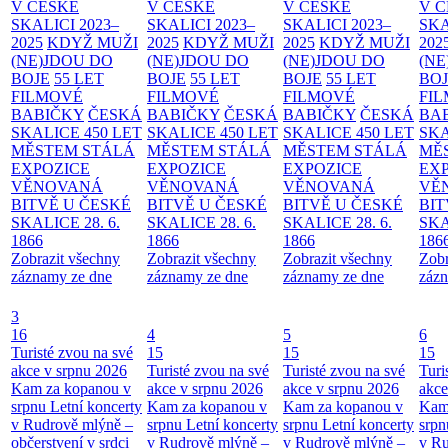
V ČESKÉ
V ČESKÉ
V ČESKÉ
V 
SKALICI 2023–
SKALICI 2023–
SKALICI 2023–
SKA
2025
KDYŽ MUŽI
2025
KDYŽ MUŽI
2025
KDYŽ MUŽI
202
(NE)JDOU DO
(NE)JDOU DO
(NE)JDOU DO
(NE
BOJE
55 LET
BOJE
55 LET
BOJE
55 LET
BO
FILMOVÉ
FILMOVÉ
FILMOVÉ
FI
BABIČKY
ČESKÁ
BABIČKY
ČESKÁ
BABIČKY
ČESKÁ
BA
SKALICE 450 LET
SKALICE 450 LET
SKALICE 450 LET
SKA
MĚSTEM
STÁLÁ
MĚSTEM
STÁLÁ
MĚSTEM
STÁLÁ
MĚ
EXPOZICE
EXPOZICE
EXPOZICE
EX
VĚNOVANÁ
VĚNOVANÁ
VĚNOVANÁ
VĚ
BITVĚ U ČESKÉ
BITVĚ U ČESKÉ
BITVĚ U ČESKÉ
BIT
SKALICE 28. 6.
SKALICE 28. 6.
SKALICE 28. 6.
SKA
1866
1866
1866
186
Zobrazit všechny
Zobrazit všechny
Zobrazit všechny
Zobr
záznamy ze dne
záznamy ze dne
záznamy ze dne
zázn
3
16
4
5
6
Turisté zvou na své
15
15
15
akce v srpnu 2026
Turisté zvou na své
Turisté zvou na své
Turi
Kam za kopanou v
akce v srpnu 2026
akce v srpnu 2026
akce
srpnu
Letní koncerty
Kam za kopanou v
Kam za kopanou v
Kam
v Rudrově mlýně –
srpnu
Letní koncerty
srpnu
Letní koncerty
srp
občerstvení v srdci
v Rudrově mlýně –
v Rudrově mlýně –
v Ru