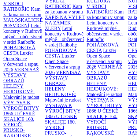
V SRDCI
KULTURA
KU
V SRDCI
RATIBOŘIC
Kam
V SRDCI
V S
RATIBOŘIC
Kam
za kopanou v srpnu
RATIBOŘIC
Kam
RAT
za kopanou v srpnu
ZÁPIS NA VÝLET
za kopanou v srpnu
za k
MALOSKALICKÉ
NA ZÁMEK
Letní koncerty v
Letn
POSVÍCENÍ
Letní
ŽLEBY
Letní
Rudrově mlýně –
Rud
koncerty v Rudrově
koncerty v Rudrově
občerstvení v srdci
obče
mlýně – občerstvení
mlýně – občerstvení
Ratibořic
Rati
v srdci Ratibořic
v srdci Ratibořic
POHÁDKOVÁ
PO
POHÁDKOVÁ
POHÁDKOVÁ
CESTA
Luxfer
CE
CESTA
Luxfer
CESTA
Luxfer
Open Space
Ope
Open Space
Open Space
v červenci a srpnu
v če
v červenci a srpnu
v červenci a srpnu
2026
VERNISÁŽ
202
2026
VERNISÁŽ
2026
VERNISÁŽ
VÝSTAVY
VÝ
VÝSTAVY
VÝSTAVY
OBRAZŮ
OB
OBRAZŮ
OBRAZŮ
HELENY
HE
HELENY
HELENY
HEJDUKOVÉ:
HE
HEJDUKOVÉ:
HEJDUKOVÉ:
Malování je radost
Malo
Malování je radost
Malování je radost
VÝSTAVA K
VÝ
VÝSTAVA K
VÝSTAVA K
VÝROČÍ BITVY
VÝ
VÝROČÍ BITVY
VÝROČÍ BITVY
1866 U ČESKÉ
186
1866 U ČESKÉ
1866 U ČESKÉ
SKALICE
160.
SK
SKALICE
160.
SKALICE
160.
VÝROČÍ
VÝ
VÝROČÍ
VÝROČÍ
PRUSKO-
PR
PRUSKO-
PRUSKO-
RAKOUSKÉ
RA
RAKOUSKÉ