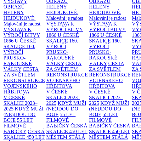
VÝSTAVY
OBRAZŮ
OBRAZŮ
OB
OBRAZŮ
HELENY
HELENY
HE
HELENY
HEJDUKOVÉ:
HEJDUKOVÉ:
HE
HEJDUKOVÉ:
Malování je radost
Malování je radost
Malo
Malování je radost
VÝSTAVA K
VÝSTAVA K
VÝ
VÝSTAVA K
VÝROČÍ BITVY
VÝROČÍ BITVY
VÝ
VÝROČÍ BITVY
1866 U ČESKÉ
1866 U ČESKÉ
186
1866 U ČESKÉ
SKALICE
160.
SKALICE
160.
SK
SKALICE
160.
VÝROČÍ
VÝROČÍ
VÝ
VÝROČÍ
PRUSKO-
PRUSKO-
PR
PRUSKO-
RAKOUSKÉ
RAKOUSKÉ
RA
RAKOUSKÉ
VÁLKY
CESTA
VÁLKY
CESTA
VÁ
VÁLKY
CESTA
ZA SVĚTLEM
ZA SVĚTLEM
ZA
ZA SVĚTLEM
REKONSTRUKCE
REKONSTRUKCE
RE
REKONSTRUKCE
VOJENSKÉHO
VOJENSKÉHO
VO
VOJENSKÉHO
HŘBITOVA
HŘBITOVA
HŘ
HŘBITOVA
V ČESKÉ
V ČESKÉ
V 
V ČESKÉ
SKALICI 2023–
SKALICI 2023–
SKA
SKALICI 2023–
2025
KDYŽ MUŽI
2025
KDYŽ MUŽI
202
2025
KDYŽ MUŽI
(NE)JDOU DO
(NE)JDOU DO
(NE
(NE)JDOU DO
BOJE
55 LET
BOJE
55 LET
BO
BOJE
55 LET
FILMOVÉ
FILMOVÉ
FI
FILMOVÉ
BABIČKY
ČESKÁ
BABIČKY
ČESKÁ
BA
BABIČKY
ČESKÁ
SKALICE 450 LET
SKALICE 450 LET
SKA
SKALICE 450 LET
MĚSTEM
STÁLÁ
MĚSTEM
STÁLÁ
MĚ