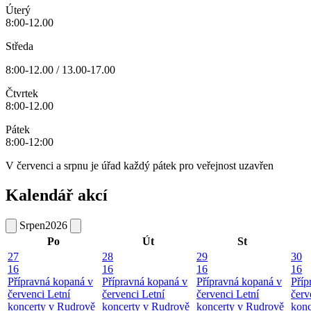
Úterý
8:00-12.00
Středa
8:00-12.00 / 13.00-17.00
Čtvrtek
8:00-12.00
Pátek
8:00-12:00
V červenci a srpnu je úřad každý pátek pro veřejnost uzavřen
Kalendář akcí
Srpen
2026
Po
Út
St
27
28
29
30
16
16
16
16
Přípravná kopaná v
Přípravná kopaná v
Přípravná kopaná v
Příp
červenci
Letní
červenci
Letní
červenci
Letní
červ
koncerty v Rudrově
koncerty v Rudrově
koncerty v Rudrově
konc