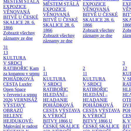
MĚSTEM
STÁLÁ
MĚSTEM
STÁLÁ
EXPOZICE
EX
EXPOZICE
EXPOZICE
VĚNOVANÁ
VĚ
VĚNOVANÁ
VĚNOVANÁ
BITVĚ U ČESKÉ
BIT
BITVĚ U ČESKÉ
BITVĚ U ČESKÉ
SKALICE 28. 6.
SKA
SKALICE 28. 6.
SKALICE 28. 6.
1866
186
1866
1866
Zobrazit všechny
Zobr
Zobrazit všechny
Zobrazit všechny
záznamy ze dne
zázn
záznamy ze dne
záznamy ze dne
31
13
KULTURA
V SRDCI
3
RATIBOŘIC
Kam
1
2
12
za kopanou v srpnu
11
11
KU
POHÁDKOVÁ
KULTURA
KULTURA
V S
CESTA
Luxfer
V SRDCI
V SRDCI
RAT
Open Space
RATIBOŘIC
RATIBOŘIC
HLE
v červenci a srpnu
HLEDÁNÍ –
HLEDÁNÍ –
HĽ
2026
VERNISÁŽ
HĽADANIE
HĽADANIE
OT
VÝSTAVY
POHÁDKOVÁ
POHÁDKOVÁ
DV
OBRAZŮ
CESTA
VÝSTAVA
CESTA
VÝSTAVA
PO
HELENY
K VÝROČÍ
K VÝROČÍ
CE
HEJDUKOVÉ:
BITVY 1866 U
BITVY 1866 U
K 
Malování je radost
ČESKÉ SKALICE
ČESKÉ SKALICE
BIT