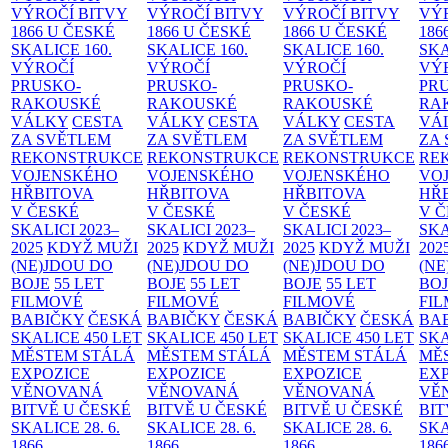
VÝROČÍ BITVY
VÝROČÍ BITVY
VÝROČÍ BITVY
VÝ
1866 U ČESKÉ
1866 U ČESKÉ
1866 U ČESKÉ
186
SKALICE
160.
SKALICE
160.
SKALICE
160.
SK
VÝROČÍ
VÝROČÍ
VÝROČÍ
VÝ
PRUSKO-
PRUSKO-
PRUSKO-
PR
RAKOUSKÉ
RAKOUSKÉ
RAKOUSKÉ
RA
VÁLKY
CESTA
VÁLKY
CESTA
VÁLKY
CESTA
VÁ
ZA SVĚTLEM
ZA SVĚTLEM
ZA SVĚTLEM
ZA
REKONSTRUKCE
REKONSTRUKCE
REKONSTRUKCE
RE
VOJENSKÉHO
VOJENSKÉHO
VOJENSKÉHO
VO
HŘBITOVA
HŘBITOVA
HŘBITOVA
HŘ
V ČESKÉ
V ČESKÉ
V ČESKÉ
V 
SKALICI 2023–
SKALICI 2023–
SKALICI 2023–
SKA
2025
KDYŽ MUŽI
2025
KDYŽ MUŽI
2025
KDYŽ MUŽI
202
(NE)JDOU DO
(NE)JDOU DO
(NE)JDOU DO
(NE
BOJE
55 LET
BOJE
55 LET
BOJE
55 LET
BO
FILMOVÉ
FILMOVÉ
FILMOVÉ
FI
BABIČKY
ČESKÁ
BABIČKY
ČESKÁ
BABIČKY
ČESKÁ
BA
SKALICE 450 LET
SKALICE 450 LET
SKALICE 450 LET
SKA
MĚSTEM
STÁLÁ
MĚSTEM
STÁLÁ
MĚSTEM
STÁLÁ
MĚ
EXPOZICE
EXPOZICE
EXPOZICE
EX
VĚNOVANÁ
VĚNOVANÁ
VĚNOVANÁ
VĚ
BITVĚ U ČESKÉ
BITVĚ U ČESKÉ
BITVĚ U ČESKÉ
BIT
SKALICE 28. 6.
SKALICE 28. 6.
SKALICE 28. 6.
SKA
1866
1866
1866
186