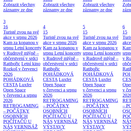
Zobrazit všechny
Zobrazit všechny
Zobrazit všechny
Zobr
záznamy ze dne
záznamy ze dne
záznamy ze dne
zázn
3
16
4
5
6
Turisté zvou na své
15
15
15
akce v srpnu 2026
Turisté zvou na své
Turisté zvou na své
Turi
Kam za kopanou v
akce v srpnu 2026
akce v srpnu 2026
akce
srpnu
Letní koncerty
Kam za kopanou v
Kam za kopanou v
Kam
v Rudrově mlýně –
srpnu
Letní koncerty
srpnu
Letní koncerty
srp
občerstvení v srdci
v Rudrově mlýně –
v Rudrově mlýně –
v Ru
Ratibořic
Letní kino
občerstvení v srdci
občerstvení v srdci
obče
Rozkoš v červenci
Ratibořic
Ratibořic
Rati
2026
POHÁDKOVÁ
POHÁDKOVÁ
PO
POHÁDKOVÁ
CESTA
Luxfer
CESTA
Luxfer
CE
CESTA
Luxfer
Open Space
Open Space
Ope
Open Space
v červenci a srpnu
v červenci a srpnu
v če
v červenci a srpnu
2026
2026
202
2026
RETROGAMING
RETROGAMING
RE
RETROGAMING
– POČÁTKY
– POČÁTKY
– 
– POČÁTKY
OSOBNÍCH
OSOBNÍCH
OS
OSOBNÍCH
POČÍTAČŮ U
POČÍTAČŮ U
PO
POČÍTAČŮ U
NÁS
VERNISÁŽ
NÁS
VERNISÁŽ
NÁ
NÁS
VERNISÁŽ
VÝSTAVY
VÝSTAVY
VÝ