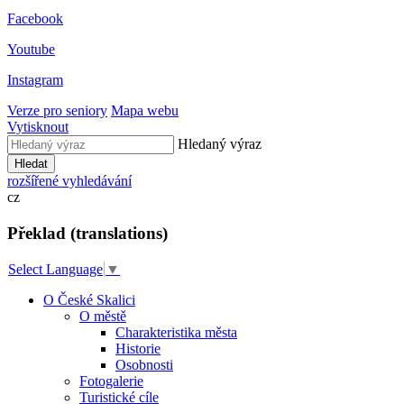
Facebook
Youtube
Instagram
Verze pro seniory
Mapa webu
Vytisknout
Hledaný výraz
Hledat
rozšířené vyhledávání
cz
Překlad (translations)
Select Language
▼
O České Skalici
O městě
Charakteristika města
Historie
Osobnosti
Fotogalerie
Turistické cíle