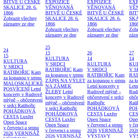
BITVĚ U ČESKÉ
EXPOZICE
EXPOZICE
EX
SKALICE 28. 6.
VĚNOVANÁ
VĚNOVANÁ
VĚ
1866
BITVĚ U ČESKÉ
BITVĚ U ČESKÉ
BIT
Zobrazit všechny
SKALICE 28. 6.
SKALICE 28. 6.
SKA
záznamy ze dne
1866
1866
186
Zobrazit všechny
Zobrazit všechny
Zobr
záznamy ze dne
záznamy ze dne
zázn
25
24
15
26
27
15
KULTURA
14
14
KULTURA
V SRDCI
KULTURA
KU
V SRDCI
RATIBOŘIC
Kam
V SRDCI
V S
RATIBOŘIC
Kam
za kopanou v srpnu
RATIBOŘIC
Kam
RAT
za kopanou v srpnu
ZÁPIS NA VÝLET
za kopanou v srpnu
za k
MALOSKALICKÉ
NA ZÁMEK
Letní koncerty v
Letn
POSVÍCENÍ
Letní
ŽLEBY
Letní
Rudrově mlýně –
Rud
koncerty v Rudrově
koncerty v Rudrově
občerstvení v srdci
obče
mlýně – občerstvení
mlýně – občerstvení
Ratibořic
Rati
v srdci Ratibořic
v srdci Ratibořic
POHÁDKOVÁ
PO
POHÁDKOVÁ
POHÁDKOVÁ
CESTA
Luxfer
CE
CESTA
Luxfer
CESTA
Luxfer
Open Space
Ope
Open Space
Open Space
v červenci a srpnu
v če
v červenci a srpnu
v červenci a srpnu
2026
VERNISÁŽ
202
2026
VERNISÁŽ
2026
VERNISÁŽ
VÝSTAVY
VÝ