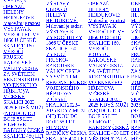
VÝSTAVY
VÝSTAVY
OBRAZŮ
OB
OBRAZŮ
OBRAZŮ
HELENY
HE
HELENY
HELENY
HEJDUKOVÉ:
HE
HEJDUKOVÉ:
HEJDUKOVÉ:
Malování je radost
Malo
Malování je radost
Malování je radost
VÝSTAVA K
VÝ
VÝSTAVA K
VÝSTAVA K
VÝROČÍ BITVY
VÝ
VÝROČÍ BITVY
VÝROČÍ BITVY
1866 U ČESKÉ
186
1866 U ČESKÉ
1866 U ČESKÉ
SKALICE
160.
SK
SKALICE
160.
SKALICE
160.
VÝROČÍ
VÝ
VÝROČÍ
VÝROČÍ
PRUSKO-
PR
PRUSKO-
PRUSKO-
RAKOUSKÉ
RA
RAKOUSKÉ
RAKOUSKÉ
VÁLKY
CESTA
VÁ
VÁLKY
CESTA
VÁLKY
CESTA
ZA SVĚTLEM
ZA
ZA SVĚTLEM
ZA SVĚTLEM
REKONSTRUKCE
RE
REKONSTRUKCE
REKONSTRUKCE
VOJENSKÉHO
VO
VOJENSKÉHO
VOJENSKÉHO
HŘBITOVA
HŘ
HŘBITOVA
HŘBITOVA
V ČESKÉ
V 
V ČESKÉ
V ČESKÉ
SKALICI 2023–
SKA
SKALICI 2023–
SKALICI 2023–
2025
KDYŽ MUŽI
202
2025
KDYŽ MUŽI
2025
KDYŽ MUŽI
(NE)JDOU DO
(NE
(NE)JDOU DO
(NE)JDOU DO
BOJE
55 LET
BO
BOJE
55 LET
BOJE
55 LET
FILMOVÉ
FI
FILMOVÉ
FILMOVÉ
BABIČKY
ČESKÁ
BA
BABIČKY
ČESKÁ
BABIČKY
ČESKÁ
SKALICE 450 LET
SKA
SKALICE 450 LET
SKALICE 450 LET
MĚSTEM
STÁLÁ
MĚ