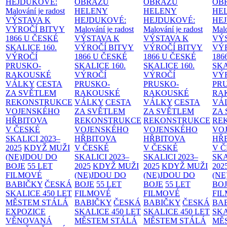
HEJDUKOVÉ:
OBRAZŮ
OBRAZŮ
OB
Malování je radost
HELENY
HELENY
HE
VÝSTAVA K
HEJDUKOVÉ:
HEJDUKOVÉ:
HE
VÝROČÍ BITVY
Malování je radost
Malování je radost
Malo
1866 U ČESKÉ
VÝSTAVA K
VÝSTAVA K
VÝ
SKALICE
160.
VÝROČÍ BITVY
VÝROČÍ BITVY
VÝ
VÝROČÍ
1866 U ČESKÉ
1866 U ČESKÉ
186
PRUSKO-
SKALICE
160.
SKALICE
160.
SK
RAKOUSKÉ
VÝROČÍ
VÝROČÍ
VÝ
VÁLKY
CESTA
PRUSKO-
PRUSKO-
PR
ZA SVĚTLEM
RAKOUSKÉ
RAKOUSKÉ
RA
REKONSTRUKCE
VÁLKY
CESTA
VÁLKY
CESTA
VÁ
VOJENSKÉHO
ZA SVĚTLEM
ZA SVĚTLEM
ZA
HŘBITOVA
REKONSTRUKCE
REKONSTRUKCE
RE
V ČESKÉ
VOJENSKÉHO
VOJENSKÉHO
VO
SKALICI 2023–
HŘBITOVA
HŘBITOVA
HŘ
2025
KDYŽ MUŽI
V ČESKÉ
V ČESKÉ
V 
(NE)JDOU DO
SKALICI 2023–
SKALICI 2023–
SKA
BOJE
55 LET
2025
KDYŽ MUŽI
2025
KDYŽ MUŽI
202
FILMOVÉ
(NE)JDOU DO
(NE)JDOU DO
(NE
BABIČKY
ČESKÁ
BOJE
55 LET
BOJE
55 LET
BO
SKALICE 450 LET
FILMOVÉ
FILMOVÉ
FI
MĚSTEM
STÁLÁ
BABIČKY
ČESKÁ
BABIČKY
ČESKÁ
BA
EXPOZICE
SKALICE 450 LET
SKALICE 450 LET
SKA
VĚNOVANÁ
MĚSTEM
STÁLÁ
MĚSTEM
STÁLÁ
MĚ