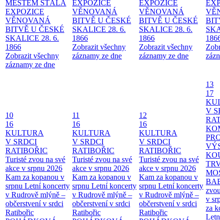
MĚSTEM
STÁLÁ
EXPOZICE
EXPOZICE
EX
EXPOZICE
VĚNOVANÁ
VĚNOVANÁ
VĚ
VĚNOVANÁ
BITVĚ U ČESKÉ
BITVĚ U ČESKÉ
BIT
BITVĚ U ČESKÉ
SKALICE 28. 6.
SKALICE 28. 6.
SKA
SKALICE 28. 6.
1866
1866
186
1866
Zobrazit všechny
Zobrazit všechny
Zobr
Zobrazit všechny
záznamy ze dne
záznamy ze dne
zázn
záznamy ze dne
13
17
KU
V S
10
11
12
RAT
16
16
16
KO
KULTURA
KULTURA
KULTURA
PR
V SRDCI
V SRDCI
V SRDCI
VÝ
RATIBOŘIC
RATIBOŘIC
RATIBOŘIC
KO
Turisté zvou na své
Turisté zvou na své
Turisté zvou na své
TR
akce v srpnu 2026
akce v srpnu 2026
akce v srpnu 2026
MO
Kam za kopanou v
Kam za kopanou v
Kam za kopanou v
BA
srpnu
Letní koncerty
srpnu
Letní koncerty
srpnu
Letní koncerty
zvou
v Rudrově mlýně –
v Rudrově mlýně –
v Rudrově mlýně –
v sr
občerstvení v srdci
občerstvení v srdci
občerstvení v srdci
za k
Ratibořic
Ratibořic
Ratibořic
Letn