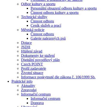
Odbor kultury a sportu
Personální obsazení odboru kultury a sportu
Činnost odboru kultury a sportu
Technické služby
Činnost odboru
Ceník služeb a prací
Městská policie
Činnost odboru
Galerie nalezených psů
Dotace
JSDH
Hlášení závad
Dokumenty ke stažení
Digitální povodňový plán
Czech POINT
Profil zadavatele
Životní situace
Informace poskytnuté dle zákona č. 106⁄1999 Sb.
Praktické info
Aktuality
Zpravodaj
Informační centrum
Informační centrum
Doprava