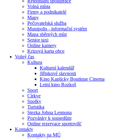
Regionální spolupráce
Volná místa
Firmy a podnikatelé
Mapy
Pečovatelská služba
Munipolis - informační systém
Mapa sběrných míst
Senior taxi
Online kamery
Krizová karta obce
Volný čas
Kultura
Kulturní kalendář
Jiřinkové slavnosti
Kino Kaplicky Boutique Cinema
Letní kino Rozkoš
Sport
Církve
Spolky
Turistika
Stezka Johna Lennona
Pozvánky k sousedům
Online rezervace sportovišť
Kontakty
Kontakty na MÚ