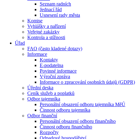
Seznam radních
Jednací řád
Usnesení rady města
Komise
Vyhlášky a nařízení
Veřejné zakázky
Kontrola a stížnosti
Úřad
FAQ (často kladené dotazy)
Informace
Kontakty
E-podatelna
Povinné informace
Výroční zpráva
Informace o zpracování osobních údajů (GDPR)
Úřední deska
Ceník služeb a poplatků
Odbor tajemníka
Personální obsazení odboru tajemníka MěÚ
Činnost odboru tajemníka
Odbor finanční
Personální obsazení odboru finančního
Činnost odboru finančního
Rozpočty
Odpadové hospodářství