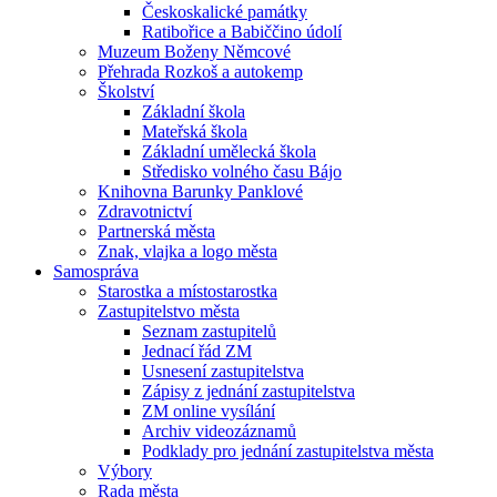
Českoskalické památky
Ratibořice a Babiččino údolí
Muzeum Boženy Němcové
Přehrada Rozkoš a autokemp
Školství
Základní škola
Mateřská škola
Základní umělecká škola
Středisko volného času Bájo
Knihovna Barunky Panklové
Zdravotnictví
Partnerská města
Znak, vlajka a logo města
Samospráva
Starostka a místostarostka
Zastupitelstvo města
Seznam zastupitelů
Jednací řád ZM
Usnesení zastupitelstva
Zápisy z jednání zastupitelstva
ZM online vysílání
Archiv videozáznamů
Podklady pro jednání zastupitelstva města
Výbory
Rada města