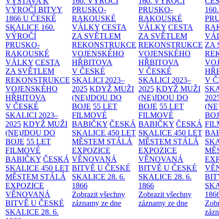
VÝSTAVA K
160. VÝROČÍ
160. VÝROČÍ
ČES
VÝROČÍ BITVY
PRUSKO-
PRUSKO-
160
1866 U ČESKÉ
RAKOUSKÉ
RAKOUSKÉ
PR
SKALICE
160.
VÁLKY
CESTA
VÁLKY
CESTA
RA
VÝROČÍ
ZA SVĚTLEM
ZA SVĚTLEM
VÁ
PRUSKO-
REKONSTRUKCE
REKONSTRUKCE
ZA
RAKOUSKÉ
VOJENSKÉHO
VOJENSKÉHO
RE
VÁLKY
CESTA
HŘBITOVA
HŘBITOVA
VO
ZA SVĚTLEM
V ČESKÉ
V ČESKÉ
HŘ
REKONSTRUKCE
SKALICI 2023–
SKALICI 2023–
V 
VOJENSKÉHO
2025
KDYŽ MUŽI
2025
KDYŽ MUŽI
SKA
HŘBITOVA
(NE)JDOU DO
(NE)JDOU DO
202
V ČESKÉ
BOJE
55 LET
BOJE
55 LET
(NE
SKALICI 2023–
FILMOVÉ
FILMOVÉ
BO
2025
KDYŽ MUŽI
BABIČKY
ČESKÁ
BABIČKY
ČESKÁ
FI
(NE)JDOU DO
SKALICE 450 LET
SKALICE 450 LET
BA
BOJE
55 LET
MĚSTEM
STÁLÁ
MĚSTEM
STÁLÁ
SKA
FILMOVÉ
EXPOZICE
EXPOZICE
MĚ
BABIČKY
ČESKÁ
VĚNOVANÁ
VĚNOVANÁ
EX
SKALICE 450 LET
BITVĚ U ČESKÉ
BITVĚ U ČESKÉ
VĚ
MĚSTEM
STÁLÁ
SKALICE 28. 6.
SKALICE 28. 6.
BIT
EXPOZICE
1866
1866
SKA
VĚNOVANÁ
Zobrazit všechny
Zobrazit všechny
186
BITVĚ U ČESKÉ
záznamy ze dne
záznamy ze dne
Zobr
SKALICE 28. 6.
zázn