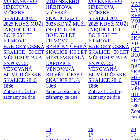
VOJENSKÉHO
VOJENSKÉHO
VOJENSKÉHO
VÁ
HŘBITOVA
HŘBITOVA
HŘBITOVA
ZA
V ČESKÉ
V ČESKÉ
V ČESKÉ
RE
SKALICI 2023–
SKALICI 2023–
SKALICI 2023–
VO
2025
KDYŽ MUŽI
2025
KDYŽ MUŽI
2025
KDYŽ MUŽI
HŘ
(NE)JDOU DO
(NE)JDOU DO
(NE)JDOU DO
V 
BOJE
55 LET
BOJE
55 LET
BOJE
55 LET
SKA
FILMOVÉ
FILMOVÉ
FILMOVÉ
202
BABIČKY
ČESKÁ
BABIČKY
ČESKÁ
BABIČKY
ČESKÁ
(NE
SKALICE 450 LET
SKALICE 450 LET
SKALICE 450 LET
BO
MĚSTEM
STÁLÁ
MĚSTEM
STÁLÁ
MĚSTEM
STÁLÁ
FI
EXPOZICE
EXPOZICE
EXPOZICE
BA
VĚNOVANÁ
VĚNOVANÁ
VĚNOVANÁ
SKA
BITVĚ U ČESKÉ
BITVĚ U ČESKÉ
BITVĚ U ČESKÉ
MĚ
SKALICE 28. 6.
SKALICE 28. 6.
SKALICE 28. 6.
EX
1866
1866
1866
VĚ
Zobrazit všechny
Zobrazit všechny
Zobrazit všechny
BIT
záznamy ze dne
záznamy ze dne
záznamy ze dne
SKA
186
Zobr
zázn
18
19
20
17
17
17