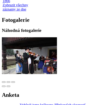
1866
Zobrazit všechny
záznamy ze dne
Fotogalerie
Náhodná fotogalerie
Anketa
Vybírali jsme královnu Jiřinkových slavností