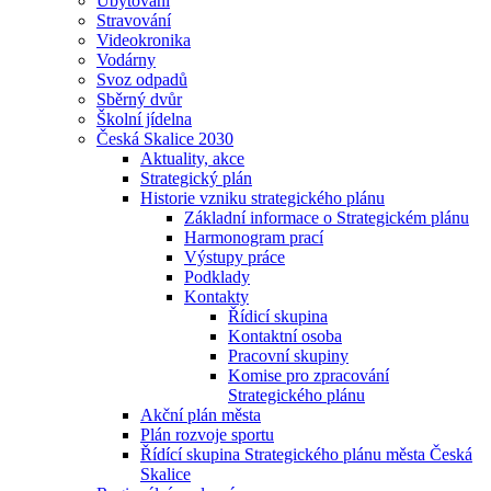
Ubytování
Stravování
Videokronika
Vodárny
Svoz odpadů
Sběrný dvůr
Školní jídelna
Česká Skalice 2030
Aktuality, akce
Strategický plán
Historie vzniku strategického plánu
Základní informace o Strategickém plánu
Harmonogram prací
Výstupy práce
Podklady
Kontakty
Řídicí skupina
Kontaktní osoba
Pracovní skupiny
Komise pro zpracování
Strategického plánu
Akční plán města
Plán rozvoje sportu
Řídící skupina Strategického plánu města Česká
Skalice