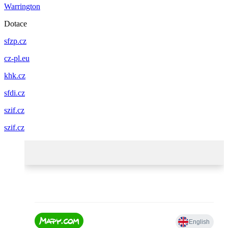
Warrington
Dotace
sfzp.cz
cz-pl.eu
khk.cz
sfdi.cz
szif.cz
szif.cz