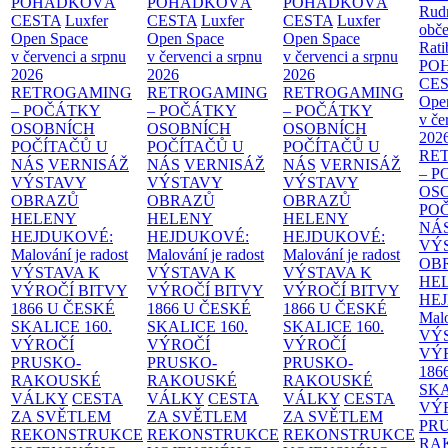
POHÁDKOVÁ
POHÁDKOVÁ
POHÁDKOVÁ
Rud
CESTA
Luxfer
CESTA
Luxfer
CESTA
Luxfer
obče
Open Space
Open Space
Open Space
Rati
v červenci a srpnu
v červenci a srpnu
v červenci a srpnu
PO
2026
2026
2026
CE
RETROGAMING
RETROGAMING
RETROGAMING
Ope
– POČÁTKY
– POČÁTKY
– POČÁTKY
v če
OSOBNÍCH
OSOBNÍCH
OSOBNÍCH
202
POČÍTAČŮ U
POČÍTAČŮ U
POČÍTAČŮ U
RE
NÁS
VERNISÁŽ
NÁS
VERNISÁŽ
NÁS
VERNISÁŽ
– 
VÝSTAVY
VÝSTAVY
VÝSTAVY
OS
OBRAZŮ
OBRAZŮ
OBRAZŮ
PO
HELENY
HELENY
HELENY
NÁ
HEJDUKOVÉ:
HEJDUKOVÉ:
HEJDUKOVÉ:
VÝ
Malování je radost
Malování je radost
Malování je radost
OB
VÝSTAVA K
VÝSTAVA K
VÝSTAVA K
HE
VÝROČÍ BITVY
VÝROČÍ BITVY
VÝROČÍ BITVY
HE
1866 U ČESKÉ
1866 U ČESKÉ
1866 U ČESKÉ
Malo
SKALICE
160.
SKALICE
160.
SKALICE
160.
VÝ
VÝROČÍ
VÝROČÍ
VÝROČÍ
VÝ
PRUSKO-
PRUSKO-
PRUSKO-
186
RAKOUSKÉ
RAKOUSKÉ
RAKOUSKÉ
SK
VÁLKY
CESTA
VÁLKY
CESTA
VÁLKY
CESTA
VÝ
ZA SVĚTLEM
ZA SVĚTLEM
ZA SVĚTLEM
PR
REKONSTRUKCE
REKONSTRUKCE
REKONSTRUKCE
RA