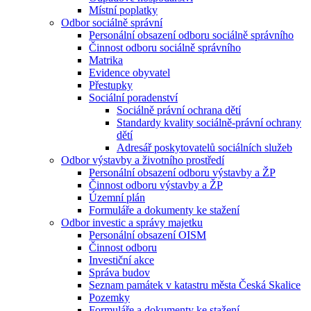
Místní poplatky
Odbor sociálně správní
Personální obsazení odboru sociálně správního
Činnost odboru sociálně správního
Matrika
Evidence obyvatel
Přestupky
Sociální poradenství
Sociálně právní ochrana dětí
Standardy kvality sociálně-právní ochrany
dětí
Adresář poskytovatelů sociálních služeb
Odbor výstavby a životního prostředí
Personální obsazení odboru výstavby a ŽP
Činnost odboru výstavby a ŽP
Územní plán
Formuláře a dokumenty ke stažení
Odbor investic a správy majetku
Personální obsazení OISM
Činnost odboru
Investiční akce
Správa budov
Seznam památek v katastru města Česká Skalice
Pozemky
Formuláře a dokumenty ke stažení