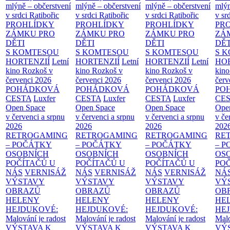
mlýně – občerstvení
mlýně – občerstvení
mlýně – občerstvení
mlýn
v srdci Ratibořic
v srdci Ratibořic
v srdci Ratibořic
v sr
PROHLÍDKY
PROHLÍDKY
PROHLÍDKY
PR
ZÁMKU PRO
ZÁMKU PRO
ZÁMKU PRO
ZÁ
DĚTI
DĚTI
DĚTI
DĚT
S KOMTESOU
S KOMTESOU
S KOMTESOU
S 
HORTENZIÍ
Letní
HORTENZIÍ
Letní
HORTENZIÍ
Letní
HOR
kino Rozkoš v
kino Rozkoš v
kino Rozkoš v
kino
červenci 2026
červenci 2026
červenci 2026
červ
POHÁDKOVÁ
POHÁDKOVÁ
POHÁDKOVÁ
PO
CESTA
Luxfer
CESTA
Luxfer
CESTA
Luxfer
CE
Open Space
Open Space
Open Space
Ope
v červenci a srpnu
v červenci a srpnu
v červenci a srpnu
v če
2026
2026
2026
202
RETROGAMING
RETROGAMING
RETROGAMING
RE
– POČÁTKY
– POČÁTKY
– POČÁTKY
– 
OSOBNÍCH
OSOBNÍCH
OSOBNÍCH
OS
POČÍTAČŮ U
POČÍTAČŮ U
POČÍTAČŮ U
PO
NÁS
VERNISÁŽ
NÁS
VERNISÁŽ
NÁS
VERNISÁŽ
NÁ
VÝSTAVY
VÝSTAVY
VÝSTAVY
VÝ
OBRAZŮ
OBRAZŮ
OBRAZŮ
OB
HELENY
HELENY
HELENY
HE
HEJDUKOVÉ:
HEJDUKOVÉ:
HEJDUKOVÉ:
HE
Malování je radost
Malování je radost
Malování je radost
Malo
VÝSTAVA K
VÝSTAVA K
VÝSTAVA K
VÝ