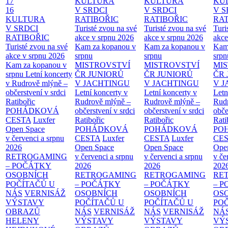
17
KULTURA
KULTURA
KU
16
V SRDCI
V SRDCI
V S
KULTURA
RATIBOŘIC
RATIBOŘIC
RAT
V SRDCI
Turisté zvou na své
Turisté zvou na své
Turi
RATIBOŘIC
akce v srpnu 2026
akce v srpnu 2026
akce
Turisté zvou na své
Kam za kopanou v
Kam za kopanou v
Kam
akce v srpnu 2026
srpnu
srpnu
srpn
Kam za kopanou v
MISTROVSTVÍ
MISTROVSTVÍ
MI
srpnu
Letní koncerty
ČR JUNIORŮ
ČR JUNIORŮ
ČR 
v Rudrově mlýně –
V JACHTINGU
V JACHTINGU
V 
občerstvení v srdci
Letní koncerty v
Letní koncerty v
Letn
Ratibořic
Rudrově mlýně –
Rudrově mlýně –
Rud
POHÁDKOVÁ
občerstvení v srdci
občerstvení v srdci
obče
CESTA
Luxfer
Ratibořic
Ratibořic
Rati
Open Space
POHÁDKOVÁ
POHÁDKOVÁ
PO
v červenci a srpnu
CESTA
Luxfer
CESTA
Luxfer
CE
2026
Open Space
Open Space
Ope
RETROGAMING
v červenci a srpnu
v červenci a srpnu
v če
– POČÁTKY
2026
2026
202
OSOBNÍCH
RETROGAMING
RETROGAMING
RE
POČÍTAČŮ U
– POČÁTKY
– POČÁTKY
– 
NÁS
VERNISÁŽ
OSOBNÍCH
OSOBNÍCH
OS
VÝSTAVY
POČÍTAČŮ U
POČÍTAČŮ U
PO
OBRAZŮ
NÁS
VERNISÁŽ
NÁS
VERNISÁŽ
NÁ
HELENY
VÝSTAVY
VÝSTAVY
VÝ