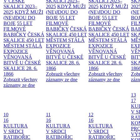
V ČESKÉ
SKALICI 2023–
SKALICI 2023–
SKA
SKALICI 2023–
2025
KDYŽ MUŽI
2025
KDYŽ MUŽI
202
2025
KDYŽ MUŽI
(NE)JDOU DO
(NE)JDOU DO
(NE
(NE)JDOU DO
BOJE
55 LET
BOJE
55 LET
BO
BOJE
55 LET
FILMOVÉ
FILMOVÉ
FI
FILMOVÉ
BABIČKY
ČESKÁ
BABIČKY
ČESKÁ
BA
BABIČKY
ČESKÁ
SKALICE 450 LET
SKALICE 450 LET
SKA
SKALICE 450 LET
MĚSTEM
STÁLÁ
MĚSTEM
STÁLÁ
MĚ
MĚSTEM
STÁLÁ
EXPOZICE
EXPOZICE
EX
EXPOZICE
VĚNOVANÁ
VĚNOVANÁ
VĚ
VĚNOVANÁ
BITVĚ U ČESKÉ
BITVĚ U ČESKÉ
BIT
BITVĚ U ČESKÉ
SKALICE 28. 6.
SKALICE 28. 6.
SKA
SKALICE 28. 6.
1866
1866
186
1866
Zobrazit všechny
Zobrazit všechny
Zobr
Zobrazit všechny
záznamy ze dne
záznamy ze dne
zázn
záznamy ze dne
13
17
KU
V S
10
11
12
RAT
16
16
16
KO
KULTURA
KULTURA
KULTURA
PR
V SRDCI
V SRDCI
V SRDCI
VÝ
RATIBOŘIC
RATIBOŘIC
RATIBOŘIC
KO