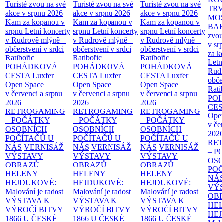
Turisté zvou na své
Turisté zvou na své
Turisté zvou na své
TR
akce v srpnu 2026
akce v srpnu 2026
akce v srpnu 2026
MO
Kam za kopanou v
Kam za kopanou v
Kam za kopanou v
BA
srpnu
Letní koncerty
srpnu
Letní koncerty
srpnu
Letní koncerty
zvou
v Rudrově mlýně –
v Rudrově mlýně –
v Rudrově mlýně –
v sr
občerstvení v srdci
občerstvení v srdci
občerstvení v srdci
za k
Ratibořic
Ratibořic
Ratibořic
Letn
POHÁDKOVÁ
POHÁDKOVÁ
POHÁDKOVÁ
Rud
CESTA
Luxfer
CESTA
Luxfer
CESTA
Luxfer
obče
Open Space
Open Space
Open Space
Rati
v červenci a srpnu
v červenci a srpnu
v červenci a srpnu
PO
2026
2026
2026
CE
RETROGAMING
RETROGAMING
RETROGAMING
Ope
– POČÁTKY
– POČÁTKY
– POČÁTKY
v če
OSOBNÍCH
OSOBNÍCH
OSOBNÍCH
202
POČÍTAČŮ U
POČÍTAČŮ U
POČÍTAČŮ U
RE
NÁS
VERNISÁŽ
NÁS
VERNISÁŽ
NÁS
VERNISÁŽ
– 
VÝSTAVY
VÝSTAVY
VÝSTAVY
OS
OBRAZŮ
OBRAZŮ
OBRAZŮ
PO
HELENY
HELENY
HELENY
NÁ
HEJDUKOVÉ:
HEJDUKOVÉ:
HEJDUKOVÉ:
VÝ
Malování je radost
Malování je radost
Malování je radost
OB
VÝSTAVA K
VÝSTAVA K
VÝSTAVA K
HE
VÝROČÍ BITVY
VÝROČÍ BITVY
VÝROČÍ BITVY
HE
1866 U ČESKÉ
1866 U ČESKÉ
1866 U ČESKÉ