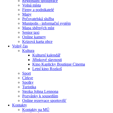
Regionální spolupráce
Volná místa
Firmy a podnikatelé
Mapy
Pečovatelská služba
Munipolis - informační systém
Mapa sběrných míst
Senior taxi
Online kamery
Krizová karta obce
Volný čas
Kultura
Kulturní kalendář
Jiřinkové slavnosti
Kino Kaplicky Boutique Cinema
Letní kino Rozkoš
Sport
Církve
Spolky
Turistika
Stezka Johna Lennona
Pozvánky k sousedům
Online rezervace sportovišť
Kontakty
Kontakty na MÚ