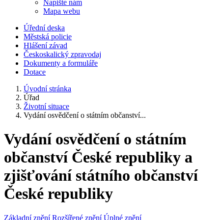
Napište nám
Mapa webu
Úřední deska
Městská policie
Hlášení závad
Českoskalický zpravodaj
Dokumenty a formuláře
Dotace
Úvodní stránka
Úřad
Životní situace
Vydání osvědčení o státním občanství...
Vydání osvědčení o státním
občanství České republiky a
zjišťování státního občanství
České republiky
Základní znění
Rozšířené znění
Úplné znění