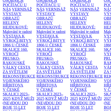
OSOBNÍCH
OSOBNÍCH
OSOBNÍCH
OS
POČÍTAČŮ U
POČÍTAČŮ U
POČÍTAČŮ U
PO
NÁS
VERNISÁŽ
NÁS
VERNISÁŽ
NÁS
VERNISÁŽ
NÁ
VÝSTAVY
VÝSTAVY
VÝSTAVY
VÝ
OBRAZŮ
OBRAZŮ
OBRAZŮ
OB
HELENY
HELENY
HELENY
HE
HEJDUKOVÉ:
HEJDUKOVÉ:
HEJDUKOVÉ:
HE
Malování je radost
Malování je radost
Malování je radost
Malo
VÝSTAVA K
VÝSTAVA K
VÝSTAVA K
VÝ
VÝROČÍ BITVY
VÝROČÍ BITVY
VÝROČÍ BITVY
VÝ
1866 U ČESKÉ
1866 U ČESKÉ
1866 U ČESKÉ
186
SKALICE
160.
SKALICE
160.
SKALICE
160.
SK
VÝROČÍ
VÝROČÍ
VÝROČÍ
VÝ
PRUSKO-
PRUSKO-
PRUSKO-
PR
RAKOUSKÉ
RAKOUSKÉ
RAKOUSKÉ
RA
VÁLKY
CESTA
VÁLKY
CESTA
VÁLKY
CESTA
VÁ
ZA SVĚTLEM
ZA SVĚTLEM
ZA SVĚTLEM
ZA
REKONSTRUKCE
REKONSTRUKCE
REKONSTRUKCE
RE
VOJENSKÉHO
VOJENSKÉHO
VOJENSKÉHO
VO
HŘBITOVA
HŘBITOVA
HŘBITOVA
HŘ
V ČESKÉ
V ČESKÉ
V ČESKÉ
V 
SKALICI 2023–
SKALICI 2023–
SKALICI 2023–
SKA
2025
KDYŽ MUŽI
2025
KDYŽ MUŽI
2025
KDYŽ MUŽI
202
(NE)JDOU DO
(NE)JDOU DO
(NE)JDOU DO
(NE
BOJE
55 LET
BOJE
55 LET
BOJE
55 LET
BO