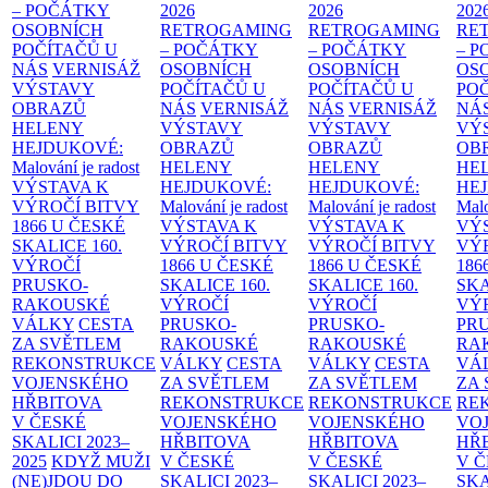
– POČÁTKY
2026
2026
202
OSOBNÍCH
RETROGAMING
RETROGAMING
RE
POČÍTAČŮ U
– POČÁTKY
– POČÁTKY
– 
NÁS
VERNISÁŽ
OSOBNÍCH
OSOBNÍCH
OS
VÝSTAVY
POČÍTAČŮ U
POČÍTAČŮ U
PO
OBRAZŮ
NÁS
VERNISÁŽ
NÁS
VERNISÁŽ
NÁ
HELENY
VÝSTAVY
VÝSTAVY
VÝ
HEJDUKOVÉ:
OBRAZŮ
OBRAZŮ
OB
Malování je radost
HELENY
HELENY
HE
VÝSTAVA K
HEJDUKOVÉ:
HEJDUKOVÉ:
HE
VÝROČÍ BITVY
Malování je radost
Malování je radost
Malo
1866 U ČESKÉ
VÝSTAVA K
VÝSTAVA K
VÝ
SKALICE
160.
VÝROČÍ BITVY
VÝROČÍ BITVY
VÝ
VÝROČÍ
1866 U ČESKÉ
1866 U ČESKÉ
186
PRUSKO-
SKALICE
160.
SKALICE
160.
SK
RAKOUSKÉ
VÝROČÍ
VÝROČÍ
VÝ
VÁLKY
CESTA
PRUSKO-
PRUSKO-
PR
ZA SVĚTLEM
RAKOUSKÉ
RAKOUSKÉ
RA
REKONSTRUKCE
VÁLKY
CESTA
VÁLKY
CESTA
VÁ
VOJENSKÉHO
ZA SVĚTLEM
ZA SVĚTLEM
ZA
HŘBITOVA
REKONSTRUKCE
REKONSTRUKCE
RE
V ČESKÉ
VOJENSKÉHO
VOJENSKÉHO
VO
SKALICI 2023–
HŘBITOVA
HŘBITOVA
HŘ
2025
KDYŽ MUŽI
V ČESKÉ
V ČESKÉ
V 
(NE)JDOU DO
SKALICI 2023–
SKALICI 2023–
SKA