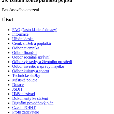
29. Datum konce platnosti popisu
Bez časového omezení.
Úřad
FAQ (často kladené dotazy)
Informace
Úřední deska
Ceník služeb a poplatků
Odbor tajemníka
Odbor finanční
Odbor sociálně správní
Odbor výstavby a životního prostředí
Odbor investic a správy majetku
Odbor kultury a sportu
Technické služby
Městská policie
Dotace
JSDH
Hlášení závad
Dokumenty ke stažení
Digitální povodňový plán
Czech POINT
Profil zadavatele