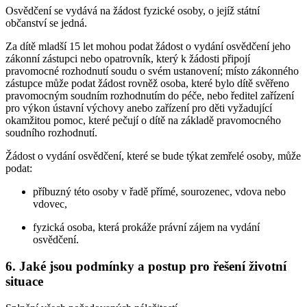
Osvědčení se vydává na žádost fyzické osoby, o jejíž státní
občanství se jedná.
Za dítě mladší 15 let mohou podat žádost o vydání osvědčení jeho
zákonní zástupci nebo opatrovník, který k žádosti připojí
pravomocné rozhodnutí soudu o svém ustanovení; místo zákonného
zástupce může podat žádost rovněž osoba, které bylo dítě svěřeno
pravomocným soudním rozhodnutím do péče, nebo ředitel zařízení
pro výkon ústavní výchovy anebo zařízení pro děti vyžadující
okamžitou pomoc, které pečují o dítě na základě pravomocného
soudního rozhodnutí.
Žádost o vydání osvědčení, které se bude týkat zemřelé osoby, může
podat:
příbuzný této osoby v řadě přímé, sourozenec, vdova nebo
vdovec,
fyzická osoba, která prokáže právní zájem na vydání
osvědčení.
6. Jaké jsou podmínky a postup pro řešení životní
situace