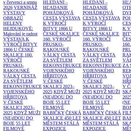
v červenci a srpnu
HLEDÁNÍ –
HLEDÁNÍ –
HĽ
2026
VERNISÁŽ
HĽADANIE
HĽADANIE
OT
VÝSTAVY
POHÁDKOVÁ
POHÁDKOVÁ
DV
OBRAZŮ
CESTA
VÝSTAVA
CESTA
VÝSTAVA
PO
HELENY
K VÝROČÍ
K VÝROČÍ
CE
HEJDUKOVÉ:
BITVY 1866 U
BITVY 1866 U
K 
Malování je radost
ČESKÉ SKALICE
ČESKÉ SKALICE
BIT
VÝSTAVA K
160. VÝROČÍ
160. VÝROČÍ
ČES
VÝROČÍ BITVY
PRUSKO-
PRUSKO-
160
1866 U ČESKÉ
RAKOUSKÉ
RAKOUSKÉ
PR
SKALICE
160.
VÁLKY
CESTA
VÁLKY
CESTA
RA
VÝROČÍ
ZA SVĚTLEM
ZA SVĚTLEM
VÁ
PRUSKO-
REKONSTRUKCE
REKONSTRUKCE
ZA
RAKOUSKÉ
VOJENSKÉHO
VOJENSKÉHO
RE
VÁLKY
CESTA
HŘBITOVA
HŘBITOVA
VO
ZA SVĚTLEM
V ČESKÉ
V ČESKÉ
HŘ
REKONSTRUKCE
SKALICI 2023–
SKALICI 2023–
V 
VOJENSKÉHO
2025
KDYŽ MUŽI
2025
KDYŽ MUŽI
SKA
HŘBITOVA
(NE)JDOU DO
(NE)JDOU DO
202
V ČESKÉ
BOJE
55 LET
BOJE
55 LET
(NE
SKALICI 2023–
FILMOVÉ
FILMOVÉ
BO
2025
KDYŽ MUŽI
BABIČKY
ČESKÁ
BABIČKY
ČESKÁ
FI
(NE)JDOU DO
SKALICE 450 LET
SKALICE 450 LET
BA
BOJE
55 LET
MĚSTEM
STÁLÁ
MĚSTEM
STÁLÁ
SKA
FILMOVÉ
EXPOZICE
EXPOZICE
MĚ