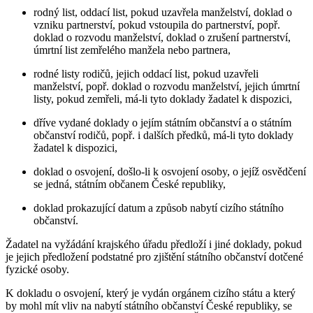
rodný list, oddací list, pokud uzavřela manželství, doklad o
vzniku partnerství, pokud vstoupila do partnerství, popř.
doklad o rozvodu manželství, doklad o zrušení partnerství,
úmrtní list zemřelého manžela nebo partnera,
rodné listy rodičů, jejich oddací list, pokud uzavřeli
manželství, popř. doklad o rozvodu manželství, jejich úmrtní
listy, pokud zemřeli, má-li tyto doklady žadatel k dispozici,
dříve vydané doklady o jejím státním občanství a o státním
občanství rodičů, popř. i dalších předků, má-li tyto doklady
žadatel k dispozici,
doklad o osvojení, došlo-li k osvojení osoby, o jejíž osvědčení
se jedná, státním občanem České republiky,
doklad prokazující datum a způsob nabytí cizího státního
občanství.
Žadatel na vyžádání krajského úřadu předloží i jiné doklady, pokud
je jejich předložení podstatné pro zjištění státního občanství dotčené
fyzické osoby.
K dokladu o osvojení, který je vydán orgánem cizího státu a který
by mohl mít vliv na nabytí státního občanství České republiky, se