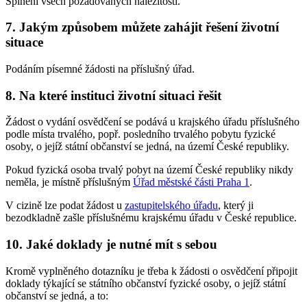
Splnění všech požadovaných náležitostí.
7. Jakým způsobem můžete zahájit řešení životní
situace
Podáním písemné žádosti na příslušný úřad.
8. Na které instituci životní situaci řešit
Žádost o vydání osvědčení se podává u krajského úřadu příslušného
podle místa trvalého, popř. posledního trvalého pobytu fyzické
osoby, o jejíž státní občanství se jedná, na území České republiky.
Pokud fyzická osoba trvalý pobyt na území České republiky nikdy
neměla, je místně příslušným
Úřad městské části Praha 1
.
V cizině lze podat žádost u
zastupitelského úřadu
, který ji
bezodkladně zašle příslušnému krajskému úřadu v České republice.
10. Jaké doklady je nutné mít s sebou
Kromě vyplněného dotazníku je třeba k žádosti o osvědčení připojit
doklady týkající se státního občanství fyzické osoby, o jejíž státní
občanství se jedná, a to: