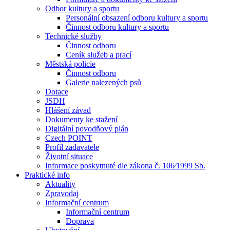
Odbor kultury a sportu
Personální obsazení odboru kultury a sportu
Činnost odboru kultury a sportu
Technické služby
Činnost odboru
Ceník služeb a prací
Městská policie
Činnost odboru
Galerie nalezených psů
Dotace
JSDH
Hlášení závad
Dokumenty ke stažení
Digitální povodňový plán
Czech POINT
Profil zadavatele
Životní situace
Informace poskytnuté dle zákona č. 106⁄1999 Sb.
Praktické info
Aktuality
Zpravodaj
Informační centrum
Informační centrum
Doprava