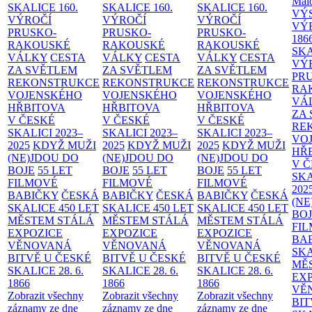
Malo
SKALICE
160.
SKALICE
160.
SKALICE
160.
VÝ
VÝROČÍ
VÝROČÍ
VÝROČÍ
VÝ
PRUSKO-
PRUSKO-
PRUSKO-
186
RAKOUSKÉ
RAKOUSKÉ
RAKOUSKÉ
SK
VÁLKY
CESTA
VÁLKY
CESTA
VÁLKY
CESTA
VÝ
ZA SVĚTLEM
ZA SVĚTLEM
ZA SVĚTLEM
PR
REKONSTRUKCE
REKONSTRUKCE
REKONSTRUKCE
RA
VOJENSKÉHO
VOJENSKÉHO
VOJENSKÉHO
VÁ
HŘBITOVA
HŘBITOVA
HŘBITOVA
ZA
V ČESKÉ
V ČESKÉ
V ČESKÉ
RE
SKALICI 2023–
SKALICI 2023–
SKALICI 2023–
VO
2025
KDYŽ MUŽI
2025
KDYŽ MUŽI
2025
KDYŽ MUŽI
HŘ
(NE)JDOU DO
(NE)JDOU DO
(NE)JDOU DO
V 
BOJE
55 LET
BOJE
55 LET
BOJE
55 LET
SKA
FILMOVÉ
FILMOVÉ
FILMOVÉ
202
BABIČKY
ČESKÁ
BABIČKY
ČESKÁ
BABIČKY
ČESKÁ
(NE
SKALICE 450 LET
SKALICE 450 LET
SKALICE 450 LET
BO
MĚSTEM
STÁLÁ
MĚSTEM
STÁLÁ
MĚSTEM
STÁLÁ
FI
EXPOZICE
EXPOZICE
EXPOZICE
BA
VĚNOVANÁ
VĚNOVANÁ
VĚNOVANÁ
SKA
BITVĚ U ČESKÉ
BITVĚ U ČESKÉ
BITVĚ U ČESKÉ
MĚ
SKALICE 28. 6.
SKALICE 28. 6.
SKALICE 28. 6.
EX
1866
1866
1866
VĚ
Zobrazit všechny
Zobrazit všechny
Zobrazit všechny
BIT
záznamy ze dne
záznamy ze dne
záznamy ze dne