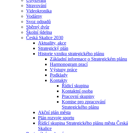
Ubytování
Stravování
Videokronika
Vodárny
Svoz odpadů
Sběrný dvůr
Školní jídelna
Česká Skalice 2030
Aktuality, akce
Strategický plán
Historie vzniku strategického plánu
Základní informace o Strategickém plánu
Harmonogram prací
Výstupy práce
Podklady
Kontakty
Řídicí skupina
Kontaktní osoba
Pracovní skupiny
Komise pro zpracování
Strategického plánu
Akční plán města
Plán rozvoje sportu
Řídící skupina Strategického plánu města Česká
Skalice