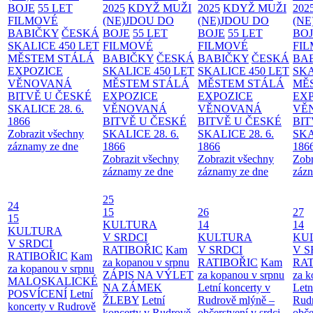
BOJE
55 LET
2025
KDYŽ MUŽI
2025
KDYŽ MUŽI
202
FILMOVÉ
(NE)JDOU DO
(NE)JDOU DO
(NE
BABIČKY
ČESKÁ
BOJE
55 LET
BOJE
55 LET
BO
SKALICE 450 LET
FILMOVÉ
FILMOVÉ
FI
MĚSTEM
STÁLÁ
BABIČKY
ČESKÁ
BABIČKY
ČESKÁ
BA
EXPOZICE
SKALICE 450 LET
SKALICE 450 LET
SKA
VĚNOVANÁ
MĚSTEM
STÁLÁ
MĚSTEM
STÁLÁ
MĚ
BITVĚ U ČESKÉ
EXPOZICE
EXPOZICE
EX
SKALICE 28. 6.
VĚNOVANÁ
VĚNOVANÁ
VĚ
1866
BITVĚ U ČESKÉ
BITVĚ U ČESKÉ
BIT
Zobrazit všechny
SKALICE 28. 6.
SKALICE 28. 6.
SKA
záznamy ze dne
1866
1866
186
Zobrazit všechny
Zobrazit všechny
Zobr
záznamy ze dne
záznamy ze dne
zázn
25
24
15
26
27
15
KULTURA
14
14
KULTURA
V SRDCI
KULTURA
KU
V SRDCI
RATIBOŘIC
Kam
V SRDCI
V S
RATIBOŘIC
Kam
za kopanou v srpnu
RATIBOŘIC
Kam
RAT
za kopanou v srpnu
ZÁPIS NA VÝLET
za kopanou v srpnu
za k
MALOSKALICKÉ
NA ZÁMEK
Letní koncerty v
Letn
POSVÍCENÍ
Letní
ŽLEBY
Letní
Rudrově mlýně –
Rud
koncerty v Rudrově
koncerty v Rudrově
občerstvení v srdci
obče