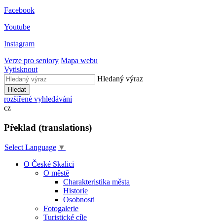
Facebook
Youtube
Instagram
Verze pro seniory
Mapa webu
Vytisknout
Hledaný výraz
Hledat
rozšířené vyhledávání
cz
Překlad (translations)
Select Language
▼
O České Skalici
O městě
Charakteristika města
Historie
Osobnosti
Fotogalerie
Turistické cíle