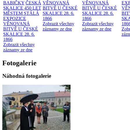
BABIČKY
ČESKÁ
VĚNOVANÁ
VĚNOVANÁ
EX
SKALICE 450 LET
BITVĚ U ČESKÉ
BITVĚ U ČESKÉ
VĚ
MĚSTEM
STÁLÁ
SKALICE 28. 6.
SKALICE 28. 6.
BIT
EXPOZICE
1866
1866
SKA
VĚNOVANÁ
Zobrazit všechny
Zobrazit všechny
186
BITVĚ U ČESKÉ
záznamy ze dne
záznamy ze dne
Zobr
SKALICE 28. 6.
zázn
1866
Zobrazit všechny
záznamy ze dne
Fotogalerie
Náhodná fotogalerie