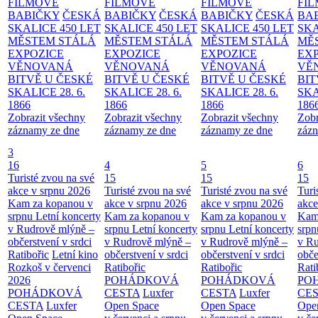
FILMOVÉ
FILMOVÉ
FILMOVÉ
FI
BABIČKY
ČESKÁ
BABIČKY
ČESKÁ
BABIČKY
ČESKÁ
BA
SKALICE 450 LET
SKALICE 450 LET
SKALICE 450 LET
SKA
MĚSTEM
STÁLÁ
MĚSTEM
STÁLÁ
MĚSTEM
STÁLÁ
MĚ
EXPOZICE
EXPOZICE
EXPOZICE
EX
VĚNOVANÁ
VĚNOVANÁ
VĚNOVANÁ
VĚ
BITVĚ U ČESKÉ
BITVĚ U ČESKÉ
BITVĚ U ČESKÉ
BIT
SKALICE 28. 6.
SKALICE 28. 6.
SKALICE 28. 6.
SKA
1866
1866
1866
186
Zobrazit všechny
Zobrazit všechny
Zobrazit všechny
Zobr
záznamy ze dne
záznamy ze dne
záznamy ze dne
zázn
3
16
4
5
6
Turisté zvou na své
15
15
15
akce v srpnu 2026
Turisté zvou na své
Turisté zvou na své
Turi
Kam za kopanou v
akce v srpnu 2026
akce v srpnu 2026
akce
srpnu
Letní koncerty
Kam za kopanou v
Kam za kopanou v
Kam
v Rudrově mlýně –
srpnu
Letní koncerty
srpnu
Letní koncerty
srp
občerstvení v srdci
v Rudrově mlýně –
v Rudrově mlýně –
v Ru
Ratibořic
Letní kino
občerstvení v srdci
občerstvení v srdci
obče
Rozkoš v červenci
Ratibořic
Ratibořic
Rati
2026
POHÁDKOVÁ
POHÁDKOVÁ
PO
POHÁDKOVÁ
CESTA
Luxfer
CESTA
Luxfer
CE
CESTA
Luxfer
Open Space
Open Space
Ope