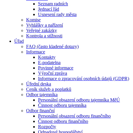
Seznam radních
Jednací řád
Usnesení rady města
Komise
Vyhlášky a nařízení
Veřejné zakázky
Kontrola a stížnosti
Úřad
FAQ (často kladené dotazy)
Informace
Kontakty
E-podatelna
Povinné informace
Výroční zpráva
Informace o zpracování osobních údajů (GDPR)
Úřední deska
Ceník služeb a poplatků
Odbor tajemníka
Personální obsazení odboru tajemníka MěÚ
Činnost odboru tajemníka
Odbor finanční
Personální obsazení odboru finančního
Činnost odboru finančního
Rozpočty
Odpadové hospodářství