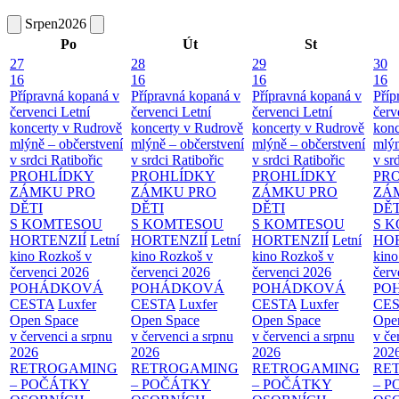
Srpen
2026
Po
Út
St
27
28
29
30
16
16
16
16
Přípravná kopaná v
Přípravná kopaná v
Přípravná kopaná v
Příp
červenci
Letní
červenci
Letní
červenci
Letní
červ
koncerty v Rudrově
koncerty v Rudrově
koncerty v Rudrově
konc
mlýně – občerstvení
mlýně – občerstvení
mlýně – občerstvení
mlýn
v srdci Ratibořic
v srdci Ratibořic
v srdci Ratibořic
v sr
PROHLÍDKY
PROHLÍDKY
PROHLÍDKY
PR
ZÁMKU PRO
ZÁMKU PRO
ZÁMKU PRO
ZÁ
DĚTI
DĚTI
DĚTI
DĚT
S KOMTESOU
S KOMTESOU
S KOMTESOU
S 
HORTENZIÍ
Letní
HORTENZIÍ
Letní
HORTENZIÍ
Letní
HOR
kino Rozkoš v
kino Rozkoš v
kino Rozkoš v
kino
červenci 2026
červenci 2026
červenci 2026
červ
POHÁDKOVÁ
POHÁDKOVÁ
POHÁDKOVÁ
PO
CESTA
Luxfer
CESTA
Luxfer
CESTA
Luxfer
CE
Open Space
Open Space
Open Space
Ope
v červenci a srpnu
v červenci a srpnu
v červenci a srpnu
v če
2026
2026
2026
202
RETROGAMING
RETROGAMING
RETROGAMING
RE
– POČÁTKY
– POČÁTKY
– POČÁTKY
– 