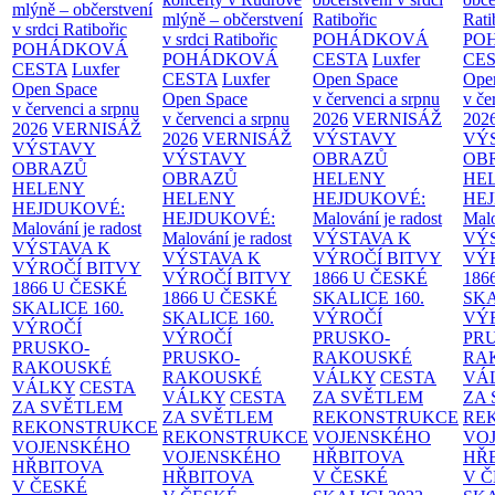
mlýně – občerstvení
mlýně – občerstvení
Ratibořic
Rati
v srdci Ratibořic
v srdci Ratibořic
POHÁDKOVÁ
PO
POHÁDKOVÁ
POHÁDKOVÁ
CESTA
Luxfer
CE
CESTA
Luxfer
CESTA
Luxfer
Open Space
Ope
Open Space
Open Space
v červenci a srpnu
v če
v červenci a srpnu
v červenci a srpnu
2026
VERNISÁŽ
202
2026
VERNISÁŽ
2026
VERNISÁŽ
VÝSTAVY
VÝ
VÝSTAVY
VÝSTAVY
OBRAZŮ
OB
OBRAZŮ
OBRAZŮ
HELENY
HE
HELENY
HELENY
HEJDUKOVÉ:
HE
HEJDUKOVÉ:
HEJDUKOVÉ:
Malování je radost
Malo
Malování je radost
Malování je radost
VÝSTAVA K
VÝ
VÝSTAVA K
VÝSTAVA K
VÝROČÍ BITVY
VÝ
VÝROČÍ BITVY
VÝROČÍ BITVY
1866 U ČESKÉ
186
1866 U ČESKÉ
1866 U ČESKÉ
SKALICE
160.
SK
SKALICE
160.
SKALICE
160.
VÝROČÍ
VÝ
VÝROČÍ
VÝROČÍ
PRUSKO-
PR
PRUSKO-
PRUSKO-
RAKOUSKÉ
RA
RAKOUSKÉ
RAKOUSKÉ
VÁLKY
CESTA
VÁ
VÁLKY
CESTA
VÁLKY
CESTA
ZA SVĚTLEM
ZA
ZA SVĚTLEM
ZA SVĚTLEM
REKONSTRUKCE
RE
REKONSTRUKCE
REKONSTRUKCE
VOJENSKÉHO
VO
VOJENSKÉHO
VOJENSKÉHO
HŘBITOVA
HŘ
HŘBITOVA
HŘBITOVA
V ČESKÉ
V 
V ČESKÉ