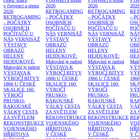
Open Space
v červenci a srpnu
v červenci a srpnu
v če
v červenci a srpnu
2026
2026
202
2026
RETROGAMING
RETROGAMING
RE
RETROGAMING
– POČÁTKY
– POČÁTKY
– 
– POČÁTKY
OSOBNÍCH
OSOBNÍCH
OS
OSOBNÍCH
POČÍTAČŮ U
POČÍTAČŮ U
PO
POČÍTAČŮ U
NÁS
VERNISÁŽ
NÁS
VERNISÁŽ
NÁ
NÁS
VERNISÁŽ
VÝSTAVY
VÝSTAVY
VÝ
VÝSTAVY
OBRAZŮ
OBRAZŮ
OB
OBRAZŮ
HELENY
HELENY
HE
HELENY
HEJDUKOVÉ:
HEJDUKOVÉ:
HE
HEJDUKOVÉ:
Malování je radost
Malování je radost
Malo
Malování je radost
VÝSTAVA K
VÝSTAVA K
VÝ
VÝSTAVA K
VÝROČÍ BITVY
VÝROČÍ BITVY
VÝ
VÝROČÍ BITVY
1866 U ČESKÉ
1866 U ČESKÉ
186
1866 U ČESKÉ
SKALICE
160.
SKALICE
160.
SK
SKALICE
160.
VÝROČÍ
VÝROČÍ
VÝ
VÝROČÍ
PRUSKO-
PRUSKO-
PR
PRUSKO-
RAKOUSKÉ
RAKOUSKÉ
RA
RAKOUSKÉ
VÁLKY
CESTA
VÁLKY
CESTA
VÁ
VÁLKY
CESTA
ZA SVĚTLEM
ZA SVĚTLEM
ZA
ZA SVĚTLEM
REKONSTRUKCE
REKONSTRUKCE
RE
REKONSTRUKCE
VOJENSKÉHO
VOJENSKÉHO
VO
VOJENSKÉHO
HŘBITOVA
HŘBITOVA
HŘ
HŘBITOVA
V ČESKÉ
V ČESKÉ
V 