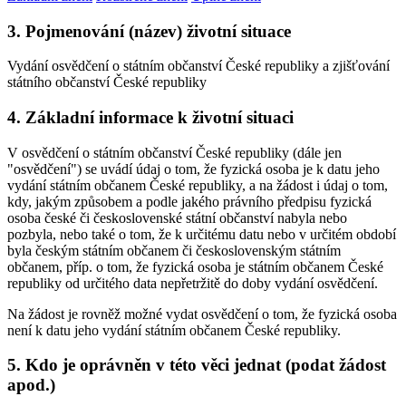
3. Pojmenování (název) životní situace
Vydání osvědčení o státním občanství České republiky a zjišťování
státního občanství České republiky
4. Základní informace k životní situaci
V osvědčení o státním občanství České republiky (dále jen
"osvědčení") se uvádí údaj o tom, že fyzická osoba je k datu jeho
vydání státním občanem České republiky, a na žádost i údaj o tom,
kdy, jakým způsobem a podle jakého právního předpisu fyzická
osoba české či československé státní občanství nabyla nebo
pozbyla, nebo také o tom, že k určitému datu nebo v určitém období
byla českým státním občanem či československým státním
občanem, příp. o tom, že fyzická osoba je státním občanem České
republiky od určitého data nepřetržitě do doby vydání osvědčení.
Na žádost je rovněž možné vydat osvědčení o tom, že fyzická osoba
není k datu jeho vydání státním občanem České republiky.
5. Kdo je oprávněn v této věci jednat (podat žádost
apod.)