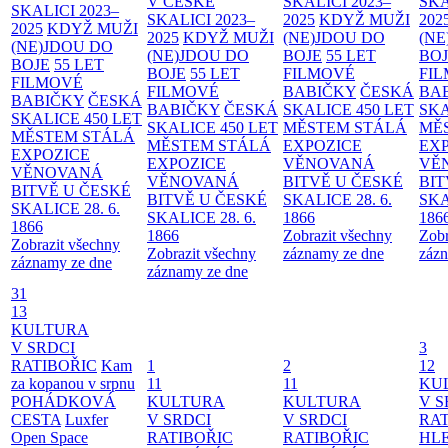
V ČESKÉ
SKALICI 2023–
SKA
SKALICI 2023–
SKALICI 2023–
2025
KDYŽ MUŽI
202
2025
KDYŽ MUŽI
2025
KDYŽ MUŽI
(NE)JDOU DO
(NE
(NE)JDOU DO
(NE)JDOU DO
BOJE
55 LET
BO
BOJE
55 LET
BOJE
55 LET
FILMOVÉ
FI
FILMOVÉ
FILMOVÉ
BABIČKY
ČESKÁ
BA
BABIČKY
ČESKÁ
BABIČKY
ČESKÁ
SKALICE 450 LET
SKA
SKALICE 450 LET
SKALICE 450 LET
MĚSTEM
STÁLÁ
MĚ
MĚSTEM
STÁLÁ
MĚSTEM
STÁLÁ
EXPOZICE
EX
EXPOZICE
EXPOZICE
VĚNOVANÁ
VĚ
VĚNOVANÁ
VĚNOVANÁ
BITVĚ U ČESKÉ
BIT
BITVĚ U ČESKÉ
BITVĚ U ČESKÉ
SKALICE 28. 6.
SKA
SKALICE 28. 6.
SKALICE 28. 6.
1866
186
1866
1866
Zobrazit všechny
Zobr
Zobrazit všechny
Zobrazit všechny
záznamy ze dne
zázn
záznamy ze dne
záznamy ze dne
31
13
KULTURA
V SRDCI
3
RATIBOŘIC
Kam
1
2
12
za kopanou v srpnu
11
11
KU
POHÁDKOVÁ
KULTURA
KULTURA
V S
CESTA
Luxfer
V SRDCI
V SRDCI
RAT
Open Space
RATIBOŘIC
RATIBOŘIC
HLE