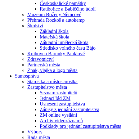
Českoskalické památky
Ratibořice a Babiččino údolí
Muzeum Boženy Němcové
Přehrada Rozkoš a autokemp
Školství
Základní škola
Mateřská škola
Základní umělecká škola
Středisko volného času Bájo
Knihovna Barunky Panklové
Zdravotnictví
Partnerská města
Znak, vlajka a logo města
Samospráva
Starostka a místostarostka
Zastupitelstvo města
Seznam zastupitelů
Jednací řád ZM
Usnesení zastupitelstva
Zápisy z jednání zastupitelstva
ZM online vysílání
Archiv videozáznamů
Podklady pro jednání zastupitelstva města
Výbory
Rada města