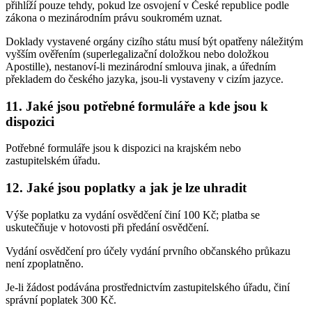
přihlíží pouze tehdy, pokud lze osvojení v České republice podle
zákona o mezinárodním právu soukromém uznat.
Doklady vystavené orgány cizího státu musí být opatřeny náležitým
vyšším ověřením (superlegalizační doložkou nebo doložkou
Apostille), nestanoví-li mezinárodní smlouva jinak, a úředním
překladem do českého jazyka, jsou-li vystaveny v cizím jazyce.
11. Jaké jsou potřebné formuláře a kde jsou k
dispozici
Potřebné formuláře jsou k dispozici na krajském nebo
zastupitelském úřadu.
12. Jaké jsou poplatky a jak je lze uhradit
Výše poplatku za vydání osvědčení činí 100 Kč; platba se
uskutečňuje v hotovosti při předání osvědčení.
Vydání osvědčení pro účely vydání prvního občanského průkazu
není zpoplatněno.
Je-li žádost podávána prostřednictvím zastupitelského úřadu, činí
správní poplatek 300 Kč.