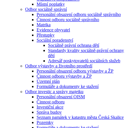
Místní poplatky
Odbor sociálně správní
Personální obsazení odboru sociálně správního
Činnost odboru sociálně správního
Matrika
Evidence obyvatel
Přestupky
Sociální poradenství
Sociálně právní ochrana dětí
Standardy kvality sociálně-právní ochrany
dětí
Adresář poskytovatelů sociálních služeb
Odbor výstavby a životního prostředí
Personální obsazení odboru výstavby a ŽP
Činnost odboru výstavby a ŽP
Územní plán
Formuláře a dokumenty ke stažení
Odbor investic a správy majetku
Personální obsazení OISM
Činnost odboru
Investiční akce
Správa budov
Seznam památek v katastru města Česká Skalice
Pozemky
Formuláře a dokumenty ke stažení