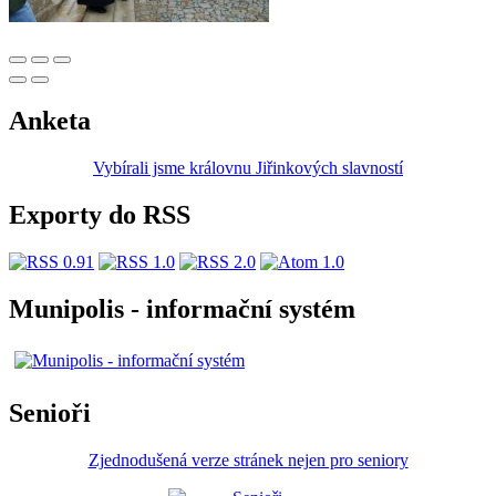
Anketa
Vybírali jsme královnu Jiřinkových slavností
Exporty do RSS
Munipolis - informační systém
Senioři
Zjednodušená verze stránek nejen pro seniory