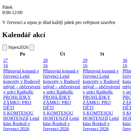
Pátek
8:00-12:00
V červenci a srpnu je úřad každý pátek pro veřejnost uzavřen
Kalendář akcí
Srpen
2026
Po
Út
St
27
28
29
30
16
16
16
16
Přípravná kopaná v
Přípravná kopaná v
Přípravná kopaná v
Příp
červenci
Letní
červenci
Letní
červenci
Letní
červ
koncerty v Rudrově
koncerty v Rudrově
koncerty v Rudrově
konc
mlýně – občerstvení
mlýně – občerstvení
mlýně – občerstvení
mlýn
v srdci Ratibořic
v srdci Ratibořic
v srdci Ratibořic
v sr
PROHLÍDKY
PROHLÍDKY
PROHLÍDKY
PR
ZÁMKU PRO
ZÁMKU PRO
ZÁMKU PRO
ZÁ
DĚTI
DĚTI
DĚTI
DĚT
S KOMTESOU
S KOMTESOU
S KOMTESOU
S 
HORTENZIÍ
Letní
HORTENZIÍ
Letní
HORTENZIÍ
Letní
HOR
kino Rozkoš v
kino Rozkoš v
kino Rozkoš v
kino
červenci 2026
červenci 2026
červenci 2026
červ