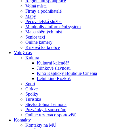
Regionální spolupráce
Volná místa
Firmy a podnikatelé
Mapy
Pečovatelská služba
Munipolis - informační systém
Mapa sběrných míst
Senior taxi
Online kamery
Krizová karta obce
Volný čas
Kultura
Kulturní kalendář
Jiřinkové slavnosti
Kino Kaplicky Boutique Cinema
Letní kino Rozkoš
Sport
Církve
Spolky
Turistika
Stezka Johna Lennona
Pozvánky k sousedům
Online rezervace sportovišť
Kontakty
Kontakty na MÚ