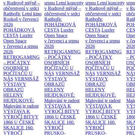
v Rudrově mlýně –
srpnu
Letní koncerty
srpnu
Letní koncerty
srp
občerstvení v srdci
v Rudrově mlýně –
v Rudrově mlýně –
v Ru
Ratibořic
Letní kino
občerstvení v srdci
občerstvení v srdci
obče
Rozkoš v červenci
Ratibořic
Ratibořic
Rati
2026
POHÁDKOVÁ
POHÁDKOVÁ
PO
POHÁDKOVÁ
CESTA
Luxfer
CESTA
Luxfer
CE
CESTA
Luxfer
Open Space
Open Space
Ope
Open Space
v červenci a srpnu
v červenci a srpnu
v če
v červenci a srpnu
2026
2026
202
2026
RETROGAMING
RETROGAMING
RE
RETROGAMING
– POČÁTKY
– POČÁTKY
– 
– POČÁTKY
OSOBNÍCH
OSOBNÍCH
OS
OSOBNÍCH
POČÍTAČŮ U
POČÍTAČŮ U
PO
POČÍTAČŮ U
NÁS
VERNISÁŽ
NÁS
VERNISÁŽ
NÁ
NÁS
VERNISÁŽ
VÝSTAVY
VÝSTAVY
VÝ
VÝSTAVY
OBRAZŮ
OBRAZŮ
OB
OBRAZŮ
HELENY
HELENY
HE
HELENY
HEJDUKOVÉ:
HEJDUKOVÉ:
HE
HEJDUKOVÉ:
Malování je radost
Malování je radost
Malo
Malování je radost
VÝSTAVA K
VÝSTAVA K
VÝ
VÝSTAVA K
VÝROČÍ BITVY
VÝROČÍ BITVY
VÝ
VÝROČÍ BITVY
1866 U ČESKÉ
1866 U ČESKÉ
186
1866 U ČESKÉ
SKALICE
160.
SKALICE
160.
SK
SKALICE
160.
VÝROČÍ
VÝROČÍ
VÝ
VÝROČÍ
PRUSKO-
PRUSKO-
PR