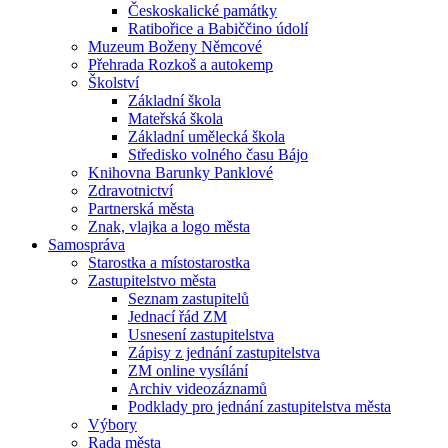
Českoskalické památky
Ratibořice a Babiččino údolí
Muzeum Boženy Němcové
Přehrada Rozkoš a autokemp
Školství
Základní škola
Mateřská škola
Základní umělecká škola
Středisko volného času Bájo
Knihovna Barunky Panklové
Zdravotnictví
Partnerská města
Znak, vlajka a logo města
Samospráva
Starostka a místostarostka
Zastupitelstvo města
Seznam zastupitelů
Jednací řád ZM
Usnesení zastupitelstva
Zápisy z jednání zastupitelstva
ZM online vysílání
Archiv videozáznamů
Podklady pro jednání zastupitelstva města
Výbory
Rada města