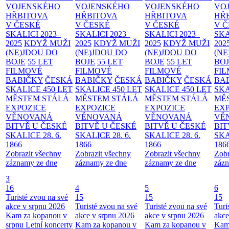
VOJENSKÉHO
VOJENSKÉHO
VOJENSKÉHO
VO
HŘBITOVA
HŘBITOVA
HŘBITOVA
HŘ
V ČESKÉ
V ČESKÉ
V ČESKÉ
V 
SKALICI 2023–
SKALICI 2023–
SKALICI 2023–
SKA
2025
KDYŽ MUŽI
2025
KDYŽ MUŽI
2025
KDYŽ MUŽI
202
(NE)JDOU DO
(NE)JDOU DO
(NE)JDOU DO
(NE
BOJE
55 LET
BOJE
55 LET
BOJE
55 LET
BO
FILMOVÉ
FILMOVÉ
FILMOVÉ
FI
BABIČKY
ČESKÁ
BABIČKY
ČESKÁ
BABIČKY
ČESKÁ
BA
SKALICE 450 LET
SKALICE 450 LET
SKALICE 450 LET
SKA
MĚSTEM
STÁLÁ
MĚSTEM
STÁLÁ
MĚSTEM
STÁLÁ
MĚ
EXPOZICE
EXPOZICE
EXPOZICE
EX
VĚNOVANÁ
VĚNOVANÁ
VĚNOVANÁ
VĚ
BITVĚ U ČESKÉ
BITVĚ U ČESKÉ
BITVĚ U ČESKÉ
BIT
SKALICE 28. 6.
SKALICE 28. 6.
SKALICE 28. 6.
SKA
1866
1866
1866
186
Zobrazit všechny
Zobrazit všechny
Zobrazit všechny
Zobr
záznamy ze dne
záznamy ze dne
záznamy ze dne
zázn
3
16
4
5
6
Turisté zvou na své
15
15
15
akce v srpnu 2026
Turisté zvou na své
Turisté zvou na své
Turi
Kam za kopanou v
akce v srpnu 2026
akce v srpnu 2026
akce
srpnu
Letní koncerty
Kam za kopanou v
Kam za kopanou v
Kam