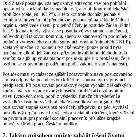
OSSZ také posuzuje, zda nepříznivý zdravotní stav pro pobírání
opakující se sociální dávky nadále trvá, a to při kontrolní lékařské
prohlídce (dále jen "KLP"). K této kontrole dochází jednak v
termínu stanoveném při předchozím posouzení na základě žádosti
orgánu, který vede řízení, pro jehož účely je posudek žádán (řádná
KLP), jednak tehdy, zjistí-li se posudkově významné skutečnosti,
odůvodňující takovou kontrolu, anebo za stanovených podmínek z
podnětu vymezeného okruhu správních orgánů (mimořádná KLP), a
zcela výjimečně i z podnětu fyzické osoby (pouze pokud byla
uznána invalidní, její žádost o přiznání invalidního důchodu byla
zamítnuta a již uplynula platnost posudku, jde-li o prokázání, že je
osobou se zdravotním postižením podle zákona o zaměstnanosti).
Posudek musí vycházet ze zjištění zdravotního stavu posuzovaného
a musí odpovídat posudkovým kritériím, stanoveným v právních
předpisech. Při posuzování posudkový orgán vychází z lékařských
zpráv a nálezů, vypracovaných ošetřujícími lékaři o zdravotním
stavu fyzických osob, popř. z výsledků funkčních vyšetření a
výsledků vlastního vyšetření lékaře posudkového orgánu. Při
posuzování stupně závislosti pro účely příspěvku na péči vychází
posudkový orgán navíc i z výsledku sociálního šetření, které v řízení
na prvním stupni provádí sociální pracovník příslušné krajské
pobočky Úřadu práce České republiky.
7. Jakým způsobem můžete zahájit řešení životní