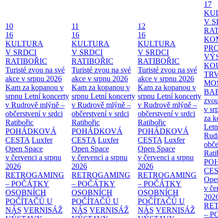
17
KU
V S
10
11
12
RAT
16
16
16
KO
KULTURA
KULTURA
KULTURA
PR
V SRDCI
V SRDCI
V SRDCI
VÝ
RATIBOŘIC
RATIBOŘIC
RATIBOŘIC
KO
Turisté zvou na své
Turisté zvou na své
Turisté zvou na své
TR
akce v srpnu 2026
akce v srpnu 2026
akce v srpnu 2026
MO
Kam za kopanou v
Kam za kopanou v
Kam za kopanou v
BA
srpnu
Letní koncerty
srpnu
Letní koncerty
srpnu
Letní koncerty
zvou
v Rudrově mlýně –
v Rudrově mlýně –
v Rudrově mlýně –
v sr
občerstvení v srdci
občerstvení v srdci
občerstvení v srdci
za k
Ratibořic
Ratibořic
Ratibořic
Letn
POHÁDKOVÁ
POHÁDKOVÁ
POHÁDKOVÁ
Rud
CESTA
Luxfer
CESTA
Luxfer
CESTA
Luxfer
obče
Open Space
Open Space
Open Space
Rati
v červenci a srpnu
v červenci a srpnu
v červenci a srpnu
PO
2026
2026
2026
CE
RETROGAMING
RETROGAMING
RETROGAMING
Ope
– POČÁTKY
– POČÁTKY
– POČÁTKY
v če
OSOBNÍCH
OSOBNÍCH
OSOBNÍCH
202
POČÍTAČŮ U
POČÍTAČŮ U
POČÍTAČŮ U
RE
NÁS
VERNISÁŽ
NÁS
VERNISÁŽ
NÁS
VERNISÁŽ
– 