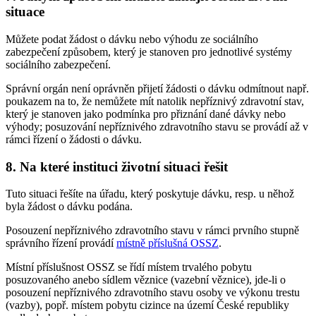
situace
Můžete podat žádost o dávku nebo výhodu ze sociálního
zabezpečení způsobem, který je stanoven pro jednotlivé systémy
sociálního zabezpečení.
Správní orgán není oprávněn přijetí žádosti o dávku odmítnout např.
poukazem na to, že nemůžete mít natolik nepříznivý zdravotní stav,
který je stanoven jako podmínka pro přiznání dané dávky nebo
výhody; posuzování nepříznivého zdravotního stavu se provádí až v
rámci řízení o žádosti o dávku.
8. Na které instituci životní situaci řešit
Tuto situaci řešíte na úřadu, který poskytuje dávku, resp. u něhož
byla žádost o dávku podána.
Posouzení nepříznivého zdravotního stavu v rámci prvního stupně
správního řízení provádí
místně příslušná OSSZ
.
Místní příslušnost OSSZ se řídí místem trvalého pobytu
posuzovaného anebo sídlem věznice (vazební věznice), jde-li o
posouzení nepříznivého zdravotního stavu osoby ve výkonu trestu
(vazby), popř. místem pobytu cizince na území České republiky