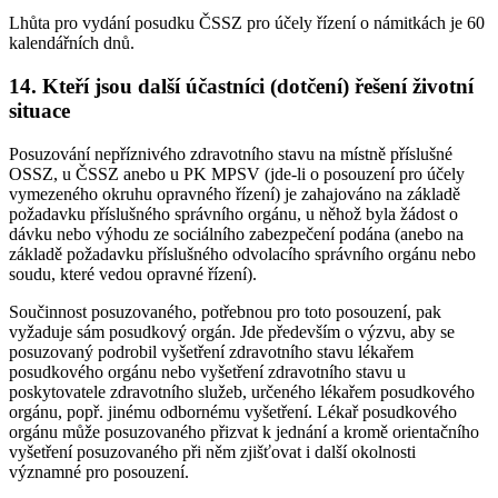
Lhůta pro vydání posudku ČSSZ pro účely řízení o námitkách je 60
kalendářních dnů.
14. Kteří jsou další účastníci (dotčení) řešení životní
situace
Posuzování nepříznivého zdravotního stavu na místně příslušné
OSSZ, u ČSSZ anebo u PK MPSV (jde-li o posouzení pro účely
vymezeného okruhu opravného řízení) je zahajováno na základě
požadavku příslušného správního orgánu, u něhož byla žádost o
dávku nebo výhodu ze sociálního zabezpečení podána (anebo na
základě požadavku příslušného odvolacího správního orgánu nebo
soudu, které vedou opravné řízení).
Součinnost posuzovaného, potřebnou pro toto posouzení, pak
vyžaduje sám posudkový orgán. Jde především o výzvu, aby se
posuzovaný podrobil vyšetření zdravotního stavu lékařem
posudkového orgánu nebo vyšetření zdravotního stavu u
poskytovatele zdravotního služeb, určeného lékařem posudkového
orgánu, popř. jinému odbornému vyšetření. Lékař posudkového
orgánu může posuzovaného přizvat k jednání a kromě orientačního
vyšetření posuzovaného při něm zjišťovat i další okolnosti
významné pro posouzení.