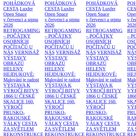
POHÁDKOVÁ
POHÁDKOVÁ
POHÁDKOVÁ
PO
CESTA
Luxfer
CESTA
Luxfer
CESTA
Luxfer
CE
Open Space
Open Space
Open Space
Ope
v červenci a srpnu
v červenci a srpnu
v červenci a srpnu
v če
2026
2026
2026
202
RETROGAMING
RETROGAMING
RETROGAMING
RE
– POČÁTKY
– POČÁTKY
– POČÁTKY
– 
OSOBNÍCH
OSOBNÍCH
OSOBNÍCH
OS
POČÍTAČŮ U
POČÍTAČŮ U
POČÍTAČŮ U
PO
NÁS
VERNISÁŽ
NÁS
VERNISÁŽ
NÁS
VERNISÁŽ
NÁ
VÝSTAVY
VÝSTAVY
VÝSTAVY
VÝ
OBRAZŮ
OBRAZŮ
OBRAZŮ
OB
HELENY
HELENY
HELENY
HE
HEJDUKOVÉ:
HEJDUKOVÉ:
HEJDUKOVÉ:
HE
Malování je radost
Malování je radost
Malování je radost
Malo
VÝSTAVA K
VÝSTAVA K
VÝSTAVA K
VÝ
VÝROČÍ BITVY
VÝROČÍ BITVY
VÝROČÍ BITVY
VÝ
1866 U ČESKÉ
1866 U ČESKÉ
1866 U ČESKÉ
186
SKALICE
160.
SKALICE
160.
SKALICE
160.
SK
VÝROČÍ
VÝROČÍ
VÝROČÍ
VÝ
PRUSKO-
PRUSKO-
PRUSKO-
PR
RAKOUSKÉ
RAKOUSKÉ
RAKOUSKÉ
RA
VÁLKY
CESTA
VÁLKY
CESTA
VÁLKY
CESTA
VÁ
ZA SVĚTLEM
ZA SVĚTLEM
ZA SVĚTLEM
ZA
REKONSTRUKCE
REKONSTRUKCE
REKONSTRUKCE
RE