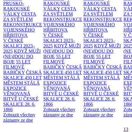
PRUSKO-
RAKOUSKÉ
RAKOUSKÉ
RA
RAKOUSKÉ
VÁLKY
CESTA
VÁLKY
CESTA
VÁ
VÁLKY
CESTA
ZA SVĚTLEM
ZA SVĚTLEM
ZA
ZA SVĚTLEM
REKONSTRUKCE
REKONSTRUKCE
RE
REKONSTRUKCE
VOJENSKÉHO
VOJENSKÉHO
VO
VOJENSKÉHO
HŘBITOVA
HŘBITOVA
HŘ
HŘBITOVA
V ČESKÉ
V ČESKÉ
V 
V ČESKÉ
SKALICI 2023–
SKALICI 2023–
SKA
SKALICI 2023–
2025
KDYŽ MUŽI
2025
KDYŽ MUŽI
202
2025
KDYŽ MUŽI
(NE)JDOU DO
(NE)JDOU DO
(NE
(NE)JDOU DO
BOJE
55 LET
BOJE
55 LET
BO
BOJE
55 LET
FILMOVÉ
FILMOVÉ
FI
FILMOVÉ
BABIČKY
ČESKÁ
BABIČKY
ČESKÁ
BA
BABIČKY
ČESKÁ
SKALICE 450 LET
SKALICE 450 LET
SKA
SKALICE 450 LET
MĚSTEM
STÁLÁ
MĚSTEM
STÁLÁ
MĚ
MĚSTEM
STÁLÁ
EXPOZICE
EXPOZICE
EX
EXPOZICE
VĚNOVANÁ
VĚNOVANÁ
VĚ
VĚNOVANÁ
BITVĚ U ČESKÉ
BITVĚ U ČESKÉ
BIT
BITVĚ U ČESKÉ
SKALICE 28. 6.
SKALICE 28. 6.
SKA
SKALICE 28. 6.
1866
1866
186
1866
Zobrazit všechny
Zobrazit všechny
Zobr
Zobrazit všechny
záznamy ze dne
záznamy ze dne
zázn
záznamy ze dne
13