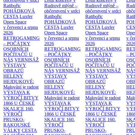
občerstvení v srdci
Letní koncerty v
Letní koncerty v
Letn
Ratibořic
Rudrově mlýně –
Rudrově mlýně –
Rud
POHÁDKOVÁ
občerstvení v srdci
občerstvení v srdci
obče
CESTA
Luxfer
Ratibořic
Ratibořic
Rati
Open Space
POHÁDKOVÁ
POHÁDKOVÁ
PO
v červenci a srpnu
CESTA
Luxfer
CESTA
Luxfer
CE
2026
Open Space
Open Space
Ope
RETROGAMING
v červenci a srpnu
v červenci a srpnu
v če
– POČÁTKY
2026
2026
202
OSOBNÍCH
RETROGAMING
RETROGAMING
RE
POČÍTAČŮ U
– POČÁTKY
– POČÁTKY
– 
NÁS
VERNISÁŽ
OSOBNÍCH
OSOBNÍCH
OS
VÝSTAVY
POČÍTAČŮ U
POČÍTAČŮ U
PO
OBRAZŮ
NÁS
VERNISÁŽ
NÁS
VERNISÁŽ
NÁ
HELENY
VÝSTAVY
VÝSTAVY
VÝ
HEJDUKOVÉ:
OBRAZŮ
OBRAZŮ
OB
Malování je radost
HELENY
HELENY
HE
VÝSTAVA K
HEJDUKOVÉ:
HEJDUKOVÉ:
HE
VÝROČÍ BITVY
Malování je radost
Malování je radost
Malo
1866 U ČESKÉ
VÝSTAVA K
VÝSTAVA K
VÝ
SKALICE
160.
VÝROČÍ BITVY
VÝROČÍ BITVY
VÝ
VÝROČÍ
1866 U ČESKÉ
1866 U ČESKÉ
186
PRUSKO-
SKALICE
160.
SKALICE
160.
SK
RAKOUSKÉ
VÝROČÍ
VÝROČÍ
VÝ
VÁLKY
CESTA
PRUSKO-
PRUSKO-
PR