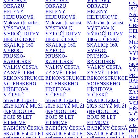
VÝSTAVY
VÝSTAVY
VÝSTAVY
OS
OBRAZŮ
OBRAZŮ
OBRAZŮ
PO
HELENY
HELENY
HELENY
NÁ
HEJDUKOVÉ:
HEJDUKOVÉ:
HEJDUKOVÉ:
VÝ
Malování je radost
Malování je radost
Malování je radost
OB
VÝSTAVA K
VÝSTAVA K
VÝSTAVA K
HE
VÝROČÍ BITVY
VÝROČÍ BITVY
VÝROČÍ BITVY
HE
1866 U ČESKÉ
1866 U ČESKÉ
1866 U ČESKÉ
Malo
SKALICE
160.
SKALICE
160.
SKALICE
160.
VÝ
VÝROČÍ
VÝROČÍ
VÝROČÍ
VÝ
PRUSKO-
PRUSKO-
PRUSKO-
186
RAKOUSKÉ
RAKOUSKÉ
RAKOUSKÉ
SK
VÁLKY
CESTA
VÁLKY
CESTA
VÁLKY
CESTA
VÝ
ZA SVĚTLEM
ZA SVĚTLEM
ZA SVĚTLEM
PR
REKONSTRUKCE
REKONSTRUKCE
REKONSTRUKCE
RA
VOJENSKÉHO
VOJENSKÉHO
VOJENSKÉHO
VÁ
HŘBITOVA
HŘBITOVA
HŘBITOVA
ZA
V ČESKÉ
V ČESKÉ
V ČESKÉ
RE
SKALICI 2023–
SKALICI 2023–
SKALICI 2023–
VO
2025
KDYŽ MUŽI
2025
KDYŽ MUŽI
2025
KDYŽ MUŽI
HŘ
(NE)JDOU DO
(NE)JDOU DO
(NE)JDOU DO
V 
BOJE
55 LET
BOJE
55 LET
BOJE
55 LET
SKA
FILMOVÉ
FILMOVÉ
FILMOVÉ
202
BABIČKY
ČESKÁ
BABIČKY
ČESKÁ
BABIČKY
ČESKÁ
(NE
SKALICE 450 LET
SKALICE 450 LET
SKALICE 450 LET
BO