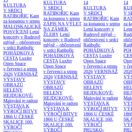
KULTURA
14
14
KULTURA
V SRDCI
KULTURA
KU
V SRDCI
RATIBOŘIC
Kam
V SRDCI
V S
RATIBOŘIC
Kam
za kopanou v srpnu
RATIBOŘIC
Kam
RAT
za kopanou v srpnu
ZÁPIS NA VÝLET
za kopanou v srpnu
za k
MALOSKALICKÉ
NA ZÁMEK
Letní koncerty v
Letn
POSVÍCENÍ
Letní
ŽLEBY
Letní
Rudrově mlýně –
Rud
koncerty v Rudrově
koncerty v Rudrově
občerstvení v srdci
obče
mlýně – občerstvení
mlýně – občerstvení
Ratibořic
Rati
v srdci Ratibořic
v srdci Ratibořic
POHÁDKOVÁ
PO
POHÁDKOVÁ
POHÁDKOVÁ
CESTA
Luxfer
CE
CESTA
Luxfer
CESTA
Luxfer
Open Space
Ope
Open Space
Open Space
v červenci a srpnu
v če
v červenci a srpnu
v červenci a srpnu
2026
VERNISÁŽ
202
2026
VERNISÁŽ
2026
VERNISÁŽ
VÝSTAVY
VÝ
VÝSTAVY
VÝSTAVY
OBRAZŮ
OB
OBRAZŮ
OBRAZŮ
HELENY
HE
HELENY
HELENY
HEJDUKOVÉ:
HE
HEJDUKOVÉ:
HEJDUKOVÉ:
Malování je radost
Malo
Malování je radost
Malování je radost
VÝSTAVA K
VÝ
VÝSTAVA K
VÝSTAVA K
VÝROČÍ BITVY
VÝ
VÝROČÍ BITVY
VÝROČÍ BITVY
1866 U ČESKÉ
186
1866 U ČESKÉ
1866 U ČESKÉ
SKALICE
160.
SK
SKALICE
160.
SKALICE
160.
VÝROČÍ
VÝ
VÝROČÍ
VÝROČÍ
PRUSKO-
PR