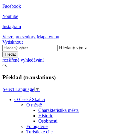
Facebook
Youtube
Instagram
Verze pro seniory
Mapa webu
Vytisknout
Hledaný výraz
Hledat
rozšířené vyhledávání
cz
Překlad (translations)
Select Language
▼
O České Skalici
O městě
Charakteristika města
Historie
Osobnosti
Fotogalerie
Turistické cíle