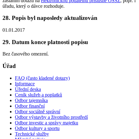
zasláním dotazu na
elektronickou podatelnu příslušné OSSZ
, popř. i
úřadu, který o dávce rozhoduje.
28. Popis byl naposledy aktualizován
01.01.2017
29. Datum konce platnosti popisu
Bez časového omezení.
Úřad
FAQ (často kladené dotazy)
Informace
Úřední deska
Ceník služeb a poplatků
Odbor tajemníka
Odbor finanční
Odbor sociálně správní
Odbor výstavby a životního prostředí
Odbor investic a správy majetku
Odbor kultury a sportu
Technické služby