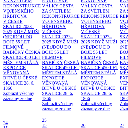
ZA SVĚTLEM
RAKOUSKÉ
RAKOUSKÉ
RA
REKONSTRUKCE
VÁLKY
CESTA
VÁLKY
CESTA
VÁ
VOJENSKÉHO
ZA SVĚTLEM
ZA SVĚTLEM
ZA
HŘBITOVA
REKONSTRUKCE
REKONSTRUKCE
RE
V ČESKÉ
VOJENSKÉHO
VOJENSKÉHO
VO
SKALICI 2023–
HŘBITOVA
HŘBITOVA
HŘ
2025
KDYŽ MUŽI
V ČESKÉ
V ČESKÉ
V 
(NE)JDOU DO
SKALICI 2023–
SKALICI 2023–
SKA
BOJE
55 LET
2025
KDYŽ MUŽI
2025
KDYŽ MUŽI
202
FILMOVÉ
(NE)JDOU DO
(NE)JDOU DO
(NE
BABIČKY
ČESKÁ
BOJE
55 LET
BOJE
55 LET
BO
SKALICE 450 LET
FILMOVÉ
FILMOVÉ
FI
MĚSTEM
STÁLÁ
BABIČKY
ČESKÁ
BABIČKY
ČESKÁ
BA
EXPOZICE
SKALICE 450 LET
SKALICE 450 LET
SKA
VĚNOVANÁ
MĚSTEM
STÁLÁ
MĚSTEM
STÁLÁ
MĚ
BITVĚ U ČESKÉ
EXPOZICE
EXPOZICE
EX
SKALICE 28. 6.
VĚNOVANÁ
VĚNOVANÁ
VĚ
1866
BITVĚ U ČESKÉ
BITVĚ U ČESKÉ
BIT
Zobrazit všechny
SKALICE 28. 6.
SKALICE 28. 6.
SKA
záznamy ze dne
1866
1866
186
Zobrazit všechny
Zobrazit všechny
Zobr
záznamy ze dne
záznamy ze dne
zázn
25
24
15
26
27
15