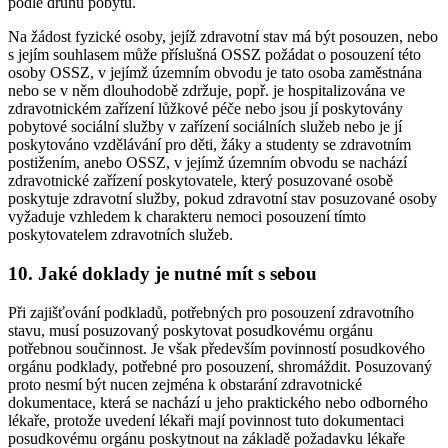
podle druhu pobytu.
Na žádost fyzické osoby, jejíž zdravotní stav má být posouzen, nebo
s jejím souhlasem může příslušná OSSZ požádat o posouzení této
osoby OSSZ, v jejímž územním obvodu je tato osoba zaměstnána
nebo se v něm dlouhodobě zdržuje, popř. je hospitalizována ve
zdravotnickém zařízení lůžkové péče nebo jsou jí poskytovány
pobytové sociální služby v zařízení sociálních služeb nebo je jí
poskytováno vzdělávání pro děti, žáky a studenty se zdravotním
postižením, anebo OSSZ, v jejímž územním obvodu se nachází
zdravotnické zařízení poskytovatele, který posuzované osobě
poskytuje zdravotní služby, pokud zdravotní stav posuzované osoby
vyžaduje vzhledem k charakteru nemoci posouzení tímto
poskytovatelem zdravotních služeb.
10. Jaké doklady je nutné mít s sebou
Při zajišťování podkladů, potřebných pro posouzení zdravotního
stavu, musí posuzovaný poskytovat posudkovému orgánu
potřebnou součinnost. Je však především povinností posudkového
orgánu podklady, potřebné pro posouzení, shromáždit. Posuzovaný
proto nesmí být nucen zejména k obstarání zdravotnické
dokumentace, která se nachází u jeho praktického nebo odborného
lékaře, protože uvedení lékaři mají povinnost tuto dokumentaci
posudkovému orgánu poskytnout na základě požadavku lékaře