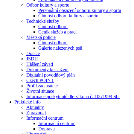
Odbor kultury a sportu
Personální obsazení odboru kultury a sportu
Činnost odboru kultury a sportu
Technické služby
Činnost odboru
Ceník služeb a prací
Městská policie
Činnost odboru
Galerie nalezených psů
Dotace
JSDH
Hlášení závad
Dokumenty ke stažení
Digitální povodňový plán
Czech POINT
Profil zadavatele
Životní situace
Informace poskytnuté dle zákona č. 106⁄1999 Sb.
Praktické info
Aktuality
Zpravodaj
Informační centrum
Informační centrum
Doprava