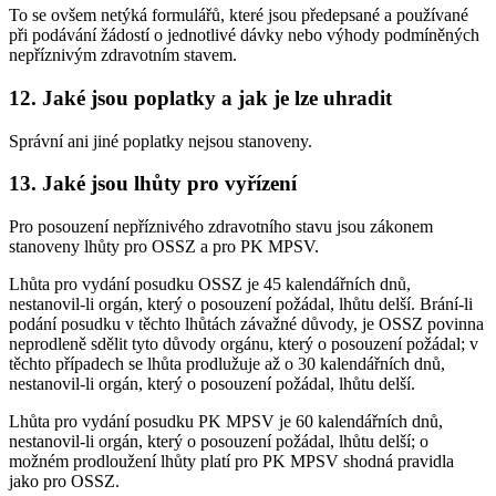
To se ovšem netýká formulářů, které jsou předepsané a používané
při podávání žádostí o jednotlivé dávky nebo výhody podmíněných
nepříznivým zdravotním stavem.
12. Jaké jsou poplatky a jak je lze uhradit
Správní ani jiné poplatky nejsou stanoveny.
13. Jaké jsou lhůty pro vyřízení
Pro posouzení nepříznivého zdravotního stavu jsou zákonem
stanoveny lhůty pro OSSZ a pro PK MPSV.
Lhůta pro vydání posudku OSSZ je 45 kalendářních dnů,
nestanovil-li orgán, který o posouzení požádal, lhůtu delší. Brání-li
podání posudku v těchto lhůtách závažné důvody, je OSSZ povinna
neprodleně sdělit tyto důvody orgánu, který o posouzení požádal; v
těchto případech se lhůta prodlužuje až o 30 kalendářních dnů,
nestanovil-li orgán, který o posouzení požádal, lhůtu delší.
Lhůta pro vydání posudku PK MPSV je 60 kalendářních dnů,
nestanovil-li orgán, který o posouzení požádal, lhůtu delší; o
možném prodloužení lhůty platí pro PK MPSV shodná pravidla
jako pro OSSZ.