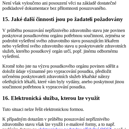
Není však vyloučeno ani posouzení věci na základě dostatečné
podkladové dokumentace bez přítomnosti posuzovaného.
15. Jaké další činnosti jsou po žadateli požadovány
V průběhu posuzování nepříznivého zdravotního stavu jste povinen
poskytovat posudkovému orgánu potřebnou součinnost, zejména se
podrobit vyšetření svého zdravotního stavu posuzujícím lékařem
nebo vyšetření svého zdravotního stavu u poskytovatele zdravotních
služeb, kterého posudkový orgán určí, popř. jinému odbornému
vyšetření.
Kromě toho jste na výzvu posudkového orgánu povinen sdělit a
doložit údaje významné pro vypracování posudku, předložit
určenému poskytovateli zdravotních služeb lékařské nálezy
ošetřujících lékařů, které vám byly vydány, anebo poskytnout jinou
součinnost potřebnou k vypracování posudku.
16. Elektronická služba, kterou lze využít
Tuto situaci nelze řešit elektronickou formou.
K případným dotazům v průběhu posuzování nepříznivého
zdravotního stavu však lze využít i e-mailové formy, a to např.