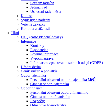
Seznam radních
Jednací řád
Usnesení rady města
Komise
Vyhlášky a nařízení
Veřejné zakázky
Kontrola a stížnosti
Úřad
FAQ (často kladené dotazy)
Informace
Kontakty
E-podatelna
Povinné informace
Výroční zpráva
Informace o zpracování osobních údajů (GDPR)
Úřední deska
Ceník služeb a poplatků
Odbor tajemníka
Personální obsazení odboru tajemníka MěÚ
Činnost odboru tajemníka
Odbor finanční
Personální obsazení odboru finančního
Činnost odboru finančního
Rozpočty
Odpadové hospodářství