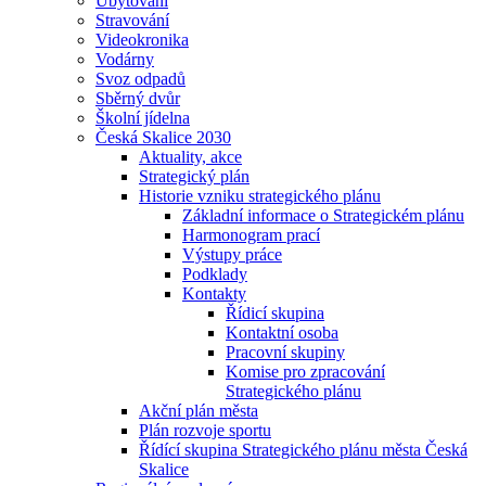
Ubytování
Stravování
Videokronika
Vodárny
Svoz odpadů
Sběrný dvůr
Školní jídelna
Česká Skalice 2030
Aktuality, akce
Strategický plán
Historie vzniku strategického plánu
Základní informace o Strategickém plánu
Harmonogram prací
Výstupy práce
Podklady
Kontakty
Řídicí skupina
Kontaktní osoba
Pracovní skupiny
Komise pro zpracování
Strategického plánu
Akční plán města
Plán rozvoje sportu
Řídící skupina Strategického plánu města Česká
Skalice