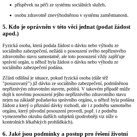
příspěvek na péči ze systému sociálních služeb,
osobu zdravotně znevýhodněnou v systému zaměstnanosti.
5. Kdo je oprávněn v této věci jednat (podat žádost
apod.)
Fyzická osoba, která podala žádost o dávku nebo výhodu ze
sociálního zabezpečení, nežádá o posouzení svého nepříznivého
zdravotního stavu samostatně, ale toto posouzení vždy zajišťuje
správní orgán, u něhož byla žádost o dávku nebo výhodu ze
sociálního zabezpečení podána.
Zčásti odlišná je situace, pokud fyzická osoba (dále též
"posuzovaný") již dávku ze sociálního zabezpečení, podmíněnou
nepříznivým zdravotním stavem, pobírá. V takovém případě může
dojít k novému posouzení jejího nepříznivého zdravotního stavu
nejen na základě požadavku správního orgánu, u něhož byla podána
žádost a který o přiznání dávky rozhodl, ale i z podnětu samotného
orgánu, který původní posouzení provedl, popř. i z podnětu
vymezeného okruhu dalších subjektů (podrobněji viz níže o
kontrolních lékařských prohlídkách).
6. Jaké jsou podmínky a postup pro řešení životní