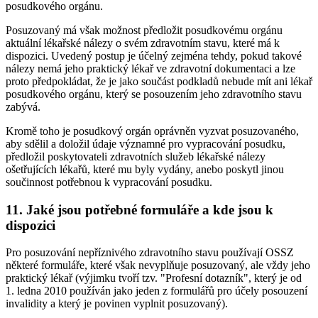
posudkového orgánu.
Posuzovaný má však možnost předložit posudkovému orgánu
aktuální lékařské nálezy o svém zdravotním stavu, které má k
dispozici. Uvedený postup je účelný zejména tehdy, pokud takové
nálezy nemá jeho praktický lékař ve zdravotní dokumentaci a lze
proto předpokládat, že je jako součást podkladů nebude mít ani lékař
posudkového orgánu, který se posouzením jeho zdravotního stavu
zabývá.
Kromě toho je posudkový orgán oprávněn vyzvat posuzovaného,
aby sdělil a doložil údaje významné pro vypracování posudku,
předložil poskytovateli zdravotních služeb lékařské nálezy
ošetřujících lékařů, které mu byly vydány, anebo poskytl jinou
součinnost potřebnou k vypracování posudku.
11. Jaké jsou potřebné formuláře a kde jsou k
dispozici
Pro posuzování nepříznivého zdravotního stavu používají OSSZ
některé formuláře, které však nevyplňuje posuzovaný, ale vždy jeho
praktický lékař (výjimku tvoří tzv. "Profesní dotazník", který je od
1. ledna 2010 používán jako jeden z formulářů pro účely posouzení
invalidity a který je povinen vyplnit posuzovaný).