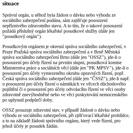
situace
Správní orgán, u něhož byla žádost o dávku nebo výhodu ze
sociálního zabezpečení podána, sám zajišťuje posouzení
nepříznivého zdravotního stavu. A to tím, že o takové posouzení
požádá příslušný orgán lékařské posudkové služby (dále jen
"posudkový orgán").
Posudkovým orgánem je okresní správa sociálního zabezpečení, v
Praze Pražská správa sociálního zabezpečení a v Brně Městská
správa sociálního zabezpečení Brno (dále jen "OSSZ"), jde-li o
posouzení pro účely řízení na prvním stupni, posudková komise
Ministerstva práce a sociálních věcí (dále jen "PK MPSV"), jde-li o
posouzení pro účely vymezeného okruhu opravných řízení, popř.
Česká správa sociálního zabezpečení (dále jen "ČSSZ"), jde-li např.
o posouzení pro účely řízení o námitkách ve věcech důchodového
pojištění či o posouzení pro účely odvolacího řízení ve věci osoby
zdravotně znevýhodněné nebo ve věci poskytování nemocenského
po uplynutí podpůrčí doby.
OSSZ posuzuje zdravotní stav, v případě žádosti o dávku nebo
výhodu ze sociálního zabezpečení, při zjišťovací lékařské prohlídce,
a to na základě žádosti správního orgánu, který vede řízení, pro
jehož účely je posudek žádán.