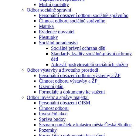
Místní poplatky
Odbor sociálně správní
Personální obsazení odboru sociálně správního
Činnost odboru sociálně správního
Matrika
Evidence obyvatel
Přestupky
Sociální poradenství
Sociálně právní ochrana dětí
Standardy kvality sociálně-právní ochrany
dětí
Adresář poskytovatelů sociálních služeb
Odbor výstavby a životního prostředí
Personální obsazení odboru výstavby a ŽP
Činnost odboru výstavby a ŽP
Územní plán
Formuláře a dokumenty ke stažení
Odbor investic a správy majetku
Personální obsazení OISM
Činnost odboru
Investiční akce
Správa budov
Seznam památek v katastru města Česká Skalice
Pozemky
Formuláře a dokumenty ke stažení