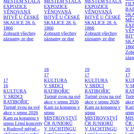
MĚSTEM
STÁLÁ
MĚSTEM
STÁLÁ
MĚSTEM
STÁLÁ
FI
EXPOZICE
EXPOZICE
EXPOZICE
BA
VĚNOVANÁ
VĚNOVANÁ
VĚNOVANÁ
SKA
BITVĚ U ČESKÉ
BITVĚ U ČESKÉ
BITVĚ U ČESKÉ
MĚ
SKALICE 28. 6.
SKALICE 28. 6.
SKALICE 28. 6.
EX
1866
1866
1866
VĚ
Zobrazit všechny
Zobrazit všechny
Zobrazit všechny
BIT
záznamy ze dne
záznamy ze dne
záznamy ze dne
SKA
186
Zobr
zázn
18
19
20
17
17
17
17
KULTURA
KULTURA
KU
16
V SRDCI
V SRDCI
V S
KULTURA
RATIBOŘIC
RATIBOŘIC
RAT
V SRDCI
Turisté zvou na své
Turisté zvou na své
Turi
RATIBOŘIC
akce v srpnu 2026
akce v srpnu 2026
akce
Turisté zvou na své
Kam za kopanou v
Kam za kopanou v
Kam
akce v srpnu 2026
srpnu
srpnu
srpn
Kam za kopanou v
MISTROVSTVÍ
MISTROVSTVÍ
MI
srpnu
Letní koncerty
ČR JUNIORŮ
ČR JUNIORŮ
ČR 
v Rudrově mlýně –
V JACHTINGU
V JACHTINGU
V 