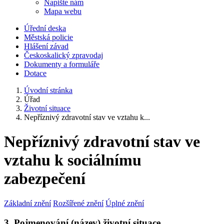
Napište nám
Mapa webu
Úřední deska
Městská policie
Hlášení závad
Českoskalický zpravodaj
Dokumenty a formuláře
Dotace
Úvodní stránka
Úřad
Životní situace
Nepříznivý zdravotní stav ve vztahu k...
Nepříznivý zdravotní stav ve
vztahu k sociálnímu
zabezpečení
Základní znění
Rozšířené znění
Úplné znění
3. Pojmenování (název) životní situace