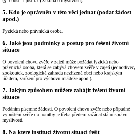
(§ 5 odst. 1 písm. c) zákona o myslivosti).
5. Kdo je oprávněn v této věci jednat (podat žádost
apod.)
Fyzická nebo právnická osoba.
6. Jaké jsou podmínky a postup pro řešení životní
situace
O povolení chovu zvěře v zajetí může požádat fyzická nebo
právnická osoba, která se zabývá chovem zvěře v zajetí (jednotlivec,
zookoutek, zoologická zahrada nezřízená obcí nebo krajským
úřadem, zařízení pro výchovu mládeže apod.).
7. Jakým způsobem můžete zahájit řešení životní
situace
Podáním písemné žádosti. O povolení chovu zvěře nebo případné
vypuštění zvěře do honitby je třeba předem zažádat státní správu
myslivosti.
8. Na které instituci životní situaci řešit