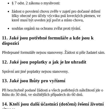
§ 7 odst. 2 zákona o myslivosti:
žádost o povolení chovu zvěře v zajetí pro dočasné držení
lišky obecné pro účely výcviku psů loveckých plemen, ve
které musí být uveden její počet a místo chovu,
souhlas orgánů na ochranu zvířat proti týrání.
11. Jaké jsou potřebné formuláře a kde jsou k
dispozici
Předepsané formuláře nejsou stanoveny. Žádost si píše žadatel sám.
12. Jaké jsou poplatky a jak je lze uhradit
Správní ani jiné poplatky nejsou stanoveny.
13. Jaké jsou lhůty pro vyřízení
Při bezchybně podané žádosti a všech potřebných náležitostí jde o
lhůtu do 30 dnů, ve složitějších případech do 60 dnů.
14. Kteří jsou další účastníci (dotčení) řešení životní