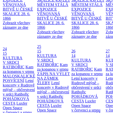
EXPOZICE
SKALICE 450 LET
SKALICE 450 LET
SKA
VĚNOVANÁ
MĚSTEM
STÁLÁ
MĚSTEM
STÁLÁ
MĚ
BITVĚ U ČESKÉ
EXPOZICE
EXPOZICE
EX
SKALICE 28. 6.
VĚNOVANÁ
VĚNOVANÁ
VĚ
1866
BITVĚ U ČESKÉ
BITVĚ U ČESKÉ
BIT
Zobrazit všechny
SKALICE 28. 6.
SKALICE 28. 6.
SKA
záznamy ze dne
1866
1866
186
Zobrazit všechny
Zobrazit všechny
Zobr
záznamy ze dne
záznamy ze dne
zázn
25
24
15
26
27
15
KULTURA
14
14
KULTURA
V SRDCI
KULTURA
KU
V SRDCI
RATIBOŘIC
Kam
V SRDCI
V S
RATIBOŘIC
Kam
za kopanou v srpnu
RATIBOŘIC
Kam
RAT
za kopanou v srpnu
ZÁPIS NA VÝLET
za kopanou v srpnu
za k
MALOSKALICKÉ
NA ZÁMEK
Letní koncerty v
Letn
POSVÍCENÍ
Letní
ŽLEBY
Letní
Rudrově mlýně –
Rud
koncerty v Rudrově
koncerty v Rudrově
občerstvení v srdci
obče
mlýně – občerstvení
mlýně – občerstvení
Ratibořic
Rati
v srdci Ratibořic
v srdci Ratibořic
POHÁDKOVÁ
PO
POHÁDKOVÁ
POHÁDKOVÁ
CESTA
Luxfer
CE
CESTA
Luxfer
CESTA
Luxfer
Open Space
Ope
Open Space
Open Space
v červenci a srpnu
v če
v červenci a srpnu