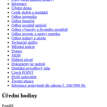
Informace
Úřední deska
Ceník služeb a poplatků
Odbor tajemníka
Odbor finanční
Odbor sociálně správní
Odbor výstavby a životního prostředí
Odbor investic a správy majetku
Odbor kultury a sportu
Technické služby
Městská policie
Dotace
JSDH
Hlášení závad
Dokumenty ke stažení
Digitální povodňový plán
Czech POINT
Profil zadavatele
Životní situace
Informace poskytnuté dle zákona č. 106⁄1999 Sb.
Úřední hodiny
Pondělí