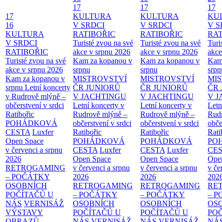
17
17
17
17
KULTURA
KULTURA
KU
16
V SRDCI
V SRDCI
V S
KULTURA
RATIBOŘIC
RATIBOŘIC
RAT
V SRDCI
Turisté zvou na své
Turisté zvou na své
Turi
RATIBOŘIC
akce v srpnu 2026
akce v srpnu 2026
akce
Turisté zvou na své
Kam za kopanou v
Kam za kopanou v
Kam
akce v srpnu 2026
srpnu
srpnu
srpn
Kam za kopanou v
MISTROVSTVÍ
MISTROVSTVÍ
MI
srpnu
Letní koncerty
ČR JUNIORŮ
ČR JUNIORŮ
ČR 
v Rudrově mlýně –
V JACHTINGU
V JACHTINGU
V 
občerstvení v srdci
Letní koncerty v
Letní koncerty v
Letn
Ratibořic
Rudrově mlýně –
Rudrově mlýně –
Rud
POHÁDKOVÁ
občerstvení v srdci
občerstvení v srdci
obče
CESTA
Luxfer
Ratibořic
Ratibořic
Rati
Open Space
POHÁDKOVÁ
POHÁDKOVÁ
PO
v červenci a srpnu
CESTA
Luxfer
CESTA
Luxfer
CE
2026
Open Space
Open Space
Ope
RETROGAMING
v červenci a srpnu
v červenci a srpnu
v če
– POČÁTKY
2026
2026
202
OSOBNÍCH
RETROGAMING
RETROGAMING
RE
POČÍTAČŮ U
– POČÁTKY
– POČÁTKY
– 
NÁS
VERNISÁŽ
OSOBNÍCH
OSOBNÍCH
OS
VÝSTAVY
POČÍTAČŮ U
POČÍTAČŮ U
PO
OBRAZŮ
NÁS
VERNISÁŽ
NÁS
VERNISÁŽ
NÁ