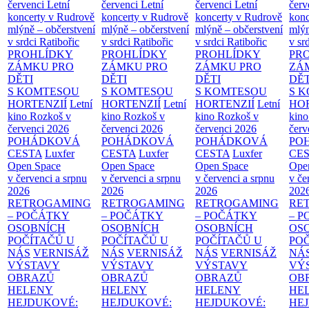
červenci
Letní
červenci
Letní
červenci
Letní
červ
koncerty v Rudrově
koncerty v Rudrově
koncerty v Rudrově
konc
mlýně – občerstvení
mlýně – občerstvení
mlýně – občerstvení
mlýn
v srdci Ratibořic
v srdci Ratibořic
v srdci Ratibořic
v sr
PROHLÍDKY
PROHLÍDKY
PROHLÍDKY
PR
ZÁMKU PRO
ZÁMKU PRO
ZÁMKU PRO
ZÁ
DĚTI
DĚTI
DĚTI
DĚT
S KOMTESOU
S KOMTESOU
S KOMTESOU
S 
HORTENZIÍ
Letní
HORTENZIÍ
Letní
HORTENZIÍ
Letní
HOR
kino Rozkoš v
kino Rozkoš v
kino Rozkoš v
kino
červenci 2026
červenci 2026
červenci 2026
červ
POHÁDKOVÁ
POHÁDKOVÁ
POHÁDKOVÁ
PO
CESTA
Luxfer
CESTA
Luxfer
CESTA
Luxfer
CE
Open Space
Open Space
Open Space
Ope
v červenci a srpnu
v červenci a srpnu
v červenci a srpnu
v če
2026
2026
2026
202
RETROGAMING
RETROGAMING
RETROGAMING
RE
– POČÁTKY
– POČÁTKY
– POČÁTKY
– 
OSOBNÍCH
OSOBNÍCH
OSOBNÍCH
OS
POČÍTAČŮ U
POČÍTAČŮ U
POČÍTAČŮ U
PO
NÁS
VERNISÁŽ
NÁS
VERNISÁŽ
NÁS
VERNISÁŽ
NÁ
VÝSTAVY
VÝSTAVY
VÝSTAVY
VÝ
OBRAZŮ
OBRAZŮ
OBRAZŮ
OB
HELENY
HELENY
HELENY
HE
HEJDUKOVÉ:
HEJDUKOVÉ:
HEJDUKOVÉ:
HE