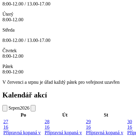
8:00-12.00 / 13.00-17.00
Úterý
8:00-12.00
Středa
8:00-12.00 / 13.00-17.00
Čtvrtek
8:00-12.00
Pátek
8:00-12:00
V červenci a srpnu je úřad každý pátek pro veřejnost uzavřen
Kalendář akcí
Srpen
2026
Po
Út
St
27
28
29
30
16
16
16
16
Přípravná kopaná v
Přípravná kopaná v
Přípravná kopaná v
Příp