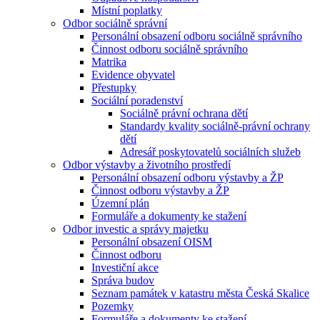
Místní poplatky
Odbor sociálně správní
Personální obsazení odboru sociálně správního
Činnost odboru sociálně správního
Matrika
Evidence obyvatel
Přestupky
Sociální poradenství
Sociálně právní ochrana dětí
Standardy kvality sociálně-právní ochrany
dětí
Adresář poskytovatelů sociálních služeb
Odbor výstavby a životního prostředí
Personální obsazení odboru výstavby a ŽP
Činnost odboru výstavby a ŽP
Územní plán
Formuláře a dokumenty ke stažení
Odbor investic a správy majetku
Personální obsazení OISM
Činnost odboru
Investiční akce
Správa budov
Seznam památek v katastru města Česká Skalice
Pozemky
Formuláře a dokumenty ke stažení