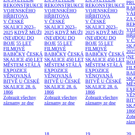
PR
REKONSTRUKCE
REKONSTRUKCE
REKONSTRUKCE
RA
VOJENSKÉHO
VOJENSKÉHO
VOJENSKÉHO
VÁ
HŘBITOVA
HŘBITOVA
HŘBITOVA
ZA
V ČESKÉ
V ČESKÉ
V ČESKÉ
RE
SKALICI 2023–
SKALICI 2023–
SKALICI 2023–
VO
2025
KDYŽ MUŽI
2025
KDYŽ MUŽI
2025
KDYŽ MUŽI
HŘ
(NE)JDOU DO
(NE)JDOU DO
(NE)JDOU DO
V 
BOJE
55 LET
BOJE
55 LET
BOJE
55 LET
SKA
FILMOVÉ
FILMOVÉ
FILMOVÉ
202
BABIČKY
ČESKÁ
BABIČKY
ČESKÁ
BABIČKY
ČESKÁ
(NE
SKALICE 450 LET
SKALICE 450 LET
SKALICE 450 LET
BO
MĚSTEM
STÁLÁ
MĚSTEM
STÁLÁ
MĚSTEM
STÁLÁ
FI
EXPOZICE
EXPOZICE
EXPOZICE
BA
VĚNOVANÁ
VĚNOVANÁ
VĚNOVANÁ
SKA
BITVĚ U ČESKÉ
BITVĚ U ČESKÉ
BITVĚ U ČESKÉ
MĚ
SKALICE 28. 6.
SKALICE 28. 6.
SKALICE 28. 6.
EX
1866
1866
1866
VĚ
Zobrazit všechny
Zobrazit všechny
Zobrazit všechny
BIT
záznamy ze dne
záznamy ze dne
záznamy ze dne
SKA
186
Zobr
zázn
18
19
20