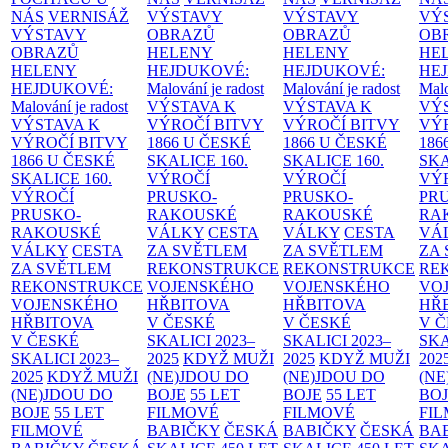
NÁS
VERNISÁŽ
VÝSTAVY
VÝSTAVY
VÝ
VÝSTAVY
OBRAZŮ
OBRAZŮ
OB
OBRAZŮ
HELENY
HELENY
HE
HELENY
HEJDUKOVÉ:
HEJDUKOVÉ:
HE
HEJDUKOVÉ:
Malování je radost
Malování je radost
Malo
Malování je radost
VÝSTAVA K
VÝSTAVA K
VÝ
VÝSTAVA K
VÝROČÍ BITVY
VÝROČÍ BITVY
VÝ
VÝROČÍ BITVY
1866 U ČESKÉ
1866 U ČESKÉ
186
1866 U ČESKÉ
SKALICE
160.
SKALICE
160.
SK
SKALICE
160.
VÝROČÍ
VÝROČÍ
VÝ
VÝROČÍ
PRUSKO-
PRUSKO-
PR
PRUSKO-
RAKOUSKÉ
RAKOUSKÉ
RA
RAKOUSKÉ
VÁLKY
CESTA
VÁLKY
CESTA
VÁ
VÁLKY
CESTA
ZA SVĚTLEM
ZA SVĚTLEM
ZA
ZA SVĚTLEM
REKONSTRUKCE
REKONSTRUKCE
RE
REKONSTRUKCE
VOJENSKÉHO
VOJENSKÉHO
VO
VOJENSKÉHO
HŘBITOVA
HŘBITOVA
HŘ
HŘBITOVA
V ČESKÉ
V ČESKÉ
V 
V ČESKÉ
SKALICI 2023–
SKALICI 2023–
SKA
SKALICI 2023–
2025
KDYŽ MUŽI
2025
KDYŽ MUŽI
202
2025
KDYŽ MUŽI
(NE)JDOU DO
(NE)JDOU DO
(NE
(NE)JDOU DO
BOJE
55 LET
BOJE
55 LET
BO
BOJE
55 LET
FILMOVÉ
FILMOVÉ
FI
FILMOVÉ
BABIČKY
ČESKÁ
BABIČKY
ČESKÁ
BA