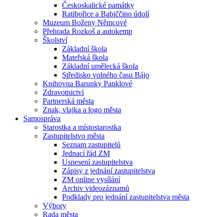
Českoskalické památky
Ratibořice a Babiččino údolí
Muzeum Boženy Němcové
Přehrada Rozkoš a autokemp
Školství
Základní škola
Mateřská škola
Základní umělecká škola
Středisko volného času Bájo
Knihovna Barunky Panklové
Zdravotnictví
Partnerská města
Znak, vlajka a logo města
Samospráva
Starostka a místostarostka
Zastupitelstvo města
Seznam zastupitelů
Jednací řád ZM
Usnesení zastupitelstva
Zápisy z jednání zastupitelstva
ZM online vysílání
Archiv videozáznamů
Podklady pro jednání zastupitelstva města
Výbory
Rada města