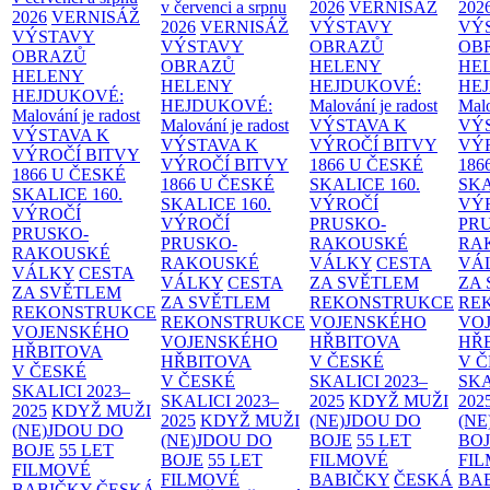
v červenci a srpnu
2026
VERNISÁŽ
202
2026
VERNISÁŽ
2026
VERNISÁŽ
VÝSTAVY
VÝ
VÝSTAVY
VÝSTAVY
OBRAZŮ
OB
OBRAZŮ
OBRAZŮ
HELENY
HE
HELENY
HELENY
HEJDUKOVÉ:
HE
HEJDUKOVÉ:
HEJDUKOVÉ:
Malování je radost
Malo
Malování je radost
Malování je radost
VÝSTAVA K
VÝ
VÝSTAVA K
VÝSTAVA K
VÝROČÍ BITVY
VÝ
VÝROČÍ BITVY
VÝROČÍ BITVY
1866 U ČESKÉ
186
1866 U ČESKÉ
1866 U ČESKÉ
SKALICE
160.
SK
SKALICE
160.
SKALICE
160.
VÝROČÍ
VÝ
VÝROČÍ
VÝROČÍ
PRUSKO-
PR
PRUSKO-
PRUSKO-
RAKOUSKÉ
RA
RAKOUSKÉ
RAKOUSKÉ
VÁLKY
CESTA
VÁ
VÁLKY
CESTA
VÁLKY
CESTA
ZA SVĚTLEM
ZA
ZA SVĚTLEM
ZA SVĚTLEM
REKONSTRUKCE
RE
REKONSTRUKCE
REKONSTRUKCE
VOJENSKÉHO
VO
VOJENSKÉHO
VOJENSKÉHO
HŘBITOVA
HŘ
HŘBITOVA
HŘBITOVA
V ČESKÉ
V 
V ČESKÉ
V ČESKÉ
SKALICI 2023–
SKA
SKALICI 2023–
SKALICI 2023–
2025
KDYŽ MUŽI
202
2025
KDYŽ MUŽI
2025
KDYŽ MUŽI
(NE)JDOU DO
(NE
(NE)JDOU DO
(NE)JDOU DO
BOJE
55 LET
BO
BOJE
55 LET
BOJE
55 LET
FILMOVÉ
FI
FILMOVÉ
FILMOVÉ
BABIČKY
ČESKÁ
BA
BABIČKY
ČESKÁ