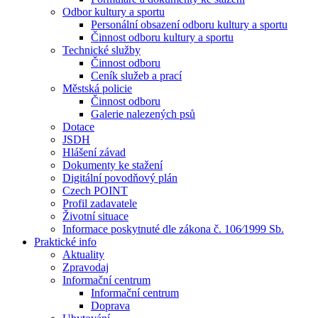
Odbor kultury a sportu
Personální obsazení odboru kultury a sportu
Činnost odboru kultury a sportu
Technické služby
Činnost odboru
Ceník služeb a prací
Městská policie
Činnost odboru
Galerie nalezených psů
Dotace
JSDH
Hlášení závad
Dokumenty ke stažení
Digitální povodňový plán
Czech POINT
Profil zadavatele
Životní situace
Informace poskytnuté dle zákona č. 106⁄1999 Sb.
Praktické info
Aktuality
Zpravodaj
Informační centrum
Informační centrum
Doprava