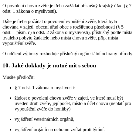
O povolení chovu zvěře je třeba zažádat příslušný krajský úřad (§ 7
odst. 1 zákona o myslivosti).
Dále je třeba požádat o povolení vypuštění zvěře, která byla
chována v zajetí, obecní úřad obce s rozšířenou působností (§ 5
odst. 1 písm. c) a odst. 2 zákona o myslivosti), příslušný podle místa
trvalého pobytu žadatele nebo místa chovu zvěře, příp. místa
vypouštění zvěře.
O udělení výjimky rozhoduje příslušný orgán státní ochrany přírody.
10. Jaké doklady je nutné mít s sebou
Musíte předložit:
§ 7 odst. 1 zákona o myslivosti:
žádost o povolení chovu zvěře v zajetí, ve které musí být
uveden druh zvěře, její počet, místo a účel chovu (neplatí pro
vypouštění zvěře do honitby),
vyjádření veterinárních orgánů,
vyjádření orgánů na ochranu zvířat proti týrání.