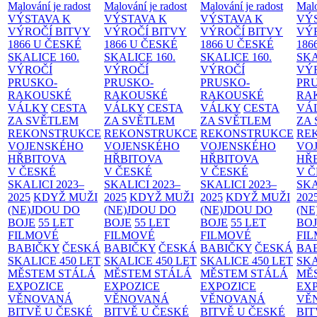
Malování je radost
Malování je radost
Malování je radost
Malo
VÝSTAVA K
VÝSTAVA K
VÝSTAVA K
VÝ
VÝROČÍ BITVY
VÝROČÍ BITVY
VÝROČÍ BITVY
VÝ
1866 U ČESKÉ
1866 U ČESKÉ
1866 U ČESKÉ
186
SKALICE
160.
SKALICE
160.
SKALICE
160.
SK
VÝROČÍ
VÝROČÍ
VÝROČÍ
VÝ
PRUSKO-
PRUSKO-
PRUSKO-
PR
RAKOUSKÉ
RAKOUSKÉ
RAKOUSKÉ
RA
VÁLKY
CESTA
VÁLKY
CESTA
VÁLKY
CESTA
VÁ
ZA SVĚTLEM
ZA SVĚTLEM
ZA SVĚTLEM
ZA
REKONSTRUKCE
REKONSTRUKCE
REKONSTRUKCE
RE
VOJENSKÉHO
VOJENSKÉHO
VOJENSKÉHO
VO
HŘBITOVA
HŘBITOVA
HŘBITOVA
HŘ
V ČESKÉ
V ČESKÉ
V ČESKÉ
V 
SKALICI 2023–
SKALICI 2023–
SKALICI 2023–
SKA
2025
KDYŽ MUŽI
2025
KDYŽ MUŽI
2025
KDYŽ MUŽI
202
(NE)JDOU DO
(NE)JDOU DO
(NE)JDOU DO
(NE
BOJE
55 LET
BOJE
55 LET
BOJE
55 LET
BO
FILMOVÉ
FILMOVÉ
FILMOVÉ
FI
BABIČKY
ČESKÁ
BABIČKY
ČESKÁ
BABIČKY
ČESKÁ
BA
SKALICE 450 LET
SKALICE 450 LET
SKALICE 450 LET
SKA
MĚSTEM
STÁLÁ
MĚSTEM
STÁLÁ
MĚSTEM
STÁLÁ
MĚ
EXPOZICE
EXPOZICE
EXPOZICE
EX
VĚNOVANÁ
VĚNOVANÁ
VĚNOVANÁ
VĚ
BITVĚ U ČESKÉ
BITVĚ U ČESKÉ
BITVĚ U ČESKÉ
BIT