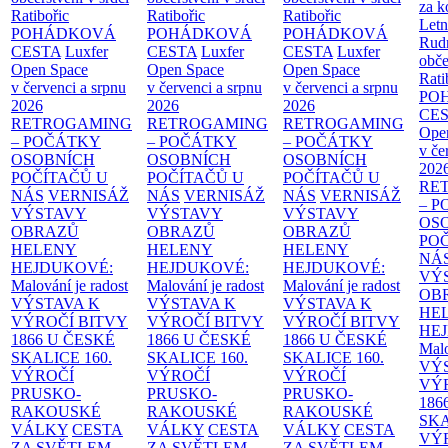
za k
Ratibořic
Ratibořic
Ratibořic
Letn
POHÁDKOVÁ
POHÁDKOVÁ
POHÁDKOVÁ
Rud
CESTA
Luxfer
CESTA
Luxfer
CESTA
Luxfer
obče
Open Space
Open Space
Open Space
Rati
v červenci a srpnu
v červenci a srpnu
v červenci a srpnu
PO
2026
2026
2026
CE
RETROGAMING
RETROGAMING
RETROGAMING
Ope
– POČÁTKY
– POČÁTKY
– POČÁTKY
v če
OSOBNÍCH
OSOBNÍCH
OSOBNÍCH
202
POČÍTAČŮ U
POČÍTAČŮ U
POČÍTAČŮ U
RE
NÁS
VERNISÁŽ
NÁS
VERNISÁŽ
NÁS
VERNISÁŽ
– 
VÝSTAVY
VÝSTAVY
VÝSTAVY
OS
OBRAZŮ
OBRAZŮ
OBRAZŮ
PO
HELENY
HELENY
HELENY
NÁ
HEJDUKOVÉ:
HEJDUKOVÉ:
HEJDUKOVÉ:
VÝ
Malování je radost
Malování je radost
Malování je radost
OB
VÝSTAVA K
VÝSTAVA K
VÝSTAVA K
HE
VÝROČÍ BITVY
VÝROČÍ BITVY
VÝROČÍ BITVY
HE
1866 U ČESKÉ
1866 U ČESKÉ
1866 U ČESKÉ
Malo
SKALICE
160.
SKALICE
160.
SKALICE
160.
VÝ
VÝROČÍ
VÝROČÍ
VÝROČÍ
VÝ
PRUSKO-
PRUSKO-
PRUSKO-
186
RAKOUSKÉ
RAKOUSKÉ
RAKOUSKÉ
SK
VÁLKY
CESTA
VÁLKY
CESTA
VÁLKY
CESTA
VÝ
ZA SVĚTLEM
ZA SVĚTLEM
ZA SVĚTLEM