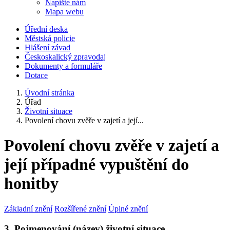
Napište nám
Mapa webu
Úřední deska
Městská policie
Hlášení závad
Českoskalický zpravodaj
Dokumenty a formuláře
Dotace
Úvodní stránka
Úřad
Životní situace
Povolení chovu zvěře v zajetí a její...
Povolení chovu zvěře v zajetí a
její případné vypuštění do
honitby
Základní znění
Rozšířené znění
Úplné znění
3. Pojmenování (název) životní situace