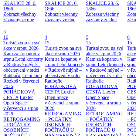
SKALICE 28. 6.
SKALICE 28. 6.
SKALICE 28. 6.
SKA
1866
1866
1866
186
Zobrazit všechny
Zobrazit všechny
Zobrazit všechny
Zobr
záznamy ze dne
záznamy ze dne
záznamy ze dne
zázn
3
16
4
5
6
Turisté zvou na své
15
15
15
akce v srpnu 2026
Turisté zvou na své
Turisté zvou na své
Turi
Kam za kopanou v
akce v srpnu 2026
akce v srpnu 2026
akce
srpnu
Letní koncerty
Kam za kopanou v
Kam za kopanou v
Kam
v Rudrově mlýně –
srpnu
Letní koncerty
srpnu
Letní koncerty
srp
občerstvení v srdci
v Rudrově mlýně –
v Rudrově mlýně –
v Ru
Ratibořic
Letní kino
občerstvení v srdci
občerstvení v srdci
obče
Rozkoš v červenci
Ratibořic
Ratibořic
Rati
2026
POHÁDKOVÁ
POHÁDKOVÁ
PO
POHÁDKOVÁ
CESTA
Luxfer
CESTA
Luxfer
CE
CESTA
Luxfer
Open Space
Open Space
Ope
Open Space
v červenci a srpnu
v červenci a srpnu
v če
v červenci a srpnu
2026
2026
202
2026
RETROGAMING
RETROGAMING
RE
RETROGAMING
– POČÁTKY
– POČÁTKY
– 
– POČÁTKY
OSOBNÍCH
OSOBNÍCH
OS
OSOBNÍCH
POČÍTAČŮ U
POČÍTAČŮ U
PO
POČÍTAČŮ U
NÁS
VERNISÁŽ
NÁS
VERNISÁŽ
NÁ