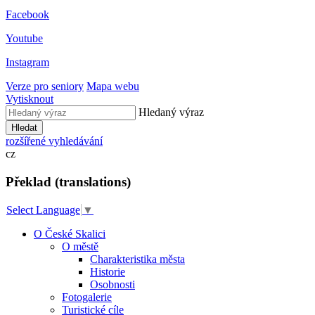
Facebook
Youtube
Instagram
Verze pro seniory
Mapa webu
Vytisknout
Hledaný výraz
Hledat
rozšířené vyhledávání
cz
Překlad (translations)
Select Language
▼
O České Skalici
O městě
Charakteristika města
Historie
Osobnosti
Fotogalerie
Turistické cíle