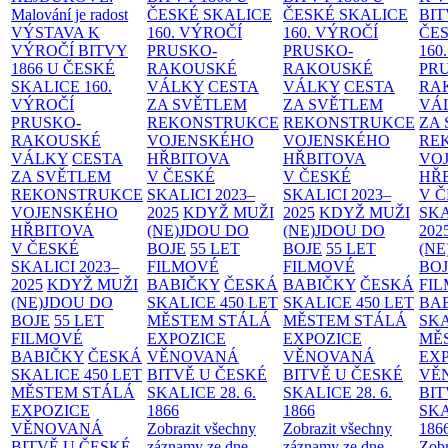
Malování je radost
ČESKÉ SKALICE
ČESKÉ SKALICE
BIT
VÝSTAVA K
160. VÝROČÍ
160. VÝROČÍ
ČES
VÝROČÍ BITVY
PRUSKO-
PRUSKO-
160
1866 U ČESKÉ
RAKOUSKÉ
RAKOUSKÉ
PR
SKALICE
160.
VÁLKY
CESTA
VÁLKY
CESTA
RA
VÝROČÍ
ZA SVĚTLEM
ZA SVĚTLEM
VÁ
PRUSKO-
REKONSTRUKCE
REKONSTRUKCE
ZA
RAKOUSKÉ
VOJENSKÉHO
VOJENSKÉHO
RE
VÁLKY
CESTA
HŘBITOVA
HŘBITOVA
VO
ZA SVĚTLEM
V ČESKÉ
V ČESKÉ
HŘ
REKONSTRUKCE
SKALICI 2023–
SKALICI 2023–
V 
VOJENSKÉHO
2025
KDYŽ MUŽI
2025
KDYŽ MUŽI
SKA
HŘBITOVA
(NE)JDOU DO
(NE)JDOU DO
202
V ČESKÉ
BOJE
55 LET
BOJE
55 LET
(NE
SKALICI 2023–
FILMOVÉ
FILMOVÉ
BO
2025
KDYŽ MUŽI
BABIČKY
ČESKÁ
BABIČKY
ČESKÁ
FI
(NE)JDOU DO
SKALICE 450 LET
SKALICE 450 LET
BA
BOJE
55 LET
MĚSTEM
STÁLÁ
MĚSTEM
STÁLÁ
SKA
FILMOVÉ
EXPOZICE
EXPOZICE
MĚ
BABIČKY
ČESKÁ
VĚNOVANÁ
VĚNOVANÁ
EX
SKALICE 450 LET
BITVĚ U ČESKÉ
BITVĚ U ČESKÉ
VĚ
MĚSTEM
STÁLÁ
SKALICE 28. 6.
SKALICE 28. 6.
BIT
EXPOZICE
1866
1866
SKA
VĚNOVANÁ
Zobrazit všechny
Zobrazit všechny
186
BITVĚ U ČESKÉ
záznamy ze dne
záznamy ze dne
Zobr