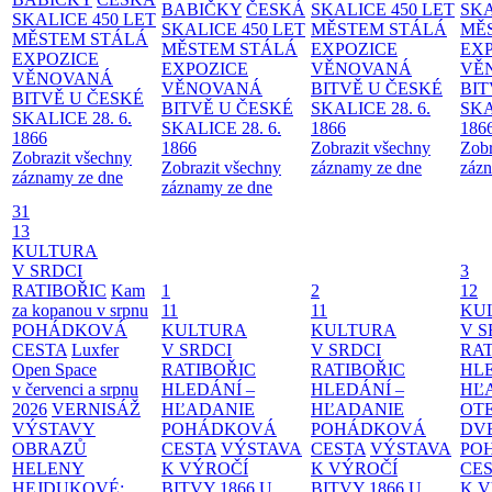
BABIČKY
ČESKÁ
SKALICE 450 LET
SKA
SKALICE 450 LET
SKALICE 450 LET
MĚSTEM
STÁLÁ
MĚ
MĚSTEM
STÁLÁ
MĚSTEM
STÁLÁ
EXPOZICE
EX
EXPOZICE
EXPOZICE
VĚNOVANÁ
VĚ
VĚNOVANÁ
VĚNOVANÁ
BITVĚ U ČESKÉ
BIT
BITVĚ U ČESKÉ
BITVĚ U ČESKÉ
SKALICE 28. 6.
SKA
SKALICE 28. 6.
SKALICE 28. 6.
1866
186
1866
1866
Zobrazit všechny
Zobr
Zobrazit všechny
Zobrazit všechny
záznamy ze dne
zázn
záznamy ze dne
záznamy ze dne
31
13
KULTURA
V SRDCI
3
RATIBOŘIC
Kam
1
2
12
za kopanou v srpnu
11
11
KU
POHÁDKOVÁ
KULTURA
KULTURA
V S
CESTA
Luxfer
V SRDCI
V SRDCI
RAT
Open Space
RATIBOŘIC
RATIBOŘIC
HLE
v červenci a srpnu
HLEDÁNÍ –
HLEDÁNÍ –
HĽ
2026
VERNISÁŽ
HĽADANIE
HĽADANIE
OT
VÝSTAVY
POHÁDKOVÁ
POHÁDKOVÁ
DV
OBRAZŮ
CESTA
VÝSTAVA
CESTA
VÝSTAVA
PO
HELENY
K VÝROČÍ
K VÝROČÍ
CE
HEJDUKOVÉ:
BITVY 1866 U
BITVY 1866 U
K 