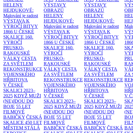
HELENY
VÝSTAVY
VÝSTAVY
VÝ
HEJDUKOVÉ:
OBRAZŮ
OBRAZŮ
OB
Malování je radost
HELENY
HELENY
HE
VÝSTAVA K
HEJDUKOVÉ:
HEJDUKOVÉ:
HE
VÝROČÍ BITVY
Malování je radost
Malování je radost
Malo
1866 U ČESKÉ
VÝSTAVA K
VÝSTAVA K
VÝ
SKALICE
160.
VÝROČÍ BITVY
VÝROČÍ BITVY
VÝ
VÝROČÍ
1866 U ČESKÉ
1866 U ČESKÉ
186
PRUSKO-
SKALICE
160.
SKALICE
160.
SK
RAKOUSKÉ
VÝROČÍ
VÝROČÍ
VÝ
VÁLKY
CESTA
PRUSKO-
PRUSKO-
PR
ZA SVĚTLEM
RAKOUSKÉ
RAKOUSKÉ
RA
REKONSTRUKCE
VÁLKY
CESTA
VÁLKY
CESTA
VÁ
VOJENSKÉHO
ZA SVĚTLEM
ZA SVĚTLEM
ZA
HŘBITOVA
REKONSTRUKCE
REKONSTRUKCE
RE
V ČESKÉ
VOJENSKÉHO
VOJENSKÉHO
VO
SKALICI 2023–
HŘBITOVA
HŘBITOVA
HŘ
2025
KDYŽ MUŽI
V ČESKÉ
V ČESKÉ
V 
(NE)JDOU DO
SKALICI 2023–
SKALICI 2023–
SKA
BOJE
55 LET
2025
KDYŽ MUŽI
2025
KDYŽ MUŽI
202
FILMOVÉ
(NE)JDOU DO
(NE)JDOU DO
(NE
BABIČKY
ČESKÁ
BOJE
55 LET
BOJE
55 LET
BO
SKALICE 450 LET
FILMOVÉ
FILMOVÉ
FI
MĚSTEM
STÁLÁ
BABIČKY
ČESKÁ
BABIČKY
ČESKÁ
BA