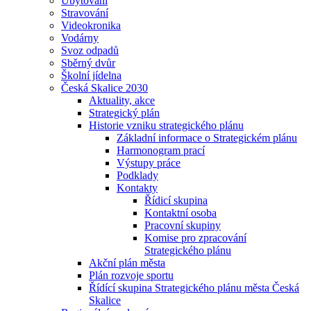
Ubytování
Stravování
Videokronika
Vodárny
Svoz odpadů
Sběrný dvůr
Školní jídelna
Česká Skalice 2030
Aktuality, akce
Strategický plán
Historie vzniku strategického plánu
Základní informace o Strategickém plánu
Harmonogram prací
Výstupy práce
Podklady
Kontakty
Řídicí skupina
Kontaktní osoba
Pracovní skupiny
Komise pro zpracování
Strategického plánu
Akční plán města
Plán rozvoje sportu
Řídící skupina Strategického plánu města Česká
Skalice