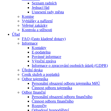
Seznam radních
Jednací řád
Usnesení rady města
Komise
Vyhlášky a nařízení
Veřejné zakázky
Kontrola a stížnosti
Úřad
FAQ (často kladené dotazy)
Informace
Kontakty
E-podatelna
Povinné informace
Výroční zpráva
Informace o zpracování osobních údajů (GDPR)
Úřední deska
Ceník služeb a poplatků
Odbor tajemníka
Personální obsazení odboru tajemníka MěÚ
Činnost odboru tajemníka
Odbor finanční
Personální obsazení odboru finančního
Činnost odboru finančního
Rozpočty
Odpadové hospodářství