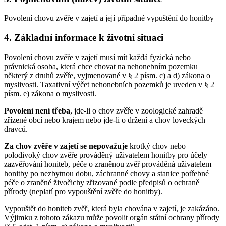
Povolení chovu zvěře v zajetí a její případné vypuštění do honitby
4. Základní informace k životní situaci
Povolení chovu zvěře v zajetí musí mít každá fyzická nebo
právnická osoba, která chce chovat na nehonebním pozemku
některý z druhů zvěře, vyjmenované v § 2 písm. c) a d) zákona o
myslivosti. Taxativní výčet nehonebních pozemků je uveden v § 2
písm. e) zákona o myslivosti.
Povolení není třeba
, jde-li o chov zvěře v zoologické zahradě
zřízené obcí nebo krajem nebo jde-li o držení a chov loveckých
dravců.
Za chov zvěře v zajetí se nepovažuje
krotký chov nebo
polodivoký chov zvěře prováděný uživatelem honitby pro účely
zazvěřování honiteb, péče o zraněnou zvěř prováděná uživatelem
honitby po nezbytnou dobu, záchranné chovy a stanice potřebné
péče o zraněné živočichy zřizované podle předpisů o ochraně
přírody (neplatí pro vypouštění zvěře do honitby).
Vypouštět do honiteb zvěř, která byla chována v zajetí, je zakázáno.
Výjimku z tohoto zákazu může povolit orgán státní ochrany přírody