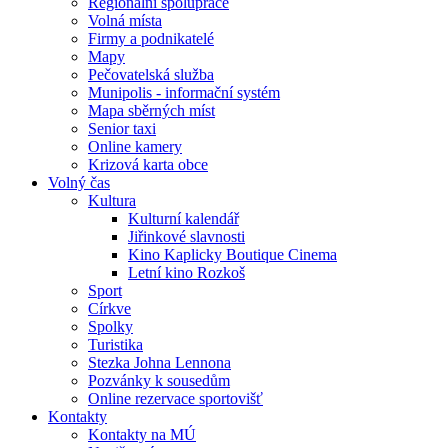
Regionální spolupráce
Volná místa
Firmy a podnikatelé
Mapy
Pečovatelská služba
Munipolis - informační systém
Mapa sběrných míst
Senior taxi
Online kamery
Krizová karta obce
Volný čas
Kultura
Kulturní kalendář
Jiřinkové slavnosti
Kino Kaplicky Boutique Cinema
Letní kino Rozkoš
Sport
Církve
Spolky
Turistika
Stezka Johna Lennona
Pozvánky k sousedům
Online rezervace sportovišť
Kontakty
Kontakty na MÚ