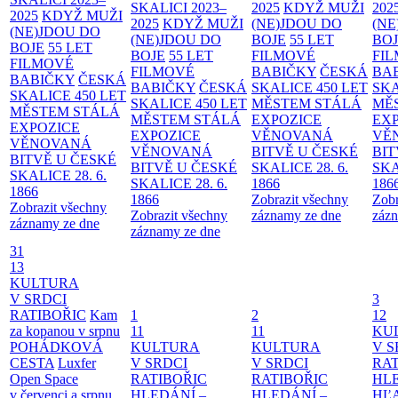
SKALICI 2023–
2025
KDYŽ MUŽI
202
2025
KDYŽ MUŽI
2025
KDYŽ MUŽI
(NE)JDOU DO
(NE
(NE)JDOU DO
(NE)JDOU DO
BOJE
55 LET
BO
BOJE
55 LET
BOJE
55 LET
FILMOVÉ
FI
FILMOVÉ
FILMOVÉ
BABIČKY
ČESKÁ
BA
BABIČKY
ČESKÁ
BABIČKY
ČESKÁ
SKALICE 450 LET
SKA
SKALICE 450 LET
SKALICE 450 LET
MĚSTEM
STÁLÁ
MĚ
MĚSTEM
STÁLÁ
MĚSTEM
STÁLÁ
EXPOZICE
EX
EXPOZICE
EXPOZICE
VĚNOVANÁ
VĚ
VĚNOVANÁ
VĚNOVANÁ
BITVĚ U ČESKÉ
BIT
BITVĚ U ČESKÉ
BITVĚ U ČESKÉ
SKALICE 28. 6.
SKA
SKALICE 28. 6.
SKALICE 28. 6.
1866
186
1866
1866
Zobrazit všechny
Zobr
Zobrazit všechny
Zobrazit všechny
záznamy ze dne
zázn
záznamy ze dne
záznamy ze dne
31
13
KULTURA
V SRDCI
3
RATIBOŘIC
Kam
1
2
12
za kopanou v srpnu
11
11
KU
POHÁDKOVÁ
KULTURA
KULTURA
V S
CESTA
Luxfer
V SRDCI
V SRDCI
RAT
Open Space
RATIBOŘIC
RATIBOŘIC
HLE
v červenci a srpnu
HLEDÁNÍ –
HLEDÁNÍ –
HĽ