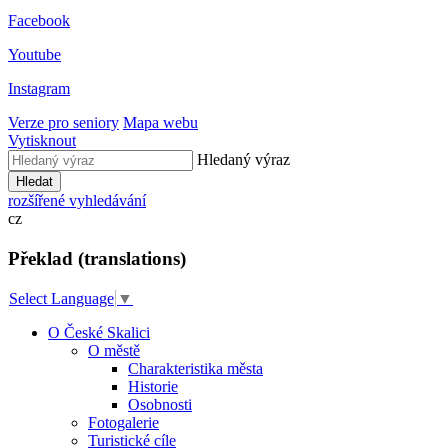
Facebook
Youtube
Instagram
Verze pro seniory
Mapa webu
Vytisknout
Hledaný výraz
Hledat
rozšířené vyhledávání
cz
Překlad (translations)
Select Language
▼
O České Skalici
O městě
Charakteristika města
Historie
Osobnosti
Fotogalerie
Turistické cíle