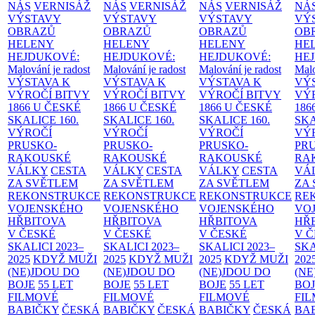
NÁS
VERNISÁŽ
NÁS
VERNISÁŽ
NÁS
VERNISÁŽ
NÁ
VÝSTAVY
VÝSTAVY
VÝSTAVY
VÝ
OBRAZŮ
OBRAZŮ
OBRAZŮ
OB
HELENY
HELENY
HELENY
HE
HEJDUKOVÉ:
HEJDUKOVÉ:
HEJDUKOVÉ:
HE
Malování je radost
Malování je radost
Malování je radost
Malo
VÝSTAVA K
VÝSTAVA K
VÝSTAVA K
VÝ
VÝROČÍ BITVY
VÝROČÍ BITVY
VÝROČÍ BITVY
VÝ
1866 U ČESKÉ
1866 U ČESKÉ
1866 U ČESKÉ
186
SKALICE
160.
SKALICE
160.
SKALICE
160.
SK
VÝROČÍ
VÝROČÍ
VÝROČÍ
VÝ
PRUSKO-
PRUSKO-
PRUSKO-
PR
RAKOUSKÉ
RAKOUSKÉ
RAKOUSKÉ
RA
VÁLKY
CESTA
VÁLKY
CESTA
VÁLKY
CESTA
VÁ
ZA SVĚTLEM
ZA SVĚTLEM
ZA SVĚTLEM
ZA
REKONSTRUKCE
REKONSTRUKCE
REKONSTRUKCE
RE
VOJENSKÉHO
VOJENSKÉHO
VOJENSKÉHO
VO
HŘBITOVA
HŘBITOVA
HŘBITOVA
HŘ
V ČESKÉ
V ČESKÉ
V ČESKÉ
V 
SKALICI 2023–
SKALICI 2023–
SKALICI 2023–
SKA
2025
KDYŽ MUŽI
2025
KDYŽ MUŽI
2025
KDYŽ MUŽI
202
(NE)JDOU DO
(NE)JDOU DO
(NE)JDOU DO
(NE
BOJE
55 LET
BOJE
55 LET
BOJE
55 LET
BO
FILMOVÉ
FILMOVÉ
FILMOVÉ
FI
BABIČKY
ČESKÁ
BABIČKY
ČESKÁ
BABIČKY
ČESKÁ
BA