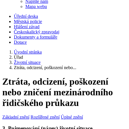
Napište nám
Mapa webu
Úřední deska
Městská policie
Hlášení závad
Českoskalický zpravodaj
Dokumenty a formuláře
Dotace
Úvodní stránka
Úřad
Životní situace
Ztráta, odcizení, poškození nebo...
Ztráta, odcizení, poškození
nebo zničení mezinárodního
řidičského průkazu
Základní znění
Rozšířené znění
Úplné znění
3. Pojmenování (název) životní situace