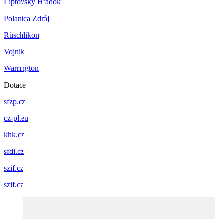
Liptovský Hrádok
Polanica Zdrój
Rüschlikon
Vojnik
Warrington
Dotace
sfzp.cz
cz-pl.eu
khk.cz
sfdi.cz
szif.cz
szif.cz