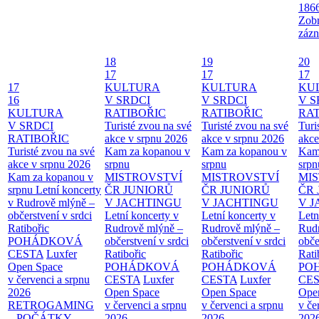
186
Zobr
zázn
18
19
20
17
17
17
17
KULTURA
KULTURA
KU
16
V SRDCI
V SRDCI
V S
KULTURA
RATIBOŘIC
RATIBOŘIC
RAT
V SRDCI
Turisté zvou na své
Turisté zvou na své
Turi
RATIBOŘIC
akce v srpnu 2026
akce v srpnu 2026
akce
Turisté zvou na své
Kam za kopanou v
Kam za kopanou v
Kam
akce v srpnu 2026
srpnu
srpnu
srpn
Kam za kopanou v
MISTROVSTVÍ
MISTROVSTVÍ
MI
srpnu
Letní koncerty
ČR JUNIORŮ
ČR JUNIORŮ
ČR 
v Rudrově mlýně –
V JACHTINGU
V JACHTINGU
V 
občerstvení v srdci
Letní koncerty v
Letní koncerty v
Letn
Ratibořic
Rudrově mlýně –
Rudrově mlýně –
Rud
POHÁDKOVÁ
občerstvení v srdci
občerstvení v srdci
obče
CESTA
Luxfer
Ratibořic
Ratibořic
Rati
Open Space
POHÁDKOVÁ
POHÁDKOVÁ
PO
v červenci a srpnu
CESTA
Luxfer
CESTA
Luxfer
CE
2026
Open Space
Open Space
Ope
RETROGAMING
v červenci a srpnu
v červenci a srpnu
v če
– POČÁTKY
2026
2026
202