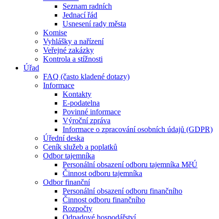
Seznam radních
Jednací řád
Usnesení rady města
Komise
Vyhlášky a nařízení
Veřejné zakázky
Kontrola a stížnosti
Úřad
FAQ (často kladené dotazy)
Informace
Kontakty
E-podatelna
Povinné informace
Výroční zpráva
Informace o zpracování osobních údajů (GDPR)
Úřední deska
Ceník služeb a poplatků
Odbor tajemníka
Personální obsazení odboru tajemníka MěÚ
Činnost odboru tajemníka
Odbor finanční
Personální obsazení odboru finančního
Činnost odboru finančního
Rozpočty
Odpadové hospodářství