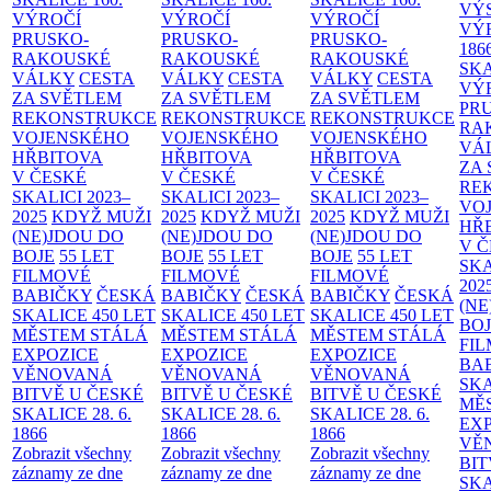
VÝ
VÝROČÍ
VÝROČÍ
VÝROČÍ
VÝ
PRUSKO-
PRUSKO-
PRUSKO-
186
RAKOUSKÉ
RAKOUSKÉ
RAKOUSKÉ
SK
VÁLKY
CESTA
VÁLKY
CESTA
VÁLKY
CESTA
VÝ
ZA SVĚTLEM
ZA SVĚTLEM
ZA SVĚTLEM
PR
REKONSTRUKCE
REKONSTRUKCE
REKONSTRUKCE
RA
VOJENSKÉHO
VOJENSKÉHO
VOJENSKÉHO
VÁ
HŘBITOVA
HŘBITOVA
HŘBITOVA
ZA
V ČESKÉ
V ČESKÉ
V ČESKÉ
RE
SKALICI 2023–
SKALICI 2023–
SKALICI 2023–
VO
2025
KDYŽ MUŽI
2025
KDYŽ MUŽI
2025
KDYŽ MUŽI
HŘ
(NE)JDOU DO
(NE)JDOU DO
(NE)JDOU DO
V 
BOJE
55 LET
BOJE
55 LET
BOJE
55 LET
SKA
FILMOVÉ
FILMOVÉ
FILMOVÉ
202
BABIČKY
ČESKÁ
BABIČKY
ČESKÁ
BABIČKY
ČESKÁ
(NE
SKALICE 450 LET
SKALICE 450 LET
SKALICE 450 LET
BO
MĚSTEM
STÁLÁ
MĚSTEM
STÁLÁ
MĚSTEM
STÁLÁ
FI
EXPOZICE
EXPOZICE
EXPOZICE
BA
VĚNOVANÁ
VĚNOVANÁ
VĚNOVANÁ
SKA
BITVĚ U ČESKÉ
BITVĚ U ČESKÉ
BITVĚ U ČESKÉ
MĚ
SKALICE 28. 6.
SKALICE 28. 6.
SKALICE 28. 6.
EX
1866
1866
1866
VĚ
Zobrazit všechny
Zobrazit všechny
Zobrazit všechny
BIT
záznamy ze dne
záznamy ze dne
záznamy ze dne
SKA