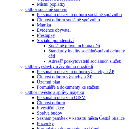
Místní poplatky
Odbor sociálně správní
Personální obsazení odboru sociálně správního
Činnost odboru sociálně správního
Matrika
Evidence obyvatel
Přestupky
Sociální poradenství
Sociálně právní ochrana dětí
Standardy kvality sociálně-právní ochrany
dětí
Adresář poskytovatelů sociálních služeb
Odbor výstavby a životního prostředí
Personální obsazení odboru výstavby a ŽP
Činnost odboru výstavby a ŽP
Územní plán
Formuláře a dokumenty ke stažení
Odbor investic a správy majetku
Personální obsazení OISM
Činnost odboru
Investiční akce
Správa budov
Seznam památek v katastru města Česká Skalice
Pozemky
Formuláře a dokumenty ke stažení