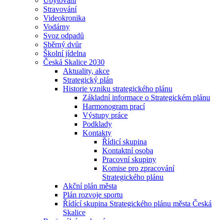
Ubytování
Stravování
Videokronika
Vodárny
Svoz odpadů
Sběrný dvůr
Školní jídelna
Česká Skalice 2030
Aktuality, akce
Strategický plán
Historie vzniku strategického plánu
Základní informace o Strategickém plánu
Harmonogram prací
Výstupy práce
Podklady
Kontakty
Řídicí skupina
Kontaktní osoba
Pracovní skupiny
Komise pro zpracování
Strategického plánu
Akční plán města
Plán rozvoje sportu
Řídící skupina Strategického plánu města Česká
Skalice