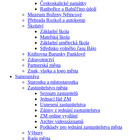
Českoskalické památky
Ratibořice a Babiččino údolí
Muzeum Boženy Němcové
Přehrada Rozkoš a autokemp
Školství
Základní škola
Mateřská škola
Základní umělecká škola
Středisko volného času Bájo
Knihovna Barunky Panklové
Zdravotnictví
Partnerská města
Znak, vlajka a logo města
Samospráva
Starostka a místostarostka
Zastupitelstvo města
Seznam zastupitelů
Jednací řád ZM
Usnesení zastupitelstva
Zápisy z jednání zastupitelstva
ZM online vysílání
Archiv videozáznamů
Podklady pro jednání zastupitelstva města
Výbory
Rada města