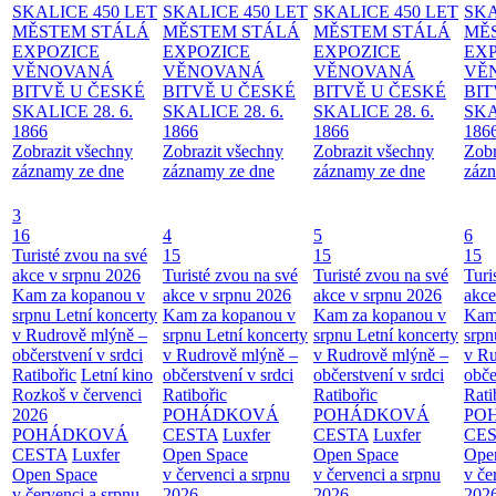
SKALICE 450 LET
SKALICE 450 LET
SKALICE 450 LET
SKA
MĚSTEM
STÁLÁ
MĚSTEM
STÁLÁ
MĚSTEM
STÁLÁ
MĚ
EXPOZICE
EXPOZICE
EXPOZICE
EX
VĚNOVANÁ
VĚNOVANÁ
VĚNOVANÁ
VĚ
BITVĚ U ČESKÉ
BITVĚ U ČESKÉ
BITVĚ U ČESKÉ
BIT
SKALICE 28. 6.
SKALICE 28. 6.
SKALICE 28. 6.
SKA
1866
1866
1866
186
Zobrazit všechny
Zobrazit všechny
Zobrazit všechny
Zobr
záznamy ze dne
záznamy ze dne
záznamy ze dne
zázn
3
16
4
5
6
Turisté zvou na své
15
15
15
akce v srpnu 2026
Turisté zvou na své
Turisté zvou na své
Turi
Kam za kopanou v
akce v srpnu 2026
akce v srpnu 2026
akce
srpnu
Letní koncerty
Kam za kopanou v
Kam za kopanou v
Kam
v Rudrově mlýně –
srpnu
Letní koncerty
srpnu
Letní koncerty
srp
občerstvení v srdci
v Rudrově mlýně –
v Rudrově mlýně –
v Ru
Ratibořic
Letní kino
občerstvení v srdci
občerstvení v srdci
obče
Rozkoš v červenci
Ratibořic
Ratibořic
Rati
2026
POHÁDKOVÁ
POHÁDKOVÁ
PO
POHÁDKOVÁ
CESTA
Luxfer
CESTA
Luxfer
CE
CESTA
Luxfer
Open Space
Open Space
Ope
Open Space
v červenci a srpnu
v červenci a srpnu
v če
v červenci a srpnu
2026
2026
202