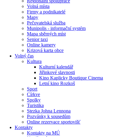
Regionální spolupráce
Volná místa
Firmy a podnikatelé
Mapy
Pečovatelská služba
Munipolis - informační systém
Mapa sběrných míst
Senior taxi
Online kamery
Krizová karta obce
Volný čas
Kultura
Kulturní kalendář
Jiřinkové slavnosti
Kino Kaplicky Boutique Cinema
Letní kino Rozkoš
Sport
Církve
Spolky
Turistika
Stezka Johna Lennona
Pozvánky k sousedům
Online rezervace sportovišť
Kontakty
Kontakty na MÚ