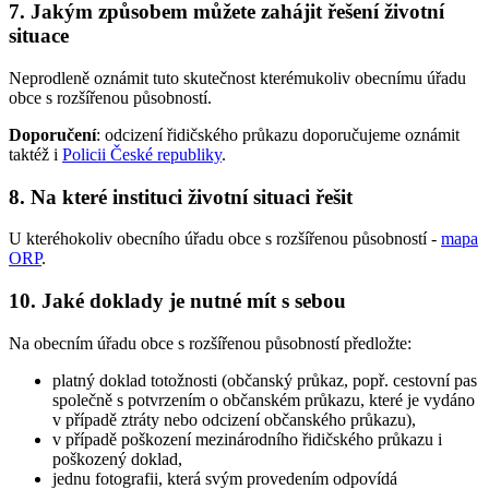
7. Jakým způsobem můžete zahájit řešení životní
situace
Neprodleně oznámit tuto skutečnost kterémukoliv obecnímu úřadu
obce s rozšířenou působností.
Doporučení
: odcizení řidičského průkazu doporučujeme oznámit
taktéž i
Policii České republiky
.
8. Na které instituci životní situaci řešit
U kteréhokoliv obecního úřadu obce s rozšířenou působností -
mapa
ORP
.
10. Jaké doklady je nutné mít s sebou
Na obecním úřadu obce s rozšířenou působností předložte:
platný doklad totožnosti (občanský průkaz, popř. cestovní pas
společně s potvrzením o občanském průkazu, které je vydáno
v případě ztráty nebo odcizení občanského průkazu),
v případě poškození mezinárodního řidičského průkazu i
poškozený doklad,
jednu fotografii, která svým provedením odpovídá