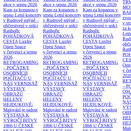
TR
akce v srpnu 2026
akce v srpnu 2026
akce v srpnu 2026
MO
Kam za kopanou v
Kam za kopanou v
Kam za kopanou v
BA
srpnu
Letní koncerty
srpnu
Letní koncerty
srpnu
Letní koncerty
zvou
v Rudrově mlýně –
v Rudrově mlýně –
v Rudrově mlýně –
v sr
občerstvení v srdci
občerstvení v srdci
občerstvení v srdci
za k
Ratibořic
Ratibořic
Ratibořic
Letn
POHÁDKOVÁ
POHÁDKOVÁ
POHÁDKOVÁ
Rud
CESTA
Luxfer
CESTA
Luxfer
CESTA
Luxfer
obče
Open Space
Open Space
Open Space
Rati
v červenci a srpnu
v červenci a srpnu
v červenci a srpnu
PO
2026
2026
2026
CE
RETROGAMING
RETROGAMING
RETROGAMING
Ope
– POČÁTKY
– POČÁTKY
– POČÁTKY
v če
OSOBNÍCH
OSOBNÍCH
OSOBNÍCH
202
POČÍTAČŮ U
POČÍTAČŮ U
POČÍTAČŮ U
RE
NÁS
VERNISÁŽ
NÁS
VERNISÁŽ
NÁS
VERNISÁŽ
– 
VÝSTAVY
VÝSTAVY
VÝSTAVY
OS
OBRAZŮ
OBRAZŮ
OBRAZŮ
PO
HELENY
HELENY
HELENY
NÁ
HEJDUKOVÉ:
HEJDUKOVÉ:
HEJDUKOVÉ:
VÝ
Malování je radost
Malování je radost
Malování je radost
OB
VÝSTAVA K
VÝSTAVA K
VÝSTAVA K
HE
VÝROČÍ BITVY
VÝROČÍ BITVY
VÝROČÍ BITVY
HE
1866 U ČESKÉ
1866 U ČESKÉ
1866 U ČESKÉ
Malo
SKALICE
160.
SKALICE
160.
SKALICE
160.