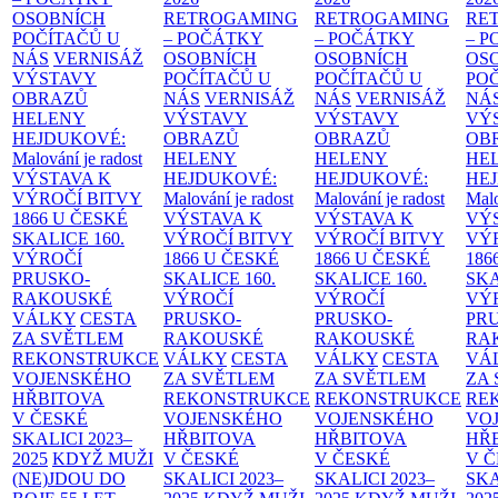
OSOBNÍCH
RETROGAMING
RETROGAMING
RE
POČÍTAČŮ U
– POČÁTKY
– POČÁTKY
– 
NÁS
VERNISÁŽ
OSOBNÍCH
OSOBNÍCH
OS
VÝSTAVY
POČÍTAČŮ U
POČÍTAČŮ U
PO
OBRAZŮ
NÁS
VERNISÁŽ
NÁS
VERNISÁŽ
NÁ
HELENY
VÝSTAVY
VÝSTAVY
VÝ
HEJDUKOVÉ:
OBRAZŮ
OBRAZŮ
OB
Malování je radost
HELENY
HELENY
HE
VÝSTAVA K
HEJDUKOVÉ:
HEJDUKOVÉ:
HE
VÝROČÍ BITVY
Malování je radost
Malování je radost
Malo
1866 U ČESKÉ
VÝSTAVA K
VÝSTAVA K
VÝ
SKALICE
160.
VÝROČÍ BITVY
VÝROČÍ BITVY
VÝ
VÝROČÍ
1866 U ČESKÉ
1866 U ČESKÉ
186
PRUSKO-
SKALICE
160.
SKALICE
160.
SK
RAKOUSKÉ
VÝROČÍ
VÝROČÍ
VÝ
VÁLKY
CESTA
PRUSKO-
PRUSKO-
PR
ZA SVĚTLEM
RAKOUSKÉ
RAKOUSKÉ
RA
REKONSTRUKCE
VÁLKY
CESTA
VÁLKY
CESTA
VÁ
VOJENSKÉHO
ZA SVĚTLEM
ZA SVĚTLEM
ZA
HŘBITOVA
REKONSTRUKCE
REKONSTRUKCE
RE
V ČESKÉ
VOJENSKÉHO
VOJENSKÉHO
VO
SKALICI 2023–
HŘBITOVA
HŘBITOVA
HŘ
2025
KDYŽ MUŽI
V ČESKÉ
V ČESKÉ
V 
(NE)JDOU DO
SKALICI 2023–
SKALICI 2023–
SKA