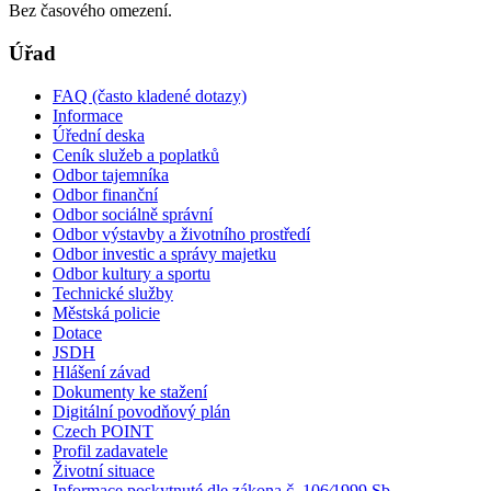
Bez časového omezení.
Úřad
FAQ (často kladené dotazy)
Informace
Úřední deska
Ceník služeb a poplatků
Odbor tajemníka
Odbor finanční
Odbor sociálně správní
Odbor výstavby a životního prostředí
Odbor investic a správy majetku
Odbor kultury a sportu
Technické služby
Městská policie
Dotace
JSDH
Hlášení závad
Dokumenty ke stažení
Digitální povodňový plán
Czech POINT
Profil zadavatele
Životní situace
Informace poskytnuté dle zákona č. 106⁄1999 Sb.