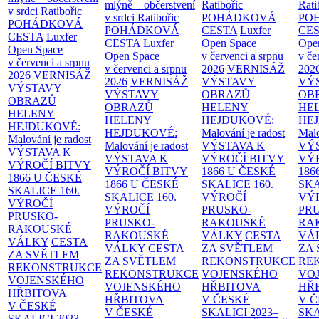
mlýně – občerstvení
Ratibořic
Rati
v srdci Ratibořic
v srdci Ratibořic
POHÁDKOVÁ
PO
POHÁDKOVÁ
POHÁDKOVÁ
CESTA
Luxfer
CE
CESTA
Luxfer
CESTA
Luxfer
Open Space
Ope
Open Space
Open Space
v červenci a srpnu
v če
v červenci a srpnu
v červenci a srpnu
2026
VERNISÁŽ
202
2026
VERNISÁŽ
2026
VERNISÁŽ
VÝSTAVY
VÝ
VÝSTAVY
VÝSTAVY
OBRAZŮ
OB
OBRAZŮ
OBRAZŮ
HELENY
HE
HELENY
HELENY
HEJDUKOVÉ:
HE
HEJDUKOVÉ:
HEJDUKOVÉ:
Malování je radost
Malo
Malování je radost
Malování je radost
VÝSTAVA K
VÝ
VÝSTAVA K
VÝSTAVA K
VÝROČÍ BITVY
VÝ
VÝROČÍ BITVY
VÝROČÍ BITVY
1866 U ČESKÉ
186
1866 U ČESKÉ
1866 U ČESKÉ
SKALICE
160.
SK
SKALICE
160.
SKALICE
160.
VÝROČÍ
VÝ
VÝROČÍ
VÝROČÍ
PRUSKO-
PR
PRUSKO-
PRUSKO-
RAKOUSKÉ
RA
RAKOUSKÉ
RAKOUSKÉ
VÁLKY
CESTA
VÁ
VÁLKY
CESTA
VÁLKY
CESTA
ZA SVĚTLEM
ZA
ZA SVĚTLEM
ZA SVĚTLEM
REKONSTRUKCE
RE
REKONSTRUKCE
REKONSTRUKCE
VOJENSKÉHO
VO
VOJENSKÉHO
VOJENSKÉHO
HŘBITOVA
HŘ
HŘBITOVA
HŘBITOVA
V ČESKÉ
V 
V ČESKÉ
V ČESKÉ
SKALICI 2023–
SKA
SKALICI 2023–