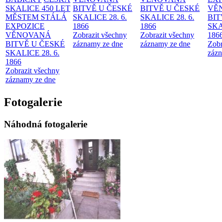
SKALICE 450 LET
BITVĚ U ČESKÉ
BITVĚ U ČESKÉ
VĚ
MĚSTEM
STÁLÁ
SKALICE 28. 6.
SKALICE 28. 6.
BIT
EXPOZICE
1866
1866
SKA
VĚNOVANÁ
Zobrazit všechny
Zobrazit všechny
186
BITVĚ U ČESKÉ
záznamy ze dne
záznamy ze dne
Zobr
SKALICE 28. 6.
zázn
1866
Zobrazit všechny
záznamy ze dne
Fotogalerie
Náhodná fotogalerie