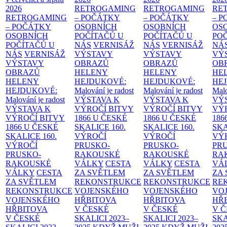
2026
RETROGAMING
RETROGAMING
RE
RETROGAMING
– POČÁTKY
– POČÁTKY
– 
– POČÁTKY
OSOBNÍCH
OSOBNÍCH
OS
OSOBNÍCH
POČÍTAČŮ U
POČÍTAČŮ U
PO
POČÍTAČŮ U
NÁS
VERNISÁŽ
NÁS
VERNISÁŽ
NÁ
NÁS
VERNISÁŽ
VÝSTAVY
VÝSTAVY
VÝ
VÝSTAVY
OBRAZŮ
OBRAZŮ
OB
OBRAZŮ
HELENY
HELENY
HE
HELENY
HEJDUKOVÉ:
HEJDUKOVÉ:
HE
HEJDUKOVÉ:
Malování je radost
Malování je radost
Malo
Malování je radost
VÝSTAVA K
VÝSTAVA K
VÝ
VÝSTAVA K
VÝROČÍ BITVY
VÝROČÍ BITVY
VÝ
VÝROČÍ BITVY
1866 U ČESKÉ
1866 U ČESKÉ
186
1866 U ČESKÉ
SKALICE
160.
SKALICE
160.
SK
SKALICE
160.
VÝROČÍ
VÝROČÍ
VÝ
VÝROČÍ
PRUSKO-
PRUSKO-
PR
PRUSKO-
RAKOUSKÉ
RAKOUSKÉ
RA
RAKOUSKÉ
VÁLKY
CESTA
VÁLKY
CESTA
VÁ
VÁLKY
CESTA
ZA SVĚTLEM
ZA SVĚTLEM
ZA
ZA SVĚTLEM
REKONSTRUKCE
REKONSTRUKCE
RE
REKONSTRUKCE
VOJENSKÉHO
VOJENSKÉHO
VO
VOJENSKÉHO
HŘBITOVA
HŘBITOVA
HŘ
HŘBITOVA
V ČESKÉ
V ČESKÉ
V 
V ČESKÉ
SKALICI 2023–
SKALICI 2023–
SKA