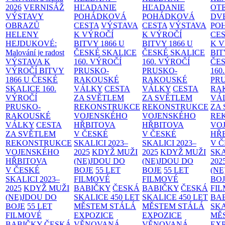
2026
VERNISÁŽ
HĽADANIE
HĽADANIE
OT
VÝSTAVY
POHÁDKOVÁ
POHÁDKOVÁ
DV
OBRAZŮ
CESTA
VÝSTAVA
CESTA
VÝSTAVA
PO
HELENY
K VÝROČÍ
K VÝROČÍ
CE
HEJDUKOVÉ:
BITVY 1866 U
BITVY 1866 U
K 
Malování je radost
ČESKÉ SKALICE
ČESKÉ SKALICE
BIT
VÝSTAVA K
160. VÝROČÍ
160. VÝROČÍ
ČES
VÝROČÍ BITVY
PRUSKO-
PRUSKO-
160
1866 U ČESKÉ
RAKOUSKÉ
RAKOUSKÉ
PR
SKALICE
160.
VÁLKY
CESTA
VÁLKY
CESTA
RA
VÝROČÍ
ZA SVĚTLEM
ZA SVĚTLEM
VÁ
PRUSKO-
REKONSTRUKCE
REKONSTRUKCE
ZA
RAKOUSKÉ
VOJENSKÉHO
VOJENSKÉHO
RE
VÁLKY
CESTA
HŘBITOVA
HŘBITOVA
VO
ZA SVĚTLEM
V ČESKÉ
V ČESKÉ
HŘ
REKONSTRUKCE
SKALICI 2023–
SKALICI 2023–
V 
VOJENSKÉHO
2025
KDYŽ MUŽI
2025
KDYŽ MUŽI
SKA
HŘBITOVA
(NE)JDOU DO
(NE)JDOU DO
202
V ČESKÉ
BOJE
55 LET
BOJE
55 LET
(NE
SKALICI 2023–
FILMOVÉ
FILMOVÉ
BO
2025
KDYŽ MUŽI
BABIČKY
ČESKÁ
BABIČKY
ČESKÁ
FI
(NE)JDOU DO
SKALICE 450 LET
SKALICE 450 LET
BA
BOJE
55 LET
MĚSTEM
STÁLÁ
MĚSTEM
STÁLÁ
SKA
FILMOVÉ
EXPOZICE
EXPOZICE
MĚ
BABIČKY
ČESKÁ
VĚNOVANÁ
VĚNOVANÁ
EX