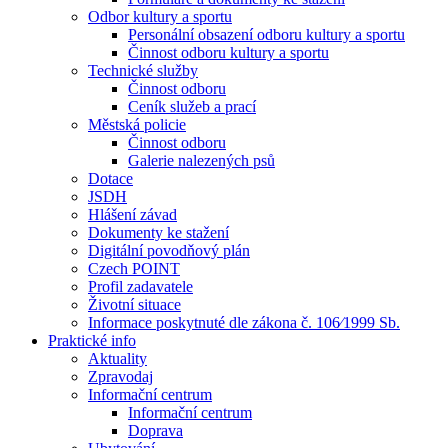
Odbor kultury a sportu
Personální obsazení odboru kultury a sportu
Činnost odboru kultury a sportu
Technické služby
Činnost odboru
Ceník služeb a prací
Městská policie
Činnost odboru
Galerie nalezených psů
Dotace
JSDH
Hlášení závad
Dokumenty ke stažení
Digitální povodňový plán
Czech POINT
Profil zadavatele
Životní situace
Informace poskytnuté dle zákona č. 106⁄1999 Sb.
Praktické info
Aktuality
Zpravodaj
Informační centrum
Informační centrum
Doprava