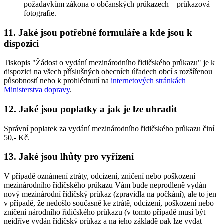
požadavkům zákona o občanských průkazech – průkazová
fotografie.
11. Jaké jsou potřebné formuláře a kde jsou k
dispozici
Tiskopis "Žádost o vydání mezinárodního řidičského průkazu" je k
dispozici na všech příslušných obecních úřadech obcí s rozšířenou
působností nebo k prohlédnutí na
internetových stránkách
Ministerstva dopravy
.
12. Jaké jsou poplatky a jak je lze uhradit
Správní poplatek za vydání mezinárodního řidičského průkazu činí
50,- Kč.
13. Jaké jsou lhůty pro vyřízení
V případě oznámení ztráty, odcizení, zničení nebo poškození
mezinárodního řidičského průkazu Vám bude neprodleně vydán
nový mezinárodní řidičský průkaz (zpravidla na počkání), ale to jen
v případě, že nedošlo současně ke ztrátě, odcizení, poškození nebo
zničení národního řidičského průkazu (v tomto případě musí být
nejdříve vydán řidičský průkaz a na jeho základě pak lze vydat