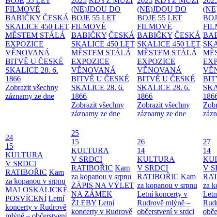
BOJE
55 LET
2025
KDYŽ MUŽI
2025
KDYŽ MUŽI
202
FILMOVÉ
(NE)JDOU DO
(NE)JDOU DO
(NE
BABIČKY
ČESKÁ
BOJE
55 LET
BOJE
55 LET
BO
SKALICE 450 LET
FILMOVÉ
FILMOVÉ
FI
MĚSTEM
STÁLÁ
BABIČKY
ČESKÁ
BABIČKY
ČESKÁ
BA
EXPOZICE
SKALICE 450 LET
SKALICE 450 LET
SKA
VĚNOVANÁ
MĚSTEM
STÁLÁ
MĚSTEM
STÁLÁ
MĚ
BITVĚ U ČESKÉ
EXPOZICE
EXPOZICE
EX
SKALICE 28. 6.
VĚNOVANÁ
VĚNOVANÁ
VĚ
1866
BITVĚ U ČESKÉ
BITVĚ U ČESKÉ
BIT
Zobrazit všechny
SKALICE 28. 6.
SKALICE 28. 6.
SKA
záznamy ze dne
1866
1866
186
Zobrazit všechny
Zobrazit všechny
Zobr
záznamy ze dne
záznamy ze dne
zázn
25
24
15
26
27
15
KULTURA
14
14
KULTURA
V SRDCI
KULTURA
KU
V SRDCI
RATIBOŘIC
Kam
V SRDCI
V S
RATIBOŘIC
Kam
za kopanou v srpnu
RATIBOŘIC
Kam
RAT
za kopanou v srpnu
ZÁPIS NA VÝLET
za kopanou v srpnu
za k
MALOSKALICKÉ
NA ZÁMEK
Letní koncerty v
Letn
POSVÍCENÍ
Letní
ŽLEBY
Letní
Rudrově mlýně –
Rud
koncerty v Rudrově
koncerty v Rudrově
občerstvení v srdci
obče
mlýně – občerstvení