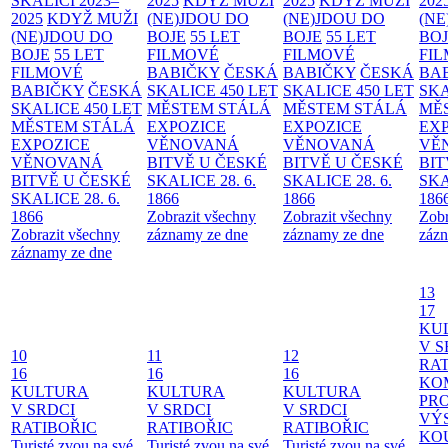
SKALICI 2023–
2025
KDYŽ MUŽI
2025
KDYŽ MUŽI
202
2025
KDYŽ MUŽI
(NE)JDOU DO
(NE)JDOU DO
(NE
(NE)JDOU DO
BOJE
55 LET
BOJE
55 LET
BO
BOJE
55 LET
FILMOVÉ
FILMOVÉ
FI
FILMOVÉ
BABIČKY
ČESKÁ
BABIČKY
ČESKÁ
BA
BABIČKY
ČESKÁ
SKALICE 450 LET
SKALICE 450 LET
SKA
SKALICE 450 LET
MĚSTEM
STÁLÁ
MĚSTEM
STÁLÁ
MĚ
MĚSTEM
STÁLÁ
EXPOZICE
EXPOZICE
EX
EXPOZICE
VĚNOVANÁ
VĚNOVANÁ
VĚ
VĚNOVANÁ
BITVĚ U ČESKÉ
BITVĚ U ČESKÉ
BIT
BITVĚ U ČESKÉ
SKALICE 28. 6.
SKALICE 28. 6.
SKA
SKALICE 28. 6.
1866
1866
186
1866
Zobrazit všechny
Zobrazit všechny
Zobr
Zobrazit všechny
záznamy ze dne
záznamy ze dne
zázn
záznamy ze dne
13
17
KU
V S
10
11
12
RAT
16
16
16
KO
KULTURA
KULTURA
KULTURA
PR
V SRDCI
V SRDCI
V SRDCI
VÝ
RATIBOŘIC
RATIBOŘIC
RATIBOŘIC
KO
Turisté zvou na své
Turisté zvou na své
Turisté zvou na své