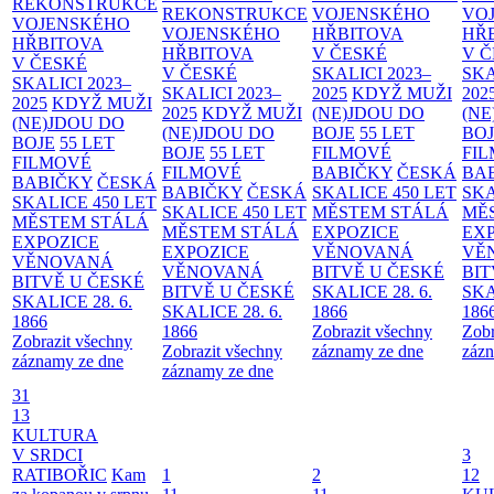
REKONSTRUKCE
REKONSTRUKCE
VOJENSKÉHO
VO
VOJENSKÉHO
VOJENSKÉHO
HŘBITOVA
HŘ
HŘBITOVA
HŘBITOVA
V ČESKÉ
V 
V ČESKÉ
V ČESKÉ
SKALICI 2023–
SKA
SKALICI 2023–
SKALICI 2023–
2025
KDYŽ MUŽI
202
2025
KDYŽ MUŽI
2025
KDYŽ MUŽI
(NE)JDOU DO
(NE
(NE)JDOU DO
(NE)JDOU DO
BOJE
55 LET
BO
BOJE
55 LET
BOJE
55 LET
FILMOVÉ
FI
FILMOVÉ
FILMOVÉ
BABIČKY
ČESKÁ
BA
BABIČKY
ČESKÁ
BABIČKY
ČESKÁ
SKALICE 450 LET
SKA
SKALICE 450 LET
SKALICE 450 LET
MĚSTEM
STÁLÁ
MĚ
MĚSTEM
STÁLÁ
MĚSTEM
STÁLÁ
EXPOZICE
EX
EXPOZICE
EXPOZICE
VĚNOVANÁ
VĚ
VĚNOVANÁ
VĚNOVANÁ
BITVĚ U ČESKÉ
BIT
BITVĚ U ČESKÉ
BITVĚ U ČESKÉ
SKALICE 28. 6.
SKA
SKALICE 28. 6.
SKALICE 28. 6.
1866
186
1866
1866
Zobrazit všechny
Zobr
Zobrazit všechny
Zobrazit všechny
záznamy ze dne
zázn
záznamy ze dne
záznamy ze dne
31
13
KULTURA
V SRDCI
3
RATIBOŘIC
Kam
1
2
12