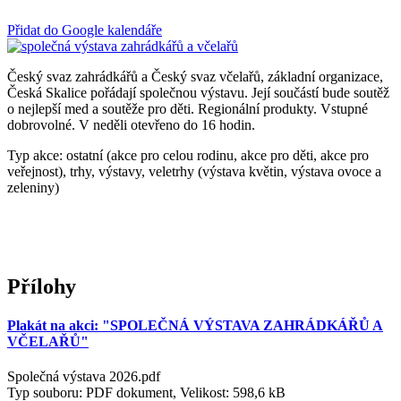
Přidat do Google kalendáře
Český svaz zahrádkářů a Český svaz včelařů, základní organizace,
Česká Skalice pořádají společnou výstavu. Její součástí bude soutěž
o nejlepší med a soutěže pro děti. Regionální produkty. Vstupné
dobrovolné. V neděli otevřeno do 16 hodin.
Typ akce: ostatní (akce pro celou rodinu, akce pro děti, akce pro
veřejnost), trhy, výstavy, veletrhy (výstava květin, výstava ovoce a
zeleniny)
Přílohy
Plakát na akci: "SPOLEČNÁ VÝSTAVA ZAHRÁDKÁŘŮ A
VČELAŘŮ"
Společná výstava 2026.pdf
Typ souboru: PDF dokument, Velikost: 598,6 kB