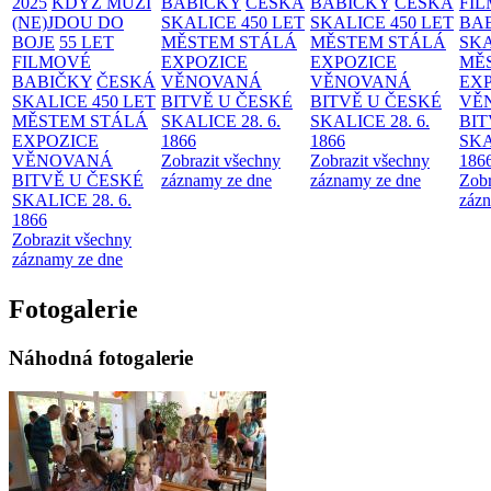
2025
KDYŽ MUŽI
BABIČKY
ČESKÁ
BABIČKY
ČESKÁ
FI
(NE)JDOU DO
SKALICE 450 LET
SKALICE 450 LET
BA
BOJE
55 LET
MĚSTEM
STÁLÁ
MĚSTEM
STÁLÁ
SKA
FILMOVÉ
EXPOZICE
EXPOZICE
MĚ
BABIČKY
ČESKÁ
VĚNOVANÁ
VĚNOVANÁ
EX
SKALICE 450 LET
BITVĚ U ČESKÉ
BITVĚ U ČESKÉ
VĚ
MĚSTEM
STÁLÁ
SKALICE 28. 6.
SKALICE 28. 6.
BIT
EXPOZICE
1866
1866
SKA
VĚNOVANÁ
Zobrazit všechny
Zobrazit všechny
186
BITVĚ U ČESKÉ
záznamy ze dne
záznamy ze dne
Zobr
SKALICE 28. 6.
zázn
1866
Zobrazit všechny
záznamy ze dne
Fotogalerie
Náhodná fotogalerie