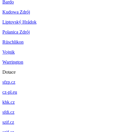
Bardo
Kudowa Zdrój
Liptovský Hrádok
Polanica Zdrój
Rüschlikon
Vojnik
Warrington
Dotace
sfzp.cz
cz-pl.eu
khk.cz
sfdi.cz
szif.cz