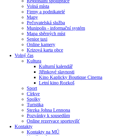
Regionální spolupráce
Volná místa
Firmy a podnikatelé
Mapy
Pečovatelská služba
Munipolis - informační systém
Mapa sběrných míst
Senior taxi
Online kamery
Krizová karta obce
Volný čas
Kultura
Kulturní kalendář
Jiřinkové slavnosti
Kino Kaplicky Boutique Cinema
Letní kino Rozkoš
Sport
Církve
Spolky
Turistika
Stezka Johna Lennona
Pozvánky k sousedům
Online rezervace sportovišť
Kontakty
Kontakty na MÚ