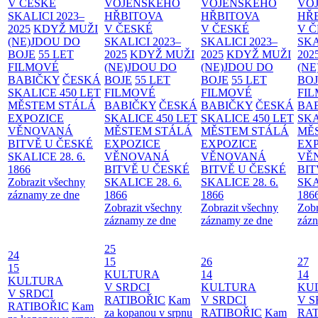
V ČESKÉ
VOJENSKÉHO
VOJENSKÉHO
VO
SKALICI 2023–
HŘBITOVA
HŘBITOVA
HŘ
2025
KDYŽ MUŽI
V ČESKÉ
V ČESKÉ
V 
(NE)JDOU DO
SKALICI 2023–
SKALICI 2023–
SKA
BOJE
55 LET
2025
KDYŽ MUŽI
2025
KDYŽ MUŽI
202
FILMOVÉ
(NE)JDOU DO
(NE)JDOU DO
(NE
BABIČKY
ČESKÁ
BOJE
55 LET
BOJE
55 LET
BO
SKALICE 450 LET
FILMOVÉ
FILMOVÉ
FI
MĚSTEM
STÁLÁ
BABIČKY
ČESKÁ
BABIČKY
ČESKÁ
BA
EXPOZICE
SKALICE 450 LET
SKALICE 450 LET
SKA
VĚNOVANÁ
MĚSTEM
STÁLÁ
MĚSTEM
STÁLÁ
MĚ
BITVĚ U ČESKÉ
EXPOZICE
EXPOZICE
EX
SKALICE 28. 6.
VĚNOVANÁ
VĚNOVANÁ
VĚ
1866
BITVĚ U ČESKÉ
BITVĚ U ČESKÉ
BIT
Zobrazit všechny
SKALICE 28. 6.
SKALICE 28. 6.
SKA
záznamy ze dne
1866
1866
186
Zobrazit všechny
Zobrazit všechny
Zobr
záznamy ze dne
záznamy ze dne
zázn
25
24
15
26
27
15
KULTURA
14
14
KULTURA
V SRDCI
KULTURA
KU
V SRDCI
RATIBOŘIC
Kam
V SRDCI
V S
RATIBOŘIC
Kam
za kopanou v srpnu
RATIBOŘIC
Kam
RAT