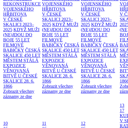
REKONSTRUKCE
VOJENSKÉHO
VOJENSKÉHO
VO
VOJENSKÉHO
HŘBITOVA
HŘBITOVA
HŘ
HŘBITOVA
V ČESKÉ
V ČESKÉ
V 
V ČESKÉ
SKALICI 2023–
SKALICI 2023–
SKA
SKALICI 2023–
2025
KDYŽ MUŽI
2025
KDYŽ MUŽI
202
2025
KDYŽ MUŽI
(NE)JDOU DO
(NE)JDOU DO
(NE
(NE)JDOU DO
BOJE
55 LET
BOJE
55 LET
BO
BOJE
55 LET
FILMOVÉ
FILMOVÉ
FI
FILMOVÉ
BABIČKY
ČESKÁ
BABIČKY
ČESKÁ
BA
BABIČKY
ČESKÁ
SKALICE 450 LET
SKALICE 450 LET
SKA
SKALICE 450 LET
MĚSTEM
STÁLÁ
MĚSTEM
STÁLÁ
MĚ
MĚSTEM
STÁLÁ
EXPOZICE
EXPOZICE
EX
EXPOZICE
VĚNOVANÁ
VĚNOVANÁ
VĚ
VĚNOVANÁ
BITVĚ U ČESKÉ
BITVĚ U ČESKÉ
BIT
BITVĚ U ČESKÉ
SKALICE 28. 6.
SKALICE 28. 6.
SKA
SKALICE 28. 6.
1866
1866
186
1866
Zobrazit všechny
Zobrazit všechny
Zobr
Zobrazit všechny
záznamy ze dne
záznamy ze dne
zázn
záznamy ze dne
13
17
KU
V S
10
11
12
RAT