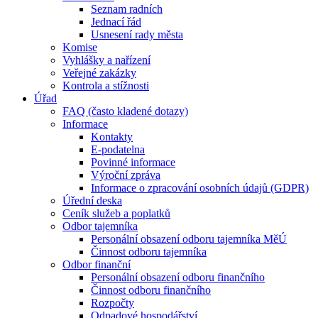
Seznam radních
Jednací řád
Usnesení rady města
Komise
Vyhlášky a nařízení
Veřejné zakázky
Kontrola a stížnosti
Úřad
FAQ (často kladené dotazy)
Informace
Kontakty
E-podatelna
Povinné informace
Výroční zpráva
Informace o zpracování osobních údajů (GDPR)
Úřední deska
Ceník služeb a poplatků
Odbor tajemníka
Personální obsazení odboru tajemníka MěÚ
Činnost odboru tajemníka
Odbor finanční
Personální obsazení odboru finančního
Činnost odboru finančního
Rozpočty
Odpadové hospodářství