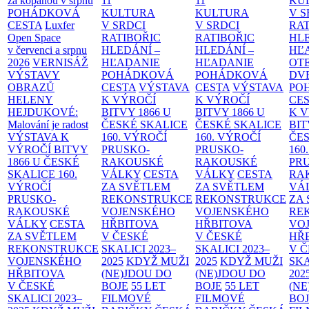
za kopanou v srpnu
11
11
KU
POHÁDKOVÁ
KULTURA
KULTURA
V S
CESTA
Luxfer
V SRDCI
V SRDCI
RAT
Open Space
RATIBOŘIC
RATIBOŘIC
HLE
v červenci a srpnu
HLEDÁNÍ –
HLEDÁNÍ –
HĽ
2026
VERNISÁŽ
HĽADANIE
HĽADANIE
OT
VÝSTAVY
POHÁDKOVÁ
POHÁDKOVÁ
DV
OBRAZŮ
CESTA
VÝSTAVA
CESTA
VÝSTAVA
PO
HELENY
K VÝROČÍ
K VÝROČÍ
CE
HEJDUKOVÉ:
BITVY 1866 U
BITVY 1866 U
K 
Malování je radost
ČESKÉ SKALICE
ČESKÉ SKALICE
BIT
VÝSTAVA K
160. VÝROČÍ
160. VÝROČÍ
ČES
VÝROČÍ BITVY
PRUSKO-
PRUSKO-
160
1866 U ČESKÉ
RAKOUSKÉ
RAKOUSKÉ
PR
SKALICE
160.
VÁLKY
CESTA
VÁLKY
CESTA
RA
VÝROČÍ
ZA SVĚTLEM
ZA SVĚTLEM
VÁ
PRUSKO-
REKONSTRUKCE
REKONSTRUKCE
ZA
RAKOUSKÉ
VOJENSKÉHO
VOJENSKÉHO
RE
VÁLKY
CESTA
HŘBITOVA
HŘBITOVA
VO
ZA SVĚTLEM
V ČESKÉ
V ČESKÉ
HŘ
REKONSTRUKCE
SKALICI 2023–
SKALICI 2023–
V 
VOJENSKÉHO
2025
KDYŽ MUŽI
2025
KDYŽ MUŽI
SKA
HŘBITOVA
(NE)JDOU DO
(NE)JDOU DO
202
V ČESKÉ
BOJE
55 LET
BOJE
55 LET
(NE
SKALICI 2023–
FILMOVÉ
FILMOVÉ
BO