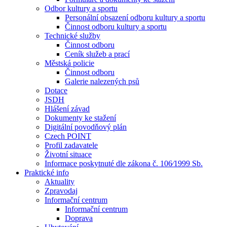
Odbor kultury a sportu
Personální obsazení odboru kultury a sportu
Činnost odboru kultury a sportu
Technické služby
Činnost odboru
Ceník služeb a prací
Městská policie
Činnost odboru
Galerie nalezených psů
Dotace
JSDH
Hlášení závad
Dokumenty ke stažení
Digitální povodňový plán
Czech POINT
Profil zadavatele
Životní situace
Informace poskytnuté dle zákona č. 106⁄1999 Sb.
Praktické info
Aktuality
Zpravodaj
Informační centrum
Informační centrum
Doprava