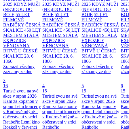
2025
KDYŽ MUŽI
2025
KDYŽ MUŽI
2025
KDYŽ MUŽI
202
(NE)JDOU DO
(NE)JDOU DO
(NE)JDOU DO
(NE
BOJE
55 LET
BOJE
55 LET
BOJE
55 LET
BO
FILMOVÉ
FILMOVÉ
FILMOVÉ
FI
BABIČKY
ČESKÁ
BABIČKY
ČESKÁ
BABIČKY
ČESKÁ
BA
SKALICE 450 LET
SKALICE 450 LET
SKALICE 450 LET
SKA
MĚSTEM
STÁLÁ
MĚSTEM
STÁLÁ
MĚSTEM
STÁLÁ
MĚ
EXPOZICE
EXPOZICE
EXPOZICE
EX
VĚNOVANÁ
VĚNOVANÁ
VĚNOVANÁ
VĚ
BITVĚ U ČESKÉ
BITVĚ U ČESKÉ
BITVĚ U ČESKÉ
BIT
SKALICE 28. 6.
SKALICE 28. 6.
SKALICE 28. 6.
SKA
1866
1866
1866
186
Zobrazit všechny
Zobrazit všechny
Zobrazit všechny
Zobr
záznamy ze dne
záznamy ze dne
záznamy ze dne
zázn
3
16
4
5
6
Turisté zvou na své
15
15
15
akce v srpnu 2026
Turisté zvou na své
Turisté zvou na své
Turi
Kam za kopanou v
akce v srpnu 2026
akce v srpnu 2026
akce
srpnu
Letní koncerty
Kam za kopanou v
Kam za kopanou v
Kam
v Rudrově mlýně –
srpnu
Letní koncerty
srpnu
Letní koncerty
srp
občerstvení v srdci
v Rudrově mlýně –
v Rudrově mlýně –
v Ru
Ratibořic
Letní kino
občerstvení v srdci
občerstvení v srdci
obče
Rozkoš v červenci
Ratibořic
Ratibořic
Rati