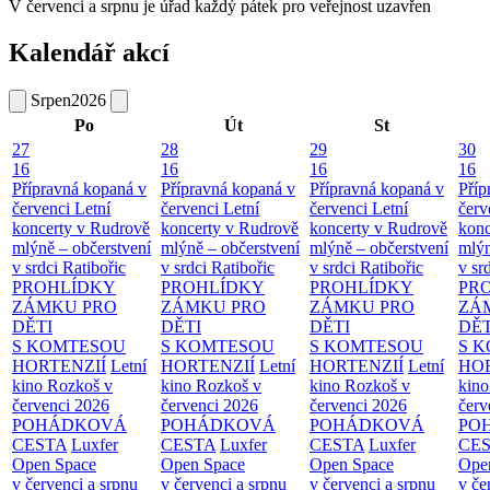
V červenci a srpnu je úřad každý pátek pro veřejnost uzavřen
Kalendář akcí
Srpen
2026
Po
Út
St
27
28
29
30
16
16
16
16
Přípravná kopaná v
Přípravná kopaná v
Přípravná kopaná v
Příp
červenci
Letní
červenci
Letní
červenci
Letní
červ
koncerty v Rudrově
koncerty v Rudrově
koncerty v Rudrově
konc
mlýně – občerstvení
mlýně – občerstvení
mlýně – občerstvení
mlýn
v srdci Ratibořic
v srdci Ratibořic
v srdci Ratibořic
v sr
PROHLÍDKY
PROHLÍDKY
PROHLÍDKY
PR
ZÁMKU PRO
ZÁMKU PRO
ZÁMKU PRO
ZÁ
DĚTI
DĚTI
DĚTI
DĚT
S KOMTESOU
S KOMTESOU
S KOMTESOU
S 
HORTENZIÍ
Letní
HORTENZIÍ
Letní
HORTENZIÍ
Letní
HOR
kino Rozkoš v
kino Rozkoš v
kino Rozkoš v
kino
červenci 2026
červenci 2026
červenci 2026
červ
POHÁDKOVÁ
POHÁDKOVÁ
POHÁDKOVÁ
PO
CESTA
Luxfer
CESTA
Luxfer
CESTA
Luxfer
CE
Open Space
Open Space
Open Space
Ope
v červenci a srpnu
v červenci a srpnu
v červenci a srpnu
v če