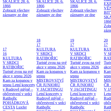
SKALICE 28. 6.
SKALICE 28. 6.
SKALICE 28. 6.
EX
1866
1866
1866
VĚ
Zobrazit všechny
Zobrazit všechny
Zobrazit všechny
BIT
záznamy ze dne
záznamy ze dne
záznamy ze dne
SKA
186
Zobr
zázn
18
19
20
17
17
17
17
KULTURA
KULTURA
KU
16
V SRDCI
V SRDCI
V S
KULTURA
RATIBOŘIC
RATIBOŘIC
RAT
V SRDCI
Turisté zvou na své
Turisté zvou na své
Turi
RATIBOŘIC
akce v srpnu 2026
akce v srpnu 2026
akce
Turisté zvou na své
Kam za kopanou v
Kam za kopanou v
Kam
akce v srpnu 2026
srpnu
srpnu
srpn
Kam za kopanou v
MISTROVSTVÍ
MISTROVSTVÍ
MI
srpnu
Letní koncerty
ČR JUNIORŮ
ČR JUNIORŮ
ČR 
v Rudrově mlýně –
V JACHTINGU
V JACHTINGU
V 
občerstvení v srdci
Letní koncerty v
Letní koncerty v
Letn
Ratibořic
Rudrově mlýně –
Rudrově mlýně –
Rud
POHÁDKOVÁ
občerstvení v srdci
občerstvení v srdci
obče
CESTA
Luxfer
Ratibořic
Ratibořic
Rati