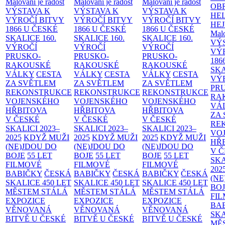
Malování je radost
Malování je radost
Malování je radost
OB
VÝSTAVA K
VÝSTAVA K
VÝSTAVA K
HE
VÝROČÍ BITVY
VÝROČÍ BITVY
VÝROČÍ BITVY
HE
1866 U ČESKÉ
1866 U ČESKÉ
1866 U ČESKÉ
Malo
SKALICE
160.
SKALICE
160.
SKALICE
160.
VÝ
VÝROČÍ
VÝROČÍ
VÝROČÍ
VÝ
PRUSKO-
PRUSKO-
PRUSKO-
186
RAKOUSKÉ
RAKOUSKÉ
RAKOUSKÉ
SK
VÁLKY
CESTA
VÁLKY
CESTA
VÁLKY
CESTA
VÝ
ZA SVĚTLEM
ZA SVĚTLEM
ZA SVĚTLEM
PR
REKONSTRUKCE
REKONSTRUKCE
REKONSTRUKCE
RA
VOJENSKÉHO
VOJENSKÉHO
VOJENSKÉHO
VÁ
HŘBITOVA
HŘBITOVA
HŘBITOVA
ZA
V ČESKÉ
V ČESKÉ
V ČESKÉ
RE
SKALICI 2023–
SKALICI 2023–
SKALICI 2023–
VO
2025
KDYŽ MUŽI
2025
KDYŽ MUŽI
2025
KDYŽ MUŽI
HŘ
(NE)JDOU DO
(NE)JDOU DO
(NE)JDOU DO
V 
BOJE
55 LET
BOJE
55 LET
BOJE
55 LET
SKA
FILMOVÉ
FILMOVÉ
FILMOVÉ
202
BABIČKY
ČESKÁ
BABIČKY
ČESKÁ
BABIČKY
ČESKÁ
(NE
SKALICE 450 LET
SKALICE 450 LET
SKALICE 450 LET
BO
MĚSTEM
STÁLÁ
MĚSTEM
STÁLÁ
MĚSTEM
STÁLÁ
FI
EXPOZICE
EXPOZICE
EXPOZICE
BA
VĚNOVANÁ
VĚNOVANÁ
VĚNOVANÁ
SKA
BITVĚ U ČESKÉ
BITVĚ U ČESKÉ
BITVĚ U ČESKÉ
MĚ