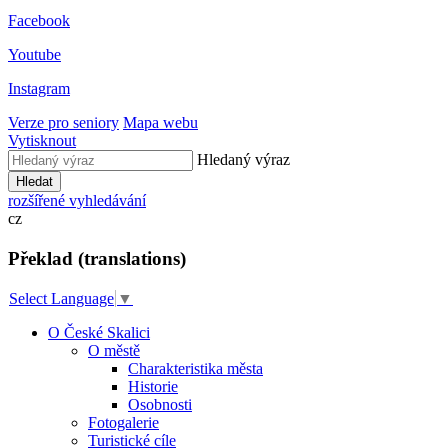
Facebook
Youtube
Instagram
Verze pro seniory
Mapa webu
Vytisknout
Hledaný výraz
Hledat
rozšířené vyhledávání
cz
Překlad (translations)
Select Language
▼
O České Skalici
O městě
Charakteristika města
Historie
Osobnosti
Fotogalerie
Turistické cíle