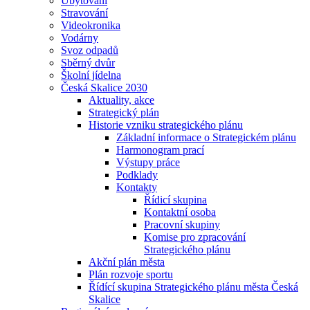
Ubytování
Stravování
Videokronika
Vodárny
Svoz odpadů
Sběrný dvůr
Školní jídelna
Česká Skalice 2030
Aktuality, akce
Strategický plán
Historie vzniku strategického plánu
Základní informace o Strategickém plánu
Harmonogram prací
Výstupy práce
Podklady
Kontakty
Řídicí skupina
Kontaktní osoba
Pracovní skupiny
Komise pro zpracování
Strategického plánu
Akční plán města
Plán rozvoje sportu
Řídící skupina Strategického plánu města Česká
Skalice