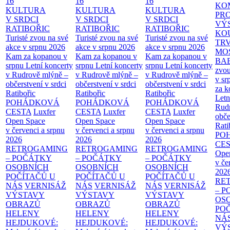
16
16
16
KO
KULTURA
KULTURA
KULTURA
PR
V SRDCI
V SRDCI
V SRDCI
VÝ
RATIBOŘIC
RATIBOŘIC
RATIBOŘIC
KO
Turisté zvou na své
Turisté zvou na své
Turisté zvou na své
TR
akce v srpnu 2026
akce v srpnu 2026
akce v srpnu 2026
MO
Kam za kopanou v
Kam za kopanou v
Kam za kopanou v
BA
srpnu
Letní koncerty
srpnu
Letní koncerty
srpnu
Letní koncerty
zvou
v Rudrově mlýně –
v Rudrově mlýně –
v Rudrově mlýně –
v sr
občerstvení v srdci
občerstvení v srdci
občerstvení v srdci
za k
Ratibořic
Ratibořic
Ratibořic
Letn
POHÁDKOVÁ
POHÁDKOVÁ
POHÁDKOVÁ
Rud
CESTA
Luxfer
CESTA
Luxfer
CESTA
Luxfer
obče
Open Space
Open Space
Open Space
Rati
v červenci a srpnu
v červenci a srpnu
v červenci a srpnu
PO
2026
2026
2026
CE
RETROGAMING
RETROGAMING
RETROGAMING
Ope
– POČÁTKY
– POČÁTKY
– POČÁTKY
v če
OSOBNÍCH
OSOBNÍCH
OSOBNÍCH
202
POČÍTAČŮ U
POČÍTAČŮ U
POČÍTAČŮ U
RE
NÁS
VERNISÁŽ
NÁS
VERNISÁŽ
NÁS
VERNISÁŽ
– 
VÝSTAVY
VÝSTAVY
VÝSTAVY
OS
OBRAZŮ
OBRAZŮ
OBRAZŮ
PO
HELENY
HELENY
HELENY
NÁ
HEJDUKOVÉ:
HEJDUKOVÉ:
HEJDUKOVÉ:
VÝ