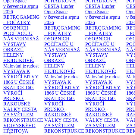
Open Space
POHÁDKOVÁ
POHÁDKOVÁ
PO
v červenci a srpnu
CESTA
Luxfer
CESTA
Luxfer
CE
2026
Open Space
Open Space
Ope
RETROGAMING
v červenci a srpnu
v červenci a srpnu
v če
– POČÁTKY
2026
2026
202
OSOBNÍCH
RETROGAMING
RETROGAMING
RE
POČÍTAČŮ U
– POČÁTKY
– POČÁTKY
– 
NÁS
VERNISÁŽ
OSOBNÍCH
OSOBNÍCH
OS
VÝSTAVY
POČÍTAČŮ U
POČÍTAČŮ U
PO
OBRAZŮ
NÁS
VERNISÁŽ
NÁS
VERNISÁŽ
NÁ
HELENY
VÝSTAVY
VÝSTAVY
VÝ
HEJDUKOVÉ:
OBRAZŮ
OBRAZŮ
OB
Malování je radost
HELENY
HELENY
HE
VÝSTAVA K
HEJDUKOVÉ:
HEJDUKOVÉ:
HE
VÝROČÍ BITVY
Malování je radost
Malování je radost
Malo
1866 U ČESKÉ
VÝSTAVA K
VÝSTAVA K
VÝ
SKALICE
160.
VÝROČÍ BITVY
VÝROČÍ BITVY
VÝ
VÝROČÍ
1866 U ČESKÉ
1866 U ČESKÉ
186
PRUSKO-
SKALICE
160.
SKALICE
160.
SK
RAKOUSKÉ
VÝROČÍ
VÝROČÍ
VÝ
VÁLKY
CESTA
PRUSKO-
PRUSKO-
PR
ZA SVĚTLEM
RAKOUSKÉ
RAKOUSKÉ
RA
REKONSTRUKCE
VÁLKY
CESTA
VÁLKY
CESTA
VÁ
VOJENSKÉHO
ZA SVĚTLEM
ZA SVĚTLEM
ZA
HŘBITOVA
REKONSTRUKCE
REKONSTRUKCE
RE