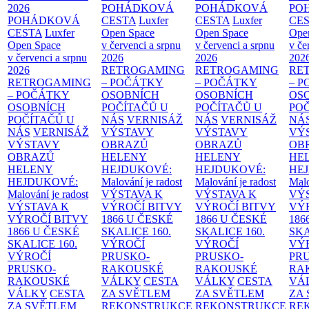
2026
POHÁDKOVÁ
POHÁDKOVÁ
PO
POHÁDKOVÁ
CESTA
Luxfer
CESTA
Luxfer
CE
CESTA
Luxfer
Open Space
Open Space
Ope
Open Space
v červenci a srpnu
v červenci a srpnu
v če
v červenci a srpnu
2026
2026
202
2026
RETROGAMING
RETROGAMING
RE
RETROGAMING
– POČÁTKY
– POČÁTKY
– 
– POČÁTKY
OSOBNÍCH
OSOBNÍCH
OS
OSOBNÍCH
POČÍTAČŮ U
POČÍTAČŮ U
PO
POČÍTAČŮ U
NÁS
VERNISÁŽ
NÁS
VERNISÁŽ
NÁ
NÁS
VERNISÁŽ
VÝSTAVY
VÝSTAVY
VÝ
VÝSTAVY
OBRAZŮ
OBRAZŮ
OB
OBRAZŮ
HELENY
HELENY
HE
HELENY
HEJDUKOVÉ:
HEJDUKOVÉ:
HE
HEJDUKOVÉ:
Malování je radost
Malování je radost
Malo
Malování je radost
VÝSTAVA K
VÝSTAVA K
VÝ
VÝSTAVA K
VÝROČÍ BITVY
VÝROČÍ BITVY
VÝ
VÝROČÍ BITVY
1866 U ČESKÉ
1866 U ČESKÉ
186
1866 U ČESKÉ
SKALICE
160.
SKALICE
160.
SK
SKALICE
160.
VÝROČÍ
VÝROČÍ
VÝ
VÝROČÍ
PRUSKO-
PRUSKO-
PR
PRUSKO-
RAKOUSKÉ
RAKOUSKÉ
RA
RAKOUSKÉ
VÁLKY
CESTA
VÁLKY
CESTA
VÁ
VÁLKY
CESTA
ZA SVĚTLEM
ZA SVĚTLEM
ZA
ZA SVĚTLEM
REKONSTRUKCE
REKONSTRUKCE
RE