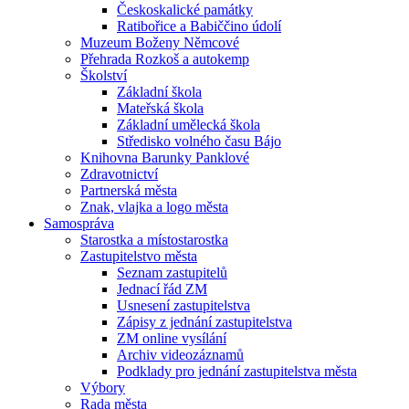
Českoskalické památky
Ratibořice a Babiččino údolí
Muzeum Boženy Němcové
Přehrada Rozkoš a autokemp
Školství
Základní škola
Mateřská škola
Základní umělecká škola
Středisko volného času Bájo
Knihovna Barunky Panklové
Zdravotnictví
Partnerská města
Znak, vlajka a logo města
Samospráva
Starostka a místostarostka
Zastupitelstvo města
Seznam zastupitelů
Jednací řád ZM
Usnesení zastupitelstva
Zápisy z jednání zastupitelstva
ZM online vysílání
Archiv videozáznamů
Podklady pro jednání zastupitelstva města
Výbory
Rada města