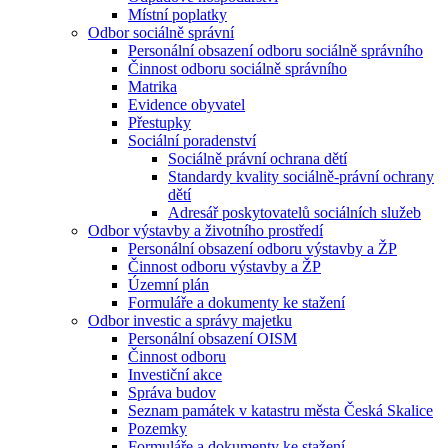
Místní poplatky
Odbor sociálně správní
Personální obsazení odboru sociálně správního
Činnost odboru sociálně správního
Matrika
Evidence obyvatel
Přestupky
Sociální poradenství
Sociálně právní ochrana dětí
Standardy kvality sociálně-právní ochrany
dětí
Adresář poskytovatelů sociálních služeb
Odbor výstavby a životního prostředí
Personální obsazení odboru výstavby a ŽP
Činnost odboru výstavby a ŽP
Územní plán
Formuláře a dokumenty ke stažení
Odbor investic a správy majetku
Personální obsazení OISM
Činnost odboru
Investiční akce
Správa budov
Seznam památek v katastru města Česká Skalice
Pozemky
Formuláře a dokumenty ke stažení