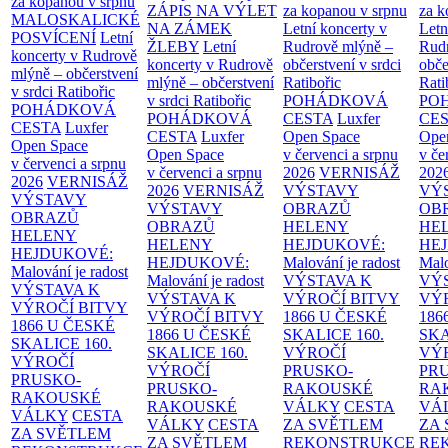
za kopanou v srpnu
ZÁPIS NA VÝLET
za kopanou v srpnu
za k
MALOSKALICKÉ
NA ZÁMEK
Letní koncerty v
Letn
POSVÍCENÍ
Letní
ŽLEBY
Letní
Rudrově mlýně –
Rud
koncerty v Rudrově
koncerty v Rudrově
občerstvení v srdci
obče
mlýně – občerstvení
mlýně – občerstvení
Ratibořic
Rati
v srdci Ratibořic
v srdci Ratibořic
POHÁDKOVÁ
PO
POHÁDKOVÁ
POHÁDKOVÁ
CESTA
Luxfer
CE
CESTA
Luxfer
CESTA
Luxfer
Open Space
Ope
Open Space
Open Space
v červenci a srpnu
v če
v červenci a srpnu
v červenci a srpnu
2026
VERNISÁŽ
202
2026
VERNISÁŽ
2026
VERNISÁŽ
VÝSTAVY
VÝ
VÝSTAVY
VÝSTAVY
OBRAZŮ
OB
OBRAZŮ
OBRAZŮ
HELENY
HE
HELENY
HELENY
HEJDUKOVÉ:
HE
HEJDUKOVÉ:
HEJDUKOVÉ:
Malování je radost
Malo
Malování je radost
Malování je radost
VÝSTAVA K
VÝ
VÝSTAVA K
VÝSTAVA K
VÝROČÍ BITVY
VÝ
VÝROČÍ BITVY
VÝROČÍ BITVY
1866 U ČESKÉ
186
1866 U ČESKÉ
1866 U ČESKÉ
SKALICE
160.
SK
SKALICE
160.
SKALICE
160.
VÝROČÍ
VÝ
VÝROČÍ
VÝROČÍ
PRUSKO-
PR
PRUSKO-
PRUSKO-
RAKOUSKÉ
RA
RAKOUSKÉ
RAKOUSKÉ
VÁLKY
CESTA
VÁ
VÁLKY
CESTA
VÁLKY
CESTA
ZA SVĚTLEM
ZA
ZA SVĚTLEM
ZA SVĚTLEM
REKONSTRUKCE
RE