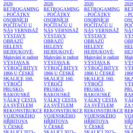
2026
2026
2026
202
RETROGAMING
RETROGAMING
RETROGAMING
RE
– POČÁTKY
– POČÁTKY
– POČÁTKY
– 
OSOBNÍCH
OSOBNÍCH
OSOBNÍCH
OS
POČÍTAČŮ U
POČÍTAČŮ U
POČÍTAČŮ U
PO
NÁS
VERNISÁŽ
NÁS
VERNISÁŽ
NÁS
VERNISÁŽ
NÁ
VÝSTAVY
VÝSTAVY
VÝSTAVY
VÝ
OBRAZŮ
OBRAZŮ
OBRAZŮ
OB
HELENY
HELENY
HELENY
HE
HEJDUKOVÉ:
HEJDUKOVÉ:
HEJDUKOVÉ:
HE
Malování je radost
Malování je radost
Malování je radost
Malo
VÝSTAVA K
VÝSTAVA K
VÝSTAVA K
VÝ
VÝROČÍ BITVY
VÝROČÍ BITVY
VÝROČÍ BITVY
VÝ
1866 U ČESKÉ
1866 U ČESKÉ
1866 U ČESKÉ
186
SKALICE
160.
SKALICE
160.
SKALICE
160.
SK
VÝROČÍ
VÝROČÍ
VÝROČÍ
VÝ
PRUSKO-
PRUSKO-
PRUSKO-
PR
RAKOUSKÉ
RAKOUSKÉ
RAKOUSKÉ
RA
VÁLKY
CESTA
VÁLKY
CESTA
VÁLKY
CESTA
VÁ
ZA SVĚTLEM
ZA SVĚTLEM
ZA SVĚTLEM
ZA
REKONSTRUKCE
REKONSTRUKCE
REKONSTRUKCE
RE
VOJENSKÉHO
VOJENSKÉHO
VOJENSKÉHO
VO
HŘBITOVA
HŘBITOVA
HŘBITOVA
HŘ
V ČESKÉ
V ČESKÉ
V ČESKÉ
V 
SKALICI 2023–
SKALICI 2023–
SKALICI 2023–
SKA