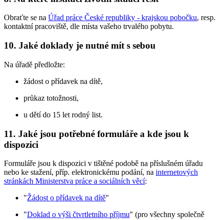
Obraťte se na
Úřad práce České republiky - krajskou pobočku
, resp.
kontaktní pracoviště, dle místa vašeho trvalého pobytu.
10. Jaké doklady je nutné mít s sebou
Na úřadě předložte:
žádost o přídavek na dítě,
průkaz totožnosti,
u dětí do 15 let rodný list.
11. Jaké jsou potřebné formuláře a kde jsou k
dispozici
Formuláře jsou k dispozici v tištěné podobě na příslušném úřadu
nebo ke stažení, příp. elektronickému podání, na
internetových
stránkách Ministerstva práce a sociálních věcí
:
"
Žádost o přídavek na dítě
"
"
Doklad o výši čtvrtletního příjmu
" (pro všechny společně