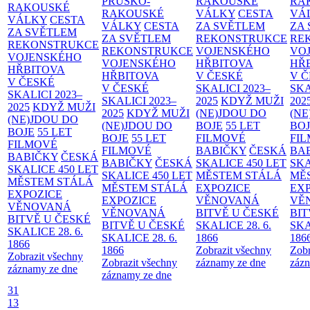
PRUSKO-
RAKOUSKÉ
RA
RAKOUSKÉ
RAKOUSKÉ
VÁLKY
CESTA
VÁ
VÁLKY
CESTA
VÁLKY
CESTA
ZA SVĚTLEM
ZA
ZA SVĚTLEM
ZA SVĚTLEM
REKONSTRUKCE
RE
REKONSTRUKCE
REKONSTRUKCE
VOJENSKÉHO
VO
VOJENSKÉHO
VOJENSKÉHO
HŘBITOVA
HŘ
HŘBITOVA
HŘBITOVA
V ČESKÉ
V 
V ČESKÉ
V ČESKÉ
SKALICI 2023–
SKA
SKALICI 2023–
SKALICI 2023–
2025
KDYŽ MUŽI
202
2025
KDYŽ MUŽI
2025
KDYŽ MUŽI
(NE)JDOU DO
(NE
(NE)JDOU DO
(NE)JDOU DO
BOJE
55 LET
BO
BOJE
55 LET
BOJE
55 LET
FILMOVÉ
FI
FILMOVÉ
FILMOVÉ
BABIČKY
ČESKÁ
BA
BABIČKY
ČESKÁ
BABIČKY
ČESKÁ
SKALICE 450 LET
SKA
SKALICE 450 LET
SKALICE 450 LET
MĚSTEM
STÁLÁ
MĚ
MĚSTEM
STÁLÁ
MĚSTEM
STÁLÁ
EXPOZICE
EX
EXPOZICE
EXPOZICE
VĚNOVANÁ
VĚ
VĚNOVANÁ
VĚNOVANÁ
BITVĚ U ČESKÉ
BIT
BITVĚ U ČESKÉ
BITVĚ U ČESKÉ
SKALICE 28. 6.
SKA
SKALICE 28. 6.
SKALICE 28. 6.
1866
186
1866
1866
Zobrazit všechny
Zobr
Zobrazit všechny
Zobrazit všechny
záznamy ze dne
zázn
záznamy ze dne
záznamy ze dne
31
13