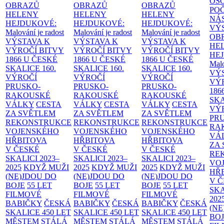
OS
OBRAZŮ
OBRAZŮ
OBRAZŮ
PO
HELENY
HELENY
HELENY
NÁ
HEJDUKOVÉ:
HEJDUKOVÉ:
HEJDUKOVÉ:
VÝ
Malování je radost
Malování je radost
Malování je radost
OB
VÝSTAVA K
VÝSTAVA K
VÝSTAVA K
HE
VÝROČÍ BITVY
VÝROČÍ BITVY
VÝROČÍ BITVY
HE
1866 U ČESKÉ
1866 U ČESKÉ
1866 U ČESKÉ
Malo
SKALICE
160.
SKALICE
160.
SKALICE
160.
VÝ
VÝROČÍ
VÝROČÍ
VÝROČÍ
VÝ
PRUSKO-
PRUSKO-
PRUSKO-
186
RAKOUSKÉ
RAKOUSKÉ
RAKOUSKÉ
SK
VÁLKY
CESTA
VÁLKY
CESTA
VÁLKY
CESTA
VÝ
ZA SVĚTLEM
ZA SVĚTLEM
ZA SVĚTLEM
PR
REKONSTRUKCE
REKONSTRUKCE
REKONSTRUKCE
RA
VOJENSKÉHO
VOJENSKÉHO
VOJENSKÉHO
VÁ
HŘBITOVA
HŘBITOVA
HŘBITOVA
ZA
V ČESKÉ
V ČESKÉ
V ČESKÉ
RE
SKALICI 2023–
SKALICI 2023–
SKALICI 2023–
VO
2025
KDYŽ MUŽI
2025
KDYŽ MUŽI
2025
KDYŽ MUŽI
HŘ
(NE)JDOU DO
(NE)JDOU DO
(NE)JDOU DO
V 
BOJE
55 LET
BOJE
55 LET
BOJE
55 LET
SKA
FILMOVÉ
FILMOVÉ
FILMOVÉ
202
BABIČKY
ČESKÁ
BABIČKY
ČESKÁ
BABIČKY
ČESKÁ
(NE
SKALICE 450 LET
SKALICE 450 LET
SKALICE 450 LET
BO
MĚSTEM
STÁLÁ
MĚSTEM
STÁLÁ
MĚSTEM
STÁLÁ