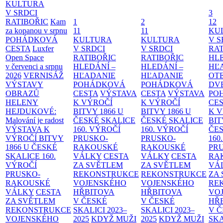
KULTURA
V SRDCI
3
RATIBOŘIC
Kam
1
2
12
za kopanou v srpnu
11
11
KU
POHÁDKOVÁ
KULTURA
KULTURA
V S
CESTA
Luxfer
V SRDCI
V SRDCI
RAT
Open Space
RATIBOŘIC
RATIBOŘIC
HLE
v červenci a srpnu
HLEDÁNÍ –
HLEDÁNÍ –
HĽ
2026
VERNISÁŽ
HĽADANIE
HĽADANIE
OT
VÝSTAVY
POHÁDKOVÁ
POHÁDKOVÁ
DV
OBRAZŮ
CESTA
VÝSTAVA
CESTA
VÝSTAVA
PO
HELENY
K VÝROČÍ
K VÝROČÍ
CE
HEJDUKOVÉ:
BITVY 1866 U
BITVY 1866 U
K 
Malování je radost
ČESKÉ SKALICE
ČESKÉ SKALICE
BIT
VÝSTAVA K
160. VÝROČÍ
160. VÝROČÍ
ČES
VÝROČÍ BITVY
PRUSKO-
PRUSKO-
160
1866 U ČESKÉ
RAKOUSKÉ
RAKOUSKÉ
PR
SKALICE
160.
VÁLKY
CESTA
VÁLKY
CESTA
RA
VÝROČÍ
ZA SVĚTLEM
ZA SVĚTLEM
VÁ
PRUSKO-
REKONSTRUKCE
REKONSTRUKCE
ZA
RAKOUSKÉ
VOJENSKÉHO
VOJENSKÉHO
RE
VÁLKY
CESTA
HŘBITOVA
HŘBITOVA
VO
ZA SVĚTLEM
V ČESKÉ
V ČESKÉ
HŘ
REKONSTRUKCE
SKALICI 2023–
SKALICI 2023–
V 
VOJENSKÉHO
2025
KDYŽ MUŽI
2025
KDYŽ MUŽI
SKA