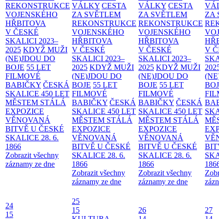
REKONSTRUKCE
VÁLKY
CESTA
VÁLKY
CESTA
VÁ
VOJENSKÉHO
ZA SVĚTLEM
ZA SVĚTLEM
ZA
HŘBITOVA
REKONSTRUKCE
REKONSTRUKCE
RE
V ČESKÉ
VOJENSKÉHO
VOJENSKÉHO
VO
SKALICI 2023–
HŘBITOVA
HŘBITOVA
HŘ
2025
KDYŽ MUŽI
V ČESKÉ
V ČESKÉ
V 
(NE)JDOU DO
SKALICI 2023–
SKALICI 2023–
SKA
BOJE
55 LET
2025
KDYŽ MUŽI
2025
KDYŽ MUŽI
202
FILMOVÉ
(NE)JDOU DO
(NE)JDOU DO
(NE
BABIČKY
ČESKÁ
BOJE
55 LET
BOJE
55 LET
BO
SKALICE 450 LET
FILMOVÉ
FILMOVÉ
FI
MĚSTEM
STÁLÁ
BABIČKY
ČESKÁ
BABIČKY
ČESKÁ
BA
EXPOZICE
SKALICE 450 LET
SKALICE 450 LET
SKA
VĚNOVANÁ
MĚSTEM
STÁLÁ
MĚSTEM
STÁLÁ
MĚ
BITVĚ U ČESKÉ
EXPOZICE
EXPOZICE
EX
SKALICE 28. 6.
VĚNOVANÁ
VĚNOVANÁ
VĚ
1866
BITVĚ U ČESKÉ
BITVĚ U ČESKÉ
BIT
Zobrazit všechny
SKALICE 28. 6.
SKALICE 28. 6.
SKA
záznamy ze dne
1866
1866
186
Zobrazit všechny
Zobrazit všechny
Zobr
záznamy ze dne
záznamy ze dne
zázn
25
24
15
26
27
15
KULTURA
14
14