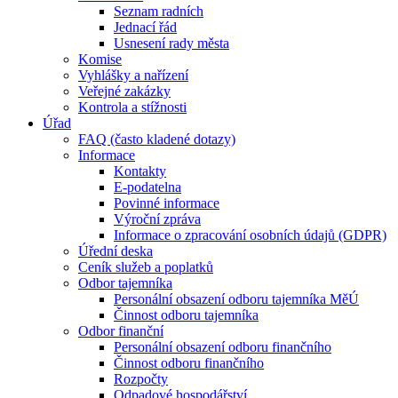
Seznam radních
Jednací řád
Usnesení rady města
Komise
Vyhlášky a nařízení
Veřejné zakázky
Kontrola a stížnosti
Úřad
FAQ (často kladené dotazy)
Informace
Kontakty
E-podatelna
Povinné informace
Výroční zpráva
Informace o zpracování osobních údajů (GDPR)
Úřední deska
Ceník služeb a poplatků
Odbor tajemníka
Personální obsazení odboru tajemníka MěÚ
Činnost odboru tajemníka
Odbor finanční
Personální obsazení odboru finančního
Činnost odboru finančního
Rozpočty
Odpadové hospodářství