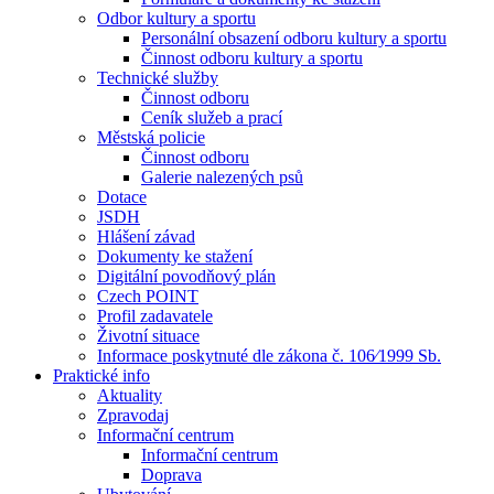
Odbor kultury a sportu
Personální obsazení odboru kultury a sportu
Činnost odboru kultury a sportu
Technické služby
Činnost odboru
Ceník služeb a prací
Městská policie
Činnost odboru
Galerie nalezených psů
Dotace
JSDH
Hlášení závad
Dokumenty ke stažení
Digitální povodňový plán
Czech POINT
Profil zadavatele
Životní situace
Informace poskytnuté dle zákona č. 106⁄1999 Sb.
Praktické info
Aktuality
Zpravodaj
Informační centrum
Informační centrum
Doprava