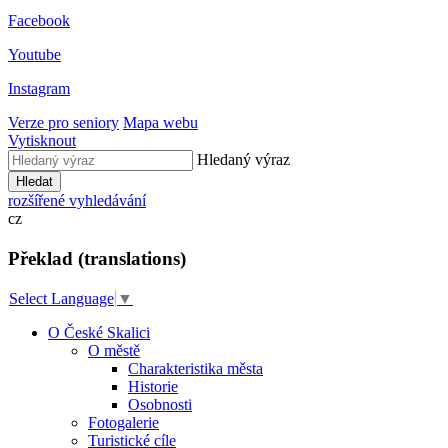
Facebook
Youtube
Instagram
Verze pro seniory
Mapa webu
Vytisknout
Hledaný výraz
Hledat
rozšířené vyhledávání
cz
Překlad (translations)
Select Language
▼
O České Skalici
O městě
Charakteristika města
Historie
Osobnosti
Fotogalerie
Turistické cíle