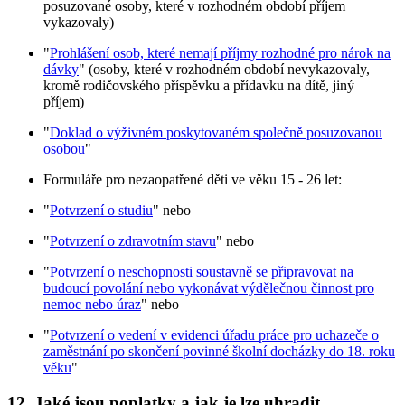
posuzované osoby, které v rozhodném období příjem
vykazovaly)
"
Prohlášení osob, které nemají příjmy rozhodné pro nárok na
dávky
" (osoby, které v rozhodném období nevykazovaly,
kromě rodičovského příspěvku a přídavku na dítě, jiný
příjem)
"
Doklad o výživném poskytovaném společně posuzovanou
osobou
"
Formuláře pro nezaopatřené děti ve věku 15 - 26 let:
"
Potvrzení o studiu
" nebo
"
Potvrzení o zdravotním stavu
" nebo
"
Potvrzení o neschopnosti soustavně se připravovat na
budoucí povolání nebo vykonávat výdělečnou činnost pro
nemoc nebo úraz
" nebo
"
Potvrzení o vedení v evidenci úřadu práce pro uchazeče o
zaměstnání po skončení povinné školní docházky do 18. roku
věku
"
12. Jaké jsou poplatky a jak je lze uhradit