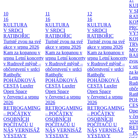
KU
V S
10
11
12
RAT
16
16
16
KO
KULTURA
KULTURA
KULTURA
PR
V SRDCI
V SRDCI
V SRDCI
VÝ
RATIBOŘIC
RATIBOŘIC
RATIBOŘIC
KO
Turisté zvou na své
Turisté zvou na své
Turisté zvou na své
TR
akce v srpnu 2026
akce v srpnu 2026
akce v srpnu 2026
MO
Kam za kopanou v
Kam za kopanou v
Kam za kopanou v
BA
srpnu
Letní koncerty
srpnu
Letní koncerty
srpnu
Letní koncerty
zvou
v Rudrově mlýně –
v Rudrově mlýně –
v Rudrově mlýně –
v sr
občerstvení v srdci
občerstvení v srdci
občerstvení v srdci
za k
Ratibořic
Ratibořic
Ratibořic
Letn
POHÁDKOVÁ
POHÁDKOVÁ
POHÁDKOVÁ
Rud
CESTA
Luxfer
CESTA
Luxfer
CESTA
Luxfer
obče
Open Space
Open Space
Open Space
Rati
v červenci a srpnu
v červenci a srpnu
v červenci a srpnu
PO
2026
2026
2026
CE
RETROGAMING
RETROGAMING
RETROGAMING
Ope
– POČÁTKY
– POČÁTKY
– POČÁTKY
v če
OSOBNÍCH
OSOBNÍCH
OSOBNÍCH
202
POČÍTAČŮ U
POČÍTAČŮ U
POČÍTAČŮ U
RE
NÁS
VERNISÁŽ
NÁS
VERNISÁŽ
NÁS
VERNISÁŽ
– 
VÝSTAVY
VÝSTAVY
VÝSTAVY