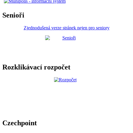
Senioři
Zjednodušená verze stránek nejen pro seniory
Rozklikávací rozpočet
Czechpoint