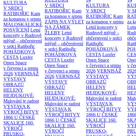
KULTURA
V SRDCI
KULTURA
KU
V SRDCI
RATIBOŘIC
Kam
V SRDCI
V S
RATIBOŘIC
Kam
za kopanou v srpnu
RATIBOŘIC
Kam
RAT
za kopanou v srpnu
ZÁPIS NA VÝLET
za kopanou v srpnu
za k
MALOSKALICKÉ
NA ZÁMEK
Letní koncerty v
Letn
POSVÍCENÍ
Letní
ŽLEBY
Letní
Rudrově mlýně –
Rud
koncerty v Rudrově
koncerty v Rudrově
občerstvení v srdci
obče
mlýně – občerstvení
mlýně – občerstvení
Ratibořic
Rati
v srdci Ratibořic
v srdci Ratibořic
POHÁDKOVÁ
PO
POHÁDKOVÁ
POHÁDKOVÁ
CESTA
Luxfer
CE
CESTA
Luxfer
CESTA
Luxfer
Open Space
Ope
Open Space
Open Space
v červenci a srpnu
v če
v červenci a srpnu
v červenci a srpnu
2026
VERNISÁŽ
202
2026
VERNISÁŽ
2026
VERNISÁŽ
VÝSTAVY
VÝ
VÝSTAVY
VÝSTAVY
OBRAZŮ
OB
OBRAZŮ
OBRAZŮ
HELENY
HE
HELENY
HELENY
HEJDUKOVÉ:
HE
HEJDUKOVÉ:
HEJDUKOVÉ:
Malování je radost
Malo
Malování je radost
Malování je radost
VÝSTAVA K
VÝ
VÝSTAVA K
VÝSTAVA K
VÝROČÍ BITVY
VÝ
VÝROČÍ BITVY
VÝROČÍ BITVY
1866 U ČESKÉ
186
1866 U ČESKÉ
1866 U ČESKÉ
SKALICE
160.
SK
SKALICE
160.
SKALICE
160.
VÝROČÍ
VÝ
VÝROČÍ
VÝROČÍ
PRUSKO-
PR
PRUSKO-