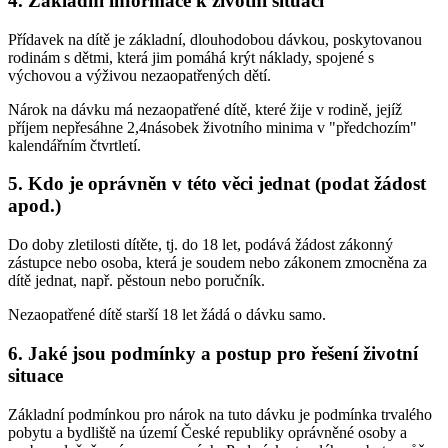
4. Základní informace k životní situaci
Přídavek na dítě je základní, dlouhodobou dávkou, poskytovanou
rodinám s dětmi, která jim pomáhá krýt náklady, spojené s
výchovou a výživou nezaopatřených dětí.
Nárok na dávku má nezaopatřené dítě, které žije v rodině, jejíž
příjem nepřesáhne 2,4násobek životního minima v "předchozím"
kalendářním čtvrtletí.
5. Kdo je oprávněn v této věci jednat (podat žádost
apod.)
Do doby zletilosti dítěte, tj. do 18 let, podává žádost zákonný
zástupce nebo osoba, která je soudem nebo zákonem zmocněna za
dítě jednat, např. pěstoun nebo poručník.
Nezaopatřené dítě starší 18 let žádá o dávku samo.
6. Jaké jsou podmínky a postup pro řešení životní
situace
Základní podmínkou pro nárok na tuto dávku je podmínka trvalého
pobytu a bydliště na území České republiky oprávněné osoby a