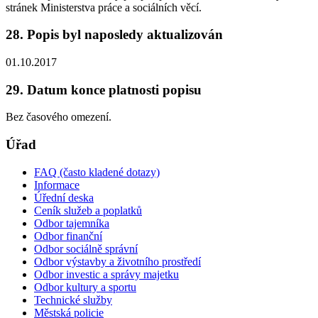
stránek Ministerstva práce a sociálních věcí.
28. Popis byl naposledy aktualizován
01.10.2017
29. Datum konce platnosti popisu
Bez časového omezení.
Úřad
FAQ (často kladené dotazy)
Informace
Úřední deska
Ceník služeb a poplatků
Odbor tajemníka
Odbor finanční
Odbor sociálně správní
Odbor výstavby a životního prostředí
Odbor investic a správy majetku
Odbor kultury a sportu
Technické služby
Městská policie