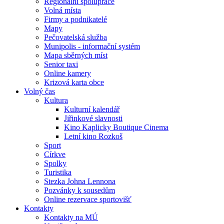
Regionální spolupráce
Volná místa
Firmy a podnikatelé
Mapy
Pečovatelská služba
Munipolis - informační systém
Mapa sběrných míst
Senior taxi
Online kamery
Krizová karta obce
Volný čas
Kultura
Kulturní kalendář
Jiřinkové slavnosti
Kino Kaplicky Boutique Cinema
Letní kino Rozkoš
Sport
Církve
Spolky
Turistika
Stezka Johna Lennona
Pozvánky k sousedům
Online rezervace sportovišť
Kontakty
Kontakty na MÚ