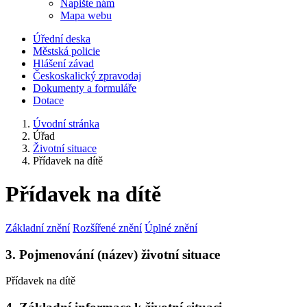
Napište nám
Mapa webu
Úřední deska
Městská policie
Hlášení závad
Českoskalický zpravodaj
Dokumenty a formuláře
Dotace
Úvodní stránka
Úřad
Životní situace
Přídavek na dítě
Přídavek na dítě
Základní znění
Rozšířené znění
Úplné znění
3. Pojmenování (název) životní situace
Přídavek na dítě