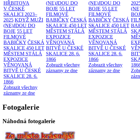
HŘBITOVA
(NE)JDOU DO
(NE)JDOU DO
202
V ČESKÉ
BOJE
55 LET
BOJE
55 LET
(NE
SKALICI 2023–
FILMOVÉ
FILMOVÉ
BO
2025
KDYŽ MUŽI
BABIČKY
ČESKÁ
BABIČKY
ČESKÁ
FI
(NE)JDOU DO
SKALICE 450 LET
SKALICE 450 LET
BA
BOJE
55 LET
MĚSTEM
STÁLÁ
MĚSTEM
STÁLÁ
SKA
FILMOVÉ
EXPOZICE
EXPOZICE
MĚ
BABIČKY
ČESKÁ
VĚNOVANÁ
VĚNOVANÁ
EX
SKALICE 450 LET
BITVĚ U ČESKÉ
BITVĚ U ČESKÉ
VĚ
MĚSTEM
STÁLÁ
SKALICE 28. 6.
SKALICE 28. 6.
BIT
EXPOZICE
1866
1866
SKA
VĚNOVANÁ
Zobrazit všechny
Zobrazit všechny
186
BITVĚ U ČESKÉ
záznamy ze dne
záznamy ze dne
Zobr
SKALICE 28. 6.
zázn
1866
Zobrazit všechny
záznamy ze dne
Fotogalerie
Náhodná fotogalerie