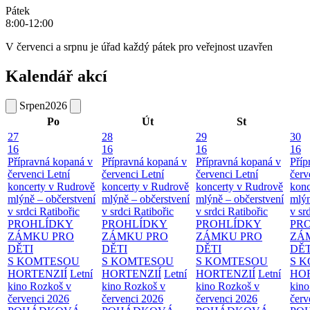
Pátek
8:00-12:00
V červenci a srpnu je úřad každý pátek pro veřejnost uzavřen
Kalendář akcí
Srpen
2026
Po
Út
St
27
28
29
30
16
16
16
16
Přípravná kopaná v
Přípravná kopaná v
Přípravná kopaná v
Příp
červenci
Letní
červenci
Letní
červenci
Letní
červ
koncerty v Rudrově
koncerty v Rudrově
koncerty v Rudrově
konc
mlýně – občerstvení
mlýně – občerstvení
mlýně – občerstvení
mlýn
v srdci Ratibořic
v srdci Ratibořic
v srdci Ratibořic
v sr
PROHLÍDKY
PROHLÍDKY
PROHLÍDKY
PR
ZÁMKU PRO
ZÁMKU PRO
ZÁMKU PRO
ZÁ
DĚTI
DĚTI
DĚTI
DĚT
S KOMTESOU
S KOMTESOU
S KOMTESOU
S 
HORTENZIÍ
Letní
HORTENZIÍ
Letní
HORTENZIÍ
Letní
HOR
kino Rozkoš v
kino Rozkoš v
kino Rozkoš v
kino
červenci 2026
červenci 2026
červenci 2026
červ