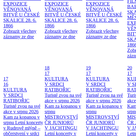
FI
EXPOZICE
EXPOZICE
EXPOZICE
BA
VĚNOVANÁ
VĚNOVANÁ
VĚNOVANÁ
SKA
BITVĚ U ČESKÉ
BITVĚ U ČESKÉ
BITVĚ U ČESKÉ
MĚ
SKALICE 28. 6.
SKALICE 28. 6.
SKALICE 28. 6.
EX
1866
1866
1866
VĚ
Zobrazit všechny
Zobrazit všechny
Zobrazit všechny
BIT
záznamy ze dne
záznamy ze dne
záznamy ze dne
SKA
186
Zobr
zázn
18
19
20
17
17
17
17
KULTURA
KULTURA
KU
16
V SRDCI
V SRDCI
V S
KULTURA
RATIBOŘIC
RATIBOŘIC
RAT
V SRDCI
Turisté zvou na své
Turisté zvou na své
Turi
RATIBOŘIC
akce v srpnu 2026
akce v srpnu 2026
akce
Turisté zvou na své
Kam za kopanou v
Kam za kopanou v
Kam
akce v srpnu 2026
srpnu
srpnu
srpn
Kam za kopanou v
MISTROVSTVÍ
MISTROVSTVÍ
MI
srpnu
Letní koncerty
ČR JUNIORŮ
ČR JUNIORŮ
ČR 
v Rudrově mlýně –
V JACHTINGU
V JACHTINGU
V 
občerstvení v srdci
Letní koncerty v
Letní koncerty v
Letn