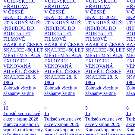
VOJENSKÉHO
VOJENSKÉHO
VOJENSKÉHO
VO
HŘBITOVA
HŘBITOVA
HŘBITOVA
HŘ
V ČESKÉ
V ČESKÉ
V ČESKÉ
V 
SKALICI 2023–
SKALICI 2023–
SKALICI 2023–
SKA
2025
KDYŽ MUŽI
2025
KDYŽ MUŽI
2025
KDYŽ MUŽI
202
(NE)JDOU DO
(NE)JDOU DO
(NE)JDOU DO
(NE
BOJE
55 LET
BOJE
55 LET
BOJE
55 LET
BO
FILMOVÉ
FILMOVÉ
FILMOVÉ
FI
BABIČKY
ČESKÁ
BABIČKY
ČESKÁ
BABIČKY
ČESKÁ
BA
SKALICE 450 LET
SKALICE 450 LET
SKALICE 450 LET
SKA
MĚSTEM
STÁLÁ
MĚSTEM
STÁLÁ
MĚSTEM
STÁLÁ
MĚ
EXPOZICE
EXPOZICE
EXPOZICE
EX
VĚNOVANÁ
VĚNOVANÁ
VĚNOVANÁ
VĚ
BITVĚ U ČESKÉ
BITVĚ U ČESKÉ
BITVĚ U ČESKÉ
BIT
SKALICE 28. 6.
SKALICE 28. 6.
SKALICE 28. 6.
SKA
1866
1866
1866
186
Zobrazit všechny
Zobrazit všechny
Zobrazit všechny
Zobr
záznamy ze dne
záznamy ze dne
záznamy ze dne
zázn
3
16
4
5
6
Turisté zvou na své
15
15
15
akce v srpnu 2026
Turisté zvou na své
Turisté zvou na své
Turi
Kam za kopanou v
akce v srpnu 2026
akce v srpnu 2026
akce
srpnu
Letní koncerty
Kam za kopanou v
Kam za kopanou v
Kam