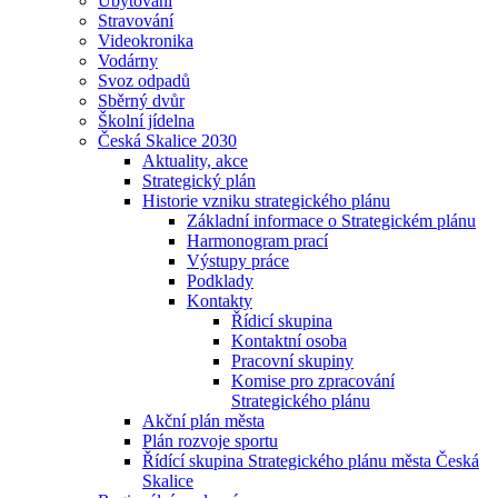
Ubytování
Stravování
Videokronika
Vodárny
Svoz odpadů
Sběrný dvůr
Školní jídelna
Česká Skalice 2030
Aktuality, akce
Strategický plán
Historie vzniku strategického plánu
Základní informace o Strategickém plánu
Harmonogram prací
Výstupy práce
Podklady
Kontakty
Řídicí skupina
Kontaktní osoba
Pracovní skupiny
Komise pro zpracování
Strategického plánu
Akční plán města
Plán rozvoje sportu
Řídící skupina Strategického plánu města Česká
Skalice