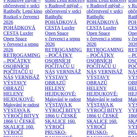
v Rudrově mlýně –
srpnu
Letní koncerty
srpnu
Letní koncerty
srp
občerstvení v srdci
v Rudrově mlýně –
v Rudrově mlýně –
v Ru
Ratibořic
Letní kino
občerstvení v srdci
občerstvení v srdci
obče
Rozkoš v červenci
Ratibořic
Ratibořic
Rati
2026
POHÁDKOVÁ
POHÁDKOVÁ
PO
POHÁDKOVÁ
CESTA
Luxfer
CESTA
Luxfer
CE
CESTA
Luxfer
Open Space
Open Space
Ope
Open Space
v červenci a srpnu
v červenci a srpnu
v če
v červenci a srpnu
2026
2026
202
2026
RETROGAMING
RETROGAMING
RE
RETROGAMING
– POČÁTKY
– POČÁTKY
– 
– POČÁTKY
OSOBNÍCH
OSOBNÍCH
OS
OSOBNÍCH
POČÍTAČŮ U
POČÍTAČŮ U
PO
POČÍTAČŮ U
NÁS
VERNISÁŽ
NÁS
VERNISÁŽ
NÁ
NÁS
VERNISÁŽ
VÝSTAVY
VÝSTAVY
VÝ
VÝSTAVY
OBRAZŮ
OBRAZŮ
OB
OBRAZŮ
HELENY
HELENY
HE
HELENY
HEJDUKOVÉ:
HEJDUKOVÉ:
HE
HEJDUKOVÉ:
Malování je radost
Malování je radost
Malo
Malování je radost
VÝSTAVA K
VÝSTAVA K
VÝ
VÝSTAVA K
VÝROČÍ BITVY
VÝROČÍ BITVY
VÝ
VÝROČÍ BITVY
1866 U ČESKÉ
1866 U ČESKÉ
186
1866 U ČESKÉ
SKALICE
160.
SKALICE
160.
SK
SKALICE
160.
VÝROČÍ
VÝROČÍ
VÝ
VÝROČÍ
PRUSKO-
PRUSKO-
PR