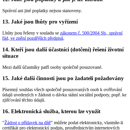
Správní ani jiné poplatky nejsou stanoveny.
13. Jaké jsou lhůty pro vyřízení
Lhůty jsou řešeny v souladu se
zákonem č. 500/2004 Sb., správní
řád, ve znění pozdějších předpisů
.
14. Kteří jsou další účastníci (dotčení) řešení životní
situace
Mezi další účastníky patří osoby společně posuzované.
15. Jaké další činnosti jsou po žadateli požadovány
Písemný souhlas všech společně posuzovaných osob k ověřování
údajů uvedených v žádosti o dávku státní sociální podpory, popř. ke
zjišťování těchto údajů.
16. Elektronická služba, kterou lze využít
"
Žádost o přídavek na dítě
" můžete podat elektronicky, vlastníte-li
certifikát pro elektronický podpis, prostřednictvím internetových