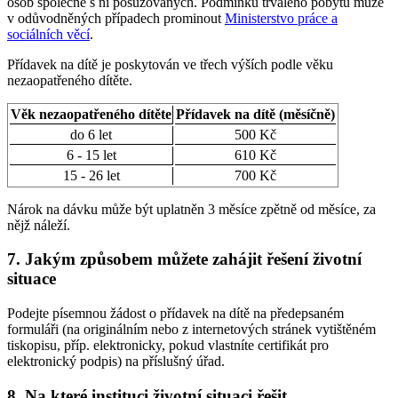
osob společně s ní posuzovaných. Podmínku trvalého pobytu může
v odůvodněných případech prominout
Ministerstvo práce a
sociálních věcí
.
Přídavek na dítě je poskytován ve třech výších podle věku
nezaopatřeného dítěte.
Věk nezaopatřeného dítěte
Přídavek na dítě (měsíčně)
do 6 let
500 Kč
6 - 15 let
610 Kč
15 - 26 let
700 Kč
Nárok na dávku může být uplatněn 3 měsíce zpětně od měsíce, za
nějž náleží.
7. Jakým způsobem můžete zahájit řešení životní
situace
Podejte písemnou žádost o přídavek na dítě na předepsaném
formuláři (na originálním nebo z internetových stránek vytištěném
tiskopisu, příp. elektronicky, pokud vlastníte certifikát pro
elektronický podpis) na příslušný úřad.
8. Na které instituci životní situaci řešit