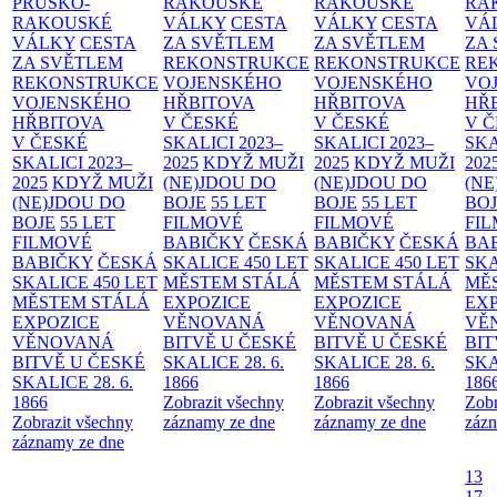
PRUSKO-
RAKOUSKÉ
RAKOUSKÉ
RA
RAKOUSKÉ
VÁLKY
CESTA
VÁLKY
CESTA
VÁ
VÁLKY
CESTA
ZA SVĚTLEM
ZA SVĚTLEM
ZA
ZA SVĚTLEM
REKONSTRUKCE
REKONSTRUKCE
RE
REKONSTRUKCE
VOJENSKÉHO
VOJENSKÉHO
VO
VOJENSKÉHO
HŘBITOVA
HŘBITOVA
HŘ
HŘBITOVA
V ČESKÉ
V ČESKÉ
V 
V ČESKÉ
SKALICI 2023–
SKALICI 2023–
SKA
SKALICI 2023–
2025
KDYŽ MUŽI
2025
KDYŽ MUŽI
202
2025
KDYŽ MUŽI
(NE)JDOU DO
(NE)JDOU DO
(NE
(NE)JDOU DO
BOJE
55 LET
BOJE
55 LET
BO
BOJE
55 LET
FILMOVÉ
FILMOVÉ
FI
FILMOVÉ
BABIČKY
ČESKÁ
BABIČKY
ČESKÁ
BA
BABIČKY
ČESKÁ
SKALICE 450 LET
SKALICE 450 LET
SKA
SKALICE 450 LET
MĚSTEM
STÁLÁ
MĚSTEM
STÁLÁ
MĚ
MĚSTEM
STÁLÁ
EXPOZICE
EXPOZICE
EX
EXPOZICE
VĚNOVANÁ
VĚNOVANÁ
VĚ
VĚNOVANÁ
BITVĚ U ČESKÉ
BITVĚ U ČESKÉ
BIT
BITVĚ U ČESKÉ
SKALICE 28. 6.
SKALICE 28. 6.
SKA
SKALICE 28. 6.
1866
1866
186
1866
Zobrazit všechny
Zobrazit všechny
Zobr
Zobrazit všechny
záznamy ze dne
záznamy ze dne
zázn
záznamy ze dne
13
17