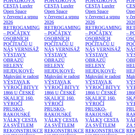
POHÁDKOVÁ
POHÁDKOVÁ
POHÁDKOVÁ
PO
CESTA
Luxfer
CESTA
Luxfer
CESTA
Luxfer
CE
Open Space
Open Space
Open Space
Ope
v červenci a srpnu
v červenci a srpnu
v červenci a srpnu
v če
2026
2026
2026
202
RETROGAMING
RETROGAMING
RETROGAMING
RE
– POČÁTKY
– POČÁTKY
– POČÁTKY
– 
OSOBNÍCH
OSOBNÍCH
OSOBNÍCH
OS
POČÍTAČŮ U
POČÍTAČŮ U
POČÍTAČŮ U
PO
NÁS
VERNISÁŽ
NÁS
VERNISÁŽ
NÁS
VERNISÁŽ
NÁ
VÝSTAVY
VÝSTAVY
VÝSTAVY
VÝ
OBRAZŮ
OBRAZŮ
OBRAZŮ
OB
HELENY
HELENY
HELENY
HE
HEJDUKOVÉ:
HEJDUKOVÉ:
HEJDUKOVÉ:
HE
Malování je radost
Malování je radost
Malování je radost
Malo
VÝSTAVA K
VÝSTAVA K
VÝSTAVA K
VÝ
VÝROČÍ BITVY
VÝROČÍ BITVY
VÝROČÍ BITVY
VÝ
1866 U ČESKÉ
1866 U ČESKÉ
1866 U ČESKÉ
186
SKALICE
160.
SKALICE
160.
SKALICE
160.
SK
VÝROČÍ
VÝROČÍ
VÝROČÍ
VÝ
PRUSKO-
PRUSKO-
PRUSKO-
PR
RAKOUSKÉ
RAKOUSKÉ
RAKOUSKÉ
RA
VÁLKY
CESTA
VÁLKY
CESTA
VÁLKY
CESTA
VÁ
ZA SVĚTLEM
ZA SVĚTLEM
ZA SVĚTLEM
ZA
REKONSTRUKCE
REKONSTRUKCE
REKONSTRUKCE
RE