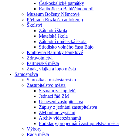
Českoskalické památky
Ratibořice a Babiččino údolí
Muzeum Boženy Němcové
Přehrada Rozkoš a autokemp
Školství
Základní škola
Mateřská škola
Základní umělecká škola
Středisko volného času Bájo
Knihovna Barunky Panklové
Zdravotnictví
Partnerská města
Znak, vlajka a logo města
Samospráva
Starostka a místostarostka
Zastupitelstvo města
Seznam zastupitelů
Jednací řád ZM
Usnesení zastupitelstva
Zápisy z jednání zastupitelstva
ZM online vysílání
Archiv videozáznamů
Podklady pro jednání zastupitelstva města
Výbory
Rada města