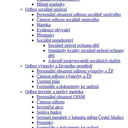
Místní poplatky
Odbor sociálně správní
Personální obsazení odboru sociálně správního
Činnost odboru sociálně správního
Matrika
Evidence obyvatel
Přestupky
Sociální poradenství
Sociálně právní ochrana dětí
Standardy kvality sociálně-právní ochrany
dětí
Adresář poskytovatelů sociálních služeb
Odbor výstavby a životního prostředí
Personální obsazení odboru výstavby a ŽP
Činnost odboru výstavby a ŽP
Územní plán
Formuláře a dokumenty ke stažení
Odbor investic a správy majetku
Personální obsazení OISM
Činnost odboru
Investiční akce
Správa budov
Seznam památek v katastru města Česká Skalice
Pozemky
Formuláře a dokumenty ke stažení