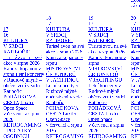
zázn
18
19
20
17
17
17
17
KULTURA
KULTURA
KU
16
V SRDCI
V SRDCI
V S
KULTURA
RATIBOŘIC
RATIBOŘIC
RAT
V SRDCI
Turisté zvou na své
Turisté zvou na své
Turi
RATIBOŘIC
akce v srpnu 2026
akce v srpnu 2026
akce
Turisté zvou na své
Kam za kopanou v
Kam za kopanou v
Kam
akce v srpnu 2026
srpnu
srpnu
srpn
Kam za kopanou v
MISTROVSTVÍ
MISTROVSTVÍ
MI
srpnu
Letní koncerty
ČR JUNIORŮ
ČR JUNIORŮ
ČR 
v Rudrově mlýně –
V JACHTINGU
V JACHTINGU
V 
občerstvení v srdci
Letní koncerty v
Letní koncerty v
Letn
Ratibořic
Rudrově mlýně –
Rudrově mlýně –
Rud
POHÁDKOVÁ
občerstvení v srdci
občerstvení v srdci
obče
CESTA
Luxfer
Ratibořic
Ratibořic
Rati
Open Space
POHÁDKOVÁ
POHÁDKOVÁ
PO
v červenci a srpnu
CESTA
Luxfer
CESTA
Luxfer
CE
2026
Open Space
Open Space
Ope
RETROGAMING
v červenci a srpnu
v červenci a srpnu
v če
– POČÁTKY
2026
2026
202
OSOBNÍCH
RETROGAMING
RETROGAMING
RE