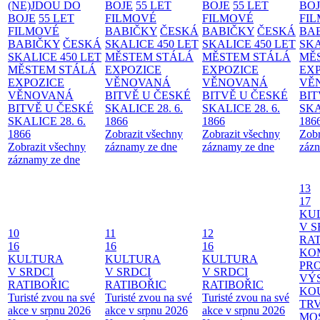
(NE)JDOU DO
BOJE
55 LET
BOJE
55 LET
BO
BOJE
55 LET
FILMOVÉ
FILMOVÉ
FI
FILMOVÉ
BABIČKY
ČESKÁ
BABIČKY
ČESKÁ
BA
BABIČKY
ČESKÁ
SKALICE 450 LET
SKALICE 450 LET
SKA
SKALICE 450 LET
MĚSTEM
STÁLÁ
MĚSTEM
STÁLÁ
MĚ
MĚSTEM
STÁLÁ
EXPOZICE
EXPOZICE
EX
EXPOZICE
VĚNOVANÁ
VĚNOVANÁ
VĚ
VĚNOVANÁ
BITVĚ U ČESKÉ
BITVĚ U ČESKÉ
BIT
BITVĚ U ČESKÉ
SKALICE 28. 6.
SKALICE 28. 6.
SKA
SKALICE 28. 6.
1866
1866
186
1866
Zobrazit všechny
Zobrazit všechny
Zobr
Zobrazit všechny
záznamy ze dne
záznamy ze dne
zázn
záznamy ze dne
13
17
KU
V S
10
11
12
RAT
16
16
16
KO
KULTURA
KULTURA
KULTURA
PR
V SRDCI
V SRDCI
V SRDCI
VÝ
RATIBOŘIC
RATIBOŘIC
RATIBOŘIC
KO
Turisté zvou na své
Turisté zvou na své
Turisté zvou na své
TR
akce v srpnu 2026
akce v srpnu 2026
akce v srpnu 2026
MO