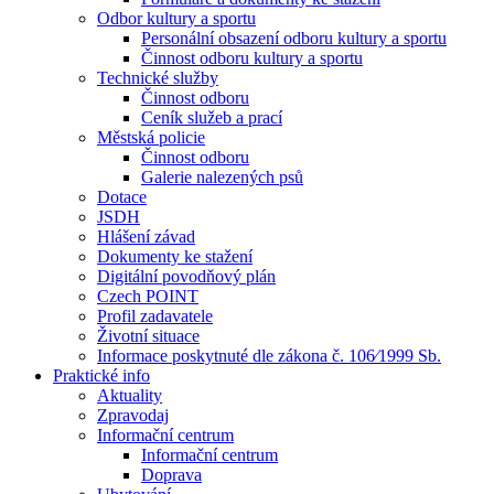
Odbor kultury a sportu
Personální obsazení odboru kultury a sportu
Činnost odboru kultury a sportu
Technické služby
Činnost odboru
Ceník služeb a prací
Městská policie
Činnost odboru
Galerie nalezených psů
Dotace
JSDH
Hlášení závad
Dokumenty ke stažení
Digitální povodňový plán
Czech POINT
Profil zadavatele
Životní situace
Informace poskytnuté dle zákona č. 106⁄1999 Sb.
Praktické info
Aktuality
Zpravodaj
Informační centrum
Informační centrum
Doprava