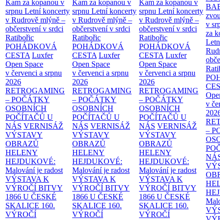
Kam za kopanou v
Kam za kopanou v
Kam za kopanou v
BA
srpnu
Letní koncerty
srpnu
Letní koncerty
srpnu
Letní koncerty
zvou
v Rudrově mlýně –
v Rudrově mlýně –
v Rudrově mlýně –
v sr
občerstvení v srdci
občerstvení v srdci
občerstvení v srdci
za k
Ratibořic
Ratibořic
Ratibořic
Letn
POHÁDKOVÁ
POHÁDKOVÁ
POHÁDKOVÁ
Rud
CESTA
Luxfer
CESTA
Luxfer
CESTA
Luxfer
obče
Open Space
Open Space
Open Space
Rati
v červenci a srpnu
v červenci a srpnu
v červenci a srpnu
PO
2026
2026
2026
CE
RETROGAMING
RETROGAMING
RETROGAMING
Ope
– POČÁTKY
– POČÁTKY
– POČÁTKY
v če
OSOBNÍCH
OSOBNÍCH
OSOBNÍCH
202
POČÍTAČŮ U
POČÍTAČŮ U
POČÍTAČŮ U
RE
NÁS
VERNISÁŽ
NÁS
VERNISÁŽ
NÁS
VERNISÁŽ
– 
VÝSTAVY
VÝSTAVY
VÝSTAVY
OS
OBRAZŮ
OBRAZŮ
OBRAZŮ
PO
HELENY
HELENY
HELENY
NÁ
HEJDUKOVÉ:
HEJDUKOVÉ:
HEJDUKOVÉ:
VÝ
Malování je radost
Malování je radost
Malování je radost
OB
VÝSTAVA K
VÝSTAVA K
VÝSTAVA K
HE
VÝROČÍ BITVY
VÝROČÍ BITVY
VÝROČÍ BITVY
HE
1866 U ČESKÉ
1866 U ČESKÉ
1866 U ČESKÉ
Malo
SKALICE
160.
SKALICE
160.
SKALICE
160.
VÝ
VÝROČÍ
VÝROČÍ
VÝROČÍ
VÝ