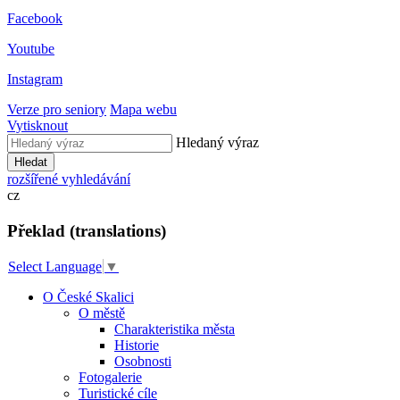
Facebook
Youtube
Instagram
Verze pro seniory
Mapa webu
Vytisknout
Hledaný výraz
Hledat
rozšířené vyhledávání
cz
Překlad (translations)
Select Language
▼
O České Skalici
O městě
Charakteristika města
Historie
Osobnosti
Fotogalerie
Turistické cíle