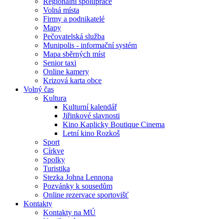
Regionální spolupráce
Volná místa
Firmy a podnikatelé
Mapy
Pečovatelská služba
Munipolis - informační systém
Mapa sběrných míst
Senior taxi
Online kamery
Krizová karta obce
Volný čas
Kultura
Kulturní kalendář
Jiřinkové slavnosti
Kino Kaplicky Boutique Cinema
Letní kino Rozkoš
Sport
Církve
Spolky
Turistika
Stezka Johna Lennona
Pozvánky k sousedům
Online rezervace sportovišť
Kontakty
Kontakty na MÚ