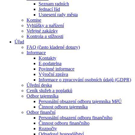
Seznam radních
Jednací řád
Usnesení rady města
Komise
Vyhlášky a nařízení
Veřejné zakázky
Kontrola a stížnosti
Úřad
FAQ (často kladené dotazy)
Informace
Kontakty
E-podatelna
Povinné informace
Výroční zpráva
Informace o zpracování osobních údajů (GDPR)
Úřední deska
Ceník služeb a poplatků
Odbor tajemníka
Personální obsazení odboru tajemníka MěÚ
Činnost odboru tajemníka
Odbor finanční
Personální obsazení odboru finančního
Činnost odboru finančního
Rozpočty
Odpadové hospodářství