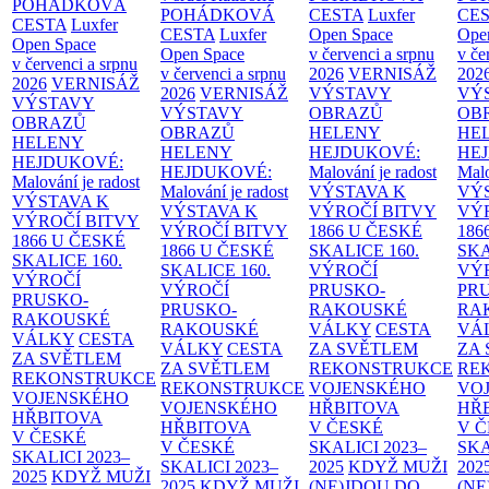
POHÁDKOVÁ
POHÁDKOVÁ
CESTA
Luxfer
CE
CESTA
Luxfer
CESTA
Luxfer
Open Space
Ope
Open Space
Open Space
v červenci a srpnu
v če
v červenci a srpnu
v červenci a srpnu
2026
VERNISÁŽ
202
2026
VERNISÁŽ
2026
VERNISÁŽ
VÝSTAVY
VÝ
VÝSTAVY
VÝSTAVY
OBRAZŮ
OB
OBRAZŮ
OBRAZŮ
HELENY
HE
HELENY
HELENY
HEJDUKOVÉ:
HE
HEJDUKOVÉ:
HEJDUKOVÉ:
Malování je radost
Malo
Malování je radost
Malování je radost
VÝSTAVA K
VÝ
VÝSTAVA K
VÝSTAVA K
VÝROČÍ BITVY
VÝ
VÝROČÍ BITVY
VÝROČÍ BITVY
1866 U ČESKÉ
186
1866 U ČESKÉ
1866 U ČESKÉ
SKALICE
160.
SK
SKALICE
160.
SKALICE
160.
VÝROČÍ
VÝ
VÝROČÍ
VÝROČÍ
PRUSKO-
PR
PRUSKO-
PRUSKO-
RAKOUSKÉ
RA
RAKOUSKÉ
RAKOUSKÉ
VÁLKY
CESTA
VÁ
VÁLKY
CESTA
VÁLKY
CESTA
ZA SVĚTLEM
ZA
ZA SVĚTLEM
ZA SVĚTLEM
REKONSTRUKCE
RE
REKONSTRUKCE
REKONSTRUKCE
VOJENSKÉHO
VO
VOJENSKÉHO
VOJENSKÉHO
HŘBITOVA
HŘ
HŘBITOVA
HŘBITOVA
V ČESKÉ
V 
V ČESKÉ
V ČESKÉ
SKALICI 2023–
SKA
SKALICI 2023–
SKALICI 2023–
2025
KDYŽ MUŽI
202
2025
KDYŽ MUŽI
2025
KDYŽ MUŽI
(NE)JDOU DO
(NE