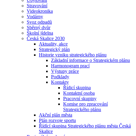
Ubytování
Stravování
Videokronika
Vodárny
Svoz odpadů
Sběrný dvůr
Školní jídelna
Česká Skalice 2030
Aktuality, akce
Strategický plán
Historie vzniku strategického plánu
Základní informace o Strategickém plánu
Harmonogram prací
Výstupy práce
Podklady
Kontakty
Řídicí skupina
Kontaktní osoba
Pracovní skupiny
Komise pro zpracování
Strategického plánu
Akční plán města
Plán rozvoje sportu
Řídící skupina Strategického plánu města Česká
Skalice