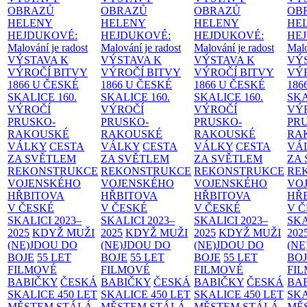
OBRAZŮ
OBRAZŮ
OBRAZŮ
OB
HELENY
HELENY
HELENY
HE
HEJDUKOVÉ:
HEJDUKOVÉ:
HEJDUKOVÉ:
HE
Malování je radost
Malování je radost
Malování je radost
Malo
VÝSTAVA K
VÝSTAVA K
VÝSTAVA K
VÝ
VÝROČÍ BITVY
VÝROČÍ BITVY
VÝROČÍ BITVY
VÝ
1866 U ČESKÉ
1866 U ČESKÉ
1866 U ČESKÉ
186
SKALICE
160.
SKALICE
160.
SKALICE
160.
SK
VÝROČÍ
VÝROČÍ
VÝROČÍ
VÝ
PRUSKO-
PRUSKO-
PRUSKO-
PR
RAKOUSKÉ
RAKOUSKÉ
RAKOUSKÉ
RA
VÁLKY
CESTA
VÁLKY
CESTA
VÁLKY
CESTA
VÁ
ZA SVĚTLEM
ZA SVĚTLEM
ZA SVĚTLEM
ZA
REKONSTRUKCE
REKONSTRUKCE
REKONSTRUKCE
RE
VOJENSKÉHO
VOJENSKÉHO
VOJENSKÉHO
VO
HŘBITOVA
HŘBITOVA
HŘBITOVA
HŘ
V ČESKÉ
V ČESKÉ
V ČESKÉ
V 
SKALICI 2023–
SKALICI 2023–
SKALICI 2023–
SKA
2025
KDYŽ MUŽI
2025
KDYŽ MUŽI
2025
KDYŽ MUŽI
202
(NE)JDOU DO
(NE)JDOU DO
(NE)JDOU DO
(NE
BOJE
55 LET
BOJE
55 LET
BOJE
55 LET
BO
FILMOVÉ
FILMOVÉ
FILMOVÉ
FI
BABIČKY
ČESKÁ
BABIČKY
ČESKÁ
BABIČKY
ČESKÁ
BA
SKALICE 450 LET
SKALICE 450 LET
SKALICE 450 LET
SKA
MĚSTEM
STÁLÁ
MĚSTEM
STÁLÁ
MĚSTEM
STÁLÁ
MĚ