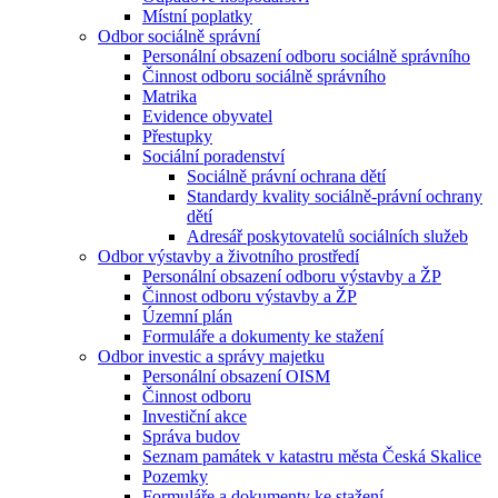
Místní poplatky
Odbor sociálně správní
Personální obsazení odboru sociálně správního
Činnost odboru sociálně správního
Matrika
Evidence obyvatel
Přestupky
Sociální poradenství
Sociálně právní ochrana dětí
Standardy kvality sociálně-právní ochrany
dětí
Adresář poskytovatelů sociálních služeb
Odbor výstavby a životního prostředí
Personální obsazení odboru výstavby a ŽP
Činnost odboru výstavby a ŽP
Územní plán
Formuláře a dokumenty ke stažení
Odbor investic a správy majetku
Personální obsazení OISM
Činnost odboru
Investiční akce
Správa budov
Seznam památek v katastru města Česká Skalice
Pozemky
Formuláře a dokumenty ke stažení