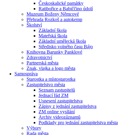
Českoskalické památky
Ratibořice a Babiččino údolí
Muzeum Boženy Němcové
Přehrada Rozkoš a autokemp
Školství
Základní škola
Mateřská škola
Základní umělecká škola
Středisko volného času Bájo
Knihovna Barunky Panklové
Zdravotnictví
Partnerská města
Znak, vlajka a logo města
Samospráva
Starostka a místostarostka
Zastupitelstvo města
Seznam zastupitelů
Jednací řád ZM
Usnesení zastupitelstva
Zápisy z jednání zastupitelstva
ZM online vysílání
Archiv videozáznamů
Podklady pro jednání zastupitelstva města
Výbory
Rada města