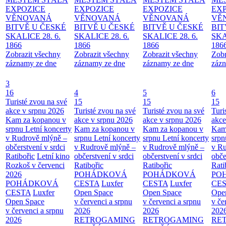
EXPOZICE
EXPOZICE
EXPOZICE
EX
VĚNOVANÁ
VĚNOVANÁ
VĚNOVANÁ
VĚ
BITVĚ U ČESKÉ
BITVĚ U ČESKÉ
BITVĚ U ČESKÉ
BIT
SKALICE 28. 6.
SKALICE 28. 6.
SKALICE 28. 6.
SKA
1866
1866
1866
186
Zobrazit všechny
Zobrazit všechny
Zobrazit všechny
Zobr
záznamy ze dne
záznamy ze dne
záznamy ze dne
zázn
3
16
4
5
6
Turisté zvou na své
15
15
15
akce v srpnu 2026
Turisté zvou na své
Turisté zvou na své
Turi
Kam za kopanou v
akce v srpnu 2026
akce v srpnu 2026
akce
srpnu
Letní koncerty
Kam za kopanou v
Kam za kopanou v
Kam
v Rudrově mlýně –
srpnu
Letní koncerty
srpnu
Letní koncerty
srp
občerstvení v srdci
v Rudrově mlýně –
v Rudrově mlýně –
v Ru
Ratibořic
Letní kino
občerstvení v srdci
občerstvení v srdci
obče
Rozkoš v červenci
Ratibořic
Ratibořic
Rati
2026
POHÁDKOVÁ
POHÁDKOVÁ
PO
POHÁDKOVÁ
CESTA
Luxfer
CESTA
Luxfer
CE
CESTA
Luxfer
Open Space
Open Space
Ope
Open Space
v červenci a srpnu
v červenci a srpnu
v če
v červenci a srpnu
2026
2026
202
2026
RETROGAMING
RETROGAMING
RE