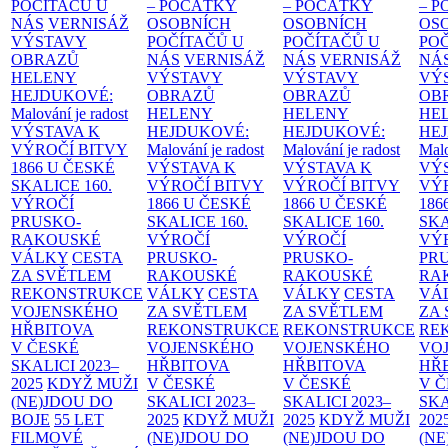
POČÍTAČŮ U
– POČÁTKY
– POČÁTKY
– 
NÁS
VERNISÁŽ
OSOBNÍCH
OSOBNÍCH
OS
VÝSTAVY
POČÍTAČŮ U
POČÍTAČŮ U
PO
OBRAZŮ
NÁS
VERNISÁŽ
NÁS
VERNISÁŽ
NÁ
HELENY
VÝSTAVY
VÝSTAVY
VÝ
HEJDUKOVÉ:
OBRAZŮ
OBRAZŮ
OB
Malování je radost
HELENY
HELENY
HE
VÝSTAVA K
HEJDUKOVÉ:
HEJDUKOVÉ:
HE
VÝROČÍ BITVY
Malování je radost
Malování je radost
Malo
1866 U ČESKÉ
VÝSTAVA K
VÝSTAVA K
VÝ
SKALICE
160.
VÝROČÍ BITVY
VÝROČÍ BITVY
VÝ
VÝROČÍ
1866 U ČESKÉ
1866 U ČESKÉ
186
PRUSKO-
SKALICE
160.
SKALICE
160.
SK
RAKOUSKÉ
VÝROČÍ
VÝROČÍ
VÝ
VÁLKY
CESTA
PRUSKO-
PRUSKO-
PR
ZA SVĚTLEM
RAKOUSKÉ
RAKOUSKÉ
RA
REKONSTRUKCE
VÁLKY
CESTA
VÁLKY
CESTA
VÁ
VOJENSKÉHO
ZA SVĚTLEM
ZA SVĚTLEM
ZA
HŘBITOVA
REKONSTRUKCE
REKONSTRUKCE
RE
V ČESKÉ
VOJENSKÉHO
VOJENSKÉHO
VO
SKALICI 2023–
HŘBITOVA
HŘBITOVA
HŘ
2025
KDYŽ MUŽI
V ČESKÉ
V ČESKÉ
V 
(NE)JDOU DO
SKALICI 2023–
SKALICI 2023–
SKA
BOJE
55 LET
2025
KDYŽ MUŽI
2025
KDYŽ MUŽI
202
FILMOVÉ
(NE)JDOU DO
(NE)JDOU DO
(NE