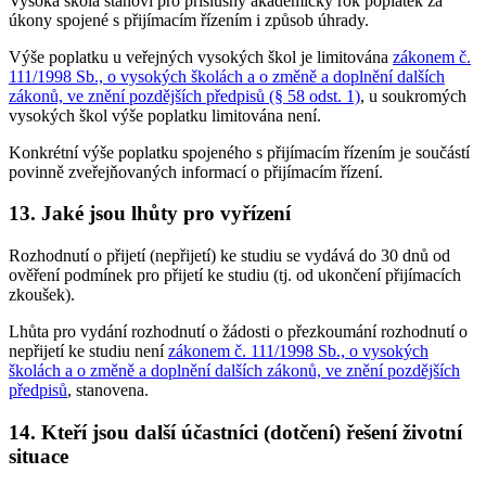
Vysoká škola stanoví pro příslušný akademický rok poplatek za
úkony spojené s přijímacím řízením i způsob úhrady.
Výše poplatku u veřejných vysokých škol je limitována
zákonem č.
111/1998 Sb., o vysokých školách a o změně a doplnění dalších
zákonů, ve znění pozdějších předpisů (§ 58 odst. 1)
, u soukromých
vysokých škol výše poplatku limitována není.
Konkrétní výše poplatku spojeného s přijímacím řízením je součástí
povinně zveřejňovaných informací o přijímacím řízení.
13. Jaké jsou lhůty pro vyřízení
Rozhodnutí o přijetí (nepřijetí) ke studiu se vydává do 30 dnů od
ověření podmínek pro přijetí ke studiu (tj. od ukončení přijímacích
zkoušek).
Lhůta pro vydání rozhodnutí o žádosti o přezkoumání rozhodnutí o
nepřijetí ke studiu není
zákonem č. 111/1998 Sb., o vysokých
školách a o změně a doplnění dalších zákonů, ve znění pozdějších
předpisů
, stanovena.
14. Kteří jsou další účastníci (dotčení) řešení životní
situace