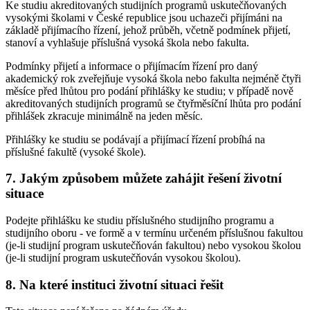
Ke studiu akreditovaných studijních programů uskutečňovaných
vysokými školami v České republice jsou uchazeči přijímáni na
základě přijímacího řízení, jehož průběh, včetně podmínek přijetí,
stanoví a vyhlašuje příslušná vysoká škola nebo fakulta.
Podmínky přijetí a informace o přijímacím řízení pro daný
akademický rok zveřejňuje vysoká škola nebo fakulta nejméně čtyři
měsíce před lhůtou pro podání přihlášky ke studiu; v případě nově
akreditovaných studijních programů se čtyřměsíční lhůta pro podání
přihlášek zkracuje minimálně na jeden měsíc.
Přihlášky ke studiu se podávají a přijímací řízení probíhá na
příslušné fakultě (vysoké škole).
7. Jakým způsobem můžete zahájit řešení životní
situace
Podejte přihlášku ke studiu příslušného studijního programu a
studijního oboru - ve formě a v termínu určeném příslušnou fakultou
(je-li studijní program uskutečňován fakultou) nebo vysokou školou
(je-li studijní program uskutečňován vysokou školou).
8. Na které instituci životní situaci řešit