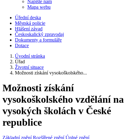
Napište nám
Mapa webu
Úřední deska
Městská policie
Hlášení závad
Českoskalický zpravodaj
Dokumenty a formuláře
Dotace
Úvodní stránka
Úřad
Životní situace
Možnosti získání vysokoškolského...
Možnosti získání
vysokoškolského vzdělání na
vysokých školách v České
republice
Základní znění
Rozšířené znění
Úplné znění