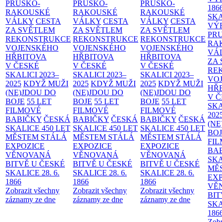
PRUSKO-
PRUSKO-
PRUSKO-
186
RAKOUSKÉ
RAKOUSKÉ
RAKOUSKÉ
SK
VÁLKY
CESTA
VÁLKY
CESTA
VÁLKY
CESTA
VÝ
ZA SVĚTLEM
ZA SVĚTLEM
ZA SVĚTLEM
PR
REKONSTRUKCE
REKONSTRUKCE
REKONSTRUKCE
RA
VOJENSKÉHO
VOJENSKÉHO
VOJENSKÉHO
VÁ
HŘBITOVA
HŘBITOVA
HŘBITOVA
ZA
V ČESKÉ
V ČESKÉ
V ČESKÉ
RE
SKALICI 2023–
SKALICI 2023–
SKALICI 2023–
VO
2025
KDYŽ MUŽI
2025
KDYŽ MUŽI
2025
KDYŽ MUŽI
HŘ
(NE)JDOU DO
(NE)JDOU DO
(NE)JDOU DO
V 
BOJE
55 LET
BOJE
55 LET
BOJE
55 LET
SKA
FILMOVÉ
FILMOVÉ
FILMOVÉ
202
BABIČKY
ČESKÁ
BABIČKY
ČESKÁ
BABIČKY
ČESKÁ
(NE
SKALICE 450 LET
SKALICE 450 LET
SKALICE 450 LET
BO
MĚSTEM
STÁLÁ
MĚSTEM
STÁLÁ
MĚSTEM
STÁLÁ
FI
EXPOZICE
EXPOZICE
EXPOZICE
BA
VĚNOVANÁ
VĚNOVANÁ
VĚNOVANÁ
SKA
BITVĚ U ČESKÉ
BITVĚ U ČESKÉ
BITVĚ U ČESKÉ
MĚ
SKALICE 28. 6.
SKALICE 28. 6.
SKALICE 28. 6.
EX
1866
1866
1866
VĚ
Zobrazit všechny
Zobrazit všechny
Zobrazit všechny
BIT
záznamy ze dne
záznamy ze dne
záznamy ze dne
SKA
186
Zobr