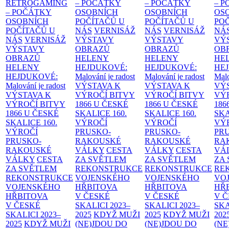
RETROGAMING
– POČÁTKY
– POČÁTKY
– 
– POČÁTKY
OSOBNÍCH
OSOBNÍCH
OS
OSOBNÍCH
POČÍTAČŮ U
POČÍTAČŮ U
PO
POČÍTAČŮ U
NÁS
VERNISÁŽ
NÁS
VERNISÁŽ
NÁ
NÁS
VERNISÁŽ
VÝSTAVY
VÝSTAVY
VÝ
VÝSTAVY
OBRAZŮ
OBRAZŮ
OB
OBRAZŮ
HELENY
HELENY
HE
HELENY
HEJDUKOVÉ:
HEJDUKOVÉ:
HE
HEJDUKOVÉ:
Malování je radost
Malování je radost
Malo
Malování je radost
VÝSTAVA K
VÝSTAVA K
VÝ
VÝSTAVA K
VÝROČÍ BITVY
VÝROČÍ BITVY
VÝ
VÝROČÍ BITVY
1866 U ČESKÉ
1866 U ČESKÉ
186
1866 U ČESKÉ
SKALICE
160.
SKALICE
160.
SK
SKALICE
160.
VÝROČÍ
VÝROČÍ
VÝ
VÝROČÍ
PRUSKO-
PRUSKO-
PR
PRUSKO-
RAKOUSKÉ
RAKOUSKÉ
RA
RAKOUSKÉ
VÁLKY
CESTA
VÁLKY
CESTA
VÁ
VÁLKY
CESTA
ZA SVĚTLEM
ZA SVĚTLEM
ZA
ZA SVĚTLEM
REKONSTRUKCE
REKONSTRUKCE
RE
REKONSTRUKCE
VOJENSKÉHO
VOJENSKÉHO
VO
VOJENSKÉHO
HŘBITOVA
HŘBITOVA
HŘ
HŘBITOVA
V ČESKÉ
V ČESKÉ
V 
V ČESKÉ
SKALICI 2023–
SKALICI 2023–
SKA
SKALICI 2023–
2025
KDYŽ MUŽI
2025
KDYŽ MUŽI
202
2025
KDYŽ MUŽI
(NE)JDOU DO
(NE)JDOU DO
(NE