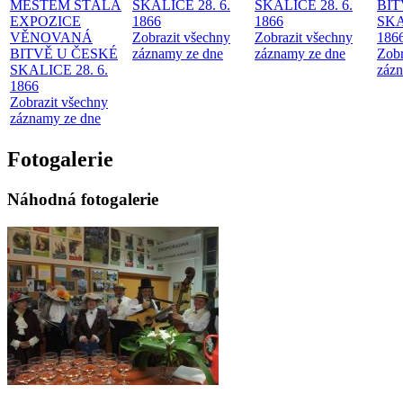
MĚSTEM
STÁLÁ
SKALICE 28. 6.
SKALICE 28. 6.
BIT
EXPOZICE
1866
1866
SKA
VĚNOVANÁ
Zobrazit všechny
Zobrazit všechny
186
BITVĚ U ČESKÉ
záznamy ze dne
záznamy ze dne
Zobr
SKALICE 28. 6.
zázn
1866
Zobrazit všechny
záznamy ze dne
Fotogalerie
Náhodná fotogalerie