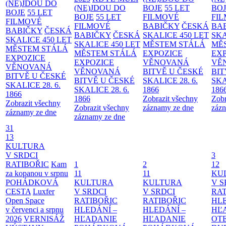
(NE)JDOU DO
(NE)JDOU DO
BOJE
55 LET
BO
BOJE
55 LET
BOJE
55 LET
FILMOVÉ
FI
FILMOVÉ
FILMOVÉ
BABIČKY
ČESKÁ
BA
BABIČKY
ČESKÁ
BABIČKY
ČESKÁ
SKALICE 450 LET
SKA
SKALICE 450 LET
SKALICE 450 LET
MĚSTEM
STÁLÁ
MĚ
MĚSTEM
STÁLÁ
MĚSTEM
STÁLÁ
EXPOZICE
EX
EXPOZICE
EXPOZICE
VĚNOVANÁ
VĚ
VĚNOVANÁ
VĚNOVANÁ
BITVĚ U ČESKÉ
BIT
BITVĚ U ČESKÉ
BITVĚ U ČESKÉ
SKALICE 28. 6.
SKA
SKALICE 28. 6.
SKALICE 28. 6.
1866
186
1866
1866
Zobrazit všechny
Zobr
Zobrazit všechny
Zobrazit všechny
záznamy ze dne
zázn
záznamy ze dne
záznamy ze dne
31
13
KULTURA
V SRDCI
3
RATIBOŘIC
Kam
1
2
12
za kopanou v srpnu
11
11
KU
POHÁDKOVÁ
KULTURA
KULTURA
V S
CESTA
Luxfer
V SRDCI
V SRDCI
RAT
Open Space
RATIBOŘIC
RATIBOŘIC
HLE
v červenci a srpnu
HLEDÁNÍ –
HLEDÁNÍ –
HĽ
2026
VERNISÁŽ
HĽADANIE
HĽADANIE
OT