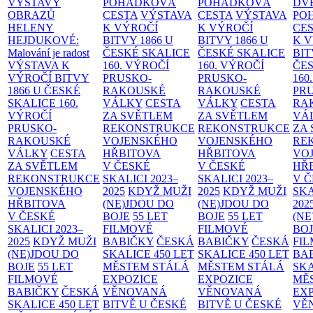
VÝSTAVY
POHÁDKOVÁ
POHÁDKOVÁ
DV
OBRAZŮ
CESTA
VÝSTAVA
CESTA
VÝSTAVA
PO
HELENY
K VÝROČÍ
K VÝROČÍ
CE
HEJDUKOVÉ:
BITVY 1866 U
BITVY 1866 U
K 
Malování je radost
ČESKÉ SKALICE
ČESKÉ SKALICE
BIT
VÝSTAVA K
160. VÝROČÍ
160. VÝROČÍ
ČES
VÝROČÍ BITVY
PRUSKO-
PRUSKO-
160
1866 U ČESKÉ
RAKOUSKÉ
RAKOUSKÉ
PR
SKALICE
160.
VÁLKY
CESTA
VÁLKY
CESTA
RA
VÝROČÍ
ZA SVĚTLEM
ZA SVĚTLEM
VÁ
PRUSKO-
REKONSTRUKCE
REKONSTRUKCE
ZA
RAKOUSKÉ
VOJENSKÉHO
VOJENSKÉHO
RE
VÁLKY
CESTA
HŘBITOVA
HŘBITOVA
VO
ZA SVĚTLEM
V ČESKÉ
V ČESKÉ
HŘ
REKONSTRUKCE
SKALICI 2023–
SKALICI 2023–
V 
VOJENSKÉHO
2025
KDYŽ MUŽI
2025
KDYŽ MUŽI
SKA
HŘBITOVA
(NE)JDOU DO
(NE)JDOU DO
202
V ČESKÉ
BOJE
55 LET
BOJE
55 LET
(NE
SKALICI 2023–
FILMOVÉ
FILMOVÉ
BO
2025
KDYŽ MUŽI
BABIČKY
ČESKÁ
BABIČKY
ČESKÁ
FI
(NE)JDOU DO
SKALICE 450 LET
SKALICE 450 LET
BA
BOJE
55 LET
MĚSTEM
STÁLÁ
MĚSTEM
STÁLÁ
SKA
FILMOVÉ
EXPOZICE
EXPOZICE
MĚ
BABIČKY
ČESKÁ
VĚNOVANÁ
VĚNOVANÁ
EX
SKALICE 450 LET
BITVĚ U ČESKÉ
BITVĚ U ČESKÉ
VĚ