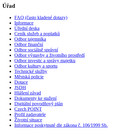
Úřad
FAQ (často kladené dotazy)
Informace
Úřední deska
Ceník služeb a poplatků
Odbor tajemníka
Odbor finanční
Odbor sociálně správní
Odbor výstavby a životního prostředí
Odbor investic a správy majetku
Odbor kultury a sportu
Technické služby
Městská policie
Dotace
JSDH
Hlášení závad
Dokumenty ke stažení
Digitální povodňový plán
Czech POINT
Profil zadavatele
Životní situace
Informace poskytnuté dle zákona č. 106⁄1999 Sb.