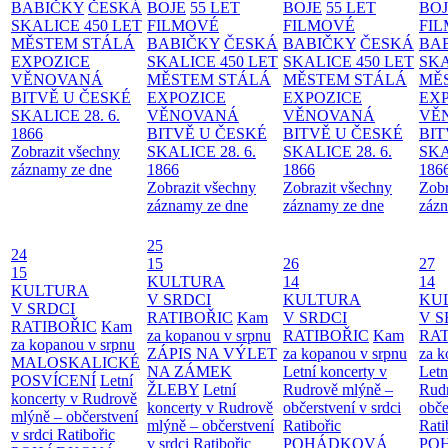
BABIČKY
ČESKÁ
BOJE
55 LET
BOJE
55 LET
BO
SKALICE 450 LET
FILMOVÉ
FILMOVÉ
FI
MĚSTEM
STÁLÁ
BABIČKY
ČESKÁ
BABIČKY
ČESKÁ
BA
EXPOZICE
SKALICE 450 LET
SKALICE 450 LET
SKA
VĚNOVANÁ
MĚSTEM
STÁLÁ
MĚSTEM
STÁLÁ
MĚ
BITVĚ U ČESKÉ
EXPOZICE
EXPOZICE
EX
SKALICE 28. 6.
VĚNOVANÁ
VĚNOVANÁ
VĚ
1866
BITVĚ U ČESKÉ
BITVĚ U ČESKÉ
BIT
Zobrazit všechny
SKALICE 28. 6.
SKALICE 28. 6.
SKA
záznamy ze dne
1866
1866
186
Zobrazit všechny
Zobrazit všechny
Zobr
záznamy ze dne
záznamy ze dne
zázn
25
24
15
26
27
15
KULTURA
14
14
KULTURA
V SRDCI
KULTURA
KU
V SRDCI
RATIBOŘIC
Kam
V SRDCI
V S
RATIBOŘIC
Kam
za kopanou v srpnu
RATIBOŘIC
Kam
RAT
za kopanou v srpnu
ZÁPIS NA VÝLET
za kopanou v srpnu
za k
MALOSKALICKÉ
NA ZÁMEK
Letní koncerty v
Letn
POSVÍCENÍ
Letní
ŽLEBY
Letní
Rudrově mlýně –
Rud
koncerty v Rudrově
koncerty v Rudrově
občerstvení v srdci
obče
mlýně – občerstvení
mlýně – občerstvení
Ratibořic
Rati
v srdci Ratibořic
v srdci Ratibořic
POHÁDKOVÁ
PO