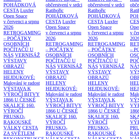
POHÁDKOVÁ
občerstvení v srdci
občerstvení v srdci
obče
CESTA
Luxfer
Ratibořic
Ratibořic
Rati
Open Space
POHÁDKOVÁ
POHÁDKOVÁ
PO
v červenci a srpnu
CESTA
Luxfer
CESTA
Luxfer
CE
2026
Open Space
Open Space
Ope
RETROGAMING
v červenci a srpnu
v červenci a srpnu
v če
– POČÁTKY
2026
2026
202
OSOBNÍCH
RETROGAMING
RETROGAMING
RE
POČÍTAČŮ U
– POČÁTKY
– POČÁTKY
– 
NÁS
VERNISÁŽ
OSOBNÍCH
OSOBNÍCH
OS
VÝSTAVY
POČÍTAČŮ U
POČÍTAČŮ U
PO
OBRAZŮ
NÁS
VERNISÁŽ
NÁS
VERNISÁŽ
NÁ
HELENY
VÝSTAVY
VÝSTAVY
VÝ
HEJDUKOVÉ:
OBRAZŮ
OBRAZŮ
OB
Malování je radost
HELENY
HELENY
HE
VÝSTAVA K
HEJDUKOVÉ:
HEJDUKOVÉ:
HE
VÝROČÍ BITVY
Malování je radost
Malování je radost
Malo
1866 U ČESKÉ
VÝSTAVA K
VÝSTAVA K
VÝ
SKALICE
160.
VÝROČÍ BITVY
VÝROČÍ BITVY
VÝ
VÝROČÍ
1866 U ČESKÉ
1866 U ČESKÉ
186
PRUSKO-
SKALICE
160.
SKALICE
160.
SK
RAKOUSKÉ
VÝROČÍ
VÝROČÍ
VÝ
VÁLKY
CESTA
PRUSKO-
PRUSKO-
PR
ZA SVĚTLEM
RAKOUSKÉ
RAKOUSKÉ
RA
REKONSTRUKCE
VÁLKY
CESTA
VÁLKY
CESTA
VÁ