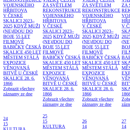
VOJENSKÉHO
ZA SVĚTLEM
ZA SVĚTLEM
ZA
HŘBITOVA
REKONSTRUKCE
REKONSTRUKCE
RE
V ČESKÉ
VOJENSKÉHO
VOJENSKÉHO
VO
SKALICI 2023–
HŘBITOVA
HŘBITOVA
HŘ
2025
KDYŽ MUŽI
V ČESKÉ
V ČESKÉ
V 
(NE)JDOU DO
SKALICI 2023–
SKALICI 2023–
SKA
BOJE
55 LET
2025
KDYŽ MUŽI
2025
KDYŽ MUŽI
202
FILMOVÉ
(NE)JDOU DO
(NE)JDOU DO
(NE
BABIČKY
ČESKÁ
BOJE
55 LET
BOJE
55 LET
BO
SKALICE 450 LET
FILMOVÉ
FILMOVÉ
FI
MĚSTEM
STÁLÁ
BABIČKY
ČESKÁ
BABIČKY
ČESKÁ
BA
EXPOZICE
SKALICE 450 LET
SKALICE 450 LET
SKA
VĚNOVANÁ
MĚSTEM
STÁLÁ
MĚSTEM
STÁLÁ
MĚ
BITVĚ U ČESKÉ
EXPOZICE
EXPOZICE
EX
SKALICE 28. 6.
VĚNOVANÁ
VĚNOVANÁ
VĚ
1866
BITVĚ U ČESKÉ
BITVĚ U ČESKÉ
BIT
Zobrazit všechny
SKALICE 28. 6.
SKALICE 28. 6.
SKA
záznamy ze dne
1866
1866
186
Zobrazit všechny
Zobrazit všechny
Zobr
záznamy ze dne
záznamy ze dne
zázn
25
24
15
26
27
15
KULTURA
14
14
KULTURA