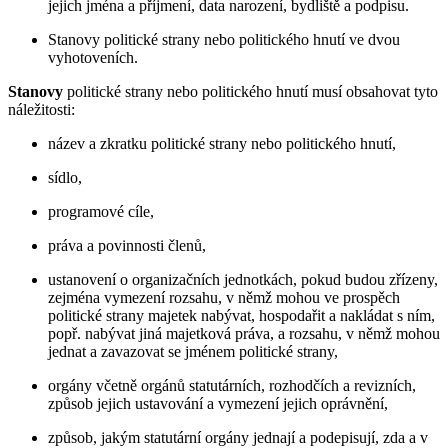
jejich jména a příjmení, data narození, bydliště a podpisu.
Stanovy politické strany nebo politického hnutí ve dvou
vyhotoveních.
Stanovy
politické strany nebo politického hnutí musí obsahovat tyto
náležitosti:
název a zkratku politické strany nebo politického hnutí,
sídlo,
programové cíle,
práva a povinnosti členů,
ustanovení o organizačních jednotkách, pokud budou zřízeny,
zejména vymezení rozsahu, v němž mohou ve prospěch
politické strany majetek nabývat, hospodařit a nakládat s ním,
popř. nabývat jiná majetková práva, a rozsahu, v němž mohou
jednat a zavazovat se jménem politické strany,
orgány včetně orgánů statutárních, rozhodčích a revizních,
způsob jejich ustavování a vymezení jejich oprávnění,
způsob, jakým statutární orgány jednají a podepisují, zda a v