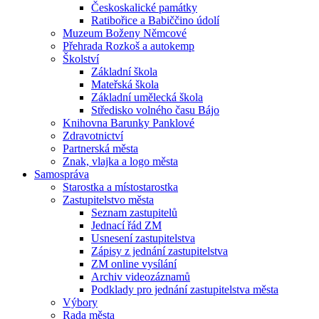
Českoskalické památky
Ratibořice a Babiččino údolí
Muzeum Boženy Němcové
Přehrada Rozkoš a autokemp
Školství
Základní škola
Mateřská škola
Základní umělecká škola
Středisko volného času Bájo
Knihovna Barunky Panklové
Zdravotnictví
Partnerská města
Znak, vlajka a logo města
Samospráva
Starostka a místostarostka
Zastupitelstvo města
Seznam zastupitelů
Jednací řád ZM
Usnesení zastupitelstva
Zápisy z jednání zastupitelstva
ZM online vysílání
Archiv videozáznamů
Podklady pro jednání zastupitelstva města
Výbory
Rada města