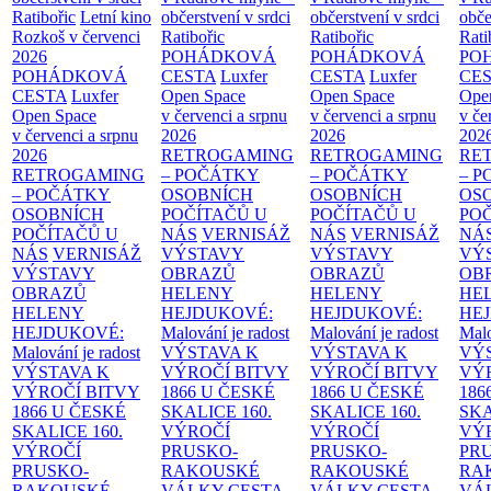
Ratibořic
Letní kino
občerstvení v srdci
občerstvení v srdci
obče
Rozkoš v červenci
Ratibořic
Ratibořic
Rati
2026
POHÁDKOVÁ
POHÁDKOVÁ
PO
POHÁDKOVÁ
CESTA
Luxfer
CESTA
Luxfer
CE
CESTA
Luxfer
Open Space
Open Space
Ope
Open Space
v červenci a srpnu
v červenci a srpnu
v če
v červenci a srpnu
2026
2026
202
2026
RETROGAMING
RETROGAMING
RE
RETROGAMING
– POČÁTKY
– POČÁTKY
– 
– POČÁTKY
OSOBNÍCH
OSOBNÍCH
OS
OSOBNÍCH
POČÍTAČŮ U
POČÍTAČŮ U
PO
POČÍTAČŮ U
NÁS
VERNISÁŽ
NÁS
VERNISÁŽ
NÁ
NÁS
VERNISÁŽ
VÝSTAVY
VÝSTAVY
VÝ
VÝSTAVY
OBRAZŮ
OBRAZŮ
OB
OBRAZŮ
HELENY
HELENY
HE
HELENY
HEJDUKOVÉ:
HEJDUKOVÉ:
HE
HEJDUKOVÉ:
Malování je radost
Malování je radost
Malo
Malování je radost
VÝSTAVA K
VÝSTAVA K
VÝ
VÝSTAVA K
VÝROČÍ BITVY
VÝROČÍ BITVY
VÝ
VÝROČÍ BITVY
1866 U ČESKÉ
1866 U ČESKÉ
186
1866 U ČESKÉ
SKALICE
160.
SKALICE
160.
SK
SKALICE
160.
VÝROČÍ
VÝROČÍ
VÝ
VÝROČÍ
PRUSKO-
PRUSKO-
PR
PRUSKO-
RAKOUSKÉ
RAKOUSKÉ
RA
RAKOUSKÉ
VÁLKY
CESTA
VÁLKY
CESTA
VÁ