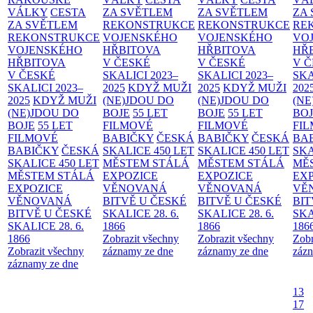
VÁLKY
CESTA
ZA SVĚTLEM
ZA SVĚTLEM
ZA
ZA SVĚTLEM
REKONSTRUKCE
REKONSTRUKCE
RE
REKONSTRUKCE
VOJENSKÉHO
VOJENSKÉHO
VO
VOJENSKÉHO
HŘBITOVA
HŘBITOVA
HŘ
HŘBITOVA
V ČESKÉ
V ČESKÉ
V 
V ČESKÉ
SKALICI 2023–
SKALICI 2023–
SKA
SKALICI 2023–
2025
KDYŽ MUŽI
2025
KDYŽ MUŽI
202
2025
KDYŽ MUŽI
(NE)JDOU DO
(NE)JDOU DO
(NE
(NE)JDOU DO
BOJE
55 LET
BOJE
55 LET
BO
BOJE
55 LET
FILMOVÉ
FILMOVÉ
FI
FILMOVÉ
BABIČKY
ČESKÁ
BABIČKY
ČESKÁ
BA
BABIČKY
ČESKÁ
SKALICE 450 LET
SKALICE 450 LET
SKA
SKALICE 450 LET
MĚSTEM
STÁLÁ
MĚSTEM
STÁLÁ
MĚ
MĚSTEM
STÁLÁ
EXPOZICE
EXPOZICE
EX
EXPOZICE
VĚNOVANÁ
VĚNOVANÁ
VĚ
VĚNOVANÁ
BITVĚ U ČESKÉ
BITVĚ U ČESKÉ
BIT
BITVĚ U ČESKÉ
SKALICE 28. 6.
SKALICE 28. 6.
SKA
SKALICE 28. 6.
1866
1866
186
1866
Zobrazit všechny
Zobrazit všechny
Zobr
Zobrazit všechny
záznamy ze dne
záznamy ze dne
zázn
záznamy ze dne
13
17