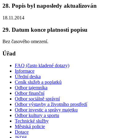
28. Popis byl naposledy aktualizován
18.11.2014
29. Datum konce platnosti popisu
Bez časového omezení.
Úřad
FAQ (často kladené dotazy)
Informace
Úřední deska
Ceník služeb a poplatků
Odbor tajemníka
Odbor finanční
Odbor sociálně správní
Odbor výstavby a životního prostředí
Odbor investic a správy majetku
Odbor kultury a sportu
Technické služby
Městská policie
Dotace
JSDH