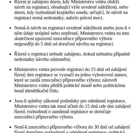
Řízení je zahájeno dnem, kdy Ministerstvo vnitra obdrží
návrh na registraci, obsahující výše uvedené náležitosti, nebo
dnem, kdy rozhodnutí krajského soudu, určující, že návrh na
registraci nemá nedostatky, nabylo právní moci.
Nemá-li návrh na registraci uvedené náležitosti anebo jsou-li v
něm údaje neúplné nebo nepřesné, Ministerstvo vnitra na tuto
skutečnost upozorní zmocněnce přípravného výboru
nejpozději do 5 dnů od doručení návrhu na registraci.
Řízení o registraci nebude zahájeno, dokud nebudou případné
nedostatky návrhu odstraněny.
Ministerstvo vnitra provede registraci do 15 dnů od zahájení
řízení; den registrace se vyznačí na jedno vyhotovení stanov,
které se zasílá zmocněnci přípravného výboru; zároveň
Ministerstvo vnitra přidělí politické straně nebo politickému
hnutí identifikační číslo.
Jsou-li splněny zákonné podmínky pro odmítnutí registrace,
Ministerstvo vnitra tak musí učinit do 15 dnů ode dne zahájení
řízení; rozhodnutí o zamítnutí registrace se doručuje
zmocněnci přípravného výboru.
Není-li zmocněnci přípravného výboru do 30 dnů od zahájení
řízení doručeno rozhodnutí o odmítnutí registrace, politická