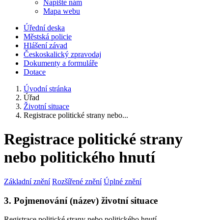
Napište nám
Mapa webu
Úřední deska
Městská policie
Hlášení závad
Českoskalický zpravodaj
Dokumenty a formuláře
Dotace
Úvodní stránka
Úřad
Životní situace
Registrace politické strany nebo...
Registrace politické strany
nebo politického hnutí
Základní znění
Rozšířené znění
Úplné znění
3. Pojmenování (název) životní situace
Registrace politické strany nebo politického hnutí