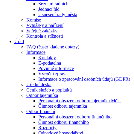
Seznam radních
Jednací řád
Usnesení rady města
Komise
Vyhlášky a nařízení
Veřejné zakázky
Kontrola a stížnosti
Úřad
FAQ (často kladené dotazy)
Informace
Kontakty
E-podatelna
Povinné informace
Výroční zpráva
Informace o zpracování osobních údajů (GDPR)
Úřední deska
Ceník služeb a poplatků
Odbor tajemníka
Personální obsazení odboru tajemníka MěÚ
Činnost odboru tajemníka
Odbor finanční
Personální obsazení odboru finančního
Činnost odboru finančního
Rozpočty
Odpadové hospodářství