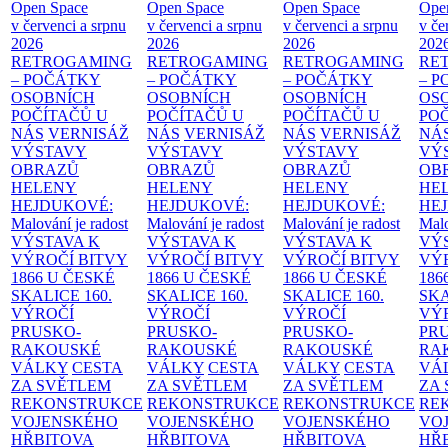
Open Space
Open Space
Open Space
Ope
v červenci a srpnu
v červenci a srpnu
v červenci a srpnu
v če
2026
2026
2026
202
RETROGAMING
RETROGAMING
RETROGAMING
RE
– POČÁTKY
– POČÁTKY
– POČÁTKY
– 
OSOBNÍCH
OSOBNÍCH
OSOBNÍCH
OS
POČÍTAČŮ U
POČÍTAČŮ U
POČÍTAČŮ U
PO
NÁS
VERNISÁŽ
NÁS
VERNISÁŽ
NÁS
VERNISÁŽ
NÁ
VÝSTAVY
VÝSTAVY
VÝSTAVY
VÝ
OBRAZŮ
OBRAZŮ
OBRAZŮ
OB
HELENY
HELENY
HELENY
HE
HEJDUKOVÉ:
HEJDUKOVÉ:
HEJDUKOVÉ:
HE
Malování je radost
Malování je radost
Malování je radost
Malo
VÝSTAVA K
VÝSTAVA K
VÝSTAVA K
VÝ
VÝROČÍ BITVY
VÝROČÍ BITVY
VÝROČÍ BITVY
VÝ
1866 U ČESKÉ
1866 U ČESKÉ
1866 U ČESKÉ
186
SKALICE
160.
SKALICE
160.
SKALICE
160.
SK
VÝROČÍ
VÝROČÍ
VÝROČÍ
VÝ
PRUSKO-
PRUSKO-
PRUSKO-
PR
RAKOUSKÉ
RAKOUSKÉ
RAKOUSKÉ
RA
VÁLKY
CESTA
VÁLKY
CESTA
VÁLKY
CESTA
VÁ
ZA SVĚTLEM
ZA SVĚTLEM
ZA SVĚTLEM
ZA
REKONSTRUKCE
REKONSTRUKCE
REKONSTRUKCE
RE
VOJENSKÉHO
VOJENSKÉHO
VOJENSKÉHO
VO
HŘBITOVA
HŘBITOVA
HŘBITOVA
HŘ