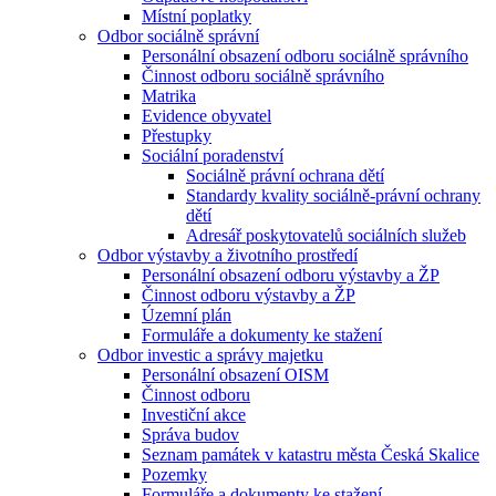
Místní poplatky
Odbor sociálně správní
Personální obsazení odboru sociálně správního
Činnost odboru sociálně správního
Matrika
Evidence obyvatel
Přestupky
Sociální poradenství
Sociálně právní ochrana dětí
Standardy kvality sociálně-právní ochrany
dětí
Adresář poskytovatelů sociálních služeb
Odbor výstavby a životního prostředí
Personální obsazení odboru výstavby a ŽP
Činnost odboru výstavby a ŽP
Územní plán
Formuláře a dokumenty ke stažení
Odbor investic a správy majetku
Personální obsazení OISM
Činnost odboru
Investiční akce
Správa budov
Seznam památek v katastru města Česká Skalice
Pozemky
Formuláře a dokumenty ke stažení