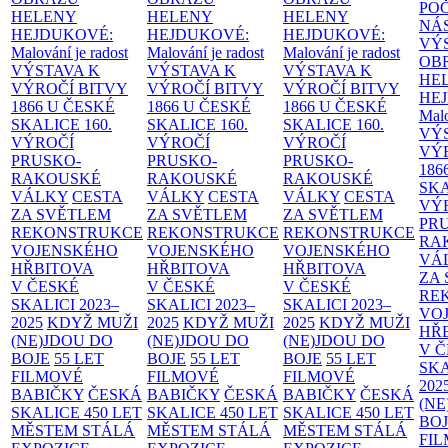
PO
HELENY
HELENY
HELENY
NÁ
HEJDUKOVÉ:
HEJDUKOVÉ:
HEJDUKOVÉ:
VÝ
Malování je radost
Malování je radost
Malování je radost
OB
VÝSTAVA K
VÝSTAVA K
VÝSTAVA K
HE
VÝROČÍ BITVY
VÝROČÍ BITVY
VÝROČÍ BITVY
HE
1866 U ČESKÉ
1866 U ČESKÉ
1866 U ČESKÉ
Malo
SKALICE
160.
SKALICE
160.
SKALICE
160.
VÝ
VÝROČÍ
VÝROČÍ
VÝROČÍ
VÝ
PRUSKO-
PRUSKO-
PRUSKO-
186
RAKOUSKÉ
RAKOUSKÉ
RAKOUSKÉ
SK
VÁLKY
CESTA
VÁLKY
CESTA
VÁLKY
CESTA
VÝ
ZA SVĚTLEM
ZA SVĚTLEM
ZA SVĚTLEM
PR
REKONSTRUKCE
REKONSTRUKCE
REKONSTRUKCE
RA
VOJENSKÉHO
VOJENSKÉHO
VOJENSKÉHO
VÁ
HŘBITOVA
HŘBITOVA
HŘBITOVA
ZA
V ČESKÉ
V ČESKÉ
V ČESKÉ
RE
SKALICI 2023–
SKALICI 2023–
SKALICI 2023–
VO
2025
KDYŽ MUŽI
2025
KDYŽ MUŽI
2025
KDYŽ MUŽI
HŘ
(NE)JDOU DO
(NE)JDOU DO
(NE)JDOU DO
V 
BOJE
55 LET
BOJE
55 LET
BOJE
55 LET
SKA
FILMOVÉ
FILMOVÉ
FILMOVÉ
202
BABIČKY
ČESKÁ
BABIČKY
ČESKÁ
BABIČKY
ČESKÁ
(NE
SKALICE 450 LET
SKALICE 450 LET
SKALICE 450 LET
BO
MĚSTEM
STÁLÁ
MĚSTEM
STÁLÁ
MĚSTEM
STÁLÁ
FI