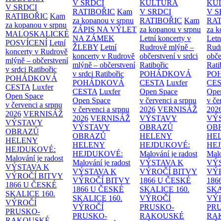
V SRDCI
KULTURA
KU
V SRDCI
RATIBOŘIC
Kam
V SRDCI
V S
RATIBOŘIC
Kam
za kopanou v srpnu
RATIBOŘIC
Kam
RAT
za kopanou v srpnu
ZÁPIS NA VÝLET
za kopanou v srpnu
za k
MALOSKALICKÉ
NA ZÁMEK
Letní koncerty v
Letn
POSVÍCENÍ
Letní
ŽLEBY
Letní
Rudrově mlýně –
Rud
koncerty v Rudrově
koncerty v Rudrově
občerstvení v srdci
obče
mlýně – občerstvení
mlýně – občerstvení
Ratibořic
Rati
v srdci Ratibořic
v srdci Ratibořic
POHÁDKOVÁ
PO
POHÁDKOVÁ
POHÁDKOVÁ
CESTA
Luxfer
CE
CESTA
Luxfer
CESTA
Luxfer
Open Space
Ope
Open Space
Open Space
v červenci a srpnu
v če
v červenci a srpnu
v červenci a srpnu
2026
VERNISÁŽ
202
2026
VERNISÁŽ
2026
VERNISÁŽ
VÝSTAVY
VÝ
VÝSTAVY
VÝSTAVY
OBRAZŮ
OB
OBRAZŮ
OBRAZŮ
HELENY
HE
HELENY
HELENY
HEJDUKOVÉ:
HE
HEJDUKOVÉ:
HEJDUKOVÉ:
Malování je radost
Malo
Malování je radost
Malování je radost
VÝSTAVA K
VÝ
VÝSTAVA K
VÝSTAVA K
VÝROČÍ BITVY
VÝ
VÝROČÍ BITVY
VÝROČÍ BITVY
1866 U ČESKÉ
186
1866 U ČESKÉ
1866 U ČESKÉ
SKALICE
160.
SK
SKALICE
160.
SKALICE
160.
VÝROČÍ
VÝ
VÝROČÍ
VÝROČÍ
PRUSKO-
PR
PRUSKO-
PRUSKO-
RAKOUSKÉ
RA
RAKOUSKÉ