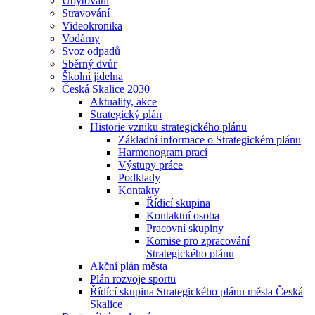
Ubytování
Stravování
Videokronika
Vodárny
Svoz odpadů
Sběrný dvůr
Školní jídelna
Česká Skalice 2030
Aktuality, akce
Strategický plán
Historie vzniku strategického plánu
Základní informace o Strategickém plánu
Harmonogram prací
Výstupy práce
Podklady
Kontakty
Řídicí skupina
Kontaktní osoba
Pracovní skupiny
Komise pro zpracování
Strategického plánu
Akční plán města
Plán rozvoje sportu
Řídící skupina Strategického plánu města Česká
Skalice