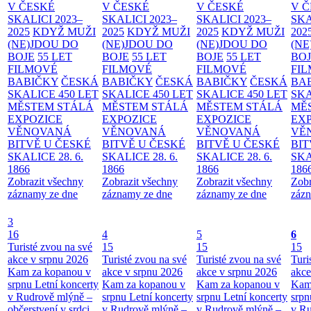
V ČESKÉ
V ČESKÉ
V ČESKÉ
V 
SKALICI 2023–
SKALICI 2023–
SKALICI 2023–
SKA
2025
KDYŽ MUŽI
2025
KDYŽ MUŽI
2025
KDYŽ MUŽI
202
(NE)JDOU DO
(NE)JDOU DO
(NE)JDOU DO
(NE
BOJE
55 LET
BOJE
55 LET
BOJE
55 LET
BO
FILMOVÉ
FILMOVÉ
FILMOVÉ
FI
BABIČKY
ČESKÁ
BABIČKY
ČESKÁ
BABIČKY
ČESKÁ
BA
SKALICE 450 LET
SKALICE 450 LET
SKALICE 450 LET
SKA
MĚSTEM
STÁLÁ
MĚSTEM
STÁLÁ
MĚSTEM
STÁLÁ
MĚ
EXPOZICE
EXPOZICE
EXPOZICE
EX
VĚNOVANÁ
VĚNOVANÁ
VĚNOVANÁ
VĚ
BITVĚ U ČESKÉ
BITVĚ U ČESKÉ
BITVĚ U ČESKÉ
BIT
SKALICE 28. 6.
SKALICE 28. 6.
SKALICE 28. 6.
SKA
1866
1866
1866
186
Zobrazit všechny
Zobrazit všechny
Zobrazit všechny
Zobr
záznamy ze dne
záznamy ze dne
záznamy ze dne
zázn
3
16
4
5
6
Turisté zvou na své
15
15
15
akce v srpnu 2026
Turisté zvou na své
Turisté zvou na své
Turi
Kam za kopanou v
akce v srpnu 2026
akce v srpnu 2026
akce
srpnu
Letní koncerty
Kam za kopanou v
Kam za kopanou v
Kam
v Rudrově mlýně –
srpnu
Letní koncerty
srpnu
Letní koncerty
srp
občerstvení v srdci
v Rudrově mlýně –
v Rudrově mlýně –
v Ru