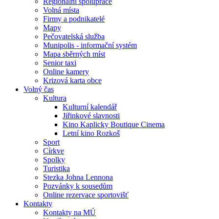
Regionální spolupráce
Volná místa
Firmy a podnikatelé
Mapy
Pečovatelská služba
Munipolis - informační systém
Mapa sběrných míst
Senior taxi
Online kamery
Krizová karta obce
Volný čas
Kultura
Kulturní kalendář
Jiřinkové slavnosti
Kino Kaplicky Boutique Cinema
Letní kino Rozkoš
Sport
Církve
Spolky
Turistika
Stezka Johna Lennona
Pozvánky k sousedům
Online rezervace sportovišť
Kontakty
Kontakty na MÚ