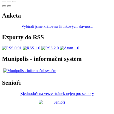
Anketa
Vybírali jsme královnu Jiřinkových slavností
Exporty do RSS
Munipolis - informační systém
Senioři
Zjednodušená verze stránek nejen pro seniory