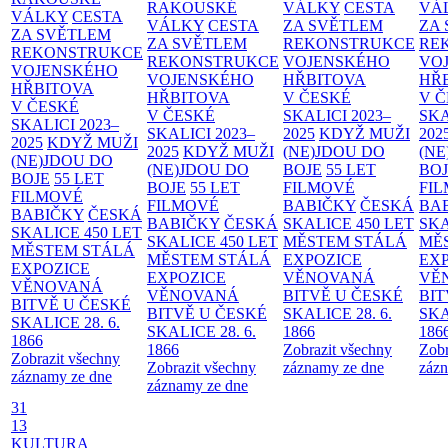
RAKOUSKÉ
VÁLKY
CESTA
VÁ
VÁLKY
CESTA
VÁLKY
CESTA
ZA SVĚTLEM
ZA
ZA SVĚTLEM
ZA SVĚTLEM
REKONSTRUKCE
RE
REKONSTRUKCE
REKONSTRUKCE
VOJENSKÉHO
VO
VOJENSKÉHO
VOJENSKÉHO
HŘBITOVA
HŘ
HŘBITOVA
HŘBITOVA
V ČESKÉ
V 
V ČESKÉ
V ČESKÉ
SKALICI 2023–
SKA
SKALICI 2023–
SKALICI 2023–
2025
KDYŽ MUŽI
202
2025
KDYŽ MUŽI
2025
KDYŽ MUŽI
(NE)JDOU DO
(NE
(NE)JDOU DO
(NE)JDOU DO
BOJE
55 LET
BO
BOJE
55 LET
BOJE
55 LET
FILMOVÉ
FI
FILMOVÉ
FILMOVÉ
BABIČKY
ČESKÁ
BA
BABIČKY
ČESKÁ
BABIČKY
ČESKÁ
SKALICE 450 LET
SKA
SKALICE 450 LET
SKALICE 450 LET
MĚSTEM
STÁLÁ
MĚ
MĚSTEM
STÁLÁ
MĚSTEM
STÁLÁ
EXPOZICE
EX
EXPOZICE
EXPOZICE
VĚNOVANÁ
VĚ
VĚNOVANÁ
VĚNOVANÁ
BITVĚ U ČESKÉ
BIT
BITVĚ U ČESKÉ
BITVĚ U ČESKÉ
SKALICE 28. 6.
SKA
SKALICE 28. 6.
SKALICE 28. 6.
1866
186
1866
1866
Zobrazit všechny
Zobr
Zobrazit všechny
Zobrazit všechny
záznamy ze dne
zázn
záznamy ze dne
záznamy ze dne
31
13
KULTURA