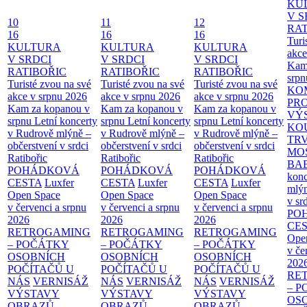
KU
V S
10
11
12
RAT
16
16
16
Turi
KULTURA
KULTURA
KULTURA
akce
V SRDCI
V SRDCI
V SRDCI
Kam
RATIBOŘIC
RATIBOŘIC
RATIBOŘIC
srpn
Turisté zvou na své
Turisté zvou na své
Turisté zvou na své
KO
akce v srpnu 2026
akce v srpnu 2026
akce v srpnu 2026
PR
Kam za kopanou v
Kam za kopanou v
Kam za kopanou v
VÝ
srpnu
Letní koncerty
srpnu
Letní koncerty
srpnu
Letní koncerty
KO
v Rudrově mlýně –
v Rudrově mlýně –
v Rudrově mlýně –
TR
občerstvení v srdci
občerstvení v srdci
občerstvení v srdci
MO
Ratibořic
Ratibořic
Ratibořic
BA
POHÁDKOVÁ
POHÁDKOVÁ
POHÁDKOVÁ
konc
CESTA
Luxfer
CESTA
Luxfer
CESTA
Luxfer
mlýn
Open Space
Open Space
Open Space
v sr
v červenci a srpnu
v červenci a srpnu
v červenci a srpnu
PO
2026
2026
2026
CE
RETROGAMING
RETROGAMING
RETROGAMING
Ope
– POČÁTKY
– POČÁTKY
– POČÁTKY
v če
OSOBNÍCH
OSOBNÍCH
OSOBNÍCH
202
POČÍTAČŮ U
POČÍTAČŮ U
POČÍTAČŮ U
RE
NÁS
VERNISÁŽ
NÁS
VERNISÁŽ
NÁS
VERNISÁŽ
– 
VÝSTAVY
VÝSTAVY
VÝSTAVY
OS
OBRAZŮ
OBRAZŮ
OBRAZŮ