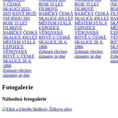
V ČESKÉ
BOJE
55 LET
BOJE
55 LET
(NE
SKALICI 2023–
FILMOVÉ
FILMOVÉ
BO
2025
KDYŽ MUŽI
BABIČKY
ČESKÁ
BABIČKY
ČESKÁ
FI
(NE)JDOU DO
SKALICE 450 LET
SKALICE 450 LET
BA
BOJE
55 LET
MĚSTEM
STÁLÁ
MĚSTEM
STÁLÁ
SKA
FILMOVÉ
EXPOZICE
EXPOZICE
MĚ
BABIČKY
ČESKÁ
VĚNOVANÁ
VĚNOVANÁ
EX
SKALICE 450 LET
BITVĚ U ČESKÉ
BITVĚ U ČESKÉ
VĚ
MĚSTEM
STÁLÁ
SKALICE 28. 6.
SKALICE 28. 6.
BIT
EXPOZICE
1866
1866
SKA
VĚNOVANÁ
Zobrazit všechny
Zobrazit všechny
186
BITVĚ U ČESKÉ
záznamy ze dne
záznamy ze dne
Zobr
SKALICE 28. 6.
zázn
1866
Zobrazit všechny
záznamy ze dne
Fotogalerie
Náhodná fotogalerie