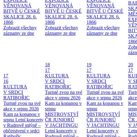
EXPOZICE
EXPOZICE
EXPOZICE
BA
VĚNOVANÁ
VĚNOVANÁ
VĚNOVANÁ
SKA
BITVĚ U ČESKÉ
BITVĚ U ČESKÉ
BITVĚ U ČESKÉ
MĚ
SKALICE 28. 6.
SKALICE 28. 6.
SKALICE 28. 6.
EX
1866
1866
1866
VĚ
Zobrazit všechny
Zobrazit všechny
Zobrazit všechny
BIT
záznamy ze dne
záznamy ze dne
záznamy ze dne
SKA
186
Zobr
zázn
18
19
20
17
17
17
17
KULTURA
KULTURA
KU
16
V SRDCI
V SRDCI
V S
KULTURA
RATIBOŘIC
RATIBOŘIC
RAT
V SRDCI
Turisté zvou na své
Turisté zvou na své
Turi
RATIBOŘIC
akce v srpnu 2026
akce v srpnu 2026
akce
Turisté zvou na své
Kam za kopanou v
Kam za kopanou v
Kam
akce v srpnu 2026
srpnu
srpnu
srpn
Kam za kopanou v
MISTROVSTVÍ
MISTROVSTVÍ
MI
srpnu
Letní koncerty
ČR JUNIORŮ
ČR JUNIORŮ
ČR 
v Rudrově mlýně –
V JACHTINGU
V JACHTINGU
V 
občerstvení v srdci
Letní koncerty v
Letní koncerty v
Letn
Ratibořic
Rudrově mlýně –
Rudrově mlýně –
Rud