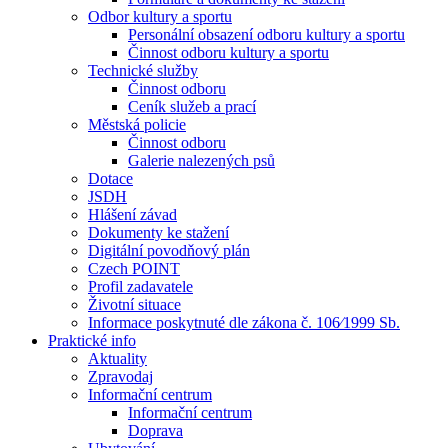
Odbor kultury a sportu
Personální obsazení odboru kultury a sportu
Činnost odboru kultury a sportu
Technické služby
Činnost odboru
Ceník služeb a prací
Městská policie
Činnost odboru
Galerie nalezených psů
Dotace
JSDH
Hlášení závad
Dokumenty ke stažení
Digitální povodňový plán
Czech POINT
Profil zadavatele
Životní situace
Informace poskytnuté dle zákona č. 106⁄1999 Sb.
Praktické info
Aktuality
Zpravodaj
Informační centrum
Informační centrum
Doprava