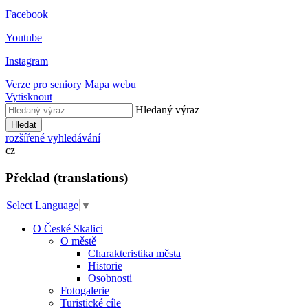
Facebook
Youtube
Instagram
Verze pro seniory
Mapa webu
Vytisknout
Hledaný výraz
Hledat
rozšířené vyhledávání
cz
Překlad (translations)
Select Language
▼
O České Skalici
O městě
Charakteristika města
Historie
Osobnosti
Fotogalerie
Turistické cíle